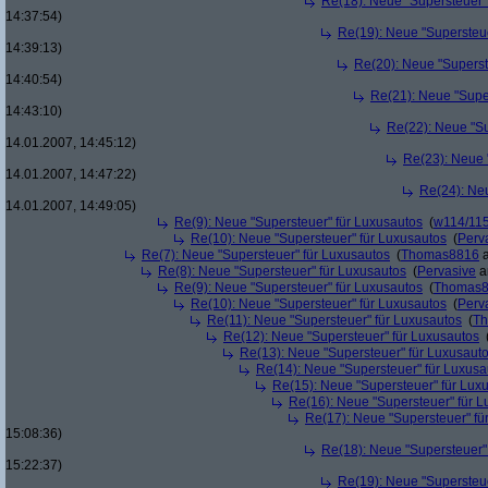
Re(18): Neue "Supersteuer"
14:37:54)
Re(19): Neue "Supersteue
14:39:13)
Re(20): Neue "Superst
14:40:54)
Re(21): Neue "Supe
14:43:10)
Re(22): Neue "Su
14.01.2007, 14:45:12)
Re(23): Neue 
14.01.2007, 14:47:22)
Re(24): Ne
14.01.2007, 14:49:05)
Re(9): Neue "Supersteuer" für Luxusautos
(
w114/11
Re(10): Neue "Supersteuer" für Luxusautos
(
Perv
Re(7): Neue "Supersteuer" für Luxusautos
(
Thomas8816
a
Re(8): Neue "Supersteuer" für Luxusautos
(
Pervasive
a
Re(9): Neue "Supersteuer" für Luxusautos
(
Thomas
Re(10): Neue "Supersteuer" für Luxusautos
(
Perv
Re(11): Neue "Supersteuer" für Luxusautos
(
T
Re(12): Neue "Supersteuer" für Luxusautos
Re(13): Neue "Supersteuer" für Luxusaut
Re(14): Neue "Supersteuer" für Luxusa
Re(15): Neue "Supersteuer" für Lux
Re(16): Neue "Supersteuer" für 
Re(17): Neue "Supersteuer" fü
15:08:36)
Re(18): Neue "Supersteuer"
15:22:37)
Re(19): Neue "Supersteue