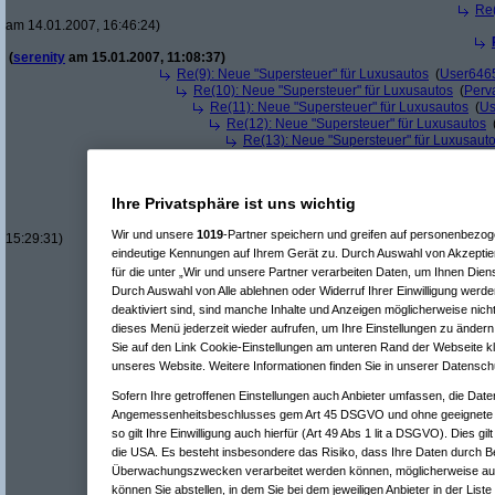
Re(
am 14.01.2007, 16:46:24)
(
serenity
am 15.01.2007, 11:08:37)
Re(9): Neue "Supersteuer" für Luxusautos
(
User646
Re(10): Neue "Supersteuer" für Luxusautos
(
Perv
Re(11): Neue "Supersteuer" für Luxusautos
(
Us
Re(12): Neue "Supersteuer" für Luxusautos
Re(13): Neue "Supersteuer" für Luxusaut
Re(14): Neue "Supersteuer" für Luxusa
Re(15): Neue "Supersteuer" für Lux
Re(16): Neue "Supersteuer" für 
Ihre Privatsphäre ist uns wichtig
Re(17): Neue "Supersteuer" fü
Re(18): Neue "Supersteuer"
Wir und unsere
1019
-Partner speichern und greifen auf personenbezo
15:29:31)
eindeutige Kennungen auf Ihrem Gerät zu. Durch Auswahl von Akzeptier
Re(9): Neue "Supersteuer" für Luxusautos
(
thE
am 14
Re(10): Neue "Supersteuer" für Luxusautos
(
Perv
für die unter „Wir und unsere Partner verarbeiten Daten, um Ihnen Dien
Re(8): Neue "Supersteuer" für Luxusautos
(
\/3|26|\|µ36
Durch Auswahl von Alle ablehnen oder Widerruf Ihrer Einwilligung werde
Re(7): Neue "Supersteuer" für Luxusautos
(
Roliboli
am 14.
deaktiviert sind, sind manche Inhalte und Anzeigen möglicherweise nicht
Re(7): Neue "Supersteuer" für Luxusautos
(
Rain
am 15.01.
dieses Menü jederzeit wieder aufrufen, um Ihre Einstellungen zu ändern 
Re(5): Neue "Supersteuer" für Luxusautos
(
bootleg
am 14.01.20
Sie auf den Link Cookie-Einstellungen am unteren Rand der Webseite kli
Re(6): Neue "Supersteuer" für Luxusautos
(
Pervasive
am 14.
unseres Website. Weitere Informationen finden Sie in unserer Datensch
Re(7): Neue "Supersteuer" für Luxusautos
(
bootleg
am 14.
Re(8): Neue "Supersteuer" für Luxusautos
(
Pervasive
a
Sofern Ihre getroffenen Einstellungen auch Anbieter umfassen, die Daten
Re(9): Neue "Supersteuer" für Luxusautos
(
bootleg
a
Angemessenheitsbeschlusses gem Art 45 DSGVO und ohne geeignete G
Re(10): Neue "Supersteuer" für Luxusautos
(
Perv
so gilt Ihre Einwilligung auch hierfür (Art 49 Abs 1 lit a DSGVO). Dies gi
Re(11): Neue "Supersteuer" für Luxusautos
(
w1
die USA. Es besteht insbesondere das Risiko, dass Ihre Daten durch B
Re(12): Neue "Supersteuer" für Luxusautos
Re(13): Neue "Supersteuer" für Luxusaut
Überwachungszwecken verarbeitet werden können, möglicherweise auc
Re(14): Neue "Supersteuer" für Luxusa
können Sie abstellen, in dem Sie bei dem jeweiligen Anbieter in der Liste