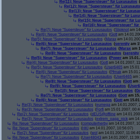
Re(11): Neue "Supersteuer" für Luxusautos
Re(12): Neue "Supersteuer" für Luxusaut
Re(13): Neue "Supersteuer" für Luxusa
Re(14): Neue "Supersteuer" für Lux
Re(15): Neue "Supersteuer" für L
Re(16): Neue "Supersteuer" für
Re(7): Neue "Supersteuer" für Luxusautos
(
Slipknot
am 14.
Re(6): Neue "Supersteuer" für Luxusautos
(
Gott
am 14.01.200
Re(5): Neue "Supersteuer" für Luxusautos
(
Marax
am 14.01.200
Re(6): Neue "Supersteuer" für Luxusautos
(
serenity
am 15
Re(7): Neue "Supersteuer" für Luxusautos
(
Marax
am 1
Re(8): Neue "Supersteuer" für Luxusautos
(
serenity
Re(5): Neue "Supersteuer" für Luxusautos
(
Power
am 15.01.
Re(4): Neue "Supersteuer" für Luxusautos
(
Gott
am 14.01.2007, 11
Re(5): Neue "Supersteuer" für Luxusautos
(
User6465
am 15.01.
Re(6): Neue "Supersteuer" für Luxusautos
(
Pfrnak
am 15.01.2
Re(7): Neue "Supersteuer" für Luxusautos
(
User6465
am 1
Re(8): Neue "Supersteuer" für Luxusautos
(
Gott
am 1
Re(9): Neue "Supersteuer" für Luxusautos
(
User6
Re(10): Neue "Supersteuer" für Luxusautos
(
Go
Re(7): Neue "Supersteuer" für Luxusautos
(
Gott
am 15.
Re(6): Neue "Supersteuer" für Luxusautos
(
Gott
am 15.01.
Re(3): Neue "Supersteuer" für Luxusautos
(
eumega
am 14.01.2007, 
Re(3): Neue "Supersteuer" für Luxusautos
(
Forfi
am 15.01.2007, 00:4
Re(2): Neue "Supersteuer" für Luxusautos
(
dEUS@offline
am 14.01.2007
Re(3): Neue "Supersteuer" für Luxusautos
(
extrem_oaga_nick
am 14.
Re: Neue "Supersteuer" für Luxusautos
(
computerherby
am 14.01.2007, 10
Re: Neue "Supersteuer" für Luxusautos
(
HKI
am 14.01.2007, 10:56:07)
Re(2): Neue "Supersteuer" für Luxusautos
(
wol
am 14.01.2007, 11:06:4
Re: Neue "Supersteuer" für Luxusautos
(
User48043
am 14.01.2007, 11:39