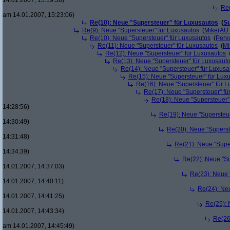
14.01.2007, 15:19:58)
Re(
am 14.01.2007, 15:23:06)
Re(10): Neue "Supersteuer" für Luxusautos
(
Su
Re(9): Neue "Supersteuer" für Luxusautos
(
Mike(AU
Re(10): Neue "Supersteuer" für Luxusautos
(
Perv
Re(11): Neue "Supersteuer" für Luxusautos
(
Mi
Re(12): Neue "Supersteuer" für Luxusautos
Re(13): Neue "Supersteuer" für Luxusaut
Re(14): Neue "Supersteuer" für Luxusa
Re(15): Neue "Supersteuer" für Lux
Re(16): Neue "Supersteuer" für 
Re(17): Neue "Supersteuer" fü
Re(18): Neue "Supersteuer"
14:28:56)
Re(19): Neue "Supersteue
14:30:49)
Re(20): Neue "Superst
14:31:48)
Re(21): Neue "Supe
14:34:39)
Re(22): Neue "Su
14.01.2007, 14:37:03)
Re(23): Neue 
14.01.2007, 14:40:11)
Re(24): Ne
14.01.2007, 14:41:25)
Re(25): 
14.01.2007, 14:43:34)
Re(26
am 14.01.2007, 14:45:49)