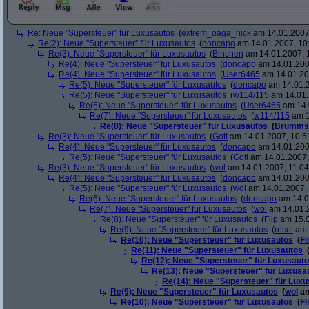
Re: Neue "Supersteuer" für Luxusautos
(
extrem_oaga_nick
am 14.01.2007,
Re(2): Neue "Supersteuer" für Luxusautos
(
doncapo
am 14.01.2007, 10
Re(3): Neue "Supersteuer" für Luxusautos
(
Binchen
am 14.01.2007, 
Re(4): Neue "Supersteuer" für Luxusautos
(
doncapo
am 14.01.200
Re(4): Neue "Supersteuer" für Luxusautos
(
User6465
am 14.01.20
Re(5): Neue "Supersteuer" für Luxusautos
(
doncapo
am 14.01.2
Re(5): Neue "Supersteuer" für Luxusautos
(
w114/115
am 14.01.
Re(6): Neue "Supersteuer" für Luxusautos
(
User6465
am 14.
Re(7): Neue "Supersteuer" für Luxusautos
(
w114/115
am 1
Re(8): Neue "Supersteuer" für Luxusautos
(
Brumms
Re(3): Neue "Supersteuer" für Luxusautos
(
Gott
am 14.01.2007, 10:5
Re(4): Neue "Supersteuer" für Luxusautos
(
doncapo
am 14.01.200
Re(5): Neue "Supersteuer" für Luxusautos
(
Gott
am 14.01.2007,
Re(3): Neue "Supersteuer" für Luxusautos
(
wol
am 14.01.2007, 11:04
Re(4): Neue "Supersteuer" für Luxusautos
(
doncapo
am 14.01.2007
Re(5): Neue "Supersteuer" für Luxusautos
(
wol
am 14.01.2007, 
Re(6): Neue "Supersteuer" für Luxusautos
(
doncapo
am 14.0
Re(7): Neue "Supersteuer" für Luxusautos
(
wol
am 14.01.2
Re(8): Neue "Supersteuer" für Luxusautos
(
Flip
am 15.0
Re(9): Neue "Supersteuer" für Luxusautos
(
reset
am 
Re(10): Neue "Supersteuer" für Luxusautos
(
Fl
Re(11): Neue "Supersteuer" für Luxusautos
Re(12): Neue "Supersteuer" für Luxusaut
Re(13): Neue "Supersteuer" für Luxusa
Re(14): Neue "Supersteuer" für Lux
Re(9): Neue "Supersteuer" für Luxusautos
(
wol
am
Re(10): Neue "Supersteuer" für Luxusautos
(
Fl