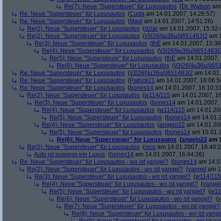
Re(7): Neue "Supersteuer" für Luxusautos
(
Dr. Watson
am 
Re: Neue "Supersteuer" für Luxusautos
(
Cuda
am 14.01.2007, 14:26:57)
Re: Neue "Supersteuer" für Luxusautos
(
Maxl
am 14.01.2007, 14:51:26)
Re(2): Neue "Supersteuer" für Luxusautos
(
dziar
am 14.01.2007, 15:32:
Re(2): Neue "Supersteuer" für Luxusautos
(
\/3|26|\|µ36µ|\|651463|2
am 1
Re(3): Neue "Supersteuer" für Luxusautos
(
thE
am 14.01.2007, 15:36
Re(4): Neue "Supersteuer" für Luxusautos
(
\/3|26|\|µ36µ|\|651463|
Re(5): Neue "Supersteuer" für Luxusautos
(
thE
am 14.01.2007, 
Re(6): Neue "Supersteuer" für Luxusautos
(
\/3|26|\|µ36µ|\|6
Re: Neue "Supersteuer" für Luxusautos
(
\/3|26|\|µ36µ|\|651463|2
am 14.01.
Re: Neue "Supersteuer" für Luxusautos
(
Patrick21
am 14.01.2007, 16:06:5
Re: Neue "Supersteuer" für Luxusautos
(
bones14
am 14.01.2007, 16:10:3
Re(2): Neue "Supersteuer" für Luxusautos
(
w114/115
am 14.01.2007, 16
Re(3): Neue "Supersteuer" für Luxusautos
(
bones14
am 14.01.2007, 
Re(4): Neue "Supersteuer" für Luxusautos
(
w114/115
am 14.01.200
Re(5): Neue "Supersteuer" für Luxusautos
(
bones14
am 14.01.2
Re(4): Neue "Supersteuer" für Luxusautos
(
angelo22
am 14.01.200
Re(5): Neue "Supersteuer" für Luxusautos
(
bones14
am 15.01.2
Re(6): Neue "Supersteuer" für Luxusautos
(
angelo22
am 1
Re(2): Neue "Supersteuer" für Luxusautos
(
nico
am 14.01.2007, 16:40:2
Auto ist sowieso ein Luxus
(
bones14
am 14.01.2007, 16:44:26)
Re: Neue "Supersteuer" für Luxusautos - wo ist yangel?
(
bones14
am 14.01
Re(2): Neue "Supersteuer" für Luxusautos - wo ist yangel?
(
yangel
am 14
Re(3): Neue "Supersteuer" für Luxusautos - wo ist yangel?
(
w114/115
Re(4): Neue "Supersteuer" für Luxusautos - wo ist yangel?
(
yangel
Re(5): Neue "Supersteuer" für Luxusautos - wo ist yangel?
(
w11
Re(6): Neue "Supersteuer" für Luxusautos - wo ist yangel?
(
y
Re(7): Neue "Supersteuer" für Luxusautos - wo ist yangel?
Re(8): Neue "Supersteuer" für Luxusautos - wo ist yang