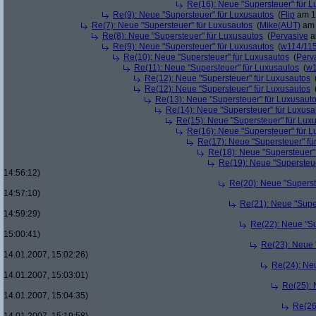
Re(16): Neue "Supersteuer" für 
Re(9): Neue "Supersteuer" für Luxusautos
(
Flip
am 15
Re(7): Neue "Supersteuer" für Luxusautos
(
Mike(AUT)
am 
Re(8): Neue "Supersteuer" für Luxusautos
(
Pervasive
a
Re(9): Neue "Supersteuer" für Luxusautos
(
w114/11
Re(10): Neue "Supersteuer" für Luxusautos
(
Perv
Re(11): Neue "Supersteuer" für Luxusautos
(
w1
Re(12): Neue "Supersteuer" für Luxusautos
Re(12): Neue "Supersteuer" für Luxusautos
Re(13): Neue "Supersteuer" für Luxusaut
Re(14): Neue "Supersteuer" für Luxusa
Re(15): Neue "Supersteuer" für Lux
Re(16): Neue "Supersteuer" für 
Re(17): Neue "Supersteuer" fü
Re(18): Neue "Supersteuer"
Re(19): Neue "Supersteue
14:56:12)
Re(20): Neue "Superst
14:57:10)
Re(21): Neue "Supe
14:59:29)
Re(22): Neue "Su
15:00:41)
Re(23): Neue 
14.01.2007, 15:02:26)
Re(24): Ne
14.01.2007, 15:03:01)
Re(25): 
14.01.2007, 15:04:35)
Re(26