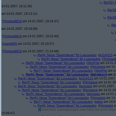
Re(25): 
14.01.2007, 19:11:36)
Re(26
am 14.01.2007, 19:13:11)
Re(26
(
Thomas8816
am 14.01.2007, 19:16:47)
Re(
am 14.01.2007, 19:18:09)
(
Thomas8816
am 14.01.2007, 19:23:40)
(
User6465
am 14.01.2007, 20:19:57)
(
Thomas8816
am 14.01.2007, 21:14:48)
Re(8): Neue "Supersteuer" für Luxusautos
(
w114/115
am
Re(9): Neue "Supersteuer" für Luxusautos
(
Thomas
Re(5): Neue "Supersteuer" für Luxusautos
(
SinnFrei
am 14.01.2
Re(6): Neue "Supersteuer" für Luxusautos
(
Pervasive
am 14.
Re(7): Neue "Supersteuer" für Luxusautos
(
SinnFrei
am 14
Re(5): Neue "Supersteuer" für Luxusautos
(
ddrobesch
am 13
Re(3): Neue "Supersteuer" für Luxusautos
(
w114/115
am 14.01.2007,
Re(4): Neue "Supersteuer" für Luxusautos
(
Pervasive
am 14.01.20
Re(3): Neue "Supersteuer" für Luxusautos
(
doncapo
am 14.01.2007, 
Re(4): Neue "Supersteuer" für Luxusautos
(
Pervasive
am 14.01.20
Re(5): Neue "Supersteuer" für Luxusautos
(
doncapo
am 14.01.2
Re(6): Neue "Supersteuer" für Luxusautos
(
Pervasive
am 14.
Re(7): Neue "Supersteuer" für Luxusautos
(
patos
am 14.01
Re(8): Neue "Supersteuer" für Luxusautos
(
Pervasive
a
Vom Autor zurückgezogen oder Autor hat seine Regist
15:49:47)