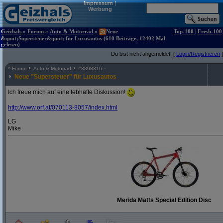
Impressum
|
Werbung
Geizhals
»
Forum
»
Auto & Motorrad
»
Neue
Top-100
|
Fresh-100
&quot;Supersteuer&quot; für Luxusautos (610 Beiträge, 12402 Mal
gelesen)
Du bist nicht angemeldet. [
Login/Registrieren
]
^
Forum
Auto & Motorrad
#
3898316
Neue "Supersteuer" für Luxusautos
Ich freue mich auf eine lebhafte Diskussion!
http:/
/
www.orf.at/
070113-8057/
index.html
LG
Mike
Merida Matts Special Edition Disc