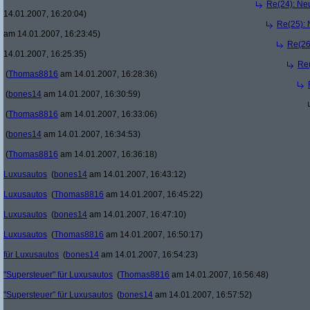
Re(24): Ne
14.01.2007, 16:20:04)
Re(25): 
am 14.01.2007, 16:23:45)
Re(26
14.01.2007, 16:25:35)
Re(
(
Thomas8816
am 14.01.2007, 16:28:36)
(
bones14
am 14.01.2007, 16:30:59)
(
Thomas8816
am 14.01.2007, 16:33:06)
(
bones14
am 14.01.2007, 16:34:53)
(
Thomas8816
am 14.01.2007, 16:36:18)
Luxusautos
(
bones14
am 14.01.2007, 16:43:12)
Luxusautos
(
Thomas8816
am 14.01.2007, 16:45:22)
Luxusautos
(
bones14
am 14.01.2007, 16:47:10)
Luxusautos
(
Thomas8816
am 14.01.2007, 16:50:17)
für Luxusautos
(
bones14
am 14.01.2007, 16:54:23)
"Supersteuer" für Luxusautos
(
Thomas8816
am 14.01.2007, 16:56:48)
"Supersteuer" für Luxusautos
(
bones14
am 14.01.2007, 16:57:52)