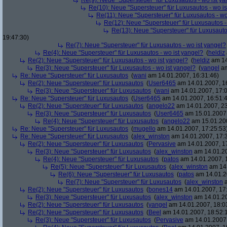
Re(9): Neue "Supersteuer" für Luxusautos - wo ist y
Re(10): Neue "Supersteuer" für Luxusautos - wo is
Re(11): Neue "Supersteuer" für Luxusautos - wo
Re(12): Neue "Supersteuer" für Luxusautos -
Re(13): Neue "Supersteuer" für Luxusauto
19:47:30)
Re(7): Neue "Supersteuer" für Luxusautos - wo ist yangel?
Re(4): Neue "Supersteuer" für Luxusautos - wo ist yangel?
(
heldiz
Re(2): Neue "Supersteuer" für Luxusautos - wo ist yangel?
(
heldiz
am 14
Re(3): Neue "Supersteuer" für Luxusautos - wo ist yangel?
(
yangel
am
Re: Neue "Supersteuer" für Luxusautos
(
wani
am 14.01.2007, 16:31:46)
Re(2): Neue "Supersteuer" für Luxusautos
(
User6465
am 14.01.2007, 1
Re(3): Neue "Supersteuer" für Luxusautos
(
wani
am 14.01.2007, 17:0
Re: Neue "Supersteuer" für Luxusautos
(
User6465
am 14.01.2007, 16:51:
Re(2): Neue "Supersteuer" für Luxusautos
(
angelo22
am 14.01.2007, 23
Re(3): Neue "Supersteuer" für Luxusautos
(
User6465
am 15.01.2007,
Re(4): Neue "Supersteuer" für Luxusautos
(
angelo22
am 15.01.200
Re: Neue "Supersteuer" für Luxusautos
(
mugello
am 14.01.2007, 17:25:53
Re: Neue "Supersteuer" für Luxusautos
(
alex_winston
am 14.01.2007, 17:
Re(2): Neue "Supersteuer" für Luxusautos
(
Pervasive
am 14.01.2007, 1
Re(3): Neue "Supersteuer" für Luxusautos
(
alex_winston
am 14.01.20
Re(4): Neue "Supersteuer" für Luxusautos
(
patos
am 14.01.2007, 
Re(5): Neue "Supersteuer" für Luxusautos
(
alex_winston
am 14.
Re(6): Neue "Supersteuer" für Luxusautos
(
patos
am 14.01.2
Re(7): Neue "Supersteuer" für Luxusautos
(
alex_winston
a
Re(2): Neue "Supersteuer" für Luxusautos
(
bones14
am 14.01.2007, 17
Re(3): Neue "Supersteuer" für Luxusautos
(
alex_winston
am 14.01.20
Re(2): Neue "Supersteuer" für Luxusautos
(
yangel
am 14.01.2007, 18:0
Re(2): Neue "Supersteuer" für Luxusautos
(
Beel
am 14.01.2007, 18:52:
Re(3): Neue "Supersteuer" für Luxusautos
(
Pervasive
am 14.01.2007,