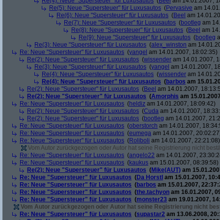
Re(4): Neue "Supersteuer" für Luxusautos
(
Beel
am 14.01.2007, 1
Re(5): Neue "Supersteuer" für Luxusautos
(
Pervasive
am 14.01.
Re(6): Neue "Supersteuer" für Luxusautos
(
Beel
am 14.01.20
Re(7): Neue "Supersteuer" für Luxusautos
(
bootleg
am 14.
Re(8): Neue "Supersteuer" für Luxusautos
(
Beel
am 14.
Re(9): Neue "Supersteuer" für Luxusautos
(
bootleg
a
Re(3): Neue "Supersteuer" für Luxusautos
(
alex_winston
am 14.01.20
Re: Neue "Supersteuer" für Luxusautos
(
yangel
am 14.01.2007, 18:02:35)
Re(2): Neue "Supersteuer" für Luxusautos
(
wissender
am 14.01.2007, 1
Re(3): Neue "Supersteuer" für Luxusautos
(
yangel
am 14.01.2007, 18
Re(4): Neue "Supersteuer" für Luxusautos
(
wissender
am 14.01.20
Re(4): Neue "Supersteuer" für Luxusautos
(
barbos
am 15.01.20
Re(2): Neue "Supersteuer" für Luxusautos
(
Beel
am 14.01.2007, 18:13:
Re(2): Neue "Supersteuer" für Luxusautos
(
Amorphis
am 15.01.2007
Re: Neue "Supersteuer" für Luxusautos
(
heldiz
am 14.01.2007, 18:09:42)
Re(2): Neue "Supersteuer" für Luxusautos
(
Cuda
am 14.01.2007, 18:33
Re(2): Neue "Supersteuer" für Luxusautos
(
bootleg
am 14.01.2007, 21:2
Re: Neue "Supersteuer" für Luxusautos
(
oberstorch
am 14.01.2007, 18:34:
Re: Neue "Supersteuer" für Luxusautos
(
eumega
am 14.01.2007, 20:02:27
Re: Neue "Supersteuer" für Luxusautos
(
Roliboli
am 14.01.2007, 22:21:08)
Vom Autor zurückgezogen oder Autor hat seine Registrierung nicht bestä
Re: Neue "Supersteuer" für Luxusautos
(
angelo22
am 14.01.2007, 23:30:2
Re: Neue "Supersteuer" für Luxusautos
(
kaukus
am 15.01.2007, 08:39:58)
Re(2): Neue "Supersteuer" für Luxusautos
(
Mike(AUT)
am 15.01.2007
Re: Neue "Supersteuer" für Luxusautos
(
Da Horstl
am 15.01.2007, 10:4
Re: Neue "Supersteuer" für Luxusautos
(
barbos
am 15.01.2007, 22:37:
Re: Neue "Supersteuer" für Luxusautos
(
the.tachyon
am 16.01.2007, 0
Re: Neue "Supersteuer" für Luxusautos
(
monster23
am 19.01.2007, 14
Vom Autor zurückgezogen oder Autor hat seine Registrierung nicht best
Re: Neue "Supersteuer" für Luxusautos
(
supastar2
am 13.06.2008, 20: