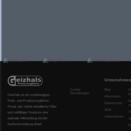
Unternehme
Cookie-
Blog
I
Einstellungen
f
Geizhals ist ein unabhängiges
Impressum
Preis- und Produktvergleichs-
W
Datenschutz
s
Portal, das mittels detaillierter Filter
AGB
T
und vielfältiger Features eine
Unternehmen
optimale Hilfestellung bei der
J
Kaufentscheidung bietet.
P