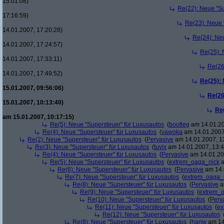
15:01:08)
Re(22): Neue "Su
17:16:59)
Re(23): Neue 
14.01.2007, 17:20:28)
Re(24): Ne
14.01.2007, 17:24:57)
Re(25): 
14.01.2007, 17:33:11)
Re(26
14.01.2007, 17:49:52)
Re(25):
15.01.2007, 09:56:06)
Re(26
15.01.2007, 10:13:40)
Re
am 15.01.2007, 10:17:15)
Re(5): Neue "Supersteuer" für Luxusautos
(
bootleg
am 14.01.20
Re(4): Neue "Supersteuer" für Luxusautos
(
vawoka
am 14.01.2007
Re(2): Neue "Supersteuer" für Luxusautos
(
Pervasive
am 14.01.2007, 1
Re(3): Neue "Supersteuer" für Luxusautos
(
tuvix
am 14.01.2007, 13:4
Re(4): Neue "Supersteuer" für Luxusautos
(
Pervasive
am 14.01.20
Re(5): Neue "Supersteuer" für Luxusautos
(
extrem_oaga_nick
a
Re(6): Neue "Supersteuer" für Luxusautos
(
Pervasive
am 14.
Re(7): Neue "Supersteuer" für Luxusautos
(
extrem_oaga_
Re(8): Neue "Supersteuer" für Luxusautos
(
Pervasive
a
Re(9): Neue "Supersteuer" für Luxusautos
(
extrem_
Re(10): Neue "Supersteuer" für Luxusautos
(
Perv
Re(11): Neue "Supersteuer" für Luxusautos
(
ex
Re(12): Neue "Supersteuer" für Luxusautos
Re(8): Neue "Supersteuer" für Luxusautos
(
hariw
am 14