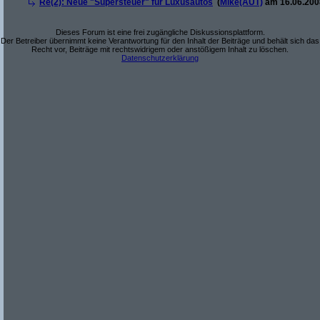
Re(2): Neue "Supersteuer" für Luxusautos
(
Mike(AUT)
am 16.06.2008
Dieses Forum ist eine frei zugängliche Diskussionsplattform.
Der Betreiber übernimmt keine Verantwortung für den Inhalt der Beiträge und behält sich das
Recht vor, Beiträge mit rechtswidrigem oder anstößigem Inhalt zu löschen.
Datenschutzerklärung