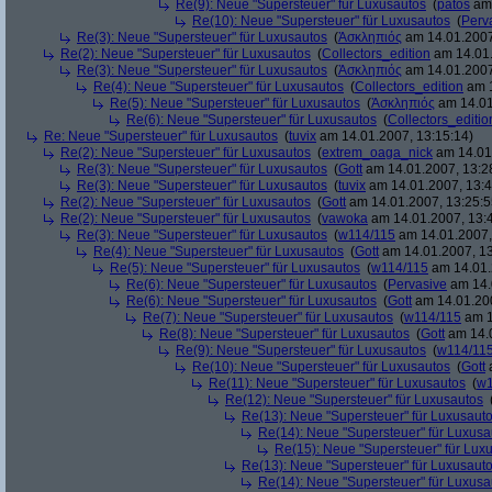
Re(9): Neue "Supersteuer" für Luxusautos
(
patos
am 
Re(10): Neue "Supersteuer" für Luxusautos
(
Perv
Re(3): Neue "Supersteuer" für Luxusautos
(
Ἀσκληπιός
am 14.01.2007
Re(2): Neue "Supersteuer" für Luxusautos
(
Collectors_edition
am 14.01.
Re(3): Neue "Supersteuer" für Luxusautos
(
Ἀσκληπιός
am 14.01.2007
Re(4): Neue "Supersteuer" für Luxusautos
(
Collectors_edition
am 1
Re(5): Neue "Supersteuer" für Luxusautos
(
Ἀσκληπιός
am 14.01
Re(6): Neue "Supersteuer" für Luxusautos
(
Collectors_editio
Re: Neue "Supersteuer" für Luxusautos
(
tuvix
am 14.01.2007, 13:15:14)
Re(2): Neue "Supersteuer" für Luxusautos
(
extrem_oaga_nick
am 14.01.
Re(3): Neue "Supersteuer" für Luxusautos
(
Gott
am 14.01.2007, 13:2
Re(3): Neue "Supersteuer" für Luxusautos
(
tuvix
am 14.01.2007, 13:4
Re(2): Neue "Supersteuer" für Luxusautos
(
Gott
am 14.01.2007, 13:25:5
Re(2): Neue "Supersteuer" für Luxusautos
(
vawoka
am 14.01.2007, 13:
Re(3): Neue "Supersteuer" für Luxusautos
(
w114/115
am 14.01.2007,
Re(4): Neue "Supersteuer" für Luxusautos
(
Gott
am 14.01.2007, 13
Re(5): Neue "Supersteuer" für Luxusautos
(
w114/115
am 14.01.
Re(6): Neue "Supersteuer" für Luxusautos
(
Pervasive
am 14.
Re(6): Neue "Supersteuer" für Luxusautos
(
Gott
am 14.01.200
Re(7): Neue "Supersteuer" für Luxusautos
(
w114/115
am 1
Re(8): Neue "Supersteuer" für Luxusautos
(
Gott
am 14.0
Re(9): Neue "Supersteuer" für Luxusautos
(
w114/11
Re(10): Neue "Supersteuer" für Luxusautos
(
Gott
a
Re(11): Neue "Supersteuer" für Luxusautos
(
w1
Re(12): Neue "Supersteuer" für Luxusautos
Re(13): Neue "Supersteuer" für Luxusaut
Re(14): Neue "Supersteuer" für Luxusa
Re(15): Neue "Supersteuer" für Lux
Re(13): Neue "Supersteuer" für Luxusaut
Re(14): Neue "Supersteuer" für Luxusa