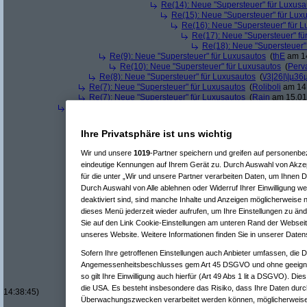
Re(14): Neue "Supersteuer" für Luxusa
Re(15): Neue "Supersteuer" für Lux
Re(16): Neue "Supersteuer" für 
Re(17): Neue "Supersteuer" fü
Re(18): Neue "Supersteuer"
Re(9): Neue "Supersteuer" für Luxusautos
(
thE
am 14
Re(10): Neue "Supersteuer" für Luxusautos
(
Perv
Re(8): Neue "Supersteuer" für Luxusautos
(
\/3|26|\|µ36
Re(7): Neue "Supersteuer" für Luxusautos
(
Roliboli
am 14.
Re(7): Neue "Supersteuer" für Luxusautos
(
Rain
am 15.01.
Re(5): Neue "Supersteuer" für Luxusautos
(
bootleg
am 14.01.20
Re(6): Neue "Supersteuer" für Luxusautos
(
Pervasive
am 14.
Re(7): Neue "Supersteuer" für Luxusautos
(
bootleg
am 14.
Ihre Privatsphäre ist uns wichtig
Re(8): Neue "Supersteuer" für Luxusautos
(
Pervasive
a
Re(9): Neue "Supersteuer" für Luxusautos
(
bootleg
a
Wir und unsere
1019
-Partner speichern und greifen auf personenb
Re(10): Neue "Supersteuer" für Luxusautos
(
Perv
eindeutige Kennungen auf Ihrem Gerät zu. Durch Auswahl von Akzep
Re(11): Neue "Supersteuer" für Luxusautos
(
w1
für die unter „Wir und unsere Partner verarbeiten Daten, um Ihnen D
Re(12): Neue "Supersteuer" für Luxusautos
Durch Auswahl von Alle ablehnen oder Widerruf Ihrer Einwilligung w
Re(13): Neue "Supersteuer" für Luxusaut
Re(14): Neue "Supersteuer" für Luxusa
deaktiviert sind, sind manche Inhalte und Anzeigen möglicherweise n
Re(15): Neue "Supersteuer" für Lux
dieses Menü jederzeit wieder aufrufen, um Ihre Einstellungen zu änd
Re(16): Neue "Supersteuer" für 
Sie auf den Link Cookie-Einstellungen am unteren Rand der Webseite 
Re(17): Neue "Supersteuer" fü
unseres Website. Weitere Informationen finden Sie in unserer Daten
Re(18): Neue "Supersteuer"
Re(19): Neue "Supersteue
Sofern Ihre getroffenen Einstellungen auch Anbieter umfassen, die Da
Re(20): Neue "Superst
Angemessenheitsbeschlusses gem Art 45 DSGVO und ohne geeigne
Re(21): Neue "Supe
so gilt Ihre Einwilligung auch hierfür (Art 49 Abs 1 lit a DSGVO). Die
Re(22): Neue "Su
die USA. Es besteht insbesondere das Risiko, dass Ihre Daten durc
14:38:45)
Überwachungszwecken verarbeitet werden können, möglicherweise 
Re(23): Neue 