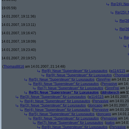
Re(24): Ne
19:05:59)
Re(25): 
14.01.2007, 19:11:36)
Re(26
14.01.2007, 19:13:11)
Re(26
14.01.2007, 19:16:47)
Re(
14.01.2007, 19:18:09)
14.01.2007, 19:23:40)
14.01.2007, 20:19:57)
(
Thomas8816
am 14.01.2007, 21:14:48)
Re(8): Neue "Supersteuer" für Luxusautos
(
w114/115
am
Re(9): Neue "Supersteuer" für Luxusautos
(
Thomas
Re(5): Neue "Supersteuer" für Luxusautos
(
SinnFrei
am 14.01.2
Re(6): Neue "Supersteuer" für Luxusautos
(
Pervasive
am 14.
Re(7): Neue "Supersteuer" für Luxusautos
(
SinnFrei
am 14
Re(5): Neue "Supersteuer" für Luxusautos
(
ddrobesch
am 13
Re(3): Neue "Supersteuer" für Luxusautos
(
w114/115
am 14.01.2007,
Re(4): Neue "Supersteuer" für Luxusautos
(
Pervasive
am 14.01.20
Re(3): Neue "Supersteuer" für Luxusautos
(
doncapo
am 14.01.2007, 
Re(4): Neue "Supersteuer" für Luxusautos
(
Pervasive
am 14.01.20
Re(5): Neue "Supersteuer" für Luxusautos
(
doncapo
am 14.01.2
Re(6): Neue "Supersteuer" für Luxusautos
(
Pervasive
am 14.
Re(7): Neue "Supersteuer" für Luxusautos
(
patos
am 14.01
Re(8): Neue "Supersteuer" für Luxusautos
(
Pervasive
a