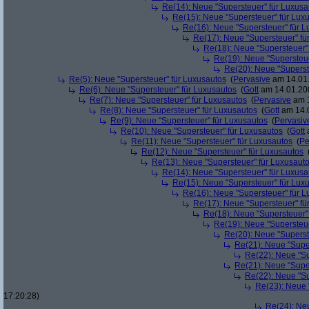
Re(14): Neue "Supersteuer" für Luxusa
Re(15): Neue "Supersteuer" für Lux
Re(16): Neue "Supersteuer" für 
Re(17): Neue "Supersteuer" fü
Re(18): Neue "Supersteuer"
Re(19): Neue "Supersteue
Re(20): Neue "Superst
Re(5): Neue "Supersteuer" für Luxusautos
(
Pervasive
am 14.01.
Re(6): Neue "Supersteuer" für Luxusautos
(
Gott
am 14.01.200
Re(7): Neue "Supersteuer" für Luxusautos
(
Pervasive
am 1
Re(8): Neue "Supersteuer" für Luxusautos
(
Gott
am 14.0
Re(9): Neue "Supersteuer" für Luxusautos
(
Pervasiv
Re(10): Neue "Supersteuer" für Luxusautos
(
Gott
a
Re(11): Neue "Supersteuer" für Luxusautos
(
Pe
Re(12): Neue "Supersteuer" für Luxusautos
Re(13): Neue "Supersteuer" für Luxusaut
Re(14): Neue "Supersteuer" für Luxusa
Re(15): Neue "Supersteuer" für Lux
Re(16): Neue "Supersteuer" für 
Re(17): Neue "Supersteuer" fü
Re(18): Neue "Supersteuer"
Re(19): Neue "Supersteue
Re(20): Neue "Superst
Re(21): Neue "Supe
Re(22): Neue "Su
Re(21): Neue "Supe
Re(22): Neue "Su
Re(23): Neue 
17:20:28)
Re(24): Ne