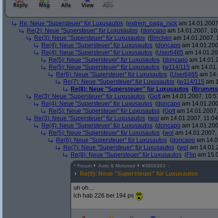
Re: Neue "Supersteuer" für Luxusautos
(
extrem_oaga_nick
am 14.01.2007,
Re(2): Neue "Supersteuer" für Luxusautos
(
doncapo
am 14.01.2007, 10
Re(3): Neue "Supersteuer" für Luxusautos
(
Binchen
am 14.01.2007, 
Re(4): Neue "Supersteuer" für Luxusautos
(
doncapo
am 14.01.200
Re(4): Neue "Supersteuer" für Luxusautos
(
User6465
am 14.01.20
Re(5): Neue "Supersteuer" für Luxusautos
(
doncapo
am 14.01.2
Re(5): Neue "Supersteuer" für Luxusautos
(
w114/115
am 14.01.
Re(6): Neue "Supersteuer" für Luxusautos
(
User6465
am 14.
Re(7): Neue "Supersteuer" für Luxusautos
(
w114/115
am 1
Re(8): Neue "Supersteuer" für Luxusautos
(
Brumms
Re(3): Neue "Supersteuer" für Luxusautos
(
Gott
am 14.01.2007, 10:5
Re(4): Neue "Supersteuer" für Luxusautos
(
doncapo
am 14.01.200
Re(5): Neue "Supersteuer" für Luxusautos
(
Gott
am 14.01.2007,
Re(3): Neue "Supersteuer" für Luxusautos
(
wol
am 14.01.2007, 11:04
Re(4): Neue "Supersteuer" für Luxusautos
(
doncapo
am 14.01.2007
Re(5): Neue "Supersteuer" für Luxusautos
(
wol
am 14.01.2007, 
Re(6): Neue "Supersteuer" für Luxusautos
(
doncapo
am 14.0
Re(7): Neue "Supersteuer" für Luxusautos
(
wol
am 14.01.2
Re(8): Neue "Supersteuer" für Luxusautos
(
Flip
am 15.0
^
Forum
Auto & Motorrad
#
3900363
Re(9): Neue "Supersteuer" für Luxusautos
uh oh....
ich hab 226 bei 194 ps