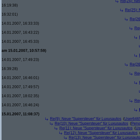
Re(24): Ne
16:19:38)
Re(25): 
16:32:01)
Re(26
14.01.2007, 16:33:33)
Re(
14.01.2007, 16:43:22)
14.01.2007, 16:45:33)
am 15.01.2007, 10:57:59)
14.01.2007, 17:49:23)
Re(26
16:39:28)
Re(
14.01.2007, 16:46:01)
14.01.2007, 17:49:57)
14.01.2007, 18:02:35)
Re(
14.01.2007, 16:46:24)
15.01.2007, 11:08:37)
Re(9): Neue "Supersteuer" für Luxusautos
(
User646
Re(10): Neue "Supersteuer" für Luxusautos
(
Perv
Re(11): Neue "Supersteuer" für Luxusautos
(
Us
Re(12): Neue "Supersteuer" für Luxusautos
Re(13): Neue "Supersteuer" für Luxusaut