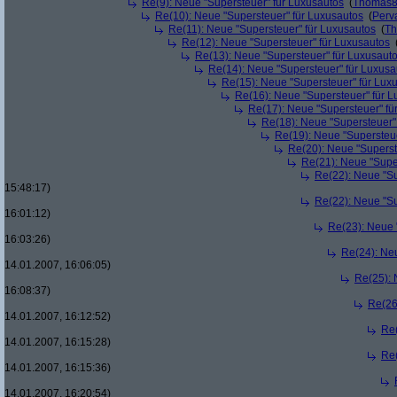
Re(9): Neue "Supersteuer" für Luxusautos
(
Thomas
Re(10): Neue "Supersteuer" für Luxusautos
(
Perv
Re(11): Neue "Supersteuer" für Luxusautos
(
T
Re(12): Neue "Supersteuer" für Luxusautos
Re(13): Neue "Supersteuer" für Luxusaut
Re(14): Neue "Supersteuer" für Luxusa
Re(15): Neue "Supersteuer" für Lux
Re(16): Neue "Supersteuer" für 
Re(17): Neue "Supersteuer" fü
Re(18): Neue "Supersteuer"
Re(19): Neue "Supersteue
Re(20): Neue "Superst
Re(21): Neue "Supe
Re(22): Neue "Su
15:48:17)
Re(22): Neue "Su
16:01:12)
Re(23): Neue 
16:03:26)
Re(24): Ne
14.01.2007, 16:06:05)
Re(25): 
16:08:37)
Re(26
14.01.2007, 16:12:52)
Re(
14.01.2007, 16:15:28)
Re(
14.01.2007, 16:15:36)
14.01.2007, 16:20:54)