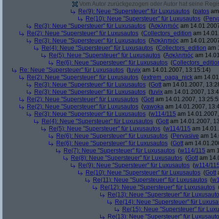
Vom Autor zurückgezogen oder Autor hat seine Regist
Re(9): Neue "Supersteuer" für Luxusautos
(
patos
am 
Re(10): Neue "Supersteuer" für Luxusautos
(
Perv
Re(3): Neue "Supersteuer" für Luxusautos
(
Ἀσκληπιός
am 14.01.2007
Re(2): Neue "Supersteuer" für Luxusautos
(
Collectors_edition
am 14.01.
Re(3): Neue "Supersteuer" für Luxusautos
(
Ἀσκληπιός
am 14.01.2007
Re(4): Neue "Supersteuer" für Luxusautos
(
Collectors_edition
am 1
Re(5): Neue "Supersteuer" für Luxusautos
(
Ἀσκληπιός
am 14.01
Re(6): Neue "Supersteuer" für Luxusautos
(
Collectors_editio
Re: Neue "Supersteuer" für Luxusautos
(
tuvix
am 14.01.2007, 13:15:14)
Re(2): Neue "Supersteuer" für Luxusautos
(
extrem_oaga_nick
am 14.01.
Re(3): Neue "Supersteuer" für Luxusautos
(
Gott
am 14.01.2007, 13:2
Re(3): Neue "Supersteuer" für Luxusautos
(
tuvix
am 14.01.2007, 13:4
Re(2): Neue "Supersteuer" für Luxusautos
(
Gott
am 14.01.2007, 13:25:5
Re(2): Neue "Supersteuer" für Luxusautos
(
vawoka
am 14.01.2007, 13:
Re(3): Neue "Supersteuer" für Luxusautos
(
w114/115
am 14.01.2007,
Re(4): Neue "Supersteuer" für Luxusautos
(
Gott
am 14.01.2007, 13
Re(5): Neue "Supersteuer" für Luxusautos
(
w114/115
am 14.01.
Re(6): Neue "Supersteuer" für Luxusautos
(
Pervasive
am 14.
Re(6): Neue "Supersteuer" für Luxusautos
(
Gott
am 14.01.200
Re(7): Neue "Supersteuer" für Luxusautos
(
w114/115
am 1
Re(8): Neue "Supersteuer" für Luxusautos
(
Gott
am 14.0
Re(9): Neue "Supersteuer" für Luxusautos
(
w114/11
Re(10): Neue "Supersteuer" für Luxusautos
(
Gott
a
Re(11): Neue "Supersteuer" für Luxusautos
(
w1
Re(12): Neue "Supersteuer" für Luxusautos
Re(13): Neue "Supersteuer" für Luxusaut
Re(14): Neue "Supersteuer" für Luxusa
Re(15): Neue "Supersteuer" für Lux
Re(13): Neue "Supersteuer" für Luxusaut