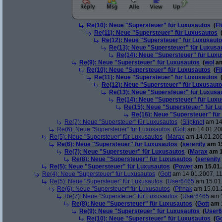
Re(10): Neue "Supersteuer" für Luxusautos
(
Fl
Re(11): Neue "Supersteuer" für Luxusautos
Re(12): Neue "Supersteuer" für Luxusaut
Re(13): Neue "Supersteuer" für Luxusa
Re(14): Neue "Supersteuer" für Lux
Re(9): Neue "Supersteuer" für Luxusautos
(
wol
am
Re(10): Neue "Supersteuer" für Luxusautos
(
Fl
Re(11): Neue "Supersteuer" für Luxusautos
Re(12): Neue "Supersteuer" für Luxusaut
Re(13): Neue "Supersteuer" für Luxusa
Re(14): Neue "Supersteuer" für Lux
Re(15): Neue "Supersteuer" für L
Re(16): Neue "Supersteuer" für
Re(7): Neue "Supersteuer" für Luxusautos
(
Slipknot
am 14.
Re(6): Neue "Supersteuer" für Luxusautos
(
Gott
am 14.01.200
Re(5): Neue "Supersteuer" für Luxusautos
(
Marax
am 14.01.200
Re(6): Neue "Supersteuer" für Luxusautos
(
serenity
am 15
Re(7): Neue "Supersteuer" für Luxusautos
(
Marax
am 1
Re(8): Neue "Supersteuer" für Luxusautos
(
serenity
Re(5): Neue "Supersteuer" für Luxusautos
(
Power
am 15.01.
Re(4): Neue "Supersteuer" für Luxusautos
(
Gott
am 14.01.2007, 11
Re(5): Neue "Supersteuer" für Luxusautos
(
User6465
am 15.01.
Re(6): Neue "Supersteuer" für Luxusautos
(
Pfrnak
am 15.01.2
Re(7): Neue "Supersteuer" für Luxusautos
(
User6465
am 1
Re(8): Neue "Supersteuer" für Luxusautos
(
Gott
am 1
Re(9): Neue "Supersteuer" für Luxusautos
(
User6
Re(10): Neue "Supersteuer" für Luxusautos
(
Go