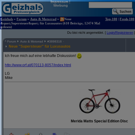
Impressum
|
Werbung
Geizhals
»
Forum
»
Auto & Motorrad
»
Neue
Top-100
|
Fresh-100
&quot;Supersteuer&quot; für Luxusautos (610 Beiträge, 12474 Mal
gelesen)
Du bist nicht angemeldet. [
Login/Registrieren
]
^
Forum
Auto & Motorrad
#
3898316
Neue "Supersteuer" für Luxusautos
Ich freue mich auf eine lebhafte Diskussion!
http:/
/
www.orf.at/
070113-8057/
index.html
LG
Mike
Merida Matts Special Edition Disc