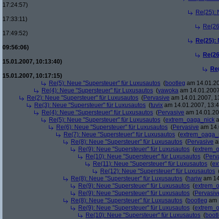
17:24:57)
Re(25): 
17:33:11)
Re(26
17:49:52)
Re(25):
09:56:06)
Re(26
15.01.2007, 10:13:40)
Re
15.01.2007, 10:17:15)
Re(5): Neue "Supersteuer" für Luxusautos
(
bootleg
am 14.01.20
Re(4): Neue "Supersteuer" für Luxusautos
(
vawoka
am 14.01.2007
Re(2): Neue "Supersteuer" für Luxusautos
(
Pervasive
am 14.01.2007, 1
Re(3): Neue "Supersteuer" für Luxusautos
(
tuvix
am 14.01.2007, 13:4
Re(4): Neue "Supersteuer" für Luxusautos
(
Pervasive
am 14.01.20
Re(5): Neue "Supersteuer" für Luxusautos
(
extrem_oaga_nick
a
Re(6): Neue "Supersteuer" für Luxusautos
(
Pervasive
am 14.
Re(7): Neue "Supersteuer" für Luxusautos
(
extrem_oaga_
Re(8): Neue "Supersteuer" für Luxusautos
(
Pervasive
a
Re(9): Neue "Supersteuer" für Luxusautos
(
extrem_
Re(10): Neue "Supersteuer" für Luxusautos
(
Perv
Re(11): Neue "Supersteuer" für Luxusautos
(
ex
Re(12): Neue "Supersteuer" für Luxusautos
Re(8): Neue "Supersteuer" für Luxusautos
(
hariw
am 14
Re(9): Neue "Supersteuer" für Luxusautos
(
extrem_
Re(9): Neue "Supersteuer" für Luxusautos
(
Pervasiv
Re(8): Neue "Supersteuer" für Luxusautos
(
bootleg
am 1
Re(9): Neue "Supersteuer" für Luxusautos
(
extrem_
Re(10): Neue "Supersteuer" für Luxusautos
(
boot