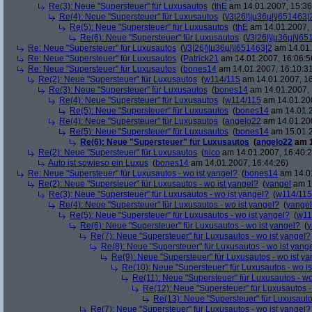
Re(3): Neue "Supersteuer" für Luxusautos
(
thE
am 14.01.2007, 15:36
Re(4): Neue "Supersteuer" für Luxusautos
(
\/3|26|\|µ36µ|\|651463|
Re(5): Neue "Supersteuer" für Luxusautos
(
thE
am 14.01.2007, 
Re(6): Neue "Supersteuer" für Luxusautos
(
\/3|26|\|µ36µ|\|6
Re: Neue "Supersteuer" für Luxusautos
(
\/3|26|\|µ36µ|\|651463|2
am 14.01.
Re: Neue "Supersteuer" für Luxusautos
(
Patrick21
am 14.01.2007, 16:06:5
Re: Neue "Supersteuer" für Luxusautos
(
bones14
am 14.01.2007, 16:10:3
Re(2): Neue "Supersteuer" für Luxusautos
(
w114/115
am 14.01.2007, 16
Re(3): Neue "Supersteuer" für Luxusautos
(
bones14
am 14.01.2007, 
Re(4): Neue "Supersteuer" für Luxusautos
(
w114/115
am 14.01.200
Re(5): Neue "Supersteuer" für Luxusautos
(
bones14
am 14.01.2
Re(4): Neue "Supersteuer" für Luxusautos
(
angelo22
am 14.01.200
Re(5): Neue "Supersteuer" für Luxusautos
(
bones14
am 15.01.2
Re(6): Neue "Supersteuer" für Luxusautos
(
angelo22
am 1
Re(2): Neue "Supersteuer" für Luxusautos
(
nico
am 14.01.2007, 16:40:2
Auto ist sowieso ein Luxus
(
bones14
am 14.01.2007, 16:44:26)
Re: Neue "Supersteuer" für Luxusautos - wo ist yangel?
(
bones14
am 14.01
Re(2): Neue "Supersteuer" für Luxusautos - wo ist yangel?
(
yangel
am 14
Re(3): Neue "Supersteuer" für Luxusautos - wo ist yangel?
(
w114/115
Re(4): Neue "Supersteuer" für Luxusautos - wo ist yangel?
(
yangel
Re(5): Neue "Supersteuer" für Luxusautos - wo ist yangel?
(
w11
Re(6): Neue "Supersteuer" für Luxusautos - wo ist yangel?
(
y
Re(7): Neue "Supersteuer" für Luxusautos - wo ist yangel?
Re(8): Neue "Supersteuer" für Luxusautos - wo ist yang
Re(9): Neue "Supersteuer" für Luxusautos - wo ist y
Re(10): Neue "Supersteuer" für Luxusautos - wo is
Re(11): Neue "Supersteuer" für Luxusautos - wo
Re(12): Neue "Supersteuer" für Luxusautos -
Re(13): Neue "Supersteuer" für Luxusauto
Re(7): Neue "Supersteuer" für Luxusautos - wo ist yangel?