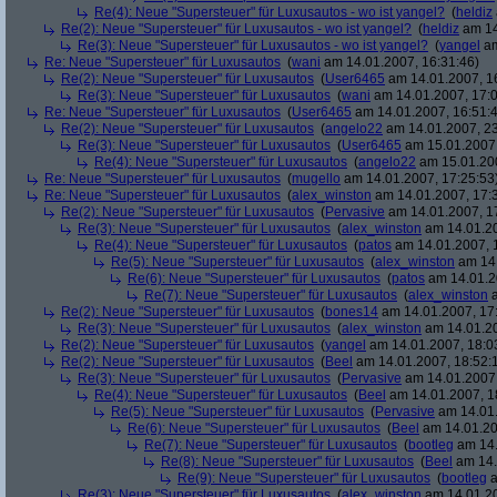
Re(4): Neue "Supersteuer" für Luxusautos - wo ist yangel?
(
heldiz
Re(2): Neue "Supersteuer" für Luxusautos - wo ist yangel?
(
heldiz
am 14
Re(3): Neue "Supersteuer" für Luxusautos - wo ist yangel?
(
yangel
am
Re: Neue "Supersteuer" für Luxusautos
(
wani
am 14.01.2007, 16:31:46)
Re(2): Neue "Supersteuer" für Luxusautos
(
User6465
am 14.01.2007, 1
Re(3): Neue "Supersteuer" für Luxusautos
(
wani
am 14.01.2007, 17:0
Re: Neue "Supersteuer" für Luxusautos
(
User6465
am 14.01.2007, 16:51:
Re(2): Neue "Supersteuer" für Luxusautos
(
angelo22
am 14.01.2007, 23
Re(3): Neue "Supersteuer" für Luxusautos
(
User6465
am 15.01.2007,
Re(4): Neue "Supersteuer" für Luxusautos
(
angelo22
am 15.01.200
Re: Neue "Supersteuer" für Luxusautos
(
mugello
am 14.01.2007, 17:25:53
Re: Neue "Supersteuer" für Luxusautos
(
alex_winston
am 14.01.2007, 17:
Re(2): Neue "Supersteuer" für Luxusautos
(
Pervasive
am 14.01.2007, 1
Re(3): Neue "Supersteuer" für Luxusautos
(
alex_winston
am 14.01.20
Re(4): Neue "Supersteuer" für Luxusautos
(
patos
am 14.01.2007, 
Re(5): Neue "Supersteuer" für Luxusautos
(
alex_winston
am 14.
Re(6): Neue "Supersteuer" für Luxusautos
(
patos
am 14.01.2
Re(7): Neue "Supersteuer" für Luxusautos
(
alex_winston
a
Re(2): Neue "Supersteuer" für Luxusautos
(
bones14
am 14.01.2007, 17
Re(3): Neue "Supersteuer" für Luxusautos
(
alex_winston
am 14.01.20
Re(2): Neue "Supersteuer" für Luxusautos
(
yangel
am 14.01.2007, 18:0
Re(2): Neue "Supersteuer" für Luxusautos
(
Beel
am 14.01.2007, 18:52:
Re(3): Neue "Supersteuer" für Luxusautos
(
Pervasive
am 14.01.2007,
Re(4): Neue "Supersteuer" für Luxusautos
(
Beel
am 14.01.2007, 1
Re(5): Neue "Supersteuer" für Luxusautos
(
Pervasive
am 14.01.
Re(6): Neue "Supersteuer" für Luxusautos
(
Beel
am 14.01.20
Re(7): Neue "Supersteuer" für Luxusautos
(
bootleg
am 14.
Re(8): Neue "Supersteuer" für Luxusautos
(
Beel
am 14.
Re(9): Neue "Supersteuer" für Luxusautos
(
bootleg
a
Re(3): Neue "Supersteuer" für Luxusautos
(
alex_winston
am 14.01.20