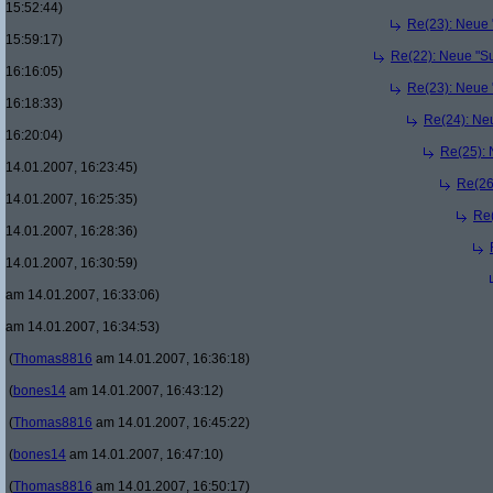
15:52:44)
Re(23): Neue 
15:59:17)
Re(22): Neue "Su
16:16:05)
Re(23): Neue 
16:18:33)
Re(24): Ne
16:20:04)
Re(25): 
14.01.2007, 16:23:45)
Re(26
14.01.2007, 16:25:35)
Re(
14.01.2007, 16:28:36)
14.01.2007, 16:30:59)
am 14.01.2007, 16:33:06)
am 14.01.2007, 16:34:53)
(
Thomas8816
am 14.01.2007, 16:36:18)
(
bones14
am 14.01.2007, 16:43:12)
(
Thomas8816
am 14.01.2007, 16:45:22)
(
bones14
am 14.01.2007, 16:47:10)
(
Thomas8816
am 14.01.2007, 16:50:17)