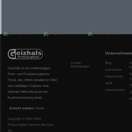
Unternehme
Cookie-
Blog
I
Einstellungen
f
Geizhals ist ein unabhängiges
Impressum
Preis- und Produktvergleichs-
W
Datenschutz
s
Portal, das mittels detaillierter Filter
AGB
T
und vielfältiger Features eine
Unternehmen
optimale Hilfestellung bei der
J
Kaufentscheidung bietet.
P
Ansicht wählen:
Mobile
Copyright © 1997-2026
Preisvergleich Internet Services
AG