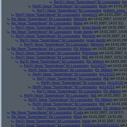
Re(11): Neue "Supersteuer" für Luxusautos
(
ex
Re(6): Neue "Supersteuer" für Luxusautos
(
tuvix
am 14.01.20
Re(7): Neue "Supersteuer" für Luxusautos
(
extrem_oaga_
Re(2): Neue "Supersteuer" für Luxusautos
(
angelo22
am 14.01.2007, 23
Re: Neue "Supersteuer" für Luxusautos
(
Morieris
am 14.01.2007, 14:03:37
Re: Neue "Supersteuer" für Luxusautos
(
Babe
am 14.01.2007, 14:07:31)
Re(2): Neue "Supersteuer" für Luxusautos
(
evan dando
am 14.01.2007, 
Re: Neue "Supersteuer" für Luxusautos
(
evan dando
am 14.01.2007, 14:09
Re(2): Neue "Supersteuer" für Luxusautos
(
Morieris
am 14.01.2007, 14:
Re(3): Neue "Supersteuer" für Luxusautos
(
evan dando
am 14.01.200
Re(4): Neue "Supersteuer" für Luxusautos
(
Morieris
am 14.01.2007
Re: Neue "Supersteuer" für Luxusautos
(
Dr. Watson
am 14.01.2007, 14:19:
Re(2): Neue "Supersteuer" für Luxusautos
(
Pervasive
am 14.01.2007, 1
Re(2): Neue "Supersteuer" für Luxusautos
(
thE
am 14.01.2007, 14:51:3
Re(3): Neue "Supersteuer" für Luxusautos
(
Dr. Watson
am 14.01.2007
Re(4): Neue "Supersteuer" für Luxusautos
(
w114/115
am 14.01.200
Re(5): Neue "Supersteuer" für Luxusautos
(
Dr. Watson
am 14.01
Re(6): Neue "Supersteuer" für Luxusautos
(
w114/115
am 14.0
Re(7): Neue "Supersteuer" für Luxusautos
(
thE
am 14.01.2
Re(8): Neue "Supersteuer" für Luxusautos
(
w114/115
am
Re(6): Neue "Supersteuer" für Luxusautos
(
w114/115
am 14.0
Re(7): Neue "Supersteuer" für Luxusautos
(
Dr. Watson
am 
Re(4): Neue "Supersteuer" für Luxusautos
(
thE
am 14.01.2007, 15
Re(5): Neue "Supersteuer" für Luxusautos
(
Dr. Watson
am 14.01
Re(6): Neue "Supersteuer" für Luxusautos
(
thE
am 14.01.200
Re(7): Neue "Supersteuer" für Luxusautos
(
Dr. Watson
am 
Re: Neue "Supersteuer" für Luxusautos
(
Cuda
am 14.01.2007, 14:26:57)
Re: Neue "Supersteuer" für Luxusautos
(
Maxl
am 14.01.2007, 14:51:26)
Re(2): Neue "Supersteuer" für Luxusautos
(
dziar
am 14.01.2007, 15:32:
Re(2): Neue "Supersteuer" für Luxusautos
(
\/3|26|\|µ36µ|\|651463|2
am 1