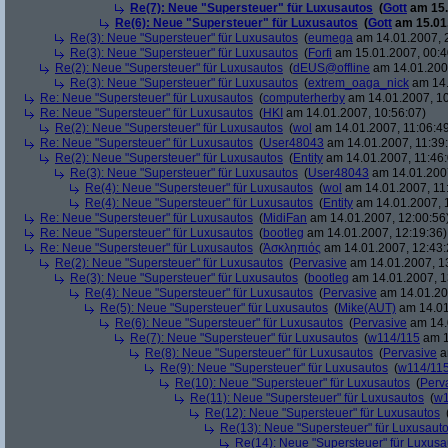
Re(7): Neue "Supersteuer" für Luxusautos
(
Gott
am 15.
Re(6): Neue "Supersteuer" für Luxusautos
(
Gott
am 15.01.
Re(3): Neue "Supersteuer" für Luxusautos
(
eumega
am 14.01.2007, 
Re(3): Neue "Supersteuer" für Luxusautos
(
Forfi
am 15.01.2007, 00:4
Re(2): Neue "Supersteuer" für Luxusautos
(
dEUS@offline
am 14.01.2007
Re(3): Neue "Supersteuer" für Luxusautos
(
extrem_oaga_nick
am 14.
Re: Neue "Supersteuer" für Luxusautos
(
computerherby
am 14.01.2007, 10
Re: Neue "Supersteuer" für Luxusautos
(
HKI
am 14.01.2007, 10:56:07)
Re(2): Neue "Supersteuer" für Luxusautos
(
wol
am 14.01.2007, 11:06:4
Re: Neue "Supersteuer" für Luxusautos
(
User48043
am 14.01.2007, 11:39
Re(2): Neue "Supersteuer" für Luxusautos
(
Entity
am 14.01.2007, 11:46:
Re(3): Neue "Supersteuer" für Luxusautos
(
User48043
am 14.01.2007
Re(4): Neue "Supersteuer" für Luxusautos
(
wol
am 14.01.2007, 11
Re(4): Neue "Supersteuer" für Luxusautos
(
Entity
am 14.01.2007, 
Re: Neue "Supersteuer" für Luxusautos
(
MidiFan
am 14.01.2007, 12:00:56
Re: Neue "Supersteuer" für Luxusautos
(
bootleg
am 14.01.2007, 12:19:36)
Re: Neue "Supersteuer" für Luxusautos
(
Ἀσκληπιός
am 14.01.2007, 12:43:
Re(2): Neue "Supersteuer" für Luxusautos
(
Pervasive
am 14.01.2007, 1
Re(3): Neue "Supersteuer" für Luxusautos
(
bootleg
am 14.01.2007, 1
Re(4): Neue "Supersteuer" für Luxusautos
(
Pervasive
am 14.01.20
Re(5): Neue "Supersteuer" für Luxusautos
(
Mike(AUT)
am 14.01
Re(6): Neue "Supersteuer" für Luxusautos
(
Pervasive
am 14.
Re(7): Neue "Supersteuer" für Luxusautos
(
w114/115
am 1
Re(8): Neue "Supersteuer" für Luxusautos
(
Pervasive
a
Re(9): Neue "Supersteuer" für Luxusautos
(
w114/11
Re(10): Neue "Supersteuer" für Luxusautos
(
Perv
Re(11): Neue "Supersteuer" für Luxusautos
(
w1
Re(12): Neue "Supersteuer" für Luxusautos
Re(13): Neue "Supersteuer" für Luxusaut
Re(14): Neue "Supersteuer" für Luxusa