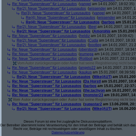
Re: Neue "Supersteuer" für Luxusautos
(
yangel
am 14.01.2007, 18:02:35)
Re(2): Neue "Supersteuer" für Luxusautos
(
wissender
am 14.01.2007, 1
Re(3): Neue "Supersteuer" für Luxusautos
(
yangel
am 14.01.2007, 18
Re(4): Neue "Supersteuer" für Luxusautos
(
wissender
am 14.01.20
Re(4): Neue "Supersteuer" für Luxusautos
(
barbos
am 15.01.20
Re(2): Neue "Supersteuer" für Luxusautos
(
Beel
am 14.01.2007, 18:13:
Re(2): Neue "Supersteuer" für Luxusautos
(
Amorphis
am 15.01.2007
Re: Neue "Supersteuer" für Luxusautos
(
heldiz
am 14.01.2007, 18:09:42)
Re(2): Neue "Supersteuer" für Luxusautos
(
Cuda
am 14.01.2007, 18:33
Re(2): Neue "Supersteuer" für Luxusautos
(
bootleg
am 14.01.2007, 21:2
Re: Neue "Supersteuer" für Luxusautos
(
oberstorch
am 14.01.2007, 18:34:
Re: Neue "Supersteuer" für Luxusautos
(
eumega
am 14.01.2007, 20:02:27
Re: Neue "Supersteuer" für Luxusautos
(
Roliboli
am 14.01.2007, 22:21:08)
Vom Autor zurückgezogen oder Autor hat seine Registrierung nicht bestä
Re: Neue "Supersteuer" für Luxusautos
(
angelo22
am 14.01.2007, 23:30:2
Re: Neue "Supersteuer" für Luxusautos
(
kaukus
am 15.01.2007, 08:39:58)
Re(2): Neue "Supersteuer" für Luxusautos
(
Mike(AUT)
am 15.01.2007
Re: Neue "Supersteuer" für Luxusautos
(
Da Horstl
am 15.01.2007, 10:4
Re: Neue "Supersteuer" für Luxusautos
(
barbos
am 15.01.2007, 22:37:
Re: Neue "Supersteuer" für Luxusautos
(
the.tachyon
am 16.01.2007, 0
Re: Neue "Supersteuer" für Luxusautos
(
monster23
am 19.01.2007, 14
Vom Autor zurückgezogen oder Autor hat seine Registrierung nicht best
Re: Neue "Supersteuer" für Luxusautos
(
supastar2
am 13.06.2008, 20:
Re(2): Neue "Supersteuer" für Luxusautos
(
Mike(AUT)
am 16.06.2008
Dieses Forum ist eine frei zugängliche Diskussionsplattform.
Der Betreiber übernimmt keine Verantwortung für den Inhalt der Beiträge und behält sich das
Recht vor, Beiträge mit rechtswidrigem oder anstößigem Inhalt zu löschen.
Datenschutzerklärung