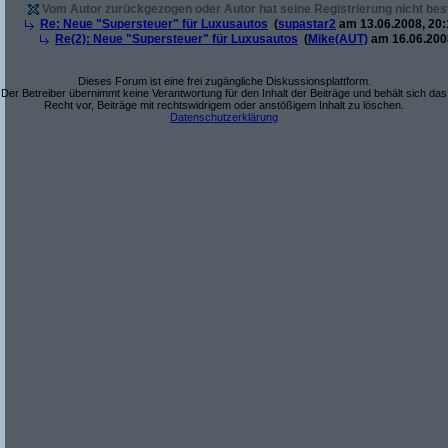
Vom Autor zurückgezogen oder Autor hat seine Registrierung nicht best
Re: Neue "Supersteuer" für Luxusautos
(
supastar2
am 13.06.2008, 20:
Re(2): Neue "Supersteuer" für Luxusautos
(
Mike(AUT)
am 16.06.2008
Dieses Forum ist eine frei zugängliche Diskussionsplattform.
Der Betreiber übernimmt keine Verantwortung für den Inhalt der Beiträge und behält sich das
Recht vor, Beiträge mit rechtswidrigem oder anstößigem Inhalt zu löschen.
Datenschutzerklärung