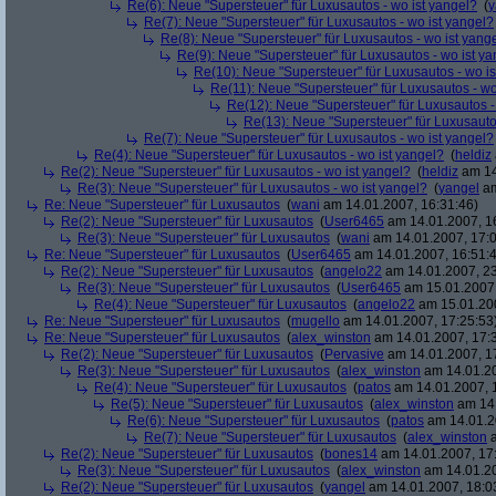
Re(6): Neue "Supersteuer" für Luxusautos - wo ist yangel?
(
y
Re(7): Neue "Supersteuer" für Luxusautos - wo ist yangel?
Re(8): Neue "Supersteuer" für Luxusautos - wo ist yang
Re(9): Neue "Supersteuer" für Luxusautos - wo ist y
Re(10): Neue "Supersteuer" für Luxusautos - wo is
Re(11): Neue "Supersteuer" für Luxusautos - wo
Re(12): Neue "Supersteuer" für Luxusautos -
Re(13): Neue "Supersteuer" für Luxusauto
Re(7): Neue "Supersteuer" für Luxusautos - wo ist yangel?
Re(4): Neue "Supersteuer" für Luxusautos - wo ist yangel?
(
heldiz
Re(2): Neue "Supersteuer" für Luxusautos - wo ist yangel?
(
heldiz
am 14
Re(3): Neue "Supersteuer" für Luxusautos - wo ist yangel?
(
yangel
am
Re: Neue "Supersteuer" für Luxusautos
(
wani
am 14.01.2007, 16:31:46)
Re(2): Neue "Supersteuer" für Luxusautos
(
User6465
am 14.01.2007, 1
Re(3): Neue "Supersteuer" für Luxusautos
(
wani
am 14.01.2007, 17:0
Re: Neue "Supersteuer" für Luxusautos
(
User6465
am 14.01.2007, 16:51:
Re(2): Neue "Supersteuer" für Luxusautos
(
angelo22
am 14.01.2007, 23
Re(3): Neue "Supersteuer" für Luxusautos
(
User6465
am 15.01.2007,
Re(4): Neue "Supersteuer" für Luxusautos
(
angelo22
am 15.01.200
Re: Neue "Supersteuer" für Luxusautos
(
mugello
am 14.01.2007, 17:25:53
Re: Neue "Supersteuer" für Luxusautos
(
alex_winston
am 14.01.2007, 17:
Re(2): Neue "Supersteuer" für Luxusautos
(
Pervasive
am 14.01.2007, 1
Re(3): Neue "Supersteuer" für Luxusautos
(
alex_winston
am 14.01.20
Re(4): Neue "Supersteuer" für Luxusautos
(
patos
am 14.01.2007, 
Re(5): Neue "Supersteuer" für Luxusautos
(
alex_winston
am 14.
Re(6): Neue "Supersteuer" für Luxusautos
(
patos
am 14.01.2
Re(7): Neue "Supersteuer" für Luxusautos
(
alex_winston
a
Re(2): Neue "Supersteuer" für Luxusautos
(
bones14
am 14.01.2007, 17
Re(3): Neue "Supersteuer" für Luxusautos
(
alex_winston
am 14.01.20
Re(2): Neue "Supersteuer" für Luxusautos
(
yangel
am 14.01.2007, 18:0