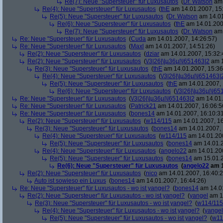
Re(7): Neue "Supersteuer" für Luxusautos
(
Dr. Watson
am 
Re(4): Neue "Supersteuer" für Luxusautos
(
thE
am 14.01.2007, 15
Re(5): Neue "Supersteuer" für Luxusautos
(
Dr. Watson
am 14.01
Re(6): Neue "Supersteuer" für Luxusautos
(
thE
am 14.01.200
Re(7): Neue "Supersteuer" für Luxusautos
(
Dr. Watson
am 
Re: Neue "Supersteuer" für Luxusautos
(
Cuda
am 14.01.2007, 14:26:57)
Re: Neue "Supersteuer" für Luxusautos
(
Maxl
am 14.01.2007, 14:51:26)
Re(2): Neue "Supersteuer" für Luxusautos
(
dziar
am 14.01.2007, 15:32:
Re(2): Neue "Supersteuer" für Luxusautos
(
\/3|26|\|µ36µ|\|651463|2
am 1
Re(3): Neue "Supersteuer" für Luxusautos
(
thE
am 14.01.2007, 15:36
Re(4): Neue "Supersteuer" für Luxusautos
(
\/3|26|\|µ36µ|\|651463|
Re(5): Neue "Supersteuer" für Luxusautos
(
thE
am 14.01.2007, 
Re(6): Neue "Supersteuer" für Luxusautos
(
\/3|26|\|µ36µ|\|6
Re: Neue "Supersteuer" für Luxusautos
(
\/3|26|\|µ36µ|\|651463|2
am 14.01.
Re: Neue "Supersteuer" für Luxusautos
(
Patrick21
am 14.01.2007, 16:06:5
Re: Neue "Supersteuer" für Luxusautos
(
bones14
am 14.01.2007, 16:10:3
Re(2): Neue "Supersteuer" für Luxusautos
(
w114/115
am 14.01.2007, 16
Re(3): Neue "Supersteuer" für Luxusautos
(
bones14
am 14.01.2007, 
Re(4): Neue "Supersteuer" für Luxusautos
(
w114/115
am 14.01.200
Re(5): Neue "Supersteuer" für Luxusautos
(
bones14
am 14.01.2
Re(4): Neue "Supersteuer" für Luxusautos
(
angelo22
am 14.01.200
Re(5): Neue "Supersteuer" für Luxusautos
(
bones14
am 15.01.2
Re(6): Neue "Supersteuer" für Luxusautos
(
angelo22
am 1
Re(2): Neue "Supersteuer" für Luxusautos
(
nico
am 14.01.2007, 16:40:2
Auto ist sowieso ein Luxus
(
bones14
am 14.01.2007, 16:44:26)
Re: Neue "Supersteuer" für Luxusautos - wo ist yangel?
(
bones14
am 14.01
Re(2): Neue "Supersteuer" für Luxusautos - wo ist yangel?
(
yangel
am 14
Re(3): Neue "Supersteuer" für Luxusautos - wo ist yangel?
(
w114/115
Re(4): Neue "Supersteuer" für Luxusautos - wo ist yangel?
(
yangel
Re(5): Neue "Supersteuer" für Luxusautos - wo ist yangel?
(
w11