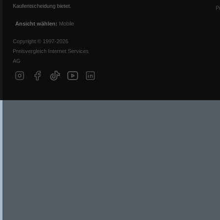
Kaufentscheidung bietet.
P
Ansicht wählen:
Mobile
Copyright © 1997-2026
Preisvergleich Internet Services
AG