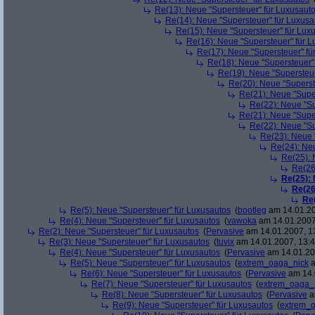
Re(13): Neue "Supersteuer" für Luxusaut
Re(14): Neue "Supersteuer" für Luxusa
Re(15): Neue "Supersteuer" für Lux
Re(16): Neue "Supersteuer" für 
Re(17): Neue "Supersteuer" fü
Re(18): Neue "Supersteuer"
Re(19): Neue "Supersteue
Re(20): Neue "Superst
Re(21): Neue "Supe
Re(22): Neue "Su
Re(21): Neue "Supe
Re(22): Neue "Su
Re(23): Neue 
Re(24): Ne
Re(25): 
Re(26
Re(25):
Re(26
Re
Re(5): Neue "Supersteuer" für Luxusautos
(
bootleg
am 14.01.20
Re(4): Neue "Supersteuer" für Luxusautos
(
vawoka
am 14.01.2007
Re(2): Neue "Supersteuer" für Luxusautos
(
Pervasive
am 14.01.2007, 1
Re(3): Neue "Supersteuer" für Luxusautos
(
tuvix
am 14.01.2007, 13:4
Re(4): Neue "Supersteuer" für Luxusautos
(
Pervasive
am 14.01.20
Re(5): Neue "Supersteuer" für Luxusautos
(
extrem_oaga_nick
a
Re(6): Neue "Supersteuer" für Luxusautos
(
Pervasive
am 14.
Re(7): Neue "Supersteuer" für Luxusautos
(
extrem_oaga_
Re(8): Neue "Supersteuer" für Luxusautos
(
Pervasive
a
Re(9): Neue "Supersteuer" für Luxusautos
(
extrem_