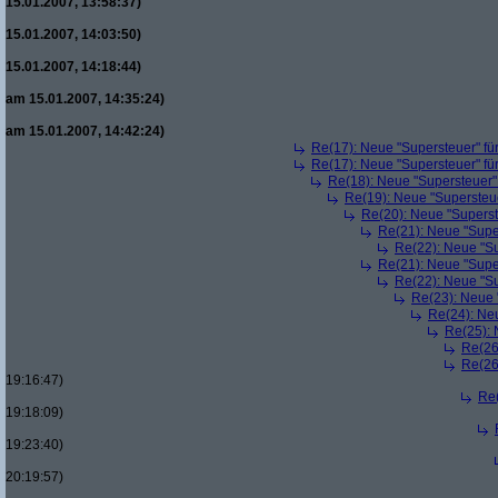
15.01.2007, 13:58:37)
15.01.2007, 14:03:50)
15.01.2007, 14:18:44)
am 15.01.2007, 14:35:24)
am 15.01.2007, 14:42:24)
Re(17): Neue "Supersteuer" fü
Re(17): Neue "Supersteuer" fü
Re(18): Neue "Supersteuer"
Re(19): Neue "Supersteue
Re(20): Neue "Superst
Re(21): Neue "Supe
Re(22): Neue "Su
Re(21): Neue "Supe
Re(22): Neue "Su
Re(23): Neue 
Re(24): Ne
Re(25): 
Re(26
Re(26
19:16:47)
Re(
19:18:09)
19:23:40)
20:19:57)