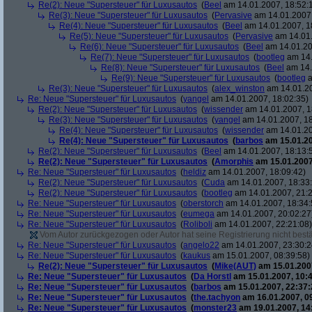
Re(2): Neue "Supersteuer" für Luxusautos
(
Beel
am 14.01.2007, 18:52:
Re(3): Neue "Supersteuer" für Luxusautos
(
Pervasive
am 14.01.2007,
Re(4): Neue "Supersteuer" für Luxusautos
(
Beel
am 14.01.2007, 1
Re(5): Neue "Supersteuer" für Luxusautos
(
Pervasive
am 14.01.
Re(6): Neue "Supersteuer" für Luxusautos
(
Beel
am 14.01.20
Re(7): Neue "Supersteuer" für Luxusautos
(
bootleg
am 14.
Re(8): Neue "Supersteuer" für Luxusautos
(
Beel
am 14.
Re(9): Neue "Supersteuer" für Luxusautos
(
bootleg
a
Re(3): Neue "Supersteuer" für Luxusautos
(
alex_winston
am 14.01.20
Re: Neue "Supersteuer" für Luxusautos
(
yangel
am 14.01.2007, 18:02:35)
Re(2): Neue "Supersteuer" für Luxusautos
(
wissender
am 14.01.2007, 1
Re(3): Neue "Supersteuer" für Luxusautos
(
yangel
am 14.01.2007, 18
Re(4): Neue "Supersteuer" für Luxusautos
(
wissender
am 14.01.20
Re(4): Neue "Supersteuer" für Luxusautos
(
barbos
am 15.01.20
Re(2): Neue "Supersteuer" für Luxusautos
(
Beel
am 14.01.2007, 18:13:
Re(2): Neue "Supersteuer" für Luxusautos
(
Amorphis
am 15.01.2007
Re: Neue "Supersteuer" für Luxusautos
(
heldiz
am 14.01.2007, 18:09:42)
Re(2): Neue "Supersteuer" für Luxusautos
(
Cuda
am 14.01.2007, 18:33
Re(2): Neue "Supersteuer" für Luxusautos
(
bootleg
am 14.01.2007, 21:2
Re: Neue "Supersteuer" für Luxusautos
(
oberstorch
am 14.01.2007, 18:34:
Re: Neue "Supersteuer" für Luxusautos
(
eumega
am 14.01.2007, 20:02:27
Re: Neue "Supersteuer" für Luxusautos
(
Roliboli
am 14.01.2007, 22:21:08)
Vom Autor zurückgezogen oder Autor hat seine Registrierung nicht bestä
Re: Neue "Supersteuer" für Luxusautos
(
angelo22
am 14.01.2007, 23:30:2
Re: Neue "Supersteuer" für Luxusautos
(
kaukus
am 15.01.2007, 08:39:58)
Re(2): Neue "Supersteuer" für Luxusautos
(
Mike(AUT)
am 15.01.2007
Re: Neue "Supersteuer" für Luxusautos
(
Da Horstl
am 15.01.2007, 10:4
Re: Neue "Supersteuer" für Luxusautos
(
barbos
am 15.01.2007, 22:37:
Re: Neue "Supersteuer" für Luxusautos
(
the.tachyon
am 16.01.2007, 0
Re: Neue "Supersteuer" für Luxusautos
(
monster23
am 19.01.2007, 14