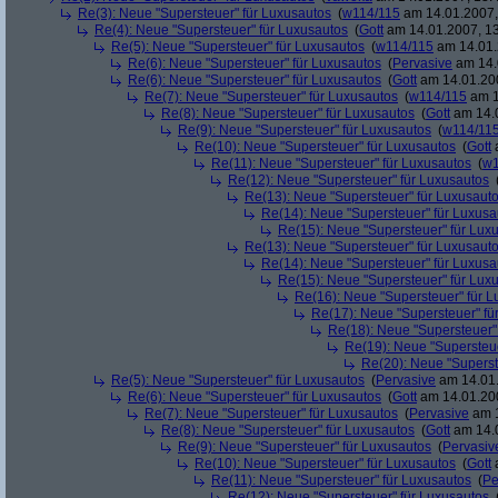
Re(3): Neue "Supersteuer" für Luxusautos
(
w114/115
am 14.01.2007,
Re(4): Neue "Supersteuer" für Luxusautos
(
Gott
am 14.01.2007, 13
Re(5): Neue "Supersteuer" für Luxusautos
(
w114/115
am 14.01.
Re(6): Neue "Supersteuer" für Luxusautos
(
Pervasive
am 14.
Re(6): Neue "Supersteuer" für Luxusautos
(
Gott
am 14.01.200
Re(7): Neue "Supersteuer" für Luxusautos
(
w114/115
am 1
Re(8): Neue "Supersteuer" für Luxusautos
(
Gott
am 14.0
Re(9): Neue "Supersteuer" für Luxusautos
(
w114/11
Re(10): Neue "Supersteuer" für Luxusautos
(
Gott
a
Re(11): Neue "Supersteuer" für Luxusautos
(
w1
Re(12): Neue "Supersteuer" für Luxusautos
Re(13): Neue "Supersteuer" für Luxusaut
Re(14): Neue "Supersteuer" für Luxusa
Re(15): Neue "Supersteuer" für Lux
Re(13): Neue "Supersteuer" für Luxusaut
Re(14): Neue "Supersteuer" für Luxusa
Re(15): Neue "Supersteuer" für Lux
Re(16): Neue "Supersteuer" für 
Re(17): Neue "Supersteuer" fü
Re(18): Neue "Supersteuer"
Re(19): Neue "Supersteue
Re(20): Neue "Superst
Re(5): Neue "Supersteuer" für Luxusautos
(
Pervasive
am 14.01.
Re(6): Neue "Supersteuer" für Luxusautos
(
Gott
am 14.01.200
Re(7): Neue "Supersteuer" für Luxusautos
(
Pervasive
am 1
Re(8): Neue "Supersteuer" für Luxusautos
(
Gott
am 14.0
Re(9): Neue "Supersteuer" für Luxusautos
(
Pervasiv
Re(10): Neue "Supersteuer" für Luxusautos
(
Gott
a
Re(11): Neue "Supersteuer" für Luxusautos
(
Pe
Re(12): Neue "Supersteuer" für Luxusautos