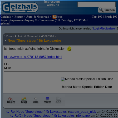
Impressum
|
Werbung
Geizhals
»
Forum
»
Auto & Motorrad
»
Neue
Top-100
|
Fresh-100
&quot;Supersteuer&quot; für Luxusautos (610 Beiträge, 12397 Mal
gelesen)
Du bist nicht angemeldet. [
Login/Registrieren
]
^
Forum
Auto & Motorrad
#
3898316
Neue "Supersteuer" für Luxusautos
Ich freue mich auf eine lebhafte Diskussion!
http:/
/
www.orf.at/
070113-8057/
index.html
LG
Mike
Merida Matts Special Edition Disc
Re: Neue "Supersteuer" für Luxusautos
(
extrem_oaga_nick
am 14.01.2007,
Re(2): Neue "Supersteuer" für Luxusautos
(
doncapo
am 14.01.2007, 10