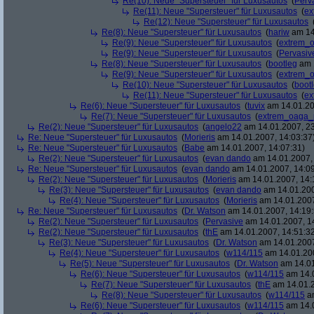
Re(10): Neue "Supersteuer" für Luxusautos
(
Perv
Re(11): Neue "Supersteuer" für Luxusautos
(
ex
Re(12): Neue "Supersteuer" für Luxusautos
Re(8): Neue "Supersteuer" für Luxusautos
(
hariw
am 14
Re(9): Neue "Supersteuer" für Luxusautos
(
extrem_
Re(9): Neue "Supersteuer" für Luxusautos
(
Pervasiv
Re(8): Neue "Supersteuer" für Luxusautos
(
bootleg
am 1
Re(9): Neue "Supersteuer" für Luxusautos
(
extrem_
Re(10): Neue "Supersteuer" für Luxusautos
(
boot
Re(11): Neue "Supersteuer" für Luxusautos
(
ex
Re(6): Neue "Supersteuer" für Luxusautos
(
tuvix
am 14.01.20
Re(7): Neue "Supersteuer" für Luxusautos
(
extrem_oaga_
Re(2): Neue "Supersteuer" für Luxusautos
(
angelo22
am 14.01.2007, 23
Re: Neue "Supersteuer" für Luxusautos
(
Morieris
am 14.01.2007, 14:03:37
Re: Neue "Supersteuer" für Luxusautos
(
Babe
am 14.01.2007, 14:07:31)
Re(2): Neue "Supersteuer" für Luxusautos
(
evan dando
am 14.01.2007, 
Re: Neue "Supersteuer" für Luxusautos
(
evan dando
am 14.01.2007, 14:09
Re(2): Neue "Supersteuer" für Luxusautos
(
Morieris
am 14.01.2007, 14:
Re(3): Neue "Supersteuer" für Luxusautos
(
evan dando
am 14.01.200
Re(4): Neue "Supersteuer" für Luxusautos
(
Morieris
am 14.01.2007
Re: Neue "Supersteuer" für Luxusautos
(
Dr. Watson
am 14.01.2007, 14:19:
Re(2): Neue "Supersteuer" für Luxusautos
(
Pervasive
am 14.01.2007, 1
Re(2): Neue "Supersteuer" für Luxusautos
(
thE
am 14.01.2007, 14:51:3
Re(3): Neue "Supersteuer" für Luxusautos
(
Dr. Watson
am 14.01.2007
Re(4): Neue "Supersteuer" für Luxusautos
(
w114/115
am 14.01.200
Re(5): Neue "Supersteuer" für Luxusautos
(
Dr. Watson
am 14.01
Re(6): Neue "Supersteuer" für Luxusautos
(
w114/115
am 14.0
Re(7): Neue "Supersteuer" für Luxusautos
(
thE
am 14.01.2
Re(8): Neue "Supersteuer" für Luxusautos
(
w114/115
am
Re(6): Neue "Supersteuer" für Luxusautos
(
w114/115
am 14.0