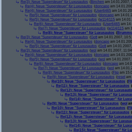
Re(3): Neue "Supersteuer" für Luxusautos
(
Binchen
am 14.01.2007, 
Re(4): Neue "Supersteuer" für Luxusautos
(
doncapo
am 14.01.200
Re(4): Neue "Supersteuer" für Luxusautos
(
User6465
am 14.01.20
Re(5): Neue "Supersteuer" für Luxusautos
(
doncapo
am 14.01.2
Re(5): Neue "Supersteuer" für Luxusautos
(
w114/115
am 14.01.
Re(6): Neue "Supersteuer" für Luxusautos
(
User6465
am 14.
Re(7): Neue "Supersteuer" für Luxusautos
(
w114/115
am 1
Re(8): Neue "Supersteuer" für Luxusautos
(
Brumms
Re(3): Neue "Supersteuer" für Luxusautos
(
Gott
am 14.01.2007, 10:5
Re(4): Neue "Supersteuer" für Luxusautos
(
doncapo
am 14.01.200
Re(5): Neue "Supersteuer" für Luxusautos
(
Gott
am 14.01.2007,
Re(3): Neue "Supersteuer" für Luxusautos
(
wol
am 14.01.2007, 11:04
Re(4): Neue "Supersteuer" für Luxusautos
(
doncapo
am 14.01.2007
Re(5): Neue "Supersteuer" für Luxusautos
(
wol
am 14.01.2007, 
Re(6): Neue "Supersteuer" für Luxusautos
(
doncapo
am 14.0
Re(7): Neue "Supersteuer" für Luxusautos
(
wol
am 14.01.2
Re(8): Neue "Supersteuer" für Luxusautos
(
Flip
am 15.0
Re(9): Neue "Supersteuer" für Luxusautos
(
reset
am 
Re(10): Neue "Supersteuer" für Luxusautos
(
Fl
Re(11): Neue "Supersteuer" für Luxusautos
Re(12): Neue "Supersteuer" für Luxusaut
Re(13): Neue "Supersteuer" für Luxusa
Re(14): Neue "Supersteuer" für Lux
Re(9): Neue "Supersteuer" für Luxusautos
(
wol
am
Re(10): Neue "Supersteuer" für Luxusautos
(
Fl
Re(11): Neue "Supersteuer" für Luxusautos
Re(12): Neue "Supersteuer" für Luxusaut
Re(13): Neue "Supersteuer" für Luxusa
Re(14): Neue "Supersteuer" für Lux
Re(15): Neue "Supersteuer" für L