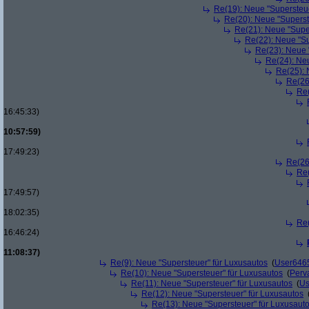
Re(19): Neue "Supersteue
Re(20): Neue "Superst
Re(21): Neue "Supe
Re(22): Neue "Su
Re(23): Neue 
Re(24): Ne
Re(25): 
Re(26
Re(
16:45:33)
10:57:59)
17:49:23)
Re(26
Re(
17:49:57)
18:02:35)
Re(
16:46:24)
11:08:37)
Re(9): Neue "Supersteuer" für Luxusautos
(
User646
Re(10): Neue "Supersteuer" für Luxusautos
(
Perv
Re(11): Neue "Supersteuer" für Luxusautos
(
Us
Re(12): Neue "Supersteuer" für Luxusautos
Re(13): Neue "Supersteuer" für Luxusaut