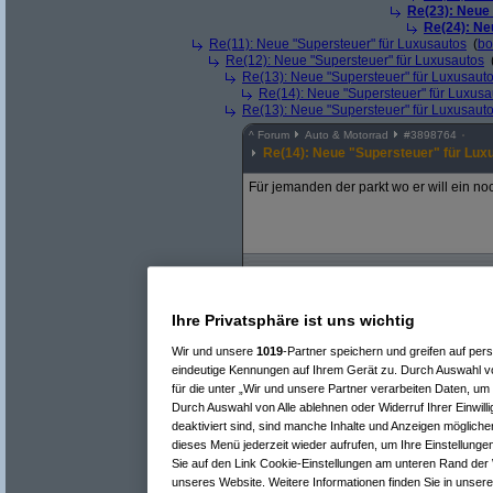
Re(23): Neue
Re(24): Ne
Re(11): Neue "Supersteuer" für Luxusautos
(
bo
Re(12): Neue "Supersteuer" für Luxusautos
Re(13): Neue "Supersteuer" für Luxusaut
Re(14): Neue "Supersteuer" für Luxusa
Re(13): Neue "Supersteuer" für Luxusaut
^
Forum
Auto & Motorrad
#
3898764
Re(14): Neue "Supersteuer" für Lux
Für jemanden der parkt wo er will ein no
Ihre Privatsphäre ist uns wichtig
Re(15): Neue "Supersteuer" für Lux
Re(16): Neue "Supersteuer" für 
Wir und unsere
1019
-Partner speichern und greifen auf p
Re(17): Neue "Supersteuer" fü
eindeutige Kennungen auf Ihrem Gerät zu. Durch Auswahl vo
Re(18): Neue "Supersteuer"
für die unter „Wir und unsere Partner verarbeiten Daten, um
Re(19): Neue "Supersteue
Durch Auswahl von Alle ablehnen oder Widerruf Ihrer Einwill
Re(20): Neue "Superst
deaktiviert sind, sind manche Inhalte und Anzeigen mögliche
Re(21): Neue "Supe
dieses Menü jederzeit wieder aufrufen, um Ihre Einstellungen
Re(22): Neue "Su
Re(23): Neue 
Sie auf den Link Cookie-Einstellungen am unteren Rand der W
Re(24): Ne
unseres Website. Weitere Informationen finden Sie in unser