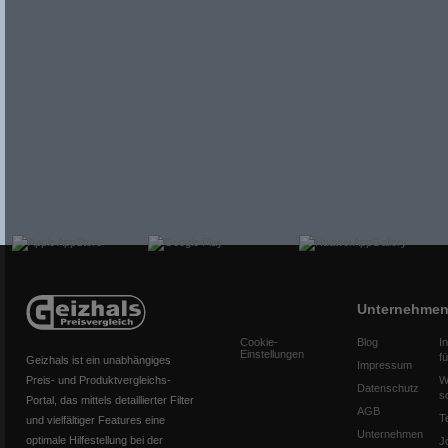
Unternehme
Cookie-
Blog
I
Einstellungen
f
Geizhals ist ein unabhängiges
Impressum
Preis- und Produktvergleichs-
W
Datenschutz
s
Portal, das mittels detaillierter Filter
AGB
T
und vielfältiger Features eine
Unternehmen
optimale Hilfestellung bei der
J