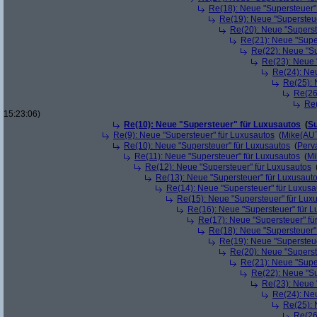
Re(18): Neue "Supersteuer"
Re(19): Neue "Supersteue
Re(20): Neue "Superst
Re(21): Neue "Supe
Re(22): Neue "Su
Re(23): Neue 
Re(24): Ne
Re(25): 
Re(26
Re(
15:23:06)
Re(10): Neue "Supersteuer" für Luxusautos
(
Su
Re(9): Neue "Supersteuer" für Luxusautos
(
Mike(AU
Re(10): Neue "Supersteuer" für Luxusautos
(
Perv
Re(11): Neue "Supersteuer" für Luxusautos
(
Mi
Re(12): Neue "Supersteuer" für Luxusautos
Re(13): Neue "Supersteuer" für Luxusaut
Re(14): Neue "Supersteuer" für Luxusa
Re(15): Neue "Supersteuer" für Lux
Re(16): Neue "Supersteuer" für 
Re(17): Neue "Supersteuer" fü
Re(18): Neue "Supersteuer"
Re(19): Neue "Supersteue
Re(20): Neue "Superst
Re(21): Neue "Supe
Re(22): Neue "Su
Re(23): Neue 
Re(24): Ne
Re(25): 
Re(26