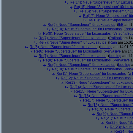
Re(14): Neue "Supersteuer" für Luxusa
Re(15): Neue "Supersteuer" für Lux
Re(16): Neue "Supersteuer" für 
Re(17): Neue "Supersteuer" fü
Re(18): Neue "Supersteuer"
Re(9): Neue "Supersteuer" für Luxusautos
(
thE
am 14
Re(10): Neue "Supersteuer" für Luxusautos
(
Perv
Re(8): Neue "Supersteuer" für Luxusautos
(
\/3|26|\|µ36
Re(7): Neue "Supersteuer" für Luxusautos
(
Roliboli
am 14.
Re(7): Neue "Supersteuer" für Luxusautos
(
Rain
am 15.01.
Re(5): Neue "Supersteuer" für Luxusautos
(
bootleg
am 14.01.20
Re(6): Neue "Supersteuer" für Luxusautos
(
Pervasive
am 14.
Re(7): Neue "Supersteuer" für Luxusautos
(
bootleg
am 14.
Re(8): Neue "Supersteuer" für Luxusautos
(
Pervasive
a
Re(9): Neue "Supersteuer" für Luxusautos
(
bootleg
a
Re(10): Neue "Supersteuer" für Luxusautos
(
Perv
Re(11): Neue "Supersteuer" für Luxusautos
(
w1
Re(12): Neue "Supersteuer" für Luxusautos
Re(13): Neue "Supersteuer" für Luxusaut
Re(14): Neue "Supersteuer" für Luxusa
Re(15): Neue "Supersteuer" für Lux
Re(16): Neue "Supersteuer" für 
Re(17): Neue "Supersteuer" fü
Re(18): Neue "Supersteuer"
Re(19): Neue "Supersteue
Re(20): Neue "Superst
Re(21): Neue "Supe
Re(22): Neue "Su
Re(23): Neue 
Re(24): Ne