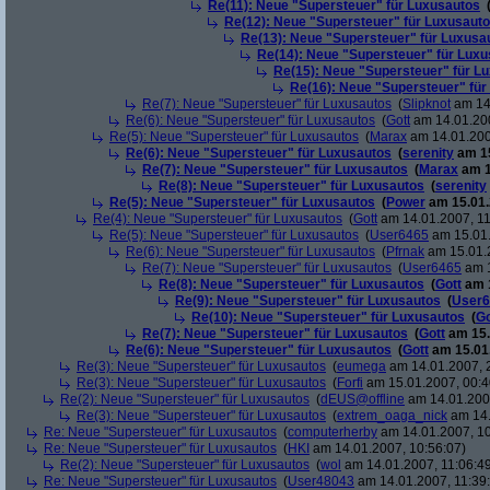
Re(11): Neue "Supersteuer" für Luxusautos
Re(12): Neue "Supersteuer" für Luxusaut
Re(13): Neue "Supersteuer" für Luxusa
Re(14): Neue "Supersteuer" für Lux
Re(15): Neue "Supersteuer" für L
Re(16): Neue "Supersteuer" für
Re(7): Neue "Supersteuer" für Luxusautos
(
Slipknot
am 14.
Re(6): Neue "Supersteuer" für Luxusautos
(
Gott
am 14.01.200
Re(5): Neue "Supersteuer" für Luxusautos
(
Marax
am 14.01.200
Re(6): Neue "Supersteuer" für Luxusautos
(
serenity
am 15
Re(7): Neue "Supersteuer" für Luxusautos
(
Marax
am 1
Re(8): Neue "Supersteuer" für Luxusautos
(
serenity
Re(5): Neue "Supersteuer" für Luxusautos
(
Power
am 15.01.
Re(4): Neue "Supersteuer" für Luxusautos
(
Gott
am 14.01.2007, 11
Re(5): Neue "Supersteuer" für Luxusautos
(
User6465
am 15.01.
Re(6): Neue "Supersteuer" für Luxusautos
(
Pfrnak
am 15.01.2
Re(7): Neue "Supersteuer" für Luxusautos
(
User6465
am 1
Re(8): Neue "Supersteuer" für Luxusautos
(
Gott
am 1
Re(9): Neue "Supersteuer" für Luxusautos
(
User6
Re(10): Neue "Supersteuer" für Luxusautos
(
Go
Re(7): Neue "Supersteuer" für Luxusautos
(
Gott
am 15.
Re(6): Neue "Supersteuer" für Luxusautos
(
Gott
am 15.01.
Re(3): Neue "Supersteuer" für Luxusautos
(
eumega
am 14.01.2007, 
Re(3): Neue "Supersteuer" für Luxusautos
(
Forfi
am 15.01.2007, 00:4
Re(2): Neue "Supersteuer" für Luxusautos
(
dEUS@offline
am 14.01.2007
Re(3): Neue "Supersteuer" für Luxusautos
(
extrem_oaga_nick
am 14.
Re: Neue "Supersteuer" für Luxusautos
(
computerherby
am 14.01.2007, 10
Re: Neue "Supersteuer" für Luxusautos
(
HKI
am 14.01.2007, 10:56:07)
Re(2): Neue "Supersteuer" für Luxusautos
(
wol
am 14.01.2007, 11:06:4
Re: Neue "Supersteuer" für Luxusautos
(
User48043
am 14.01.2007, 11:39