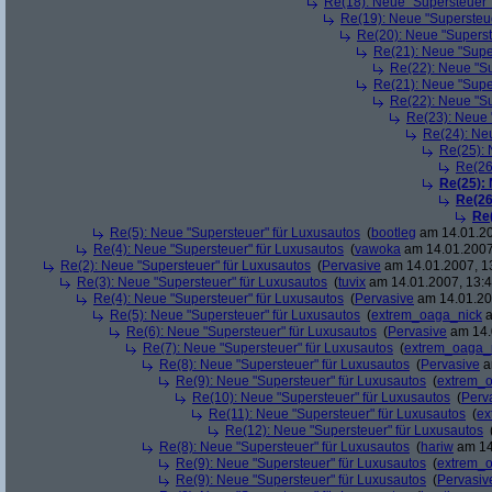
Re(18): Neue "Supersteuer"
Re(19): Neue "Supersteue
Re(20): Neue "Superst
Re(21): Neue "Supe
Re(22): Neue "Su
Re(21): Neue "Supe
Re(22): Neue "Su
Re(23): Neue 
Re(24): Ne
Re(25): 
Re(26
Re(25):
Re(26
Re
Re(5): Neue "Supersteuer" für Luxusautos
(
bootleg
am 14.01.20
Re(4): Neue "Supersteuer" für Luxusautos
(
vawoka
am 14.01.2007
Re(2): Neue "Supersteuer" für Luxusautos
(
Pervasive
am 14.01.2007, 1
Re(3): Neue "Supersteuer" für Luxusautos
(
tuvix
am 14.01.2007, 13:4
Re(4): Neue "Supersteuer" für Luxusautos
(
Pervasive
am 14.01.20
Re(5): Neue "Supersteuer" für Luxusautos
(
extrem_oaga_nick
a
Re(6): Neue "Supersteuer" für Luxusautos
(
Pervasive
am 14.
Re(7): Neue "Supersteuer" für Luxusautos
(
extrem_oaga_
Re(8): Neue "Supersteuer" für Luxusautos
(
Pervasive
a
Re(9): Neue "Supersteuer" für Luxusautos
(
extrem_
Re(10): Neue "Supersteuer" für Luxusautos
(
Perv
Re(11): Neue "Supersteuer" für Luxusautos
(
ex
Re(12): Neue "Supersteuer" für Luxusautos
Re(8): Neue "Supersteuer" für Luxusautos
(
hariw
am 14
Re(9): Neue "Supersteuer" für Luxusautos
(
extrem_
Re(9): Neue "Supersteuer" für Luxusautos
(
Pervasiv