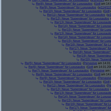
Re(7): Neue "Supersteuer" für Luxusautos
(
w114/115
am 1
Re(8): Neue "Supersteuer" für Luxusautos
(
Gott
am 14.0
Re(9): Neue "Supersteuer" für Luxusautos
(
w114/11
Re(10): Neue "Supersteuer" für Luxusautos
(
Gott
a
Re(11): Neue "Supersteuer" für Luxusautos
(
w1
Re(12): Neue "Supersteuer" für Luxusautos
Re(13): Neue "Supersteuer" für Luxusaut
Re(14): Neue "Supersteuer" für Luxusa
Re(15): Neue "Supersteuer" für Lux
Re(13): Neue "Supersteuer" für Luxusaut
Re(14): Neue "Supersteuer" für Luxusa
Re(15): Neue "Supersteuer" für Lux
Re(16): Neue "Supersteuer" für 
Re(17): Neue "Supersteuer" fü
Re(18): Neue "Supersteuer"
Re(19): Neue "Supersteue
Re(20): Neue "Superst
Re(5): Neue "Supersteuer" für Luxusautos
(
Pervasive
am 14.01.
Re(6): Neue "Supersteuer" für Luxusautos
(
Gott
am 14.01.200
Re(7): Neue "Supersteuer" für Luxusautos
(
Pervasive
am 1
Re(8): Neue "Supersteuer" für Luxusautos
(
Gott
am 14.0
Re(9): Neue "Supersteuer" für Luxusautos
(
Pervasiv
Re(10): Neue "Supersteuer" für Luxusautos
(
Gott
a
Re(11): Neue "Supersteuer" für Luxusautos
(
Pe
Re(12): Neue "Supersteuer" für Luxusautos
Re(13): Neue "Supersteuer" für Luxusaut
Re(14): Neue "Supersteuer" für Luxusa
Re(15): Neue "Supersteuer" für Lux
Re(16): Neue "Supersteuer" für 
Re(17): Neue "Supersteuer" fü