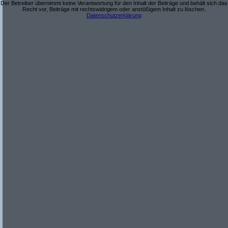
Der Betreiber übernimmt keine Verantwortung für den Inhalt der Beiträge und behält sich das
Recht vor, Beiträge mit rechtswidrigem oder anstößigem Inhalt zu löschen.
Datenschutzerklärung