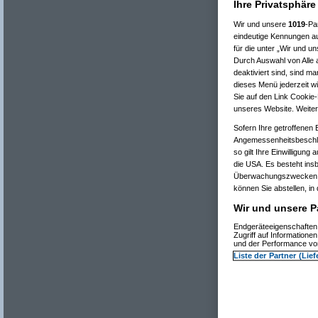
Ihre Privatsphäre
Wir und unsere
1019
-Pa
eindeutige Kennungen au
für die unter „Wir und u
Durch Auswahl von Alle a
deaktiviert sind, sind m
dieses Menü jederzeit wi
Sie auf den Link Cookie-
unseres Website. Weiter
Re(
Sofern Ihre getroffenen 
Re(
Angemessenheitsbeschlu
so gilt Ihre Einwilligung
die USA. Es besteht ins
Überwachungszwecken ve
können Sie abstellen, in 
Wir und unsere Pa
Endgeräteeigenschaften 
Zugriff auf Information
und der Performance von
Liste der Partner (Lie