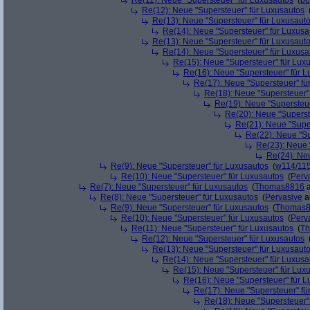
Re(11): Neue "Supersteuer" für Luxusautos
(
bo
Re(12): Neue "Supersteuer" für Luxusautos
Re(13): Neue "Supersteuer" für Luxusaut
Re(14): Neue "Supersteuer" für Luxusa
Re(13): Neue "Supersteuer" für Luxusaut
Re(14): Neue "Supersteuer" für Luxusa
Re(15): Neue "Supersteuer" für Lux
Re(16): Neue "Supersteuer" für 
Re(17): Neue "Supersteuer" fü
Re(18): Neue "Supersteuer"
Re(19): Neue "Supersteue
Re(20): Neue "Superst
Re(21): Neue "Supe
Re(22): Neue "Su
Re(23): Neue 
Re(24): Ne
Re(9): Neue "Supersteuer" für Luxusautos
(
w114/11
Re(10): Neue "Supersteuer" für Luxusautos
(
Perv
Re(7): Neue "Supersteuer" für Luxusautos
(
Thomas8816
a
Re(8): Neue "Supersteuer" für Luxusautos
(
Pervasive
a
Re(9): Neue "Supersteuer" für Luxusautos
(
Thomas
Re(10): Neue "Supersteuer" für Luxusautos
(
Perv
Re(11): Neue "Supersteuer" für Luxusautos
(
T
Re(12): Neue "Supersteuer" für Luxusautos
Re(13): Neue "Supersteuer" für Luxusaut
Re(14): Neue "Supersteuer" für Luxusa
Re(15): Neue "Supersteuer" für Lux
Re(16): Neue "Supersteuer" für 
Re(17): Neue "Supersteuer" fü
Re(18): Neue "Supersteuer"