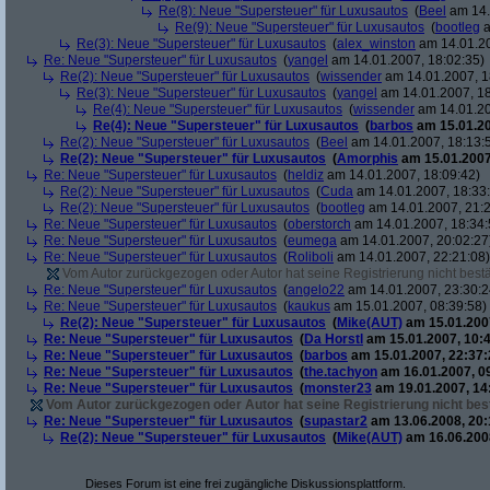
Re(8): Neue "Supersteuer" für Luxusautos
(
Beel
am 14.
Re(9): Neue "Supersteuer" für Luxusautos
(
bootleg
a
Re(3): Neue "Supersteuer" für Luxusautos
(
alex_winston
am 14.01.20
Re: Neue "Supersteuer" für Luxusautos
(
yangel
am 14.01.2007, 18:02:35)
Re(2): Neue "Supersteuer" für Luxusautos
(
wissender
am 14.01.2007, 1
Re(3): Neue "Supersteuer" für Luxusautos
(
yangel
am 14.01.2007, 18
Re(4): Neue "Supersteuer" für Luxusautos
(
wissender
am 14.01.20
Re(4): Neue "Supersteuer" für Luxusautos
(
barbos
am 15.01.20
Re(2): Neue "Supersteuer" für Luxusautos
(
Beel
am 14.01.2007, 18:13:
Re(2): Neue "Supersteuer" für Luxusautos
(
Amorphis
am 15.01.2007
Re: Neue "Supersteuer" für Luxusautos
(
heldiz
am 14.01.2007, 18:09:42)
Re(2): Neue "Supersteuer" für Luxusautos
(
Cuda
am 14.01.2007, 18:33
Re(2): Neue "Supersteuer" für Luxusautos
(
bootleg
am 14.01.2007, 21:2
Re: Neue "Supersteuer" für Luxusautos
(
oberstorch
am 14.01.2007, 18:34:
Re: Neue "Supersteuer" für Luxusautos
(
eumega
am 14.01.2007, 20:02:27
Re: Neue "Supersteuer" für Luxusautos
(
Roliboli
am 14.01.2007, 22:21:08)
Vom Autor zurückgezogen oder Autor hat seine Registrierung nicht bestä
Re: Neue "Supersteuer" für Luxusautos
(
angelo22
am 14.01.2007, 23:30:2
Re: Neue "Supersteuer" für Luxusautos
(
kaukus
am 15.01.2007, 08:39:58)
Re(2): Neue "Supersteuer" für Luxusautos
(
Mike(AUT)
am 15.01.2007
Re: Neue "Supersteuer" für Luxusautos
(
Da Horstl
am 15.01.2007, 10:4
Re: Neue "Supersteuer" für Luxusautos
(
barbos
am 15.01.2007, 22:37:
Re: Neue "Supersteuer" für Luxusautos
(
the.tachyon
am 16.01.2007, 0
Re: Neue "Supersteuer" für Luxusautos
(
monster23
am 19.01.2007, 14
Vom Autor zurückgezogen oder Autor hat seine Registrierung nicht best
Re: Neue "Supersteuer" für Luxusautos
(
supastar2
am 13.06.2008, 20:
Re(2): Neue "Supersteuer" für Luxusautos
(
Mike(AUT)
am 16.06.2008
Dieses Forum ist eine frei zugängliche Diskussionsplattform.