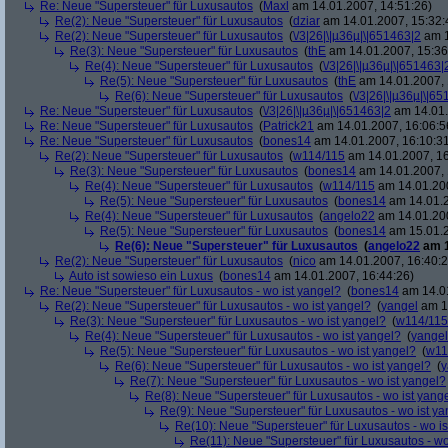
Re: Neue "Supersteuer" für Luxusautos
(
Maxl
am 14.01.2007, 14:51:26)
Re(2): Neue "Supersteuer" für Luxusautos
(
dziar
am 14.01.2007, 15:32:
Re(2): Neue "Supersteuer" für Luxusautos
(
\/3|26|\|µ36µ|\|651463|2
am 1
Re(3): Neue "Supersteuer" für Luxusautos
(
thE
am 14.01.2007, 15:36
Re(4): Neue "Supersteuer" für Luxusautos
(
\/3|26|\|µ36µ|\|651463|
Re(5): Neue "Supersteuer" für Luxusautos
(
thE
am 14.01.2007, 
Re(6): Neue "Supersteuer" für Luxusautos
(
\/3|26|\|µ36µ|\|6
Re: Neue "Supersteuer" für Luxusautos
(
\/3|26|\|µ36µ|\|651463|2
am 14.01.
Re: Neue "Supersteuer" für Luxusautos
(
Patrick21
am 14.01.2007, 16:06:5
Re: Neue "Supersteuer" für Luxusautos
(
bones14
am 14.01.2007, 16:10:3
Re(2): Neue "Supersteuer" für Luxusautos
(
w114/115
am 14.01.2007, 16
Re(3): Neue "Supersteuer" für Luxusautos
(
bones14
am 14.01.2007, 
Re(4): Neue "Supersteuer" für Luxusautos
(
w114/115
am 14.01.200
Re(5): Neue "Supersteuer" für Luxusautos
(
bones14
am 14.01.2
Re(4): Neue "Supersteuer" für Luxusautos
(
angelo22
am 14.01.200
Re(5): Neue "Supersteuer" für Luxusautos
(
bones14
am 15.01.2
Re(6): Neue "Supersteuer" für Luxusautos
(
angelo22
am 1
Re(2): Neue "Supersteuer" für Luxusautos
(
nico
am 14.01.2007, 16:40:2
Auto ist sowieso ein Luxus
(
bones14
am 14.01.2007, 16:44:26)
Re: Neue "Supersteuer" für Luxusautos - wo ist yangel?
(
bones14
am 14.01
Re(2): Neue "Supersteuer" für Luxusautos - wo ist yangel?
(
yangel
am 14
Re(3): Neue "Supersteuer" für Luxusautos - wo ist yangel?
(
w114/115
Re(4): Neue "Supersteuer" für Luxusautos - wo ist yangel?
(
yangel
Re(5): Neue "Supersteuer" für Luxusautos - wo ist yangel?
(
w11
Re(6): Neue "Supersteuer" für Luxusautos - wo ist yangel?
(
y
Re(7): Neue "Supersteuer" für Luxusautos - wo ist yangel?
Re(8): Neue "Supersteuer" für Luxusautos - wo ist yang
Re(9): Neue "Supersteuer" für Luxusautos - wo ist y
Re(10): Neue "Supersteuer" für Luxusautos - wo is
Re(11): Neue "Supersteuer" für Luxusautos - wo