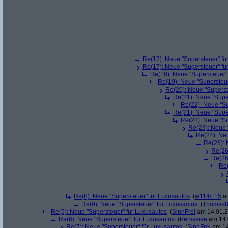
Re(17): Neue "Supersteuer" fü
Re(17): Neue "Supersteuer" fü
Re(18): Neue "Supersteuer"
Re(19): Neue "Supersteue
Re(20): Neue "Superst
Re(21): Neue "Supe
Re(22): Neue "Su
Re(21): Neue "Supe
Re(22): Neue "Su
Re(23): Neue 
Re(24): Ne
Re(25): 
Re(26
Re(26
Re(
Re(8): Neue "Supersteuer" für Luxusautos
(
w114/115
am
Re(9): Neue "Supersteuer" für Luxusautos
(
Thomas
Re(5): Neue "Supersteuer" für Luxusautos
(
SinnFrei
am 14.01.2
Re(6): Neue "Supersteuer" für Luxusautos
(
Pervasive
am 14.
Re(7): Neue "Supersteuer" für Luxusautos
(
SinnFrei
am 14