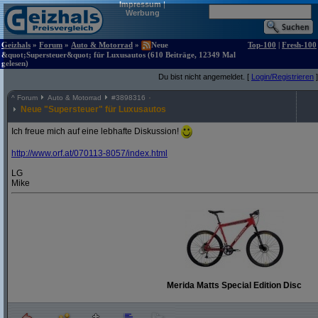
Impressum
|
Werbung
Geizhals
»
Forum
»
Auto & Motorrad
»
Neue
Top-100
|
Fresh-100
&quot;Supersteuer&quot; für Luxusautos (610 Beiträge, 12349 Mal
gelesen)
Du bist nicht angemeldet. [
Login/Registrieren
]
^
Forum
Auto & Motorrad
#
3898316
Neue "Supersteuer" für Luxusautos
Ich freue mich auf eine lebhafte Diskussion!
http:/
/
www.orf.at/
070113-8057/
index.html
LG
Mike
Merida Matts Special Edition Disc