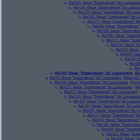
Re(13): Neue "Supersteuer" für Luxusaut
Re(14): Neue "Supersteuer" für Luxusa
Re(15): Neue "Supersteuer" für Lux
Re(16): Neue "Supersteuer" für 
Re(17): Neue "Supersteuer" fü
Re(18): Neue "Supersteuer"
Re(19): Neue "Supersteue
Re(20): Neue "Superst
Re(21): Neue "Supe
Re(22): Neue "Su
Re(23): Neue 
Re(24): Ne
Re(25): 
Re(26
Re(
Re(10): Neue "Supersteuer" für Luxusautos
(
Su
Re(9): Neue "Supersteuer" für Luxusautos
(
Mike(AU
Re(10): Neue "Supersteuer" für Luxusautos
(
Perv
Re(11): Neue "Supersteuer" für Luxusautos
(
Mi
Re(12): Neue "Supersteuer" für Luxusautos
Re(13): Neue "Supersteuer" für Luxusaut
Re(14): Neue "Supersteuer" für Luxusa
Re(15): Neue "Supersteuer" für Lux
Re(16): Neue "Supersteuer" für 
Re(17): Neue "Supersteuer" fü
Re(18): Neue "Supersteuer"
Re(19): Neue "Supersteue
Re(20): Neue "Superst
Re(21): Neue "Supe
Re(22): Neue "Su