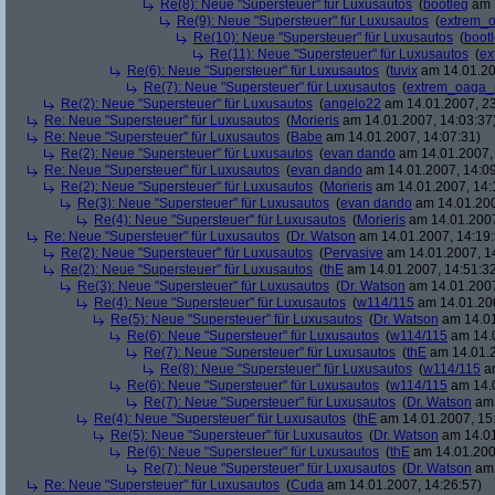
Re(8): Neue "Supersteuer" für Luxusautos
(
bootleg
am 1
Re(9): Neue "Supersteuer" für Luxusautos
(
extrem_
Re(10): Neue "Supersteuer" für Luxusautos
(
boot
Re(11): Neue "Supersteuer" für Luxusautos
(
ex
Re(6): Neue "Supersteuer" für Luxusautos
(
tuvix
am 14.01.20
Re(7): Neue "Supersteuer" für Luxusautos
(
extrem_oaga_
Re(2): Neue "Supersteuer" für Luxusautos
(
angelo22
am 14.01.2007, 23
Re: Neue "Supersteuer" für Luxusautos
(
Morieris
am 14.01.2007, 14:03:37
Re: Neue "Supersteuer" für Luxusautos
(
Babe
am 14.01.2007, 14:07:31)
Re(2): Neue "Supersteuer" für Luxusautos
(
evan dando
am 14.01.2007, 
Re: Neue "Supersteuer" für Luxusautos
(
evan dando
am 14.01.2007, 14:09
Re(2): Neue "Supersteuer" für Luxusautos
(
Morieris
am 14.01.2007, 14:
Re(3): Neue "Supersteuer" für Luxusautos
(
evan dando
am 14.01.200
Re(4): Neue "Supersteuer" für Luxusautos
(
Morieris
am 14.01.2007
Re: Neue "Supersteuer" für Luxusautos
(
Dr. Watson
am 14.01.2007, 14:19:
Re(2): Neue "Supersteuer" für Luxusautos
(
Pervasive
am 14.01.2007, 1
Re(2): Neue "Supersteuer" für Luxusautos
(
thE
am 14.01.2007, 14:51:3
Re(3): Neue "Supersteuer" für Luxusautos
(
Dr. Watson
am 14.01.2007
Re(4): Neue "Supersteuer" für Luxusautos
(
w114/115
am 14.01.200
Re(5): Neue "Supersteuer" für Luxusautos
(
Dr. Watson
am 14.01
Re(6): Neue "Supersteuer" für Luxusautos
(
w114/115
am 14.0
Re(7): Neue "Supersteuer" für Luxusautos
(
thE
am 14.01.2
Re(8): Neue "Supersteuer" für Luxusautos
(
w114/115
am
Re(6): Neue "Supersteuer" für Luxusautos
(
w114/115
am 14.0
Re(7): Neue "Supersteuer" für Luxusautos
(
Dr. Watson
am 
Re(4): Neue "Supersteuer" für Luxusautos
(
thE
am 14.01.2007, 15
Re(5): Neue "Supersteuer" für Luxusautos
(
Dr. Watson
am 14.01
Re(6): Neue "Supersteuer" für Luxusautos
(
thE
am 14.01.200
Re(7): Neue "Supersteuer" für Luxusautos
(
Dr. Watson
am 
Re: Neue "Supersteuer" für Luxusautos
(
Cuda
am 14.01.2007, 14:26:57)