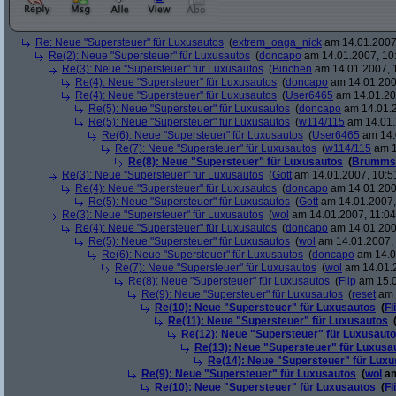
Re: Neue "Supersteuer" für Luxusautos
(
extrem_oaga_nick
am 14.01.2007,
Re(2): Neue "Supersteuer" für Luxusautos
(
doncapo
am 14.01.2007, 10
Re(3): Neue "Supersteuer" für Luxusautos
(
Binchen
am 14.01.2007, 
Re(4): Neue "Supersteuer" für Luxusautos
(
doncapo
am 14.01.200
Re(4): Neue "Supersteuer" für Luxusautos
(
User6465
am 14.01.20
Re(5): Neue "Supersteuer" für Luxusautos
(
doncapo
am 14.01.2
Re(5): Neue "Supersteuer" für Luxusautos
(
w114/115
am 14.01.
Re(6): Neue "Supersteuer" für Luxusautos
(
User6465
am 14.
Re(7): Neue "Supersteuer" für Luxusautos
(
w114/115
am 1
Re(8): Neue "Supersteuer" für Luxusautos
(
Brumms
Re(3): Neue "Supersteuer" für Luxusautos
(
Gott
am 14.01.2007, 10:5
Re(4): Neue "Supersteuer" für Luxusautos
(
doncapo
am 14.01.200
Re(5): Neue "Supersteuer" für Luxusautos
(
Gott
am 14.01.2007,
Re(3): Neue "Supersteuer" für Luxusautos
(
wol
am 14.01.2007, 11:04
Re(4): Neue "Supersteuer" für Luxusautos
(
doncapo
am 14.01.2007
Re(5): Neue "Supersteuer" für Luxusautos
(
wol
am 14.01.2007, 
Re(6): Neue "Supersteuer" für Luxusautos
(
doncapo
am 14.0
Re(7): Neue "Supersteuer" für Luxusautos
(
wol
am 14.01.2
Re(8): Neue "Supersteuer" für Luxusautos
(
Flip
am 15.0
Re(9): Neue "Supersteuer" für Luxusautos
(
reset
am 
Re(10): Neue "Supersteuer" für Luxusautos
(
Fl
Re(11): Neue "Supersteuer" für Luxusautos
Re(12): Neue "Supersteuer" für Luxusaut
Re(13): Neue "Supersteuer" für Luxusa
Re(14): Neue "Supersteuer" für Lux
Re(9): Neue "Supersteuer" für Luxusautos
(
wol
am
Re(10): Neue "Supersteuer" für Luxusautos
(
Fl