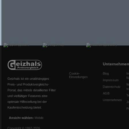
Unternehme
Cookie-
Blog
I
Einstellungen
f
Geizhals ist ein unabhängiges
Impressum
Preis- und Produktvergleichs-
W
Datenschutz
s
Portal, das mittels detaillierter Filter
AGB
T
und vielfältiger Features eine
Unternehmen
optimale Hilfestellung bei der
J
Kaufentscheidung bietet.
P
Ansicht wählen:
Mobile
Copyright © 1997-2026