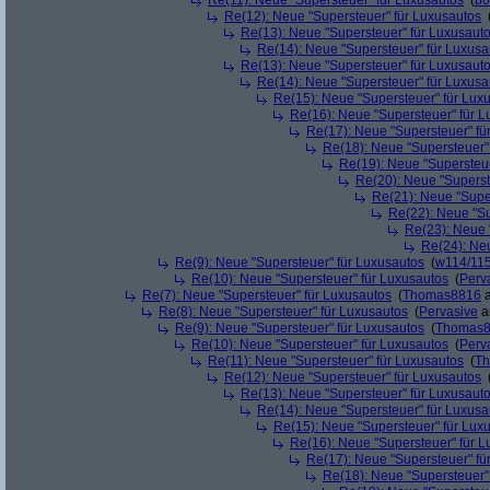
Re(11): Neue "Supersteuer" für Luxusautos
(
bo
Re(12): Neue "Supersteuer" für Luxusautos
Re(13): Neue "Supersteuer" für Luxusaut
Re(14): Neue "Supersteuer" für Luxusa
Re(13): Neue "Supersteuer" für Luxusaut
Re(14): Neue "Supersteuer" für Luxusa
Re(15): Neue "Supersteuer" für Lux
Re(16): Neue "Supersteuer" für 
Re(17): Neue "Supersteuer" fü
Re(18): Neue "Supersteuer"
Re(19): Neue "Supersteue
Re(20): Neue "Superst
Re(21): Neue "Supe
Re(22): Neue "Su
Re(23): Neue 
Re(24): Ne
Re(9): Neue "Supersteuer" für Luxusautos
(
w114/11
Re(10): Neue "Supersteuer" für Luxusautos
(
Perv
Re(7): Neue "Supersteuer" für Luxusautos
(
Thomas8816
a
Re(8): Neue "Supersteuer" für Luxusautos
(
Pervasive
a
Re(9): Neue "Supersteuer" für Luxusautos
(
Thomas
Re(10): Neue "Supersteuer" für Luxusautos
(
Perv
Re(11): Neue "Supersteuer" für Luxusautos
(
T
Re(12): Neue "Supersteuer" für Luxusautos
Re(13): Neue "Supersteuer" für Luxusaut
Re(14): Neue "Supersteuer" für Luxusa
Re(15): Neue "Supersteuer" für Lux
Re(16): Neue "Supersteuer" für 
Re(17): Neue "Supersteuer" fü
Re(18): Neue "Supersteuer"