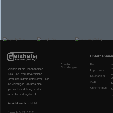
Unternehme
Cookie-
Blog
I
Einstellungen
f
Geizhals ist ein unabhängiges
Impressum
Preis- und Produktvergleichs-
W
Datenschutz
s
Portal, das mittels detaillierter Filter
AGB
T
und vielfältiger Features eine
Unternehmen
optimale Hilfestellung bei der
J
Kaufentscheidung bietet.
P
Ansicht wählen:
Mobile
Copyright © 1997-2026