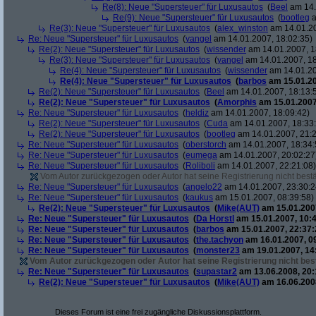
Re(8): Neue "Supersteuer" für Luxusautos
(
Beel
am 14.
Re(9): Neue "Supersteuer" für Luxusautos
(
bootleg
a
Re(3): Neue "Supersteuer" für Luxusautos
(
alex_winston
am 14.01.20
Re: Neue "Supersteuer" für Luxusautos
(
yangel
am 14.01.2007, 18:02:35)
Re(2): Neue "Supersteuer" für Luxusautos
(
wissender
am 14.01.2007, 1
Re(3): Neue "Supersteuer" für Luxusautos
(
yangel
am 14.01.2007, 18
Re(4): Neue "Supersteuer" für Luxusautos
(
wissender
am 14.01.20
Re(4): Neue "Supersteuer" für Luxusautos
(
barbos
am 15.01.20
Re(2): Neue "Supersteuer" für Luxusautos
(
Beel
am 14.01.2007, 18:13:
Re(2): Neue "Supersteuer" für Luxusautos
(
Amorphis
am 15.01.2007
Re: Neue "Supersteuer" für Luxusautos
(
heldiz
am 14.01.2007, 18:09:42)
Re(2): Neue "Supersteuer" für Luxusautos
(
Cuda
am 14.01.2007, 18:33
Re(2): Neue "Supersteuer" für Luxusautos
(
bootleg
am 14.01.2007, 21:2
Re: Neue "Supersteuer" für Luxusautos
(
oberstorch
am 14.01.2007, 18:34:
Re: Neue "Supersteuer" für Luxusautos
(
eumega
am 14.01.2007, 20:02:27
Re: Neue "Supersteuer" für Luxusautos
(
Roliboli
am 14.01.2007, 22:21:08)
Vom Autor zurückgezogen oder Autor hat seine Registrierung nicht bestä
Re: Neue "Supersteuer" für Luxusautos
(
angelo22
am 14.01.2007, 23:30:2
Re: Neue "Supersteuer" für Luxusautos
(
kaukus
am 15.01.2007, 08:39:58)
Re(2): Neue "Supersteuer" für Luxusautos
(
Mike(AUT)
am 15.01.2007
Re: Neue "Supersteuer" für Luxusautos
(
Da Horstl
am 15.01.2007, 10:4
Re: Neue "Supersteuer" für Luxusautos
(
barbos
am 15.01.2007, 22:37:
Re: Neue "Supersteuer" für Luxusautos
(
the.tachyon
am 16.01.2007, 0
Re: Neue "Supersteuer" für Luxusautos
(
monster23
am 19.01.2007, 14
Vom Autor zurückgezogen oder Autor hat seine Registrierung nicht best
Re: Neue "Supersteuer" für Luxusautos
(
supastar2
am 13.06.2008, 20:
Re(2): Neue "Supersteuer" für Luxusautos
(
Mike(AUT)
am 16.06.2008
Dieses Forum ist eine frei zugängliche Diskussionsplattform.