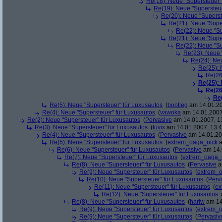
Re(18): Neue "Supersteuer"
Re(19): Neue "Supersteue
Re(20): Neue "Superst
Re(21): Neue "Supe
Re(22): Neue "Su
Re(21): Neue "Supe
Re(22): Neue "Su
Re(23): Neue 
Re(24): Ne
Re(25): 
Re(26
Re(25):
Re(26
Re
Re(5): Neue "Supersteuer" für Luxusautos
(
bootleg
am 14.01.20
Re(4): Neue "Supersteuer" für Luxusautos
(
vawoka
am 14.01.2007
Re(2): Neue "Supersteuer" für Luxusautos
(
Pervasive
am 14.01.2007, 1
Re(3): Neue "Supersteuer" für Luxusautos
(
tuvix
am 14.01.2007, 13:4
Re(4): Neue "Supersteuer" für Luxusautos
(
Pervasive
am 14.01.20
Re(5): Neue "Supersteuer" für Luxusautos
(
extrem_oaga_nick
a
Re(6): Neue "Supersteuer" für Luxusautos
(
Pervasive
am 14.
Re(7): Neue "Supersteuer" für Luxusautos
(
extrem_oaga_
Re(8): Neue "Supersteuer" für Luxusautos
(
Pervasive
a
Re(9): Neue "Supersteuer" für Luxusautos
(
extrem_
Re(10): Neue "Supersteuer" für Luxusautos
(
Perv
Re(11): Neue "Supersteuer" für Luxusautos
(
ex
Re(12): Neue "Supersteuer" für Luxusautos
Re(8): Neue "Supersteuer" für Luxusautos
(
hariw
am 14
Re(9): Neue "Supersteuer" für Luxusautos
(
extrem_
Re(9): Neue "Supersteuer" für Luxusautos
(
Pervasiv