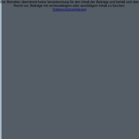
Der Betreiber übernimmt keine Verantwortung für den Inhalt der Beiträge und behält sich das
Recht vor, Beiträge mit rechtswidrigem oder anstößigem Inhalt zu löschen.
Datenschutzerklärung