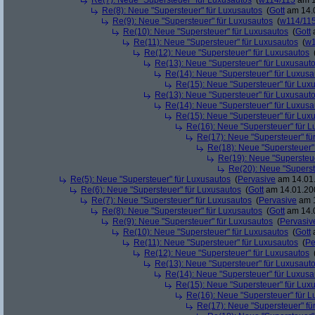
Re(7): Neue "Supersteuer" für Luxusautos
(
w114/115
am 1
Re(8): Neue "Supersteuer" für Luxusautos
(
Gott
am 14.0
Re(9): Neue "Supersteuer" für Luxusautos
(
w114/11
Re(10): Neue "Supersteuer" für Luxusautos
(
Gott
a
Re(11): Neue "Supersteuer" für Luxusautos
(
w1
Re(12): Neue "Supersteuer" für Luxusautos
Re(13): Neue "Supersteuer" für Luxusaut
Re(14): Neue "Supersteuer" für Luxusa
Re(15): Neue "Supersteuer" für Lux
Re(13): Neue "Supersteuer" für Luxusaut
Re(14): Neue "Supersteuer" für Luxusa
Re(15): Neue "Supersteuer" für Lux
Re(16): Neue "Supersteuer" für 
Re(17): Neue "Supersteuer" fü
Re(18): Neue "Supersteuer"
Re(19): Neue "Supersteue
Re(20): Neue "Superst
Re(5): Neue "Supersteuer" für Luxusautos
(
Pervasive
am 14.01.
Re(6): Neue "Supersteuer" für Luxusautos
(
Gott
am 14.01.200
Re(7): Neue "Supersteuer" für Luxusautos
(
Pervasive
am 1
Re(8): Neue "Supersteuer" für Luxusautos
(
Gott
am 14.0
Re(9): Neue "Supersteuer" für Luxusautos
(
Pervasiv
Re(10): Neue "Supersteuer" für Luxusautos
(
Gott
a
Re(11): Neue "Supersteuer" für Luxusautos
(
Pe
Re(12): Neue "Supersteuer" für Luxusautos
Re(13): Neue "Supersteuer" für Luxusaut
Re(14): Neue "Supersteuer" für Luxusa
Re(15): Neue "Supersteuer" für Lux
Re(16): Neue "Supersteuer" für 
Re(17): Neue "Supersteuer" fü