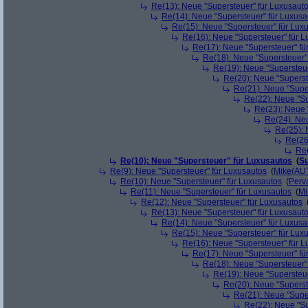
Re(13): Neue "Supersteuer" für Luxusaut
Re(14): Neue "Supersteuer" für Luxusa
Re(15): Neue "Supersteuer" für Lux
Re(16): Neue "Supersteuer" für 
Re(17): Neue "Supersteuer" fü
Re(18): Neue "Supersteuer"
Re(19): Neue "Supersteue
Re(20): Neue "Superst
Re(21): Neue "Supe
Re(22): Neue "Su
Re(23): Neue 
Re(24): Ne
Re(25): 
Re(26
Re(
Re(10): Neue "Supersteuer" für Luxusautos
(
Su
Re(9): Neue "Supersteuer" für Luxusautos
(
Mike(AU
Re(10): Neue "Supersteuer" für Luxusautos
(
Perv
Re(11): Neue "Supersteuer" für Luxusautos
(
Mi
Re(12): Neue "Supersteuer" für Luxusautos
Re(13): Neue "Supersteuer" für Luxusaut
Re(14): Neue "Supersteuer" für Luxusa
Re(15): Neue "Supersteuer" für Lux
Re(16): Neue "Supersteuer" für 
Re(17): Neue "Supersteuer" fü
Re(18): Neue "Supersteuer"
Re(19): Neue "Supersteue
Re(20): Neue "Superst
Re(21): Neue "Supe
Re(22): Neue "Su