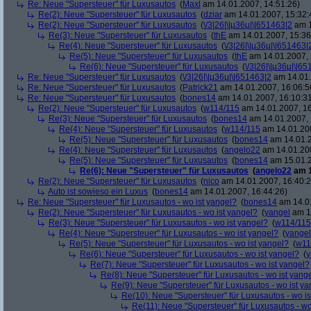
Re: Neue "Supersteuer" für Luxusautos
(
Maxl
am 14.01.2007, 14:51:26)
Re(2): Neue "Supersteuer" für Luxusautos
(
dziar
am 14.01.2007, 15:32:
Re(2): Neue "Supersteuer" für Luxusautos
(
\/3|26|\|µ36µ|\|651463|2
am 1
Re(3): Neue "Supersteuer" für Luxusautos
(
thE
am 14.01.2007, 15:36
Re(4): Neue "Supersteuer" für Luxusautos
(
\/3|26|\|µ36µ|\|651463|
Re(5): Neue "Supersteuer" für Luxusautos
(
thE
am 14.01.2007, 
Re(6): Neue "Supersteuer" für Luxusautos
(
\/3|26|\|µ36µ|\|6
Re: Neue "Supersteuer" für Luxusautos
(
\/3|26|\|µ36µ|\|651463|2
am 14.01.
Re: Neue "Supersteuer" für Luxusautos
(
Patrick21
am 14.01.2007, 16:06:5
Re: Neue "Supersteuer" für Luxusautos
(
bones14
am 14.01.2007, 16:10:3
Re(2): Neue "Supersteuer" für Luxusautos
(
w114/115
am 14.01.2007, 16
Re(3): Neue "Supersteuer" für Luxusautos
(
bones14
am 14.01.2007, 
Re(4): Neue "Supersteuer" für Luxusautos
(
w114/115
am 14.01.200
Re(5): Neue "Supersteuer" für Luxusautos
(
bones14
am 14.01.2
Re(4): Neue "Supersteuer" für Luxusautos
(
angelo22
am 14.01.200
Re(5): Neue "Supersteuer" für Luxusautos
(
bones14
am 15.01.2
Re(6): Neue "Supersteuer" für Luxusautos
(
angelo22
am 1
Re(2): Neue "Supersteuer" für Luxusautos
(
nico
am 14.01.2007, 16:40:2
Auto ist sowieso ein Luxus
(
bones14
am 14.01.2007, 16:44:26)
Re: Neue "Supersteuer" für Luxusautos - wo ist yangel?
(
bones14
am 14.01
Re(2): Neue "Supersteuer" für Luxusautos - wo ist yangel?
(
yangel
am 14
Re(3): Neue "Supersteuer" für Luxusautos - wo ist yangel?
(
w114/115
Re(4): Neue "Supersteuer" für Luxusautos - wo ist yangel?
(
yangel
Re(5): Neue "Supersteuer" für Luxusautos - wo ist yangel?
(
w11
Re(6): Neue "Supersteuer" für Luxusautos - wo ist yangel?
(
y
Re(7): Neue "Supersteuer" für Luxusautos - wo ist yangel?
Re(8): Neue "Supersteuer" für Luxusautos - wo ist yang
Re(9): Neue "Supersteuer" für Luxusautos - wo ist y
Re(10): Neue "Supersteuer" für Luxusautos - wo is
Re(11): Neue "Supersteuer" für Luxusautos - wo