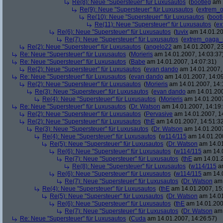
Re(8): Neue "Supersteuer" für Luxusautos
(
bootleg
am 1
Re(9): Neue "Supersteuer" für Luxusautos
(
extrem_
Re(10): Neue "Supersteuer" für Luxusautos
(
boot
Re(11): Neue "Supersteuer" für Luxusautos
(
ex
Re(6): Neue "Supersteuer" für Luxusautos
(
tuvix
am 14.01.20
Re(7): Neue "Supersteuer" für Luxusautos
(
extrem_oaga_
Re(2): Neue "Supersteuer" für Luxusautos
(
angelo22
am 14.01.2007, 23
Re: Neue "Supersteuer" für Luxusautos
(
Morieris
am 14.01.2007, 14:03:37
Re: Neue "Supersteuer" für Luxusautos
(
Babe
am 14.01.2007, 14:07:31)
Re(2): Neue "Supersteuer" für Luxusautos
(
evan dando
am 14.01.2007, 
Re: Neue "Supersteuer" für Luxusautos
(
evan dando
am 14.01.2007, 14:09
Re(2): Neue "Supersteuer" für Luxusautos
(
Morieris
am 14.01.2007, 14:
Re(3): Neue "Supersteuer" für Luxusautos
(
evan dando
am 14.01.200
Re(4): Neue "Supersteuer" für Luxusautos
(
Morieris
am 14.01.2007
Re: Neue "Supersteuer" für Luxusautos
(
Dr. Watson
am 14.01.2007, 14:19:
Re(2): Neue "Supersteuer" für Luxusautos
(
Pervasive
am 14.01.2007, 1
Re(2): Neue "Supersteuer" für Luxusautos
(
thE
am 14.01.2007, 14:51:3
Re(3): Neue "Supersteuer" für Luxusautos
(
Dr. Watson
am 14.01.2007
Re(4): Neue "Supersteuer" für Luxusautos
(
w114/115
am 14.01.200
Re(5): Neue "Supersteuer" für Luxusautos
(
Dr. Watson
am 14.01
Re(6): Neue "Supersteuer" für Luxusautos
(
w114/115
am 14.0
Re(7): Neue "Supersteuer" für Luxusautos
(
thE
am 14.01.2
Re(8): Neue "Supersteuer" für Luxusautos
(
w114/115
am
Re(6): Neue "Supersteuer" für Luxusautos
(
w114/115
am 14.0
Re(7): Neue "Supersteuer" für Luxusautos
(
Dr. Watson
am 
Re(4): Neue "Supersteuer" für Luxusautos
(
thE
am 14.01.2007, 15
Re(5): Neue "Supersteuer" für Luxusautos
(
Dr. Watson
am 14.01
Re(6): Neue "Supersteuer" für Luxusautos
(
thE
am 14.01.200
Re(7): Neue "Supersteuer" für Luxusautos
(
Dr. Watson
am 
Re: Neue "Supersteuer" für Luxusautos
(
Cuda
am 14.01.2007, 14:26:57)