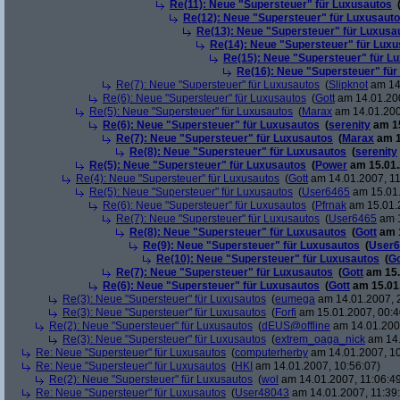
Re(11): Neue "Supersteuer" für Luxusautos
Re(12): Neue "Supersteuer" für Luxusaut
Re(13): Neue "Supersteuer" für Luxusa
Re(14): Neue "Supersteuer" für Lux
Re(15): Neue "Supersteuer" für L
Re(16): Neue "Supersteuer" für
Re(7): Neue "Supersteuer" für Luxusautos
(
Slipknot
am 14.
Re(6): Neue "Supersteuer" für Luxusautos
(
Gott
am 14.01.200
Re(5): Neue "Supersteuer" für Luxusautos
(
Marax
am 14.01.200
Re(6): Neue "Supersteuer" für Luxusautos
(
serenity
am 15
Re(7): Neue "Supersteuer" für Luxusautos
(
Marax
am 1
Re(8): Neue "Supersteuer" für Luxusautos
(
serenity
Re(5): Neue "Supersteuer" für Luxusautos
(
Power
am 15.01.
Re(4): Neue "Supersteuer" für Luxusautos
(
Gott
am 14.01.2007, 11
Re(5): Neue "Supersteuer" für Luxusautos
(
User6465
am 15.01.
Re(6): Neue "Supersteuer" für Luxusautos
(
Pfrnak
am 15.01.2
Re(7): Neue "Supersteuer" für Luxusautos
(
User6465
am 1
Re(8): Neue "Supersteuer" für Luxusautos
(
Gott
am 1
Re(9): Neue "Supersteuer" für Luxusautos
(
User6
Re(10): Neue "Supersteuer" für Luxusautos
(
Go
Re(7): Neue "Supersteuer" für Luxusautos
(
Gott
am 15.
Re(6): Neue "Supersteuer" für Luxusautos
(
Gott
am 15.01.
Re(3): Neue "Supersteuer" für Luxusautos
(
eumega
am 14.01.2007, 
Re(3): Neue "Supersteuer" für Luxusautos
(
Forfi
am 15.01.2007, 00:4
Re(2): Neue "Supersteuer" für Luxusautos
(
dEUS@offline
am 14.01.2007
Re(3): Neue "Supersteuer" für Luxusautos
(
extrem_oaga_nick
am 14.
Re: Neue "Supersteuer" für Luxusautos
(
computerherby
am 14.01.2007, 10
Re: Neue "Supersteuer" für Luxusautos
(
HKI
am 14.01.2007, 10:56:07)
Re(2): Neue "Supersteuer" für Luxusautos
(
wol
am 14.01.2007, 11:06:4
Re: Neue "Supersteuer" für Luxusautos
(
User48043
am 14.01.2007, 11:39