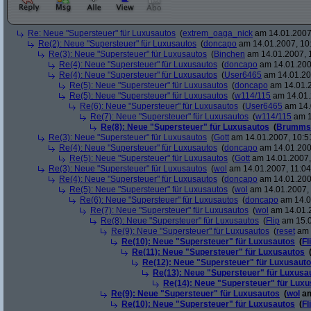
Re: Neue "Supersteuer" für Luxusautos
(
extrem_oaga_nick
am 14.01.2007,
Re(2): Neue "Supersteuer" für Luxusautos
(
doncapo
am 14.01.2007, 10
Re(3): Neue "Supersteuer" für Luxusautos
(
Binchen
am 14.01.2007, 
Re(4): Neue "Supersteuer" für Luxusautos
(
doncapo
am 14.01.200
Re(4): Neue "Supersteuer" für Luxusautos
(
User6465
am 14.01.20
Re(5): Neue "Supersteuer" für Luxusautos
(
doncapo
am 14.01.2
Re(5): Neue "Supersteuer" für Luxusautos
(
w114/115
am 14.01.
Re(6): Neue "Supersteuer" für Luxusautos
(
User6465
am 14.
Re(7): Neue "Supersteuer" für Luxusautos
(
w114/115
am 1
Re(8): Neue "Supersteuer" für Luxusautos
(
Brumms
Re(3): Neue "Supersteuer" für Luxusautos
(
Gott
am 14.01.2007, 10:5
Re(4): Neue "Supersteuer" für Luxusautos
(
doncapo
am 14.01.200
Re(5): Neue "Supersteuer" für Luxusautos
(
Gott
am 14.01.2007,
Re(3): Neue "Supersteuer" für Luxusautos
(
wol
am 14.01.2007, 11:04
Re(4): Neue "Supersteuer" für Luxusautos
(
doncapo
am 14.01.2007
Re(5): Neue "Supersteuer" für Luxusautos
(
wol
am 14.01.2007, 
Re(6): Neue "Supersteuer" für Luxusautos
(
doncapo
am 14.0
Re(7): Neue "Supersteuer" für Luxusautos
(
wol
am 14.01.2
Re(8): Neue "Supersteuer" für Luxusautos
(
Flip
am 15.0
Re(9): Neue "Supersteuer" für Luxusautos
(
reset
am 
Re(10): Neue "Supersteuer" für Luxusautos
(
Fl
Re(11): Neue "Supersteuer" für Luxusautos
Re(12): Neue "Supersteuer" für Luxusaut
Re(13): Neue "Supersteuer" für Luxusa
Re(14): Neue "Supersteuer" für Lux
Re(9): Neue "Supersteuer" für Luxusautos
(
wol
am
Re(10): Neue "Supersteuer" für Luxusautos
(
Fl