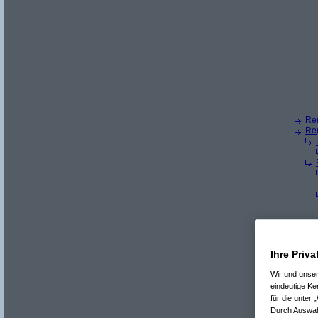
Re(
Re(
Ihre Priva
Wir und unse
eindeutige Ke
für die unter
Durch Auswahl