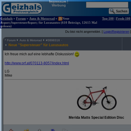
Impressum
|
Werbung
Geizhals
»
Forum
»
Auto & Motorrad
»
Neue
Top-100
|
Fresh-100
&quot;Supersteuer&quot; für Luxusautos (610 Beiträge, 12615 Mal
gelesen)
Du bist nicht angemeldet. [
Login/Registrieren
]
^
Forum
Auto & Motorrad
#
3898316
Neue "Supersteuer" für Luxusautos
Ich freue mich auf eine lebhafte Diskussion!
http:/
/
www.orf.at/
070113-8057/
index.html
LG
Mike
Merida Matts Special Edition Disc