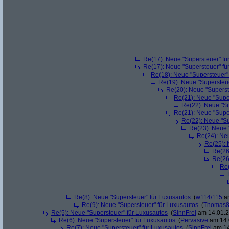
Re(17): Neue "Supersteuer" fü
Re(17): Neue "Supersteuer" fü
Re(18): Neue "Supersteuer"
Re(19): Neue "Supersteue
Re(20): Neue "Superst
Re(21): Neue "Supe
Re(22): Neue "Su
Re(21): Neue "Supe
Re(22): Neue "Su
Re(23): Neue 
Re(24): Ne
Re(25): 
Re(26
Re(26
Re(
Re(8): Neue "Supersteuer" für Luxusautos
(
w114/115
am
Re(9): Neue "Supersteuer" für Luxusautos
(
Thomas
Re(5): Neue "Supersteuer" für Luxusautos
(
SinnFrei
am 14.01.2
Re(6): Neue "Supersteuer" für Luxusautos
(
Pervasive
am 14.
Re(7): Neue "Supersteuer" für Luxusautos
(
SinnFrei
am 14