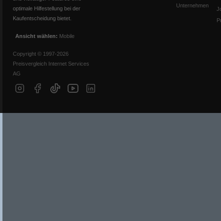
Unternehmen
optimale Hilfestellung bei der
J
Kaufentscheidung bietet.
P
Ansicht wählen:
Mobile
Copyright © 1997-2026
Preisvergleich Internet Services
AG