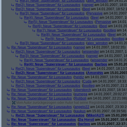
Re(3): Neue "Supersteuer" für Luxusautos
(
alex_winston
am 14.01.20
Re(2): Neue "Supersteuer" für Luxusautos
(
yangel
am 14.01.2007, 18:0
Re(2): Neue "Supersteuer" für Luxusautos
(
Beel
am 14.01.2007, 18:52:
Re(3): Neue "Supersteuer" für Luxusautos
(
Pervasive
am 14.01.2007,
Re(4): Neue "Supersteuer" für Luxusautos
(
Beel
am 14.01.2007, 1
Re(5): Neue "Supersteuer" für Luxusautos
(
Pervasive
am 14.01.
Re(6): Neue "Supersteuer" für Luxusautos
(
Beel
am 14.01.20
Re(7): Neue "Supersteuer" für Luxusautos
(
bootleg
am 14.
Re(8): Neue "Supersteuer" für Luxusautos
(
Beel
am 14.
Re(9): Neue "Supersteuer" für Luxusautos
(
bootleg
a
Re(3): Neue "Supersteuer" für Luxusautos
(
alex_winston
am 14.01.20
Re: Neue "Supersteuer" für Luxusautos
(
yangel
am 14.01.2007, 18:02:35)
Re(2): Neue "Supersteuer" für Luxusautos
(
wissender
am 14.01.2007, 1
Re(3): Neue "Supersteuer" für Luxusautos
(
yangel
am 14.01.2007, 18
Re(4): Neue "Supersteuer" für Luxusautos
(
wissender
am 14.01.20
Re(4): Neue "Supersteuer" für Luxusautos
(
barbos
am 15.01.20
Re(2): Neue "Supersteuer" für Luxusautos
(
Beel
am 14.01.2007, 18:13:
Re(2): Neue "Supersteuer" für Luxusautos
(
Amorphis
am 15.01.2007
Re: Neue "Supersteuer" für Luxusautos
(
heldiz
am 14.01.2007, 18:09:42)
Re(2): Neue "Supersteuer" für Luxusautos
(
Cuda
am 14.01.2007, 18:33
Re(2): Neue "Supersteuer" für Luxusautos
(
bootleg
am 14.01.2007, 21:2
Re: Neue "Supersteuer" für Luxusautos
(
oberstorch
am 14.01.2007, 18:34:
Re: Neue "Supersteuer" für Luxusautos
(
eumega
am 14.01.2007, 20:02:27
Re: Neue "Supersteuer" für Luxusautos
(
Roliboli
am 14.01.2007, 22:21:08)
Vom Autor zurückgezogen oder Autor hat seine Registrierung nicht bestä
Re: Neue "Supersteuer" für Luxusautos
(
angelo22
am 14.01.2007, 23:30:2
Re: Neue "Supersteuer" für Luxusautos
(
kaukus
am 15.01.2007, 08:39:58)
Re(2): Neue "Supersteuer" für Luxusautos
(
Mike(AUT)
am 15.01.2007
Re: Neue "Supersteuer" für Luxusautos
(
Da Horstl
am 15.01.2007, 10:4
Re: Neue "Supersteuer" für Luxusautos
(
barbos
am 15.01.2007, 22:37: