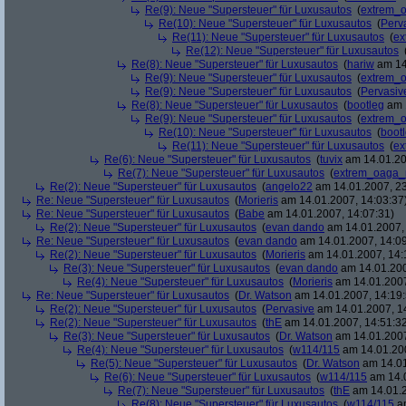
Re(9): Neue "Supersteuer" für Luxusautos
(
extrem_
Re(10): Neue "Supersteuer" für Luxusautos
(
Perv
Re(11): Neue "Supersteuer" für Luxusautos
(
ex
Re(12): Neue "Supersteuer" für Luxusautos
Re(8): Neue "Supersteuer" für Luxusautos
(
hariw
am 14
Re(9): Neue "Supersteuer" für Luxusautos
(
extrem_
Re(9): Neue "Supersteuer" für Luxusautos
(
Pervasiv
Re(8): Neue "Supersteuer" für Luxusautos
(
bootleg
am 1
Re(9): Neue "Supersteuer" für Luxusautos
(
extrem_
Re(10): Neue "Supersteuer" für Luxusautos
(
boot
Re(11): Neue "Supersteuer" für Luxusautos
(
ex
Re(6): Neue "Supersteuer" für Luxusautos
(
tuvix
am 14.01.20
Re(7): Neue "Supersteuer" für Luxusautos
(
extrem_oaga_
Re(2): Neue "Supersteuer" für Luxusautos
(
angelo22
am 14.01.2007, 23
Re: Neue "Supersteuer" für Luxusautos
(
Morieris
am 14.01.2007, 14:03:37
Re: Neue "Supersteuer" für Luxusautos
(
Babe
am 14.01.2007, 14:07:31)
Re(2): Neue "Supersteuer" für Luxusautos
(
evan dando
am 14.01.2007, 
Re: Neue "Supersteuer" für Luxusautos
(
evan dando
am 14.01.2007, 14:09
Re(2): Neue "Supersteuer" für Luxusautos
(
Morieris
am 14.01.2007, 14:
Re(3): Neue "Supersteuer" für Luxusautos
(
evan dando
am 14.01.200
Re(4): Neue "Supersteuer" für Luxusautos
(
Morieris
am 14.01.2007
Re: Neue "Supersteuer" für Luxusautos
(
Dr. Watson
am 14.01.2007, 14:19:
Re(2): Neue "Supersteuer" für Luxusautos
(
Pervasive
am 14.01.2007, 1
Re(2): Neue "Supersteuer" für Luxusautos
(
thE
am 14.01.2007, 14:51:3
Re(3): Neue "Supersteuer" für Luxusautos
(
Dr. Watson
am 14.01.2007
Re(4): Neue "Supersteuer" für Luxusautos
(
w114/115
am 14.01.200
Re(5): Neue "Supersteuer" für Luxusautos
(
Dr. Watson
am 14.01
Re(6): Neue "Supersteuer" für Luxusautos
(
w114/115
am 14.0
Re(7): Neue "Supersteuer" für Luxusautos
(
thE
am 14.01.2
Re(8): Neue "Supersteuer" für Luxusautos
(
w114/115
am