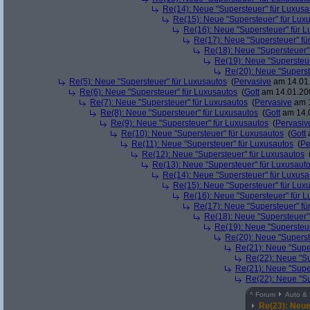
Re(14): Neue "Supersteuer" für Luxusa
Re(15): Neue "Supersteuer" für Lux
Re(16): Neue "Supersteuer" für 
Re(17): Neue "Supersteuer" fü
Re(18): Neue "Supersteuer"
Re(19): Neue "Supersteue
Re(20): Neue "Superst
Re(5): Neue "Supersteuer" für Luxusautos
(
Pervasive
am 14.01.
Re(6): Neue "Supersteuer" für Luxusautos
(
Gott
am 14.01.200
Re(7): Neue "Supersteuer" für Luxusautos
(
Pervasive
am 1
Re(8): Neue "Supersteuer" für Luxusautos
(
Gott
am 14.0
Re(9): Neue "Supersteuer" für Luxusautos
(
Pervasiv
Re(10): Neue "Supersteuer" für Luxusautos
(
Gott
a
Re(11): Neue "Supersteuer" für Luxusautos
(
Pe
Re(12): Neue "Supersteuer" für Luxusautos
Re(13): Neue "Supersteuer" für Luxusaut
Re(14): Neue "Supersteuer" für Luxusa
Re(15): Neue "Supersteuer" für Lux
Re(16): Neue "Supersteuer" für 
Re(17): Neue "Supersteuer" fü
Re(18): Neue "Supersteuer"
Re(19): Neue "Supersteue
Re(20): Neue "Superst
Re(21): Neue "Supe
Re(22): Neue "Su
Re(21): Neue "Supe
Re(22): Neue "Su
^
Forum
Auto & 
Re(23): Neue