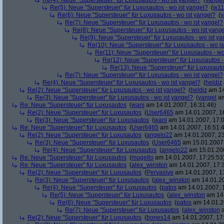
Re(4): Neue "Supersteuer" für Luxusautos - wo ist yangel?
(
yangel
Re(5): Neue "Supersteuer" für Luxusautos - wo ist yangel?
(
w11
Re(6): Neue "Supersteuer" für Luxusautos - wo ist yangel?
(
y
Re(7): Neue "Supersteuer" für Luxusautos - wo ist yangel?
Re(8): Neue "Supersteuer" für Luxusautos - wo ist yang
Re(9): Neue "Supersteuer" für Luxusautos - wo ist y
Re(10): Neue "Supersteuer" für Luxusautos - wo is
Re(11): Neue "Supersteuer" für Luxusautos - wo
Re(12): Neue "Supersteuer" für Luxusautos -
Re(13): Neue "Supersteuer" für Luxusauto
Re(7): Neue "Supersteuer" für Luxusautos - wo ist yangel?
Re(4): Neue "Supersteuer" für Luxusautos - wo ist yangel?
(
heldiz
Re(2): Neue "Supersteuer" für Luxusautos - wo ist yangel?
(
heldiz
am 14
Re(3): Neue "Supersteuer" für Luxusautos - wo ist yangel?
(
yangel
am
Re: Neue "Supersteuer" für Luxusautos
(
wani
am 14.01.2007, 16:31:46)
Re(2): Neue "Supersteuer" für Luxusautos
(
User6465
am 14.01.2007, 1
Re(3): Neue "Supersteuer" für Luxusautos
(
wani
am 14.01.2007, 17:0
Re: Neue "Supersteuer" für Luxusautos
(
User6465
am 14.01.2007, 16:51:
Re(2): Neue "Supersteuer" für Luxusautos
(
angelo22
am 14.01.2007, 23
Re(3): Neue "Supersteuer" für Luxusautos
(
User6465
am 15.01.2007,
Re(4): Neue "Supersteuer" für Luxusautos
(
angelo22
am 15.01.200
Re: Neue "Supersteuer" für Luxusautos
(
mugello
am 14.01.2007, 17:25:53
Re: Neue "Supersteuer" für Luxusautos
(
alex_winston
am 14.01.2007, 17:
Re(2): Neue "Supersteuer" für Luxusautos
(
Pervasive
am 14.01.2007, 1
Re(3): Neue "Supersteuer" für Luxusautos
(
alex_winston
am 14.01.20
Re(4): Neue "Supersteuer" für Luxusautos
(
patos
am 14.01.2007, 
Re(5): Neue "Supersteuer" für Luxusautos
(
alex_winston
am 14.
Re(6): Neue "Supersteuer" für Luxusautos
(
patos
am 14.01.2
Re(7): Neue "Supersteuer" für Luxusautos
(
alex_winston
a
Re(2): Neue "Supersteuer" für Luxusautos
(
bones14
am 14.01.2007, 17