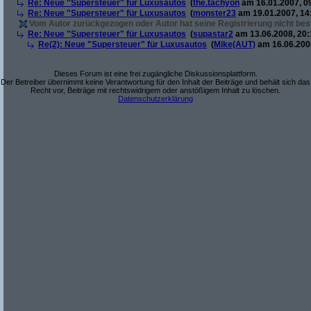
Re: Neue "Supersteuer" für Luxusautos
(
the.tachyon
am 16.01.2007, 0
Re: Neue "Supersteuer" für Luxusautos
(
monster23
am 19.01.2007, 14
Vom Autor zurückgezogen oder Autor hat seine Registrierung nicht best
Re: Neue "Supersteuer" für Luxusautos
(
supastar2
am 13.06.2008, 20:
Re(2): Neue "Supersteuer" für Luxusautos
(
Mike(AUT)
am 16.06.2008
Dieses Forum ist eine frei zugängliche Diskussionsplattform.
Der Betreiber übernimmt keine Verantwortung für den Inhalt der Beiträge und behält sich das
Recht vor, Beiträge mit rechtswidrigem oder anstößigem Inhalt zu löschen.
Datenschutzerklärung