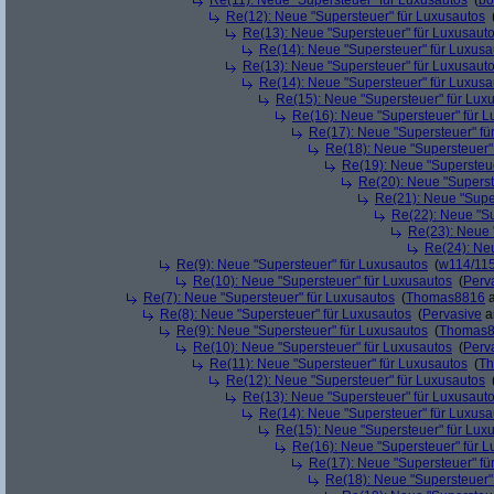
Re(11): Neue "Supersteuer" für Luxusautos
(
bo
Re(12): Neue "Supersteuer" für Luxusautos
Re(13): Neue "Supersteuer" für Luxusaut
Re(14): Neue "Supersteuer" für Luxusa
Re(13): Neue "Supersteuer" für Luxusaut
Re(14): Neue "Supersteuer" für Luxusa
Re(15): Neue "Supersteuer" für Lux
Re(16): Neue "Supersteuer" für 
Re(17): Neue "Supersteuer" fü
Re(18): Neue "Supersteuer"
Re(19): Neue "Supersteue
Re(20): Neue "Superst
Re(21): Neue "Supe
Re(22): Neue "Su
Re(23): Neue 
Re(24): Ne
Re(9): Neue "Supersteuer" für Luxusautos
(
w114/11
Re(10): Neue "Supersteuer" für Luxusautos
(
Perv
Re(7): Neue "Supersteuer" für Luxusautos
(
Thomas8816
a
Re(8): Neue "Supersteuer" für Luxusautos
(
Pervasive
a
Re(9): Neue "Supersteuer" für Luxusautos
(
Thomas
Re(10): Neue "Supersteuer" für Luxusautos
(
Perv
Re(11): Neue "Supersteuer" für Luxusautos
(
T
Re(12): Neue "Supersteuer" für Luxusautos
Re(13): Neue "Supersteuer" für Luxusaut
Re(14): Neue "Supersteuer" für Luxusa
Re(15): Neue "Supersteuer" für Lux
Re(16): Neue "Supersteuer" für 
Re(17): Neue "Supersteuer" fü
Re(18): Neue "Supersteuer"