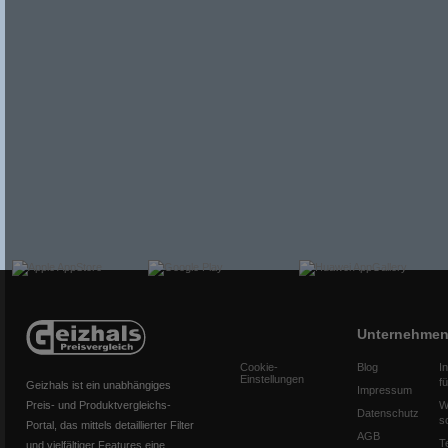
Unternehme
Cookie-
Blog
I
Einstellungen
f
Geizhals ist ein unabhängiges
Impressum
Preis- und Produktvergleichs-
W
Datenschutz
s
Portal, das mittels detaillierter Filter
AGB
T
und vielfältiger Features eine