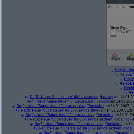
Audi hat das vo
Diese Signatur
hat 200 x 100
Pixel
Re(24): Ne
Re(25): 
Re(26
Re(25):
Re(26
Re
Re(5): Neue "Supersteuer" für Luxusautos
(
bootleg
am 14.01.20
Re(4): Neue "Supersteuer" für Luxusautos
(
vawoka
am 14.01.2007
Re(2): Neue "Supersteuer" für Luxusautos
(
Pervasive
am 14.01.2007, 1
Re(3): Neue "Supersteuer" für Luxusautos
(
tuvix
am 14.01.2007, 13:4
Re(4): Neue "Supersteuer" für Luxusautos
(
Pervasive
am 14.01.20
Re(5): Neue "Supersteuer" für Luxusautos
(
extrem_oaga_nick
a
Re(6): Neue "Supersteuer" für Luxusautos
(
Pervasive
am 14.
Re(7): Neue "Supersteuer" für Luxusautos
(
extrem_oaga_
Re(8): Neue "Supersteuer" für Luxusautos
(
Pervasive
a