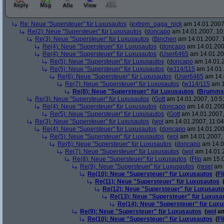
Re: Neue "Supersteuer" für Luxusautos
(
extrem_oaga_nick
am 14.01.2007,
Re(2): Neue "Supersteuer" für Luxusautos
(
doncapo
am 14.01.2007, 10
Re(3): Neue "Supersteuer" für Luxusautos
(
Binchen
am 14.01.2007, 
Re(4): Neue "Supersteuer" für Luxusautos
(
doncapo
am 14.01.200
Re(4): Neue "Supersteuer" für Luxusautos
(
User6465
am 14.01.20
Re(5): Neue "Supersteuer" für Luxusautos
(
doncapo
am 14.01.2
Re(5): Neue "Supersteuer" für Luxusautos
(
w114/115
am 14.01.
Re(6): Neue "Supersteuer" für Luxusautos
(
User6465
am 14.
Re(7): Neue "Supersteuer" für Luxusautos
(
w114/115
am 1
Re(8): Neue "Supersteuer" für Luxusautos
(
Brumms
Re(3): Neue "Supersteuer" für Luxusautos
(
Gott
am 14.01.2007, 10:5
Re(4): Neue "Supersteuer" für Luxusautos
(
doncapo
am 14.01.200
Re(5): Neue "Supersteuer" für Luxusautos
(
Gott
am 14.01.2007,
Re(3): Neue "Supersteuer" für Luxusautos
(
wol
am 14.01.2007, 11:04
Re(4): Neue "Supersteuer" für Luxusautos
(
doncapo
am 14.01.2007
Re(5): Neue "Supersteuer" für Luxusautos
(
wol
am 14.01.2007, 
Re(6): Neue "Supersteuer" für Luxusautos
(
doncapo
am 14.0
Re(7): Neue "Supersteuer" für Luxusautos
(
wol
am 14.01.2
Re(8): Neue "Supersteuer" für Luxusautos
(
Flip
am 15.0
Re(9): Neue "Supersteuer" für Luxusautos
(
reset
am 
Re(10): Neue "Supersteuer" für Luxusautos
(
Fl
Re(11): Neue "Supersteuer" für Luxusautos
Re(12): Neue "Supersteuer" für Luxusaut
Re(13): Neue "Supersteuer" für Luxusa
Re(14): Neue "Supersteuer" für Lux
Re(9): Neue "Supersteuer" für Luxusautos
(
wol
am
Re(10): Neue "Supersteuer" für Luxusautos
(
Fl