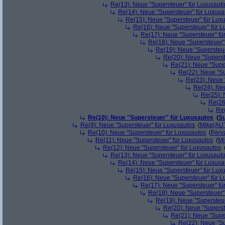
Re(13): Neue "Supersteuer" für Luxusaut
Re(14): Neue "Supersteuer" für Luxusa
Re(15): Neue "Supersteuer" für Lux
Re(16): Neue "Supersteuer" für 
Re(17): Neue "Supersteuer" fü
Re(18): Neue "Supersteuer"
Re(19): Neue "Supersteue
Re(20): Neue "Superst
Re(21): Neue "Supe
Re(22): Neue "Su
Re(23): Neue 
Re(24): Ne
Re(25): 
Re(26
Re(
Re(10): Neue "Supersteuer" für Luxusautos
(
Su
Re(9): Neue "Supersteuer" für Luxusautos
(
Mike(AU
Re(10): Neue "Supersteuer" für Luxusautos
(
Perv
Re(11): Neue "Supersteuer" für Luxusautos
(
Mi
Re(12): Neue "Supersteuer" für Luxusautos
Re(13): Neue "Supersteuer" für Luxusaut
Re(14): Neue "Supersteuer" für Luxusa
Re(15): Neue "Supersteuer" für Lux
Re(16): Neue "Supersteuer" für 
Re(17): Neue "Supersteuer" fü
Re(18): Neue "Supersteuer"
Re(19): Neue "Supersteue
Re(20): Neue "Superst
Re(21): Neue "Supe
Re(22): Neue "Su