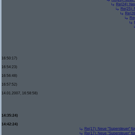
Re(24): Ne
Re(25): 
Re(26
Re(
16:50:17)
16:54:23)
16:56:48)
16:57:52)
14.01.2007, 16:58:58)
14:35:24)
14:42:24)
Re(17): Neue "Supersteuer" fü
Re(17): Neue "Supersteuer" fü