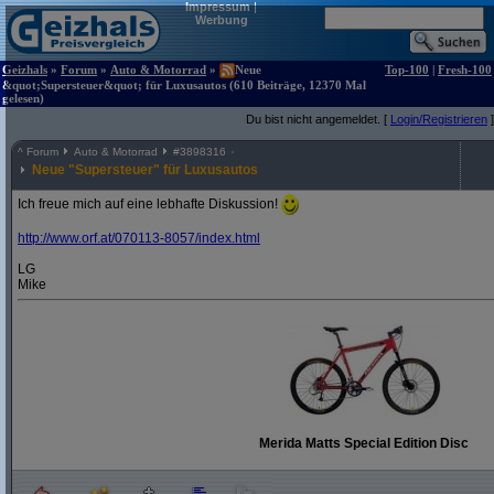
Impressum
|
Werbung
Geizhals
»
Forum
»
Auto & Motorrad
»
Neue
Top-100
|
Fresh-100
&quot;Supersteuer&quot; für Luxusautos (610 Beiträge, 12370 Mal
gelesen)
Du bist nicht angemeldet. [
Login/Registrieren
]
^
Forum
Auto & Motorrad
#
3898316
Neue "Supersteuer" für Luxusautos
Ich freue mich auf eine lebhafte Diskussion!
http:/
/
www.orf.at/
070113-8057/
index.html
LG
Mike
Merida Matts Special Edition Disc