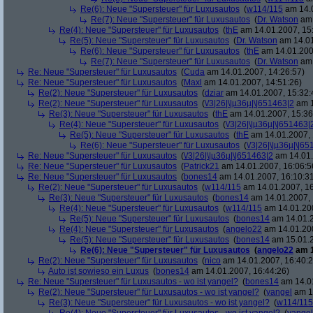
Re(6): Neue "Supersteuer" für Luxusautos
(
w114/115
am 14.0
Re(7): Neue "Supersteuer" für Luxusautos
(
Dr. Watson
am 
Re(4): Neue "Supersteuer" für Luxusautos
(
thE
am 14.01.2007, 15
Re(5): Neue "Supersteuer" für Luxusautos
(
Dr. Watson
am 14.01
Re(6): Neue "Supersteuer" für Luxusautos
(
thE
am 14.01.200
Re(7): Neue "Supersteuer" für Luxusautos
(
Dr. Watson
am 
Re: Neue "Supersteuer" für Luxusautos
(
Cuda
am 14.01.2007, 14:26:57)
Re: Neue "Supersteuer" für Luxusautos
(
Maxl
am 14.01.2007, 14:51:26)
Re(2): Neue "Supersteuer" für Luxusautos
(
dziar
am 14.01.2007, 15:32:
Re(2): Neue "Supersteuer" für Luxusautos
(
\/3|26|\|µ36µ|\|651463|2
am 1
Re(3): Neue "Supersteuer" für Luxusautos
(
thE
am 14.01.2007, 15:36
Re(4): Neue "Supersteuer" für Luxusautos
(
\/3|26|\|µ36µ|\|651463|
Re(5): Neue "Supersteuer" für Luxusautos
(
thE
am 14.01.2007, 
Re(6): Neue "Supersteuer" für Luxusautos
(
\/3|26|\|µ36µ|\|6
Re: Neue "Supersteuer" für Luxusautos
(
\/3|26|\|µ36µ|\|651463|2
am 14.01.
Re: Neue "Supersteuer" für Luxusautos
(
Patrick21
am 14.01.2007, 16:06:5
Re: Neue "Supersteuer" für Luxusautos
(
bones14
am 14.01.2007, 16:10:3
Re(2): Neue "Supersteuer" für Luxusautos
(
w114/115
am 14.01.2007, 16
Re(3): Neue "Supersteuer" für Luxusautos
(
bones14
am 14.01.2007, 
Re(4): Neue "Supersteuer" für Luxusautos
(
w114/115
am 14.01.200
Re(5): Neue "Supersteuer" für Luxusautos
(
bones14
am 14.01.2
Re(4): Neue "Supersteuer" für Luxusautos
(
angelo22
am 14.01.200
Re(5): Neue "Supersteuer" für Luxusautos
(
bones14
am 15.01.2
Re(6): Neue "Supersteuer" für Luxusautos
(
angelo22
am 1
Re(2): Neue "Supersteuer" für Luxusautos
(
nico
am 14.01.2007, 16:40:2
Auto ist sowieso ein Luxus
(
bones14
am 14.01.2007, 16:44:26)
Re: Neue "Supersteuer" für Luxusautos - wo ist yangel?
(
bones14
am 14.01
Re(2): Neue "Supersteuer" für Luxusautos - wo ist yangel?
(
yangel
am 14
Re(3): Neue "Supersteuer" für Luxusautos - wo ist yangel?
(
w114/115