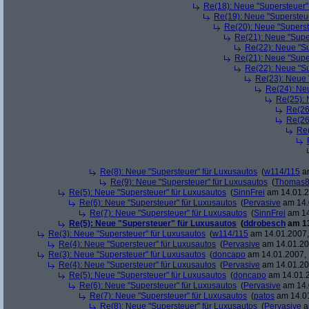
Re(18): Neue "Supersteuer"
Re(19): Neue "Supersteue
Re(20): Neue "Superst
Re(21): Neue "Supe
Re(22): Neue "Su
Re(21): Neue "Supe
Re(22): Neue "Su
Re(23): Neue 
Re(24): Ne
Re(25): 
Re(26
Re(26
Re(
Re(8): Neue "Supersteuer" für Luxusautos
(
w114/115
am
Re(9): Neue "Supersteuer" für Luxusautos
(
Thomas
Re(5): Neue "Supersteuer" für Luxusautos
(
SinnFrei
am 14.01.2
Re(6): Neue "Supersteuer" für Luxusautos
(
Pervasive
am 14.
Re(7): Neue "Supersteuer" für Luxusautos
(
SinnFrei
am 14
Re(5): Neue "Supersteuer" für Luxusautos
(
ddrobesch
am 13
Re(3): Neue "Supersteuer" für Luxusautos
(
w114/115
am 14.01.2007,
Re(4): Neue "Supersteuer" für Luxusautos
(
Pervasive
am 14.01.20
Re(3): Neue "Supersteuer" für Luxusautos
(
doncapo
am 14.01.2007, 
Re(4): Neue "Supersteuer" für Luxusautos
(
Pervasive
am 14.01.20
Re(5): Neue "Supersteuer" für Luxusautos
(
doncapo
am 14.01.2
Re(6): Neue "Supersteuer" für Luxusautos
(
Pervasive
am 14.
Re(7): Neue "Supersteuer" für Luxusautos
(
patos
am 14.01
Re(8): Neue "Supersteuer" für Luxusautos
(
Pervasive
a