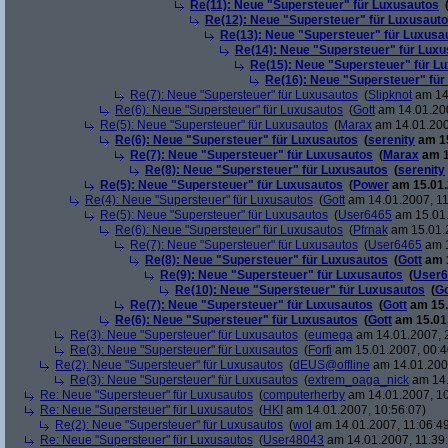
Re(11): Neue "Supersteuer" für Luxusautos
Re(12): Neue "Supersteuer" für Luxusaut
Re(13): Neue "Supersteuer" für Luxusa
Re(14): Neue "Supersteuer" für Lux
Re(15): Neue "Supersteuer" für L
Re(16): Neue "Supersteuer" für
Re(7): Neue "Supersteuer" für Luxusautos
(
Slipknot
am 14.
Re(6): Neue "Supersteuer" für Luxusautos
(
Gott
am 14.01.200
Re(5): Neue "Supersteuer" für Luxusautos
(
Marax
am 14.01.200
Re(6): Neue "Supersteuer" für Luxusautos
(
serenity
am 15
Re(7): Neue "Supersteuer" für Luxusautos
(
Marax
am 1
Re(8): Neue "Supersteuer" für Luxusautos
(
serenity
Re(5): Neue "Supersteuer" für Luxusautos
(
Power
am 15.01.
Re(4): Neue "Supersteuer" für Luxusautos
(
Gott
am 14.01.2007, 11
Re(5): Neue "Supersteuer" für Luxusautos
(
User6465
am 15.01.
Re(6): Neue "Supersteuer" für Luxusautos
(
Pfrnak
am 15.01.2
Re(7): Neue "Supersteuer" für Luxusautos
(
User6465
am 1
Re(8): Neue "Supersteuer" für Luxusautos
(
Gott
am 1
Re(9): Neue "Supersteuer" für Luxusautos
(
User6
Re(10): Neue "Supersteuer" für Luxusautos
(
Go
Re(7): Neue "Supersteuer" für Luxusautos
(
Gott
am 15.
Re(6): Neue "Supersteuer" für Luxusautos
(
Gott
am 15.01.
Re(3): Neue "Supersteuer" für Luxusautos
(
eumega
am 14.01.2007, 
Re(3): Neue "Supersteuer" für Luxusautos
(
Forfi
am 15.01.2007, 00:4
Re(2): Neue "Supersteuer" für Luxusautos
(
dEUS@offline
am 14.01.2007
Re(3): Neue "Supersteuer" für Luxusautos
(
extrem_oaga_nick
am 14.
Re: Neue "Supersteuer" für Luxusautos
(
computerherby
am 14.01.2007, 10
Re: Neue "Supersteuer" für Luxusautos
(
HKI
am 14.01.2007, 10:56:07)
Re(2): Neue "Supersteuer" für Luxusautos
(
wol
am 14.01.2007, 11:06:4
Re: Neue "Supersteuer" für Luxusautos
(
User48043
am 14.01.2007, 11:39