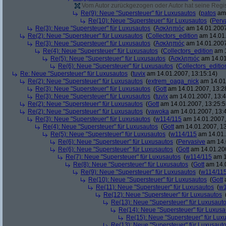
Vom Autor zurückgezogen oder Autor hat seine Regist
Re(9): Neue "Supersteuer" für Luxusautos
(
patos
am 
Re(10): Neue "Supersteuer" für Luxusautos
(
Perv
Re(3): Neue "Supersteuer" für Luxusautos
(
Ἀσκληπιός
am 14.01.2007
Re(2): Neue "Supersteuer" für Luxusautos
(
Collectors_edition
am 14.01.
Re(3): Neue "Supersteuer" für Luxusautos
(
Ἀσκληπιός
am 14.01.2007
Re(4): Neue "Supersteuer" für Luxusautos
(
Collectors_edition
am 1
Re(5): Neue "Supersteuer" für Luxusautos
(
Ἀσκληπιός
am 14.01
Re(6): Neue "Supersteuer" für Luxusautos
(
Collectors_editio
Re: Neue "Supersteuer" für Luxusautos
(
tuvix
am 14.01.2007, 13:15:14)
Re(2): Neue "Supersteuer" für Luxusautos
(
extrem_oaga_nick
am 14.01.
Re(3): Neue "Supersteuer" für Luxusautos
(
Gott
am 14.01.2007, 13:2
Re(3): Neue "Supersteuer" für Luxusautos
(
tuvix
am 14.01.2007, 13:4
Re(2): Neue "Supersteuer" für Luxusautos
(
Gott
am 14.01.2007, 13:25:5
Re(2): Neue "Supersteuer" für Luxusautos
(
vawoka
am 14.01.2007, 13:
Re(3): Neue "Supersteuer" für Luxusautos
(
w114/115
am 14.01.2007,
Re(4): Neue "Supersteuer" für Luxusautos
(
Gott
am 14.01.2007, 13
Re(5): Neue "Supersteuer" für Luxusautos
(
w114/115
am 14.01.
Re(6): Neue "Supersteuer" für Luxusautos
(
Pervasive
am 14.
Re(6): Neue "Supersteuer" für Luxusautos
(
Gott
am 14.01.200
Re(7): Neue "Supersteuer" für Luxusautos
(
w114/115
am 1
Re(8): Neue "Supersteuer" für Luxusautos
(
Gott
am 14.0
Re(9): Neue "Supersteuer" für Luxusautos
(
w114/11
Re(10): Neue "Supersteuer" für Luxusautos
(
Gott
a
Re(11): Neue "Supersteuer" für Luxusautos
(
w1
Re(12): Neue "Supersteuer" für Luxusautos
Re(13): Neue "Supersteuer" für Luxusaut
Re(14): Neue "Supersteuer" für Luxusa
Re(15): Neue "Supersteuer" für Lux
Re(13): Neue "Supersteuer" für Luxusaut