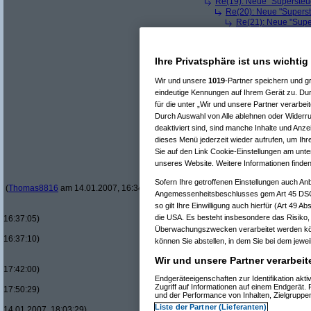
Re(19): Neue "Supersteue
Re(20): Neue "Superst
Re(21): Neue "Supe
Re(22): Neue "Su
Re(22): Neue "Su
Re(23): Neue 
Ihre Privatsphäre ist uns wichtig
Re(24): Ne
Re(25): 
Wir und unsere
1019
-Partner speichern und 
Re(26
eindeutige Kennungen auf Ihrem Gerät zu. Dur
Re(
für die unter „Wir und unsere Partner verarbe
Re(
Durch Auswahl von Alle ablehnen oder Widerruf
deaktiviert sind, sind manche Inhalte und Anze
dieses Menü jederzeit wieder aufrufen, um Ihre
Sie auf den Link Cookie-Einstellungen am unte
unseres Website. Weitere Informationen finden
Sofern Ihre getroffenen Einstellungen auch Anb
(
Thomas8816
am 14.01.2007, 16:34:31)
Angemessenheitsbeschlusses gem Art 45 DSG
so gilt Ihre Einwilligung auch hierfür (Art 49 
die USA. Es besteht insbesondere das Risiko,
16:37:05)
Überwachungszwecken verarbeitet werden kön
16:37:10)
können Sie abstellen, in dem Sie bei dem jeweil
Wir und unsere Partner verarbeit
17:42:00)
Endgeräteeigenschaften zur Identifikation ak
Zugriff auf Informationen auf einem Endgerät.
17:50:29)
und der Performance von Inhalten, Zielgrupp
Liste der Partner (Lieferanten)
14.01.2007, 18:03:29)