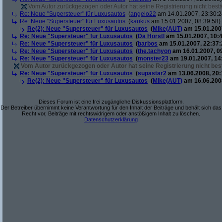
Vom Autor zurückgezogen oder Autor hat seine Registrierung nicht bestä
Re: Neue "Supersteuer" für Luxusautos
(
angelo22
am 14.01.2007, 23:30:2
Re: Neue "Supersteuer" für Luxusautos
(
kaukus
am 15.01.2007, 08:39:58)
Re(2): Neue "Supersteuer" für Luxusautos
(
Mike(AUT)
am 15.01.2007
Re: Neue "Supersteuer" für Luxusautos
(
Da Horstl
am 15.01.2007, 10:4
Re: Neue "Supersteuer" für Luxusautos
(
barbos
am 15.01.2007, 22:37:
Re: Neue "Supersteuer" für Luxusautos
(
the.tachyon
am 16.01.2007, 0
Re: Neue "Supersteuer" für Luxusautos
(
monster23
am 19.01.2007, 14
Vom Autor zurückgezogen oder Autor hat seine Registrierung nicht best
Re: Neue "Supersteuer" für Luxusautos
(
supastar2
am 13.06.2008, 20:
Re(2): Neue "Supersteuer" für Luxusautos
(
Mike(AUT)
am 16.06.2008
Dieses Forum ist eine frei zugängliche Diskussionsplattform.
Der Betreiber übernimmt keine Verantwortung für den Inhalt der Beiträge und behält sich das
Recht vor, Beiträge mit rechtswidrigem oder anstößigem Inhalt zu löschen.
Datenschutzerklärung