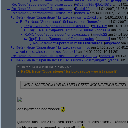
Re(6): Neue "Supersteuer" für Luxusautos
(
\/3|26|\|µ36µ|\|6
Re: Neue "Supersteuer" für Luxusautos
(
\/3|26|\|µ36µ|\|651463|2
am 14.01.
Re: Neue "Supersteuer" für Luxusautos
(
Patrick21
am 14.01.2007, 16:06:5
Re: Neue "Supersteuer" für Luxusautos
(
bones14
am 14.01.2007, 16:10:3
Re(2): Neue "Supersteuer" für Luxusautos
(
w114/115
am 14.01.2007, 16
Re(3): Neue "Supersteuer" für Luxusautos
(
bones14
am 14.01.2007, 
Re(4): Neue "Supersteuer" für Luxusautos
(
w114/115
am 14.01.200
Re(5): Neue "Supersteuer" für Luxusautos
(
bones14
am 14.01.2
Re(4): Neue "Supersteuer" für Luxusautos
(
angelo22
am 14.01.200
Re(5): Neue "Supersteuer" für Luxusautos
(
bones14
am 15.01.2
Re(6): Neue "Supersteuer" für Luxusautos
(
angelo22
am 1
Re(2): Neue "Supersteuer" für Luxusautos
(
nico
am 14.01.2007, 16:40:2
Auto ist sowieso ein Luxus
(
bones14
am 14.01.2007, 16:44:26)
Re: Neue "Supersteuer" für Luxusautos - wo ist yangel?
(
bones14
am 14.01
Re(2): Neue "Supersteuer" für Luxusautos - wo ist yangel?
(
yangel
am 14
^
Forum
Auto & Motorrad
#
3899334
Re(3): Neue "Supersteuer" für Luxusautos - wo ist yangel?
UND AUSSERDEM HAB ICH MIR LETZTE WOCHE EINEN DIESEL GE
des is jetzt oba ned woahr!!
glauben, austeilen zu müssen ohne selbst auch einstecken zu können ist
nichts zur sache. jemand gyros gefällig?