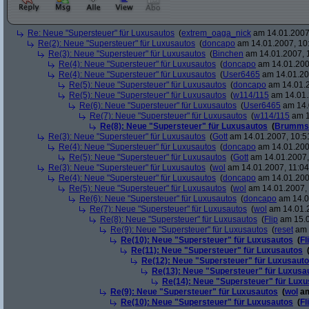
Re: Neue "Supersteuer" für Luxusautos
(
extrem_oaga_nick
am 14.01.2007,
Re(2): Neue "Supersteuer" für Luxusautos
(
doncapo
am 14.01.2007, 10
Re(3): Neue "Supersteuer" für Luxusautos
(
Binchen
am 14.01.2007, 
Re(4): Neue "Supersteuer" für Luxusautos
(
doncapo
am 14.01.200
Re(4): Neue "Supersteuer" für Luxusautos
(
User6465
am 14.01.20
Re(5): Neue "Supersteuer" für Luxusautos
(
doncapo
am 14.01.2
Re(5): Neue "Supersteuer" für Luxusautos
(
w114/115
am 14.01.
Re(6): Neue "Supersteuer" für Luxusautos
(
User6465
am 14.
Re(7): Neue "Supersteuer" für Luxusautos
(
w114/115
am 1
Re(8): Neue "Supersteuer" für Luxusautos
(
Brumms
Re(3): Neue "Supersteuer" für Luxusautos
(
Gott
am 14.01.2007, 10:5
Re(4): Neue "Supersteuer" für Luxusautos
(
doncapo
am 14.01.200
Re(5): Neue "Supersteuer" für Luxusautos
(
Gott
am 14.01.2007,
Re(3): Neue "Supersteuer" für Luxusautos
(
wol
am 14.01.2007, 11:04
Re(4): Neue "Supersteuer" für Luxusautos
(
doncapo
am 14.01.2007
Re(5): Neue "Supersteuer" für Luxusautos
(
wol
am 14.01.2007, 
Re(6): Neue "Supersteuer" für Luxusautos
(
doncapo
am 14.0
Re(7): Neue "Supersteuer" für Luxusautos
(
wol
am 14.01.2
Re(8): Neue "Supersteuer" für Luxusautos
(
Flip
am 15.0
Re(9): Neue "Supersteuer" für Luxusautos
(
reset
am 
Re(10): Neue "Supersteuer" für Luxusautos
(
Fl
Re(11): Neue "Supersteuer" für Luxusautos
Re(12): Neue "Supersteuer" für Luxusaut
Re(13): Neue "Supersteuer" für Luxusa
Re(14): Neue "Supersteuer" für Lux
Re(9): Neue "Supersteuer" für Luxusautos
(
wol
am
Re(10): Neue "Supersteuer" für Luxusautos
(
Fl