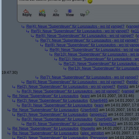
Re(4): Neue "Supersteuer" für Luxusautos - wo ist yangel?
(
yangel
Re(5): Neue "Supersteuer" für Luxusautos - wo ist yangel?
(
w11
Re(6): Neue "Supersteuer" für Luxusautos - wo ist yangel?
(
y
Re(7): Neue "Supersteuer" für Luxusautos - wo ist yangel?
Re(8): Neue "Supersteuer" für Luxusautos - wo ist yang
Re(9): Neue "Supersteuer" für Luxusautos - wo ist y
Re(10): Neue "Supersteuer" für Luxusautos - wo is
Re(11): Neue "Supersteuer" für Luxusautos - wo
Re(12): Neue "Supersteuer" für Luxusautos -
Re(13): Neue "Supersteuer" für Luxusauto
19:47:30)
Re(7): Neue "Supersteuer" für Luxusautos - wo ist yangel?
Re(4): Neue "Supersteuer" für Luxusautos - wo ist yangel?
(
heldiz
Re(2): Neue "Supersteuer" für Luxusautos - wo ist yangel?
(
heldiz
am 14
Re(3): Neue "Supersteuer" für Luxusautos - wo ist yangel?
(
yangel
am
Re: Neue "Supersteuer" für Luxusautos
(
wani
am 14.01.2007, 16:31:46)
Re(2): Neue "Supersteuer" für Luxusautos
(
User6465
am 14.01.2007, 1
Re(3): Neue "Supersteuer" für Luxusautos
(
wani
am 14.01.2007, 17:0
Re: Neue "Supersteuer" für Luxusautos
(
User6465
am 14.01.2007, 16:51:
Re(2): Neue "Supersteuer" für Luxusautos
(
angelo22
am 14.01.2007, 23
Re(3): Neue "Supersteuer" für Luxusautos
(
User6465
am 15.01.2007,
Re(4): Neue "Supersteuer" für Luxusautos
(
angelo22
am 15.01.200
Re: Neue "Supersteuer" für Luxusautos
(
mugello
am 14.01.2007, 17:25:53
Re: Neue "Supersteuer" für Luxusautos
(
alex_winston
am 14.01.2007, 17:
Re(2): Neue "Supersteuer" für Luxusautos
(
Pervasive
am 14.01.2007, 1