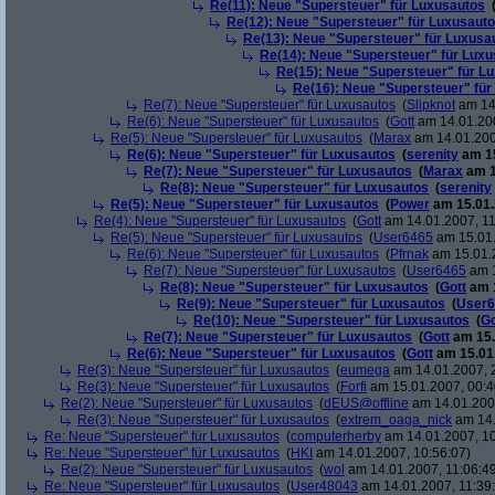
Re(11): Neue "Supersteuer" für Luxusautos
Re(12): Neue "Supersteuer" für Luxusaut
Re(13): Neue "Supersteuer" für Luxusa
Re(14): Neue "Supersteuer" für Lux
Re(15): Neue "Supersteuer" für L
Re(16): Neue "Supersteuer" für
Re(7): Neue "Supersteuer" für Luxusautos
(
Slipknot
am 14.
Re(6): Neue "Supersteuer" für Luxusautos
(
Gott
am 14.01.200
Re(5): Neue "Supersteuer" für Luxusautos
(
Marax
am 14.01.200
Re(6): Neue "Supersteuer" für Luxusautos
(
serenity
am 15
Re(7): Neue "Supersteuer" für Luxusautos
(
Marax
am 1
Re(8): Neue "Supersteuer" für Luxusautos
(
serenity
Re(5): Neue "Supersteuer" für Luxusautos
(
Power
am 15.01.
Re(4): Neue "Supersteuer" für Luxusautos
(
Gott
am 14.01.2007, 11
Re(5): Neue "Supersteuer" für Luxusautos
(
User6465
am 15.01.
Re(6): Neue "Supersteuer" für Luxusautos
(
Pfrnak
am 15.01.2
Re(7): Neue "Supersteuer" für Luxusautos
(
User6465
am 1
Re(8): Neue "Supersteuer" für Luxusautos
(
Gott
am 1
Re(9): Neue "Supersteuer" für Luxusautos
(
User6
Re(10): Neue "Supersteuer" für Luxusautos
(
Go
Re(7): Neue "Supersteuer" für Luxusautos
(
Gott
am 15.
Re(6): Neue "Supersteuer" für Luxusautos
(
Gott
am 15.01.
Re(3): Neue "Supersteuer" für Luxusautos
(
eumega
am 14.01.2007, 
Re(3): Neue "Supersteuer" für Luxusautos
(
Forfi
am 15.01.2007, 00:4
Re(2): Neue "Supersteuer" für Luxusautos
(
dEUS@offline
am 14.01.2007
Re(3): Neue "Supersteuer" für Luxusautos
(
extrem_oaga_nick
am 14.
Re: Neue "Supersteuer" für Luxusautos
(
computerherby
am 14.01.2007, 10
Re: Neue "Supersteuer" für Luxusautos
(
HKI
am 14.01.2007, 10:56:07)
Re(2): Neue "Supersteuer" für Luxusautos
(
wol
am 14.01.2007, 11:06:4
Re: Neue "Supersteuer" für Luxusautos
(
User48043
am 14.01.2007, 11:39