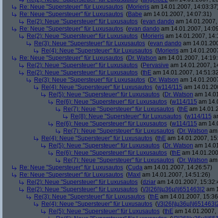
Re: Neue "Supersteuer" für Luxusautos
(
Morieris
am 14.01.2007, 14:03:37
Re: Neue "Supersteuer" für Luxusautos
(
Babe
am 14.01.2007, 14:07:31)
Re(2): Neue "Supersteuer" für Luxusautos
(
evan dando
am 14.01.2007, 
Re: Neue "Supersteuer" für Luxusautos
(
evan dando
am 14.01.2007, 14:09
Re(2): Neue "Supersteuer" für Luxusautos
(
Morieris
am 14.01.2007, 14:
Re(3): Neue "Supersteuer" für Luxusautos
(
evan dando
am 14.01.200
Re(4): Neue "Supersteuer" für Luxusautos
(
Morieris
am 14.01.2007
Re: Neue "Supersteuer" für Luxusautos
(
Dr. Watson
am 14.01.2007, 14:19:
Re(2): Neue "Supersteuer" für Luxusautos
(
Pervasive
am 14.01.2007, 1
Re(2): Neue "Supersteuer" für Luxusautos
(
thE
am 14.01.2007, 14:51:3
Re(3): Neue "Supersteuer" für Luxusautos
(
Dr. Watson
am 14.01.2007
Re(4): Neue "Supersteuer" für Luxusautos
(
w114/115
am 14.01.200
Re(5): Neue "Supersteuer" für Luxusautos
(
Dr. Watson
am 14.01
Re(6): Neue "Supersteuer" für Luxusautos
(
w114/115
am 14.0
Re(7): Neue "Supersteuer" für Luxusautos
(
thE
am 14.01.2
Re(8): Neue "Supersteuer" für Luxusautos
(
w114/115
am
Re(6): Neue "Supersteuer" für Luxusautos
(
w114/115
am 14.0
Re(7): Neue "Supersteuer" für Luxusautos
(
Dr. Watson
am 
Re(4): Neue "Supersteuer" für Luxusautos
(
thE
am 14.01.2007, 15
Re(5): Neue "Supersteuer" für Luxusautos
(
Dr. Watson
am 14.01
Re(6): Neue "Supersteuer" für Luxusautos
(
thE
am 14.01.200
Re(7): Neue "Supersteuer" für Luxusautos
(
Dr. Watson
am 
Re: Neue "Supersteuer" für Luxusautos
(
Cuda
am 14.01.2007, 14:26:57)
Re: Neue "Supersteuer" für Luxusautos
(
Maxl
am 14.01.2007, 14:51:26)
Re(2): Neue "Supersteuer" für Luxusautos
(
dziar
am 14.01.2007, 15:32:
Re(2): Neue "Supersteuer" für Luxusautos
(
\/3|26|\|µ36µ|\|651463|2
am 1
Re(3): Neue "Supersteuer" für Luxusautos
(
thE
am 14.01.2007, 15:36
Re(4): Neue "Supersteuer" für Luxusautos
(
\/3|26|\|µ36µ|\|651463|
Re(5): Neue "Supersteuer" für Luxusautos
(
thE
am 14.01.2007, 