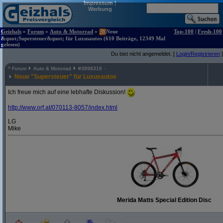
Impressum
|
Werbung
Geizhals
»
Forum
»
Auto & Motorrad
»
Neue
Top-100
|
Fresh-100
&quot;Supersteuer&quot; für Luxusautos (610 Beiträge, 12349 Mal
gelesen)
Du bist nicht angemeldet. [
Login/Registrieren
]
^
Forum
Auto & Motorrad
#
3898316
Neue "Supersteuer" für Luxusautos
Ich freue mich auf eine lebhafte Diskussion!
http:/
/
www.orf.at/
070113-8057/
index.html
LG
Mike
Merida Matts Special Edition Disc