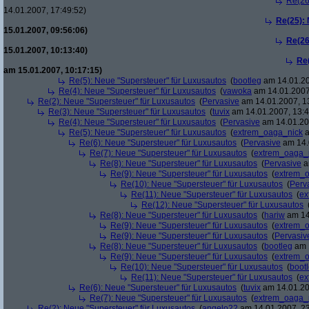
Re(26
14.01.2007, 17:49:52)
Re(25):
15.01.2007, 09:56:06)
Re(26
15.01.2007, 10:13:40)
Re
am 15.01.2007, 10:17:15)
Re(5): Neue "Supersteuer" für Luxusautos
(
bootleg
am 14.01.20
Re(4): Neue "Supersteuer" für Luxusautos
(
vawoka
am 14.01.2007
Re(2): Neue "Supersteuer" für Luxusautos
(
Pervasive
am 14.01.2007, 1
Re(3): Neue "Supersteuer" für Luxusautos
(
tuvix
am 14.01.2007, 13:4
Re(4): Neue "Supersteuer" für Luxusautos
(
Pervasive
am 14.01.20
Re(5): Neue "Supersteuer" für Luxusautos
(
extrem_oaga_nick
a
Re(6): Neue "Supersteuer" für Luxusautos
(
Pervasive
am 14.
Re(7): Neue "Supersteuer" für Luxusautos
(
extrem_oaga_
Re(8): Neue "Supersteuer" für Luxusautos
(
Pervasive
a
Re(9): Neue "Supersteuer" für Luxusautos
(
extrem_
Re(10): Neue "Supersteuer" für Luxusautos
(
Perv
Re(11): Neue "Supersteuer" für Luxusautos
(
ex
Re(12): Neue "Supersteuer" für Luxusautos
Re(8): Neue "Supersteuer" für Luxusautos
(
hariw
am 14
Re(9): Neue "Supersteuer" für Luxusautos
(
extrem_
Re(9): Neue "Supersteuer" für Luxusautos
(
Pervasiv
Re(8): Neue "Supersteuer" für Luxusautos
(
bootleg
am 1
Re(9): Neue "Supersteuer" für Luxusautos
(
extrem_
Re(10): Neue "Supersteuer" für Luxusautos
(
boot
Re(11): Neue "Supersteuer" für Luxusautos
(
ex
Re(6): Neue "Supersteuer" für Luxusautos
(
tuvix
am 14.01.20
Re(7): Neue "Supersteuer" für Luxusautos
(
extrem_oaga_
Re(2): Neue "Supersteuer" für Luxusautos
(
angelo22
am 14.01.2007, 23