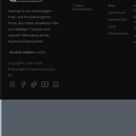
Cookie-
Blog
I
Einstellungen
f
Geizhals ist ein unabhängiges
Impressum
Preis- und Produktvergleichs-
W
Datenschutz
s
Portal, das mittels detaillierter Filter
AGB
T
und vielfältiger Features eine
Unternehmen
optimale Hilfestellung bei der
J
Kaufentscheidung bietet.
P
Ansicht wählen:
Mobile
Copyright © 1997-2026
Preisvergleich Internet Services
AG