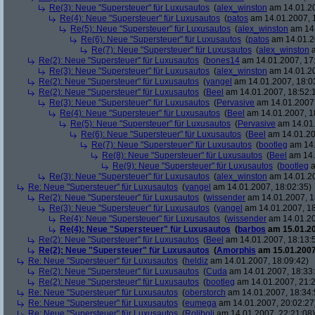
Re(3): Neue "Supersteuer" für Luxusautos
(
alex_winston
am 14.01.20
Re(4): Neue "Supersteuer" für Luxusautos
(
patos
am 14.01.2007, 
Re(5): Neue "Supersteuer" für Luxusautos
(
alex_winston
am 14.
Re(6): Neue "Supersteuer" für Luxusautos
(
patos
am 14.01.2
Re(7): Neue "Supersteuer" für Luxusautos
(
alex_winston
a
Re(2): Neue "Supersteuer" für Luxusautos
(
bones14
am 14.01.2007, 17
Re(3): Neue "Supersteuer" für Luxusautos
(
alex_winston
am 14.01.20
Re(2): Neue "Supersteuer" für Luxusautos
(
yangel
am 14.01.2007, 18:0
Re(2): Neue "Supersteuer" für Luxusautos
(
Beel
am 14.01.2007, 18:52:
Re(3): Neue "Supersteuer" für Luxusautos
(
Pervasive
am 14.01.2007,
Re(4): Neue "Supersteuer" für Luxusautos
(
Beel
am 14.01.2007, 1
Re(5): Neue "Supersteuer" für Luxusautos
(
Pervasive
am 14.01.
Re(6): Neue "Supersteuer" für Luxusautos
(
Beel
am 14.01.20
Re(7): Neue "Supersteuer" für Luxusautos
(
bootleg
am 14.
Re(8): Neue "Supersteuer" für Luxusautos
(
Beel
am 14.
Re(9): Neue "Supersteuer" für Luxusautos
(
bootleg
a
Re(3): Neue "Supersteuer" für Luxusautos
(
alex_winston
am 14.01.20
Re: Neue "Supersteuer" für Luxusautos
(
yangel
am 14.01.2007, 18:02:35)
Re(2): Neue "Supersteuer" für Luxusautos
(
wissender
am 14.01.2007, 1
Re(3): Neue "Supersteuer" für Luxusautos
(
yangel
am 14.01.2007, 18
Re(4): Neue "Supersteuer" für Luxusautos
(
wissender
am 14.01.20
Re(4): Neue "Supersteuer" für Luxusautos
(
barbos
am 15.01.20
Re(2): Neue "Supersteuer" für Luxusautos
(
Beel
am 14.01.2007, 18:13:
Re(2): Neue "Supersteuer" für Luxusautos
(
Amorphis
am 15.01.2007
Re: Neue "Supersteuer" für Luxusautos
(
heldiz
am 14.01.2007, 18:09:42)
Re(2): Neue "Supersteuer" für Luxusautos
(
Cuda
am 14.01.2007, 18:33
Re(2): Neue "Supersteuer" für Luxusautos
(
bootleg
am 14.01.2007, 21:2
Re: Neue "Supersteuer" für Luxusautos
(
oberstorch
am 14.01.2007, 18:34:
Re: Neue "Supersteuer" für Luxusautos
(
eumega
am 14.01.2007, 20:02:27
Re: Neue "Supersteuer" für Luxusautos
(
Roliboli
am 14.01.2007, 22:21:08)