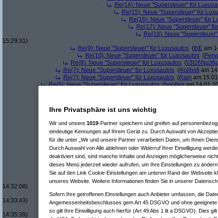
Re(14): Neue "Supersteuer" für Luxusa
Re(15): Neue "Supersteuer" für Lux
Re(16): Neue "Supersteuer" für 
Re(17): Neue "Supersteuer" fü
Re(18): Neue "Supersteuer"
15:29:31)
Re(9): Neue "Supersteuer" für Luxusautos
(
thE
am 14
Re(10): Neue "Supersteuer" für Luxusautos
(
Perv
Re(8): Neue "Supersteuer" für Luxusautos
(
\/3|26|\|µ36
Re(7): Neue "Supersteuer" für Luxusautos
(
Roliboli
am 14.
Re(7): Neue "Supersteuer" für Luxusautos
(
Rain
am 15.01.
Re(5): Neue "Supersteuer" für Luxusautos
(
bootleg
am 14.01.20
Re(6): Neue "Supersteuer" für Luxusautos
(
Pervasive
am 14.
Re(7): Neue "Supersteuer" für Luxusautos
(
bootleg
am 14.
Re(8): Neue "Supersteuer" für Luxusautos
(
Pervasive
a
Ihre Privatsphäre ist uns wichtig
Re(9): Neue "Supersteuer" für Luxusautos
(
bootleg
a
Re(10): Neue "Supersteuer" für Luxusautos
(
Perv
Wir und unsere
1019
-Partner speichern und greifen auf personenbezo
Re(11): Neue "Supersteuer" für Luxusautos
(
w1
eindeutige Kennungen auf Ihrem Gerät zu. Durch Auswahl von Akzeptier
Re(12): Neue "Supersteuer" für Luxusautos
für die unter „Wir und unsere Partner verarbeiten Daten, um Ihnen Dien
Re(13): Neue "Supersteuer" für Luxusaut
Durch Auswahl von Alle ablehnen oder Widerruf Ihrer Einwilligung werde
Re(14): Neue "Supersteuer" für Luxusa
deaktiviert sind, sind manche Inhalte und Anzeigen möglicherweise nicht
Re(15): Neue "Supersteuer" für Lux
dieses Menü jederzeit wieder aufrufen, um Ihre Einstellungen zu ändern 
Re(16): Neue "Supersteuer" für 
Re(17): Neue "Supersteuer" fü
Sie auf den Link Cookie-Einstellungen am unteren Rand der Webseite kli
Re(18): Neue "Supersteuer"
unseres Website. Weitere Informationen finden Sie in unserer Datensch
14:32:08)
Re(19): Neue "Supersteue
Sofern Ihre getroffenen Einstellungen auch Anbieter umfassen, die Daten
14:33:43)
Angemessenheitsbeschlusses gem Art 45 DSGVO und ohne geeignete G
Re(20): Neue "Superst
so gilt Ihre Einwilligung auch hierfür (Art 49 Abs 1 lit a DSGVO). Dies gi
14:35:39)