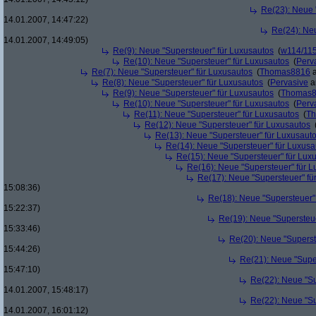
Re(23): Neue 
14.01.2007, 14:47:22)
Re(24): Ne
14.01.2007, 14:49:05)
Re(9): Neue "Supersteuer" für Luxusautos
(
w114/11
Re(10): Neue "Supersteuer" für Luxusautos
(
Perv
Re(7): Neue "Supersteuer" für Luxusautos
(
Thomas8816
a
Re(8): Neue "Supersteuer" für Luxusautos
(
Pervasive
a
Re(9): Neue "Supersteuer" für Luxusautos
(
Thomas
Re(10): Neue "Supersteuer" für Luxusautos
(
Perv
Re(11): Neue "Supersteuer" für Luxusautos
(
T
Re(12): Neue "Supersteuer" für Luxusautos
Re(13): Neue "Supersteuer" für Luxusaut
Re(14): Neue "Supersteuer" für Luxusa
Re(15): Neue "Supersteuer" für Lux
Re(16): Neue "Supersteuer" für 
Re(17): Neue "Supersteuer" fü
15:08:36)
Re(18): Neue "Supersteuer"
15:22:37)
Re(19): Neue "Supersteue
15:33:46)
Re(20): Neue "Superst
15:44:26)
Re(21): Neue "Supe
15:47:10)
Re(22): Neue "Su
14.01.2007, 15:48:17)
Re(22): Neue "Su
14.01.2007, 16:01:12)