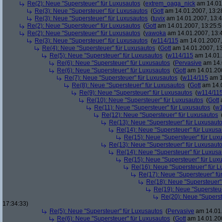
Re(2): Neue "Supersteuer" für Luxusautos
(
extrem_oaga_nick
am 14.01.
Re(3): Neue "Supersteuer" für Luxusautos
(
Gott
am 14.01.2007, 13:2
Re(3): Neue "Supersteuer" für Luxusautos
(
tuvix
am 14.01.2007, 13:4
Re(2): Neue "Supersteuer" für Luxusautos
(
Gott
am 14.01.2007, 13:25:5
Re(2): Neue "Supersteuer" für Luxusautos
(
vawoka
am 14.01.2007, 13:
Re(3): Neue "Supersteuer" für Luxusautos
(
w114/115
am 14.01.2007,
Re(4): Neue "Supersteuer" für Luxusautos
(
Gott
am 14.01.2007, 13
Re(5): Neue "Supersteuer" für Luxusautos
(
w114/115
am 14.01.
Re(6): Neue "Supersteuer" für Luxusautos
(
Pervasive
am 14.
Re(6): Neue "Supersteuer" für Luxusautos
(
Gott
am 14.01.200
Re(7): Neue "Supersteuer" für Luxusautos
(
w114/115
am 1
Re(8): Neue "Supersteuer" für Luxusautos
(
Gott
am 14.0
Re(9): Neue "Supersteuer" für Luxusautos
(
w114/11
Re(10): Neue "Supersteuer" für Luxusautos
(
Gott
a
Re(11): Neue "Supersteuer" für Luxusautos
(
w1
Re(12): Neue "Supersteuer" für Luxusautos
Re(13): Neue "Supersteuer" für Luxusaut
Re(14): Neue "Supersteuer" für Luxusa
Re(15): Neue "Supersteuer" für Lux
Re(13): Neue "Supersteuer" für Luxusaut
Re(14): Neue "Supersteuer" für Luxusa
Re(15): Neue "Supersteuer" für Lux
Re(16): Neue "Supersteuer" für 
Re(17): Neue "Supersteuer" fü
Re(18): Neue "Supersteuer"
Re(19): Neue "Supersteue
Re(20): Neue "Superst
17:34:33)
Re(5): Neue "Supersteuer" für Luxusautos
(
Pervasive
am 14.01.
Re(6): Neue "Supersteuer" für Luxusautos
(
Gott
am 14.01.200