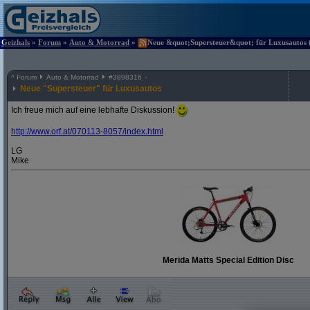
Geizhals
»
Forum
»
Auto & Motorrad
»
Neue &quot;Supersteuer&quot; für Luxusautos (
^
Forum
Auto & Motorrad
#
3898316
Neue "Supersteuer" für Luxusautos
Ich freue mich auf eine lebhafte Diskussion!
http:/
/
www.orf.at/
070113-8057/
index.html
LG
Mike
Merida Matts Special Edition Disc