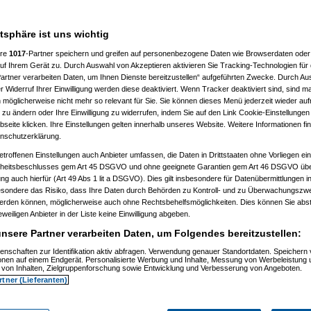
 10:41:43)
:46:50)
atsphäre ist uns wichtig
10:50:20)
7, 10:52:23)
ere
1017
-Partner speichern und greifen auf personenbezogene Daten wie Browserdaten oder 
07, 10:52:44)
f Ihrem Gerät zu. Durch Auswahl von Akzeptieren aktivieren Sie Tracking-Technologien für d
007, 11:01:21)
artner verarbeiten Daten, um Ihnen Dienste bereitzustellen“ aufgeführten Zwecke. Durch Aus
2007, 11:27:44)
01.2007, 14:15:42)
 Widerruf Ihrer Einwilligung werden diese deaktiviert. Wenn Tracker deaktiviert sind, sind m
4.01.2007, 14:17:28)
 möglicherweise nicht mehr so relevant für Sie. Sie können dieses Menü jederzeit wieder auf
el
am 15.01.2007, 12:42:30)
 zu ändern oder Ihre Einwilligung zu widerrufen, indem Sie auf den Link Cookie-Einstellunge
1:59)
eite klicken. Ihre Einstellungen gelten innerhalb unseres Website. Weitere Informationen fin
7, 10:55:38)
nschutzerklärung.
 11:02:48)
:23)
etroffenen Einstellungen auch Anbieter umfassen, die Daten in Drittstaaten ohne Vorliegen ei
, 11:17:13)
itsbeschlusses gem Art 45 DSGVO und ohne geeignete Garantien gem Art 46 DSGVO übermi
11:18:26)
gung auch hierfür (Art 49 Abs 1 lit a DSGVO). Dies gilt insbesondere für Datenübermittlungen i
1.2007, 11:30:04)
esondere das Risiko, dass Ihre Daten durch Behörden zu Kontroll- und zu Überwachungsz
007, 11:35:10)
werden können, möglicherweise auch ohne Rechtsbehelfsmöglichkeiten. Dies können Sie abst
1.2007, 08:06:40)
15.01.2007, 08:19:08)
eweiligen Anbieter in der Liste keine Einwilligung abgeben.
ip
am 15.01.2007, 12:34:31)
nsere Partner verarbeiten Daten, um Folgendes bereitzustellen:
(
reset
am 15.01.2007, 13:35:59)
os
(
Flip
am 15.01.2007, 17:32:28)
enschaften zur Identifikation aktiv abfragen. Verwendung genauer Standortdaten. Speichern 
utos
(
reset
am 16.01.2007, 09:21:51)
ionen auf einem Endgerät. Personalisierte Werbung und Inhalte, Messung von Werbeleistung 
usautos
(
Flip
am 16.01.2007, 21:40:15)
von Inhalten, Zielgruppenforschung sowie Entwicklung und Verbesserung von Angeboten.
 15.01.2007, 16:49:41)
rtner (Lieferanten)
ip
am 15.01.2007, 17:34:16)
(
wol
am 15.01.2007, 21:28:52)
os
(
Flip
am 15.01.2007, 21:31:36)