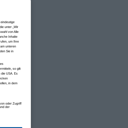
eindeutige
ie unter „Wir
wahl von Alle
anche Inhalte
rufen, um Ihre
n am unteren
den Sie in
nes
tteln, so gilt
n die USA. Es
wecken
ellen, in dem
von oder Zugriff
und der