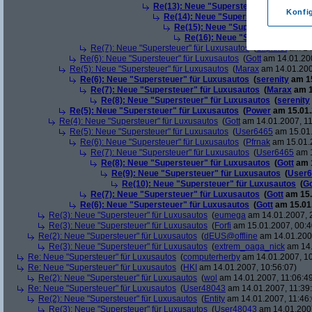
Re(13): Neue "Supersteuer" für Luxusa
Konfi
Re(14): Neue "Supersteuer" für Lux
Re(15): Neue "Supersteuer" für L
Re(16): Neue "Supersteuer" für
Re(7): Neue "Supersteuer" für Luxusautos
(
Slipknot
am 14.
Re(6): Neue "Supersteuer" für Luxusautos
(
Gott
am 14.01.200
Re(5): Neue "Supersteuer" für Luxusautos
(
Marax
am 14.01.200
Re(6): Neue "Supersteuer" für Luxusautos
(
serenity
am 15
Re(7): Neue "Supersteuer" für Luxusautos
(
Marax
am 1
Re(8): Neue "Supersteuer" für Luxusautos
(
serenity
Re(5): Neue "Supersteuer" für Luxusautos
(
Power
am 15.01.
Re(4): Neue "Supersteuer" für Luxusautos
(
Gott
am 14.01.2007, 11
Re(5): Neue "Supersteuer" für Luxusautos
(
User6465
am 15.01.
Re(6): Neue "Supersteuer" für Luxusautos
(
Pfrnak
am 15.01.2
Re(7): Neue "Supersteuer" für Luxusautos
(
User6465
am 1
Re(8): Neue "Supersteuer" für Luxusautos
(
Gott
am 1
Re(9): Neue "Supersteuer" für Luxusautos
(
User6
Re(10): Neue "Supersteuer" für Luxusautos
(
Go
Re(7): Neue "Supersteuer" für Luxusautos
(
Gott
am 15.
Re(6): Neue "Supersteuer" für Luxusautos
(
Gott
am 15.01.
Re(3): Neue "Supersteuer" für Luxusautos
(
eumega
am 14.01.2007, 
Re(3): Neue "Supersteuer" für Luxusautos
(
Forfi
am 15.01.2007, 00:4
Re(2): Neue "Supersteuer" für Luxusautos
(
dEUS@offline
am 14.01.2007
Re(3): Neue "Supersteuer" für Luxusautos
(
extrem_oaga_nick
am 14.
Re: Neue "Supersteuer" für Luxusautos
(
computerherby
am 14.01.2007, 10
Re: Neue "Supersteuer" für Luxusautos
(
HKI
am 14.01.2007, 10:56:07)
Re(2): Neue "Supersteuer" für Luxusautos
(
wol
am 14.01.2007, 11:06:4
Re: Neue "Supersteuer" für Luxusautos
(
User48043
am 14.01.2007, 11:39
Re(2): Neue "Supersteuer" für Luxusautos
(
Entity
am 14.01.2007, 11:46:
Re(3): Neue "Supersteuer" für Luxusautos
(
User48043
am 14.01.2007