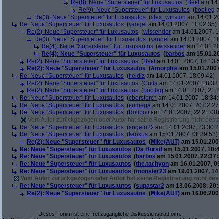
Re(8): Neue "Supersteuer" für Luxusautos
(
Beel
am 14.
Re(9): Neue "Supersteuer" für Luxusautos
(
bootleg
a
Re(3): Neue "Supersteuer" für Luxusautos
(
alex_winston
am 14.01.20
Re: Neue "Supersteuer" für Luxusautos
(
yangel
am 14.01.2007, 18:02:35)
Re(2): Neue "Supersteuer" für Luxusautos
(
wissender
am 14.01.2007, 1
Re(3): Neue "Supersteuer" für Luxusautos
(
yangel
am 14.01.2007, 18
Re(4): Neue "Supersteuer" für Luxusautos
(
wissender
am 14.01.20
Re(4): Neue "Supersteuer" für Luxusautos
(
barbos
am 15.01.20
Re(2): Neue "Supersteuer" für Luxusautos
(
Beel
am 14.01.2007, 18:13:
Re(2): Neue "Supersteuer" für Luxusautos
(
Amorphis
am 15.01.2007
Re: Neue "Supersteuer" für Luxusautos
(
heldiz
am 14.01.2007, 18:09:42)
Re(2): Neue "Supersteuer" für Luxusautos
(
Cuda
am 14.01.2007, 18:33
Re(2): Neue "Supersteuer" für Luxusautos
(
bootleg
am 14.01.2007, 21:2
Re: Neue "Supersteuer" für Luxusautos
(
oberstorch
am 14.01.2007, 18:34:
Re: Neue "Supersteuer" für Luxusautos
(
eumega
am 14.01.2007, 20:02:27
Re: Neue "Supersteuer" für Luxusautos
(
Roliboli
am 14.01.2007, 22:21:08)
Vom Autor zurückgezogen oder Autor hat seine Registrierung nicht bestä
Re: Neue "Supersteuer" für Luxusautos
(
angelo22
am 14.01.2007, 23:30:2
Re: Neue "Supersteuer" für Luxusautos
(
kaukus
am 15.01.2007, 08:39:58)
Re(2): Neue "Supersteuer" für Luxusautos
(
Mike(AUT)
am 15.01.2007
Re: Neue "Supersteuer" für Luxusautos
(
Da Horstl
am 15.01.2007, 10:4
Re: Neue "Supersteuer" für Luxusautos
(
barbos
am 15.01.2007, 22:37:
Re: Neue "Supersteuer" für Luxusautos
(
the.tachyon
am 16.01.2007, 0
Re: Neue "Supersteuer" für Luxusautos
(
monster23
am 19.01.2007, 14
Vom Autor zurückgezogen oder Autor hat seine Registrierung nicht best
Re: Neue "Supersteuer" für Luxusautos
(
supastar2
am 13.06.2008, 20:
Re(2): Neue "Supersteuer" für Luxusautos
(
Mike(AUT)
am 16.06.2008
Dieses Forum ist eine frei zugängliche Diskussionsplattform.