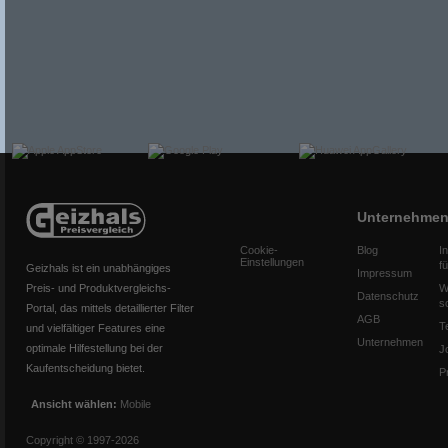
Unternehme
Cookie-
Blog
I
Einstellungen
f
Geizhals ist ein unabhängiges
Impressum
Preis- und Produktvergleichs-
W
Datenschutz
s
Portal, das mittels detaillierter Filter
AGB
T
und vielfältiger Features eine
Unternehmen
optimale Hilfestellung bei der
J
Kaufentscheidung bietet.
P
Ansicht wählen:
Mobile
Copyright © 1997-2026