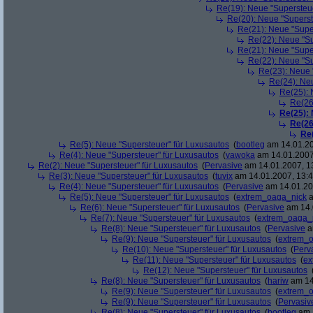
Re(19): Neue "Supersteue
Re(20): Neue "Superst
Re(21): Neue "Supe
Re(22): Neue "Su
Re(21): Neue "Supe
Re(22): Neue "Su
Re(23): Neue 
Re(24): Ne
Re(25): 
Re(26
Re(25):
Re(26
Re
Re(5): Neue "Supersteuer" für Luxusautos
(
bootleg
am 14.01.20
Re(4): Neue "Supersteuer" für Luxusautos
(
vawoka
am 14.01.2007
Re(2): Neue "Supersteuer" für Luxusautos
(
Pervasive
am 14.01.2007, 1
Re(3): Neue "Supersteuer" für Luxusautos
(
tuvix
am 14.01.2007, 13:4
Re(4): Neue "Supersteuer" für Luxusautos
(
Pervasive
am 14.01.20
Re(5): Neue "Supersteuer" für Luxusautos
(
extrem_oaga_nick
a
Re(6): Neue "Supersteuer" für Luxusautos
(
Pervasive
am 14.
Re(7): Neue "Supersteuer" für Luxusautos
(
extrem_oaga_
Re(8): Neue "Supersteuer" für Luxusautos
(
Pervasive
a
Re(9): Neue "Supersteuer" für Luxusautos
(
extrem_
Re(10): Neue "Supersteuer" für Luxusautos
(
Perv
Re(11): Neue "Supersteuer" für Luxusautos
(
ex
Re(12): Neue "Supersteuer" für Luxusautos
Re(8): Neue "Supersteuer" für Luxusautos
(
hariw
am 14
Re(9): Neue "Supersteuer" für Luxusautos
(
extrem_
Re(9): Neue "Supersteuer" für Luxusautos
(
Pervasiv
Re(8): Neue "Supersteuer" für Luxusautos
(
bootleg
am 1