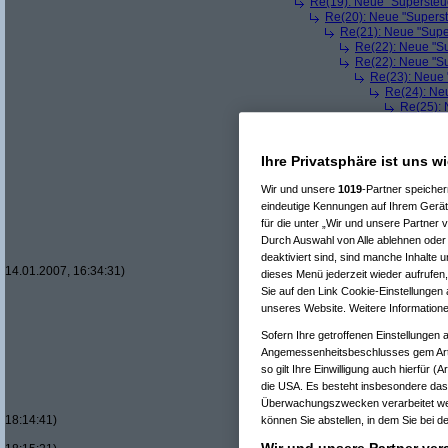
Re(19): Neue "Supersteue
Re(20): Neue "Superst
Re(21): Neue "Supe
Re(22): Neue "Su
Re(22): Neue "Su
Re(23): Neue 
Re(24): Ne
Re(25): 
Re(26
Re(
Re(
Ihre Privatsphäre ist uns w
Wir und unsere
1019
-Partner speiche
eindeutige Kennungen auf Ihrem Gerät
für die unter „Wir und unsere Partner 
Durch Auswahl von Alle ablehnen oder 
deaktiviert sind, sind manche Inhalte 
14.01.2007, 16:34:31)
dieses Menü jederzeit wieder aufrufen,
Sie auf den Link Cookie-Einstellungen 
unseres Website. Weitere Informatione
Sofern Ihre getroffenen Einstellungen 
Angemessenheitsbeschlusses gem Art
so gilt Ihre Einwilligung auch hierfür 
die USA. Es besteht insbesondere das 
Überwachungszwecken verarbeitet wer
18:14:41)
können Sie abstellen, in dem Sie bei de