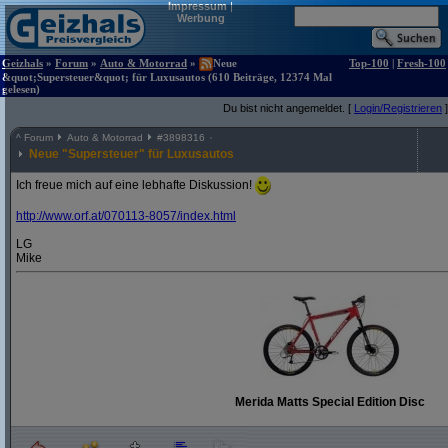
Impressum
|
Werbung
Geizhals
»
Forum
»
Auto & Motorrad
»
Neue
Top-100
|
Fresh-100
&quot;Supersteuer&quot; für Luxusautos (610 Beiträge, 12374 Mal
gelesen)
Du bist nicht angemeldet. [
Login/Registrieren
]
^
Forum
Auto & Motorrad
#
3898316
Neue "Supersteuer" für Luxusautos
Ich freue mich auf eine lebhafte Diskussion!
http:/
/
www.orf.at/
070113-8057/
index.html
LG
Mike
Merida Matts Special Edition Disc