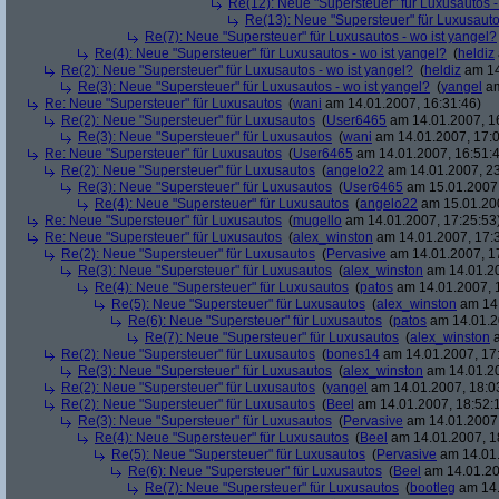
Re(12): Neue "Supersteuer" für Luxusautos -
Re(13): Neue "Supersteuer" für Luxusauto
Re(7): Neue "Supersteuer" für Luxusautos - wo ist yangel?
Re(4): Neue "Supersteuer" für Luxusautos - wo ist yangel?
(
heldiz
Re(2): Neue "Supersteuer" für Luxusautos - wo ist yangel?
(
heldiz
am 14
Re(3): Neue "Supersteuer" für Luxusautos - wo ist yangel?
(
yangel
am
Re: Neue "Supersteuer" für Luxusautos
(
wani
am 14.01.2007, 16:31:46)
Re(2): Neue "Supersteuer" für Luxusautos
(
User6465
am 14.01.2007, 1
Re(3): Neue "Supersteuer" für Luxusautos
(
wani
am 14.01.2007, 17:0
Re: Neue "Supersteuer" für Luxusautos
(
User6465
am 14.01.2007, 16:51:
Re(2): Neue "Supersteuer" für Luxusautos
(
angelo22
am 14.01.2007, 23
Re(3): Neue "Supersteuer" für Luxusautos
(
User6465
am 15.01.2007,
Re(4): Neue "Supersteuer" für Luxusautos
(
angelo22
am 15.01.200
Re: Neue "Supersteuer" für Luxusautos
(
mugello
am 14.01.2007, 17:25:53
Re: Neue "Supersteuer" für Luxusautos
(
alex_winston
am 14.01.2007, 17:
Re(2): Neue "Supersteuer" für Luxusautos
(
Pervasive
am 14.01.2007, 1
Re(3): Neue "Supersteuer" für Luxusautos
(
alex_winston
am 14.01.20
Re(4): Neue "Supersteuer" für Luxusautos
(
patos
am 14.01.2007, 
Re(5): Neue "Supersteuer" für Luxusautos
(
alex_winston
am 14.
Re(6): Neue "Supersteuer" für Luxusautos
(
patos
am 14.01.2
Re(7): Neue "Supersteuer" für Luxusautos
(
alex_winston
a
Re(2): Neue "Supersteuer" für Luxusautos
(
bones14
am 14.01.2007, 17
Re(3): Neue "Supersteuer" für Luxusautos
(
alex_winston
am 14.01.20
Re(2): Neue "Supersteuer" für Luxusautos
(
yangel
am 14.01.2007, 18:0
Re(2): Neue "Supersteuer" für Luxusautos
(
Beel
am 14.01.2007, 18:52:
Re(3): Neue "Supersteuer" für Luxusautos
(
Pervasive
am 14.01.2007,
Re(4): Neue "Supersteuer" für Luxusautos
(
Beel
am 14.01.2007, 1
Re(5): Neue "Supersteuer" für Luxusautos
(
Pervasive
am 14.01.
Re(6): Neue "Supersteuer" für Luxusautos
(
Beel
am 14.01.20
Re(7): Neue "Supersteuer" für Luxusautos
(
bootleg
am 14.