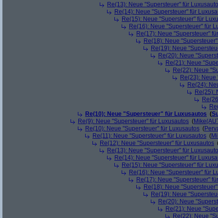
Re(13): Neue "Supersteuer" für Luxusaut
Re(14): Neue "Supersteuer" für Luxusa
Re(15): Neue "Supersteuer" für Lux
Re(16): Neue "Supersteuer" für 
Re(17): Neue "Supersteuer" fü
Re(18): Neue "Supersteuer"
Re(19): Neue "Supersteue
Re(20): Neue "Superst
Re(21): Neue "Supe
Re(22): Neue "Su
Re(23): Neue 
Re(24): Ne
Re(25): 
Re(26
Re(
Re(10): Neue "Supersteuer" für Luxusautos
(
Su
Re(9): Neue "Supersteuer" für Luxusautos
(
Mike(AU
Re(10): Neue "Supersteuer" für Luxusautos
(
Perv
Re(11): Neue "Supersteuer" für Luxusautos
(
Mi
Re(12): Neue "Supersteuer" für Luxusautos
Re(13): Neue "Supersteuer" für Luxusaut
Re(14): Neue "Supersteuer" für Luxusa
Re(15): Neue "Supersteuer" für Lux
Re(16): Neue "Supersteuer" für 
Re(17): Neue "Supersteuer" fü
Re(18): Neue "Supersteuer"
Re(19): Neue "Supersteue
Re(20): Neue "Superst
Re(21): Neue "Supe
Re(22): Neue "Su