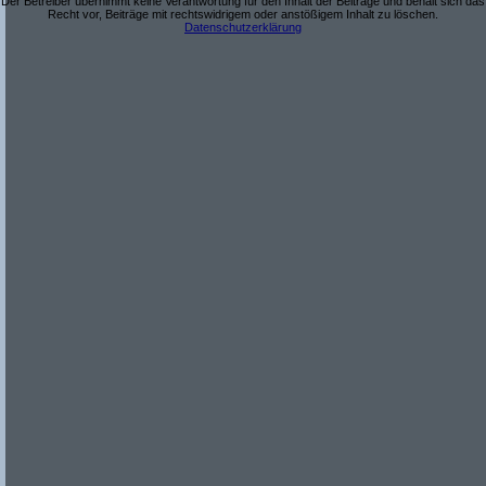
Der Betreiber übernimmt keine Verantwortung für den Inhalt der Beiträge und behält sich das
Recht vor, Beiträge mit rechtswidrigem oder anstößigem Inhalt zu löschen.
Datenschutzerklärung