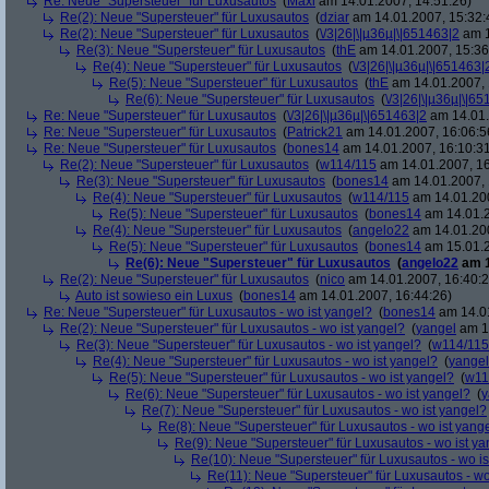
Re: Neue "Supersteuer" für Luxusautos
(
Maxl
am 14.01.2007, 14:51:26)
Re(2): Neue "Supersteuer" für Luxusautos
(
dziar
am 14.01.2007, 15:32:
Re(2): Neue "Supersteuer" für Luxusautos
(
\/3|26|\|µ36µ|\|651463|2
am 1
Re(3): Neue "Supersteuer" für Luxusautos
(
thE
am 14.01.2007, 15:36
Re(4): Neue "Supersteuer" für Luxusautos
(
\/3|26|\|µ36µ|\|651463|
Re(5): Neue "Supersteuer" für Luxusautos
(
thE
am 14.01.2007, 
Re(6): Neue "Supersteuer" für Luxusautos
(
\/3|26|\|µ36µ|\|6
Re: Neue "Supersteuer" für Luxusautos
(
\/3|26|\|µ36µ|\|651463|2
am 14.01.
Re: Neue "Supersteuer" für Luxusautos
(
Patrick21
am 14.01.2007, 16:06:5
Re: Neue "Supersteuer" für Luxusautos
(
bones14
am 14.01.2007, 16:10:3
Re(2): Neue "Supersteuer" für Luxusautos
(
w114/115
am 14.01.2007, 16
Re(3): Neue "Supersteuer" für Luxusautos
(
bones14
am 14.01.2007, 
Re(4): Neue "Supersteuer" für Luxusautos
(
w114/115
am 14.01.200
Re(5): Neue "Supersteuer" für Luxusautos
(
bones14
am 14.01.2
Re(4): Neue "Supersteuer" für Luxusautos
(
angelo22
am 14.01.200
Re(5): Neue "Supersteuer" für Luxusautos
(
bones14
am 15.01.2
Re(6): Neue "Supersteuer" für Luxusautos
(
angelo22
am 1
Re(2): Neue "Supersteuer" für Luxusautos
(
nico
am 14.01.2007, 16:40:2
Auto ist sowieso ein Luxus
(
bones14
am 14.01.2007, 16:44:26)
Re: Neue "Supersteuer" für Luxusautos - wo ist yangel?
(
bones14
am 14.01
Re(2): Neue "Supersteuer" für Luxusautos - wo ist yangel?
(
yangel
am 14
Re(3): Neue "Supersteuer" für Luxusautos - wo ist yangel?
(
w114/115
Re(4): Neue "Supersteuer" für Luxusautos - wo ist yangel?
(
yangel
Re(5): Neue "Supersteuer" für Luxusautos - wo ist yangel?
(
w11
Re(6): Neue "Supersteuer" für Luxusautos - wo ist yangel?
(
y
Re(7): Neue "Supersteuer" für Luxusautos - wo ist yangel?
Re(8): Neue "Supersteuer" für Luxusautos - wo ist yang
Re(9): Neue "Supersteuer" für Luxusautos - wo ist y
Re(10): Neue "Supersteuer" für Luxusautos - wo is
Re(11): Neue "Supersteuer" für Luxusautos - wo