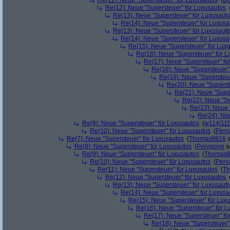
Re(11): Neue "Supersteuer" für Luxusautos
(
bo
Re(12): Neue "Supersteuer" für Luxusautos
Re(13): Neue "Supersteuer" für Luxusaut
Re(14): Neue "Supersteuer" für Luxusa
Re(13): Neue "Supersteuer" für Luxusaut
Re(14): Neue "Supersteuer" für Luxusa
Re(15): Neue "Supersteuer" für Lux
Re(16): Neue "Supersteuer" für 
Re(17): Neue "Supersteuer" fü
Re(18): Neue "Supersteuer"
Re(19): Neue "Supersteue
Re(20): Neue "Superst
Re(21): Neue "Supe
Re(22): Neue "Su
Re(23): Neue 
Re(24): Ne
Re(9): Neue "Supersteuer" für Luxusautos
(
w114/11
Re(10): Neue "Supersteuer" für Luxusautos
(
Perv
Re(7): Neue "Supersteuer" für Luxusautos
(
Thomas8816
a
Re(8): Neue "Supersteuer" für Luxusautos
(
Pervasive
a
Re(9): Neue "Supersteuer" für Luxusautos
(
Thomas
Re(10): Neue "Supersteuer" für Luxusautos
(
Perv
Re(11): Neue "Supersteuer" für Luxusautos
(
T
Re(12): Neue "Supersteuer" für Luxusautos
Re(13): Neue "Supersteuer" für Luxusaut
Re(14): Neue "Supersteuer" für Luxusa
Re(15): Neue "Supersteuer" für Lux
Re(16): Neue "Supersteuer" für 
Re(17): Neue "Supersteuer" fü
Re(18): Neue "Supersteuer"