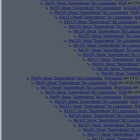
Re(8): Neue "Supersteuer" für Luxusautos
(
Gott
am 14.0
Re(9): Neue "Supersteuer" für Luxusautos
(
w114/11
Re(10): Neue "Supersteuer" für Luxusautos
(
Gott
a
Re(11): Neue "Supersteuer" für Luxusautos
(
w1
Re(12): Neue "Supersteuer" für Luxusautos
Re(13): Neue "Supersteuer" für Luxusaut
Re(14): Neue "Supersteuer" für Luxusa
Re(15): Neue "Supersteuer" für Lux
Re(13): Neue "Supersteuer" für Luxusaut
Re(14): Neue "Supersteuer" für Luxusa
Re(15): Neue "Supersteuer" für Lux
Re(16): Neue "Supersteuer" für 
Re(17): Neue "Supersteuer" fü
Re(18): Neue "Supersteuer"
Re(19): Neue "Supersteue
Re(20): Neue "Superst
Re(5): Neue "Supersteuer" für Luxusautos
(
Pervasive
am 14.01.
Re(6): Neue "Supersteuer" für Luxusautos
(
Gott
am 14.01.200
Re(7): Neue "Supersteuer" für Luxusautos
(
Pervasive
am 1
Re(8): Neue "Supersteuer" für Luxusautos
(
Gott
am 14.0
Re(9): Neue "Supersteuer" für Luxusautos
(
Pervasiv
Re(10): Neue "Supersteuer" für Luxusautos
(
Gott
a
Re(11): Neue "Supersteuer" für Luxusautos
(
Pe
Re(12): Neue "Supersteuer" für Luxusautos
Re(13): Neue "Supersteuer" für Luxusaut
Re(14): Neue "Supersteuer" für Luxusa
Re(15): Neue "Supersteuer" für Lux
Re(16): Neue "Supersteuer" für 
Re(17): Neue "Supersteuer" fü
Re(18): Neue "Supersteuer"