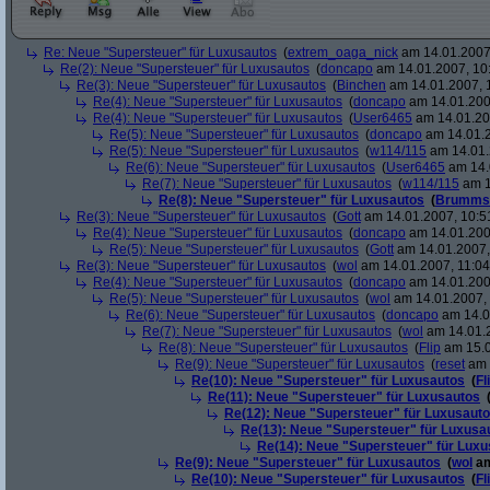
Re: Neue "Supersteuer" für Luxusautos
(
extrem_oaga_nick
am 14.01.2007,
Re(2): Neue "Supersteuer" für Luxusautos
(
doncapo
am 14.01.2007, 10
Re(3): Neue "Supersteuer" für Luxusautos
(
Binchen
am 14.01.2007, 
Re(4): Neue "Supersteuer" für Luxusautos
(
doncapo
am 14.01.200
Re(4): Neue "Supersteuer" für Luxusautos
(
User6465
am 14.01.20
Re(5): Neue "Supersteuer" für Luxusautos
(
doncapo
am 14.01.2
Re(5): Neue "Supersteuer" für Luxusautos
(
w114/115
am 14.01.
Re(6): Neue "Supersteuer" für Luxusautos
(
User6465
am 14.
Re(7): Neue "Supersteuer" für Luxusautos
(
w114/115
am 1
Re(8): Neue "Supersteuer" für Luxusautos
(
Brumms
Re(3): Neue "Supersteuer" für Luxusautos
(
Gott
am 14.01.2007, 10:5
Re(4): Neue "Supersteuer" für Luxusautos
(
doncapo
am 14.01.200
Re(5): Neue "Supersteuer" für Luxusautos
(
Gott
am 14.01.2007,
Re(3): Neue "Supersteuer" für Luxusautos
(
wol
am 14.01.2007, 11:04
Re(4): Neue "Supersteuer" für Luxusautos
(
doncapo
am 14.01.2007
Re(5): Neue "Supersteuer" für Luxusautos
(
wol
am 14.01.2007, 
Re(6): Neue "Supersteuer" für Luxusautos
(
doncapo
am 14.0
Re(7): Neue "Supersteuer" für Luxusautos
(
wol
am 14.01.2
Re(8): Neue "Supersteuer" für Luxusautos
(
Flip
am 15.0
Re(9): Neue "Supersteuer" für Luxusautos
(
reset
am 
Re(10): Neue "Supersteuer" für Luxusautos
(
Fl
Re(11): Neue "Supersteuer" für Luxusautos
Re(12): Neue "Supersteuer" für Luxusaut
Re(13): Neue "Supersteuer" für Luxusa
Re(14): Neue "Supersteuer" für Lux
Re(9): Neue "Supersteuer" für Luxusautos
(
wol
am
Re(10): Neue "Supersteuer" für Luxusautos
(
Fl