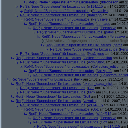
Re(5): Neue "Supersteuer" für Luxusautos
(
ddrobesch
am 13
Re(3): Neue "Supersteuer" für Luxusautos
(
w114/115
am 14.01.2007,
Re(4): Neue "Supersteuer" für Luxusautos
(
Pervasive
am 14.01.20
Re(3): Neue "Supersteuer" für Luxusautos
(
doncapo
am 14.01.2007, 
Re(4): Neue "Supersteuer" für Luxusautos
(
Pervasive
am 14.01.20
Re(5): Neue "Supersteuer" für Luxusautos
(
doncapo
am 14.01.2
Re(6): Neue "Supersteuer" für Luxusautos
(
Pervasive
am 14.
Re(7): Neue "Supersteuer" für Luxusautos
(
patos
am 14.01
Re(8): Neue "Supersteuer" für Luxusautos
(
Pervasive
a
Vom Autor zurückgezogen oder Autor hat seine Regist
Re(9): Neue "Supersteuer" für Luxusautos
(
patos
am 
Re(10): Neue "Supersteuer" für Luxusautos
(
Perv
Re(3): Neue "Supersteuer" für Luxusautos
(
Ἀσκληπιός
am 14.01.2007
Re(2): Neue "Supersteuer" für Luxusautos
(
Collectors_edition
am 14.01.
Re(3): Neue "Supersteuer" für Luxusautos
(
Ἀσκληπιός
am 14.01.2007
Re(4): Neue "Supersteuer" für Luxusautos
(
Collectors_edition
am 1
Re(5): Neue "Supersteuer" für Luxusautos
(
Ἀσκληπιός
am 14.01
Re(6): Neue "Supersteuer" für Luxusautos
(
Collectors_editio
Re: Neue "Supersteuer" für Luxusautos
(
tuvix
am 14.01.2007, 13:15:14)
Re(2): Neue "Supersteuer" für Luxusautos
(
extrem_oaga_nick
am 14.01.
Re(3): Neue "Supersteuer" für Luxusautos
(
Gott
am 14.01.2007, 13:2
Re(3): Neue "Supersteuer" für Luxusautos
(
tuvix
am 14.01.2007, 13:4
Re(2): Neue "Supersteuer" für Luxusautos
(
Gott
am 14.01.2007, 13:25:5
Re(2): Neue "Supersteuer" für Luxusautos
(
vawoka
am 14.01.2007, 13:
Re(3): Neue "Supersteuer" für Luxusautos
(
w114/115
am 14.01.2007,
Re(4): Neue "Supersteuer" für Luxusautos
(
Gott
am 14.01.2007, 13
Re(5): Neue "Supersteuer" für Luxusautos
(
w114/115
am 14.01.
Re(6): Neue "Supersteuer" für Luxusautos
(
Pervasive
am 14.
Re(6): Neue "Supersteuer" für Luxusautos
(
Gott
am 14.01.200
Re(7): Neue "Supersteuer" für Luxusautos
(
w114/115
am 1