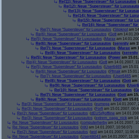
Re(11): Neue "Supersteuer" für Luxusautos
Re(12): Neue "Supersteuer" für Luxusaut
Re(13): Neue "Supersteuer" für Luxusa
Re(14): Neue "Supersteuer" für Lux
Re(15): Neue "Supersteuer" für L
Re(16): Neue "Supersteuer" für
Re(7): Neue "Supersteuer" für Luxusautos
(
Slipknot
am 14.
Re(6): Neue "Supersteuer" für Luxusautos
(
Gott
am 14.01.200
Re(5): Neue "Supersteuer" für Luxusautos
(
Marax
am 14.01.200
Re(6): Neue "Supersteuer" für Luxusautos
(
serenity
am 15
Re(7): Neue "Supersteuer" für Luxusautos
(
Marax
am 1
Re(8): Neue "Supersteuer" für Luxusautos
(
serenity
Re(5): Neue "Supersteuer" für Luxusautos
(
Power
am 15.01.
Re(4): Neue "Supersteuer" für Luxusautos
(
Gott
am 14.01.2007, 11
Re(5): Neue "Supersteuer" für Luxusautos
(
User6465
am 15.01.
Re(6): Neue "Supersteuer" für Luxusautos
(
Pfrnak
am 15.01.2
Re(7): Neue "Supersteuer" für Luxusautos
(
User6465
am 1
Re(8): Neue "Supersteuer" für Luxusautos
(
Gott
am 1
Re(9): Neue "Supersteuer" für Luxusautos
(
User6
Re(10): Neue "Supersteuer" für Luxusautos
(
Go
Re(7): Neue "Supersteuer" für Luxusautos
(
Gott
am 15.
Re(6): Neue "Supersteuer" für Luxusautos
(
Gott
am 15.01.
Re(3): Neue "Supersteuer" für Luxusautos
(
eumega
am 14.01.2007, 
Re(3): Neue "Supersteuer" für Luxusautos
(
Forfi
am 15.01.2007, 00:4
Re(2): Neue "Supersteuer" für Luxusautos
(
dEUS@offline
am 14.01.2007
Re(3): Neue "Supersteuer" für Luxusautos
(
extrem_oaga_nick
am 14.
Re: Neue "Supersteuer" für Luxusautos
(
computerherby
am 14.01.2007, 10
Re: Neue "Supersteuer" für Luxusautos
(
HKI
am 14.01.2007, 10:56:07)
Re(2): Neue "Supersteuer" für Luxusautos
(
wol
am 14.01.2007, 11:06:4
Re: Neue "Supersteuer" für Luxusautos
(
User48043
am 14.01.2007, 11:39