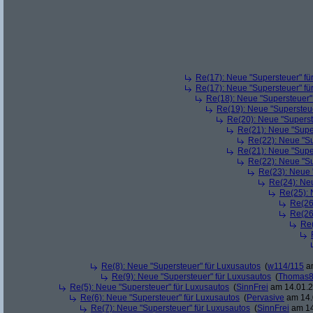
Re(17): Neue "Supersteuer" fü
Re(17): Neue "Supersteuer" fü
Re(18): Neue "Supersteuer"
Re(19): Neue "Supersteue
Re(20): Neue "Superst
Re(21): Neue "Supe
Re(22): Neue "Su
Re(21): Neue "Supe
Re(22): Neue "Su
Re(23): Neue 
Re(24): Ne
Re(25): 
Re(26
Re(26
Re(
Re(8): Neue "Supersteuer" für Luxusautos
(
w114/115
am
Re(9): Neue "Supersteuer" für Luxusautos
(
Thomas
Re(5): Neue "Supersteuer" für Luxusautos
(
SinnFrei
am 14.01.2
Re(6): Neue "Supersteuer" für Luxusautos
(
Pervasive
am 14.
Re(7): Neue "Supersteuer" für Luxusautos
(
SinnFrei
am 14