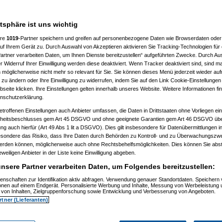
 10:41:43)
:46:50)
atsphäre ist uns wichtig
10:50:20)
7, 10:52:23)
ere
1019
-Partner speichern und greifen auf personenbezogene Daten wie Browserdaten oder 
07, 10:52:44)
f Ihrem Gerät zu. Durch Auswahl von Akzeptieren aktivieren Sie Tracking-Technologien für d
007, 11:01:21)
artner verarbeiten Daten, um Ihnen Dienste bereitzustellen“ aufgeführten Zwecke. Durch Aus
2007, 11:27:44)
01.2007, 14:15:42)
 Widerruf Ihrer Einwilligung werden diese deaktiviert. Wenn Tracker deaktiviert sind, sind m
4.01.2007, 14:17:28)
 möglicherweise nicht mehr so relevant für Sie. Sie können dieses Menü jederzeit wieder auf
el
am 15.01.2007, 12:42:30)
 zu ändern oder Ihre Einwilligung zu widerrufen, indem Sie auf den Link Cookie-Einstellunge
1:59)
eite klicken. Ihre Einstellungen gelten innerhalb unseres Website. Weitere Informationen fin
7, 10:55:38)
nschutzerklärung.
 11:02:48)
:23)
etroffenen Einstellungen auch Anbieter umfassen, die Daten in Drittstaaten ohne Vorliegen ei
, 11:17:13)
itsbeschlusses gem Art 45 DSGVO und ohne geeignete Garantien gem Art 46 DSGVO übermi
11:18:26)
gung auch hierfür (Art 49 Abs 1 lit a DSGVO). Dies gilt insbesondere für Datenübermittlungen i
1.2007, 11:30:04)
esondere das Risiko, dass Ihre Daten durch Behörden zu Kontroll- und zu Überwachungsz
007, 11:35:10)
werden können, möglicherweise auch ohne Rechtsbehelfsmöglichkeiten. Dies können Sie abst
1.2007, 08:06:40)
15.01.2007, 08:19:08)
eweiligen Anbieter in der Liste keine Einwilligung abgeben.
ip
am 15.01.2007, 12:34:31)
nsere Partner verarbeiten Daten, um Folgendes bereitzustellen:
(
reset
am 15.01.2007, 13:35:59)
os
(
Flip
am 15.01.2007, 17:32:28)
enschaften zur Identifikation aktiv abfragen. Verwendung genauer Standortdaten. Speichern 
utos
(
reset
am 16.01.2007, 09:21:51)
ionen auf einem Endgerät. Personalisierte Werbung und Inhalte, Messung von Werbeleistung 
usautos
(
Flip
am 16.01.2007, 21:40:15)
von Inhalten, Zielgruppenforschung sowie Entwicklung und Verbesserung von Angeboten.
 15.01.2007, 16:49:41)
rtner (Lieferanten)
ip
am 15.01.2007, 17:34:16)
(
wol
am 15.01.2007, 21:28:52)
os
(
Flip
am 15.01.2007, 21:31:36)