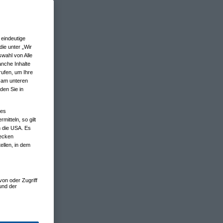
eindeutige
ie unter „Wir
wahl von Alle
anche Inhalte
rufen, um Ihre
n am unteren
den Sie in
nes
tteln, so gilt
n die USA. Es
wecken
ellen, in dem
von oder Zugriff
und der