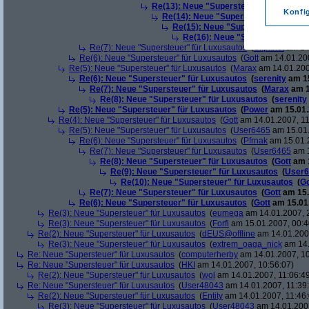
Re(13): Neue "Supersteuer" für Luxusa
Konfi
Re(14): Neue "Supersteuer" für Lux
Re(15): Neue "Supersteuer" für L
Re(16): Neue "Supersteuer" für
Re(7): Neue "Supersteuer" für Luxusautos
(
Slipknot
am 14.
Re(6): Neue "Supersteuer" für Luxusautos
(
Gott
am 14.01.200
Re(5): Neue "Supersteuer" für Luxusautos
(
Marax
am 14.01.200
Re(6): Neue "Supersteuer" für Luxusautos
(
serenity
am 15
Re(7): Neue "Supersteuer" für Luxusautos
(
Marax
am 1
Re(8): Neue "Supersteuer" für Luxusautos
(
serenity
Re(5): Neue "Supersteuer" für Luxusautos
(
Power
am 15.01.
Re(4): Neue "Supersteuer" für Luxusautos
(
Gott
am 14.01.2007, 11
Re(5): Neue "Supersteuer" für Luxusautos
(
User6465
am 15.01.
Re(6): Neue "Supersteuer" für Luxusautos
(
Pfrnak
am 15.01.2
Re(7): Neue "Supersteuer" für Luxusautos
(
User6465
am 1
Re(8): Neue "Supersteuer" für Luxusautos
(
Gott
am 1
Re(9): Neue "Supersteuer" für Luxusautos
(
User6
Re(10): Neue "Supersteuer" für Luxusautos
(
Go
Re(7): Neue "Supersteuer" für Luxusautos
(
Gott
am 15.
Re(6): Neue "Supersteuer" für Luxusautos
(
Gott
am 15.01.
Re(3): Neue "Supersteuer" für Luxusautos
(
eumega
am 14.01.2007, 
Re(3): Neue "Supersteuer" für Luxusautos
(
Forfi
am 15.01.2007, 00:4
Re(2): Neue "Supersteuer" für Luxusautos
(
dEUS@offline
am 14.01.2007
Re(3): Neue "Supersteuer" für Luxusautos
(
extrem_oaga_nick
am 14.
Re: Neue "Supersteuer" für Luxusautos
(
computerherby
am 14.01.2007, 10
Re: Neue "Supersteuer" für Luxusautos
(
HKI
am 14.01.2007, 10:56:07)
Re(2): Neue "Supersteuer" für Luxusautos
(
wol
am 14.01.2007, 11:06:4
Re: Neue "Supersteuer" für Luxusautos
(
User48043
am 14.01.2007, 11:39
Re(2): Neue "Supersteuer" für Luxusautos
(
Entity
am 14.01.2007, 11:46:
Re(3): Neue "Supersteuer" für Luxusautos
(
User48043
am 14.01.2007