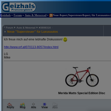
Geizhals
»
Forum
»
Auto & Motorrad
»
Neue &quot;Supersteuer&quot; für Luxusautos (
^
Forum
Auto & Motorrad
#
3898316
Neue "Supersteuer" für Luxusautos
Ich freue mich auf eine lebhafte Diskussion!
http:/
/
www.orf.at/
070113-8057/
index.html
LG
Mike
Merida Matts Special Edition Disc