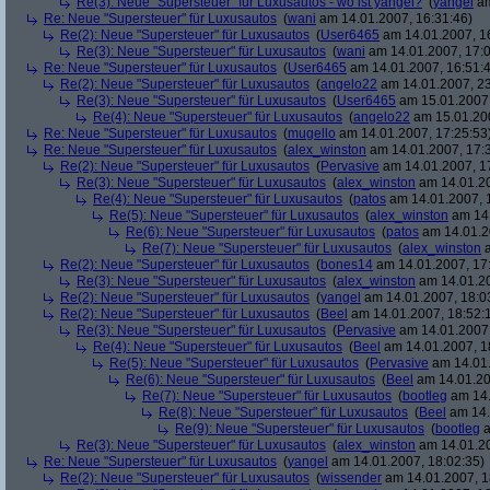
Re(3): Neue "Supersteuer" für Luxusautos - wo ist yangel?
(
yangel
am
Re: Neue "Supersteuer" für Luxusautos
(
wani
am 14.01.2007, 16:31:46)
Re(2): Neue "Supersteuer" für Luxusautos
(
User6465
am 14.01.2007, 1
Re(3): Neue "Supersteuer" für Luxusautos
(
wani
am 14.01.2007, 17:0
Re: Neue "Supersteuer" für Luxusautos
(
User6465
am 14.01.2007, 16:51:
Re(2): Neue "Supersteuer" für Luxusautos
(
angelo22
am 14.01.2007, 23
Re(3): Neue "Supersteuer" für Luxusautos
(
User6465
am 15.01.2007,
Re(4): Neue "Supersteuer" für Luxusautos
(
angelo22
am 15.01.200
Re: Neue "Supersteuer" für Luxusautos
(
mugello
am 14.01.2007, 17:25:53
Re: Neue "Supersteuer" für Luxusautos
(
alex_winston
am 14.01.2007, 17:
Re(2): Neue "Supersteuer" für Luxusautos
(
Pervasive
am 14.01.2007, 1
Re(3): Neue "Supersteuer" für Luxusautos
(
alex_winston
am 14.01.20
Re(4): Neue "Supersteuer" für Luxusautos
(
patos
am 14.01.2007, 
Re(5): Neue "Supersteuer" für Luxusautos
(
alex_winston
am 14.
Re(6): Neue "Supersteuer" für Luxusautos
(
patos
am 14.01.2
Re(7): Neue "Supersteuer" für Luxusautos
(
alex_winston
a
Re(2): Neue "Supersteuer" für Luxusautos
(
bones14
am 14.01.2007, 17
Re(3): Neue "Supersteuer" für Luxusautos
(
alex_winston
am 14.01.20
Re(2): Neue "Supersteuer" für Luxusautos
(
yangel
am 14.01.2007, 18:0
Re(2): Neue "Supersteuer" für Luxusautos
(
Beel
am 14.01.2007, 18:52:
Re(3): Neue "Supersteuer" für Luxusautos
(
Pervasive
am 14.01.2007,
Re(4): Neue "Supersteuer" für Luxusautos
(
Beel
am 14.01.2007, 1
Re(5): Neue "Supersteuer" für Luxusautos
(
Pervasive
am 14.01.
Re(6): Neue "Supersteuer" für Luxusautos
(
Beel
am 14.01.20
Re(7): Neue "Supersteuer" für Luxusautos
(
bootleg
am 14.
Re(8): Neue "Supersteuer" für Luxusautos
(
Beel
am 14.
Re(9): Neue "Supersteuer" für Luxusautos
(
bootleg
a
Re(3): Neue "Supersteuer" für Luxusautos
(
alex_winston
am 14.01.20
Re: Neue "Supersteuer" für Luxusautos
(
yangel
am 14.01.2007, 18:02:35)
Re(2): Neue "Supersteuer" für Luxusautos
(
wissender
am 14.01.2007, 1