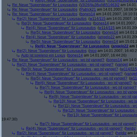
Re(6): Neue "Supersteuer" für Luxusautos
(
\/3|26|\|µ36µ|\|6
Re: Neue "Supersteuer" für Luxusautos
(
\/3|26|\|µ36µ|\|651463|2
am 14.01.
Re: Neue "Supersteuer" für Luxusautos
(
Patrick21
am 14.01.2007, 16:06:5
Re: Neue "Supersteuer" für Luxusautos
(
bones14
am 14.01.2007, 16:10:3
Re(2): Neue "Supersteuer" für Luxusautos
(
w114/115
am 14.01.2007, 16
Re(3): Neue "Supersteuer" für Luxusautos
(
bones14
am 14.01.2007, 
Re(4): Neue "Supersteuer" für Luxusautos
(
w114/115
am 14.01.200
Re(5): Neue "Supersteuer" für Luxusautos
(
bones14
am 14.01.2
Re(4): Neue "Supersteuer" für Luxusautos
(
angelo22
am 14.01.200
Re(5): Neue "Supersteuer" für Luxusautos
(
bones14
am 15.01.2
Re(6): Neue "Supersteuer" für Luxusautos
(
angelo22
am 1
Re(2): Neue "Supersteuer" für Luxusautos
(
nico
am 14.01.2007, 16:40:2
Auto ist sowieso ein Luxus
(
bones14
am 14.01.2007, 16:44:26)
Re: Neue "Supersteuer" für Luxusautos - wo ist yangel?
(
bones14
am 14.01
Re(2): Neue "Supersteuer" für Luxusautos - wo ist yangel?
(
yangel
am 14
Re(3): Neue "Supersteuer" für Luxusautos - wo ist yangel?
(
w114/115
Re(4): Neue "Supersteuer" für Luxusautos - wo ist yangel?
(
yangel
Re(5): Neue "Supersteuer" für Luxusautos - wo ist yangel?
(
w11
Re(6): Neue "Supersteuer" für Luxusautos - wo ist yangel?
(
y
Re(7): Neue "Supersteuer" für Luxusautos - wo ist yangel?
Re(8): Neue "Supersteuer" für Luxusautos - wo ist yang
Re(9): Neue "Supersteuer" für Luxusautos - wo ist y
Re(10): Neue "Supersteuer" für Luxusautos - wo is
Re(11): Neue "Supersteuer" für Luxusautos - wo
Re(12): Neue "Supersteuer" für Luxusautos -
Re(13): Neue "Supersteuer" für Luxusauto
19:47:30)
Re(7): Neue "Supersteuer" für Luxusautos - wo ist yangel?
Re(4): Neue "Supersteuer" für Luxusautos - wo ist yangel?
(
heldiz
Re(2): Neue "Supersteuer" für Luxusautos - wo ist yangel?
(
heldiz
am 14