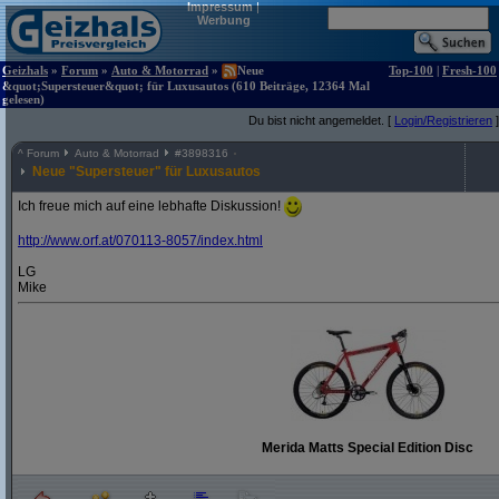
Impressum
|
Werbung
Geizhals
»
Forum
»
Auto & Motorrad
»
Neue
Top-100
|
Fresh-100
&quot;Supersteuer&quot; für Luxusautos (610 Beiträge, 12364 Mal
gelesen)
Du bist nicht angemeldet. [
Login/Registrieren
]
^
Forum
Auto & Motorrad
#
3898316
Neue "Supersteuer" für Luxusautos
Ich freue mich auf eine lebhafte Diskussion!
http:/
/
www.orf.at/
070113-8057/
index.html
LG
Mike
Merida Matts Special Edition Disc