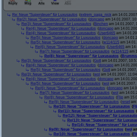
Re: Neue "Supersteuer" für Luxusautos
(
extrem_oaga_nick
am 14.01.2007,
Re(2): Neue "Supersteuer" für Luxusautos
(
doncapo
am 14.01.2007, 10
Re(3): Neue "Supersteuer" für Luxusautos
(
Binchen
am 14.01.2007, 
Re(4): Neue "Supersteuer" für Luxusautos
(
doncapo
am 14.01.200
Re(4): Neue "Supersteuer" für Luxusautos
(
User6465
am 14.01.20
Re(5): Neue "Supersteuer" für Luxusautos
(
doncapo
am 14.01.2
Re(5): Neue "Supersteuer" für Luxusautos
(
w114/115
am 14.01.
Re(6): Neue "Supersteuer" für Luxusautos
(
User6465
am 14.
Re(7): Neue "Supersteuer" für Luxusautos
(
w114/115
am 1
Re(8): Neue "Supersteuer" für Luxusautos
(
Brumms
Re(3): Neue "Supersteuer" für Luxusautos
(
Gott
am 14.01.2007, 10:5
Re(4): Neue "Supersteuer" für Luxusautos
(
doncapo
am 14.01.200
Re(5): Neue "Supersteuer" für Luxusautos
(
Gott
am 14.01.2007,
Re(3): Neue "Supersteuer" für Luxusautos
(
wol
am 14.01.2007, 11:04
Re(4): Neue "Supersteuer" für Luxusautos
(
doncapo
am 14.01.2007
Re(5): Neue "Supersteuer" für Luxusautos
(
wol
am 14.01.2007, 
Re(6): Neue "Supersteuer" für Luxusautos
(
doncapo
am 14.0
Re(7): Neue "Supersteuer" für Luxusautos
(
wol
am 14.01.2
Re(8): Neue "Supersteuer" für Luxusautos
(
Flip
am 15.0
Re(9): Neue "Supersteuer" für Luxusautos
(
reset
am 
Re(10): Neue "Supersteuer" für Luxusautos
(
Fl
Re(11): Neue "Supersteuer" für Luxusautos
Re(12): Neue "Supersteuer" für Luxusaut
Re(13): Neue "Supersteuer" für Luxusa
Re(14): Neue "Supersteuer" für Lux
Re(9): Neue "Supersteuer" für Luxusautos
(
wol
am
Re(10): Neue "Supersteuer" für Luxusautos
(
Fl