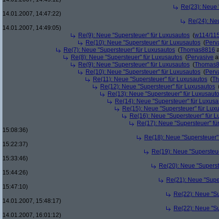
Re(23): Neue 
14.01.2007, 14:47:22)
Re(24): Ne
14.01.2007, 14:49:05)
Re(9): Neue "Supersteuer" für Luxusautos
(
w114/11
Re(10): Neue "Supersteuer" für Luxusautos
(
Perv
Re(7): Neue "Supersteuer" für Luxusautos
(
Thomas8816
a
Re(8): Neue "Supersteuer" für Luxusautos
(
Pervasive
a
Re(9): Neue "Supersteuer" für Luxusautos
(
Thomas
Re(10): Neue "Supersteuer" für Luxusautos
(
Perv
Re(11): Neue "Supersteuer" für Luxusautos
(
T
Re(12): Neue "Supersteuer" für Luxusautos
Re(13): Neue "Supersteuer" für Luxusaut
Re(14): Neue "Supersteuer" für Luxusa
Re(15): Neue "Supersteuer" für Lux
Re(16): Neue "Supersteuer" für 
Re(17): Neue "Supersteuer" fü
15:08:36)
Re(18): Neue "Supersteuer"
15:22:37)
Re(19): Neue "Supersteue
15:33:46)
Re(20): Neue "Superst
15:44:26)
Re(21): Neue "Supe
15:47:10)
Re(22): Neue "Su
14.01.2007, 15:48:17)
Re(22): Neue "Su
14.01.2007, 16:01:12)