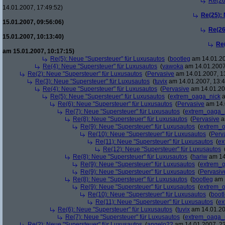
Re(26
14.01.2007, 17:49:52)
Re(25):
15.01.2007, 09:56:06)
Re(26
15.01.2007, 10:13:40)
Re
am 15.01.2007, 10:17:15)
Re(5): Neue "Supersteuer" für Luxusautos
(
bootleg
am 14.01.20
Re(4): Neue "Supersteuer" für Luxusautos
(
vawoka
am 14.01.2007
Re(2): Neue "Supersteuer" für Luxusautos
(
Pervasive
am 14.01.2007, 1
Re(3): Neue "Supersteuer" für Luxusautos
(
tuvix
am 14.01.2007, 13:4
Re(4): Neue "Supersteuer" für Luxusautos
(
Pervasive
am 14.01.20
Re(5): Neue "Supersteuer" für Luxusautos
(
extrem_oaga_nick
a
Re(6): Neue "Supersteuer" für Luxusautos
(
Pervasive
am 14.
Re(7): Neue "Supersteuer" für Luxusautos
(
extrem_oaga_
Re(8): Neue "Supersteuer" für Luxusautos
(
Pervasive
a
Re(9): Neue "Supersteuer" für Luxusautos
(
extrem_
Re(10): Neue "Supersteuer" für Luxusautos
(
Perv
Re(11): Neue "Supersteuer" für Luxusautos
(
ex
Re(12): Neue "Supersteuer" für Luxusautos
Re(8): Neue "Supersteuer" für Luxusautos
(
hariw
am 14
Re(9): Neue "Supersteuer" für Luxusautos
(
extrem_
Re(9): Neue "Supersteuer" für Luxusautos
(
Pervasiv
Re(8): Neue "Supersteuer" für Luxusautos
(
bootleg
am 1
Re(9): Neue "Supersteuer" für Luxusautos
(
extrem_
Re(10): Neue "Supersteuer" für Luxusautos
(
boot
Re(11): Neue "Supersteuer" für Luxusautos
(
ex
Re(6): Neue "Supersteuer" für Luxusautos
(
tuvix
am 14.01.20
Re(7): Neue "Supersteuer" für Luxusautos
(
extrem_oaga_
Re(2): Neue "Supersteuer" für Luxusautos
(
angelo22
am 14.01.2007, 23