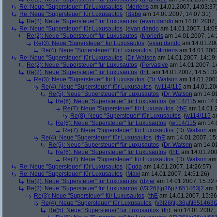
Re: Neue "Supersteuer" für Luxusautos
(
Morieris
am 14.01.2007, 14:03:37
Re: Neue "Supersteuer" für Luxusautos
(
Babe
am 14.01.2007, 14:07:31)
Re(2): Neue "Supersteuer" für Luxusautos
(
evan dando
am 14.01.2007, 
Re: Neue "Supersteuer" für Luxusautos
(
evan dando
am 14.01.2007, 14:09
Re(2): Neue "Supersteuer" für Luxusautos
(
Morieris
am 14.01.2007, 14:
Re(3): Neue "Supersteuer" für Luxusautos
(
evan dando
am 14.01.200
Re(4): Neue "Supersteuer" für Luxusautos
(
Morieris
am 14.01.2007
Re: Neue "Supersteuer" für Luxusautos
(
Dr. Watson
am 14.01.2007, 14:19:
Re(2): Neue "Supersteuer" für Luxusautos
(
Pervasive
am 14.01.2007, 1
Re(2): Neue "Supersteuer" für Luxusautos
(
thE
am 14.01.2007, 14:51:3
Re(3): Neue "Supersteuer" für Luxusautos
(
Dr. Watson
am 14.01.2007
Re(4): Neue "Supersteuer" für Luxusautos
(
w114/115
am 14.01.200
Re(5): Neue "Supersteuer" für Luxusautos
(
Dr. Watson
am 14.01
Re(6): Neue "Supersteuer" für Luxusautos
(
w114/115
am 14.0
Re(7): Neue "Supersteuer" für Luxusautos
(
thE
am 14.01.2
Re(8): Neue "Supersteuer" für Luxusautos
(
w114/115
am
Re(6): Neue "Supersteuer" für Luxusautos
(
w114/115
am 14.0
Re(7): Neue "Supersteuer" für Luxusautos
(
Dr. Watson
am 
Re(4): Neue "Supersteuer" für Luxusautos
(
thE
am 14.01.2007, 15
Re(5): Neue "Supersteuer" für Luxusautos
(
Dr. Watson
am 14.01
Re(6): Neue "Supersteuer" für Luxusautos
(
thE
am 14.01.200
Re(7): Neue "Supersteuer" für Luxusautos
(
Dr. Watson
am 
Re: Neue "Supersteuer" für Luxusautos
(
Cuda
am 14.01.2007, 14:26:57)
Re: Neue "Supersteuer" für Luxusautos
(
Maxl
am 14.01.2007, 14:51:26)
Re(2): Neue "Supersteuer" für Luxusautos
(
dziar
am 14.01.2007, 15:32:
Re(2): Neue "Supersteuer" für Luxusautos
(
\/3|26|\|µ36µ|\|651463|2
am 1
Re(3): Neue "Supersteuer" für Luxusautos
(
thE
am 14.01.2007, 15:36
Re(4): Neue "Supersteuer" für Luxusautos
(
\/3|26|\|µ36µ|\|651463|
Re(5): Neue "Supersteuer" für Luxusautos
(
thE
am 14.01.2007, 