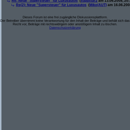
Re: Neue "Supersteuer" für Luxusautos
(
supastar2
am 13.06.2008, 20:
Re(2): Neue "Supersteuer" für Luxusautos
(
Mike(AUT)
am 16.06.2008
Dieses Forum ist eine frei zugängliche Diskussionsplattform.
Der Betreiber übernimmt keine Verantwortung für den Inhalt der Beiträge und behält sich das
Recht vor, Beiträge mit rechtswidrigem oder anstößigem Inhalt zu löschen.
Datenschutzerklärung