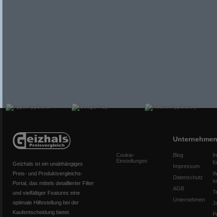
Unternehme
Cookie-
Blog
I
Einstellungen
f
Geizhals ist ein unabhängiges
Impressum
Preis- und Produktvergleichs-
W
Datenschutz
s
Portal, das mittels detaillierter Filter
AGB
T
und vielfältiger Features eine
Unternehmen
optimale Hilfestellung bei der
J
Kaufentscheidung bietet.
P