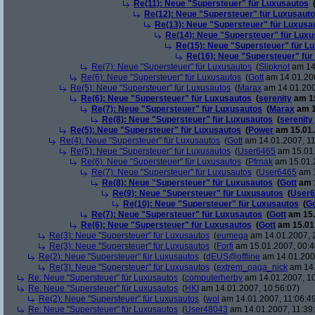
Re(11): Neue "Supersteuer" für Luxusautos
Re(12): Neue "Supersteuer" für Luxusaut
Re(13): Neue "Supersteuer" für Luxusa
Re(14): Neue "Supersteuer" für Lux
Re(15): Neue "Supersteuer" für L
Re(16): Neue "Supersteuer" für
Re(7): Neue "Supersteuer" für Luxusautos
(
Slipknot
am 14.
Re(6): Neue "Supersteuer" für Luxusautos
(
Gott
am 14.01.200
Re(5): Neue "Supersteuer" für Luxusautos
(
Marax
am 14.01.200
Re(6): Neue "Supersteuer" für Luxusautos
(
serenity
am 15
Re(7): Neue "Supersteuer" für Luxusautos
(
Marax
am 1
Re(8): Neue "Supersteuer" für Luxusautos
(
serenity
Re(5): Neue "Supersteuer" für Luxusautos
(
Power
am 15.01.
Re(4): Neue "Supersteuer" für Luxusautos
(
Gott
am 14.01.2007, 11
Re(5): Neue "Supersteuer" für Luxusautos
(
User6465
am 15.01.
Re(6): Neue "Supersteuer" für Luxusautos
(
Pfrnak
am 15.01.2
Re(7): Neue "Supersteuer" für Luxusautos
(
User6465
am 1
Re(8): Neue "Supersteuer" für Luxusautos
(
Gott
am 1
Re(9): Neue "Supersteuer" für Luxusautos
(
User6
Re(10): Neue "Supersteuer" für Luxusautos
(
Go
Re(7): Neue "Supersteuer" für Luxusautos
(
Gott
am 15.
Re(6): Neue "Supersteuer" für Luxusautos
(
Gott
am 15.01.
Re(3): Neue "Supersteuer" für Luxusautos
(
eumega
am 14.01.2007, 
Re(3): Neue "Supersteuer" für Luxusautos
(
Forfi
am 15.01.2007, 00:4
Re(2): Neue "Supersteuer" für Luxusautos
(
dEUS@offline
am 14.01.2007
Re(3): Neue "Supersteuer" für Luxusautos
(
extrem_oaga_nick
am 14.
Re: Neue "Supersteuer" für Luxusautos
(
computerherby
am 14.01.2007, 10
Re: Neue "Supersteuer" für Luxusautos
(
HKI
am 14.01.2007, 10:56:07)
Re(2): Neue "Supersteuer" für Luxusautos
(
wol
am 14.01.2007, 11:06:4
Re: Neue "Supersteuer" für Luxusautos
(
User48043
am 14.01.2007, 11:39