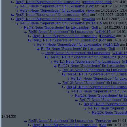
Re(2): Neue "Supersteuer" für Luxusautos
(
extrem_oaga_nick
am 14.01.
Re(3): Neue "Supersteuer" für Luxusautos
(
Gott
am 14.01.2007, 13:2
Re(3): Neue "Supersteuer" für Luxusautos
(
tuvix
am 14.01.2007, 13:4
Re(2): Neue "Supersteuer" für Luxusautos
(
Gott
am 14.01.2007, 13:25:5
Re(2): Neue "Supersteuer" für Luxusautos
(
vawoka
am 14.01.2007, 13:
Re(3): Neue "Supersteuer" für Luxusautos
(
w114/115
am 14.01.2007,
Re(4): Neue "Supersteuer" für Luxusautos
(
Gott
am 14.01.2007, 13
Re(5): Neue "Supersteuer" für Luxusautos
(
w114/115
am 14.01.
Re(6): Neue "Supersteuer" für Luxusautos
(
Pervasive
am 14.
Re(6): Neue "Supersteuer" für Luxusautos
(
Gott
am 14.01.200
Re(7): Neue "Supersteuer" für Luxusautos
(
w114/115
am 1
Re(8): Neue "Supersteuer" für Luxusautos
(
Gott
am 14.0
Re(9): Neue "Supersteuer" für Luxusautos
(
w114/11
Re(10): Neue "Supersteuer" für Luxusautos
(
Gott
a
Re(11): Neue "Supersteuer" für Luxusautos
(
w1
Re(12): Neue "Supersteuer" für Luxusautos
Re(13): Neue "Supersteuer" für Luxusaut
Re(14): Neue "Supersteuer" für Luxusa
Re(15): Neue "Supersteuer" für Lux
Re(13): Neue "Supersteuer" für Luxusaut
Re(14): Neue "Supersteuer" für Luxusa
Re(15): Neue "Supersteuer" für Lux
Re(16): Neue "Supersteuer" für 
Re(17): Neue "Supersteuer" fü
Re(18): Neue "Supersteuer"
Re(19): Neue "Supersteue
Re(20): Neue "Superst
17:34:33)
Re(5): Neue "Supersteuer" für Luxusautos
(
Pervasive
am 14.01.
Re(6): Neue "Supersteuer" für Luxusautos
(
Gott
am 14.01.200