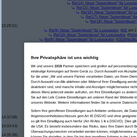
Re(14): Neue "Supersteuer" für Luxusa
Re(15): Neue "Supersteuer" für Lux
Re(16): Neue "Supersteuer" für 
Re(17): Neue "Supersteuer" fü
Re(18): Neue "Supersteuer"
15:29:31)
Re(9): Neue "Supersteuer" für Luxusautos
(
thE
am 14
Re(10): Neue "Supersteuer" für Luxusautos
(
Perv
Re(8): Neue "Supersteuer" für Luxusautos
(
\/3|26|\|µ36
Re(7): Neue "Supersteuer" für Luxusautos
(
Roliboli
am 14.
Re(7): Neue "Supersteuer" für Luxusautos
(
Rain
am 15.01.
Re(5): Neue "Supersteuer" für Luxusautos
(
bootleg
am 14.01.20
Ihre Privatsphäre ist uns wichtig
Re(6): Neue "Supersteuer" für Luxusautos
(
Pervasive
am 14.
Re(7): Neue "Supersteuer" für Luxusautos
(
bootleg
am 14.
Wir und unsere
1019
-Partner speichern und greifen auf personenbezo
Re(8): Neue "Supersteuer" für Luxusautos
(
Pervasive
a
eindeutige Kennungen auf Ihrem Gerät zu. Durch Auswahl von Akzeptier
Re(9): Neue "Supersteuer" für Luxusautos
(
bootleg
a
Re(10): Neue "Supersteuer" für Luxusautos
(
Perv
für die unter „Wir und unsere Partner verarbeiten Daten, um Ihnen Dien
Re(11): Neue "Supersteuer" für Luxusautos
(
w1
Durch Auswahl von Alle ablehnen oder Widerruf Ihrer Einwilligung werde
Re(12): Neue "Supersteuer" für Luxusautos
deaktiviert sind, sind manche Inhalte und Anzeigen möglicherweise nicht
Re(13): Neue "Supersteuer" für Luxusaut
dieses Menü jederzeit wieder aufrufen, um Ihre Einstellungen zu ändern 
Re(14): Neue "Supersteuer" für Luxusa
Sie auf den Link Cookie-Einstellungen am unteren Rand der Webseite kli
Re(15): Neue "Supersteuer" für Lux
unseres Website. Weitere Informationen finden Sie in unserer Datensch
Re(16): Neue "Supersteuer" für 
Re(17): Neue "Supersteuer" fü
Sofern Ihre getroffenen Einstellungen auch Anbieter umfassen, die Daten
Re(18): Neue "Supersteuer"
Angemessenheitsbeschlusses gem Art 45 DSGVO und ohne geeignete G
14:32:08)
so gilt Ihre Einwilligung auch hierfür (Art 49 Abs 1 lit a DSGVO). Dies gi
Re(19): Neue "Supersteue
14:33:43)
die USA. Es besteht insbesondere das Risiko, dass Ihre Daten durch B
Re(20): Neue "Superst
Überwachungszwecken verarbeitet werden können, möglicherweise auc
14:35:39)
können Sie abstellen, in dem Sie bei dem jeweiligen Anbieter in der Liste