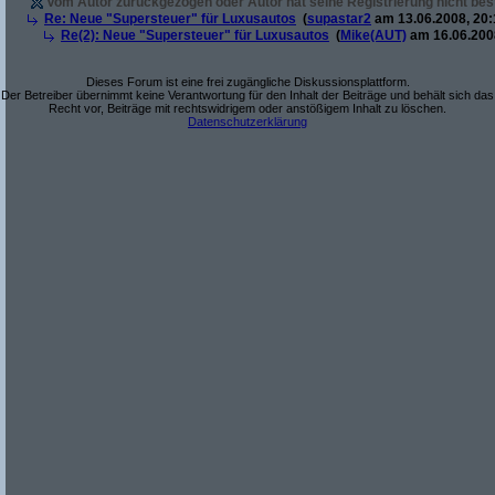
Vom Autor zurückgezogen oder Autor hat seine Registrierung nicht best
Re: Neue "Supersteuer" für Luxusautos
(
supastar2
am 13.06.2008, 20:
Re(2): Neue "Supersteuer" für Luxusautos
(
Mike(AUT)
am 16.06.2008
Dieses Forum ist eine frei zugängliche Diskussionsplattform.
Der Betreiber übernimmt keine Verantwortung für den Inhalt der Beiträge und behält sich das
Recht vor, Beiträge mit rechtswidrigem oder anstößigem Inhalt zu löschen.
Datenschutzerklärung