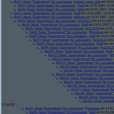
Re(2): Neue "Supersteuer" für Luxusautos
(
extrem_oaga_nick
am 14.01.
Re(3): Neue "Supersteuer" für Luxusautos
(
Gott
am 14.01.2007, 13:2
Re(3): Neue "Supersteuer" für Luxusautos
(
tuvix
am 14.01.2007, 13:4
Re(2): Neue "Supersteuer" für Luxusautos
(
Gott
am 14.01.2007, 13:25:5
Re(2): Neue "Supersteuer" für Luxusautos
(
vawoka
am 14.01.2007, 13:
Re(3): Neue "Supersteuer" für Luxusautos
(
w114/115
am 14.01.2007,
Re(4): Neue "Supersteuer" für Luxusautos
(
Gott
am 14.01.2007, 13
Re(5): Neue "Supersteuer" für Luxusautos
(
w114/115
am 14.01.
Re(6): Neue "Supersteuer" für Luxusautos
(
Pervasive
am 14.
Re(6): Neue "Supersteuer" für Luxusautos
(
Gott
am 14.01.200
Re(7): Neue "Supersteuer" für Luxusautos
(
w114/115
am 1
Re(8): Neue "Supersteuer" für Luxusautos
(
Gott
am 14.0
Re(9): Neue "Supersteuer" für Luxusautos
(
w114/11
Re(10): Neue "Supersteuer" für Luxusautos
(
Gott
a
Re(11): Neue "Supersteuer" für Luxusautos
(
w1
Re(12): Neue "Supersteuer" für Luxusautos
Re(13): Neue "Supersteuer" für Luxusaut
Re(14): Neue "Supersteuer" für Luxusa
Re(15): Neue "Supersteuer" für Lux
Re(13): Neue "Supersteuer" für Luxusaut
Re(14): Neue "Supersteuer" für Luxusa
Re(15): Neue "Supersteuer" für Lux
Re(16): Neue "Supersteuer" für 
Re(17): Neue "Supersteuer" fü
Re(18): Neue "Supersteuer"
Re(19): Neue "Supersteue
Re(20): Neue "Superst
17:34:33)
Re(5): Neue "Supersteuer" für Luxusautos
(
Pervasive
am 14.01.
Re(6): Neue "Supersteuer" für Luxusautos
(
Gott
am 14.01.200