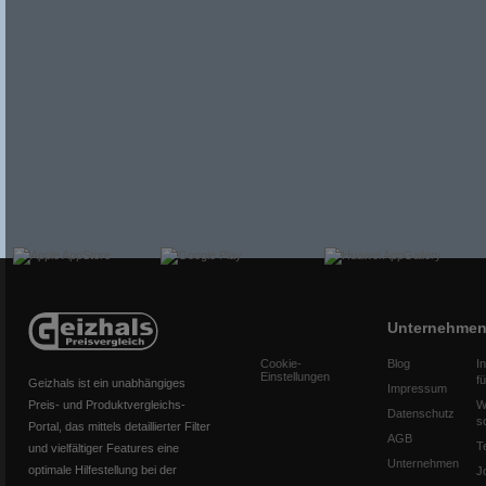
Unternehme
Cookie-
Blog
I
Einstellungen
f
Geizhals ist ein unabhängiges
Impressum
Preis- und Produktvergleichs-
W
Datenschutz
s
Portal, das mittels detaillierter Filter
AGB
T
und vielfältiger Features eine
Unternehmen
optimale Hilfestellung bei der
J