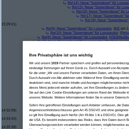
Re(14): Neue "Supersteuer" für Luxusa
Re(15): Neue "Supersteuer" für Lux
Re(16): Neue "Supersteuer" für 
Re(17): Neue "Supersteuer" fü
Re(18): Neue "Supersteuer"
15:29:31)
Re(9): Neue "Supersteuer" für Luxusautos
(
thE
am 14
Re(10): Neue "Supersteuer" für Luxusautos
(
Perv
Re(8): Neue "Supersteuer" für Luxusautos
(
\/3|26|\|µ36
Re(7): Neue "Supersteuer" für Luxusautos
(
Roliboli
am 14.
Re(7): Neue "Supersteuer" für Luxusautos
(
Rain
am 15.01.
Re(5): Neue "Supersteuer" für Luxusautos
(
bootleg
am 14.01.20
Re(6): Neue "Supersteuer" für Luxusautos
(
Pervasive
am 14.
Ihre Privatsphäre ist uns wichtig
Re(7): Neue "Supersteuer" für Luxusautos
(
bootleg
am 14.
Re(8): Neue "Supersteuer" für Luxusautos
(
Pervasive
a
Wir und unsere
1019
-Partner speichern und greifen auf personenbezo
Re(9): Neue "Supersteuer" für Luxusautos
(
bootleg
a
eindeutige Kennungen auf Ihrem Gerät zu. Durch Auswahl von Akzeptier
Re(10): Neue "Supersteuer" für Luxusautos
(
Perv
für die unter „Wir und unsere Partner verarbeiten Daten, um Ihnen Dien
Re(11): Neue "Supersteuer" für Luxusautos
(
w1
Durch Auswahl von Alle ablehnen oder Widerruf Ihrer Einwilligung werde
Re(12): Neue "Supersteuer" für Luxusautos
deaktiviert sind, sind manche Inhalte und Anzeigen möglicherweise nicht
Re(13): Neue "Supersteuer" für Luxusaut
dieses Menü jederzeit wieder aufrufen, um Ihre Einstellungen zu ändern 
Re(14): Neue "Supersteuer" für Luxusa
Sie auf den Link Cookie-Einstellungen am unteren Rand der Webseite kli
Re(15): Neue "Supersteuer" für Lux
Re(16): Neue "Supersteuer" für 
unseres Website. Weitere Informationen finden Sie in unserer Datensch
Re(17): Neue "Supersteuer" fü
Sofern Ihre getroffenen Einstellungen auch Anbieter umfassen, die Daten
Re(18): Neue "Supersteuer"
14:32:08)
Angemessenheitsbeschlusses gem Art 45 DSGVO und ohne geeignete G
Re(19): Neue "Supersteue
so gilt Ihre Einwilligung auch hierfür (Art 49 Abs 1 lit a DSGVO). Dies gi
14:33:43)
die USA. Es besteht insbesondere das Risiko, dass Ihre Daten durch B
Re(20): Neue "Superst
Überwachungszwecken verarbeitet werden können, möglicherweise auc
14:35:39)