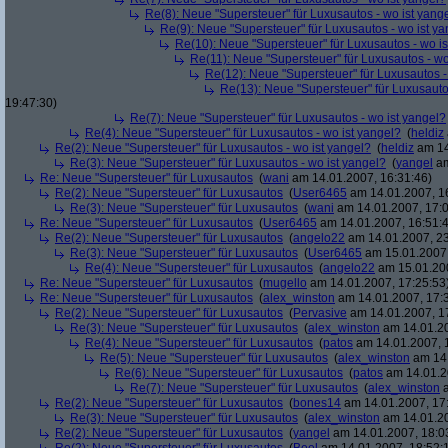
Re(8): Neue "Supersteuer" für Luxusautos - wo ist yang
Re(9): Neue "Supersteuer" für Luxusautos - wo ist y
Re(10): Neue "Supersteuer" für Luxusautos - wo is
Re(11): Neue "Supersteuer" für Luxusautos - wo
Re(12): Neue "Supersteuer" für Luxusautos -
Re(13): Neue "Supersteuer" für Luxusauto
19:47:30)
Re(7): Neue "Supersteuer" für Luxusautos - wo ist yangel?
Re(4): Neue "Supersteuer" für Luxusautos - wo ist yangel?
(
heldiz
Re(2): Neue "Supersteuer" für Luxusautos - wo ist yangel?
(
heldiz
am 14
Re(3): Neue "Supersteuer" für Luxusautos - wo ist yangel?
(
yangel
am
Re: Neue "Supersteuer" für Luxusautos
(
wani
am 14.01.2007, 16:31:46)
Re(2): Neue "Supersteuer" für Luxusautos
(
User6465
am 14.01.2007, 1
Re(3): Neue "Supersteuer" für Luxusautos
(
wani
am 14.01.2007, 17:0
Re: Neue "Supersteuer" für Luxusautos
(
User6465
am 14.01.2007, 16:51:
Re(2): Neue "Supersteuer" für Luxusautos
(
angelo22
am 14.01.2007, 23
Re(3): Neue "Supersteuer" für Luxusautos
(
User6465
am 15.01.2007,
Re(4): Neue "Supersteuer" für Luxusautos
(
angelo22
am 15.01.200
Re: Neue "Supersteuer" für Luxusautos
(
mugello
am 14.01.2007, 17:25:53
Re: Neue "Supersteuer" für Luxusautos
(
alex_winston
am 14.01.2007, 17:
Re(2): Neue "Supersteuer" für Luxusautos
(
Pervasive
am 14.01.2007, 1
Re(3): Neue "Supersteuer" für Luxusautos
(
alex_winston
am 14.01.20
Re(4): Neue "Supersteuer" für Luxusautos
(
patos
am 14.01.2007, 
Re(5): Neue "Supersteuer" für Luxusautos
(
alex_winston
am 14.
Re(6): Neue "Supersteuer" für Luxusautos
(
patos
am 14.01.2
Re(7): Neue "Supersteuer" für Luxusautos
(
alex_winston
a
Re(2): Neue "Supersteuer" für Luxusautos
(
bones14
am 14.01.2007, 17
Re(3): Neue "Supersteuer" für Luxusautos
(
alex_winston
am 14.01.20
Re(2): Neue "Supersteuer" für Luxusautos
(
yangel
am 14.01.2007, 18:0