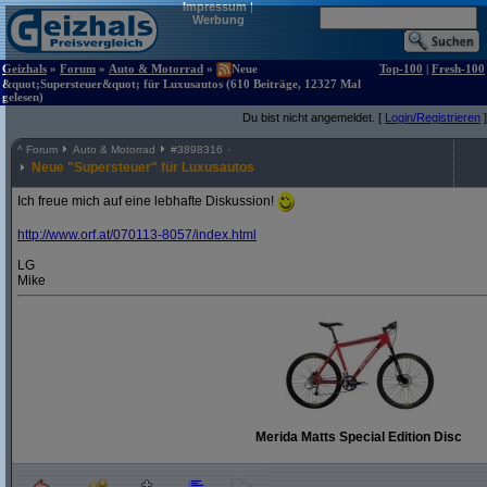
Impressum
|
Werbung
Geizhals
»
Forum
»
Auto & Motorrad
»
Neue
Top-100
|
Fresh-100
&quot;Supersteuer&quot; für Luxusautos (610 Beiträge, 12327 Mal
gelesen)
Du bist nicht angemeldet. [
Login/Registrieren
]
^
Forum
Auto & Motorrad
#
3898316
Neue "Supersteuer" für Luxusautos
Ich freue mich auf eine lebhafte Diskussion!
http:/
/
www.orf.at/
070113-8057/
index.html
LG
Mike
Merida Matts Special Edition Disc