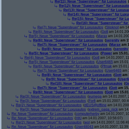
Re(11): Neue "Supersteuer" für Luxusautos
Re(12): Neue "Supersteuer" für Luxusaut
Re(13): Neue "Supersteuer" für Luxusa
Re(14): Neue "Supersteuer" für Lux
Re(15): Neue "Supersteuer" für L
Re(16): Neue "Supersteuer" für
Re(7): Neue "Supersteuer" für Luxusautos
(
Slipknot
am 14.
Re(6): Neue "Supersteuer" für Luxusautos
(
Gott
am 14.01.200
Re(5): Neue "Supersteuer" für Luxusautos
(
Marax
am 14.01.200
Re(6): Neue "Supersteuer" für Luxusautos
(
serenity
am 15
Re(7): Neue "Supersteuer" für Luxusautos
(
Marax
am 1
Re(8): Neue "Supersteuer" für Luxusautos
(
serenity
Re(5): Neue "Supersteuer" für Luxusautos
(
Power
am 15.01.
Re(4): Neue "Supersteuer" für Luxusautos
(
Gott
am 14.01.2007, 11
Re(5): Neue "Supersteuer" für Luxusautos
(
User6465
am 15.01.
Re(6): Neue "Supersteuer" für Luxusautos
(
Pfrnak
am 15.01.2
Re(7): Neue "Supersteuer" für Luxusautos
(
User6465
am 1
Re(8): Neue "Supersteuer" für Luxusautos
(
Gott
am 1
Re(9): Neue "Supersteuer" für Luxusautos
(
User6
Re(10): Neue "Supersteuer" für Luxusautos
(
Go
Re(7): Neue "Supersteuer" für Luxusautos
(
Gott
am 15.
Re(6): Neue "Supersteuer" für Luxusautos
(
Gott
am 15.01.
Re(3): Neue "Supersteuer" für Luxusautos
(
eumega
am 14.01.2007, 
Re(3): Neue "Supersteuer" für Luxusautos
(
Forfi
am 15.01.2007, 00:4
Re(2): Neue "Supersteuer" für Luxusautos
(
dEUS@offline
am 14.01.2007
Re(3): Neue "Supersteuer" für Luxusautos
(
extrem_oaga_nick
am 14.
Re: Neue "Supersteuer" für Luxusautos
(
computerherby
am 14.01.2007, 10
Re: Neue "Supersteuer" für Luxusautos
(
HKI
am 14.01.2007, 10:56:07)
Re(2): Neue "Supersteuer" für Luxusautos
(
wol
am 14.01.2007, 11:06:4
Re: Neue "Supersteuer" für Luxusautos
(
User48043
am 14.01.2007, 11:39