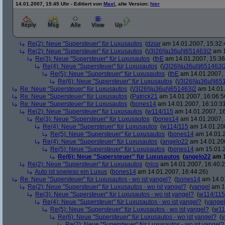
14.01.2007, 15:45 Uhr - Editiert von
Maxl
, alte Version:
hier
Re(2): Neue "Supersteuer" für Luxusautos
(
dziar
am 14.01.2007, 15:32:
Re(2): Neue "Supersteuer" für Luxusautos
(
\/3|26|\|µ36µ|\|651463|2
am 1
Re(3): Neue "Supersteuer" für Luxusautos
(
thE
am 14.01.2007, 15:36
Re(4): Neue "Supersteuer" für Luxusautos
(
\/3|26|\|µ36µ|\|651463|
Re(5): Neue "Supersteuer" für Luxusautos
(
thE
am 14.01.2007, 
Re(6): Neue "Supersteuer" für Luxusautos
(
\/3|26|\|µ36µ|\|6
Re: Neue "Supersteuer" für Luxusautos
(
\/3|26|\|µ36µ|\|651463|2
am 14.01.
Re: Neue "Supersteuer" für Luxusautos
(
Patrick21
am 14.01.2007, 16:06:5
Re: Neue "Supersteuer" für Luxusautos
(
bones14
am 14.01.2007, 16:10:3
Re(2): Neue "Supersteuer" für Luxusautos
(
w114/115
am 14.01.2007, 16
Re(3): Neue "Supersteuer" für Luxusautos
(
bones14
am 14.01.2007, 
Re(4): Neue "Supersteuer" für Luxusautos
(
w114/115
am 14.01.200
Re(5): Neue "Supersteuer" für Luxusautos
(
bones14
am 14.01.2
Re(4): Neue "Supersteuer" für Luxusautos
(
angelo22
am 14.01.200
Re(5): Neue "Supersteuer" für Luxusautos
(
bones14
am 15.01.2
Re(6): Neue "Supersteuer" für Luxusautos
(
angelo22
am 1
Re(2): Neue "Supersteuer" für Luxusautos
(
nico
am 14.01.2007, 16:40:2
Auto ist sowieso ein Luxus
(
bones14
am 14.01.2007, 16:44:26)
Re: Neue "Supersteuer" für Luxusautos - wo ist yangel?
(
bones14
am 14.01
Re(2): Neue "Supersteuer" für Luxusautos - wo ist yangel?
(
yangel
am 14
Re(3): Neue "Supersteuer" für Luxusautos - wo ist yangel?
(
w114/115
Re(4): Neue "Supersteuer" für Luxusautos - wo ist yangel?
(
yangel
Re(5): Neue "Supersteuer" für Luxusautos - wo ist yangel?
(
w11
Re(6): Neue "Supersteuer" für Luxusautos - wo ist yangel?
(
y
Re(7): Neue "Supersteuer" für Luxusautos - wo ist yangel?