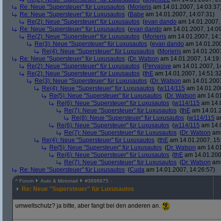
Re: Neue "Supersteuer" für Luxusautos
(
Morieris
am 14.01.2007, 14:03:37
Re: Neue "Supersteuer" für Luxusautos
(
Babe
am 14.01.2007, 14:07:31)
Re(2): Neue "Supersteuer" für Luxusautos
(
evan dando
am 14.01.2007, 
Re: Neue "Supersteuer" für Luxusautos
(
evan dando
am 14.01.2007, 14:09
Re(2): Neue "Supersteuer" für Luxusautos
(
Morieris
am 14.01.2007, 14:
Re(3): Neue "Supersteuer" für Luxusautos
(
evan dando
am 14.01.200
Re(4): Neue "Supersteuer" für Luxusautos
(
Morieris
am 14.01.2007
Re: Neue "Supersteuer" für Luxusautos
(
Dr. Watson
am 14.01.2007, 14:19:
Re(2): Neue "Supersteuer" für Luxusautos
(
Pervasive
am 14.01.2007, 1
Re(2): Neue "Supersteuer" für Luxusautos
(
thE
am 14.01.2007, 14:51:3
Re(3): Neue "Supersteuer" für Luxusautos
(
Dr. Watson
am 14.01.2007
Re(4): Neue "Supersteuer" für Luxusautos
(
w114/115
am 14.01.200
Re(5): Neue "Supersteuer" für Luxusautos
(
Dr. Watson
am 14.01
Re(6): Neue "Supersteuer" für Luxusautos
(
w114/115
am 14.0
Re(7): Neue "Supersteuer" für Luxusautos
(
thE
am 14.01.2
Re(8): Neue "Supersteuer" für Luxusautos
(
w114/115
am
Re(6): Neue "Supersteuer" für Luxusautos
(
w114/115
am 14.0
Re(7): Neue "Supersteuer" für Luxusautos
(
Dr. Watson
am 
Re(4): Neue "Supersteuer" für Luxusautos
(
thE
am 14.01.2007, 15
Re(5): Neue "Supersteuer" für Luxusautos
(
Dr. Watson
am 14.01
Re(6): Neue "Supersteuer" für Luxusautos
(
thE
am 14.01.200
Re(7): Neue "Supersteuer" für Luxusautos
(
Dr. Watson
am 
Re: Neue "Supersteuer" für Luxusautos
(
Cuda
am 14.01.2007, 14:26:57)
^
Forum
Auto & Motorrad
#
3898975
Re: Neue "Supersteuer" für Luxusautos
umweltschutz? ja bitte, aber fangt bei den anderen an.