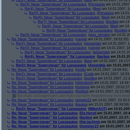
Re(2): Neue "Supersteuer" für Luxusautos
(
Beel
am 14.01.2007, 18:52:
Re(3): Neue "Supersteuer" für Luxusautos
(
Pervasive
am 14.01.2007,
Re(4): Neue "Supersteuer" für Luxusautos
(
Beel
am 14.01.2007, 1
Re(5): Neue "Supersteuer" für Luxusautos
(
Pervasive
am 14.01.
Re(6): Neue "Supersteuer" für Luxusautos
(
Beel
am 14.01.20
Re(7): Neue "Supersteuer" für Luxusautos
(
bootleg
am 14.
Re(8): Neue "Supersteuer" für Luxusautos
(
Beel
am 14.
Re(9): Neue "Supersteuer" für Luxusautos
(
bootleg
a
Re(3): Neue "Supersteuer" für Luxusautos
(
alex_winston
am 14.01.20
Re: Neue "Supersteuer" für Luxusautos
(
yangel
am 14.01.2007, 18:02:35)
Re(2): Neue "Supersteuer" für Luxusautos
(
wissender
am 14.01.2007, 1
Re(3): Neue "Supersteuer" für Luxusautos
(
yangel
am 14.01.2007, 18
Re(4): Neue "Supersteuer" für Luxusautos
(
wissender
am 14.01.20
Re(4): Neue "Supersteuer" für Luxusautos
(
barbos
am 15.01.20
Re(2): Neue "Supersteuer" für Luxusautos
(
Beel
am 14.01.2007, 18:13:
Re(2): Neue "Supersteuer" für Luxusautos
(
Amorphis
am 15.01.2007
Re: Neue "Supersteuer" für Luxusautos
(
heldiz
am 14.01.2007, 18:09:42)
Re(2): Neue "Supersteuer" für Luxusautos
(
Cuda
am 14.01.2007, 18:33
Re(2): Neue "Supersteuer" für Luxusautos
(
bootleg
am 14.01.2007, 21:2
Re: Neue "Supersteuer" für Luxusautos
(
oberstorch
am 14.01.2007, 18:34:
Re: Neue "Supersteuer" für Luxusautos
(
eumega
am 14.01.2007, 20:02:27
Re: Neue "Supersteuer" für Luxusautos
(
Roliboli
am 14.01.2007, 22:21:08)
Vom Autor zurückgezogen oder Autor hat seine Registrierung nicht bestä
Re: Neue "Supersteuer" für Luxusautos
(
angelo22
am 14.01.2007, 23:30:2
Re: Neue "Supersteuer" für Luxusautos
(
kaukus
am 15.01.2007, 08:39:58)
Re(2): Neue "Supersteuer" für Luxusautos
(
Mike(AUT)
am 15.01.2007
Re: Neue "Supersteuer" für Luxusautos
(
Da Horstl
am 15.01.2007, 10:4
Re: Neue "Supersteuer" für Luxusautos
(
barbos
am 15.01.2007, 22:37:
Re: Neue "Supersteuer" für Luxusautos
(
the.tachyon
am 16.01.2007, 0
Re: Neue "Supersteuer" für Luxusautos
(
monster23
am 19.01.2007, 14