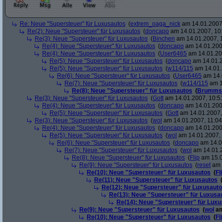
Re: Neue "Supersteuer" für Luxusautos
(
extrem_oaga_nick
am 14.01.2007,
Re(2): Neue "Supersteuer" für Luxusautos
(
doncapo
am 14.01.2007, 10
Re(3): Neue "Supersteuer" für Luxusautos
(
Binchen
am 14.01.2007, 
Re(4): Neue "Supersteuer" für Luxusautos
(
doncapo
am 14.01.200
Re(4): Neue "Supersteuer" für Luxusautos
(
User6465
am 14.01.20
Re(5): Neue "Supersteuer" für Luxusautos
(
doncapo
am 14.01.2
Re(5): Neue "Supersteuer" für Luxusautos
(
w114/115
am 14.01.
Re(6): Neue "Supersteuer" für Luxusautos
(
User6465
am 14.
Re(7): Neue "Supersteuer" für Luxusautos
(
w114/115
am 1
Re(8): Neue "Supersteuer" für Luxusautos
(
Brumms
Re(3): Neue "Supersteuer" für Luxusautos
(
Gott
am 14.01.2007, 10:5
Re(4): Neue "Supersteuer" für Luxusautos
(
doncapo
am 14.01.200
Re(5): Neue "Supersteuer" für Luxusautos
(
Gott
am 14.01.2007,
Re(3): Neue "Supersteuer" für Luxusautos
(
wol
am 14.01.2007, 11:04
Re(4): Neue "Supersteuer" für Luxusautos
(
doncapo
am 14.01.2007
Re(5): Neue "Supersteuer" für Luxusautos
(
wol
am 14.01.2007, 
Re(6): Neue "Supersteuer" für Luxusautos
(
doncapo
am 14.0
Re(7): Neue "Supersteuer" für Luxusautos
(
wol
am 14.01.2
Re(8): Neue "Supersteuer" für Luxusautos
(
Flip
am 15.0
Re(9): Neue "Supersteuer" für Luxusautos
(
reset
am 
Re(10): Neue "Supersteuer" für Luxusautos
(
Fl
Re(11): Neue "Supersteuer" für Luxusautos
Re(12): Neue "Supersteuer" für Luxusaut
Re(13): Neue "Supersteuer" für Luxusa
Re(14): Neue "Supersteuer" für Lux
Re(9): Neue "Supersteuer" für Luxusautos
(
wol
am
Re(10): Neue "Supersteuer" für Luxusautos
(
Fl