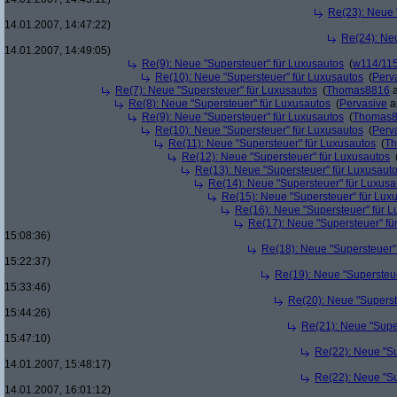
Re(23): Neue 
14.01.2007, 14:47:22)
Re(24): Ne
14.01.2007, 14:49:05)
Re(9): Neue "Supersteuer" für Luxusautos
(
w114/11
Re(10): Neue "Supersteuer" für Luxusautos
(
Perv
Re(7): Neue "Supersteuer" für Luxusautos
(
Thomas8816
a
Re(8): Neue "Supersteuer" für Luxusautos
(
Pervasive
a
Re(9): Neue "Supersteuer" für Luxusautos
(
Thomas
Re(10): Neue "Supersteuer" für Luxusautos
(
Perv
Re(11): Neue "Supersteuer" für Luxusautos
(
T
Re(12): Neue "Supersteuer" für Luxusautos
Re(13): Neue "Supersteuer" für Luxusaut
Re(14): Neue "Supersteuer" für Luxusa
Re(15): Neue "Supersteuer" für Lux
Re(16): Neue "Supersteuer" für 
Re(17): Neue "Supersteuer" fü
15:08:36)
Re(18): Neue "Supersteuer"
15:22:37)
Re(19): Neue "Supersteue
15:33:46)
Re(20): Neue "Superst
15:44:26)
Re(21): Neue "Supe
15:47:10)
Re(22): Neue "Su
14.01.2007, 15:48:17)
Re(22): Neue "Su
14.01.2007, 16:01:12)