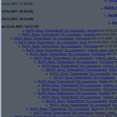
Re(26
14.01.2007, 17:49:52)
Re(25):
15.01.2007, 09:56:06)
Re(26
15.01.2007, 10:13:40)
Re
am 15.01.2007, 10:17:15)
Re(5): Neue "Supersteuer" für Luxusautos
(
bootleg
am 14.01.20
Re(4): Neue "Supersteuer" für Luxusautos
(
vawoka
am 14.01.2007
Re(2): Neue "Supersteuer" für Luxusautos
(
Pervasive
am 14.01.2007, 1
Re(3): Neue "Supersteuer" für Luxusautos
(
tuvix
am 14.01.2007, 13:4
Re(4): Neue "Supersteuer" für Luxusautos
(
Pervasive
am 14.01.20
Re(5): Neue "Supersteuer" für Luxusautos
(
extrem_oaga_nick
a
Re(6): Neue "Supersteuer" für Luxusautos
(
Pervasive
am 14.
Re(7): Neue "Supersteuer" für Luxusautos
(
extrem_oaga_
Re(8): Neue "Supersteuer" für Luxusautos
(
Pervasive
a
Re(9): Neue "Supersteuer" für Luxusautos
(
extrem_
Re(10): Neue "Supersteuer" für Luxusautos
(
Perv
Re(11): Neue "Supersteuer" für Luxusautos
(
ex
Re(12): Neue "Supersteuer" für Luxusautos
Re(8): Neue "Supersteuer" für Luxusautos
(
hariw
am 14
Re(9): Neue "Supersteuer" für Luxusautos
(
extrem_
Re(9): Neue "Supersteuer" für Luxusautos
(
Pervasiv
Re(8): Neue "Supersteuer" für Luxusautos
(
bootleg
am 1
Re(9): Neue "Supersteuer" für Luxusautos
(
extrem_
Re(10): Neue "Supersteuer" für Luxusautos
(
boot
Re(11): Neue "Supersteuer" für Luxusautos
(
ex
Re(6): Neue "Supersteuer" für Luxusautos
(
tuvix
am 14.01.20
Re(7): Neue "Supersteuer" für Luxusautos
(
extrem_oaga_
Re(2): Neue "Supersteuer" für Luxusautos
(
angelo22
am 14.01.2007, 23