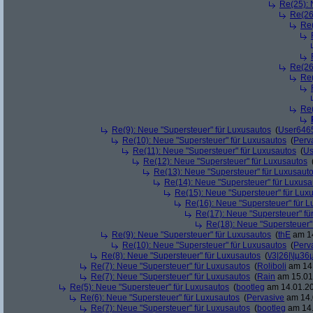
Re(25): 
Re(26
Re(
Re(26
Re(
Re(
Re(9): Neue "Supersteuer" für Luxusautos
(
User646
Re(10): Neue "Supersteuer" für Luxusautos
(
Perv
Re(11): Neue "Supersteuer" für Luxusautos
(
Us
Re(12): Neue "Supersteuer" für Luxusautos
Re(13): Neue "Supersteuer" für Luxusaut
Re(14): Neue "Supersteuer" für Luxusa
Re(15): Neue "Supersteuer" für Lux
Re(16): Neue "Supersteuer" für 
Re(17): Neue "Supersteuer" fü
Re(18): Neue "Supersteuer"
Re(9): Neue "Supersteuer" für Luxusautos
(
thE
am 14
Re(10): Neue "Supersteuer" für Luxusautos
(
Perv
Re(8): Neue "Supersteuer" für Luxusautos
(
\/3|26|\|µ36
Re(7): Neue "Supersteuer" für Luxusautos
(
Roliboli
am 14.
Re(7): Neue "Supersteuer" für Luxusautos
(
Rain
am 15.01.
Re(5): Neue "Supersteuer" für Luxusautos
(
bootleg
am 14.01.20
Re(6): Neue "Supersteuer" für Luxusautos
(
Pervasive
am 14.
Re(7): Neue "Supersteuer" für Luxusautos
(
bootleg
am 14.