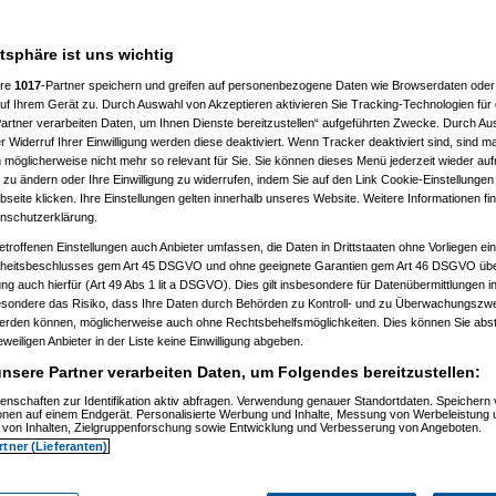
 10:41:43)
:46:50)
atsphäre ist uns wichtig
10:50:20)
7, 10:52:23)
ere
1017
-Partner speichern und greifen auf personenbezogene Daten wie Browserdaten oder 
07, 10:52:44)
f Ihrem Gerät zu. Durch Auswahl von Akzeptieren aktivieren Sie Tracking-Technologien für d
007, 11:01:21)
artner verarbeiten Daten, um Ihnen Dienste bereitzustellen“ aufgeführten Zwecke. Durch Aus
2007, 11:27:44)
01.2007, 14:15:42)
 Widerruf Ihrer Einwilligung werden diese deaktiviert. Wenn Tracker deaktiviert sind, sind m
4.01.2007, 14:17:28)
 möglicherweise nicht mehr so relevant für Sie. Sie können dieses Menü jederzeit wieder auf
el
am 15.01.2007, 12:42:30)
 zu ändern oder Ihre Einwilligung zu widerrufen, indem Sie auf den Link Cookie-Einstellunge
1:59)
eite klicken. Ihre Einstellungen gelten innerhalb unseres Website. Weitere Informationen fin
7, 10:55:38)
nschutzerklärung.
 11:02:48)
:23)
etroffenen Einstellungen auch Anbieter umfassen, die Daten in Drittstaaten ohne Vorliegen ei
, 11:17:13)
itsbeschlusses gem Art 45 DSGVO und ohne geeignete Garantien gem Art 46 DSGVO übermi
11:18:26)
gung auch hierfür (Art 49 Abs 1 lit a DSGVO). Dies gilt insbesondere für Datenübermittlungen i
1.2007, 11:30:04)
esondere das Risiko, dass Ihre Daten durch Behörden zu Kontroll- und zu Überwachungsz
007, 11:35:10)
werden können, möglicherweise auch ohne Rechtsbehelfsmöglichkeiten. Dies können Sie abst
1.2007, 08:06:40)
15.01.2007, 08:19:08)
eweiligen Anbieter in der Liste keine Einwilligung abgeben.
ip
am 15.01.2007, 12:34:31)
nsere Partner verarbeiten Daten, um Folgendes bereitzustellen:
(
reset
am 15.01.2007, 13:35:59)
os
(
Flip
am 15.01.2007, 17:32:28)
enschaften zur Identifikation aktiv abfragen. Verwendung genauer Standortdaten. Speichern 
utos
(
reset
am 16.01.2007, 09:21:51)
ionen auf einem Endgerät. Personalisierte Werbung und Inhalte, Messung von Werbeleistung 
usautos
(
Flip
am 16.01.2007, 21:40:15)
von Inhalten, Zielgruppenforschung sowie Entwicklung und Verbesserung von Angeboten.
 15.01.2007, 16:49:41)
rtner (Lieferanten)
ip
am 15.01.2007, 17:34:16)
(
wol
am 15.01.2007, 21:28:52)
os
(
Flip
am 15.01.2007, 21:31:36)