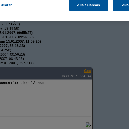
utos
(
wol
am 15.01.2007, 21:34:51)
gurieren
Alle ablehnen
Akz
usautos
(
Flip
am 15.01.2007, 21:44:12)
uxusautos
(
wol
am 15.01.2007, 21:49:52)
 Luxusautos
(
Flip
am 16.01.2007, 21:38:25)
01.2007, 15:12:44)
7, 11:35:20)
7, 18:49:59)
.01.2007, 09:55:37)
5.01.2007, 09:56:59)
am 15.01.2007, 11:09:25)
2007, 22:18:13)
:41:58)
2007, 00:56:23)
007, 08:43:13)
5.01.2007, 08:50:17)
Gott
15.01.2007, 09:31:44
llgemein "geläufigen" Version.