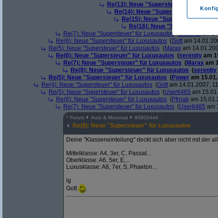
Re(13): Neue "Supersteuer" für Luxusa
Konfi
Re(14): Neue "Supersteuer" für Lux
Re(15): Neue "Supersteuer" für L
Re(16): Neue "Supersteuer" für
Re(7): Neue "Supersteuer" für Luxusautos
(
Slipknot
am 14.
Re(6): Neue "Supersteuer" für Luxusautos
(
Gott
am 14.01.200
Re(5): Neue "Supersteuer" für Luxusautos
(
Marax
am 14.01.200
Re(6): Neue "Supersteuer" für Luxusautos
(
serenity
am 15
Re(7): Neue "Supersteuer" für Luxusautos
(
Marax
am 1
Re(8): Neue "Supersteuer" für Luxusautos
(
serenity
Re(5): Neue "Supersteuer" für Luxusautos
(
Power
am 15.01.
Re(4): Neue "Supersteuer" für Luxusautos
(
Gott
am 14.01.2007, 11
Re(5): Neue "Supersteuer" für Luxusautos
(
User6465
am 15.01.
Re(6): Neue "Supersteuer" für Luxusautos
(
Pfrnak
am 15.01.2
Re(7): Neue "Supersteuer" für Luxusautos
(
User6465
am 1
^
Forum
Auto & Motorrad
#
3900444
Re(8): Neue "Supersteuer" für Luxusautos
Deine "Klasseneinteilung" deckt sich aber nicht mit der a
Mittelklasse: A4, 3er, C, Passat...
Oberklasse: A6, 5er, E,...
Luxusklasse: A8, 7er, S, Phaeton...
lg
Gott