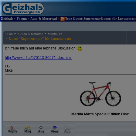
Geizhals
»
Forum
»
Auto & Motorrad
»
Neue &quot;Supersteuer&quot; für Luxusautos (
^
Forum
Auto & Motorrad
#
3898316
Neue "Supersteuer" für Luxusautos
Ich freue mich auf eine lebhafte Diskussion!
http:/
/
www.orf.at/
070113-8057/
index.html
LG
Mike
Merida Matts Special Edition Disc