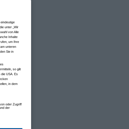
eindeutige
ie unter „Wir
wahl von Alle
anche Inhalte
rufen, um Ihre
n am unteren
den Sie in
nes
tteln, so gilt
n die USA. Es
wecken
ellen, in dem
von oder Zugriff
und der