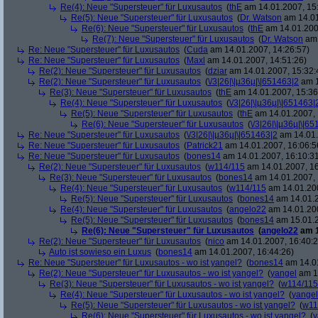
Re(4): Neue "Supersteuer" für Luxusautos
(
thE
am 14.01.2007, 15
Re(5): Neue "Supersteuer" für Luxusautos
(
Dr. Watson
am 14.01
Re(6): Neue "Supersteuer" für Luxusautos
(
thE
am 14.01.200
Re(7): Neue "Supersteuer" für Luxusautos
(
Dr. Watson
am 
Re: Neue "Supersteuer" für Luxusautos
(
Cuda
am 14.01.2007, 14:26:57)
Re: Neue "Supersteuer" für Luxusautos
(
Maxl
am 14.01.2007, 14:51:26)
Re(2): Neue "Supersteuer" für Luxusautos
(
dziar
am 14.01.2007, 15:32:
Re(2): Neue "Supersteuer" für Luxusautos
(
\/3|26|\|µ36µ|\|651463|2
am 1
Re(3): Neue "Supersteuer" für Luxusautos
(
thE
am 14.01.2007, 15:36
Re(4): Neue "Supersteuer" für Luxusautos
(
\/3|26|\|µ36µ|\|651463|
Re(5): Neue "Supersteuer" für Luxusautos
(
thE
am 14.01.2007, 
Re(6): Neue "Supersteuer" für Luxusautos
(
\/3|26|\|µ36µ|\|6
Re: Neue "Supersteuer" für Luxusautos
(
\/3|26|\|µ36µ|\|651463|2
am 14.01.
Re: Neue "Supersteuer" für Luxusautos
(
Patrick21
am 14.01.2007, 16:06:5
Re: Neue "Supersteuer" für Luxusautos
(
bones14
am 14.01.2007, 16:10:3
Re(2): Neue "Supersteuer" für Luxusautos
(
w114/115
am 14.01.2007, 16
Re(3): Neue "Supersteuer" für Luxusautos
(
bones14
am 14.01.2007, 
Re(4): Neue "Supersteuer" für Luxusautos
(
w114/115
am 14.01.200
Re(5): Neue "Supersteuer" für Luxusautos
(
bones14
am 14.01.2
Re(4): Neue "Supersteuer" für Luxusautos
(
angelo22
am 14.01.200
Re(5): Neue "Supersteuer" für Luxusautos
(
bones14
am 15.01.2
Re(6): Neue "Supersteuer" für Luxusautos
(
angelo22
am 1
Re(2): Neue "Supersteuer" für Luxusautos
(
nico
am 14.01.2007, 16:40:2
Auto ist sowieso ein Luxus
(
bones14
am 14.01.2007, 16:44:26)
Re: Neue "Supersteuer" für Luxusautos - wo ist yangel?
(
bones14
am 14.01
Re(2): Neue "Supersteuer" für Luxusautos - wo ist yangel?
(
yangel
am 14
Re(3): Neue "Supersteuer" für Luxusautos - wo ist yangel?
(
w114/115
Re(4): Neue "Supersteuer" für Luxusautos - wo ist yangel?
(
yangel
Re(5): Neue "Supersteuer" für Luxusautos - wo ist yangel?
(
w11
Re(6): Neue "Supersteuer" für Luxusautos - wo ist yangel?
(
y