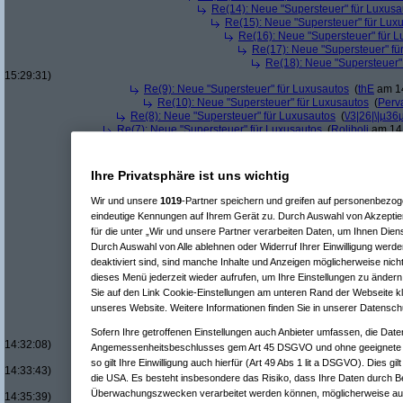
Re(14): Neue "Supersteuer" für Luxusa
Re(15): Neue "Supersteuer" für Lux
Re(16): Neue "Supersteuer" für 
Re(17): Neue "Supersteuer" fü
Re(18): Neue "Supersteuer"
15:29:31)
Re(9): Neue "Supersteuer" für Luxusautos
(
thE
am 14
Re(10): Neue "Supersteuer" für Luxusautos
(
Perv
Re(8): Neue "Supersteuer" für Luxusautos
(
\/3|26|\|µ36
Re(7): Neue "Supersteuer" für Luxusautos
(
Roliboli
am 14.
Re(7): Neue "Supersteuer" für Luxusautos
(
Rain
am 15.01.
Re(5): Neue "Supersteuer" für Luxusautos
(
bootleg
am 14.01.20
Re(6): Neue "Supersteuer" für Luxusautos
(
Pervasive
am 14.
Ihre Privatsphäre ist uns wichtig
Re(7): Neue "Supersteuer" für Luxusautos
(
bootleg
am 14.
Re(8): Neue "Supersteuer" für Luxusautos
(
Pervasive
a
Wir und unsere
1019
-Partner speichern und greifen auf personenbezo
Re(9): Neue "Supersteuer" für Luxusautos
(
bootleg
a
eindeutige Kennungen auf Ihrem Gerät zu. Durch Auswahl von Akzeptier
Re(10): Neue "Supersteuer" für Luxusautos
(
Perv
für die unter „Wir und unsere Partner verarbeiten Daten, um Ihnen Dien
Re(11): Neue "Supersteuer" für Luxusautos
(
w1
Durch Auswahl von Alle ablehnen oder Widerruf Ihrer Einwilligung werde
Re(12): Neue "Supersteuer" für Luxusautos
deaktiviert sind, sind manche Inhalte und Anzeigen möglicherweise nicht
Re(13): Neue "Supersteuer" für Luxusaut
Re(14): Neue "Supersteuer" für Luxusa
dieses Menü jederzeit wieder aufrufen, um Ihre Einstellungen zu ändern 
Re(15): Neue "Supersteuer" für Lux
Sie auf den Link Cookie-Einstellungen am unteren Rand der Webseite kli
Re(16): Neue "Supersteuer" für 
unseres Website. Weitere Informationen finden Sie in unserer Datensch
Re(17): Neue "Supersteuer" fü
Re(18): Neue "Supersteuer"
Sofern Ihre getroffenen Einstellungen auch Anbieter umfassen, die Daten
14:32:08)
Angemessenheitsbeschlusses gem Art 45 DSGVO und ohne geeignete G
Re(19): Neue "Supersteue
so gilt Ihre Einwilligung auch hierfür (Art 49 Abs 1 lit a DSGVO). Dies gi
14:33:43)
die USA. Es besteht insbesondere das Risiko, dass Ihre Daten durch B
Re(20): Neue "Superst
Überwachungszwecken verarbeitet werden können, möglicherweise auc
14:35:39)