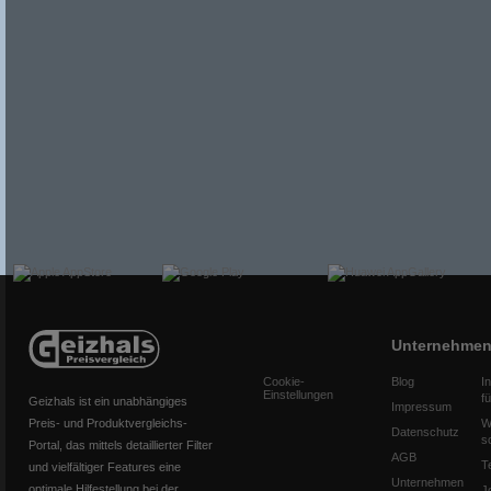
Unternehme
Cookie-
Blog
I
Einstellungen
f
Geizhals ist ein unabhängiges
Impressum
Preis- und Produktvergleichs-
W
Datenschutz
s
Portal, das mittels detaillierter Filter
AGB
T
und vielfältiger Features eine
Unternehmen
optimale Hilfestellung bei der
J