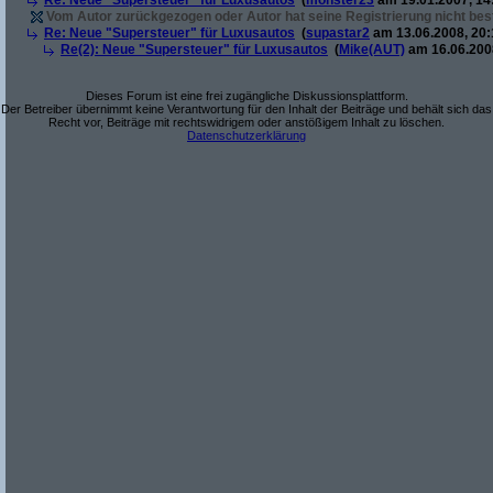
Re: Neue "Supersteuer" für Luxusautos
(
monster23
am 19.01.2007, 14
Vom Autor zurückgezogen oder Autor hat seine Registrierung nicht best
Re: Neue "Supersteuer" für Luxusautos
(
supastar2
am 13.06.2008, 20:
Re(2): Neue "Supersteuer" für Luxusautos
(
Mike(AUT)
am 16.06.2008
Dieses Forum ist eine frei zugängliche Diskussionsplattform.
Der Betreiber übernimmt keine Verantwortung für den Inhalt der Beiträge und behält sich das
Recht vor, Beiträge mit rechtswidrigem oder anstößigem Inhalt zu löschen.
Datenschutzerklärung