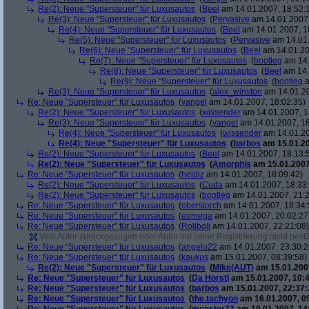
Re(2): Neue "Supersteuer" für Luxusautos
(
Beel
am 14.01.2007, 18:52:
Re(3): Neue "Supersteuer" für Luxusautos
(
Pervasive
am 14.01.2007,
Re(4): Neue "Supersteuer" für Luxusautos
(
Beel
am 14.01.2007, 1
Re(5): Neue "Supersteuer" für Luxusautos
(
Pervasive
am 14.01.
Re(6): Neue "Supersteuer" für Luxusautos
(
Beel
am 14.01.20
Re(7): Neue "Supersteuer" für Luxusautos
(
bootleg
am 14.
Re(8): Neue "Supersteuer" für Luxusautos
(
Beel
am 14.
Re(9): Neue "Supersteuer" für Luxusautos
(
bootleg
a
Re(3): Neue "Supersteuer" für Luxusautos
(
alex_winston
am 14.01.20
Re: Neue "Supersteuer" für Luxusautos
(
yangel
am 14.01.2007, 18:02:35)
Re(2): Neue "Supersteuer" für Luxusautos
(
wissender
am 14.01.2007, 1
Re(3): Neue "Supersteuer" für Luxusautos
(
yangel
am 14.01.2007, 18
Re(4): Neue "Supersteuer" für Luxusautos
(
wissender
am 14.01.20
Re(4): Neue "Supersteuer" für Luxusautos
(
barbos
am 15.01.20
Re(2): Neue "Supersteuer" für Luxusautos
(
Beel
am 14.01.2007, 18:13:
Re(2): Neue "Supersteuer" für Luxusautos
(
Amorphis
am 15.01.2007
Re: Neue "Supersteuer" für Luxusautos
(
heldiz
am 14.01.2007, 18:09:42)
Re(2): Neue "Supersteuer" für Luxusautos
(
Cuda
am 14.01.2007, 18:33
Re(2): Neue "Supersteuer" für Luxusautos
(
bootleg
am 14.01.2007, 21:2
Re: Neue "Supersteuer" für Luxusautos
(
oberstorch
am 14.01.2007, 18:34:
Re: Neue "Supersteuer" für Luxusautos
(
eumega
am 14.01.2007, 20:02:27
Re: Neue "Supersteuer" für Luxusautos
(
Roliboli
am 14.01.2007, 22:21:08)
Vom Autor zurückgezogen oder Autor hat seine Registrierung nicht bestä
Re: Neue "Supersteuer" für Luxusautos
(
angelo22
am 14.01.2007, 23:30:2
Re: Neue "Supersteuer" für Luxusautos
(
kaukus
am 15.01.2007, 08:39:58)
Re(2): Neue "Supersteuer" für Luxusautos
(
Mike(AUT)
am 15.01.2007
Re: Neue "Supersteuer" für Luxusautos
(
Da Horstl
am 15.01.2007, 10:4
Re: Neue "Supersteuer" für Luxusautos
(
barbos
am 15.01.2007, 22:37:
Re: Neue "Supersteuer" für Luxusautos
(
the.tachyon
am 16.01.2007, 0