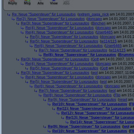
Re: Neue "Supersteuer" für Luxusautos
(
extrem_oaga_nick
am 14.01.2007,
Re(2): Neue "Supersteuer" für Luxusautos
(
doncapo
am 14.01.2007, 10
Re(3): Neue "Supersteuer" für Luxusautos
(
Binchen
am 14.01.2007, 
Re(4): Neue "Supersteuer" für Luxusautos
(
doncapo
am 14.01.200
Re(4): Neue "Supersteuer" für Luxusautos
(
User6465
am 14.01.20
Re(5): Neue "Supersteuer" für Luxusautos
(
doncapo
am 14.01.2
Re(5): Neue "Supersteuer" für Luxusautos
(
w114/115
am 14.01.
Re(6): Neue "Supersteuer" für Luxusautos
(
User6465
am 14.
Re(7): Neue "Supersteuer" für Luxusautos
(
w114/115
am 1
Re(8): Neue "Supersteuer" für Luxusautos
(
Brumms
Re(3): Neue "Supersteuer" für Luxusautos
(
Gott
am 14.01.2007, 10:5
Re(4): Neue "Supersteuer" für Luxusautos
(
doncapo
am 14.01.200
Re(5): Neue "Supersteuer" für Luxusautos
(
Gott
am 14.01.2007,
Re(3): Neue "Supersteuer" für Luxusautos
(
wol
am 14.01.2007, 11:04
Re(4): Neue "Supersteuer" für Luxusautos
(
doncapo
am 14.01.2007
Re(5): Neue "Supersteuer" für Luxusautos
(
wol
am 14.01.2007, 
Re(6): Neue "Supersteuer" für Luxusautos
(
doncapo
am 14.0
Re(7): Neue "Supersteuer" für Luxusautos
(
wol
am 14.01.2
Re(8): Neue "Supersteuer" für Luxusautos
(
Flip
am 15.0
Re(9): Neue "Supersteuer" für Luxusautos
(
reset
am 
Re(10): Neue "Supersteuer" für Luxusautos
(
Fl
Re(11): Neue "Supersteuer" für Luxusautos
Re(12): Neue "Supersteuer" für Luxusaut
Re(13): Neue "Supersteuer" für Luxusa
Re(14): Neue "Supersteuer" für Lux
Re(9): Neue "Supersteuer" für Luxusautos
(
wol
am
Re(10): Neue "Supersteuer" für Luxusautos
(
Fl