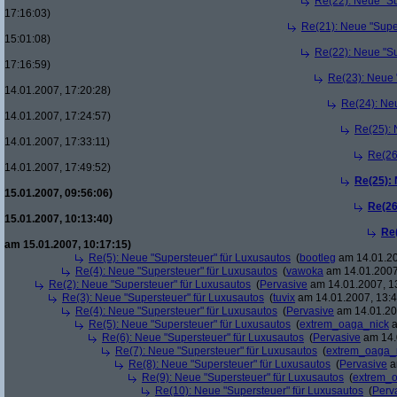
Re(22): Neue "Su
17:16:03)
Re(21): Neue "Supe
15:01:08)
Re(22): Neue "Su
17:16:59)
Re(23): Neue 
14.01.2007, 17:20:28)
Re(24): Ne
14.01.2007, 17:24:57)
Re(25): 
14.01.2007, 17:33:11)
Re(26
14.01.2007, 17:49:52)
Re(25):
15.01.2007, 09:56:06)
Re(26
15.01.2007, 10:13:40)
Re
am 15.01.2007, 10:17:15)
Re(5): Neue "Supersteuer" für Luxusautos
(
bootleg
am 14.01.20
Re(4): Neue "Supersteuer" für Luxusautos
(
vawoka
am 14.01.2007
Re(2): Neue "Supersteuer" für Luxusautos
(
Pervasive
am 14.01.2007, 1
Re(3): Neue "Supersteuer" für Luxusautos
(
tuvix
am 14.01.2007, 13:4
Re(4): Neue "Supersteuer" für Luxusautos
(
Pervasive
am 14.01.20
Re(5): Neue "Supersteuer" für Luxusautos
(
extrem_oaga_nick
a
Re(6): Neue "Supersteuer" für Luxusautos
(
Pervasive
am 14.
Re(7): Neue "Supersteuer" für Luxusautos
(
extrem_oaga_
Re(8): Neue "Supersteuer" für Luxusautos
(
Pervasive
a
Re(9): Neue "Supersteuer" für Luxusautos
(
extrem_
Re(10): Neue "Supersteuer" für Luxusautos
(
Perv