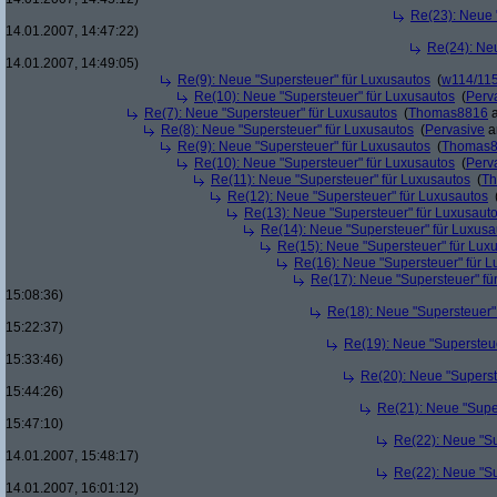
Re(23): Neue 
14.01.2007, 14:47:22)
Re(24): Ne
14.01.2007, 14:49:05)
Re(9): Neue "Supersteuer" für Luxusautos
(
w114/11
Re(10): Neue "Supersteuer" für Luxusautos
(
Perv
Re(7): Neue "Supersteuer" für Luxusautos
(
Thomas8816
a
Re(8): Neue "Supersteuer" für Luxusautos
(
Pervasive
a
Re(9): Neue "Supersteuer" für Luxusautos
(
Thomas
Re(10): Neue "Supersteuer" für Luxusautos
(
Perv
Re(11): Neue "Supersteuer" für Luxusautos
(
T
Re(12): Neue "Supersteuer" für Luxusautos
Re(13): Neue "Supersteuer" für Luxusaut
Re(14): Neue "Supersteuer" für Luxusa
Re(15): Neue "Supersteuer" für Lux
Re(16): Neue "Supersteuer" für 
Re(17): Neue "Supersteuer" fü
15:08:36)
Re(18): Neue "Supersteuer"
15:22:37)
Re(19): Neue "Supersteue
15:33:46)
Re(20): Neue "Superst
15:44:26)
Re(21): Neue "Supe
15:47:10)
Re(22): Neue "Su
14.01.2007, 15:48:17)
Re(22): Neue "Su
14.01.2007, 16:01:12)