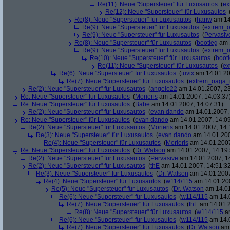
Re(11): Neue "Supersteuer" für Luxusautos
(
ex
Re(12): Neue "Supersteuer" für Luxusautos
Re(8): Neue "Supersteuer" für Luxusautos
(
hariw
am 14
Re(9): Neue "Supersteuer" für Luxusautos
(
extrem_
Re(9): Neue "Supersteuer" für Luxusautos
(
Pervasiv
Re(8): Neue "Supersteuer" für Luxusautos
(
bootleg
am 1
Re(9): Neue "Supersteuer" für Luxusautos
(
extrem_
Re(10): Neue "Supersteuer" für Luxusautos
(
boot
Re(11): Neue "Supersteuer" für Luxusautos
(
ex
Re(6): Neue "Supersteuer" für Luxusautos
(
tuvix
am 14.01.20
Re(7): Neue "Supersteuer" für Luxusautos
(
extrem_oaga_
Re(2): Neue "Supersteuer" für Luxusautos
(
angelo22
am 14.01.2007, 23
Re: Neue "Supersteuer" für Luxusautos
(
Morieris
am 14.01.2007, 14:03:37
Re: Neue "Supersteuer" für Luxusautos
(
Babe
am 14.01.2007, 14:07:31)
Re(2): Neue "Supersteuer" für Luxusautos
(
evan dando
am 14.01.2007, 
Re: Neue "Supersteuer" für Luxusautos
(
evan dando
am 14.01.2007, 14:09
Re(2): Neue "Supersteuer" für Luxusautos
(
Morieris
am 14.01.2007, 14:
Re(3): Neue "Supersteuer" für Luxusautos
(
evan dando
am 14.01.200
Re(4): Neue "Supersteuer" für Luxusautos
(
Morieris
am 14.01.2007
Re: Neue "Supersteuer" für Luxusautos
(
Dr. Watson
am 14.01.2007, 14:19:
Re(2): Neue "Supersteuer" für Luxusautos
(
Pervasive
am 14.01.2007, 1
Re(2): Neue "Supersteuer" für Luxusautos
(
thE
am 14.01.2007, 14:51:3
Re(3): Neue "Supersteuer" für Luxusautos
(
Dr. Watson
am 14.01.2007
Re(4): Neue "Supersteuer" für Luxusautos
(
w114/115
am 14.01.200
Re(5): Neue "Supersteuer" für Luxusautos
(
Dr. Watson
am 14.01
Re(6): Neue "Supersteuer" für Luxusautos
(
w114/115
am 14.0
Re(7): Neue "Supersteuer" für Luxusautos
(
thE
am 14.01.2
Re(8): Neue "Supersteuer" für Luxusautos
(
w114/115
am
Re(6): Neue "Supersteuer" für Luxusautos
(
w114/115
am 14.0
Re(7): Neue "Supersteuer" für Luxusautos
(
Dr. Watson
am 