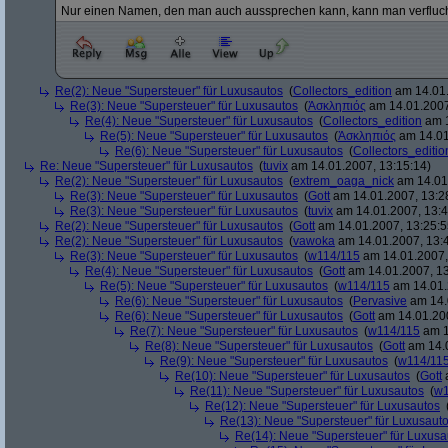
Nur einen Namen, den man auch aussprechen kann, kann man verfluc
Re(2): Neue "Supersteuer" für Luxusautos
(
Collectors_edition
am 14.01.
Re(3): Neue "Supersteuer" für Luxusautos
(
Ἀσκληπιός
am 14.01.2007
Re(4): Neue "Supersteuer" für Luxusautos
(
Collectors_edition
am 1
Re(5): Neue "Supersteuer" für Luxusautos
(
Ἀσκληπιός
am 14.01
Re(6): Neue "Supersteuer" für Luxusautos
(
Collectors_editio
Re: Neue "Supersteuer" für Luxusautos
(
tuvix
am 14.01.2007, 13:15:14)
Re(2): Neue "Supersteuer" für Luxusautos
(
extrem_oaga_nick
am 14.01.
Re(3): Neue "Supersteuer" für Luxusautos
(
Gott
am 14.01.2007, 13:2
Re(3): Neue "Supersteuer" für Luxusautos
(
tuvix
am 14.01.2007, 13:4
Re(2): Neue "Supersteuer" für Luxusautos
(
Gott
am 14.01.2007, 13:25:5
Re(2): Neue "Supersteuer" für Luxusautos
(
vawoka
am 14.01.2007, 13:
Re(3): Neue "Supersteuer" für Luxusautos
(
w114/115
am 14.01.2007,
Re(4): Neue "Supersteuer" für Luxusautos
(
Gott
am 14.01.2007, 13
Re(5): Neue "Supersteuer" für Luxusautos
(
w114/115
am 14.01.
Re(6): Neue "Supersteuer" für Luxusautos
(
Pervasive
am 14.
Re(6): Neue "Supersteuer" für Luxusautos
(
Gott
am 14.01.200
Re(7): Neue "Supersteuer" für Luxusautos
(
w114/115
am 1
Re(8): Neue "Supersteuer" für Luxusautos
(
Gott
am 14.0
Re(9): Neue "Supersteuer" für Luxusautos
(
w114/11
Re(10): Neue "Supersteuer" für Luxusautos
(
Gott
a
Re(11): Neue "Supersteuer" für Luxusautos
(
w1
Re(12): Neue "Supersteuer" für Luxusautos
Re(13): Neue "Supersteuer" für Luxusaut
Re(14): Neue "Supersteuer" für Luxusa