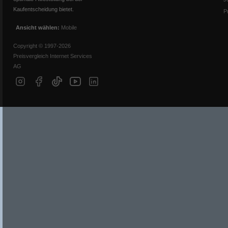
Kaufentscheidung bietet.
P
Ansicht wählen:
Mobile
Copyright © 1997-2026
Preisvergleich Internet Services
AG