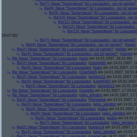
Re(7): Neue "Supersteuer" für Luxusautos - wo ist yangel?
Re(8): Neue "Supersteuer" für Luxusautos - wo ist yang
Re(9): Neue "Supersteuer" für Luxusautos - wo ist y
Re(10): Neue "Supersteuer" für Luxusautos - wo is
Re(11): Neue "Supersteuer" für Luxusautos - wo
Re(12): Neue "Supersteuer" für Luxusautos -
Re(13): Neue "Supersteuer" für Luxusauto
19:47:30)
Re(7): Neue "Supersteuer" für Luxusautos - wo ist yangel?
Re(4): Neue "Supersteuer" für Luxusautos - wo ist yangel?
(
heldiz
Re(2): Neue "Supersteuer" für Luxusautos - wo ist yangel?
(
heldiz
am 14
Re(3): Neue "Supersteuer" für Luxusautos - wo ist yangel?
(
yangel
am
Re: Neue "Supersteuer" für Luxusautos
(
wani
am 14.01.2007, 16:31:46)
Re(2): Neue "Supersteuer" für Luxusautos
(
User6465
am 14.01.2007, 1
Re(3): Neue "Supersteuer" für Luxusautos
(
wani
am 14.01.2007, 17:0
Re: Neue "Supersteuer" für Luxusautos
(
User6465
am 14.01.2007, 16:51:
Re(2): Neue "Supersteuer" für Luxusautos
(
angelo22
am 14.01.2007, 23
Re(3): Neue "Supersteuer" für Luxusautos
(
User6465
am 15.01.2007,
Re(4): Neue "Supersteuer" für Luxusautos
(
angelo22
am 15.01.200
Re: Neue "Supersteuer" für Luxusautos
(
mugello
am 14.01.2007, 17:25:53
Re: Neue "Supersteuer" für Luxusautos
(
alex_winston
am 14.01.2007, 17:
Re(2): Neue "Supersteuer" für Luxusautos
(
Pervasive
am 14.01.2007, 1
Re(3): Neue "Supersteuer" für Luxusautos
(
alex_winston
am 14.01.20
Re(4): Neue "Supersteuer" für Luxusautos
(
patos
am 14.01.2007, 
Re(5): Neue "Supersteuer" für Luxusautos
(
alex_winston
am 14.
Re(6): Neue "Supersteuer" für Luxusautos
(
patos
am 14.01.2
Re(7): Neue "Supersteuer" für Luxusautos
(
alex_winston
a
Re(2): Neue "Supersteuer" für Luxusautos
(
bones14
am 14.01.2007, 17
Re(3): Neue "Supersteuer" für Luxusautos
(
alex_winston
am 14.01.20
Re(2): Neue "Supersteuer" für Luxusautos
(
yangel
am 14.01.2007, 18:0