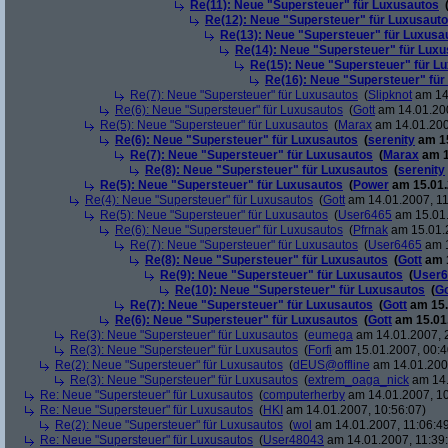
Re(11): Neue "Supersteuer" für Luxusautos
Re(12): Neue "Supersteuer" für Luxusaut
Re(13): Neue "Supersteuer" für Luxusa
Re(14): Neue "Supersteuer" für Lux
Re(15): Neue "Supersteuer" für L
Re(16): Neue "Supersteuer" für
Re(7): Neue "Supersteuer" für Luxusautos
(
Slipknot
am 14.
Re(6): Neue "Supersteuer" für Luxusautos
(
Gott
am 14.01.200
Re(5): Neue "Supersteuer" für Luxusautos
(
Marax
am 14.01.200
Re(6): Neue "Supersteuer" für Luxusautos
(
serenity
am 15
Re(7): Neue "Supersteuer" für Luxusautos
(
Marax
am 1
Re(8): Neue "Supersteuer" für Luxusautos
(
serenity
Re(5): Neue "Supersteuer" für Luxusautos
(
Power
am 15.01.
Re(4): Neue "Supersteuer" für Luxusautos
(
Gott
am 14.01.2007, 11
Re(5): Neue "Supersteuer" für Luxusautos
(
User6465
am 15.01.
Re(6): Neue "Supersteuer" für Luxusautos
(
Pfrnak
am 15.01.2
Re(7): Neue "Supersteuer" für Luxusautos
(
User6465
am 1
Re(8): Neue "Supersteuer" für Luxusautos
(
Gott
am 1
Re(9): Neue "Supersteuer" für Luxusautos
(
User6
Re(10): Neue "Supersteuer" für Luxusautos
(
Go
Re(7): Neue "Supersteuer" für Luxusautos
(
Gott
am 15.
Re(6): Neue "Supersteuer" für Luxusautos
(
Gott
am 15.01.
Re(3): Neue "Supersteuer" für Luxusautos
(
eumega
am 14.01.2007, 
Re(3): Neue "Supersteuer" für Luxusautos
(
Forfi
am 15.01.2007, 00:4
Re(2): Neue "Supersteuer" für Luxusautos
(
dEUS@offline
am 14.01.2007
Re(3): Neue "Supersteuer" für Luxusautos
(
extrem_oaga_nick
am 14.
Re: Neue "Supersteuer" für Luxusautos
(
computerherby
am 14.01.2007, 10
Re: Neue "Supersteuer" für Luxusautos
(
HKI
am 14.01.2007, 10:56:07)
Re(2): Neue "Supersteuer" für Luxusautos
(
wol
am 14.01.2007, 11:06:4
Re: Neue "Supersteuer" für Luxusautos
(
User48043
am 14.01.2007, 11:39