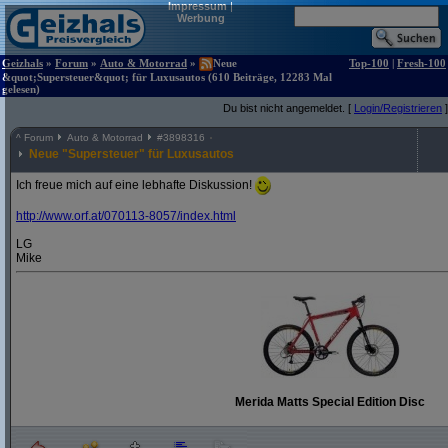
Impressum
|
Werbung
Geizhals
»
Forum
»
Auto & Motorrad
»
Neue
Top-100
|
Fresh-100
&quot;Supersteuer&quot; für Luxusautos (610 Beiträge, 12283 Mal
gelesen)
Du bist nicht angemeldet. [
Login/Registrieren
]
^
Forum
Auto & Motorrad
#
3898316
Neue "Supersteuer" für Luxusautos
Ich freue mich auf eine lebhafte Diskussion!
http:/
/
www.orf.at/
070113-8057/
index.html
LG
Mike
Merida Matts Special Edition Disc