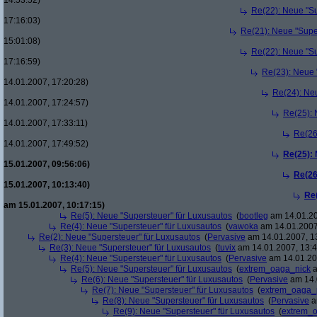
14:53:52)
Re(22): Neue "Su
17:16:03)
Re(21): Neue "Supe
15:01:08)
Re(22): Neue "Su
17:16:59)
Re(23): Neue 
14.01.2007, 17:20:28)
Re(24): Ne
14.01.2007, 17:24:57)
Re(25): 
14.01.2007, 17:33:11)
Re(26
14.01.2007, 17:49:52)
Re(25):
15.01.2007, 09:56:06)
Re(26
15.01.2007, 10:13:40)
Re
am 15.01.2007, 10:17:15)
Re(5): Neue "Supersteuer" für Luxusautos
(
bootleg
am 14.01.20
Re(4): Neue "Supersteuer" für Luxusautos
(
vawoka
am 14.01.2007
Re(2): Neue "Supersteuer" für Luxusautos
(
Pervasive
am 14.01.2007, 1
Re(3): Neue "Supersteuer" für Luxusautos
(
tuvix
am 14.01.2007, 13:4
Re(4): Neue "Supersteuer" für Luxusautos
(
Pervasive
am 14.01.20
Re(5): Neue "Supersteuer" für Luxusautos
(
extrem_oaga_nick
a
Re(6): Neue "Supersteuer" für Luxusautos
(
Pervasive
am 14.
Re(7): Neue "Supersteuer" für Luxusautos
(
extrem_oaga_
Re(8): Neue "Supersteuer" für Luxusautos
(
Pervasive
a
Re(9): Neue "Supersteuer" für Luxusautos
(
extrem_