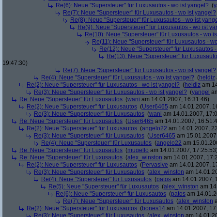
Re(6): Neue "Supersteuer" für Luxusautos - wo ist yangel?
(
y
Re(7): Neue "Supersteuer" für Luxusautos - wo ist yangel?
Re(8): Neue "Supersteuer" für Luxusautos - wo ist yang
Re(9): Neue "Supersteuer" für Luxusautos - wo ist y
Re(10): Neue "Supersteuer" für Luxusautos - wo is
Re(11): Neue "Supersteuer" für Luxusautos - wo
Re(12): Neue "Supersteuer" für Luxusautos -
Re(13): Neue "Supersteuer" für Luxusauto
19:47:30)
Re(7): Neue "Supersteuer" für Luxusautos - wo ist yangel?
Re(4): Neue "Supersteuer" für Luxusautos - wo ist yangel?
(
heldiz
Re(2): Neue "Supersteuer" für Luxusautos - wo ist yangel?
(
heldiz
am 14
Re(3): Neue "Supersteuer" für Luxusautos - wo ist yangel?
(
yangel
am
Re: Neue "Supersteuer" für Luxusautos
(
wani
am 14.01.2007, 16:31:46)
Re(2): Neue "Supersteuer" für Luxusautos
(
User6465
am 14.01.2007, 1
Re(3): Neue "Supersteuer" für Luxusautos
(
wani
am 14.01.2007, 17:0
Re: Neue "Supersteuer" für Luxusautos
(
User6465
am 14.01.2007, 16:51:
Re(2): Neue "Supersteuer" für Luxusautos
(
angelo22
am 14.01.2007, 23
Re(3): Neue "Supersteuer" für Luxusautos
(
User6465
am 15.01.2007,
Re(4): Neue "Supersteuer" für Luxusautos
(
angelo22
am 15.01.200
Re: Neue "Supersteuer" für Luxusautos
(
mugello
am 14.01.2007, 17:25:53
Re: Neue "Supersteuer" für Luxusautos
(
alex_winston
am 14.01.2007, 17:
Re(2): Neue "Supersteuer" für Luxusautos
(
Pervasive
am 14.01.2007, 1
Re(3): Neue "Supersteuer" für Luxusautos
(
alex_winston
am 14.01.20
Re(4): Neue "Supersteuer" für Luxusautos
(
patos
am 14.01.2007, 
Re(5): Neue "Supersteuer" für Luxusautos
(
alex_winston
am 14.
Re(6): Neue "Supersteuer" für Luxusautos
(
patos
am 14.01.2
Re(7): Neue "Supersteuer" für Luxusautos
(
alex_winston
a
Re(2): Neue "Supersteuer" für Luxusautos
(
bones14
am 14.01.2007, 17
Re(3): Neue "Supersteuer" für Luxusautos
(
alex_winston
am 14.01.20