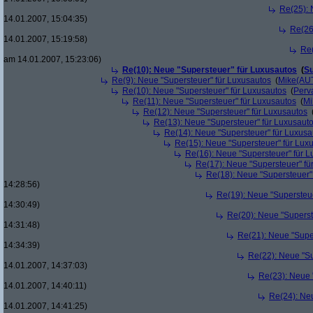
Re(25): 
14.01.2007, 15:04:35)
Re(26
14.01.2007, 15:19:58)
Re(
am 14.01.2007, 15:23:06)
Re(10): Neue "Supersteuer" für Luxusautos
(
Su
Re(9): Neue "Supersteuer" für Luxusautos
(
Mike(AU
Re(10): Neue "Supersteuer" für Luxusautos
(
Perv
Re(11): Neue "Supersteuer" für Luxusautos
(
Mi
Re(12): Neue "Supersteuer" für Luxusautos
Re(13): Neue "Supersteuer" für Luxusaut
Re(14): Neue "Supersteuer" für Luxusa
Re(15): Neue "Supersteuer" für Lux
Re(16): Neue "Supersteuer" für 
Re(17): Neue "Supersteuer" fü
Re(18): Neue "Supersteuer"
14:28:56)
Re(19): Neue "Supersteue
14:30:49)
Re(20): Neue "Superst
14:31:48)
Re(21): Neue "Supe
14:34:39)
Re(22): Neue "Su
14.01.2007, 14:37:03)
Re(23): Neue 
14.01.2007, 14:40:11)
Re(24): Ne
14.01.2007, 14:41:25)