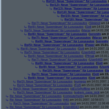
Re(11): Neue "Supersteuer" für Luxusautos
Re(12): Neue "Supersteuer" für Luxusaut
Re(13): Neue "Supersteuer" für Luxusa
Re(14): Neue "Supersteuer" für Lux
Re(15): Neue "Supersteuer" für L
Re(16): Neue "Supersteuer" für
Re(7): Neue "Supersteuer" für Luxusautos
(
Slipknot
am 14.
Re(6): Neue "Supersteuer" für Luxusautos
(
Gott
am 14.01.200
Re(5): Neue "Supersteuer" für Luxusautos
(
Marax
am 14.01.200
Re(6): Neue "Supersteuer" für Luxusautos
(
serenity
am 15
Re(7): Neue "Supersteuer" für Luxusautos
(
Marax
am 1
Re(8): Neue "Supersteuer" für Luxusautos
(
serenity
Re(5): Neue "Supersteuer" für Luxusautos
(
Power
am 15.01.
Re(4): Neue "Supersteuer" für Luxusautos
(
Gott
am 14.01.2007, 11
Re(5): Neue "Supersteuer" für Luxusautos
(
User6465
am 15.01.
Re(6): Neue "Supersteuer" für Luxusautos
(
Pfrnak
am 15.01.2
Re(7): Neue "Supersteuer" für Luxusautos
(
User6465
am 1
Re(8): Neue "Supersteuer" für Luxusautos
(
Gott
am 1
Re(9): Neue "Supersteuer" für Luxusautos
(
User6
Re(10): Neue "Supersteuer" für Luxusautos
(
Go
Re(7): Neue "Supersteuer" für Luxusautos
(
Gott
am 15.
Re(6): Neue "Supersteuer" für Luxusautos
(
Gott
am 15.01.
Re(3): Neue "Supersteuer" für Luxusautos
(
eumega
am 14.01.2007, 
Re(3): Neue "Supersteuer" für Luxusautos
(
Forfi
am 15.01.2007, 00:4
Re(2): Neue "Supersteuer" für Luxusautos
(
dEUS@offline
am 14.01.2007
Re(3): Neue "Supersteuer" für Luxusautos
(
extrem_oaga_nick
am 14.
Re: Neue "Supersteuer" für Luxusautos
(
computerherby
am 14.01.2007, 10
Re: Neue "Supersteuer" für Luxusautos
(
HKI
am 14.01.2007, 10:56:07)
Re(2): Neue "Supersteuer" für Luxusautos
(
wol
am 14.01.2007, 11:06:4
Re: Neue "Supersteuer" für Luxusautos
(
User48043
am 14.01.2007, 11:39