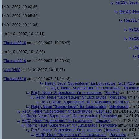
Re(23): Neue 
14.01.2007, 19:03:56)
Re(24): Ne
14.01.2007, 19:05:59)
Re(25): 
14.01.2007, 19:11:36)
Re(26
am 14.01.2007, 19:13:11)
Re(26
(
Thomas8816
am 14.01.2007, 19:16:47)
Re(
am 14.01.2007, 19:18:09)
(
Thomas8816
am 14.01.2007, 19:23:40)
(
User6465
am 14.01.2007, 20:19:57)
(
Thomas8816
am 14.01.2007, 21:14:48)
Re(8): Neue "Supersteuer" für Luxusautos
(
w114/115
am
Re(9): Neue "Supersteuer" für Luxusautos
(
Thomas
Re(5): Neue "Supersteuer" für Luxusautos
(
SinnFrei
am 14.01.2
Re(6): Neue "Supersteuer" für Luxusautos
(
Pervasive
am 14.
Re(7): Neue "Supersteuer" für Luxusautos
(
SinnFrei
am 14
Re(5): Neue "Supersteuer" für Luxusautos
(
ddrobesch
am 13
Re(3): Neue "Supersteuer" für Luxusautos
(
w114/115
am 14.01.2007,
Re(4): Neue "Supersteuer" für Luxusautos
(
Pervasive
am 14.01.20
Re(3): Neue "Supersteuer" für Luxusautos
(
doncapo
am 14.01.2007, 
Re(4): Neue "Supersteuer" für Luxusautos
(
Pervasive
am 14.01.20
Re(5): Neue "Supersteuer" für Luxusautos
(
doncapo
am 14.01.2
Re(6): Neue "Supersteuer" für Luxusautos
(
Pervasive
am 14.