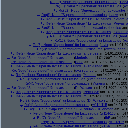
Re(10): Neue "Supersteuer" für Luxusautos
(
Perv
Re(11): Neue "Supersteuer" für Luxusautos
(
ex
Re(12): Neue "Supersteuer" für Luxusautos
Re(8): Neue "Supersteuer" für Luxusautos
(
hariw
am 14
Re(9): Neue "Supersteuer" für Luxusautos
(
extrem_
Re(9): Neue "Supersteuer" für Luxusautos
(
Pervasiv
Re(8): Neue "Supersteuer" für Luxusautos
(
bootleg
am 1
Re(9): Neue "Supersteuer" für Luxusautos
(
extrem_
Re(10): Neue "Supersteuer" für Luxusautos
(
boot
Re(11): Neue "Supersteuer" für Luxusautos
(
ex
Re(6): Neue "Supersteuer" für Luxusautos
(
tuvix
am 14.01.20
Re(7): Neue "Supersteuer" für Luxusautos
(
extrem_oaga_
Re(2): Neue "Supersteuer" für Luxusautos
(
angelo22
am 14.01.2007, 23
Re: Neue "Supersteuer" für Luxusautos
(
Morieris
am 14.01.2007, 14:03:37
Re: Neue "Supersteuer" für Luxusautos
(
Babe
am 14.01.2007, 14:07:31)
Re(2): Neue "Supersteuer" für Luxusautos
(
evan dando
am 14.01.2007, 
Re: Neue "Supersteuer" für Luxusautos
(
evan dando
am 14.01.2007, 14:09
Re(2): Neue "Supersteuer" für Luxusautos
(
Morieris
am 14.01.2007, 14:
Re(3): Neue "Supersteuer" für Luxusautos
(
evan dando
am 14.01.200
Re(4): Neue "Supersteuer" für Luxusautos
(
Morieris
am 14.01.2007
Re: Neue "Supersteuer" für Luxusautos
(
Dr. Watson
am 14.01.2007, 14:19:
Re(2): Neue "Supersteuer" für Luxusautos
(
Pervasive
am 14.01.2007, 1
Re(2): Neue "Supersteuer" für Luxusautos
(
thE
am 14.01.2007, 14:51:3
Re(3): Neue "Supersteuer" für Luxusautos
(
Dr. Watson
am 14.01.2007
Re(4): Neue "Supersteuer" für Luxusautos
(
w114/115
am 14.01.200
Re(5): Neue "Supersteuer" für Luxusautos
(
Dr. Watson
am 14.01
Re(6): Neue "Supersteuer" für Luxusautos
(
w114/115
am 14.0
Re(7): Neue "Supersteuer" für Luxusautos
(
thE
am 14.01.2
Re(8): Neue "Supersteuer" für Luxusautos
(
w114/115
am
Re(6): Neue "Supersteuer" für Luxusautos
(
w114/115
am 14.0