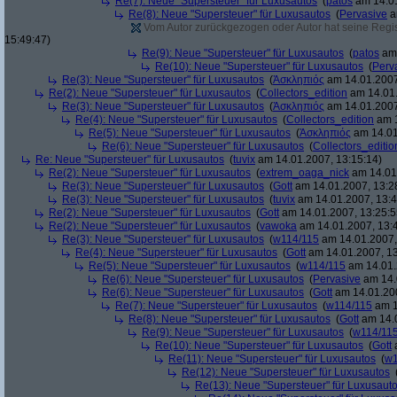
Re(7): Neue "Supersteuer" für Luxusautos
(
patos
am 14.01
Re(8): Neue "Supersteuer" für Luxusautos
(
Pervasive
a
Vom Autor zurückgezogen oder Autor hat seine Regist
15:49:47)
Re(9): Neue "Supersteuer" für Luxusautos
(
patos
am 
Re(10): Neue "Supersteuer" für Luxusautos
(
Perv
Re(3): Neue "Supersteuer" für Luxusautos
(
Ἀσκληπιός
am 14.01.2007
Re(2): Neue "Supersteuer" für Luxusautos
(
Collectors_edition
am 14.01.
Re(3): Neue "Supersteuer" für Luxusautos
(
Ἀσκληπιός
am 14.01.2007
Re(4): Neue "Supersteuer" für Luxusautos
(
Collectors_edition
am 1
Re(5): Neue "Supersteuer" für Luxusautos
(
Ἀσκληπιός
am 14.01
Re(6): Neue "Supersteuer" für Luxusautos
(
Collectors_editio
Re: Neue "Supersteuer" für Luxusautos
(
tuvix
am 14.01.2007, 13:15:14)
Re(2): Neue "Supersteuer" für Luxusautos
(
extrem_oaga_nick
am 14.01.
Re(3): Neue "Supersteuer" für Luxusautos
(
Gott
am 14.01.2007, 13:2
Re(3): Neue "Supersteuer" für Luxusautos
(
tuvix
am 14.01.2007, 13:4
Re(2): Neue "Supersteuer" für Luxusautos
(
Gott
am 14.01.2007, 13:25:5
Re(2): Neue "Supersteuer" für Luxusautos
(
vawoka
am 14.01.2007, 13:
Re(3): Neue "Supersteuer" für Luxusautos
(
w114/115
am 14.01.2007,
Re(4): Neue "Supersteuer" für Luxusautos
(
Gott
am 14.01.2007, 13
Re(5): Neue "Supersteuer" für Luxusautos
(
w114/115
am 14.01.
Re(6): Neue "Supersteuer" für Luxusautos
(
Pervasive
am 14.
Re(6): Neue "Supersteuer" für Luxusautos
(
Gott
am 14.01.200
Re(7): Neue "Supersteuer" für Luxusautos
(
w114/115
am 1
Re(8): Neue "Supersteuer" für Luxusautos
(
Gott
am 14.0
Re(9): Neue "Supersteuer" für Luxusautos
(
w114/11
Re(10): Neue "Supersteuer" für Luxusautos
(
Gott
a
Re(11): Neue "Supersteuer" für Luxusautos
(
w1
Re(12): Neue "Supersteuer" für Luxusautos
Re(13): Neue "Supersteuer" für Luxusaut