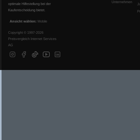
Unternehmen
optimale Hilfestellung bei der
J
Kaufentscheidung bietet.
P
Ansicht wählen:
Mobile
Copyright © 1997-2026
Preisvergleich Internet Services
AG