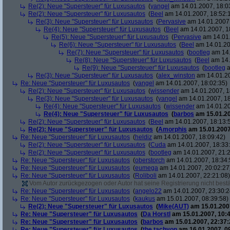
Re(2): Neue "Supersteuer" für Luxusautos
(
yangel
am 14.01.2007, 18:0
Re(2): Neue "Supersteuer" für Luxusautos
(
Beel
am 14.01.2007, 18:52:
Re(3): Neue "Supersteuer" für Luxusautos
(
Pervasive
am 14.01.2007,
Re(4): Neue "Supersteuer" für Luxusautos
(
Beel
am 14.01.2007, 1
Re(5): Neue "Supersteuer" für Luxusautos
(
Pervasive
am 14.01.
Re(6): Neue "Supersteuer" für Luxusautos
(
Beel
am 14.01.20
Re(7): Neue "Supersteuer" für Luxusautos
(
bootleg
am 14.
Re(8): Neue "Supersteuer" für Luxusautos
(
Beel
am 14.
Re(9): Neue "Supersteuer" für Luxusautos
(
bootleg
a
Re(3): Neue "Supersteuer" für Luxusautos
(
alex_winston
am 14.01.20
Re: Neue "Supersteuer" für Luxusautos
(
yangel
am 14.01.2007, 18:02:35)
Re(2): Neue "Supersteuer" für Luxusautos
(
wissender
am 14.01.2007, 1
Re(3): Neue "Supersteuer" für Luxusautos
(
yangel
am 14.01.2007, 18
Re(4): Neue "Supersteuer" für Luxusautos
(
wissender
am 14.01.20
Re(4): Neue "Supersteuer" für Luxusautos
(
barbos
am 15.01.20
Re(2): Neue "Supersteuer" für Luxusautos
(
Beel
am 14.01.2007, 18:13:
Re(2): Neue "Supersteuer" für Luxusautos
(
Amorphis
am 15.01.2007
Re: Neue "Supersteuer" für Luxusautos
(
heldiz
am 14.01.2007, 18:09:42)
Re(2): Neue "Supersteuer" für Luxusautos
(
Cuda
am 14.01.2007, 18:33
Re(2): Neue "Supersteuer" für Luxusautos
(
bootleg
am 14.01.2007, 21:2
Re: Neue "Supersteuer" für Luxusautos
(
oberstorch
am 14.01.2007, 18:34:
Re: Neue "Supersteuer" für Luxusautos
(
eumega
am 14.01.2007, 20:02:27
Re: Neue "Supersteuer" für Luxusautos
(
Roliboli
am 14.01.2007, 22:21:08)
Vom Autor zurückgezogen oder Autor hat seine Registrierung nicht bestä
Re: Neue "Supersteuer" für Luxusautos
(
angelo22
am 14.01.2007, 23:30:2
Re: Neue "Supersteuer" für Luxusautos
(
kaukus
am 15.01.2007, 08:39:58)
Re(2): Neue "Supersteuer" für Luxusautos
(
Mike(AUT)
am 15.01.2007
Re: Neue "Supersteuer" für Luxusautos
(
Da Horstl
am 15.01.2007, 10:4
Re: Neue "Supersteuer" für Luxusautos
(
barbos
am 15.01.2007, 22:37:
Re: Neue "Supersteuer" für Luxusautos
(
the.tachyon
am 16.01.2007, 0