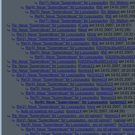
Re(7): Neue "Supersteuer" für Luxusautos
(
Dr. Watson
am 
Re(4): Neue "Supersteuer" für Luxusautos
(
thE
am 14.01.2007, 15
Re(5): Neue "Supersteuer" für Luxusautos
(
Dr. Watson
am 14.01
Re(6): Neue "Supersteuer" für Luxusautos
(
thE
am 14.01.200
Re(7): Neue "Supersteuer" für Luxusautos
(
Dr. Watson
am 
Re: Neue "Supersteuer" für Luxusautos
(
Cuda
am 14.01.2007, 14:26:57)
Re: Neue "Supersteuer" für Luxusautos
(
Maxl
am 14.01.2007, 14:51:26)
Re(2): Neue "Supersteuer" für Luxusautos
(
dziar
am 14.01.2007, 15:32:
Re(2): Neue "Supersteuer" für Luxusautos
(
\/3|26|\|µ36µ|\|651463|2
am 1
Re(3): Neue "Supersteuer" für Luxusautos
(
thE
am 14.01.2007, 15:36
Re(4): Neue "Supersteuer" für Luxusautos
(
\/3|26|\|µ36µ|\|651463|
Re(5): Neue "Supersteuer" für Luxusautos
(
thE
am 14.01.2007, 
Re(6): Neue "Supersteuer" für Luxusautos
(
\/3|26|\|µ36µ|\|6
Re: Neue "Supersteuer" für Luxusautos
(
\/3|26|\|µ36µ|\|651463|2
am 14.01.
Re: Neue "Supersteuer" für Luxusautos
(
Patrick21
am 14.01.2007, 16:06:5
Re: Neue "Supersteuer" für Luxusautos
(
bones14
am 14.01.2007, 16:10:3
Re(2): Neue "Supersteuer" für Luxusautos
(
w114/115
am 14.01.2007, 16
Re(3): Neue "Supersteuer" für Luxusautos
(
bones14
am 14.01.2007, 
Re(4): Neue "Supersteuer" für Luxusautos
(
w114/115
am 14.01.200
Re(5): Neue "Supersteuer" für Luxusautos
(
bones14
am 14.01.2
Re(4): Neue "Supersteuer" für Luxusautos
(
angelo22
am 14.01.200
Re(5): Neue "Supersteuer" für Luxusautos
(
bones14
am 15.01.2
Re(6): Neue "Supersteuer" für Luxusautos
(
angelo22
am 1
Re(2): Neue "Supersteuer" für Luxusautos
(
nico
am 14.01.2007, 16:40:2
Auto ist sowieso ein Luxus
(
bones14
am 14.01.2007, 16:44:26)
Re: Neue "Supersteuer" für Luxusautos - wo ist yangel?
(
bones14
am 14.01
Re(2): Neue "Supersteuer" für Luxusautos - wo ist yangel?
(
yangel
am 14
Re(3): Neue "Supersteuer" für Luxusautos - wo ist yangel?
(
w114/115
Re(4): Neue "Supersteuer" für Luxusautos - wo ist yangel?
(
yangel
Re(5): Neue "Supersteuer" für Luxusautos - wo ist yangel?
(
w11