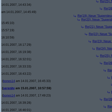
Re(25): 
14.01.2007, 14:43:34)
Re(26
am 14.01.2007, 14:45:49)
Re(19): Neue "Supersteue
Re(20): Neue "Superst
15:45:10)
Re(21): Neue "Supe
15:57:19)
Re(22): Neue "Su
16:10:59)
Re(23): Neue 
14.01.2007, 16:17:29)
Re(24): Ne
14.01.2007, 16:19:38)
Re(25): 
14.01.2007, 16:32:01)
Re(26
14.01.2007, 16:33:33)
Re(
14.01.2007, 16:43:22)
(
bones14
am 14.01.2007, 16:45:33)
(
serenity
am 15.01.2007, 10:57:59)
(
bones14
am 14.01.2007, 17:49:23)
Re(26
14.01.2007, 16:39:28)
Re(
14.01.2007, 16:46:01)