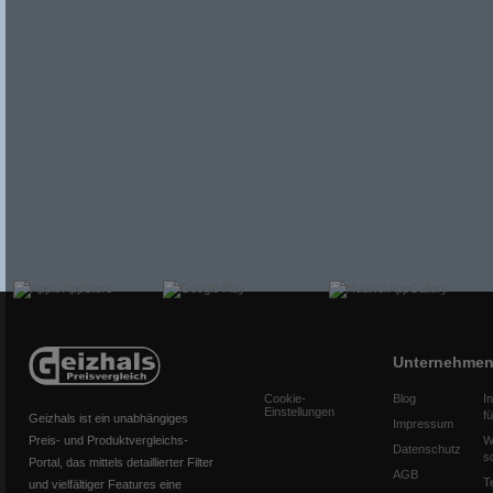
Unternehme
Cookie-
Blog
I
Einstellungen
f
Geizhals ist ein unabhängiges
Impressum
Preis- und Produktvergleichs-
W
Datenschutz
s
Portal, das mittels detaillierter Filter
AGB
T
und vielfältiger Features eine