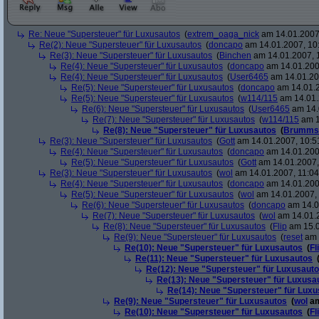
Re: Neue "Supersteuer" für Luxusautos
(
extrem_oaga_nick
am 14.01.2007,
Re(2): Neue "Supersteuer" für Luxusautos
(
doncapo
am 14.01.2007, 10
Re(3): Neue "Supersteuer" für Luxusautos
(
Binchen
am 14.01.2007, 
Re(4): Neue "Supersteuer" für Luxusautos
(
doncapo
am 14.01.200
Re(4): Neue "Supersteuer" für Luxusautos
(
User6465
am 14.01.20
Re(5): Neue "Supersteuer" für Luxusautos
(
doncapo
am 14.01.2
Re(5): Neue "Supersteuer" für Luxusautos
(
w114/115
am 14.01.
Re(6): Neue "Supersteuer" für Luxusautos
(
User6465
am 14.
Re(7): Neue "Supersteuer" für Luxusautos
(
w114/115
am 1
Re(8): Neue "Supersteuer" für Luxusautos
(
Brumms
Re(3): Neue "Supersteuer" für Luxusautos
(
Gott
am 14.01.2007, 10:5
Re(4): Neue "Supersteuer" für Luxusautos
(
doncapo
am 14.01.200
Re(5): Neue "Supersteuer" für Luxusautos
(
Gott
am 14.01.2007,
Re(3): Neue "Supersteuer" für Luxusautos
(
wol
am 14.01.2007, 11:04
Re(4): Neue "Supersteuer" für Luxusautos
(
doncapo
am 14.01.2007
Re(5): Neue "Supersteuer" für Luxusautos
(
wol
am 14.01.2007, 
Re(6): Neue "Supersteuer" für Luxusautos
(
doncapo
am 14.0
Re(7): Neue "Supersteuer" für Luxusautos
(
wol
am 14.01.2
Re(8): Neue "Supersteuer" für Luxusautos
(
Flip
am 15.0
Re(9): Neue "Supersteuer" für Luxusautos
(
reset
am 
Re(10): Neue "Supersteuer" für Luxusautos
(
Fl
Re(11): Neue "Supersteuer" für Luxusautos
Re(12): Neue "Supersteuer" für Luxusaut
Re(13): Neue "Supersteuer" für Luxusa
Re(14): Neue "Supersteuer" für Lux
Re(9): Neue "Supersteuer" für Luxusautos
(
wol
am
Re(10): Neue "Supersteuer" für Luxusautos
(
Fl