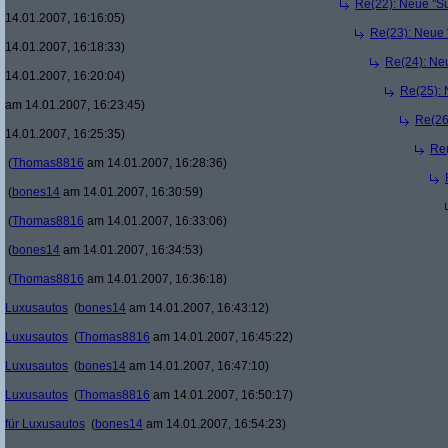
Re(22): Neue "Su
14.01.2007, 16:16:05)
Re(23): Neue 
14.01.2007, 16:18:33)
Re(24): Ne
14.01.2007, 16:20:04)
Re(25): 
am 14.01.2007, 16:23:45)
Re(26
14.01.2007, 16:25:35)
Re(
(
Thomas8816
am 14.01.2007, 16:28:36)
(
bones14
am 14.01.2007, 16:30:59)
(
Thomas8816
am 14.01.2007, 16:33:06)
(
bones14
am 14.01.2007, 16:34:53)
(
Thomas8816
am 14.01.2007, 16:36:18)
Luxusautos
(
bones14
am 14.01.2007, 16:43:12)
Luxusautos
(
Thomas8816
am 14.01.2007, 16:45:22)
Luxusautos
(
bones14
am 14.01.2007, 16:47:10)
Luxusautos
(
Thomas8816
am 14.01.2007, 16:50:17)
für Luxusautos
(
bones14
am 14.01.2007, 16:54:23)