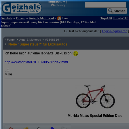
Impressum
|
Werbung
Geizhals
»
Forum
»
Auto & Motorrad
»
Neue
Top-100
|
Fresh-100
&quot;Supersteuer&quot; für Luxusautos (610 Beiträge, 12376 Mal
gelesen)
Du bist nicht angemeldet. [
Login/Registrieren
]
^
Forum
Auto & Motorrad
#
3898316
Neue "Supersteuer" für Luxusautos
Ich freue mich auf eine lebhafte Diskussion!
http:/
/
www.orf.at/
070113-8057/
index.html
LG
Mike
Merida Matts Special Edition Disc