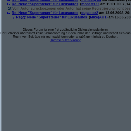
Re: Neue "Supersteuer" für Luxusautos
(
monster23
am 19.01.2007, 14
Vom Autor zurückgezogen oder Autor hat seine Registrierung nicht best
Re: Neue "Supersteuer" für Luxusautos
(
supastar2
am 13.06.2008, 20:
Re(2): Neue "Supersteuer" für Luxusautos
(
Mike(AUT)
am 16.06.2008
Dieses Forum ist eine frei zugängliche Diskussionsplattform.
Der Betreiber übernimmt keine Verantwortung für den Inhalt der Beiträge und behält sich das
Recht vor, Beiträge mit rechtswidrigem oder anstößigem Inhalt zu löschen.
Datenschutzerklärung