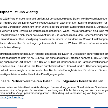
 10:41:43)
:46:50)
atsphäre ist uns wichtig
10:50:20)
7, 10:52:23)
ere
1019
-Partner speichern und greifen auf personenbezogene Daten wie Browserdaten oder 
07, 10:52:44)
f Ihrem Gerät zu. Durch Auswahl von Akzeptieren aktivieren Sie Tracking-Technologien für d
007, 11:01:21)
artner verarbeiten Daten, um Ihnen Dienste bereitzustellen“ aufgeführten Zwecke. Durch Aus
2007, 11:27:44)
01.2007, 14:15:42)
 Widerruf Ihrer Einwilligung werden diese deaktiviert. Wenn Tracker deaktiviert sind, sind m
4.01.2007, 14:17:28)
 möglicherweise nicht mehr so relevant für Sie. Sie können dieses Menü jederzeit wieder auf
el
am 15.01.2007, 12:42:30)
 zu ändern oder Ihre Einwilligung zu widerrufen, indem Sie auf den Link Cookie-Einstellunge
1:59)
eite klicken. Ihre Einstellungen gelten innerhalb unseres Website. Weitere Informationen fin
7, 10:55:38)
nschutzerklärung.
 11:02:48)
:23)
etroffenen Einstellungen auch Anbieter umfassen, die Daten in Drittstaaten ohne Vorliegen ei
, 11:17:13)
itsbeschlusses gem Art 45 DSGVO und ohne geeignete Garantien gem Art 46 DSGVO übermi
11:18:26)
gung auch hierfür (Art 49 Abs 1 lit a DSGVO). Dies gilt insbesondere für Datenübermittlungen i
1.2007, 11:30:04)
esondere das Risiko, dass Ihre Daten durch Behörden zu Kontroll- und zu Überwachungsz
007, 11:35:10)
werden können, möglicherweise auch ohne Rechtsbehelfsmöglichkeiten. Dies können Sie abst
1.2007, 08:06:40)
15.01.2007, 08:19:08)
eweiligen Anbieter in der Liste keine Einwilligung abgeben.
ip
am 15.01.2007, 12:34:31)
nsere Partner verarbeiten Daten, um Folgendes bereitzustellen:
(
reset
am 15.01.2007, 13:35:59)
os
(
Flip
am 15.01.2007, 17:32:28)
enschaften zur Identifikation aktiv abfragen. Verwendung genauer Standortdaten. Speichern 
utos
(
reset
am 16.01.2007, 09:21:51)
ionen auf einem Endgerät. Personalisierte Werbung und Inhalte, Messung von Werbeleistung 
usautos
(
Flip
am 16.01.2007, 21:40:15)
von Inhalten, Zielgruppenforschung sowie Entwicklung und Verbesserung von Angeboten.
 15.01.2007, 16:49:41)
rtner (Lieferanten)
ip
am 15.01.2007, 17:34:16)
(
wol
am 15.01.2007, 21:28:52)
os
(
Flip
am 15.01.2007, 21:31:36)