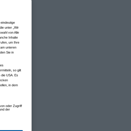
eindeutige
ie unter „Wir
wahl von Alle
anche Inhalte
rufen, um Ihre
n am unteren
den Sie in
nes
tteln, so gilt
n die USA. Es
wecken
ellen, in dem
von oder Zugriff
und der