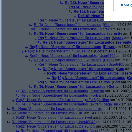
Re(13): Neue "Supersteuer" für Luxusa
Konfi
Re(14): Neue "Supersteuer" für Lux
Re(15): Neue "Supersteuer" für L
Re(16): Neue "Supersteuer" für
Re(7): Neue "Supersteuer" für Luxusautos
(
Slipknot
am 14.
Re(6): Neue "Supersteuer" für Luxusautos
(
Gott
am 14.01.200
Re(5): Neue "Supersteuer" für Luxusautos
(
Marax
am 14.01.200
Re(6): Neue "Supersteuer" für Luxusautos
(
serenity
am 15
Re(7): Neue "Supersteuer" für Luxusautos
(
Marax
am 1
Re(8): Neue "Supersteuer" für Luxusautos
(
serenity
Re(5): Neue "Supersteuer" für Luxusautos
(
Power
am 15.01.
Re(4): Neue "Supersteuer" für Luxusautos
(
Gott
am 14.01.2007, 11
Re(5): Neue "Supersteuer" für Luxusautos
(
User6465
am 15.01.
Re(6): Neue "Supersteuer" für Luxusautos
(
Pfrnak
am 15.01.2
Re(7): Neue "Supersteuer" für Luxusautos
(
User6465
am 1
Re(8): Neue "Supersteuer" für Luxusautos
(
Gott
am 1
Re(9): Neue "Supersteuer" für Luxusautos
(
User6
Re(10): Neue "Supersteuer" für Luxusautos
(
Go
Re(7): Neue "Supersteuer" für Luxusautos
(
Gott
am 15.
Re(6): Neue "Supersteuer" für Luxusautos
(
Gott
am 15.01.
Re(3): Neue "Supersteuer" für Luxusautos
(
eumega
am 14.01.2007, 
Re(3): Neue "Supersteuer" für Luxusautos
(
Forfi
am 15.01.2007, 00:4
Re(2): Neue "Supersteuer" für Luxusautos
(
dEUS@offline
am 14.01.2007
Re(3): Neue "Supersteuer" für Luxusautos
(
extrem_oaga_nick
am 14.
Re: Neue "Supersteuer" für Luxusautos
(
computerherby
am 14.01.2007, 10
Re: Neue "Supersteuer" für Luxusautos
(
HKI
am 14.01.2007, 10:56:07)
Re(2): Neue "Supersteuer" für Luxusautos
(
wol
am 14.01.2007, 11:06:4
Re: Neue "Supersteuer" für Luxusautos
(
User48043
am 14.01.2007, 11:39
Re(2): Neue "Supersteuer" für Luxusautos
(
Entity
am 14.01.2007, 11:46:
Re(3): Neue "Supersteuer" für Luxusautos
(
User48043
am 14.01.2007