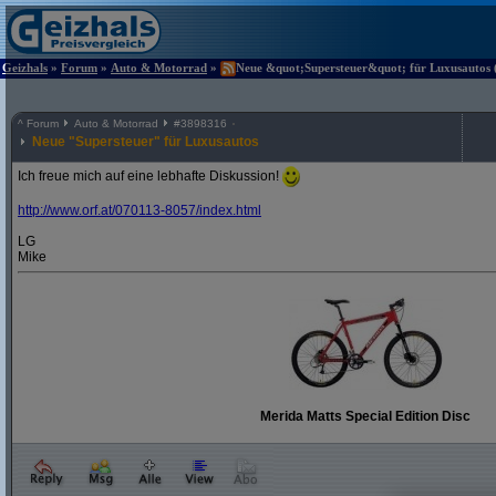
Geizhals
»
Forum
»
Auto & Motorrad
»
Neue &quot;Supersteuer&quot; für Luxusautos (
^
Forum
Auto & Motorrad
#
3898316
Neue "Supersteuer" für Luxusautos
Ich freue mich auf eine lebhafte Diskussion!
http:/
/
www.orf.at/
070113-8057/
index.html
LG
Mike
Merida Matts Special Edition Disc