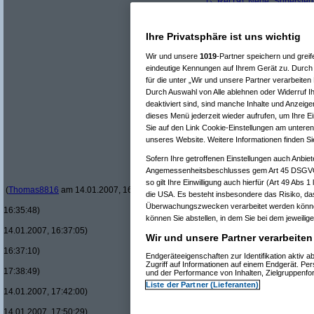
Re(19): Neue "Supersteue
Re(20): Neue "Superst
Re(21): Neue "Supe
Re(22): Neue "Su
Ihre Privatsphäre ist uns wichtig
Re(22): Neue "Su
Re(23): Neue 
Wir und unsere
1019
-Partner speichern und gre
Re(24): Ne
eindeutige Kennungen auf Ihrem Gerät zu. Durch 
Re(25): 
für die unter „Wir und unsere Partner verarbeite
Re(26
Durch Auswahl von Alle ablehnen oder Widerruf Ih
Re(
deaktiviert sind, sind manche Inhalte und Anzeige
Re(
dieses Menü jederzeit wieder aufrufen, um Ihre Ei
Sie auf den Link Cookie-Einstellungen am unteren
unseres Website. Weitere Informationen finden Si
Sofern Ihre getroffenen Einstellungen auch Anbiet
Angemessenheitsbeschlusses gem Art 45 DSGVO 
so gilt Ihre Einwilligung auch hierfür (Art 49 Abs 
(
Thomas8816
am 14.01.2007, 16:34:31)
die USA. Es besteht insbesondere das Risiko, da
Überwachungszwecken verarbeitet werden können
16:35:48)
können Sie abstellen, in dem Sie bei dem jeweilige
14.01.2007, 16:37:05)
Wir und unsere Partner verarbeiten
16:37:10)
Endgeräteeigenschaften zur Identifikation aktiv
Zugriff auf Informationen auf einem Endgerät. Pe
17:38:49)
und der Performance von Inhalten, Zielgruppenf
Liste der Partner (Lieferanten)
14.01.2007, 17:42:00)
14.01.2007, 17:50:29)