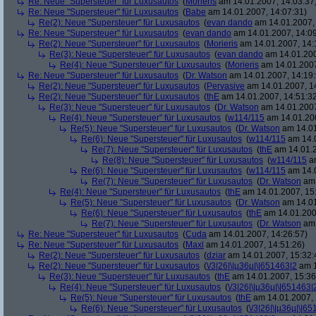
Re: Neue "Supersteuer" für Luxusautos
(
Morieris
am 14.01.2007, 14:03:37
Re: Neue "Supersteuer" für Luxusautos
(
Babe
am 14.01.2007, 14:07:31)
Re(2): Neue "Supersteuer" für Luxusautos
(
evan dando
am 14.01.2007, 
Re: Neue "Supersteuer" für Luxusautos
(
evan dando
am 14.01.2007, 14:09
Re(2): Neue "Supersteuer" für Luxusautos
(
Morieris
am 14.01.2007, 14:
Re(3): Neue "Supersteuer" für Luxusautos
(
evan dando
am 14.01.200
Re(4): Neue "Supersteuer" für Luxusautos
(
Morieris
am 14.01.2007
Re: Neue "Supersteuer" für Luxusautos
(
Dr. Watson
am 14.01.2007, 14:19:
Re(2): Neue "Supersteuer" für Luxusautos
(
Pervasive
am 14.01.2007, 1
Re(2): Neue "Supersteuer" für Luxusautos
(
thE
am 14.01.2007, 14:51:3
Re(3): Neue "Supersteuer" für Luxusautos
(
Dr. Watson
am 14.01.2007
Re(4): Neue "Supersteuer" für Luxusautos
(
w114/115
am 14.01.200
Re(5): Neue "Supersteuer" für Luxusautos
(
Dr. Watson
am 14.01
Re(6): Neue "Supersteuer" für Luxusautos
(
w114/115
am 14.0
Re(7): Neue "Supersteuer" für Luxusautos
(
thE
am 14.01.2
Re(8): Neue "Supersteuer" für Luxusautos
(
w114/115
am
Re(6): Neue "Supersteuer" für Luxusautos
(
w114/115
am 14.0
Re(7): Neue "Supersteuer" für Luxusautos
(
Dr. Watson
am 
Re(4): Neue "Supersteuer" für Luxusautos
(
thE
am 14.01.2007, 15
Re(5): Neue "Supersteuer" für Luxusautos
(
Dr. Watson
am 14.01
Re(6): Neue "Supersteuer" für Luxusautos
(
thE
am 14.01.200
Re(7): Neue "Supersteuer" für Luxusautos
(
Dr. Watson
am 
Re: Neue "Supersteuer" für Luxusautos
(
Cuda
am 14.01.2007, 14:26:57)
Re: Neue "Supersteuer" für Luxusautos
(
Maxl
am 14.01.2007, 14:51:26)
Re(2): Neue "Supersteuer" für Luxusautos
(
dziar
am 14.01.2007, 15:32:
Re(2): Neue "Supersteuer" für Luxusautos
(
\/3|26|\|µ36µ|\|651463|2
am 1
Re(3): Neue "Supersteuer" für Luxusautos
(
thE
am 14.01.2007, 15:36
Re(4): Neue "Supersteuer" für Luxusautos
(
\/3|26|\|µ36µ|\|651463|
Re(5): Neue "Supersteuer" für Luxusautos
(
thE
am 14.01.2007, 
Re(6): Neue "Supersteuer" für Luxusautos
(
\/3|26|\|µ36µ|\|6