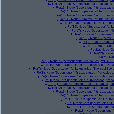
Re(11): Neue "Supersteuer" für Luxusautos
(
bo
Re(12): Neue "Supersteuer" für Luxusautos
Re(13): Neue "Supersteuer" für Luxusaut
Re(14): Neue "Supersteuer" für Luxusa
Re(13): Neue "Supersteuer" für Luxusaut
Re(14): Neue "Supersteuer" für Luxusa
Re(15): Neue "Supersteuer" für Lux
Re(16): Neue "Supersteuer" für 
Re(17): Neue "Supersteuer" fü
Re(18): Neue "Supersteuer"
Re(19): Neue "Supersteue
Re(20): Neue "Superst
Re(21): Neue "Supe
Re(22): Neue "Su
Re(23): Neue 
Re(24): Ne
Re(9): Neue "Supersteuer" für Luxusautos
(
w114/11
Re(10): Neue "Supersteuer" für Luxusautos
(
Perv
Re(7): Neue "Supersteuer" für Luxusautos
(
Thomas8816
a
Re(8): Neue "Supersteuer" für Luxusautos
(
Pervasive
a
Re(9): Neue "Supersteuer" für Luxusautos
(
Thomas
Re(10): Neue "Supersteuer" für Luxusautos
(
Perv
Re(11): Neue "Supersteuer" für Luxusautos
(
T
Re(12): Neue "Supersteuer" für Luxusautos
Re(13): Neue "Supersteuer" für Luxusaut
Re(14): Neue "Supersteuer" für Luxusa
Re(15): Neue "Supersteuer" für Lux
Re(16): Neue "Supersteuer" für 
Re(17): Neue "Supersteuer" fü
Re(18): Neue "Supersteuer"