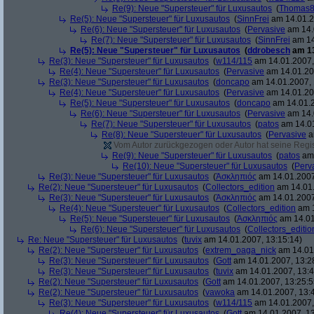
Re(9): Neue "Supersteuer" für Luxusautos
(
Thomas
Re(5): Neue "Supersteuer" für Luxusautos
(
SinnFrei
am 14.01.2
Re(6): Neue "Supersteuer" für Luxusautos
(
Pervasive
am 14.
Re(7): Neue "Supersteuer" für Luxusautos
(
SinnFrei
am 14
Re(5): Neue "Supersteuer" für Luxusautos
(
ddrobesch
am 13
Re(3): Neue "Supersteuer" für Luxusautos
(
w114/115
am 14.01.2007,
Re(4): Neue "Supersteuer" für Luxusautos
(
Pervasive
am 14.01.20
Re(3): Neue "Supersteuer" für Luxusautos
(
doncapo
am 14.01.2007, 
Re(4): Neue "Supersteuer" für Luxusautos
(
Pervasive
am 14.01.20
Re(5): Neue "Supersteuer" für Luxusautos
(
doncapo
am 14.01.2
Re(6): Neue "Supersteuer" für Luxusautos
(
Pervasive
am 14.
Re(7): Neue "Supersteuer" für Luxusautos
(
patos
am 14.01
Re(8): Neue "Supersteuer" für Luxusautos
(
Pervasive
a
Vom Autor zurückgezogen oder Autor hat seine Regist
Re(9): Neue "Supersteuer" für Luxusautos
(
patos
am 
Re(10): Neue "Supersteuer" für Luxusautos
(
Perv
Re(3): Neue "Supersteuer" für Luxusautos
(
Ἀσκληπιός
am 14.01.2007
Re(2): Neue "Supersteuer" für Luxusautos
(
Collectors_edition
am 14.01.
Re(3): Neue "Supersteuer" für Luxusautos
(
Ἀσκληπιός
am 14.01.2007
Re(4): Neue "Supersteuer" für Luxusautos
(
Collectors_edition
am 1
Re(5): Neue "Supersteuer" für Luxusautos
(
Ἀσκληπιός
am 14.01
Re(6): Neue "Supersteuer" für Luxusautos
(
Collectors_editio
Re: Neue "Supersteuer" für Luxusautos
(
tuvix
am 14.01.2007, 13:15:14)
Re(2): Neue "Supersteuer" für Luxusautos
(
extrem_oaga_nick
am 14.01.
Re(3): Neue "Supersteuer" für Luxusautos
(
Gott
am 14.01.2007, 13:2
Re(3): Neue "Supersteuer" für Luxusautos
(
tuvix
am 14.01.2007, 13:4
Re(2): Neue "Supersteuer" für Luxusautos
(
Gott
am 14.01.2007, 13:25:5
Re(2): Neue "Supersteuer" für Luxusautos
(
vawoka
am 14.01.2007, 13:
Re(3): Neue "Supersteuer" für Luxusautos
(
w114/115
am 14.01.2007,
Re(4): Neue "Supersteuer" für Luxusautos
(
Gott
am 14.01.2007, 13