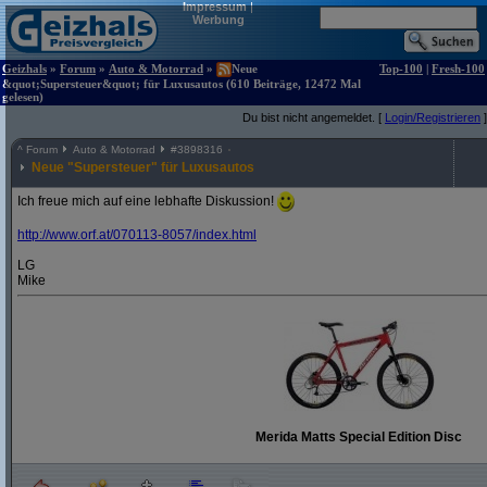
Impressum
|
Werbung
Geizhals
»
Forum
»
Auto & Motorrad
»
Neue
Top-100
|
Fresh-100
&quot;Supersteuer&quot; für Luxusautos (610 Beiträge, 12472 Mal
gelesen)
Du bist nicht angemeldet. [
Login/Registrieren
]
^
Forum
Auto & Motorrad
#
3898316
Neue "Supersteuer" für Luxusautos
Ich freue mich auf eine lebhafte Diskussion!
http:/
/
www.orf.at/
070113-8057/
index.html
LG
Mike
Merida Matts Special Edition Disc