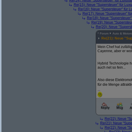
Re(14): Neue "Supersteuer" für Luxusa
Re(15): Neue "Supersteuer" für Lux
Re(16): Neue "Supersteuer" für 
Re(17): Neue "Supersteuer" fü
Re(18): Neue "Supersteuer"
Re(19): Neue "Supersteue
Re(20): Neue "Superst
^
Forum
Auto & Motorr
Re(21): Neue "Sup
Mein Chef hat zufäll
Cayenne, aber er wol
Hybrid Technologie hi
auch net so fein...
Also diese Elektromo
für die Menge attrakti
...
Re(22): Neue "Su
Re(21): Neue "Supe
Re(22): Neue "Su