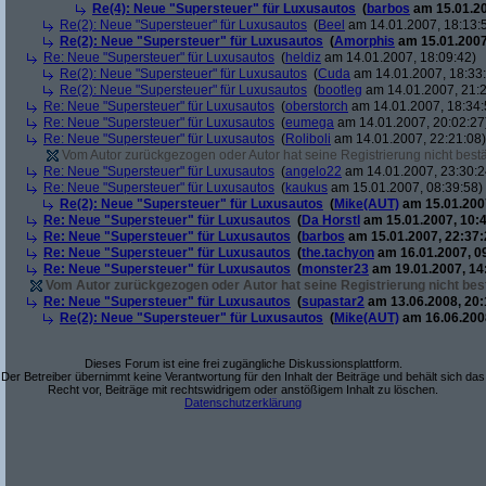
Re(4): Neue "Supersteuer" für Luxusautos
(
barbos
am 15.01.20
Re(2): Neue "Supersteuer" für Luxusautos
(
Beel
am 14.01.2007, 18:13:
Re(2): Neue "Supersteuer" für Luxusautos
(
Amorphis
am 15.01.2007
Re: Neue "Supersteuer" für Luxusautos
(
heldiz
am 14.01.2007, 18:09:42)
Re(2): Neue "Supersteuer" für Luxusautos
(
Cuda
am 14.01.2007, 18:33
Re(2): Neue "Supersteuer" für Luxusautos
(
bootleg
am 14.01.2007, 21:2
Re: Neue "Supersteuer" für Luxusautos
(
oberstorch
am 14.01.2007, 18:34:
Re: Neue "Supersteuer" für Luxusautos
(
eumega
am 14.01.2007, 20:02:27
Re: Neue "Supersteuer" für Luxusautos
(
Roliboli
am 14.01.2007, 22:21:08)
Vom Autor zurückgezogen oder Autor hat seine Registrierung nicht bestä
Re: Neue "Supersteuer" für Luxusautos
(
angelo22
am 14.01.2007, 23:30:2
Re: Neue "Supersteuer" für Luxusautos
(
kaukus
am 15.01.2007, 08:39:58)
Re(2): Neue "Supersteuer" für Luxusautos
(
Mike(AUT)
am 15.01.2007
Re: Neue "Supersteuer" für Luxusautos
(
Da Horstl
am 15.01.2007, 10:4
Re: Neue "Supersteuer" für Luxusautos
(
barbos
am 15.01.2007, 22:37:
Re: Neue "Supersteuer" für Luxusautos
(
the.tachyon
am 16.01.2007, 0
Re: Neue "Supersteuer" für Luxusautos
(
monster23
am 19.01.2007, 14
Vom Autor zurückgezogen oder Autor hat seine Registrierung nicht best
Re: Neue "Supersteuer" für Luxusautos
(
supastar2
am 13.06.2008, 20:
Re(2): Neue "Supersteuer" für Luxusautos
(
Mike(AUT)
am 16.06.2008
Dieses Forum ist eine frei zugängliche Diskussionsplattform.
Der Betreiber übernimmt keine Verantwortung für den Inhalt der Beiträge und behält sich das
Recht vor, Beiträge mit rechtswidrigem oder anstößigem Inhalt zu löschen.
Datenschutzerklärung