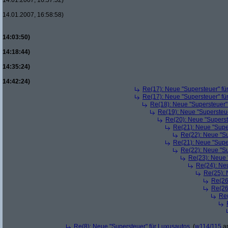
14.01.2007, 16:57:52)
14.01.2007, 16:58:58)
14:03:50)
14:18:44)
14:35:24)
14:42:24)
Re(17): Neue "Supersteuer" fü
Re(17): Neue "Supersteuer" fü
Re(18): Neue "Supersteuer"
Re(19): Neue "Supersteue
Re(20): Neue "Superst
Re(21): Neue "Supe
Re(22): Neue "Su
Re(21): Neue "Supe
Re(22): Neue "Su
Re(23): Neue 
Re(24): Ne
Re(25): 
Re(26
Re(26
Re(
Re(8): Neue "Supersteuer" für Luxusautos
(
w114/115
am