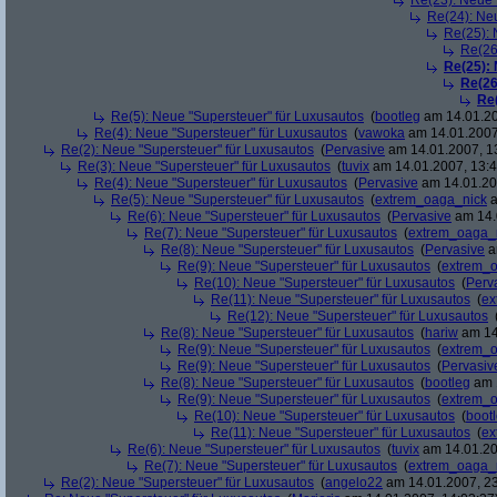
Re(23): Neue 
Re(24): Ne
Re(25): 
Re(26
Re(25):
Re(26
Re
Re(5): Neue "Supersteuer" für Luxusautos
(
bootleg
am 14.01.20
Re(4): Neue "Supersteuer" für Luxusautos
(
vawoka
am 14.01.2007
Re(2): Neue "Supersteuer" für Luxusautos
(
Pervasive
am 14.01.2007, 1
Re(3): Neue "Supersteuer" für Luxusautos
(
tuvix
am 14.01.2007, 13:4
Re(4): Neue "Supersteuer" für Luxusautos
(
Pervasive
am 14.01.20
Re(5): Neue "Supersteuer" für Luxusautos
(
extrem_oaga_nick
a
Re(6): Neue "Supersteuer" für Luxusautos
(
Pervasive
am 14.
Re(7): Neue "Supersteuer" für Luxusautos
(
extrem_oaga_
Re(8): Neue "Supersteuer" für Luxusautos
(
Pervasive
a
Re(9): Neue "Supersteuer" für Luxusautos
(
extrem_
Re(10): Neue "Supersteuer" für Luxusautos
(
Perv
Re(11): Neue "Supersteuer" für Luxusautos
(
ex
Re(12): Neue "Supersteuer" für Luxusautos
Re(8): Neue "Supersteuer" für Luxusautos
(
hariw
am 14
Re(9): Neue "Supersteuer" für Luxusautos
(
extrem_
Re(9): Neue "Supersteuer" für Luxusautos
(
Pervasiv
Re(8): Neue "Supersteuer" für Luxusautos
(
bootleg
am 1
Re(9): Neue "Supersteuer" für Luxusautos
(
extrem_
Re(10): Neue "Supersteuer" für Luxusautos
(
boot
Re(11): Neue "Supersteuer" für Luxusautos
(
ex
Re(6): Neue "Supersteuer" für Luxusautos
(
tuvix
am 14.01.20
Re(7): Neue "Supersteuer" für Luxusautos
(
extrem_oaga_
Re(2): Neue "Supersteuer" für Luxusautos
(
angelo22
am 14.01.2007, 23