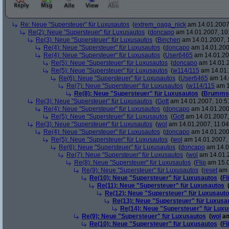
Re: Neue "Supersteuer" für Luxusautos
(
extrem_oaga_nick
am 14.01.2007,
Re(2): Neue "Supersteuer" für Luxusautos
(
doncapo
am 14.01.2007, 10
Re(3): Neue "Supersteuer" für Luxusautos
(
Binchen
am 14.01.2007, 
Re(4): Neue "Supersteuer" für Luxusautos
(
doncapo
am 14.01.200
Re(4): Neue "Supersteuer" für Luxusautos
(
User6465
am 14.01.20
Re(5): Neue "Supersteuer" für Luxusautos
(
doncapo
am 14.01.2
Re(5): Neue "Supersteuer" für Luxusautos
(
w114/115
am 14.01.
Re(6): Neue "Supersteuer" für Luxusautos
(
User6465
am 14.
Re(7): Neue "Supersteuer" für Luxusautos
(
w114/115
am 1
Re(8): Neue "Supersteuer" für Luxusautos
(
Brumms
Re(3): Neue "Supersteuer" für Luxusautos
(
Gott
am 14.01.2007, 10:5
Re(4): Neue "Supersteuer" für Luxusautos
(
doncapo
am 14.01.200
Re(5): Neue "Supersteuer" für Luxusautos
(
Gott
am 14.01.2007,
Re(3): Neue "Supersteuer" für Luxusautos
(
wol
am 14.01.2007, 11:04
Re(4): Neue "Supersteuer" für Luxusautos
(
doncapo
am 14.01.2007
Re(5): Neue "Supersteuer" für Luxusautos
(
wol
am 14.01.2007, 
Re(6): Neue "Supersteuer" für Luxusautos
(
doncapo
am 14.0
Re(7): Neue "Supersteuer" für Luxusautos
(
wol
am 14.01.2
Re(8): Neue "Supersteuer" für Luxusautos
(
Flip
am 15.0
Re(9): Neue "Supersteuer" für Luxusautos
(
reset
am 
Re(10): Neue "Supersteuer" für Luxusautos
(
Fl
Re(11): Neue "Supersteuer" für Luxusautos
Re(12): Neue "Supersteuer" für Luxusaut
Re(13): Neue "Supersteuer" für Luxusa
Re(14): Neue "Supersteuer" für Lux
Re(9): Neue "Supersteuer" für Luxusautos
(
wol
am
Re(10): Neue "Supersteuer" für Luxusautos
(
Fl