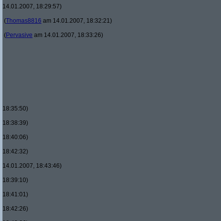
14.01.2007, 18:29:57)
(
Thomas8816
am 14.01.2007, 18:32:21)
(
Pervasive
am 14.01.2007, 18:33:26)
18:35:50)
18:38:39)
18:40:06)
18:42:32)
14.01.2007, 18:43:46)
18:39:10)
18:41:01)
18:42:26)