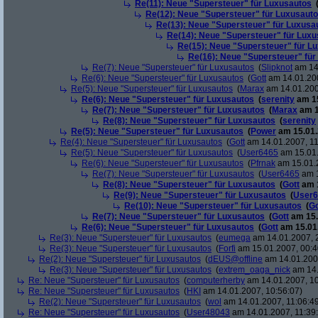
Re(11): Neue "Supersteuer" für Luxusautos
Re(12): Neue "Supersteuer" für Luxusaut
Re(13): Neue "Supersteuer" für Luxusa
Re(14): Neue "Supersteuer" für Lux
Re(15): Neue "Supersteuer" für L
Re(16): Neue "Supersteuer" für
Re(7): Neue "Supersteuer" für Luxusautos
(
Slipknot
am 14.
Re(6): Neue "Supersteuer" für Luxusautos
(
Gott
am 14.01.200
Re(5): Neue "Supersteuer" für Luxusautos
(
Marax
am 14.01.200
Re(6): Neue "Supersteuer" für Luxusautos
(
serenity
am 15
Re(7): Neue "Supersteuer" für Luxusautos
(
Marax
am 1
Re(8): Neue "Supersteuer" für Luxusautos
(
serenity
Re(5): Neue "Supersteuer" für Luxusautos
(
Power
am 15.01.
Re(4): Neue "Supersteuer" für Luxusautos
(
Gott
am 14.01.2007, 11
Re(5): Neue "Supersteuer" für Luxusautos
(
User6465
am 15.01.
Re(6): Neue "Supersteuer" für Luxusautos
(
Pfrnak
am 15.01.2
Re(7): Neue "Supersteuer" für Luxusautos
(
User6465
am 1
Re(8): Neue "Supersteuer" für Luxusautos
(
Gott
am 1
Re(9): Neue "Supersteuer" für Luxusautos
(
User6
Re(10): Neue "Supersteuer" für Luxusautos
(
Go
Re(7): Neue "Supersteuer" für Luxusautos
(
Gott
am 15.
Re(6): Neue "Supersteuer" für Luxusautos
(
Gott
am 15.01.
Re(3): Neue "Supersteuer" für Luxusautos
(
eumega
am 14.01.2007, 
Re(3): Neue "Supersteuer" für Luxusautos
(
Forfi
am 15.01.2007, 00:4
Re(2): Neue "Supersteuer" für Luxusautos
(
dEUS@offline
am 14.01.2007
Re(3): Neue "Supersteuer" für Luxusautos
(
extrem_oaga_nick
am 14.
Re: Neue "Supersteuer" für Luxusautos
(
computerherby
am 14.01.2007, 10
Re: Neue "Supersteuer" für Luxusautos
(
HKI
am 14.01.2007, 10:56:07)
Re(2): Neue "Supersteuer" für Luxusautos
(
wol
am 14.01.2007, 11:06:4
Re: Neue "Supersteuer" für Luxusautos
(
User48043
am 14.01.2007, 11:39