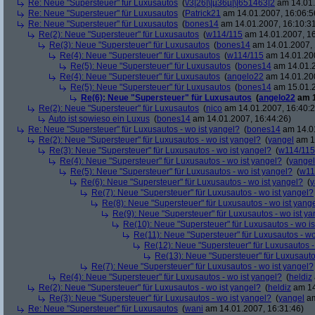
Re: Neue "Supersteuer" für Luxusautos
(
\/3|26|\|µ36µ|\|651463|2
am 14.01.
Re: Neue "Supersteuer" für Luxusautos
(
Patrick21
am 14.01.2007, 16:06:5
Re: Neue "Supersteuer" für Luxusautos
(
bones14
am 14.01.2007, 16:10:3
Re(2): Neue "Supersteuer" für Luxusautos
(
w114/115
am 14.01.2007, 16
Re(3): Neue "Supersteuer" für Luxusautos
(
bones14
am 14.01.2007, 
Re(4): Neue "Supersteuer" für Luxusautos
(
w114/115
am 14.01.200
Re(5): Neue "Supersteuer" für Luxusautos
(
bones14
am 14.01.2
Re(4): Neue "Supersteuer" für Luxusautos
(
angelo22
am 14.01.200
Re(5): Neue "Supersteuer" für Luxusautos
(
bones14
am 15.01.2
Re(6): Neue "Supersteuer" für Luxusautos
(
angelo22
am 1
Re(2): Neue "Supersteuer" für Luxusautos
(
nico
am 14.01.2007, 16:40:2
Auto ist sowieso ein Luxus
(
bones14
am 14.01.2007, 16:44:26)
Re: Neue "Supersteuer" für Luxusautos - wo ist yangel?
(
bones14
am 14.01
Re(2): Neue "Supersteuer" für Luxusautos - wo ist yangel?
(
yangel
am 14
Re(3): Neue "Supersteuer" für Luxusautos - wo ist yangel?
(
w114/115
Re(4): Neue "Supersteuer" für Luxusautos - wo ist yangel?
(
yangel
Re(5): Neue "Supersteuer" für Luxusautos - wo ist yangel?
(
w11
Re(6): Neue "Supersteuer" für Luxusautos - wo ist yangel?
(
y
Re(7): Neue "Supersteuer" für Luxusautos - wo ist yangel?
Re(8): Neue "Supersteuer" für Luxusautos - wo ist yang
Re(9): Neue "Supersteuer" für Luxusautos - wo ist y
Re(10): Neue "Supersteuer" für Luxusautos - wo is
Re(11): Neue "Supersteuer" für Luxusautos - wo
Re(12): Neue "Supersteuer" für Luxusautos -
Re(13): Neue "Supersteuer" für Luxusauto
Re(7): Neue "Supersteuer" für Luxusautos - wo ist yangel?
Re(4): Neue "Supersteuer" für Luxusautos - wo ist yangel?
(
heldiz
Re(2): Neue "Supersteuer" für Luxusautos - wo ist yangel?
(
heldiz
am 14
Re(3): Neue "Supersteuer" für Luxusautos - wo ist yangel?
(
yangel
am
Re: Neue "Supersteuer" für Luxusautos
(
wani
am 14.01.2007, 16:31:46)