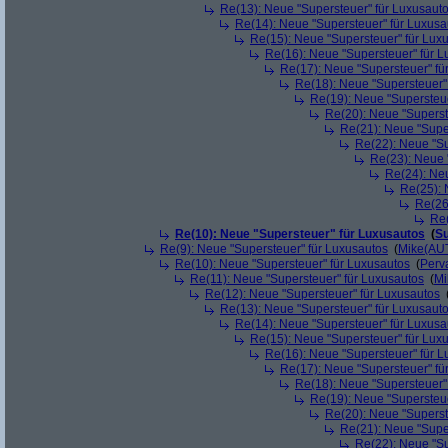
Re(13): Neue "Supersteuer" für Luxusaut
Re(14): Neue "Supersteuer" für Luxusa
Re(15): Neue "Supersteuer" für Lux
Re(16): Neue "Supersteuer" für 
Re(17): Neue "Supersteuer" fü
Re(18): Neue "Supersteuer"
Re(19): Neue "Supersteue
Re(20): Neue "Superst
Re(21): Neue "Supe
Re(22): Neue "Su
Re(23): Neue 
Re(24): Ne
Re(25): 
Re(26
Re(
Re(10): Neue "Supersteuer" für Luxusautos
(
Su
Re(9): Neue "Supersteuer" für Luxusautos
(
Mike(AU
Re(10): Neue "Supersteuer" für Luxusautos
(
Perv
Re(11): Neue "Supersteuer" für Luxusautos
(
Mi
Re(12): Neue "Supersteuer" für Luxusautos
Re(13): Neue "Supersteuer" für Luxusaut
Re(14): Neue "Supersteuer" für Luxusa
Re(15): Neue "Supersteuer" für Lux
Re(16): Neue "Supersteuer" für 
Re(17): Neue "Supersteuer" fü
Re(18): Neue "Supersteuer"
Re(19): Neue "Supersteue
Re(20): Neue "Superst
Re(21): Neue "Supe
Re(22): Neue "Su