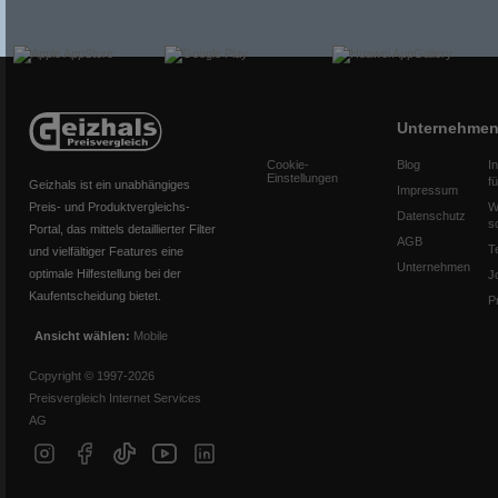
Unternehme
Cookie-
Blog
I
Einstellungen
f
Geizhals ist ein unabhängiges
Impressum
Preis- und Produktvergleichs-
W
Datenschutz
s
Portal, das mittels detaillierter Filter
AGB
T
und vielfältiger Features eine
Unternehmen
optimale Hilfestellung bei der
J
Kaufentscheidung bietet.
P
Ansicht wählen:
Mobile
Copyright © 1997-2026
Preisvergleich Internet Services
AG