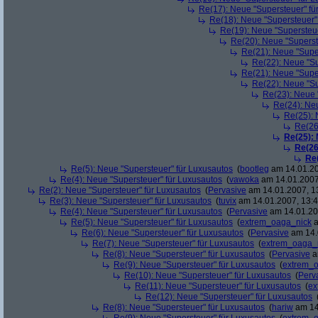
Re(17): Neue "Supersteuer" fü
Re(18): Neue "Supersteuer"
Re(19): Neue "Supersteue
Re(20): Neue "Superst
Re(21): Neue "Supe
Re(22): Neue "Su
Re(21): Neue "Supe
Re(22): Neue "Su
Re(23): Neue 
Re(24): Ne
Re(25): 
Re(26
Re(25):
Re(26
Re
Re(5): Neue "Supersteuer" für Luxusautos
(
bootleg
am 14.01.20
Re(4): Neue "Supersteuer" für Luxusautos
(
vawoka
am 14.01.2007
Re(2): Neue "Supersteuer" für Luxusautos
(
Pervasive
am 14.01.2007, 1
Re(3): Neue "Supersteuer" für Luxusautos
(
tuvix
am 14.01.2007, 13:4
Re(4): Neue "Supersteuer" für Luxusautos
(
Pervasive
am 14.01.20
Re(5): Neue "Supersteuer" für Luxusautos
(
extrem_oaga_nick
a
Re(6): Neue "Supersteuer" für Luxusautos
(
Pervasive
am 14.
Re(7): Neue "Supersteuer" für Luxusautos
(
extrem_oaga_
Re(8): Neue "Supersteuer" für Luxusautos
(
Pervasive
a
Re(9): Neue "Supersteuer" für Luxusautos
(
extrem_
Re(10): Neue "Supersteuer" für Luxusautos
(
Perv
Re(11): Neue "Supersteuer" für Luxusautos
(
ex
Re(12): Neue "Supersteuer" für Luxusautos
Re(8): Neue "Supersteuer" für Luxusautos
(
hariw
am 14