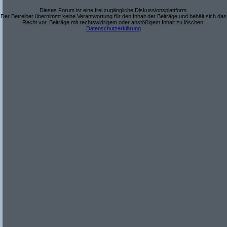
Dieses Forum ist eine frei zugängliche Diskussionsplattform.
Der Betreiber übernimmt keine Verantwortung für den Inhalt der Beiträge und behält sich das
Recht vor, Beiträge mit rechtswidrigem oder anstößigem Inhalt zu löschen.
Datenschutzerklärung