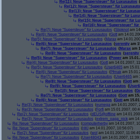
Re(11): Neue "Supersteuer" für Luxusautos
Re(12): Neue "Supersteuer" für Luxusaut
Re(13): Neue "Supersteuer" für Luxusa
Re(14): Neue "Supersteuer" für Lux
Re(15): Neue "Supersteuer" für L
Re(16): Neue "Supersteuer" für
Re(7): Neue "Supersteuer" für Luxusautos
(
Slipknot
am 14.
Re(6): Neue "Supersteuer" für Luxusautos
(
Gott
am 14.01.200
Re(5): Neue "Supersteuer" für Luxusautos
(
Marax
am 14.01.200
Re(6): Neue "Supersteuer" für Luxusautos
(
serenity
am 15
Re(7): Neue "Supersteuer" für Luxusautos
(
Marax
am 1
Re(8): Neue "Supersteuer" für Luxusautos
(
serenity
Re(5): Neue "Supersteuer" für Luxusautos
(
Power
am 15.01.
Re(4): Neue "Supersteuer" für Luxusautos
(
Gott
am 14.01.2007, 11
Re(5): Neue "Supersteuer" für Luxusautos
(
User6465
am 15.01.
Re(6): Neue "Supersteuer" für Luxusautos
(
Pfrnak
am 15.01.2
Re(7): Neue "Supersteuer" für Luxusautos
(
User6465
am 1
Re(8): Neue "Supersteuer" für Luxusautos
(
Gott
am 1
Re(9): Neue "Supersteuer" für Luxusautos
(
User6
Re(10): Neue "Supersteuer" für Luxusautos
(
Go
Re(7): Neue "Supersteuer" für Luxusautos
(
Gott
am 15.
Re(6): Neue "Supersteuer" für Luxusautos
(
Gott
am 15.01.
Re(3): Neue "Supersteuer" für Luxusautos
(
eumega
am 14.01.2007, 
Re(3): Neue "Supersteuer" für Luxusautos
(
Forfi
am 15.01.2007, 00:4
Re(2): Neue "Supersteuer" für Luxusautos
(
dEUS@offline
am 14.01.2007
Re(3): Neue "Supersteuer" für Luxusautos
(
extrem_oaga_nick
am 14.
Re: Neue "Supersteuer" für Luxusautos
(
computerherby
am 14.01.2007, 10
Re: Neue "Supersteuer" für Luxusautos
(
HKI
am 14.01.2007, 10:56:07)
Re(2): Neue "Supersteuer" für Luxusautos
(
wol
am 14.01.2007, 11:06:4
Re: Neue "Supersteuer" für Luxusautos
(
User48043
am 14.01.2007, 11:39