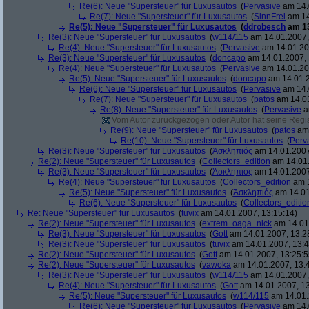
Re(6): Neue "Supersteuer" für Luxusautos
(
Pervasive
am 14.
Re(7): Neue "Supersteuer" für Luxusautos
(
SinnFrei
am 14
Re(5): Neue "Supersteuer" für Luxusautos
(
ddrobesch
am 13
Re(3): Neue "Supersteuer" für Luxusautos
(
w114/115
am 14.01.2007,
Re(4): Neue "Supersteuer" für Luxusautos
(
Pervasive
am 14.01.20
Re(3): Neue "Supersteuer" für Luxusautos
(
doncapo
am 14.01.2007, 
Re(4): Neue "Supersteuer" für Luxusautos
(
Pervasive
am 14.01.20
Re(5): Neue "Supersteuer" für Luxusautos
(
doncapo
am 14.01.2
Re(6): Neue "Supersteuer" für Luxusautos
(
Pervasive
am 14.
Re(7): Neue "Supersteuer" für Luxusautos
(
patos
am 14.01
Re(8): Neue "Supersteuer" für Luxusautos
(
Pervasive
a
Vom Autor zurückgezogen oder Autor hat seine Regist
Re(9): Neue "Supersteuer" für Luxusautos
(
patos
am 
Re(10): Neue "Supersteuer" für Luxusautos
(
Perv
Re(3): Neue "Supersteuer" für Luxusautos
(
Ἀσκληπιός
am 14.01.2007
Re(2): Neue "Supersteuer" für Luxusautos
(
Collectors_edition
am 14.01.
Re(3): Neue "Supersteuer" für Luxusautos
(
Ἀσκληπιός
am 14.01.2007
Re(4): Neue "Supersteuer" für Luxusautos
(
Collectors_edition
am 1
Re(5): Neue "Supersteuer" für Luxusautos
(
Ἀσκληπιός
am 14.01
Re(6): Neue "Supersteuer" für Luxusautos
(
Collectors_editio
Re: Neue "Supersteuer" für Luxusautos
(
tuvix
am 14.01.2007, 13:15:14)
Re(2): Neue "Supersteuer" für Luxusautos
(
extrem_oaga_nick
am 14.01.
Re(3): Neue "Supersteuer" für Luxusautos
(
Gott
am 14.01.2007, 13:2
Re(3): Neue "Supersteuer" für Luxusautos
(
tuvix
am 14.01.2007, 13:4
Re(2): Neue "Supersteuer" für Luxusautos
(
Gott
am 14.01.2007, 13:25:5
Re(2): Neue "Supersteuer" für Luxusautos
(
vawoka
am 14.01.2007, 13:
Re(3): Neue "Supersteuer" für Luxusautos
(
w114/115
am 14.01.2007,
Re(4): Neue "Supersteuer" für Luxusautos
(
Gott
am 14.01.2007, 13
Re(5): Neue "Supersteuer" für Luxusautos
(
w114/115
am 14.01.
Re(6): Neue "Supersteuer" für Luxusautos
(
Pervasive
am 14.