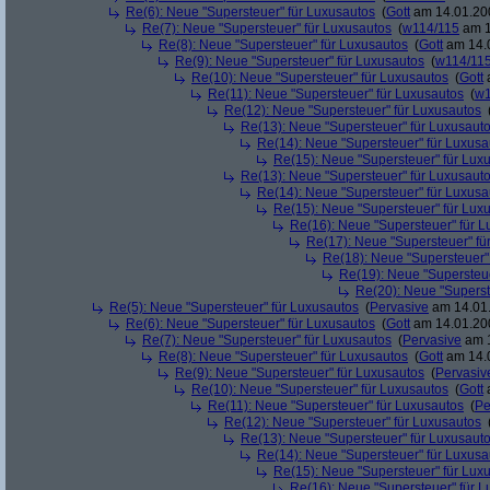
Re(6): Neue "Supersteuer" für Luxusautos
(
Gott
am 14.01.200
Re(7): Neue "Supersteuer" für Luxusautos
(
w114/115
am 1
Re(8): Neue "Supersteuer" für Luxusautos
(
Gott
am 14.0
Re(9): Neue "Supersteuer" für Luxusautos
(
w114/11
Re(10): Neue "Supersteuer" für Luxusautos
(
Gott
a
Re(11): Neue "Supersteuer" für Luxusautos
(
w1
Re(12): Neue "Supersteuer" für Luxusautos
Re(13): Neue "Supersteuer" für Luxusaut
Re(14): Neue "Supersteuer" für Luxusa
Re(15): Neue "Supersteuer" für Lux
Re(13): Neue "Supersteuer" für Luxusaut
Re(14): Neue "Supersteuer" für Luxusa
Re(15): Neue "Supersteuer" für Lux
Re(16): Neue "Supersteuer" für 
Re(17): Neue "Supersteuer" fü
Re(18): Neue "Supersteuer"
Re(19): Neue "Supersteue
Re(20): Neue "Superst
Re(5): Neue "Supersteuer" für Luxusautos
(
Pervasive
am 14.01.
Re(6): Neue "Supersteuer" für Luxusautos
(
Gott
am 14.01.200
Re(7): Neue "Supersteuer" für Luxusautos
(
Pervasive
am 1
Re(8): Neue "Supersteuer" für Luxusautos
(
Gott
am 14.0
Re(9): Neue "Supersteuer" für Luxusautos
(
Pervasiv
Re(10): Neue "Supersteuer" für Luxusautos
(
Gott
a
Re(11): Neue "Supersteuer" für Luxusautos
(
Pe
Re(12): Neue "Supersteuer" für Luxusautos
Re(13): Neue "Supersteuer" für Luxusaut
Re(14): Neue "Supersteuer" für Luxusa
Re(15): Neue "Supersteuer" für Lux
Re(16): Neue "Supersteuer" für 