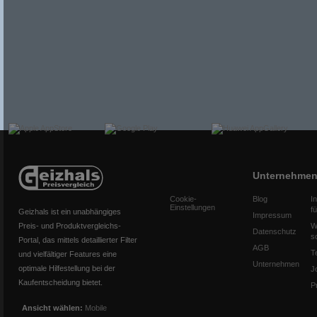
Unternehme
Cookie-
Blog
I
Einstellungen
f
Geizhals ist ein unabhängiges
Impressum
Preis- und Produktvergleichs-
W
Datenschutz
s
Portal, das mittels detaillierter Filter
AGB
T
und vielfältiger Features eine
Unternehmen
optimale Hilfestellung bei der
J
Kaufentscheidung bietet.
P
Ansicht wählen:
Mobile