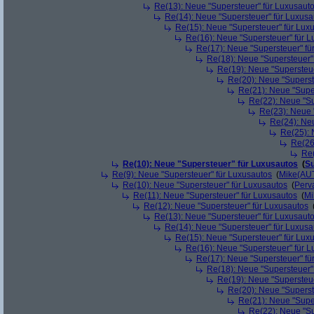
Re(13): Neue "Supersteuer" für Luxusaut
Re(14): Neue "Supersteuer" für Luxusa
Re(15): Neue "Supersteuer" für Lux
Re(16): Neue "Supersteuer" für 
Re(17): Neue "Supersteuer" fü
Re(18): Neue "Supersteuer"
Re(19): Neue "Supersteue
Re(20): Neue "Superst
Re(21): Neue "Supe
Re(22): Neue "Su
Re(23): Neue 
Re(24): Ne
Re(25): 
Re(26
Re(
Re(10): Neue "Supersteuer" für Luxusautos
(
Su
Re(9): Neue "Supersteuer" für Luxusautos
(
Mike(AU
Re(10): Neue "Supersteuer" für Luxusautos
(
Perv
Re(11): Neue "Supersteuer" für Luxusautos
(
Mi
Re(12): Neue "Supersteuer" für Luxusautos
Re(13): Neue "Supersteuer" für Luxusaut
Re(14): Neue "Supersteuer" für Luxusa
Re(15): Neue "Supersteuer" für Lux
Re(16): Neue "Supersteuer" für 
Re(17): Neue "Supersteuer" fü
Re(18): Neue "Supersteuer"
Re(19): Neue "Supersteue
Re(20): Neue "Superst
Re(21): Neue "Supe
Re(22): Neue "Su