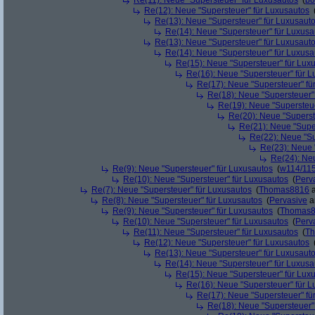
Re(11): Neue "Supersteuer" für Luxusautos
(
bo
Re(12): Neue "Supersteuer" für Luxusautos
Re(13): Neue "Supersteuer" für Luxusaut
Re(14): Neue "Supersteuer" für Luxusa
Re(13): Neue "Supersteuer" für Luxusaut
Re(14): Neue "Supersteuer" für Luxusa
Re(15): Neue "Supersteuer" für Lux
Re(16): Neue "Supersteuer" für 
Re(17): Neue "Supersteuer" fü
Re(18): Neue "Supersteuer"
Re(19): Neue "Supersteue
Re(20): Neue "Superst
Re(21): Neue "Supe
Re(22): Neue "Su
Re(23): Neue 
Re(24): Ne
Re(9): Neue "Supersteuer" für Luxusautos
(
w114/11
Re(10): Neue "Supersteuer" für Luxusautos
(
Perv
Re(7): Neue "Supersteuer" für Luxusautos
(
Thomas8816
a
Re(8): Neue "Supersteuer" für Luxusautos
(
Pervasive
a
Re(9): Neue "Supersteuer" für Luxusautos
(
Thomas
Re(10): Neue "Supersteuer" für Luxusautos
(
Perv
Re(11): Neue "Supersteuer" für Luxusautos
(
T
Re(12): Neue "Supersteuer" für Luxusautos
Re(13): Neue "Supersteuer" für Luxusaut
Re(14): Neue "Supersteuer" für Luxusa
Re(15): Neue "Supersteuer" für Lux
Re(16): Neue "Supersteuer" für 
Re(17): Neue "Supersteuer" fü
Re(18): Neue "Supersteuer"