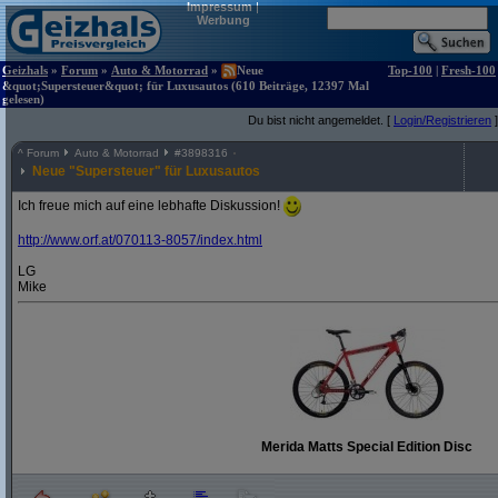
Impressum
|
Werbung
Geizhals
»
Forum
»
Auto & Motorrad
»
Neue
Top-100
|
Fresh-100
&quot;Supersteuer&quot; für Luxusautos (610 Beiträge, 12397 Mal
gelesen)
Du bist nicht angemeldet. [
Login/Registrieren
]
^
Forum
Auto & Motorrad
#
3898316
Neue "Supersteuer" für Luxusautos
Ich freue mich auf eine lebhafte Diskussion!
http:/
/
www.orf.at/
070113-8057/
index.html
LG
Mike
Merida Matts Special Edition Disc