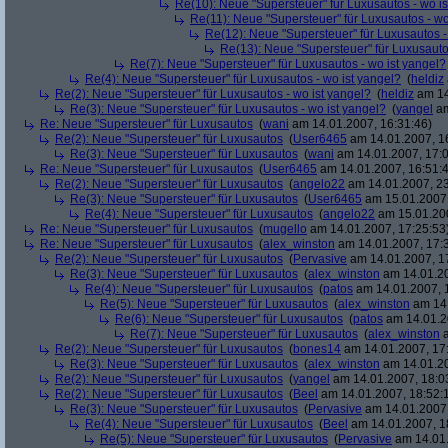
Re(10): Neue "Supersteuer" für Luxusautos - wo is
Re(11): Neue "Supersteuer" für Luxusautos - wo
Re(12): Neue "Supersteuer" für Luxusautos -
Re(13): Neue "Supersteuer" für Luxusauto
Re(7): Neue "Supersteuer" für Luxusautos - wo ist yangel?
Re(4): Neue "Supersteuer" für Luxusautos - wo ist yangel?
(
heldiz
Re(2): Neue "Supersteuer" für Luxusautos - wo ist yangel?
(
heldiz
am 14
Re(3): Neue "Supersteuer" für Luxusautos - wo ist yangel?
(
yangel
am
Re: Neue "Supersteuer" für Luxusautos
(
wani
am 14.01.2007, 16:31:46)
Re(2): Neue "Supersteuer" für Luxusautos
(
User6465
am 14.01.2007, 1
Re(3): Neue "Supersteuer" für Luxusautos
(
wani
am 14.01.2007, 17:0
Re: Neue "Supersteuer" für Luxusautos
(
User6465
am 14.01.2007, 16:51:
Re(2): Neue "Supersteuer" für Luxusautos
(
angelo22
am 14.01.2007, 23
Re(3): Neue "Supersteuer" für Luxusautos
(
User6465
am 15.01.2007,
Re(4): Neue "Supersteuer" für Luxusautos
(
angelo22
am 15.01.200
Re: Neue "Supersteuer" für Luxusautos
(
mugello
am 14.01.2007, 17:25:53
Re: Neue "Supersteuer" für Luxusautos
(
alex_winston
am 14.01.2007, 17:
Re(2): Neue "Supersteuer" für Luxusautos
(
Pervasive
am 14.01.2007, 1
Re(3): Neue "Supersteuer" für Luxusautos
(
alex_winston
am 14.01.20
Re(4): Neue "Supersteuer" für Luxusautos
(
patos
am 14.01.2007, 
Re(5): Neue "Supersteuer" für Luxusautos
(
alex_winston
am 14.
Re(6): Neue "Supersteuer" für Luxusautos
(
patos
am 14.01.2
Re(7): Neue "Supersteuer" für Luxusautos
(
alex_winston
a
Re(2): Neue "Supersteuer" für Luxusautos
(
bones14
am 14.01.2007, 17
Re(3): Neue "Supersteuer" für Luxusautos
(
alex_winston
am 14.01.20
Re(2): Neue "Supersteuer" für Luxusautos
(
yangel
am 14.01.2007, 18:0
Re(2): Neue "Supersteuer" für Luxusautos
(
Beel
am 14.01.2007, 18:52:
Re(3): Neue "Supersteuer" für Luxusautos
(
Pervasive
am 14.01.2007,
Re(4): Neue "Supersteuer" für Luxusautos
(
Beel
am 14.01.2007, 1
Re(5): Neue "Supersteuer" für Luxusautos
(
Pervasive
am 14.01.