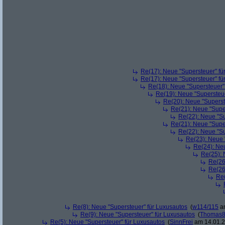
Re(17): Neue "Supersteuer" fü
Re(17): Neue "Supersteuer" fü
Re(18): Neue "Supersteuer"
Re(19): Neue "Supersteue
Re(20): Neue "Superst
Re(21): Neue "Supe
Re(22): Neue "Su
Re(21): Neue "Supe
Re(22): Neue "Su
Re(23): Neue 
Re(24): Ne
Re(25): 
Re(26
Re(26
Re(
Re(8): Neue "Supersteuer" für Luxusautos
(
w114/115
am
Re(9): Neue "Supersteuer" für Luxusautos
(
Thomas
Re(5): Neue "Supersteuer" für Luxusautos
(
SinnFrei
am 14.01.2