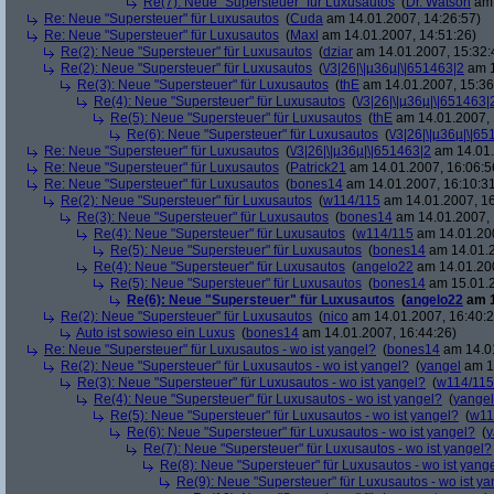
Re(7): Neue "Supersteuer" für Luxusautos
(
Dr. Watson
am 
Re: Neue "Supersteuer" für Luxusautos
(
Cuda
am 14.01.2007, 14:26:57)
Re: Neue "Supersteuer" für Luxusautos
(
Maxl
am 14.01.2007, 14:51:26)
Re(2): Neue "Supersteuer" für Luxusautos
(
dziar
am 14.01.2007, 15:32:
Re(2): Neue "Supersteuer" für Luxusautos
(
\/3|26|\|µ36µ|\|651463|2
am 1
Re(3): Neue "Supersteuer" für Luxusautos
(
thE
am 14.01.2007, 15:36
Re(4): Neue "Supersteuer" für Luxusautos
(
\/3|26|\|µ36µ|\|651463|
Re(5): Neue "Supersteuer" für Luxusautos
(
thE
am 14.01.2007, 
Re(6): Neue "Supersteuer" für Luxusautos
(
\/3|26|\|µ36µ|\|6
Re: Neue "Supersteuer" für Luxusautos
(
\/3|26|\|µ36µ|\|651463|2
am 14.01.
Re: Neue "Supersteuer" für Luxusautos
(
Patrick21
am 14.01.2007, 16:06:5
Re: Neue "Supersteuer" für Luxusautos
(
bones14
am 14.01.2007, 16:10:3
Re(2): Neue "Supersteuer" für Luxusautos
(
w114/115
am 14.01.2007, 16
Re(3): Neue "Supersteuer" für Luxusautos
(
bones14
am 14.01.2007, 
Re(4): Neue "Supersteuer" für Luxusautos
(
w114/115
am 14.01.200
Re(5): Neue "Supersteuer" für Luxusautos
(
bones14
am 14.01.2
Re(4): Neue "Supersteuer" für Luxusautos
(
angelo22
am 14.01.200
Re(5): Neue "Supersteuer" für Luxusautos
(
bones14
am 15.01.2
Re(6): Neue "Supersteuer" für Luxusautos
(
angelo22
am 1
Re(2): Neue "Supersteuer" für Luxusautos
(
nico
am 14.01.2007, 16:40:2
Auto ist sowieso ein Luxus
(
bones14
am 14.01.2007, 16:44:26)
Re: Neue "Supersteuer" für Luxusautos - wo ist yangel?
(
bones14
am 14.01
Re(2): Neue "Supersteuer" für Luxusautos - wo ist yangel?
(
yangel
am 14
Re(3): Neue "Supersteuer" für Luxusautos - wo ist yangel?
(
w114/115
Re(4): Neue "Supersteuer" für Luxusautos - wo ist yangel?
(
yangel
Re(5): Neue "Supersteuer" für Luxusautos - wo ist yangel?
(
w11
Re(6): Neue "Supersteuer" für Luxusautos - wo ist yangel?
(
y
Re(7): Neue "Supersteuer" für Luxusautos - wo ist yangel?
Re(8): Neue "Supersteuer" für Luxusautos - wo ist yang
Re(9): Neue "Supersteuer" für Luxusautos - wo ist y