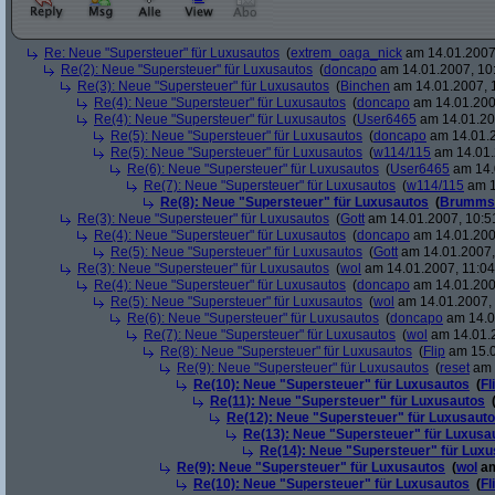
Re: Neue "Supersteuer" für Luxusautos
(
extrem_oaga_nick
am 14.01.2007,
Re(2): Neue "Supersteuer" für Luxusautos
(
doncapo
am 14.01.2007, 10
Re(3): Neue "Supersteuer" für Luxusautos
(
Binchen
am 14.01.2007, 
Re(4): Neue "Supersteuer" für Luxusautos
(
doncapo
am 14.01.200
Re(4): Neue "Supersteuer" für Luxusautos
(
User6465
am 14.01.20
Re(5): Neue "Supersteuer" für Luxusautos
(
doncapo
am 14.01.2
Re(5): Neue "Supersteuer" für Luxusautos
(
w114/115
am 14.01.
Re(6): Neue "Supersteuer" für Luxusautos
(
User6465
am 14.
Re(7): Neue "Supersteuer" für Luxusautos
(
w114/115
am 1
Re(8): Neue "Supersteuer" für Luxusautos
(
Brumms
Re(3): Neue "Supersteuer" für Luxusautos
(
Gott
am 14.01.2007, 10:5
Re(4): Neue "Supersteuer" für Luxusautos
(
doncapo
am 14.01.200
Re(5): Neue "Supersteuer" für Luxusautos
(
Gott
am 14.01.2007,
Re(3): Neue "Supersteuer" für Luxusautos
(
wol
am 14.01.2007, 11:04
Re(4): Neue "Supersteuer" für Luxusautos
(
doncapo
am 14.01.2007
Re(5): Neue "Supersteuer" für Luxusautos
(
wol
am 14.01.2007, 
Re(6): Neue "Supersteuer" für Luxusautos
(
doncapo
am 14.0
Re(7): Neue "Supersteuer" für Luxusautos
(
wol
am 14.01.2
Re(8): Neue "Supersteuer" für Luxusautos
(
Flip
am 15.0
Re(9): Neue "Supersteuer" für Luxusautos
(
reset
am 
Re(10): Neue "Supersteuer" für Luxusautos
(
Fl
Re(11): Neue "Supersteuer" für Luxusautos
Re(12): Neue "Supersteuer" für Luxusaut
Re(13): Neue "Supersteuer" für Luxusa
Re(14): Neue "Supersteuer" für Lux
Re(9): Neue "Supersteuer" für Luxusautos
(
wol
am
Re(10): Neue "Supersteuer" für Luxusautos
(
Fl