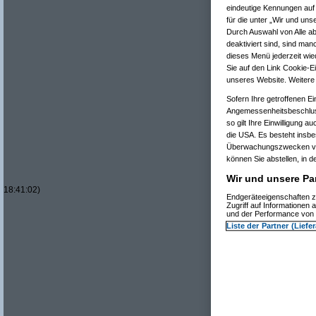
eindeutige Kennungen auf 
für die unter „Wir und un
Durch Auswahl von Alle ab
deaktiviert sind, sind man
dieses Menü jederzeit wied
Sie auf den Link Cookie-Ei
unseres Website. Weitere 
Sofern Ihre getroffenen Ei
Angemessenheitsbeschlus
so gilt Ihre Einwilligung a
die USA. Es besteht insbe
Überwachungszwecken ver
können Sie abstellen, in d
Wir und unsere Par
18:41:02)
Endgeräteeigenschaften zu
Zugriff auf Informationen
und der Performance von 
Liste der Partner (Liefe
Re(
Re(