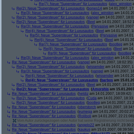
Re(7): Neue "Supersteuer" für Luxusautos
(
alex_winston
a
Re(2): Neue "Supersteuer" für Luxusautos
(
bones14
am 14.01.2007, 17
Re(3): Neue "Supersteuer" für Luxusautos
(
alex_winston
am 14.01.20
Re(2): Neue "Supersteuer" für Luxusautos
(
yangel
am 14.01.2007, 18:0
Re(2): Neue "Supersteuer" für Luxusautos
(
Beel
am 14.01.2007, 18:52:
Re(3): Neue "Supersteuer" für Luxusautos
(
Pervasive
am 14.01.2007,
Re(4): Neue "Supersteuer" für Luxusautos
(
Beel
am 14.01.2007, 1
Re(5): Neue "Supersteuer" für Luxusautos
(
Pervasive
am 14.01.
Re(6): Neue "Supersteuer" für Luxusautos
(
Beel
am 14.01.20
Re(7): Neue "Supersteuer" für Luxusautos
(
bootleg
am 14.
Re(8): Neue "Supersteuer" für Luxusautos
(
Beel
am 14.
Re(9): Neue "Supersteuer" für Luxusautos
(
bootleg
a
Re(3): Neue "Supersteuer" für Luxusautos
(
alex_winston
am 14.01.20
Re: Neue "Supersteuer" für Luxusautos
(
yangel
am 14.01.2007, 18:02:35)
Re(2): Neue "Supersteuer" für Luxusautos
(
wissender
am 14.01.2007, 1
Re(3): Neue "Supersteuer" für Luxusautos
(
yangel
am 14.01.2007, 18
Re(4): Neue "Supersteuer" für Luxusautos
(
wissender
am 14.01.20
Re(4): Neue "Supersteuer" für Luxusautos
(
barbos
am 15.01.20
Re(2): Neue "Supersteuer" für Luxusautos
(
Beel
am 14.01.2007, 18:13:
Re(2): Neue "Supersteuer" für Luxusautos
(
Amorphis
am 15.01.2007
Re: Neue "Supersteuer" für Luxusautos
(
heldiz
am 14.01.2007, 18:09:42)
Re(2): Neue "Supersteuer" für Luxusautos
(
Cuda
am 14.01.2007, 18:33
Re(2): Neue "Supersteuer" für Luxusautos
(
bootleg
am 14.01.2007, 21:2
Re: Neue "Supersteuer" für Luxusautos
(
oberstorch
am 14.01.2007, 18:34:
Re: Neue "Supersteuer" für Luxusautos
(
eumega
am 14.01.2007, 20:02:27
Re: Neue "Supersteuer" für Luxusautos
(
Roliboli
am 14.01.2007, 22:21:08)
Vom Autor zurückgezogen oder Autor hat seine Registrierung nicht bestä
Re: Neue "Supersteuer" für Luxusautos
(
angelo22
am 14.01.2007, 23:30:2
Re: Neue "Supersteuer" für Luxusautos
(
kaukus
am 15.01.2007, 08:39:58)