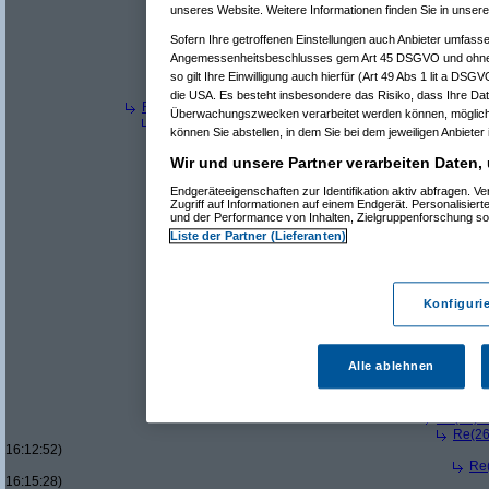
Re(21): Neue "Supe
unseres Website. Weitere Informationen finden Sie in unser
Re(22): Neue "Su
Sofern Ihre getroffenen Einstellungen auch Anbieter umfassen
Re(23): Neue 
Re(24): Ne
Angemessenheitsbeschlusses gem Art 45 DSGVO und ohne 
Re(9): Neue "Supersteuer" für Luxusautos
(
w114/11
so gilt Ihre Einwilligung auch hierfür (Art 49 Abs 1 lit a DSG
Re(10): Neue "Supersteuer" für Luxusautos
(
Perv
die USA. Es besteht insbesondere das Risiko, dass Ihre Dat
Re(7): Neue "Supersteuer" für Luxusautos
(
Thomas8816
a
Überwachungszwecken verarbeitet werden können, mögliche
Re(8): Neue "Supersteuer" für Luxusautos
(
Pervasive
a
können Sie abstellen, in dem Sie bei dem jeweiligen Anbieter 
Re(9): Neue "Supersteuer" für Luxusautos
(
Thomas
Re(10): Neue "Supersteuer" für Luxusautos
(
Perv
Wir und unsere Partner verarbeiten Daten,
Re(11): Neue "Supersteuer" für Luxusautos
(
T
Re(12): Neue "Supersteuer" für Luxusautos
Endgeräteeigenschaften zur Identifikation aktiv abfragen. 
Zugriff auf Informationen auf einem Endgerät. Personalisie
Re(13): Neue "Supersteuer" für Luxusaut
und der Performance von Inhalten, Zielgruppenforschung s
Re(14): Neue "Supersteuer" für Luxusa
Liste der Partner (Lieferanten)
Re(15): Neue "Supersteuer" für Lux
Re(16): Neue "Supersteuer" für 
Re(17): Neue "Supersteuer" fü
Re(18): Neue "Supersteuer"
Re(19): Neue "Supersteue
Konfiguri
Re(20): Neue "Superst
Re(21): Neue "Supe
Re(22): Neue "Su
Alle ablehnen
Re(22): Neue "Su
Re(23): Neue 
Re(24): Ne
Re(25): 
Re(26
16:12:52)
Re(
16:15:28)