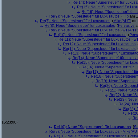
Re(14): Neue "Supersteuer" für Luxusa
Re(15): Neue "Supersteuer" für Lux
Re(16): Neue "Supersteuer" für 
Re(9): Neue "Supersteuer" für Luxusautos
(
Flip
am 15
Re(7): Neue "Supersteuer" für Luxusautos
(
Mike(AUT)
am 
Re(8): Neue "Supersteuer" für Luxusautos
(
Pervasive
a
Re(9): Neue "Supersteuer" für Luxusautos
(
w114/11
Re(10): Neue "Supersteuer" für Luxusautos
(
Perv
Re(11): Neue "Supersteuer" für Luxusautos
(
w1
Re(12): Neue "Supersteuer" für Luxusautos
Re(12): Neue "Supersteuer" für Luxusautos
Re(13): Neue "Supersteuer" für Luxusaut
Re(14): Neue "Supersteuer" für Luxusa
Re(15): Neue "Supersteuer" für Lux
Re(16): Neue "Supersteuer" für 
Re(17): Neue "Supersteuer" fü
Re(18): Neue "Supersteuer"
Re(19): Neue "Supersteue
Re(20): Neue "Superst
Re(21): Neue "Supe
Re(22): Neue "Su
Re(23): Neue 
Re(24): Ne
Re(25): 
Re(26
Re(
15:23:06)
Re(10): Neue "Supersteuer" für Luxusautos
(
Su
Re(9): Neue "Supersteuer" für Luxusautos
(
Mike(AU
Re(10): Neue "Supersteuer" für Luxusautos
(
Perv