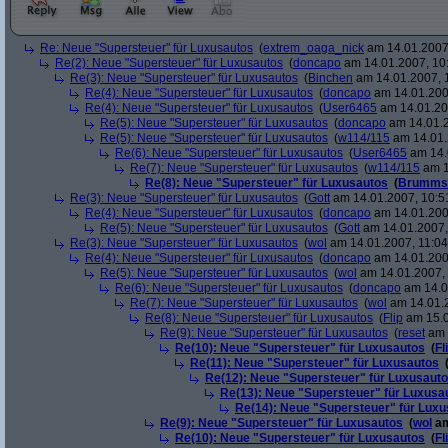
Re: Neue "Supersteuer" für Luxusautos
(
extrem_oaga_nick
am 14.01.2007,
Re(2): Neue "Supersteuer" für Luxusautos
(
doncapo
am 14.01.2007, 10
Re(3): Neue "Supersteuer" für Luxusautos
(
Binchen
am 14.01.2007, 
Re(4): Neue "Supersteuer" für Luxusautos
(
doncapo
am 14.01.200
Re(4): Neue "Supersteuer" für Luxusautos
(
User6465
am 14.01.20
Re(5): Neue "Supersteuer" für Luxusautos
(
doncapo
am 14.01.2
Re(5): Neue "Supersteuer" für Luxusautos
(
w114/115
am 14.01.
Re(6): Neue "Supersteuer" für Luxusautos
(
User6465
am 14.
Re(7): Neue "Supersteuer" für Luxusautos
(
w114/115
am 1
Re(8): Neue "Supersteuer" für Luxusautos
(
Brumms
Re(3): Neue "Supersteuer" für Luxusautos
(
Gott
am 14.01.2007, 10:5
Re(4): Neue "Supersteuer" für Luxusautos
(
doncapo
am 14.01.200
Re(5): Neue "Supersteuer" für Luxusautos
(
Gott
am 14.01.2007,
Re(3): Neue "Supersteuer" für Luxusautos
(
wol
am 14.01.2007, 11:04
Re(4): Neue "Supersteuer" für Luxusautos
(
doncapo
am 14.01.2007
Re(5): Neue "Supersteuer" für Luxusautos
(
wol
am 14.01.2007, 
Re(6): Neue "Supersteuer" für Luxusautos
(
doncapo
am 14.0
Re(7): Neue "Supersteuer" für Luxusautos
(
wol
am 14.01.2
Re(8): Neue "Supersteuer" für Luxusautos
(
Flip
am 15.0
Re(9): Neue "Supersteuer" für Luxusautos
(
reset
am 
Re(10): Neue "Supersteuer" für Luxusautos
(
Fl
Re(11): Neue "Supersteuer" für Luxusautos
Re(12): Neue "Supersteuer" für Luxusaut
Re(13): Neue "Supersteuer" für Luxusa
Re(14): Neue "Supersteuer" für Lux
Re(9): Neue "Supersteuer" für Luxusautos
(
wol
am
Re(10): Neue "Supersteuer" für Luxusautos
(
Fl