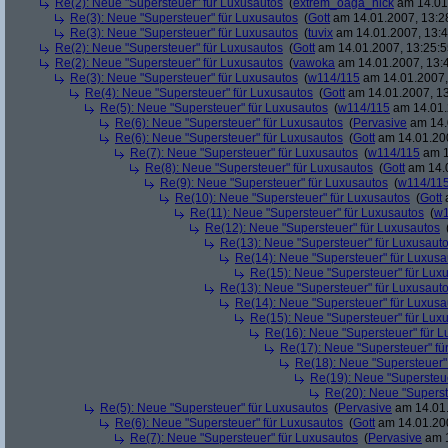
Re(2): Neue "Supersteuer" für Luxusautos
(
extrem_oaga_nick
am 14.01.
Re(3): Neue "Supersteuer" für Luxusautos
(
Gott
am 14.01.2007, 13:2
Re(3): Neue "Supersteuer" für Luxusautos
(
tuvix
am 14.01.2007, 13:4
Re(2): Neue "Supersteuer" für Luxusautos
(
Gott
am 14.01.2007, 13:25:5
Re(2): Neue "Supersteuer" für Luxusautos
(
vawoka
am 14.01.2007, 13:
Re(3): Neue "Supersteuer" für Luxusautos
(
w114/115
am 14.01.2007,
Re(4): Neue "Supersteuer" für Luxusautos
(
Gott
am 14.01.2007, 13
Re(5): Neue "Supersteuer" für Luxusautos
(
w114/115
am 14.01.
Re(6): Neue "Supersteuer" für Luxusautos
(
Pervasive
am 14.
Re(6): Neue "Supersteuer" für Luxusautos
(
Gott
am 14.01.200
Re(7): Neue "Supersteuer" für Luxusautos
(
w114/115
am 1
Re(8): Neue "Supersteuer" für Luxusautos
(
Gott
am 14.0
Re(9): Neue "Supersteuer" für Luxusautos
(
w114/11
Re(10): Neue "Supersteuer" für Luxusautos
(
Gott
a
Re(11): Neue "Supersteuer" für Luxusautos
(
w1
Re(12): Neue "Supersteuer" für Luxusautos
Re(13): Neue "Supersteuer" für Luxusaut
Re(14): Neue "Supersteuer" für Luxusa
Re(15): Neue "Supersteuer" für Lux
Re(13): Neue "Supersteuer" für Luxusaut
Re(14): Neue "Supersteuer" für Luxusa
Re(15): Neue "Supersteuer" für Lux
Re(16): Neue "Supersteuer" für 
Re(17): Neue "Supersteuer" fü
Re(18): Neue "Supersteuer"
Re(19): Neue "Supersteue
Re(20): Neue "Superst
Re(5): Neue "Supersteuer" für Luxusautos
(
Pervasive
am 14.01.
Re(6): Neue "Supersteuer" für Luxusautos
(
Gott
am 14.01.200
Re(7): Neue "Supersteuer" für Luxusautos
(
Pervasive
am 1