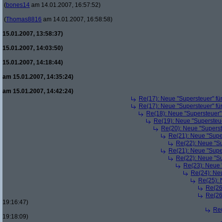
(
bones14
am 14.01.2007, 16:57:52)
(
Thomas8816
am 14.01.2007, 16:58:58)
15.01.2007, 13:58:37)
15.01.2007, 14:03:50)
15.01.2007, 14:18:44)
am 15.01.2007, 14:35:24)
am 15.01.2007, 14:42:24)
Re(17): Neue "Supersteuer" fü
Re(17): Neue "Supersteuer" fü
Re(18): Neue "Supersteuer"
Re(19): Neue "Supersteue
Re(20): Neue "Superst
Re(21): Neue "Supe
Re(22): Neue "Su
Re(21): Neue "Supe
Re(22): Neue "Su
Re(23): Neue 
Re(24): Ne
Re(25): 
Re(26
Re(26
19:16:47)
Re(
19:18:09)