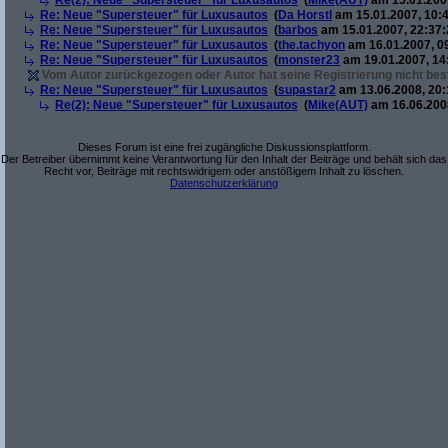
Re(2): Neue "Supersteuer" für Luxusautos
(
Mike(AUT)
am 15.01.2007
Re: Neue "Supersteuer" für Luxusautos
(
Da Horstl
am 15.01.2007, 10:4
Re: Neue "Supersteuer" für Luxusautos
(
barbos
am 15.01.2007, 22:37:
Re: Neue "Supersteuer" für Luxusautos
(
the.tachyon
am 16.01.2007, 0
Re: Neue "Supersteuer" für Luxusautos
(
monster23
am 19.01.2007, 14
Vom Autor zurückgezogen oder Autor hat seine Registrierung nicht best
Re: Neue "Supersteuer" für Luxusautos
(
supastar2
am 13.06.2008, 20:
Re(2): Neue "Supersteuer" für Luxusautos
(
Mike(AUT)
am 16.06.2008
Dieses Forum ist eine frei zugängliche Diskussionsplattform.
Der Betreiber übernimmt keine Verantwortung für den Inhalt der Beiträge und behält sich das
Recht vor, Beiträge mit rechtswidrigem oder anstößigem Inhalt zu löschen.
Datenschutzerklärung