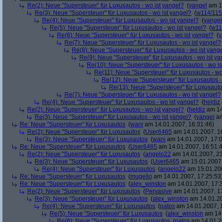
Re(2): Neue "Supersteuer" für Luxusautos - wo ist yangel?
(
yangel
am 14
Re(3): Neue "Supersteuer" für Luxusautos - wo ist yangel?
(
w114/115
Re(4): Neue "Supersteuer" für Luxusautos - wo ist yangel?
(
yangel
Re(5): Neue "Supersteuer" für Luxusautos - wo ist yangel?
(
w11
Re(6): Neue "Supersteuer" für Luxusautos - wo ist yangel?
(
y
Re(7): Neue "Supersteuer" für Luxusautos - wo ist yangel?
Re(8): Neue "Supersteuer" für Luxusautos - wo ist yang
Re(9): Neue "Supersteuer" für Luxusautos - wo ist y
Re(10): Neue "Supersteuer" für Luxusautos - wo is
Re(11): Neue "Supersteuer" für Luxusautos - wo
Re(12): Neue "Supersteuer" für Luxusautos -
Re(13): Neue "Supersteuer" für Luxusauto
Re(7): Neue "Supersteuer" für Luxusautos - wo ist yangel?
Re(4): Neue "Supersteuer" für Luxusautos - wo ist yangel?
(
heldiz
Re(2): Neue "Supersteuer" für Luxusautos - wo ist yangel?
(
heldiz
am 14
Re(3): Neue "Supersteuer" für Luxusautos - wo ist yangel?
(
yangel
am
Re: Neue "Supersteuer" für Luxusautos
(
wani
am 14.01.2007, 16:31:46)
Re(2): Neue "Supersteuer" für Luxusautos
(
User6465
am 14.01.2007, 1
Re(3): Neue "Supersteuer" für Luxusautos
(
wani
am 14.01.2007, 17:0
Re: Neue "Supersteuer" für Luxusautos
(
User6465
am 14.01.2007, 16:51:
Re(2): Neue "Supersteuer" für Luxusautos
(
angelo22
am 14.01.2007, 23
Re(3): Neue "Supersteuer" für Luxusautos
(
User6465
am 15.01.2007,
Re(4): Neue "Supersteuer" für Luxusautos
(
angelo22
am 15.01.200
Re: Neue "Supersteuer" für Luxusautos
(
mugello
am 14.01.2007, 17:25:53
Re: Neue "Supersteuer" für Luxusautos
(
alex_winston
am 14.01.2007, 17:
Re(2): Neue "Supersteuer" für Luxusautos
(
Pervasive
am 14.01.2007, 1
Re(3): Neue "Supersteuer" für Luxusautos
(
alex_winston
am 14.01.20
Re(4): Neue "Supersteuer" für Luxusautos
(
patos
am 14.01.2007, 
Re(5): Neue "Supersteuer" für Luxusautos
(
alex_winston
am 14.
Re(6): Neue "Supersteuer" für Luxusautos
(
patos
am 14.01.2