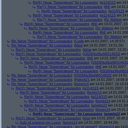
Re(6): Neue "Supersteuer" für Luxusautos
(
w114/115
am 14.0
Re(7): Neue "Supersteuer" für Luxusautos
(
thE
am 14.01.2
Re(8): Neue "Supersteuer" für Luxusautos
(
w114/115
am
Re(6): Neue "Supersteuer" für Luxusautos
(
w114/115
am 14.0
Re(7): Neue "Supersteuer" für Luxusautos
(
Dr. Watson
am 
Re(4): Neue "Supersteuer" für Luxusautos
(
thE
am 14.01.2007, 15
Re(5): Neue "Supersteuer" für Luxusautos
(
Dr. Watson
am 14.01
Re(6): Neue "Supersteuer" für Luxusautos
(
thE
am 14.01.200
Re(7): Neue "Supersteuer" für Luxusautos
(
Dr. Watson
am 
Re: Neue "Supersteuer" für Luxusautos
(
Cuda
am 14.01.2007, 14:26:57)
Re: Neue "Supersteuer" für Luxusautos
(
Maxl
am 14.01.2007, 14:51:26)
Re(2): Neue "Supersteuer" für Luxusautos
(
dziar
am 14.01.2007, 15:32:
Re(2): Neue "Supersteuer" für Luxusautos
(
\/3|26|\|µ36µ|\|651463|2
am 1
Re(3): Neue "Supersteuer" für Luxusautos
(
thE
am 14.01.2007, 15:36
Re(4): Neue "Supersteuer" für Luxusautos
(
\/3|26|\|µ36µ|\|651463|
Re(5): Neue "Supersteuer" für Luxusautos
(
thE
am 14.01.2007, 
Re(6): Neue "Supersteuer" für Luxusautos
(
\/3|26|\|µ36µ|\|6
Re: Neue "Supersteuer" für Luxusautos
(
\/3|26|\|µ36µ|\|651463|2
am 14.01.
Re: Neue "Supersteuer" für Luxusautos
(
Patrick21
am 14.01.2007, 16:06:5
Re: Neue "Supersteuer" für Luxusautos
(
bones14
am 14.01.2007, 16:10:3
Re(2): Neue "Supersteuer" für Luxusautos
(
w114/115
am 14.01.2007, 16
Re(3): Neue "Supersteuer" für Luxusautos
(
bones14
am 14.01.2007, 
Re(4): Neue "Supersteuer" für Luxusautos
(
w114/115
am 14.01.200
Re(5): Neue "Supersteuer" für Luxusautos
(
bones14
am 14.01.2
Re(4): Neue "Supersteuer" für Luxusautos
(
angelo22
am 14.01.200
Re(5): Neue "Supersteuer" für Luxusautos
(
bones14
am 15.01.2
Re(6): Neue "Supersteuer" für Luxusautos
(
angelo22
am 1
Re(2): Neue "Supersteuer" für Luxusautos
(
nico
am 14.01.2007, 16:40:2
Auto ist sowieso ein Luxus
(
bones14
am 14.01.2007, 16:44:26)
Re: Neue "Supersteuer" für Luxusautos - wo ist yangel?
(
bones14
am 14.01