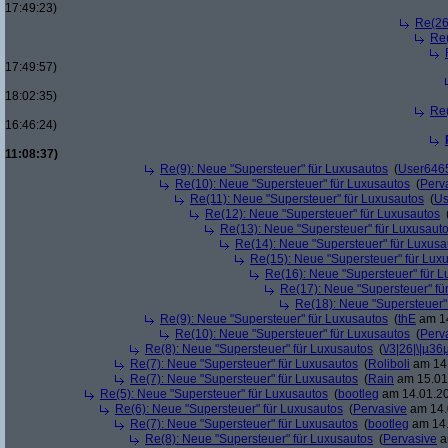
17:49:23)
Re(26
Re(
17:49:57)
18:02:35)
Re(
16:46:24)
11:08:37)
Re(9): Neue "Supersteuer" für Luxusautos
(
User646
Re(10): Neue "Supersteuer" für Luxusautos
(
Perv
Re(11): Neue "Supersteuer" für Luxusautos
(
Us
Re(12): Neue "Supersteuer" für Luxusautos
Re(13): Neue "Supersteuer" für Luxusaut
Re(14): Neue "Supersteuer" für Luxusa
Re(15): Neue "Supersteuer" für Lux
Re(16): Neue "Supersteuer" für 
Re(17): Neue "Supersteuer" fü
Re(18): Neue "Supersteuer"
Re(9): Neue "Supersteuer" für Luxusautos
(
thE
am 14
Re(10): Neue "Supersteuer" für Luxusautos
(
Perv
Re(8): Neue "Supersteuer" für Luxusautos
(
\/3|26|\|µ36
Re(7): Neue "Supersteuer" für Luxusautos
(
Roliboli
am 14.
Re(7): Neue "Supersteuer" für Luxusautos
(
Rain
am 15.01.
Re(5): Neue "Supersteuer" für Luxusautos
(
bootleg
am 14.01.20
Re(6): Neue "Supersteuer" für Luxusautos
(
Pervasive
am 14.
Re(7): Neue "Supersteuer" für Luxusautos
(
bootleg
am 14.
Re(8): Neue "Supersteuer" für Luxusautos
(
Pervasive
a