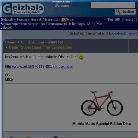
Impressum
|
Werbung
Geizhals
»
Forum
»
Auto & Motorrad
»
Neue
Top-100
|
Fresh-100
&quot;Supersteuer&quot; für Luxusautos (610 Beiträge, 12190 Mal
gelesen)
Du bist nicht angemeldet. [
Login/Registrieren
]
^
Forum
Auto & Motorrad
#
3898316
Neue "Supersteuer" für Luxusautos
Ich freue mich auf eine lebhafte Diskussion!
http:/
/
www.orf.at/
070113-8057/
index.html
LG
Mike
Merida Matts Special Edition Disc