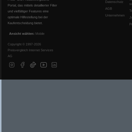
Datenschutz
s
Portal, das mittels detaillierter Filter
AGB
T
und vielfältiger Features eine
Unternehmen
optimale Hilfestellung bei der
J
Kaufentscheidung bietet.
P
Ansicht wählen:
Mobile
Copyright © 1997-2026
Preisvergleich Internet Services
AG