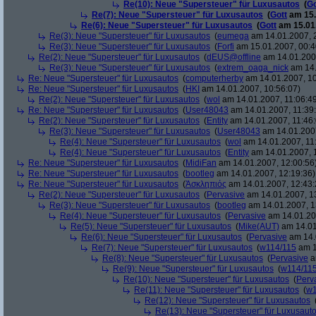
Re(10): Neue "Supersteuer" für Luxusautos
(
Go
Re(7): Neue "Supersteuer" für Luxusautos
(
Gott
am 15.
Re(6): Neue "Supersteuer" für Luxusautos
(
Gott
am 15.01.
Re(3): Neue "Supersteuer" für Luxusautos
(
eumega
am 14.01.2007, 
Re(3): Neue "Supersteuer" für Luxusautos
(
Forfi
am 15.01.2007, 00:4
Re(2): Neue "Supersteuer" für Luxusautos
(
dEUS@offline
am 14.01.2007
Re(3): Neue "Supersteuer" für Luxusautos
(
extrem_oaga_nick
am 14.
Re: Neue "Supersteuer" für Luxusautos
(
computerherby
am 14.01.2007, 10
Re: Neue "Supersteuer" für Luxusautos
(
HKI
am 14.01.2007, 10:56:07)
Re(2): Neue "Supersteuer" für Luxusautos
(
wol
am 14.01.2007, 11:06:4
Re: Neue "Supersteuer" für Luxusautos
(
User48043
am 14.01.2007, 11:39
Re(2): Neue "Supersteuer" für Luxusautos
(
Entity
am 14.01.2007, 11:46:
Re(3): Neue "Supersteuer" für Luxusautos
(
User48043
am 14.01.2007
Re(4): Neue "Supersteuer" für Luxusautos
(
wol
am 14.01.2007, 11
Re(4): Neue "Supersteuer" für Luxusautos
(
Entity
am 14.01.2007, 
Re: Neue "Supersteuer" für Luxusautos
(
MidiFan
am 14.01.2007, 12:00:56
Re: Neue "Supersteuer" für Luxusautos
(
bootleg
am 14.01.2007, 12:19:36)
Re: Neue "Supersteuer" für Luxusautos
(
Ἀσκληπιός
am 14.01.2007, 12:43:
Re(2): Neue "Supersteuer" für Luxusautos
(
Pervasive
am 14.01.2007, 1
Re(3): Neue "Supersteuer" für Luxusautos
(
bootleg
am 14.01.2007, 1
Re(4): Neue "Supersteuer" für Luxusautos
(
Pervasive
am 14.01.20
Re(5): Neue "Supersteuer" für Luxusautos
(
Mike(AUT)
am 14.01
Re(6): Neue "Supersteuer" für Luxusautos
(
Pervasive
am 14.
Re(7): Neue "Supersteuer" für Luxusautos
(
w114/115
am 1
Re(8): Neue "Supersteuer" für Luxusautos
(
Pervasive
a
Re(9): Neue "Supersteuer" für Luxusautos
(
w114/11
Re(10): Neue "Supersteuer" für Luxusautos
(
Perv
Re(11): Neue "Supersteuer" für Luxusautos
(
w1
Re(12): Neue "Supersteuer" für Luxusautos
Re(13): Neue "Supersteuer" für Luxusaut