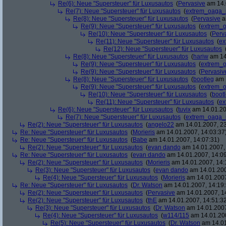
Re(6): Neue "Supersteuer" für Luxusautos
(
Pervasive
am 14.
Re(7): Neue "Supersteuer" für Luxusautos
(
extrem_oaga_
Re(8): Neue "Supersteuer" für Luxusautos
(
Pervasive
a
Re(9): Neue "Supersteuer" für Luxusautos
(
extrem_
Re(10): Neue "Supersteuer" für Luxusautos
(
Perv
Re(11): Neue "Supersteuer" für Luxusautos
(
ex
Re(12): Neue "Supersteuer" für Luxusautos
Re(8): Neue "Supersteuer" für Luxusautos
(
hariw
am 14
Re(9): Neue "Supersteuer" für Luxusautos
(
extrem_
Re(9): Neue "Supersteuer" für Luxusautos
(
Pervasiv
Re(8): Neue "Supersteuer" für Luxusautos
(
bootleg
am 1
Re(9): Neue "Supersteuer" für Luxusautos
(
extrem_
Re(10): Neue "Supersteuer" für Luxusautos
(
boot
Re(11): Neue "Supersteuer" für Luxusautos
(
ex
Re(6): Neue "Supersteuer" für Luxusautos
(
tuvix
am 14.01.20
Re(7): Neue "Supersteuer" für Luxusautos
(
extrem_oaga_
Re(2): Neue "Supersteuer" für Luxusautos
(
angelo22
am 14.01.2007, 23
Re: Neue "Supersteuer" für Luxusautos
(
Morieris
am 14.01.2007, 14:03:37
Re: Neue "Supersteuer" für Luxusautos
(
Babe
am 14.01.2007, 14:07:31)
Re(2): Neue "Supersteuer" für Luxusautos
(
evan dando
am 14.01.2007, 
Re: Neue "Supersteuer" für Luxusautos
(
evan dando
am 14.01.2007, 14:09
Re(2): Neue "Supersteuer" für Luxusautos
(
Morieris
am 14.01.2007, 14:
Re(3): Neue "Supersteuer" für Luxusautos
(
evan dando
am 14.01.200
Re(4): Neue "Supersteuer" für Luxusautos
(
Morieris
am 14.01.2007
Re: Neue "Supersteuer" für Luxusautos
(
Dr. Watson
am 14.01.2007, 14:19:
Re(2): Neue "Supersteuer" für Luxusautos
(
Pervasive
am 14.01.2007, 1
Re(2): Neue "Supersteuer" für Luxusautos
(
thE
am 14.01.2007, 14:51:3
Re(3): Neue "Supersteuer" für Luxusautos
(
Dr. Watson
am 14.01.2007
Re(4): Neue "Supersteuer" für Luxusautos
(
w114/115
am 14.01.200
Re(5): Neue "Supersteuer" für Luxusautos
(
Dr. Watson
am 14.01