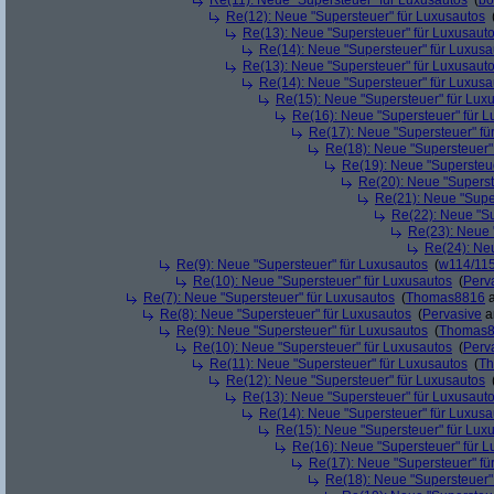
Re(11): Neue "Supersteuer" für Luxusautos
(
bo
Re(12): Neue "Supersteuer" für Luxusautos
Re(13): Neue "Supersteuer" für Luxusaut
Re(14): Neue "Supersteuer" für Luxusa
Re(13): Neue "Supersteuer" für Luxusaut
Re(14): Neue "Supersteuer" für Luxusa
Re(15): Neue "Supersteuer" für Lux
Re(16): Neue "Supersteuer" für 
Re(17): Neue "Supersteuer" fü
Re(18): Neue "Supersteuer"
Re(19): Neue "Supersteue
Re(20): Neue "Superst
Re(21): Neue "Supe
Re(22): Neue "Su
Re(23): Neue 
Re(24): Ne
Re(9): Neue "Supersteuer" für Luxusautos
(
w114/11
Re(10): Neue "Supersteuer" für Luxusautos
(
Perv
Re(7): Neue "Supersteuer" für Luxusautos
(
Thomas8816
a
Re(8): Neue "Supersteuer" für Luxusautos
(
Pervasive
a
Re(9): Neue "Supersteuer" für Luxusautos
(
Thomas
Re(10): Neue "Supersteuer" für Luxusautos
(
Perv
Re(11): Neue "Supersteuer" für Luxusautos
(
T
Re(12): Neue "Supersteuer" für Luxusautos
Re(13): Neue "Supersteuer" für Luxusaut
Re(14): Neue "Supersteuer" für Luxusa
Re(15): Neue "Supersteuer" für Lux
Re(16): Neue "Supersteuer" für 
Re(17): Neue "Supersteuer" fü
Re(18): Neue "Supersteuer"