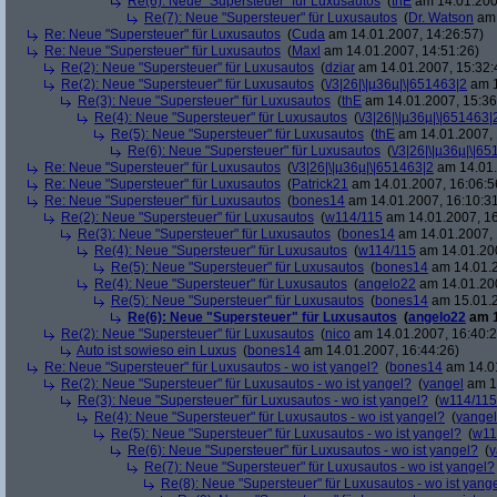
Re(6): Neue "Supersteuer" für Luxusautos
(
thE
am 14.01.200
Re(7): Neue "Supersteuer" für Luxusautos
(
Dr. Watson
am 
Re: Neue "Supersteuer" für Luxusautos
(
Cuda
am 14.01.2007, 14:26:57)
Re: Neue "Supersteuer" für Luxusautos
(
Maxl
am 14.01.2007, 14:51:26)
Re(2): Neue "Supersteuer" für Luxusautos
(
dziar
am 14.01.2007, 15:32:
Re(2): Neue "Supersteuer" für Luxusautos
(
\/3|26|\|µ36µ|\|651463|2
am 1
Re(3): Neue "Supersteuer" für Luxusautos
(
thE
am 14.01.2007, 15:36
Re(4): Neue "Supersteuer" für Luxusautos
(
\/3|26|\|µ36µ|\|651463|
Re(5): Neue "Supersteuer" für Luxusautos
(
thE
am 14.01.2007, 
Re(6): Neue "Supersteuer" für Luxusautos
(
\/3|26|\|µ36µ|\|6
Re: Neue "Supersteuer" für Luxusautos
(
\/3|26|\|µ36µ|\|651463|2
am 14.01.
Re: Neue "Supersteuer" für Luxusautos
(
Patrick21
am 14.01.2007, 16:06:5
Re: Neue "Supersteuer" für Luxusautos
(
bones14
am 14.01.2007, 16:10:3
Re(2): Neue "Supersteuer" für Luxusautos
(
w114/115
am 14.01.2007, 16
Re(3): Neue "Supersteuer" für Luxusautos
(
bones14
am 14.01.2007, 
Re(4): Neue "Supersteuer" für Luxusautos
(
w114/115
am 14.01.200
Re(5): Neue "Supersteuer" für Luxusautos
(
bones14
am 14.01.2
Re(4): Neue "Supersteuer" für Luxusautos
(
angelo22
am 14.01.200
Re(5): Neue "Supersteuer" für Luxusautos
(
bones14
am 15.01.2
Re(6): Neue "Supersteuer" für Luxusautos
(
angelo22
am 1
Re(2): Neue "Supersteuer" für Luxusautos
(
nico
am 14.01.2007, 16:40:2
Auto ist sowieso ein Luxus
(
bones14
am 14.01.2007, 16:44:26)
Re: Neue "Supersteuer" für Luxusautos - wo ist yangel?
(
bones14
am 14.01
Re(2): Neue "Supersteuer" für Luxusautos - wo ist yangel?
(
yangel
am 14
Re(3): Neue "Supersteuer" für Luxusautos - wo ist yangel?
(
w114/115
Re(4): Neue "Supersteuer" für Luxusautos - wo ist yangel?
(
yangel
Re(5): Neue "Supersteuer" für Luxusautos - wo ist yangel?
(
w11
Re(6): Neue "Supersteuer" für Luxusautos - wo ist yangel?
(
y
Re(7): Neue "Supersteuer" für Luxusautos - wo ist yangel?
Re(8): Neue "Supersteuer" für Luxusautos - wo ist yang