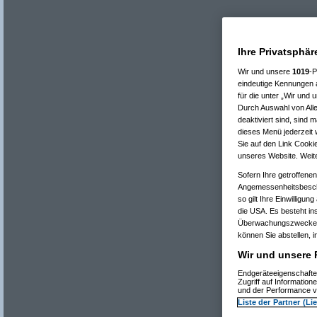
Ihre Privatsphär
Wir und unsere
1019
-P
eindeutige Kennungen a
für die unter „Wir und
Durch Auswahl von Alle
Re(
deaktiviert sind, sind 
Re(
dieses Menü jederzeit w
Sie auf den Link Cooki
unseres Website. Weite
Sofern Ihre getroffenen
Angemessenheitsbesch
so gilt Ihre Einwilligu
die USA. Es besteht in
Überwachungszwecken v
können Sie abstellen, i
Wir und unsere P
Endgeräteeigenschaften
Zugriff auf Informatio
und der Performance v
Liste der Partner (Li