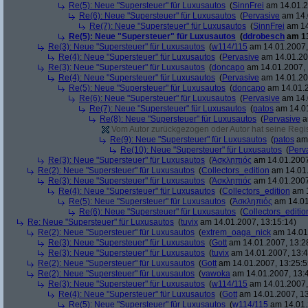
Re(5): Neue "Supersteuer" für Luxusautos
(
SinnFrei
am 14.01.2
Re(6): Neue "Supersteuer" für Luxusautos
(
Pervasive
am 14.
Re(7): Neue "Supersteuer" für Luxusautos
(
SinnFrei
am 14
Re(5): Neue "Supersteuer" für Luxusautos
(
ddrobesch
am 13
Re(3): Neue "Supersteuer" für Luxusautos
(
w114/115
am 14.01.2007,
Re(4): Neue "Supersteuer" für Luxusautos
(
Pervasive
am 14.01.20
Re(3): Neue "Supersteuer" für Luxusautos
(
doncapo
am 14.01.2007, 
Re(4): Neue "Supersteuer" für Luxusautos
(
Pervasive
am 14.01.20
Re(5): Neue "Supersteuer" für Luxusautos
(
doncapo
am 14.01.2
Re(6): Neue "Supersteuer" für Luxusautos
(
Pervasive
am 14.
Re(7): Neue "Supersteuer" für Luxusautos
(
patos
am 14.01
Re(8): Neue "Supersteuer" für Luxusautos
(
Pervasive
a
Vom Autor zurückgezogen oder Autor hat seine Regist
Re(9): Neue "Supersteuer" für Luxusautos
(
patos
am 
Re(10): Neue "Supersteuer" für Luxusautos
(
Perv
Re(3): Neue "Supersteuer" für Luxusautos
(
Ἀσκληπιός
am 14.01.2007
Re(2): Neue "Supersteuer" für Luxusautos
(
Collectors_edition
am 14.01.
Re(3): Neue "Supersteuer" für Luxusautos
(
Ἀσκληπιός
am 14.01.2007
Re(4): Neue "Supersteuer" für Luxusautos
(
Collectors_edition
am 1
Re(5): Neue "Supersteuer" für Luxusautos
(
Ἀσκληπιός
am 14.01
Re(6): Neue "Supersteuer" für Luxusautos
(
Collectors_editio
Re: Neue "Supersteuer" für Luxusautos
(
tuvix
am 14.01.2007, 13:15:14)
Re(2): Neue "Supersteuer" für Luxusautos
(
extrem_oaga_nick
am 14.01.
Re(3): Neue "Supersteuer" für Luxusautos
(
Gott
am 14.01.2007, 13:2
Re(3): Neue "Supersteuer" für Luxusautos
(
tuvix
am 14.01.2007, 13:4
Re(2): Neue "Supersteuer" für Luxusautos
(
Gott
am 14.01.2007, 13:25:5
Re(2): Neue "Supersteuer" für Luxusautos
(
vawoka
am 14.01.2007, 13:
Re(3): Neue "Supersteuer" für Luxusautos
(
w114/115
am 14.01.2007,
Re(4): Neue "Supersteuer" für Luxusautos
(
Gott
am 14.01.2007, 13
Re(5): Neue "Supersteuer" für Luxusautos
(
w114/115
am 14.01.