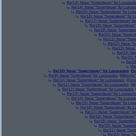
Re(13): Neue "Supersteuer" für Luxusaut
Re(14): Neue "Supersteuer" für Luxusa
Re(15): Neue "Supersteuer" für Lux
Re(16): Neue "Supersteuer" für 
Re(17): Neue "Supersteuer" fü
Re(18): Neue "Supersteuer"
Re(19): Neue "Supersteue
Re(20): Neue "Superst
Re(21): Neue "Supe
Re(22): Neue "Su
Re(23): Neue 
Re(24): Ne
Re(25): 
Re(26
Re(
Re(10): Neue "Supersteuer" für Luxusautos
(
Su
Re(9): Neue "Supersteuer" für Luxusautos
(
Mike(AU
Re(10): Neue "Supersteuer" für Luxusautos
(
Perv
Re(11): Neue "Supersteuer" für Luxusautos
(
Mi
Re(12): Neue "Supersteuer" für Luxusautos
Re(13): Neue "Supersteuer" für Luxusaut
Re(14): Neue "Supersteuer" für Luxusa
Re(15): Neue "Supersteuer" für Lux
Re(16): Neue "Supersteuer" für 
Re(17): Neue "Supersteuer" fü
Re(18): Neue "Supersteuer"
Re(19): Neue "Supersteue
Re(20): Neue "Superst
Re(21): Neue "Supe
Re(22): Neue "Su