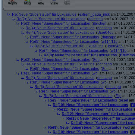
Re: Neue "Supersteuer" für Luxusautos
(
extrem_oaga_nick
am 14.01.2007,
Re(2): Neue "Supersteuer" für Luxusautos
(
doncapo
am 14.01.2007, 10
Re(3): Neue "Supersteuer" für Luxusautos
(
Binchen
am 14.01.2007, 
Re(4): Neue "Supersteuer" für Luxusautos
(
doncapo
am 14.01.200
Re(4): Neue "Supersteuer" für Luxusautos
(
User6465
am 14.01.20
Re(5): Neue "Supersteuer" für Luxusautos
(
doncapo
am 14.01.2
Re(5): Neue "Supersteuer" für Luxusautos
(
w114/115
am 14.01.
Re(6): Neue "Supersteuer" für Luxusautos
(
User6465
am 14.
Re(7): Neue "Supersteuer" für Luxusautos
(
w114/115
am 1
Re(8): Neue "Supersteuer" für Luxusautos
(
Brumms
Re(3): Neue "Supersteuer" für Luxusautos
(
Gott
am 14.01.2007, 10:5
Re(4): Neue "Supersteuer" für Luxusautos
(
doncapo
am 14.01.200
Re(5): Neue "Supersteuer" für Luxusautos
(
Gott
am 14.01.2007,
Re(3): Neue "Supersteuer" für Luxusautos
(
wol
am 14.01.2007, 11:04
Re(4): Neue "Supersteuer" für Luxusautos
(
doncapo
am 14.01.2007
Re(5): Neue "Supersteuer" für Luxusautos
(
wol
am 14.01.2007, 
Re(6): Neue "Supersteuer" für Luxusautos
(
doncapo
am 14.0
Re(7): Neue "Supersteuer" für Luxusautos
(
wol
am 14.01.2
Re(8): Neue "Supersteuer" für Luxusautos
(
Flip
am 15.0
Re(9): Neue "Supersteuer" für Luxusautos
(
reset
am 
Re(10): Neue "Supersteuer" für Luxusautos
(
Fl
Re(11): Neue "Supersteuer" für Luxusautos
Re(12): Neue "Supersteuer" für Luxusaut
Re(13): Neue "Supersteuer" für Luxusa
Re(14): Neue "Supersteuer" für Lux
Re(9): Neue "Supersteuer" für Luxusautos
(
wol
am
Re(10): Neue "Supersteuer" für Luxusautos
(
Fl