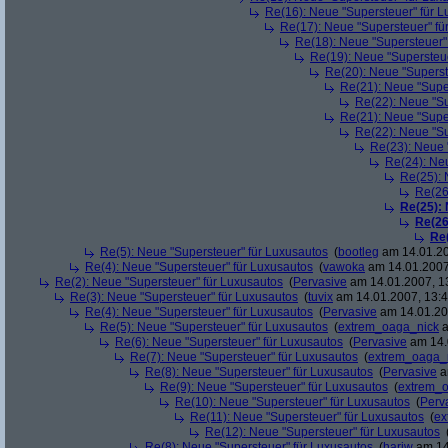
Re(16): Neue "Supersteuer" für 
Re(17): Neue "Supersteuer" fü
Re(18): Neue "Supersteuer"
Re(19): Neue "Supersteue
Re(20): Neue "Superst
Re(21): Neue "Supe
Re(22): Neue "Su
Re(21): Neue "Supe
Re(22): Neue "Su
Re(23): Neue 
Re(24): Ne
Re(25): 
Re(26
Re(25):
Re(26
Re
Re(5): Neue "Supersteuer" für Luxusautos
(
bootleg
am 14.01.20
Re(4): Neue "Supersteuer" für Luxusautos
(
vawoka
am 14.01.2007
Re(2): Neue "Supersteuer" für Luxusautos
(
Pervasive
am 14.01.2007, 1
Re(3): Neue "Supersteuer" für Luxusautos
(
tuvix
am 14.01.2007, 13:4
Re(4): Neue "Supersteuer" für Luxusautos
(
Pervasive
am 14.01.20
Re(5): Neue "Supersteuer" für Luxusautos
(
extrem_oaga_nick
a
Re(6): Neue "Supersteuer" für Luxusautos
(
Pervasive
am 14.
Re(7): Neue "Supersteuer" für Luxusautos
(
extrem_oaga_
Re(8): Neue "Supersteuer" für Luxusautos
(
Pervasive
a
Re(9): Neue "Supersteuer" für Luxusautos
(
extrem_
Re(10): Neue "Supersteuer" für Luxusautos
(
Perv
Re(11): Neue "Supersteuer" für Luxusautos
(
ex
Re(12): Neue "Supersteuer" für Luxusautos
Re(8): Neue "Supersteuer" für Luxusautos
(
hariw
am 14