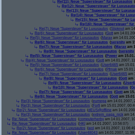
Re(11): Neue "Supersteuer" für Luxusautos
Re(12): Neue "Supersteuer" für Luxusaut
Re(13): Neue "Supersteuer" für Luxusa
Re(14): Neue "Supersteuer" für Lux
Re(15): Neue "Supersteuer" für L
Re(16): Neue "Supersteuer" für
Re(7): Neue "Supersteuer" für Luxusautos
(
Slipknot
am 14.
Re(6): Neue "Supersteuer" für Luxusautos
(
Gott
am 14.01.200
Re(5): Neue "Supersteuer" für Luxusautos
(
Marax
am 14.01.200
Re(6): Neue "Supersteuer" für Luxusautos
(
serenity
am 15
Re(7): Neue "Supersteuer" für Luxusautos
(
Marax
am 1
Re(8): Neue "Supersteuer" für Luxusautos
(
serenity
Re(5): Neue "Supersteuer" für Luxusautos
(
Power
am 15.01.
Re(4): Neue "Supersteuer" für Luxusautos
(
Gott
am 14.01.2007, 11
Re(5): Neue "Supersteuer" für Luxusautos
(
User6465
am 15.01.
Re(6): Neue "Supersteuer" für Luxusautos
(
Pfrnak
am 15.01.2
Re(7): Neue "Supersteuer" für Luxusautos
(
User6465
am 1
Re(8): Neue "Supersteuer" für Luxusautos
(
Gott
am 1
Re(9): Neue "Supersteuer" für Luxusautos
(
User6
Re(10): Neue "Supersteuer" für Luxusautos
(
Go
Re(7): Neue "Supersteuer" für Luxusautos
(
Gott
am 15.
Re(6): Neue "Supersteuer" für Luxusautos
(
Gott
am 15.01.
Re(3): Neue "Supersteuer" für Luxusautos
(
eumega
am 14.01.2007, 
Re(3): Neue "Supersteuer" für Luxusautos
(
Forfi
am 15.01.2007, 00:4
Re(2): Neue "Supersteuer" für Luxusautos
(
dEUS@offline
am 14.01.2007
Re(3): Neue "Supersteuer" für Luxusautos
(
extrem_oaga_nick
am 14.
Re: Neue "Supersteuer" für Luxusautos
(
computerherby
am 14.01.2007, 10
Re: Neue "Supersteuer" für Luxusautos
(
HKI
am 14.01.2007, 10:56:07)
Re(2): Neue "Supersteuer" für Luxusautos
(
wol
am 14.01.2007, 11:06:4
Re: Neue "Supersteuer" für Luxusautos
(
User48043
am 14.01.2007, 11:39