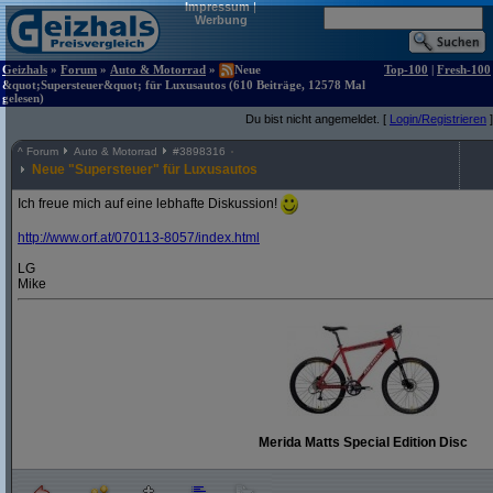
Impressum
|
Werbung
Geizhals
»
Forum
»
Auto & Motorrad
»
Neue
Top-100
|
Fresh-100
&quot;Supersteuer&quot; für Luxusautos (610 Beiträge, 12578 Mal
gelesen)
Du bist nicht angemeldet. [
Login/Registrieren
]
^
Forum
Auto & Motorrad
#
3898316
Neue "Supersteuer" für Luxusautos
Ich freue mich auf eine lebhafte Diskussion!
http:/
/
www.orf.at/
070113-8057/
index.html
LG
Mike
Merida Matts Special Edition Disc