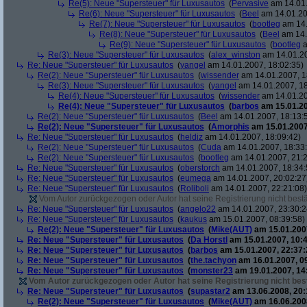
Re(5): Neue "Supersteuer" für Luxusautos
(
Pervasive
am 14.01.
Re(6): Neue "Supersteuer" für Luxusautos
(
Beel
am 14.01.20
Re(7): Neue "Supersteuer" für Luxusautos
(
bootleg
am 14.
Re(8): Neue "Supersteuer" für Luxusautos
(
Beel
am 14.
Re(9): Neue "Supersteuer" für Luxusautos
(
bootleg
a
Re(3): Neue "Supersteuer" für Luxusautos
(
alex_winston
am 14.01.20
Re: Neue "Supersteuer" für Luxusautos
(
yangel
am 14.01.2007, 18:02:35)
Re(2): Neue "Supersteuer" für Luxusautos
(
wissender
am 14.01.2007, 1
Re(3): Neue "Supersteuer" für Luxusautos
(
yangel
am 14.01.2007, 18
Re(4): Neue "Supersteuer" für Luxusautos
(
wissender
am 14.01.20
Re(4): Neue "Supersteuer" für Luxusautos
(
barbos
am 15.01.20
Re(2): Neue "Supersteuer" für Luxusautos
(
Beel
am 14.01.2007, 18:13:
Re(2): Neue "Supersteuer" für Luxusautos
(
Amorphis
am 15.01.2007
Re: Neue "Supersteuer" für Luxusautos
(
heldiz
am 14.01.2007, 18:09:42)
Re(2): Neue "Supersteuer" für Luxusautos
(
Cuda
am 14.01.2007, 18:33
Re(2): Neue "Supersteuer" für Luxusautos
(
bootleg
am 14.01.2007, 21:2
Re: Neue "Supersteuer" für Luxusautos
(
oberstorch
am 14.01.2007, 18:34:
Re: Neue "Supersteuer" für Luxusautos
(
eumega
am 14.01.2007, 20:02:27
Re: Neue "Supersteuer" für Luxusautos
(
Roliboli
am 14.01.2007, 22:21:08)
Vom Autor zurückgezogen oder Autor hat seine Registrierung nicht bestä
Re: Neue "Supersteuer" für Luxusautos
(
angelo22
am 14.01.2007, 23:30:2
Re: Neue "Supersteuer" für Luxusautos
(
kaukus
am 15.01.2007, 08:39:58)
Re(2): Neue "Supersteuer" für Luxusautos
(
Mike(AUT)
am 15.01.2007
Re: Neue "Supersteuer" für Luxusautos
(
Da Horstl
am 15.01.2007, 10:4
Re: Neue "Supersteuer" für Luxusautos
(
barbos
am 15.01.2007, 22:37:
Re: Neue "Supersteuer" für Luxusautos
(
the.tachyon
am 16.01.2007, 0
Re: Neue "Supersteuer" für Luxusautos
(
monster23
am 19.01.2007, 14
Vom Autor zurückgezogen oder Autor hat seine Registrierung nicht best
Re: Neue "Supersteuer" für Luxusautos
(
supastar2
am 13.06.2008, 20:
Re(2): Neue "Supersteuer" für Luxusautos
(
Mike(AUT)
am 16.06.2008