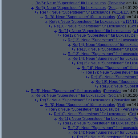
Re(6): Neue "Supersteuer" für Luxusautos
(
Pervasive
am 14.
Re(6): Neue "Supersteuer" für Luxusautos
(
Gott
am 14.01.200
Re(7): Neue "Supersteuer" für Luxusautos
(
w114/115
am 1
Re(8): Neue "Supersteuer" für Luxusautos
(
Gott
am 14.0
Re(9): Neue "Supersteuer" für Luxusautos
(
w114/11
Re(10): Neue "Supersteuer" für Luxusautos
(
Gott
a
Re(11): Neue "Supersteuer" für Luxusautos
(
w1
Re(12): Neue "Supersteuer" für Luxusautos
Re(13): Neue "Supersteuer" für Luxusaut
Re(14): Neue "Supersteuer" für Luxusa
Re(15): Neue "Supersteuer" für Lux
Re(13): Neue "Supersteuer" für Luxusaut
Re(14): Neue "Supersteuer" für Luxusa
Re(15): Neue "Supersteuer" für Lux
Re(16): Neue "Supersteuer" für 
Re(17): Neue "Supersteuer" fü
Re(18): Neue "Supersteuer"
Re(19): Neue "Supersteue
Re(20): Neue "Superst
Re(5): Neue "Supersteuer" für Luxusautos
(
Pervasive
am 14.01.
Re(6): Neue "Supersteuer" für Luxusautos
(
Gott
am 14.01.200
Re(7): Neue "Supersteuer" für Luxusautos
(
Pervasive
am 1
Re(8): Neue "Supersteuer" für Luxusautos
(
Gott
am 14.0
Re(9): Neue "Supersteuer" für Luxusautos
(
Pervasiv
Re(10): Neue "Supersteuer" für Luxusautos
(
Gott
a
Re(11): Neue "Supersteuer" für Luxusautos
(
Pe
Re(12): Neue "Supersteuer" für Luxusautos
Re(13): Neue "Supersteuer" für Luxusaut
Re(14): Neue "Supersteuer" für Luxusa
Re(15): Neue "Supersteuer" für Lux