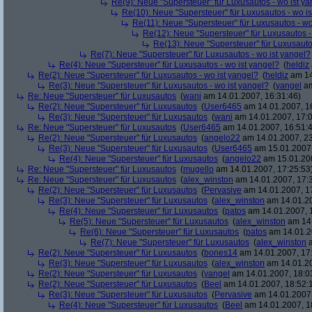
Re(9): Neue "Supersteuer" für Luxusautos - wo ist y
Re(10): Neue "Supersteuer" für Luxusautos - wo is
Re(11): Neue "Supersteuer" für Luxusautos - wo
Re(12): Neue "Supersteuer" für Luxusautos -
Re(13): Neue "Supersteuer" für Luxusauto
Re(7): Neue "Supersteuer" für Luxusautos - wo ist yangel?
Re(4): Neue "Supersteuer" für Luxusautos - wo ist yangel?
(
heldiz
Re(2): Neue "Supersteuer" für Luxusautos - wo ist yangel?
(
heldiz
am 14
Re(3): Neue "Supersteuer" für Luxusautos - wo ist yangel?
(
yangel
am
Re: Neue "Supersteuer" für Luxusautos
(
wani
am 14.01.2007, 16:31:46)
Re(2): Neue "Supersteuer" für Luxusautos
(
User6465
am 14.01.2007, 1
Re(3): Neue "Supersteuer" für Luxusautos
(
wani
am 14.01.2007, 17:0
Re: Neue "Supersteuer" für Luxusautos
(
User6465
am 14.01.2007, 16:51:
Re(2): Neue "Supersteuer" für Luxusautos
(
angelo22
am 14.01.2007, 23
Re(3): Neue "Supersteuer" für Luxusautos
(
User6465
am 15.01.2007,
Re(4): Neue "Supersteuer" für Luxusautos
(
angelo22
am 15.01.200
Re: Neue "Supersteuer" für Luxusautos
(
mugello
am 14.01.2007, 17:25:53
Re: Neue "Supersteuer" für Luxusautos
(
alex_winston
am 14.01.2007, 17:
Re(2): Neue "Supersteuer" für Luxusautos
(
Pervasive
am 14.01.2007, 1
Re(3): Neue "Supersteuer" für Luxusautos
(
alex_winston
am 14.01.20
Re(4): Neue "Supersteuer" für Luxusautos
(
patos
am 14.01.2007, 
Re(5): Neue "Supersteuer" für Luxusautos
(
alex_winston
am 14.
Re(6): Neue "Supersteuer" für Luxusautos
(
patos
am 14.01.2
Re(7): Neue "Supersteuer" für Luxusautos
(
alex_winston
a
Re(2): Neue "Supersteuer" für Luxusautos
(
bones14
am 14.01.2007, 17
Re(3): Neue "Supersteuer" für Luxusautos
(
alex_winston
am 14.01.20
Re(2): Neue "Supersteuer" für Luxusautos
(
yangel
am 14.01.2007, 18:0
Re(2): Neue "Supersteuer" für Luxusautos
(
Beel
am 14.01.2007, 18:52:
Re(3): Neue "Supersteuer" für Luxusautos
(
Pervasive
am 14.01.2007,
Re(4): Neue "Supersteuer" für Luxusautos
(
Beel
am 14.01.2007, 1