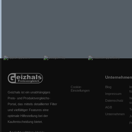
Unternehme
Cookie-
Blog
I
Einstellungen
f
Geizhals ist ein unabhängiges
Impressum
Preis- und Produktvergleichs-
W
Datenschutz
s
Portal, das mittels detaillierter Filter
AGB
T
und vielfältiger Features eine
Unternehmen
optimale Hilfestellung bei der
J
Kaufentscheidung bietet.
P