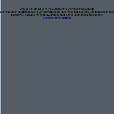
Dieses Forum ist eine frei zugängliche Diskussionsplattform.
Der Betreiber übernimmt keine Verantwortung für den Inhalt der Beiträge und behält sich das
Recht vor, Beiträge mit rechtswidrigem oder anstößigem Inhalt zu löschen.
Datenschutzerklärung