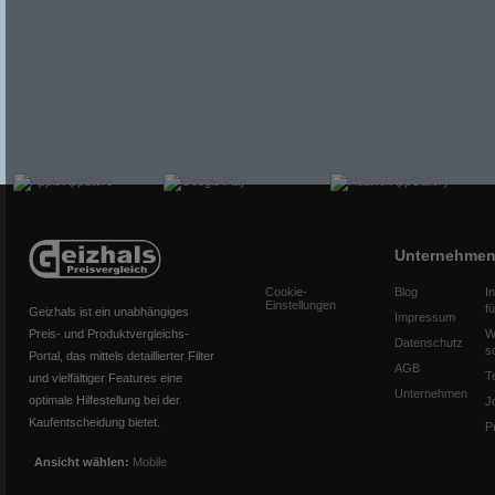
Unternehme
Cookie-
Blog
I
Einstellungen
f
Geizhals ist ein unabhängiges
Impressum
Preis- und Produktvergleichs-
W
Datenschutz
s
Portal, das mittels detaillierter Filter
AGB
T
und vielfältiger Features eine
Unternehmen
optimale Hilfestellung bei der
J
Kaufentscheidung bietet.
P
Ansicht wählen:
Mobile