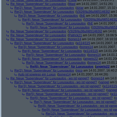
Re: Neue "Supersteuer" für Luxusautos
(
Cuda
am 14.01.2007, 14:26:57)
Re: Neue "Supersteuer" für Luxusautos
(
Maxl
am 14.01.2007, 14:51:26)
Re(2): Neue "Supersteuer" für Luxusautos
(
dziar
am 14.01.2007, 15:32:
Re(2): Neue "Supersteuer" für Luxusautos
(
\/3|26|\|µ36µ|\|651463|2
am 1
Re(3): Neue "Supersteuer" für Luxusautos
(
thE
am 14.01.2007, 15:36
Re(4): Neue "Supersteuer" für Luxusautos
(
\/3|26|\|µ36µ|\|651463|
Re(5): Neue "Supersteuer" für Luxusautos
(
thE
am 14.01.2007, 
Re(6): Neue "Supersteuer" für Luxusautos
(
\/3|26|\|µ36µ|\|6
Re: Neue "Supersteuer" für Luxusautos
(
\/3|26|\|µ36µ|\|651463|2
am 14.01.
Re: Neue "Supersteuer" für Luxusautos
(
Patrick21
am 14.01.2007, 16:06:5
Re: Neue "Supersteuer" für Luxusautos
(
bones14
am 14.01.2007, 16:10:3
Re(2): Neue "Supersteuer" für Luxusautos
(
w114/115
am 14.01.2007, 16
Re(3): Neue "Supersteuer" für Luxusautos
(
bones14
am 14.01.2007, 
Re(4): Neue "Supersteuer" für Luxusautos
(
w114/115
am 14.01.200
Re(5): Neue "Supersteuer" für Luxusautos
(
bones14
am 14.01.2
Re(4): Neue "Supersteuer" für Luxusautos
(
angelo22
am 14.01.200
Re(5): Neue "Supersteuer" für Luxusautos
(
bones14
am 15.01.2
Re(6): Neue "Supersteuer" für Luxusautos
(
angelo22
am 1
Re(2): Neue "Supersteuer" für Luxusautos
(
nico
am 14.01.2007, 16:40:2
Auto ist sowieso ein Luxus
(
bones14
am 14.01.2007, 16:44:26)
Re: Neue "Supersteuer" für Luxusautos - wo ist yangel?
(
bones14
am 14.01
Re(2): Neue "Supersteuer" für Luxusautos - wo ist yangel?
(
yangel
am 14
Re(3): Neue "Supersteuer" für Luxusautos - wo ist yangel?
(
w114/115
Re(4): Neue "Supersteuer" für Luxusautos - wo ist yangel?
(
yangel
Re(5): Neue "Supersteuer" für Luxusautos - wo ist yangel?
(
w11
Re(6): Neue "Supersteuer" für Luxusautos - wo ist yangel?
(
y
Re(7): Neue "Supersteuer" für Luxusautos - wo ist yangel?
Re(8): Neue "Supersteuer" für Luxusautos - wo ist yang
Re(9): Neue "Supersteuer" für Luxusautos - wo ist y
Re(10): Neue "Supersteuer" für Luxusautos - wo is