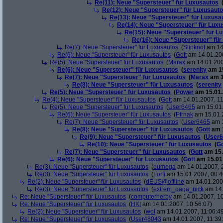
Re(11): Neue "Supersteuer" für Luxusautos
Re(12): Neue "Supersteuer" für Luxusaut
Re(13): Neue "Supersteuer" für Luxusa
Re(14): Neue "Supersteuer" für Lux
Re(15): Neue "Supersteuer" für L
Re(16): Neue "Supersteuer" für
Re(7): Neue "Supersteuer" für Luxusautos
(
Slipknot
am 14.
Re(6): Neue "Supersteuer" für Luxusautos
(
Gott
am 14.01.200
Re(5): Neue "Supersteuer" für Luxusautos
(
Marax
am 14.01.200
Re(6): Neue "Supersteuer" für Luxusautos
(
serenity
am 15
Re(7): Neue "Supersteuer" für Luxusautos
(
Marax
am 1
Re(8): Neue "Supersteuer" für Luxusautos
(
serenity
Re(5): Neue "Supersteuer" für Luxusautos
(
Power
am 15.01.
Re(4): Neue "Supersteuer" für Luxusautos
(
Gott
am 14.01.2007, 11
Re(5): Neue "Supersteuer" für Luxusautos
(
User6465
am 15.01.
Re(6): Neue "Supersteuer" für Luxusautos
(
Pfrnak
am 15.01.2
Re(7): Neue "Supersteuer" für Luxusautos
(
User6465
am 1
Re(8): Neue "Supersteuer" für Luxusautos
(
Gott
am 1
Re(9): Neue "Supersteuer" für Luxusautos
(
User6
Re(10): Neue "Supersteuer" für Luxusautos
(
Go
Re(7): Neue "Supersteuer" für Luxusautos
(
Gott
am 15.
Re(6): Neue "Supersteuer" für Luxusautos
(
Gott
am 15.01.
Re(3): Neue "Supersteuer" für Luxusautos
(
eumega
am 14.01.2007, 
Re(3): Neue "Supersteuer" für Luxusautos
(
Forfi
am 15.01.2007, 00:4
Re(2): Neue "Supersteuer" für Luxusautos
(
dEUS@offline
am 14.01.2007
Re(3): Neue "Supersteuer" für Luxusautos
(
extrem_oaga_nick
am 14.
Re: Neue "Supersteuer" für Luxusautos
(
computerherby
am 14.01.2007, 10
Re: Neue "Supersteuer" für Luxusautos
(
HKI
am 14.01.2007, 10:56:07)
Re(2): Neue "Supersteuer" für Luxusautos
(
wol
am 14.01.2007, 11:06:4
Re: Neue "Supersteuer" für Luxusautos
(
User48043
am 14.01.2007, 11:39