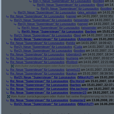
Re(7): Neue "Supersteuer" für Luxusautos
(
bootleg
am 14.
Re(8): Neue "Supersteuer" für Luxusautos
(
Beel
am 14.
Re(9): Neue "Supersteuer" für Luxusautos
(
bootleg
a
Re(3): Neue "Supersteuer" für Luxusautos
(
alex_winston
am 14.01.20
Re: Neue "Supersteuer" für Luxusautos
(
yangel
am 14.01.2007, 18:02:35)
Re(2): Neue "Supersteuer" für Luxusautos
(
wissender
am 14.01.2007, 1
Re(3): Neue "Supersteuer" für Luxusautos
(
yangel
am 14.01.2007, 18
Re(4): Neue "Supersteuer" für Luxusautos
(
wissender
am 14.01.20
Re(4): Neue "Supersteuer" für Luxusautos
(
barbos
am 15.01.20
Re(2): Neue "Supersteuer" für Luxusautos
(
Beel
am 14.01.2007, 18:13:
Re(2): Neue "Supersteuer" für Luxusautos
(
Amorphis
am 15.01.2007
Re: Neue "Supersteuer" für Luxusautos
(
heldiz
am 14.01.2007, 18:09:42)
Re(2): Neue "Supersteuer" für Luxusautos
(
Cuda
am 14.01.2007, 18:33
Re(2): Neue "Supersteuer" für Luxusautos
(
bootleg
am 14.01.2007, 21:2
Re: Neue "Supersteuer" für Luxusautos
(
oberstorch
am 14.01.2007, 18:34:
Re: Neue "Supersteuer" für Luxusautos
(
eumega
am 14.01.2007, 20:02:27
Re: Neue "Supersteuer" für Luxusautos
(
Roliboli
am 14.01.2007, 22:21:08)
Vom Autor zurückgezogen oder Autor hat seine Registrierung nicht bestä
Re: Neue "Supersteuer" für Luxusautos
(
angelo22
am 14.01.2007, 23:30:2
Re: Neue "Supersteuer" für Luxusautos
(
kaukus
am 15.01.2007, 08:39:58)
Re(2): Neue "Supersteuer" für Luxusautos
(
Mike(AUT)
am 15.01.2007
Re: Neue "Supersteuer" für Luxusautos
(
Da Horstl
am 15.01.2007, 10:4
Re: Neue "Supersteuer" für Luxusautos
(
barbos
am 15.01.2007, 22:37:
Re: Neue "Supersteuer" für Luxusautos
(
the.tachyon
am 16.01.2007, 0
Re: Neue "Supersteuer" für Luxusautos
(
monster23
am 19.01.2007, 14
Vom Autor zurückgezogen oder Autor hat seine Registrierung nicht best
Re: Neue "Supersteuer" für Luxusautos
(
supastar2
am 13.06.2008, 20:
Re(2): Neue "Supersteuer" für Luxusautos
(
Mike(AUT)
am 16.06.2008