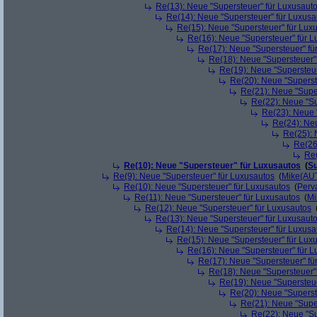
Re(13): Neue "Supersteuer" für Luxusaut
Re(14): Neue "Supersteuer" für Luxusa
Re(15): Neue "Supersteuer" für Lux
Re(16): Neue "Supersteuer" für 
Re(17): Neue "Supersteuer" fü
Re(18): Neue "Supersteuer"
Re(19): Neue "Supersteue
Re(20): Neue "Superst
Re(21): Neue "Supe
Re(22): Neue "Su
Re(23): Neue 
Re(24): Ne
Re(25): 
Re(26
Re(
Re(10): Neue "Supersteuer" für Luxusautos
(
Su
Re(9): Neue "Supersteuer" für Luxusautos
(
Mike(AU
Re(10): Neue "Supersteuer" für Luxusautos
(
Perv
Re(11): Neue "Supersteuer" für Luxusautos
(
Mi
Re(12): Neue "Supersteuer" für Luxusautos
Re(13): Neue "Supersteuer" für Luxusaut
Re(14): Neue "Supersteuer" für Luxusa
Re(15): Neue "Supersteuer" für Lux
Re(16): Neue "Supersteuer" für 
Re(17): Neue "Supersteuer" fü
Re(18): Neue "Supersteuer"
Re(19): Neue "Supersteue
Re(20): Neue "Superst
Re(21): Neue "Supe
Re(22): Neue "Su