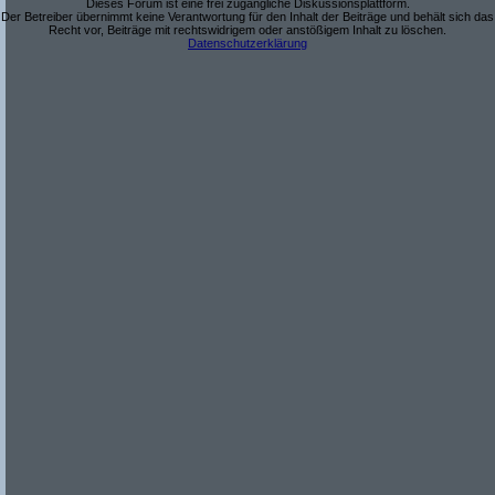
Dieses Forum ist eine frei zugängliche Diskussionsplattform.
Der Betreiber übernimmt keine Verantwortung für den Inhalt der Beiträge und behält sich das
Recht vor, Beiträge mit rechtswidrigem oder anstößigem Inhalt zu löschen.
Datenschutzerklärung