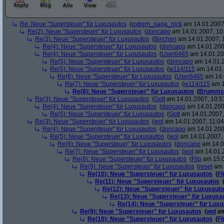
Re: Neue "Supersteuer" für Luxusautos
(
extrem_oaga_nick
am 14.01.2007,
Re(2): Neue "Supersteuer" für Luxusautos
(
doncapo
am 14.01.2007, 10
Re(3): Neue "Supersteuer" für Luxusautos
(
Binchen
am 14.01.2007, 
Re(4): Neue "Supersteuer" für Luxusautos
(
doncapo
am 14.01.200
Re(4): Neue "Supersteuer" für Luxusautos
(
User6465
am 14.01.20
Re(5): Neue "Supersteuer" für Luxusautos
(
doncapo
am 14.01.2
Re(5): Neue "Supersteuer" für Luxusautos
(
w114/115
am 14.01.
Re(6): Neue "Supersteuer" für Luxusautos
(
User6465
am 14.
Re(7): Neue "Supersteuer" für Luxusautos
(
w114/115
am 1
Re(8): Neue "Supersteuer" für Luxusautos
(
Brumms
Re(3): Neue "Supersteuer" für Luxusautos
(
Gott
am 14.01.2007, 10:5
Re(4): Neue "Supersteuer" für Luxusautos
(
doncapo
am 14.01.200
Re(5): Neue "Supersteuer" für Luxusautos
(
Gott
am 14.01.2007,
Re(3): Neue "Supersteuer" für Luxusautos
(
wol
am 14.01.2007, 11:04
Re(4): Neue "Supersteuer" für Luxusautos
(
doncapo
am 14.01.2007
Re(5): Neue "Supersteuer" für Luxusautos
(
wol
am 14.01.2007, 
Re(6): Neue "Supersteuer" für Luxusautos
(
doncapo
am 14.0
Re(7): Neue "Supersteuer" für Luxusautos
(
wol
am 14.01.2
Re(8): Neue "Supersteuer" für Luxusautos
(
Flip
am 15.0
Re(9): Neue "Supersteuer" für Luxusautos
(
reset
am 
Re(10): Neue "Supersteuer" für Luxusautos
(
Fl
Re(11): Neue "Supersteuer" für Luxusautos
Re(12): Neue "Supersteuer" für Luxusaut
Re(13): Neue "Supersteuer" für Luxusa
Re(14): Neue "Supersteuer" für Lux
Re(9): Neue "Supersteuer" für Luxusautos
(
wol
am
Re(10): Neue "Supersteuer" für Luxusautos
(
Fl