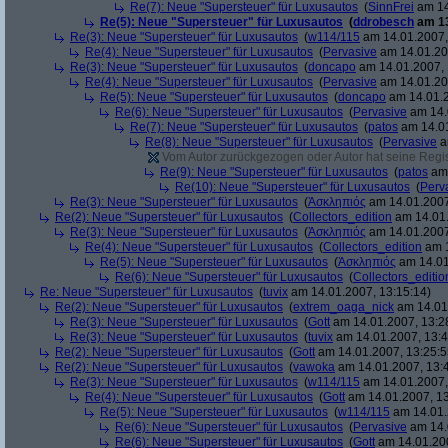
Re(7): Neue "Supersteuer" für Luxusautos
(
SinnFrei
am 14
Re(5): Neue "Supersteuer" für Luxusautos
(
ddrobesch
am 13
Re(3): Neue "Supersteuer" für Luxusautos
(
w114/115
am 14.01.2007,
Re(4): Neue "Supersteuer" für Luxusautos
(
Pervasive
am 14.01.20
Re(3): Neue "Supersteuer" für Luxusautos
(
doncapo
am 14.01.2007, 
Re(4): Neue "Supersteuer" für Luxusautos
(
Pervasive
am 14.01.20
Re(5): Neue "Supersteuer" für Luxusautos
(
doncapo
am 14.01.2
Re(6): Neue "Supersteuer" für Luxusautos
(
Pervasive
am 14.
Re(7): Neue "Supersteuer" für Luxusautos
(
patos
am 14.01
Re(8): Neue "Supersteuer" für Luxusautos
(
Pervasive
a
Vom Autor zurückgezogen oder Autor hat seine Regist
Re(9): Neue "Supersteuer" für Luxusautos
(
patos
am 
Re(10): Neue "Supersteuer" für Luxusautos
(
Perv
Re(3): Neue "Supersteuer" für Luxusautos
(
Ἀσκληπιός
am 14.01.2007
Re(2): Neue "Supersteuer" für Luxusautos
(
Collectors_edition
am 14.01.
Re(3): Neue "Supersteuer" für Luxusautos
(
Ἀσκληπιός
am 14.01.2007
Re(4): Neue "Supersteuer" für Luxusautos
(
Collectors_edition
am 1
Re(5): Neue "Supersteuer" für Luxusautos
(
Ἀσκληπιός
am 14.01
Re(6): Neue "Supersteuer" für Luxusautos
(
Collectors_editio
Re: Neue "Supersteuer" für Luxusautos
(
tuvix
am 14.01.2007, 13:15:14)
Re(2): Neue "Supersteuer" für Luxusautos
(
extrem_oaga_nick
am 14.01.
Re(3): Neue "Supersteuer" für Luxusautos
(
Gott
am 14.01.2007, 13:2
Re(3): Neue "Supersteuer" für Luxusautos
(
tuvix
am 14.01.2007, 13:4
Re(2): Neue "Supersteuer" für Luxusautos
(
Gott
am 14.01.2007, 13:25:5
Re(2): Neue "Supersteuer" für Luxusautos
(
vawoka
am 14.01.2007, 13:
Re(3): Neue "Supersteuer" für Luxusautos
(
w114/115
am 14.01.2007,
Re(4): Neue "Supersteuer" für Luxusautos
(
Gott
am 14.01.2007, 13
Re(5): Neue "Supersteuer" für Luxusautos
(
w114/115
am 14.01.
Re(6): Neue "Supersteuer" für Luxusautos
(
Pervasive
am 14.
Re(6): Neue "Supersteuer" für Luxusautos
(
Gott
am 14.01.200