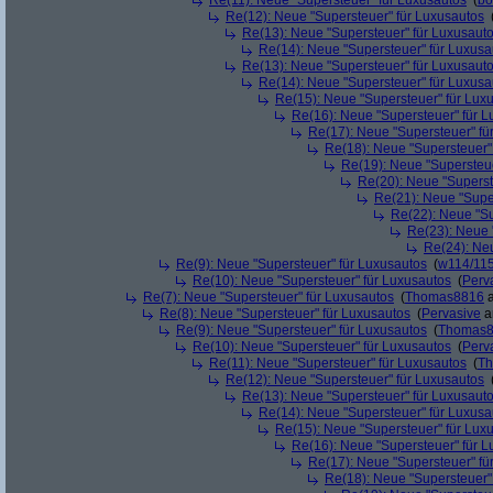
Re(11): Neue "Supersteuer" für Luxusautos
(
bo
Re(12): Neue "Supersteuer" für Luxusautos
Re(13): Neue "Supersteuer" für Luxusaut
Re(14): Neue "Supersteuer" für Luxusa
Re(13): Neue "Supersteuer" für Luxusaut
Re(14): Neue "Supersteuer" für Luxusa
Re(15): Neue "Supersteuer" für Lux
Re(16): Neue "Supersteuer" für 
Re(17): Neue "Supersteuer" fü
Re(18): Neue "Supersteuer"
Re(19): Neue "Supersteue
Re(20): Neue "Superst
Re(21): Neue "Supe
Re(22): Neue "Su
Re(23): Neue 
Re(24): Ne
Re(9): Neue "Supersteuer" für Luxusautos
(
w114/11
Re(10): Neue "Supersteuer" für Luxusautos
(
Perv
Re(7): Neue "Supersteuer" für Luxusautos
(
Thomas8816
a
Re(8): Neue "Supersteuer" für Luxusautos
(
Pervasive
a
Re(9): Neue "Supersteuer" für Luxusautos
(
Thomas
Re(10): Neue "Supersteuer" für Luxusautos
(
Perv
Re(11): Neue "Supersteuer" für Luxusautos
(
T
Re(12): Neue "Supersteuer" für Luxusautos
Re(13): Neue "Supersteuer" für Luxusaut
Re(14): Neue "Supersteuer" für Luxusa
Re(15): Neue "Supersteuer" für Lux
Re(16): Neue "Supersteuer" für 
Re(17): Neue "Supersteuer" fü
Re(18): Neue "Supersteuer"