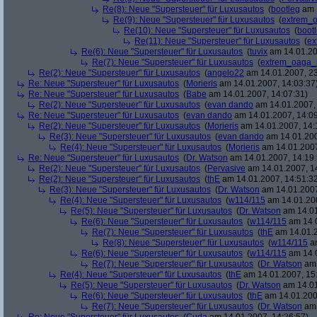
Re(8): Neue "Supersteuer" für Luxusautos
(
bootleg
am 1
Re(9): Neue "Supersteuer" für Luxusautos
(
extrem_
Re(10): Neue "Supersteuer" für Luxusautos
(
boot
Re(11): Neue "Supersteuer" für Luxusautos
(
ex
Re(6): Neue "Supersteuer" für Luxusautos
(
tuvix
am 14.01.20
Re(7): Neue "Supersteuer" für Luxusautos
(
extrem_oaga_
Re(2): Neue "Supersteuer" für Luxusautos
(
angelo22
am 14.01.2007, 23
Re: Neue "Supersteuer" für Luxusautos
(
Morieris
am 14.01.2007, 14:03:37
Re: Neue "Supersteuer" für Luxusautos
(
Babe
am 14.01.2007, 14:07:31)
Re(2): Neue "Supersteuer" für Luxusautos
(
evan dando
am 14.01.2007, 
Re: Neue "Supersteuer" für Luxusautos
(
evan dando
am 14.01.2007, 14:09
Re(2): Neue "Supersteuer" für Luxusautos
(
Morieris
am 14.01.2007, 14:
Re(3): Neue "Supersteuer" für Luxusautos
(
evan dando
am 14.01.200
Re(4): Neue "Supersteuer" für Luxusautos
(
Morieris
am 14.01.2007
Re: Neue "Supersteuer" für Luxusautos
(
Dr. Watson
am 14.01.2007, 14:19:
Re(2): Neue "Supersteuer" für Luxusautos
(
Pervasive
am 14.01.2007, 1
Re(2): Neue "Supersteuer" für Luxusautos
(
thE
am 14.01.2007, 14:51:3
Re(3): Neue "Supersteuer" für Luxusautos
(
Dr. Watson
am 14.01.2007
Re(4): Neue "Supersteuer" für Luxusautos
(
w114/115
am 14.01.200
Re(5): Neue "Supersteuer" für Luxusautos
(
Dr. Watson
am 14.01
Re(6): Neue "Supersteuer" für Luxusautos
(
w114/115
am 14.0
Re(7): Neue "Supersteuer" für Luxusautos
(
thE
am 14.01.2
Re(8): Neue "Supersteuer" für Luxusautos
(
w114/115
am
Re(6): Neue "Supersteuer" für Luxusautos
(
w114/115
am 14.0
Re(7): Neue "Supersteuer" für Luxusautos
(
Dr. Watson
am 
Re(4): Neue "Supersteuer" für Luxusautos
(
thE
am 14.01.2007, 15
Re(5): Neue "Supersteuer" für Luxusautos
(
Dr. Watson
am 14.01
Re(6): Neue "Supersteuer" für Luxusautos
(
thE
am 14.01.200
Re(7): Neue "Supersteuer" für Luxusautos
(
Dr. Watson
am 