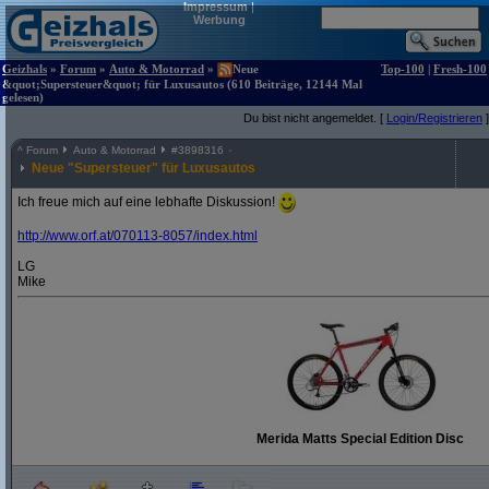
Impressum
|
Werbung
Geizhals
»
Forum
»
Auto & Motorrad
»
Neue
Top-100
|
Fresh-100
&quot;Supersteuer&quot; für Luxusautos (610 Beiträge, 12144 Mal
gelesen)
Du bist nicht angemeldet. [
Login/Registrieren
]
^
Forum
Auto & Motorrad
#
3898316
Neue "Supersteuer" für Luxusautos
Ich freue mich auf eine lebhafte Diskussion!
http:/
/
www.orf.at/
070113-8057/
index.html
LG
Mike
Merida Matts Special Edition Disc