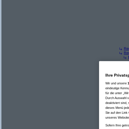
Re(
Re(
Ihre Privats
Wir und unsere
eindeutige Kennu
für die unter „W
Durch Auswahl vo
deaktiviert sind
dieses Menü jede
Sie auf den Link
unseres Website.
Sofern Ihre getro