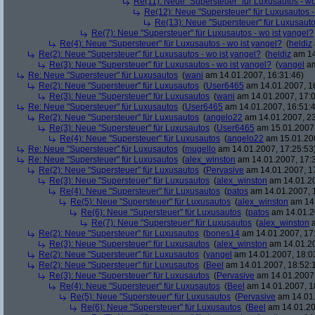
Re(11): Neue "Supersteuer" für Luxusautos - wo
Re(12): Neue "Supersteuer" für Luxusautos -
Re(13): Neue "Supersteuer" für Luxusauto
Re(7): Neue "Supersteuer" für Luxusautos - wo ist yangel?
Re(4): Neue "Supersteuer" für Luxusautos - wo ist yangel?
(
heldiz
Re(2): Neue "Supersteuer" für Luxusautos - wo ist yangel?
(
heldiz
am 14
Re(3): Neue "Supersteuer" für Luxusautos - wo ist yangel?
(
yangel
am
Re: Neue "Supersteuer" für Luxusautos
(
wani
am 14.01.2007, 16:31:46)
Re(2): Neue "Supersteuer" für Luxusautos
(
User6465
am 14.01.2007, 1
Re(3): Neue "Supersteuer" für Luxusautos
(
wani
am 14.01.2007, 17:0
Re: Neue "Supersteuer" für Luxusautos
(
User6465
am 14.01.2007, 16:51:
Re(2): Neue "Supersteuer" für Luxusautos
(
angelo22
am 14.01.2007, 23
Re(3): Neue "Supersteuer" für Luxusautos
(
User6465
am 15.01.2007,
Re(4): Neue "Supersteuer" für Luxusautos
(
angelo22
am 15.01.200
Re: Neue "Supersteuer" für Luxusautos
(
mugello
am 14.01.2007, 17:25:53
Re: Neue "Supersteuer" für Luxusautos
(
alex_winston
am 14.01.2007, 17:
Re(2): Neue "Supersteuer" für Luxusautos
(
Pervasive
am 14.01.2007, 1
Re(3): Neue "Supersteuer" für Luxusautos
(
alex_winston
am 14.01.20
Re(4): Neue "Supersteuer" für Luxusautos
(
patos
am 14.01.2007, 
Re(5): Neue "Supersteuer" für Luxusautos
(
alex_winston
am 14.
Re(6): Neue "Supersteuer" für Luxusautos
(
patos
am 14.01.2
Re(7): Neue "Supersteuer" für Luxusautos
(
alex_winston
a
Re(2): Neue "Supersteuer" für Luxusautos
(
bones14
am 14.01.2007, 17
Re(3): Neue "Supersteuer" für Luxusautos
(
alex_winston
am 14.01.20
Re(2): Neue "Supersteuer" für Luxusautos
(
yangel
am 14.01.2007, 18:0
Re(2): Neue "Supersteuer" für Luxusautos
(
Beel
am 14.01.2007, 18:52:
Re(3): Neue "Supersteuer" für Luxusautos
(
Pervasive
am 14.01.2007,
Re(4): Neue "Supersteuer" für Luxusautos
(
Beel
am 14.01.2007, 1
Re(5): Neue "Supersteuer" für Luxusautos
(
Pervasive
am 14.01.
Re(6): Neue "Supersteuer" für Luxusautos
(
Beel
am 14.01.20