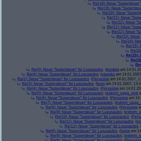
Re(18): Neue "Supersteuer"
Re(19): Neue "Supersteue
Re(20): Neue "Superst
Re(21): Neue "Supe
Re(22): Neue "Su
Re(21): Neue "Supe
Re(22): Neue "Su
Re(23): Neue 
Re(24): Ne
Re(25): 
Re(26
Re(25):
Re(26
Re
Re(5): Neue "Supersteuer" für Luxusautos
(
bootleg
am 14.01.20
Re(4): Neue "Supersteuer" für Luxusautos
(
vawoka
am 14.01.2007
Re(2): Neue "Supersteuer" für Luxusautos
(
Pervasive
am 14.01.2007, 1
Re(3): Neue "Supersteuer" für Luxusautos
(
tuvix
am 14.01.2007, 13:4
Re(4): Neue "Supersteuer" für Luxusautos
(
Pervasive
am 14.01.20
Re(5): Neue "Supersteuer" für Luxusautos
(
extrem_oaga_nick
a
Re(6): Neue "Supersteuer" für Luxusautos
(
Pervasive
am 14.
Re(7): Neue "Supersteuer" für Luxusautos
(
extrem_oaga_
Re(8): Neue "Supersteuer" für Luxusautos
(
Pervasive
a
Re(9): Neue "Supersteuer" für Luxusautos
(
extrem_
Re(10): Neue "Supersteuer" für Luxusautos
(
Perv
Re(11): Neue "Supersteuer" für Luxusautos
(
ex
Re(12): Neue "Supersteuer" für Luxusautos
Re(8): Neue "Supersteuer" für Luxusautos
(
hariw
am 14
Re(9): Neue "Supersteuer" für Luxusautos
(
extrem_
Re(9): Neue "Supersteuer" für Luxusautos
(
Pervasiv