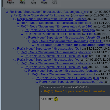
Re: Neue "Supersteuer" für Luxusautos
(
extrem_oaga_nick
am 14.01.2007,
Re(2): Neue "Supersteuer" für Luxusautos
(
doncapo
am 14.01.2007, 10
Re(3): Neue "Supersteuer" für Luxusautos
(
Binchen
am 14.01.2007, 
Re(4): Neue "Supersteuer" für Luxusautos
(
doncapo
am 14.01.200
Re(4): Neue "Supersteuer" für Luxusautos
(
User6465
am 14.01.20
Re(5): Neue "Supersteuer" für Luxusautos
(
doncapo
am 14.01.2
Re(5): Neue "Supersteuer" für Luxusautos
(
w114/115
am 14.01.
Re(6): Neue "Supersteuer" für Luxusautos
(
User6465
am 14.
Re(7): Neue "Supersteuer" für Luxusautos
(
w114/115
am 1
Re(8): Neue "Supersteuer" für Luxusautos
(
Brumms
Re(3): Neue "Supersteuer" für Luxusautos
(
Gott
am 14.01.2007, 10:5
Re(4): Neue "Supersteuer" für Luxusautos
(
doncapo
am 14.01.200
Re(5): Neue "Supersteuer" für Luxusautos
(
Gott
am 14.01.2007,
Re(3): Neue "Supersteuer" für Luxusautos
(
wol
am 14.01.2007, 11:04
Re(4): Neue "Supersteuer" für Luxusautos
(
doncapo
am 14.01.2007
Re(5): Neue "Supersteuer" für Luxusautos
(
wol
am 14.01.2007, 
Re(6): Neue "Supersteuer" für Luxusautos
(
doncapo
am 14.0
Re(7): Neue "Supersteuer" für Luxusautos
(
wol
am 14.01.2
Re(8): Neue "Supersteuer" für Luxusautos
(
Flip
am 15.0
Re(9): Neue "Supersteuer" für Luxusautos
(
reset
am 
^
Forum
Auto & Motorrad
#
3900932
Re(10): Neue "Supersteuer" für Luxusautos
na bumm