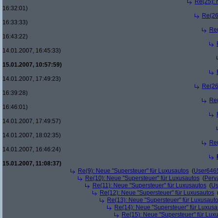
Re(25): 
16:32:01)
Re(26
16:33:33)
Re(
16:43:22)
14.01.2007, 16:45:33)
15.01.2007, 10:57:59)
14.01.2007, 17:49:23)
Re(26
16:39:28)
Re(
16:46:01)
14.01.2007, 17:49:57)
14.01.2007, 18:02:35)
Re(
14.01.2007, 16:46:24)
15.01.2007, 11:08:37)
Re(9): Neue "Supersteuer" für Luxusautos
(
User646
Re(10): Neue "Supersteuer" für Luxusautos
(
Perv
Re(11): Neue "Supersteuer" für Luxusautos
(
Us
Re(12): Neue "Supersteuer" für Luxusautos
Re(13): Neue "Supersteuer" für Luxusaut
Re(14): Neue "Supersteuer" für Luxusa
Re(15): Neue "Supersteuer" für Lux