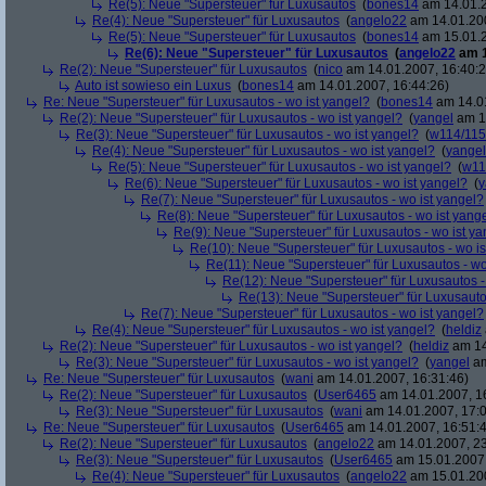
Re(5): Neue "Supersteuer" für Luxusautos
(
bones14
am 14.01.2
Re(4): Neue "Supersteuer" für Luxusautos
(
angelo22
am 14.01.200
Re(5): Neue "Supersteuer" für Luxusautos
(
bones14
am 15.01.2
Re(6): Neue "Supersteuer" für Luxusautos
(
angelo22
am 1
Re(2): Neue "Supersteuer" für Luxusautos
(
nico
am 14.01.2007, 16:40:2
Auto ist sowieso ein Luxus
(
bones14
am 14.01.2007, 16:44:26)
Re: Neue "Supersteuer" für Luxusautos - wo ist yangel?
(
bones14
am 14.01
Re(2): Neue "Supersteuer" für Luxusautos - wo ist yangel?
(
yangel
am 14
Re(3): Neue "Supersteuer" für Luxusautos - wo ist yangel?
(
w114/115
Re(4): Neue "Supersteuer" für Luxusautos - wo ist yangel?
(
yangel
Re(5): Neue "Supersteuer" für Luxusautos - wo ist yangel?
(
w11
Re(6): Neue "Supersteuer" für Luxusautos - wo ist yangel?
(
y
Re(7): Neue "Supersteuer" für Luxusautos - wo ist yangel?
Re(8): Neue "Supersteuer" für Luxusautos - wo ist yang
Re(9): Neue "Supersteuer" für Luxusautos - wo ist y
Re(10): Neue "Supersteuer" für Luxusautos - wo is
Re(11): Neue "Supersteuer" für Luxusautos - wo
Re(12): Neue "Supersteuer" für Luxusautos -
Re(13): Neue "Supersteuer" für Luxusauto
Re(7): Neue "Supersteuer" für Luxusautos - wo ist yangel?
Re(4): Neue "Supersteuer" für Luxusautos - wo ist yangel?
(
heldiz
Re(2): Neue "Supersteuer" für Luxusautos - wo ist yangel?
(
heldiz
am 14
Re(3): Neue "Supersteuer" für Luxusautos - wo ist yangel?
(
yangel
am
Re: Neue "Supersteuer" für Luxusautos
(
wani
am 14.01.2007, 16:31:46)
Re(2): Neue "Supersteuer" für Luxusautos
(
User6465
am 14.01.2007, 1
Re(3): Neue "Supersteuer" für Luxusautos
(
wani
am 14.01.2007, 17:0
Re: Neue "Supersteuer" für Luxusautos
(
User6465
am 14.01.2007, 16:51:
Re(2): Neue "Supersteuer" für Luxusautos
(
angelo22
am 14.01.2007, 23
Re(3): Neue "Supersteuer" für Luxusautos
(
User6465
am 15.01.2007,
Re(4): Neue "Supersteuer" für Luxusautos
(
angelo22
am 15.01.200