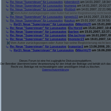
Re: Neue "Supersteuer" für Luxusautos
(
oberstorch
am 14.01.2007, 18:34:
Re: Neue "Supersteuer" für Luxusautos
(
eumega
am 14.01.2007, 20:02:27
Re: Neue "Supersteuer" für Luxusautos
(
Roliboli
am 14.01.2007, 22:21:08)
Vom Autor zurückgezogen oder Autor hat seine Registrierung nicht bestä
Re: Neue "Supersteuer" für Luxusautos
(
angelo22
am 14.01.2007, 23:30:2
Re: Neue "Supersteuer" für Luxusautos
(
kaukus
am 15.01.2007, 08:39:58)
Re(2): Neue "Supersteuer" für Luxusautos
(
Mike(AUT)
am 15.01.2007
Re: Neue "Supersteuer" für Luxusautos
(
Da Horstl
am 15.01.2007, 10:4
Re: Neue "Supersteuer" für Luxusautos
(
barbos
am 15.01.2007, 22:37:
Re: Neue "Supersteuer" für Luxusautos
(
the.tachyon
am 16.01.2007, 0
Re: Neue "Supersteuer" für Luxusautos
(
monster23
am 19.01.2007, 14
Vom Autor zurückgezogen oder Autor hat seine Registrierung nicht best
Re: Neue "Supersteuer" für Luxusautos
(
supastar2
am 13.06.2008, 20:
Re(2): Neue "Supersteuer" für Luxusautos
(
Mike(AUT)
am 16.06.2008
Dieses Forum ist eine frei zugängliche Diskussionsplattform.
Der Betreiber übernimmt keine Verantwortung für den Inhalt der Beiträge und behält sich das
Recht vor, Beiträge mit rechtswidrigem oder anstößigem Inhalt zu löschen.
Datenschutzerklärung