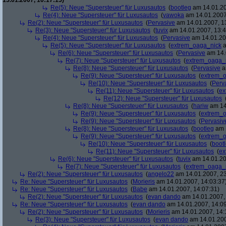
15.01.2007, 10:17:15)
Re(5): Neue "Supersteuer" für Luxusautos
(
bootleg
am 14.01.20
Re(4): Neue "Supersteuer" für Luxusautos
(
vawoka
am 14.01.2007
Re(2): Neue "Supersteuer" für Luxusautos
(
Pervasive
am 14.01.2007, 1
Re(3): Neue "Supersteuer" für Luxusautos
(
tuvix
am 14.01.2007, 13:4
Re(4): Neue "Supersteuer" für Luxusautos
(
Pervasive
am 14.01.20
Re(5): Neue "Supersteuer" für Luxusautos
(
extrem_oaga_nick
a
Re(6): Neue "Supersteuer" für Luxusautos
(
Pervasive
am 14.
Re(7): Neue "Supersteuer" für Luxusautos
(
extrem_oaga_
Re(8): Neue "Supersteuer" für Luxusautos
(
Pervasive
a
Re(9): Neue "Supersteuer" für Luxusautos
(
extrem_
Re(10): Neue "Supersteuer" für Luxusautos
(
Perv
Re(11): Neue "Supersteuer" für Luxusautos
(
ex
Re(12): Neue "Supersteuer" für Luxusautos
Re(8): Neue "Supersteuer" für Luxusautos
(
hariw
am 14
Re(9): Neue "Supersteuer" für Luxusautos
(
extrem_
Re(9): Neue "Supersteuer" für Luxusautos
(
Pervasiv
Re(8): Neue "Supersteuer" für Luxusautos
(
bootleg
am 1
Re(9): Neue "Supersteuer" für Luxusautos
(
extrem_
Re(10): Neue "Supersteuer" für Luxusautos
(
boot
Re(11): Neue "Supersteuer" für Luxusautos
(
ex
Re(6): Neue "Supersteuer" für Luxusautos
(
tuvix
am 14.01.20
Re(7): Neue "Supersteuer" für Luxusautos
(
extrem_oaga_
Re(2): Neue "Supersteuer" für Luxusautos
(
angelo22
am 14.01.2007, 23
Re: Neue "Supersteuer" für Luxusautos
(
Morieris
am 14.01.2007, 14:03:37
Re: Neue "Supersteuer" für Luxusautos
(
Babe
am 14.01.2007, 14:07:31)
Re(2): Neue "Supersteuer" für Luxusautos
(
evan dando
am 14.01.2007, 
Re: Neue "Supersteuer" für Luxusautos
(
evan dando
am 14.01.2007, 14:09
Re(2): Neue "Supersteuer" für Luxusautos
(
Morieris
am 14.01.2007, 14:
Re(3): Neue "Supersteuer" für Luxusautos
(
evan dando
am 14.01.200