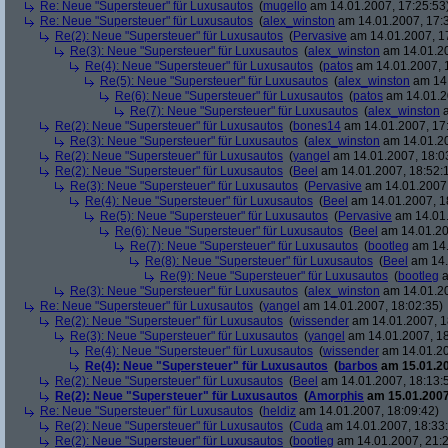
Re: Neue "Supersteuer" für Luxusautos
(
mugello
am 14.01.2007, 17:25:53
Re: Neue "Supersteuer" für Luxusautos
(
alex_winston
am 14.01.2007, 17:
Re(2): Neue "Supersteuer" für Luxusautos
(
Pervasive
am 14.01.2007, 1
Re(3): Neue "Supersteuer" für Luxusautos
(
alex_winston
am 14.01.20
Re(4): Neue "Supersteuer" für Luxusautos
(
patos
am 14.01.2007, 
Re(5): Neue "Supersteuer" für Luxusautos
(
alex_winston
am 14.
Re(6): Neue "Supersteuer" für Luxusautos
(
patos
am 14.01.2
Re(7): Neue "Supersteuer" für Luxusautos
(
alex_winston
a
Re(2): Neue "Supersteuer" für Luxusautos
(
bones14
am 14.01.2007, 17
Re(3): Neue "Supersteuer" für Luxusautos
(
alex_winston
am 14.01.20
Re(2): Neue "Supersteuer" für Luxusautos
(
yangel
am 14.01.2007, 18:0
Re(2): Neue "Supersteuer" für Luxusautos
(
Beel
am 14.01.2007, 18:52:
Re(3): Neue "Supersteuer" für Luxusautos
(
Pervasive
am 14.01.2007,
Re(4): Neue "Supersteuer" für Luxusautos
(
Beel
am 14.01.2007, 1
Re(5): Neue "Supersteuer" für Luxusautos
(
Pervasive
am 14.01.
Re(6): Neue "Supersteuer" für Luxusautos
(
Beel
am 14.01.20
Re(7): Neue "Supersteuer" für Luxusautos
(
bootleg
am 14.
Re(8): Neue "Supersteuer" für Luxusautos
(
Beel
am 14.
Re(9): Neue "Supersteuer" für Luxusautos
(
bootleg
a
Re(3): Neue "Supersteuer" für Luxusautos
(
alex_winston
am 14.01.20
Re: Neue "Supersteuer" für Luxusautos
(
yangel
am 14.01.2007, 18:02:35)
Re(2): Neue "Supersteuer" für Luxusautos
(
wissender
am 14.01.2007, 1
Re(3): Neue "Supersteuer" für Luxusautos
(
yangel
am 14.01.2007, 18
Re(4): Neue "Supersteuer" für Luxusautos
(
wissender
am 14.01.20
Re(4): Neue "Supersteuer" für Luxusautos
(
barbos
am 15.01.20
Re(2): Neue "Supersteuer" für Luxusautos
(
Beel
am 14.01.2007, 18:13:
Re(2): Neue "Supersteuer" für Luxusautos
(
Amorphis
am 15.01.2007
Re: Neue "Supersteuer" für Luxusautos
(
heldiz
am 14.01.2007, 18:09:42)
Re(2): Neue "Supersteuer" für Luxusautos
(
Cuda
am 14.01.2007, 18:33
Re(2): Neue "Supersteuer" für Luxusautos
(
bootleg
am 14.01.2007, 21:2