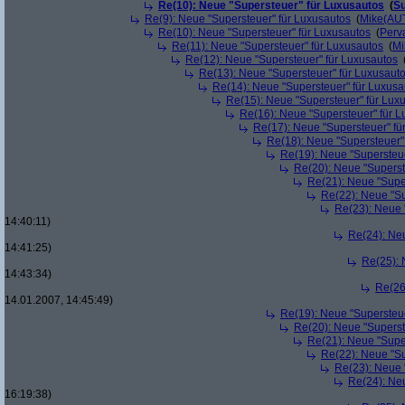
Re(10): Neue "Supersteuer" für Luxusautos
(
Su
Re(9): Neue "Supersteuer" für Luxusautos
(
Mike(AU
Re(10): Neue "Supersteuer" für Luxusautos
(
Perv
Re(11): Neue "Supersteuer" für Luxusautos
(
Mi
Re(12): Neue "Supersteuer" für Luxusautos
Re(13): Neue "Supersteuer" für Luxusaut
Re(14): Neue "Supersteuer" für Luxusa
Re(15): Neue "Supersteuer" für Lux
Re(16): Neue "Supersteuer" für 
Re(17): Neue "Supersteuer" fü
Re(18): Neue "Supersteuer"
Re(19): Neue "Supersteue
Re(20): Neue "Superst
Re(21): Neue "Supe
Re(22): Neue "Su
Re(23): Neue 
14:40:11)
Re(24): Ne
14:41:25)
Re(25): 
14:43:34)
Re(26
14.01.2007, 14:45:49)
Re(19): Neue "Supersteue
Re(20): Neue "Superst
Re(21): Neue "Supe
Re(22): Neue "Su
Re(23): Neue 
Re(24): Ne
16:19:38)