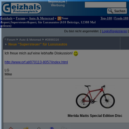
Impressum
|
Werbung
Geizhals
»
Forum
»
Auto & Motorrad
»
Neue
Top-100
|
Fresh-100
&quot;Supersteuer&quot; für Luxusautos (610 Beiträge, 12388 Mal
gelesen)
Du bist nicht angemeldet. [
Login/Registrieren
]
^
Forum
Auto & Motorrad
#
3898316
Neue "Supersteuer" für Luxusautos
Ich freue mich auf eine lebhafte Diskussion!
http:/
/
www.orf.at/
070113-8057/
index.html
LG
Mike
Merida Matts Special Edition Disc