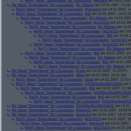
Re(4): Neue "Supersteuer" für Luxusautos
(
Morieris
am 14.01.2007
Re: Neue "Supersteuer" für Luxusautos
(
Dr. Watson
am 14.01.2007, 14:19:
Re(2): Neue "Supersteuer" für Luxusautos
(
Pervasive
am 14.01.2007, 1
Re(2): Neue "Supersteuer" für Luxusautos
(
thE
am 14.01.2007, 14:51:3
Re(3): Neue "Supersteuer" für Luxusautos
(
Dr. Watson
am 14.01.2007
Re(4): Neue "Supersteuer" für Luxusautos
(
w114/115
am 14.01.200
Re(5): Neue "Supersteuer" für Luxusautos
(
Dr. Watson
am 14.01
Re(6): Neue "Supersteuer" für Luxusautos
(
w114/115
am 14.0
Re(7): Neue "Supersteuer" für Luxusautos
(
thE
am 14.01.2
Re(8): Neue "Supersteuer" für Luxusautos
(
w114/115
am
Re(6): Neue "Supersteuer" für Luxusautos
(
w114/115
am 14.0
Re(7): Neue "Supersteuer" für Luxusautos
(
Dr. Watson
am 
Re(4): Neue "Supersteuer" für Luxusautos
(
thE
am 14.01.2007, 15
Re(5): Neue "Supersteuer" für Luxusautos
(
Dr. Watson
am 14.01
Re(6): Neue "Supersteuer" für Luxusautos
(
thE
am 14.01.200
Re(7): Neue "Supersteuer" für Luxusautos
(
Dr. Watson
am 
Re: Neue "Supersteuer" für Luxusautos
(
Cuda
am 14.01.2007, 14:26:57)
Re: Neue "Supersteuer" für Luxusautos
(
Maxl
am 14.01.2007, 14:51:26)
Re(2): Neue "Supersteuer" für Luxusautos
(
dziar
am 14.01.2007, 15:32:
Re(2): Neue "Supersteuer" für Luxusautos
(
\/3|26|\|µ36µ|\|651463|2
am 1
Re(3): Neue "Supersteuer" für Luxusautos
(
thE
am 14.01.2007, 15:36
Re(4): Neue "Supersteuer" für Luxusautos
(
\/3|26|\|µ36µ|\|651463|
Re(5): Neue "Supersteuer" für Luxusautos
(
thE
am 14.01.2007, 
Re(6): Neue "Supersteuer" für Luxusautos
(
\/3|26|\|µ36µ|\|6
Re: Neue "Supersteuer" für Luxusautos
(
\/3|26|\|µ36µ|\|651463|2
am 14.01.
Re: Neue "Supersteuer" für Luxusautos
(
Patrick21
am 14.01.2007, 16:06:5
Re: Neue "Supersteuer" für Luxusautos
(
bones14
am 14.01.2007, 16:10:3
Re(2): Neue "Supersteuer" für Luxusautos
(
w114/115
am 14.01.2007, 16
Re(3): Neue "Supersteuer" für Luxusautos
(
bones14
am 14.01.2007, 
Re(4): Neue "Supersteuer" für Luxusautos
(
w114/115
am 14.01.200