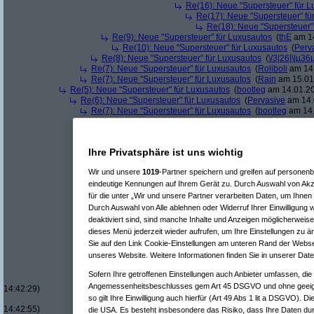
Re(16): Neue "Supersteuer" für 
Re(17): Neue "Supersteuer" fü
Re(18): Neue "Supersteuer"
Re(9): Neue "Supersteuer" für Luxusautos
(
thE
am 14
Re(10): Neue "Supersteuer" für Luxusautos
(
Perv
Re(8): Neue "Supersteuer" für Luxusautos
(
\/3|26|\|µ36
Re(7): Neue "Supersteuer" für Luxusautos
(
Roliboli
am 14.
Re(7): Neue "Supersteuer" für Luxusautos
(
Rain
am 15.01.
Re(5): Neue "Supersteuer" für Luxusautos
(
bootleg
am 14.01.20
Re(6): Neue "Supersteuer" für Luxusautos
(
Pervasive
am 14.
Re(7): Neue "Supersteuer" für Luxusautos
(
bootleg
am 14.
Re(8): Neue "Supersteuer" für Luxusautos
(
Pervasive
a
Re(9): Neue "Supersteuer" für Luxusautos
(
bootleg
a
Re(10): Neue "Supersteuer" für Luxusautos
(
Perv
Ihre Privatsphäre ist uns wichtig
Re(11): Neue "Supersteuer" für Luxusautos
(
w1
Re(12): Neue "Supersteuer" für Luxusautos
Wir und unsere
1019
-Partner speichern und greifen auf persone
Re(13): Neue "Supersteuer" für Luxusaut
Re(14): Neue "Supersteuer" für Luxusa
eindeutige Kennungen auf Ihrem Gerät zu. Durch Auswahl von Akze
Re(15): Neue "Supersteuer" für Lux
für die unter „Wir und unsere Partner verarbeiten Daten, um Ihnen
Re(16): Neue "Supersteuer" für 
Durch Auswahl von Alle ablehnen oder Widerruf Ihrer Einwilligung 
Re(17): Neue "Supersteuer" fü
deaktiviert sind, sind manche Inhalte und Anzeigen möglicherweise 
Re(18): Neue "Supersteuer"
dieses Menü jederzeit wieder aufrufen, um Ihre Einstellungen zu än
Re(19): Neue "Supersteue
Sie auf den Link Cookie-Einstellungen am unteren Rand der Webseit
Re(20): Neue "Superst
unseres Website. Weitere Informationen finden Sie in unserer Dat
Re(21): Neue "Supe
Re(22): Neue "Su
Sofern Ihre getroffenen Einstellungen auch Anbieter umfassen, die 
Re(23): Neue 
Angemessenheitsbeschlusses gem Art 45 DSGVO und ohne geeign
14:42:29)
so gilt Ihre Einwilligung auch hierfür (Art 49 Abs 1 lit a DSGVO). D
Re(24): Ne
14:42:55)
die USA. Es besteht insbesondere das Risiko, dass Ihre Daten du