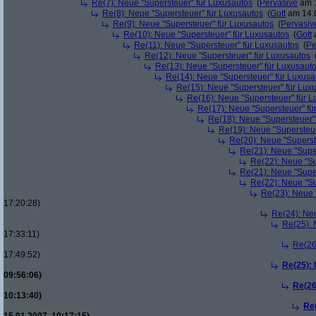
Re(7): Neue "Supersteuer" für Luxusautos
(
Pervasive
am 1
Re(8): Neue "Supersteuer" für Luxusautos
(
Gott
am 14.0
Re(9): Neue "Supersteuer" für Luxusautos
(
Pervasiv
Re(10): Neue "Supersteuer" für Luxusautos
(
Gott
a
Re(11): Neue "Supersteuer" für Luxusautos
(
Pe
Re(12): Neue "Supersteuer" für Luxusautos
Re(13): Neue "Supersteuer" für Luxusaut
Re(14): Neue "Supersteuer" für Luxusa
Re(15): Neue "Supersteuer" für Lux
Re(16): Neue "Supersteuer" für 
Re(17): Neue "Supersteuer" fü
Re(18): Neue "Supersteuer"
Re(19): Neue "Supersteue
Re(20): Neue "Superst
Re(21): Neue "Supe
Re(22): Neue "Su
Re(21): Neue "Supe
Re(22): Neue "Su
Re(23): Neue 
17:20:28)
Re(24): Ne
Re(25): 
17:33:11)
Re(26
17:49:52)
Re(25):
09:56:06)
Re(26
10:13:40)
Re