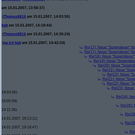
am 15.01.2007, 13:58:37)
(
Thomas8816
am 15.01.2007, 14:03:50)
halt
am 15.01.2007, 14:18:44)
(
Thomas8816
am 15.01.2007, 14:35:24)
(
na ich halt
am 15.01.2007, 14:42:24)
Re(17): Neue "Supersteuer" fü
Re(17): Neue "Supersteuer" fü
Re(18): Neue "Supersteuer"
Re(19): Neue "Supersteue
Re(20): Neue "Superst
Re(21): Neue "Supe
Re(22): Neue "Su
Re(21): Neue "Supe
Re(22): Neue "Su
Re(23): Neue 
19:03:56)
Re(24): Ne
19:05:59)
Re(25): 
19:11:36)
Re(26
14.01.2007, 19:13:11)
Re(26
14.01.2007, 19:16:47)
Re(