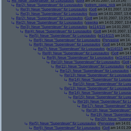
Re: Neue "Supersteuer" für Luxusautos
(
tuvix
am 14.01.2007, 13:15:14)
Re(2): Neue "Supersteuer" für Luxusautos
(
extrem_oaga_nick
am 14.01.
Re(3): Neue "Supersteuer" für Luxusautos
(
Gott
am 14.01.2007, 13:2
Re(3): Neue "Supersteuer" für Luxusautos
(
tuvix
am 14.01.2007, 13:4
Re(2): Neue "Supersteuer" für Luxusautos
(
Gott
am 14.01.2007, 13:25:5
Re(2): Neue "Supersteuer" für Luxusautos
(
vawoka
am 14.01.2007, 13:
Re(3): Neue "Supersteuer" für Luxusautos
(
w114/115
am 14.01.2007,
Re(4): Neue "Supersteuer" für Luxusautos
(
Gott
am 14.01.2007, 13
Re(5): Neue "Supersteuer" für Luxusautos
(
w114/115
am 14.01.
Re(6): Neue "Supersteuer" für Luxusautos
(
Pervasive
am 14.
Re(6): Neue "Supersteuer" für Luxusautos
(
Gott
am 14.01.200
Re(7): Neue "Supersteuer" für Luxusautos
(
w114/115
am 1
Re(8): Neue "Supersteuer" für Luxusautos
(
Gott
am 14.0
Re(9): Neue "Supersteuer" für Luxusautos
(
w114/11
Re(10): Neue "Supersteuer" für Luxusautos
(
Gott
a
Re(11): Neue "Supersteuer" für Luxusautos
(
w1
Re(12): Neue "Supersteuer" für Luxusautos
Re(13): Neue "Supersteuer" für Luxusaut
Re(14): Neue "Supersteuer" für Luxusa
Re(15): Neue "Supersteuer" für Lux
Re(13): Neue "Supersteuer" für Luxusaut
Re(14): Neue "Supersteuer" für Luxusa
Re(15): Neue "Supersteuer" für Lux
Re(16): Neue "Supersteuer" für 
Re(17): Neue "Supersteuer" fü
Re(18): Neue "Supersteuer"
Re(19): Neue "Supersteue
Re(20): Neue "Superst
Re(5): Neue "Supersteuer" für Luxusautos
(
Pervasive
am 14.01.
Re(6): Neue "Supersteuer" für Luxusautos
(
Gott
am 14.01.200