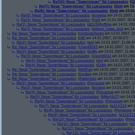
Re(10): Neue "Supersteuer" für Luxusautos
(
Go
Re(7): Neue "Supersteuer" für Luxusautos
(
Gott
am 15.
Re(6): Neue "Supersteuer" für Luxusautos
(
Gott
am 15.01.
Re(3): Neue "Supersteuer" für Luxusautos
(
eumega
am 14.01.2007, 
Re(3): Neue "Supersteuer" für Luxusautos
(
Forfi
am 15.01.2007, 00:4
Re(2): Neue "Supersteuer" für Luxusautos
(
dEUS@offline
am 14.01.2007
Re(3): Neue "Supersteuer" für Luxusautos
(
extrem_oaga_nick
am 14.
Re: Neue "Supersteuer" für Luxusautos
(
computerherby
am 14.01.2007, 10
Re: Neue "Supersteuer" für Luxusautos
(
HKI
am 14.01.2007, 10:56:07)
Re(2): Neue "Supersteuer" für Luxusautos
(
wol
am 14.01.2007, 11:06:4
Re: Neue "Supersteuer" für Luxusautos
(
User48043
am 14.01.2007, 11:39
Re(2): Neue "Supersteuer" für Luxusautos
(
Entity
am 14.01.2007, 11:46:
Re(3): Neue "Supersteuer" für Luxusautos
(
User48043
am 14.01.2007
Re(4): Neue "Supersteuer" für Luxusautos
(
wol
am 14.01.2007, 11
Re(4): Neue "Supersteuer" für Luxusautos
(
Entity
am 14.01.2007, 
Re: Neue "Supersteuer" für Luxusautos
(
MidiFan
am 14.01.2007, 12:00:56
Re: Neue "Supersteuer" für Luxusautos
(
bootleg
am 14.01.2007, 12:19:36)
Re: Neue "Supersteuer" für Luxusautos
(
Ἀσκληπιός
am 14.01.2007, 12:43:
Re(2): Neue "Supersteuer" für Luxusautos
(
Pervasive
am 14.01.2007, 1
Re(3): Neue "Supersteuer" für Luxusautos
(
bootleg
am 14.01.2007, 1
Re(4): Neue "Supersteuer" für Luxusautos
(
Pervasive
am 14.01.20
Re(5): Neue "Supersteuer" für Luxusautos
(
Mike(AUT)
am 14.01
Re(6): Neue "Supersteuer" für Luxusautos
(
Pervasive
am 14.
Re(7): Neue "Supersteuer" für Luxusautos
(
w114/115
am 1
Re(8): Neue "Supersteuer" für Luxusautos
(
Pervasive
a
Re(9): Neue "Supersteuer" für Luxusautos
(
w114/11
Re(10): Neue "Supersteuer" für Luxusautos
(
Perv
Re(11): Neue "Supersteuer" für Luxusautos
(
w1
Re(12): Neue "Supersteuer" für Luxusautos
Re(13): Neue "Supersteuer" für Luxusaut