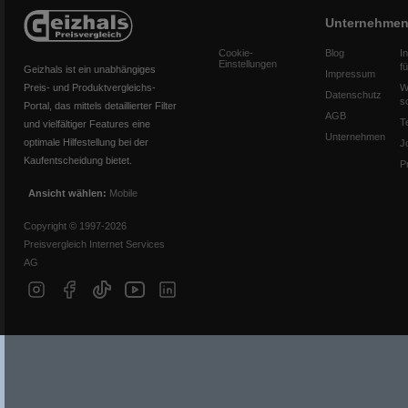
Unternehme
Cookie-
Blog
I
Einstellungen
f
Geizhals ist ein unabhängiges
Impressum
Preis- und Produktvergleichs-
W
Datenschutz
s
Portal, das mittels detaillierter Filter
AGB
T
und vielfältiger Features eine
Unternehmen
optimale Hilfestellung bei der
J
Kaufentscheidung bietet.
P
Ansicht wählen:
Mobile
Copyright © 1997-2026
Preisvergleich Internet Services
AG