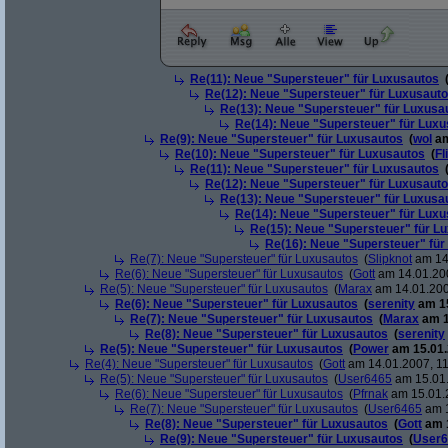
Re(11): Neue "Supersteuer" für Luxusautos
Re(12): Neue "Supersteuer" für Luxusaut
Re(13): Neue "Supersteuer" für Luxusa
Re(14): Neue "Supersteuer" für Lux
Re(9): Neue "Supersteuer" für Luxusautos
(
wol
am
Re(10): Neue "Supersteuer" für Luxusautos
(
Fl
Re(11): Neue "Supersteuer" für Luxusautos
Re(12): Neue "Supersteuer" für Luxusaut
Re(13): Neue "Supersteuer" für Luxusa
Re(14): Neue "Supersteuer" für Lux
Re(15): Neue "Supersteuer" für L
Re(16): Neue "Supersteuer" für
Re(7): Neue "Supersteuer" für Luxusautos
(
Slipknot
am 14.
Re(6): Neue "Supersteuer" für Luxusautos
(
Gott
am 14.01.200
Re(5): Neue "Supersteuer" für Luxusautos
(
Marax
am 14.01.200
Re(6): Neue "Supersteuer" für Luxusautos
(
serenity
am 15
Re(7): Neue "Supersteuer" für Luxusautos
(
Marax
am 1
Re(8): Neue "Supersteuer" für Luxusautos
(
serenity
Re(5): Neue "Supersteuer" für Luxusautos
(
Power
am 15.01.
Re(4): Neue "Supersteuer" für Luxusautos
(
Gott
am 14.01.2007, 11
Re(5): Neue "Supersteuer" für Luxusautos
(
User6465
am 15.01.
Re(6): Neue "Supersteuer" für Luxusautos
(
Pfrnak
am 15.01.2
Re(7): Neue "Supersteuer" für Luxusautos
(
User6465
am 1
Re(8): Neue "Supersteuer" für Luxusautos
(
Gott
am 1
Re(9): Neue "Supersteuer" für Luxusautos
(
User6