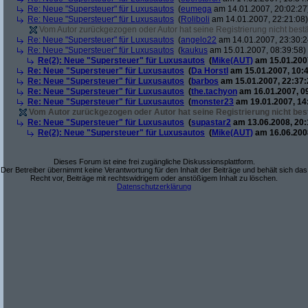
Re: Neue "Supersteuer" für Luxusautos
(
eumega
am 14.01.2007, 20:02:27
Re: Neue "Supersteuer" für Luxusautos
(
Roliboli
am 14.01.2007, 22:21:08)
Vom Autor zurückgezogen oder Autor hat seine Registrierung nicht bestä
Re: Neue "Supersteuer" für Luxusautos
(
angelo22
am 14.01.2007, 23:30:2
Re: Neue "Supersteuer" für Luxusautos
(
kaukus
am 15.01.2007, 08:39:58)
Re(2): Neue "Supersteuer" für Luxusautos
(
Mike(AUT)
am 15.01.2007
Re: Neue "Supersteuer" für Luxusautos
(
Da Horstl
am 15.01.2007, 10:4
Re: Neue "Supersteuer" für Luxusautos
(
barbos
am 15.01.2007, 22:37:
Re: Neue "Supersteuer" für Luxusautos
(
the.tachyon
am 16.01.2007, 0
Re: Neue "Supersteuer" für Luxusautos
(
monster23
am 19.01.2007, 14
Vom Autor zurückgezogen oder Autor hat seine Registrierung nicht best
Re: Neue "Supersteuer" für Luxusautos
(
supastar2
am 13.06.2008, 20:
Re(2): Neue "Supersteuer" für Luxusautos
(
Mike(AUT)
am 16.06.2008
Dieses Forum ist eine frei zugängliche Diskussionsplattform.
Der Betreiber übernimmt keine Verantwortung für den Inhalt der Beiträge und behält sich das
Recht vor, Beiträge mit rechtswidrigem oder anstößigem Inhalt zu löschen.
Datenschutzerklärung