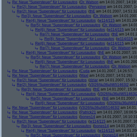
Re: Neue "Supersteuer" für Luxusautos
(
Dr. Watson
am 14.01.2007, 14:19:
Re(2): Neue "Supersteuer" für Luxusautos
(
Pervasive
am 14.01.2007, 1
Re(2): Neue "Supersteuer" für Luxusautos
(
thE
am 14.01.2007, 14:51:3
Re(3): Neue "Supersteuer" für Luxusautos
(
Dr. Watson
am 14.01.2007
Re(4): Neue "Supersteuer" für Luxusautos
(
w114/115
am 14.01.200
Re(5): Neue "Supersteuer" für Luxusautos
(
Dr. Watson
am 14.01
Re(6): Neue "Supersteuer" für Luxusautos
(
w114/115
am 14.0
Re(7): Neue "Supersteuer" für Luxusautos
(
thE
am 14.01.2
Re(8): Neue "Supersteuer" für Luxusautos
(
w114/115
am
Re(6): Neue "Supersteuer" für Luxusautos
(
w114/115
am 14.0
Re(7): Neue "Supersteuer" für Luxusautos
(
Dr. Watson
am 
Re(4): Neue "Supersteuer" für Luxusautos
(
thE
am 14.01.2007, 15
Re(5): Neue "Supersteuer" für Luxusautos
(
Dr. Watson
am 14.01
Re(6): Neue "Supersteuer" für Luxusautos
(
thE
am 14.01.200
Re(7): Neue "Supersteuer" für Luxusautos
(
Dr. Watson
am 
Re: Neue "Supersteuer" für Luxusautos
(
Cuda
am 14.01.2007, 14:26:57)
Re: Neue "Supersteuer" für Luxusautos
(
Maxl
am 14.01.2007, 14:51:26)
Re(2): Neue "Supersteuer" für Luxusautos
(
dziar
am 14.01.2007, 15:32:
Re(2): Neue "Supersteuer" für Luxusautos
(
\/3|26|\|µ36µ|\|651463|2
am 1
Re(3): Neue "Supersteuer" für Luxusautos
(
thE
am 14.01.2007, 15:36
Re(4): Neue "Supersteuer" für Luxusautos
(
\/3|26|\|µ36µ|\|651463|
Re(5): Neue "Supersteuer" für Luxusautos
(
thE
am 14.01.2007, 
Re(6): Neue "Supersteuer" für Luxusautos
(
\/3|26|\|µ36µ|\|6
Re: Neue "Supersteuer" für Luxusautos
(
\/3|26|\|µ36µ|\|651463|2
am 14.01.
Re: Neue "Supersteuer" für Luxusautos
(
Patrick21
am 14.01.2007, 16:06:5
Re: Neue "Supersteuer" für Luxusautos
(
bones14
am 14.01.2007, 16:10:3
Re(2): Neue "Supersteuer" für Luxusautos
(
w114/115
am 14.01.2007, 16
Re(3): Neue "Supersteuer" für Luxusautos
(
bones14
am 14.01.2007, 
Re(4): Neue "Supersteuer" für Luxusautos
(
w114/115
am 14.01.200
Re(5): Neue "Supersteuer" für Luxusautos
(
bones14
am 14.01.2