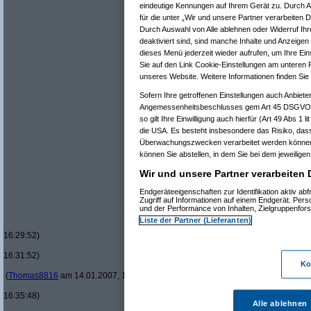
eindeutige Kennungen auf Ihrem Gerät zu. Durch A
Re(13): Neue "Supersteuer" für Luxusaut
Re(14): Neue "Supersteuer" für Luxusa
für die unter „Wir und unsere Partner verarbeiten 
Re(15): Neue "Supersteuer" für Lux
Durch Auswahl von Alle ablehnen oder Widerruf Ihr
Re(16): Neue "Supersteuer" für 
deaktiviert sind, sind manche Inhalte und Anzeigen
Re(17): Neue "Supersteuer" fü
dieses Menü jederzeit wieder aufrufen, um Ihre Ein
Re(18): Neue "Supersteuer"
Sie auf den Link Cookie-Einstellungen am unteren R
Re(19): Neue "Supersteue
unseres Website. Weitere Informationen finden Sie
Re(20): Neue "Superst
Re(21): Neue "Supe
Sofern Ihre getroffenen Einstellungen auch Anbieter
Re(22): Neue "Su
Angemessenheitsbeschlusses gem Art 45 DSGVO u
Re(22): Neue "Su
so gilt Ihre Einwilligung auch hierfür (Art 49 Abs 1
Re(23): Neue 
die USA. Es besteht insbesondere das Risiko, dass
Re(24): Ne
Re(25): 
Überwachungszwecken verarbeitet werden können,
Re(26
können Sie abstellen, in dem Sie bei dem jeweiligen 
Re(
Wir und unsere Partner verarbeiten 
Re(
Endgeräteeigenschaften zur Identifikation aktiv a
Zugriff auf Informationen auf einem Endgerät. Per
und der Performance von Inhalten, Zielgruppenfo
Liste der Partner (Lieferanten)
16:29:52)
16:31:52)
Ko
(
Thomas8816
am 14.01.2007, 16:34:31)
16:35:48)
Alle ablehnen