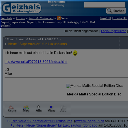
Impressum
|
Werbung
Geizhals
»
Forum
»
Auto & Motorrad
»
Neue
Top-100
|
Fresh-100
&quot;Supersteuer&quot; für Luxusautos (610 Beiträge, 12628 Mal
gelesen)
Du bist nicht angemeldet. [
Login/Registrieren
]
^
Forum
Auto & Motorrad
#
3898316
Neue "Supersteuer" für Luxusautos
Ich freue mich auf eine lebhafte Diskussion!
http:/
/
www.orf.at/
070113-8057/
index.html
LG
Mike
Merida Matts Special Edition Disc
Re: Neue "Supersteuer" für Luxusautos
(
extrem_oaga_nick
am 14.01.2007,
Re(2): Neue "Supersteuer" für Luxusautos
(
doncapo
am 14.01.2007, 10