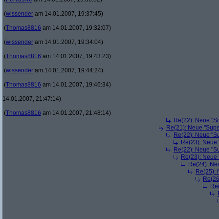
(
wissender
am 14.01.2007, 19:37:45)
(
Thomas8816
am 14.01.2007, 19:32:07)
(
wissender
am 14.01.2007, 19:34:04)
(
Thomas8816
am 14.01.2007, 19:43:23)
(
wissender
am 14.01.2007, 19:44:24)
(
Thomas8816
am 14.01.2007, 19:46:34)
14.01.2007, 21:47:14)
(
Thomas8816
am 14.01.2007, 21:48:14)
Re(22): Neue "Su
Re(21): Neue "Supe
Re(22): Neue "Su
Re(23): Neue 
Re(22): Neue "Su
Re(23): Neue 
Re(24): Ne
Re(25): 
Re(26
Re(