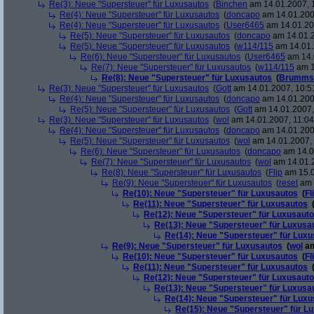
Re(3): Neue "Supersteuer" für Luxusautos
(
Binchen
am 14.01.2007, 
Re(4): Neue "Supersteuer" für Luxusautos
(
doncapo
am 14.01.200
Re(4): Neue "Supersteuer" für Luxusautos
(
User6465
am 14.01.20
Re(5): Neue "Supersteuer" für Luxusautos
(
doncapo
am 14.01.2
Re(5): Neue "Supersteuer" für Luxusautos
(
w114/115
am 14.01.
Re(6): Neue "Supersteuer" für Luxusautos
(
User6465
am 14.
Re(7): Neue "Supersteuer" für Luxusautos
(
w114/115
am 1
Re(8): Neue "Supersteuer" für Luxusautos
(
Brumms
Re(3): Neue "Supersteuer" für Luxusautos
(
Gott
am 14.01.2007, 10:5
Re(4): Neue "Supersteuer" für Luxusautos
(
doncapo
am 14.01.200
Re(5): Neue "Supersteuer" für Luxusautos
(
Gott
am 14.01.2007,
Re(3): Neue "Supersteuer" für Luxusautos
(
wol
am 14.01.2007, 11:04
Re(4): Neue "Supersteuer" für Luxusautos
(
doncapo
am 14.01.2007
Re(5): Neue "Supersteuer" für Luxusautos
(
wol
am 14.01.2007, 
Re(6): Neue "Supersteuer" für Luxusautos
(
doncapo
am 14.0
Re(7): Neue "Supersteuer" für Luxusautos
(
wol
am 14.01.2
Re(8): Neue "Supersteuer" für Luxusautos
(
Flip
am 15.0
Re(9): Neue "Supersteuer" für Luxusautos
(
reset
am 
Re(10): Neue "Supersteuer" für Luxusautos
(
Fl
Re(11): Neue "Supersteuer" für Luxusautos
Re(12): Neue "Supersteuer" für Luxusaut
Re(13): Neue "Supersteuer" für Luxusa
Re(14): Neue "Supersteuer" für Lux
Re(9): Neue "Supersteuer" für Luxusautos
(
wol
am
Re(10): Neue "Supersteuer" für Luxusautos
(
Fl
Re(11): Neue "Supersteuer" für Luxusautos
Re(12): Neue "Supersteuer" für Luxusaut
Re(13): Neue "Supersteuer" für Luxusa
Re(14): Neue "Supersteuer" für Lux
Re(15): Neue "Supersteuer" für L