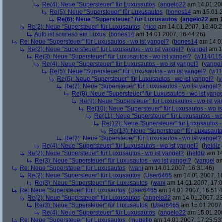
Re(4): Neue "Supersteuer" für Luxusautos
(
angelo22
am 14.01.200
Re(5): Neue "Supersteuer" für Luxusautos
(
bones14
am 15.01.2
Re(6): Neue "Supersteuer" für Luxusautos
(
angelo22
am 1
Re(2): Neue "Supersteuer" für Luxusautos
(
nico
am 14.01.2007, 16:40:2
Auto ist sowieso ein Luxus
(
bones14
am 14.01.2007, 16:44:26)
Re: Neue "Supersteuer" für Luxusautos - wo ist yangel?
(
bones14
am 14.01
Re(2): Neue "Supersteuer" für Luxusautos - wo ist yangel?
(
yangel
am 14
Re(3): Neue "Supersteuer" für Luxusautos - wo ist yangel?
(
w114/115
Re(4): Neue "Supersteuer" für Luxusautos - wo ist yangel?
(
yangel
Re(5): Neue "Supersteuer" für Luxusautos - wo ist yangel?
(
w11
Re(6): Neue "Supersteuer" für Luxusautos - wo ist yangel?
(
y
Re(7): Neue "Supersteuer" für Luxusautos - wo ist yangel?
Re(8): Neue "Supersteuer" für Luxusautos - wo ist yang
Re(9): Neue "Supersteuer" für Luxusautos - wo ist y
Re(10): Neue "Supersteuer" für Luxusautos - wo is
Re(11): Neue "Supersteuer" für Luxusautos - wo
Re(12): Neue "Supersteuer" für Luxusautos -
Re(13): Neue "Supersteuer" für Luxusauto
Re(7): Neue "Supersteuer" für Luxusautos - wo ist yangel?
Re(4): Neue "Supersteuer" für Luxusautos - wo ist yangel?
(
heldiz
Re(2): Neue "Supersteuer" für Luxusautos - wo ist yangel?
(
heldiz
am 14
Re(3): Neue "Supersteuer" für Luxusautos - wo ist yangel?
(
yangel
am
Re: Neue "Supersteuer" für Luxusautos
(
wani
am 14.01.2007, 16:31:46)
Re(2): Neue "Supersteuer" für Luxusautos
(
User6465
am 14.01.2007, 1
Re(3): Neue "Supersteuer" für Luxusautos
(
wani
am 14.01.2007, 17:0
Re: Neue "Supersteuer" für Luxusautos
(
User6465
am 14.01.2007, 16:51:
Re(2): Neue "Supersteuer" für Luxusautos
(
angelo22
am 14.01.2007, 23
Re(3): Neue "Supersteuer" für Luxusautos
(
User6465
am 15.01.2007,
Re(4): Neue "Supersteuer" für Luxusautos
(
angelo22
am 15.01.200
Re: Neue "Supersteuer" für Luxusautos
(
mugello
am 14.01.2007, 17:25:53