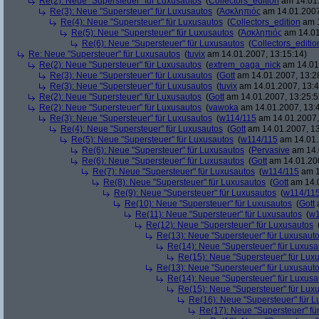
Re(2): Neue "Supersteuer" für Luxusautos
(
Collectors_edition
am 14.01.
Re(3): Neue "Supersteuer" für Luxusautos
(
Ἀσκληπιός
am 14.01.2007
Re(4): Neue "Supersteuer" für Luxusautos
(
Collectors_edition
am 1
Re(5): Neue "Supersteuer" für Luxusautos
(
Ἀσκληπιός
am 14.01
Re(6): Neue "Supersteuer" für Luxusautos
(
Collectors_editio
Re: Neue "Supersteuer" für Luxusautos
(
tuvix
am 14.01.2007, 13:15:14)
Re(2): Neue "Supersteuer" für Luxusautos
(
extrem_oaga_nick
am 14.01.
Re(3): Neue "Supersteuer" für Luxusautos
(
Gott
am 14.01.2007, 13:2
Re(3): Neue "Supersteuer" für Luxusautos
(
tuvix
am 14.01.2007, 13:4
Re(2): Neue "Supersteuer" für Luxusautos
(
Gott
am 14.01.2007, 13:25:5
Re(2): Neue "Supersteuer" für Luxusautos
(
vawoka
am 14.01.2007, 13:
Re(3): Neue "Supersteuer" für Luxusautos
(
w114/115
am 14.01.2007,
Re(4): Neue "Supersteuer" für Luxusautos
(
Gott
am 14.01.2007, 13
Re(5): Neue "Supersteuer" für Luxusautos
(
w114/115
am 14.01.
Re(6): Neue "Supersteuer" für Luxusautos
(
Pervasive
am 14.
Re(6): Neue "Supersteuer" für Luxusautos
(
Gott
am 14.01.200
Re(7): Neue "Supersteuer" für Luxusautos
(
w114/115
am 1
Re(8): Neue "Supersteuer" für Luxusautos
(
Gott
am 14.0
Re(9): Neue "Supersteuer" für Luxusautos
(
w114/11
Re(10): Neue "Supersteuer" für Luxusautos
(
Gott
a
Re(11): Neue "Supersteuer" für Luxusautos
(
w1
Re(12): Neue "Supersteuer" für Luxusautos
Re(13): Neue "Supersteuer" für Luxusaut
Re(14): Neue "Supersteuer" für Luxusa
Re(15): Neue "Supersteuer" für Lux
Re(13): Neue "Supersteuer" für Luxusaut
Re(14): Neue "Supersteuer" für Luxusa
Re(15): Neue "Supersteuer" für Lux
Re(16): Neue "Supersteuer" für 
Re(17): Neue "Supersteuer" fü