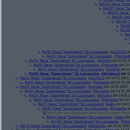
Re(21): Neue "Supe
Re(22): Neue "Su
Re(23): Neue 
Re(24): Ne
Re(25): 
Re(26
Re(26
Re(
Re(8): Neue "Supersteuer" für Luxusautos
(
w114/115
am
Re(9): Neue "Supersteuer" für Luxusautos
(
Thomas
Re(5): Neue "Supersteuer" für Luxusautos
(
SinnFrei
am 14.01.2
Re(6): Neue "Supersteuer" für Luxusautos
(
Pervasive
am 14.
Re(7): Neue "Supersteuer" für Luxusautos
(
SinnFrei
am 14
Re(5): Neue "Supersteuer" für Luxusautos
(
ddrobesch
am 13
Re(3): Neue "Supersteuer" für Luxusautos
(
w114/115
am 14.01.2007,
Re(4): Neue "Supersteuer" für Luxusautos
(
Pervasive
am 14.01.20
Re(3): Neue "Supersteuer" für Luxusautos
(
doncapo
am 14.01.2007, 
Re(4): Neue "Supersteuer" für Luxusautos
(
Pervasive
am 14.01.20
Re(5): Neue "Supersteuer" für Luxusautos
(
doncapo
am 14.01.2
Re(6): Neue "Supersteuer" für Luxusautos
(
Pervasive
am 14.
Re(7): Neue "Supersteuer" für Luxusautos
(
patos
am 14.01
Re(8): Neue "Supersteuer" für Luxusautos
(
Pervasive
a
Vom Autor zurückgezogen oder Autor hat seine Regist
Re(9): Neue "Supersteuer" für Luxusautos
(
patos
am 
Re(10): Neue "Supersteuer" für Luxusautos
(
Perv
Re(3): Neue "Supersteuer" für Luxusautos
(
Ἀσκληπιός
am 14.01.2007