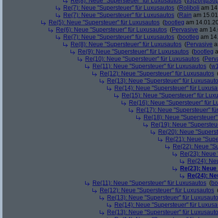
Re(8): Neue "Supersteuer" für Luxusautos
(
\/3|26|\|µ36
Re(7): Neue "Supersteuer" für Luxusautos
(
Roliboli
am 14.
Re(7): Neue "Supersteuer" für Luxusautos
(
Rain
am 15.01.
Re(5): Neue "Supersteuer" für Luxusautos
(
bootleg
am 14.01.20
Re(6): Neue "Supersteuer" für Luxusautos
(
Pervasive
am 14.
Re(7): Neue "Supersteuer" für Luxusautos
(
bootleg
am 14.
Re(8): Neue "Supersteuer" für Luxusautos
(
Pervasive
a
Re(9): Neue "Supersteuer" für Luxusautos
(
bootleg
a
Re(10): Neue "Supersteuer" für Luxusautos
(
Perv
Re(11): Neue "Supersteuer" für Luxusautos
(
w1
Re(12): Neue "Supersteuer" für Luxusautos
Re(13): Neue "Supersteuer" für Luxusaut
Re(14): Neue "Supersteuer" für Luxusa
Re(15): Neue "Supersteuer" für Lux
Re(16): Neue "Supersteuer" für 
Re(17): Neue "Supersteuer" fü
Re(18): Neue "Supersteuer"
Re(19): Neue "Supersteue
Re(20): Neue "Superst
Re(21): Neue "Supe
Re(22): Neue "Su
Re(23): Neue 
Re(24): Ne
Re(23): Neue
Re(24): Ne
Re(11): Neue "Supersteuer" für Luxusautos
(
bo
Re(12): Neue "Supersteuer" für Luxusautos
Re(13): Neue "Supersteuer" für Luxusaut
Re(14): Neue "Supersteuer" für Luxusa
Re(13): Neue "Supersteuer" für Luxusaut