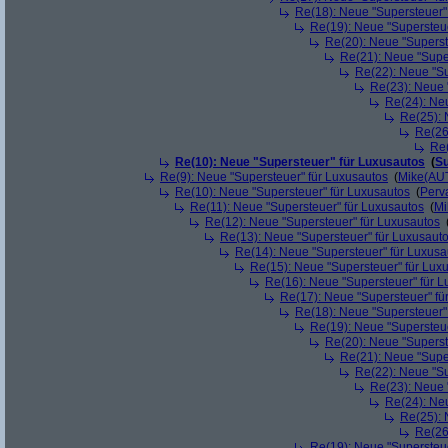
Re(18): Neue "Supersteuer"
Re(19): Neue "Supersteue
Re(20): Neue "Superst
Re(21): Neue "Supe
Re(22): Neue "Su
Re(23): Neue 
Re(24): Ne
Re(25): 
Re(26
Re(
Re(10): Neue "Supersteuer" für Luxusautos
(
Su
Re(9): Neue "Supersteuer" für Luxusautos
(
Mike(AU
Re(10): Neue "Supersteuer" für Luxusautos
(
Perv
Re(11): Neue "Supersteuer" für Luxusautos
(
Mi
Re(12): Neue "Supersteuer" für Luxusautos
Re(13): Neue "Supersteuer" für Luxusaut
Re(14): Neue "Supersteuer" für Luxusa
Re(15): Neue "Supersteuer" für Lux
Re(16): Neue "Supersteuer" für 
Re(17): Neue "Supersteuer" fü
Re(18): Neue "Supersteuer"
Re(19): Neue "Supersteue
Re(20): Neue "Superst
Re(21): Neue "Supe
Re(22): Neue "Su
Re(23): Neue 
Re(24): Ne
Re(25): 
Re(26
Re(19): Neue "Supersteue