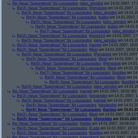
Re: Neue "Supersteuer" für Luxusautos
(
alex_winston
am 14.01.2007, 17:
Re(2): Neue "Supersteuer" für Luxusautos
(
Pervasive
am 14.01.2007, 1
Re(3): Neue "Supersteuer" für Luxusautos
(
alex_winston
am 14.01.20
Re(4): Neue "Supersteuer" für Luxusautos
(
patos
am 14.01.2007, 
Re(5): Neue "Supersteuer" für Luxusautos
(
alex_winston
am 14.
Re(6): Neue "Supersteuer" für Luxusautos
(
patos
am 14.01.2
Re(7): Neue "Supersteuer" für Luxusautos
(
alex_winston
a
Re(2): Neue "Supersteuer" für Luxusautos
(
bones14
am 14.01.2007, 17
Re(3): Neue "Supersteuer" für Luxusautos
(
alex_winston
am 14.01.20
Re(2): Neue "Supersteuer" für Luxusautos
(
yangel
am 14.01.2007, 18:0
Re(2): Neue "Supersteuer" für Luxusautos
(
Beel
am 14.01.2007, 18:52:
Re(3): Neue "Supersteuer" für Luxusautos
(
Pervasive
am 14.01.2007,
Re(4): Neue "Supersteuer" für Luxusautos
(
Beel
am 14.01.2007, 1
Re(5): Neue "Supersteuer" für Luxusautos
(
Pervasive
am 14.01.
Re(6): Neue "Supersteuer" für Luxusautos
(
Beel
am 14.01.20
Re(7): Neue "Supersteuer" für Luxusautos
(
bootleg
am 14.
Re(8): Neue "Supersteuer" für Luxusautos
(
Beel
am 14.
Re(9): Neue "Supersteuer" für Luxusautos
(
bootleg
a
Re(3): Neue "Supersteuer" für Luxusautos
(
alex_winston
am 14.01.20
Re: Neue "Supersteuer" für Luxusautos
(
yangel
am 14.01.2007, 18:02:35)
Re(2): Neue "Supersteuer" für Luxusautos
(
wissender
am 14.01.2007, 1
Re(3): Neue "Supersteuer" für Luxusautos
(
yangel
am 14.01.2007, 18
Re(4): Neue "Supersteuer" für Luxusautos
(
wissender
am 14.01.20
Re(4): Neue "Supersteuer" für Luxusautos
(
barbos
am 15.01.20
Re(2): Neue "Supersteuer" für Luxusautos
(
Beel
am 14.01.2007, 18:13:
Re(2): Neue "Supersteuer" für Luxusautos
(
Amorphis
am 15.01.2007
Re: Neue "Supersteuer" für Luxusautos
(
heldiz
am 14.01.2007, 18:09:42)
Re(2): Neue "Supersteuer" für Luxusautos
(
Cuda
am 14.01.2007, 18:33
Re(2): Neue "Supersteuer" für Luxusautos
(
bootleg
am 14.01.2007, 21:2
Re: Neue "Supersteuer" für Luxusautos
(
oberstorch
am 14.01.2007, 18:34: