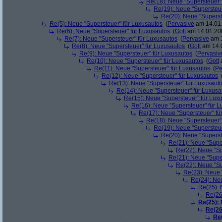
Re(18): Neue "Supersteuer"
Re(19): Neue "Supersteue
Re(20): Neue "Superst
Re(5): Neue "Supersteuer" für Luxusautos
(
Pervasive
am 14.01.
Re(6): Neue "Supersteuer" für Luxusautos
(
Gott
am 14.01.200
Re(7): Neue "Supersteuer" für Luxusautos
(
Pervasive
am 1
Re(8): Neue "Supersteuer" für Luxusautos
(
Gott
am 14.0
Re(9): Neue "Supersteuer" für Luxusautos
(
Pervasiv
Re(10): Neue "Supersteuer" für Luxusautos
(
Gott
a
Re(11): Neue "Supersteuer" für Luxusautos
(
Pe
Re(12): Neue "Supersteuer" für Luxusautos
Re(13): Neue "Supersteuer" für Luxusaut
Re(14): Neue "Supersteuer" für Luxusa
Re(15): Neue "Supersteuer" für Lux
Re(16): Neue "Supersteuer" für 
Re(17): Neue "Supersteuer" fü
Re(18): Neue "Supersteuer"
Re(19): Neue "Supersteue
Re(20): Neue "Superst
Re(21): Neue "Supe
Re(22): Neue "Su
Re(21): Neue "Supe
Re(22): Neue "Su
Re(23): Neue 
Re(24): Ne
Re(25): 
Re(26
Re(25):
Re(26
Re