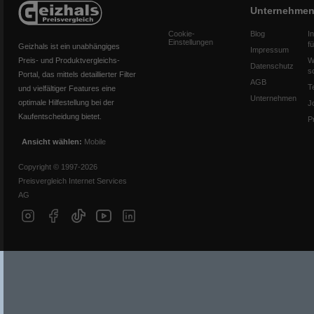
Unternehme
Cookie-
Blog
I
Einstellungen
f
Geizhals ist ein unabhängiges
Impressum
Preis- und Produktvergleichs-
W
Datenschutz
s
Portal, das mittels detaillierter Filter
AGB
T
und vielfältiger Features eine
Unternehmen
optimale Hilfestellung bei der
J
Kaufentscheidung bietet.
P
Ansicht wählen:
Mobile
Copyright © 1997-2026
Preisvergleich Internet Services
AG