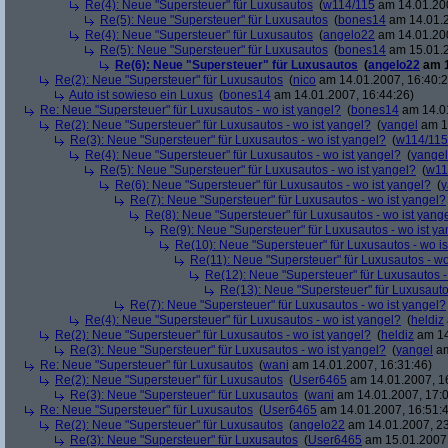
Re(4): Neue "Supersteuer" für Luxusautos
(
w114/115
am 14.01.200
Re(5): Neue "Supersteuer" für Luxusautos
(
bones14
am 14.01.2
Re(4): Neue "Supersteuer" für Luxusautos
(
angelo22
am 14.01.200
Re(5): Neue "Supersteuer" für Luxusautos
(
bones14
am 15.01.2
Re(6): Neue "Supersteuer" für Luxusautos
(
angelo22
am 1
Re(2): Neue "Supersteuer" für Luxusautos
(
nico
am 14.01.2007, 16:40:2
Auto ist sowieso ein Luxus
(
bones14
am 14.01.2007, 16:44:26)
Re: Neue "Supersteuer" für Luxusautos - wo ist yangel?
(
bones14
am 14.01
Re(2): Neue "Supersteuer" für Luxusautos - wo ist yangel?
(
yangel
am 14
Re(3): Neue "Supersteuer" für Luxusautos - wo ist yangel?
(
w114/115
Re(4): Neue "Supersteuer" für Luxusautos - wo ist yangel?
(
yangel
Re(5): Neue "Supersteuer" für Luxusautos - wo ist yangel?
(
w11
Re(6): Neue "Supersteuer" für Luxusautos - wo ist yangel?
(
y
Re(7): Neue "Supersteuer" für Luxusautos - wo ist yangel?
Re(8): Neue "Supersteuer" für Luxusautos - wo ist yang
Re(9): Neue "Supersteuer" für Luxusautos - wo ist y
Re(10): Neue "Supersteuer" für Luxusautos - wo is
Re(11): Neue "Supersteuer" für Luxusautos - wo
Re(12): Neue "Supersteuer" für Luxusautos -
Re(13): Neue "Supersteuer" für Luxusauto
Re(7): Neue "Supersteuer" für Luxusautos - wo ist yangel?
Re(4): Neue "Supersteuer" für Luxusautos - wo ist yangel?
(
heldiz
Re(2): Neue "Supersteuer" für Luxusautos - wo ist yangel?
(
heldiz
am 14
Re(3): Neue "Supersteuer" für Luxusautos - wo ist yangel?
(
yangel
am
Re: Neue "Supersteuer" für Luxusautos
(
wani
am 14.01.2007, 16:31:46)
Re(2): Neue "Supersteuer" für Luxusautos
(
User6465
am 14.01.2007, 1
Re(3): Neue "Supersteuer" für Luxusautos
(
wani
am 14.01.2007, 17:0
Re: Neue "Supersteuer" für Luxusautos
(
User6465
am 14.01.2007, 16:51:
Re(2): Neue "Supersteuer" für Luxusautos
(
angelo22
am 14.01.2007, 23
Re(3): Neue "Supersteuer" für Luxusautos
(
User6465
am 15.01.2007,