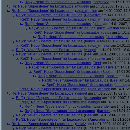
Re(4): Neue "Supersteuer" für Luxusautos
(
angelo22
am 15.01.200
Re: Neue "Supersteuer" für Luxusautos
(
mugello
am 14.01.2007, 17:25:53
Re: Neue "Supersteuer" für Luxusautos
(
alex_winston
am 14.01.2007, 17:
Re(2): Neue "Supersteuer" für Luxusautos
(
Pervasive
am 14.01.2007, 1
Re(3): Neue "Supersteuer" für Luxusautos
(
alex_winston
am 14.01.20
Re(4): Neue "Supersteuer" für Luxusautos
(
patos
am 14.01.2007, 
Re(5): Neue "Supersteuer" für Luxusautos
(
alex_winston
am 14.
Re(6): Neue "Supersteuer" für Luxusautos
(
patos
am 14.01.2
Re(7): Neue "Supersteuer" für Luxusautos
(
alex_winston
a
Re(2): Neue "Supersteuer" für Luxusautos
(
bones14
am 14.01.2007, 17
Re(3): Neue "Supersteuer" für Luxusautos
(
alex_winston
am 14.01.20
Re(2): Neue "Supersteuer" für Luxusautos
(
yangel
am 14.01.2007, 18:0
Re(2): Neue "Supersteuer" für Luxusautos
(
Beel
am 14.01.2007, 18:52:
Re(3): Neue "Supersteuer" für Luxusautos
(
Pervasive
am 14.01.2007,
Re(4): Neue "Supersteuer" für Luxusautos
(
Beel
am 14.01.2007, 1
Re(5): Neue "Supersteuer" für Luxusautos
(
Pervasive
am 14.01.
Re(6): Neue "Supersteuer" für Luxusautos
(
Beel
am 14.01.20
Re(7): Neue "Supersteuer" für Luxusautos
(
bootleg
am 14.
Re(8): Neue "Supersteuer" für Luxusautos
(
Beel
am 14.
Re(9): Neue "Supersteuer" für Luxusautos
(
bootleg
a
Re(3): Neue "Supersteuer" für Luxusautos
(
alex_winston
am 14.01.20
Re: Neue "Supersteuer" für Luxusautos
(
yangel
am 14.01.2007, 18:02:35)
Re(2): Neue "Supersteuer" für Luxusautos
(
wissender
am 14.01.2007, 1
Re(3): Neue "Supersteuer" für Luxusautos
(
yangel
am 14.01.2007, 18
Re(4): Neue "Supersteuer" für Luxusautos
(
wissender
am 14.01.20
Re(4): Neue "Supersteuer" für Luxusautos
(
barbos
am 15.01.20
Re(2): Neue "Supersteuer" für Luxusautos
(
Beel
am 14.01.2007, 18:13:
Re(2): Neue "Supersteuer" für Luxusautos
(
Amorphis
am 15.01.2007
Re: Neue "Supersteuer" für Luxusautos
(
heldiz
am 14.01.2007, 18:09:42)
Re(2): Neue "Supersteuer" für Luxusautos
(
Cuda
am 14.01.2007, 18:33