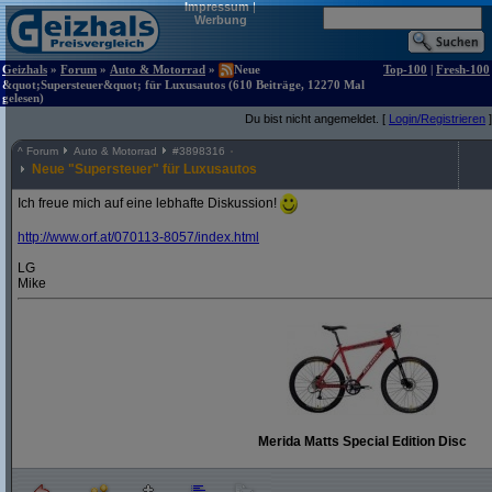
Impressum
|
Werbung
Geizhals
»
Forum
»
Auto & Motorrad
»
Neue
Top-100
|
Fresh-100
&quot;Supersteuer&quot; für Luxusautos (610 Beiträge, 12270 Mal
gelesen)
Du bist nicht angemeldet. [
Login/Registrieren
]
^
Forum
Auto & Motorrad
#
3898316
Neue "Supersteuer" für Luxusautos
Ich freue mich auf eine lebhafte Diskussion!
http:/
/
www.orf.at/
070113-8057/
index.html
LG
Mike
Merida Matts Special Edition Disc