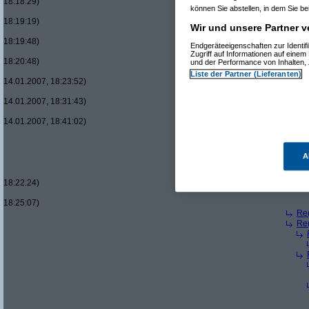
18:18:29)
können Sie abstellen, in dem Sie bei
18:19:19)
Wir und unsere Partner v
18:19:48)
Endgeräteeigenschaften zur Identif
Zugriff auf Informationen auf eine
18:20:48)
und der Performance von Inhalten,
Liste der Partner (Lieferanten)
14.01.2007, 18:23:52)
14.01.2007, 18:31:43)
14.01.2007, 18:41:02)
A
18:22:24)
18:25:07)
Re(
Re(