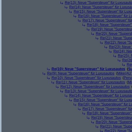
Re(13): Neue "Supersteuer" für Luxusaut
Re(14): Neue "Supersteuer" für Luxusa
Re(15): Neue "Supersteuer" für Lux
Re(16): Neue "Supersteuer" für 
Re(17): Neue "Supersteuer" fü
Re(18): Neue "Supersteuer"
Re(19): Neue "Supersteue
Re(20): Neue "Superst
Re(21): Neue "Supe
Re(22): Neue "Su
Re(23): Neue 
Re(24): Ne
Re(25): 
Re(26
Re(
Re(10): Neue "Supersteuer" für Luxusautos
(
Su
Re(9): Neue "Supersteuer" für Luxusautos
(
Mike(AU
Re(10): Neue "Supersteuer" für Luxusautos
(
Perv
Re(11): Neue "Supersteuer" für Luxusautos
(
Mi
Re(12): Neue "Supersteuer" für Luxusautos
Re(13): Neue "Supersteuer" für Luxusaut
Re(14): Neue "Supersteuer" für Luxusa
Re(15): Neue "Supersteuer" für Lux
Re(16): Neue "Supersteuer" für 
Re(17): Neue "Supersteuer" fü
Re(18): Neue "Supersteuer"
Re(19): Neue "Supersteue
Re(20): Neue "Superst
Re(21): Neue "Supe
Re(22): Neue "Su