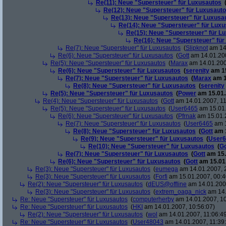
Re(11): Neue "Supersteuer" für Luxusautos
Re(12): Neue "Supersteuer" für Luxusaut
Re(13): Neue "Supersteuer" für Luxusa
Re(14): Neue "Supersteuer" für Lux
Re(15): Neue "Supersteuer" für L
Re(16): Neue "Supersteuer" für
Re(7): Neue "Supersteuer" für Luxusautos
(
Slipknot
am 14.
Re(6): Neue "Supersteuer" für Luxusautos
(
Gott
am 14.01.200
Re(5): Neue "Supersteuer" für Luxusautos
(
Marax
am 14.01.200
Re(6): Neue "Supersteuer" für Luxusautos
(
serenity
am 15
Re(7): Neue "Supersteuer" für Luxusautos
(
Marax
am 1
Re(8): Neue "Supersteuer" für Luxusautos
(
serenity
Re(5): Neue "Supersteuer" für Luxusautos
(
Power
am 15.01.
Re(4): Neue "Supersteuer" für Luxusautos
(
Gott
am 14.01.2007, 11
Re(5): Neue "Supersteuer" für Luxusautos
(
User6465
am 15.01.
Re(6): Neue "Supersteuer" für Luxusautos
(
Pfrnak
am 15.01.2
Re(7): Neue "Supersteuer" für Luxusautos
(
User6465
am 1
Re(8): Neue "Supersteuer" für Luxusautos
(
Gott
am 1
Re(9): Neue "Supersteuer" für Luxusautos
(
User6
Re(10): Neue "Supersteuer" für Luxusautos
(
Go
Re(7): Neue "Supersteuer" für Luxusautos
(
Gott
am 15.
Re(6): Neue "Supersteuer" für Luxusautos
(
Gott
am 15.01.
Re(3): Neue "Supersteuer" für Luxusautos
(
eumega
am 14.01.2007, 
Re(3): Neue "Supersteuer" für Luxusautos
(
Forfi
am 15.01.2007, 00:4
Re(2): Neue "Supersteuer" für Luxusautos
(
dEUS@offline
am 14.01.2007
Re(3): Neue "Supersteuer" für Luxusautos
(
extrem_oaga_nick
am 14.
Re: Neue "Supersteuer" für Luxusautos
(
computerherby
am 14.01.2007, 10
Re: Neue "Supersteuer" für Luxusautos
(
HKI
am 14.01.2007, 10:56:07)
Re(2): Neue "Supersteuer" für Luxusautos
(
wol
am 14.01.2007, 11:06:4
Re: Neue "Supersteuer" für Luxusautos
(
User48043
am 14.01.2007, 11:39