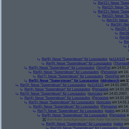
Re(21): Neue "Supe
Re(22): Neue "Su
Re(21): Neue "Supe
Re(22): Neue "Su
Re(23): Neue 
Re(24): Ne
Re(25): 
Re(26
Re(26
Re(
Re(8): Neue "Supersteuer" für Luxusautos
(
w114/115
am
Re(9): Neue "Supersteuer" für Luxusautos
(
Thomas
Re(5): Neue "Supersteuer" für Luxusautos
(
SinnFrei
am 14.01.2
Re(6): Neue "Supersteuer" für Luxusautos
(
Pervasive
am 14.
Re(7): Neue "Supersteuer" für Luxusautos
(
SinnFrei
am 14
Re(5): Neue "Supersteuer" für Luxusautos
(
ddrobesch
am 13
Re(3): Neue "Supersteuer" für Luxusautos
(
w114/115
am 14.01.2007,
Re(4): Neue "Supersteuer" für Luxusautos
(
Pervasive
am 14.01.20
Re(3): Neue "Supersteuer" für Luxusautos
(
doncapo
am 14.01.2007, 
Re(4): Neue "Supersteuer" für Luxusautos
(
Pervasive
am 14.01.20
Re(5): Neue "Supersteuer" für Luxusautos
(
doncapo
am 14.01.2
Re(6): Neue "Supersteuer" für Luxusautos
(
Pervasive
am 14.
Re(7): Neue "Supersteuer" für Luxusautos
(
patos
am 14.01
Re(8): Neue "Supersteuer" für Luxusautos
(
Pervasive
a
Vom Autor zurückgezogen oder Autor hat seine Regist
Re(9): Neue "Supersteuer" für Luxusautos
(
patos
am 
Re(10): Neue "Supersteuer" für Luxusautos
(
Perv