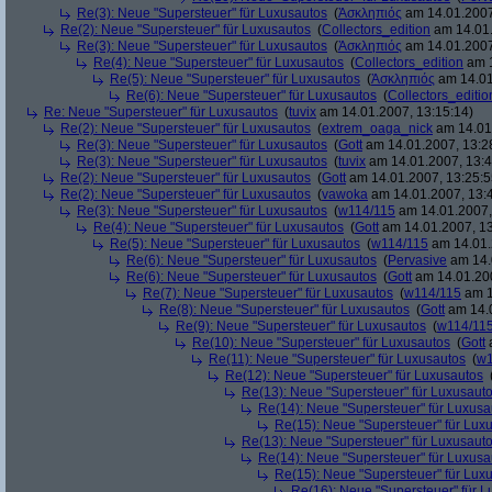
Re(3): Neue "Supersteuer" für Luxusautos
(
Ἀσκληπιός
am 14.01.2007
Re(2): Neue "Supersteuer" für Luxusautos
(
Collectors_edition
am 14.01.
Re(3): Neue "Supersteuer" für Luxusautos
(
Ἀσκληπιός
am 14.01.2007
Re(4): Neue "Supersteuer" für Luxusautos
(
Collectors_edition
am 1
Re(5): Neue "Supersteuer" für Luxusautos
(
Ἀσκληπιός
am 14.01
Re(6): Neue "Supersteuer" für Luxusautos
(
Collectors_editio
Re: Neue "Supersteuer" für Luxusautos
(
tuvix
am 14.01.2007, 13:15:14)
Re(2): Neue "Supersteuer" für Luxusautos
(
extrem_oaga_nick
am 14.01.
Re(3): Neue "Supersteuer" für Luxusautos
(
Gott
am 14.01.2007, 13:2
Re(3): Neue "Supersteuer" für Luxusautos
(
tuvix
am 14.01.2007, 13:4
Re(2): Neue "Supersteuer" für Luxusautos
(
Gott
am 14.01.2007, 13:25:5
Re(2): Neue "Supersteuer" für Luxusautos
(
vawoka
am 14.01.2007, 13:
Re(3): Neue "Supersteuer" für Luxusautos
(
w114/115
am 14.01.2007,
Re(4): Neue "Supersteuer" für Luxusautos
(
Gott
am 14.01.2007, 13
Re(5): Neue "Supersteuer" für Luxusautos
(
w114/115
am 14.01.
Re(6): Neue "Supersteuer" für Luxusautos
(
Pervasive
am 14.
Re(6): Neue "Supersteuer" für Luxusautos
(
Gott
am 14.01.200
Re(7): Neue "Supersteuer" für Luxusautos
(
w114/115
am 1
Re(8): Neue "Supersteuer" für Luxusautos
(
Gott
am 14.0
Re(9): Neue "Supersteuer" für Luxusautos
(
w114/11
Re(10): Neue "Supersteuer" für Luxusautos
(
Gott
a
Re(11): Neue "Supersteuer" für Luxusautos
(
w1
Re(12): Neue "Supersteuer" für Luxusautos
Re(13): Neue "Supersteuer" für Luxusaut
Re(14): Neue "Supersteuer" für Luxusa
Re(15): Neue "Supersteuer" für Lux
Re(13): Neue "Supersteuer" für Luxusaut
Re(14): Neue "Supersteuer" für Luxusa
Re(15): Neue "Supersteuer" für Lux
Re(16): Neue "Supersteuer" für 