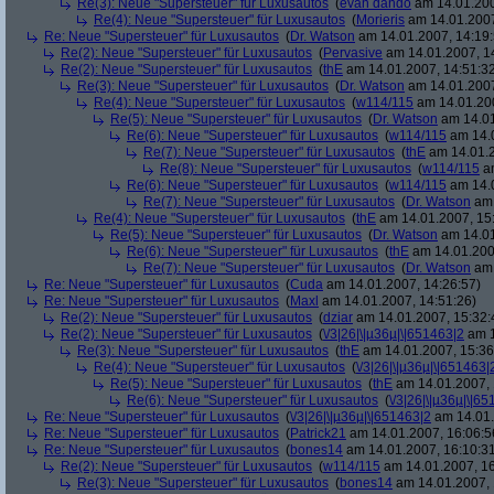
Re(3): Neue "Supersteuer" für Luxusautos
(
evan dando
am 14.01.200
Re(4): Neue "Supersteuer" für Luxusautos
(
Morieris
am 14.01.2007
Re: Neue "Supersteuer" für Luxusautos
(
Dr. Watson
am 14.01.2007, 14:19:
Re(2): Neue "Supersteuer" für Luxusautos
(
Pervasive
am 14.01.2007, 1
Re(2): Neue "Supersteuer" für Luxusautos
(
thE
am 14.01.2007, 14:51:3
Re(3): Neue "Supersteuer" für Luxusautos
(
Dr. Watson
am 14.01.2007
Re(4): Neue "Supersteuer" für Luxusautos
(
w114/115
am 14.01.200
Re(5): Neue "Supersteuer" für Luxusautos
(
Dr. Watson
am 14.01
Re(6): Neue "Supersteuer" für Luxusautos
(
w114/115
am 14.0
Re(7): Neue "Supersteuer" für Luxusautos
(
thE
am 14.01.2
Re(8): Neue "Supersteuer" für Luxusautos
(
w114/115
am
Re(6): Neue "Supersteuer" für Luxusautos
(
w114/115
am 14.0
Re(7): Neue "Supersteuer" für Luxusautos
(
Dr. Watson
am 
Re(4): Neue "Supersteuer" für Luxusautos
(
thE
am 14.01.2007, 15
Re(5): Neue "Supersteuer" für Luxusautos
(
Dr. Watson
am 14.01
Re(6): Neue "Supersteuer" für Luxusautos
(
thE
am 14.01.200
Re(7): Neue "Supersteuer" für Luxusautos
(
Dr. Watson
am 
Re: Neue "Supersteuer" für Luxusautos
(
Cuda
am 14.01.2007, 14:26:57)
Re: Neue "Supersteuer" für Luxusautos
(
Maxl
am 14.01.2007, 14:51:26)
Re(2): Neue "Supersteuer" für Luxusautos
(
dziar
am 14.01.2007, 15:32:
Re(2): Neue "Supersteuer" für Luxusautos
(
\/3|26|\|µ36µ|\|651463|2
am 1
Re(3): Neue "Supersteuer" für Luxusautos
(
thE
am 14.01.2007, 15:36
Re(4): Neue "Supersteuer" für Luxusautos
(
\/3|26|\|µ36µ|\|651463|
Re(5): Neue "Supersteuer" für Luxusautos
(
thE
am 14.01.2007, 
Re(6): Neue "Supersteuer" für Luxusautos
(
\/3|26|\|µ36µ|\|6
Re: Neue "Supersteuer" für Luxusautos
(
\/3|26|\|µ36µ|\|651463|2
am 14.01.
Re: Neue "Supersteuer" für Luxusautos
(
Patrick21
am 14.01.2007, 16:06:5
Re: Neue "Supersteuer" für Luxusautos
(
bones14
am 14.01.2007, 16:10:3
Re(2): Neue "Supersteuer" für Luxusautos
(
w114/115
am 14.01.2007, 16
Re(3): Neue "Supersteuer" für Luxusautos
(
bones14
am 14.01.2007, 