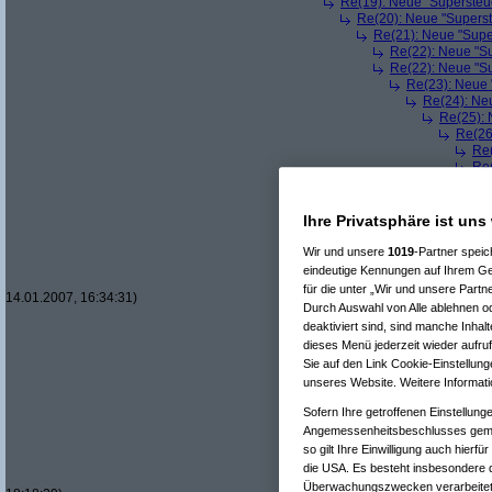
Re(19): Neue "Supersteue
Re(20): Neue "Superst
Re(21): Neue "Supe
Re(22): Neue "Su
Re(22): Neue "Su
Re(23): Neue 
Re(24): Ne
Re(25): 
Re(26
Re(
Re(
Ihre Privatsphäre ist uns
Wir und unsere
1019
-Partner spei
eindeutige Kennungen auf Ihrem Ge
für die unter „Wir und unsere Partn
14.01.2007, 16:34:31)
Durch Auswahl von Alle ablehnen od
deaktiviert sind, sind manche Inhal
dieses Menü jederzeit wieder aufruf
Sie auf den Link Cookie-Einstellung
unseres Website. Weitere Informati
Sofern Ihre getroffenen Einstellung
Angemessenheitsbeschlusses gem 
so gilt Ihre Einwilligung auch hierf
die USA. Es besteht insbesondere d
Überwachungszwecken verarbeitet 