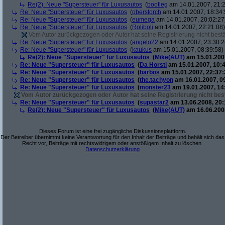
Re(2): Neue "Supersteuer" für Luxusautos
(
bootleg
am 14.01.2007, 21:2
Re: Neue "Supersteuer" für Luxusautos
(
oberstorch
am 14.01.2007, 18:34:
Re: Neue "Supersteuer" für Luxusautos
(
eumega
am 14.01.2007, 20:02:27
Re: Neue "Supersteuer" für Luxusautos
(
Roliboli
am 14.01.2007, 22:21:08)
Vom Autor zurückgezogen oder Autor hat seine Registrierung nicht bestä
Re: Neue "Supersteuer" für Luxusautos
(
angelo22
am 14.01.2007, 23:30:2
Re: Neue "Supersteuer" für Luxusautos
(
kaukus
am 15.01.2007, 08:39:58)
Re(2): Neue "Supersteuer" für Luxusautos
(
Mike(AUT)
am 15.01.2007
Re: Neue "Supersteuer" für Luxusautos
(
Da Horstl
am 15.01.2007, 10:4
Re: Neue "Supersteuer" für Luxusautos
(
barbos
am 15.01.2007, 22:37:
Re: Neue "Supersteuer" für Luxusautos
(
the.tachyon
am 16.01.2007, 0
Re: Neue "Supersteuer" für Luxusautos
(
monster23
am 19.01.2007, 14
Vom Autor zurückgezogen oder Autor hat seine Registrierung nicht best
Re: Neue "Supersteuer" für Luxusautos
(
supastar2
am 13.06.2008, 20:
Re(2): Neue "Supersteuer" für Luxusautos
(
Mike(AUT)
am 16.06.2008
Dieses Forum ist eine frei zugängliche Diskussionsplattform.
Der Betreiber übernimmt keine Verantwortung für den Inhalt der Beiträge und behält sich das
Recht vor, Beiträge mit rechtswidrigem oder anstößigem Inhalt zu löschen.
Datenschutzerklärung