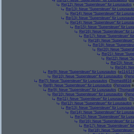
Re(11): Neue "Supersteuer" für Luxusautos
(
bo
Re(12): Neue "Supersteuer" für Luxusautos
Re(13): Neue "Supersteuer" für Luxusaut
Re(14): Neue "Supersteuer" für Luxusa
Re(13): Neue "Supersteuer" für Luxusaut
Re(14): Neue "Supersteuer" für Luxusa
Re(15): Neue "Supersteuer" für Lux
Re(16): Neue "Supersteuer" für 
Re(17): Neue "Supersteuer" fü
Re(18): Neue "Supersteuer"
Re(19): Neue "Supersteue
Re(20): Neue "Superst
Re(21): Neue "Supe
Re(22): Neue "Su
Re(23): Neue 
Re(24): Ne
Re(9): Neue "Supersteuer" für Luxusautos
(
w114/11
Re(10): Neue "Supersteuer" für Luxusautos
(
Perv
Re(7): Neue "Supersteuer" für Luxusautos
(
Thomas8816
a
Re(8): Neue "Supersteuer" für Luxusautos
(
Pervasive
a
Re(9): Neue "Supersteuer" für Luxusautos
(
Thomas
Re(10): Neue "Supersteuer" für Luxusautos
(
Perv
Re(11): Neue "Supersteuer" für Luxusautos
(
T
Re(12): Neue "Supersteuer" für Luxusautos
Re(13): Neue "Supersteuer" für Luxusaut
Re(14): Neue "Supersteuer" für Luxusa
Re(15): Neue "Supersteuer" für Lux
Re(16): Neue "Supersteuer" für 
Re(17): Neue "Supersteuer" fü
Re(18): Neue "Supersteuer"