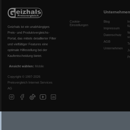
Unternehme
Cookie-
Blog
I
Einstellungen
f
Geizhals ist ein unabhängiges
Impressum
Preis- und Produktvergleichs-
W
Datenschutz
s
Portal, das mittels detaillierter Filter
AGB
T
und vielfältiger Features eine
Unternehmen
optimale Hilfestellung bei der
J
Kaufentscheidung bietet.
P
Ansicht wählen:
Mobile
Copyright © 1997-2026
Preisvergleich Internet Services
AG