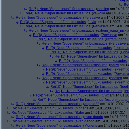
Re(26
Re
Re(5): Neue "Supersteuer" für Luxusautos
(
bootleg
am 14.01.20
Re(4): Neue "Supersteuer" für Luxusautos
(
vawoka
am 14.01.2007
Re(2): Neue "Supersteuer" für Luxusautos
(
Pervasive
am 14.01.2007, 1
Re(3): Neue "Supersteuer" für Luxusautos
(
tuvix
am 14.01.2007, 13:4
Re(4): Neue "Supersteuer" für Luxusautos
(
Pervasive
am 14.01.20
Re(5): Neue "Supersteuer" für Luxusautos
(
extrem_oaga_nick
a
Re(6): Neue "Supersteuer" für Luxusautos
(
Pervasive
am 14.
Re(7): Neue "Supersteuer" für Luxusautos
(
extrem_oaga_
Re(8): Neue "Supersteuer" für Luxusautos
(
Pervasive
a
Re(9): Neue "Supersteuer" für Luxusautos
(
extrem_
Re(10): Neue "Supersteuer" für Luxusautos
(
Perv
Re(11): Neue "Supersteuer" für Luxusautos
(
ex
Re(12): Neue "Supersteuer" für Luxusautos
Re(8): Neue "Supersteuer" für Luxusautos
(
hariw
am 14
Re(9): Neue "Supersteuer" für Luxusautos
(
extrem_
Re(9): Neue "Supersteuer" für Luxusautos
(
Pervasiv
Re(8): Neue "Supersteuer" für Luxusautos
(
bootleg
am 1
Re(9): Neue "Supersteuer" für Luxusautos
(
extrem_
Re(10): Neue "Supersteuer" für Luxusautos
(
boot
Re(11): Neue "Supersteuer" für Luxusautos
(
ex
Re(6): Neue "Supersteuer" für Luxusautos
(
tuvix
am 14.01.20
Re(7): Neue "Supersteuer" für Luxusautos
(
extrem_oaga_
Re(2): Neue "Supersteuer" für Luxusautos
(
angelo22
am 14.01.2007, 23
Re: Neue "Supersteuer" für Luxusautos
(
Morieris
am 14.01.2007, 14:03:37
Re: Neue "Supersteuer" für Luxusautos
(
Babe
am 14.01.2007, 14:07:31)
Re(2): Neue "Supersteuer" für Luxusautos
(
evan dando
am 14.01.2007, 
Re: Neue "Supersteuer" für Luxusautos
(
evan dando
am 14.01.2007, 14:09
Re(2): Neue "Supersteuer" für Luxusautos
(
Morieris
am 14.01.2007, 14: