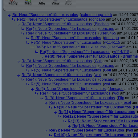
Re: Neue "Supersteuer" für Luxusautos
(
extrem_oaga_nick
am 14.01.2007,
Re(2): Neue "Supersteuer" für Luxusautos
(
doncapo
am 14.01.2007, 10
Re(3): Neue "Supersteuer" für Luxusautos
(
Binchen
am 14.01.2007, 
Re(4): Neue "Supersteuer" für Luxusautos
(
doncapo
am 14.01.200
Re(4): Neue "Supersteuer" für Luxusautos
(
User6465
am 14.01.20
Re(5): Neue "Supersteuer" für Luxusautos
(
doncapo
am 14.01.2
Re(5): Neue "Supersteuer" für Luxusautos
(
w114/115
am 14.01.
Re(6): Neue "Supersteuer" für Luxusautos
(
User6465
am 14.
Re(7): Neue "Supersteuer" für Luxusautos
(
w114/115
am 1
Re(8): Neue "Supersteuer" für Luxusautos
(
Brumms
Re(3): Neue "Supersteuer" für Luxusautos
(
Gott
am 14.01.2007, 10:5
Re(4): Neue "Supersteuer" für Luxusautos
(
doncapo
am 14.01.200
Re(5): Neue "Supersteuer" für Luxusautos
(
Gott
am 14.01.2007,
Re(3): Neue "Supersteuer" für Luxusautos
(
wol
am 14.01.2007, 11:04
Re(4): Neue "Supersteuer" für Luxusautos
(
doncapo
am 14.01.2007
Re(5): Neue "Supersteuer" für Luxusautos
(
wol
am 14.01.2007, 
Re(6): Neue "Supersteuer" für Luxusautos
(
doncapo
am 14.0
Re(7): Neue "Supersteuer" für Luxusautos
(
wol
am 14.01.2
Re(8): Neue "Supersteuer" für Luxusautos
(
Flip
am 15.0
Re(9): Neue "Supersteuer" für Luxusautos
(
reset
am 
Re(10): Neue "Supersteuer" für Luxusautos
(
Fl
Re(11): Neue "Supersteuer" für Luxusautos
Re(12): Neue "Supersteuer" für Luxusaut
Re(13): Neue "Supersteuer" für Luxusa
Re(14): Neue "Supersteuer" für Lux
Re(9): Neue "Supersteuer" für Luxusautos
(
wol
am
Re(10): Neue "Supersteuer" für Luxusautos
(
Fl