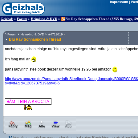
Impressum
|
Wer
Geizhals
»
Forum
»
Heimkino & DVD
»
Blu Ray Schnäppchen Thread (2255 Beiträge, 59
^
Forum
Heimkino & DVD
#
4711019
Blu Ray Schnäppchen Thread
nachdem ja schon einige auf blu ray umgestiegen sind, wäre ja ein schnäppche
ich fang mal an
pans labyrinth steelbook derzeit um wohlfeile 19,95 bei amazon
http:/
/
www.amazon.de/
Pans-Labyrinth-Steelbook-Doug-Jones/
dp/
B000RG1G5K
s=dvd&
qid=1206737519&
sr=8-5
Vom Autor zurückgezogen oder Autor hat seine Registrierung nicht bestätig