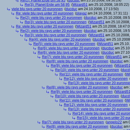
Re(2): Planet Erde um 58,95
(
ducduc
am 25.10.2008, 09:50:29)
Re(3): Planet Erde um 58,95
(
Wizard51
am 25.10.2008, 18:05:22)
viele blu rays unter 20 euronnen
(
ducduc
am 24.10.2008, 17:13:50)
Re: viele blu rays unter 20 euronnen
(
playaz
am 24.10.2008, 17:31:11)
Re(2): viele blu rays unter 20 euronnen
(
ducduc
am 25.10.2008, 09:5
Re(3): viele blu rays unter 20 euronnen
(
Wizard51
am 25.10.2008,
Re: viele blu rays unter 20 euronnen
(
Wizard51
am 25.10.2008, 18:47:0
Re(2): viele blu rays unter 20 euronnen
(
ducduc
am 25.10.2008, 19:5
Re(3): viele blu rays unter 20 euronnen
(
Wizard51
am 25.10.2008,
Re(4): viele blu rays unter 20 euronnen
(
ducduc
am 25.10.2008,
Re(5): viele blu rays unter 20 euronnen
(
Wizard51
am 25.10.
Re(6): viele blu rays unter 20 euronnen
(
ducduc
am 25.10.
Re(6): viele blu rays unter 20 euronnen
(
ducduc
am 27.10.
Re(7): viele blu rays unter 20 euronnen
(
Wizard51
am 2
Re(8): viele blu rays unter 20 euronnen
(
ducduc
am 2
Re(9): viele blu rays unter 20 euronnen
(
Wizard5
Re(10): viele blu rays unter 20 euronnen
(
ducd
Re(11): viele blu rays unter 20 euronnen
(
Wi
Re(12): viele blu rays unter 20 euronnen
Re(13): viele blu rays unter 20 euronn
Re(8): viele blu rays unter 20 euronnen
(
ducduc
am 2
Re(9): viele blu rays unter 20 euronnen
(
Wizard5
Re(10): viele blu rays unter 20 euronnen
(
ducd
Re(11): viele blu rays unter 20 euronnen
(
Wi
Re(12): viele blu rays unter 20 euronnen
Re(13): viele blu rays unter 20 euronn
Re(14): viele blu rays unter 20 euro
Re(15): viele blu rays unter 20 e
Re(7): viele blu rays unter 20 euronnen
(
angelo22
am 0
Re(8): viele blu rays unter 20 euronnen
(
ducduc
am 0