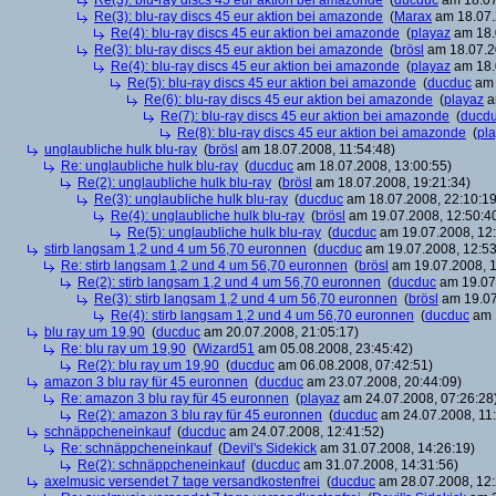
Re(3): blu-ray discs 45 eur aktion bei amazonde
(
ducduc
am 18.07
Re(3): blu-ray discs 45 eur aktion bei amazonde
(
Marax
am 18.07.
Re(4): blu-ray discs 45 eur aktion bei amazonde
(
playaz
am 18.
Re(3): blu-ray discs 45 eur aktion bei amazonde
(
brösl
am 18.07.2
Re(4): blu-ray discs 45 eur aktion bei amazonde
(
playaz
am 18.
Re(5): blu-ray discs 45 eur aktion bei amazonde
(
ducduc
am 
Re(6): blu-ray discs 45 eur aktion bei amazonde
(
playaz
a
Re(7): blu-ray discs 45 eur aktion bei amazonde
(
ducd
Re(8): blu-ray discs 45 eur aktion bei amazonde
(
pl
unglaubliche hulk blu-ray
(
brösl
am 18.07.2008, 11:54:48)
Re: unglaubliche hulk blu-ray
(
ducduc
am 18.07.2008, 13:00:55)
Re(2): unglaubliche hulk blu-ray
(
brösl
am 18.07.2008, 19:21:34)
Re(3): unglaubliche hulk blu-ray
(
ducduc
am 18.07.2008, 22:10:19
Re(4): unglaubliche hulk blu-ray
(
brösl
am 19.07.2008, 12:50:4
Re(5): unglaubliche hulk blu-ray
(
ducduc
am 19.07.2008, 12:
stirb langsam 1,2 und 4 um 56,70 euronnen
(
ducduc
am 19.07.2008, 12:53
Re: stirb langsam 1,2 und 4 um 56,70 euronnen
(
brösl
am 19.07.2008, 1
Re(2): stirb langsam 1,2 und 4 um 56,70 euronnen
(
ducduc
am 19.07.
Re(3): stirb langsam 1,2 und 4 um 56,70 euronnen
(
brösl
am 19.07
Re(4): stirb langsam 1,2 und 4 um 56,70 euronnen
(
ducduc
am 1
blu ray um 19,90
(
ducduc
am 20.07.2008, 21:05:17)
Re: blu ray um 19,90
(
Wizard51
am 05.08.2008, 23:45:42)
Re(2): blu ray um 19,90
(
ducduc
am 06.08.2008, 07:42:51)
amazon 3 blu ray für 45 euronnen
(
ducduc
am 23.07.2008, 20:44:09)
Re: amazon 3 blu ray für 45 euronnen
(
playaz
am 24.07.2008, 07:26:28
Re(2): amazon 3 blu ray für 45 euronnen
(
ducduc
am 24.07.2008, 11:
schnäppcheneinkauf
(
ducduc
am 24.07.2008, 12:41:52)
Re: schnäppcheneinkauf
(
Devil's Sidekick
am 31.07.2008, 14:26:19)
Re(2): schnäppcheneinkauf
(
ducduc
am 31.07.2008, 14:31:56)
axelmusic versendet 7 tage versandkostenfrei
(
ducduc
am 28.07.2008, 12: