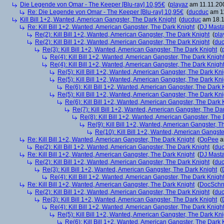
Die Legende von Omar - The Keeper [Blu-ray] 10,95€
(
playaz
am 11.11.200
Re: Die Legende von Omar - The Keeper [Blu-ray] 10,95€
(
ducduc
am 11
Kill Bill 1+2, Wanted, American Gangster, The Dark Knight
(
ducduc
am 18.1
Re: Kill Bill 1+2, Wanted, American Gangster, The Dark Knight
(
DJ Masta
Re(2): Kill Bill 1+2, Wanted, American Gangster, The Dark Knight
(
pla
Re(2): Kill Bill 1+2, Wanted, American Gangster, The Dark Knight
(
du
Re(3): Kill Bill 1+2, Wanted, American Gangster, The Dark Knight
(
Re(4): Kill Bill 1+2, Wanted, American Gangster, The Dark Knigh
Re(4): Kill Bill 1+2, Wanted, American Gangster, The Dark Knigh
Re(5): Kill Bill 1+2, Wanted, American Gangster, The Dark Kni
Re(5): Kill Bill 1+2, Wanted, American Gangster, The Dark Kni
Re(6): Kill Bill 1+2, Wanted, American Gangster, The Dark 
Re(5): Kill Bill 1+2, Wanted, American Gangster, The Dark Kni
Re(6): Kill Bill 1+2, Wanted, American Gangster, The Dark 
Re(7): Kill Bill 1+2, Wanted, American Gangster, The Da
Re(8): Kill Bill 1+2, Wanted, American Gangster, The
Re(9): Kill Bill 1+2, Wanted, American Gangster, T
Re(10): Kill Bill 1+2, Wanted, American Gangste
Re: Kill Bill 1+2, Wanted, American Gangster, The Dark Knight
(
OoPee
a
Re(2): Kill Bill 1+2, Wanted, American Gangster, The Dark Knight
(
du
Re: Kill Bill 1+2, Wanted, American Gangster, The Dark Knight
(
DJ Masta
Re(2): Kill Bill 1+2, Wanted, American Gangster, The Dark Knight
(
du
Re(3): Kill Bill 1+2, Wanted, American Gangster, The Dark Knight
(
Re(4): Kill Bill 1+2, Wanted, American Gangster, The Dark Knigh
Re: Kill Bill 1+2, Wanted, American Gangster, The Dark Knight
(
DocSchn
Re(2): Kill Bill 1+2, Wanted, American Gangster, The Dark Knight
(
du
Re(3): Kill Bill 1+2, Wanted, American Gangster, The Dark Knight
(
Re(4): Kill Bill 1+2, Wanted, American Gangster, The Dark Knigh
Re(5): Kill Bill 1+2, Wanted, American Gangster, The Dark Kni
Re(6): Kill Bill 1+2, Wanted, American Gangster, The Dark 