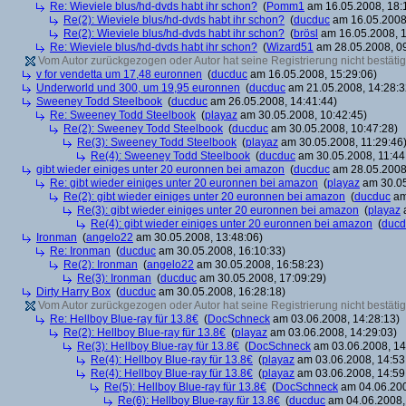
Re: Wieviele blus/hd-dvds habt ihr schon?
(
Pomm1
am 16.05.2008, 18:
Re(2): Wieviele blus/hd-dvds habt ihr schon?
(
ducduc
am 16.05.2008,
Re(2): Wieviele blus/hd-dvds habt ihr schon?
(
brösl
am 16.05.2008, 1
Re: Wieviele blus/hd-dvds habt ihr schon?
(
Wizard51
am 28.05.2008, 09
Vom Autor zurückgezogen oder Autor hat seine Registrierung nicht bestätig
v for vendetta um 17,48 euronnen
(
ducduc
am 16.05.2008, 15:29:06)
Underworld und 300, um 19,95 euronnen
(
ducduc
am 21.05.2008, 14:28:3
Sweeney Todd Steelbook
(
ducduc
am 26.05.2008, 14:41:44)
Re: Sweeney Todd Steelbook
(
playaz
am 30.05.2008, 10:42:45)
Re(2): Sweeney Todd Steelbook
(
ducduc
am 30.05.2008, 10:47:28)
Re(3): Sweeney Todd Steelbook
(
playaz
am 30.05.2008, 11:29:46
Re(4): Sweeney Todd Steelbook
(
ducduc
am 30.05.2008, 11:44
gibt wieder einiges unter 20 euronnen bei amazon
(
ducduc
am 28.05.2008,
Re: gibt wieder einiges unter 20 euronnen bei amazon
(
playaz
am 30.05
Re(2): gibt wieder einiges unter 20 euronnen bei amazon
(
ducduc
am
Re(3): gibt wieder einiges unter 20 euronnen bei amazon
(
playaz
a
Re(4): gibt wieder einiges unter 20 euronnen bei amazon
(
ducd
Ironman
(
angelo22
am 30.05.2008, 13:48:06)
Re: Ironman
(
ducduc
am 30.05.2008, 16:10:33)
Re(2): Ironman
(
angelo22
am 30.05.2008, 16:58:23)
Re(3): Ironman
(
ducduc
am 30.05.2008, 17:09:29)
Dirty Harry Box
(
ducduc
am 30.05.2008, 16:28:18)
Vom Autor zurückgezogen oder Autor hat seine Registrierung nicht bestätig
Re: Hellboy Blue-ray für 13.8€
(
DocSchneck
am 03.06.2008, 14:28:13)
Re(2): Hellboy Blue-ray für 13.8€
(
playaz
am 03.06.2008, 14:29:03)
Re(3): Hellboy Blue-ray für 13.8€
(
DocSchneck
am 03.06.2008, 14
Re(4): Hellboy Blue-ray für 13.8€
(
playaz
am 03.06.2008, 14:53
Re(4): Hellboy Blue-ray für 13.8€
(
playaz
am 03.06.2008, 14:59
Re(5): Hellboy Blue-ray für 13.8€
(
DocSchneck
am 04.06.200
Re(6): Hellboy Blue-ray für 13.8€
(
ducduc
am 04.06.2008,