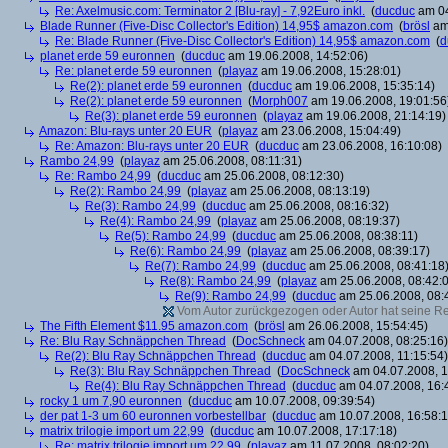
Re: Axelmusic.com: Terminator 2 [Blu-ray] - 7,92Euro inkl.
(
ducduc
am 04
Blade Runner (Five-Disc Collector's Edition) 14,95$ amazon.com
(
brösl
am 
Re: Blade Runner (Five-Disc Collector's Edition) 14,95$ amazon.com
(
d
planet erde 59 euronnen
(
ducduc
am 19.06.2008, 14:52:06)
Re: planet erde 59 euronnen
(
playaz
am 19.06.2008, 15:28:01)
Re(2): planet erde 59 euronnen
(
ducduc
am 19.06.2008, 15:35:14)
Re(2): planet erde 59 euronnen
(
Morph007
am 19.06.2008, 19:01:56
Re(3): planet erde 59 euronnen
(
playaz
am 19.06.2008, 21:14:19)
Amazon: Blu-rays unter 20 EUR
(
playaz
am 23.06.2008, 15:04:49)
Re: Amazon: Blu-rays unter 20 EUR
(
ducduc
am 23.06.2008, 16:10:08)
Rambo 24,99
(
playaz
am 25.06.2008, 08:11:31)
Re: Rambo 24,99
(
ducduc
am 25.06.2008, 08:12:30)
Re(2): Rambo 24,99
(
playaz
am 25.06.2008, 08:13:19)
Re(3): Rambo 24,99
(
ducduc
am 25.06.2008, 08:16:32)
Re(4): Rambo 24,99
(
playaz
am 25.06.2008, 08:19:37)
Re(5): Rambo 24,99
(
ducduc
am 25.06.2008, 08:38:11)
Re(6): Rambo 24,99
(
playaz
am 25.06.2008, 08:39:17)
Re(7): Rambo 24,99
(
ducduc
am 25.06.2008, 08:41:18
Re(8): Rambo 24,99
(
playaz
am 25.06.2008, 08:42:
Re(9): Rambo 24,99
(
ducduc
am 25.06.2008, 08:
Vom Autor zurückgezogen oder Autor hat seine Regi
The Fifth Element $11.95 amazon.com
(
brösl
am 26.06.2008, 15:54:45)
Re: Blu Ray Schnäppchen Thread
(
DocSchneck
am 04.07.2008, 08:25:16)
Re(2): Blu Ray Schnäppchen Thread
(
ducduc
am 04.07.2008, 11:15:54)
Re(3): Blu Ray Schnäppchen Thread
(
DocSchneck
am 04.07.2008, 1
Re(4): Blu Ray Schnäppchen Thread
(
ducduc
am 04.07.2008, 16:
rocky 1 um 7,90 euronnen
(
ducduc
am 10.07.2008, 09:39:54)
der pat 1-3 um 60 euronnen vorbestellbar
(
ducduc
am 10.07.2008, 16:58:1
matrix trilogie import um 22,99
(
ducduc
am 10.07.2008, 17:17:18)
Re: matrix trilogie import um 22,99
(
playaz
am 11.07.2008, 08:02:20)