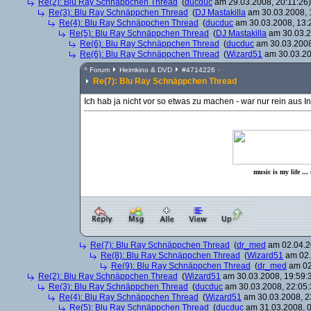
Re(2): Blu Ray Schnäppchen Thread
(
ducduc
am 29.03.2008, 20:11:26)
Re(3): Blu Ray Schnäppchen Thread
(
DJ Mastakilla
am 30.03.2008, 
Re(4): Blu Ray Schnäppchen Thread
(
ducduc
am 30.03.2008, 13:
Re(5): Blu Ray Schnäppchen Thread
(
DJ Mastakilla
am 30.03.2
Re(6): Blu Ray Schnäppchen Thread
(
ducduc
am 30.03.2008
Re(6): Blu Ray Schnäppchen Thread
(
Wizard51
am 30.03.20
^
Forum
Heimkino & DVD
#
4714226
Re(7): Blu Ray Schnäppchen Thread
Ich hab ja nicht vor so etwas zu machen - war nur rein aus I
music is my life ...
Re(7): Blu Ray Schnäppchen Thread
(
dr_med
am 02.04.2
Re(8): Blu Ray Schnäppchen Thread
(
Wizard51
am 02.
Re(9): Blu Ray Schnäppchen Thread
(
dr_med
am 02
Re(2): Blu Ray Schnäppchen Thread
(
Wizard51
am 30.03.2008, 19:59:
Re(3): Blu Ray Schnäppchen Thread
(
ducduc
am 30.03.2008, 22:05:
Re(4): Blu Ray Schnäppchen Thread
(
Wizard51
am 30.03.2008, 2
Re(5): Blu Ray Schnäppchen Thread
(
ducduc
am 31.03.2008, 0