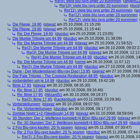
Re(9): viele blu rays unter 20 euronnen
(
angelo2
Re(10): viele blu rays unter 20 euronnen
(
ducd
Re(11): viele blu rays unter 20 euronnen
(
an
Re(12): viele blu rays unter 20 euronnen
Re(12): viele blu rays unter 20 euronnen
Die Fliege, 19,90
(
playaz
am 25.10.2008, 21:15:29)
Die Fliege, 19,90
(
playaz
am 25.10.2008, 21:15:44)
Re: Die Fliege, 19,90
(
ducduc
am 25.10.2008, 21:23:05)
Die Mumie Trilogie um 44,99
(
ducduc
am 25.10.2008, 21:38:09)
Re: Die Mumie Trilogie um 44,99
(
playaz
am 25.10.2008, 21:59:52)
Re(2): Die Mumie Trilogie um 44,99
(
ducduc
am 26.10.2008, 09:02:2
Re(3): Die Mumie Trilogie um 44,99
(
playaz
am 26.10.2008, 12:12
Re(4): Die Mumie Trilogie um 44,99
(
ducduc
am 26.10.2008, 14
Re: Die Mumie Trilogie um 44,99
(
cermi
am 26.10.2008, 11:07:12)
Re(2): Die Mumie Trilogie um 44,99
(
ducduc
am 27.10.2008, 08:34:5
Dune - Der Wüstenplanet (Blu-ray Disc) 13,95
(
playaz
am 27.10.2008, 09:
Der Pate Trilogie - The Coppola Restoration 48,95
(
ducduc
am 29.10.2008,
vorbestellen um je 14,99
(
ducduc
am 29.10.2008, 19:42:19)
filme 17,95
(
playaz
am 30.10.2008, 08:35:30)
Re: filme 17,95
(
ducduc
am 30.10.2008, 09:16:46)
Re: filme 17,95
(
Wizard51
am 30.10.2008, 09:19:37)
Re(2): filme 17,95
(
hackenbush
am 03.11.2008, 23:29:36)
Vorbestellungen
(
playaz
am 30.10.2008, 09:07:50)
Re: Vorbestellungen
(
ducduc
am 30.10.2008, 09:17:37)
Zombie Night 1+2 (Steelbook) 14,99
(
playaz
am 31.10.2008, 08:59:04)
30 Stunden: Der 2. Weltkrieg komplett (4 BDs) [Blu-ray] 29,99
(
playaz
am 03
Re: 30 Stunden: Der 2. Weltkrieg komplett (4 BDs) [Blu-ray] 29,99
(
ducd
2 Fox Blu-rays kaufen, 20 % sparen
(
playaz
am 05.11.2008, 07:30:47)
Re: 2 Fox Blu-rays kaufen, 20 % sparen
(
ducduc
am 05.11.2008, 07:44:
Re(2): 2 Fox Blu-rays kaufen, 20 % sparen
(
playaz
am 05.11.2008, 07