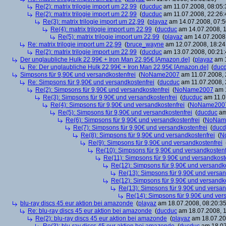
Re(2): matrix trilogie import um 22,99
(
ducduc
am 11.07.2008, 08:05:
Re(2): matrix trilogie import um 22,99
(
ducduc
am 11.07.2008, 22:26:
Re(3): matrix trilogie import um 22,99
(
playaz
am 14.07.2008, 07:5
Re(4): matrix trilogie import um 22,99
(
ducduc
am 14.07.2008, 1
Re(5): matrix trilogie import um 22,99
(
playaz
am 14.07.2008,
Re: matrix trilogie import um 22,99
(
bruce_wayne
am 12.07.2008, 18:24
Re(2): matrix trilogie import um 22,99
(
ducduc
am 13.07.2008, 00:21:
Der unglaubliche Hulk 22,99€ + Iron Man 22,95€ [Amazon.de]
(
playaz
am 1
Re: Der unglaubliche Hulk 22,99€ + Iron Man 22,95€ [Amazon.de]
(
duc
Simpsons für 9,90€ und versandkostenfrei
(
NoName2007
am 11.07.2008, 
Re: Simpsons für 9,90€ und versandkostenfrei
(
ducduc
am 11.07.2008, 
Re(2): Simpsons für 9,90€ und versandkostenfrei
(
NoName2007
am 1
Re(3): Simpsons für 9,90€ und versandkostenfrei
(
ducduc
am 11.0
Re(4): Simpsons für 9,90€ und versandkostenfrei
(
NoName200
Re(5): Simpsons für 9,90€ und versandkostenfrei
(
ducduc
am
Re(6): Simpsons für 9,90€ und versandkostenfrei
(
NoNam
Re(7): Simpsons für 9,90€ und versandkostenfrei
(
ducd
Re(8): Simpsons für 9,90€ und versandkostenfrei
(
N
Re(9): Simpsons für 9,90€ und versandkostenfrei
Re(10): Simpsons für 9,90€ und versandkostenf
Re(11): Simpsons für 9,90€ und versandkost
Re(12): Simpsons für 9,90€ und versandko
Re(13): Simpsons für 9,90€ und versan
Re(12): Simpsons für 9,90€ und versandko
Re(13): Simpsons für 9,90€ und versan
Re(14): Simpsons für 9,90€ und ver
blu-ray discs 45 eur aktion bei amazonde
(
playaz
am 18.07.2008, 08:20:35
Re: blu-ray discs 45 eur aktion bei amazonde
(
ducduc
am 18.07.2008, 1
Re(2): blu-ray discs 45 eur aktion bei amazonde
(
playaz
am 18.07.200