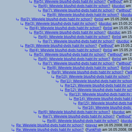
Re(5): Wieviele blus/hd-dvds habt ihr schon?
(
"without"
am 15
Re(6): Wieviele blus/hd-dvds habt ihr schon?
(
ducduc
am 1
Re(7): Wieviele blus/hd-dvds habt ihr schon?
(
"without"
Re(8): Wieviele blus/hd-dvds habt ihr schon?
(
ducdu
Re(2): Wieviele blus/hd-dvds habt ihr schon?
(
brösl
am 15.05.2008, 1
Re(3): Wieviele blus/hd-dvds habt ihr schon?
(
ducduc
am 15.05.20
Re(4): Wieviele blus/hd-dvds habt ihr schon?
(
brösl
am 15.05.20
Re(5): Wieviele blus/hd-dvds habt ihr schon?
(
ducduc
am 15.
Re(6): Wieviele blus/hd-dvds habt ihr schon?
(
brösl
am 15.
Re(7): Wieviele blus/hd-dvds habt ihr schon?
(
ducduc
a
Re(3): Wieviele blus/hd-dvds habt ihr schon?
(
"without"
am 15.05.2
Re(4): Wieviele blus/hd-dvds habt ihr schon?
(
brösl
am 15.05.20
Re(5): Wieviele blus/hd-dvds habt ihr schon?
(
"without"
am 15
Re(6): Wieviele blus/hd-dvds habt ihr schon?
(
brösl
am 15.
Re(7): Wieviele blus/hd-dvds habt ihr schon?
(
"without"
Re(8): Wieviele blus/hd-dvds habt ihr schon?
(
brösl
a
Re(9): Wieviele blus/hd-dvds habt ihr schon?
(
"wi
Re(10): Wieviele blus/hd-dvds habt ihr schon?
Re(11): Wieviele blus/hd-dvds habt ihr scho
Re(12): Wieviele blus/hd-dvds habt ihr s
Re(12): Wieviele blus/hd-dvds habt ihr s
Re(13): Wieviele blus/hd-dvds habt ihr
Re(14): Wieviele blus/hd-dvds habt 
Re(15): Wieviele blus/hd-dvds ha
Re(16): Wieviele blus/hd-dvds 
Re(6): Wieviele blus/hd-dvds habt ihr schon?
(
ducduc
am 1
Re(7): Wieviele blus/hd-dvds habt ihr schon?
(
"without"
Re(8): Wieviele blus/hd-dvds habt ihr schon?
(
ducdu
Re: Wieviele blus/hd-dvds habt ihr schon?
(
playaz
am 16.05.2008, 08:2
Re: Wieviele blus/hd-dvds habt ihr schon?
(
FunkFish
am 16.05.2008, 08