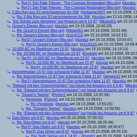
Re(2): Der Pate Trilogie - The Coppola Restoration [Blu-ray]
(
ducduc
Re(2): Der Pate Trilogie - The Coppola Restoration [Blu-ray]
(
ducduc
2 Blu Ray aus 53 verschiedenen für 30€
(
NoName2007
am 13.10.2008, 13
Re: 2 Blu Ray aus 53 verschiedenen für 30€
(
ducduc
am 13.10.2008, 14
"Ein Schatz zum Verlieben" bei Amazon um € 13,97
(
Wizard51
am 15.10.20
Ocean's Eleven [Blu-ray]
(
ducduc
am 15.10.2008, 10:00:20)
Re: Ocean's Eleven [Blu-ray]
(
Wizard51
am 15.10.2008, 10:01:40)
Re: Ocean's Eleven [Blu-ray]
(
w114/115
am 15.10.2008, 10:02:15)
Re(2): Ocean's Eleven [Blu-ray]
(
ducduc
am 15.10.2008, 10:03:47)
Re(3): Ocean's Eleven [Blu-ray]
(
w114/115
am 15.10.2008, 10:09:
10.000 BC im Steelbook um 15,97
(
ducduc
am 15.10.2008, 14:19:13)
Re: 10.000 BC im Steelbook um 15,97
(
Esubam
am 16.10.2008, 09:10:
Re(2): 10.000 BC im Steelbook um 15,97
(
ducduc
am 16.10.2008, 09
Re(3): 10.000 BC im Steelbook um 15,97
(
playaz
am 16.10.2008, 
Re(4): 10.000 BC im Steelbook um 15,97
(
ducduc
am 16.10.200
Keinohrhasen 15,97 Der schwarze Falke 11,97
(
ducduc
am 16.10.2008, 09
Re: Keinohrhasen 15,97 Der schwarze Falke 11,97
(
angelo22
am 16.10.
Re(2): Keinohrhasen 15,97 Der schwarze Falke 11,97
(
ducduc
am 16.
"Edward mit den Scherenhänden" nur heute bei Amazon um € 8,97
(
Wizar
Re: "Edward mit den Scherenhänden" nur heute bei Amazon um € 8,97
"Ocean's Twelve"
(
Pomm1
am 19.10.2008, 13:35:34)
Penelope
(
Pomm1
am 19.10.2008, 13:38:01)
Re: Penelope
(
ducduc
am 19.10.2008, 13:50:25)
Re: "Ocean's Twelve"
(
ducduc
am 19.10.2008, 13:50:56)
Re: "Edward mit den Scherenhänden" nur heute bei Amazon um € 8,97
Das Omen um 8,97
(
ducduc
am 20.10.2008, 07:00:32)
Re: Das Omen um 8,97
(
playaz
am 20.10.2008, 08:26:48)
Re(2): Das Omen um 8,97
(
ducduc
am 20.10.2008, 08:30:47)
Re(3): Das Omen um 8,97
(
playaz
am 20.10.2008, 08:45:10)
The Sixth Sense um € 14,97,-
(
Pomm1
am 20.10.2008, 14:04:5