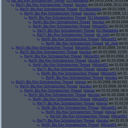
Re: Blu Ray Schnäppchen Thread
(
DJ Mastakilla
am 29.03.2008, 20:03:08
Re(2): Blu Ray Schnäppchen Thread
(
ducduc
am 29.03.2008, 20:11:26)
Re(3): Blu Ray Schnäppchen Thread
(
DJ Mastakilla
am 30.03.2008, 
Re(4): Blu Ray Schnäppchen Thread
(
ducduc
am 30.03.2008, 13:
Re(5): Blu Ray Schnäppchen Thread
(
DJ Mastakilla
am 30.03.2
Re(6): Blu Ray Schnäppchen Thread
(
ducduc
am 30.03.2008
Re(6): Blu Ray Schnäppchen Thread
(
Wizard51
am 30.03.20
Re(7): Blu Ray Schnäppchen Thread
(
DJ Mastakilla
am 30
Re(7): Blu Ray Schnäppchen Thread
(
dr_med
am 02.04.2
Re(8): Blu Ray Schnäppchen Thread
(
Wizard51
am 02.
Re(9): Blu Ray Schnäppchen Thread
(
dr_med
am 02
Re(2): Blu Ray Schnäppchen Thread
(
Wizard51
am 30.03.2008, 19:59:
Re(3): Blu Ray Schnäppchen Thread
(
ducduc
am 30.03.2008, 22:05:
Re(4): Blu Ray Schnäppchen Thread
(
Wizard51
am 30.03.2008, 2
Re(5): Blu Ray Schnäppchen Thread
(
ducduc
am 31.03.2008, 0
Re(6): Blu Ray Schnäppchen Thread
(
Wizard51
am 31.03.20
Re(7): Blu Ray Schnäppchen Thread
(
ducduc
am 31.03.20
Re(8): Blu Ray Schnäppchen Thread
(
Wizard51
am 31.
Re(9): Blu Ray Schnäppchen Thread
(
ducduc
am 31.
Re(2): Blu Ray Schnäppchen Thread
(
playaz
am 31.03.2008, 08:42:02)
Re(3): Blu Ray Schnäppchen Thread
(
ducduc
am 31.03.2008, 08:45:
Re(4): Blu Ray Schnäppchen Thread
(
playaz
am 31.03.2008, 08:4
Re(5): Blu Ray Schnäppchen Thread
(
ducduc
am 31.03.2008, 0
Re(6): Blu Ray Schnäppchen Thread
(
Wizard51
am 31.03.20
Re(7): Blu Ray Schnäppchen Thread
(
playaz
am 31.03.20
Re(8): Blu Ray Schnäppchen Thread
(
Wizard51
am 31.
Re(9): Blu Ray Schnäppchen Thread
(
playaz
am 31.
Re(10): Blu Ray Schnäppchen Thread
(
Wizard51
Re(7): Blu Ray Schnäppchen Thread
(
ducduc
am 31.03.20
Re(8): Blu Ray Schnäppchen Thread
(
Wizard51
am 31.