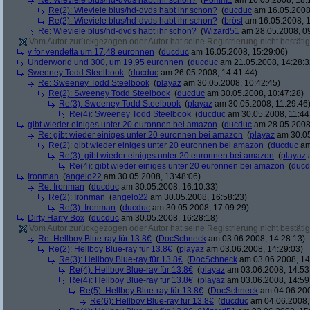
Re: Wieviele blus/hd-dvds habt ihr schon?
(
Pomm1
am 16.05.2008, 18:
Re(2): Wieviele blus/hd-dvds habt ihr schon?
(
ducduc
am 16.05.2008,
Re(2): Wieviele blus/hd-dvds habt ihr schon?
(
brösl
am 16.05.2008, 1
Re: Wieviele blus/hd-dvds habt ihr schon?
(
Wizard51
am 28.05.2008, 09
Vom Autor zurückgezogen oder Autor hat seine Registrierung nicht bestätig
v for vendetta um 17,48 euronnen
(
ducduc
am 16.05.2008, 15:29:06)
Underworld und 300, um 19,95 euronnen
(
ducduc
am 21.05.2008, 14:28:3
Sweeney Todd Steelbook
(
ducduc
am 26.05.2008, 14:41:44)
Re: Sweeney Todd Steelbook
(
playaz
am 30.05.2008, 10:42:45)
Re(2): Sweeney Todd Steelbook
(
ducduc
am 30.05.2008, 10:47:28)
Re(3): Sweeney Todd Steelbook
(
playaz
am 30.05.2008, 11:29:46
Re(4): Sweeney Todd Steelbook
(
ducduc
am 30.05.2008, 11:44
gibt wieder einiges unter 20 euronnen bei amazon
(
ducduc
am 28.05.2008,
Re: gibt wieder einiges unter 20 euronnen bei amazon
(
playaz
am 30.05
Re(2): gibt wieder einiges unter 20 euronnen bei amazon
(
ducduc
am
Re(3): gibt wieder einiges unter 20 euronnen bei amazon
(
playaz
a
Re(4): gibt wieder einiges unter 20 euronnen bei amazon
(
ducd
Ironman
(
angelo22
am 30.05.2008, 13:48:06)
Re: Ironman
(
ducduc
am 30.05.2008, 16:10:33)
Re(2): Ironman
(
angelo22
am 30.05.2008, 16:58:23)
Re(3): Ironman
(
ducduc
am 30.05.2008, 17:09:29)
Dirty Harry Box
(
ducduc
am 30.05.2008, 16:28:18)
Vom Autor zurückgezogen oder Autor hat seine Registrierung nicht bestätig
Re: Hellboy Blue-ray für 13.8€
(
DocSchneck
am 03.06.2008, 14:28:13)
Re(2): Hellboy Blue-ray für 13.8€
(
playaz
am 03.06.2008, 14:29:03)
Re(3): Hellboy Blue-ray für 13.8€
(
DocSchneck
am 03.06.2008, 14
Re(4): Hellboy Blue-ray für 13.8€
(
playaz
am 03.06.2008, 14:53
Re(4): Hellboy Blue-ray für 13.8€
(
playaz
am 03.06.2008, 14:59
Re(5): Hellboy Blue-ray für 13.8€
(
DocSchneck
am 04.06.200
Re(6): Hellboy Blue-ray für 13.8€
(
ducduc
am 04.06.2008,