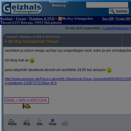
Impressum
|
Werbung
Geizhals
»
Forum
»
Heimkino & DVD
»
Blu Ray Schnäppchen
Top-100
|
Fresh-100
Thread (2255 Beiträge, 59931 Mal gelesen)
Du bist nicht angemeldet. [
Login/Registrieren
]
^
Forum
Heimkino & DVD
#
4711019
Blu Ray Schnäppchen Thread
nachdem ja schon einige auf blu ray umgestiegen sind, wäre ja ein schnäppche
ich fang mal an
pans labyrinth steelbook derzeit um wohlfeile 19,95 bei amazon
http:/
/
www.amazon.de/
Pans-Labyrinth-Steelbook-Doug-Jones/
dp/
B000RG1G5K
s=dvd&
qid=1206737519&
sr=8-5