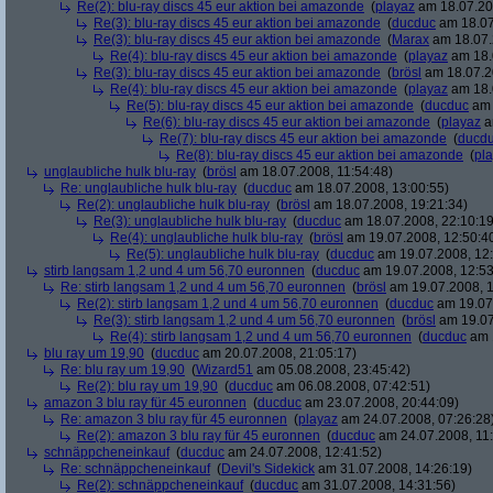
Re(2): blu-ray discs 45 eur aktion bei amazonde
(
playaz
am 18.07.200
Re(3): blu-ray discs 45 eur aktion bei amazonde
(
ducduc
am 18.07
Re(3): blu-ray discs 45 eur aktion bei amazonde
(
Marax
am 18.07.
Re(4): blu-ray discs 45 eur aktion bei amazonde
(
playaz
am 18.
Re(3): blu-ray discs 45 eur aktion bei amazonde
(
brösl
am 18.07.2
Re(4): blu-ray discs 45 eur aktion bei amazonde
(
playaz
am 18.
Re(5): blu-ray discs 45 eur aktion bei amazonde
(
ducduc
am 
Re(6): blu-ray discs 45 eur aktion bei amazonde
(
playaz
a
Re(7): blu-ray discs 45 eur aktion bei amazonde
(
ducd
Re(8): blu-ray discs 45 eur aktion bei amazonde
(
pl
unglaubliche hulk blu-ray
(
brösl
am 18.07.2008, 11:54:48)
Re: unglaubliche hulk blu-ray
(
ducduc
am 18.07.2008, 13:00:55)
Re(2): unglaubliche hulk blu-ray
(
brösl
am 18.07.2008, 19:21:34)
Re(3): unglaubliche hulk blu-ray
(
ducduc
am 18.07.2008, 22:10:19
Re(4): unglaubliche hulk blu-ray
(
brösl
am 19.07.2008, 12:50:4
Re(5): unglaubliche hulk blu-ray
(
ducduc
am 19.07.2008, 12:
stirb langsam 1,2 und 4 um 56,70 euronnen
(
ducduc
am 19.07.2008, 12:53
Re: stirb langsam 1,2 und 4 um 56,70 euronnen
(
brösl
am 19.07.2008, 1
Re(2): stirb langsam 1,2 und 4 um 56,70 euronnen
(
ducduc
am 19.07.
Re(3): stirb langsam 1,2 und 4 um 56,70 euronnen
(
brösl
am 19.07
Re(4): stirb langsam 1,2 und 4 um 56,70 euronnen
(
ducduc
am 1
blu ray um 19,90
(
ducduc
am 20.07.2008, 21:05:17)
Re: blu ray um 19,90
(
Wizard51
am 05.08.2008, 23:45:42)
Re(2): blu ray um 19,90
(
ducduc
am 06.08.2008, 07:42:51)
amazon 3 blu ray für 45 euronnen
(
ducduc
am 23.07.2008, 20:44:09)
Re: amazon 3 blu ray für 45 euronnen
(
playaz
am 24.07.2008, 07:26:28
Re(2): amazon 3 blu ray für 45 euronnen
(
ducduc
am 24.07.2008, 11:
schnäppcheneinkauf
(
ducduc
am 24.07.2008, 12:41:52)
Re: schnäppcheneinkauf
(
Devil's Sidekick
am 31.07.2008, 14:26:19)
Re(2): schnäppcheneinkauf
(
ducduc
am 31.07.2008, 14:31:56)