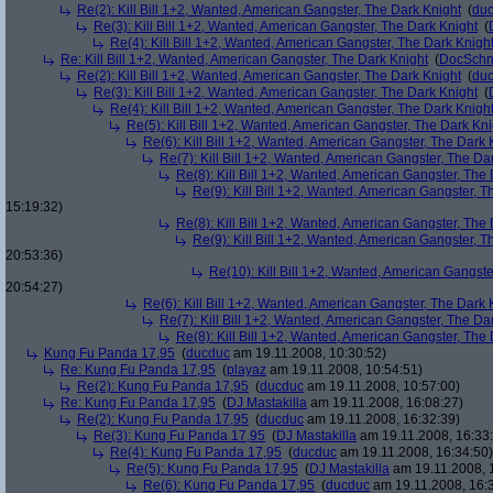
Re(2): Kill Bill 1+2, Wanted, American Gangster, The Dark Knight
(
du
Re(3): Kill Bill 1+2, Wanted, American Gangster, The Dark Knight
(
Re(4): Kill Bill 1+2, Wanted, American Gangster, The Dark Knigh
Re: Kill Bill 1+2, Wanted, American Gangster, The Dark Knight
(
DocSchn
Re(2): Kill Bill 1+2, Wanted, American Gangster, The Dark Knight
(
du
Re(3): Kill Bill 1+2, Wanted, American Gangster, The Dark Knight
(
Re(4): Kill Bill 1+2, Wanted, American Gangster, The Dark Knigh
Re(5): Kill Bill 1+2, Wanted, American Gangster, The Dark Kni
Re(6): Kill Bill 1+2, Wanted, American Gangster, The Dark 
Re(7): Kill Bill 1+2, Wanted, American Gangster, The Da
Re(8): Kill Bill 1+2, Wanted, American Gangster, The
Re(9): Kill Bill 1+2, Wanted, American Gangster, T
15:19:32)
Re(8): Kill Bill 1+2, Wanted, American Gangster, The
Re(9): Kill Bill 1+2, Wanted, American Gangster, T
20:53:36)
Re(10): Kill Bill 1+2, Wanted, American Gangste
20:54:27)
Re(6): Kill Bill 1+2, Wanted, American Gangster, The Dark 
Re(7): Kill Bill 1+2, Wanted, American Gangster, The Da
Re(8): Kill Bill 1+2, Wanted, American Gangster, The
Kung Fu Panda 17,95
(
ducduc
am 19.11.2008, 10:30:52)
Re: Kung Fu Panda 17,95
(
playaz
am 19.11.2008, 10:54:51)
Re(2): Kung Fu Panda 17,95
(
ducduc
am 19.11.2008, 10:57:00)
Re: Kung Fu Panda 17,95
(
DJ Mastakilla
am 19.11.2008, 16:08:27)
Re(2): Kung Fu Panda 17,95
(
ducduc
am 19.11.2008, 16:32:39)
Re(3): Kung Fu Panda 17,95
(
DJ Mastakilla
am 19.11.2008, 16:33
Re(4): Kung Fu Panda 17,95
(
ducduc
am 19.11.2008, 16:34:50)
Re(5): Kung Fu Panda 17,95
(
DJ Mastakilla
am 19.11.2008, 
Re(6): Kung Fu Panda 17,95
(
ducduc
am 19.11.2008, 16: