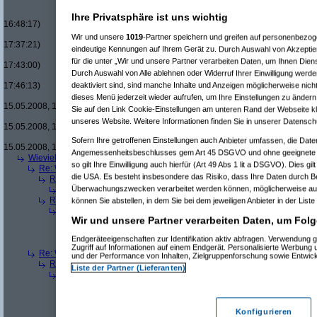
Re(16): Men in Black um £12.33
Re(17): Men in Black um £12
Ihre Privatsphäre ist uns wichtig
16:48:17)
Re(18): Men in Black um 
Wir und unsere
1019
-Partner speichern und greifen auf personenbezo
17:37:21)
eindeutige Kennungen auf Ihrem Gerät zu. Durch Auswahl von Akzeptier
Re(19): Men in Black u
für die unter „Wir und unsere Partner verarbeiten Daten, um Ihnen Dien
17:43:00)
Durch Auswahl von Alle ablehnen oder Widerruf Ihrer Einwilligung werde
Re(20): Men in Blac
deaktiviert sind, sind manche Inhalte und Anzeigen möglicherweise nicht
17:46:13)
Re(21): Men in B
dieses Menü jederzeit wieder aufrufen, um Ihre Einstellungen zu ändern 
15.05.2008, 17:49:46)
Sie auf den Link Cookie-Einstellungen am unteren Rand der Webseite kli
Re(22): Men in
unseres Website. Weitere Informationen finden Sie in unserer Datensch
15.05.2008, 18:07:18)
Re(23): Men
Sofern Ihre getroffenen Einstellungen auch Anbieter umfassen, die Daten
15.05.2008, 18:13:17)
Angemessenheitsbeschlusses gem Art 45 DSGVO und ohne geeignete G
Wieviele blus/hd-dvds habt ihr schon?
(
brösl
am 15.05.2008, 18:06:08)
so gilt Ihre Einwilligung auch hierfür (Art 49 Abs 1 lit a DSGVO). Dies gi
Re: Wieviele blus/hd-dvds habt ihr schon?
(
ducduc
am 15.05.2008, 18:0
die USA. Es besteht insbesondere das Risiko, dass Ihre Daten durch B
Re(2): Wieviele blus/hd-dvds habt ihr schon?
(
brösl
am 15.05.2008, 1
Überwachungszwecken verarbeitet werden können, möglicherweise auc
Re(3): Wieviele blus/hd-dvds habt ihr schon?
(
ducduc
am 15.05.20
Re(2): Wieviele blus/hd-dvds habt ihr schon?
(
hackenbush
am 15.05.
können Sie abstellen, in dem Sie bei dem jeweiligen Anbieter in der Liste
Re(3): Wieviele blus/hd-dvds habt ihr schon?
(
ducduc
am 16.05.20
Wir und unsere Partner verarbeiten Daten, um Folg
Re(4): Wieviele blus/hd-dvds habt ihr schon?
(
hackenbush
am 1
Re(5): Wieviele blus/hd-dvds habt ihr schon?
(
ducduc
am 16.
Endgeräteeigenschaften zur Identifikation aktiv abfragen. Verwendung 
Re(6): Wieviele blus/hd-dvds habt ihr schon?
(
hackenbus
Zugriff auf Informationen auf einem Endgerät. Personalisierte Werbung
Re: Wieviele blus/hd-dvds habt ihr schon?
(
"without"
am 15.05.2008, 18
und der Performance von Inhalten, Zielgruppenforschung sowie Entwic
Re(2): Wieviele blus/hd-dvds habt ihr schon?
(
ducduc
am 15.05.2008,
Liste der Partner (Lieferanten)
Re(3): Wieviele blus/hd-dvds habt ihr schon?
(
"without"
am 15.05.2
Re(4): Wieviele blus/hd-dvds habt ihr schon?
(
ducduc
am 15.05.
Re(5): Wieviele blus/hd-dvds habt ihr schon?
(
"without"
am 15
Re(6): Wieviele blus/hd-dvds habt ihr schon?
(
ducduc
am 1
Konfigurieren