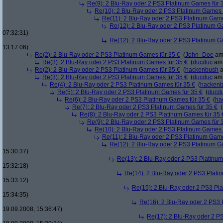
Re(9): 2 Blu-Ray oder 2 PS3 Platinum Games für 
Re(10): 2 Blu-Ray oder 2 PS3 Platinum Games 
Re(11): 2 Blu-Ray oder 2 PS3 Platinum Game
Re(12): 2 Blu-Ray oder 2 PS3 Platinum G
07:32:31)
Re(12): 2 Blu-Ray oder 2 PS3 Platinum G
13:17:06)
Re(2): 2 Blu-Ray oder 2 PS3 Platinum Games für 35 €
(
John_Doe
am 
Re(3): 2 Blu-Ray oder 2 PS3 Platinum Games für 35 €
(
ducduc
am 
Re(2): 2 Blu-Ray oder 2 PS3 Platinum Games für 35 €
(
hackenbush
a
Re(3): 2 Blu-Ray oder 2 PS3 Platinum Games für 35 €
(
ducduc
am 
Re(4): 2 Blu-Ray oder 2 PS3 Platinum Games für 35 €
(
hacken
Re(5): 2 Blu-Ray oder 2 PS3 Platinum Games für 35 €
(
ducd
Re(6): 2 Blu-Ray oder 2 PS3 Platinum Games für 35 €
(
ha
Re(7): 2 Blu-Ray oder 2 PS3 Platinum Games für 35 €
(
Re(8): 2 Blu-Ray oder 2 PS3 Platinum Games für 35 
Re(9): 2 Blu-Ray oder 2 PS3 Platinum Games für 
Re(10): 2 Blu-Ray oder 2 PS3 Platinum Games 
Re(11): 2 Blu-Ray oder 2 PS3 Platinum Game
Re(12): 2 Blu-Ray oder 2 PS3 Platinum G
15:30:37)
Re(13): 2 Blu-Ray oder 2 PS3 Platinum
15:32:18)
Re(14): 2 Blu-Ray oder 2 PS3 Plati
15:33:12)
Re(15): 2 Blu-Ray oder 2 PS3 Pl
15:34:35)
Re(16): 2 Blu-Ray oder 2 PS3 
19.09.2008, 15:36:47)
Re(17): 2 Blu-Ray oder 2 P