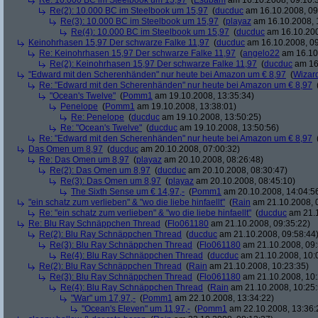
Re: 10.000 BC im Steelbook um 15,97
(
Esubam
am 16.10.2008, 09:10:
Re(2): 10.000 BC im Steelbook um 15,97
(
ducduc
am 16.10.2008, 09
Re(3): 10.000 BC im Steelbook um 15,97
(
playaz
am 16.10.2008, 
Re(4): 10.000 BC im Steelbook um 15,97
(
ducduc
am 16.10.200
Keinohrhasen 15,97 Der schwarze Falke 11,97
(
ducduc
am 16.10.2008, 09
Re: Keinohrhasen 15,97 Der schwarze Falke 11,97
(
angelo22
am 16.10.
Re(2): Keinohrhasen 15,97 Der schwarze Falke 11,97
(
ducduc
am 16.
"Edward mit den Scherenhänden" nur heute bei Amazon um € 8,97
(
Wizar
Re: "Edward mit den Scherenhänden" nur heute bei Amazon um € 8,97
"Ocean's Twelve"
(
Pomm1
am 19.10.2008, 13:35:34)
Penelope
(
Pomm1
am 19.10.2008, 13:38:01)
Re: Penelope
(
ducduc
am 19.10.2008, 13:50:25)
Re: "Ocean's Twelve"
(
ducduc
am 19.10.2008, 13:50:56)
Re: "Edward mit den Scherenhänden" nur heute bei Amazon um € 8,97
Das Omen um 8,97
(
ducduc
am 20.10.2008, 07:00:32)
Re: Das Omen um 8,97
(
playaz
am 20.10.2008, 08:26:48)
Re(2): Das Omen um 8,97
(
ducduc
am 20.10.2008, 08:30:47)
Re(3): Das Omen um 8,97
(
playaz
am 20.10.2008, 08:45:10)
The Sixth Sense um € 14,97,-
(
Pomm1
am 20.10.2008, 14:04:5
"ein schatz zum verlieben" & "wo die liebe hinfaellt"
(
Rain
am 21.10.2008, 
Re: "ein schatz zum verlieben" & "wo die liebe hinfaellt"
(
ducduc
am 21.1
Re: Blu Ray Schnäppchen Thread
(
Flo061180
am 21.10.2008, 09:35:22)
Re(2): Blu Ray Schnäppchen Thread
(
ducduc
am 21.10.2008, 09:58:44
Re(3): Blu Ray Schnäppchen Thread
(
Flo061180
am 21.10.2008, 09:
Re(4): Blu Ray Schnäppchen Thread
(
ducduc
am 21.10.2008, 10:
Re(2): Blu Ray Schnäppchen Thread
(
Rain
am 21.10.2008, 10:23:35)
Re(3): Blu Ray Schnäppchen Thread
(
Flo061180
am 21.10.2008, 10:
Re(4): Blu Ray Schnäppchen Thread
(
Rain
am 21.10.2008, 10:25:
"War" um 17,97,-
(
Pomm1
am 22.10.2008, 13:34:22)
"Ocean's Eleven" um 11,97,-
(
Pomm1
am 22.10.2008, 13:36: