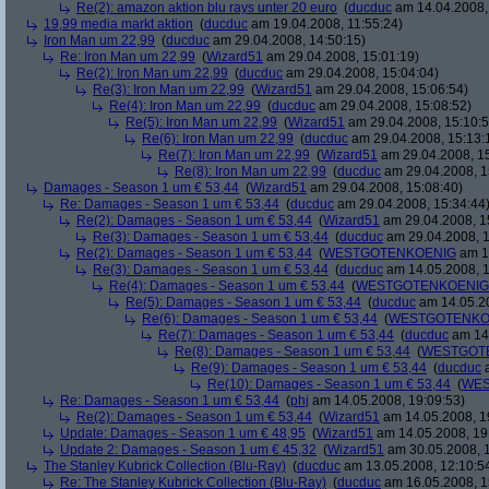
Re(2): amazon aktion blu rays unter 20 euro
(
ducduc
am 14.04.2008,
19,99 media markt aktion
(
ducduc
am 19.04.2008, 11:55:24)
Iron Man um 22,99
(
ducduc
am 29.04.2008, 14:50:15)
Re: Iron Man um 22,99
(
Wizard51
am 29.04.2008, 15:01:19)
Re(2): Iron Man um 22,99
(
ducduc
am 29.04.2008, 15:04:04)
Re(3): Iron Man um 22,99
(
Wizard51
am 29.04.2008, 15:06:54)
Re(4): Iron Man um 22,99
(
ducduc
am 29.04.2008, 15:08:52)
Re(5): Iron Man um 22,99
(
Wizard51
am 29.04.2008, 15:10:5
Re(6): Iron Man um 22,99
(
ducduc
am 29.04.2008, 15:13:
Re(7): Iron Man um 22,99
(
Wizard51
am 29.04.2008, 15
Re(8): Iron Man um 22,99
(
ducduc
am 29.04.2008, 1
Damages - Season 1 um € 53,44
(
Wizard51
am 29.04.2008, 15:08:40)
Re: Damages - Season 1 um € 53,44
(
ducduc
am 29.04.2008, 15:34:44
Re(2): Damages - Season 1 um € 53,44
(
Wizard51
am 29.04.2008, 1
Re(3): Damages - Season 1 um € 53,44
(
ducduc
am 29.04.2008, 1
Re(2): Damages - Season 1 um € 53,44
(
WESTGOTENKOENIG
am 14
Re(3): Damages - Season 1 um € 53,44
(
ducduc
am 14.05.2008, 1
Re(4): Damages - Season 1 um € 53,44
(
WESTGOTENKOENIG
Re(5): Damages - Season 1 um € 53,44
(
ducduc
am 14.05.20
Re(6): Damages - Season 1 um € 53,44
(
WESTGOTENKO
Re(7): Damages - Season 1 um € 53,44
(
ducduc
am 14.
Re(8): Damages - Season 1 um € 53,44
(
WESTGOT
Re(9): Damages - Season 1 um € 53,44
(
ducduc
a
Re(10): Damages - Season 1 um € 53,44
(
WES
Re: Damages - Season 1 um € 53,44
(
phj
am 14.05.2008, 19:09:53)
Re(2): Damages - Season 1 um € 53,44
(
Wizard51
am 14.05.2008, 1
Update: Damages - Season 1 um € 48,95
(
Wizard51
am 14.05.2008, 19
Update 2: Damages - Season 1 um € 45,32
(
Wizard51
am 30.05.2008, 1
The Stanley Kubrick Collection (Blu-Ray)
(
ducduc
am 13.05.2008, 12:10:5
Re: The Stanley Kubrick Collection (Blu-Ray)
(
ducduc
am 16.05.2008, 1