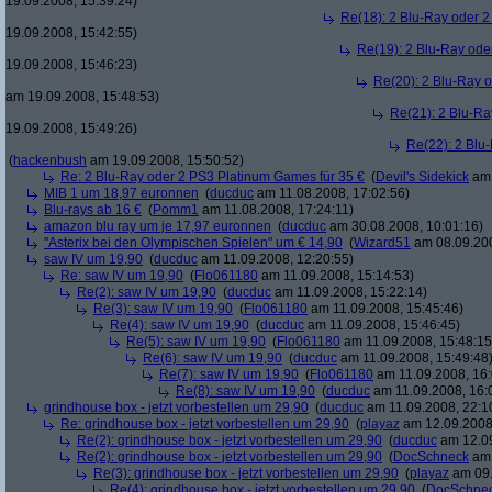
19.09.2008, 15:39:24)
Re(18): 2 Blu-Ray oder 2
19.09.2008, 15:42:55)
Re(19): 2 Blu-Ray ode
19.09.2008, 15:46:23)
Re(20): 2 Blu-Ray 
am 19.09.2008, 15:48:53)
Re(21): 2 Blu-Ra
19.09.2008, 15:49:26)
Re(22): 2 Blu
(
hackenbush
am 19.09.2008, 15:50:52)
Re: 2 Blu-Ray oder 2 PS3 Platinum Games für 35 €
(
Devil's Sidekick
am 
MIB 1 um 18,97 euronnen
(
ducduc
am 11.08.2008, 17:02:56)
Blu-rays ab 16 €
(
Pomm1
am 11.08.2008, 17:24:11)
amazon blu ray um je 17,97 euronnen
(
ducduc
am 30.08.2008, 10:01:16)
"Asterix bei den Olympischen Spielen" um € 14,90
(
Wizard51
am 08.09.200
saw IV um 19,90
(
ducduc
am 11.09.2008, 12:20:55)
Re: saw IV um 19,90
(
Flo061180
am 11.09.2008, 15:14:53)
Re(2): saw IV um 19,90
(
ducduc
am 11.09.2008, 15:22:14)
Re(3): saw IV um 19,90
(
Flo061180
am 11.09.2008, 15:45:46)
Re(4): saw IV um 19,90
(
ducduc
am 11.09.2008, 15:46:45)
Re(5): saw IV um 19,90
(
Flo061180
am 11.09.2008, 15:48:15
Re(6): saw IV um 19,90
(
ducduc
am 11.09.2008, 15:49:48
Re(7): saw IV um 19,90
(
Flo061180
am 11.09.2008, 16:
Re(8): saw IV um 19,90
(
ducduc
am 11.09.2008, 16:
grindhouse box - jetzt vorbestellen um 29,90
(
ducduc
am 11.09.2008, 22:1
Re: grindhouse box - jetzt vorbestellen um 29,90
(
playaz
am 12.09.2008,
Re(2): grindhouse box - jetzt vorbestellen um 29,90
(
ducduc
am 12.09
Re(2): grindhouse box - jetzt vorbestellen um 29,90
(
DocSchneck
am 
Re(3): grindhouse box - jetzt vorbestellen um 29,90
(
playaz
am 09.
Re(4): grindhouse box - jetzt vorbestellen um 29,90
(
DocSchne