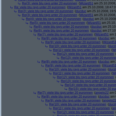
Re(3): viele blu rays unter 20 euronnen
(
Wizard51
am 25.10.2008,
Re: viele blu rays unter 20 euronnen
(
Wizard51
am 25.10.2008, 18:47:0
Re(2): viele blu rays unter 20 euronnen
(
ducduc
am 25.10.2008, 19:5
Re(3): viele blu rays unter 20 euronnen
(
Wizard51
am 25.10.2008,
Re(4): viele blu rays unter 20 euronnen
(
ducduc
am 25.10.2008,
Re(5): viele blu rays unter 20 euronnen
(
Wizard51
am 25.10.
Re(6): viele blu rays unter 20 euronnen
(
ducduc
am 25.10.
Re(6): viele blu rays unter 20 euronnen
(
ducduc
am 27.10.
Re(7): viele blu rays unter 20 euronnen
(
Wizard51
am 2
Re(8): viele blu rays unter 20 euronnen
(
ducduc
am 2
Re(9): viele blu rays unter 20 euronnen
(
Wizard5
Re(10): viele blu rays unter 20 euronnen
(
ducd
Re(11): viele blu rays unter 20 euronnen
(
Wi
Re(12): viele blu rays unter 20 euronnen
Re(13): viele blu rays unter 20 euronn
Re(8): viele blu rays unter 20 euronnen
(
ducduc
am 2
Re(9): viele blu rays unter 20 euronnen
(
Wizard5
Re(10): viele blu rays unter 20 euronnen
(
ducd
Re(11): viele blu rays unter 20 euronnen
(
Wi
Re(12): viele blu rays unter 20 euronnen
Re(13): viele blu rays unter 20 euronn
Re(14): viele blu rays unter 20 euro
Re(15): viele blu rays unter 20 e
Re(7): viele blu rays unter 20 euronnen
(
angelo22
am 0
Re(8): viele blu rays unter 20 euronnen
(
ducduc
am 0
Re(9): viele blu rays unter 20 euronnen
(
angelo2
Re(10): viele blu rays unter 20 euronnen
(
ducd
Re(11): viele blu rays unter 20 euronnen
(
an
Re(12): viele blu rays unter 20 euronnen