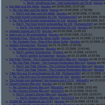
Re(5): grindhouse box - jetzt vorbestellen um 29,90
(
playaz
a
Iron Man und Die Welle
(
ducduc
am 19.09.2008, 14:37:28)
Re: Iron Man und Die Welle
(
playaz
am 19.09.2008, 17:50:48)
Re(2): Iron Man und Die Welle
(
ducduc
am 19.09.2008, 17:56:00)
The Dark Knight vorbestellbar für 22€
(
NoName2007
am 19.09.2008, 19:5
Re: The Dark Knight vorbestellbar für 22€
(
ducduc
am 19.09.2008, 20:0
Re(2): The Dark Knight vorbestellbar für 22€
(
NoName2007
am 19.09
Re(3): The Dark Knight vorbestellbar für 22€
(
ducduc
am 19.09.200
uhrwerk orange um 9,95
(
ducduc
am 20.09.2008, 15:09:10)
wall-e um 21,99 vorbestellbar
(
ducduc
am 20.09.2008, 15:20:11)
Fantastic Four - Rise of the Silver Surfer
(
playaz
am 01.10.2008, 12:32:43)
Re: Fantastic Four - Rise of the Silver Surfer
(
ducduc
am 01.10.2008, 12
weitere Schnäpchen
(
Pomm1
am 01.10.2008, 13:39:39)
Re: weitere Schnäpchen
(
ducduc
am 01.10.2008, 13:43:44)
Re(2): weitere Schnäpchen
(
Pomm1
am 01.10.2008, 14:03:47)
Re(3): weitere Schnäpchen
(
ducduc
am 01.10.2008, 14:05:56)
Der Pate Trilogie - The Coppola Restoration [Blu-ray]
(
ducduc
am 08.10.20
Re: Der Pate Trilogie - The Coppola Restoration [Blu-ray]
(
playaz
am 08.
Re(2): Der Pate Trilogie - The Coppola Restoration [Blu-ray]
(
ducduc
Re(2): Der Pate Trilogie - The Coppola Restoration [Blu-ray]
(
ducduc
2 Blu Ray aus 53 verschiedenen für 30€
(
NoName2007
am 13.10.2008, 13
Re: 2 Blu Ray aus 53 verschiedenen für 30€
(
ducduc
am 13.10.2008, 14
"Ein Schatz zum Verlieben" bei Amazon um € 13,97
(
Wizard51
am 15.10.20
Ocean's Eleven [Blu-ray]
(
ducduc
am 15.10.2008, 10:00:20)
Re: Ocean's Eleven [Blu-ray]
(
Wizard51
am 15.10.2008, 10:01:40)
Re: Ocean's Eleven [Blu-ray]
(
w114/115
am 15.10.2008, 10:02:15)
Re(2): Ocean's Eleven [Blu-ray]
(
ducduc
am 15.10.2008, 10:03:47)
Re(3): Ocean's Eleven [Blu-ray]
(
w114/115
am 15.10.2008, 10:09:
10.000 BC im Steelbook um 15,97
(
ducduc
am 15.10.2008, 14:19:13)