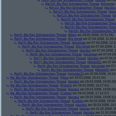
Re(9): Blu Ray Schnäppchen Thread
(
ducduc
am 30.
Re(10): Blu Ray Schnäppchen Thread
(
piiceman
Re(11): Blu Ray Schnäppchen Thread
(
ducduc
Re(12): Blu Ray Schnäppchen Thread
(
piic
Re(13): Blu Ray Schnäppchen Thread
(
d
Re(14): Blu Ray Schnäppchen Thread
Re(15): Blu Ray Schnäppchen Thre
Re(15): Blu Ray Schnäppchen Thre
Re(16): Blu Ray Schnäppchen T
Re(2): Blu Ray Schnäppchen Thread
(
Mohy
am 29.03.2008, 22:51:56)
Re(2): Blu Ray Schnäppchen Thread
(
Da Horstl
am 07.04.2008, 11:26:4
Re(3): Blu Ray Schnäppchen Thread
(
piiceman
am 07.04.2008, 12:1
Re(4): Blu Ray Schnäppchen Thread
(
Da Horstl
am 07.04.2008, 1
Re(5): Blu Ray Schnäppchen Thread
(
ducduc
am 07.04.2008, 1
Re(6): Blu Ray Schnäppchen Thread
(
piiceman
am 07.04.200
Re(7): Blu Ray Schnäppchen Thread
(
ducduc
am 07.04.20
Re(7): Blu Ray Schnäppchen Thread
(
Wizard51
am 07.04.
Re(8): Blu Ray Schnäppchen Thread
(
piiceman
am 07.0
Re(9): Blu Ray Schnäppchen Thread
(
Wizard51
am 0
Re(2): Blu Ray Schnäppchen Thread
(
monster23
am 20.09.2008, 16:14
Re: Blu Ray Schnäppchen Thread
(
Qbus
am 29.03.2008, 15:41:54)
Re(2): Blu Ray Schnäppchen Thread
(
ducduc
am 29.03.2008, 19:05:28
Re: Blu Ray Schnäppchen Thread
(
Pomm1
am 29.03.2008, 16:27:41)
Re(2): Blu Ray Schnäppchen Thread
(
ducduc
am 29.03.2008, 19:06:56
Re: Blu Ray Schnäppchen Thread
(
Corban
am 29.03.2008, 17:14:27)
Re(2): Blu Ray Schnäppchen Thread
(
ducduc
am 29.03.2008, 19:06:11)
Re(3): Blu Ray Schnäppchen Thread
(
Corban
am 30.03.2008, 19:00:
Re(4): Blu Ray Schnäppchen Thread
(
ducduc
am 30.03.2008, 19:
Re(5): Blu Ray Schnäppchen Thread
(
playaz
am 31.03.2008, 0
Re(6): Blu Ray Schnäppchen Thread
(
ducduc
am 31.03.2008