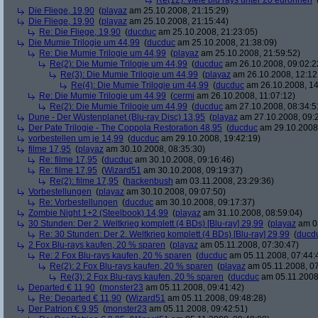
Re(12): viele blu rays unter 20 euronnen
Die Fliege, 19,90
(
playaz
am 25.10.2008, 21:15:29)
Die Fliege, 19,90
(
playaz
am 25.10.2008, 21:15:44)
Re: Die Fliege, 19,90
(
ducduc
am 25.10.2008, 21:23:05)
Die Mumie Trilogie um 44,99
(
ducduc
am 25.10.2008, 21:38:09)
Re: Die Mumie Trilogie um 44,99
(
playaz
am 25.10.2008, 21:59:52)
Re(2): Die Mumie Trilogie um 44,99
(
ducduc
am 26.10.2008, 09:02:2
Re(3): Die Mumie Trilogie um 44,99
(
playaz
am 26.10.2008, 12:12
Re(4): Die Mumie Trilogie um 44,99
(
ducduc
am 26.10.2008, 14
Re: Die Mumie Trilogie um 44,99
(
cermi
am 26.10.2008, 11:07:12)
Re(2): Die Mumie Trilogie um 44,99
(
ducduc
am 27.10.2008, 08:34:5
Dune - Der Wüstenplanet (Blu-ray Disc) 13,95
(
playaz
am 27.10.2008, 09:
Der Pate Trilogie - The Coppola Restoration 48,95
(
ducduc
am 29.10.2008,
vorbestellen um je 14,99
(
ducduc
am 29.10.2008, 19:42:19)
filme 17,95
(
playaz
am 30.10.2008, 08:35:30)
Re: filme 17,95
(
ducduc
am 30.10.2008, 09:16:46)
Re: filme 17,95
(
Wizard51
am 30.10.2008, 09:19:37)
Re(2): filme 17,95
(
hackenbush
am 03.11.2008, 23:29:36)
Vorbestellungen
(
playaz
am 30.10.2008, 09:07:50)
Re: Vorbestellungen
(
ducduc
am 30.10.2008, 09:17:37)
Zombie Night 1+2 (Steelbook) 14,99
(
playaz
am 31.10.2008, 08:59:04)
30 Stunden: Der 2. Weltkrieg komplett (4 BDs) [Blu-ray] 29,99
(
playaz
am 03
Re: 30 Stunden: Der 2. Weltkrieg komplett (4 BDs) [Blu-ray] 29,99
(
ducd
2 Fox Blu-rays kaufen, 20 % sparen
(
playaz
am 05.11.2008, 07:30:47)
Re: 2 Fox Blu-rays kaufen, 20 % sparen
(
ducduc
am 05.11.2008, 07:44:
Re(2): 2 Fox Blu-rays kaufen, 20 % sparen
(
playaz
am 05.11.2008, 07
Re(3): 2 Fox Blu-rays kaufen, 20 % sparen
(
ducduc
am 05.11.2008,
Departed € 11,90
(
monster23
am 05.11.2008, 09:41:42)
Re: Departed € 11,90
(
Wizard51
am 05.11.2008, 09:48:28)
Der Patrion € 9,95
(
monster23
am 05.11.2008, 09:42:51)