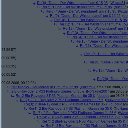
Re(6): "Dune - Der Wüstenplanet" um € 15,95
(
Wizard51
a
Re(7): "Dune - Der Wüstenplanet" um € 15,95
(
ducduc
a
Re(8): "Dune - Der Wüstenplanet" um € 15,95
(
Wiza
Re(9): "Dune - Der Wüstenplanet" um € 15,95
(
du
Re(10): "Dune - Der Wüstenplanet" um € 15,95
Re(11): "Dune - Der Wüstenplanet" um € 15,
Re(12): "Dune - Der Wüstenplanet" um € 
Re(13): "Dune - Der Wüstenplanet" um
Re(14): "Dune - Der Wüstenplanet" 
Re(15): "Dune - Der Wüstenplane
Re(16): "Dune - Der Wüstenpla
23:56:57)
Re(17): "Dune - Der Wüsten
00:00:55)
Re(18): "Dune - Der Wüs
00:02:35)
Re(19): "Dune - Der W
00:05:52)
Re(20): "Dune - De
09.08.2008, 00:12:08)
"Mr. Brooks - Der Mörder in Dir" um € 22,99
(
Wizard51
am 07.08.2008, 23:
2 Blu-Ray oder 2 PS3 Platinum Games für 35 €
(
NoName2007
am 08.08.20
Re: 2 Blu-Ray oder 2 PS3 Platinum Games für 35 €
(
ducduc
am 08.08.20
Re(2): 2 Blu-Ray oder 2 PS3 Platinum Games für 35 €
(
NoName200
Re(3): 2 Blu-Ray oder 2 PS3 Platinum Games für 35 €
(
ducduc
am 
Re(4): 2 Blu-Ray oder 2 PS3 Platinum Games für 35 €
(
NoNam
Re(5): 2 Blu-Ray oder 2 PS3 Platinum Games für 35 €
(
Wiza
Re(6): 2 Blu-Ray oder 2 PS3 Platinum Games für 35 €
(
No
Re(7): 2 Blu-Ray oder 2 PS3 Platinum Games für 35 €
(
Re(8): 2 Blu-Ray oder 2 PS3 Platinum Games für 35 