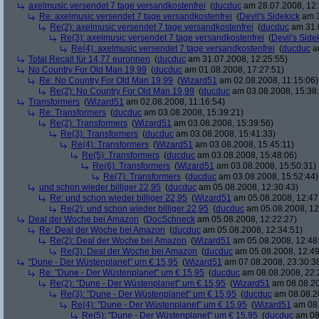
axelmusic versendet 7 tage versandkostenfrei
(
ducduc
am 28.07.2008, 12:
Re: axelmusic versendet 7 tage versandkostenfrei
(
Devil's Sidekick
am 3
Re(2): axelmusic versendet 7 tage versandkostenfrei
(
ducduc
am 31.0
Re(3): axelmusic versendet 7 tage versandkostenfrei
(
Devil's Side
Re(4): axelmusic versendet 7 tage versandkostenfrei
(
ducduc
am
Total Recall für 14,77 euronnen
(
ducduc
am 31.07.2008, 12:25:55)
No Country For Old Man 19,99
(
ducduc
am 01.08.2008, 17:27:51)
Re: No Country For Old Man 19,99
(
Wizard51
am 02.08.2008, 11:15:06)
Re(2): No Country For Old Man 19,99
(
ducduc
am 03.08.2008, 15:38
Transformers
(
Wizard51
am 02.08.2008, 11:16:54)
Re: Transformers
(
ducduc
am 03.08.2008, 15:39:21)
Re(2): Transformers
(
Wizard51
am 03.08.2008, 15:39:56)
Re(3): Transformers
(
ducduc
am 03.08.2008, 15:41:33)
Re(4): Transformers
(
Wizard51
am 03.08.2008, 15:45:11)
Re(5): Transformers
(
ducduc
am 03.08.2008, 15:48:06)
Re(6): Transformers
(
Wizard51
am 03.08.2008, 15:50:31)
Re(7): Transformers
(
ducduc
am 03.08.2008, 15:52:44)
und schon wieder billiger 22,95
(
ducduc
am 05.08.2008, 12:30:43)
Re: und schon wieder billiger 22,95
(
Wizard51
am 05.08.2008, 12:47
Re(2): und schon wieder billiger 22,95
(
ducduc
am 05.08.2008, 12
Deal der Woche bei Amazon
(
DocSchneck
am 05.08.2008, 12:22:27)
Re: Deal der Woche bei Amazon
(
ducduc
am 05.08.2008, 12:34:51)
Re(2): Deal der Woche bei Amazon
(
Wizard51
am 05.08.2008, 12:48
Re(3): Deal der Woche bei Amazon
(
ducduc
am 05.08.2008, 12:49
"Dune - Der Wüstenplanet" um € 15,95
(
Wizard51
am 07.08.2008, 23:30:3
Re: "Dune - Der Wüstenplanet" um € 15,95
(
ducduc
am 08.08.2008, 22:
Re(2): "Dune - Der Wüstenplanet" um € 15,95
(
Wizard51
am 08.08.20
Re(3): "Dune - Der Wüstenplanet" um € 15,95
(
ducduc
am 08.08.20
Re(4): "Dune - Der Wüstenplanet" um € 15,95
(
Wizard51
am 08.
Re(5): "Dune - Der Wüstenplanet" um € 15,95
(
ducduc
am 08.