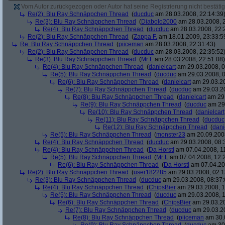
Vom Autor zurückgezogen oder Autor hat seine Registrierung nicht bestätig
Re(2): Blu Ray Schnäppchen Thread
(
ducduc
am 28.03.2008, 22:14:39
Re(3): Blu Ray Schnäppchen Thread
(
Diabolo2000
am 28.03.2008, 2
Re(4): Blu Ray Schnäppchen Thread
(
ducduc
am 28.03.2008, 22:
Re(2): Blu Ray Schnäppchen Thread
(
Zappa F.
am 18.01.2009, 23:33:5
Re: Blu Ray Schnäppchen Thread
(
piiceman
am 28.03.2008, 22:31:43)
Re(2): Blu Ray Schnäppchen Thread
(
ducduc
am 28.03.2008, 22:35:52
Re(3): Blu Ray Schnäppchen Thread
(
Mr L
am 28.03.2008, 22:51:08)
Re(4): Blu Ray Schnäppchen Thread
(
danielcart
am 29.03.2008, 0
Re(5): Blu Ray Schnäppchen Thread
(
ducduc
am 29.03.2008, 0
Re(6): Blu Ray Schnäppchen Thread
(
danielcart
am 29.03.20
Re(7): Blu Ray Schnäppchen Thread
(
ducduc
am 29.03.20
Re(8): Blu Ray Schnäppchen Thread
(
danielcart
am 29.
Re(9): Blu Ray Schnäppchen Thread
(
ducduc
am 29.
Re(10): Blu Ray Schnäppchen Thread
(
danielcart
Re(11): Blu Ray Schnäppchen Thread
(
ducduc
Re(12): Blu Ray Schnäppchen Thread
(
dani
Re(5): Blu Ray Schnäppchen Thread
(
monster23
am 20.09.2008
Re(4): Blu Ray Schnäppchen Thread
(
ducduc
am 29.03.2008, 08:
Re(4): Blu Ray Schnäppchen Thread
(
Da Horstl
am 07.04.2008, 11
Re(5): Blu Ray Schnäppchen Thread
(
Mr L
am 07.04.2008, 12:
Re(6): Blu Ray Schnäppchen Thread
(
Da Horstl
am 07.04.20
Re(2): Blu Ray Schnäppchen Thread
(
user182285
am 29.03.2008, 02:1
Re(3): Blu Ray Schnäppchen Thread
(
ducduc
am 29.03.2008, 08:37:
Re(4): Blu Ray Schnäppchen Thread
(
ChipsBier
am 29.03.2008, 1
Re(5): Blu Ray Schnäppchen Thread
(
ducduc
am 29.03.2008, 1
Re(6): Blu Ray Schnäppchen Thread
(
ChipsBier
am 29.03.20
Re(7): Blu Ray Schnäppchen Thread
(
ducduc
am 29.03.20
Re(8): Blu Ray Schnäppchen Thread
(
piiceman
am 30.0