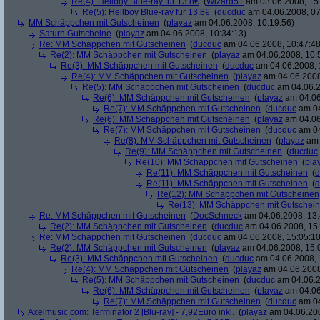
Re(4): Hellboy Blue-ray für 13.8€
(
Wizard51
am 03.06.2008, 15
Re(5): Hellboy Blue-ray für 13.8€
(
ducduc
am 04.06.2008, 07
MM Schäppchen mit Gutscheinen
(
playaz
am 04.06.2008, 10:19:56)
Saturn Gutscheine
(
playaz
am 04.06.2008, 10:34:13)
Re: MM Schäppchen mit Gutscheinen
(
ducduc
am 04.06.2008, 10:47:48
Re(2): MM Schäppchen mit Gutscheinen
(
playaz
am 04.06.2008, 10:
Re(3): MM Schäppchen mit Gutscheinen
(
ducduc
am 04.06.2008, 
Re(4): MM Schäppchen mit Gutscheinen
(
playaz
am 04.06.2008
Re(5): MM Schäppchen mit Gutscheinen
(
ducduc
am 04.06.2
Re(6): MM Schäppchen mit Gutscheinen
(
playaz
am 04.06
Re(7): MM Schäppchen mit Gutscheinen
(
ducduc
am 04
Re(6): MM Schäppchen mit Gutscheinen
(
playaz
am 04.06
Re(7): MM Schäppchen mit Gutscheinen
(
ducduc
am 04
Re(8): MM Schäppchen mit Gutscheinen
(
playaz
am 
Re(9): MM Schäppchen mit Gutscheinen
(
ducduc
Re(10): MM Schäppchen mit Gutscheinen
(
pla
Re(11): MM Schäppchen mit Gutscheinen
(
d
Re(11): MM Schäppchen mit Gutscheinen
(
d
Re(12): MM Schäppchen mit Gutscheinen
Re(13): MM Schäppchen mit Gutschei
Re: MM Schäppchen mit Gutscheinen
(
DocSchneck
am 04.06.2008, 13:
Re(2): MM Schäppchen mit Gutscheinen
(
ducduc
am 04.06.2008, 15:
Re: MM Schäppchen mit Gutscheinen
(
ducduc
am 04.06.2008, 15:05:10
Re(2): MM Schäppchen mit Gutscheinen
(
playaz
am 04.06.2008, 15:
Re(3): MM Schäppchen mit Gutscheinen
(
ducduc
am 04.06.2008, 
Re(4): MM Schäppchen mit Gutscheinen
(
playaz
am 04.06.2008
Re(5): MM Schäppchen mit Gutscheinen
(
ducduc
am 04.06.2
Re(6): MM Schäppchen mit Gutscheinen
(
playaz
am 04.06
Re(7): MM Schäppchen mit Gutscheinen
(
ducduc
am 04
Axelmusic.com: Terminator 2 [Blu-ray] - 7,92Euro inkl.
(
playaz
am 04.06.200