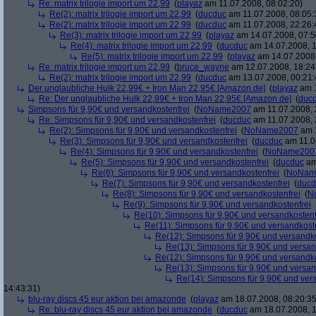
Re: matrix trilogie import um 22,99
(
playaz
am 11.07.2008, 08:02:20)
Re(2): matrix trilogie import um 22,99
(
ducduc
am 11.07.2008, 08:05:
Re(2): matrix trilogie import um 22,99
(
ducduc
am 11.07.2008, 22:26:
Re(3): matrix trilogie import um 22,99
(
playaz
am 14.07.2008, 07:5
Re(4): matrix trilogie import um 22,99
(
ducduc
am 14.07.2008, 1
Re(5): matrix trilogie import um 22,99
(
playaz
am 14.07.2008,
Re: matrix trilogie import um 22,99
(
bruce_wayne
am 12.07.2008, 18:24
Re(2): matrix trilogie import um 22,99
(
ducduc
am 13.07.2008, 00:21:
Der unglaubliche Hulk 22,99€ + Iron Man 22,95€ [Amazon.de]
(
playaz
am 1
Re: Der unglaubliche Hulk 22,99€ + Iron Man 22,95€ [Amazon.de]
(
duc
Simpsons für 9,90€ und versandkostenfrei
(
NoName2007
am 11.07.2008, 
Re: Simpsons für 9,90€ und versandkostenfrei
(
ducduc
am 11.07.2008, 
Re(2): Simpsons für 9,90€ und versandkostenfrei
(
NoName2007
am 1
Re(3): Simpsons für 9,90€ und versandkostenfrei
(
ducduc
am 11.0
Re(4): Simpsons für 9,90€ und versandkostenfrei
(
NoName200
Re(5): Simpsons für 9,90€ und versandkostenfrei
(
ducduc
am
Re(6): Simpsons für 9,90€ und versandkostenfrei
(
NoNam
Re(7): Simpsons für 9,90€ und versandkostenfrei
(
ducd
Re(8): Simpsons für 9,90€ und versandkostenfrei
(
N
Re(9): Simpsons für 9,90€ und versandkostenfrei
Re(10): Simpsons für 9,90€ und versandkostenf
Re(11): Simpsons für 9,90€ und versandkost
Re(12): Simpsons für 9,90€ und versandko
Re(13): Simpsons für 9,90€ und versan
Re(12): Simpsons für 9,90€ und versandko
Re(13): Simpsons für 9,90€ und versan
Re(14): Simpsons für 9,90€ und ver
14:43:31)
blu-ray discs 45 eur aktion bei amazonde
(
playaz
am 18.07.2008, 08:20:35
Re: blu-ray discs 45 eur aktion bei amazonde
(
ducduc
am 18.07.2008, 1