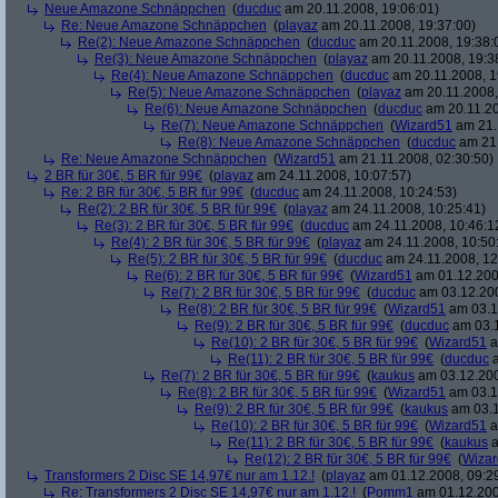
Neue Amazone Schnäppchen
(
ducduc
am 20.11.2008, 19:06:01)
Re: Neue Amazone Schnäppchen
(
playaz
am 20.11.2008, 19:37:00)
Re(2): Neue Amazone Schnäppchen
(
ducduc
am 20.11.2008, 19:38:
Re(3): Neue Amazone Schnäppchen
(
playaz
am 20.11.2008, 19:3
Re(4): Neue Amazone Schnäppchen
(
ducduc
am 20.11.2008, 1
Re(5): Neue Amazone Schnäppchen
(
playaz
am 20.11.2008,
Re(6): Neue Amazone Schnäppchen
(
ducduc
am 20.11.20
Re(7): Neue Amazone Schnäppchen
(
Wizard51
am 21.
Re(8): Neue Amazone Schnäppchen
(
ducduc
am 21.
Re: Neue Amazone Schnäppchen
(
Wizard51
am 21.11.2008, 02:30:50)
2 BR für 30€, 5 BR für 99€
(
playaz
am 24.11.2008, 10:07:57)
Re: 2 BR für 30€, 5 BR für 99€
(
ducduc
am 24.11.2008, 10:24:53)
Re(2): 2 BR für 30€, 5 BR für 99€
(
playaz
am 24.11.2008, 10:25:41)
Re(3): 2 BR für 30€, 5 BR für 99€
(
ducduc
am 24.11.2008, 10:46:1
Re(4): 2 BR für 30€, 5 BR für 99€
(
playaz
am 24.11.2008, 10:50
Re(5): 2 BR für 30€, 5 BR für 99€
(
ducduc
am 24.11.2008, 12
Re(6): 2 BR für 30€, 5 BR für 99€
(
Wizard51
am 01.12.200
Re(7): 2 BR für 30€, 5 BR für 99€
(
ducduc
am 03.12.200
Re(8): 2 BR für 30€, 5 BR für 99€
(
Wizard51
am 03.1
Re(9): 2 BR für 30€, 5 BR für 99€
(
ducduc
am 03.1
Re(10): 2 BR für 30€, 5 BR für 99€
(
Wizard51
a
Re(11): 2 BR für 30€, 5 BR für 99€
(
ducduc
a
Re(7): 2 BR für 30€, 5 BR für 99€
(
kaukus
am 03.12.200
Re(8): 2 BR für 30€, 5 BR für 99€
(
Wizard51
am 03.1
Re(9): 2 BR für 30€, 5 BR für 99€
(
kaukus
am 03.1
Re(10): 2 BR für 30€, 5 BR für 99€
(
Wizard51
a
Re(11): 2 BR für 30€, 5 BR für 99€
(
kaukus
a
Re(12): 2 BR für 30€, 5 BR für 99€
(
Wiza
Transformers 2 Disc SE 14,97€ nur am 1.12.!
(
playaz
am 01.12.2008, 09:2
Re: Transformers 2 Disc SE 14,97€ nur am 1.12.!
(
Pomm1
am 01.12.200