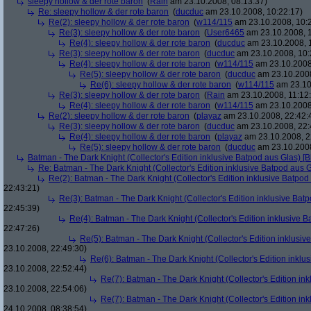
sleepy hollow & der rote baron
(
Rain
am 23.10.2008, 08:13:37)
Re: sleepy hollow & der rote baron
(
ducduc
am 23.10.2008, 10:22:17)
Re(2): sleepy hollow & der rote baron
(
w114/115
am 23.10.2008, 10:
Re(3): sleepy hollow & der rote baron
(
User6465
am 23.10.2008, 1
Re(4): sleepy hollow & der rote baron
(
ducduc
am 23.10.2008, 
Re(3): sleepy hollow & der rote baron
(
ducduc
am 23.10.2008, 10:
Re(4): sleepy hollow & der rote baron
(
w114/115
am 23.10.2008
Re(5): sleepy hollow & der rote baron
(
ducduc
am 23.10.2008
Re(6): sleepy hollow & der rote baron
(
w114/115
am 23.10
Re(3): sleepy hollow & der rote baron
(
Rain
am 23.10.2008, 11:12
Re(4): sleepy hollow & der rote baron
(
w114/115
am 23.10.2008,
Re(2): sleepy hollow & der rote baron
(
playaz
am 23.10.2008, 22:42:
Re(3): sleepy hollow & der rote baron
(
ducduc
am 23.10.2008, 22:
Re(4): sleepy hollow & der rote baron
(
playaz
am 23.10.2008, 2
Re(5): sleepy hollow & der rote baron
(
ducduc
am 23.10.2008
Batman - The Dark Knight (Collector's Edition inklusive Batpod aus Glas) [B
Re: Batman - The Dark Knight (Collector's Edition inklusive Batpod aus G
Re(2): Batman - The Dark Knight (Collector's Edition inklusive Batpod 
22:43:21)
Re(3): Batman - The Dark Knight (Collector's Edition inklusive Batp
22:45:39)
Re(4): Batman - The Dark Knight (Collector's Edition inklusive B
22:47:26)
Re(5): Batman - The Dark Knight (Collector's Edition inklusive
23.10.2008, 22:49:30)
Re(6): Batman - The Dark Knight (Collector's Edition inklus
23.10.2008, 22:52:44)
Re(7): Batman - The Dark Knight (Collector's Edition ink
23.10.2008, 22:54:06)
Re(7): Batman - The Dark Knight (Collector's Edition ink
24.10.2008, 08:38:54)