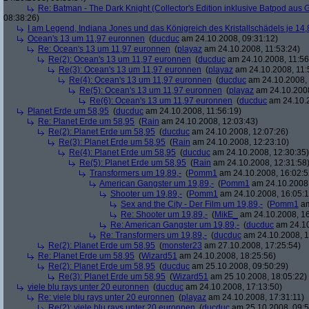
Re: Batman - The Dark Knight (Collector's Edition inklusive Batpod aus G
08:38:26)
I am Legend, Indiana Jones und das Königreich des Kristallschädels je 14,
Ocean's 13 um 11,97 euronnen
(
ducduc
am 24.10.2008, 09:31:12)
Re: Ocean's 13 um 11,97 euronnen
(
playaz
am 24.10.2008, 11:53:24)
Re(2): Ocean's 13 um 11,97 euronnen
(
ducduc
am 24.10.2008, 11:56
Re(3): Ocean's 13 um 11,97 euronnen
(
playaz
am 24.10.2008, 11:
Re(4): Ocean's 13 um 11,97 euronnen
(
ducduc
am 24.10.2008, 
Re(5): Ocean's 13 um 11,97 euronnen
(
playaz
am 24.10.2008
Re(6): Ocean's 13 um 11,97 euronnen
(
ducduc
am 24.10.2
Planet Erde um 58,95
(
ducduc
am 24.10.2008, 11:56:19)
Re: Planet Erde um 58,95
(
Rain
am 24.10.2008, 12:03:43)
Re(2): Planet Erde um 58,95
(
ducduc
am 24.10.2008, 12:07:26)
Re(3): Planet Erde um 58,95
(
Rain
am 24.10.2008, 12:23:10)
Re(4): Planet Erde um 58,95
(
ducduc
am 24.10.2008, 12:30:35)
Re(5): Planet Erde um 58,95
(
Rain
am 24.10.2008, 12:31:58
Transformers um 19,89,-
(
Pomm1
am 24.10.2008, 16:02:5
American Gangster um 19,89,-
(
Pomm1
am 24.10.2008,
Shooter um 19,89,-
(
Pomm1
am 24.10.2008, 16:05:1
Sex and the City - Der Film um 19,89,-
(
Pomm1
am
Re: Shooter um 19,89,-
(
MikE_
am 24.10.2008, 16
Re: American Gangster um 19,89,-
(
ducduc
am 24.10
Re: Transformers um 19,89,-
(
ducduc
am 24.10.2008, 1
Re(2): Planet Erde um 58,95
(
monster23
am 27.10.2008, 17:25:54)
Re: Planet Erde um 58,95
(
Wizard51
am 24.10.2008, 18:25:56)
Re(2): Planet Erde um 58,95
(
ducduc
am 25.10.2008, 09:50:29)
Re(3): Planet Erde um 58,95
(
Wizard51
am 25.10.2008, 18:05:22)
viele blu rays unter 20 euronnen
(
ducduc
am 24.10.2008, 17:13:50)
Re: viele blu rays unter 20 euronnen
(
playaz
am 24.10.2008, 17:31:11)
Re(2): viele blu rays unter 20 euronnen
(
ducduc
am 25.10.2008, 09:5