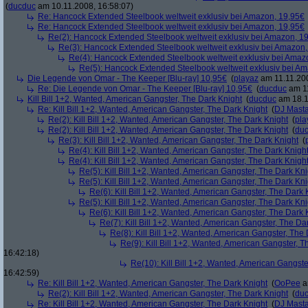
(
ducduc
am 10.11.2008, 16:58:07)
Re: Hancock Extended Steelbook weltweit exklusiv bei Amazon, 19,95€
Re: Hancock Extended Steelbook weltweit exklusiv bei Amazon, 19,95€
Re(2): Hancock Extended Steelbook weltweit exklusiv bei Amazon, 1
Re(3): Hancock Extended Steelbook weltweit exklusiv bei Amazon,
Re(4): Hancock Extended Steelbook weltweit exklusiv bei Amaz
Re(5): Hancock Extended Steelbook weltweit exklusiv bei A
Die Legende von Omar - The Keeper [Blu-ray] 10,95€
(
playaz
am 11.11.200
Re: Die Legende von Omar - The Keeper [Blu-ray] 10,95€
(
ducduc
am 11
Kill Bill 1+2, Wanted, American Gangster, The Dark Knight
(
ducduc
am 18.1
Re: Kill Bill 1+2, Wanted, American Gangster, The Dark Knight
(
DJ Masta
Re(2): Kill Bill 1+2, Wanted, American Gangster, The Dark Knight
(
pla
Re(2): Kill Bill 1+2, Wanted, American Gangster, The Dark Knight
(
du
Re(3): Kill Bill 1+2, Wanted, American Gangster, The Dark Knight
(
Re(4): Kill Bill 1+2, Wanted, American Gangster, The Dark Knigh
Re(4): Kill Bill 1+2, Wanted, American Gangster, The Dark Knigh
Re(5): Kill Bill 1+2, Wanted, American Gangster, The Dark Kni
Re(5): Kill Bill 1+2, Wanted, American Gangster, The Dark Kni
Re(6): Kill Bill 1+2, Wanted, American Gangster, The Dark 
Re(5): Kill Bill 1+2, Wanted, American Gangster, The Dark Kni
Re(6): Kill Bill 1+2, Wanted, American Gangster, The Dark 
Re(7): Kill Bill 1+2, Wanted, American Gangster, The Da
Re(8): Kill Bill 1+2, Wanted, American Gangster, The
Re(9): Kill Bill 1+2, Wanted, American Gangster, T
16:42:18)
Re(10): Kill Bill 1+2, Wanted, American Gangste
16:42:59)
Re: Kill Bill 1+2, Wanted, American Gangster, The Dark Knight
(
OoPee
a
Re(2): Kill Bill 1+2, Wanted, American Gangster, The Dark Knight
(
du
Re: Kill Bill 1+2, Wanted, American Gangster, The Dark Knight
(
DJ Masta