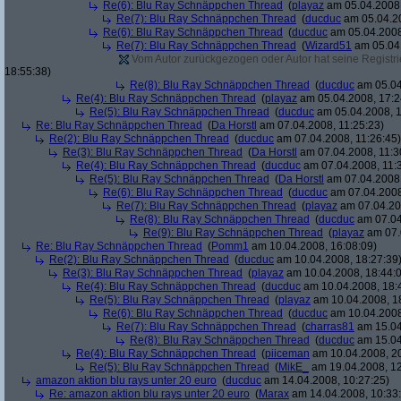
Re(6): Blu Ray Schnäppchen Thread
(
playaz
am 05.04.2008,
Re(7): Blu Ray Schnäppchen Thread
(
ducduc
am 05.04.20
Re(6): Blu Ray Schnäppchen Thread
(
ducduc
am 05.04.2008
Re(7): Blu Ray Schnäppchen Thread
(
Wizard51
am 05.04.
Vom Autor zurückgezogen oder Autor hat seine Registrie
18:55:38)
Re(8): Blu Ray Schnäppchen Thread
(
ducduc
am 05.04
Re(4): Blu Ray Schnäppchen Thread
(
playaz
am 05.04.2008, 17:2
Re(5): Blu Ray Schnäppchen Thread
(
ducduc
am 05.04.2008, 1
Re: Blu Ray Schnäppchen Thread
(
Da Horstl
am 07.04.2008, 11:25:23)
Re(2): Blu Ray Schnäppchen Thread
(
ducduc
am 07.04.2008, 11:26:45)
Re(3): Blu Ray Schnäppchen Thread
(
Da Horstl
am 07.04.2008, 11:3
Re(4): Blu Ray Schnäppchen Thread
(
ducduc
am 07.04.2008, 11:
Re(5): Blu Ray Schnäppchen Thread
(
Da Horstl
am 07.04.2008,
Re(6): Blu Ray Schnäppchen Thread
(
ducduc
am 07.04.2008
Re(7): Blu Ray Schnäppchen Thread
(
playaz
am 07.04.200
Re(8): Blu Ray Schnäppchen Thread
(
ducduc
am 07.04
Re(9): Blu Ray Schnäppchen Thread
(
playaz
am 07.
Re: Blu Ray Schnäppchen Thread
(
Pomm1
am 10.04.2008, 16:08:09)
Re(2): Blu Ray Schnäppchen Thread
(
ducduc
am 10.04.2008, 18:27:39
Re(3): Blu Ray Schnäppchen Thread
(
playaz
am 10.04.2008, 18:44:
Re(4): Blu Ray Schnäppchen Thread
(
ducduc
am 10.04.2008, 18:
Re(5): Blu Ray Schnäppchen Thread
(
playaz
am 10.04.2008, 1
Re(6): Blu Ray Schnäppchen Thread
(
ducduc
am 10.04.2008
Re(7): Blu Ray Schnäppchen Thread
(
charras81
am 15.04
Re(8): Blu Ray Schnäppchen Thread
(
ducduc
am 15.04
Re(4): Blu Ray Schnäppchen Thread
(
piiceman
am 10.04.2008, 20
Re(5): Blu Ray Schnäppchen Thread
(
MikE_
am 19.04.2008, 12
amazon aktion blu rays unter 20 euro
(
ducduc
am 14.04.2008, 10:27:25)
Re: amazon aktion blu rays unter 20 euro
(
Marax
am 14.04.2008, 10:33