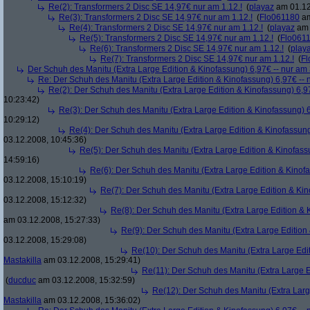
Re(2): Transformers 2 Disc SE 14,97€ nur am 1.12.!
(
playaz
am 01.12
Re(3): Transformers 2 Disc SE 14,97€ nur am 1.12.!
(
Flo061180
am
Re(4): Transformers 2 Disc SE 14,97€ nur am 1.12.!
(
playaz
am 
Re(5): Transformers 2 Disc SE 14,97€ nur am 1.12.!
(
Flo061
Re(6): Transformers 2 Disc SE 14,97€ nur am 1.12.!
(
play
Re(7): Transformers 2 Disc SE 14,97€ nur am 1.12.!
(
Fl
Der Schuh des Manitu (Extra Large Edition & Kinofassung) 6,97€ -- nur am
Re: Der Schuh des Manitu (Extra Large Edition & Kinofassung) 6,97€ -- 
Re(2): Der Schuh des Manitu (Extra Large Edition & Kinofassung) 6,9
10:23:42)
Re(3): Der Schuh des Manitu (Extra Large Edition & Kinofassung) 6
10:29:12)
Re(4): Der Schuh des Manitu (Extra Large Edition & Kinofassung
03.12.2008, 10:45:36)
Re(5): Der Schuh des Manitu (Extra Large Edition & Kinofass
14:59:16)
Re(6): Der Schuh des Manitu (Extra Large Edition & Kinofa
03.12.2008, 15:10:19)
Re(7): Der Schuh des Manitu (Extra Large Edition & Kin
03.12.2008, 15:12:32)
Re(8): Der Schuh des Manitu (Extra Large Edition & 
am 03.12.2008, 15:27:33)
Re(9): Der Schuh des Manitu (Extra Large Edition 
03.12.2008, 15:29:08)
Re(10): Der Schuh des Manitu (Extra Large Edit
Mastakilla
am 03.12.2008, 15:29:41)
Re(11): Der Schuh des Manitu (Extra Large E
(
ducduc
am 03.12.2008, 15:32:59)
Re(12): Der Schuh des Manitu (Extra Larg
Mastakilla
am 03.12.2008, 15:36:02)