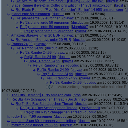
Re: Axelmusic.com: Terminator 2 [Blu-ray] - 7,92Euro inkl.
(
ducduc
am 04
Blade Runner (Five-Disc Collector's Edition) 14,95$ amazon.com
(
brösl
am 
Re: Blade Runner (Five-Disc Collector's Edition) 14,95$ amazon.com
(
d
planet erde 59 euronnen
(
ducduc
am 19.06.2008, 14:52:06)
Re: planet erde 59 euronnen
(
playaz
am 19.06.2008, 15:28:01)
Re(2): planet erde 59 euronnen
(
ducduc
am 19.06.2008, 15:35:14)
Re(2): planet erde 59 euronnen
(
Morph007
am 19.06.2008, 19:01:56
Re(3): planet erde 59 euronnen
(
playaz
am 19.06.2008, 21:14:19)
Amazon: Blu-rays unter 20 EUR
(
playaz
am 23.06.2008, 15:04:49)
Re: Amazon: Blu-rays unter 20 EUR
(
ducduc
am 23.06.2008, 16:10:08)
Rambo 24,99
(
playaz
am 25.06.2008, 08:11:31)
Re: Rambo 24,99
(
ducduc
am 25.06.2008, 08:12:30)
Re(2): Rambo 24,99
(
playaz
am 25.06.2008, 08:13:19)
Re(3): Rambo 24,99
(
ducduc
am 25.06.2008, 08:16:32)
Re(4): Rambo 24,99
(
playaz
am 25.06.2008, 08:19:37)
Re(5): Rambo 24,99
(
ducduc
am 25.06.2008, 08:38:11)
Re(6): Rambo 24,99
(
playaz
am 25.06.2008, 08:39:17)
Re(7): Rambo 24,99
(
ducduc
am 25.06.2008, 08:41:18
Re(8): Rambo 24,99
(
playaz
am 25.06.2008, 08:42:
Re(9): Rambo 24,99
(
ducduc
am 25.06.2008, 08:
Vom Autor zurückgezogen oder Autor hat seine Regi
10.07.2008, 17:02:37)
The Fifth Element $11.95 amazon.com
(
brösl
am 26.06.2008, 15:54:45)
Re: Blu Ray Schnäppchen Thread
(
DocSchneck
am 04.07.2008, 08:25:16)
Re(2): Blu Ray Schnäppchen Thread
(
ducduc
am 04.07.2008, 11:15:54)
Re(3): Blu Ray Schnäppchen Thread
(
DocSchneck
am 04.07.2008, 1
Re(4): Blu Ray Schnäppchen Thread
(
ducduc
am 04.07.2008, 16:
rocky 1 um 7,90 euronnen
(
ducduc
am 10.07.2008, 09:39:54)
der pat 1-3 um 60 euronnen vorbestellbar
(
ducduc
am 10.07.2008, 16:58:1
matrix trilogie import um 22,99
(
ducduc
am 10.07.2008, 17:17:18)