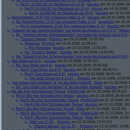
Re: 10.000 BC im Steelbook um 15,97
(
Esubam
am 16.10.2008, 09:10:
Re(2): 10.000 BC im Steelbook um 15,97
(
ducduc
am 16.10.2008, 09
Re(3): 10.000 BC im Steelbook um 15,97
(
playaz
am 16.10.2008, 
Re(4): 10.000 BC im Steelbook um 15,97
(
ducduc
am 16.10.200
Keinohrhasen 15,97 Der schwarze Falke 11,97
(
ducduc
am 16.10.2008, 09
Re: Keinohrhasen 15,97 Der schwarze Falke 11,97
(
angelo22
am 16.10.
Re(2): Keinohrhasen 15,97 Der schwarze Falke 11,97
(
ducduc
am 16.
"Edward mit den Scherenhänden" nur heute bei Amazon um € 8,97
(
Wizar
Re: "Edward mit den Scherenhänden" nur heute bei Amazon um € 8,97
"Ocean's Twelve"
(
Pomm1
am 19.10.2008, 13:35:34)
Penelope
(
Pomm1
am 19.10.2008, 13:38:01)
Re: Penelope
(
ducduc
am 19.10.2008, 13:50:25)
Re: "Ocean's Twelve"
(
ducduc
am 19.10.2008, 13:50:56)
Re: "Edward mit den Scherenhänden" nur heute bei Amazon um € 8,97
Das Omen um 8,97
(
ducduc
am 20.10.2008, 07:00:32)
Re: Das Omen um 8,97
(
playaz
am 20.10.2008, 08:26:48)
Re(2): Das Omen um 8,97
(
ducduc
am 20.10.2008, 08:30:47)
Re(3): Das Omen um 8,97
(
playaz
am 20.10.2008, 08:45:10)
The Sixth Sense um € 14,97,-
(
Pomm1
am 20.10.2008, 14:04:5
"ein schatz zum verlieben" & "wo die liebe hinfaellt"
(
Rain
am 21.10.2008, 
Re: "ein schatz zum verlieben" & "wo die liebe hinfaellt"
(
ducduc
am 21.1
Re: Blu Ray Schnäppchen Thread
(
Flo061180
am 21.10.2008, 09:35:22)
Re(2): Blu Ray Schnäppchen Thread
(
ducduc
am 21.10.2008, 09:58:44
Re(3): Blu Ray Schnäppchen Thread
(
Flo061180
am 21.10.2008, 09:
Re(4): Blu Ray Schnäppchen Thread
(
ducduc
am 21.10.2008, 10:
Re(2): Blu Ray Schnäppchen Thread
(
Rain
am 21.10.2008, 10:23:35)
Re(3): Blu Ray Schnäppchen Thread
(
Flo061180
am 21.10.2008, 10:
Re(4): Blu Ray Schnäppchen Thread
(
Rain
am 21.10.2008, 10:25:
"War" um 17,97,-
(
Pomm1
am 22.10.2008, 13:34:22)
"Ocean's Eleven" um 11,97,-
(
Pomm1
am 22.10.2008, 13:36: