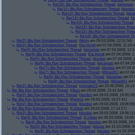
Re(9): Blu Ray Schnäppchen Thread
(
ducduc
am 30.
Re(10): Blu Ray Schnäppchen Thread
(
piiceman
Re(11): Blu Ray Schnäppchen Thread
(
ducduc
Re(12): Blu Ray Schnäppchen Thread
(
piic
Re(13): Blu Ray Schnäppchen Thread
(
d
Re(14): Blu Ray Schnäppchen Thread
Re(15): Blu Ray Schnäppchen Thre
Re(15): Blu Ray Schnäppchen Thre
Re(16): Blu Ray Schnäppchen T
Re(2): Blu Ray Schnäppchen Thread
(
Mohy
am 29.03.2008, 22:51:56)
Re(2): Blu Ray Schnäppchen Thread
(
Da Horstl
am 07.04.2008, 11:26:4
Re(3): Blu Ray Schnäppchen Thread
(
piiceman
am 07.04.2008, 12:1
Re(4): Blu Ray Schnäppchen Thread
(
Da Horstl
am 07.04.2008, 1
Re(5): Blu Ray Schnäppchen Thread
(
ducduc
am 07.04.2008, 1
Re(6): Blu Ray Schnäppchen Thread
(
piiceman
am 07.04.200
Re(7): Blu Ray Schnäppchen Thread
(
ducduc
am 07.04.20
Re(7): Blu Ray Schnäppchen Thread
(
Wizard51
am 07.04.
Re(8): Blu Ray Schnäppchen Thread
(
piiceman
am 07.0
Re(9): Blu Ray Schnäppchen Thread
(
Wizard51
am 0
Re(2): Blu Ray Schnäppchen Thread
(
monster23
am 20.09.2008, 16:14
Re: Blu Ray Schnäppchen Thread
(
Qbus
am 29.03.2008, 15:41:54)
Re(2): Blu Ray Schnäppchen Thread
(
ducduc
am 29.03.2008, 19:05:28
Re: Blu Ray Schnäppchen Thread
(
Pomm1
am 29.03.2008, 16:27:41)
Re(2): Blu Ray Schnäppchen Thread
(
ducduc
am 29.03.2008, 19:06:56
Re: Blu Ray Schnäppchen Thread
(
Corban
am 29.03.2008, 17:14:27)
Re(2): Blu Ray Schnäppchen Thread
(
ducduc
am 29.03.2008, 19:06:11)
Re(3): Blu Ray Schnäppchen Thread
(
Corban
am 30.03.2008, 19:00:
Re(4): Blu Ray Schnäppchen Thread
(
ducduc
am 30.03.2008, 19:
Re(5): Blu Ray Schnäppchen Thread
(
playaz
am 31.03.2008, 0
Re(6): Blu Ray Schnäppchen Thread
(
ducduc
am 31.03.2008