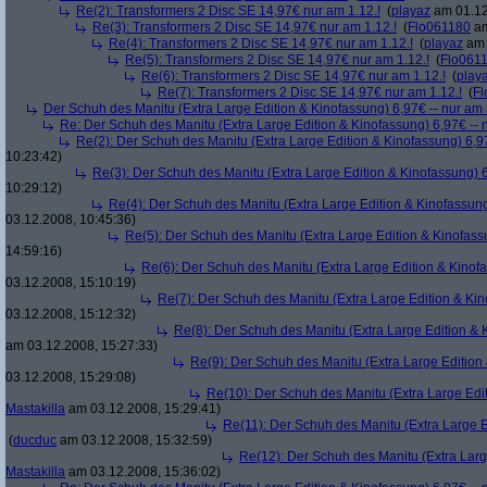
Re(2): Transformers 2 Disc SE 14,97€ nur am 1.12.!
(
playaz
am 01.12
Re(3): Transformers 2 Disc SE 14,97€ nur am 1.12.!
(
Flo061180
am
Re(4): Transformers 2 Disc SE 14,97€ nur am 1.12.!
(
playaz
am 
Re(5): Transformers 2 Disc SE 14,97€ nur am 1.12.!
(
Flo061
Re(6): Transformers 2 Disc SE 14,97€ nur am 1.12.!
(
play
Re(7): Transformers 2 Disc SE 14,97€ nur am 1.12.!
(
Fl
Der Schuh des Manitu (Extra Large Edition & Kinofassung) 6,97€ -- nur am
Re: Der Schuh des Manitu (Extra Large Edition & Kinofassung) 6,97€ -- 
Re(2): Der Schuh des Manitu (Extra Large Edition & Kinofassung) 6,9
10:23:42)
Re(3): Der Schuh des Manitu (Extra Large Edition & Kinofassung) 6
10:29:12)
Re(4): Der Schuh des Manitu (Extra Large Edition & Kinofassung
03.12.2008, 10:45:36)
Re(5): Der Schuh des Manitu (Extra Large Edition & Kinofass
14:59:16)
Re(6): Der Schuh des Manitu (Extra Large Edition & Kinofa
03.12.2008, 15:10:19)
Re(7): Der Schuh des Manitu (Extra Large Edition & Kin
03.12.2008, 15:12:32)
Re(8): Der Schuh des Manitu (Extra Large Edition & 
am 03.12.2008, 15:27:33)
Re(9): Der Schuh des Manitu (Extra Large Edition 
03.12.2008, 15:29:08)
Re(10): Der Schuh des Manitu (Extra Large Edit
Mastakilla
am 03.12.2008, 15:29:41)
Re(11): Der Schuh des Manitu (Extra Large E
(
ducduc
am 03.12.2008, 15:32:59)
Re(12): Der Schuh des Manitu (Extra Larg
Mastakilla
am 03.12.2008, 15:36:02)