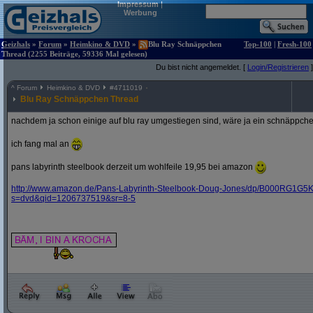
Impressum
|
Werbung
Geizhals
»
Forum
»
Heimkino & DVD
»
Blu Ray Schnäppchen
Top-100
|
Fresh-100
Thread (2255 Beiträge, 59336 Mal gelesen)
Du bist nicht angemeldet. [
Login/Registrieren
]
^
Forum
Heimkino & DVD
#
4711019
Blu Ray Schnäppchen Thread
nachdem ja schon einige auf blu ray umgestiegen sind, wäre ja ein schnäppche
ich fang mal an
pans labyrinth steelbook derzeit um wohlfeile 19,95 bei amazon
http:/
/
www.amazon.de/
Pans-Labyrinth-Steelbook-Doug-Jones/
dp/
B000RG1G5K
s=dvd&
qid=1206737519&
sr=8-5