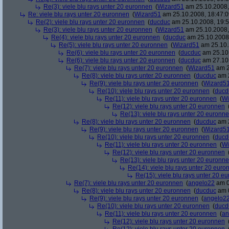
Re(3): viele blu rays unter 20 euronnen
(
Wizard51
am 25.10.2008,
Re: viele blu rays unter 20 euronnen
(
Wizard51
am 25.10.2008, 18:47:0
Re(2): viele blu rays unter 20 euronnen
(
ducduc
am 25.10.2008, 19:5
Re(3): viele blu rays unter 20 euronnen
(
Wizard51
am 25.10.2008,
Re(4): viele blu rays unter 20 euronnen
(
ducduc
am 25.10.2008,
Re(5): viele blu rays unter 20 euronnen
(
Wizard51
am 25.10.
Re(6): viele blu rays unter 20 euronnen
(
ducduc
am 25.10.
Re(6): viele blu rays unter 20 euronnen
(
ducduc
am 27.10.
Re(7): viele blu rays unter 20 euronnen
(
Wizard51
am 2
Re(8): viele blu rays unter 20 euronnen
(
ducduc
am 2
Re(9): viele blu rays unter 20 euronnen
(
Wizard5
Re(10): viele blu rays unter 20 euronnen
(
ducd
Re(11): viele blu rays unter 20 euronnen
(
Wi
Re(12): viele blu rays unter 20 euronnen
Re(13): viele blu rays unter 20 euronn
Re(8): viele blu rays unter 20 euronnen
(
ducduc
am 2
Re(9): viele blu rays unter 20 euronnen
(
Wizard5
Re(10): viele blu rays unter 20 euronnen
(
ducd
Re(11): viele blu rays unter 20 euronnen
(
Wi
Re(12): viele blu rays unter 20 euronnen
Re(13): viele blu rays unter 20 euronn
Re(14): viele blu rays unter 20 euro
Re(15): viele blu rays unter 20 e
Re(7): viele blu rays unter 20 euronnen
(
angelo22
am 0
Re(8): viele blu rays unter 20 euronnen
(
ducduc
am 0
Re(9): viele blu rays unter 20 euronnen
(
angelo2
Re(10): viele blu rays unter 20 euronnen
(
ducd
Re(11): viele blu rays unter 20 euronnen
(
an
Re(12): viele blu rays unter 20 euronnen