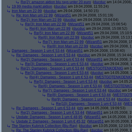
Re(2): amazon aktion blu rays unter 20 euro
(
ducduc
am 14.04.2008,
19,99 media markt aktion
(
ducduc
am 19.04.2008, 11:55:24)
Iron Man um 22,99
(
ducduc
am 29.04.2008, 14:50:15)
Re: Iron Man um 22,99
(
Wizard51
am 29.04.2008, 15:01:19)
Re(2): Iron Man um 22,99
(
ducduc
am 29.04.2008, 15:04:04)
Re(3): Iron Man um 22,99
(
Wizard51
am 29.04.2008, 15:06:54)
Re(4): Iron Man um 22,99
(
ducduc
am 29.04.2008, 15:08:52)
Re(5): Iron Man um 22,99
(
Wizard51
am 29.04.2008, 15:10:5
Re(6): Iron Man um 22,99
(
ducduc
am 29.04.2008, 15:13:
Re(7): Iron Man um 22,99
(
Wizard51
am 29.04.2008, 15
Re(8): Iron Man um 22,99
(
ducduc
am 29.04.2008, 1
Damages - Season 1 um € 53,44
(
Wizard51
am 29.04.2008, 15:08:40)
Re: Damages - Season 1 um € 53,44
(
ducduc
am 29.04.2008, 15:34:44
Re(2): Damages - Season 1 um € 53,44
(
Wizard51
am 29.04.2008, 1
Re(3): Damages - Season 1 um € 53,44
(
ducduc
am 29.04.2008, 1
Re(2): Damages - Season 1 um € 53,44
(
WESTGOTENKOENIG
am 14
Re(3): Damages - Season 1 um € 53,44
(
ducduc
am 14.05.2008, 1
Re(4): Damages - Season 1 um € 53,44
(
WESTGOTENKOENIG
Re(5): Damages - Season 1 um € 53,44
(
ducduc
am 14.05.20
Re(6): Damages - Season 1 um € 53,44
(
WESTGOTENKO
Re(7): Damages - Season 1 um € 53,44
(
ducduc
am 14.
Re(8): Damages - Season 1 um € 53,44
(
WESTGOT
Re(9): Damages - Season 1 um € 53,44
(
ducduc
a
Re(10): Damages - Season 1 um € 53,44
(
WES
Re: Damages - Season 1 um € 53,44
(
phj
am 14.05.2008, 19:09:53)
Re(2): Damages - Season 1 um € 53,44
(
Wizard51
am 14.05.2008, 1
Update: Damages - Season 1 um € 48,95
(
Wizard51
am 14.05.2008, 19
Update 2: Damages - Season 1 um € 45,32
(
Wizard51
am 30.05.2008, 1
The Stanley Kubrick Collection (Blu-Ray)
(
ducduc
am 13.05.2008, 12:10:5
Re: The Stanley Kubrick Collection (Blu-Ray)
(
ducduc
am 16.05.2008, 1