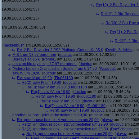
19.09.2008, 15:39:24)
Re(18): 2 Blu-Ray oder 2
19.09.2008, 15:42:55)
Re(19): 2 Blu-Ray ode
19.09.2008, 15:46:23)
Re(20): 2 Blu-Ray 
am 19.09.2008, 15:48:53)
Re(21): 2 Blu-Ra
19.09.2008, 15:49:26)
Re(22): 2 Blu
(
hackenbush
am 19.09.2008, 15:50:52)
Re: 2 Blu-Ray oder 2 PS3 Platinum Games für 35 €
(
Devil's Sidekick
am 
MIB 1 um 18,97 euronnen
(
ducduc
am 11.08.2008, 17:02:56)
Blu-rays ab 16 €
(
Pomm1
am 11.08.2008, 17:24:11)
amazon blu ray um je 17,97 euronnen
(
ducduc
am 30.08.2008, 10:01:16)
"Asterix bei den Olympischen Spielen" um € 14,90
(
Wizard51
am 08.09.200
saw IV um 19,90
(
ducduc
am 11.09.2008, 12:20:55)
Re: saw IV um 19,90
(
Flo061180
am 11.09.2008, 15:14:53)
Re(2): saw IV um 19,90
(
ducduc
am 11.09.2008, 15:22:14)
Re(3): saw IV um 19,90
(
Flo061180
am 11.09.2008, 15:45:46)
Re(4): saw IV um 19,90
(
ducduc
am 11.09.2008, 15:46:45)
Re(5): saw IV um 19,90
(
Flo061180
am 11.09.2008, 15:48:15
Re(6): saw IV um 19,90
(
ducduc
am 11.09.2008, 15:49:48
Re(7): saw IV um 19,90
(
Flo061180
am 11.09.2008, 16:
Re(8): saw IV um 19,90
(
ducduc
am 11.09.2008, 16:
grindhouse box - jetzt vorbestellen um 29,90
(
ducduc
am 11.09.2008, 22:1
Re: grindhouse box - jetzt vorbestellen um 29,90
(
playaz
am 12.09.2008,
Re(2): grindhouse box - jetzt vorbestellen um 29,90
(
ducduc
am 12.09
Re(2): grindhouse box - jetzt vorbestellen um 29,90
(
DocSchneck
am 
Re(3): grindhouse box - jetzt vorbestellen um 29,90
(
playaz
am 09.
Re(4): grindhouse box - jetzt vorbestellen um 29,90
(
DocSchne