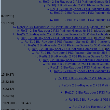
Re(9): 2 Blu-Ray oder 2 PS3 Platinum Games für 
Re(10): 2 Blu-Ray oder 2 PS3 Platinum Games 
Re(11): 2 Blu-Ray oder 2 PS3 Platinum Game
Re(12): 2 Blu-Ray oder 2 PS3 Platinum G
07:32:31)
Re(12): 2 Blu-Ray oder 2 PS3 Platinum G
13:17:06)
Re(2): 2 Blu-Ray oder 2 PS3 Platinum Games für 35 €
(
John_Doe
am 
Re(3): 2 Blu-Ray oder 2 PS3 Platinum Games für 35 €
(
ducduc
am 
Re(2): 2 Blu-Ray oder 2 PS3 Platinum Games für 35 €
(
hackenbush
a
Re(3): 2 Blu-Ray oder 2 PS3 Platinum Games für 35 €
(
ducduc
am 
Re(4): 2 Blu-Ray oder 2 PS3 Platinum Games für 35 €
(
hacken
Re(5): 2 Blu-Ray oder 2 PS3 Platinum Games für 35 €
(
ducd
Re(6): 2 Blu-Ray oder 2 PS3 Platinum Games für 35 €
(
ha
Re(7): 2 Blu-Ray oder 2 PS3 Platinum Games für 35 €
(
Re(8): 2 Blu-Ray oder 2 PS3 Platinum Games für 35 
Re(9): 2 Blu-Ray oder 2 PS3 Platinum Games für 
Re(10): 2 Blu-Ray oder 2 PS3 Platinum Games 
Re(11): 2 Blu-Ray oder 2 PS3 Platinum Game
Re(12): 2 Blu-Ray oder 2 PS3 Platinum G
15:30:37)
Re(13): 2 Blu-Ray oder 2 PS3 Platinum
15:32:18)
Re(14): 2 Blu-Ray oder 2 PS3 Plati
15:33:12)
Re(15): 2 Blu-Ray oder 2 PS3 Pl
15:34:35)
Re(16): 2 Blu-Ray oder 2 PS3 
19.09.2008, 15:36:47)
Re(17): 2 Blu-Ray oder 2 P