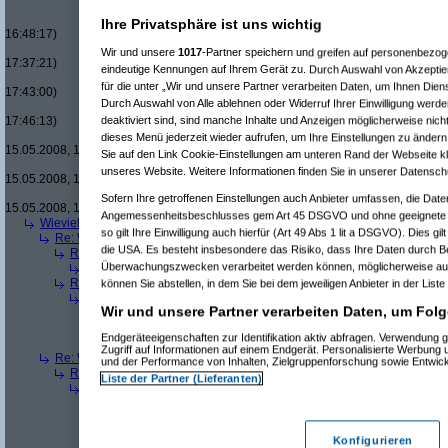
Re(16): Men in Black um £12.33
Re(17): Men in Black um £12
Ihre Privatsphäre ist uns wichtig
16:48:17)
Re(18): Men in Black um 
Wir und unsere
1017
-Partner speichern und greifen auf personenbezo
17:37:21)
eindeutige Kennungen auf Ihrem Gerät zu. Durch Auswahl von Akzeptier
Re(19): Men in Black u
für die unter „Wir und unsere Partner verarbeiten Daten, um Ihnen Dien
17:43:00)
Durch Auswahl von Alle ablehnen oder Widerruf Ihrer Einwilligung werde
Re(20): Men in Blac
deaktiviert sind, sind manche Inhalte und Anzeigen möglicherweise nicht
17:46:13)
Re(21): Men in B
dieses Menü jederzeit wieder aufrufen, um Ihre Einstellungen zu ändern 
15.05.2008, 17:49:46)
Sie auf den Link Cookie-Einstellungen am unteren Rand der Webseite kli
Re(22): Men in
unseres Website. Weitere Informationen finden Sie in unserer Datensch
15.05.2008, 18:07:18)
Re(23): Men
Sofern Ihre getroffenen Einstellungen auch Anbieter umfassen, die Daten
15.05.2008, 18:13:17)
Angemessenheitsbeschlusses gem Art 45 DSGVO und ohne geeignete G
Wieviele blus/hd-dvds habt ihr schon?
(
brösl
am 15.05.2008, 18:06:08)
so gilt Ihre Einwilligung auch hierfür (Art 49 Abs 1 lit a DSGVO). Dies gi
Re: Wieviele blus/hd-dvds habt ihr schon?
(
ducduc
am 15.05.2008, 18:0
die USA. Es besteht insbesondere das Risiko, dass Ihre Daten durch B
Re(2): Wieviele blus/hd-dvds habt ihr schon?
(
brösl
am 15.05.2008, 1
Überwachungszwecken verarbeitet werden können, möglicherweise auc
Re(3): Wieviele blus/hd-dvds habt ihr schon?
(
ducduc
am 15.05.20
Re(2): Wieviele blus/hd-dvds habt ihr schon?
(
hackenbush
am 15.05.
können Sie abstellen, in dem Sie bei dem jeweiligen Anbieter in der Liste
Re(3): Wieviele blus/hd-dvds habt ihr schon?
(
ducduc
am 16.05.20
Wir und unsere Partner verarbeiten Daten, um Folg
Re(4): Wieviele blus/hd-dvds habt ihr schon?
(
hackenbush
am 1
Re(5): Wieviele blus/hd-dvds habt ihr schon?
(
ducduc
am 16.
Endgeräteeigenschaften zur Identifikation aktiv abfragen. Verwendung 
Re(6): Wieviele blus/hd-dvds habt ihr schon?
(
hackenbus
Zugriff auf Informationen auf einem Endgerät. Personalisierte Werbung
Re: Wieviele blus/hd-dvds habt ihr schon?
(
"without"
am 15.05.2008, 18
und der Performance von Inhalten, Zielgruppenforschung sowie Entwic
Re(2): Wieviele blus/hd-dvds habt ihr schon?
(
ducduc
am 15.05.2008,
Liste der Partner (Lieferanten)
Re(3): Wieviele blus/hd-dvds habt ihr schon?
(
"without"
am 15.05.2
Re(4): Wieviele blus/hd-dvds habt ihr schon?
(
ducduc
am 15.05.
Re(5): Wieviele blus/hd-dvds habt ihr schon?
(
"without"
am 15
Re(6): Wieviele blus/hd-dvds habt ihr schon?
(
ducduc
am 1
Konfigurieren