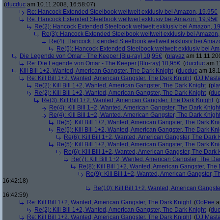
(
ducduc
am 10.11.2008, 16:58:07)
Re: Hancock Extended Steelbook weltweit exklusiv bei Amazon, 19,95€
Re: Hancock Extended Steelbook weltweit exklusiv bei Amazon, 19,95€
Re(2): Hancock Extended Steelbook weltweit exklusiv bei Amazon, 1
Re(3): Hancock Extended Steelbook weltweit exklusiv bei Amazon,
Re(4): Hancock Extended Steelbook weltweit exklusiv bei Amaz
Re(5): Hancock Extended Steelbook weltweit exklusiv bei A
Die Legende von Omar - The Keeper [Blu-ray] 10,95€
(
playaz
am 11.11.200
Re: Die Legende von Omar - The Keeper [Blu-ray] 10,95€
(
ducduc
am 11
Kill Bill 1+2, Wanted, American Gangster, The Dark Knight
(
ducduc
am 18.1
Re: Kill Bill 1+2, Wanted, American Gangster, The Dark Knight
(
DJ Masta
Re(2): Kill Bill 1+2, Wanted, American Gangster, The Dark Knight
(
pla
Re(2): Kill Bill 1+2, Wanted, American Gangster, The Dark Knight
(
du
Re(3): Kill Bill 1+2, Wanted, American Gangster, The Dark Knight
(
Re(4): Kill Bill 1+2, Wanted, American Gangster, The Dark Knigh
Re(4): Kill Bill 1+2, Wanted, American Gangster, The Dark Knigh
Re(5): Kill Bill 1+2, Wanted, American Gangster, The Dark Kni
Re(5): Kill Bill 1+2, Wanted, American Gangster, The Dark Kni
Re(6): Kill Bill 1+2, Wanted, American Gangster, The Dark 
Re(5): Kill Bill 1+2, Wanted, American Gangster, The Dark Kni
Re(6): Kill Bill 1+2, Wanted, American Gangster, The Dark 
Re(7): Kill Bill 1+2, Wanted, American Gangster, The Da
Re(8): Kill Bill 1+2, Wanted, American Gangster, The
Re(9): Kill Bill 1+2, Wanted, American Gangster, T
16:42:18)
Re(10): Kill Bill 1+2, Wanted, American Gangste
16:42:59)
Re: Kill Bill 1+2, Wanted, American Gangster, The Dark Knight
(
OoPee
a
Re(2): Kill Bill 1+2, Wanted, American Gangster, The Dark Knight
(
du
Re: Kill Bill 1+2, Wanted, American Gangster, The Dark Knight
(
DJ Masta