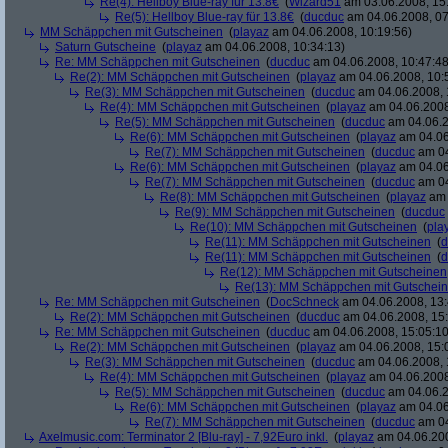
Re(4): Hellboy Blue-ray für 13.8€
(
Wizard51
am 03.06.2008, 15
Re(5): Hellboy Blue-ray für 13.8€
(
ducduc
am 04.06.2008, 07
MM Schäppchen mit Gutscheinen
(
playaz
am 04.06.2008, 10:19:56)
Saturn Gutscheine
(
playaz
am 04.06.2008, 10:34:13)
Re: MM Schäppchen mit Gutscheinen
(
ducduc
am 04.06.2008, 10:47:48
Re(2): MM Schäppchen mit Gutscheinen
(
playaz
am 04.06.2008, 10:
Re(3): MM Schäppchen mit Gutscheinen
(
ducduc
am 04.06.2008, 
Re(4): MM Schäppchen mit Gutscheinen
(
playaz
am 04.06.2008
Re(5): MM Schäppchen mit Gutscheinen
(
ducduc
am 04.06.2
Re(6): MM Schäppchen mit Gutscheinen
(
playaz
am 04.06
Re(7): MM Schäppchen mit Gutscheinen
(
ducduc
am 04
Re(6): MM Schäppchen mit Gutscheinen
(
playaz
am 04.06
Re(7): MM Schäppchen mit Gutscheinen
(
ducduc
am 04
Re(8): MM Schäppchen mit Gutscheinen
(
playaz
am 
Re(9): MM Schäppchen mit Gutscheinen
(
ducduc
Re(10): MM Schäppchen mit Gutscheinen
(
pla
Re(11): MM Schäppchen mit Gutscheinen
(
d
Re(11): MM Schäppchen mit Gutscheinen
(
d
Re(12): MM Schäppchen mit Gutscheinen
Re(13): MM Schäppchen mit Gutschei
Re: MM Schäppchen mit Gutscheinen
(
DocSchneck
am 04.06.2008, 13:
Re(2): MM Schäppchen mit Gutscheinen
(
ducduc
am 04.06.2008, 15:
Re: MM Schäppchen mit Gutscheinen
(
ducduc
am 04.06.2008, 15:05:10
Re(2): MM Schäppchen mit Gutscheinen
(
playaz
am 04.06.2008, 15:
Re(3): MM Schäppchen mit Gutscheinen
(
ducduc
am 04.06.2008, 
Re(4): MM Schäppchen mit Gutscheinen
(
playaz
am 04.06.2008
Re(5): MM Schäppchen mit Gutscheinen
(
ducduc
am 04.06.2
Re(6): MM Schäppchen mit Gutscheinen
(
playaz
am 04.06
Re(7): MM Schäppchen mit Gutscheinen
(
ducduc
am 04
Axelmusic.com: Terminator 2 [Blu-ray] - 7,92Euro inkl.
(
playaz
am 04.06.200