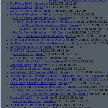
Re(12): viele blu rays unter 20 euronnen
Die Fliege, 19,90
(
playaz
am 25.10.2008, 21:15:29)
Die Fliege, 19,90
(
playaz
am 25.10.2008, 21:15:44)
Re: Die Fliege, 19,90
(
ducduc
am 25.10.2008, 21:23:05)
Die Mumie Trilogie um 44,99
(
ducduc
am 25.10.2008, 21:38:09)
Re: Die Mumie Trilogie um 44,99
(
playaz
am 25.10.2008, 21:59:52)
Re(2): Die Mumie Trilogie um 44,99
(
ducduc
am 26.10.2008, 09:02:2
Re(3): Die Mumie Trilogie um 44,99
(
playaz
am 26.10.2008, 12:12
Re(4): Die Mumie Trilogie um 44,99
(
ducduc
am 26.10.2008, 14
Re: Die Mumie Trilogie um 44,99
(
cermi
am 26.10.2008, 11:07:12)
Re(2): Die Mumie Trilogie um 44,99
(
ducduc
am 27.10.2008, 08:34:5
Dune - Der Wüstenplanet (Blu-ray Disc) 13,95
(
playaz
am 27.10.2008, 09:
Der Pate Trilogie - The Coppola Restoration 48,95
(
ducduc
am 29.10.2008,
vorbestellen um je 14,99
(
ducduc
am 29.10.2008, 19:42:19)
filme 17,95
(
playaz
am 30.10.2008, 08:35:30)
Re: filme 17,95
(
ducduc
am 30.10.2008, 09:16:46)
Re: filme 17,95
(
Wizard51
am 30.10.2008, 09:19:37)
Re(2): filme 17,95
(
hackenbush
am 03.11.2008, 23:29:36)
Vorbestellungen
(
playaz
am 30.10.2008, 09:07:50)
Re: Vorbestellungen
(
ducduc
am 30.10.2008, 09:17:37)
Zombie Night 1+2 (Steelbook) 14,99
(
playaz
am 31.10.2008, 08:59:04)
30 Stunden: Der 2. Weltkrieg komplett (4 BDs) [Blu-ray] 29,99
(
playaz
am 03
Re: 30 Stunden: Der 2. Weltkrieg komplett (4 BDs) [Blu-ray] 29,99
(
ducd
2 Fox Blu-rays kaufen, 20 % sparen
(
playaz
am 05.11.2008, 07:30:47)
Re: 2 Fox Blu-rays kaufen, 20 % sparen
(
ducduc
am 05.11.2008, 07:44:
Re(2): 2 Fox Blu-rays kaufen, 20 % sparen
(
playaz
am 05.11.2008, 07
Re(3): 2 Fox Blu-rays kaufen, 20 % sparen
(
ducduc
am 05.11.2008,
Departed € 11,90
(
monster23
am 05.11.2008, 09:41:42)
Re: Departed € 11,90
(
Wizard51
am 05.11.2008, 09:48:28)
Der Patrion € 9,95
(
monster23
am 05.11.2008, 09:42:51)