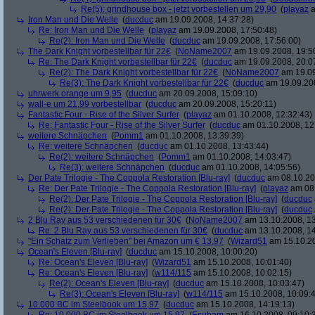
Re(5): grindhouse box - jetzt vorbestellen um 29,90
(
playaz
a
Iron Man und Die Welle
(
ducduc
am 19.09.2008, 14:37:28)
Re: Iron Man und Die Welle
(
playaz
am 19.09.2008, 17:50:48)
Re(2): Iron Man und Die Welle
(
ducduc
am 19.09.2008, 17:56:00)
The Dark Knight vorbestellbar für 22€
(
NoName2007
am 19.09.2008, 19:5
Re: The Dark Knight vorbestellbar für 22€
(
ducduc
am 19.09.2008, 20:0
Re(2): The Dark Knight vorbestellbar für 22€
(
NoName2007
am 19.09
Re(3): The Dark Knight vorbestellbar für 22€
(
ducduc
am 19.09.200
uhrwerk orange um 9,95
(
ducduc
am 20.09.2008, 15:09:10)
wall-e um 21,99 vorbestellbar
(
ducduc
am 20.09.2008, 15:20:11)
Fantastic Four - Rise of the Silver Surfer
(
playaz
am 01.10.2008, 12:32:43)
Re: Fantastic Four - Rise of the Silver Surfer
(
ducduc
am 01.10.2008, 12
weitere Schnäpchen
(
Pomm1
am 01.10.2008, 13:39:39)
Re: weitere Schnäpchen
(
ducduc
am 01.10.2008, 13:43:44)
Re(2): weitere Schnäpchen
(
Pomm1
am 01.10.2008, 14:03:47)
Re(3): weitere Schnäpchen
(
ducduc
am 01.10.2008, 14:05:56)
Der Pate Trilogie - The Coppola Restoration [Blu-ray]
(
ducduc
am 08.10.20
Re: Der Pate Trilogie - The Coppola Restoration [Blu-ray]
(
playaz
am 08.
Re(2): Der Pate Trilogie - The Coppola Restoration [Blu-ray]
(
ducduc
Re(2): Der Pate Trilogie - The Coppola Restoration [Blu-ray]
(
ducduc
2 Blu Ray aus 53 verschiedenen für 30€
(
NoName2007
am 13.10.2008, 13
Re: 2 Blu Ray aus 53 verschiedenen für 30€
(
ducduc
am 13.10.2008, 14
"Ein Schatz zum Verlieben" bei Amazon um € 13,97
(
Wizard51
am 15.10.20
Ocean's Eleven [Blu-ray]
(
ducduc
am 15.10.2008, 10:00:20)
Re: Ocean's Eleven [Blu-ray]
(
Wizard51
am 15.10.2008, 10:01:40)
Re: Ocean's Eleven [Blu-ray]
(
w114/115
am 15.10.2008, 10:02:15)
Re(2): Ocean's Eleven [Blu-ray]
(
ducduc
am 15.10.2008, 10:03:47)
Re(3): Ocean's Eleven [Blu-ray]
(
w114/115
am 15.10.2008, 10:09:
10.000 BC im Steelbook um 15,97
(
ducduc
am 15.10.2008, 14:19:13)