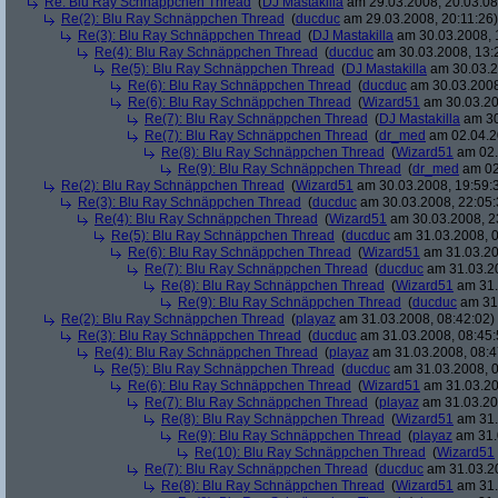
Re: Blu Ray Schnäppchen Thread
(
DJ Mastakilla
am 29.03.2008, 20:03:08
Re(2): Blu Ray Schnäppchen Thread
(
ducduc
am 29.03.2008, 20:11:26)
Re(3): Blu Ray Schnäppchen Thread
(
DJ Mastakilla
am 30.03.2008, 
Re(4): Blu Ray Schnäppchen Thread
(
ducduc
am 30.03.2008, 13:
Re(5): Blu Ray Schnäppchen Thread
(
DJ Mastakilla
am 30.03.2
Re(6): Blu Ray Schnäppchen Thread
(
ducduc
am 30.03.2008
Re(6): Blu Ray Schnäppchen Thread
(
Wizard51
am 30.03.20
Re(7): Blu Ray Schnäppchen Thread
(
DJ Mastakilla
am 30
Re(7): Blu Ray Schnäppchen Thread
(
dr_med
am 02.04.2
Re(8): Blu Ray Schnäppchen Thread
(
Wizard51
am 02.
Re(9): Blu Ray Schnäppchen Thread
(
dr_med
am 02
Re(2): Blu Ray Schnäppchen Thread
(
Wizard51
am 30.03.2008, 19:59:
Re(3): Blu Ray Schnäppchen Thread
(
ducduc
am 30.03.2008, 22:05:
Re(4): Blu Ray Schnäppchen Thread
(
Wizard51
am 30.03.2008, 2
Re(5): Blu Ray Schnäppchen Thread
(
ducduc
am 31.03.2008, 0
Re(6): Blu Ray Schnäppchen Thread
(
Wizard51
am 31.03.20
Re(7): Blu Ray Schnäppchen Thread
(
ducduc
am 31.03.20
Re(8): Blu Ray Schnäppchen Thread
(
Wizard51
am 31.
Re(9): Blu Ray Schnäppchen Thread
(
ducduc
am 31.
Re(2): Blu Ray Schnäppchen Thread
(
playaz
am 31.03.2008, 08:42:02)
Re(3): Blu Ray Schnäppchen Thread
(
ducduc
am 31.03.2008, 08:45:
Re(4): Blu Ray Schnäppchen Thread
(
playaz
am 31.03.2008, 08:4
Re(5): Blu Ray Schnäppchen Thread
(
ducduc
am 31.03.2008, 0
Re(6): Blu Ray Schnäppchen Thread
(
Wizard51
am 31.03.20
Re(7): Blu Ray Schnäppchen Thread
(
playaz
am 31.03.20
Re(8): Blu Ray Schnäppchen Thread
(
Wizard51
am 31.
Re(9): Blu Ray Schnäppchen Thread
(
playaz
am 31.
Re(10): Blu Ray Schnäppchen Thread
(
Wizard51
Re(7): Blu Ray Schnäppchen Thread
(
ducduc
am 31.03.20
Re(8): Blu Ray Schnäppchen Thread
(
Wizard51
am 31.