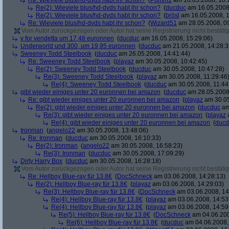
Re: Wieviele blus/hd-dvds habt ihr schon?
(
Pomm1
am 16.05.2008, 18:
Re(2): Wieviele blus/hd-dvds habt ihr schon?
(
ducduc
am 16.05.2008,
Re(2): Wieviele blus/hd-dvds habt ihr schon?
(
brösl
am 16.05.2008, 1
Re: Wieviele blus/hd-dvds habt ihr schon?
(
Wizard51
am 28.05.2008, 09
Vom Autor zurückgezogen oder Autor hat seine Registrierung nicht bestätig
v for vendetta um 17,48 euronnen
(
ducduc
am 16.05.2008, 15:29:06)
Underworld und 300, um 19,95 euronnen
(
ducduc
am 21.05.2008, 14:28:3
Sweeney Todd Steelbook
(
ducduc
am 26.05.2008, 14:41:44)
Re: Sweeney Todd Steelbook
(
playaz
am 30.05.2008, 10:42:45)
Re(2): Sweeney Todd Steelbook
(
ducduc
am 30.05.2008, 10:47:28)
Re(3): Sweeney Todd Steelbook
(
playaz
am 30.05.2008, 11:29:46
Re(4): Sweeney Todd Steelbook
(
ducduc
am 30.05.2008, 11:44
gibt wieder einiges unter 20 euronnen bei amazon
(
ducduc
am 28.05.2008,
Re: gibt wieder einiges unter 20 euronnen bei amazon
(
playaz
am 30.05
Re(2): gibt wieder einiges unter 20 euronnen bei amazon
(
ducduc
am
Re(3): gibt wieder einiges unter 20 euronnen bei amazon
(
playaz
a
Re(4): gibt wieder einiges unter 20 euronnen bei amazon
(
ducd
Ironman
(
angelo22
am 30.05.2008, 13:48:06)
Re: Ironman
(
ducduc
am 30.05.2008, 16:10:33)
Re(2): Ironman
(
angelo22
am 30.05.2008, 16:58:23)
Re(3): Ironman
(
ducduc
am 30.05.2008, 17:09:29)
Dirty Harry Box
(
ducduc
am 30.05.2008, 16:28:18)
Vom Autor zurückgezogen oder Autor hat seine Registrierung nicht bestätig
Re: Hellboy Blue-ray für 13.8€
(
DocSchneck
am 03.06.2008, 14:28:13)
Re(2): Hellboy Blue-ray für 13.8€
(
playaz
am 03.06.2008, 14:29:03)
Re(3): Hellboy Blue-ray für 13.8€
(
DocSchneck
am 03.06.2008, 14
Re(4): Hellboy Blue-ray für 13.8€
(
playaz
am 03.06.2008, 14:53
Re(4): Hellboy Blue-ray für 13.8€
(
playaz
am 03.06.2008, 14:59
Re(5): Hellboy Blue-ray für 13.8€
(
DocSchneck
am 04.06.200
Re(6): Hellboy Blue-ray für 13.8€
(
ducduc
am 04.06.2008,