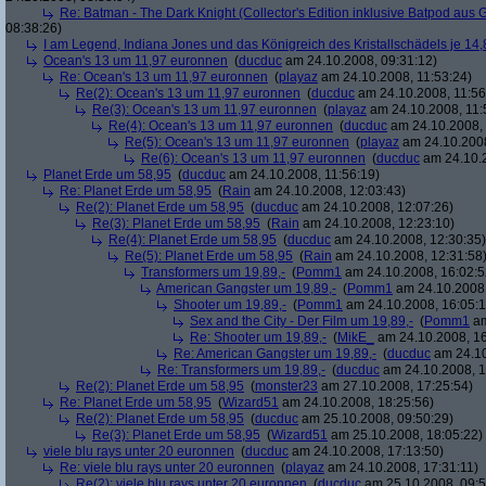
Re: Batman - The Dark Knight (Collector's Edition inklusive Batpod aus G
08:38:26)
I am Legend, Indiana Jones und das Königreich des Kristallschädels je 14,
Ocean's 13 um 11,97 euronnen
(
ducduc
am 24.10.2008, 09:31:12)
Re: Ocean's 13 um 11,97 euronnen
(
playaz
am 24.10.2008, 11:53:24)
Re(2): Ocean's 13 um 11,97 euronnen
(
ducduc
am 24.10.2008, 11:56
Re(3): Ocean's 13 um 11,97 euronnen
(
playaz
am 24.10.2008, 11:
Re(4): Ocean's 13 um 11,97 euronnen
(
ducduc
am 24.10.2008, 
Re(5): Ocean's 13 um 11,97 euronnen
(
playaz
am 24.10.2008
Re(6): Ocean's 13 um 11,97 euronnen
(
ducduc
am 24.10.2
Planet Erde um 58,95
(
ducduc
am 24.10.2008, 11:56:19)
Re: Planet Erde um 58,95
(
Rain
am 24.10.2008, 12:03:43)
Re(2): Planet Erde um 58,95
(
ducduc
am 24.10.2008, 12:07:26)
Re(3): Planet Erde um 58,95
(
Rain
am 24.10.2008, 12:23:10)
Re(4): Planet Erde um 58,95
(
ducduc
am 24.10.2008, 12:30:35)
Re(5): Planet Erde um 58,95
(
Rain
am 24.10.2008, 12:31:58
Transformers um 19,89,-
(
Pomm1
am 24.10.2008, 16:02:5
American Gangster um 19,89,-
(
Pomm1
am 24.10.2008,
Shooter um 19,89,-
(
Pomm1
am 24.10.2008, 16:05:1
Sex and the City - Der Film um 19,89,-
(
Pomm1
am
Re: Shooter um 19,89,-
(
MikE_
am 24.10.2008, 16
Re: American Gangster um 19,89,-
(
ducduc
am 24.10
Re: Transformers um 19,89,-
(
ducduc
am 24.10.2008, 1
Re(2): Planet Erde um 58,95
(
monster23
am 27.10.2008, 17:25:54)
Re: Planet Erde um 58,95
(
Wizard51
am 24.10.2008, 18:25:56)
Re(2): Planet Erde um 58,95
(
ducduc
am 25.10.2008, 09:50:29)
Re(3): Planet Erde um 58,95
(
Wizard51
am 25.10.2008, 18:05:22)
viele blu rays unter 20 euronnen
(
ducduc
am 24.10.2008, 17:13:50)
Re: viele blu rays unter 20 euronnen
(
playaz
am 24.10.2008, 17:31:11)
Re(2): viele blu rays unter 20 euronnen
(
ducduc
am 25.10.2008, 09:5