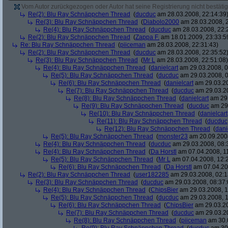
Vom Autor zurückgezogen oder Autor hat seine Registrierung nicht bestätig
Re(2): Blu Ray Schnäppchen Thread
(
ducduc
am 28.03.2008, 22:14:39
Re(3): Blu Ray Schnäppchen Thread
(
Diabolo2000
am 28.03.2008, 2
Re(4): Blu Ray Schnäppchen Thread
(
ducduc
am 28.03.2008, 22:
Re(2): Blu Ray Schnäppchen Thread
(
Zappa F.
am 18.01.2009, 23:33:5
Re: Blu Ray Schnäppchen Thread
(
piiceman
am 28.03.2008, 22:31:43)
Re(2): Blu Ray Schnäppchen Thread
(
ducduc
am 28.03.2008, 22:35:52
Re(3): Blu Ray Schnäppchen Thread
(
Mr L
am 28.03.2008, 22:51:08)
Re(4): Blu Ray Schnäppchen Thread
(
danielcart
am 29.03.2008, 0
Re(5): Blu Ray Schnäppchen Thread
(
ducduc
am 29.03.2008, 0
Re(6): Blu Ray Schnäppchen Thread
(
danielcart
am 29.03.20
Re(7): Blu Ray Schnäppchen Thread
(
ducduc
am 29.03.20
Re(8): Blu Ray Schnäppchen Thread
(
danielcart
am 29.
Re(9): Blu Ray Schnäppchen Thread
(
ducduc
am 29.
Re(10): Blu Ray Schnäppchen Thread
(
danielcart
Re(11): Blu Ray Schnäppchen Thread
(
ducduc
Re(12): Blu Ray Schnäppchen Thread
(
dani
Re(5): Blu Ray Schnäppchen Thread
(
monster23
am 20.09.2008
Re(4): Blu Ray Schnäppchen Thread
(
ducduc
am 29.03.2008, 08:
Re(4): Blu Ray Schnäppchen Thread
(
Da Horstl
am 07.04.2008, 11
Re(5): Blu Ray Schnäppchen Thread
(
Mr L
am 07.04.2008, 12:
Re(6): Blu Ray Schnäppchen Thread
(
Da Horstl
am 07.04.20
Re(2): Blu Ray Schnäppchen Thread
(
user182285
am 29.03.2008, 02:1
Re(3): Blu Ray Schnäppchen Thread
(
ducduc
am 29.03.2008, 08:37:
Re(4): Blu Ray Schnäppchen Thread
(
ChipsBier
am 29.03.2008, 1
Re(5): Blu Ray Schnäppchen Thread
(
ducduc
am 29.03.2008, 1
Re(6): Blu Ray Schnäppchen Thread
(
ChipsBier
am 29.03.20
Re(7): Blu Ray Schnäppchen Thread
(
ducduc
am 29.03.20
Re(8): Blu Ray Schnäppchen Thread
(
piiceman
am 30.0