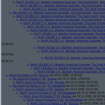
Re(2): Kill Bill 1+2, Wanted, American Gangster, The Dark Knight
(
du
Re(3): Kill Bill 1+2, Wanted, American Gangster, The Dark Knight
(
Re(4): Kill Bill 1+2, Wanted, American Gangster, The Dark Knigh
Re: Kill Bill 1+2, Wanted, American Gangster, The Dark Knight
(
DocSchn
Re(2): Kill Bill 1+2, Wanted, American Gangster, The Dark Knight
(
du
Re(3): Kill Bill 1+2, Wanted, American Gangster, The Dark Knight
(
Re(4): Kill Bill 1+2, Wanted, American Gangster, The Dark Knigh
Re(5): Kill Bill 1+2, Wanted, American Gangster, The Dark Kni
Re(6): Kill Bill 1+2, Wanted, American Gangster, The Dark 
Re(7): Kill Bill 1+2, Wanted, American Gangster, The Da
Re(8): Kill Bill 1+2, Wanted, American Gangster, The
Re(9): Kill Bill 1+2, Wanted, American Gangster, T
15:19:32)
Re(8): Kill Bill 1+2, Wanted, American Gangster, The
Re(9): Kill Bill 1+2, Wanted, American Gangster, T
20:53:36)
Re(10): Kill Bill 1+2, Wanted, American Gangste
20:54:27)
Re(6): Kill Bill 1+2, Wanted, American Gangster, The Dark 
Re(7): Kill Bill 1+2, Wanted, American Gangster, The Da
Re(8): Kill Bill 1+2, Wanted, American Gangster, The
Kung Fu Panda 17,95
(
ducduc
am 19.11.2008, 10:30:52)
Re: Kung Fu Panda 17,95
(
playaz
am 19.11.2008, 10:54:51)
Re(2): Kung Fu Panda 17,95
(
ducduc
am 19.11.2008, 10:57:00)
Re: Kung Fu Panda 17,95
(
DJ Mastakilla
am 19.11.2008, 16:08:27)
Re(2): Kung Fu Panda 17,95
(
ducduc
am 19.11.2008, 16:32:39)
Re(3): Kung Fu Panda 17,95
(
DJ Mastakilla
am 19.11.2008, 16:33
Re(4): Kung Fu Panda 17,95
(
ducduc
am 19.11.2008, 16:34:50)
Re(5): Kung Fu Panda 17,95
(
DJ Mastakilla
am 19.11.2008, 
Re(6): Kung Fu Panda 17,95
(
ducduc
am 19.11.2008, 16: