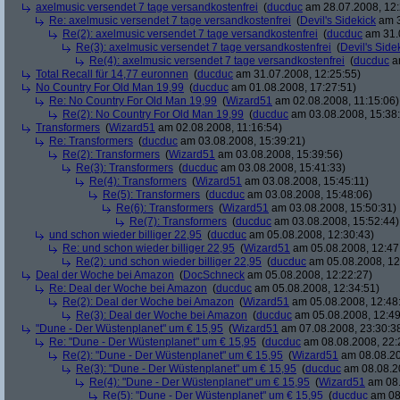
axelmusic versendet 7 tage versandkostenfrei
(
ducduc
am 28.07.2008, 12:
Re: axelmusic versendet 7 tage versandkostenfrei
(
Devil's Sidekick
am 3
Re(2): axelmusic versendet 7 tage versandkostenfrei
(
ducduc
am 31.0
Re(3): axelmusic versendet 7 tage versandkostenfrei
(
Devil's Side
Re(4): axelmusic versendet 7 tage versandkostenfrei
(
ducduc
am
Total Recall für 14,77 euronnen
(
ducduc
am 31.07.2008, 12:25:55)
No Country For Old Man 19,99
(
ducduc
am 01.08.2008, 17:27:51)
Re: No Country For Old Man 19,99
(
Wizard51
am 02.08.2008, 11:15:06)
Re(2): No Country For Old Man 19,99
(
ducduc
am 03.08.2008, 15:38
Transformers
(
Wizard51
am 02.08.2008, 11:16:54)
Re: Transformers
(
ducduc
am 03.08.2008, 15:39:21)
Re(2): Transformers
(
Wizard51
am 03.08.2008, 15:39:56)
Re(3): Transformers
(
ducduc
am 03.08.2008, 15:41:33)
Re(4): Transformers
(
Wizard51
am 03.08.2008, 15:45:11)
Re(5): Transformers
(
ducduc
am 03.08.2008, 15:48:06)
Re(6): Transformers
(
Wizard51
am 03.08.2008, 15:50:31)
Re(7): Transformers
(
ducduc
am 03.08.2008, 15:52:44)
und schon wieder billiger 22,95
(
ducduc
am 05.08.2008, 12:30:43)
Re: und schon wieder billiger 22,95
(
Wizard51
am 05.08.2008, 12:47
Re(2): und schon wieder billiger 22,95
(
ducduc
am 05.08.2008, 12
Deal der Woche bei Amazon
(
DocSchneck
am 05.08.2008, 12:22:27)
Re: Deal der Woche bei Amazon
(
ducduc
am 05.08.2008, 12:34:51)
Re(2): Deal der Woche bei Amazon
(
Wizard51
am 05.08.2008, 12:48
Re(3): Deal der Woche bei Amazon
(
ducduc
am 05.08.2008, 12:49
"Dune - Der Wüstenplanet" um € 15,95
(
Wizard51
am 07.08.2008, 23:30:3
Re: "Dune - Der Wüstenplanet" um € 15,95
(
ducduc
am 08.08.2008, 22:
Re(2): "Dune - Der Wüstenplanet" um € 15,95
(
Wizard51
am 08.08.20
Re(3): "Dune - Der Wüstenplanet" um € 15,95
(
ducduc
am 08.08.20
Re(4): "Dune - Der Wüstenplanet" um € 15,95
(
Wizard51
am 08.
Re(5): "Dune - Der Wüstenplanet" um € 15,95
(
ducduc
am 08.