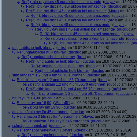
Re(2): blu-ray discs 45 eur aktion bei amazonde
(
playaz
am 18.07.200
Re(3): blu-ray discs 45 eur aktion bei amazonde
(
ducduc
am 18.07
Re(3): blu-ray discs 45 eur aktion bei amazonde
(
Marax
am 18.07.
Re(4): blu-ray discs 45 eur aktion bei amazonde
(
playaz
am 18.
Re(3): blu-ray discs 45 eur aktion bei amazonde
(
brösl
am 18.07.2
Re(4): blu-ray discs 45 eur aktion bei amazonde
(
playaz
am 18.
Re(5): blu-ray discs 45 eur aktion bei amazonde
(
ducduc
am 
Re(6): blu-ray discs 45 eur aktion bei amazonde
(
playaz
a
Re(7): blu-ray discs 45 eur aktion bei amazonde
(
ducd
Re(8): blu-ray discs 45 eur aktion bei amazonde
(
pl
unglaubliche hulk blu-ray
(
brösl
am 18.07.2008, 11:54:48)
Re: unglaubliche hulk blu-ray
(
ducduc
am 18.07.2008, 13:00:55)
Re(2): unglaubliche hulk blu-ray
(
brösl
am 18.07.2008, 19:21:34)
Re(3): unglaubliche hulk blu-ray
(
ducduc
am 18.07.2008, 22:10:19
Re(4): unglaubliche hulk blu-ray
(
brösl
am 19.07.2008, 12:50:4
Re(5): unglaubliche hulk blu-ray
(
ducduc
am 19.07.2008, 12:
stirb langsam 1,2 und 4 um 56,70 euronnen
(
ducduc
am 19.07.2008, 12:53
Re: stirb langsam 1,2 und 4 um 56,70 euronnen
(
brösl
am 19.07.2008, 1
Re(2): stirb langsam 1,2 und 4 um 56,70 euronnen
(
ducduc
am 19.07.
Re(3): stirb langsam 1,2 und 4 um 56,70 euronnen
(
brösl
am 19.07
Re(4): stirb langsam 1,2 und 4 um 56,70 euronnen
(
ducduc
am 1
blu ray um 19,90
(
ducduc
am 20.07.2008, 21:05:17)
Re: blu ray um 19,90
(
Wizard51
am 05.08.2008, 23:45:42)
Re(2): blu ray um 19,90
(
ducduc
am 06.08.2008, 07:42:51)
amazon 3 blu ray für 45 euronnen
(
ducduc
am 23.07.2008, 20:44:09)
Re: amazon 3 blu ray für 45 euronnen
(
playaz
am 24.07.2008, 07:26:28
Re(2): amazon 3 blu ray für 45 euronnen
(
ducduc
am 24.07.2008, 11:
schnäppcheneinkauf
(
ducduc
am 24.07.2008, 12:41:52)
Re: schnäppcheneinkauf
(
Devil's Sidekick
am 31.07.2008, 14:26:19)
Re(2): schnäppcheneinkauf
(
ducduc
am 31.07.2008, 14:31:56)