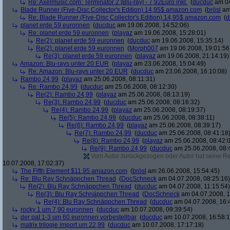
Re: Axelmusic.com: Terminator 2 [Blu-ray] - 7,92Euro inkl.
(
ducduc
am 04
Blade Runner (Five-Disc Collector's Edition) 14,95$ amazon.com
(
brösl
am 
Re: Blade Runner (Five-Disc Collector's Edition) 14,95$ amazon.com
(
d
planet erde 59 euronnen
(
ducduc
am 19.06.2008, 14:52:06)
Re: planet erde 59 euronnen
(
playaz
am 19.06.2008, 15:28:01)
Re(2): planet erde 59 euronnen
(
ducduc
am 19.06.2008, 15:35:14)
Re(2): planet erde 59 euronnen
(
Morph007
am 19.06.2008, 19:01:56
Re(3): planet erde 59 euronnen
(
playaz
am 19.06.2008, 21:14:19)
Amazon: Blu-rays unter 20 EUR
(
playaz
am 23.06.2008, 15:04:49)
Re: Amazon: Blu-rays unter 20 EUR
(
ducduc
am 23.06.2008, 16:10:08)
Rambo 24,99
(
playaz
am 25.06.2008, 08:11:31)
Re: Rambo 24,99
(
ducduc
am 25.06.2008, 08:12:30)
Re(2): Rambo 24,99
(
playaz
am 25.06.2008, 08:13:19)
Re(3): Rambo 24,99
(
ducduc
am 25.06.2008, 08:16:32)
Re(4): Rambo 24,99
(
playaz
am 25.06.2008, 08:19:37)
Re(5): Rambo 24,99
(
ducduc
am 25.06.2008, 08:38:11)
Re(6): Rambo 24,99
(
playaz
am 25.06.2008, 08:39:17)
Re(7): Rambo 24,99
(
ducduc
am 25.06.2008, 08:41:18
Re(8): Rambo 24,99
(
playaz
am 25.06.2008, 08:42:
Re(9): Rambo 24,99
(
ducduc
am 25.06.2008, 08:
Vom Autor zurückgezogen oder Autor hat seine Regi
10.07.2008, 17:02:37)
The Fifth Element $11.95 amazon.com
(
brösl
am 26.06.2008, 15:54:45)
Re: Blu Ray Schnäppchen Thread
(
DocSchneck
am 04.07.2008, 08:25:16)
Re(2): Blu Ray Schnäppchen Thread
(
ducduc
am 04.07.2008, 11:15:54)
Re(3): Blu Ray Schnäppchen Thread
(
DocSchneck
am 04.07.2008, 1
Re(4): Blu Ray Schnäppchen Thread
(
ducduc
am 04.07.2008, 16:
rocky 1 um 7,90 euronnen
(
ducduc
am 10.07.2008, 09:39:54)
der pat 1-3 um 60 euronnen vorbestellbar
(
ducduc
am 10.07.2008, 16:58:1
matrix trilogie import um 22,99
(
ducduc
am 10.07.2008, 17:17:18)