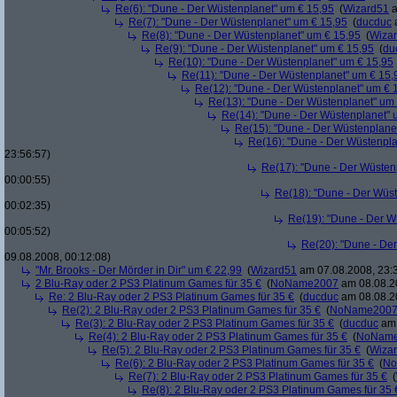
Re(6): "Dune - Der Wüstenplanet" um € 15,95
(
Wizard51
a
Re(7): "Dune - Der Wüstenplanet" um € 15,95
(
ducduc
a
Re(8): "Dune - Der Wüstenplanet" um € 15,95
(
Wiza
Re(9): "Dune - Der Wüstenplanet" um € 15,95
(
du
Re(10): "Dune - Der Wüstenplanet" um € 15,95
Re(11): "Dune - Der Wüstenplanet" um € 15,
Re(12): "Dune - Der Wüstenplanet" um € 
Re(13): "Dune - Der Wüstenplanet" um
Re(14): "Dune - Der Wüstenplanet" 
Re(15): "Dune - Der Wüstenplane
Re(16): "Dune - Der Wüstenpla
23:56:57)
Re(17): "Dune - Der Wüsten
00:00:55)
Re(18): "Dune - Der Wüs
00:02:35)
Re(19): "Dune - Der W
00:05:52)
Re(20): "Dune - De
09.08.2008, 00:12:08)
"Mr. Brooks - Der Mörder in Dir" um € 22,99
(
Wizard51
am 07.08.2008, 23:
2 Blu-Ray oder 2 PS3 Platinum Games für 35 €
(
NoName2007
am 08.08.20
Re: 2 Blu-Ray oder 2 PS3 Platinum Games für 35 €
(
ducduc
am 08.08.20
Re(2): 2 Blu-Ray oder 2 PS3 Platinum Games für 35 €
(
NoName200
Re(3): 2 Blu-Ray oder 2 PS3 Platinum Games für 35 €
(
ducduc
am 
Re(4): 2 Blu-Ray oder 2 PS3 Platinum Games für 35 €
(
NoNam
Re(5): 2 Blu-Ray oder 2 PS3 Platinum Games für 35 €
(
Wiza
Re(6): 2 Blu-Ray oder 2 PS3 Platinum Games für 35 €
(
No
Re(7): 2 Blu-Ray oder 2 PS3 Platinum Games für 35 €
(
Re(8): 2 Blu-Ray oder 2 PS3 Platinum Games für 35 