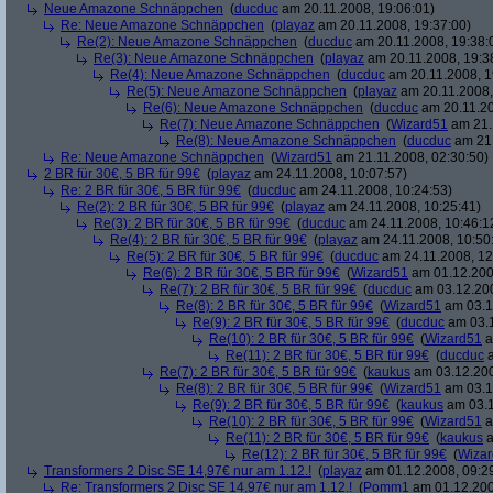
Neue Amazone Schnäppchen
(
ducduc
am 20.11.2008, 19:06:01)
Re: Neue Amazone Schnäppchen
(
playaz
am 20.11.2008, 19:37:00)
Re(2): Neue Amazone Schnäppchen
(
ducduc
am 20.11.2008, 19:38:
Re(3): Neue Amazone Schnäppchen
(
playaz
am 20.11.2008, 19:3
Re(4): Neue Amazone Schnäppchen
(
ducduc
am 20.11.2008, 1
Re(5): Neue Amazone Schnäppchen
(
playaz
am 20.11.2008,
Re(6): Neue Amazone Schnäppchen
(
ducduc
am 20.11.20
Re(7): Neue Amazone Schnäppchen
(
Wizard51
am 21.
Re(8): Neue Amazone Schnäppchen
(
ducduc
am 21.
Re: Neue Amazone Schnäppchen
(
Wizard51
am 21.11.2008, 02:30:50)
2 BR für 30€, 5 BR für 99€
(
playaz
am 24.11.2008, 10:07:57)
Re: 2 BR für 30€, 5 BR für 99€
(
ducduc
am 24.11.2008, 10:24:53)
Re(2): 2 BR für 30€, 5 BR für 99€
(
playaz
am 24.11.2008, 10:25:41)
Re(3): 2 BR für 30€, 5 BR für 99€
(
ducduc
am 24.11.2008, 10:46:1
Re(4): 2 BR für 30€, 5 BR für 99€
(
playaz
am 24.11.2008, 10:50
Re(5): 2 BR für 30€, 5 BR für 99€
(
ducduc
am 24.11.2008, 12
Re(6): 2 BR für 30€, 5 BR für 99€
(
Wizard51
am 01.12.200
Re(7): 2 BR für 30€, 5 BR für 99€
(
ducduc
am 03.12.200
Re(8): 2 BR für 30€, 5 BR für 99€
(
Wizard51
am 03.1
Re(9): 2 BR für 30€, 5 BR für 99€
(
ducduc
am 03.1
Re(10): 2 BR für 30€, 5 BR für 99€
(
Wizard51
a
Re(11): 2 BR für 30€, 5 BR für 99€
(
ducduc
a
Re(7): 2 BR für 30€, 5 BR für 99€
(
kaukus
am 03.12.200
Re(8): 2 BR für 30€, 5 BR für 99€
(
Wizard51
am 03.1
Re(9): 2 BR für 30€, 5 BR für 99€
(
kaukus
am 03.1
Re(10): 2 BR für 30€, 5 BR für 99€
(
Wizard51
a
Re(11): 2 BR für 30€, 5 BR für 99€
(
kaukus
a
Re(12): 2 BR für 30€, 5 BR für 99€
(
Wiza
Transformers 2 Disc SE 14,97€ nur am 1.12.!
(
playaz
am 01.12.2008, 09:2
Re: Transformers 2 Disc SE 14,97€ nur am 1.12.!
(
Pomm1
am 01.12.200