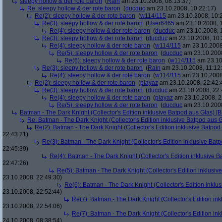
sleepy hollow & der rote baron
(
Rain
am 23.10.2008, 08:13:37)
Re: sleepy hollow & der rote baron
(
ducduc
am 23.10.2008, 10:22:17)
Re(2): sleepy hollow & der rote baron
(
w114/115
am 23.10.2008, 10:
Re(3): sleepy hollow & der rote baron
(
User6465
am 23.10.2008, 1
Re(4): sleepy hollow & der rote baron
(
ducduc
am 23.10.2008, 
Re(3): sleepy hollow & der rote baron
(
ducduc
am 23.10.2008, 10:
Re(4): sleepy hollow & der rote baron
(
w114/115
am 23.10.2008
Re(5): sleepy hollow & der rote baron
(
ducduc
am 23.10.2008
Re(6): sleepy hollow & der rote baron
(
w114/115
am 23.10
Re(3): sleepy hollow & der rote baron
(
Rain
am 23.10.2008, 11:12
Re(4): sleepy hollow & der rote baron
(
w114/115
am 23.10.2008,
Re(2): sleepy hollow & der rote baron
(
playaz
am 23.10.2008, 22:42:
Re(3): sleepy hollow & der rote baron
(
ducduc
am 23.10.2008, 22:
Re(4): sleepy hollow & der rote baron
(
playaz
am 23.10.2008, 2
Re(5): sleepy hollow & der rote baron
(
ducduc
am 23.10.2008
Batman - The Dark Knight (Collector's Edition inklusive Batpod aus Glas) [B
Re: Batman - The Dark Knight (Collector's Edition inklusive Batpod aus G
Re(2): Batman - The Dark Knight (Collector's Edition inklusive Batpod 
22:43:21)
Re(3): Batman - The Dark Knight (Collector's Edition inklusive Batp
22:45:39)
Re(4): Batman - The Dark Knight (Collector's Edition inklusive B
22:47:26)
Re(5): Batman - The Dark Knight (Collector's Edition inklusive
23.10.2008, 22:49:30)
Re(6): Batman - The Dark Knight (Collector's Edition inklus
23.10.2008, 22:52:44)
Re(7): Batman - The Dark Knight (Collector's Edition ink
23.10.2008, 22:54:06)
Re(7): Batman - The Dark Knight (Collector's Edition ink
24.10.2008, 08:38:54)