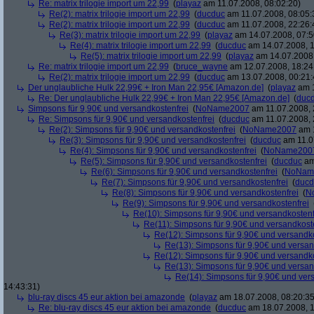
Re: matrix trilogie import um 22,99
(
playaz
am 11.07.2008, 08:02:20)
Re(2): matrix trilogie import um 22,99
(
ducduc
am 11.07.2008, 08:05:
Re(2): matrix trilogie import um 22,99
(
ducduc
am 11.07.2008, 22:26:
Re(3): matrix trilogie import um 22,99
(
playaz
am 14.07.2008, 07:5
Re(4): matrix trilogie import um 22,99
(
ducduc
am 14.07.2008, 1
Re(5): matrix trilogie import um 22,99
(
playaz
am 14.07.2008,
Re: matrix trilogie import um 22,99
(
bruce_wayne
am 12.07.2008, 18:24
Re(2): matrix trilogie import um 22,99
(
ducduc
am 13.07.2008, 00:21:
Der unglaubliche Hulk 22,99€ + Iron Man 22,95€ [Amazon.de]
(
playaz
am 1
Re: Der unglaubliche Hulk 22,99€ + Iron Man 22,95€ [Amazon.de]
(
duc
Simpsons für 9,90€ und versandkostenfrei
(
NoName2007
am 11.07.2008, 
Re: Simpsons für 9,90€ und versandkostenfrei
(
ducduc
am 11.07.2008, 
Re(2): Simpsons für 9,90€ und versandkostenfrei
(
NoName2007
am 1
Re(3): Simpsons für 9,90€ und versandkostenfrei
(
ducduc
am 11.0
Re(4): Simpsons für 9,90€ und versandkostenfrei
(
NoName200
Re(5): Simpsons für 9,90€ und versandkostenfrei
(
ducduc
am
Re(6): Simpsons für 9,90€ und versandkostenfrei
(
NoNam
Re(7): Simpsons für 9,90€ und versandkostenfrei
(
ducd
Re(8): Simpsons für 9,90€ und versandkostenfrei
(
N
Re(9): Simpsons für 9,90€ und versandkostenfrei
Re(10): Simpsons für 9,90€ und versandkostenf
Re(11): Simpsons für 9,90€ und versandkost
Re(12): Simpsons für 9,90€ und versandko
Re(13): Simpsons für 9,90€ und versan
Re(12): Simpsons für 9,90€ und versandko
Re(13): Simpsons für 9,90€ und versan
Re(14): Simpsons für 9,90€ und ver
14:43:31)
blu-ray discs 45 eur aktion bei amazonde
(
playaz
am 18.07.2008, 08:20:35
Re: blu-ray discs 45 eur aktion bei amazonde
(
ducduc
am 18.07.2008, 1