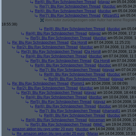
Re(6): Blu Ray Schnäppchen Thread
(
playaz
am 05.04.2008,
Re(7): Blu Ray Schnäppchen Thread
(
ducduc
am 05.04.20
Re(6): Blu Ray Schnäppchen Thread
(
ducduc
am 05.04.2008
Re(7): Blu Ray Schnäppchen Thread
(
Wizard51
am 05.04.
Vom Autor zurückgezogen oder Autor hat seine Registrie
18:55:38)
Re(8): Blu Ray Schnäppchen Thread
(
ducduc
am 05.04
Re(4): Blu Ray Schnäppchen Thread
(
playaz
am 05.04.2008, 17:2
Re(5): Blu Ray Schnäppchen Thread
(
ducduc
am 05.04.2008, 1
Re: Blu Ray Schnäppchen Thread
(
Da Horstl
am 07.04.2008, 11:25:23)
Re(2): Blu Ray Schnäppchen Thread
(
ducduc
am 07.04.2008, 11:26:45)
Re(3): Blu Ray Schnäppchen Thread
(
Da Horstl
am 07.04.2008, 11:3
Re(4): Blu Ray Schnäppchen Thread
(
ducduc
am 07.04.2008, 11:
Re(5): Blu Ray Schnäppchen Thread
(
Da Horstl
am 07.04.2008,
Re(6): Blu Ray Schnäppchen Thread
(
ducduc
am 07.04.2008
Re(7): Blu Ray Schnäppchen Thread
(
playaz
am 07.04.200
Re(8): Blu Ray Schnäppchen Thread
(
ducduc
am 07.04
Re(9): Blu Ray Schnäppchen Thread
(
playaz
am 07.
Re: Blu Ray Schnäppchen Thread
(
Pomm1
am 10.04.2008, 16:08:09)
Re(2): Blu Ray Schnäppchen Thread
(
ducduc
am 10.04.2008, 18:27:39
Re(3): Blu Ray Schnäppchen Thread
(
playaz
am 10.04.2008, 18:44:
Re(4): Blu Ray Schnäppchen Thread
(
ducduc
am 10.04.2008, 18:
Re(5): Blu Ray Schnäppchen Thread
(
playaz
am 10.04.2008, 1
Re(6): Blu Ray Schnäppchen Thread
(
ducduc
am 10.04.2008
Re(7): Blu Ray Schnäppchen Thread
(
charras81
am 15.04
Re(8): Blu Ray Schnäppchen Thread
(
ducduc
am 15.04
Re(4): Blu Ray Schnäppchen Thread
(
piiceman
am 10.04.2008, 20
Re(5): Blu Ray Schnäppchen Thread
(
MikE_
am 19.04.2008, 12
amazon aktion blu rays unter 20 euro
(
ducduc
am 14.04.2008, 10:27:25)
Re: amazon aktion blu rays unter 20 euro
(
Marax
am 14.04.2008, 10:33