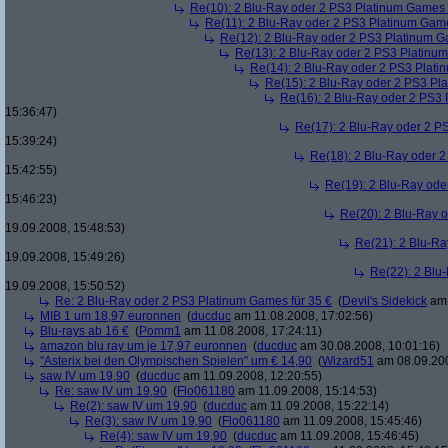
Re(10): 2 Blu-Ray oder 2 PS3 Platinum Games 
Re(11): 2 Blu-Ray oder 2 PS3 Platinum Game
Re(12): 2 Blu-Ray oder 2 PS3 Platinum G
Re(13): 2 Blu-Ray oder 2 PS3 Platinum
Re(14): 2 Blu-Ray oder 2 PS3 Plati
Re(15): 2 Blu-Ray oder 2 PS3 Pl
Re(16): 2 Blu-Ray oder 2 PS3 
15:36:47)
Re(17): 2 Blu-Ray oder 2 P
15:39:24)
Re(18): 2 Blu-Ray oder 2
15:42:55)
Re(19): 2 Blu-Ray ode
15:46:23)
Re(20): 2 Blu-Ray 
19.09.2008, 15:48:53)
Re(21): 2 Blu-Ra
19.09.2008, 15:49:26)
Re(22): 2 Blu
19.09.2008, 15:50:52)
Re: 2 Blu-Ray oder 2 PS3 Platinum Games für 35 €
(
Devil's Sidekick
am 
MIB 1 um 18,97 euronnen
(
ducduc
am 11.08.2008, 17:02:56)
Blu-rays ab 16 €
(
Pomm1
am 11.08.2008, 17:24:11)
amazon blu ray um je 17,97 euronnen
(
ducduc
am 30.08.2008, 10:01:16)
"Asterix bei den Olympischen Spielen" um € 14,90
(
Wizard51
am 08.09.200
saw IV um 19,90
(
ducduc
am 11.09.2008, 12:20:55)
Re: saw IV um 19,90
(
Flo061180
am 11.09.2008, 15:14:53)
Re(2): saw IV um 19,90
(
ducduc
am 11.09.2008, 15:22:14)
Re(3): saw IV um 19,90
(
Flo061180
am 11.09.2008, 15:45:46)
Re(4): saw IV um 19,90
(
ducduc
am 11.09.2008, 15:46:45)