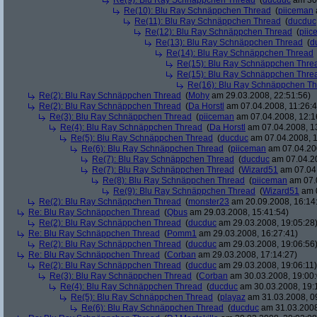
Re(9): Blu Ray Schnäppchen Thread
(
ducduc
am 30.
Re(10): Blu Ray Schnäppchen Thread
(
piiceman
Re(11): Blu Ray Schnäppchen Thread
(
ducduc
Re(12): Blu Ray Schnäppchen Thread
(
piic
Re(13): Blu Ray Schnäppchen Thread
(
d
Re(14): Blu Ray Schnäppchen Thread
Re(15): Blu Ray Schnäppchen Thre
Re(15): Blu Ray Schnäppchen Thre
Re(16): Blu Ray Schnäppchen T
Re(2): Blu Ray Schnäppchen Thread
(
Mohy
am 29.03.2008, 22:51:56)
Re(2): Blu Ray Schnäppchen Thread
(
Da Horstl
am 07.04.2008, 11:26:4
Re(3): Blu Ray Schnäppchen Thread
(
piiceman
am 07.04.2008, 12:1
Re(4): Blu Ray Schnäppchen Thread
(
Da Horstl
am 07.04.2008, 1
Re(5): Blu Ray Schnäppchen Thread
(
ducduc
am 07.04.2008, 1
Re(6): Blu Ray Schnäppchen Thread
(
piiceman
am 07.04.200
Re(7): Blu Ray Schnäppchen Thread
(
ducduc
am 07.04.20
Re(7): Blu Ray Schnäppchen Thread
(
Wizard51
am 07.04.
Re(8): Blu Ray Schnäppchen Thread
(
piiceman
am 07.0
Re(9): Blu Ray Schnäppchen Thread
(
Wizard51
am 0
Re(2): Blu Ray Schnäppchen Thread
(
monster23
am 20.09.2008, 16:14
Re: Blu Ray Schnäppchen Thread
(
Qbus
am 29.03.2008, 15:41:54)
Re(2): Blu Ray Schnäppchen Thread
(
ducduc
am 29.03.2008, 19:05:28
Re: Blu Ray Schnäppchen Thread
(
Pomm1
am 29.03.2008, 16:27:41)
Re(2): Blu Ray Schnäppchen Thread
(
ducduc
am 29.03.2008, 19:06:56
Re: Blu Ray Schnäppchen Thread
(
Corban
am 29.03.2008, 17:14:27)
Re(2): Blu Ray Schnäppchen Thread
(
ducduc
am 29.03.2008, 19:06:11)
Re(3): Blu Ray Schnäppchen Thread
(
Corban
am 30.03.2008, 19:00:
Re(4): Blu Ray Schnäppchen Thread
(
ducduc
am 30.03.2008, 19:
Re(5): Blu Ray Schnäppchen Thread
(
playaz
am 31.03.2008, 0
Re(6): Blu Ray Schnäppchen Thread
(
ducduc
am 31.03.2008