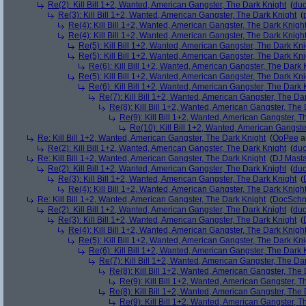
Re(2): Kill Bill 1+2, Wanted, American Gangster, The Dark Knight
(
du
Re(3): Kill Bill 1+2, Wanted, American Gangster, The Dark Knight
(
Re(4): Kill Bill 1+2, Wanted, American Gangster, The Dark Knigh
Re(4): Kill Bill 1+2, Wanted, American Gangster, The Dark Knigh
Re(5): Kill Bill 1+2, Wanted, American Gangster, The Dark Kni
Re(5): Kill Bill 1+2, Wanted, American Gangster, The Dark Kni
Re(6): Kill Bill 1+2, Wanted, American Gangster, The Dark 
Re(5): Kill Bill 1+2, Wanted, American Gangster, The Dark Kni
Re(6): Kill Bill 1+2, Wanted, American Gangster, The Dark 
Re(7): Kill Bill 1+2, Wanted, American Gangster, The Da
Re(8): Kill Bill 1+2, Wanted, American Gangster, The
Re(9): Kill Bill 1+2, Wanted, American Gangster, T
Re(10): Kill Bill 1+2, Wanted, American Gangste
Re: Kill Bill 1+2, Wanted, American Gangster, The Dark Knight
(
OoPee
a
Re(2): Kill Bill 1+2, Wanted, American Gangster, The Dark Knight
(
du
Re: Kill Bill 1+2, Wanted, American Gangster, The Dark Knight
(
DJ Masta
Re(2): Kill Bill 1+2, Wanted, American Gangster, The Dark Knight
(
du
Re(3): Kill Bill 1+2, Wanted, American Gangster, The Dark Knight
(
Re(4): Kill Bill 1+2, Wanted, American Gangster, The Dark Knigh
Re: Kill Bill 1+2, Wanted, American Gangster, The Dark Knight
(
DocSchn
Re(2): Kill Bill 1+2, Wanted, American Gangster, The Dark Knight
(
du
Re(3): Kill Bill 1+2, Wanted, American Gangster, The Dark Knight
(
Re(4): Kill Bill 1+2, Wanted, American Gangster, The Dark Knigh
Re(5): Kill Bill 1+2, Wanted, American Gangster, The Dark Kni
Re(6): Kill Bill 1+2, Wanted, American Gangster, The Dark 
Re(7): Kill Bill 1+2, Wanted, American Gangster, The Da
Re(8): Kill Bill 1+2, Wanted, American Gangster, The
Re(9): Kill Bill 1+2, Wanted, American Gangster, T
Re(8): Kill Bill 1+2, Wanted, American Gangster, The
Re(9): Kill Bill 1+2, Wanted, American Gangster, T