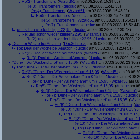
Re(2): Transformers
(
Wizard51
am 03.08.2008, 15:39:56)
Re(3): Transformers
(
ducduc
am 03.08.2008, 15:41:33)
Re(4): Transformers
(
Wizard51
am 03.08.2008, 15:45:11)
Re(5): Transformers
(
ducduc
am 03.08.2008, 15:48:06)
Re(6): Transformers
(
Wizard51
am 03.08.2008, 15:50:31)
Re(7): Transformers
(
ducduc
am 03.08.2008, 15:52:44)
und schon wieder billiger 22,95
(
ducduc
am 05.08.2008, 12:30:43)
Re: und schon wieder billiger 22,95
(
Wizard51
am 05.08.2008, 12:47
Re(2): und schon wieder billiger 22,95
(
ducduc
am 05.08.2008, 12
Deal der Woche bei Amazon
(
DocSchneck
am 05.08.2008, 12:22:27)
Re: Deal der Woche bei Amazon
(
ducduc
am 05.08.2008, 12:34:51)
Re(2): Deal der Woche bei Amazon
(
Wizard51
am 05.08.2008, 12:48
Re(3): Deal der Woche bei Amazon
(
ducduc
am 05.08.2008, 12:49
"Dune - Der Wüstenplanet" um € 15,95
(
Wizard51
am 07.08.2008, 23:30:3
Re: "Dune - Der Wüstenplanet" um € 15,95
(
ducduc
am 08.08.2008, 22:
Re(2): "Dune - Der Wüstenplanet" um € 15,95
(
Wizard51
am 08.08.20
Re(3): "Dune - Der Wüstenplanet" um € 15,95
(
ducduc
am 08.08.20
Re(4): "Dune - Der Wüstenplanet" um € 15,95
(
Wizard51
am 08.
Re(5): "Dune - Der Wüstenplanet" um € 15,95
(
ducduc
am 08.
Re(6): "Dune - Der Wüstenplanet" um € 15,95
(
Wizard51
a
Re(7): "Dune - Der Wüstenplanet" um € 15,95
(
ducduc
a
Re(8): "Dune - Der Wüstenplanet" um € 15,95
(
Wiza
Re(9): "Dune - Der Wüstenplanet" um € 15,95
(
du
Re(10): "Dune - Der Wüstenplanet" um € 15,95
Re(11): "Dune - Der Wüstenplanet" um € 15,
Re(12): "Dune - Der Wüstenplanet" um € 
Re(13): "Dune - Der Wüstenplanet" um
Re(14): "Dune - Der Wüstenplanet" 
Re(15): "Dune - Der Wüstenplane
Re(16): "Dune - Der Wüstenpla