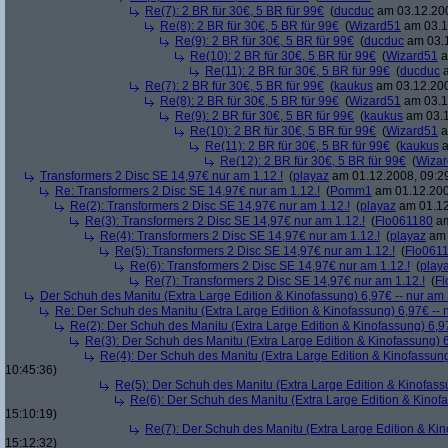
Re(7): 2 BR für 30€, 5 BR für 99€
(
ducduc
am 03.12.200
Re(8): 2 BR für 30€, 5 BR für 99€
(
Wizard51
am 03.1
Re(9): 2 BR für 30€, 5 BR für 99€
(
ducduc
am 03.1
Re(10): 2 BR für 30€, 5 BR für 99€
(
Wizard51
a
Re(11): 2 BR für 30€, 5 BR für 99€
(
ducduc
a
Re(7): 2 BR für 30€, 5 BR für 99€
(
kaukus
am 03.12.200
Re(8): 2 BR für 30€, 5 BR für 99€
(
Wizard51
am 03.1
Re(9): 2 BR für 30€, 5 BR für 99€
(
kaukus
am 03.1
Re(10): 2 BR für 30€, 5 BR für 99€
(
Wizard51
a
Re(11): 2 BR für 30€, 5 BR für 99€
(
kaukus
a
Re(12): 2 BR für 30€, 5 BR für 99€
(
Wiza
Transformers 2 Disc SE 14,97€ nur am 1.12.!
(
playaz
am 01.12.2008, 09:2
Re: Transformers 2 Disc SE 14,97€ nur am 1.12.!
(
Pomm1
am 01.12.200
Re(2): Transformers 2 Disc SE 14,97€ nur am 1.12.!
(
playaz
am 01.12
Re(3): Transformers 2 Disc SE 14,97€ nur am 1.12.!
(
Flo061180
am
Re(4): Transformers 2 Disc SE 14,97€ nur am 1.12.!
(
playaz
am 
Re(5): Transformers 2 Disc SE 14,97€ nur am 1.12.!
(
Flo061
Re(6): Transformers 2 Disc SE 14,97€ nur am 1.12.!
(
play
Re(7): Transformers 2 Disc SE 14,97€ nur am 1.12.!
(
Fl
Der Schuh des Manitu (Extra Large Edition & Kinofassung) 6,97€ -- nur am
Re: Der Schuh des Manitu (Extra Large Edition & Kinofassung) 6,97€ -- 
Re(2): Der Schuh des Manitu (Extra Large Edition & Kinofassung) 6,9
Re(3): Der Schuh des Manitu (Extra Large Edition & Kinofassung) 6
Re(4): Der Schuh des Manitu (Extra Large Edition & Kinofassung
10:45:36)
Re(5): Der Schuh des Manitu (Extra Large Edition & Kinofass
Re(6): Der Schuh des Manitu (Extra Large Edition & Kinofa
15:10:19)
Re(7): Der Schuh des Manitu (Extra Large Edition & Kin
15:12:32)