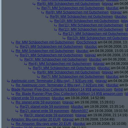
Re(6): MM Schäppchen mit Gutscheinen
(
playaz
am 04.06
Re(7): MM Schäppchen mit Gutscheinen
(
ducduc
am 04
Re(8): MM Schäppchen mit Gutscheinen
(
playaz
am 
Re(9): MM Schäppchen mit Gutscheinen
(
ducduc
Re(10): MM Schäppchen mit Gutscheinen
(
pla
Re(11): MM Schäppchen mit Gutscheinen
(
d
Re(11): MM Schäppchen mit Gutscheinen
(
d
Re(12): MM Schäppchen mit Gutscheinen
Re(13): MM Schäppchen mit Gutschei
Re: MM Schäppchen mit Gutscheinen
(
DocSchneck
am 04.06.2008, 13:
Re(2): MM Schäppchen mit Gutscheinen
(
ducduc
am 04.06.2008, 15:
Re: MM Schäppchen mit Gutscheinen
(
ducduc
am 04.06.2008, 15:05:10
Re(2): MM Schäppchen mit Gutscheinen
(
playaz
am 04.06.2008, 15:
Re(3): MM Schäppchen mit Gutscheinen
(
ducduc
am 04.06.2008, 
Re(4): MM Schäppchen mit Gutscheinen
(
playaz
am 04.06.2008
Re(5): MM Schäppchen mit Gutscheinen
(
ducduc
am 04.06.2
Re(6): MM Schäppchen mit Gutscheinen
(
playaz
am 04.06
Re(7): MM Schäppchen mit Gutscheinen
(
ducduc
am 04
Axelmusic.com: Terminator 2 [Blu-ray] - 7,92Euro inkl.
(
playaz
am 04.06.200
Re: Axelmusic.com: Terminator 2 [Blu-ray] - 7,92Euro inkl.
(
ducduc
am 04
Blade Runner (Five-Disc Collector's Edition) 14,95$ amazon.com
(
brösl
am 
Re: Blade Runner (Five-Disc Collector's Edition) 14,95$ amazon.com
(
d
planet erde 59 euronnen
(
ducduc
am 19.06.2008, 14:52:06)
Re: planet erde 59 euronnen
(
playaz
am 19.06.2008, 15:28:01)
Re(2): planet erde 59 euronnen
(
ducduc
am 19.06.2008, 15:35:14)
Re(2): planet erde 59 euronnen
(
Morph007
am 19.06.2008, 19:01:56
Re(3): planet erde 59 euronnen
(
playaz
am 19.06.2008, 21:14:19)
Amazon: Blu-rays unter 20 EUR
(
playaz
am 23.06.2008, 15:04:49)
Re: Amazon: Blu-rays unter 20 EUR
(
ducduc
am 23.06.2008, 16:10:08)