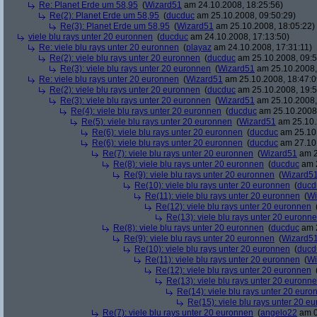
Re: Planet Erde um 58,95
(
Wizard51
am 24.10.2008, 18:25:56)
Re(2): Planet Erde um 58,95
(
ducduc
am 25.10.2008, 09:50:29)
Re(3): Planet Erde um 58,95
(
Wizard51
am 25.10.2008, 18:05:22)
viele blu rays unter 20 euronnen
(
ducduc
am 24.10.2008, 17:13:50)
Re: viele blu rays unter 20 euronnen
(
playaz
am 24.10.2008, 17:31:11)
Re(2): viele blu rays unter 20 euronnen
(
ducduc
am 25.10.2008, 09:5
Re(3): viele blu rays unter 20 euronnen
(
Wizard51
am 25.10.2008,
Re: viele blu rays unter 20 euronnen
(
Wizard51
am 25.10.2008, 18:47:0
Re(2): viele blu rays unter 20 euronnen
(
ducduc
am 25.10.2008, 19:5
Re(3): viele blu rays unter 20 euronnen
(
Wizard51
am 25.10.2008,
Re(4): viele blu rays unter 20 euronnen
(
ducduc
am 25.10.2008,
Re(5): viele blu rays unter 20 euronnen
(
Wizard51
am 25.10.
Re(6): viele blu rays unter 20 euronnen
(
ducduc
am 25.10.
Re(6): viele blu rays unter 20 euronnen
(
ducduc
am 27.10.
Re(7): viele blu rays unter 20 euronnen
(
Wizard51
am 2
Re(8): viele blu rays unter 20 euronnen
(
ducduc
am 2
Re(9): viele blu rays unter 20 euronnen
(
Wizard5
Re(10): viele blu rays unter 20 euronnen
(
ducd
Re(11): viele blu rays unter 20 euronnen
(
Wi
Re(12): viele blu rays unter 20 euronnen
Re(13): viele blu rays unter 20 euronn
Re(8): viele blu rays unter 20 euronnen
(
ducduc
am 2
Re(9): viele blu rays unter 20 euronnen
(
Wizard5
Re(10): viele blu rays unter 20 euronnen
(
ducd
Re(11): viele blu rays unter 20 euronnen
(
Wi
Re(12): viele blu rays unter 20 euronnen
Re(13): viele blu rays unter 20 euronn
Re(14): viele blu rays unter 20 euro
Re(15): viele blu rays unter 20 e
Re(7): viele blu rays unter 20 euronnen
(
angelo22
am 0