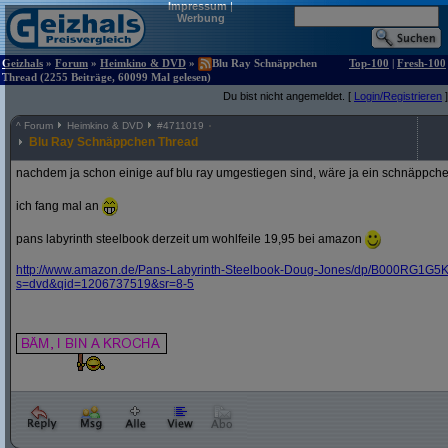
Impressum
|
Werbung
Geizhals
»
Forum
»
Heimkino & DVD
»
Blu Ray Schnäppchen
Top-100
|
Fresh-100
Thread (2255 Beiträge, 60099 Mal gelesen)
Du bist nicht angemeldet. [
Login/Registrieren
]
^
Forum
Heimkino & DVD
#
4711019
Blu Ray Schnäppchen Thread
nachdem ja schon einige auf blu ray umgestiegen sind, wäre ja ein schnäppche
ich fang mal an
pans labyrinth steelbook derzeit um wohlfeile 19,95 bei amazon
http:/
/
www.amazon.de/
Pans-Labyrinth-Steelbook-Doug-Jones/
dp/
B000RG1G5K
s=dvd&
qid=1206737519&
sr=8-5