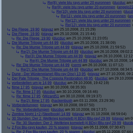
Re(8): viele blu rays unter 20 euronnen
(
ducduc
am 0
Re(9): viele blu rays unter 20 euronnen
(
angelo2
Re(10): viele blu rays unter 20 euronnen
(
ducd
Re(11): viele blu rays unter 20 euronnen
(
an
Re(12): viele blu rays unter 20 euronnen
Re(12): viele blu rays unter 20 euronnen
Die Fliege, 19,90
(
playaz
am 25.10.2008, 21:15:29)
Die Fliege, 19,90
(
playaz
am 25.10.2008, 21:15:44)
Re: Die Fliege, 19,90
(
ducduc
am 25.10.2008, 21:23:05)
Die Mumie Trilogie um 44,99
(
ducduc
am 25.10.2008, 21:38:09)
Re: Die Mumie Trilogie um 44,99
(
playaz
am 25.10.2008, 21:59:52)
Re(2): Die Mumie Trilogie um 44,99
(
ducduc
am 26.10.2008, 09:02:2
Re(3): Die Mumie Trilogie um 44,99
(
playaz
am 26.10.2008, 12:12
Re(4): Die Mumie Trilogie um 44,99
(
ducduc
am 26.10.2008, 14
Re: Die Mumie Trilogie um 44,99
(
cermi
am 26.10.2008, 11:07:12)
Re(2): Die Mumie Trilogie um 44,99
(
ducduc
am 27.10.2008, 08:34:5
Dune - Der Wüstenplanet (Blu-ray Disc) 13,95
(
playaz
am 27.10.2008, 09:
Der Pate Trilogie - The Coppola Restoration 48,95
(
ducduc
am 29.10.2008,
vorbestellen um je 14,99
(
ducduc
am 29.10.2008, 19:42:19)
filme 17,95
(
playaz
am 30.10.2008, 08:35:30)
Re: filme 17,95
(
ducduc
am 30.10.2008, 09:16:46)
Re: filme 17,95
(
Wizard51
am 30.10.2008, 09:19:37)
Re(2): filme 17,95
(
hackenbush
am 03.11.2008, 23:29:36)
Vorbestellungen
(
playaz
am 30.10.2008, 09:07:50)
Re: Vorbestellungen
(
ducduc
am 30.10.2008, 09:17:37)
Zombie Night 1+2 (Steelbook) 14,99
(
playaz
am 31.10.2008, 08:59:04)
30 Stunden: Der 2. Weltkrieg komplett (4 BDs) [Blu-ray] 29,99
(
playaz
am 03
Re: 30 Stunden: Der 2. Weltkrieg komplett (4 BDs) [Blu-ray] 29,99
(
ducd
2 Fox Blu-rays kaufen, 20 % sparen
(
playaz
am 05.11.2008, 07:30:47)
Re: 2 Fox Blu-rays kaufen, 20 % sparen
(
ducduc
am 05.11.2008, 07:44: