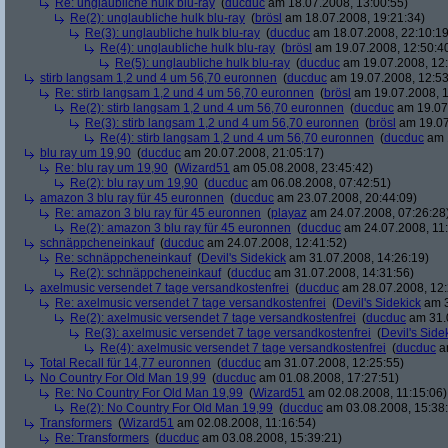
Re: unglaubliche hulk blu-ray
(
ducduc
am 18.07.2008, 13:00:55)
Re(2): unglaubliche hulk blu-ray
(
brösl
am 18.07.2008, 19:21:34)
Re(3): unglaubliche hulk blu-ray
(
ducduc
am 18.07.2008, 22:10:19
Re(4): unglaubliche hulk blu-ray
(
brösl
am 19.07.2008, 12:50:4
Re(5): unglaubliche hulk blu-ray
(
ducduc
am 19.07.2008, 12:
stirb langsam 1,2 und 4 um 56,70 euronnen
(
ducduc
am 19.07.2008, 12:53
Re: stirb langsam 1,2 und 4 um 56,70 euronnen
(
brösl
am 19.07.2008, 1
Re(2): stirb langsam 1,2 und 4 um 56,70 euronnen
(
ducduc
am 19.07.
Re(3): stirb langsam 1,2 und 4 um 56,70 euronnen
(
brösl
am 19.07
Re(4): stirb langsam 1,2 und 4 um 56,70 euronnen
(
ducduc
am 1
blu ray um 19,90
(
ducduc
am 20.07.2008, 21:05:17)
Re: blu ray um 19,90
(
Wizard51
am 05.08.2008, 23:45:42)
Re(2): blu ray um 19,90
(
ducduc
am 06.08.2008, 07:42:51)
amazon 3 blu ray für 45 euronnen
(
ducduc
am 23.07.2008, 20:44:09)
Re: amazon 3 blu ray für 45 euronnen
(
playaz
am 24.07.2008, 07:26:28
Re(2): amazon 3 blu ray für 45 euronnen
(
ducduc
am 24.07.2008, 11:
schnäppcheneinkauf
(
ducduc
am 24.07.2008, 12:41:52)
Re: schnäppcheneinkauf
(
Devil's Sidekick
am 31.07.2008, 14:26:19)
Re(2): schnäppcheneinkauf
(
ducduc
am 31.07.2008, 14:31:56)
axelmusic versendet 7 tage versandkostenfrei
(
ducduc
am 28.07.2008, 12:
Re: axelmusic versendet 7 tage versandkostenfrei
(
Devil's Sidekick
am 3
Re(2): axelmusic versendet 7 tage versandkostenfrei
(
ducduc
am 31.0
Re(3): axelmusic versendet 7 tage versandkostenfrei
(
Devil's Side
Re(4): axelmusic versendet 7 tage versandkostenfrei
(
ducduc
am
Total Recall für 14,77 euronnen
(
ducduc
am 31.07.2008, 12:25:55)
No Country For Old Man 19,99
(
ducduc
am 01.08.2008, 17:27:51)
Re: No Country For Old Man 19,99
(
Wizard51
am 02.08.2008, 11:15:06)
Re(2): No Country For Old Man 19,99
(
ducduc
am 03.08.2008, 15:38
Transformers
(
Wizard51
am 02.08.2008, 11:16:54)
Re: Transformers
(
ducduc
am 03.08.2008, 15:39:21)