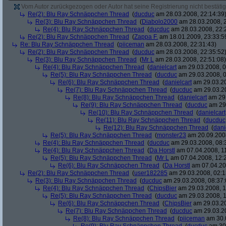
Vom Autor zurückgezogen oder Autor hat seine Registrierung nicht bestätig
Re(2): Blu Ray Schnäppchen Thread
(
ducduc
am 28.03.2008, 22:14:39
Re(3): Blu Ray Schnäppchen Thread
(
Diabolo2000
am 28.03.2008, 2
Re(4): Blu Ray Schnäppchen Thread
(
ducduc
am 28.03.2008, 22:
Re(2): Blu Ray Schnäppchen Thread
(
Zappa F.
am 18.01.2009, 23:33:5
Re: Blu Ray Schnäppchen Thread
(
piiceman
am 28.03.2008, 22:31:43)
Re(2): Blu Ray Schnäppchen Thread
(
ducduc
am 28.03.2008, 22:35:52
Re(3): Blu Ray Schnäppchen Thread
(
Mr L
am 28.03.2008, 22:51:08)
Re(4): Blu Ray Schnäppchen Thread
(
danielcart
am 29.03.2008, 0
Re(5): Blu Ray Schnäppchen Thread
(
ducduc
am 29.03.2008, 0
Re(6): Blu Ray Schnäppchen Thread
(
danielcart
am 29.03.20
Re(7): Blu Ray Schnäppchen Thread
(
ducduc
am 29.03.20
Re(8): Blu Ray Schnäppchen Thread
(
danielcart
am 29.
Re(9): Blu Ray Schnäppchen Thread
(
ducduc
am 29.
Re(10): Blu Ray Schnäppchen Thread
(
danielcart
Re(11): Blu Ray Schnäppchen Thread
(
ducduc
Re(12): Blu Ray Schnäppchen Thread
(
dani
Re(5): Blu Ray Schnäppchen Thread
(
monster23
am 20.09.2008
Re(4): Blu Ray Schnäppchen Thread
(
ducduc
am 29.03.2008, 08:
Re(4): Blu Ray Schnäppchen Thread
(
Da Horstl
am 07.04.2008, 11
Re(5): Blu Ray Schnäppchen Thread
(
Mr L
am 07.04.2008, 12:
Re(6): Blu Ray Schnäppchen Thread
(
Da Horstl
am 07.04.20
Re(2): Blu Ray Schnäppchen Thread
(
user182285
am 29.03.2008, 02:1
Re(3): Blu Ray Schnäppchen Thread
(
ducduc
am 29.03.2008, 08:37:
Re(4): Blu Ray Schnäppchen Thread
(
ChipsBier
am 29.03.2008, 1
Re(5): Blu Ray Schnäppchen Thread
(
ducduc
am 29.03.2008, 1
Re(6): Blu Ray Schnäppchen Thread
(
ChipsBier
am 29.03.20
Re(7): Blu Ray Schnäppchen Thread
(
ducduc
am 29.03.20
Re(8): Blu Ray Schnäppchen Thread
(
piiceman
am 30.0