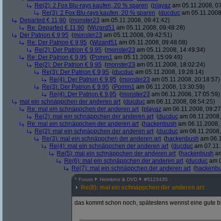
Re(2): 2 Fox Blu-rays kaufen, 20 % sparen
(
playaz
am 05.11.2008, 07
Re(3): 2 Fox Blu-rays kaufen, 20 % sparen
(
ducduc
am 05.11.2008,
Departed € 11,90
(
monster23
am 05.11.2008, 09:41:42)
Re: Departed € 11,90
(
Wizard51
am 05.11.2008, 09:48:28)
Der Patrion € 9,95
(
monster23
am 05.11.2008, 09:42:51)
Re: Der Patrion € 9,95
(
Wizard51
am 05.11.2008, 09:48:08)
Re(2): Der Patrion € 9,95
(
monster23
am 05.11.2008, 14:49:34)
Re: Der Patrion € 9,95
(
Pomm1
am 05.11.2008, 15:09:49)
Re(2): Der Patrion € 9,95
(
monster23
am 05.11.2008, 18:02:24)
Re(3): Der Patrion € 9,95
(
ducduc
am 05.11.2008, 19:28:14)
Re(4): Der Patrion € 9,95
(
monster23
am 05.11.2008, 20:18:57)
Re(3): Der Patrion € 9,95
(
Pomm1
am 06.11.2008, 13:30:59)
Re(4): Der Patrion € 9,95
(
monster23
am 06.11.2008, 17:05:59)
mal ein schnäppchen der anderen art
(
ducduc
am 06.11.2008, 08:54:25)
Re: mal ein schnäppchen der anderen art
(
playaz
am 06.11.2008, 09:27
Re(2): mal ein schnäppchen der anderen art
(
ducduc
am 06.11.2008,
Re: mal ein schnäppchen der anderen art
(
hackenbush
am 06.11.2008, 
Re(2): mal ein schnäppchen der anderen art
(
ducduc
am 06.11.2008,
Re(3): mal ein schnäppchen der anderen art
(
hackenbush
am 06.1
Re(4): mal ein schnäppchen der anderen art
(
ducduc
am 07.11.
Re(5): mal ein schnäppchen der anderen art
(
hackenbush
am
Re(6): mal ein schnäppchen der anderen art
(
ducduc
am 0
Re(7): mal ein schnäppchen der anderen art
(
hackenb
^
Forum
Heimkino & DVD
#
5123435
Re(8): mal ein schnäppchen der anderen art
das kommt schon noch, spätestens wennst eine gute b