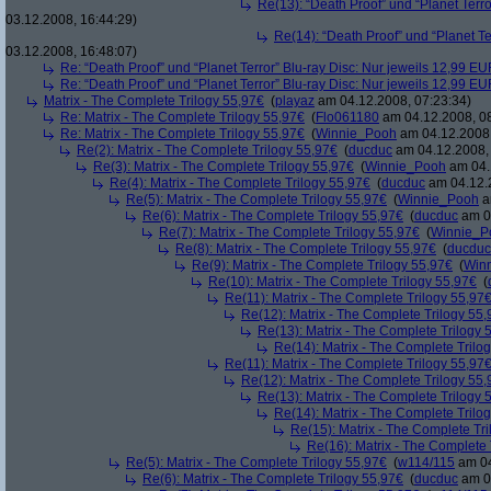
Re(13): “Death Proof” und “Planet Terr
03.12.2008, 16:44:29)
Re(14): “Death Proof” und “Planet Te
03.12.2008, 16:48:07)
Re: “Death Proof” und “Planet Terror” Blu-ray Disc: Nur jeweils 12,99 E
Re: “Death Proof” und “Planet Terror” Blu-ray Disc: Nur jeweils 12,99 E
Matrix - The Complete Trilogy 55,97€
(
playaz
am 04.12.2008, 07:23:34)
Re: Matrix - The Complete Trilogy 55,97€
(
Flo061180
am 04.12.2008, 08
Re: Matrix - The Complete Trilogy 55,97€
(
Winnie_Pooh
am 04.12.2008,
Re(2): Matrix - The Complete Trilogy 55,97€
(
ducduc
am 04.12.2008, 
Re(3): Matrix - The Complete Trilogy 55,97€
(
Winnie_Pooh
am 04.
Re(4): Matrix - The Complete Trilogy 55,97€
(
ducduc
am 04.12.2
Re(5): Matrix - The Complete Trilogy 55,97€
(
Winnie_Pooh
a
Re(6): Matrix - The Complete Trilogy 55,97€
(
ducduc
am 04
Re(7): Matrix - The Complete Trilogy 55,97€
(
Winnie_P
Re(8): Matrix - The Complete Trilogy 55,97€
(
ducduc
Re(9): Matrix - The Complete Trilogy 55,97€
(
Win
Re(10): Matrix - The Complete Trilogy 55,97€
(
Re(11): Matrix - The Complete Trilogy 55,97
Re(12): Matrix - The Complete Trilogy 55
Re(13): Matrix - The Complete Trilogy 
Re(14): Matrix - The Complete Trilo
Re(11): Matrix - The Complete Trilogy 55,97
Re(12): Matrix - The Complete Trilogy 55
Re(13): Matrix - The Complete Trilogy 
Re(14): Matrix - The Complete Trilo
Re(15): Matrix - The Complete Tr
Re(16): Matrix - The Complete 
Re(5): Matrix - The Complete Trilogy 55,97€
(
w114/115
am 04
Re(6): Matrix - The Complete Trilogy 55,97€
(
ducduc
am 04