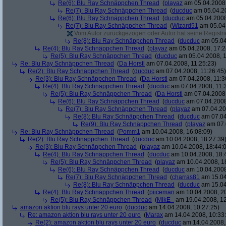
Re(6): Blu Ray Schnäppchen Thread
(
playaz
am 05.04.2008,
Re(7): Blu Ray Schnäppchen Thread
(
ducduc
am 05.04.20
Re(6): Blu Ray Schnäppchen Thread
(
ducduc
am 05.04.2008
Re(7): Blu Ray Schnäppchen Thread
(
Wizard51
am 05.04.
Vom Autor zurückgezogen oder Autor hat seine Registrie
Re(8): Blu Ray Schnäppchen Thread
(
ducduc
am 05.04
Re(4): Blu Ray Schnäppchen Thread
(
playaz
am 05.04.2008, 17:2
Re(5): Blu Ray Schnäppchen Thread
(
ducduc
am 05.04.2008, 1
Re: Blu Ray Schnäppchen Thread
(
Da Horstl
am 07.04.2008, 11:25:23)
Re(2): Blu Ray Schnäppchen Thread
(
ducduc
am 07.04.2008, 11:26:45)
Re(3): Blu Ray Schnäppchen Thread
(
Da Horstl
am 07.04.2008, 11:3
Re(4): Blu Ray Schnäppchen Thread
(
ducduc
am 07.04.2008, 11:
Re(5): Blu Ray Schnäppchen Thread
(
Da Horstl
am 07.04.2008,
Re(6): Blu Ray Schnäppchen Thread
(
ducduc
am 07.04.2008
Re(7): Blu Ray Schnäppchen Thread
(
playaz
am 07.04.200
Re(8): Blu Ray Schnäppchen Thread
(
ducduc
am 07.04
Re(9): Blu Ray Schnäppchen Thread
(
playaz
am 07.
Re: Blu Ray Schnäppchen Thread
(
Pomm1
am 10.04.2008, 16:08:09)
Re(2): Blu Ray Schnäppchen Thread
(
ducduc
am 10.04.2008, 18:27:39
Re(3): Blu Ray Schnäppchen Thread
(
playaz
am 10.04.2008, 18:44:
Re(4): Blu Ray Schnäppchen Thread
(
ducduc
am 10.04.2008, 18:
Re(5): Blu Ray Schnäppchen Thread
(
playaz
am 10.04.2008, 1
Re(6): Blu Ray Schnäppchen Thread
(
ducduc
am 10.04.2008
Re(7): Blu Ray Schnäppchen Thread
(
charras81
am 15.04
Re(8): Blu Ray Schnäppchen Thread
(
ducduc
am 15.04
Re(4): Blu Ray Schnäppchen Thread
(
piiceman
am 10.04.2008, 20
Re(5): Blu Ray Schnäppchen Thread
(
MikE_
am 19.04.2008, 12
amazon aktion blu rays unter 20 euro
(
ducduc
am 14.04.2008, 10:27:25)
Re: amazon aktion blu rays unter 20 euro
(
Marax
am 14.04.2008, 10:33
Re(2): amazon aktion blu rays unter 20 euro
(
ducduc
am 14.04.2008,