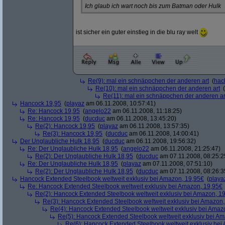
Ich glaub ich wart noch bis zum Batman oder Hulk
ist sicher ein guter einstieg in die blu ray welt
Re(9): mal ein schnäppchen der anderen art
(
hac
Re(10): mal ein schnäppchen der anderen art
(
Re(11): mal ein schnäppchen der anderen ar
Hancock 19,95
(
playaz
am 06.11.2008, 10:57:41)
Re: Hancock 19,95
(
angelo22
am 06.11.2008, 11:18:25)
Re: Hancock 19,95
(
ducduc
am 06.11.2008, 13:45:20)
Re(2): Hancock 19,95
(
playaz
am 06.11.2008, 13:57:35)
Re(3): Hancock 19,95
(
ducduc
am 06.11.2008, 14:00:41)
Der Unglaubliche Hulk 18,95
(
ducduc
am 06.11.2008, 19:56:32)
Re: Der Unglaubliche Hulk 18,95
(
angelo22
am 06.11.2008, 21:25:47)
Re(2): Der Unglaubliche Hulk 18,95
(
ducduc
am 07.11.2008, 08:25:2
Re: Der Unglaubliche Hulk 18,95
(
playaz
am 07.11.2008, 07:51:10)
Re(2): Der Unglaubliche Hulk 18,95
(
ducduc
am 07.11.2008, 08:26:3
Hancock Extended Steelbook weltweit exklusiv bei Amazon, 19,95€
(
playa
Re: Hancock Extended Steelbook weltweit exklusiv bei Amazon, 19,95€
Re(2): Hancock Extended Steelbook weltweit exklusiv bei Amazon, 1
Re(3): Hancock Extended Steelbook weltweit exklusiv bei Amazon,
Re(4): Hancock Extended Steelbook weltweit exklusiv bei Amaz
Re(5): Hancock Extended Steelbook weltweit exklusiv bei A
Re(6): Hancock Extended Steelbook weltweit exklusiv bei