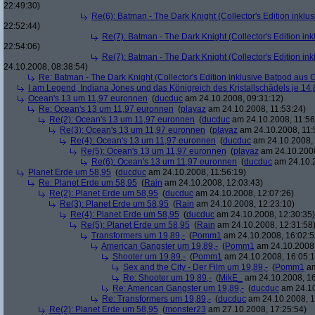
22:49:30)
Re(6): Batman - The Dark Knight (Collector's Edition inklus
22:52:44)
Re(7): Batman - The Dark Knight (Collector's Edition ink
22:54:06)
Re(7): Batman - The Dark Knight (Collector's Edition ink
24.10.2008, 08:38:54)
Re: Batman - The Dark Knight (Collector's Edition inklusive Batpod aus G
I am Legend, Indiana Jones und das Königreich des Kristallschädels je 14,
Ocean's 13 um 11,97 euronnen
(
ducduc
am 24.10.2008, 09:31:12)
Re: Ocean's 13 um 11,97 euronnen
(
playaz
am 24.10.2008, 11:53:24)
Re(2): Ocean's 13 um 11,97 euronnen
(
ducduc
am 24.10.2008, 11:56
Re(3): Ocean's 13 um 11,97 euronnen
(
playaz
am 24.10.2008, 11:
Re(4): Ocean's 13 um 11,97 euronnen
(
ducduc
am 24.10.2008, 
Re(5): Ocean's 13 um 11,97 euronnen
(
playaz
am 24.10.2008
Re(6): Ocean's 13 um 11,97 euronnen
(
ducduc
am 24.10.2
Planet Erde um 58,95
(
ducduc
am 24.10.2008, 11:56:19)
Re: Planet Erde um 58,95
(
Rain
am 24.10.2008, 12:03:43)
Re(2): Planet Erde um 58,95
(
ducduc
am 24.10.2008, 12:07:26)
Re(3): Planet Erde um 58,95
(
Rain
am 24.10.2008, 12:23:10)
Re(4): Planet Erde um 58,95
(
ducduc
am 24.10.2008, 12:30:35)
Re(5): Planet Erde um 58,95
(
Rain
am 24.10.2008, 12:31:58
Transformers um 19,89,-
(
Pomm1
am 24.10.2008, 16:02:5
American Gangster um 19,89,-
(
Pomm1
am 24.10.2008,
Shooter um 19,89,-
(
Pomm1
am 24.10.2008, 16:05:1
Sex and the City - Der Film um 19,89,-
(
Pomm1
am
Re: Shooter um 19,89,-
(
MikE_
am 24.10.2008, 16
Re: American Gangster um 19,89,-
(
ducduc
am 24.10
Re: Transformers um 19,89,-
(
ducduc
am 24.10.2008, 1
Re(2): Planet Erde um 58,95
(
monster23
am 27.10.2008, 17:25:54)