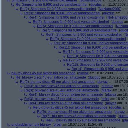
Simpsons für 9,90€ und versandkostenfrei
(
NoName2007
am 11.07.2008, 
Re: Simpsons für 9,90€ und versandkostenfrei
(
ducduc
am 11.07.2008, 
Re(2): Simpsons für 9,90€ und versandkostenfrei
(
NoName2007
am 1
Re(3): Simpsons für 9,90€ und versandkostenfrei
(
ducduc
am 11.0
Re(4): Simpsons für 9,90€ und versandkostenfrei
(
NoName200
Re(5): Simpsons für 9,90€ und versandkostenfrei
(
ducduc
am
Re(6): Simpsons für 9,90€ und versandkostenfrei
(
NoNam
Re(7): Simpsons für 9,90€ und versandkostenfrei
(
ducd
Re(8): Simpsons für 9,90€ und versandkostenfrei
(
N
Re(9): Simpsons für 9,90€ und versandkostenfrei
Re(10): Simpsons für 9,90€ und versandkostenf
Re(11): Simpsons für 9,90€ und versandkost
Re(12): Simpsons für 9,90€ und versandko
Re(13): Simpsons für 9,90€ und versan
Re(12): Simpsons für 9,90€ und versandko
Re(13): Simpsons für 9,90€ und versan
Re(14): Simpsons für 9,90€ und ver
blu-ray discs 45 eur aktion bei amazonde
(
playaz
am 18.07.2008, 08:20:35
Re: blu-ray discs 45 eur aktion bei amazonde
(
ducduc
am 18.07.2008, 1
Re(2): blu-ray discs 45 eur aktion bei amazonde
(
playaz
am 18.07.200
Re(3): blu-ray discs 45 eur aktion bei amazonde
(
ducduc
am 18.07
Re(3): blu-ray discs 45 eur aktion bei amazonde
(
Marax
am 18.07.
Re(4): blu-ray discs 45 eur aktion bei amazonde
(
playaz
am 18.
Re(3): blu-ray discs 45 eur aktion bei amazonde
(
brösl
am 18.07.2
Re(4): blu-ray discs 45 eur aktion bei amazonde
(
playaz
am 18.
Re(5): blu-ray discs 45 eur aktion bei amazonde
(
ducduc
am 
Re(6): blu-ray discs 45 eur aktion bei amazonde
(
playaz
a
Re(7): blu-ray discs 45 eur aktion bei amazonde
(
ducd
Re(8): blu-ray discs 45 eur aktion bei amazonde
(
pl
unglaubliche hulk blu-ray
(
brösl
am 18.07.2008, 11:54:48)