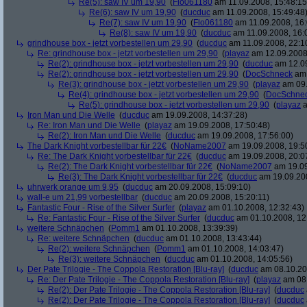
Re(5): saw IV um 19,90
(
Flo061180
am 11.09.2008, 15:48:15
Re(6): saw IV um 19,90
(
ducduc
am 11.09.2008, 15:49:48
Re(7): saw IV um 19,90
(
Flo061180
am 11.09.2008, 16:
Re(8): saw IV um 19,90
(
ducduc
am 11.09.2008, 16:
grindhouse box - jetzt vorbestellen um 29,90
(
ducduc
am 11.09.2008, 22:1
Re: grindhouse box - jetzt vorbestellen um 29,90
(
playaz
am 12.09.2008,
Re(2): grindhouse box - jetzt vorbestellen um 29,90
(
ducduc
am 12.09
Re(2): grindhouse box - jetzt vorbestellen um 29,90
(
DocSchneck
am 
Re(3): grindhouse box - jetzt vorbestellen um 29,90
(
playaz
am 09.
Re(4): grindhouse box - jetzt vorbestellen um 29,90
(
DocSchne
Re(5): grindhouse box - jetzt vorbestellen um 29,90
(
playaz
a
Iron Man und Die Welle
(
ducduc
am 19.09.2008, 14:37:28)
Re: Iron Man und Die Welle
(
playaz
am 19.09.2008, 17:50:48)
Re(2): Iron Man und Die Welle
(
ducduc
am 19.09.2008, 17:56:00)
The Dark Knight vorbestellbar für 22€
(
NoName2007
am 19.09.2008, 19:5
Re: The Dark Knight vorbestellbar für 22€
(
ducduc
am 19.09.2008, 20:0
Re(2): The Dark Knight vorbestellbar für 22€
(
NoName2007
am 19.09
Re(3): The Dark Knight vorbestellbar für 22€
(
ducduc
am 19.09.200
uhrwerk orange um 9,95
(
ducduc
am 20.09.2008, 15:09:10)
wall-e um 21,99 vorbestellbar
(
ducduc
am 20.09.2008, 15:20:11)
Fantastic Four - Rise of the Silver Surfer
(
playaz
am 01.10.2008, 12:32:43)
Re: Fantastic Four - Rise of the Silver Surfer
(
ducduc
am 01.10.2008, 12
weitere Schnäpchen
(
Pomm1
am 01.10.2008, 13:39:39)
Re: weitere Schnäpchen
(
ducduc
am 01.10.2008, 13:43:44)
Re(2): weitere Schnäpchen
(
Pomm1
am 01.10.2008, 14:03:47)
Re(3): weitere Schnäpchen
(
ducduc
am 01.10.2008, 14:05:56)
Der Pate Trilogie - The Coppola Restoration [Blu-ray]
(
ducduc
am 08.10.20
Re: Der Pate Trilogie - The Coppola Restoration [Blu-ray]
(
playaz
am 08.
Re(2): Der Pate Trilogie - The Coppola Restoration [Blu-ray]
(
ducduc
Re(2): Der Pate Trilogie - The Coppola Restoration [Blu-ray]
(
ducduc