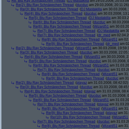
Re: Blu Ray Schnäppchen Thread
(
DJ Mastakilla
am 29.03.2008, 20:03:08
Re(2): Blu Ray Schnäppchen Thread
(
ducduc
am 29.03.2008, 20:11:26)
Re(3): Blu Ray Schnäppchen Thread
(
DJ Mastakilla
am 30.03.2008, 
Re(4): Blu Ray Schnäppchen Thread
(
ducduc
am 30.03.2008, 13:
Re(5): Blu Ray Schnäppchen Thread
(
DJ Mastakilla
am 30.03.2
Re(6): Blu Ray Schnäppchen Thread
(
ducduc
am 30.03.2008
Re(6): Blu Ray Schnäppchen Thread
(
Wizard51
am 30.03.20
Re(7): Blu Ray Schnäppchen Thread
(
DJ Mastakilla
am 30
Re(7): Blu Ray Schnäppchen Thread
(
dr_med
am 02.04.2
Re(8): Blu Ray Schnäppchen Thread
(
Wizard51
am 02.
Re(9): Blu Ray Schnäppchen Thread
(
dr_med
am 02
Re(2): Blu Ray Schnäppchen Thread
(
Wizard51
am 30.03.2008, 19:59:
Re(3): Blu Ray Schnäppchen Thread
(
ducduc
am 30.03.2008, 22:05:
Re(4): Blu Ray Schnäppchen Thread
(
Wizard51
am 30.03.2008, 2
Re(5): Blu Ray Schnäppchen Thread
(
ducduc
am 31.03.2008, 0
Re(6): Blu Ray Schnäppchen Thread
(
Wizard51
am 31.03.20
Re(7): Blu Ray Schnäppchen Thread
(
ducduc
am 31.03.20
Re(8): Blu Ray Schnäppchen Thread
(
Wizard51
am 31.
Re(9): Blu Ray Schnäppchen Thread
(
ducduc
am 31.
Re(2): Blu Ray Schnäppchen Thread
(
playaz
am 31.03.2008, 08:42:02)
Re(3): Blu Ray Schnäppchen Thread
(
ducduc
am 31.03.2008, 08:45:
Re(4): Blu Ray Schnäppchen Thread
(
playaz
am 31.03.2008, 08:4
Re(5): Blu Ray Schnäppchen Thread
(
ducduc
am 31.03.2008, 0
Re(6): Blu Ray Schnäppchen Thread
(
Wizard51
am 31.03.20
Re(7): Blu Ray Schnäppchen Thread
(
playaz
am 31.03.20
Re(8): Blu Ray Schnäppchen Thread
(
Wizard51
am 31.
Re(9): Blu Ray Schnäppchen Thread
(
playaz
am 31.
Re(10): Blu Ray Schnäppchen Thread
(
Wizard51
Re(7): Blu Ray Schnäppchen Thread
(
ducduc
am 31.03.20
Re(8): Blu Ray Schnäppchen Thread
(
Wizard51
am 31.