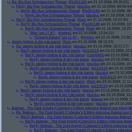
Re: Blu Ray Schnäppchen Thread
(
Flo061180
am 21.10.2008, 09:35:22)
Re(2): Blu Ray Schnäppchen Thread
(
ducduc
am 21.10.2008, 09:58:44
Re(3): Blu Ray Schnäppchen Thread
(
Flo061180
am 21.10.2008, 09:
Re(4): Blu Ray Schnäppchen Thread
(
ducduc
am 21.10.2008, 10:
Re(2): Blu Ray Schnäppchen Thread
(
Rain
am 21.10.2008, 10:23:35)
Re(3): Blu Ray Schnäppchen Thread
(
Flo061180
am 21.10.2008, 10:
Re(4): Blu Ray Schnäppchen Thread
(
Rain
am 21.10.2008, 10:25:
"War" um 17,97,-
(
Pomm1
am 22.10.2008, 13:34:22)
"Ocean's Eleven" um 11,97,-
(
Pomm1
am 22.10.2008, 13:36:
sleepy hollow & der rote baron
(
Rain
am 23.10.2008, 08:13:37)
Re: sleepy hollow & der rote baron
(
ducduc
am 23.10.2008, 10:22:17)
Re(2): sleepy hollow & der rote baron
(
w114/115
am 23.10.2008, 10:
Re(3): sleepy hollow & der rote baron
(
User6465
am 23.10.2008, 1
Re(4): sleepy hollow & der rote baron
(
ducduc
am 23.10.2008, 
Re(3): sleepy hollow & der rote baron
(
ducduc
am 23.10.2008, 10:
Re(4): sleepy hollow & der rote baron
(
w114/115
am 23.10.2008
Re(5): sleepy hollow & der rote baron
(
ducduc
am 23.10.2008
Re(6): sleepy hollow & der rote baron
(
w114/115
am 23.10
Re(3): sleepy hollow & der rote baron
(
Rain
am 23.10.2008, 11:12
Re(4): sleepy hollow & der rote baron
(
w114/115
am 23.10.2008,
Re(2): sleepy hollow & der rote baron
(
playaz
am 23.10.2008, 22:42:
Re(3): sleepy hollow & der rote baron
(
ducduc
am 23.10.2008, 22:
Re(4): sleepy hollow & der rote baron
(
playaz
am 23.10.2008, 2
Re(5): sleepy hollow & der rote baron
(
ducduc
am 23.10.2008
Batman - The Dark Knight (Collector's Edition inklusive Batpod aus Glas) [B
Re: Batman - The Dark Knight (Collector's Edition inklusive Batpod aus G
Re(2): Batman - The Dark Knight (Collector's Edition inklusive Batpod 
Re(3): Batman - The Dark Knight (Collector's Edition inklusive Batp
Re(4): Batman - The Dark Knight (Collector's Edition inklusive B
Re(5): Batman - The Dark Knight (Collector's Edition inklusive