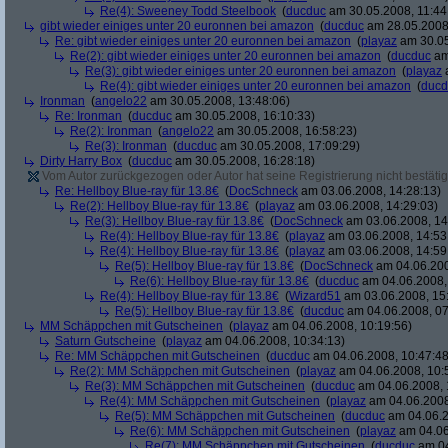
Re(4): Sweeney Todd Steelbook
(
ducduc
am 30.05.2008, 11:44
gibt wieder einiges unter 20 euronnen bei amazon
(
ducduc
am 28.05.2008,
Re: gibt wieder einiges unter 20 euronnen bei amazon
(
playaz
am 30.05
Re(2): gibt wieder einiges unter 20 euronnen bei amazon
(
ducduc
am
Re(3): gibt wieder einiges unter 20 euronnen bei amazon
(
playaz
a
Re(4): gibt wieder einiges unter 20 euronnen bei amazon
(
ducd
Ironman
(
angelo22
am 30.05.2008, 13:48:06)
Re: Ironman
(
ducduc
am 30.05.2008, 16:10:33)
Re(2): Ironman
(
angelo22
am 30.05.2008, 16:58:23)
Re(3): Ironman
(
ducduc
am 30.05.2008, 17:09:29)
Dirty Harry Box
(
ducduc
am 30.05.2008, 16:28:18)
Vom Autor zurückgezogen oder Autor hat seine Registrierung nicht bestätig
Re: Hellboy Blue-ray für 13.8€
(
DocSchneck
am 03.06.2008, 14:28:13)
Re(2): Hellboy Blue-ray für 13.8€
(
playaz
am 03.06.2008, 14:29:03)
Re(3): Hellboy Blue-ray für 13.8€
(
DocSchneck
am 03.06.2008, 14
Re(4): Hellboy Blue-ray für 13.8€
(
playaz
am 03.06.2008, 14:53
Re(4): Hellboy Blue-ray für 13.8€
(
playaz
am 03.06.2008, 14:59
Re(5): Hellboy Blue-ray für 13.8€
(
DocSchneck
am 04.06.200
Re(6): Hellboy Blue-ray für 13.8€
(
ducduc
am 04.06.2008,
Re(4): Hellboy Blue-ray für 13.8€
(
Wizard51
am 03.06.2008, 15
Re(5): Hellboy Blue-ray für 13.8€
(
ducduc
am 04.06.2008, 07
MM Schäppchen mit Gutscheinen
(
playaz
am 04.06.2008, 10:19:56)
Saturn Gutscheine
(
playaz
am 04.06.2008, 10:34:13)
Re: MM Schäppchen mit Gutscheinen
(
ducduc
am 04.06.2008, 10:47:48
Re(2): MM Schäppchen mit Gutscheinen
(
playaz
am 04.06.2008, 10:
Re(3): MM Schäppchen mit Gutscheinen
(
ducduc
am 04.06.2008, 
Re(4): MM Schäppchen mit Gutscheinen
(
playaz
am 04.06.2008
Re(5): MM Schäppchen mit Gutscheinen
(
ducduc
am 04.06.2
Re(6): MM Schäppchen mit Gutscheinen
(
playaz
am 04.06
Re(7): MM Schäppchen mit Gutscheinen
(
ducduc
am 04