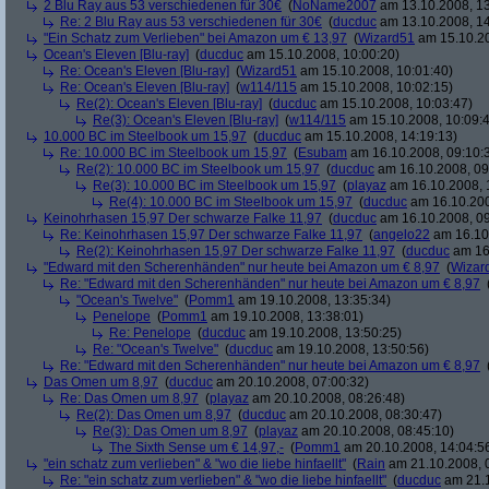
2 Blu Ray aus 53 verschiedenen für 30€
(
NoName2007
am 13.10.2008, 13
Re: 2 Blu Ray aus 53 verschiedenen für 30€
(
ducduc
am 13.10.2008, 14
"Ein Schatz zum Verlieben" bei Amazon um € 13,97
(
Wizard51
am 15.10.20
Ocean's Eleven [Blu-ray]
(
ducduc
am 15.10.2008, 10:00:20)
Re: Ocean's Eleven [Blu-ray]
(
Wizard51
am 15.10.2008, 10:01:40)
Re: Ocean's Eleven [Blu-ray]
(
w114/115
am 15.10.2008, 10:02:15)
Re(2): Ocean's Eleven [Blu-ray]
(
ducduc
am 15.10.2008, 10:03:47)
Re(3): Ocean's Eleven [Blu-ray]
(
w114/115
am 15.10.2008, 10:09:
10.000 BC im Steelbook um 15,97
(
ducduc
am 15.10.2008, 14:19:13)
Re: 10.000 BC im Steelbook um 15,97
(
Esubam
am 16.10.2008, 09:10:
Re(2): 10.000 BC im Steelbook um 15,97
(
ducduc
am 16.10.2008, 09
Re(3): 10.000 BC im Steelbook um 15,97
(
playaz
am 16.10.2008, 
Re(4): 10.000 BC im Steelbook um 15,97
(
ducduc
am 16.10.200
Keinohrhasen 15,97 Der schwarze Falke 11,97
(
ducduc
am 16.10.2008, 09
Re: Keinohrhasen 15,97 Der schwarze Falke 11,97
(
angelo22
am 16.10.
Re(2): Keinohrhasen 15,97 Der schwarze Falke 11,97
(
ducduc
am 16.
"Edward mit den Scherenhänden" nur heute bei Amazon um € 8,97
(
Wizar
Re: "Edward mit den Scherenhänden" nur heute bei Amazon um € 8,97
"Ocean's Twelve"
(
Pomm1
am 19.10.2008, 13:35:34)
Penelope
(
Pomm1
am 19.10.2008, 13:38:01)
Re: Penelope
(
ducduc
am 19.10.2008, 13:50:25)
Re: "Ocean's Twelve"
(
ducduc
am 19.10.2008, 13:50:56)
Re: "Edward mit den Scherenhänden" nur heute bei Amazon um € 8,97
Das Omen um 8,97
(
ducduc
am 20.10.2008, 07:00:32)
Re: Das Omen um 8,97
(
playaz
am 20.10.2008, 08:26:48)
Re(2): Das Omen um 8,97
(
ducduc
am 20.10.2008, 08:30:47)
Re(3): Das Omen um 8,97
(
playaz
am 20.10.2008, 08:45:10)
The Sixth Sense um € 14,97,-
(
Pomm1
am 20.10.2008, 14:04:5
"ein schatz zum verlieben" & "wo die liebe hinfaellt"
(
Rain
am 21.10.2008, 
Re: "ein schatz zum verlieben" & "wo die liebe hinfaellt"
(
ducduc
am 21.1