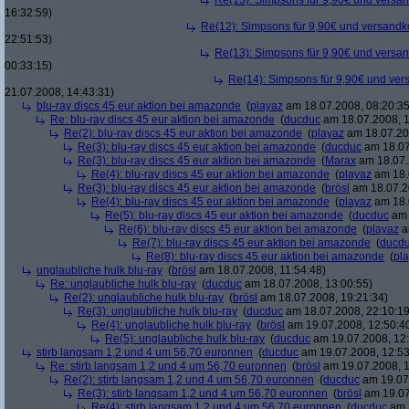
Re(13): Simpsons für 9,90€ und versan
16:32:59)
Re(12): Simpsons für 9,90€ und versandko
22:51:53)
Re(13): Simpsons für 9,90€ und versan
00:33:15)
Re(14): Simpsons für 9,90€ und ver
21.07.2008, 14:43:31)
blu-ray discs 45 eur aktion bei amazonde
(
playaz
am 18.07.2008, 08:20:35
Re: blu-ray discs 45 eur aktion bei amazonde
(
ducduc
am 18.07.2008, 1
Re(2): blu-ray discs 45 eur aktion bei amazonde
(
playaz
am 18.07.200
Re(3): blu-ray discs 45 eur aktion bei amazonde
(
ducduc
am 18.07
Re(3): blu-ray discs 45 eur aktion bei amazonde
(
Marax
am 18.07.
Re(4): blu-ray discs 45 eur aktion bei amazonde
(
playaz
am 18.
Re(3): blu-ray discs 45 eur aktion bei amazonde
(
brösl
am 18.07.2
Re(4): blu-ray discs 45 eur aktion bei amazonde
(
playaz
am 18.
Re(5): blu-ray discs 45 eur aktion bei amazonde
(
ducduc
am 
Re(6): blu-ray discs 45 eur aktion bei amazonde
(
playaz
a
Re(7): blu-ray discs 45 eur aktion bei amazonde
(
ducd
Re(8): blu-ray discs 45 eur aktion bei amazonde
(
pl
unglaubliche hulk blu-ray
(
brösl
am 18.07.2008, 11:54:48)
Re: unglaubliche hulk blu-ray
(
ducduc
am 18.07.2008, 13:00:55)
Re(2): unglaubliche hulk blu-ray
(
brösl
am 18.07.2008, 19:21:34)
Re(3): unglaubliche hulk blu-ray
(
ducduc
am 18.07.2008, 22:10:19
Re(4): unglaubliche hulk blu-ray
(
brösl
am 19.07.2008, 12:50:4
Re(5): unglaubliche hulk blu-ray
(
ducduc
am 19.07.2008, 12:
stirb langsam 1,2 und 4 um 56,70 euronnen
(
ducduc
am 19.07.2008, 12:53
Re: stirb langsam 1,2 und 4 um 56,70 euronnen
(
brösl
am 19.07.2008, 1
Re(2): stirb langsam 1,2 und 4 um 56,70 euronnen
(
ducduc
am 19.07.
Re(3): stirb langsam 1,2 und 4 um 56,70 euronnen
(
brösl
am 19.07
Re(4): stirb langsam 1,2 und 4 um 56,70 euronnen
(
ducduc
am 1