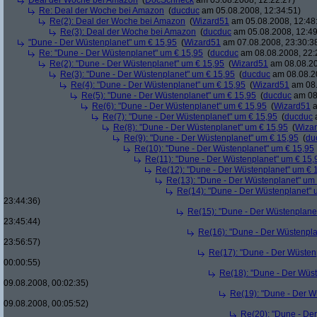
Deal der Woche bei Amazon
(
DocSchneck
am 05.08.2008, 12:22:27)
Re: Deal der Woche bei Amazon
(
ducduc
am 05.08.2008, 12:34:51)
Re(2): Deal der Woche bei Amazon
(
Wizard51
am 05.08.2008, 12:48
Re(3): Deal der Woche bei Amazon
(
ducduc
am 05.08.2008, 12:49
"Dune - Der Wüstenplanet" um € 15,95
(
Wizard51
am 07.08.2008, 23:30:3
Re: "Dune - Der Wüstenplanet" um € 15,95
(
ducduc
am 08.08.2008, 22:
Re(2): "Dune - Der Wüstenplanet" um € 15,95
(
Wizard51
am 08.08.20
Re(3): "Dune - Der Wüstenplanet" um € 15,95
(
ducduc
am 08.08.20
Re(4): "Dune - Der Wüstenplanet" um € 15,95
(
Wizard51
am 08.
Re(5): "Dune - Der Wüstenplanet" um € 15,95
(
ducduc
am 08.
Re(6): "Dune - Der Wüstenplanet" um € 15,95
(
Wizard51
a
Re(7): "Dune - Der Wüstenplanet" um € 15,95
(
ducduc
a
Re(8): "Dune - Der Wüstenplanet" um € 15,95
(
Wiza
Re(9): "Dune - Der Wüstenplanet" um € 15,95
(
du
Re(10): "Dune - Der Wüstenplanet" um € 15,95
Re(11): "Dune - Der Wüstenplanet" um € 15,
Re(12): "Dune - Der Wüstenplanet" um € 
Re(13): "Dune - Der Wüstenplanet" um
Re(14): "Dune - Der Wüstenplanet" 
23:44:36)
Re(15): "Dune - Der Wüstenplane
23:45:44)
Re(16): "Dune - Der Wüstenpla
23:56:57)
Re(17): "Dune - Der Wüsten
00:00:55)
Re(18): "Dune - Der Wüs
09.08.2008, 00:02:35)
Re(19): "Dune - Der W
09.08.2008, 00:05:52)
Re(20): "Dune - De