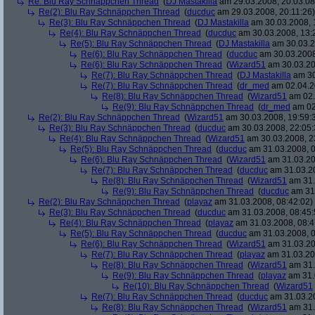
Re: Blu Ray Schnäppchen Thread
(
DJ Mastakilla
am 29.03.2008, 20:03:08
Re(2): Blu Ray Schnäppchen Thread
(
ducduc
am 29.03.2008, 20:11:26)
Re(3): Blu Ray Schnäppchen Thread
(
DJ Mastakilla
am 30.03.2008, 
Re(4): Blu Ray Schnäppchen Thread
(
ducduc
am 30.03.2008, 13:
Re(5): Blu Ray Schnäppchen Thread
(
DJ Mastakilla
am 30.03.2
Re(6): Blu Ray Schnäppchen Thread
(
ducduc
am 30.03.2008
Re(6): Blu Ray Schnäppchen Thread
(
Wizard51
am 30.03.20
Re(7): Blu Ray Schnäppchen Thread
(
DJ Mastakilla
am 30
Re(7): Blu Ray Schnäppchen Thread
(
dr_med
am 02.04.2
Re(8): Blu Ray Schnäppchen Thread
(
Wizard51
am 02.
Re(9): Blu Ray Schnäppchen Thread
(
dr_med
am 02
Re(2): Blu Ray Schnäppchen Thread
(
Wizard51
am 30.03.2008, 19:59:
Re(3): Blu Ray Schnäppchen Thread
(
ducduc
am 30.03.2008, 22:05:
Re(4): Blu Ray Schnäppchen Thread
(
Wizard51
am 30.03.2008, 2
Re(5): Blu Ray Schnäppchen Thread
(
ducduc
am 31.03.2008, 0
Re(6): Blu Ray Schnäppchen Thread
(
Wizard51
am 31.03.20
Re(7): Blu Ray Schnäppchen Thread
(
ducduc
am 31.03.20
Re(8): Blu Ray Schnäppchen Thread
(
Wizard51
am 31.
Re(9): Blu Ray Schnäppchen Thread
(
ducduc
am 31.
Re(2): Blu Ray Schnäppchen Thread
(
playaz
am 31.03.2008, 08:42:02)
Re(3): Blu Ray Schnäppchen Thread
(
ducduc
am 31.03.2008, 08:45:
Re(4): Blu Ray Schnäppchen Thread
(
playaz
am 31.03.2008, 08:4
Re(5): Blu Ray Schnäppchen Thread
(
ducduc
am 31.03.2008, 0
Re(6): Blu Ray Schnäppchen Thread
(
Wizard51
am 31.03.20
Re(7): Blu Ray Schnäppchen Thread
(
playaz
am 31.03.20
Re(8): Blu Ray Schnäppchen Thread
(
Wizard51
am 31.
Re(9): Blu Ray Schnäppchen Thread
(
playaz
am 31.
Re(10): Blu Ray Schnäppchen Thread
(
Wizard51
Re(7): Blu Ray Schnäppchen Thread
(
ducduc
am 31.03.20
Re(8): Blu Ray Schnäppchen Thread
(
Wizard51
am 31.