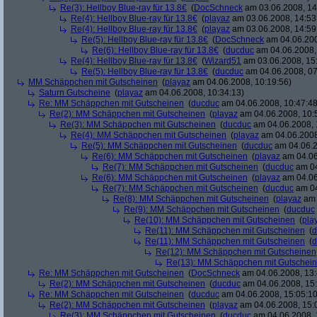
Re(3): Hellboy Blue-ray für 13.8€
(
DocSchneck
am 03.06.2008, 14
Re(4): Hellboy Blue-ray für 13.8€
(
playaz
am 03.06.2008, 14:53
Re(4): Hellboy Blue-ray für 13.8€
(
playaz
am 03.06.2008, 14:59
Re(5): Hellboy Blue-ray für 13.8€
(
DocSchneck
am 04.06.200
Re(6): Hellboy Blue-ray für 13.8€
(
ducduc
am 04.06.2008,
Re(4): Hellboy Blue-ray für 13.8€
(
Wizard51
am 03.06.2008, 15
Re(5): Hellboy Blue-ray für 13.8€
(
ducduc
am 04.06.2008, 07
MM Schäppchen mit Gutscheinen
(
playaz
am 04.06.2008, 10:19:56)
Saturn Gutscheine
(
playaz
am 04.06.2008, 10:34:13)
Re: MM Schäppchen mit Gutscheinen
(
ducduc
am 04.06.2008, 10:47:48
Re(2): MM Schäppchen mit Gutscheinen
(
playaz
am 04.06.2008, 10:
Re(3): MM Schäppchen mit Gutscheinen
(
ducduc
am 04.06.2008, 
Re(4): MM Schäppchen mit Gutscheinen
(
playaz
am 04.06.2008
Re(5): MM Schäppchen mit Gutscheinen
(
ducduc
am 04.06.2
Re(6): MM Schäppchen mit Gutscheinen
(
playaz
am 04.06
Re(7): MM Schäppchen mit Gutscheinen
(
ducduc
am 04
Re(6): MM Schäppchen mit Gutscheinen
(
playaz
am 04.06
Re(7): MM Schäppchen mit Gutscheinen
(
ducduc
am 04
Re(8): MM Schäppchen mit Gutscheinen
(
playaz
am 
Re(9): MM Schäppchen mit Gutscheinen
(
ducduc
Re(10): MM Schäppchen mit Gutscheinen
(
pla
Re(11): MM Schäppchen mit Gutscheinen
(
d
Re(11): MM Schäppchen mit Gutscheinen
(
d
Re(12): MM Schäppchen mit Gutscheinen
Re(13): MM Schäppchen mit Gutschei
Re: MM Schäppchen mit Gutscheinen
(
DocSchneck
am 04.06.2008, 13:
Re(2): MM Schäppchen mit Gutscheinen
(
ducduc
am 04.06.2008, 15:
Re: MM Schäppchen mit Gutscheinen
(
ducduc
am 04.06.2008, 15:05:10
Re(2): MM Schäppchen mit Gutscheinen
(
playaz
am 04.06.2008, 15:
Re(3): MM Schäppchen mit Gutscheinen
(
ducduc
am 04.06.2008, 