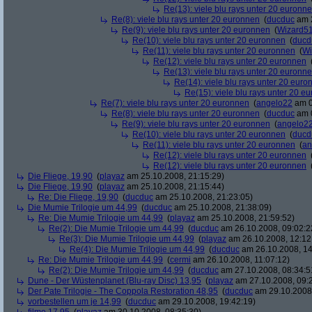
Re(13): viele blu rays unter 20 euronn
Re(8): viele blu rays unter 20 euronnen
(
ducduc
am 2
Re(9): viele blu rays unter 20 euronnen
(
Wizard5
Re(10): viele blu rays unter 20 euronnen
(
ducd
Re(11): viele blu rays unter 20 euronnen
(
Wi
Re(12): viele blu rays unter 20 euronnen
Re(13): viele blu rays unter 20 euronn
Re(14): viele blu rays unter 20 euro
Re(15): viele blu rays unter 20 e
Re(7): viele blu rays unter 20 euronnen
(
angelo22
am 0
Re(8): viele blu rays unter 20 euronnen
(
ducduc
am 0
Re(9): viele blu rays unter 20 euronnen
(
angelo2
Re(10): viele blu rays unter 20 euronnen
(
ducd
Re(11): viele blu rays unter 20 euronnen
(
an
Re(12): viele blu rays unter 20 euronnen
Re(12): viele blu rays unter 20 euronnen
Die Fliege, 19,90
(
playaz
am 25.10.2008, 21:15:29)
Die Fliege, 19,90
(
playaz
am 25.10.2008, 21:15:44)
Re: Die Fliege, 19,90
(
ducduc
am 25.10.2008, 21:23:05)
Die Mumie Trilogie um 44,99
(
ducduc
am 25.10.2008, 21:38:09)
Re: Die Mumie Trilogie um 44,99
(
playaz
am 25.10.2008, 21:59:52)
Re(2): Die Mumie Trilogie um 44,99
(
ducduc
am 26.10.2008, 09:02:2
Re(3): Die Mumie Trilogie um 44,99
(
playaz
am 26.10.2008, 12:12
Re(4): Die Mumie Trilogie um 44,99
(
ducduc
am 26.10.2008, 14
Re: Die Mumie Trilogie um 44,99
(
cermi
am 26.10.2008, 11:07:12)
Re(2): Die Mumie Trilogie um 44,99
(
ducduc
am 27.10.2008, 08:34:5
Dune - Der Wüstenplanet (Blu-ray Disc) 13,95
(
playaz
am 27.10.2008, 09:
Der Pate Trilogie - The Coppola Restoration 48,95
(
ducduc
am 29.10.2008,
vorbestellen um je 14,99
(
ducduc
am 29.10.2008, 19:42:19)