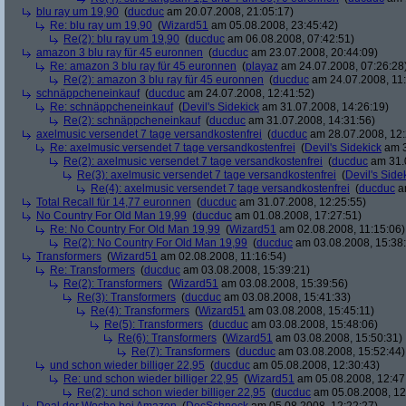
blu ray um 19,90
(
ducduc
am 20.07.2008, 21:05:17)
Re: blu ray um 19,90
(
Wizard51
am 05.08.2008, 23:45:42)
Re(2): blu ray um 19,90
(
ducduc
am 06.08.2008, 07:42:51)
amazon 3 blu ray für 45 euronnen
(
ducduc
am 23.07.2008, 20:44:09)
Re: amazon 3 blu ray für 45 euronnen
(
playaz
am 24.07.2008, 07:26:28
Re(2): amazon 3 blu ray für 45 euronnen
(
ducduc
am 24.07.2008, 11:
schnäppcheneinkauf
(
ducduc
am 24.07.2008, 12:41:52)
Re: schnäppcheneinkauf
(
Devil's Sidekick
am 31.07.2008, 14:26:19)
Re(2): schnäppcheneinkauf
(
ducduc
am 31.07.2008, 14:31:56)
axelmusic versendet 7 tage versandkostenfrei
(
ducduc
am 28.07.2008, 12:
Re: axelmusic versendet 7 tage versandkostenfrei
(
Devil's Sidekick
am 3
Re(2): axelmusic versendet 7 tage versandkostenfrei
(
ducduc
am 31.0
Re(3): axelmusic versendet 7 tage versandkostenfrei
(
Devil's Side
Re(4): axelmusic versendet 7 tage versandkostenfrei
(
ducduc
am
Total Recall für 14,77 euronnen
(
ducduc
am 31.07.2008, 12:25:55)
No Country For Old Man 19,99
(
ducduc
am 01.08.2008, 17:27:51)
Re: No Country For Old Man 19,99
(
Wizard51
am 02.08.2008, 11:15:06)
Re(2): No Country For Old Man 19,99
(
ducduc
am 03.08.2008, 15:38
Transformers
(
Wizard51
am 02.08.2008, 11:16:54)
Re: Transformers
(
ducduc
am 03.08.2008, 15:39:21)
Re(2): Transformers
(
Wizard51
am 03.08.2008, 15:39:56)
Re(3): Transformers
(
ducduc
am 03.08.2008, 15:41:33)
Re(4): Transformers
(
Wizard51
am 03.08.2008, 15:45:11)
Re(5): Transformers
(
ducduc
am 03.08.2008, 15:48:06)
Re(6): Transformers
(
Wizard51
am 03.08.2008, 15:50:31)
Re(7): Transformers
(
ducduc
am 03.08.2008, 15:52:44)
und schon wieder billiger 22,95
(
ducduc
am 05.08.2008, 12:30:43)
Re: und schon wieder billiger 22,95
(
Wizard51
am 05.08.2008, 12:47
Re(2): und schon wieder billiger 22,95
(
ducduc
am 05.08.2008, 12