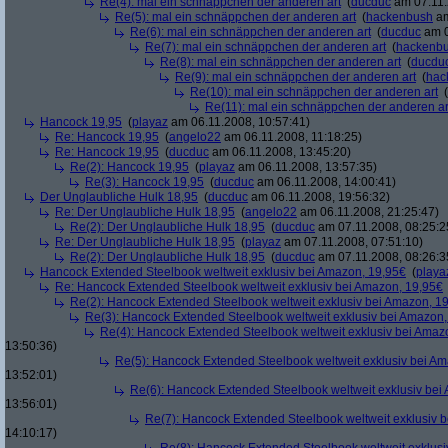
Re(4): mal ein schnäppchen der anderen art
(
ducduc
am 07.11.
Re(5): mal ein schnäppchen der anderen art
(
hackenbush
am
Re(6): mal ein schnäppchen der anderen art
(
ducduc
am 0
Re(7): mal ein schnäppchen der anderen art
(
hackenb
Re(8): mal ein schnäppchen der anderen art
(
ducdu
Re(9): mal ein schnäppchen der anderen art
(
hac
Re(10): mal ein schnäppchen der anderen art
(
Re(11): mal ein schnäppchen der anderen ar
Hancock 19,95
(
playaz
am 06.11.2008, 10:57:41)
Re: Hancock 19,95
(
angelo22
am 06.11.2008, 11:18:25)
Re: Hancock 19,95
(
ducduc
am 06.11.2008, 13:45:20)
Re(2): Hancock 19,95
(
playaz
am 06.11.2008, 13:57:35)
Re(3): Hancock 19,95
(
ducduc
am 06.11.2008, 14:00:41)
Der Unglaubliche Hulk 18,95
(
ducduc
am 06.11.2008, 19:56:32)
Re: Der Unglaubliche Hulk 18,95
(
angelo22
am 06.11.2008, 21:25:47)
Re(2): Der Unglaubliche Hulk 18,95
(
ducduc
am 07.11.2008, 08:25:2
Re: Der Unglaubliche Hulk 18,95
(
playaz
am 07.11.2008, 07:51:10)
Re(2): Der Unglaubliche Hulk 18,95
(
ducduc
am 07.11.2008, 08:26:3
Hancock Extended Steelbook weltweit exklusiv bei Amazon, 19,95€
(
playa
Re: Hancock Extended Steelbook weltweit exklusiv bei Amazon, 19,95€
Re(2): Hancock Extended Steelbook weltweit exklusiv bei Amazon, 1
Re(3): Hancock Extended Steelbook weltweit exklusiv bei Amazon,
Re(4): Hancock Extended Steelbook weltweit exklusiv bei Amaz
13:50:36)
Re(5): Hancock Extended Steelbook weltweit exklusiv bei A
13:52:01)
Re(6): Hancock Extended Steelbook weltweit exklusiv bei
13:56:01)
Re(7): Hancock Extended Steelbook weltweit exklusiv 
14:10:17)