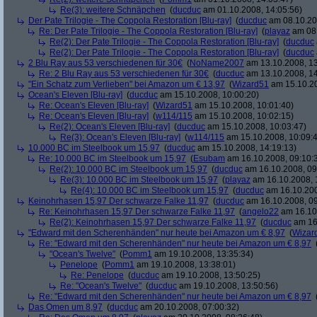
Re(3): weitere Schnäpchen
(
ducduc
am 01.10.2008, 14:05:56)
Der Pate Trilogie - The Coppola Restoration [Blu-ray]
(
ducduc
am 08.10.20
Re: Der Pate Trilogie - The Coppola Restoration [Blu-ray]
(
playaz
am 08.
Re(2): Der Pate Trilogie - The Coppola Restoration [Blu-ray]
(
ducduc
Re(2): Der Pate Trilogie - The Coppola Restoration [Blu-ray]
(
ducduc
2 Blu Ray aus 53 verschiedenen für 30€
(
NoName2007
am 13.10.2008, 13
Re: 2 Blu Ray aus 53 verschiedenen für 30€
(
ducduc
am 13.10.2008, 14
"Ein Schatz zum Verlieben" bei Amazon um € 13,97
(
Wizard51
am 15.10.20
Ocean's Eleven [Blu-ray]
(
ducduc
am 15.10.2008, 10:00:20)
Re: Ocean's Eleven [Blu-ray]
(
Wizard51
am 15.10.2008, 10:01:40)
Re: Ocean's Eleven [Blu-ray]
(
w114/115
am 15.10.2008, 10:02:15)
Re(2): Ocean's Eleven [Blu-ray]
(
ducduc
am 15.10.2008, 10:03:47)
Re(3): Ocean's Eleven [Blu-ray]
(
w114/115
am 15.10.2008, 10:09:
10.000 BC im Steelbook um 15,97
(
ducduc
am 15.10.2008, 14:19:13)
Re: 10.000 BC im Steelbook um 15,97
(
Esubam
am 16.10.2008, 09:10:
Re(2): 10.000 BC im Steelbook um 15,97
(
ducduc
am 16.10.2008, 09
Re(3): 10.000 BC im Steelbook um 15,97
(
playaz
am 16.10.2008, 
Re(4): 10.000 BC im Steelbook um 15,97
(
ducduc
am 16.10.200
Keinohrhasen 15,97 Der schwarze Falke 11,97
(
ducduc
am 16.10.2008, 09
Re: Keinohrhasen 15,97 Der schwarze Falke 11,97
(
angelo22
am 16.10.
Re(2): Keinohrhasen 15,97 Der schwarze Falke 11,97
(
ducduc
am 16.
"Edward mit den Scherenhänden" nur heute bei Amazon um € 8,97
(
Wizar
Re: "Edward mit den Scherenhänden" nur heute bei Amazon um € 8,97
"Ocean's Twelve"
(
Pomm1
am 19.10.2008, 13:35:34)
Penelope
(
Pomm1
am 19.10.2008, 13:38:01)
Re: Penelope
(
ducduc
am 19.10.2008, 13:50:25)
Re: "Ocean's Twelve"
(
ducduc
am 19.10.2008, 13:50:56)
Re: "Edward mit den Scherenhänden" nur heute bei Amazon um € 8,97
Das Omen um 8,97
(
ducduc
am 20.10.2008, 07:00:32)