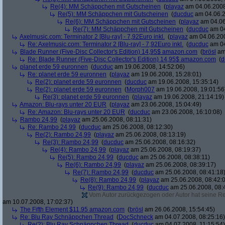
Re(4): MM Schäppchen mit Gutscheinen
(
playaz
am 04.06.2008
Re(5): MM Schäppchen mit Gutscheinen
(
ducduc
am 04.06.2
Re(6): MM Schäppchen mit Gutscheinen
(
playaz
am 04.06
Re(7): MM Schäppchen mit Gutscheinen
(
ducduc
am 04
Axelmusic.com: Terminator 2 [Blu-ray] - 7,92Euro inkl.
(
playaz
am 04.06.200
Re: Axelmusic.com: Terminator 2 [Blu-ray] - 7,92Euro inkl.
(
ducduc
am 04
Blade Runner (Five-Disc Collector's Edition) 14,95$ amazon.com
(
brösl
am 
Re: Blade Runner (Five-Disc Collector's Edition) 14,95$ amazon.com
(
d
planet erde 59 euronnen
(
ducduc
am 19.06.2008, 14:52:06)
Re: planet erde 59 euronnen
(
playaz
am 19.06.2008, 15:28:01)
Re(2): planet erde 59 euronnen
(
ducduc
am 19.06.2008, 15:35:14)
Re(2): planet erde 59 euronnen
(
Morph007
am 19.06.2008, 19:01:56
Re(3): planet erde 59 euronnen
(
playaz
am 19.06.2008, 21:14:19)
Amazon: Blu-rays unter 20 EUR
(
playaz
am 23.06.2008, 15:04:49)
Re: Amazon: Blu-rays unter 20 EUR
(
ducduc
am 23.06.2008, 16:10:08)
Rambo 24,99
(
playaz
am 25.06.2008, 08:11:31)
Re: Rambo 24,99
(
ducduc
am 25.06.2008, 08:12:30)
Re(2): Rambo 24,99
(
playaz
am 25.06.2008, 08:13:19)
Re(3): Rambo 24,99
(
ducduc
am 25.06.2008, 08:16:32)
Re(4): Rambo 24,99
(
playaz
am 25.06.2008, 08:19:37)
Re(5): Rambo 24,99
(
ducduc
am 25.06.2008, 08:38:11)
Re(6): Rambo 24,99
(
playaz
am 25.06.2008, 08:39:17)
Re(7): Rambo 24,99
(
ducduc
am 25.06.2008, 08:41:18
Re(8): Rambo 24,99
(
playaz
am 25.06.2008, 08:42:
Re(9): Rambo 24,99
(
ducduc
am 25.06.2008, 08:
Vom Autor zurückgezogen oder Autor hat seine Regi
am 10.07.2008, 17:02:37)
The Fifth Element $11.95 amazon.com
(
brösl
am 26.06.2008, 15:54:45)
Re: Blu Ray Schnäppchen Thread
(
DocSchneck
am 04.07.2008, 08:25:16)
Re(2): Blu Ray Schnäppchen Thread
(
ducduc
am 04.07.2008, 11:15:54)