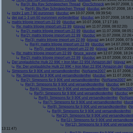
Re(3): Blu Ray Schnäppchen Thread
(
DocSchneck
am 04.07.2008, 1
Re(4): Blu Ray Schnäppchen Thread
(
ducduc
am 04.07.2008, 16:
rocky 1 um 7,90 euronnen
(
ducduc
am 10.07.2008, 09:39:54)
der pat 1-3 um 60 euronnen vorbestellbar
(
ducduc
am 10.07.2008, 16:58:1
matrix trilogie import um 22,99
(
ducduc
am 10.07.2008, 17:17:18)
Re: matrix trilogie import um 22,99
(
playaz
am 11.07.2008, 08:02:20)
Re(2): matrix trilogie import um 22,99
(
ducduc
am 11.07.2008, 08:05:
Re(2): matrix trilogie import um 22,99
(
ducduc
am 11.07.2008, 22:26:
Re(3): matrix trilogie import um 22,99
(
playaz
am 14.07.2008, 07:5
Re(4): matrix trilogie import um 22,99
(
ducduc
am 14.07.2008, 1
Re(5): matrix trilogie import um 22,99
(
playaz
am 14.07.2008,
Re: matrix trilogie import um 22,99
(
bruce_wayne
am 12.07.2008, 18:24
Re(2): matrix trilogie import um 22,99
(
ducduc
am 13.07.2008, 00:21:
Der unglaubliche Hulk 22,99€ + Iron Man 22,95€ [Amazon.de]
(
playaz
am 1
Re: Der unglaubliche Hulk 22,99€ + Iron Man 22,95€ [Amazon.de]
(
duc
Simpsons für 9,90€ und versandkostenfrei
(
NoName2007
am 11.07.2008, 
Re: Simpsons für 9,90€ und versandkostenfrei
(
ducduc
am 11.07.2008, 
Re(2): Simpsons für 9,90€ und versandkostenfrei
(
NoName2007
am 1
Re(3): Simpsons für 9,90€ und versandkostenfrei
(
ducduc
am 11.0
Re(4): Simpsons für 9,90€ und versandkostenfrei
(
NoName200
Re(5): Simpsons für 9,90€ und versandkostenfrei
(
ducduc
am
Re(6): Simpsons für 9,90€ und versandkostenfrei
(
NoNam
Re(7): Simpsons für 9,90€ und versandkostenfrei
(
ducd
Re(8): Simpsons für 9,90€ und versandkostenfrei
(
N
Re(9): Simpsons für 9,90€ und versandkostenfrei
Re(10): Simpsons für 9,90€ und versandkostenf
Re(11): Simpsons für 9,90€ und versandkost
Re(12): Simpsons für 9,90€ und versandko
13:11:47)