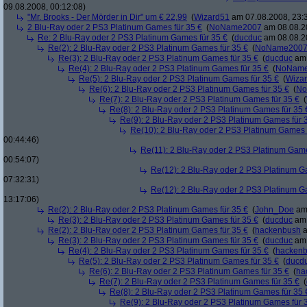
09.08.2008, 00:12:08)
"Mr. Brooks - Der Mörder in Dir" um € 22,99
(
Wizard51
am 07.08.2008, 23:
2 Blu-Ray oder 2 PS3 Platinum Games für 35 €
(
NoName2007
am 08.08.20
Re: 2 Blu-Ray oder 2 PS3 Platinum Games für 35 €
(
ducduc
am 08.08.20
Re(2): 2 Blu-Ray oder 2 PS3 Platinum Games für 35 €
(
NoName200
Re(3): 2 Blu-Ray oder 2 PS3 Platinum Games für 35 €
(
ducduc
am 
Re(4): 2 Blu-Ray oder 2 PS3 Platinum Games für 35 €
(
NoNam
Re(5): 2 Blu-Ray oder 2 PS3 Platinum Games für 35 €
(
Wiza
Re(6): 2 Blu-Ray oder 2 PS3 Platinum Games für 35 €
(
No
Re(7): 2 Blu-Ray oder 2 PS3 Platinum Games für 35 €
(
Re(8): 2 Blu-Ray oder 2 PS3 Platinum Games für 35 
Re(9): 2 Blu-Ray oder 2 PS3 Platinum Games für 
Re(10): 2 Blu-Ray oder 2 PS3 Platinum Games 
00:44:46)
Re(11): 2 Blu-Ray oder 2 PS3 Platinum Game
00:54:07)
Re(12): 2 Blu-Ray oder 2 PS3 Platinum G
07:32:31)
Re(12): 2 Blu-Ray oder 2 PS3 Platinum G
13:17:06)
Re(2): 2 Blu-Ray oder 2 PS3 Platinum Games für 35 €
(
John_Doe
am 
Re(3): 2 Blu-Ray oder 2 PS3 Platinum Games für 35 €
(
ducduc
am 
Re(2): 2 Blu-Ray oder 2 PS3 Platinum Games für 35 €
(
hackenbush
a
Re(3): 2 Blu-Ray oder 2 PS3 Platinum Games für 35 €
(
ducduc
am 
Re(4): 2 Blu-Ray oder 2 PS3 Platinum Games für 35 €
(
hacken
Re(5): 2 Blu-Ray oder 2 PS3 Platinum Games für 35 €
(
ducd
Re(6): 2 Blu-Ray oder 2 PS3 Platinum Games für 35 €
(
ha
Re(7): 2 Blu-Ray oder 2 PS3 Platinum Games für 35 €
(
Re(8): 2 Blu-Ray oder 2 PS3 Platinum Games für 35 
Re(9): 2 Blu-Ray oder 2 PS3 Platinum Games für 