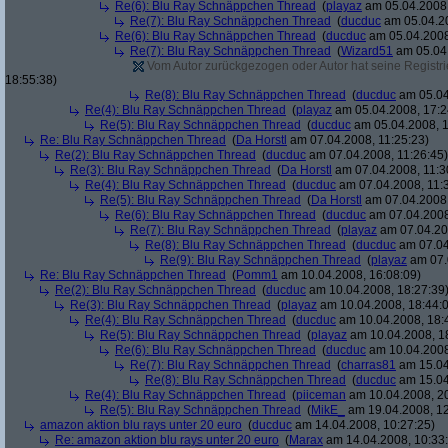
Re(6): Blu Ray Schnäppchen Thread
(
playaz
am 05.04.2008,
Re(7): Blu Ray Schnäppchen Thread
(
ducduc
am 05.04.20
Re(6): Blu Ray Schnäppchen Thread
(
ducduc
am 05.04.2008
Re(7): Blu Ray Schnäppchen Thread
(
Wizard51
am 05.04.
Vom Autor zurückgezogen oder Autor hat seine Registrie
18:55:38)
Re(8): Blu Ray Schnäppchen Thread
(
ducduc
am 05.04
Re(4): Blu Ray Schnäppchen Thread
(
playaz
am 05.04.2008, 17:2
Re(5): Blu Ray Schnäppchen Thread
(
ducduc
am 05.04.2008, 1
Re: Blu Ray Schnäppchen Thread
(
Da Horstl
am 07.04.2008, 11:25:23)
Re(2): Blu Ray Schnäppchen Thread
(
ducduc
am 07.04.2008, 11:26:45)
Re(3): Blu Ray Schnäppchen Thread
(
Da Horstl
am 07.04.2008, 11:3
Re(4): Blu Ray Schnäppchen Thread
(
ducduc
am 07.04.2008, 11:
Re(5): Blu Ray Schnäppchen Thread
(
Da Horstl
am 07.04.2008,
Re(6): Blu Ray Schnäppchen Thread
(
ducduc
am 07.04.2008
Re(7): Blu Ray Schnäppchen Thread
(
playaz
am 07.04.200
Re(8): Blu Ray Schnäppchen Thread
(
ducduc
am 07.04
Re(9): Blu Ray Schnäppchen Thread
(
playaz
am 07.
Re: Blu Ray Schnäppchen Thread
(
Pomm1
am 10.04.2008, 16:08:09)
Re(2): Blu Ray Schnäppchen Thread
(
ducduc
am 10.04.2008, 18:27:39
Re(3): Blu Ray Schnäppchen Thread
(
playaz
am 10.04.2008, 18:44:
Re(4): Blu Ray Schnäppchen Thread
(
ducduc
am 10.04.2008, 18:
Re(5): Blu Ray Schnäppchen Thread
(
playaz
am 10.04.2008, 1
Re(6): Blu Ray Schnäppchen Thread
(
ducduc
am 10.04.2008
Re(7): Blu Ray Schnäppchen Thread
(
charras81
am 15.04
Re(8): Blu Ray Schnäppchen Thread
(
ducduc
am 15.04
Re(4): Blu Ray Schnäppchen Thread
(
piiceman
am 10.04.2008, 20
Re(5): Blu Ray Schnäppchen Thread
(
MikE_
am 19.04.2008, 12
amazon aktion blu rays unter 20 euro
(
ducduc
am 14.04.2008, 10:27:25)
Re: amazon aktion blu rays unter 20 euro
(
Marax
am 14.04.2008, 10:33