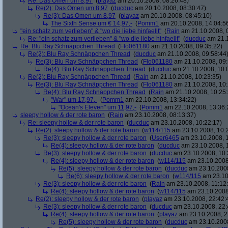
Re: Das Omen um 8,97
(
playaz
am 20.10.2008, 08:26:48)
Re(2): Das Omen um 8,97
(
ducduc
am 20.10.2008, 08:30:47)
Re(3): Das Omen um 8,97
(
playaz
am 20.10.2008, 08:45:10)
The Sixth Sense um € 14,97,-
(
Pomm1
am 20.10.2008, 14:04:5
"ein schatz zum verlieben" & "wo die liebe hinfaellt"
(
Rain
am 21.10.2008, 
Re: "ein schatz zum verlieben" & "wo die liebe hinfaellt"
(
ducduc
am 21.1
Re: Blu Ray Schnäppchen Thread
(
Flo061180
am 21.10.2008, 09:35:22)
Re(2): Blu Ray Schnäppchen Thread
(
ducduc
am 21.10.2008, 09:58:44
Re(3): Blu Ray Schnäppchen Thread
(
Flo061180
am 21.10.2008, 09:
Re(4): Blu Ray Schnäppchen Thread
(
ducduc
am 21.10.2008, 10:
Re(2): Blu Ray Schnäppchen Thread
(
Rain
am 21.10.2008, 10:23:35)
Re(3): Blu Ray Schnäppchen Thread
(
Flo061180
am 21.10.2008, 10:
Re(4): Blu Ray Schnäppchen Thread
(
Rain
am 21.10.2008, 10:25:
"War" um 17,97,-
(
Pomm1
am 22.10.2008, 13:34:22)
"Ocean's Eleven" um 11,97,-
(
Pomm1
am 22.10.2008, 13:36:
sleepy hollow & der rote baron
(
Rain
am 23.10.2008, 08:13:37)
Re: sleepy hollow & der rote baron
(
ducduc
am 23.10.2008, 10:22:17)
Re(2): sleepy hollow & der rote baron
(
w114/115
am 23.10.2008, 10:
Re(3): sleepy hollow & der rote baron
(
User6465
am 23.10.2008, 1
Re(4): sleepy hollow & der rote baron
(
ducduc
am 23.10.2008, 
Re(3): sleepy hollow & der rote baron
(
ducduc
am 23.10.2008, 10:
Re(4): sleepy hollow & der rote baron
(
w114/115
am 23.10.2008
Re(5): sleepy hollow & der rote baron
(
ducduc
am 23.10.2008
Re(6): sleepy hollow & der rote baron
(
w114/115
am 23.10
Re(3): sleepy hollow & der rote baron
(
Rain
am 23.10.2008, 11:12
Re(4): sleepy hollow & der rote baron
(
w114/115
am 23.10.2008,
Re(2): sleepy hollow & der rote baron
(
playaz
am 23.10.2008, 22:42:
Re(3): sleepy hollow & der rote baron
(
ducduc
am 23.10.2008, 22:
Re(4): sleepy hollow & der rote baron
(
playaz
am 23.10.2008, 2
Re(5): sleepy hollow & der rote baron
(
ducduc
am 23.10.2008