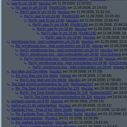
saw IV um 19,90
(
ducduc
am 11.09.2008, 12:20:55)
Re: saw IV um 19,90
(
Flo061180
am 11.09.2008, 15:14:53)
Re(2): saw IV um 19,90
(
ducduc
am 11.09.2008, 15:22:14)
Re(3): saw IV um 19,90
(
Flo061180
am 11.09.2008, 15:45:46)
Re(4): saw IV um 19,90
(
ducduc
am 11.09.2008, 15:46:45)
Re(5): saw IV um 19,90
(
Flo061180
am 11.09.2008, 15:48:15
Re(6): saw IV um 19,90
(
ducduc
am 11.09.2008, 15:49:48
Re(7): saw IV um 19,90
(
Flo061180
am 11.09.2008, 16:
Re(8): saw IV um 19,90
(
ducduc
am 11.09.2008, 16:
grindhouse box - jetzt vorbestellen um 29,90
(
ducduc
am 11.09.2008, 22:1
Re: grindhouse box - jetzt vorbestellen um 29,90
(
playaz
am 12.09.2008,
Re(2): grindhouse box - jetzt vorbestellen um 29,90
(
ducduc
am 12.09
Re(2): grindhouse box - jetzt vorbestellen um 29,90
(
DocSchneck
am 
Re(3): grindhouse box - jetzt vorbestellen um 29,90
(
playaz
am 09.
Re(4): grindhouse box - jetzt vorbestellen um 29,90
(
DocSchne
Re(5): grindhouse box - jetzt vorbestellen um 29,90
(
playaz
a
Iron Man und Die Welle
(
ducduc
am 19.09.2008, 14:37:28)
Re: Iron Man und Die Welle
(
playaz
am 19.09.2008, 17:50:48)
Re(2): Iron Man und Die Welle
(
ducduc
am 19.09.2008, 17:56:00)
The Dark Knight vorbestellbar für 22€
(
NoName2007
am 19.09.2008, 19:5
Re: The Dark Knight vorbestellbar für 22€
(
ducduc
am 19.09.2008, 20:0
Re(2): The Dark Knight vorbestellbar für 22€
(
NoName2007
am 19.09
Re(3): The Dark Knight vorbestellbar für 22€
(
ducduc
am 19.09.200
uhrwerk orange um 9,95
(
ducduc
am 20.09.2008, 15:09:10)
wall-e um 21,99 vorbestellbar
(
ducduc
am 20.09.2008, 15:20:11)
Fantastic Four - Rise of the Silver Surfer
(
playaz
am 01.10.2008, 12:32:43)
Re: Fantastic Four - Rise of the Silver Surfer
(
ducduc
am 01.10.2008, 12
weitere Schnäpchen
(
Pomm1
am 01.10.2008, 13:39:39)
Re: weitere Schnäpchen
(
ducduc
am 01.10.2008, 13:43:44)
Re(2): weitere Schnäpchen
(
Pomm1
am 01.10.2008, 14:03:47)