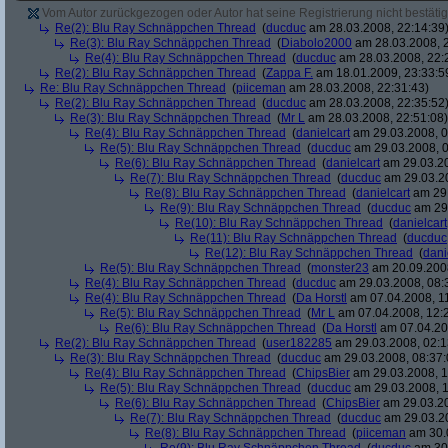
Vom Autor zurückgezogen oder Autor hat seine Registrierung nicht bestätig
Re(2): Blu Ray Schnäppchen Thread
(
ducduc
am 28.03.2008, 22:14:39
Re(3): Blu Ray Schnäppchen Thread
(
Diabolo2000
am 28.03.2008, 2
Re(4): Blu Ray Schnäppchen Thread
(
ducduc
am 28.03.2008, 22:
Re(2): Blu Ray Schnäppchen Thread
(
Zappa F.
am 18.01.2009, 23:33:5
Re: Blu Ray Schnäppchen Thread
(
piiceman
am 28.03.2008, 22:31:43)
Re(2): Blu Ray Schnäppchen Thread
(
ducduc
am 28.03.2008, 22:35:52
Re(3): Blu Ray Schnäppchen Thread
(
Mr L
am 28.03.2008, 22:51:08)
Re(4): Blu Ray Schnäppchen Thread
(
danielcart
am 29.03.2008, 0
Re(5): Blu Ray Schnäppchen Thread
(
ducduc
am 29.03.2008, 0
Re(6): Blu Ray Schnäppchen Thread
(
danielcart
am 29.03.20
Re(7): Blu Ray Schnäppchen Thread
(
ducduc
am 29.03.20
Re(8): Blu Ray Schnäppchen Thread
(
danielcart
am 29.
Re(9): Blu Ray Schnäppchen Thread
(
ducduc
am 29.
Re(10): Blu Ray Schnäppchen Thread
(
danielcart
Re(11): Blu Ray Schnäppchen Thread
(
ducduc
Re(12): Blu Ray Schnäppchen Thread
(
dani
Re(5): Blu Ray Schnäppchen Thread
(
monster23
am 20.09.2008
Re(4): Blu Ray Schnäppchen Thread
(
ducduc
am 29.03.2008, 08:
Re(4): Blu Ray Schnäppchen Thread
(
Da Horstl
am 07.04.2008, 11
Re(5): Blu Ray Schnäppchen Thread
(
Mr L
am 07.04.2008, 12:
Re(6): Blu Ray Schnäppchen Thread
(
Da Horstl
am 07.04.20
Re(2): Blu Ray Schnäppchen Thread
(
user182285
am 29.03.2008, 02:1
Re(3): Blu Ray Schnäppchen Thread
(
ducduc
am 29.03.2008, 08:37:
Re(4): Blu Ray Schnäppchen Thread
(
ChipsBier
am 29.03.2008, 1
Re(5): Blu Ray Schnäppchen Thread
(
ducduc
am 29.03.2008, 1
Re(6): Blu Ray Schnäppchen Thread
(
ChipsBier
am 29.03.20
Re(7): Blu Ray Schnäppchen Thread
(
ducduc
am 29.03.20
Re(8): Blu Ray Schnäppchen Thread
(
piiceman
am 30.0