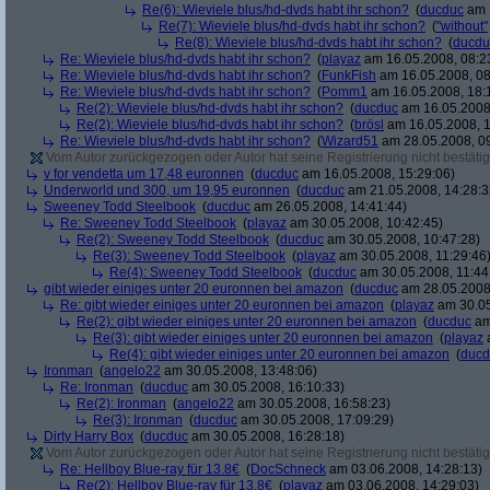
Re(6): Wieviele blus/hd-dvds habt ihr schon?
(
ducduc
am 1
Re(7): Wieviele blus/hd-dvds habt ihr schon?
(
"without"
Re(8): Wieviele blus/hd-dvds habt ihr schon?
(
ducdu
Re: Wieviele blus/hd-dvds habt ihr schon?
(
playaz
am 16.05.2008, 08:2
Re: Wieviele blus/hd-dvds habt ihr schon?
(
FunkFish
am 16.05.2008, 08
Re: Wieviele blus/hd-dvds habt ihr schon?
(
Pomm1
am 16.05.2008, 18:
Re(2): Wieviele blus/hd-dvds habt ihr schon?
(
ducduc
am 16.05.2008,
Re(2): Wieviele blus/hd-dvds habt ihr schon?
(
brösl
am 16.05.2008, 1
Re: Wieviele blus/hd-dvds habt ihr schon?
(
Wizard51
am 28.05.2008, 09
Vom Autor zurückgezogen oder Autor hat seine Registrierung nicht bestätig
v for vendetta um 17,48 euronnen
(
ducduc
am 16.05.2008, 15:29:06)
Underworld und 300, um 19,95 euronnen
(
ducduc
am 21.05.2008, 14:28:3
Sweeney Todd Steelbook
(
ducduc
am 26.05.2008, 14:41:44)
Re: Sweeney Todd Steelbook
(
playaz
am 30.05.2008, 10:42:45)
Re(2): Sweeney Todd Steelbook
(
ducduc
am 30.05.2008, 10:47:28)
Re(3): Sweeney Todd Steelbook
(
playaz
am 30.05.2008, 11:29:46
Re(4): Sweeney Todd Steelbook
(
ducduc
am 30.05.2008, 11:44
gibt wieder einiges unter 20 euronnen bei amazon
(
ducduc
am 28.05.2008,
Re: gibt wieder einiges unter 20 euronnen bei amazon
(
playaz
am 30.05
Re(2): gibt wieder einiges unter 20 euronnen bei amazon
(
ducduc
am
Re(3): gibt wieder einiges unter 20 euronnen bei amazon
(
playaz
a
Re(4): gibt wieder einiges unter 20 euronnen bei amazon
(
ducd
Ironman
(
angelo22
am 30.05.2008, 13:48:06)
Re: Ironman
(
ducduc
am 30.05.2008, 16:10:33)
Re(2): Ironman
(
angelo22
am 30.05.2008, 16:58:23)
Re(3): Ironman
(
ducduc
am 30.05.2008, 17:09:29)
Dirty Harry Box
(
ducduc
am 30.05.2008, 16:28:18)
Vom Autor zurückgezogen oder Autor hat seine Registrierung nicht bestätig
Re: Hellboy Blue-ray für 13.8€
(
DocSchneck
am 03.06.2008, 14:28:13)
Re(2): Hellboy Blue-ray für 13.8€
(
playaz
am 03.06.2008, 14:29:03)