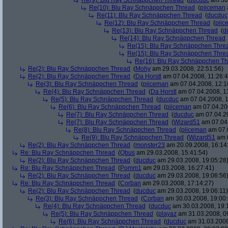
Re(9): Blu Ray Schnäppchen Thread
(
ducduc
am 30.
Re(10): Blu Ray Schnäppchen Thread
(
piiceman
Re(11): Blu Ray Schnäppchen Thread
(
ducduc
Re(12): Blu Ray Schnäppchen Thread
(
piic
Re(13): Blu Ray Schnäppchen Thread
(
d
Re(14): Blu Ray Schnäppchen Thread
Re(15): Blu Ray Schnäppchen Thre
Re(15): Blu Ray Schnäppchen Thre
Re(16): Blu Ray Schnäppchen T
Re(2): Blu Ray Schnäppchen Thread
(
Mohy
am 29.03.2008, 22:51:56)
Re(2): Blu Ray Schnäppchen Thread
(
Da Horstl
am 07.04.2008, 11:26:4
Re(3): Blu Ray Schnäppchen Thread
(
piiceman
am 07.04.2008, 12:1
Re(4): Blu Ray Schnäppchen Thread
(
Da Horstl
am 07.04.2008, 1
Re(5): Blu Ray Schnäppchen Thread
(
ducduc
am 07.04.2008, 1
Re(6): Blu Ray Schnäppchen Thread
(
piiceman
am 07.04.200
Re(7): Blu Ray Schnäppchen Thread
(
ducduc
am 07.04.20
Re(7): Blu Ray Schnäppchen Thread
(
Wizard51
am 07.04.
Re(8): Blu Ray Schnäppchen Thread
(
piiceman
am 07.0
Re(9): Blu Ray Schnäppchen Thread
(
Wizard51
am 0
Re(2): Blu Ray Schnäppchen Thread
(
monster23
am 20.09.2008, 16:14
Re: Blu Ray Schnäppchen Thread
(
Qbus
am 29.03.2008, 15:41:54)
Re(2): Blu Ray Schnäppchen Thread
(
ducduc
am 29.03.2008, 19:05:28
Re: Blu Ray Schnäppchen Thread
(
Pomm1
am 29.03.2008, 16:27:41)
Re(2): Blu Ray Schnäppchen Thread
(
ducduc
am 29.03.2008, 19:06:56
Re: Blu Ray Schnäppchen Thread
(
Corban
am 29.03.2008, 17:14:27)
Re(2): Blu Ray Schnäppchen Thread
(
ducduc
am 29.03.2008, 19:06:11)
Re(3): Blu Ray Schnäppchen Thread
(
Corban
am 30.03.2008, 19:00:
Re(4): Blu Ray Schnäppchen Thread
(
ducduc
am 30.03.2008, 19:
Re(5): Blu Ray Schnäppchen Thread
(
playaz
am 31.03.2008, 0
Re(6): Blu Ray Schnäppchen Thread
(
ducduc
am 31.03.2008