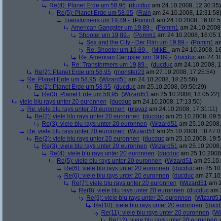
Re(4): Planet Erde um 58,95
(
ducduc
am 24.10.2008, 12:30:35)
Re(5): Planet Erde um 58,95
(
Rain
am 24.10.2008, 12:31:58
Transformers um 19,89,-
(
Pomm1
am 24.10.2008, 16:02:5
American Gangster um 19,89,-
(
Pomm1
am 24.10.2008,
Shooter um 19,89,-
(
Pomm1
am 24.10.2008, 16:05:1
Sex and the City - Der Film um 19,89,-
(
Pomm1
am
Re: Shooter um 19,89,-
(
MikE_
am 24.10.2008, 16
Re: American Gangster um 19,89,-
(
ducduc
am 24.10
Re: Transformers um 19,89,-
(
ducduc
am 24.10.2008, 1
Re(2): Planet Erde um 58,95
(
monster23
am 27.10.2008, 17:25:54)
Re: Planet Erde um 58,95
(
Wizard51
am 24.10.2008, 18:25:56)
Re(2): Planet Erde um 58,95
(
ducduc
am 25.10.2008, 09:50:29)
Re(3): Planet Erde um 58,95
(
Wizard51
am 25.10.2008, 18:05:22)
viele blu rays unter 20 euronnen
(
ducduc
am 24.10.2008, 17:13:50)
Re: viele blu rays unter 20 euronnen
(
playaz
am 24.10.2008, 17:31:11)
Re(2): viele blu rays unter 20 euronnen
(
ducduc
am 25.10.2008, 09:5
Re(3): viele blu rays unter 20 euronnen
(
Wizard51
am 25.10.2008,
Re: viele blu rays unter 20 euronnen
(
Wizard51
am 25.10.2008, 18:47:0
Re(2): viele blu rays unter 20 euronnen
(
ducduc
am 25.10.2008, 19:5
Re(3): viele blu rays unter 20 euronnen
(
Wizard51
am 25.10.2008,
Re(4): viele blu rays unter 20 euronnen
(
ducduc
am 25.10.2008,
Re(5): viele blu rays unter 20 euronnen
(
Wizard51
am 25.10.
Re(6): viele blu rays unter 20 euronnen
(
ducduc
am 25.10.
Re(6): viele blu rays unter 20 euronnen
(
ducduc
am 27.10.
Re(7): viele blu rays unter 20 euronnen
(
Wizard51
am 2
Re(8): viele blu rays unter 20 euronnen
(
ducduc
am 2
Re(9): viele blu rays unter 20 euronnen
(
Wizard5
Re(10): viele blu rays unter 20 euronnen
(
ducd
Re(11): viele blu rays unter 20 euronnen
(
Wi
Re(12): viele blu rays unter 20 euronnen