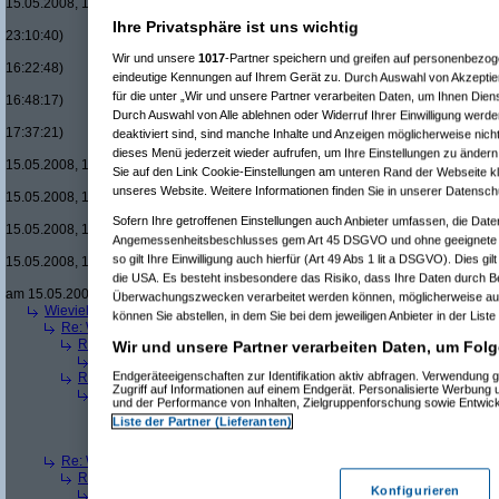
15.05.2008, 18:08:08)
Re(15): Men in Black um £12.33 v
Ihre Privatsphäre ist uns wichtig
23:10:40)
Re(16): Men in Black um £12.33
Wir und unsere
1017
-Partner speichern und greifen auf personenbezo
16:22:48)
eindeutige Kennungen auf Ihrem Gerät zu. Durch Auswahl von Akzeptier
Re(17): Men in Black um £12
für die unter „Wir und unsere Partner verarbeiten Daten, um Ihnen Dien
16:48:17)
Durch Auswahl von Alle ablehnen oder Widerruf Ihrer Einwilligung werde
Re(18): Men in Black um 
17:37:21)
deaktiviert sind, sind manche Inhalte und Anzeigen möglicherweise nicht
Re(19): Men in Black u
dieses Menü jederzeit wieder aufrufen, um Ihre Einstellungen zu ändern 
15.05.2008, 17:43:00)
Sie auf den Link Cookie-Einstellungen am unteren Rand der Webseite kli
Re(20): Men in Blac
unseres Website. Weitere Informationen finden Sie in unserer Datensch
15.05.2008, 17:46:13)
Re(21): Men in B
Sofern Ihre getroffenen Einstellungen auch Anbieter umfassen, die Daten
15.05.2008, 17:49:46)
Angemessenheitsbeschlusses gem Art 45 DSGVO und ohne geeignete G
Re(22): Men in
so gilt Ihre Einwilligung auch hierfür (Art 49 Abs 1 lit a DSGVO). Dies gi
15.05.2008, 18:07:18)
die USA. Es besteht insbesondere das Risiko, dass Ihre Daten durch B
Re(23): Men
am 15.05.2008, 18:13:17)
Überwachungszwecken verarbeitet werden können, möglicherweise auc
Wieviele blus/hd-dvds habt ihr schon?
(
brösl
am 15.05.2008, 18:06:08)
können Sie abstellen, in dem Sie bei dem jeweiligen Anbieter in der Liste
Re: Wieviele blus/hd-dvds habt ihr schon?
(
ducduc
am 15.05.2008, 18:0
Re(2): Wieviele blus/hd-dvds habt ihr schon?
(
brösl
am 15.05.2008, 1
Wir und unsere Partner verarbeiten Daten, um Folg
Re(3): Wieviele blus/hd-dvds habt ihr schon?
(
ducduc
am 15.05.20
Endgeräteeigenschaften zur Identifikation aktiv abfragen. Verwendung 
Re(2): Wieviele blus/hd-dvds habt ihr schon?
(
hackenbush
am 15.05.
Zugriff auf Informationen auf einem Endgerät. Personalisierte Werbung
Re(3): Wieviele blus/hd-dvds habt ihr schon?
(
ducduc
am 16.05.20
und der Performance von Inhalten, Zielgruppenforschung sowie Entwic
Re(4): Wieviele blus/hd-dvds habt ihr schon?
(
hackenbush
am 1
Liste der Partner (Lieferanten)
Re(5): Wieviele blus/hd-dvds habt ihr schon?
(
ducduc
am 16.
Re(6): Wieviele blus/hd-dvds habt ihr schon?
(
hackenbus
Re: Wieviele blus/hd-dvds habt ihr schon?
(
"without"
am 15.05.2008, 18
Re(2): Wieviele blus/hd-dvds habt ihr schon?
(
ducduc
am 15.05.2008,
Konfigurieren
Re(3): Wieviele blus/hd-dvds habt ihr schon?
(
"without"
am 15.05.2