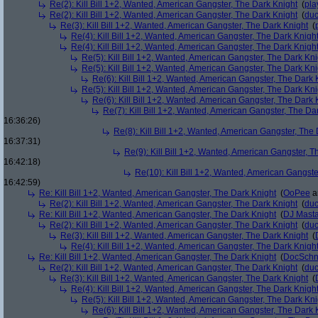
Re(2): Kill Bill 1+2, Wanted, American Gangster, The Dark Knight
(
pla
Re(2): Kill Bill 1+2, Wanted, American Gangster, The Dark Knight
(
du
Re(3): Kill Bill 1+2, Wanted, American Gangster, The Dark Knight
(
Re(4): Kill Bill 1+2, Wanted, American Gangster, The Dark Knigh
Re(4): Kill Bill 1+2, Wanted, American Gangster, The Dark Knigh
Re(5): Kill Bill 1+2, Wanted, American Gangster, The Dark Kni
Re(5): Kill Bill 1+2, Wanted, American Gangster, The Dark Kni
Re(6): Kill Bill 1+2, Wanted, American Gangster, The Dark 
Re(5): Kill Bill 1+2, Wanted, American Gangster, The Dark Kni
Re(6): Kill Bill 1+2, Wanted, American Gangster, The Dark 
Re(7): Kill Bill 1+2, Wanted, American Gangster, The Da
16:36:26)
Re(8): Kill Bill 1+2, Wanted, American Gangster, The
16:37:31)
Re(9): Kill Bill 1+2, Wanted, American Gangster, T
16:42:18)
Re(10): Kill Bill 1+2, Wanted, American Gangste
16:42:59)
Re: Kill Bill 1+2, Wanted, American Gangster, The Dark Knight
(
OoPee
a
Re(2): Kill Bill 1+2, Wanted, American Gangster, The Dark Knight
(
du
Re: Kill Bill 1+2, Wanted, American Gangster, The Dark Knight
(
DJ Masta
Re(2): Kill Bill 1+2, Wanted, American Gangster, The Dark Knight
(
du
Re(3): Kill Bill 1+2, Wanted, American Gangster, The Dark Knight
(
Re(4): Kill Bill 1+2, Wanted, American Gangster, The Dark Knigh
Re: Kill Bill 1+2, Wanted, American Gangster, The Dark Knight
(
DocSchn
Re(2): Kill Bill 1+2, Wanted, American Gangster, The Dark Knight
(
du
Re(3): Kill Bill 1+2, Wanted, American Gangster, The Dark Knight
(
Re(4): Kill Bill 1+2, Wanted, American Gangster, The Dark Knigh
Re(5): Kill Bill 1+2, Wanted, American Gangster, The Dark Kni
Re(6): Kill Bill 1+2, Wanted, American Gangster, The Dark 