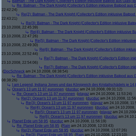
Batman - The Dark Knight (Collector's Edition inklusive Batpod aus Glas) [B
Re: Batman - The Dark Knight (Collector's Edition inklusive Batpod aus G
22:42:24)
Re(2): Batman - The Dark Knight (Collector's Edition inklusive Batpod 
22:43:21)
Re(3): Batman - The Dark Knight (Collector's Edition inklusive Batp
23.10.2008, 22:45:39)
Re(4): Batman - The Dark Knight (Collector's Edition inklusive B
23.10.2008, 22:47:26)
Re(5): Batman - The Dark Knight (Collector's Edition inklusive
23.10.2008, 22:49:30)
Re(6): Batman - The Dark Knight (Collector's Edition inklus
23.10.2008, 22:52:44)
Re(7): Batman - The Dark Knight (Collector's Edition ink
23.10.2008, 22:54:06)
Re(7): Batman - The Dark Knight (Collector's Edition ink
(
DocSchneck
am 24.10.2008, 08:38:54)
Re: Batman - The Dark Knight (Collector's Edition inklusive Batpod aus G
08:38:26)
I am Legend, Indiana Jones und das Königreich des Kristallschädels je 14,
Ocean's 13 um 11,97 euronnen
(
ducduc
am 24.10.2008, 09:31:12)
Re: Ocean's 13 um 11,97 euronnen
(
playaz
am 24.10.2008, 11:53:24)
Re(2): Ocean's 13 um 11,97 euronnen
(
ducduc
am 24.10.2008, 11:56
Re(3): Ocean's 13 um 11,97 euronnen
(
playaz
am 24.10.2008, 11:
Re(4): Ocean's 13 um 11,97 euronnen
(
ducduc
am 24.10.2008, 
Re(5): Ocean's 13 um 11,97 euronnen
(
playaz
am 24.10.2008
Re(6): Ocean's 13 um 11,97 euronnen
(
ducduc
am 24.10.2
Planet Erde um 58,95
(
ducduc
am 24.10.2008, 11:56:19)
Re: Planet Erde um 58,95
(
Rain
am 24.10.2008, 12:03:43)
Re(2): Planet Erde um 58,95
(
ducduc
am 24.10.2008, 12:07:26)
Re(3): Planet Erde um 58,95
(
Rain
am 24.10.2008, 12:23:10)