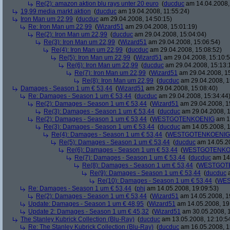
Re(2): amazon aktion blu rays unter 20 euro
(
ducduc
am 14.04.2008,
19,99 media markt aktion
(
ducduc
am 19.04.2008, 11:55:24)
Iron Man um 22,99
(
ducduc
am 29.04.2008, 14:50:15)
Re: Iron Man um 22,99
(
Wizard51
am 29.04.2008, 15:01:19)
Re(2): Iron Man um 22,99
(
ducduc
am 29.04.2008, 15:04:04)
Re(3): Iron Man um 22,99
(
Wizard51
am 29.04.2008, 15:06:54)
Re(4): Iron Man um 22,99
(
ducduc
am 29.04.2008, 15:08:52)
Re(5): Iron Man um 22,99
(
Wizard51
am 29.04.2008, 15:10:5
Re(6): Iron Man um 22,99
(
ducduc
am 29.04.2008, 15:13:
Re(7): Iron Man um 22,99
(
Wizard51
am 29.04.2008, 15
Re(8): Iron Man um 22,99
(
ducduc
am 29.04.2008, 1
Damages - Season 1 um € 53,44
(
Wizard51
am 29.04.2008, 15:08:40)
Re: Damages - Season 1 um € 53,44
(
ducduc
am 29.04.2008, 15:34:44
Re(2): Damages - Season 1 um € 53,44
(
Wizard51
am 29.04.2008, 1
Re(3): Damages - Season 1 um € 53,44
(
ducduc
am 29.04.2008, 1
Re(2): Damages - Season 1 um € 53,44
(
WESTGOTENKOENIG
am 14
Re(3): Damages - Season 1 um € 53,44
(
ducduc
am 14.05.2008, 1
Re(4): Damages - Season 1 um € 53,44
(
WESTGOTENKOENIG
Re(5): Damages - Season 1 um € 53,44
(
ducduc
am 14.05.20
Re(6): Damages - Season 1 um € 53,44
(
WESTGOTENKO
Re(7): Damages - Season 1 um € 53,44
(
ducduc
am 14.
Re(8): Damages - Season 1 um € 53,44
(
WESTGOT
Re(9): Damages - Season 1 um € 53,44
(
ducduc
a
Re(10): Damages - Season 1 um € 53,44
(
WES
Re: Damages - Season 1 um € 53,44
(
phj
am 14.05.2008, 19:09:53)
Re(2): Damages - Season 1 um € 53,44
(
Wizard51
am 14.05.2008, 1
Update: Damages - Season 1 um € 48,95
(
Wizard51
am 14.05.2008, 19
Update 2: Damages - Season 1 um € 45,32
(
Wizard51
am 30.05.2008, 1
The Stanley Kubrick Collection (Blu-Ray)
(
ducduc
am 13.05.2008, 12:10:5
Re: The Stanley Kubrick Collection (Blu-Ray)
(
ducduc
am 16.05.2008, 1