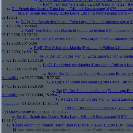
Re(6): Transformers 2 Disc SE 14,97€ nur am 1.12.!
(
play
Re(7): Transformers 2 Disc SE 14,97€ nur am 1.12.!
(
Fl
Der Schuh des Manitu (Extra Large Edition & Kinofassung) 6,97€ -- nur am
Re: Der Schuh des Manitu (Extra Large Edition & Kinofassung) 6,97€ -- 
09:16:35)
Re(2): Der Schuh des Manitu (Extra Large Edition & Kinofassung) 6,9
03.12.2008, 10:23:42)
Re(3): Der Schuh des Manitu (Extra Large Edition & Kinofassung) 6
03.12.2008, 10:29:12)
Re(4): Der Schuh des Manitu (Extra Large Edition & Kinofassung
03.12.2008, 10:45:36)
Re(5): Der Schuh des Manitu (Extra Large Edition & Kinofass
03.12.2008, 14:59:16)
Re(6): Der Schuh des Manitu (Extra Large Edition & Kinofa
am 03.12.2008, 15:10:19)
Re(7): Der Schuh des Manitu (Extra Large Edition & Kin
03.12.2008, 15:12:32)
Re(8): Der Schuh des Manitu (Extra Large Edition & 
Mastakilla
am 03.12.2008, 15:27:33)
Re(9): Der Schuh des Manitu (Extra Large Edition 
am 03.12.2008, 15:29:08)
Re(10): Der Schuh des Manitu (Extra Large Edit
Mastakilla
am 03.12.2008, 15:29:41)
Re(11): Der Schuh des Manitu (Extra Large E
(
ducduc
am 03.12.2008, 15:32:59)
Re(12): Der Schuh des Manitu (Extra Larg
(
DJ Mastakilla
am 03.12.2008, 15:36:02)
Re: Der Schuh des Manitu (Extra Large Edition & Kinofassung) 6,97€ -- 
11:14:11)
“Death Proof” und “Planet Terror” Blu-ray Disc: Nur jeweils 12,99 EUR
(
pla
Vom Autor zurückgezogen oder Autor hat seine Registrierung nicht bestä