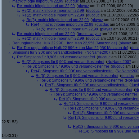
matrix trilogie import um 22,99
(
ducduc
am 10.07.2008, 17:17:18)
Re: matrix trilogie import um 22,99
(
playaz
am 11.07.2008, 08:02:20)
Re(2): matrix trilogie import um 22,99
(
ducduc
am 11.07.2008, 08:05:
Re(2): matrix trilogie import um 22,99
(
ducduc
am 11.07.2008, 22:26:
Re(3): matrix trilogie import um 22,99
(
playaz
am 14.07.2008, 07:5
Re(4): matrix trilogie import um 22,99
(
ducduc
am 14.07.2008, 1
Re(5): matrix trilogie import um 22,99
(
playaz
am 14.07.2008,
Re: matrix trilogie import um 22,99
(
bruce_wayne
am 12.07.2008, 18:24
Re(2): matrix trilogie import um 22,99
(
ducduc
am 13.07.2008, 00:21:
Der unglaubliche Hulk 22,99€ + Iron Man 22,95€ [Amazon.de]
(
playaz
am 1
Re: Der unglaubliche Hulk 22,99€ + Iron Man 22,95€ [Amazon.de]
(
duc
Simpsons für 9,90€ und versandkostenfrei
(
NoName2007
am 11.07.2008, 
Re: Simpsons für 9,90€ und versandkostenfrei
(
ducduc
am 11.07.2008, 
Re(2): Simpsons für 9,90€ und versandkostenfrei
(
NoName2007
am 1
Re(3): Simpsons für 9,90€ und versandkostenfrei
(
ducduc
am 11.0
Re(4): Simpsons für 9,90€ und versandkostenfrei
(
NoName200
Re(5): Simpsons für 9,90€ und versandkostenfrei
(
ducduc
am
Re(6): Simpsons für 9,90€ und versandkostenfrei
(
NoNam
Re(7): Simpsons für 9,90€ und versandkostenfrei
(
ducd
Re(8): Simpsons für 9,90€ und versandkostenfrei
(
N
Re(9): Simpsons für 9,90€ und versandkostenfrei
Re(10): Simpsons für 9,90€ und versandkostenf
Re(11): Simpsons für 9,90€ und versandkost
Re(12): Simpsons für 9,90€ und versandko
Re(13): Simpsons für 9,90€ und versan
Re(12): Simpsons für 9,90€ und versandko
22:51:53)
Re(13): Simpsons für 9,90€ und versan
Re(14): Simpsons für 9,90€ und ver
14:43:31)