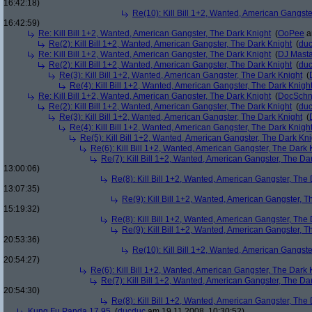
16:42:18)
Re(10): Kill Bill 1+2, Wanted, American Gangste
16:42:59)
Re: Kill Bill 1+2, Wanted, American Gangster, The Dark Knight
(
OoPee
a
Re(2): Kill Bill 1+2, Wanted, American Gangster, The Dark Knight
(
du
Re: Kill Bill 1+2, Wanted, American Gangster, The Dark Knight
(
DJ Masta
Re(2): Kill Bill 1+2, Wanted, American Gangster, The Dark Knight
(
du
Re(3): Kill Bill 1+2, Wanted, American Gangster, The Dark Knight
(
Re(4): Kill Bill 1+2, Wanted, American Gangster, The Dark Knigh
Re: Kill Bill 1+2, Wanted, American Gangster, The Dark Knight
(
DocSchn
Re(2): Kill Bill 1+2, Wanted, American Gangster, The Dark Knight
(
du
Re(3): Kill Bill 1+2, Wanted, American Gangster, The Dark Knight
(
Re(4): Kill Bill 1+2, Wanted, American Gangster, The Dark Knigh
Re(5): Kill Bill 1+2, Wanted, American Gangster, The Dark Kni
Re(6): Kill Bill 1+2, Wanted, American Gangster, The Dark 
Re(7): Kill Bill 1+2, Wanted, American Gangster, The Da
13:00:06)
Re(8): Kill Bill 1+2, Wanted, American Gangster, The
13:07:35)
Re(9): Kill Bill 1+2, Wanted, American Gangster, T
15:19:32)
Re(8): Kill Bill 1+2, Wanted, American Gangster, The
Re(9): Kill Bill 1+2, Wanted, American Gangster, T
20:53:36)
Re(10): Kill Bill 1+2, Wanted, American Gangste
20:54:27)
Re(6): Kill Bill 1+2, Wanted, American Gangster, The Dark 
Re(7): Kill Bill 1+2, Wanted, American Gangster, The Da
20:54:30)
Re(8): Kill Bill 1+2, Wanted, American Gangster, The
Kung Fu Panda 17,95
(
ducduc
am 19.11.2008, 10:30:52)