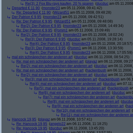
Re(3): 2 Fox Blu-rays kaufen, 20 % sparen
(
ducduc
am 05.11.2008,
Departed € 11,90
(
monster23
am 05.11.2008, 09:41:42)
Re: Departed € 11,90
(
Wizard51
am 05.11.2008, 09:48:28)
Der Patrion € 9,95
(
monster23
am 05.11.2008, 09:42:51)
Re: Der Patrion € 9,95
(
Wizard51
am 05.11.2008, 09:48:08)
Re(2): Der Patrion € 9,95
(
monster23
am 05.11.2008, 14:49:34)
Re: Der Patrion € 9,95
(
Pomm1
am 05.11.2008, 15:09:49)
Re(2): Der Patrion € 9,95
(
monster23
am 05.11.2008, 18:02:24)
Re(3): Der Patrion € 9,95
(
ducduc
am 05.11.2008, 19:28:14)
Re(4): Der Patrion € 9,95
(
monster23
am 05.11.2008, 20:18:57)
Re(3): Der Patrion € 9,95
(
Pomm1
am 06.11.2008, 13:30:59)
Re(4): Der Patrion € 9,95
(
monster23
am 06.11.2008, 17:05:59)
mal ein schnäppchen der anderen art
(
ducduc
am 06.11.2008, 08:54:25)
Re: mal ein schnäppchen der anderen art
(
playaz
am 06.11.2008, 09:27
Re(2): mal ein schnäppchen der anderen art
(
ducduc
am 06.11.2008,
Re: mal ein schnäppchen der anderen art
(
hackenbush
am 06.11.2008, 
Re(2): mal ein schnäppchen der anderen art
(
ducduc
am 06.11.2008,
Re(3): mal ein schnäppchen der anderen art
(
hackenbush
am 06.1
Re(4): mal ein schnäppchen der anderen art
(
ducduc
am 07.11.
Re(5): mal ein schnäppchen der anderen art
(
hackenbush
am
Re(6): mal ein schnäppchen der anderen art
(
ducduc
am 0
Re(7): mal ein schnäppchen der anderen art
(
hackenb
Re(8): mal ein schnäppchen der anderen art
(
ducdu
Re(9): mal ein schnäppchen der anderen art
(
hac
Re(10): mal ein schnäppchen der anderen art
(
Re(11): mal ein schnäppchen der anderen ar
Hancock 19,95
(
playaz
am 06.11.2008, 10:57:41)
Re: Hancock 19,95
(
angelo22
am 06.11.2008, 11:18:25)
Re: Hancock 19,95
(
ducduc
am 06.11.2008, 13:45:20)
Re(2): Hancock 19,95
(
playaz
am 06.11.2008, 13:57:35)