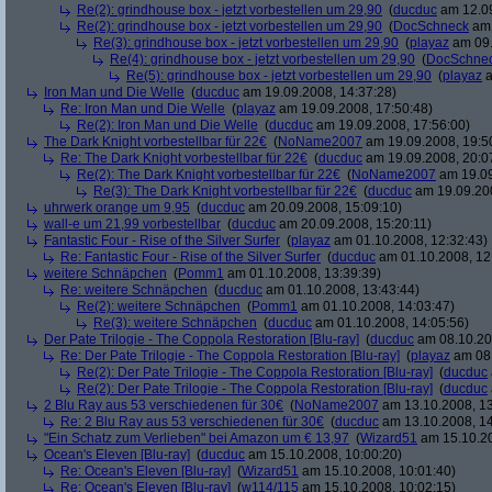
Re(2): grindhouse box - jetzt vorbestellen um 29,90
(
ducduc
am 12.09
Re(2): grindhouse box - jetzt vorbestellen um 29,90
(
DocSchneck
am 
Re(3): grindhouse box - jetzt vorbestellen um 29,90
(
playaz
am 09.
Re(4): grindhouse box - jetzt vorbestellen um 29,90
(
DocSchne
Re(5): grindhouse box - jetzt vorbestellen um 29,90
(
playaz
a
Iron Man und Die Welle
(
ducduc
am 19.09.2008, 14:37:28)
Re: Iron Man und Die Welle
(
playaz
am 19.09.2008, 17:50:48)
Re(2): Iron Man und Die Welle
(
ducduc
am 19.09.2008, 17:56:00)
The Dark Knight vorbestellbar für 22€
(
NoName2007
am 19.09.2008, 19:5
Re: The Dark Knight vorbestellbar für 22€
(
ducduc
am 19.09.2008, 20:0
Re(2): The Dark Knight vorbestellbar für 22€
(
NoName2007
am 19.09
Re(3): The Dark Knight vorbestellbar für 22€
(
ducduc
am 19.09.200
uhrwerk orange um 9,95
(
ducduc
am 20.09.2008, 15:09:10)
wall-e um 21,99 vorbestellbar
(
ducduc
am 20.09.2008, 15:20:11)
Fantastic Four - Rise of the Silver Surfer
(
playaz
am 01.10.2008, 12:32:43)
Re: Fantastic Four - Rise of the Silver Surfer
(
ducduc
am 01.10.2008, 12
weitere Schnäpchen
(
Pomm1
am 01.10.2008, 13:39:39)
Re: weitere Schnäpchen
(
ducduc
am 01.10.2008, 13:43:44)
Re(2): weitere Schnäpchen
(
Pomm1
am 01.10.2008, 14:03:47)
Re(3): weitere Schnäpchen
(
ducduc
am 01.10.2008, 14:05:56)
Der Pate Trilogie - The Coppola Restoration [Blu-ray]
(
ducduc
am 08.10.20
Re: Der Pate Trilogie - The Coppola Restoration [Blu-ray]
(
playaz
am 08.
Re(2): Der Pate Trilogie - The Coppola Restoration [Blu-ray]
(
ducduc
Re(2): Der Pate Trilogie - The Coppola Restoration [Blu-ray]
(
ducduc
2 Blu Ray aus 53 verschiedenen für 30€
(
NoName2007
am 13.10.2008, 13
Re: 2 Blu Ray aus 53 verschiedenen für 30€
(
ducduc
am 13.10.2008, 14
"Ein Schatz zum Verlieben" bei Amazon um € 13,97
(
Wizard51
am 15.10.20
Ocean's Eleven [Blu-ray]
(
ducduc
am 15.10.2008, 10:00:20)
Re: Ocean's Eleven [Blu-ray]
(
Wizard51
am 15.10.2008, 10:01:40)
Re: Ocean's Eleven [Blu-ray]
(
w114/115
am 15.10.2008, 10:02:15)