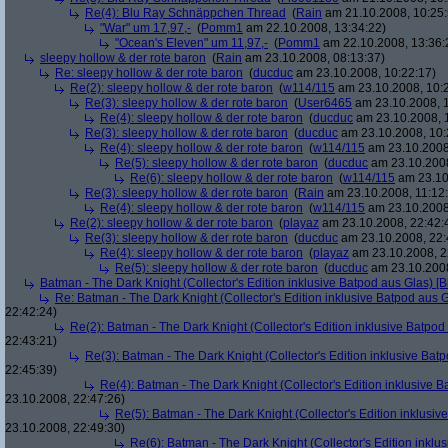
Re(4): Blu Ray Schnäppchen Thread
(
Rain
am 21.10.2008, 10:25:
"War" um 17,97,-
(
Pomm1
am 22.10.2008, 13:34:22)
"Ocean's Eleven" um 11,97,-
(
Pomm1
am 22.10.2008, 13:36:
sleepy hollow & der rote baron
(
Rain
am 23.10.2008, 08:13:37)
Re: sleepy hollow & der rote baron
(
ducduc
am 23.10.2008, 10:22:17)
Re(2): sleepy hollow & der rote baron
(
w114/115
am 23.10.2008, 10:
Re(3): sleepy hollow & der rote baron
(
User6465
am 23.10.2008, 1
Re(4): sleepy hollow & der rote baron
(
ducduc
am 23.10.2008, 
Re(3): sleepy hollow & der rote baron
(
ducduc
am 23.10.2008, 10:
Re(4): sleepy hollow & der rote baron
(
w114/115
am 23.10.2008
Re(5): sleepy hollow & der rote baron
(
ducduc
am 23.10.2008
Re(6): sleepy hollow & der rote baron
(
w114/115
am 23.10
Re(3): sleepy hollow & der rote baron
(
Rain
am 23.10.2008, 11:12
Re(4): sleepy hollow & der rote baron
(
w114/115
am 23.10.2008,
Re(2): sleepy hollow & der rote baron
(
playaz
am 23.10.2008, 22:42:
Re(3): sleepy hollow & der rote baron
(
ducduc
am 23.10.2008, 22:
Re(4): sleepy hollow & der rote baron
(
playaz
am 23.10.2008, 2
Re(5): sleepy hollow & der rote baron
(
ducduc
am 23.10.2008
Batman - The Dark Knight (Collector's Edition inklusive Batpod aus Glas) [B
Re: Batman - The Dark Knight (Collector's Edition inklusive Batpod aus G
22:42:24)
Re(2): Batman - The Dark Knight (Collector's Edition inklusive Batpod 
22:43:21)
Re(3): Batman - The Dark Knight (Collector's Edition inklusive Batp
22:45:39)
Re(4): Batman - The Dark Knight (Collector's Edition inklusive B
23.10.2008, 22:47:26)
Re(5): Batman - The Dark Knight (Collector's Edition inklusive
23.10.2008, 22:49:30)
Re(6): Batman - The Dark Knight (Collector's Edition inklus