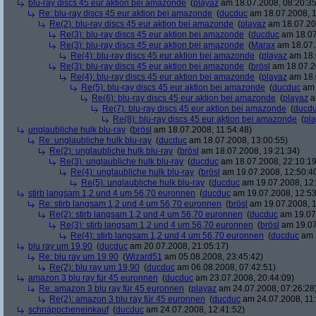
blu-ray discs 45 eur aktion bei amazonde
(
playaz
am 18.07.2008, 08:20:35
Re: blu-ray discs 45 eur aktion bei amazonde
(
ducduc
am 18.07.2008, 1
Re(2): blu-ray discs 45 eur aktion bei amazonde
(
playaz
am 18.07.200
Re(3): blu-ray discs 45 eur aktion bei amazonde
(
ducduc
am 18.07
Re(3): blu-ray discs 45 eur aktion bei amazonde
(
Marax
am 18.07.
Re(4): blu-ray discs 45 eur aktion bei amazonde
(
playaz
am 18.
Re(3): blu-ray discs 45 eur aktion bei amazonde
(
brösl
am 18.07.2
Re(4): blu-ray discs 45 eur aktion bei amazonde
(
playaz
am 18.
Re(5): blu-ray discs 45 eur aktion bei amazonde
(
ducduc
am 
Re(6): blu-ray discs 45 eur aktion bei amazonde
(
playaz
a
Re(7): blu-ray discs 45 eur aktion bei amazonde
(
ducd
Re(8): blu-ray discs 45 eur aktion bei amazonde
(
pl
unglaubliche hulk blu-ray
(
brösl
am 18.07.2008, 11:54:48)
Re: unglaubliche hulk blu-ray
(
ducduc
am 18.07.2008, 13:00:55)
Re(2): unglaubliche hulk blu-ray
(
brösl
am 18.07.2008, 19:21:34)
Re(3): unglaubliche hulk blu-ray
(
ducduc
am 18.07.2008, 22:10:19
Re(4): unglaubliche hulk blu-ray
(
brösl
am 19.07.2008, 12:50:4
Re(5): unglaubliche hulk blu-ray
(
ducduc
am 19.07.2008, 12:
stirb langsam 1,2 und 4 um 56,70 euronnen
(
ducduc
am 19.07.2008, 12:53
Re: stirb langsam 1,2 und 4 um 56,70 euronnen
(
brösl
am 19.07.2008, 1
Re(2): stirb langsam 1,2 und 4 um 56,70 euronnen
(
ducduc
am 19.07.
Re(3): stirb langsam 1,2 und 4 um 56,70 euronnen
(
brösl
am 19.07
Re(4): stirb langsam 1,2 und 4 um 56,70 euronnen
(
ducduc
am 1
blu ray um 19,90
(
ducduc
am 20.07.2008, 21:05:17)
Re: blu ray um 19,90
(
Wizard51
am 05.08.2008, 23:45:42)
Re(2): blu ray um 19,90
(
ducduc
am 06.08.2008, 07:42:51)
amazon 3 blu ray für 45 euronnen
(
ducduc
am 23.07.2008, 20:44:09)
Re: amazon 3 blu ray für 45 euronnen
(
playaz
am 24.07.2008, 07:26:28
Re(2): amazon 3 blu ray für 45 euronnen
(
ducduc
am 24.07.2008, 11:
schnäppcheneinkauf
(
ducduc
am 24.07.2008, 12:41:52)