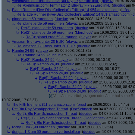
Axelmusic.com: Terminator 2 [Blu-ray] - 7,92Euro inkl.
(
playaz
am 04.06.200
Re: Axelmusic.com: Terminator 2 [Blu-ray] - 7,92Euro inkl.
(
ducduc
am 04
Blade Runner (Five-Disc Collector's Edition) 14,95$ amazon.com
(
brösl
am 
Re: Blade Runner (Five-Disc Collector's Edition) 14,95$ amazon.com
(
d
planet erde 59 euronnen
(
ducduc
am 19.06.2008, 14:52:06)
Re: planet erde 59 euronnen
(
playaz
am 19.06.2008, 15:28:01)
Re(2): planet erde 59 euronnen
(
ducduc
am 19.06.2008, 15:35:14)
Re(2): planet erde 59 euronnen
(
Morph007
am 19.06.2008, 19:01:56
Re(3): planet erde 59 euronnen
(
playaz
am 19.06.2008, 21:14:19)
Amazon: Blu-rays unter 20 EUR
(
playaz
am 23.06.2008, 15:04:49)
Re: Amazon: Blu-rays unter 20 EUR
(
ducduc
am 23.06.2008, 16:10:08)
Rambo 24,99
(
playaz
am 25.06.2008, 08:11:31)
Re: Rambo 24,99
(
ducduc
am 25.06.2008, 08:12:30)
Re(2): Rambo 24,99
(
playaz
am 25.06.2008, 08:13:19)
Re(3): Rambo 24,99
(
ducduc
am 25.06.2008, 08:16:32)
Re(4): Rambo 24,99
(
playaz
am 25.06.2008, 08:19:37)
Re(5): Rambo 24,99
(
ducduc
am 25.06.2008, 08:38:11)
Re(6): Rambo 24,99
(
playaz
am 25.06.2008, 08:39:17)
Re(7): Rambo 24,99
(
ducduc
am 25.06.2008, 08:41:18
Re(8): Rambo 24,99
(
playaz
am 25.06.2008, 08:42:
Re(9): Rambo 24,99
(
ducduc
am 25.06.2008, 08:
Vom Autor zurückgezogen oder Autor hat seine Regi
10.07.2008, 17:02:37)
The Fifth Element $11.95 amazon.com
(
brösl
am 26.06.2008, 15:54:45)
Re: Blu Ray Schnäppchen Thread
(
DocSchneck
am 04.07.2008, 08:25:16)
Re(2): Blu Ray Schnäppchen Thread
(
ducduc
am 04.07.2008, 11:15:54)
Re(3): Blu Ray Schnäppchen Thread
(
DocSchneck
am 04.07.2008, 1
Re(4): Blu Ray Schnäppchen Thread
(
ducduc
am 04.07.2008, 16:
rocky 1 um 7,90 euronnen
(
ducduc
am 10.07.2008, 09:39:54)
der pat 1-3 um 60 euronnen vorbestellbar
(
ducduc
am 10.07.2008, 16:58:1