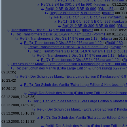
Re(11): 2 BR für 30€, 5 BR für 99€
(
ducduc
a
Re(7): 2 BR für 30€, 5 BR für 99€
(
kaukus
am 03.12.200
Re(8): 2 BR für 30€, 5 BR für 99€
(
Wizard51
am 03.1
Re(9): 2 BR für 30€, 5 BR für 99€
(
kaukus
am 03.1
Re(10): 2 BR für 30€, 5 BR für 99€
(
Wizard51
a
Re(11): 2 BR für 30€, 5 BR für 99€
(
kaukus
a
Re(12): 2 BR für 30€, 5 BR für 99€
(
Wiza
Transformers 2 Disc SE 14,97€ nur am 1.12.!
(
playaz
am 01.12.2008, 09:2
Re: Transformers 2 Disc SE 14,97€ nur am 1.12.!
(
Pomm1
am 01.12.200
Re(2): Transformers 2 Disc SE 14,97€ nur am 1.12.!
(
playaz
am 01.12
Re(3): Transformers 2 Disc SE 14,97€ nur am 1.12.!
(
Flo061180
am
Re(4): Transformers 2 Disc SE 14,97€ nur am 1.12.!
(
playaz
am 
Re(5): Transformers 2 Disc SE 14,97€ nur am 1.12.!
(
Flo061
Re(6): Transformers 2 Disc SE 14,97€ nur am 1.12.!
(
play
Re(7): Transformers 2 Disc SE 14,97€ nur am 1.12.!
(
Fl
Der Schuh des Manitu (Extra Large Edition & Kinofassung) 6,97€ -- nur am
Re: Der Schuh des Manitu (Extra Large Edition & Kinofassung) 6,97€ -- 
09:16:35)
Re(2): Der Schuh des Manitu (Extra Large Edition & Kinofassung) 6,9
10:23:42)
Re(3): Der Schuh des Manitu (Extra Large Edition & Kinofassung) 6
10:29:12)
Re(4): Der Schuh des Manitu (Extra Large Edition & Kinofassung
03.12.2008, 10:45:36)
Re(5): Der Schuh des Manitu (Extra Large Edition & Kinofass
03.12.2008, 14:59:16)
Re(6): Der Schuh des Manitu (Extra Large Edition & Kinofa
03.12.2008, 15:10:19)
Re(7): Der Schuh des Manitu (Extra Large Edition & Kin
03.12.2008, 15:12:32)
Re(8): Der Schuh des Manitu (Extra Large Edition & 