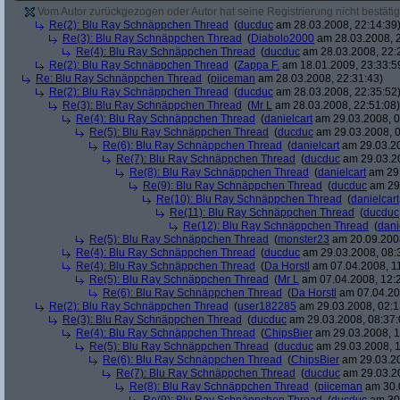
Vom Autor zurückgezogen oder Autor hat seine Registrierung nicht bestätig
Re(2): Blu Ray Schnäppchen Thread
(
ducduc
am 28.03.2008, 22:14:39
Re(3): Blu Ray Schnäppchen Thread
(
Diabolo2000
am 28.03.2008, 2
Re(4): Blu Ray Schnäppchen Thread
(
ducduc
am 28.03.2008, 22:
Re(2): Blu Ray Schnäppchen Thread
(
Zappa F.
am 18.01.2009, 23:33:5
Re: Blu Ray Schnäppchen Thread
(
piiceman
am 28.03.2008, 22:31:43)
Re(2): Blu Ray Schnäppchen Thread
(
ducduc
am 28.03.2008, 22:35:52
Re(3): Blu Ray Schnäppchen Thread
(
Mr L
am 28.03.2008, 22:51:08)
Re(4): Blu Ray Schnäppchen Thread
(
danielcart
am 29.03.2008, 0
Re(5): Blu Ray Schnäppchen Thread
(
ducduc
am 29.03.2008, 0
Re(6): Blu Ray Schnäppchen Thread
(
danielcart
am 29.03.20
Re(7): Blu Ray Schnäppchen Thread
(
ducduc
am 29.03.20
Re(8): Blu Ray Schnäppchen Thread
(
danielcart
am 29.
Re(9): Blu Ray Schnäppchen Thread
(
ducduc
am 29.
Re(10): Blu Ray Schnäppchen Thread
(
danielcart
Re(11): Blu Ray Schnäppchen Thread
(
ducduc
Re(12): Blu Ray Schnäppchen Thread
(
dani
Re(5): Blu Ray Schnäppchen Thread
(
monster23
am 20.09.2008
Re(4): Blu Ray Schnäppchen Thread
(
ducduc
am 29.03.2008, 08:
Re(4): Blu Ray Schnäppchen Thread
(
Da Horstl
am 07.04.2008, 11
Re(5): Blu Ray Schnäppchen Thread
(
Mr L
am 07.04.2008, 12:
Re(6): Blu Ray Schnäppchen Thread
(
Da Horstl
am 07.04.20
Re(2): Blu Ray Schnäppchen Thread
(
user182285
am 29.03.2008, 02:1
Re(3): Blu Ray Schnäppchen Thread
(
ducduc
am 29.03.2008, 08:37:
Re(4): Blu Ray Schnäppchen Thread
(
ChipsBier
am 29.03.2008, 1
Re(5): Blu Ray Schnäppchen Thread
(
ducduc
am 29.03.2008, 1
Re(6): Blu Ray Schnäppchen Thread
(
ChipsBier
am 29.03.20
Re(7): Blu Ray Schnäppchen Thread
(
ducduc
am 29.03.20
Re(8): Blu Ray Schnäppchen Thread
(
piiceman
am 30.0