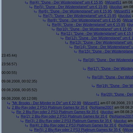
Re(4): "Dune - Der Wüstenplanet" um € 15,95
(
Wizard51
am 08.
Re(5): "Dune - Der Wüstenplanet" um € 15,95
(
ducduc
am 08.
Re(6): "Dune - Der Wüstenplanet" um € 15,95
(
Wizard51
a
Re(7): "Dune - Der Wüstenplanet" um € 15,95
(
ducduc
a
Re(8): "Dune - Der Wüstenplanet" um € 15,95
(
Wiza
Re(9): "Dune - Der Wüstenplanet" um € 15,95
(
du
Re(10): "Dune - Der Wüstenplanet" um € 15,95
Re(11): "Dune - Der Wüstenplanet" um € 15,
Re(12): "Dune - Der Wüstenplanet" um € 
Re(13): "Dune - Der Wüstenplanet" um
Re(14): "Dune - Der Wüstenplanet" 
Re(15): "Dune - Der Wüstenplane
23:45:44)
Re(16): "Dune - Der Wüstenpla
23:56:57)
Re(17): "Dune - Der Wüsten
00:00:55)
Re(18): "Dune - Der Wüs
09.08.2008, 00:02:35)
Re(19): "Dune - Der W
09.08.2008, 00:05:52)
Re(20): "Dune - De
09.08.2008, 00:12:08)
"Mr. Brooks - Der Mörder in Dir" um € 22,99
(
Wizard51
am 07.08.2008, 23:
2 Blu-Ray oder 2 PS3 Platinum Games für 35 €
(
NoName2007
am 08.08.20
Re: 2 Blu-Ray oder 2 PS3 Platinum Games für 35 €
(
ducduc
am 08.08.20
Re(2): 2 Blu-Ray oder 2 PS3 Platinum Games für 35 €
(
NoName200
Re(3): 2 Blu-Ray oder 2 PS3 Platinum Games für 35 €
(
ducduc
am 
Re(4): 2 Blu-Ray oder 2 PS3 Platinum Games für 35 €
(
NoNam
Re(5): 2 Blu-Ray oder 2 PS3 Platinum Games für 35 €
(
Wiza