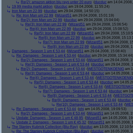
Re(2): amazon aktion blu rays unter 20 euro
(
ducduc
am 14.04.2008,
19,99 media markt aktion
(
ducduc
am 19.04.2008, 11:55:24)
Iron Man um 22,99
(
ducduc
am 29.04.2008, 14:50:15)
Re: Iron Man um 22,99
(
Wizard51
am 29.04.2008, 15:01:19)
Re(2): Iron Man um 22,99
(
ducduc
am 29.04.2008, 15:04:04)
Re(3): Iron Man um 22,99
(
Wizard51
am 29.04.2008, 15:06:54)
Re(4): Iron Man um 22,99
(
ducduc
am 29.04.2008, 15:08:52)
Re(5): Iron Man um 22,99
(
Wizard51
am 29.04.2008, 15:10:5
Re(6): Iron Man um 22,99
(
ducduc
am 29.04.2008, 15:13:
Re(7): Iron Man um 22,99
(
Wizard51
am 29.04.2008, 15
Re(8): Iron Man um 22,99
(
ducduc
am 29.04.2008, 1
Damages - Season 1 um € 53,44
(
Wizard51
am 29.04.2008, 15:08:40)
Re: Damages - Season 1 um € 53,44
(
ducduc
am 29.04.2008, 15:34:44
Re(2): Damages - Season 1 um € 53,44
(
Wizard51
am 29.04.2008, 1
Re(3): Damages - Season 1 um € 53,44
(
ducduc
am 29.04.2008, 1
Re(2): Damages - Season 1 um € 53,44
(
WESTGOTENKOENIG
am 14
Re(3): Damages - Season 1 um € 53,44
(
ducduc
am 14.05.2008, 1
Re(4): Damages - Season 1 um € 53,44
(
WESTGOTENKOENIG
Re(5): Damages - Season 1 um € 53,44
(
ducduc
am 14.05.20
Re(6): Damages - Season 1 um € 53,44
(
WESTGOTENKO
Re(7): Damages - Season 1 um € 53,44
(
ducduc
am 14.
Re(8): Damages - Season 1 um € 53,44
(
WESTGOT
Re(9): Damages - Season 1 um € 53,44
(
ducduc
a
Re(10): Damages - Season 1 um € 53,44
(
WES
Re: Damages - Season 1 um € 53,44
(
phj
am 14.05.2008, 19:09:53)
Re(2): Damages - Season 1 um € 53,44
(
Wizard51
am 14.05.2008, 1
Update: Damages - Season 1 um € 48,95
(
Wizard51
am 14.05.2008, 19
Update 2: Damages - Season 1 um € 45,32
(
Wizard51
am 30.05.2008, 1
The Stanley Kubrick Collection (Blu-Ray)
(
ducduc
am 13.05.2008, 12:10:5
Re: The Stanley Kubrick Collection (Blu-Ray)
(
ducduc
am 16.05.2008, 1