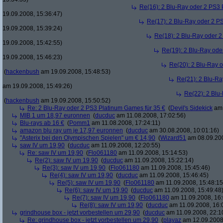
Re(16): 2 Blu-Ray oder 2 PS3 
19.09.2008, 15:36:47)
Re(17): 2 Blu-Ray oder 2 P
19.09.2008, 15:39:24)
Re(18): 2 Blu-Ray oder 2
19.09.2008, 15:42:55)
Re(19): 2 Blu-Ray ode
19.09.2008, 15:46:23)
Re(20): 2 Blu-Ray 
(
hackenbush
am 19.09.2008, 15:48:53)
Re(21): 2 Blu-Ra
am 19.09.2008, 15:49:26)
Re(22): 2 Blu
(
hackenbush
am 19.09.2008, 15:50:52)
Re: 2 Blu-Ray oder 2 PS3 Platinum Games für 35 €
(
Devil's Sidekick
am 
MIB 1 um 18,97 euronnen
(
ducduc
am 11.08.2008, 17:02:56)
Blu-rays ab 16 €
(
Pomm1
am 11.08.2008, 17:24:11)
amazon blu ray um je 17,97 euronnen
(
ducduc
am 30.08.2008, 10:01:16)
"Asterix bei den Olympischen Spielen" um € 14,90
(
Wizard51
am 08.09.200
saw IV um 19,90
(
ducduc
am 11.09.2008, 12:20:55)
Re: saw IV um 19,90
(
Flo061180
am 11.09.2008, 15:14:53)
Re(2): saw IV um 19,90
(
ducduc
am 11.09.2008, 15:22:14)
Re(3): saw IV um 19,90
(
Flo061180
am 11.09.2008, 15:45:46)
Re(4): saw IV um 19,90
(
ducduc
am 11.09.2008, 15:46:45)
Re(5): saw IV um 19,90
(
Flo061180
am 11.09.2008, 15:48:15
Re(6): saw IV um 19,90
(
ducduc
am 11.09.2008, 15:49:48
Re(7): saw IV um 19,90
(
Flo061180
am 11.09.2008, 16:
Re(8): saw IV um 19,90
(
ducduc
am 11.09.2008, 16:
grindhouse box - jetzt vorbestellen um 29,90
(
ducduc
am 11.09.2008, 22:1
Re: grindhouse box - jetzt vorbestellen um 29,90
(
playaz
am 12.09.2008,