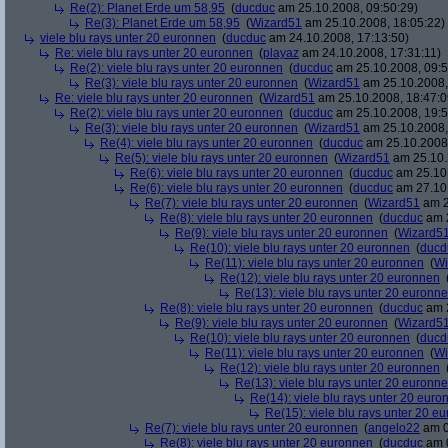
Re(2): Planet Erde um 58,95
(
ducduc
am 25.10.2008, 09:50:29)
Re(3): Planet Erde um 58,95
(
Wizard51
am 25.10.2008, 18:05:22)
viele blu rays unter 20 euronnen
(
ducduc
am 24.10.2008, 17:13:50)
Re: viele blu rays unter 20 euronnen
(
playaz
am 24.10.2008, 17:31:11)
Re(2): viele blu rays unter 20 euronnen
(
ducduc
am 25.10.2008, 09:5
Re(3): viele blu rays unter 20 euronnen
(
Wizard51
am 25.10.2008,
Re: viele blu rays unter 20 euronnen
(
Wizard51
am 25.10.2008, 18:47:0
Re(2): viele blu rays unter 20 euronnen
(
ducduc
am 25.10.2008, 19:5
Re(3): viele blu rays unter 20 euronnen
(
Wizard51
am 25.10.2008,
Re(4): viele blu rays unter 20 euronnen
(
ducduc
am 25.10.2008,
Re(5): viele blu rays unter 20 euronnen
(
Wizard51
am 25.10.
Re(6): viele blu rays unter 20 euronnen
(
ducduc
am 25.10.
Re(6): viele blu rays unter 20 euronnen
(
ducduc
am 27.10.
Re(7): viele blu rays unter 20 euronnen
(
Wizard51
am 2
Re(8): viele blu rays unter 20 euronnen
(
ducduc
am 2
Re(9): viele blu rays unter 20 euronnen
(
Wizard5
Re(10): viele blu rays unter 20 euronnen
(
ducd
Re(11): viele blu rays unter 20 euronnen
(
Wi
Re(12): viele blu rays unter 20 euronnen
Re(13): viele blu rays unter 20 euronn
Re(8): viele blu rays unter 20 euronnen
(
ducduc
am 2
Re(9): viele blu rays unter 20 euronnen
(
Wizard5
Re(10): viele blu rays unter 20 euronnen
(
ducd
Re(11): viele blu rays unter 20 euronnen
(
Wi
Re(12): viele blu rays unter 20 euronnen
Re(13): viele blu rays unter 20 euronn
Re(14): viele blu rays unter 20 euro
Re(15): viele blu rays unter 20 e
Re(7): viele blu rays unter 20 euronnen
(
angelo22
am 0
Re(8): viele blu rays unter 20 euronnen
(
ducduc
am 0