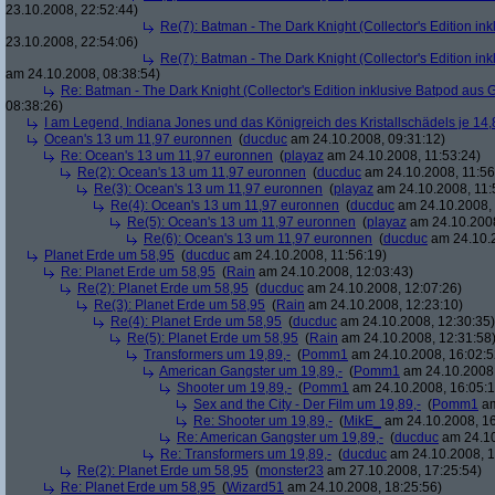
23.10.2008, 22:52:44)
Re(7): Batman - The Dark Knight (Collector's Edition ink
23.10.2008, 22:54:06)
Re(7): Batman - The Dark Knight (Collector's Edition ink
am 24.10.2008, 08:38:54)
Re: Batman - The Dark Knight (Collector's Edition inklusive Batpod aus G
08:38:26)
I am Legend, Indiana Jones und das Königreich des Kristallschädels je 14,
Ocean's 13 um 11,97 euronnen
(
ducduc
am 24.10.2008, 09:31:12)
Re: Ocean's 13 um 11,97 euronnen
(
playaz
am 24.10.2008, 11:53:24)
Re(2): Ocean's 13 um 11,97 euronnen
(
ducduc
am 24.10.2008, 11:56
Re(3): Ocean's 13 um 11,97 euronnen
(
playaz
am 24.10.2008, 11:
Re(4): Ocean's 13 um 11,97 euronnen
(
ducduc
am 24.10.2008, 
Re(5): Ocean's 13 um 11,97 euronnen
(
playaz
am 24.10.2008
Re(6): Ocean's 13 um 11,97 euronnen
(
ducduc
am 24.10.2
Planet Erde um 58,95
(
ducduc
am 24.10.2008, 11:56:19)
Re: Planet Erde um 58,95
(
Rain
am 24.10.2008, 12:03:43)
Re(2): Planet Erde um 58,95
(
ducduc
am 24.10.2008, 12:07:26)
Re(3): Planet Erde um 58,95
(
Rain
am 24.10.2008, 12:23:10)
Re(4): Planet Erde um 58,95
(
ducduc
am 24.10.2008, 12:30:35)
Re(5): Planet Erde um 58,95
(
Rain
am 24.10.2008, 12:31:58
Transformers um 19,89,-
(
Pomm1
am 24.10.2008, 16:02:5
American Gangster um 19,89,-
(
Pomm1
am 24.10.2008,
Shooter um 19,89,-
(
Pomm1
am 24.10.2008, 16:05:1
Sex and the City - Der Film um 19,89,-
(
Pomm1
am
Re: Shooter um 19,89,-
(
MikE_
am 24.10.2008, 16
Re: American Gangster um 19,89,-
(
ducduc
am 24.10
Re: Transformers um 19,89,-
(
ducduc
am 24.10.2008, 1
Re(2): Planet Erde um 58,95
(
monster23
am 27.10.2008, 17:25:54)
Re: Planet Erde um 58,95
(
Wizard51
am 24.10.2008, 18:25:56)