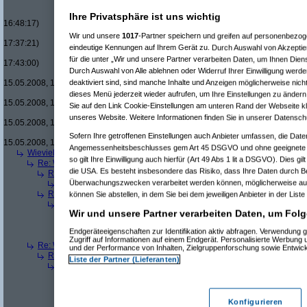
Re(16): Men in Black um £12.33
Re(17): Men in Black um £12
Ihre Privatsphäre ist uns wichtig
16:48:17)
Re(18): Men in Black um 
Wir und unsere
1017
-Partner speichern und greifen auf personenbezo
17:37:21)
eindeutige Kennungen auf Ihrem Gerät zu. Durch Auswahl von Akzeptier
Re(19): Men in Black u
für die unter „Wir und unsere Partner verarbeiten Daten, um Ihnen Dien
17:43:00)
Durch Auswahl von Alle ablehnen oder Widerruf Ihrer Einwilligung werde
Re(20): Men in Blac
deaktiviert sind, sind manche Inhalte und Anzeigen möglicherweise nicht
15.05.2008, 17:46:13)
Re(21): Men in B
dieses Menü jederzeit wieder aufrufen, um Ihre Einstellungen zu ändern 
15.05.2008, 17:49:46)
Sie auf den Link Cookie-Einstellungen am unteren Rand der Webseite kli
Re(22): Men in
unseres Website. Weitere Informationen finden Sie in unserer Datensch
15.05.2008, 18:07:18)
Re(23): Men
Sofern Ihre getroffenen Einstellungen auch Anbieter umfassen, die Daten
15.05.2008, 18:13:17)
Angemessenheitsbeschlusses gem Art 45 DSGVO und ohne geeignete G
Wieviele blus/hd-dvds habt ihr schon?
(
brösl
am 15.05.2008, 18:06:08)
so gilt Ihre Einwilligung auch hierfür (Art 49 Abs 1 lit a DSGVO). Dies gi
Re: Wieviele blus/hd-dvds habt ihr schon?
(
ducduc
am 15.05.2008, 18:0
die USA. Es besteht insbesondere das Risiko, dass Ihre Daten durch B
Re(2): Wieviele blus/hd-dvds habt ihr schon?
(
brösl
am 15.05.2008, 1
Überwachungszwecken verarbeitet werden können, möglicherweise auc
Re(3): Wieviele blus/hd-dvds habt ihr schon?
(
ducduc
am 15.05.20
Re(2): Wieviele blus/hd-dvds habt ihr schon?
(
hackenbush
am 15.05.
können Sie abstellen, in dem Sie bei dem jeweiligen Anbieter in der Liste
Re(3): Wieviele blus/hd-dvds habt ihr schon?
(
ducduc
am 16.05.20
Wir und unsere Partner verarbeiten Daten, um Folg
Re(4): Wieviele blus/hd-dvds habt ihr schon?
(
hackenbush
am 1
Re(5): Wieviele blus/hd-dvds habt ihr schon?
(
ducduc
am 16.
Endgeräteeigenschaften zur Identifikation aktiv abfragen. Verwendung 
Re(6): Wieviele blus/hd-dvds habt ihr schon?
(
hackenbus
Zugriff auf Informationen auf einem Endgerät. Personalisierte Werbung
Re: Wieviele blus/hd-dvds habt ihr schon?
(
"without"
am 15.05.2008, 18
und der Performance von Inhalten, Zielgruppenforschung sowie Entwic
Re(2): Wieviele blus/hd-dvds habt ihr schon?
(
ducduc
am 15.05.2008,
Liste der Partner (Lieferanten)
Re(3): Wieviele blus/hd-dvds habt ihr schon?
(
"without"
am 15.05.2
Re(4): Wieviele blus/hd-dvds habt ihr schon?
(
ducduc
am 15.05.
Re(5): Wieviele blus/hd-dvds habt ihr schon?
(
"without"
am 15
Re(6): Wieviele blus/hd-dvds habt ihr schon?
(
ducduc
am 1
Konfigurieren