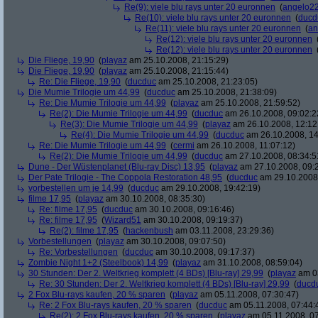
Re(9): viele blu rays unter 20 euronnen
(
angelo2
Re(10): viele blu rays unter 20 euronnen
(
ducd
Re(11): viele blu rays unter 20 euronnen
(
an
Re(12): viele blu rays unter 20 euronnen
Re(12): viele blu rays unter 20 euronnen
Die Fliege, 19,90
(
playaz
am 25.10.2008, 21:15:29)
Die Fliege, 19,90
(
playaz
am 25.10.2008, 21:15:44)
Re: Die Fliege, 19,90
(
ducduc
am 25.10.2008, 21:23:05)
Die Mumie Trilogie um 44,99
(
ducduc
am 25.10.2008, 21:38:09)
Re: Die Mumie Trilogie um 44,99
(
playaz
am 25.10.2008, 21:59:52)
Re(2): Die Mumie Trilogie um 44,99
(
ducduc
am 26.10.2008, 09:02:2
Re(3): Die Mumie Trilogie um 44,99
(
playaz
am 26.10.2008, 12:12
Re(4): Die Mumie Trilogie um 44,99
(
ducduc
am 26.10.2008, 14
Re: Die Mumie Trilogie um 44,99
(
cermi
am 26.10.2008, 11:07:12)
Re(2): Die Mumie Trilogie um 44,99
(
ducduc
am 27.10.2008, 08:34:5
Dune - Der Wüstenplanet (Blu-ray Disc) 13,95
(
playaz
am 27.10.2008, 09:
Der Pate Trilogie - The Coppola Restoration 48,95
(
ducduc
am 29.10.2008,
vorbestellen um je 14,99
(
ducduc
am 29.10.2008, 19:42:19)
filme 17,95
(
playaz
am 30.10.2008, 08:35:30)
Re: filme 17,95
(
ducduc
am 30.10.2008, 09:16:46)
Re: filme 17,95
(
Wizard51
am 30.10.2008, 09:19:37)
Re(2): filme 17,95
(
hackenbush
am 03.11.2008, 23:29:36)
Vorbestellungen
(
playaz
am 30.10.2008, 09:07:50)
Re: Vorbestellungen
(
ducduc
am 30.10.2008, 09:17:37)
Zombie Night 1+2 (Steelbook) 14,99
(
playaz
am 31.10.2008, 08:59:04)
30 Stunden: Der 2. Weltkrieg komplett (4 BDs) [Blu-ray] 29,99
(
playaz
am 03
Re: 30 Stunden: Der 2. Weltkrieg komplett (4 BDs) [Blu-ray] 29,99
(
ducd
2 Fox Blu-rays kaufen, 20 % sparen
(
playaz
am 05.11.2008, 07:30:47)
Re: 2 Fox Blu-rays kaufen, 20 % sparen
(
ducduc
am 05.11.2008, 07:44:
Re(2): 2 Fox Blu-rays kaufen, 20 % sparen
(
playaz
am 05.11.2008, 07