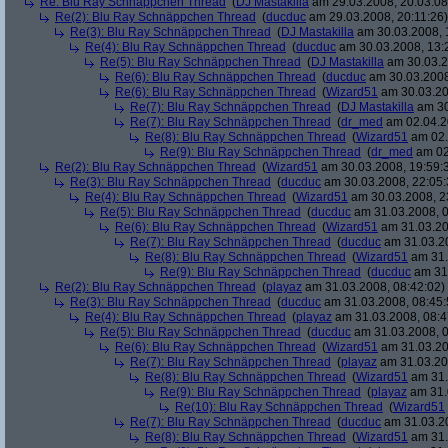
Re: Blu Ray Schnäppchen Thread
(
DJ Mastakilla
am 29.03.2008, 20:03:08
Re(2): Blu Ray Schnäppchen Thread
(
ducduc
am 29.03.2008, 20:11:26)
Re(3): Blu Ray Schnäppchen Thread
(
DJ Mastakilla
am 30.03.2008, 
Re(4): Blu Ray Schnäppchen Thread
(
ducduc
am 30.03.2008, 13:
Re(5): Blu Ray Schnäppchen Thread
(
DJ Mastakilla
am 30.03.2
Re(6): Blu Ray Schnäppchen Thread
(
ducduc
am 30.03.2008
Re(6): Blu Ray Schnäppchen Thread
(
Wizard51
am 30.03.20
Re(7): Blu Ray Schnäppchen Thread
(
DJ Mastakilla
am 30
Re(7): Blu Ray Schnäppchen Thread
(
dr_med
am 02.04.2
Re(8): Blu Ray Schnäppchen Thread
(
Wizard51
am 02.
Re(9): Blu Ray Schnäppchen Thread
(
dr_med
am 02
Re(2): Blu Ray Schnäppchen Thread
(
Wizard51
am 30.03.2008, 19:59:
Re(3): Blu Ray Schnäppchen Thread
(
ducduc
am 30.03.2008, 22:05:
Re(4): Blu Ray Schnäppchen Thread
(
Wizard51
am 30.03.2008, 2
Re(5): Blu Ray Schnäppchen Thread
(
ducduc
am 31.03.2008, 0
Re(6): Blu Ray Schnäppchen Thread
(
Wizard51
am 31.03.20
Re(7): Blu Ray Schnäppchen Thread
(
ducduc
am 31.03.20
Re(8): Blu Ray Schnäppchen Thread
(
Wizard51
am 31.
Re(9): Blu Ray Schnäppchen Thread
(
ducduc
am 31.
Re(2): Blu Ray Schnäppchen Thread
(
playaz
am 31.03.2008, 08:42:02)
Re(3): Blu Ray Schnäppchen Thread
(
ducduc
am 31.03.2008, 08:45:
Re(4): Blu Ray Schnäppchen Thread
(
playaz
am 31.03.2008, 08:4
Re(5): Blu Ray Schnäppchen Thread
(
ducduc
am 31.03.2008, 0
Re(6): Blu Ray Schnäppchen Thread
(
Wizard51
am 31.03.20
Re(7): Blu Ray Schnäppchen Thread
(
playaz
am 31.03.20
Re(8): Blu Ray Schnäppchen Thread
(
Wizard51
am 31.
Re(9): Blu Ray Schnäppchen Thread
(
playaz
am 31.
Re(10): Blu Ray Schnäppchen Thread
(
Wizard51
Re(7): Blu Ray Schnäppchen Thread
(
ducduc
am 31.03.20
Re(8): Blu Ray Schnäppchen Thread
(
Wizard51
am 31.