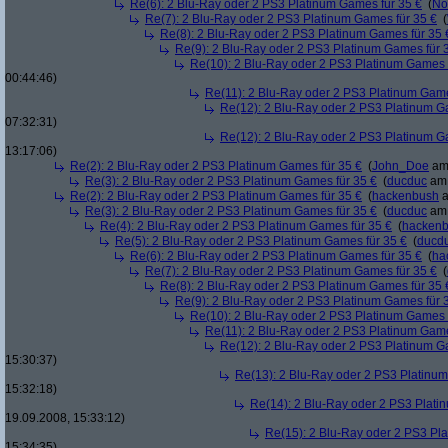
Re(6): 2 Blu-Ray oder 2 PS3 Platinum Games für 35 €
(
No
Re(7): 2 Blu-Ray oder 2 PS3 Platinum Games für 35 €
(
Re(8): 2 Blu-Ray oder 2 PS3 Platinum Games für 35 
Re(9): 2 Blu-Ray oder 2 PS3 Platinum Games für 
Re(10): 2 Blu-Ray oder 2 PS3 Platinum Games 
00:44:46)
Re(11): 2 Blu-Ray oder 2 PS3 Platinum Game
Re(12): 2 Blu-Ray oder 2 PS3 Platinum G
07:32:31)
Re(12): 2 Blu-Ray oder 2 PS3 Platinum G
13:17:06)
Re(2): 2 Blu-Ray oder 2 PS3 Platinum Games für 35 €
(
John_Doe
am 
Re(3): 2 Blu-Ray oder 2 PS3 Platinum Games für 35 €
(
ducduc
am 
Re(2): 2 Blu-Ray oder 2 PS3 Platinum Games für 35 €
(
hackenbush
a
Re(3): 2 Blu-Ray oder 2 PS3 Platinum Games für 35 €
(
ducduc
am 
Re(4): 2 Blu-Ray oder 2 PS3 Platinum Games für 35 €
(
hacken
Re(5): 2 Blu-Ray oder 2 PS3 Platinum Games für 35 €
(
ducd
Re(6): 2 Blu-Ray oder 2 PS3 Platinum Games für 35 €
(
ha
Re(7): 2 Blu-Ray oder 2 PS3 Platinum Games für 35 €
(
Re(8): 2 Blu-Ray oder 2 PS3 Platinum Games für 35 
Re(9): 2 Blu-Ray oder 2 PS3 Platinum Games für 
Re(10): 2 Blu-Ray oder 2 PS3 Platinum Games 
Re(11): 2 Blu-Ray oder 2 PS3 Platinum Game
Re(12): 2 Blu-Ray oder 2 PS3 Platinum G
15:30:37)
Re(13): 2 Blu-Ray oder 2 PS3 Platinum
15:32:18)
Re(14): 2 Blu-Ray oder 2 PS3 Plati
19.09.2008, 15:33:12)
Re(15): 2 Blu-Ray oder 2 PS3 Pl
15:34:35)