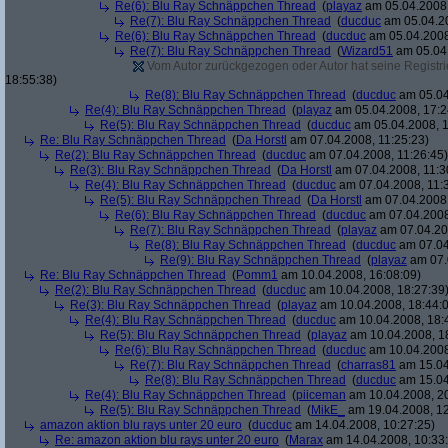
Re(6): Blu Ray Schnäppchen Thread
(
playaz
am 05.04.2008,
Re(7): Blu Ray Schnäppchen Thread
(
ducduc
am 05.04.20
Re(6): Blu Ray Schnäppchen Thread
(
ducduc
am 05.04.2008
Re(7): Blu Ray Schnäppchen Thread
(
Wizard51
am 05.04.
Vom Autor zurückgezogen oder Autor hat seine Registrie
18:55:38)
Re(8): Blu Ray Schnäppchen Thread
(
ducduc
am 05.04
Re(4): Blu Ray Schnäppchen Thread
(
playaz
am 05.04.2008, 17:2
Re(5): Blu Ray Schnäppchen Thread
(
ducduc
am 05.04.2008, 1
Re: Blu Ray Schnäppchen Thread
(
Da Horstl
am 07.04.2008, 11:25:23)
Re(2): Blu Ray Schnäppchen Thread
(
ducduc
am 07.04.2008, 11:26:45)
Re(3): Blu Ray Schnäppchen Thread
(
Da Horstl
am 07.04.2008, 11:3
Re(4): Blu Ray Schnäppchen Thread
(
ducduc
am 07.04.2008, 11:
Re(5): Blu Ray Schnäppchen Thread
(
Da Horstl
am 07.04.2008,
Re(6): Blu Ray Schnäppchen Thread
(
ducduc
am 07.04.2008
Re(7): Blu Ray Schnäppchen Thread
(
playaz
am 07.04.200
Re(8): Blu Ray Schnäppchen Thread
(
ducduc
am 07.04
Re(9): Blu Ray Schnäppchen Thread
(
playaz
am 07.
Re: Blu Ray Schnäppchen Thread
(
Pomm1
am 10.04.2008, 16:08:09)
Re(2): Blu Ray Schnäppchen Thread
(
ducduc
am 10.04.2008, 18:27:39
Re(3): Blu Ray Schnäppchen Thread
(
playaz
am 10.04.2008, 18:44:
Re(4): Blu Ray Schnäppchen Thread
(
ducduc
am 10.04.2008, 18:
Re(5): Blu Ray Schnäppchen Thread
(
playaz
am 10.04.2008, 1
Re(6): Blu Ray Schnäppchen Thread
(
ducduc
am 10.04.2008
Re(7): Blu Ray Schnäppchen Thread
(
charras81
am 15.04
Re(8): Blu Ray Schnäppchen Thread
(
ducduc
am 15.04
Re(4): Blu Ray Schnäppchen Thread
(
piiceman
am 10.04.2008, 20
Re(5): Blu Ray Schnäppchen Thread
(
MikE_
am 19.04.2008, 12
amazon aktion blu rays unter 20 euro
(
ducduc
am 14.04.2008, 10:27:25)
Re: amazon aktion blu rays unter 20 euro
(
Marax
am 14.04.2008, 10:33