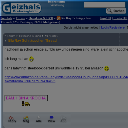
Impressum
|
Werbung
Geizhals
»
Forum
»
Heimkino & DVD
»
Blu Ray Schnäppchen
Top-100
|
Fresh-100
Thread (2255 Beiträge, 59287 Mal gelesen)
Du bist nicht angemeldet. [
Login/Registrieren
]
^
Forum
Heimkino & DVD
#
4711019
Blu Ray Schnäppchen Thread
nachdem ja schon einige auf blu ray umgestiegen sind, wäre ja ein schnäppche
ich fang mal an
pans labyrinth steelbook derzeit um wohlfeile 19,95 bei amazon
http:/
/
www.amazon.de/
Pans-Labyrinth-Steelbook-Doug-Jones/
dp/
B000RG1G5K
s=dvd&
qid=1206737519&
sr=8-5