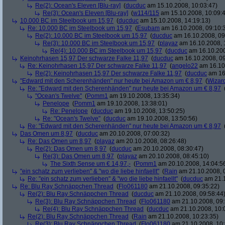
Re(2): Ocean's Eleven [Blu-ray]
(
ducduc
am 15.10.2008, 10:03:47)
Re(3): Ocean's Eleven [Blu-ray]
(
w114/115
am 15.10.2008, 10:09:
10.000 BC im Steelbook um 15,97
(
ducduc
am 15.10.2008, 14:19:13)
Re: 10.000 BC im Steelbook um 15,97
(
Esubam
am 16.10.2008, 09:10:
Re(2): 10.000 BC im Steelbook um 15,97
(
ducduc
am 16.10.2008, 09
Re(3): 10.000 BC im Steelbook um 15,97
(
playaz
am 16.10.2008, 
Re(4): 10.000 BC im Steelbook um 15,97
(
ducduc
am 16.10.200
Keinohrhasen 15,97 Der schwarze Falke 11,97
(
ducduc
am 16.10.2008, 09
Re: Keinohrhasen 15,97 Der schwarze Falke 11,97
(
angelo22
am 16.10.
Re(2): Keinohrhasen 15,97 Der schwarze Falke 11,97
(
ducduc
am 16.
"Edward mit den Scherenhänden" nur heute bei Amazon um € 8,97
(
Wizar
Re: "Edward mit den Scherenhänden" nur heute bei Amazon um € 8,97
"Ocean's Twelve"
(
Pomm1
am 19.10.2008, 13:35:34)
Penelope
(
Pomm1
am 19.10.2008, 13:38:01)
Re: Penelope
(
ducduc
am 19.10.2008, 13:50:25)
Re: "Ocean's Twelve"
(
ducduc
am 19.10.2008, 13:50:56)
Re: "Edward mit den Scherenhänden" nur heute bei Amazon um € 8,97
Das Omen um 8,97
(
ducduc
am 20.10.2008, 07:00:32)
Re: Das Omen um 8,97
(
playaz
am 20.10.2008, 08:26:48)
Re(2): Das Omen um 8,97
(
ducduc
am 20.10.2008, 08:30:47)
Re(3): Das Omen um 8,97
(
playaz
am 20.10.2008, 08:45:10)
The Sixth Sense um € 14,97,-
(
Pomm1
am 20.10.2008, 14:04:5
"ein schatz zum verlieben" & "wo die liebe hinfaellt"
(
Rain
am 21.10.2008, 
Re: "ein schatz zum verlieben" & "wo die liebe hinfaellt"
(
ducduc
am 21.1
Re: Blu Ray Schnäppchen Thread
(
Flo061180
am 21.10.2008, 09:35:22)
Re(2): Blu Ray Schnäppchen Thread
(
ducduc
am 21.10.2008, 09:58:44
Re(3): Blu Ray Schnäppchen Thread
(
Flo061180
am 21.10.2008, 09:
Re(4): Blu Ray Schnäppchen Thread
(
ducduc
am 21.10.2008, 10:
Re(2): Blu Ray Schnäppchen Thread
(
Rain
am 21.10.2008, 10:23:35)
Re(3): Blu Ray Schnäppchen Thread
(
Flo061180
am 21.10.2008, 10: