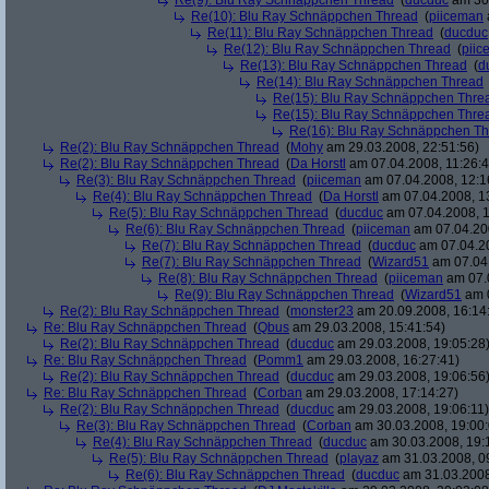
Re(9): Blu Ray Schnäppchen Thread
(
ducduc
am 30.
Re(10): Blu Ray Schnäppchen Thread
(
piiceman
Re(11): Blu Ray Schnäppchen Thread
(
ducduc
Re(12): Blu Ray Schnäppchen Thread
(
piic
Re(13): Blu Ray Schnäppchen Thread
(
d
Re(14): Blu Ray Schnäppchen Thread
Re(15): Blu Ray Schnäppchen Thre
Re(15): Blu Ray Schnäppchen Thre
Re(16): Blu Ray Schnäppchen T
Re(2): Blu Ray Schnäppchen Thread
(
Mohy
am 29.03.2008, 22:51:56)
Re(2): Blu Ray Schnäppchen Thread
(
Da Horstl
am 07.04.2008, 11:26:4
Re(3): Blu Ray Schnäppchen Thread
(
piiceman
am 07.04.2008, 12:1
Re(4): Blu Ray Schnäppchen Thread
(
Da Horstl
am 07.04.2008, 1
Re(5): Blu Ray Schnäppchen Thread
(
ducduc
am 07.04.2008, 1
Re(6): Blu Ray Schnäppchen Thread
(
piiceman
am 07.04.200
Re(7): Blu Ray Schnäppchen Thread
(
ducduc
am 07.04.20
Re(7): Blu Ray Schnäppchen Thread
(
Wizard51
am 07.04.
Re(8): Blu Ray Schnäppchen Thread
(
piiceman
am 07.0
Re(9): Blu Ray Schnäppchen Thread
(
Wizard51
am 0
Re(2): Blu Ray Schnäppchen Thread
(
monster23
am 20.09.2008, 16:14
Re: Blu Ray Schnäppchen Thread
(
Qbus
am 29.03.2008, 15:41:54)
Re(2): Blu Ray Schnäppchen Thread
(
ducduc
am 29.03.2008, 19:05:28
Re: Blu Ray Schnäppchen Thread
(
Pomm1
am 29.03.2008, 16:27:41)
Re(2): Blu Ray Schnäppchen Thread
(
ducduc
am 29.03.2008, 19:06:56
Re: Blu Ray Schnäppchen Thread
(
Corban
am 29.03.2008, 17:14:27)
Re(2): Blu Ray Schnäppchen Thread
(
ducduc
am 29.03.2008, 19:06:11)
Re(3): Blu Ray Schnäppchen Thread
(
Corban
am 30.03.2008, 19:00:
Re(4): Blu Ray Schnäppchen Thread
(
ducduc
am 30.03.2008, 19:
Re(5): Blu Ray Schnäppchen Thread
(
playaz
am 31.03.2008, 0
Re(6): Blu Ray Schnäppchen Thread
(
ducduc
am 31.03.2008