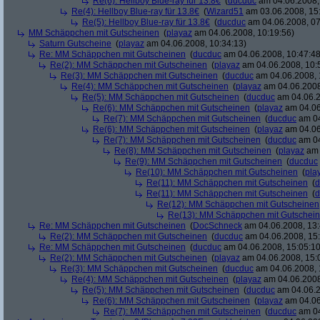
Re(6): Hellboy Blue-ray für 13.8€
(
ducduc
am 04.06.2008,
Re(4): Hellboy Blue-ray für 13.8€
(
Wizard51
am 03.06.2008, 15
Re(5): Hellboy Blue-ray für 13.8€
(
ducduc
am 04.06.2008, 07
MM Schäppchen mit Gutscheinen
(
playaz
am 04.06.2008, 10:19:56)
Saturn Gutscheine
(
playaz
am 04.06.2008, 10:34:13)
Re: MM Schäppchen mit Gutscheinen
(
ducduc
am 04.06.2008, 10:47:48
Re(2): MM Schäppchen mit Gutscheinen
(
playaz
am 04.06.2008, 10:
Re(3): MM Schäppchen mit Gutscheinen
(
ducduc
am 04.06.2008, 
Re(4): MM Schäppchen mit Gutscheinen
(
playaz
am 04.06.2008
Re(5): MM Schäppchen mit Gutscheinen
(
ducduc
am 04.06.2
Re(6): MM Schäppchen mit Gutscheinen
(
playaz
am 04.06
Re(7): MM Schäppchen mit Gutscheinen
(
ducduc
am 04
Re(6): MM Schäppchen mit Gutscheinen
(
playaz
am 04.06
Re(7): MM Schäppchen mit Gutscheinen
(
ducduc
am 04
Re(8): MM Schäppchen mit Gutscheinen
(
playaz
am 
Re(9): MM Schäppchen mit Gutscheinen
(
ducduc
Re(10): MM Schäppchen mit Gutscheinen
(
pla
Re(11): MM Schäppchen mit Gutscheinen
(
d
Re(11): MM Schäppchen mit Gutscheinen
(
d
Re(12): MM Schäppchen mit Gutscheinen
Re(13): MM Schäppchen mit Gutschei
Re: MM Schäppchen mit Gutscheinen
(
DocSchneck
am 04.06.2008, 13:
Re(2): MM Schäppchen mit Gutscheinen
(
ducduc
am 04.06.2008, 15:
Re: MM Schäppchen mit Gutscheinen
(
ducduc
am 04.06.2008, 15:05:10
Re(2): MM Schäppchen mit Gutscheinen
(
playaz
am 04.06.2008, 15:
Re(3): MM Schäppchen mit Gutscheinen
(
ducduc
am 04.06.2008, 
Re(4): MM Schäppchen mit Gutscheinen
(
playaz
am 04.06.2008
Re(5): MM Schäppchen mit Gutscheinen
(
ducduc
am 04.06.2
Re(6): MM Schäppchen mit Gutscheinen
(
playaz
am 04.06
Re(7): MM Schäppchen mit Gutscheinen
(
ducduc
am 04