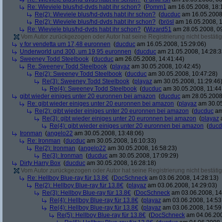
Re: Wieviele blus/hd-dvds habt ihr schon?
(
Pomm1
am 16.05.2008, 18:
Re(2): Wieviele blus/hd-dvds habt ihr schon?
(
ducduc
am 16.05.2008,
Re(2): Wieviele blus/hd-dvds habt ihr schon?
(
brösl
am 16.05.2008, 1
Re: Wieviele blus/hd-dvds habt ihr schon?
(
Wizard51
am 28.05.2008, 09
Vom Autor zurückgezogen oder Autor hat seine Registrierung nicht bestätig
v for vendetta um 17,48 euronnen
(
ducduc
am 16.05.2008, 15:29:06)
Underworld und 300, um 19,95 euronnen
(
ducduc
am 21.05.2008, 14:28:3
Sweeney Todd Steelbook
(
ducduc
am 26.05.2008, 14:41:44)
Re: Sweeney Todd Steelbook
(
playaz
am 30.05.2008, 10:42:45)
Re(2): Sweeney Todd Steelbook
(
ducduc
am 30.05.2008, 10:47:28)
Re(3): Sweeney Todd Steelbook
(
playaz
am 30.05.2008, 11:29:46
Re(4): Sweeney Todd Steelbook
(
ducduc
am 30.05.2008, 11:44
gibt wieder einiges unter 20 euronnen bei amazon
(
ducduc
am 28.05.2008,
Re: gibt wieder einiges unter 20 euronnen bei amazon
(
playaz
am 30.05
Re(2): gibt wieder einiges unter 20 euronnen bei amazon
(
ducduc
am
Re(3): gibt wieder einiges unter 20 euronnen bei amazon
(
playaz
a
Re(4): gibt wieder einiges unter 20 euronnen bei amazon
(
ducd
Ironman
(
angelo22
am 30.05.2008, 13:48:06)
Re: Ironman
(
ducduc
am 30.05.2008, 16:10:33)
Re(2): Ironman
(
angelo22
am 30.05.2008, 16:58:23)
Re(3): Ironman
(
ducduc
am 30.05.2008, 17:09:29)
Dirty Harry Box
(
ducduc
am 30.05.2008, 16:28:18)
Vom Autor zurückgezogen oder Autor hat seine Registrierung nicht bestätig
Re: Hellboy Blue-ray für 13.8€
(
DocSchneck
am 03.06.2008, 14:28:13)
Re(2): Hellboy Blue-ray für 13.8€
(
playaz
am 03.06.2008, 14:29:03)
Re(3): Hellboy Blue-ray für 13.8€
(
DocSchneck
am 03.06.2008, 14
Re(4): Hellboy Blue-ray für 13.8€
(
playaz
am 03.06.2008, 14:53
Re(4): Hellboy Blue-ray für 13.8€
(
playaz
am 03.06.2008, 14:59
Re(5): Hellboy Blue-ray für 13.8€
(
DocSchneck
am 04.06.200