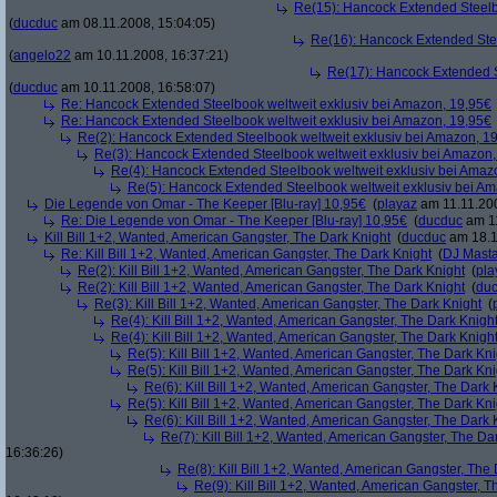
Re(15): Hancock Extended Steelb
(
ducduc
am 08.11.2008, 15:04:05)
Re(16): Hancock Extended Stee
(
angelo22
am 10.11.2008, 16:37:21)
Re(17): Hancock Extended S
(
ducduc
am 10.11.2008, 16:58:07)
Re: Hancock Extended Steelbook weltweit exklusiv bei Amazon, 19,95€
Re: Hancock Extended Steelbook weltweit exklusiv bei Amazon, 19,95€
Re(2): Hancock Extended Steelbook weltweit exklusiv bei Amazon, 1
Re(3): Hancock Extended Steelbook weltweit exklusiv bei Amazon,
Re(4): Hancock Extended Steelbook weltweit exklusiv bei Amaz
Re(5): Hancock Extended Steelbook weltweit exklusiv bei A
Die Legende von Omar - The Keeper [Blu-ray] 10,95€
(
playaz
am 11.11.200
Re: Die Legende von Omar - The Keeper [Blu-ray] 10,95€
(
ducduc
am 11
Kill Bill 1+2, Wanted, American Gangster, The Dark Knight
(
ducduc
am 18.1
Re: Kill Bill 1+2, Wanted, American Gangster, The Dark Knight
(
DJ Masta
Re(2): Kill Bill 1+2, Wanted, American Gangster, The Dark Knight
(
pla
Re(2): Kill Bill 1+2, Wanted, American Gangster, The Dark Knight
(
du
Re(3): Kill Bill 1+2, Wanted, American Gangster, The Dark Knight
(
Re(4): Kill Bill 1+2, Wanted, American Gangster, The Dark Knigh
Re(4): Kill Bill 1+2, Wanted, American Gangster, The Dark Knigh
Re(5): Kill Bill 1+2, Wanted, American Gangster, The Dark Kni
Re(5): Kill Bill 1+2, Wanted, American Gangster, The Dark Kni
Re(6): Kill Bill 1+2, Wanted, American Gangster, The Dark 
Re(5): Kill Bill 1+2, Wanted, American Gangster, The Dark Kni
Re(6): Kill Bill 1+2, Wanted, American Gangster, The Dark 
Re(7): Kill Bill 1+2, Wanted, American Gangster, The Da
16:36:26)
Re(8): Kill Bill 1+2, Wanted, American Gangster, The
Re(9): Kill Bill 1+2, Wanted, American Gangster, T