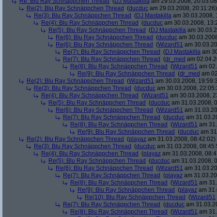
Re: Blu Ray Schnäppchen Thread
(
DJ Mastakilla
am 29.03.2008, 20:03:08
Re(2): Blu Ray Schnäppchen Thread
(
ducduc
am 29.03.2008, 20:11:26)
Re(3): Blu Ray Schnäppchen Thread
(
DJ Mastakilla
am 30.03.2008, 
Re(4): Blu Ray Schnäppchen Thread
(
ducduc
am 30.03.2008, 13:
Re(5): Blu Ray Schnäppchen Thread
(
DJ Mastakilla
am 30.03.2
Re(6): Blu Ray Schnäppchen Thread
(
ducduc
am 30.03.2008
Re(6): Blu Ray Schnäppchen Thread
(
Wizard51
am 30.03.20
Re(7): Blu Ray Schnäppchen Thread
(
DJ Mastakilla
am 30
Re(7): Blu Ray Schnäppchen Thread
(
dr_med
am 02.04.2
Re(8): Blu Ray Schnäppchen Thread
(
Wizard51
am 02.
Re(9): Blu Ray Schnäppchen Thread
(
dr_med
am 02
Re(2): Blu Ray Schnäppchen Thread
(
Wizard51
am 30.03.2008, 19:59:
Re(3): Blu Ray Schnäppchen Thread
(
ducduc
am 30.03.2008, 22:05:
Re(4): Blu Ray Schnäppchen Thread
(
Wizard51
am 30.03.2008, 2
Re(5): Blu Ray Schnäppchen Thread
(
ducduc
am 31.03.2008, 0
Re(6): Blu Ray Schnäppchen Thread
(
Wizard51
am 31.03.20
Re(7): Blu Ray Schnäppchen Thread
(
ducduc
am 31.03.20
Re(8): Blu Ray Schnäppchen Thread
(
Wizard51
am 31.
Re(9): Blu Ray Schnäppchen Thread
(
ducduc
am 31.
Re(2): Blu Ray Schnäppchen Thread
(
playaz
am 31.03.2008, 08:42:02)
Re(3): Blu Ray Schnäppchen Thread
(
ducduc
am 31.03.2008, 08:45:
Re(4): Blu Ray Schnäppchen Thread
(
playaz
am 31.03.2008, 08:4
Re(5): Blu Ray Schnäppchen Thread
(
ducduc
am 31.03.2008, 0
Re(6): Blu Ray Schnäppchen Thread
(
Wizard51
am 31.03.20
Re(7): Blu Ray Schnäppchen Thread
(
playaz
am 31.03.20
Re(8): Blu Ray Schnäppchen Thread
(
Wizard51
am 31.
Re(9): Blu Ray Schnäppchen Thread
(
playaz
am 31.
Re(10): Blu Ray Schnäppchen Thread
(
Wizard51
Re(7): Blu Ray Schnäppchen Thread
(
ducduc
am 31.03.20
Re(8): Blu Ray Schnäppchen Thread
(
Wizard51
am 31.