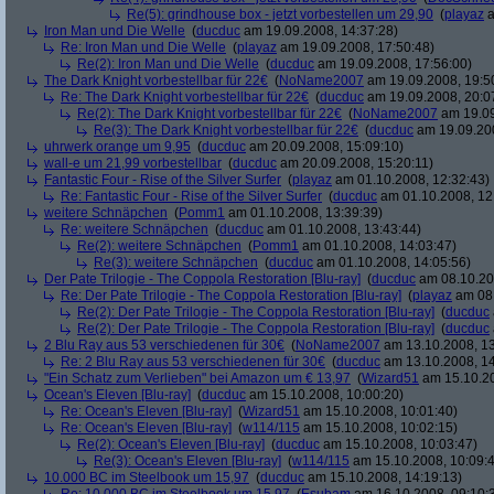
Re(5): grindhouse box - jetzt vorbestellen um 29,90
(
playaz
a
Iron Man und Die Welle
(
ducduc
am 19.09.2008, 14:37:28)
Re: Iron Man und Die Welle
(
playaz
am 19.09.2008, 17:50:48)
Re(2): Iron Man und Die Welle
(
ducduc
am 19.09.2008, 17:56:00)
The Dark Knight vorbestellbar für 22€
(
NoName2007
am 19.09.2008, 19:5
Re: The Dark Knight vorbestellbar für 22€
(
ducduc
am 19.09.2008, 20:0
Re(2): The Dark Knight vorbestellbar für 22€
(
NoName2007
am 19.09
Re(3): The Dark Knight vorbestellbar für 22€
(
ducduc
am 19.09.200
uhrwerk orange um 9,95
(
ducduc
am 20.09.2008, 15:09:10)
wall-e um 21,99 vorbestellbar
(
ducduc
am 20.09.2008, 15:20:11)
Fantastic Four - Rise of the Silver Surfer
(
playaz
am 01.10.2008, 12:32:43)
Re: Fantastic Four - Rise of the Silver Surfer
(
ducduc
am 01.10.2008, 12
weitere Schnäpchen
(
Pomm1
am 01.10.2008, 13:39:39)
Re: weitere Schnäpchen
(
ducduc
am 01.10.2008, 13:43:44)
Re(2): weitere Schnäpchen
(
Pomm1
am 01.10.2008, 14:03:47)
Re(3): weitere Schnäpchen
(
ducduc
am 01.10.2008, 14:05:56)
Der Pate Trilogie - The Coppola Restoration [Blu-ray]
(
ducduc
am 08.10.20
Re: Der Pate Trilogie - The Coppola Restoration [Blu-ray]
(
playaz
am 08.
Re(2): Der Pate Trilogie - The Coppola Restoration [Blu-ray]
(
ducduc
Re(2): Der Pate Trilogie - The Coppola Restoration [Blu-ray]
(
ducduc
2 Blu Ray aus 53 verschiedenen für 30€
(
NoName2007
am 13.10.2008, 13
Re: 2 Blu Ray aus 53 verschiedenen für 30€
(
ducduc
am 13.10.2008, 14
"Ein Schatz zum Verlieben" bei Amazon um € 13,97
(
Wizard51
am 15.10.20
Ocean's Eleven [Blu-ray]
(
ducduc
am 15.10.2008, 10:00:20)
Re: Ocean's Eleven [Blu-ray]
(
Wizard51
am 15.10.2008, 10:01:40)
Re: Ocean's Eleven [Blu-ray]
(
w114/115
am 15.10.2008, 10:02:15)
Re(2): Ocean's Eleven [Blu-ray]
(
ducduc
am 15.10.2008, 10:03:47)
Re(3): Ocean's Eleven [Blu-ray]
(
w114/115
am 15.10.2008, 10:09:
10.000 BC im Steelbook um 15,97
(
ducduc
am 15.10.2008, 14:19:13)