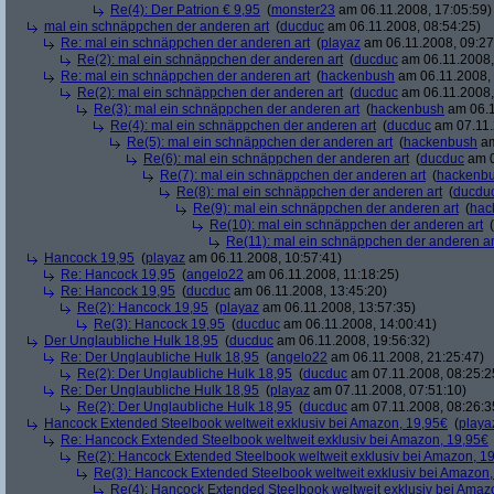
Re(4): Der Patrion € 9,95
(
monster23
am 06.11.2008, 17:05:59)
mal ein schnäppchen der anderen art
(
ducduc
am 06.11.2008, 08:54:25)
Re: mal ein schnäppchen der anderen art
(
playaz
am 06.11.2008, 09:27
Re(2): mal ein schnäppchen der anderen art
(
ducduc
am 06.11.2008,
Re: mal ein schnäppchen der anderen art
(
hackenbush
am 06.11.2008, 
Re(2): mal ein schnäppchen der anderen art
(
ducduc
am 06.11.2008,
Re(3): mal ein schnäppchen der anderen art
(
hackenbush
am 06.1
Re(4): mal ein schnäppchen der anderen art
(
ducduc
am 07.11.
Re(5): mal ein schnäppchen der anderen art
(
hackenbush
am
Re(6): mal ein schnäppchen der anderen art
(
ducduc
am 0
Re(7): mal ein schnäppchen der anderen art
(
hackenb
Re(8): mal ein schnäppchen der anderen art
(
ducdu
Re(9): mal ein schnäppchen der anderen art
(
hac
Re(10): mal ein schnäppchen der anderen art
(
Re(11): mal ein schnäppchen der anderen ar
Hancock 19,95
(
playaz
am 06.11.2008, 10:57:41)
Re: Hancock 19,95
(
angelo22
am 06.11.2008, 11:18:25)
Re: Hancock 19,95
(
ducduc
am 06.11.2008, 13:45:20)
Re(2): Hancock 19,95
(
playaz
am 06.11.2008, 13:57:35)
Re(3): Hancock 19,95
(
ducduc
am 06.11.2008, 14:00:41)
Der Unglaubliche Hulk 18,95
(
ducduc
am 06.11.2008, 19:56:32)
Re: Der Unglaubliche Hulk 18,95
(
angelo22
am 06.11.2008, 21:25:47)
Re(2): Der Unglaubliche Hulk 18,95
(
ducduc
am 07.11.2008, 08:25:2
Re: Der Unglaubliche Hulk 18,95
(
playaz
am 07.11.2008, 07:51:10)
Re(2): Der Unglaubliche Hulk 18,95
(
ducduc
am 07.11.2008, 08:26:3
Hancock Extended Steelbook weltweit exklusiv bei Amazon, 19,95€
(
playa
Re: Hancock Extended Steelbook weltweit exklusiv bei Amazon, 19,95€
Re(2): Hancock Extended Steelbook weltweit exklusiv bei Amazon, 1
Re(3): Hancock Extended Steelbook weltweit exklusiv bei Amazon,
Re(4): Hancock Extended Steelbook weltweit exklusiv bei Amaz