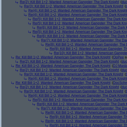
Re(2): Kill Bill 1+2, Wanted, American Gangster, The Dark Knight
(
du
Re(3): Kill Bill 1+2, Wanted, American Gangster, The Dark Knight
(
Re(4): Kill Bill 1+2, Wanted, American Gangster, The Dark Knigh
Re(4): Kill Bill 1+2, Wanted, American Gangster, The Dark Knigh
Re(5): Kill Bill 1+2, Wanted, American Gangster, The Dark Kni
Re(5): Kill Bill 1+2, Wanted, American Gangster, The Dark Kni
Re(6): Kill Bill 1+2, Wanted, American Gangster, The Dark 
Re(5): Kill Bill 1+2, Wanted, American Gangster, The Dark Kni
Re(6): Kill Bill 1+2, Wanted, American Gangster, The Dark 
Re(7): Kill Bill 1+2, Wanted, American Gangster, The Da
Re(8): Kill Bill 1+2, Wanted, American Gangster, The
Re(9): Kill Bill 1+2, Wanted, American Gangster, T
Re(10): Kill Bill 1+2, Wanted, American Gangste
Re: Kill Bill 1+2, Wanted, American Gangster, The Dark Knight
(
OoPee
a
Re(2): Kill Bill 1+2, Wanted, American Gangster, The Dark Knight
(
du
Re: Kill Bill 1+2, Wanted, American Gangster, The Dark Knight
(
DJ Masta
Re(2): Kill Bill 1+2, Wanted, American Gangster, The Dark Knight
(
du
Re(3): Kill Bill 1+2, Wanted, American Gangster, The Dark Knight
(
Re(4): Kill Bill 1+2, Wanted, American Gangster, The Dark Knigh
Re: Kill Bill 1+2, Wanted, American Gangster, The Dark Knight
(
DocSchn
Re(2): Kill Bill 1+2, Wanted, American Gangster, The Dark Knight
(
du
Re(3): Kill Bill 1+2, Wanted, American Gangster, The Dark Knight
(
Re(4): Kill Bill 1+2, Wanted, American Gangster, The Dark Knigh
Re(5): Kill Bill 1+2, Wanted, American Gangster, The Dark Kni
Re(6): Kill Bill 1+2, Wanted, American Gangster, The Dark 
Re(7): Kill Bill 1+2, Wanted, American Gangster, The Da
Re(8): Kill Bill 1+2, Wanted, American Gangster, The
Re(9): Kill Bill 1+2, Wanted, American Gangster, T
Re(8): Kill Bill 1+2, Wanted, American Gangster, The
Re(9): Kill Bill 1+2, Wanted, American Gangster, T