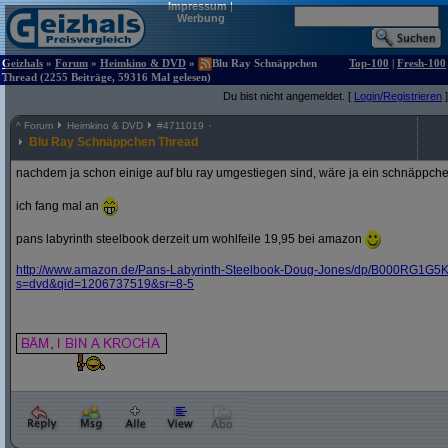
Impressum
|
Werbung
Geizhals
»
Forum
»
Heimkino & DVD
»
Blu Ray Schnäppchen
Top-100
|
Fresh-100
Thread (2255 Beiträge, 59316 Mal gelesen)
Du bist nicht angemeldet. [
Login/Registrieren
]
^
Forum
Heimkino & DVD
#
4711019
Blu Ray Schnäppchen Thread
nachdem ja schon einige auf blu ray umgestiegen sind, wäre ja ein schnäppche
ich fang mal an
pans labyrinth steelbook derzeit um wohlfeile 19,95 bei amazon
http:/
/
www.amazon.de/
Pans-Labyrinth-Steelbook-Doug-Jones/
dp/
B000RG1G5K
s=dvd&
qid=1206737519&
sr=8-5