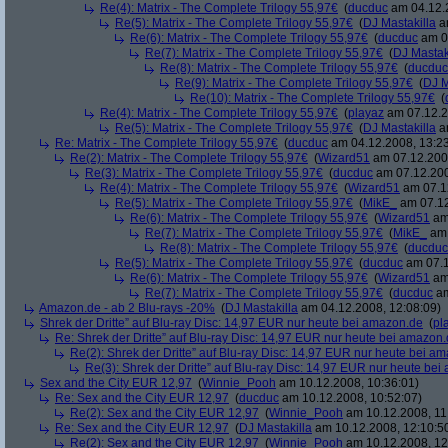
Re(4): Matrix - The Complete Trilogy 55,97€
(
ducduc
am 04.12.2
Re(5): Matrix - The Complete Trilogy 55,97€
(
DJ Mastakilla
am
Re(6): Matrix - The Complete Trilogy 55,97€
(
ducduc
am 04
Re(7): Matrix - The Complete Trilogy 55,97€
(
DJ Mastak
Re(8): Matrix - The Complete Trilogy 55,97€
(
ducduc
Re(9): Matrix - The Complete Trilogy 55,97€
(
DJ M
Re(10): Matrix - The Complete Trilogy 55,97€
(
Re(4): Matrix - The Complete Trilogy 55,97€
(
playaz
am 07.12.2
Re(5): Matrix - The Complete Trilogy 55,97€
(
DJ Mastakilla
am
Re: Matrix - The Complete Trilogy 55,97€
(
ducduc
am 04.12.2008, 13:23
Re(2): Matrix - The Complete Trilogy 55,97€
(
Wizard51
am 07.12.2008
Re(3): Matrix - The Complete Trilogy 55,97€
(
ducduc
am 07.12.200
Re(4): Matrix - The Complete Trilogy 55,97€
(
Wizard51
am 07.12
Re(5): Matrix - The Complete Trilogy 55,97€
(
MikE_
am 07.12
Re(6): Matrix - The Complete Trilogy 55,97€
(
Wizard51
am 
Re(7): Matrix - The Complete Trilogy 55,97€
(
MikE_
am 
Re(8): Matrix - The Complete Trilogy 55,97€
(
ducduc
Re(5): Matrix - The Complete Trilogy 55,97€
(
ducduc
am 07.1
Re(6): Matrix - The Complete Trilogy 55,97€
(
Wizard51
am 
Re(7): Matrix - The Complete Trilogy 55,97€
(
ducduc
am
Amazon.de - ab 2 Blu-rays -20%
(
DJ Mastakilla
am 04.12.2008, 12:08:09)
Shrek der Dritte” auf Blu-ray Disc: 14,97 EUR nur heute bei amazon.de
(
pl
Re: Shrek der Dritte” auf Blu-ray Disc: 14,97 EUR nur heute bei amazon
Re(2): Shrek der Dritte” auf Blu-ray Disc: 14,97 EUR nur heute bei a
Re(3): Shrek der Dritte” auf Blu-ray Disc: 14,97 EUR nur heute be
Sex and the City EUR 12,97
(
Winnie_Pooh
am 10.12.2008, 10:36:01)
Re: Sex and the City EUR 12,97
(
ducduc
am 10.12.2008, 10:52:07)
Re(2): Sex and the City EUR 12,97
(
Winnie_Pooh
am 10.12.2008, 11
Re: Sex and the City EUR 12,97
(
DJ Mastakilla
am 10.12.2008, 12:10:5
Re(2): Sex and the City EUR 12,97
(
Winnie_Pooh
am 10.12.2008, 12