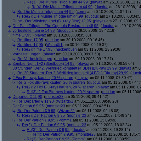
Re(3): Die Mumie Trilogie um 44,99
(
playaz
am 26.10.2008, 12:12
Re(4): Die Mumie Trilogie um 44,99
(
ducduc
am 26.10.2008, 14
Re: Die Mumie Trilogie um 44,99
(
cermi
am 26.10.2008, 11:07:12)
Re(2): Die Mumie Trilogie um 44,99
(
ducduc
am 27.10.2008, 08:34:5
Dune - Der Wüstenplanet (Blu-ray Disc) 13,95
(
playaz
am 27.10.2008, 09:
Der Pate Trilogie - The Coppola Restoration 48,95
(
ducduc
am 29.10.2008,
vorbestellen um je 14,99
(
ducduc
am 29.10.2008, 19:42:19)
filme 17,95
(
playaz
am 30.10.2008, 08:35:30)
Re: filme 17,95
(
ducduc
am 30.10.2008, 09:16:46)
Re: filme 17,95
(
Wizard51
am 30.10.2008, 09:19:37)
Re(2): filme 17,95
(
hackenbush
am 03.11.2008, 23:29:36)
Vorbestellungen
(
playaz
am 30.10.2008, 09:07:50)
Re: Vorbestellungen
(
ducduc
am 30.10.2008, 09:17:37)
Zombie Night 1+2 (Steelbook) 14,99
(
playaz
am 31.10.2008, 08:59:04)
30 Stunden: Der 2. Weltkrieg komplett (4 BDs) [Blu-ray] 29,99
(
playaz
am 03
Re: 30 Stunden: Der 2. Weltkrieg komplett (4 BDs) [Blu-ray] 29,99
(
ducd
2 Fox Blu-rays kaufen, 20 % sparen
(
playaz
am 05.11.2008, 07:30:47)
Re: 2 Fox Blu-rays kaufen, 20 % sparen
(
ducduc
am 05.11.2008, 07:44:
Re(2): 2 Fox Blu-rays kaufen, 20 % sparen
(
playaz
am 05.11.2008, 07
Re(3): 2 Fox Blu-rays kaufen, 20 % sparen
(
ducduc
am 05.11.2008,
Departed € 11,90
(
monster23
am 05.11.2008, 09:41:42)
Re: Departed € 11,90
(
Wizard51
am 05.11.2008, 09:48:28)
Der Patrion € 9,95
(
monster23
am 05.11.2008, 09:42:51)
Re: Der Patrion € 9,95
(
Wizard51
am 05.11.2008, 09:48:08)
Re(2): Der Patrion € 9,95
(
monster23
am 05.11.2008, 14:49:34)
Re: Der Patrion € 9,95
(
Pomm1
am 05.11.2008, 15:09:49)
Re(2): Der Patrion € 9,95
(
monster23
am 05.11.2008, 18:02:24)
Re(3): Der Patrion € 9,95
(
ducduc
am 05.11.2008, 19:28:14)
Re(4): Der Patrion € 9,95
(
monster23
am 05.11.2008, 20:18:57)
Re(3): Der Patrion € 9,95
(
Pomm1
am 06.11.2008, 13:30:59)