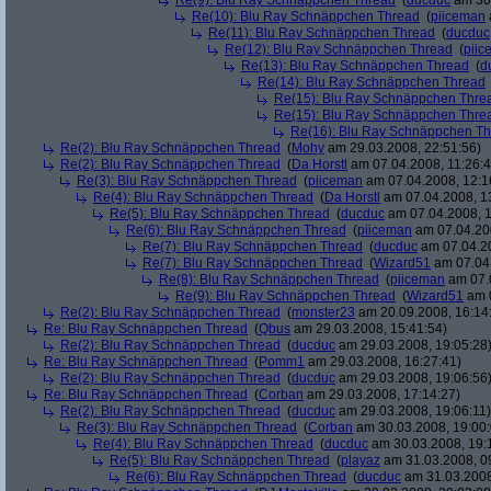
Re(9): Blu Ray Schnäppchen Thread
(
ducduc
am 30.
Re(10): Blu Ray Schnäppchen Thread
(
piiceman
Re(11): Blu Ray Schnäppchen Thread
(
ducduc
Re(12): Blu Ray Schnäppchen Thread
(
piic
Re(13): Blu Ray Schnäppchen Thread
(
d
Re(14): Blu Ray Schnäppchen Thread
Re(15): Blu Ray Schnäppchen Thre
Re(15): Blu Ray Schnäppchen Thre
Re(16): Blu Ray Schnäppchen T
Re(2): Blu Ray Schnäppchen Thread
(
Mohy
am 29.03.2008, 22:51:56)
Re(2): Blu Ray Schnäppchen Thread
(
Da Horstl
am 07.04.2008, 11:26:4
Re(3): Blu Ray Schnäppchen Thread
(
piiceman
am 07.04.2008, 12:1
Re(4): Blu Ray Schnäppchen Thread
(
Da Horstl
am 07.04.2008, 1
Re(5): Blu Ray Schnäppchen Thread
(
ducduc
am 07.04.2008, 1
Re(6): Blu Ray Schnäppchen Thread
(
piiceman
am 07.04.200
Re(7): Blu Ray Schnäppchen Thread
(
ducduc
am 07.04.20
Re(7): Blu Ray Schnäppchen Thread
(
Wizard51
am 07.04.
Re(8): Blu Ray Schnäppchen Thread
(
piiceman
am 07.0
Re(9): Blu Ray Schnäppchen Thread
(
Wizard51
am 0
Re(2): Blu Ray Schnäppchen Thread
(
monster23
am 20.09.2008, 16:14
Re: Blu Ray Schnäppchen Thread
(
Qbus
am 29.03.2008, 15:41:54)
Re(2): Blu Ray Schnäppchen Thread
(
ducduc
am 29.03.2008, 19:05:28
Re: Blu Ray Schnäppchen Thread
(
Pomm1
am 29.03.2008, 16:27:41)
Re(2): Blu Ray Schnäppchen Thread
(
ducduc
am 29.03.2008, 19:06:56
Re: Blu Ray Schnäppchen Thread
(
Corban
am 29.03.2008, 17:14:27)
Re(2): Blu Ray Schnäppchen Thread
(
ducduc
am 29.03.2008, 19:06:11)
Re(3): Blu Ray Schnäppchen Thread
(
Corban
am 30.03.2008, 19:00:
Re(4): Blu Ray Schnäppchen Thread
(
ducduc
am 30.03.2008, 19:
Re(5): Blu Ray Schnäppchen Thread
(
playaz
am 31.03.2008, 0
Re(6): Blu Ray Schnäppchen Thread
(
ducduc
am 31.03.2008