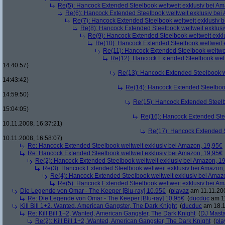
Re(5): Hancock Extended Steelbook weltweit exklusiv bei A
Re(6): Hancock Extended Steelbook weltweit exklusiv bei
Re(7): Hancock Extended Steelbook weltweit exklusiv 
Re(8): Hancock Extended Steelbook weltweit exklusi
Re(9): Hancock Extended Steelbook weltweit exkl
Re(10): Hancock Extended Steelbook weltweit 
Re(11): Hancock Extended Steelbook weltwei
Re(12): Hancock Extended Steelbook welt
14:40:57)
Re(13): Hancock Extended Steelbook w
14:43:42)
Re(14): Hancock Extended Steelbook
14:59:50)
Re(15): Hancock Extended Steelb
15:04:05)
Re(16): Hancock Extended Stee
10.11.2008, 16:37:21)
Re(17): Hancock Extended S
10.11.2008, 16:58:07)
Re: Hancock Extended Steelbook weltweit exklusiv bei Amazon, 19,95€
Re: Hancock Extended Steelbook weltweit exklusiv bei Amazon, 19,95€
Re(2): Hancock Extended Steelbook weltweit exklusiv bei Amazon, 1
Re(3): Hancock Extended Steelbook weltweit exklusiv bei Amazon,
Re(4): Hancock Extended Steelbook weltweit exklusiv bei Amaz
Re(5): Hancock Extended Steelbook weltweit exklusiv bei A
Die Legende von Omar - The Keeper [Blu-ray] 10,95€
(
playaz
am 11.11.200
Re: Die Legende von Omar - The Keeper [Blu-ray] 10,95€
(
ducduc
am 11
Kill Bill 1+2, Wanted, American Gangster, The Dark Knight
(
ducduc
am 18.1
Re: Kill Bill 1+2, Wanted, American Gangster, The Dark Knight
(
DJ Masta
Re(2): Kill Bill 1+2, Wanted, American Gangster, The Dark Knight
(
pla