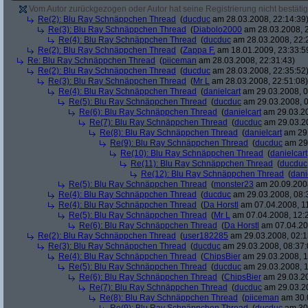
Vom Autor zurückgezogen oder Autor hat seine Registrierung nicht bestätig
Re(2): Blu Ray Schnäppchen Thread
(
ducduc
am 28.03.2008, 22:14:39
Re(3): Blu Ray Schnäppchen Thread
(
Diabolo2000
am 28.03.2008, 2
Re(4): Blu Ray Schnäppchen Thread
(
ducduc
am 28.03.2008, 22:
Re(2): Blu Ray Schnäppchen Thread
(
Zappa F.
am 18.01.2009, 23:33:5
Re: Blu Ray Schnäppchen Thread
(
piiceman
am 28.03.2008, 22:31:43)
Re(2): Blu Ray Schnäppchen Thread
(
ducduc
am 28.03.2008, 22:35:52
Re(3): Blu Ray Schnäppchen Thread
(
Mr L
am 28.03.2008, 22:51:08)
Re(4): Blu Ray Schnäppchen Thread
(
danielcart
am 29.03.2008, 0
Re(5): Blu Ray Schnäppchen Thread
(
ducduc
am 29.03.2008, 0
Re(6): Blu Ray Schnäppchen Thread
(
danielcart
am 29.03.20
Re(7): Blu Ray Schnäppchen Thread
(
ducduc
am 29.03.20
Re(8): Blu Ray Schnäppchen Thread
(
danielcart
am 29.
Re(9): Blu Ray Schnäppchen Thread
(
ducduc
am 29.
Re(10): Blu Ray Schnäppchen Thread
(
danielcart
Re(11): Blu Ray Schnäppchen Thread
(
ducduc
Re(12): Blu Ray Schnäppchen Thread
(
dani
Re(5): Blu Ray Schnäppchen Thread
(
monster23
am 20.09.2008
Re(4): Blu Ray Schnäppchen Thread
(
ducduc
am 29.03.2008, 08:
Re(4): Blu Ray Schnäppchen Thread
(
Da Horstl
am 07.04.2008, 11
Re(5): Blu Ray Schnäppchen Thread
(
Mr L
am 07.04.2008, 12:
Re(6): Blu Ray Schnäppchen Thread
(
Da Horstl
am 07.04.20
Re(2): Blu Ray Schnäppchen Thread
(
user182285
am 29.03.2008, 02:1
Re(3): Blu Ray Schnäppchen Thread
(
ducduc
am 29.03.2008, 08:37:
Re(4): Blu Ray Schnäppchen Thread
(
ChipsBier
am 29.03.2008, 1
Re(5): Blu Ray Schnäppchen Thread
(
ducduc
am 29.03.2008, 1
Re(6): Blu Ray Schnäppchen Thread
(
ChipsBier
am 29.03.20
Re(7): Blu Ray Schnäppchen Thread
(
ducduc
am 29.03.20
Re(8): Blu Ray Schnäppchen Thread
(
piiceman
am 30.0