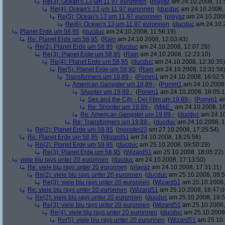
Re(3): Ocean's 13 um 11,97 euronnen
(
playaz
am 24.10.2008, 11:
Re(4): Ocean's 13 um 11,97 euronnen
(
ducduc
am 24.10.2008, 
Re(5): Ocean's 13 um 11,97 euronnen
(
playaz
am 24.10.2008
Re(6): Ocean's 13 um 11,97 euronnen
(
ducduc
am 24.10.2
Planet Erde um 58,95
(
ducduc
am 24.10.2008, 11:56:19)
Re: Planet Erde um 58,95
(
Rain
am 24.10.2008, 12:03:43)
Re(2): Planet Erde um 58,95
(
ducduc
am 24.10.2008, 12:07:26)
Re(3): Planet Erde um 58,95
(
Rain
am 24.10.2008, 12:23:10)
Re(4): Planet Erde um 58,95
(
ducduc
am 24.10.2008, 12:30:35)
Re(5): Planet Erde um 58,95
(
Rain
am 24.10.2008, 12:31:58
Transformers um 19,89,-
(
Pomm1
am 24.10.2008, 16:02:5
American Gangster um 19,89,-
(
Pomm1
am 24.10.2008,
Shooter um 19,89,-
(
Pomm1
am 24.10.2008, 16:05:1
Sex and the City - Der Film um 19,89,-
(
Pomm1
am
Re: Shooter um 19,89,-
(
MikE_
am 24.10.2008, 16
Re: American Gangster um 19,89,-
(
ducduc
am 24.10
Re: Transformers um 19,89,-
(
ducduc
am 24.10.2008, 1
Re(2): Planet Erde um 58,95
(
monster23
am 27.10.2008, 17:25:54)
Re: Planet Erde um 58,95
(
Wizard51
am 24.10.2008, 18:25:56)
Re(2): Planet Erde um 58,95
(
ducduc
am 25.10.2008, 09:50:29)
Re(3): Planet Erde um 58,95
(
Wizard51
am 25.10.2008, 18:05:22)
viele blu rays unter 20 euronnen
(
ducduc
am 24.10.2008, 17:13:50)
Re: viele blu rays unter 20 euronnen
(
playaz
am 24.10.2008, 17:31:11)
Re(2): viele blu rays unter 20 euronnen
(
ducduc
am 25.10.2008, 09:5
Re(3): viele blu rays unter 20 euronnen
(
Wizard51
am 25.10.2008,
Re: viele blu rays unter 20 euronnen
(
Wizard51
am 25.10.2008, 18:47:0
Re(2): viele blu rays unter 20 euronnen
(
ducduc
am 25.10.2008, 19:5
Re(3): viele blu rays unter 20 euronnen
(
Wizard51
am 25.10.2008,
Re(4): viele blu rays unter 20 euronnen
(
ducduc
am 25.10.2008,
Re(5): viele blu rays unter 20 euronnen
(
Wizard51
am 25.10.