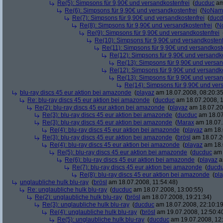
Re(5): Simpsons für 9,90€ und versandkostenfrei
(
ducduc
am
Re(6): Simpsons für 9,90€ und versandkostenfrei
(
NoNam
Re(7): Simpsons für 9,90€ und versandkostenfrei
(
ducd
Re(8): Simpsons für 9,90€ und versandkostenfrei
(
N
Re(9): Simpsons für 9,90€ und versandkostenfrei
Re(10): Simpsons für 9,90€ und versandkostenf
Re(11): Simpsons für 9,90€ und versandkost
Re(12): Simpsons für 9,90€ und versandko
Re(13): Simpsons für 9,90€ und versan
Re(12): Simpsons für 9,90€ und versandko
Re(13): Simpsons für 9,90€ und versan
Re(14): Simpsons für 9,90€ und ver
blu-ray discs 45 eur aktion bei amazonde
(
playaz
am 18.07.2008, 08:20:35
Re: blu-ray discs 45 eur aktion bei amazonde
(
ducduc
am 18.07.2008, 1
Re(2): blu-ray discs 45 eur aktion bei amazonde
(
playaz
am 18.07.200
Re(3): blu-ray discs 45 eur aktion bei amazonde
(
ducduc
am 18.07
Re(3): blu-ray discs 45 eur aktion bei amazonde
(
Marax
am 18.07.
Re(4): blu-ray discs 45 eur aktion bei amazonde
(
playaz
am 18.
Re(3): blu-ray discs 45 eur aktion bei amazonde
(
brösl
am 18.07.2
Re(4): blu-ray discs 45 eur aktion bei amazonde
(
playaz
am 18.
Re(5): blu-ray discs 45 eur aktion bei amazonde
(
ducduc
am 
Re(6): blu-ray discs 45 eur aktion bei amazonde
(
playaz
a
Re(7): blu-ray discs 45 eur aktion bei amazonde
(
ducd
Re(8): blu-ray discs 45 eur aktion bei amazonde
(
pl
unglaubliche hulk blu-ray
(
brösl
am 18.07.2008, 11:54:48)
Re: unglaubliche hulk blu-ray
(
ducduc
am 18.07.2008, 13:00:55)
Re(2): unglaubliche hulk blu-ray
(
brösl
am 18.07.2008, 19:21:34)
Re(3): unglaubliche hulk blu-ray
(
ducduc
am 18.07.2008, 22:10:19
Re(4): unglaubliche hulk blu-ray
(
brösl
am 19.07.2008, 12:50:4
Re(5): unglaubliche hulk blu-ray
(
ducduc
am 19.07.2008, 12: