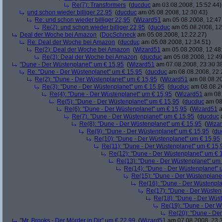
Re(7): Transformers
(
ducduc
am 03.08.2008, 15:52:44)
und schon wieder billiger 22,95
(
ducduc
am 05.08.2008, 12:30:43)
Re: und schon wieder billiger 22,95
(
Wizard51
am 05.08.2008, 12:47
Re(2): und schon wieder billiger 22,95
(
ducduc
am 05.08.2008, 12
Deal der Woche bei Amazon
(
DocSchneck
am 05.08.2008, 12:22:27)
Re: Deal der Woche bei Amazon
(
ducduc
am 05.08.2008, 12:34:51)
Re(2): Deal der Woche bei Amazon
(
Wizard51
am 05.08.2008, 12:48
Re(3): Deal der Woche bei Amazon
(
ducduc
am 05.08.2008, 12:49
"Dune - Der Wüstenplanet" um € 15,95
(
Wizard51
am 07.08.2008, 23:30:3
Re: "Dune - Der Wüstenplanet" um € 15,95
(
ducduc
am 08.08.2008, 22:
Re(2): "Dune - Der Wüstenplanet" um € 15,95
(
Wizard51
am 08.08.20
Re(3): "Dune - Der Wüstenplanet" um € 15,95
(
ducduc
am 08.08.20
Re(4): "Dune - Der Wüstenplanet" um € 15,95
(
Wizard51
am 08.
Re(5): "Dune - Der Wüstenplanet" um € 15,95
(
ducduc
am 08.
Re(6): "Dune - Der Wüstenplanet" um € 15,95
(
Wizard51
a
Re(7): "Dune - Der Wüstenplanet" um € 15,95
(
ducduc
a
Re(8): "Dune - Der Wüstenplanet" um € 15,95
(
Wiza
Re(9): "Dune - Der Wüstenplanet" um € 15,95
(
du
Re(10): "Dune - Der Wüstenplanet" um € 15,95
Re(11): "Dune - Der Wüstenplanet" um € 15,
Re(12): "Dune - Der Wüstenplanet" um € 
Re(13): "Dune - Der Wüstenplanet" um
Re(14): "Dune - Der Wüstenplanet" 
Re(15): "Dune - Der Wüstenplane
Re(16): "Dune - Der Wüstenpla
Re(17): "Dune - Der Wüsten
Re(18): "Dune - Der Wüs
Re(19): "Dune - Der W
Re(20): "Dune - De
"Mr. Brooks - Der Mörder in Dir" um € 22,99
(
Wizard51
am 07.08.2008, 23: