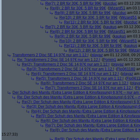
Re(7): 2 BR für 30€, 5 BR für 99€
(
ducduc
am 03.12.200
Re(8): 2 BR für 30€, 5 BR für 99€
(
Wizard51
am 03.1
Re(9): 2 BR für 30€, 5 BR für 99€
(
ducduc
am 03.1
Re(10): 2 BR für 30€, 5 BR für 99€
(
Wizard51
a
Re(11): 2 BR für 30€, 5 BR für 99€
(
ducduc
a
Re(7): 2 BR für 30€, 5 BR für 99€
(
kaukus
am 03.12.200
Re(8): 2 BR für 30€, 5 BR für 99€
(
Wizard51
am 03.1
Re(9): 2 BR für 30€, 5 BR für 99€
(
kaukus
am 03.1
Re(10): 2 BR für 30€, 5 BR für 99€
(
Wizard51
a
Re(11): 2 BR für 30€, 5 BR für 99€
(
kaukus
a
Re(12): 2 BR für 30€, 5 BR für 99€
(
Wiza
Transformers 2 Disc SE 14,97€ nur am 1.12.!
(
playaz
am 01.12.2008, 09:2
Re: Transformers 2 Disc SE 14,97€ nur am 1.12.!
(
Pomm1
am 01.12.200
Re(2): Transformers 2 Disc SE 14,97€ nur am 1.12.!
(
playaz
am 01.12
Re(3): Transformers 2 Disc SE 14,97€ nur am 1.12.!
(
Flo061180
am
Re(4): Transformers 2 Disc SE 14,97€ nur am 1.12.!
(
playaz
am 
Re(5): Transformers 2 Disc SE 14,97€ nur am 1.12.!
(
Flo061
Re(6): Transformers 2 Disc SE 14,97€ nur am 1.12.!
(
play
Re(7): Transformers 2 Disc SE 14,97€ nur am 1.12.!
(
Fl
Der Schuh des Manitu (Extra Large Edition & Kinofassung) 6,97€ -- nur am
Re: Der Schuh des Manitu (Extra Large Edition & Kinofassung) 6,97€ -- 
Re(2): Der Schuh des Manitu (Extra Large Edition & Kinofassung) 6,9
Re(3): Der Schuh des Manitu (Extra Large Edition & Kinofassung) 6
Re(4): Der Schuh des Manitu (Extra Large Edition & Kinofassung
Re(5): Der Schuh des Manitu (Extra Large Edition & Kinofass
Re(6): Der Schuh des Manitu (Extra Large Edition & Kinofa
Re(7): Der Schuh des Manitu (Extra Large Edition & Kin
Re(8): Der Schuh des Manitu (Extra Large Edition & 
15:27:33)
Re(9): Der Schuh des Manitu (Extra Large Edition 