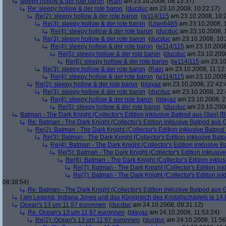
sleepy hollow & der rote baron
(
Rain
am 23.10.2008, 08:13:37)
Re: sleepy hollow & der rote baron
(
ducduc
am 23.10.2008, 10:22:17)
Re(2): sleepy hollow & der rote baron
(
w114/115
am 23.10.2008, 10:
Re(3): sleepy hollow & der rote baron
(
User6465
am 23.10.2008, 1
Re(4): sleepy hollow & der rote baron
(
ducduc
am 23.10.2008, 
Re(3): sleepy hollow & der rote baron
(
ducduc
am 23.10.2008, 10:
Re(4): sleepy hollow & der rote baron
(
w114/115
am 23.10.2008
Re(5): sleepy hollow & der rote baron
(
ducduc
am 23.10.2008
Re(6): sleepy hollow & der rote baron
(
w114/115
am 23.10
Re(3): sleepy hollow & der rote baron
(
Rain
am 23.10.2008, 11:12
Re(4): sleepy hollow & der rote baron
(
w114/115
am 23.10.2008,
Re(2): sleepy hollow & der rote baron
(
playaz
am 23.10.2008, 22:42:
Re(3): sleepy hollow & der rote baron
(
ducduc
am 23.10.2008, 22:
Re(4): sleepy hollow & der rote baron
(
playaz
am 23.10.2008, 2
Re(5): sleepy hollow & der rote baron
(
ducduc
am 23.10.2008
Batman - The Dark Knight (Collector's Edition inklusive Batpod aus Glas) [B
Re: Batman - The Dark Knight (Collector's Edition inklusive Batpod aus G
Re(2): Batman - The Dark Knight (Collector's Edition inklusive Batpod 
Re(3): Batman - The Dark Knight (Collector's Edition inklusive Batp
Re(4): Batman - The Dark Knight (Collector's Edition inklusive B
Re(5): Batman - The Dark Knight (Collector's Edition inklusive
Re(6): Batman - The Dark Knight (Collector's Edition inklus
Re(7): Batman - The Dark Knight (Collector's Edition ink
Re(7): Batman - The Dark Knight (Collector's Edition ink
08:38:54)
Re: Batman - The Dark Knight (Collector's Edition inklusive Batpod aus G
I am Legend, Indiana Jones und das Königreich des Kristallschädels je 14,
Ocean's 13 um 11,97 euronnen
(
ducduc
am 24.10.2008, 09:31:12)
Re: Ocean's 13 um 11,97 euronnen
(
playaz
am 24.10.2008, 11:53:24)
Re(2): Ocean's 13 um 11,97 euronnen
(
ducduc
am 24.10.2008, 11:56