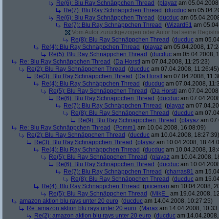
Re(6): Blu Ray Schnäppchen Thread
(
playaz
am 05.04.2008,
Re(7): Blu Ray Schnäppchen Thread
(
ducduc
am 05.04.20
Re(6): Blu Ray Schnäppchen Thread
(
ducduc
am 05.04.2008
Re(7): Blu Ray Schnäppchen Thread
(
Wizard51
am 05.04.
Vom Autor zurückgezogen oder Autor hat seine Registrie
Re(8): Blu Ray Schnäppchen Thread
(
ducduc
am 05.04
Re(4): Blu Ray Schnäppchen Thread
(
playaz
am 05.04.2008, 17:2
Re(5): Blu Ray Schnäppchen Thread
(
ducduc
am 05.04.2008, 1
Re: Blu Ray Schnäppchen Thread
(
Da Horstl
am 07.04.2008, 11:25:23)
Re(2): Blu Ray Schnäppchen Thread
(
ducduc
am 07.04.2008, 11:26:45)
Re(3): Blu Ray Schnäppchen Thread
(
Da Horstl
am 07.04.2008, 11:3
Re(4): Blu Ray Schnäppchen Thread
(
ducduc
am 07.04.2008, 11:
Re(5): Blu Ray Schnäppchen Thread
(
Da Horstl
am 07.04.2008,
Re(6): Blu Ray Schnäppchen Thread
(
ducduc
am 07.04.2008
Re(7): Blu Ray Schnäppchen Thread
(
playaz
am 07.04.200
Re(8): Blu Ray Schnäppchen Thread
(
ducduc
am 07.04
Re(9): Blu Ray Schnäppchen Thread
(
playaz
am 07.
Re: Blu Ray Schnäppchen Thread
(
Pomm1
am 10.04.2008, 16:08:09)
Re(2): Blu Ray Schnäppchen Thread
(
ducduc
am 10.04.2008, 18:27:39
Re(3): Blu Ray Schnäppchen Thread
(
playaz
am 10.04.2008, 18:44:
Re(4): Blu Ray Schnäppchen Thread
(
ducduc
am 10.04.2008, 18:
Re(5): Blu Ray Schnäppchen Thread
(
playaz
am 10.04.2008, 1
Re(6): Blu Ray Schnäppchen Thread
(
ducduc
am 10.04.2008
Re(7): Blu Ray Schnäppchen Thread
(
charras81
am 15.04
Re(8): Blu Ray Schnäppchen Thread
(
ducduc
am 15.04
Re(4): Blu Ray Schnäppchen Thread
(
piiceman
am 10.04.2008, 20
Re(5): Blu Ray Schnäppchen Thread
(
MikE_
am 19.04.2008, 12
amazon aktion blu rays unter 20 euro
(
ducduc
am 14.04.2008, 10:27:25)
Re: amazon aktion blu rays unter 20 euro
(
Marax
am 14.04.2008, 10:33
Re(2): amazon aktion blu rays unter 20 euro
(
ducduc
am 14.04.2008,