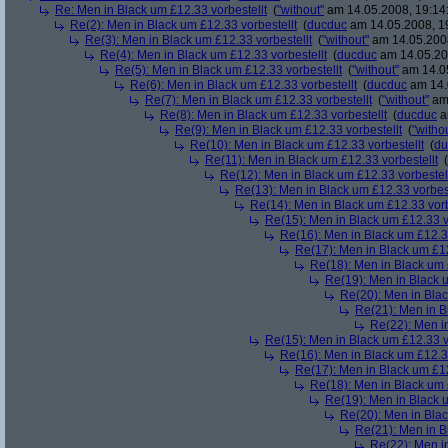
Re: Men in Black um £12.33 vorbestellt
(
"without"
am 14.05.2008, 19:14
Re(2): Men in Black um £12.33 vorbestellt
(
ducduc
am 14.05.2008, 1
Re(3): Men in Black um £12.33 vorbestellt
(
"without"
am 14.05.2008
Re(4): Men in Black um £12.33 vorbestellt
(
ducduc
am 14.05.20
Re(5): Men in Black um £12.33 vorbestellt
(
"without"
am 14.05
Re(6): Men in Black um £12.33 vorbestellt
(
ducduc
am 14.
Re(7): Men in Black um £12.33 vorbestellt
(
"without"
am 
Re(8): Men in Black um £12.33 vorbestellt
(
ducduc
a
Re(9): Men in Black um £12.33 vorbestellt
(
"witho
Re(10): Men in Black um £12.33 vorbestellt
(
du
Re(11): Men in Black um £12.33 vorbestellt
(
Re(12): Men in Black um £12.33 vorbestel
Re(13): Men in Black um £12.33 vorbest
Re(14): Men in Black um £12.33 vorb
Re(15): Men in Black um £12.33 v
Re(16): Men in Black um £12.33
Re(17): Men in Black um £12
Re(18): Men in Black um 
Re(19): Men in Black u
Re(20): Men in Blac
Re(21): Men in B
Re(22): Men in
Re(15): Men in Black um £12.33 v
Re(16): Men in Black um £12.33
Re(17): Men in Black um £12
Re(18): Men in Black um 
Re(19): Men in Black u
Re(20): Men in Blac
Re(21): Men in B
Re(22): Men in