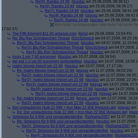
Re(5): Rambo 24,99
(
ducduc
am 25.06.2008, 08:38:11)
Re(6): Rambo 24,99
(
playaz
am 25.06.2008, 08:39:17)
Re(7): Rambo 24,99
(
ducduc
am 25.06.2008, 08:41:18
Re(8): Rambo 24,99
(
playaz
am 25.06.2008, 08:42:
Re(9): Rambo 24,99
(
ducduc
am 25.06.2008, 08:
Vom Autor zurückgezogen oder Autor hat seine Regi
17:02:37)
The Fifth Element $11.95 amazon.com
(
brösl
am 26.06.2008, 15:54:45)
Re: Blu Ray Schnäppchen Thread
(
DocSchneck
am 04.07.2008, 08:25:16)
Re(2): Blu Ray Schnäppchen Thread
(
ducduc
am 04.07.2008, 11:15:54)
Re(3): Blu Ray Schnäppchen Thread
(
DocSchneck
am 04.07.2008, 1
Re(4): Blu Ray Schnäppchen Thread
(
ducduc
am 04.07.2008, 16:
rocky 1 um 7,90 euronnen
(
ducduc
am 10.07.2008, 09:39:54)
der pat 1-3 um 60 euronnen vorbestellbar
(
ducduc
am 10.07.2008, 16:58:1
matrix trilogie import um 22,99
(
ducduc
am 10.07.2008, 17:17:18)
Re: matrix trilogie import um 22,99
(
playaz
am 11.07.2008, 08:02:20)
Re(2): matrix trilogie import um 22,99
(
ducduc
am 11.07.2008, 08:05:
Re(2): matrix trilogie import um 22,99
(
ducduc
am 11.07.2008, 22:26:
Re(3): matrix trilogie import um 22,99
(
playaz
am 14.07.2008, 07:5
Re(4): matrix trilogie import um 22,99
(
ducduc
am 14.07.2008, 1
Re(5): matrix trilogie import um 22,99
(
playaz
am 14.07.2008,
Re: matrix trilogie import um 22,99
(
bruce_wayne
am 12.07.2008, 18:24
Re(2): matrix trilogie import um 22,99
(
ducduc
am 13.07.2008, 00:21:
Der unglaubliche Hulk 22,99€ + Iron Man 22,95€ [Amazon.de]
(
playaz
am 1
Re: Der unglaubliche Hulk 22,99€ + Iron Man 22,95€ [Amazon.de]
(
duc
Simpsons für 9,90€ und versandkostenfrei
(
NoName2007
am 11.07.2008, 
Re: Simpsons für 9,90€ und versandkostenfrei
(
ducduc
am 11.07.2008, 
Re(2): Simpsons für 9,90€ und versandkostenfrei
(
NoName2007
am 1
Re(3): Simpsons für 9,90€ und versandkostenfrei
(
ducduc
am 11.0
Re(4): Simpsons für 9,90€ und versandkostenfrei
(
NoName200