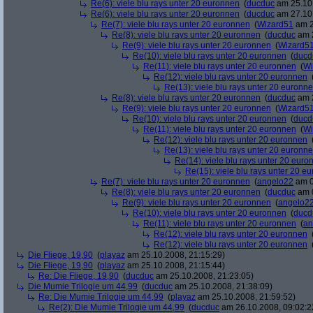
Re(6): viele blu rays unter 20 euronnen
(
ducduc
am 25.10.
Re(6): viele blu rays unter 20 euronnen
(
ducduc
am 27.10.
Re(7): viele blu rays unter 20 euronnen
(
Wizard51
am 2
Re(8): viele blu rays unter 20 euronnen
(
ducduc
am 2
Re(9): viele blu rays unter 20 euronnen
(
Wizard5
Re(10): viele blu rays unter 20 euronnen
(
ducd
Re(11): viele blu rays unter 20 euronnen
(
Wi
Re(12): viele blu rays unter 20 euronnen
Re(13): viele blu rays unter 20 euronn
Re(8): viele blu rays unter 20 euronnen
(
ducduc
am 2
Re(9): viele blu rays unter 20 euronnen
(
Wizard5
Re(10): viele blu rays unter 20 euronnen
(
ducd
Re(11): viele blu rays unter 20 euronnen
(
Wi
Re(12): viele blu rays unter 20 euronnen
Re(13): viele blu rays unter 20 euronn
Re(14): viele blu rays unter 20 euro
Re(15): viele blu rays unter 20 e
Re(7): viele blu rays unter 20 euronnen
(
angelo22
am 0
Re(8): viele blu rays unter 20 euronnen
(
ducduc
am 0
Re(9): viele blu rays unter 20 euronnen
(
angelo2
Re(10): viele blu rays unter 20 euronnen
(
ducd
Re(11): viele blu rays unter 20 euronnen
(
an
Re(12): viele blu rays unter 20 euronnen
Re(12): viele blu rays unter 20 euronnen
Die Fliege, 19,90
(
playaz
am 25.10.2008, 21:15:29)
Die Fliege, 19,90
(
playaz
am 25.10.2008, 21:15:44)
Re: Die Fliege, 19,90
(
ducduc
am 25.10.2008, 21:23:05)
Die Mumie Trilogie um 44,99
(
ducduc
am 25.10.2008, 21:38:09)
Re: Die Mumie Trilogie um 44,99
(
playaz
am 25.10.2008, 21:59:52)
Re(2): Die Mumie Trilogie um 44,99
(
ducduc
am 26.10.2008, 09:02:2