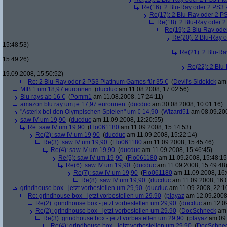
Re(16): 2 Blu-Ray oder 2 PS3 
Re(17): 2 Blu-Ray oder 2 P
Re(18): 2 Blu-Ray oder 2
Re(19): 2 Blu-Ray ode
Re(20): 2 Blu-Ray 
15:48:53)
Re(21): 2 Blu-Ra
15:49:26)
Re(22): 2 Blu
19.09.2008, 15:50:52)
Re: 2 Blu-Ray oder 2 PS3 Platinum Games für 35 €
(
Devil's Sidekick
am 
MIB 1 um 18,97 euronnen
(
ducduc
am 11.08.2008, 17:02:56)
Blu-rays ab 16 €
(
Pomm1
am 11.08.2008, 17:24:11)
amazon blu ray um je 17,97 euronnen
(
ducduc
am 30.08.2008, 10:01:16)
"Asterix bei den Olympischen Spielen" um € 14,90
(
Wizard51
am 08.09.200
saw IV um 19,90
(
ducduc
am 11.09.2008, 12:20:55)
Re: saw IV um 19,90
(
Flo061180
am 11.09.2008, 15:14:53)
Re(2): saw IV um 19,90
(
ducduc
am 11.09.2008, 15:22:14)
Re(3): saw IV um 19,90
(
Flo061180
am 11.09.2008, 15:45:46)
Re(4): saw IV um 19,90
(
ducduc
am 11.09.2008, 15:46:45)
Re(5): saw IV um 19,90
(
Flo061180
am 11.09.2008, 15:48:15
Re(6): saw IV um 19,90
(
ducduc
am 11.09.2008, 15:49:48
Re(7): saw IV um 19,90
(
Flo061180
am 11.09.2008, 16:
Re(8): saw IV um 19,90
(
ducduc
am 11.09.2008, 16:
grindhouse box - jetzt vorbestellen um 29,90
(
ducduc
am 11.09.2008, 22:1
Re: grindhouse box - jetzt vorbestellen um 29,90
(
playaz
am 12.09.2008,
Re(2): grindhouse box - jetzt vorbestellen um 29,90
(
ducduc
am 12.09
Re(2): grindhouse box - jetzt vorbestellen um 29,90
(
DocSchneck
am 
Re(3): grindhouse box - jetzt vorbestellen um 29,90
(
playaz
am 09.
Re(4): grindhouse box - jetzt vorbestellen um 29,90
(
DocSchne