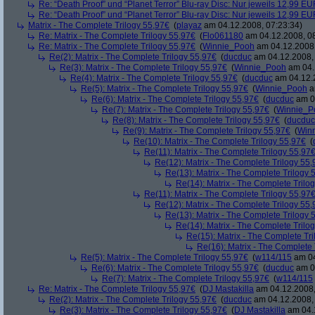
Re: “Death Proof” und “Planet Terror” Blu-ray Disc: Nur jeweils 12,99 E
Re: “Death Proof” und “Planet Terror” Blu-ray Disc: Nur jeweils 12,99 E
Matrix - The Complete Trilogy 55,97€
(
playaz
am 04.12.2008, 07:23:34)
Re: Matrix - The Complete Trilogy 55,97€
(
Flo061180
am 04.12.2008, 08
Re: Matrix - The Complete Trilogy 55,97€
(
Winnie_Pooh
am 04.12.2008,
Re(2): Matrix - The Complete Trilogy 55,97€
(
ducduc
am 04.12.2008, 
Re(3): Matrix - The Complete Trilogy 55,97€
(
Winnie_Pooh
am 04.
Re(4): Matrix - The Complete Trilogy 55,97€
(
ducduc
am 04.12.2
Re(5): Matrix - The Complete Trilogy 55,97€
(
Winnie_Pooh
a
Re(6): Matrix - The Complete Trilogy 55,97€
(
ducduc
am 04
Re(7): Matrix - The Complete Trilogy 55,97€
(
Winnie_P
Re(8): Matrix - The Complete Trilogy 55,97€
(
ducduc
Re(9): Matrix - The Complete Trilogy 55,97€
(
Win
Re(10): Matrix - The Complete Trilogy 55,97€
(
Re(11): Matrix - The Complete Trilogy 55,97
Re(12): Matrix - The Complete Trilogy 55
Re(13): Matrix - The Complete Trilogy 
Re(14): Matrix - The Complete Trilo
Re(11): Matrix - The Complete Trilogy 55,97
Re(12): Matrix - The Complete Trilogy 55
Re(13): Matrix - The Complete Trilogy 
Re(14): Matrix - The Complete Trilo
Re(15): Matrix - The Complete Tr
Re(16): Matrix - The Complete 
Re(5): Matrix - The Complete Trilogy 55,97€
(
w114/115
am 04
Re(6): Matrix - The Complete Trilogy 55,97€
(
ducduc
am 04
Re(7): Matrix - The Complete Trilogy 55,97€
(
w114/115
Re: Matrix - The Complete Trilogy 55,97€
(
DJ Mastakilla
am 04.12.2008,
Re(2): Matrix - The Complete Trilogy 55,97€
(
ducduc
am 04.12.2008, 
Re(3): Matrix - The Complete Trilogy 55,97€
(
DJ Mastakilla
am 04.1