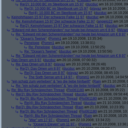
Re: 10.000 BC im Steelbook um 15,97
(
Esubam
am 16.10.2008, 09:10:
Re(2): 10.000 BC im Steelbook um 15,97
(
ducduc
am 16.10.2008, 09
Re(3): 10.000 BC im Steelbook um 15,97
(
playaz
am 16.10.2008, 
Re(4): 10.000 BC im Steelbook um 15,97
(
ducduc
am 16.10.200
Keinohrhasen 15,97 Der schwarze Falke 11,97
(
ducduc
am 16.10.2008, 09
Re: Keinohrhasen 15,97 Der schwarze Falke 11,97
(
angelo22
am 16.10.
Re(2): Keinohrhasen 15,97 Der schwarze Falke 11,97
(
ducduc
am 16.
"Edward mit den Scherenhänden" nur heute bei Amazon um € 8,97
(
Wizar
Re: "Edward mit den Scherenhänden" nur heute bei Amazon um € 8,97
"Ocean's Twelve"
(
Pomm1
am 19.10.2008, 13:35:34)
Penelope
(
Pomm1
am 19.10.2008, 13:38:01)
Re: Penelope
(
ducduc
am 19.10.2008, 13:50:25)
Re: "Ocean's Twelve"
(
ducduc
am 19.10.2008, 13:50:56)
Re: "Edward mit den Scherenhänden" nur heute bei Amazon um € 8,97
Das Omen um 8,97
(
ducduc
am 20.10.2008, 07:00:32)
Re: Das Omen um 8,97
(
playaz
am 20.10.2008, 08:26:48)
Re(2): Das Omen um 8,97
(
ducduc
am 20.10.2008, 08:30:47)
Re(3): Das Omen um 8,97
(
playaz
am 20.10.2008, 08:45:10)
The Sixth Sense um € 14,97,-
(
Pomm1
am 20.10.2008, 14:04:5
"ein schatz zum verlieben" & "wo die liebe hinfaellt"
(
Rain
am 21.10.2008, 
Re: "ein schatz zum verlieben" & "wo die liebe hinfaellt"
(
ducduc
am 21.1
Re: Blu Ray Schnäppchen Thread
(
Flo061180
am 21.10.2008, 09:35:22)
Re(2): Blu Ray Schnäppchen Thread
(
ducduc
am 21.10.2008, 09:58:44
Re(3): Blu Ray Schnäppchen Thread
(
Flo061180
am 21.10.2008, 09:
Re(4): Blu Ray Schnäppchen Thread
(
ducduc
am 21.10.2008, 10:
Re(2): Blu Ray Schnäppchen Thread
(
Rain
am 21.10.2008, 10:23:35)
Re(3): Blu Ray Schnäppchen Thread
(
Flo061180
am 21.10.2008, 10:
Re(4): Blu Ray Schnäppchen Thread
(
Rain
am 21.10.2008, 10:25:
"War" um 17,97,-
(
Pomm1
am 22.10.2008, 13:34:22)
"Ocean's Eleven" um 11,97,-
(
Pomm1
am 22.10.2008, 13:36: