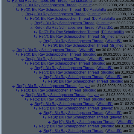
Re: Blu Ray Schnäppchen Thread
(
DJ Mastakilla
am 29.03.2008, 20:03:08
Re(2): Blu Ray Schnäppchen Thread
(
ducduc
am 29.03.2008, 20:11:26)
Re(3): Blu Ray Schnäppchen Thread
(
DJ Mastakilla
am 30.03.2008, 
Re(4): Blu Ray Schnäppchen Thread
(
ducduc
am 30.03.2008, 13:
Re(5): Blu Ray Schnäppchen Thread
(
DJ Mastakilla
am 30.03.2
Re(6): Blu Ray Schnäppchen Thread
(
ducduc
am 30.03.2008
Re(6): Blu Ray Schnäppchen Thread
(
Wizard51
am 30.03.20
Re(7): Blu Ray Schnäppchen Thread
(
DJ Mastakilla
am 30
Re(7): Blu Ray Schnäppchen Thread
(
dr_med
am 02.04.2
Re(8): Blu Ray Schnäppchen Thread
(
Wizard51
am 02.
Re(9): Blu Ray Schnäppchen Thread
(
dr_med
am 02
Re(2): Blu Ray Schnäppchen Thread
(
Wizard51
am 30.03.2008, 19:59:
Re(3): Blu Ray Schnäppchen Thread
(
ducduc
am 30.03.2008, 22:05:
Re(4): Blu Ray Schnäppchen Thread
(
Wizard51
am 30.03.2008, 2
Re(5): Blu Ray Schnäppchen Thread
(
ducduc
am 31.03.2008, 0
Re(6): Blu Ray Schnäppchen Thread
(
Wizard51
am 31.03.20
Re(7): Blu Ray Schnäppchen Thread
(
ducduc
am 31.03.20
Re(8): Blu Ray Schnäppchen Thread
(
Wizard51
am 31.
Re(9): Blu Ray Schnäppchen Thread
(
ducduc
am 31.
Re(2): Blu Ray Schnäppchen Thread
(
playaz
am 31.03.2008, 08:42:02)
Re(3): Blu Ray Schnäppchen Thread
(
ducduc
am 31.03.2008, 08:45:
Re(4): Blu Ray Schnäppchen Thread
(
playaz
am 31.03.2008, 08:4
Re(5): Blu Ray Schnäppchen Thread
(
ducduc
am 31.03.2008, 0
Re(6): Blu Ray Schnäppchen Thread
(
Wizard51
am 31.03.20
Re(7): Blu Ray Schnäppchen Thread
(
playaz
am 31.03.20
Re(8): Blu Ray Schnäppchen Thread
(
Wizard51
am 31.
Re(9): Blu Ray Schnäppchen Thread
(
playaz
am 31.
Re(10): Blu Ray Schnäppchen Thread
(
Wizard51
Re(7): Blu Ray Schnäppchen Thread
(
ducduc
am 31.03.20
Re(8): Blu Ray Schnäppchen Thread
(
Wizard51
am 31.