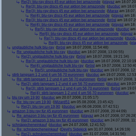
Re(2): blu-ray discs 45 eur aktion bei amazonde
(
playaz
am 18.07.200
Re(3): blu-ray discs 45 eur aktion bei amazonde
(
ducduc
am 18.07
Re(3): blu-ray discs 45 eur aktion bei amazonde
(
Marax
am 18.07.
Re(4): blu-ray discs 45 eur aktion bei amazonde
(
playaz
am 18.
Re(3): blu-ray discs 45 eur aktion bei amazonde
(
brösl
am 18.07.2
Re(4): blu-ray discs 45 eur aktion bei amazonde
(
playaz
am 18.
Re(5): blu-ray discs 45 eur aktion bei amazonde
(
ducduc
am 
Re(6): blu-ray discs 45 eur aktion bei amazonde
(
playaz
a
Re(7): blu-ray discs 45 eur aktion bei amazonde
(
ducd
Re(8): blu-ray discs 45 eur aktion bei amazonde
(
pl
unglaubliche hulk blu-ray
(
brösl
am 18.07.2008, 11:54:48)
Re: unglaubliche hulk blu-ray
(
ducduc
am 18.07.2008, 13:00:55)
Re(2): unglaubliche hulk blu-ray
(
brösl
am 18.07.2008, 19:21:34)
Re(3): unglaubliche hulk blu-ray
(
ducduc
am 18.07.2008, 22:10:19
Re(4): unglaubliche hulk blu-ray
(
brösl
am 19.07.2008, 12:50:4
Re(5): unglaubliche hulk blu-ray
(
ducduc
am 19.07.2008, 12:
stirb langsam 1,2 und 4 um 56,70 euronnen
(
ducduc
am 19.07.2008, 12:53
Re: stirb langsam 1,2 und 4 um 56,70 euronnen
(
brösl
am 19.07.2008, 1
Re(2): stirb langsam 1,2 und 4 um 56,70 euronnen
(
ducduc
am 19.07.
Re(3): stirb langsam 1,2 und 4 um 56,70 euronnen
(
brösl
am 19.07
Re(4): stirb langsam 1,2 und 4 um 56,70 euronnen
(
ducduc
am 1
blu ray um 19,90
(
ducduc
am 20.07.2008, 21:05:17)
Re: blu ray um 19,90
(
Wizard51
am 05.08.2008, 23:45:42)
Re(2): blu ray um 19,90
(
ducduc
am 06.08.2008, 07:42:51)
amazon 3 blu ray für 45 euronnen
(
ducduc
am 23.07.2008, 20:44:09)
Re: amazon 3 blu ray für 45 euronnen
(
playaz
am 24.07.2008, 07:26:28
Re(2): amazon 3 blu ray für 45 euronnen
(
ducduc
am 24.07.2008, 11:
schnäppcheneinkauf
(
ducduc
am 24.07.2008, 12:41:52)
Re: schnäppcheneinkauf
(
Devil's Sidekick
am 31.07.2008, 14:26:19)
Re(2): schnäppcheneinkauf
(
ducduc
am 31.07.2008, 14:31:56)