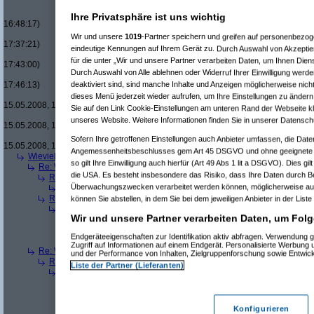
Re(16): Men in Black um £12.33
Re(17): Men in Black um £12
Ihre Privatsphäre ist uns wichtig
16:48:17)
Re(18): Men in Black um 
Wir und unsere
1019
-Partner speichern und greifen auf personenbezo
17:37:21)
eindeutige Kennungen auf Ihrem Gerät zu. Durch Auswahl von Akzeptier
Re(19): Men in Black u
für die unter „Wir und unsere Partner verarbeiten Daten, um Ihnen Dien
17:43:00)
Durch Auswahl von Alle ablehnen oder Widerruf Ihrer Einwilligung werde
Re(20): Men in Blac
deaktiviert sind, sind manche Inhalte und Anzeigen möglicherweise nicht
17:46:13)
Re(21): Men in B
dieses Menü jederzeit wieder aufrufen, um Ihre Einstellungen zu ändern 
15.05.2008, 17:49:46)
Sie auf den Link Cookie-Einstellungen am unteren Rand der Webseite kli
Re(22): Men in
unseres Website. Weitere Informationen finden Sie in unserer Datensch
15.05.2008, 18:07:18)
Re(23): Men
Sofern Ihre getroffenen Einstellungen auch Anbieter umfassen, die Daten
15.05.2008, 18:13:17)
Angemessenheitsbeschlusses gem Art 45 DSGVO und ohne geeignete G
Wieviele blus/hd-dvds habt ihr schon?
(
brösl
am 15.05.2008, 18:06:08)
so gilt Ihre Einwilligung auch hierfür (Art 49 Abs 1 lit a DSGVO). Dies gi
Re: Wieviele blus/hd-dvds habt ihr schon?
(
ducduc
am 15.05.2008, 18:0
die USA. Es besteht insbesondere das Risiko, dass Ihre Daten durch B
Re(2): Wieviele blus/hd-dvds habt ihr schon?
(
brösl
am 15.05.2008, 1
Überwachungszwecken verarbeitet werden können, möglicherweise auc
Re(3): Wieviele blus/hd-dvds habt ihr schon?
(
ducduc
am 15.05.20
Re(2): Wieviele blus/hd-dvds habt ihr schon?
(
hackenbush
am 15.05.
können Sie abstellen, in dem Sie bei dem jeweiligen Anbieter in der Liste
Re(3): Wieviele blus/hd-dvds habt ihr schon?
(
ducduc
am 16.05.20
Wir und unsere Partner verarbeiten Daten, um Folg
Re(4): Wieviele blus/hd-dvds habt ihr schon?
(
hackenbush
am 1
Re(5): Wieviele blus/hd-dvds habt ihr schon?
(
ducduc
am 16.
Endgeräteeigenschaften zur Identifikation aktiv abfragen. Verwendung 
Re(6): Wieviele blus/hd-dvds habt ihr schon?
(
hackenbus
Zugriff auf Informationen auf einem Endgerät. Personalisierte Werbung
Re: Wieviele blus/hd-dvds habt ihr schon?
(
"without"
am 15.05.2008, 18
und der Performance von Inhalten, Zielgruppenforschung sowie Entwic
Re(2): Wieviele blus/hd-dvds habt ihr schon?
(
ducduc
am 15.05.2008,
Liste der Partner (Lieferanten)
Re(3): Wieviele blus/hd-dvds habt ihr schon?
(
"without"
am 15.05.2
Re(4): Wieviele blus/hd-dvds habt ihr schon?
(
ducduc
am 15.05.
Re(5): Wieviele blus/hd-dvds habt ihr schon?
(
"without"
am 15
Re(6): Wieviele blus/hd-dvds habt ihr schon?
(
ducduc
am 1
Konfigurieren