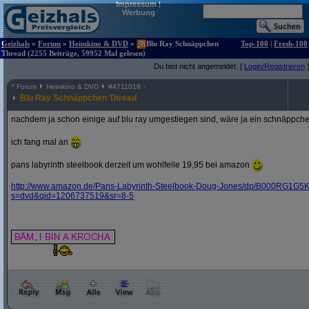
Impressum
|
Werbung
Geizhals
»
Forum
»
Heimkino & DVD
»
Blu Ray Schnäppchen
Top-100
|
Fresh-100
Thread (2255 Beiträge, 59952 Mal gelesen)
Du bist nicht angemeldet. [
Login/Registrieren
]
^
Forum
Heimkino & DVD
#
4711019
Blu Ray Schnäppchen Thread
nachdem ja schon einige auf blu ray umgestiegen sind, wäre ja ein schnäppche
ich fang mal an
pans labyrinth steelbook derzeit um wohlfeile 19,95 bei amazon
http:/
/
www.amazon.de/
Pans-Labyrinth-Steelbook-Doug-Jones/
dp/
B000RG1G5K
s=dvd&
qid=1206737519&
sr=8-5