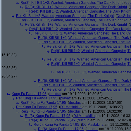
Re(2): Kill Bill 1+2, Wanted, American Gangster, The Dark Knight
(
du
Re(3): Kill Bill 1+2, Wanted, American Gangster, The Dark Knight
(
Re(4): Kill Bill 1+2, Wanted, American Gangster, The Dark Knigh
Re: Kill Bill 1+2, Wanted, American Gangster, The Dark Knight
(
DocSchn
Re(2): Kill Bill 1+2, Wanted, American Gangster, The Dark Knight
(
du
Re(3): Kill Bill 1+2, Wanted, American Gangster, The Dark Knight
(
Re(4): Kill Bill 1+2, Wanted, American Gangster, The Dark Knigh
Re(5): Kill Bill 1+2, Wanted, American Gangster, The Dark Kni
Re(6): Kill Bill 1+2, Wanted, American Gangster, The Dark 
Re(7): Kill Bill 1+2, Wanted, American Gangster, The Da
Re(8): Kill Bill 1+2, Wanted, American Gangster, The
Re(9): Kill Bill 1+2, Wanted, American Gangster, T
15:19:32)
Re(8): Kill Bill 1+2, Wanted, American Gangster, The
Re(9): Kill Bill 1+2, Wanted, American Gangster, T
20:53:36)
Re(10): Kill Bill 1+2, Wanted, American Gangste
20:54:27)
Re(6): Kill Bill 1+2, Wanted, American Gangster, The Dark 
Re(7): Kill Bill 1+2, Wanted, American Gangster, The Da
Re(8): Kill Bill 1+2, Wanted, American Gangster, The
Kung Fu Panda 17,95
(
ducduc
am 19.11.2008, 10:30:52)
Re: Kung Fu Panda 17,95
(
playaz
am 19.11.2008, 10:54:51)
Re(2): Kung Fu Panda 17,95
(
ducduc
am 19.11.2008, 10:57:00)
Re: Kung Fu Panda 17,95
(
DJ Mastakilla
am 19.11.2008, 16:08:27)
Re(2): Kung Fu Panda 17,95
(
ducduc
am 19.11.2008, 16:32:39)
Re(3): Kung Fu Panda 17,95
(
DJ Mastakilla
am 19.11.2008, 16:33
Re(4): Kung Fu Panda 17,95
(
ducduc
am 19.11.2008, 16:34:50)
Re(5): Kung Fu Panda 17,95
(
DJ Mastakilla
am 19.11.2008, 
Re(6): Kung Fu Panda 17,95
(
ducduc
am 19.11.2008, 16: