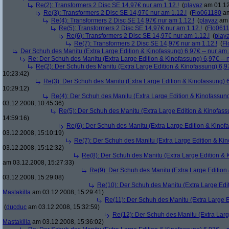
Re(2): Transformers 2 Disc SE 14,97€ nur am 1.12.!
(
playaz
am 01.12
Re(3): Transformers 2 Disc SE 14,97€ nur am 1.12.!
(
Flo061180
am
Re(4): Transformers 2 Disc SE 14,97€ nur am 1.12.!
(
playaz
am 
Re(5): Transformers 2 Disc SE 14,97€ nur am 1.12.!
(
Flo061
Re(6): Transformers 2 Disc SE 14,97€ nur am 1.12.!
(
play
Re(7): Transformers 2 Disc SE 14,97€ nur am 1.12.!
(
Fl
Der Schuh des Manitu (Extra Large Edition & Kinofassung) 6,97€ -- nur am
Re: Der Schuh des Manitu (Extra Large Edition & Kinofassung) 6,97€ -- 
Re(2): Der Schuh des Manitu (Extra Large Edition & Kinofassung) 6,9
10:23:42)
Re(3): Der Schuh des Manitu (Extra Large Edition & Kinofassung) 6
10:29:12)
Re(4): Der Schuh des Manitu (Extra Large Edition & Kinofassung
03.12.2008, 10:45:36)
Re(5): Der Schuh des Manitu (Extra Large Edition & Kinofass
14:59:16)
Re(6): Der Schuh des Manitu (Extra Large Edition & Kinofa
03.12.2008, 15:10:19)
Re(7): Der Schuh des Manitu (Extra Large Edition & Kin
03.12.2008, 15:12:32)
Re(8): Der Schuh des Manitu (Extra Large Edition & 
am 03.12.2008, 15:27:33)
Re(9): Der Schuh des Manitu (Extra Large Edition 
03.12.2008, 15:29:08)
Re(10): Der Schuh des Manitu (Extra Large Edit
Mastakilla
am 03.12.2008, 15:29:41)
Re(11): Der Schuh des Manitu (Extra Large E
(
ducduc
am 03.12.2008, 15:32:59)
Re(12): Der Schuh des Manitu (Extra Larg
Mastakilla
am 03.12.2008, 15:36:02)