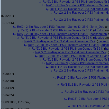
Re(9): 2 Blu-Ray oder 2 PS3 Platinum Games für 
Re(10): 2 Blu-Ray oder 2 PS3 Platinum Games 
Re(11): 2 Blu-Ray oder 2 PS3 Platinum Game
Re(12): 2 Blu-Ray oder 2 PS3 Platinum G
07:32:31)
Re(12): 2 Blu-Ray oder 2 PS3 Platinum G
13:17:06)
Re(2): 2 Blu-Ray oder 2 PS3 Platinum Games für 35 €
(
John_Doe
am 
Re(3): 2 Blu-Ray oder 2 PS3 Platinum Games für 35 €
(
ducduc
am 
Re(2): 2 Blu-Ray oder 2 PS3 Platinum Games für 35 €
(
hackenbush
a
Re(3): 2 Blu-Ray oder 2 PS3 Platinum Games für 35 €
(
ducduc
am 
Re(4): 2 Blu-Ray oder 2 PS3 Platinum Games für 35 €
(
hacken
Re(5): 2 Blu-Ray oder 2 PS3 Platinum Games für 35 €
(
ducd
Re(6): 2 Blu-Ray oder 2 PS3 Platinum Games für 35 €
(
ha
Re(7): 2 Blu-Ray oder 2 PS3 Platinum Games für 35 €
(
Re(8): 2 Blu-Ray oder 2 PS3 Platinum Games für 35 
Re(9): 2 Blu-Ray oder 2 PS3 Platinum Games für 
Re(10): 2 Blu-Ray oder 2 PS3 Platinum Games 
Re(11): 2 Blu-Ray oder 2 PS3 Platinum Game
Re(12): 2 Blu-Ray oder 2 PS3 Platinum G
15:30:37)
Re(13): 2 Blu-Ray oder 2 PS3 Platinum
15:32:18)
Re(14): 2 Blu-Ray oder 2 PS3 Plati
15:33:12)
Re(15): 2 Blu-Ray oder 2 PS3 Pl
15:34:35)
Re(16): 2 Blu-Ray oder 2 PS3 
19.09.2008, 15:36:47)
Re(17): 2 Blu-Ray oder 2 P