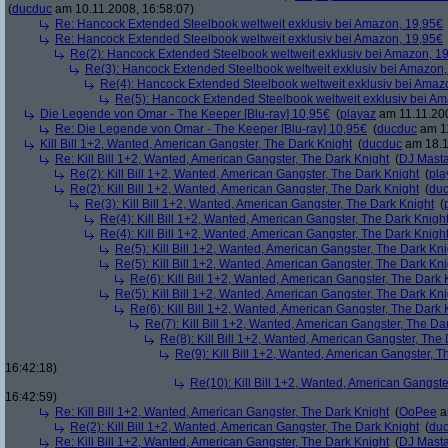
(
ducduc
am 10.11.2008, 16:58:07)
Re: Hancock Extended Steelbook weltweit exklusiv bei Amazon, 19,95€
Re: Hancock Extended Steelbook weltweit exklusiv bei Amazon, 19,95€
Re(2): Hancock Extended Steelbook weltweit exklusiv bei Amazon, 1
Re(3): Hancock Extended Steelbook weltweit exklusiv bei Amazon,
Re(4): Hancock Extended Steelbook weltweit exklusiv bei Amaz
Re(5): Hancock Extended Steelbook weltweit exklusiv bei A
Die Legende von Omar - The Keeper [Blu-ray] 10,95€
(
playaz
am 11.11.200
Re: Die Legende von Omar - The Keeper [Blu-ray] 10,95€
(
ducduc
am 11
Kill Bill 1+2, Wanted, American Gangster, The Dark Knight
(
ducduc
am 18.1
Re: Kill Bill 1+2, Wanted, American Gangster, The Dark Knight
(
DJ Masta
Re(2): Kill Bill 1+2, Wanted, American Gangster, The Dark Knight
(
pla
Re(2): Kill Bill 1+2, Wanted, American Gangster, The Dark Knight
(
du
Re(3): Kill Bill 1+2, Wanted, American Gangster, The Dark Knight
(
Re(4): Kill Bill 1+2, Wanted, American Gangster, The Dark Knigh
Re(4): Kill Bill 1+2, Wanted, American Gangster, The Dark Knigh
Re(5): Kill Bill 1+2, Wanted, American Gangster, The Dark Kni
Re(5): Kill Bill 1+2, Wanted, American Gangster, The Dark Kni
Re(6): Kill Bill 1+2, Wanted, American Gangster, The Dark 
Re(5): Kill Bill 1+2, Wanted, American Gangster, The Dark Kni
Re(6): Kill Bill 1+2, Wanted, American Gangster, The Dark 
Re(7): Kill Bill 1+2, Wanted, American Gangster, The Da
Re(8): Kill Bill 1+2, Wanted, American Gangster, The
Re(9): Kill Bill 1+2, Wanted, American Gangster, T
16:42:18)
Re(10): Kill Bill 1+2, Wanted, American Gangste
16:42:59)
Re: Kill Bill 1+2, Wanted, American Gangster, The Dark Knight
(
OoPee
a
Re(2): Kill Bill 1+2, Wanted, American Gangster, The Dark Knight
(
du
Re: Kill Bill 1+2, Wanted, American Gangster, The Dark Knight
(
DJ Masta