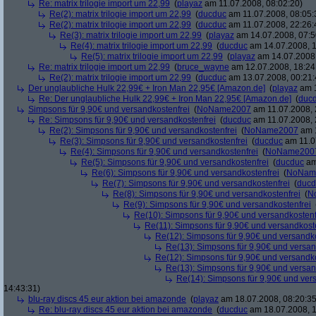
Re: matrix trilogie import um 22,99
(
playaz
am 11.07.2008, 08:02:20)
Re(2): matrix trilogie import um 22,99
(
ducduc
am 11.07.2008, 08:05:
Re(2): matrix trilogie import um 22,99
(
ducduc
am 11.07.2008, 22:26:
Re(3): matrix trilogie import um 22,99
(
playaz
am 14.07.2008, 07:5
Re(4): matrix trilogie import um 22,99
(
ducduc
am 14.07.2008, 1
Re(5): matrix trilogie import um 22,99
(
playaz
am 14.07.2008,
Re: matrix trilogie import um 22,99
(
bruce_wayne
am 12.07.2008, 18:24
Re(2): matrix trilogie import um 22,99
(
ducduc
am 13.07.2008, 00:21:
Der unglaubliche Hulk 22,99€ + Iron Man 22,95€ [Amazon.de]
(
playaz
am 1
Re: Der unglaubliche Hulk 22,99€ + Iron Man 22,95€ [Amazon.de]
(
duc
Simpsons für 9,90€ und versandkostenfrei
(
NoName2007
am 11.07.2008, 
Re: Simpsons für 9,90€ und versandkostenfrei
(
ducduc
am 11.07.2008, 
Re(2): Simpsons für 9,90€ und versandkostenfrei
(
NoName2007
am 1
Re(3): Simpsons für 9,90€ und versandkostenfrei
(
ducduc
am 11.0
Re(4): Simpsons für 9,90€ und versandkostenfrei
(
NoName200
Re(5): Simpsons für 9,90€ und versandkostenfrei
(
ducduc
am
Re(6): Simpsons für 9,90€ und versandkostenfrei
(
NoNam
Re(7): Simpsons für 9,90€ und versandkostenfrei
(
ducd
Re(8): Simpsons für 9,90€ und versandkostenfrei
(
N
Re(9): Simpsons für 9,90€ und versandkostenfrei
Re(10): Simpsons für 9,90€ und versandkostenf
Re(11): Simpsons für 9,90€ und versandkost
Re(12): Simpsons für 9,90€ und versandko
Re(13): Simpsons für 9,90€ und versan
Re(12): Simpsons für 9,90€ und versandko
Re(13): Simpsons für 9,90€ und versan
Re(14): Simpsons für 9,90€ und ver
14:43:31)
blu-ray discs 45 eur aktion bei amazonde
(
playaz
am 18.07.2008, 08:20:35
Re: blu-ray discs 45 eur aktion bei amazonde
(
ducduc
am 18.07.2008, 1