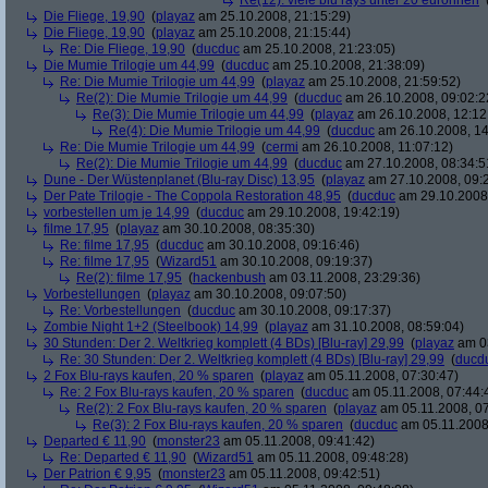
Re(12): viele blu rays unter 20 euronnen
Die Fliege, 19,90
(
playaz
am 25.10.2008, 21:15:29)
Die Fliege, 19,90
(
playaz
am 25.10.2008, 21:15:44)
Re: Die Fliege, 19,90
(
ducduc
am 25.10.2008, 21:23:05)
Die Mumie Trilogie um 44,99
(
ducduc
am 25.10.2008, 21:38:09)
Re: Die Mumie Trilogie um 44,99
(
playaz
am 25.10.2008, 21:59:52)
Re(2): Die Mumie Trilogie um 44,99
(
ducduc
am 26.10.2008, 09:02:2
Re(3): Die Mumie Trilogie um 44,99
(
playaz
am 26.10.2008, 12:12
Re(4): Die Mumie Trilogie um 44,99
(
ducduc
am 26.10.2008, 14
Re: Die Mumie Trilogie um 44,99
(
cermi
am 26.10.2008, 11:07:12)
Re(2): Die Mumie Trilogie um 44,99
(
ducduc
am 27.10.2008, 08:34:5
Dune - Der Wüstenplanet (Blu-ray Disc) 13,95
(
playaz
am 27.10.2008, 09:
Der Pate Trilogie - The Coppola Restoration 48,95
(
ducduc
am 29.10.2008,
vorbestellen um je 14,99
(
ducduc
am 29.10.2008, 19:42:19)
filme 17,95
(
playaz
am 30.10.2008, 08:35:30)
Re: filme 17,95
(
ducduc
am 30.10.2008, 09:16:46)
Re: filme 17,95
(
Wizard51
am 30.10.2008, 09:19:37)
Re(2): filme 17,95
(
hackenbush
am 03.11.2008, 23:29:36)
Vorbestellungen
(
playaz
am 30.10.2008, 09:07:50)
Re: Vorbestellungen
(
ducduc
am 30.10.2008, 09:17:37)
Zombie Night 1+2 (Steelbook) 14,99
(
playaz
am 31.10.2008, 08:59:04)
30 Stunden: Der 2. Weltkrieg komplett (4 BDs) [Blu-ray] 29,99
(
playaz
am 03
Re: 30 Stunden: Der 2. Weltkrieg komplett (4 BDs) [Blu-ray] 29,99
(
ducd
2 Fox Blu-rays kaufen, 20 % sparen
(
playaz
am 05.11.2008, 07:30:47)
Re: 2 Fox Blu-rays kaufen, 20 % sparen
(
ducduc
am 05.11.2008, 07:44:
Re(2): 2 Fox Blu-rays kaufen, 20 % sparen
(
playaz
am 05.11.2008, 07
Re(3): 2 Fox Blu-rays kaufen, 20 % sparen
(
ducduc
am 05.11.2008,
Departed € 11,90
(
monster23
am 05.11.2008, 09:41:42)
Re: Departed € 11,90
(
Wizard51
am 05.11.2008, 09:48:28)
Der Patrion € 9,95
(
monster23
am 05.11.2008, 09:42:51)