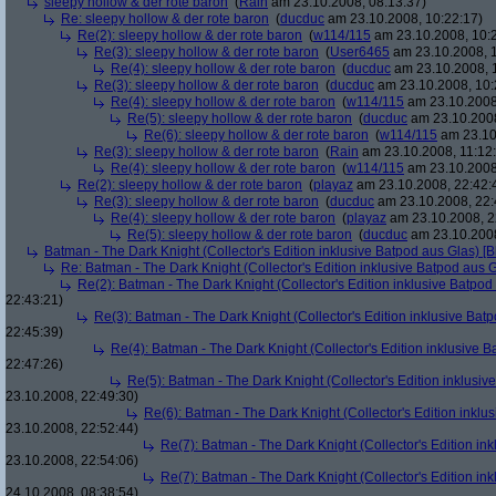
sleepy hollow & der rote baron
(
Rain
am 23.10.2008, 08:13:37)
Re: sleepy hollow & der rote baron
(
ducduc
am 23.10.2008, 10:22:17)
Re(2): sleepy hollow & der rote baron
(
w114/115
am 23.10.2008, 10:
Re(3): sleepy hollow & der rote baron
(
User6465
am 23.10.2008, 1
Re(4): sleepy hollow & der rote baron
(
ducduc
am 23.10.2008, 
Re(3): sleepy hollow & der rote baron
(
ducduc
am 23.10.2008, 10:
Re(4): sleepy hollow & der rote baron
(
w114/115
am 23.10.2008
Re(5): sleepy hollow & der rote baron
(
ducduc
am 23.10.2008
Re(6): sleepy hollow & der rote baron
(
w114/115
am 23.10
Re(3): sleepy hollow & der rote baron
(
Rain
am 23.10.2008, 11:12
Re(4): sleepy hollow & der rote baron
(
w114/115
am 23.10.2008,
Re(2): sleepy hollow & der rote baron
(
playaz
am 23.10.2008, 22:42:
Re(3): sleepy hollow & der rote baron
(
ducduc
am 23.10.2008, 22:
Re(4): sleepy hollow & der rote baron
(
playaz
am 23.10.2008, 2
Re(5): sleepy hollow & der rote baron
(
ducduc
am 23.10.2008
Batman - The Dark Knight (Collector's Edition inklusive Batpod aus Glas) [B
Re: Batman - The Dark Knight (Collector's Edition inklusive Batpod aus G
Re(2): Batman - The Dark Knight (Collector's Edition inklusive Batpod 
22:43:21)
Re(3): Batman - The Dark Knight (Collector's Edition inklusive Batp
22:45:39)
Re(4): Batman - The Dark Knight (Collector's Edition inklusive B
22:47:26)
Re(5): Batman - The Dark Knight (Collector's Edition inklusive
23.10.2008, 22:49:30)
Re(6): Batman - The Dark Knight (Collector's Edition inklus
23.10.2008, 22:52:44)
Re(7): Batman - The Dark Knight (Collector's Edition ink
23.10.2008, 22:54:06)
Re(7): Batman - The Dark Knight (Collector's Edition ink
24.10.2008, 08:38:54)