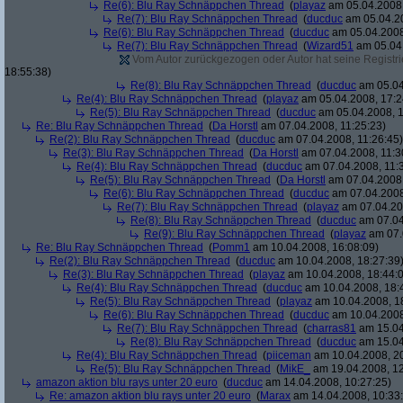
Re(6): Blu Ray Schnäppchen Thread
(
playaz
am 05.04.2008,
Re(7): Blu Ray Schnäppchen Thread
(
ducduc
am 05.04.20
Re(6): Blu Ray Schnäppchen Thread
(
ducduc
am 05.04.2008
Re(7): Blu Ray Schnäppchen Thread
(
Wizard51
am 05.04.
Vom Autor zurückgezogen oder Autor hat seine Registrie
18:55:38)
Re(8): Blu Ray Schnäppchen Thread
(
ducduc
am 05.04
Re(4): Blu Ray Schnäppchen Thread
(
playaz
am 05.04.2008, 17:2
Re(5): Blu Ray Schnäppchen Thread
(
ducduc
am 05.04.2008, 1
Re: Blu Ray Schnäppchen Thread
(
Da Horstl
am 07.04.2008, 11:25:23)
Re(2): Blu Ray Schnäppchen Thread
(
ducduc
am 07.04.2008, 11:26:45)
Re(3): Blu Ray Schnäppchen Thread
(
Da Horstl
am 07.04.2008, 11:3
Re(4): Blu Ray Schnäppchen Thread
(
ducduc
am 07.04.2008, 11:
Re(5): Blu Ray Schnäppchen Thread
(
Da Horstl
am 07.04.2008,
Re(6): Blu Ray Schnäppchen Thread
(
ducduc
am 07.04.2008
Re(7): Blu Ray Schnäppchen Thread
(
playaz
am 07.04.200
Re(8): Blu Ray Schnäppchen Thread
(
ducduc
am 07.04
Re(9): Blu Ray Schnäppchen Thread
(
playaz
am 07.
Re: Blu Ray Schnäppchen Thread
(
Pomm1
am 10.04.2008, 16:08:09)
Re(2): Blu Ray Schnäppchen Thread
(
ducduc
am 10.04.2008, 18:27:39
Re(3): Blu Ray Schnäppchen Thread
(
playaz
am 10.04.2008, 18:44:
Re(4): Blu Ray Schnäppchen Thread
(
ducduc
am 10.04.2008, 18:
Re(5): Blu Ray Schnäppchen Thread
(
playaz
am 10.04.2008, 1
Re(6): Blu Ray Schnäppchen Thread
(
ducduc
am 10.04.2008
Re(7): Blu Ray Schnäppchen Thread
(
charras81
am 15.04
Re(8): Blu Ray Schnäppchen Thread
(
ducduc
am 15.04
Re(4): Blu Ray Schnäppchen Thread
(
piiceman
am 10.04.2008, 20
Re(5): Blu Ray Schnäppchen Thread
(
MikE_
am 19.04.2008, 12
amazon aktion blu rays unter 20 euro
(
ducduc
am 14.04.2008, 10:27:25)
Re: amazon aktion blu rays unter 20 euro
(
Marax
am 14.04.2008, 10:33