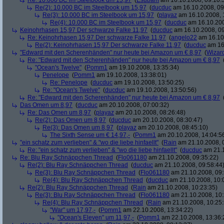
Re: 10.000 BC im Steelbook um 15,97
(
Esubam
am 16.10.2008, 09:10:
Re(2): 10.000 BC im Steelbook um 15,97
(
ducduc
am 16.10.2008, 09
Re(3): 10.000 BC im Steelbook um 15,97
(
playaz
am 16.10.2008, 
Re(4): 10.000 BC im Steelbook um 15,97
(
ducduc
am 16.10.200
Keinohrhasen 15,97 Der schwarze Falke 11,97
(
ducduc
am 16.10.2008, 09
Re: Keinohrhasen 15,97 Der schwarze Falke 11,97
(
angelo22
am 16.10.
Re(2): Keinohrhasen 15,97 Der schwarze Falke 11,97
(
ducduc
am 16.
"Edward mit den Scherenhänden" nur heute bei Amazon um € 8,97
(
Wizar
Re: "Edward mit den Scherenhänden" nur heute bei Amazon um € 8,97
"Ocean's Twelve"
(
Pomm1
am 19.10.2008, 13:35:34)
Penelope
(
Pomm1
am 19.10.2008, 13:38:01)
Re: Penelope
(
ducduc
am 19.10.2008, 13:50:25)
Re: "Ocean's Twelve"
(
ducduc
am 19.10.2008, 13:50:56)
Re: "Edward mit den Scherenhänden" nur heute bei Amazon um € 8,97
Das Omen um 8,97
(
ducduc
am 20.10.2008, 07:00:32)
Re: Das Omen um 8,97
(
playaz
am 20.10.2008, 08:26:48)
Re(2): Das Omen um 8,97
(
ducduc
am 20.10.2008, 08:30:47)
Re(3): Das Omen um 8,97
(
playaz
am 20.10.2008, 08:45:10)
The Sixth Sense um € 14,97,-
(
Pomm1
am 20.10.2008, 14:04:5
"ein schatz zum verlieben" & "wo die liebe hinfaellt"
(
Rain
am 21.10.2008, 
Re: "ein schatz zum verlieben" & "wo die liebe hinfaellt"
(
ducduc
am 21.1
Re: Blu Ray Schnäppchen Thread
(
Flo061180
am 21.10.2008, 09:35:22)
Re(2): Blu Ray Schnäppchen Thread
(
ducduc
am 21.10.2008, 09:58:44
Re(3): Blu Ray Schnäppchen Thread
(
Flo061180
am 21.10.2008, 09:
Re(4): Blu Ray Schnäppchen Thread
(
ducduc
am 21.10.2008, 10:
Re(2): Blu Ray Schnäppchen Thread
(
Rain
am 21.10.2008, 10:23:35)
Re(3): Blu Ray Schnäppchen Thread
(
Flo061180
am 21.10.2008, 10:
Re(4): Blu Ray Schnäppchen Thread
(
Rain
am 21.10.2008, 10:25:
"War" um 17,97,-
(
Pomm1
am 22.10.2008, 13:34:22)
"Ocean's Eleven" um 11,97,-
(
Pomm1
am 22.10.2008, 13:36: