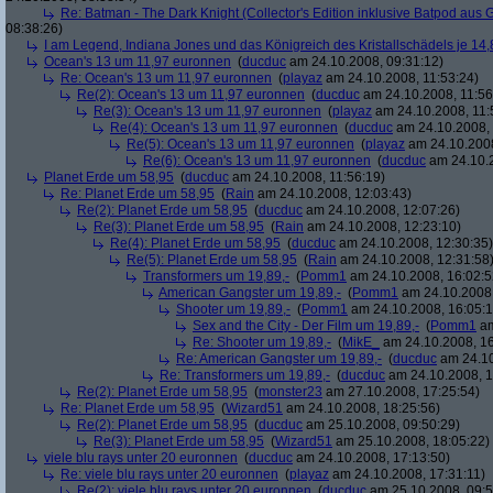
Re: Batman - The Dark Knight (Collector's Edition inklusive Batpod aus G
08:38:26)
I am Legend, Indiana Jones und das Königreich des Kristallschädels je 14,
Ocean's 13 um 11,97 euronnen
(
ducduc
am 24.10.2008, 09:31:12)
Re: Ocean's 13 um 11,97 euronnen
(
playaz
am 24.10.2008, 11:53:24)
Re(2): Ocean's 13 um 11,97 euronnen
(
ducduc
am 24.10.2008, 11:56
Re(3): Ocean's 13 um 11,97 euronnen
(
playaz
am 24.10.2008, 11:
Re(4): Ocean's 13 um 11,97 euronnen
(
ducduc
am 24.10.2008, 
Re(5): Ocean's 13 um 11,97 euronnen
(
playaz
am 24.10.2008
Re(6): Ocean's 13 um 11,97 euronnen
(
ducduc
am 24.10.2
Planet Erde um 58,95
(
ducduc
am 24.10.2008, 11:56:19)
Re: Planet Erde um 58,95
(
Rain
am 24.10.2008, 12:03:43)
Re(2): Planet Erde um 58,95
(
ducduc
am 24.10.2008, 12:07:26)
Re(3): Planet Erde um 58,95
(
Rain
am 24.10.2008, 12:23:10)
Re(4): Planet Erde um 58,95
(
ducduc
am 24.10.2008, 12:30:35)
Re(5): Planet Erde um 58,95
(
Rain
am 24.10.2008, 12:31:58
Transformers um 19,89,-
(
Pomm1
am 24.10.2008, 16:02:5
American Gangster um 19,89,-
(
Pomm1
am 24.10.2008,
Shooter um 19,89,-
(
Pomm1
am 24.10.2008, 16:05:1
Sex and the City - Der Film um 19,89,-
(
Pomm1
am
Re: Shooter um 19,89,-
(
MikE_
am 24.10.2008, 16
Re: American Gangster um 19,89,-
(
ducduc
am 24.10
Re: Transformers um 19,89,-
(
ducduc
am 24.10.2008, 1
Re(2): Planet Erde um 58,95
(
monster23
am 27.10.2008, 17:25:54)
Re: Planet Erde um 58,95
(
Wizard51
am 24.10.2008, 18:25:56)
Re(2): Planet Erde um 58,95
(
ducduc
am 25.10.2008, 09:50:29)
Re(3): Planet Erde um 58,95
(
Wizard51
am 25.10.2008, 18:05:22)
viele blu rays unter 20 euronnen
(
ducduc
am 24.10.2008, 17:13:50)
Re: viele blu rays unter 20 euronnen
(
playaz
am 24.10.2008, 17:31:11)
Re(2): viele blu rays unter 20 euronnen
(
ducduc
am 25.10.2008, 09:5