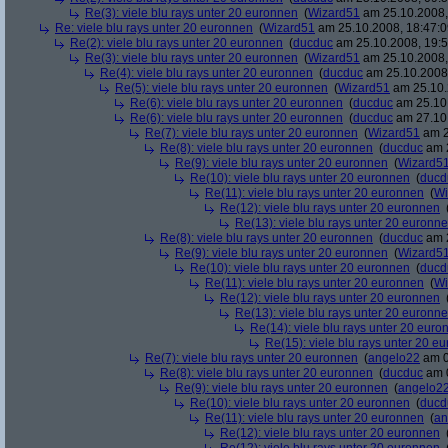
Re(3): viele blu rays unter 20 euronnen
(
Wizard51
am 25.10.2008,
Re: viele blu rays unter 20 euronnen
(
Wizard51
am 25.10.2008, 18:47:0
Re(2): viele blu rays unter 20 euronnen
(
ducduc
am 25.10.2008, 19:5
Re(3): viele blu rays unter 20 euronnen
(
Wizard51
am 25.10.2008,
Re(4): viele blu rays unter 20 euronnen
(
ducduc
am 25.10.2008,
Re(5): viele blu rays unter 20 euronnen
(
Wizard51
am 25.10.
Re(6): viele blu rays unter 20 euronnen
(
ducduc
am 25.10.
Re(6): viele blu rays unter 20 euronnen
(
ducduc
am 27.10.
Re(7): viele blu rays unter 20 euronnen
(
Wizard51
am 2
Re(8): viele blu rays unter 20 euronnen
(
ducduc
am 2
Re(9): viele blu rays unter 20 euronnen
(
Wizard5
Re(10): viele blu rays unter 20 euronnen
(
ducd
Re(11): viele blu rays unter 20 euronnen
(
Wi
Re(12): viele blu rays unter 20 euronnen
Re(13): viele blu rays unter 20 euronn
Re(8): viele blu rays unter 20 euronnen
(
ducduc
am 2
Re(9): viele blu rays unter 20 euronnen
(
Wizard5
Re(10): viele blu rays unter 20 euronnen
(
ducd
Re(11): viele blu rays unter 20 euronnen
(
Wi
Re(12): viele blu rays unter 20 euronnen
Re(13): viele blu rays unter 20 euronn
Re(14): viele blu rays unter 20 euro
Re(15): viele blu rays unter 20 e
Re(7): viele blu rays unter 20 euronnen
(
angelo22
am 0
Re(8): viele blu rays unter 20 euronnen
(
ducduc
am 0
Re(9): viele blu rays unter 20 euronnen
(
angelo2
Re(10): viele blu rays unter 20 euronnen
(
ducd
Re(11): viele blu rays unter 20 euronnen
(
an
Re(12): viele blu rays unter 20 euronnen