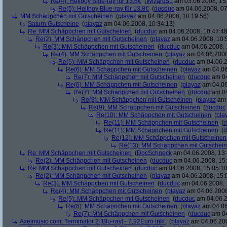
Re(4): Hellboy Blue-ray für 13.8€
(
Wizard51
am 03.06.2008, 15
Re(5): Hellboy Blue-ray für 13.8€
(
ducduc
am 04.06.2008, 07
MM Schäppchen mit Gutscheinen
(
playaz
am 04.06.2008, 10:19:56)
Saturn Gutscheine
(
playaz
am 04.06.2008, 10:34:13)
Re: MM Schäppchen mit Gutscheinen
(
ducduc
am 04.06.2008, 10:47:48
Re(2): MM Schäppchen mit Gutscheinen
(
playaz
am 04.06.2008, 10:
Re(3): MM Schäppchen mit Gutscheinen
(
ducduc
am 04.06.2008, 
Re(4): MM Schäppchen mit Gutscheinen
(
playaz
am 04.06.2008
Re(5): MM Schäppchen mit Gutscheinen
(
ducduc
am 04.06.2
Re(6): MM Schäppchen mit Gutscheinen
(
playaz
am 04.06
Re(7): MM Schäppchen mit Gutscheinen
(
ducduc
am 04
Re(6): MM Schäppchen mit Gutscheinen
(
playaz
am 04.06
Re(7): MM Schäppchen mit Gutscheinen
(
ducduc
am 04
Re(8): MM Schäppchen mit Gutscheinen
(
playaz
am 
Re(9): MM Schäppchen mit Gutscheinen
(
ducduc
Re(10): MM Schäppchen mit Gutscheinen
(
pla
Re(11): MM Schäppchen mit Gutscheinen
(
d
Re(11): MM Schäppchen mit Gutscheinen
(
d
Re(12): MM Schäppchen mit Gutscheinen
Re(13): MM Schäppchen mit Gutschei
Re: MM Schäppchen mit Gutscheinen
(
DocSchneck
am 04.06.2008, 13:
Re(2): MM Schäppchen mit Gutscheinen
(
ducduc
am 04.06.2008, 15:
Re: MM Schäppchen mit Gutscheinen
(
ducduc
am 04.06.2008, 15:05:10
Re(2): MM Schäppchen mit Gutscheinen
(
playaz
am 04.06.2008, 15:
Re(3): MM Schäppchen mit Gutscheinen
(
ducduc
am 04.06.2008, 
Re(4): MM Schäppchen mit Gutscheinen
(
playaz
am 04.06.2008
Re(5): MM Schäppchen mit Gutscheinen
(
ducduc
am 04.06.2
Re(6): MM Schäppchen mit Gutscheinen
(
playaz
am 04.06
Re(7): MM Schäppchen mit Gutscheinen
(
ducduc
am 04
Axelmusic.com: Terminator 2 [Blu-ray] - 7,92Euro inkl.
(
playaz
am 04.06.200