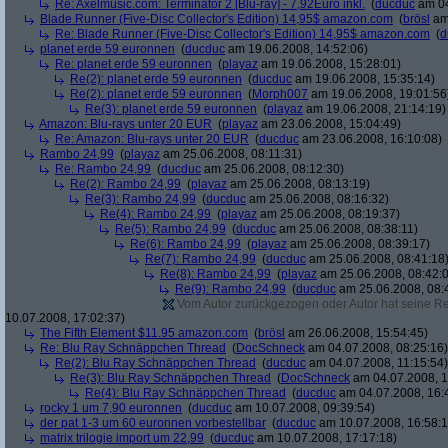
Re: Axelmusic.com: Terminator 2 [Blu-ray] - 7,92Euro inkl.
(
ducduc
am 04
Blade Runner (Five-Disc Collector's Edition) 14,95$ amazon.com
(
brösl
am 
Re: Blade Runner (Five-Disc Collector's Edition) 14,95$ amazon.com
(
d
planet erde 59 euronnen
(
ducduc
am 19.06.2008, 14:52:06)
Re: planet erde 59 euronnen
(
playaz
am 19.06.2008, 15:28:01)
Re(2): planet erde 59 euronnen
(
ducduc
am 19.06.2008, 15:35:14)
Re(2): planet erde 59 euronnen
(
Morph007
am 19.06.2008, 19:01:56
Re(3): planet erde 59 euronnen
(
playaz
am 19.06.2008, 21:14:19)
Amazon: Blu-rays unter 20 EUR
(
playaz
am 23.06.2008, 15:04:49)
Re: Amazon: Blu-rays unter 20 EUR
(
ducduc
am 23.06.2008, 16:10:08)
Rambo 24,99
(
playaz
am 25.06.2008, 08:11:31)
Re: Rambo 24,99
(
ducduc
am 25.06.2008, 08:12:30)
Re(2): Rambo 24,99
(
playaz
am 25.06.2008, 08:13:19)
Re(3): Rambo 24,99
(
ducduc
am 25.06.2008, 08:16:32)
Re(4): Rambo 24,99
(
playaz
am 25.06.2008, 08:19:37)
Re(5): Rambo 24,99
(
ducduc
am 25.06.2008, 08:38:11)
Re(6): Rambo 24,99
(
playaz
am 25.06.2008, 08:39:17)
Re(7): Rambo 24,99
(
ducduc
am 25.06.2008, 08:41:18
Re(8): Rambo 24,99
(
playaz
am 25.06.2008, 08:42:
Re(9): Rambo 24,99
(
ducduc
am 25.06.2008, 08:
Vom Autor zurückgezogen oder Autor hat seine Regi
10.07.2008, 17:02:37)
The Fifth Element $11.95 amazon.com
(
brösl
am 26.06.2008, 15:54:45)
Re: Blu Ray Schnäppchen Thread
(
DocSchneck
am 04.07.2008, 08:25:16)
Re(2): Blu Ray Schnäppchen Thread
(
ducduc
am 04.07.2008, 11:15:54)
Re(3): Blu Ray Schnäppchen Thread
(
DocSchneck
am 04.07.2008, 1
Re(4): Blu Ray Schnäppchen Thread
(
ducduc
am 04.07.2008, 16:
rocky 1 um 7,90 euronnen
(
ducduc
am 10.07.2008, 09:39:54)
der pat 1-3 um 60 euronnen vorbestellbar
(
ducduc
am 10.07.2008, 16:58:1
matrix trilogie import um 22,99
(
ducduc
am 10.07.2008, 17:17:18)