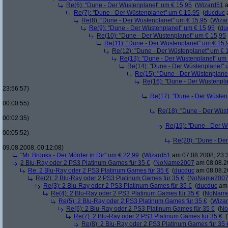
Re(6): "Dune - Der Wüstenplanet" um € 15,95
(
Wizard51
a
Re(7): "Dune - Der Wüstenplanet" um € 15,95
(
ducduc
a
Re(8): "Dune - Der Wüstenplanet" um € 15,95
(
Wiza
Re(9): "Dune - Der Wüstenplanet" um € 15,95
(
du
Re(10): "Dune - Der Wüstenplanet" um € 15,95
Re(11): "Dune - Der Wüstenplanet" um € 15,
Re(12): "Dune - Der Wüstenplanet" um € 
Re(13): "Dune - Der Wüstenplanet" um
Re(14): "Dune - Der Wüstenplanet" 
Re(15): "Dune - Der Wüstenplane
Re(16): "Dune - Der Wüstenpla
23:56:57)
Re(17): "Dune - Der Wüsten
00:00:55)
Re(18): "Dune - Der Wüs
00:02:35)
Re(19): "Dune - Der W
00:05:52)
Re(20): "Dune - De
09.08.2008, 00:12:08)
"Mr. Brooks - Der Mörder in Dir" um € 22,99
(
Wizard51
am 07.08.2008, 23:
2 Blu-Ray oder 2 PS3 Platinum Games für 35 €
(
NoName2007
am 08.08.20
Re: 2 Blu-Ray oder 2 PS3 Platinum Games für 35 €
(
ducduc
am 08.08.20
Re(2): 2 Blu-Ray oder 2 PS3 Platinum Games für 35 €
(
NoName200
Re(3): 2 Blu-Ray oder 2 PS3 Platinum Games für 35 €
(
ducduc
am 
Re(4): 2 Blu-Ray oder 2 PS3 Platinum Games für 35 €
(
NoNam
Re(5): 2 Blu-Ray oder 2 PS3 Platinum Games für 35 €
(
Wiza
Re(6): 2 Blu-Ray oder 2 PS3 Platinum Games für 35 €
(
No
Re(7): 2 Blu-Ray oder 2 PS3 Platinum Games für 35 €
(
Re(8): 2 Blu-Ray oder 2 PS3 Platinum Games für 35 