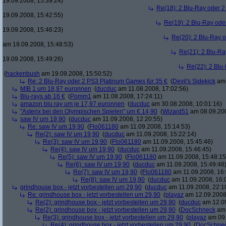
19.09.2008, 15:39:24)
Re(18): 2 Blu-Ray oder 2
19.09.2008, 15:42:55)
Re(19): 2 Blu-Ray ode
19.09.2008, 15:46:23)
Re(20): 2 Blu-Ray 
am 19.09.2008, 15:48:53)
Re(21): 2 Blu-Ra
19.09.2008, 15:49:26)
Re(22): 2 Blu
(
hackenbush
am 19.09.2008, 15:50:52)
Re: 2 Blu-Ray oder 2 PS3 Platinum Games für 35 €
(
Devil's Sidekick
am 
MIB 1 um 18,97 euronnen
(
ducduc
am 11.08.2008, 17:02:56)
Blu-rays ab 16 €
(
Pomm1
am 11.08.2008, 17:24:11)
amazon blu ray um je 17,97 euronnen
(
ducduc
am 30.08.2008, 10:01:16)
"Asterix bei den Olympischen Spielen" um € 14,90
(
Wizard51
am 08.09.200
saw IV um 19,90
(
ducduc
am 11.09.2008, 12:20:55)
Re: saw IV um 19,90
(
Flo061180
am 11.09.2008, 15:14:53)
Re(2): saw IV um 19,90
(
ducduc
am 11.09.2008, 15:22:14)
Re(3): saw IV um 19,90
(
Flo061180
am 11.09.2008, 15:45:46)
Re(4): saw IV um 19,90
(
ducduc
am 11.09.2008, 15:46:45)
Re(5): saw IV um 19,90
(
Flo061180
am 11.09.2008, 15:48:15
Re(6): saw IV um 19,90
(
ducduc
am 11.09.2008, 15:49:48
Re(7): saw IV um 19,90
(
Flo061180
am 11.09.2008, 16:
Re(8): saw IV um 19,90
(
ducduc
am 11.09.2008, 16:
grindhouse box - jetzt vorbestellen um 29,90
(
ducduc
am 11.09.2008, 22:1
Re: grindhouse box - jetzt vorbestellen um 29,90
(
playaz
am 12.09.2008,
Re(2): grindhouse box - jetzt vorbestellen um 29,90
(
ducduc
am 12.09
Re(2): grindhouse box - jetzt vorbestellen um 29,90
(
DocSchneck
am 
Re(3): grindhouse box - jetzt vorbestellen um 29,90
(
playaz
am 09.
Re(4): grindhouse box - jetzt vorbestellen um 29,90
(
DocSchne