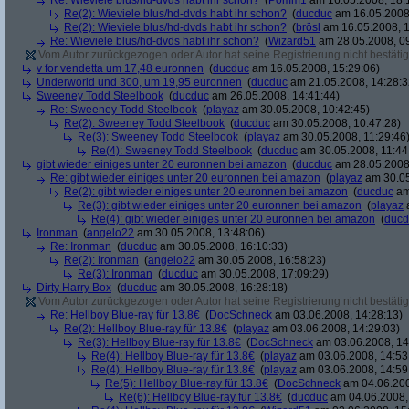
Re: Wieviele blus/hd-dvds habt ihr schon?
(
Pomm1
am 16.05.2008, 18:
Re(2): Wieviele blus/hd-dvds habt ihr schon?
(
ducduc
am 16.05.2008,
Re(2): Wieviele blus/hd-dvds habt ihr schon?
(
brösl
am 16.05.2008, 1
Re: Wieviele blus/hd-dvds habt ihr schon?
(
Wizard51
am 28.05.2008, 09
Vom Autor zurückgezogen oder Autor hat seine Registrierung nicht bestätig
v for vendetta um 17,48 euronnen
(
ducduc
am 16.05.2008, 15:29:06)
Underworld und 300, um 19,95 euronnen
(
ducduc
am 21.05.2008, 14:28:3
Sweeney Todd Steelbook
(
ducduc
am 26.05.2008, 14:41:44)
Re: Sweeney Todd Steelbook
(
playaz
am 30.05.2008, 10:42:45)
Re(2): Sweeney Todd Steelbook
(
ducduc
am 30.05.2008, 10:47:28)
Re(3): Sweeney Todd Steelbook
(
playaz
am 30.05.2008, 11:29:46
Re(4): Sweeney Todd Steelbook
(
ducduc
am 30.05.2008, 11:44
gibt wieder einiges unter 20 euronnen bei amazon
(
ducduc
am 28.05.2008,
Re: gibt wieder einiges unter 20 euronnen bei amazon
(
playaz
am 30.05
Re(2): gibt wieder einiges unter 20 euronnen bei amazon
(
ducduc
am
Re(3): gibt wieder einiges unter 20 euronnen bei amazon
(
playaz
a
Re(4): gibt wieder einiges unter 20 euronnen bei amazon
(
ducd
Ironman
(
angelo22
am 30.05.2008, 13:48:06)
Re: Ironman
(
ducduc
am 30.05.2008, 16:10:33)
Re(2): Ironman
(
angelo22
am 30.05.2008, 16:58:23)
Re(3): Ironman
(
ducduc
am 30.05.2008, 17:09:29)
Dirty Harry Box
(
ducduc
am 30.05.2008, 16:28:18)
Vom Autor zurückgezogen oder Autor hat seine Registrierung nicht bestätig
Re: Hellboy Blue-ray für 13.8€
(
DocSchneck
am 03.06.2008, 14:28:13)
Re(2): Hellboy Blue-ray für 13.8€
(
playaz
am 03.06.2008, 14:29:03)
Re(3): Hellboy Blue-ray für 13.8€
(
DocSchneck
am 03.06.2008, 14
Re(4): Hellboy Blue-ray für 13.8€
(
playaz
am 03.06.2008, 14:53
Re(4): Hellboy Blue-ray für 13.8€
(
playaz
am 03.06.2008, 14:59
Re(5): Hellboy Blue-ray für 13.8€
(
DocSchneck
am 04.06.200
Re(6): Hellboy Blue-ray für 13.8€
(
ducduc
am 04.06.2008,