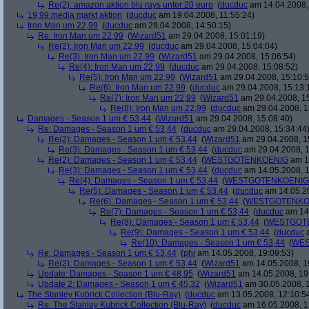
Re(2): amazon aktion blu rays unter 20 euro
(
ducduc
am 14.04.2008,
19,99 media markt aktion
(
ducduc
am 19.04.2008, 11:55:24)
Iron Man um 22,99
(
ducduc
am 29.04.2008, 14:50:15)
Re: Iron Man um 22,99
(
Wizard51
am 29.04.2008, 15:01:19)
Re(2): Iron Man um 22,99
(
ducduc
am 29.04.2008, 15:04:04)
Re(3): Iron Man um 22,99
(
Wizard51
am 29.04.2008, 15:06:54)
Re(4): Iron Man um 22,99
(
ducduc
am 29.04.2008, 15:08:52)
Re(5): Iron Man um 22,99
(
Wizard51
am 29.04.2008, 15:10:5
Re(6): Iron Man um 22,99
(
ducduc
am 29.04.2008, 15:13:
Re(7): Iron Man um 22,99
(
Wizard51
am 29.04.2008, 15
Re(8): Iron Man um 22,99
(
ducduc
am 29.04.2008, 1
Damages - Season 1 um € 53,44
(
Wizard51
am 29.04.2008, 15:08:40)
Re: Damages - Season 1 um € 53,44
(
ducduc
am 29.04.2008, 15:34:44
Re(2): Damages - Season 1 um € 53,44
(
Wizard51
am 29.04.2008, 1
Re(3): Damages - Season 1 um € 53,44
(
ducduc
am 29.04.2008, 1
Re(2): Damages - Season 1 um € 53,44
(
WESTGOTENKOENIG
am 14
Re(3): Damages - Season 1 um € 53,44
(
ducduc
am 14.05.2008, 1
Re(4): Damages - Season 1 um € 53,44
(
WESTGOTENKOENIG
Re(5): Damages - Season 1 um € 53,44
(
ducduc
am 14.05.20
Re(6): Damages - Season 1 um € 53,44
(
WESTGOTENKO
Re(7): Damages - Season 1 um € 53,44
(
ducduc
am 14.
Re(8): Damages - Season 1 um € 53,44
(
WESTGOT
Re(9): Damages - Season 1 um € 53,44
(
ducduc
a
Re(10): Damages - Season 1 um € 53,44
(
WES
Re: Damages - Season 1 um € 53,44
(
phj
am 14.05.2008, 19:09:53)
Re(2): Damages - Season 1 um € 53,44
(
Wizard51
am 14.05.2008, 1
Update: Damages - Season 1 um € 48,95
(
Wizard51
am 14.05.2008, 19
Update 2: Damages - Season 1 um € 45,32
(
Wizard51
am 30.05.2008, 1
The Stanley Kubrick Collection (Blu-Ray)
(
ducduc
am 13.05.2008, 12:10:5
Re: The Stanley Kubrick Collection (Blu-Ray)
(
ducduc
am 16.05.2008, 1