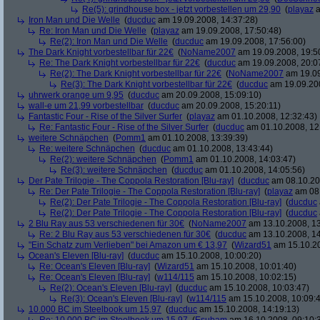
Re(5): grindhouse box - jetzt vorbestellen um 29,90
(
playaz
a
Iron Man und Die Welle
(
ducduc
am 19.09.2008, 14:37:28)
Re: Iron Man und Die Welle
(
playaz
am 19.09.2008, 17:50:48)
Re(2): Iron Man und Die Welle
(
ducduc
am 19.09.2008, 17:56:00)
The Dark Knight vorbestellbar für 22€
(
NoName2007
am 19.09.2008, 19:5
Re: The Dark Knight vorbestellbar für 22€
(
ducduc
am 19.09.2008, 20:0
Re(2): The Dark Knight vorbestellbar für 22€
(
NoName2007
am 19.09
Re(3): The Dark Knight vorbestellbar für 22€
(
ducduc
am 19.09.200
uhrwerk orange um 9,95
(
ducduc
am 20.09.2008, 15:09:10)
wall-e um 21,99 vorbestellbar
(
ducduc
am 20.09.2008, 15:20:11)
Fantastic Four - Rise of the Silver Surfer
(
playaz
am 01.10.2008, 12:32:43)
Re: Fantastic Four - Rise of the Silver Surfer
(
ducduc
am 01.10.2008, 12
weitere Schnäpchen
(
Pomm1
am 01.10.2008, 13:39:39)
Re: weitere Schnäpchen
(
ducduc
am 01.10.2008, 13:43:44)
Re(2): weitere Schnäpchen
(
Pomm1
am 01.10.2008, 14:03:47)
Re(3): weitere Schnäpchen
(
ducduc
am 01.10.2008, 14:05:56)
Der Pate Trilogie - The Coppola Restoration [Blu-ray]
(
ducduc
am 08.10.20
Re: Der Pate Trilogie - The Coppola Restoration [Blu-ray]
(
playaz
am 08.
Re(2): Der Pate Trilogie - The Coppola Restoration [Blu-ray]
(
ducduc
Re(2): Der Pate Trilogie - The Coppola Restoration [Blu-ray]
(
ducduc
2 Blu Ray aus 53 verschiedenen für 30€
(
NoName2007
am 13.10.2008, 13
Re: 2 Blu Ray aus 53 verschiedenen für 30€
(
ducduc
am 13.10.2008, 14
"Ein Schatz zum Verlieben" bei Amazon um € 13,97
(
Wizard51
am 15.10.20
Ocean's Eleven [Blu-ray]
(
ducduc
am 15.10.2008, 10:00:20)
Re: Ocean's Eleven [Blu-ray]
(
Wizard51
am 15.10.2008, 10:01:40)
Re: Ocean's Eleven [Blu-ray]
(
w114/115
am 15.10.2008, 10:02:15)
Re(2): Ocean's Eleven [Blu-ray]
(
ducduc
am 15.10.2008, 10:03:47)
Re(3): Ocean's Eleven [Blu-ray]
(
w114/115
am 15.10.2008, 10:09:
10.000 BC im Steelbook um 15,97
(
ducduc
am 15.10.2008, 14:19:13)