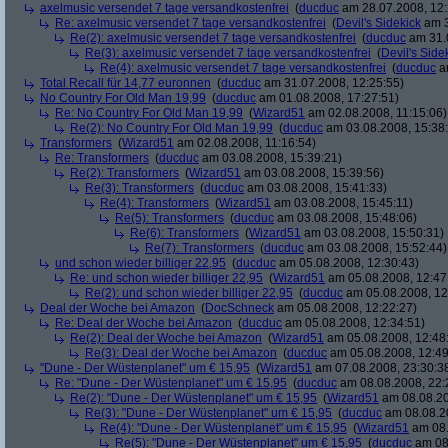
axelmusic versendet 7 tage versandkostenfrei
(
ducduc
am 28.07.2008, 12:
Re: axelmusic versendet 7 tage versandkostenfrei
(
Devil's Sidekick
am 3
Re(2): axelmusic versendet 7 tage versandkostenfrei
(
ducduc
am 31.0
Re(3): axelmusic versendet 7 tage versandkostenfrei
(
Devil's Side
Re(4): axelmusic versendet 7 tage versandkostenfrei
(
ducduc
am
Total Recall für 14,77 euronnen
(
ducduc
am 31.07.2008, 12:25:55)
No Country For Old Man 19,99
(
ducduc
am 01.08.2008, 17:27:51)
Re: No Country For Old Man 19,99
(
Wizard51
am 02.08.2008, 11:15:06)
Re(2): No Country For Old Man 19,99
(
ducduc
am 03.08.2008, 15:38
Transformers
(
Wizard51
am 02.08.2008, 11:16:54)
Re: Transformers
(
ducduc
am 03.08.2008, 15:39:21)
Re(2): Transformers
(
Wizard51
am 03.08.2008, 15:39:56)
Re(3): Transformers
(
ducduc
am 03.08.2008, 15:41:33)
Re(4): Transformers
(
Wizard51
am 03.08.2008, 15:45:11)
Re(5): Transformers
(
ducduc
am 03.08.2008, 15:48:06)
Re(6): Transformers
(
Wizard51
am 03.08.2008, 15:50:31)
Re(7): Transformers
(
ducduc
am 03.08.2008, 15:52:44)
und schon wieder billiger 22,95
(
ducduc
am 05.08.2008, 12:30:43)
Re: und schon wieder billiger 22,95
(
Wizard51
am 05.08.2008, 12:47
Re(2): und schon wieder billiger 22,95
(
ducduc
am 05.08.2008, 12
Deal der Woche bei Amazon
(
DocSchneck
am 05.08.2008, 12:22:27)
Re: Deal der Woche bei Amazon
(
ducduc
am 05.08.2008, 12:34:51)
Re(2): Deal der Woche bei Amazon
(
Wizard51
am 05.08.2008, 12:48
Re(3): Deal der Woche bei Amazon
(
ducduc
am 05.08.2008, 12:49
"Dune - Der Wüstenplanet" um € 15,95
(
Wizard51
am 07.08.2008, 23:30:3
Re: "Dune - Der Wüstenplanet" um € 15,95
(
ducduc
am 08.08.2008, 22:
Re(2): "Dune - Der Wüstenplanet" um € 15,95
(
Wizard51
am 08.08.20
Re(3): "Dune - Der Wüstenplanet" um € 15,95
(
ducduc
am 08.08.20
Re(4): "Dune - Der Wüstenplanet" um € 15,95
(
Wizard51
am 08.
Re(5): "Dune - Der Wüstenplanet" um € 15,95
(
ducduc
am 08.