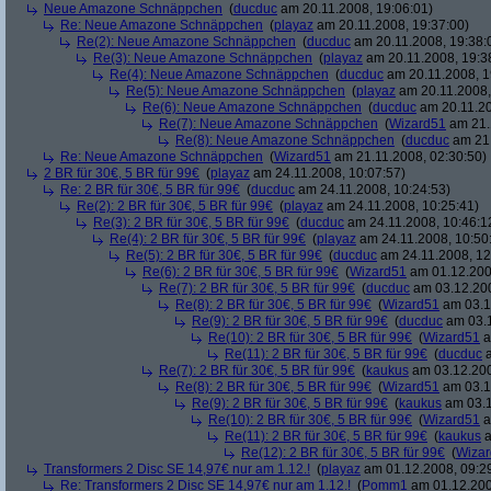
Neue Amazone Schnäppchen
(
ducduc
am 20.11.2008, 19:06:01)
Re: Neue Amazone Schnäppchen
(
playaz
am 20.11.2008, 19:37:00)
Re(2): Neue Amazone Schnäppchen
(
ducduc
am 20.11.2008, 19:38:
Re(3): Neue Amazone Schnäppchen
(
playaz
am 20.11.2008, 19:3
Re(4): Neue Amazone Schnäppchen
(
ducduc
am 20.11.2008, 1
Re(5): Neue Amazone Schnäppchen
(
playaz
am 20.11.2008,
Re(6): Neue Amazone Schnäppchen
(
ducduc
am 20.11.20
Re(7): Neue Amazone Schnäppchen
(
Wizard51
am 21.
Re(8): Neue Amazone Schnäppchen
(
ducduc
am 21.
Re: Neue Amazone Schnäppchen
(
Wizard51
am 21.11.2008, 02:30:50)
2 BR für 30€, 5 BR für 99€
(
playaz
am 24.11.2008, 10:07:57)
Re: 2 BR für 30€, 5 BR für 99€
(
ducduc
am 24.11.2008, 10:24:53)
Re(2): 2 BR für 30€, 5 BR für 99€
(
playaz
am 24.11.2008, 10:25:41)
Re(3): 2 BR für 30€, 5 BR für 99€
(
ducduc
am 24.11.2008, 10:46:1
Re(4): 2 BR für 30€, 5 BR für 99€
(
playaz
am 24.11.2008, 10:50
Re(5): 2 BR für 30€, 5 BR für 99€
(
ducduc
am 24.11.2008, 12
Re(6): 2 BR für 30€, 5 BR für 99€
(
Wizard51
am 01.12.200
Re(7): 2 BR für 30€, 5 BR für 99€
(
ducduc
am 03.12.200
Re(8): 2 BR für 30€, 5 BR für 99€
(
Wizard51
am 03.1
Re(9): 2 BR für 30€, 5 BR für 99€
(
ducduc
am 03.1
Re(10): 2 BR für 30€, 5 BR für 99€
(
Wizard51
a
Re(11): 2 BR für 30€, 5 BR für 99€
(
ducduc
a
Re(7): 2 BR für 30€, 5 BR für 99€
(
kaukus
am 03.12.200
Re(8): 2 BR für 30€, 5 BR für 99€
(
Wizard51
am 03.1
Re(9): 2 BR für 30€, 5 BR für 99€
(
kaukus
am 03.1
Re(10): 2 BR für 30€, 5 BR für 99€
(
Wizard51
a
Re(11): 2 BR für 30€, 5 BR für 99€
(
kaukus
a
Re(12): 2 BR für 30€, 5 BR für 99€
(
Wiza
Transformers 2 Disc SE 14,97€ nur am 1.12.!
(
playaz
am 01.12.2008, 09:2
Re: Transformers 2 Disc SE 14,97€ nur am 1.12.!
(
Pomm1
am 01.12.200