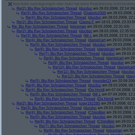
Vom Autor zurückgezogen oder Autor hat seine Registrierung nicht bestätig
Re(2): Blu Ray Schnäppchen Thread
(
ducduc
am 28.03.2008, 22:14:39
Re(3): Blu Ray Schnäppchen Thread
(
Diabolo2000
am 28.03.2008, 2
Re(4): Blu Ray Schnäppchen Thread
(
ducduc
am 28.03.2008, 22:
Re(2): Blu Ray Schnäppchen Thread
(
Zappa F.
am 18.01.2009, 23:33:5
Re: Blu Ray Schnäppchen Thread
(
piiceman
am 28.03.2008, 22:31:43)
Re(2): Blu Ray Schnäppchen Thread
(
ducduc
am 28.03.2008, 22:35:52
Re(3): Blu Ray Schnäppchen Thread
(
Mr L
am 28.03.2008, 22:51:08)
Re(4): Blu Ray Schnäppchen Thread
(
danielcart
am 29.03.2008, 0
Re(5): Blu Ray Schnäppchen Thread
(
ducduc
am 29.03.2008, 0
Re(6): Blu Ray Schnäppchen Thread
(
danielcart
am 29.03.20
Re(7): Blu Ray Schnäppchen Thread
(
ducduc
am 29.03.20
Re(8): Blu Ray Schnäppchen Thread
(
danielcart
am 29.
Re(9): Blu Ray Schnäppchen Thread
(
ducduc
am 29.
Re(10): Blu Ray Schnäppchen Thread
(
danielcart
Re(11): Blu Ray Schnäppchen Thread
(
ducduc
Re(12): Blu Ray Schnäppchen Thread
(
dani
Re(5): Blu Ray Schnäppchen Thread
(
monster23
am 20.09.2008
Re(4): Blu Ray Schnäppchen Thread
(
ducduc
am 29.03.2008, 08:
Re(4): Blu Ray Schnäppchen Thread
(
Da Horstl
am 07.04.2008, 11
Re(5): Blu Ray Schnäppchen Thread
(
Mr L
am 07.04.2008, 12:
Re(6): Blu Ray Schnäppchen Thread
(
Da Horstl
am 07.04.20
Re(2): Blu Ray Schnäppchen Thread
(
user182285
am 29.03.2008, 02:1
Re(3): Blu Ray Schnäppchen Thread
(
ducduc
am 29.03.2008, 08:37:
Re(4): Blu Ray Schnäppchen Thread
(
ChipsBier
am 29.03.2008, 1
Re(5): Blu Ray Schnäppchen Thread
(
ducduc
am 29.03.2008, 1
Re(6): Blu Ray Schnäppchen Thread
(
ChipsBier
am 29.03.20
Re(7): Blu Ray Schnäppchen Thread
(
ducduc
am 29.03.20
Re(8): Blu Ray Schnäppchen Thread
(
piiceman
am 30.0