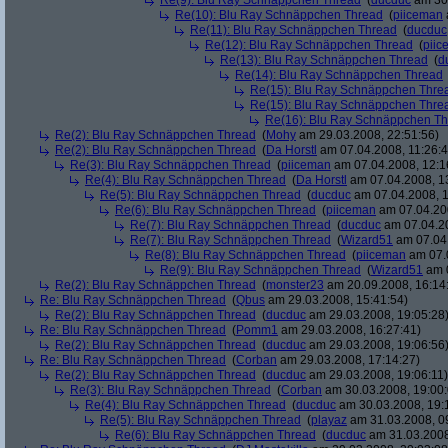
Re(9): Blu Ray Schnäppchen Thread
(
ducduc
am 30.
Re(10): Blu Ray Schnäppchen Thread
(
piiceman
Re(11): Blu Ray Schnäppchen Thread
(
ducduc
Re(12): Blu Ray Schnäppchen Thread
(
piic
Re(13): Blu Ray Schnäppchen Thread
(
d
Re(14): Blu Ray Schnäppchen Thread
Re(15): Blu Ray Schnäppchen Thre
Re(15): Blu Ray Schnäppchen Thre
Re(16): Blu Ray Schnäppchen T
Re(2): Blu Ray Schnäppchen Thread
(
Mohy
am 29.03.2008, 22:51:56)
Re(2): Blu Ray Schnäppchen Thread
(
Da Horstl
am 07.04.2008, 11:26:4
Re(3): Blu Ray Schnäppchen Thread
(
piiceman
am 07.04.2008, 12:1
Re(4): Blu Ray Schnäppchen Thread
(
Da Horstl
am 07.04.2008, 1
Re(5): Blu Ray Schnäppchen Thread
(
ducduc
am 07.04.2008, 1
Re(6): Blu Ray Schnäppchen Thread
(
piiceman
am 07.04.200
Re(7): Blu Ray Schnäppchen Thread
(
ducduc
am 07.04.20
Re(7): Blu Ray Schnäppchen Thread
(
Wizard51
am 07.04.
Re(8): Blu Ray Schnäppchen Thread
(
piiceman
am 07.0
Re(9): Blu Ray Schnäppchen Thread
(
Wizard51
am 0
Re(2): Blu Ray Schnäppchen Thread
(
monster23
am 20.09.2008, 16:14
Re: Blu Ray Schnäppchen Thread
(
Qbus
am 29.03.2008, 15:41:54)
Re(2): Blu Ray Schnäppchen Thread
(
ducduc
am 29.03.2008, 19:05:28
Re: Blu Ray Schnäppchen Thread
(
Pomm1
am 29.03.2008, 16:27:41)
Re(2): Blu Ray Schnäppchen Thread
(
ducduc
am 29.03.2008, 19:06:56
Re: Blu Ray Schnäppchen Thread
(
Corban
am 29.03.2008, 17:14:27)
Re(2): Blu Ray Schnäppchen Thread
(
ducduc
am 29.03.2008, 19:06:11)
Re(3): Blu Ray Schnäppchen Thread
(
Corban
am 30.03.2008, 19:00:
Re(4): Blu Ray Schnäppchen Thread
(
ducduc
am 30.03.2008, 19:
Re(5): Blu Ray Schnäppchen Thread
(
playaz
am 31.03.2008, 0
Re(6): Blu Ray Schnäppchen Thread
(
ducduc
am 31.03.2008