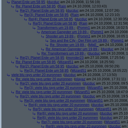
Planet Erde um 58,95
(
ducduc
am 24.10.2008, 11:56:19)
Re: Planet Erde um 58,95
(
Rain
am 24.10.2008, 12:03:43)
Re(2): Planet Erde um 58,95
(
ducduc
am 24.10.2008, 12:07:26)
Re(3): Planet Erde um 58,95
(
Rain
am 24.10.2008, 12:23:10)
Re(4): Planet Erde um 58,95
(
ducduc
am 24.10.2008, 12:30:35)
Re(5): Planet Erde um 58,95
(
Rain
am 24.10.2008, 12:31:58
Transformers um 19,89,-
(
Pomm1
am 24.10.2008, 16:02:5
American Gangster um 19,89,-
(
Pomm1
am 24.10.2008,
Shooter um 19,89,-
(
Pomm1
am 24.10.2008, 16:05:1
Sex and the City - Der Film um 19,89,-
(
Pomm1
am
Re: Shooter um 19,89,-
(
MikE_
am 24.10.2008, 16
Re: American Gangster um 19,89,-
(
ducduc
am 24.10
Re: Transformers um 19,89,-
(
ducduc
am 24.10.2008, 1
Re(2): Planet Erde um 58,95
(
monster23
am 27.10.2008, 17:25:54)
Re: Planet Erde um 58,95
(
Wizard51
am 24.10.2008, 18:25:56)
Re(2): Planet Erde um 58,95
(
ducduc
am 25.10.2008, 09:50:29)
Re(3): Planet Erde um 58,95
(
Wizard51
am 25.10.2008, 18:05:22)
viele blu rays unter 20 euronnen
(
ducduc
am 24.10.2008, 17:13:50)
Re: viele blu rays unter 20 euronnen
(
playaz
am 24.10.2008, 17:31:11)
Re(2): viele blu rays unter 20 euronnen
(
ducduc
am 25.10.2008, 09:5
Re(3): viele blu rays unter 20 euronnen
(
Wizard51
am 25.10.2008,
Re: viele blu rays unter 20 euronnen
(
Wizard51
am 25.10.2008, 18:47:0
Re(2): viele blu rays unter 20 euronnen
(
ducduc
am 25.10.2008, 19:5
Re(3): viele blu rays unter 20 euronnen
(
Wizard51
am 25.10.2008,
Re(4): viele blu rays unter 20 euronnen
(
ducduc
am 25.10.2008,
Re(5): viele blu rays unter 20 euronnen
(
Wizard51
am 25.10.
Re(6): viele blu rays unter 20 euronnen
(
ducduc
am 25.10.
Re(6): viele blu rays unter 20 euronnen
(
ducduc
am 27.10.
Re(7): viele blu rays unter 20 euronnen
(
Wizard51
am 2
Re(8): viele blu rays unter 20 euronnen
(
ducduc
am 2