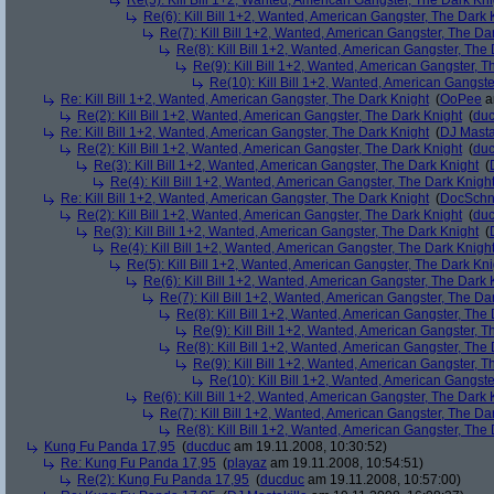
Re(5): Kill Bill 1+2, Wanted, American Gangster, The Dark Kni
Re(6): Kill Bill 1+2, Wanted, American Gangster, The Dark 
Re(7): Kill Bill 1+2, Wanted, American Gangster, The Da
Re(8): Kill Bill 1+2, Wanted, American Gangster, The
Re(9): Kill Bill 1+2, Wanted, American Gangster, T
Re(10): Kill Bill 1+2, Wanted, American Gangste
Re: Kill Bill 1+2, Wanted, American Gangster, The Dark Knight
(
OoPee
a
Re(2): Kill Bill 1+2, Wanted, American Gangster, The Dark Knight
(
du
Re: Kill Bill 1+2, Wanted, American Gangster, The Dark Knight
(
DJ Masta
Re(2): Kill Bill 1+2, Wanted, American Gangster, The Dark Knight
(
du
Re(3): Kill Bill 1+2, Wanted, American Gangster, The Dark Knight
(
Re(4): Kill Bill 1+2, Wanted, American Gangster, The Dark Knigh
Re: Kill Bill 1+2, Wanted, American Gangster, The Dark Knight
(
DocSchn
Re(2): Kill Bill 1+2, Wanted, American Gangster, The Dark Knight
(
du
Re(3): Kill Bill 1+2, Wanted, American Gangster, The Dark Knight
(
Re(4): Kill Bill 1+2, Wanted, American Gangster, The Dark Knigh
Re(5): Kill Bill 1+2, Wanted, American Gangster, The Dark Kni
Re(6): Kill Bill 1+2, Wanted, American Gangster, The Dark 
Re(7): Kill Bill 1+2, Wanted, American Gangster, The Da
Re(8): Kill Bill 1+2, Wanted, American Gangster, The
Re(9): Kill Bill 1+2, Wanted, American Gangster, T
Re(8): Kill Bill 1+2, Wanted, American Gangster, The
Re(9): Kill Bill 1+2, Wanted, American Gangster, T
Re(10): Kill Bill 1+2, Wanted, American Gangste
Re(6): Kill Bill 1+2, Wanted, American Gangster, The Dark 
Re(7): Kill Bill 1+2, Wanted, American Gangster, The Da
Re(8): Kill Bill 1+2, Wanted, American Gangster, The
Kung Fu Panda 17,95
(
ducduc
am 19.11.2008, 10:30:52)
Re: Kung Fu Panda 17,95
(
playaz
am 19.11.2008, 10:54:51)
Re(2): Kung Fu Panda 17,95
(
ducduc
am 19.11.2008, 10:57:00)