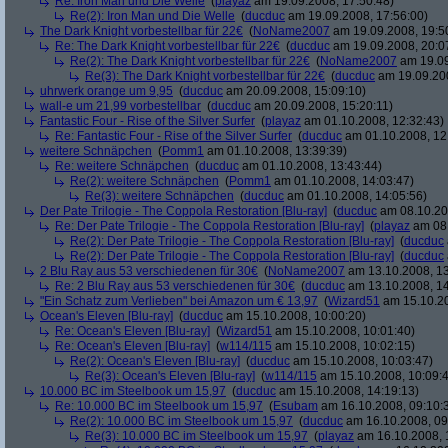
Re: Iron Man und Die Welle
(
playaz
am 19.09.2008, 17:50:48)
Re(2): Iron Man und Die Welle
(
ducduc
am 19.09.2008, 17:56:00)
The Dark Knight vorbestellbar für 22€
(
NoName2007
am 19.09.2008, 19:5
Re: The Dark Knight vorbestellbar für 22€
(
ducduc
am 19.09.2008, 20:0
Re(2): The Dark Knight vorbestellbar für 22€
(
NoName2007
am 19.09
Re(3): The Dark Knight vorbestellbar für 22€
(
ducduc
am 19.09.200
uhrwerk orange um 9,95
(
ducduc
am 20.09.2008, 15:09:10)
wall-e um 21,99 vorbestellbar
(
ducduc
am 20.09.2008, 15:20:11)
Fantastic Four - Rise of the Silver Surfer
(
playaz
am 01.10.2008, 12:32:43)
Re: Fantastic Four - Rise of the Silver Surfer
(
ducduc
am 01.10.2008, 12
weitere Schnäpchen
(
Pomm1
am 01.10.2008, 13:39:39)
Re: weitere Schnäpchen
(
ducduc
am 01.10.2008, 13:43:44)
Re(2): weitere Schnäpchen
(
Pomm1
am 01.10.2008, 14:03:47)
Re(3): weitere Schnäpchen
(
ducduc
am 01.10.2008, 14:05:56)
Der Pate Trilogie - The Coppola Restoration [Blu-ray]
(
ducduc
am 08.10.20
Re: Der Pate Trilogie - The Coppola Restoration [Blu-ray]
(
playaz
am 08.
Re(2): Der Pate Trilogie - The Coppola Restoration [Blu-ray]
(
ducduc
Re(2): Der Pate Trilogie - The Coppola Restoration [Blu-ray]
(
ducduc
2 Blu Ray aus 53 verschiedenen für 30€
(
NoName2007
am 13.10.2008, 13
Re: 2 Blu Ray aus 53 verschiedenen für 30€
(
ducduc
am 13.10.2008, 14
"Ein Schatz zum Verlieben" bei Amazon um € 13,97
(
Wizard51
am 15.10.20
Ocean's Eleven [Blu-ray]
(
ducduc
am 15.10.2008, 10:00:20)
Re: Ocean's Eleven [Blu-ray]
(
Wizard51
am 15.10.2008, 10:01:40)
Re: Ocean's Eleven [Blu-ray]
(
w114/115
am 15.10.2008, 10:02:15)
Re(2): Ocean's Eleven [Blu-ray]
(
ducduc
am 15.10.2008, 10:03:47)
Re(3): Ocean's Eleven [Blu-ray]
(
w114/115
am 15.10.2008, 10:09:
10.000 BC im Steelbook um 15,97
(
ducduc
am 15.10.2008, 14:19:13)
Re: 10.000 BC im Steelbook um 15,97
(
Esubam
am 16.10.2008, 09:10:
Re(2): 10.000 BC im Steelbook um 15,97
(
ducduc
am 16.10.2008, 09
Re(3): 10.000 BC im Steelbook um 15,97
(
playaz
am 16.10.2008, 