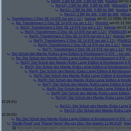
Re(9): 2 BR für 30€, 5 BR für 99€
(
kaukus
am 03.1
Re(10): 2 BR für 30€, 5 BR für 99€
(
Wizard51
a
Re(11): 2 BR für 30€, 5 BR für 99€
(
kaukus
a
Re(12): 2 BR für 30€, 5 BR für 99€
(
Wiza
Transformers 2 Disc SE 14,97€ nur am 1.12.!
(
playaz
am 01.12.2008, 09:2
Re: Transformers 2 Disc SE 14,97€ nur am 1.12.!
(
Pomm1
am 01.12.200
Re(2): Transformers 2 Disc SE 14,97€ nur am 1.12.!
(
playaz
am 01.12
Re(3): Transformers 2 Disc SE 14,97€ nur am 1.12.!
(
Flo061180
am
Re(4): Transformers 2 Disc SE 14,97€ nur am 1.12.!
(
playaz
am 
Re(5): Transformers 2 Disc SE 14,97€ nur am 1.12.!
(
Flo061
Re(6): Transformers 2 Disc SE 14,97€ nur am 1.12.!
(
play
Re(7): Transformers 2 Disc SE 14,97€ nur am 1.12.!
(
Fl
Der Schuh des Manitu (Extra Large Edition & Kinofassung) 6,97€ -- nur am
Re: Der Schuh des Manitu (Extra Large Edition & Kinofassung) 6,97€ -- 
Re(2): Der Schuh des Manitu (Extra Large Edition & Kinofassung) 6,9
Re(3): Der Schuh des Manitu (Extra Large Edition & Kinofassung) 6
Re(4): Der Schuh des Manitu (Extra Large Edition & Kinofassung
Re(5): Der Schuh des Manitu (Extra Large Edition & Kinofass
Re(6): Der Schuh des Manitu (Extra Large Edition & Kinofa
Re(7): Der Schuh des Manitu (Extra Large Edition & Kin
Re(8): Der Schuh des Manitu (Extra Large Edition & 
Re(9): Der Schuh des Manitu (Extra Large Edition 
Re(10): Der Schuh des Manitu (Extra Large Edit
15:29:41)
Re(11): Der Schuh des Manitu (Extra Large E
Re(12): Der Schuh des Manitu (Extra Larg
15:36:02)
Re: Der Schuh des Manitu (Extra Large Edition & Kinofassung) 6,97€ -- 
“Death Proof” und “Planet Terror” Blu-ray Disc: Nur jeweils 12,99 EUR
(
pla
Vom Autor zurückgezogen oder Autor hat seine Registrierung nicht bestä