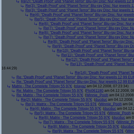
Re(2): “Death Proof” und “Planet Terror” Blu-ray Disc: Nur jeweils 12
Re(3): “Death Proof” und “Planet Terror” Blu-ray Disc: Nur jeweils
Re(3): “Death Proof” und “Planet Terror” Blu-ray Disc: Nur jeweils
Re(4): “Death Proof” und “Planet Terror” Blu-ray Disc: Nur jewe
Re(5): “Death Proof” und “Planet Terror” Blu-ray Disc: Nur je
Re(6): “Death Proof” und “Planet Terror” Blu-ray Disc: Nur
Re(7): “Death Proof” und “Planet Terror” Blu-ray Disc: 
Re(6): “Death Proof” und “Planet Terror” Blu-ray Disc: Nur
Re(7): “Death Proof” und “Planet Terror” Blu-ray Disc: 
Re(8): “Death Proof” und “Planet Terror” Blu-ray Dis
Re(9): “Death Proof” und “Planet Terror” Blu-ray D
Re(10): “Death Proof” und “Planet Terror” Blu-r
Re(11): “Death Proof” und “Planet Terror” Bl
Re(12): “Death Proof” und “Planet Terror”
Re(13): “Death Proof” und “Planet Terr
16:44:29)
Re(14): “Death Proof” und “Planet Te
Re: “Death Proof” und “Planet Terror” Blu-ray Disc: Nur jeweils 12,99 E
Re: “Death Proof” und “Planet Terror” Blu-ray Disc: Nur jeweils 12,99 E
Matrix - The Complete Trilogy 55,97€
(
playaz
am 04.12.2008, 07:23:34)
Re: Matrix - The Complete Trilogy 55,97€
(
Flo061180
am 04.12.2008, 08
Re: Matrix - The Complete Trilogy 55,97€
(
Winnie_Pooh
am 04.12.2008,
Re(2): Matrix - The Complete Trilogy 55,97€
(
ducduc
am 04.12.2008, 
Re(3): Matrix - The Complete Trilogy 55,97€
(
Winnie_Pooh
am 04.
Re(4): Matrix - The Complete Trilogy 55,97€
(
ducduc
am 04.12.2
Re(5): Matrix - The Complete Trilogy 55,97€
(
Winnie_Pooh
a
Re(6): Matrix - The Complete Trilogy 55,97€
(
ducduc
am 04
Re(7): Matrix - The Complete Trilogy 55,97€
(
Winnie_P
Re(8): Matrix - The Complete Trilogy 55,97€
(
ducduc
Re(9): Matrix - The Complete Trilogy 55,97€
(
Win