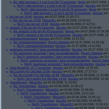
Re: stirb langsam 1,2 und 4 um 56,70 euronnen
(
brösl
am 19.07.2008, 1
Re(2): stirb langsam 1,2 und 4 um 56,70 euronnen
(
ducduc
am 19.07.
Re(3): stirb langsam 1,2 und 4 um 56,70 euronnen
(
brösl
am 19.07
Re(4): stirb langsam 1,2 und 4 um 56,70 euronnen
(
ducduc
am 1
blu ray um 19,90
(
ducduc
am 20.07.2008, 21:05:17)
Re: blu ray um 19,90
(
Wizard51
am 05.08.2008, 23:45:42)
Re(2): blu ray um 19,90
(
ducduc
am 06.08.2008, 07:42:51)
amazon 3 blu ray für 45 euronnen
(
ducduc
am 23.07.2008, 20:44:09)
Re: amazon 3 blu ray für 45 euronnen
(
playaz
am 24.07.2008, 07:26:28
Re(2): amazon 3 blu ray für 45 euronnen
(
ducduc
am 24.07.2008, 11:
schnäppcheneinkauf
(
ducduc
am 24.07.2008, 12:41:52)
Re: schnäppcheneinkauf
(
Devil's Sidekick
am 31.07.2008, 14:26:19)
Re(2): schnäppcheneinkauf
(
ducduc
am 31.07.2008, 14:31:56)
axelmusic versendet 7 tage versandkostenfrei
(
ducduc
am 28.07.2008, 12:
Re: axelmusic versendet 7 tage versandkostenfrei
(
Devil's Sidekick
am 3
Re(2): axelmusic versendet 7 tage versandkostenfrei
(
ducduc
am 31.0
Re(3): axelmusic versendet 7 tage versandkostenfrei
(
Devil's Side
Re(4): axelmusic versendet 7 tage versandkostenfrei
(
ducduc
am
Total Recall für 14,77 euronnen
(
ducduc
am 31.07.2008, 12:25:55)
No Country For Old Man 19,99
(
ducduc
am 01.08.2008, 17:27:51)
Re: No Country For Old Man 19,99
(
Wizard51
am 02.08.2008, 11:15:06)
Re(2): No Country For Old Man 19,99
(
ducduc
am 03.08.2008, 15:38
Transformers
(
Wizard51
am 02.08.2008, 11:16:54)
Re: Transformers
(
ducduc
am 03.08.2008, 15:39:21)
Re(2): Transformers
(
Wizard51
am 03.08.2008, 15:39:56)
Re(3): Transformers
(
ducduc
am 03.08.2008, 15:41:33)
Re(4): Transformers
(
Wizard51
am 03.08.2008, 15:45:11)
Re(5): Transformers
(
ducduc
am 03.08.2008, 15:48:06)
Re(6): Transformers
(
Wizard51
am 03.08.2008, 15:50:31)
Re(7): Transformers
(
ducduc
am 03.08.2008, 15:52:44)