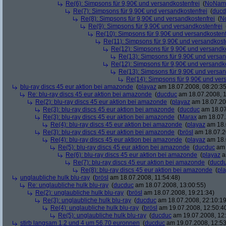
Re(6): Simpsons für 9,90€ und versandkostenfrei
(
NoNam
Re(7): Simpsons für 9,90€ und versandkostenfrei
(
ducd
Re(8): Simpsons für 9,90€ und versandkostenfrei
(
N
Re(9): Simpsons für 9,90€ und versandkostenfrei
Re(10): Simpsons für 9,90€ und versandkostenf
Re(11): Simpsons für 9,90€ und versandkost
Re(12): Simpsons für 9,90€ und versandko
Re(13): Simpsons für 9,90€ und versan
Re(12): Simpsons für 9,90€ und versandko
Re(13): Simpsons für 9,90€ und versan
Re(14): Simpsons für 9,90€ und ver
blu-ray discs 45 eur aktion bei amazonde
(
playaz
am 18.07.2008, 08:20:35
Re: blu-ray discs 45 eur aktion bei amazonde
(
ducduc
am 18.07.2008, 1
Re(2): blu-ray discs 45 eur aktion bei amazonde
(
playaz
am 18.07.200
Re(3): blu-ray discs 45 eur aktion bei amazonde
(
ducduc
am 18.07
Re(3): blu-ray discs 45 eur aktion bei amazonde
(
Marax
am 18.07.
Re(4): blu-ray discs 45 eur aktion bei amazonde
(
playaz
am 18.
Re(3): blu-ray discs 45 eur aktion bei amazonde
(
brösl
am 18.07.2
Re(4): blu-ray discs 45 eur aktion bei amazonde
(
playaz
am 18.
Re(5): blu-ray discs 45 eur aktion bei amazonde
(
ducduc
am 
Re(6): blu-ray discs 45 eur aktion bei amazonde
(
playaz
a
Re(7): blu-ray discs 45 eur aktion bei amazonde
(
ducd
Re(8): blu-ray discs 45 eur aktion bei amazonde
(
pl
unglaubliche hulk blu-ray
(
brösl
am 18.07.2008, 11:54:48)
Re: unglaubliche hulk blu-ray
(
ducduc
am 18.07.2008, 13:00:55)
Re(2): unglaubliche hulk blu-ray
(
brösl
am 18.07.2008, 19:21:34)
Re(3): unglaubliche hulk blu-ray
(
ducduc
am 18.07.2008, 22:10:19
Re(4): unglaubliche hulk blu-ray
(
brösl
am 19.07.2008, 12:50:4
Re(5): unglaubliche hulk blu-ray
(
ducduc
am 19.07.2008, 12:
stirb langsam 1,2 und 4 um 56,70 euronnen
(
ducduc
am 19.07.2008, 12:53