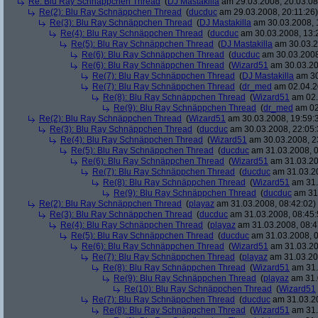
Re: Blu Ray Schnäppchen Thread
(
DJ Mastakilla
am 29.03.2008, 20:03:08
Re(2): Blu Ray Schnäppchen Thread
(
ducduc
am 29.03.2008, 20:11:26)
Re(3): Blu Ray Schnäppchen Thread
(
DJ Mastakilla
am 30.03.2008, 
Re(4): Blu Ray Schnäppchen Thread
(
ducduc
am 30.03.2008, 13:
Re(5): Blu Ray Schnäppchen Thread
(
DJ Mastakilla
am 30.03.2
Re(6): Blu Ray Schnäppchen Thread
(
ducduc
am 30.03.2008
Re(6): Blu Ray Schnäppchen Thread
(
Wizard51
am 30.03.20
Re(7): Blu Ray Schnäppchen Thread
(
DJ Mastakilla
am 30
Re(7): Blu Ray Schnäppchen Thread
(
dr_med
am 02.04.2
Re(8): Blu Ray Schnäppchen Thread
(
Wizard51
am 02.
Re(9): Blu Ray Schnäppchen Thread
(
dr_med
am 02
Re(2): Blu Ray Schnäppchen Thread
(
Wizard51
am 30.03.2008, 19:59:
Re(3): Blu Ray Schnäppchen Thread
(
ducduc
am 30.03.2008, 22:05:
Re(4): Blu Ray Schnäppchen Thread
(
Wizard51
am 30.03.2008, 2
Re(5): Blu Ray Schnäppchen Thread
(
ducduc
am 31.03.2008, 0
Re(6): Blu Ray Schnäppchen Thread
(
Wizard51
am 31.03.20
Re(7): Blu Ray Schnäppchen Thread
(
ducduc
am 31.03.20
Re(8): Blu Ray Schnäppchen Thread
(
Wizard51
am 31.
Re(9): Blu Ray Schnäppchen Thread
(
ducduc
am 31.
Re(2): Blu Ray Schnäppchen Thread
(
playaz
am 31.03.2008, 08:42:02)
Re(3): Blu Ray Schnäppchen Thread
(
ducduc
am 31.03.2008, 08:45:
Re(4): Blu Ray Schnäppchen Thread
(
playaz
am 31.03.2008, 08:4
Re(5): Blu Ray Schnäppchen Thread
(
ducduc
am 31.03.2008, 0
Re(6): Blu Ray Schnäppchen Thread
(
Wizard51
am 31.03.20
Re(7): Blu Ray Schnäppchen Thread
(
playaz
am 31.03.20
Re(8): Blu Ray Schnäppchen Thread
(
Wizard51
am 31.
Re(9): Blu Ray Schnäppchen Thread
(
playaz
am 31.
Re(10): Blu Ray Schnäppchen Thread
(
Wizard51
Re(7): Blu Ray Schnäppchen Thread
(
ducduc
am 31.03.20
Re(8): Blu Ray Schnäppchen Thread
(
Wizard51
am 31.