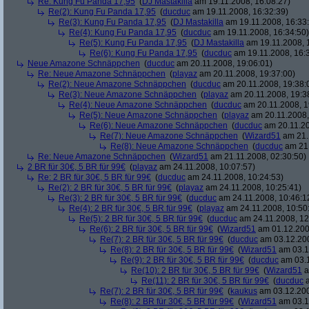
Re: Kung Fu Panda 17,95
(
DJ Mastakilla
am 19.11.2008, 16:08:27)
Re(2): Kung Fu Panda 17,95
(
ducduc
am 19.11.2008, 16:32:39)
Re(3): Kung Fu Panda 17,95
(
DJ Mastakilla
am 19.11.2008, 16:33
Re(4): Kung Fu Panda 17,95
(
ducduc
am 19.11.2008, 16:34:50)
Re(5): Kung Fu Panda 17,95
(
DJ Mastakilla
am 19.11.2008, 
Re(6): Kung Fu Panda 17,95
(
ducduc
am 19.11.2008, 16:
Neue Amazone Schnäppchen
(
ducduc
am 20.11.2008, 19:06:01)
Re: Neue Amazone Schnäppchen
(
playaz
am 20.11.2008, 19:37:00)
Re(2): Neue Amazone Schnäppchen
(
ducduc
am 20.11.2008, 19:38:
Re(3): Neue Amazone Schnäppchen
(
playaz
am 20.11.2008, 19:3
Re(4): Neue Amazone Schnäppchen
(
ducduc
am 20.11.2008, 1
Re(5): Neue Amazone Schnäppchen
(
playaz
am 20.11.2008,
Re(6): Neue Amazone Schnäppchen
(
ducduc
am 20.11.20
Re(7): Neue Amazone Schnäppchen
(
Wizard51
am 21.
Re(8): Neue Amazone Schnäppchen
(
ducduc
am 21.
Re: Neue Amazone Schnäppchen
(
Wizard51
am 21.11.2008, 02:30:50)
2 BR für 30€, 5 BR für 99€
(
playaz
am 24.11.2008, 10:07:57)
Re: 2 BR für 30€, 5 BR für 99€
(
ducduc
am 24.11.2008, 10:24:53)
Re(2): 2 BR für 30€, 5 BR für 99€
(
playaz
am 24.11.2008, 10:25:41)
Re(3): 2 BR für 30€, 5 BR für 99€
(
ducduc
am 24.11.2008, 10:46:1
Re(4): 2 BR für 30€, 5 BR für 99€
(
playaz
am 24.11.2008, 10:50
Re(5): 2 BR für 30€, 5 BR für 99€
(
ducduc
am 24.11.2008, 12
Re(6): 2 BR für 30€, 5 BR für 99€
(
Wizard51
am 01.12.200
Re(7): 2 BR für 30€, 5 BR für 99€
(
ducduc
am 03.12.200
Re(8): 2 BR für 30€, 5 BR für 99€
(
Wizard51
am 03.1
Re(9): 2 BR für 30€, 5 BR für 99€
(
ducduc
am 03.1
Re(10): 2 BR für 30€, 5 BR für 99€
(
Wizard51
a
Re(11): 2 BR für 30€, 5 BR für 99€
(
ducduc
a
Re(7): 2 BR für 30€, 5 BR für 99€
(
kaukus
am 03.12.200
Re(8): 2 BR für 30€, 5 BR für 99€
(
Wizard51
am 03.1