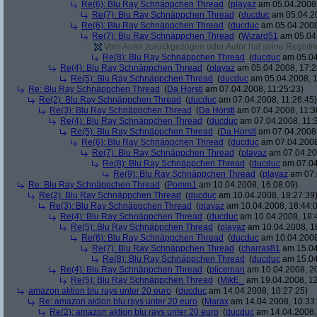
Re(6): Blu Ray Schnäppchen Thread
(
playaz
am 05.04.2008,
Re(7): Blu Ray Schnäppchen Thread
(
ducduc
am 05.04.20
Re(6): Blu Ray Schnäppchen Thread
(
ducduc
am 05.04.2008
Re(7): Blu Ray Schnäppchen Thread
(
Wizard51
am 05.04.
Vom Autor zurückgezogen oder Autor hat seine Registrie
Re(8): Blu Ray Schnäppchen Thread
(
ducduc
am 05.04
Re(4): Blu Ray Schnäppchen Thread
(
playaz
am 05.04.2008, 17:2
Re(5): Blu Ray Schnäppchen Thread
(
ducduc
am 05.04.2008, 1
Re: Blu Ray Schnäppchen Thread
(
Da Horstl
am 07.04.2008, 11:25:23)
Re(2): Blu Ray Schnäppchen Thread
(
ducduc
am 07.04.2008, 11:26:45)
Re(3): Blu Ray Schnäppchen Thread
(
Da Horstl
am 07.04.2008, 11:3
Re(4): Blu Ray Schnäppchen Thread
(
ducduc
am 07.04.2008, 11:
Re(5): Blu Ray Schnäppchen Thread
(
Da Horstl
am 07.04.2008,
Re(6): Blu Ray Schnäppchen Thread
(
ducduc
am 07.04.2008
Re(7): Blu Ray Schnäppchen Thread
(
playaz
am 07.04.200
Re(8): Blu Ray Schnäppchen Thread
(
ducduc
am 07.04
Re(9): Blu Ray Schnäppchen Thread
(
playaz
am 07.
Re: Blu Ray Schnäppchen Thread
(
Pomm1
am 10.04.2008, 16:08:09)
Re(2): Blu Ray Schnäppchen Thread
(
ducduc
am 10.04.2008, 18:27:39
Re(3): Blu Ray Schnäppchen Thread
(
playaz
am 10.04.2008, 18:44:
Re(4): Blu Ray Schnäppchen Thread
(
ducduc
am 10.04.2008, 18:
Re(5): Blu Ray Schnäppchen Thread
(
playaz
am 10.04.2008, 1
Re(6): Blu Ray Schnäppchen Thread
(
ducduc
am 10.04.2008
Re(7): Blu Ray Schnäppchen Thread
(
charras81
am 15.04
Re(8): Blu Ray Schnäppchen Thread
(
ducduc
am 15.04
Re(4): Blu Ray Schnäppchen Thread
(
piiceman
am 10.04.2008, 20
Re(5): Blu Ray Schnäppchen Thread
(
MikE_
am 19.04.2008, 12
amazon aktion blu rays unter 20 euro
(
ducduc
am 14.04.2008, 10:27:25)
Re: amazon aktion blu rays unter 20 euro
(
Marax
am 14.04.2008, 10:33
Re(2): amazon aktion blu rays unter 20 euro
(
ducduc
am 14.04.2008,