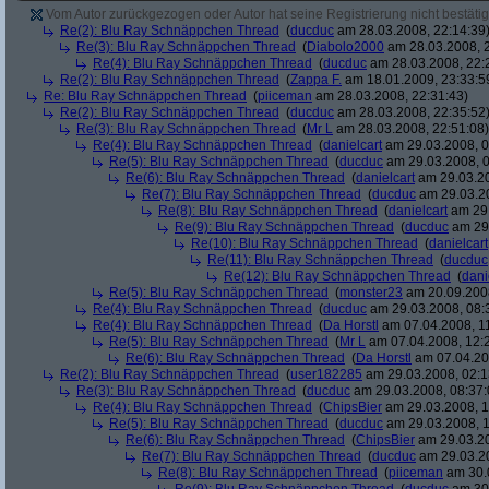
Vom Autor zurückgezogen oder Autor hat seine Registrierung nicht bestätig
Re(2): Blu Ray Schnäppchen Thread
(
ducduc
am 28.03.2008, 22:14:39
Re(3): Blu Ray Schnäppchen Thread
(
Diabolo2000
am 28.03.2008, 2
Re(4): Blu Ray Schnäppchen Thread
(
ducduc
am 28.03.2008, 22:
Re(2): Blu Ray Schnäppchen Thread
(
Zappa F.
am 18.01.2009, 23:33:5
Re: Blu Ray Schnäppchen Thread
(
piiceman
am 28.03.2008, 22:31:43)
Re(2): Blu Ray Schnäppchen Thread
(
ducduc
am 28.03.2008, 22:35:52
Re(3): Blu Ray Schnäppchen Thread
(
Mr L
am 28.03.2008, 22:51:08)
Re(4): Blu Ray Schnäppchen Thread
(
danielcart
am 29.03.2008, 0
Re(5): Blu Ray Schnäppchen Thread
(
ducduc
am 29.03.2008, 0
Re(6): Blu Ray Schnäppchen Thread
(
danielcart
am 29.03.20
Re(7): Blu Ray Schnäppchen Thread
(
ducduc
am 29.03.20
Re(8): Blu Ray Schnäppchen Thread
(
danielcart
am 29.
Re(9): Blu Ray Schnäppchen Thread
(
ducduc
am 29.
Re(10): Blu Ray Schnäppchen Thread
(
danielcart
Re(11): Blu Ray Schnäppchen Thread
(
ducduc
Re(12): Blu Ray Schnäppchen Thread
(
dani
Re(5): Blu Ray Schnäppchen Thread
(
monster23
am 20.09.2008
Re(4): Blu Ray Schnäppchen Thread
(
ducduc
am 29.03.2008, 08:
Re(4): Blu Ray Schnäppchen Thread
(
Da Horstl
am 07.04.2008, 11
Re(5): Blu Ray Schnäppchen Thread
(
Mr L
am 07.04.2008, 12:
Re(6): Blu Ray Schnäppchen Thread
(
Da Horstl
am 07.04.20
Re(2): Blu Ray Schnäppchen Thread
(
user182285
am 29.03.2008, 02:1
Re(3): Blu Ray Schnäppchen Thread
(
ducduc
am 29.03.2008, 08:37:
Re(4): Blu Ray Schnäppchen Thread
(
ChipsBier
am 29.03.2008, 1
Re(5): Blu Ray Schnäppchen Thread
(
ducduc
am 29.03.2008, 1
Re(6): Blu Ray Schnäppchen Thread
(
ChipsBier
am 29.03.20
Re(7): Blu Ray Schnäppchen Thread
(
ducduc
am 29.03.20
Re(8): Blu Ray Schnäppchen Thread
(
piiceman
am 30.0