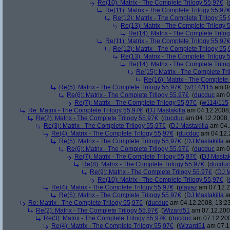
Re(10): Matrix - The Complete Trilogy 55,97€
(
Re(11): Matrix - The Complete Trilogy 55,97
Re(12): Matrix - The Complete Trilogy 55
Re(13): Matrix - The Complete Trilogy 
Re(14): Matrix - The Complete Trilo
Re(11): Matrix - The Complete Trilogy 55,97
Re(12): Matrix - The Complete Trilogy 55
Re(13): Matrix - The Complete Trilogy 
Re(14): Matrix - The Complete Trilo
Re(15): Matrix - The Complete Tr
Re(16): Matrix - The Complete 
Re(5): Matrix - The Complete Trilogy 55,97€
(
w114/115
am 04
Re(6): Matrix - The Complete Trilogy 55,97€
(
ducduc
am 04
Re(7): Matrix - The Complete Trilogy 55,97€
(
w114/115
Re: Matrix - The Complete Trilogy 55,97€
(
DJ Mastakilla
am 04.12.2008,
Re(2): Matrix - The Complete Trilogy 55,97€
(
ducduc
am 04.12.2008, 
Re(3): Matrix - The Complete Trilogy 55,97€
(
DJ Mastakilla
am 04.1
Re(4): Matrix - The Complete Trilogy 55,97€
(
ducduc
am 04.12.2
Re(5): Matrix - The Complete Trilogy 55,97€
(
DJ Mastakilla
am
Re(6): Matrix - The Complete Trilogy 55,97€
(
ducduc
am 04
Re(7): Matrix - The Complete Trilogy 55,97€
(
DJ Mastak
Re(8): Matrix - The Complete Trilogy 55,97€
(
ducduc
Re(9): Matrix - The Complete Trilogy 55,97€
(
DJ M
Re(10): Matrix - The Complete Trilogy 55,97€
(
Re(4): Matrix - The Complete Trilogy 55,97€
(
playaz
am 07.12.2
Re(5): Matrix - The Complete Trilogy 55,97€
(
DJ Mastakilla
am
Re: Matrix - The Complete Trilogy 55,97€
(
ducduc
am 04.12.2008, 13:23
Re(2): Matrix - The Complete Trilogy 55,97€
(
Wizard51
am 07.12.2008
Re(3): Matrix - The Complete Trilogy 55,97€
(
ducduc
am 07.12.200
Re(4): Matrix - The Complete Trilogy 55,97€
(
Wizard51
am 07.12