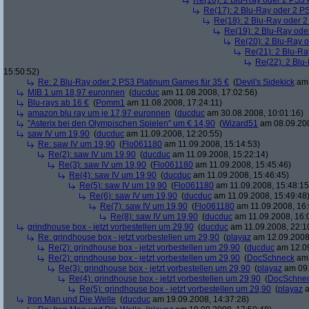
Re(16): 2 Blu-Ray oder 2 PS3 
Re(17): 2 Blu-Ray oder 2 P
Re(18): 2 Blu-Ray oder 2
Re(19): 2 Blu-Ray ode
Re(20): 2 Blu-Ray 
Re(21): 2 Blu-Ra
Re(22): 2 Blu
15:50:52)
Re: 2 Blu-Ray oder 2 PS3 Platinum Games für 35 €
(
Devil's Sidekick
am 
MIB 1 um 18,97 euronnen
(
ducduc
am 11.08.2008, 17:02:56)
Blu-rays ab 16 €
(
Pomm1
am 11.08.2008, 17:24:11)
amazon blu ray um je 17,97 euronnen
(
ducduc
am 30.08.2008, 10:01:16)
"Asterix bei den Olympischen Spielen" um € 14,90
(
Wizard51
am 08.09.200
saw IV um 19,90
(
ducduc
am 11.09.2008, 12:20:55)
Re: saw IV um 19,90
(
Flo061180
am 11.09.2008, 15:14:53)
Re(2): saw IV um 19,90
(
ducduc
am 11.09.2008, 15:22:14)
Re(3): saw IV um 19,90
(
Flo061180
am 11.09.2008, 15:45:46)
Re(4): saw IV um 19,90
(
ducduc
am 11.09.2008, 15:46:45)
Re(5): saw IV um 19,90
(
Flo061180
am 11.09.2008, 15:48:15
Re(6): saw IV um 19,90
(
ducduc
am 11.09.2008, 15:49:48
Re(7): saw IV um 19,90
(
Flo061180
am 11.09.2008, 16:
Re(8): saw IV um 19,90
(
ducduc
am 11.09.2008, 16:
grindhouse box - jetzt vorbestellen um 29,90
(
ducduc
am 11.09.2008, 22:1
Re: grindhouse box - jetzt vorbestellen um 29,90
(
playaz
am 12.09.2008,
Re(2): grindhouse box - jetzt vorbestellen um 29,90
(
ducduc
am 12.09
Re(2): grindhouse box - jetzt vorbestellen um 29,90
(
DocSchneck
am 
Re(3): grindhouse box - jetzt vorbestellen um 29,90
(
playaz
am 09.
Re(4): grindhouse box - jetzt vorbestellen um 29,90
(
DocSchne
Re(5): grindhouse box - jetzt vorbestellen um 29,90
(
playaz
a
Iron Man und Die Welle
(
ducduc
am 19.09.2008, 14:37:28)