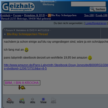
Impressum
|
Werbung
Geizhals
»
Forum
»
Heimkino & DVD
»
Blu Ray Schnäppchen
Top-100
|
Fresh-100
Thread (2255 Beiträge, 59458 Mal gelesen)
Du bist nicht angemeldet. [
Login/Registrieren
]
^
Forum
Heimkino & DVD
#
4711019
Blu Ray Schnäppchen Thread
nachdem ja schon einige auf blu ray umgestiegen sind, wäre ja ein schnäppche
ich fang mal an
pans labyrinth steelbook derzeit um wohlfeile 19,95 bei amazon
http:/
/
www.amazon.de/
Pans-Labyrinth-Steelbook-Doug-Jones/
dp/
B000RG1G5K
s=dvd&
qid=1206737519&
sr=8-5