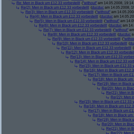
Re: Men in Black um £12.33 vorbestellt
(
"without"
am 14.05.2008, 19:14
Re(2): Men in Black um £12.33 vorbestellt
(
ducduc
am 14.05.2008, 1
Re(3): Men in Black um £12.33 vorbestellt
(
"without"
am 14.05.2008
Re(4): Men in Black um £12.33 vorbestellt
(
ducduc
am 14.05.20
Re(5): Men in Black um £12.33 vorbestellt
(
"without"
am 14.05
Re(6): Men in Black um £12.33 vorbestellt
(
ducduc
am 14.
Re(7): Men in Black um £12.33 vorbestellt
(
"without"
am 
Re(8): Men in Black um £12.33 vorbestellt
(
ducduc
a
Re(9): Men in Black um £12.33 vorbestellt
(
"witho
Re(10): Men in Black um £12.33 vorbestellt
(
du
Re(11): Men in Black um £12.33 vorbestellt
(
Re(12): Men in Black um £12.33 vorbestel
Re(13): Men in Black um £12.33 vorbest
Re(14): Men in Black um £12.33 vorb
Re(15): Men in Black um £12.33 v
Re(16): Men in Black um £12.33
Re(17): Men in Black um £12
Re(18): Men in Black um 
Re(19): Men in Black u
Re(20): Men in Blac
Re(21): Men in B
Re(22): Men in
Re(15): Men in Black um £12.33 v
Re(16): Men in Black um £12.33
Re(17): Men in Black um £12
Re(18): Men in Black um 
Re(19): Men in Black u
Re(20): Men in Blac
Re(21): Men in B
Re(22): Men in