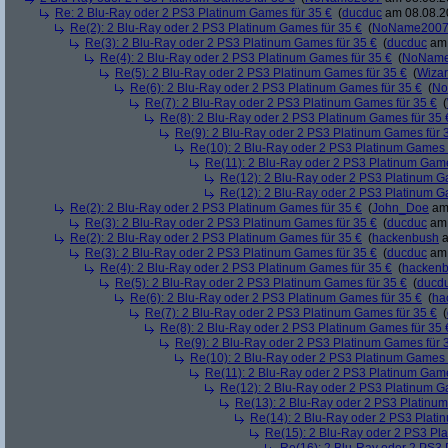
Re: 2 Blu-Ray oder 2 PS3 Platinum Games für 35 €
(
ducduc
am 08.08.20
Re(2): 2 Blu-Ray oder 2 PS3 Platinum Games für 35 €
(
NoName200
Re(3): 2 Blu-Ray oder 2 PS3 Platinum Games für 35 €
(
ducduc
am 
Re(4): 2 Blu-Ray oder 2 PS3 Platinum Games für 35 €
(
NoNam
Re(5): 2 Blu-Ray oder 2 PS3 Platinum Games für 35 €
(
Wiza
Re(6): 2 Blu-Ray oder 2 PS3 Platinum Games für 35 €
(
No
Re(7): 2 Blu-Ray oder 2 PS3 Platinum Games für 35 €
(
Re(8): 2 Blu-Ray oder 2 PS3 Platinum Games für 35 
Re(9): 2 Blu-Ray oder 2 PS3 Platinum Games für 
Re(10): 2 Blu-Ray oder 2 PS3 Platinum Games 
Re(11): 2 Blu-Ray oder 2 PS3 Platinum Game
Re(12): 2 Blu-Ray oder 2 PS3 Platinum G
Re(12): 2 Blu-Ray oder 2 PS3 Platinum G
Re(2): 2 Blu-Ray oder 2 PS3 Platinum Games für 35 €
(
John_Doe
am 
Re(3): 2 Blu-Ray oder 2 PS3 Platinum Games für 35 €
(
ducduc
am 
Re(2): 2 Blu-Ray oder 2 PS3 Platinum Games für 35 €
(
hackenbush
a
Re(3): 2 Blu-Ray oder 2 PS3 Platinum Games für 35 €
(
ducduc
am 
Re(4): 2 Blu-Ray oder 2 PS3 Platinum Games für 35 €
(
hacken
Re(5): 2 Blu-Ray oder 2 PS3 Platinum Games für 35 €
(
ducd
Re(6): 2 Blu-Ray oder 2 PS3 Platinum Games für 35 €
(
ha
Re(7): 2 Blu-Ray oder 2 PS3 Platinum Games für 35 €
(
Re(8): 2 Blu-Ray oder 2 PS3 Platinum Games für 35 
Re(9): 2 Blu-Ray oder 2 PS3 Platinum Games für 
Re(10): 2 Blu-Ray oder 2 PS3 Platinum Games 
Re(11): 2 Blu-Ray oder 2 PS3 Platinum Game
Re(12): 2 Blu-Ray oder 2 PS3 Platinum G
Re(13): 2 Blu-Ray oder 2 PS3 Platinum
Re(14): 2 Blu-Ray oder 2 PS3 Plati
Re(15): 2 Blu-Ray oder 2 PS3 Pl