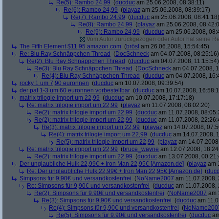
Re(5): Rambo 24,99
(
ducduc
am 25.06.2008, 08:38:11)
Re(6): Rambo 24,99
(
playaz
am 25.06.2008, 08:39:17)
Re(7): Rambo 24,99
(
ducduc
am 25.06.2008, 08:41:18
Re(8): Rambo 24,99
(
playaz
am 25.06.2008, 08:42:
Re(9): Rambo 24,99
(
ducduc
am 25.06.2008, 08:
Vom Autor zurückgezogen oder Autor hat seine Regi
The Fifth Element $11.95 amazon.com
(
brösl
am 26.06.2008, 15:54:45)
Re: Blu Ray Schnäppchen Thread
(
DocSchneck
am 04.07.2008, 08:25:16)
Re(2): Blu Ray Schnäppchen Thread
(
ducduc
am 04.07.2008, 11:15:54)
Re(3): Blu Ray Schnäppchen Thread
(
DocSchneck
am 04.07.2008, 1
Re(4): Blu Ray Schnäppchen Thread
(
ducduc
am 04.07.2008, 16:
rocky 1 um 7,90 euronnen
(
ducduc
am 10.07.2008, 09:39:54)
der pat 1-3 um 60 euronnen vorbestellbar
(
ducduc
am 10.07.2008, 16:58:1
matrix trilogie import um 22,99
(
ducduc
am 10.07.2008, 17:17:18)
Re: matrix trilogie import um 22,99
(
playaz
am 11.07.2008, 08:02:20)
Re(2): matrix trilogie import um 22,99
(
ducduc
am 11.07.2008, 08:05:
Re(2): matrix trilogie import um 22,99
(
ducduc
am 11.07.2008, 22:26:
Re(3): matrix trilogie import um 22,99
(
playaz
am 14.07.2008, 07:5
Re(4): matrix trilogie import um 22,99
(
ducduc
am 14.07.2008, 1
Re(5): matrix trilogie import um 22,99
(
playaz
am 14.07.2008,
Re: matrix trilogie import um 22,99
(
bruce_wayne
am 12.07.2008, 18:24
Re(2): matrix trilogie import um 22,99
(
ducduc
am 13.07.2008, 00:21:
Der unglaubliche Hulk 22,99€ + Iron Man 22,95€ [Amazon.de]
(
playaz
am 1
Re: Der unglaubliche Hulk 22,99€ + Iron Man 22,95€ [Amazon.de]
(
duc
Simpsons für 9,90€ und versandkostenfrei
(
NoName2007
am 11.07.2008, 
Re: Simpsons für 9,90€ und versandkostenfrei
(
ducduc
am 11.07.2008, 
Re(2): Simpsons für 9,90€ und versandkostenfrei
(
NoName2007
am 1
Re(3): Simpsons für 9,90€ und versandkostenfrei
(
ducduc
am 11.0
Re(4): Simpsons für 9,90€ und versandkostenfrei
(
NoName200
Re(5): Simpsons für 9,90€ und versandkostenfrei
(
ducduc
am