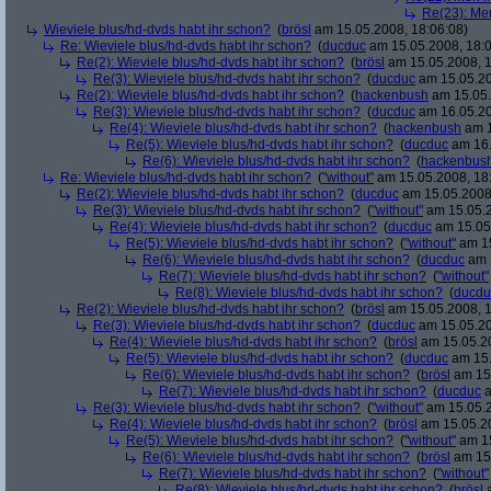
Re(23): Men
Wieviele blus/hd-dvds habt ihr schon?
(
brösl
am 15.05.2008, 18:06:08)
Re: Wieviele blus/hd-dvds habt ihr schon?
(
ducduc
am 15.05.2008, 18:0
Re(2): Wieviele blus/hd-dvds habt ihr schon?
(
brösl
am 15.05.2008, 1
Re(3): Wieviele blus/hd-dvds habt ihr schon?
(
ducduc
am 15.05.20
Re(2): Wieviele blus/hd-dvds habt ihr schon?
(
hackenbush
am 15.05.
Re(3): Wieviele blus/hd-dvds habt ihr schon?
(
ducduc
am 16.05.20
Re(4): Wieviele blus/hd-dvds habt ihr schon?
(
hackenbush
am 1
Re(5): Wieviele blus/hd-dvds habt ihr schon?
(
ducduc
am 16.
Re(6): Wieviele blus/hd-dvds habt ihr schon?
(
hackenbus
Re: Wieviele blus/hd-dvds habt ihr schon?
(
"without"
am 15.05.2008, 18
Re(2): Wieviele blus/hd-dvds habt ihr schon?
(
ducduc
am 15.05.2008,
Re(3): Wieviele blus/hd-dvds habt ihr schon?
(
"without"
am 15.05.2
Re(4): Wieviele blus/hd-dvds habt ihr schon?
(
ducduc
am 15.05.
Re(5): Wieviele blus/hd-dvds habt ihr schon?
(
"without"
am 15
Re(6): Wieviele blus/hd-dvds habt ihr schon?
(
ducduc
am 1
Re(7): Wieviele blus/hd-dvds habt ihr schon?
(
"without"
Re(8): Wieviele blus/hd-dvds habt ihr schon?
(
ducdu
Re(2): Wieviele blus/hd-dvds habt ihr schon?
(
brösl
am 15.05.2008, 1
Re(3): Wieviele blus/hd-dvds habt ihr schon?
(
ducduc
am 15.05.20
Re(4): Wieviele blus/hd-dvds habt ihr schon?
(
brösl
am 15.05.20
Re(5): Wieviele blus/hd-dvds habt ihr schon?
(
ducduc
am 15.
Re(6): Wieviele blus/hd-dvds habt ihr schon?
(
brösl
am 15.
Re(7): Wieviele blus/hd-dvds habt ihr schon?
(
ducduc
a
Re(3): Wieviele blus/hd-dvds habt ihr schon?
(
"without"
am 15.05.2
Re(4): Wieviele blus/hd-dvds habt ihr schon?
(
brösl
am 15.05.20
Re(5): Wieviele blus/hd-dvds habt ihr schon?
(
"without"
am 15
Re(6): Wieviele blus/hd-dvds habt ihr schon?
(
brösl
am 15.
Re(7): Wieviele blus/hd-dvds habt ihr schon?
(
"without"
Re(8): Wieviele blus/hd-dvds habt ihr schon?
(
brösl
a