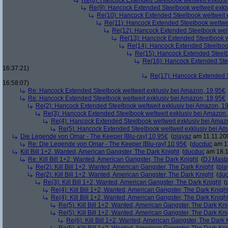
Re(8): Hancock Extended Steelbook weltweit exklusi
Re(9): Hancock Extended Steelbook weltweit exkl
Re(10): Hancock Extended Steelbook weltweit 
Re(11): Hancock Extended Steelbook weltwei
Re(12): Hancock Extended Steelbook welt
Re(13): Hancock Extended Steelbook w
Re(14): Hancock Extended Steelbook
Re(15): Hancock Extended Steelb
Re(16): Hancock Extended Stee
16:37:21)
Re(17): Hancock Extended S
16:58:07)
Re: Hancock Extended Steelbook weltweit exklusiv bei Amazon, 19,95€
Re: Hancock Extended Steelbook weltweit exklusiv bei Amazon, 19,95€
Re(2): Hancock Extended Steelbook weltweit exklusiv bei Amazon, 1
Re(3): Hancock Extended Steelbook weltweit exklusiv bei Amazon,
Re(4): Hancock Extended Steelbook weltweit exklusiv bei Amaz
Re(5): Hancock Extended Steelbook weltweit exklusiv bei A
Die Legende von Omar - The Keeper [Blu-ray] 10,95€
(
playaz
am 11.11.200
Re: Die Legende von Omar - The Keeper [Blu-ray] 10,95€
(
ducduc
am 11
Kill Bill 1+2, Wanted, American Gangster, The Dark Knight
(
ducduc
am 18.1
Re: Kill Bill 1+2, Wanted, American Gangster, The Dark Knight
(
DJ Masta
Re(2): Kill Bill 1+2, Wanted, American Gangster, The Dark Knight
(
pla
Re(2): Kill Bill 1+2, Wanted, American Gangster, The Dark Knight
(
du
Re(3): Kill Bill 1+2, Wanted, American Gangster, The Dark Knight
(
Re(4): Kill Bill 1+2, Wanted, American Gangster, The Dark Knigh
Re(4): Kill Bill 1+2, Wanted, American Gangster, The Dark Knigh
Re(5): Kill Bill 1+2, Wanted, American Gangster, The Dark Kni
Re(5): Kill Bill 1+2, Wanted, American Gangster, The Dark Kni
Re(6): Kill Bill 1+2, Wanted, American Gangster, The Dark 