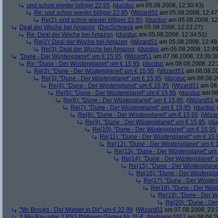
und schon wieder billiger 22,95
(
ducduc
am 05.08.2008, 12:30:43)
Re: und schon wieder billiger 22,95
(
Wizard51
am 05.08.2008, 12:47
Re(2): und schon wieder billiger 22,95
(
ducduc
am 05.08.2008, 12
Deal der Woche bei Amazon
(
DocSchneck
am 05.08.2008, 12:22:27)
Re: Deal der Woche bei Amazon
(
ducduc
am 05.08.2008, 12:34:51)
Re(2): Deal der Woche bei Amazon
(
Wizard51
am 05.08.2008, 12:48
Re(3): Deal der Woche bei Amazon
(
ducduc
am 05.08.2008, 12:49
"Dune - Der Wüstenplanet" um € 15,95
(
Wizard51
am 07.08.2008, 23:30:3
Re: "Dune - Der Wüstenplanet" um € 15,95
(
ducduc
am 08.08.2008, 22:
Re(2): "Dune - Der Wüstenplanet" um € 15,95
(
Wizard51
am 08.08.20
Re(3): "Dune - Der Wüstenplanet" um € 15,95
(
ducduc
am 08.08.20
Re(4): "Dune - Der Wüstenplanet" um € 15,95
(
Wizard51
am 08.
Re(5): "Dune - Der Wüstenplanet" um € 15,95
(
ducduc
am 08.
Re(6): "Dune - Der Wüstenplanet" um € 15,95
(
Wizard51
a
Re(7): "Dune - Der Wüstenplanet" um € 15,95
(
ducduc
a
Re(8): "Dune - Der Wüstenplanet" um € 15,95
(
Wiza
Re(9): "Dune - Der Wüstenplanet" um € 15,95
(
du
Re(10): "Dune - Der Wüstenplanet" um € 15,95
Re(11): "Dune - Der Wüstenplanet" um € 15,
Re(12): "Dune - Der Wüstenplanet" um € 
Re(13): "Dune - Der Wüstenplanet" um
Re(14): "Dune - Der Wüstenplanet" 
Re(15): "Dune - Der Wüstenplane
Re(16): "Dune - Der Wüstenpla
Re(17): "Dune - Der Wüsten
Re(18): "Dune - Der Wüs
Re(19): "Dune - Der W
Re(20): "Dune - De
"Mr. Brooks - Der Mörder in Dir" um € 22,99
(
Wizard51
am 07.08.2008, 23:
2 Blu-Ray oder 2 PS3 Platinum Games für 35 €
(
NoName2007
am 08.08.20