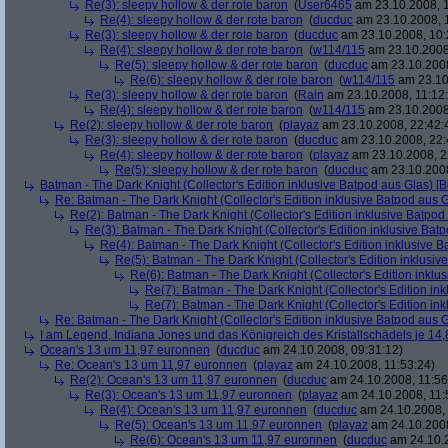
Re(3): sleepy hollow & der rote baron
(
User6465
am 23.10.2008, 1
Re(4): sleepy hollow & der rote baron
(
ducduc
am 23.10.2008, 
Re(3): sleepy hollow & der rote baron
(
ducduc
am 23.10.2008, 10:
Re(4): sleepy hollow & der rote baron
(
w114/115
am 23.10.2008
Re(5): sleepy hollow & der rote baron
(
ducduc
am 23.10.2008
Re(6): sleepy hollow & der rote baron
(
w114/115
am 23.10
Re(3): sleepy hollow & der rote baron
(
Rain
am 23.10.2008, 11:12
Re(4): sleepy hollow & der rote baron
(
w114/115
am 23.10.2008,
Re(2): sleepy hollow & der rote baron
(
playaz
am 23.10.2008, 22:42:
Re(3): sleepy hollow & der rote baron
(
ducduc
am 23.10.2008, 22:
Re(4): sleepy hollow & der rote baron
(
playaz
am 23.10.2008, 2
Re(5): sleepy hollow & der rote baron
(
ducduc
am 23.10.2008
Batman - The Dark Knight (Collector's Edition inklusive Batpod aus Glas) [B
Re: Batman - The Dark Knight (Collector's Edition inklusive Batpod aus G
Re(2): Batman - The Dark Knight (Collector's Edition inklusive Batpod 
Re(3): Batman - The Dark Knight (Collector's Edition inklusive Batp
Re(4): Batman - The Dark Knight (Collector's Edition inklusive B
Re(5): Batman - The Dark Knight (Collector's Edition inklusive
Re(6): Batman - The Dark Knight (Collector's Edition inklus
Re(7): Batman - The Dark Knight (Collector's Edition ink
Re(7): Batman - The Dark Knight (Collector's Edition ink
Re: Batman - The Dark Knight (Collector's Edition inklusive Batpod aus G
I am Legend, Indiana Jones und das Königreich des Kristallschädels je 14,
Ocean's 13 um 11,97 euronnen
(
ducduc
am 24.10.2008, 09:31:12)
Re: Ocean's 13 um 11,97 euronnen
(
playaz
am 24.10.2008, 11:53:24)
Re(2): Ocean's 13 um 11,97 euronnen
(
ducduc
am 24.10.2008, 11:56
Re(3): Ocean's 13 um 11,97 euronnen
(
playaz
am 24.10.2008, 11:
Re(4): Ocean's 13 um 11,97 euronnen
(
ducduc
am 24.10.2008, 
Re(5): Ocean's 13 um 11,97 euronnen
(
playaz
am 24.10.2008
Re(6): Ocean's 13 um 11,97 euronnen
(
ducduc
am 24.10.2