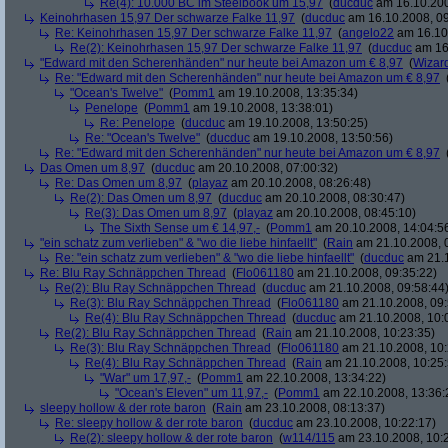
Re(4): 10.000 BC im Steelbook um 15,97
(
ducduc
am 16.10.200
Keinohrhasen 15,97 Der schwarze Falke 11,97
(
ducduc
am 16.10.2008, 09
Re: Keinohrhasen 15,97 Der schwarze Falke 11,97
(
angelo22
am 16.10.
Re(2): Keinohrhasen 15,97 Der schwarze Falke 11,97
(
ducduc
am 16.
"Edward mit den Scherenhänden" nur heute bei Amazon um € 8,97
(
Wizar
Re: "Edward mit den Scherenhänden" nur heute bei Amazon um € 8,97
"Ocean's Twelve"
(
Pomm1
am 19.10.2008, 13:35:34)
Penelope
(
Pomm1
am 19.10.2008, 13:38:01)
Re: Penelope
(
ducduc
am 19.10.2008, 13:50:25)
Re: "Ocean's Twelve"
(
ducduc
am 19.10.2008, 13:50:56)
Re: "Edward mit den Scherenhänden" nur heute bei Amazon um € 8,97
Das Omen um 8,97
(
ducduc
am 20.10.2008, 07:00:32)
Re: Das Omen um 8,97
(
playaz
am 20.10.2008, 08:26:48)
Re(2): Das Omen um 8,97
(
ducduc
am 20.10.2008, 08:30:47)
Re(3): Das Omen um 8,97
(
playaz
am 20.10.2008, 08:45:10)
The Sixth Sense um € 14,97,-
(
Pomm1
am 20.10.2008, 14:04:5
"ein schatz zum verlieben" & "wo die liebe hinfaellt"
(
Rain
am 21.10.2008, 
Re: "ein schatz zum verlieben" & "wo die liebe hinfaellt"
(
ducduc
am 21.1
Re: Blu Ray Schnäppchen Thread
(
Flo061180
am 21.10.2008, 09:35:22)
Re(2): Blu Ray Schnäppchen Thread
(
ducduc
am 21.10.2008, 09:58:44
Re(3): Blu Ray Schnäppchen Thread
(
Flo061180
am 21.10.2008, 09:
Re(4): Blu Ray Schnäppchen Thread
(
ducduc
am 21.10.2008, 10:
Re(2): Blu Ray Schnäppchen Thread
(
Rain
am 21.10.2008, 10:23:35)
Re(3): Blu Ray Schnäppchen Thread
(
Flo061180
am 21.10.2008, 10:
Re(4): Blu Ray Schnäppchen Thread
(
Rain
am 21.10.2008, 10:25:
"War" um 17,97,-
(
Pomm1
am 22.10.2008, 13:34:22)
"Ocean's Eleven" um 11,97,-
(
Pomm1
am 22.10.2008, 13:36:
sleepy hollow & der rote baron
(
Rain
am 23.10.2008, 08:13:37)
Re: sleepy hollow & der rote baron
(
ducduc
am 23.10.2008, 10:22:17)
Re(2): sleepy hollow & der rote baron
(
w114/115
am 23.10.2008, 10: