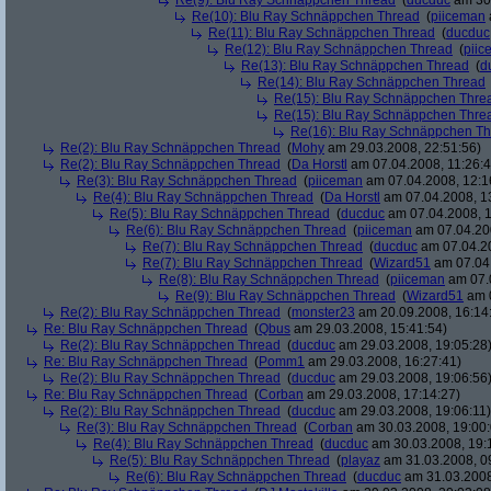
Re(9): Blu Ray Schnäppchen Thread
(
ducduc
am 30.
Re(10): Blu Ray Schnäppchen Thread
(
piiceman
Re(11): Blu Ray Schnäppchen Thread
(
ducduc
Re(12): Blu Ray Schnäppchen Thread
(
piic
Re(13): Blu Ray Schnäppchen Thread
(
d
Re(14): Blu Ray Schnäppchen Thread
Re(15): Blu Ray Schnäppchen Thre
Re(15): Blu Ray Schnäppchen Thre
Re(16): Blu Ray Schnäppchen T
Re(2): Blu Ray Schnäppchen Thread
(
Mohy
am 29.03.2008, 22:51:56)
Re(2): Blu Ray Schnäppchen Thread
(
Da Horstl
am 07.04.2008, 11:26:4
Re(3): Blu Ray Schnäppchen Thread
(
piiceman
am 07.04.2008, 12:1
Re(4): Blu Ray Schnäppchen Thread
(
Da Horstl
am 07.04.2008, 1
Re(5): Blu Ray Schnäppchen Thread
(
ducduc
am 07.04.2008, 1
Re(6): Blu Ray Schnäppchen Thread
(
piiceman
am 07.04.200
Re(7): Blu Ray Schnäppchen Thread
(
ducduc
am 07.04.20
Re(7): Blu Ray Schnäppchen Thread
(
Wizard51
am 07.04.
Re(8): Blu Ray Schnäppchen Thread
(
piiceman
am 07.0
Re(9): Blu Ray Schnäppchen Thread
(
Wizard51
am 0
Re(2): Blu Ray Schnäppchen Thread
(
monster23
am 20.09.2008, 16:14
Re: Blu Ray Schnäppchen Thread
(
Qbus
am 29.03.2008, 15:41:54)
Re(2): Blu Ray Schnäppchen Thread
(
ducduc
am 29.03.2008, 19:05:28
Re: Blu Ray Schnäppchen Thread
(
Pomm1
am 29.03.2008, 16:27:41)
Re(2): Blu Ray Schnäppchen Thread
(
ducduc
am 29.03.2008, 19:06:56
Re: Blu Ray Schnäppchen Thread
(
Corban
am 29.03.2008, 17:14:27)
Re(2): Blu Ray Schnäppchen Thread
(
ducduc
am 29.03.2008, 19:06:11)
Re(3): Blu Ray Schnäppchen Thread
(
Corban
am 30.03.2008, 19:00:
Re(4): Blu Ray Schnäppchen Thread
(
ducduc
am 30.03.2008, 19:
Re(5): Blu Ray Schnäppchen Thread
(
playaz
am 31.03.2008, 0
Re(6): Blu Ray Schnäppchen Thread
(
ducduc
am 31.03.2008