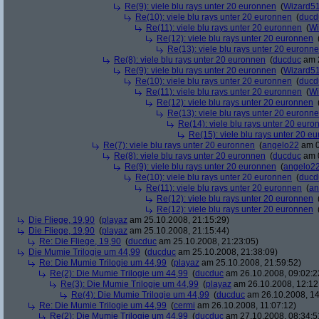
Re(9): viele blu rays unter 20 euronnen
(
Wizard5
Re(10): viele blu rays unter 20 euronnen
(
ducd
Re(11): viele blu rays unter 20 euronnen
(
Wi
Re(12): viele blu rays unter 20 euronnen
Re(13): viele blu rays unter 20 euronn
Re(8): viele blu rays unter 20 euronnen
(
ducduc
am 2
Re(9): viele blu rays unter 20 euronnen
(
Wizard5
Re(10): viele blu rays unter 20 euronnen
(
ducd
Re(11): viele blu rays unter 20 euronnen
(
Wi
Re(12): viele blu rays unter 20 euronnen
Re(13): viele blu rays unter 20 euronn
Re(14): viele blu rays unter 20 euro
Re(15): viele blu rays unter 20 e
Re(7): viele blu rays unter 20 euronnen
(
angelo22
am 0
Re(8): viele blu rays unter 20 euronnen
(
ducduc
am 0
Re(9): viele blu rays unter 20 euronnen
(
angelo2
Re(10): viele blu rays unter 20 euronnen
(
ducd
Re(11): viele blu rays unter 20 euronnen
(
an
Re(12): viele blu rays unter 20 euronnen
Re(12): viele blu rays unter 20 euronnen
Die Fliege, 19,90
(
playaz
am 25.10.2008, 21:15:29)
Die Fliege, 19,90
(
playaz
am 25.10.2008, 21:15:44)
Re: Die Fliege, 19,90
(
ducduc
am 25.10.2008, 21:23:05)
Die Mumie Trilogie um 44,99
(
ducduc
am 25.10.2008, 21:38:09)
Re: Die Mumie Trilogie um 44,99
(
playaz
am 25.10.2008, 21:59:52)
Re(2): Die Mumie Trilogie um 44,99
(
ducduc
am 26.10.2008, 09:02:2
Re(3): Die Mumie Trilogie um 44,99
(
playaz
am 26.10.2008, 12:12
Re(4): Die Mumie Trilogie um 44,99
(
ducduc
am 26.10.2008, 14
Re: Die Mumie Trilogie um 44,99
(
cermi
am 26.10.2008, 11:07:12)
Re(2): Die Mumie Trilogie um 44,99
(
ducduc
am 27.10.2008, 08:34:5