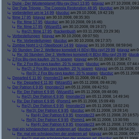
Dune - Der Wüstenplanet (Blu-ray Disc) 13,95
(
playaz
am 27.10.2008, 09:
Der Pate Trilogie - The Coppola Restoration 48,95
(
ducduc
am 29.10.2008,
vorbestellen um je 14,99
(
ducduc
am 29.10.2008, 19:42:19)
filme 17,95
(
playaz
am 30.10.2008, 08:35:30)
Re: filme 17,95
(
ducduc
am 30.10.2008, 09:16:46)
Re: filme 17,95
(
Wizard51
am 30.10.2008, 09:19:37)
Re(2): filme 17,95
(
hackenbush
am 03.11.2008, 23:29:36)
Vorbestellungen
(
playaz
am 30.10.2008, 09:07:50)
Re: Vorbestellungen
(
ducduc
am 30.10.2008, 09:17:37)
Zombie Night 1+2 (Steelbook) 14,99
(
playaz
am 31.10.2008, 08:59:04)
30 Stunden: Der 2. Weltkrieg komplett (4 BDs) [Blu-ray] 29,99
(
playaz
am 03
Re: 30 Stunden: Der 2. Weltkrieg komplett (4 BDs) [Blu-ray] 29,99
(
ducd
2 Fox Blu-rays kaufen, 20 % sparen
(
playaz
am 05.11.2008, 07:30:47)
Re: 2 Fox Blu-rays kaufen, 20 % sparen
(
ducduc
am 05.11.2008, 07:44:
Re(2): 2 Fox Blu-rays kaufen, 20 % sparen
(
playaz
am 05.11.2008, 07
Re(3): 2 Fox Blu-rays kaufen, 20 % sparen
(
ducduc
am 05.11.2008,
Departed € 11,90
(
monster23
am 05.11.2008, 09:41:42)
Re: Departed € 11,90
(
Wizard51
am 05.11.2008, 09:48:28)
Der Patrion € 9,95
(
monster23
am 05.11.2008, 09:42:51)
Re: Der Patrion € 9,95
(
Wizard51
am 05.11.2008, 09:48:08)
Re(2): Der Patrion € 9,95
(
monster23
am 05.11.2008, 14:49:34)
Re: Der Patrion € 9,95
(
Pomm1
am 05.11.2008, 15:09:49)
Re(2): Der Patrion € 9,95
(
monster23
am 05.11.2008, 18:02:24)
Re(3): Der Patrion € 9,95
(
ducduc
am 05.11.2008, 19:28:14)
Re(4): Der Patrion € 9,95
(
monster23
am 05.11.2008, 20:18:57)
Re(3): Der Patrion € 9,95
(
Pomm1
am 06.11.2008, 13:30:59)
Re(4): Der Patrion € 9,95
(
monster23
am 06.11.2008, 17:05:59)
mal ein schnäppchen der anderen art
(
ducduc
am 06.11.2008, 08:54:25)
Re: mal ein schnäppchen der anderen art
(
playaz
am 06.11.2008, 09:27
Re(2): mal ein schnäppchen der anderen art
(
ducduc
am 06.11.2008,