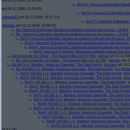
am 08.11.2008, 14:59:50)
Re(15): Hancock Extended Steelb
am 08.11.2008, 15:04:05)
Re(16): Hancock Extended Stee
(
angelo22
am 10.11.2008, 16:37:21)
Re(17): Hancock Extended S
(
ducduc
am 10.11.2008, 16:58:07)
Re: Hancock Extended Steelbook weltweit exklusiv bei Amazon, 19,95€
Re: Hancock Extended Steelbook weltweit exklusiv bei Amazon, 19,95€
Re(2): Hancock Extended Steelbook weltweit exklusiv bei Amazon, 1
Re(3): Hancock Extended Steelbook weltweit exklusiv bei Amazon,
Re(4): Hancock Extended Steelbook weltweit exklusiv bei Amaz
Re(5): Hancock Extended Steelbook weltweit exklusiv bei A
Die Legende von Omar - The Keeper [Blu-ray] 10,95€
(
playaz
am 11.11.200
Re: Die Legende von Omar - The Keeper [Blu-ray] 10,95€
(
ducduc
am 11
Kill Bill 1+2, Wanted, American Gangster, The Dark Knight
(
ducduc
am 18.1
Re: Kill Bill 1+2, Wanted, American Gangster, The Dark Knight
(
DJ Masta
Re(2): Kill Bill 1+2, Wanted, American Gangster, The Dark Knight
(
pla
Re(2): Kill Bill 1+2, Wanted, American Gangster, The Dark Knight
(
du
Re(3): Kill Bill 1+2, Wanted, American Gangster, The Dark Knight
(
Re(4): Kill Bill 1+2, Wanted, American Gangster, The Dark Knigh
Re(4): Kill Bill 1+2, Wanted, American Gangster, The Dark Knigh
Re(5): Kill Bill 1+2, Wanted, American Gangster, The Dark Kni
Re(5): Kill Bill 1+2, Wanted, American Gangster, The Dark Kni
Re(6): Kill Bill 1+2, Wanted, American Gangster, The Dark 
Re(5): Kill Bill 1+2, Wanted, American Gangster, The Dark Kni
Re(6): Kill Bill 1+2, Wanted, American Gangster, The Dark 
Re(7): Kill Bill 1+2, Wanted, American Gangster, The Da
Re(8): Kill Bill 1+2, Wanted, American Gangster, The
Re(9): Kill Bill 1+2, Wanted, American Gangster, T
16:42:18)