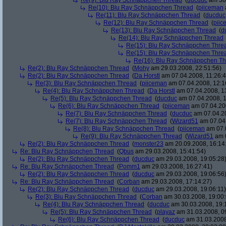
Re(9): Blu Ray Schnäppchen Thread
(
ducduc
am 30.
Re(10): Blu Ray Schnäppchen Thread
(
piiceman
Re(11): Blu Ray Schnäppchen Thread
(
ducduc
Re(12): Blu Ray Schnäppchen Thread
(
piic
Re(13): Blu Ray Schnäppchen Thread
(
d
Re(14): Blu Ray Schnäppchen Thread
Re(15): Blu Ray Schnäppchen Thre
Re(15): Blu Ray Schnäppchen Thre
Re(16): Blu Ray Schnäppchen T
Re(2): Blu Ray Schnäppchen Thread
(
Mohy
am 29.03.2008, 22:51:56)
Re(2): Blu Ray Schnäppchen Thread
(
Da Horstl
am 07.04.2008, 11:26:4
Re(3): Blu Ray Schnäppchen Thread
(
piiceman
am 07.04.2008, 12:1
Re(4): Blu Ray Schnäppchen Thread
(
Da Horstl
am 07.04.2008, 1
Re(5): Blu Ray Schnäppchen Thread
(
ducduc
am 07.04.2008, 1
Re(6): Blu Ray Schnäppchen Thread
(
piiceman
am 07.04.200
Re(7): Blu Ray Schnäppchen Thread
(
ducduc
am 07.04.20
Re(7): Blu Ray Schnäppchen Thread
(
Wizard51
am 07.04.
Re(8): Blu Ray Schnäppchen Thread
(
piiceman
am 07.0
Re(9): Blu Ray Schnäppchen Thread
(
Wizard51
am 0
Re(2): Blu Ray Schnäppchen Thread
(
monster23
am 20.09.2008, 16:14
Re: Blu Ray Schnäppchen Thread
(
Qbus
am 29.03.2008, 15:41:54)
Re(2): Blu Ray Schnäppchen Thread
(
ducduc
am 29.03.2008, 19:05:28
Re: Blu Ray Schnäppchen Thread
(
Pomm1
am 29.03.2008, 16:27:41)
Re(2): Blu Ray Schnäppchen Thread
(
ducduc
am 29.03.2008, 19:06:56
Re: Blu Ray Schnäppchen Thread
(
Corban
am 29.03.2008, 17:14:27)
Re(2): Blu Ray Schnäppchen Thread
(
ducduc
am 29.03.2008, 19:06:11)
Re(3): Blu Ray Schnäppchen Thread
(
Corban
am 30.03.2008, 19:00:
Re(4): Blu Ray Schnäppchen Thread
(
ducduc
am 30.03.2008, 19:
Re(5): Blu Ray Schnäppchen Thread
(
playaz
am 31.03.2008, 0
Re(6): Blu Ray Schnäppchen Thread
(
ducduc
am 31.03.2008