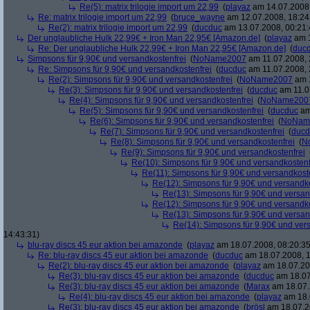
Re(5): matrix trilogie import um 22,99
(
playaz
am 14.07.2008,
Re: matrix trilogie import um 22,99
(
bruce_wayne
am 12.07.2008, 18:24
Re(2): matrix trilogie import um 22,99
(
ducduc
am 13.07.2008, 00:21:
Der unglaubliche Hulk 22,99€ + Iron Man 22,95€ [Amazon.de]
(
playaz
am 1
Re: Der unglaubliche Hulk 22,99€ + Iron Man 22,95€ [Amazon.de]
(
duc
Simpsons für 9,90€ und versandkostenfrei
(
NoName2007
am 11.07.2008, 
Re: Simpsons für 9,90€ und versandkostenfrei
(
ducduc
am 11.07.2008, 
Re(2): Simpsons für 9,90€ und versandkostenfrei
(
NoName2007
am 1
Re(3): Simpsons für 9,90€ und versandkostenfrei
(
ducduc
am 11.0
Re(4): Simpsons für 9,90€ und versandkostenfrei
(
NoName200
Re(5): Simpsons für 9,90€ und versandkostenfrei
(
ducduc
am
Re(6): Simpsons für 9,90€ und versandkostenfrei
(
NoNam
Re(7): Simpsons für 9,90€ und versandkostenfrei
(
ducd
Re(8): Simpsons für 9,90€ und versandkostenfrei
(
N
Re(9): Simpsons für 9,90€ und versandkostenfrei
Re(10): Simpsons für 9,90€ und versandkostenf
Re(11): Simpsons für 9,90€ und versandkost
Re(12): Simpsons für 9,90€ und versandko
Re(13): Simpsons für 9,90€ und versan
Re(12): Simpsons für 9,90€ und versandko
Re(13): Simpsons für 9,90€ und versan
Re(14): Simpsons für 9,90€ und ver
14:43:31)
blu-ray discs 45 eur aktion bei amazonde
(
playaz
am 18.07.2008, 08:20:35
Re: blu-ray discs 45 eur aktion bei amazonde
(
ducduc
am 18.07.2008, 1
Re(2): blu-ray discs 45 eur aktion bei amazonde
(
playaz
am 18.07.200
Re(3): blu-ray discs 45 eur aktion bei amazonde
(
ducduc
am 18.07
Re(3): blu-ray discs 45 eur aktion bei amazonde
(
Marax
am 18.07.
Re(4): blu-ray discs 45 eur aktion bei amazonde
(
playaz
am 18.
Re(3): blu-ray discs 45 eur aktion bei amazonde
(
brösl
am 18.07.2