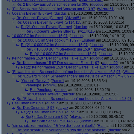
2 Blu Ray aus 53 verschiedenen für 30€
(
NoName2007
am 13.10.2008, 13
Re: 2 Blu Ray aus 53 verschiedenen für 30€
(
ducduc
am 13.10.2008, 14
"Ein Schatz zum Verlieben" bei Amazon um € 13,97
(
Wizard51
am 15.10.20
Ocean's Eleven [Blu-ray]
(
ducduc
am 15.10.2008, 10:00:20)
Re: Ocean's Eleven [Blu-ray]
(
Wizard51
am 15.10.2008, 10:01:40)
Re: Ocean's Eleven [Blu-ray]
(
w114/115
am 15.10.2008, 10:02:15)
Re(2): Ocean's Eleven [Blu-ray]
(
ducduc
am 15.10.2008, 10:03:47)
Re(3): Ocean's Eleven [Blu-ray]
(
w114/115
am 15.10.2008, 10:09:
10.000 BC im Steelbook um 15,97
(
ducduc
am 15.10.2008, 14:19:13)
Re: 10.000 BC im Steelbook um 15,97
(
Esubam
am 16.10.2008, 09:10:
Re(2): 10.000 BC im Steelbook um 15,97
(
ducduc
am 16.10.2008, 09
Re(3): 10.000 BC im Steelbook um 15,97
(
playaz
am 16.10.2008, 
Re(4): 10.000 BC im Steelbook um 15,97
(
ducduc
am 16.10.200
Keinohrhasen 15,97 Der schwarze Falke 11,97
(
ducduc
am 16.10.2008, 09
Re: Keinohrhasen 15,97 Der schwarze Falke 11,97
(
angelo22
am 16.10.
Re(2): Keinohrhasen 15,97 Der schwarze Falke 11,97
(
ducduc
am 16.
"Edward mit den Scherenhänden" nur heute bei Amazon um € 8,97
(
Wizar
Re: "Edward mit den Scherenhänden" nur heute bei Amazon um € 8,97
"Ocean's Twelve"
(
Pomm1
am 19.10.2008, 13:35:34)
Penelope
(
Pomm1
am 19.10.2008, 13:38:01)
Re: Penelope
(
ducduc
am 19.10.2008, 13:50:25)
Re: "Ocean's Twelve"
(
ducduc
am 19.10.2008, 13:50:56)
Re: "Edward mit den Scherenhänden" nur heute bei Amazon um € 8,97
Das Omen um 8,97
(
ducduc
am 20.10.2008, 07:00:32)
Re: Das Omen um 8,97
(
playaz
am 20.10.2008, 08:26:48)
Re(2): Das Omen um 8,97
(
ducduc
am 20.10.2008, 08:30:47)
Re(3): Das Omen um 8,97
(
playaz
am 20.10.2008, 08:45:10)
The Sixth Sense um € 14,97,-
(
Pomm1
am 20.10.2008, 14:04:5
"ein schatz zum verlieben" & "wo die liebe hinfaellt"
(
Rain
am 21.10.2008, 
Re: "ein schatz zum verlieben" & "wo die liebe hinfaellt"
(
ducduc
am 21.1