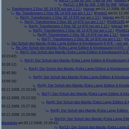
Re(11): 2 BR für 30€, 5 BR für 99€
(
kaukus
a
Re(12): 2 BR für 30€, 5 BR für 99€
(
Wiza
Transformers 2 Disc SE 14,97€ nur am 1.12.!
(
playaz
am 01.12.2008, 09:2
Re: Transformers 2 Disc SE 14,97€ nur am 1.12.!
(
Pomm1
am 01.12.200
Re(2): Transformers 2 Disc SE 14,97€ nur am 1.12.!
(
playaz
am 01.12
Re(3): Transformers 2 Disc SE 14,97€ nur am 1.12.!
(
Flo061180
am
Re(4): Transformers 2 Disc SE 14,97€ nur am 1.12.!
(
playaz
am 
Re(5): Transformers 2 Disc SE 14,97€ nur am 1.12.!
(
Flo061
Re(6): Transformers 2 Disc SE 14,97€ nur am 1.12.!
(
play
Re(7): Transformers 2 Disc SE 14,97€ nur am 1.12.!
(
Fl
Der Schuh des Manitu (Extra Large Edition & Kinofassung) 6,97€ -- nur am
Re: Der Schuh des Manitu (Extra Large Edition & Kinofassung) 6,97€ -- 
Re(2): Der Schuh des Manitu (Extra Large Edition & Kinofassung) 6,9
10:23:42)
Re(3): Der Schuh des Manitu (Extra Large Edition & Kinofassung) 6
10:29:12)
Re(4): Der Schuh des Manitu (Extra Large Edition & Kinofassung
10:45:36)
Re(5): Der Schuh des Manitu (Extra Large Edition & Kinofass
14:59:16)
Re(6): Der Schuh des Manitu (Extra Large Edition & Kinofa
03.12.2008, 15:10:19)
Re(7): Der Schuh des Manitu (Extra Large Edition & Kin
03.12.2008, 15:12:32)
Re(8): Der Schuh des Manitu (Extra Large Edition & 
03.12.2008, 15:27:33)
Re(9): Der Schuh des Manitu (Extra Large Edition 
03.12.2008, 15:29:08)
Re(10): Der Schuh des Manitu (Extra Large Edit
Mastakilla
am 03.12.2008, 15:29:41)
Re(11): Der Schuh des Manitu (Extra Large E