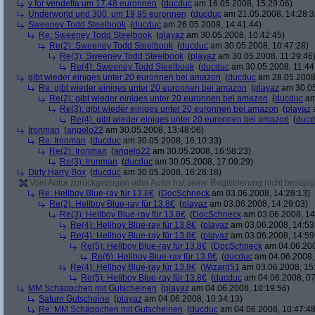
v for vendetta um 17,48 euronnen
(
ducduc
am 16.05.2008, 15:29:06)
Underworld und 300, um 19,95 euronnen
(
ducduc
am 21.05.2008, 14:28:3
Sweeney Todd Steelbook
(
ducduc
am 26.05.2008, 14:41:44)
Re: Sweeney Todd Steelbook
(
playaz
am 30.05.2008, 10:42:45)
Re(2): Sweeney Todd Steelbook
(
ducduc
am 30.05.2008, 10:47:28)
Re(3): Sweeney Todd Steelbook
(
playaz
am 30.05.2008, 11:29:46
Re(4): Sweeney Todd Steelbook
(
ducduc
am 30.05.2008, 11:44
gibt wieder einiges unter 20 euronnen bei amazon
(
ducduc
am 28.05.2008,
Re: gibt wieder einiges unter 20 euronnen bei amazon
(
playaz
am 30.05
Re(2): gibt wieder einiges unter 20 euronnen bei amazon
(
ducduc
am
Re(3): gibt wieder einiges unter 20 euronnen bei amazon
(
playaz
a
Re(4): gibt wieder einiges unter 20 euronnen bei amazon
(
ducd
Ironman
(
angelo22
am 30.05.2008, 13:48:06)
Re: Ironman
(
ducduc
am 30.05.2008, 16:10:33)
Re(2): Ironman
(
angelo22
am 30.05.2008, 16:58:23)
Re(3): Ironman
(
ducduc
am 30.05.2008, 17:09:29)
Dirty Harry Box
(
ducduc
am 30.05.2008, 16:28:18)
Vom Autor zurückgezogen oder Autor hat seine Registrierung nicht bestätig
Re: Hellboy Blue-ray für 13.8€
(
DocSchneck
am 03.06.2008, 14:28:13)
Re(2): Hellboy Blue-ray für 13.8€
(
playaz
am 03.06.2008, 14:29:03)
Re(3): Hellboy Blue-ray für 13.8€
(
DocSchneck
am 03.06.2008, 14
Re(4): Hellboy Blue-ray für 13.8€
(
playaz
am 03.06.2008, 14:53
Re(4): Hellboy Blue-ray für 13.8€
(
playaz
am 03.06.2008, 14:59
Re(5): Hellboy Blue-ray für 13.8€
(
DocSchneck
am 04.06.200
Re(6): Hellboy Blue-ray für 13.8€
(
ducduc
am 04.06.2008,
Re(4): Hellboy Blue-ray für 13.8€
(
Wizard51
am 03.06.2008, 15
Re(5): Hellboy Blue-ray für 13.8€
(
ducduc
am 04.06.2008, 07
MM Schäppchen mit Gutscheinen
(
playaz
am 04.06.2008, 10:19:56)
Saturn Gutscheine
(
playaz
am 04.06.2008, 10:34:13)
Re: MM Schäppchen mit Gutscheinen
(
ducduc
am 04.06.2008, 10:47:48