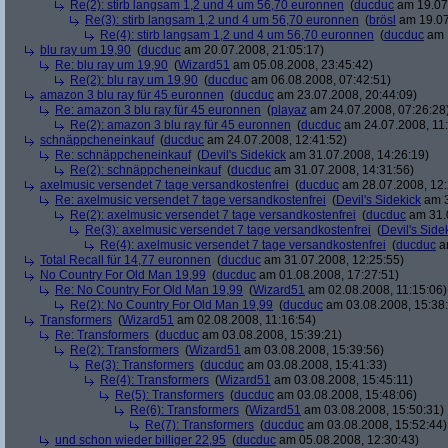
Re(2): stirb langsam 1,2 und 4 um 56,70 euronnen
(
ducduc
am 19.07.
Re(3): stirb langsam 1,2 und 4 um 56,70 euronnen
(
brösl
am 19.07
Re(4): stirb langsam 1,2 und 4 um 56,70 euronnen
(
ducduc
am 1
blu ray um 19,90
(
ducduc
am 20.07.2008, 21:05:17)
Re: blu ray um 19,90
(
Wizard51
am 05.08.2008, 23:45:42)
Re(2): blu ray um 19,90
(
ducduc
am 06.08.2008, 07:42:51)
amazon 3 blu ray für 45 euronnen
(
ducduc
am 23.07.2008, 20:44:09)
Re: amazon 3 blu ray für 45 euronnen
(
playaz
am 24.07.2008, 07:26:28
Re(2): amazon 3 blu ray für 45 euronnen
(
ducduc
am 24.07.2008, 11:
schnäppcheneinkauf
(
ducduc
am 24.07.2008, 12:41:52)
Re: schnäppcheneinkauf
(
Devil's Sidekick
am 31.07.2008, 14:26:19)
Re(2): schnäppcheneinkauf
(
ducduc
am 31.07.2008, 14:31:56)
axelmusic versendet 7 tage versandkostenfrei
(
ducduc
am 28.07.2008, 12:
Re: axelmusic versendet 7 tage versandkostenfrei
(
Devil's Sidekick
am 3
Re(2): axelmusic versendet 7 tage versandkostenfrei
(
ducduc
am 31.0
Re(3): axelmusic versendet 7 tage versandkostenfrei
(
Devil's Side
Re(4): axelmusic versendet 7 tage versandkostenfrei
(
ducduc
am
Total Recall für 14,77 euronnen
(
ducduc
am 31.07.2008, 12:25:55)
No Country For Old Man 19,99
(
ducduc
am 01.08.2008, 17:27:51)
Re: No Country For Old Man 19,99
(
Wizard51
am 02.08.2008, 11:15:06)
Re(2): No Country For Old Man 19,99
(
ducduc
am 03.08.2008, 15:38
Transformers
(
Wizard51
am 02.08.2008, 11:16:54)
Re: Transformers
(
ducduc
am 03.08.2008, 15:39:21)
Re(2): Transformers
(
Wizard51
am 03.08.2008, 15:39:56)
Re(3): Transformers
(
ducduc
am 03.08.2008, 15:41:33)
Re(4): Transformers
(
Wizard51
am 03.08.2008, 15:45:11)
Re(5): Transformers
(
ducduc
am 03.08.2008, 15:48:06)
Re(6): Transformers
(
Wizard51
am 03.08.2008, 15:50:31)
Re(7): Transformers
(
ducduc
am 03.08.2008, 15:52:44)
und schon wieder billiger 22,95
(
ducduc
am 05.08.2008, 12:30:43)