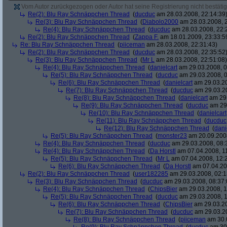
Vom Autor zurückgezogen oder Autor hat seine Registrierung nicht bestätig
Re(2): Blu Ray Schnäppchen Thread
(
ducduc
am 28.03.2008, 22:14:39
Re(3): Blu Ray Schnäppchen Thread
(
Diabolo2000
am 28.03.2008, 2
Re(4): Blu Ray Schnäppchen Thread
(
ducduc
am 28.03.2008, 22:
Re(2): Blu Ray Schnäppchen Thread
(
Zappa F.
am 18.01.2009, 23:33:5
Re: Blu Ray Schnäppchen Thread
(
piiceman
am 28.03.2008, 22:31:43)
Re(2): Blu Ray Schnäppchen Thread
(
ducduc
am 28.03.2008, 22:35:52
Re(3): Blu Ray Schnäppchen Thread
(
Mr L
am 28.03.2008, 22:51:08)
Re(4): Blu Ray Schnäppchen Thread
(
danielcart
am 29.03.2008, 0
Re(5): Blu Ray Schnäppchen Thread
(
ducduc
am 29.03.2008, 0
Re(6): Blu Ray Schnäppchen Thread
(
danielcart
am 29.03.20
Re(7): Blu Ray Schnäppchen Thread
(
ducduc
am 29.03.20
Re(8): Blu Ray Schnäppchen Thread
(
danielcart
am 29.
Re(9): Blu Ray Schnäppchen Thread
(
ducduc
am 29.
Re(10): Blu Ray Schnäppchen Thread
(
danielcart
Re(11): Blu Ray Schnäppchen Thread
(
ducduc
Re(12): Blu Ray Schnäppchen Thread
(
dani
Re(5): Blu Ray Schnäppchen Thread
(
monster23
am 20.09.2008
Re(4): Blu Ray Schnäppchen Thread
(
ducduc
am 29.03.2008, 08:
Re(4): Blu Ray Schnäppchen Thread
(
Da Horstl
am 07.04.2008, 11
Re(5): Blu Ray Schnäppchen Thread
(
Mr L
am 07.04.2008, 12:
Re(6): Blu Ray Schnäppchen Thread
(
Da Horstl
am 07.04.20
Re(2): Blu Ray Schnäppchen Thread
(
user182285
am 29.03.2008, 02:1
Re(3): Blu Ray Schnäppchen Thread
(
ducduc
am 29.03.2008, 08:37:
Re(4): Blu Ray Schnäppchen Thread
(
ChipsBier
am 29.03.2008, 1
Re(5): Blu Ray Schnäppchen Thread
(
ducduc
am 29.03.2008, 1
Re(6): Blu Ray Schnäppchen Thread
(
ChipsBier
am 29.03.20
Re(7): Blu Ray Schnäppchen Thread
(
ducduc
am 29.03.20
Re(8): Blu Ray Schnäppchen Thread
(
piiceman
am 30.0