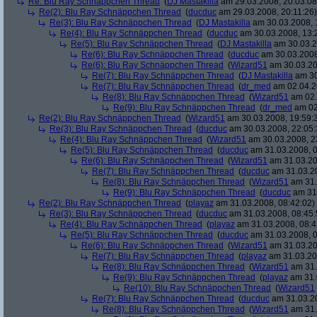
Re: Blu Ray Schnäppchen Thread
(
DJ Mastakilla
am 29.03.2008, 20:03:08
Re(2): Blu Ray Schnäppchen Thread
(
ducduc
am 29.03.2008, 20:11:26)
Re(3): Blu Ray Schnäppchen Thread
(
DJ Mastakilla
am 30.03.2008, 
Re(4): Blu Ray Schnäppchen Thread
(
ducduc
am 30.03.2008, 13:
Re(5): Blu Ray Schnäppchen Thread
(
DJ Mastakilla
am 30.03.2
Re(6): Blu Ray Schnäppchen Thread
(
ducduc
am 30.03.2008
Re(6): Blu Ray Schnäppchen Thread
(
Wizard51
am 30.03.20
Re(7): Blu Ray Schnäppchen Thread
(
DJ Mastakilla
am 30
Re(7): Blu Ray Schnäppchen Thread
(
dr_med
am 02.04.2
Re(8): Blu Ray Schnäppchen Thread
(
Wizard51
am 02.
Re(9): Blu Ray Schnäppchen Thread
(
dr_med
am 02
Re(2): Blu Ray Schnäppchen Thread
(
Wizard51
am 30.03.2008, 19:59:
Re(3): Blu Ray Schnäppchen Thread
(
ducduc
am 30.03.2008, 22:05:
Re(4): Blu Ray Schnäppchen Thread
(
Wizard51
am 30.03.2008, 2
Re(5): Blu Ray Schnäppchen Thread
(
ducduc
am 31.03.2008, 0
Re(6): Blu Ray Schnäppchen Thread
(
Wizard51
am 31.03.20
Re(7): Blu Ray Schnäppchen Thread
(
ducduc
am 31.03.20
Re(8): Blu Ray Schnäppchen Thread
(
Wizard51
am 31.
Re(9): Blu Ray Schnäppchen Thread
(
ducduc
am 31.
Re(2): Blu Ray Schnäppchen Thread
(
playaz
am 31.03.2008, 08:42:02)
Re(3): Blu Ray Schnäppchen Thread
(
ducduc
am 31.03.2008, 08:45:
Re(4): Blu Ray Schnäppchen Thread
(
playaz
am 31.03.2008, 08:4
Re(5): Blu Ray Schnäppchen Thread
(
ducduc
am 31.03.2008, 0
Re(6): Blu Ray Schnäppchen Thread
(
Wizard51
am 31.03.20
Re(7): Blu Ray Schnäppchen Thread
(
playaz
am 31.03.20
Re(8): Blu Ray Schnäppchen Thread
(
Wizard51
am 31.
Re(9): Blu Ray Schnäppchen Thread
(
playaz
am 31.
Re(10): Blu Ray Schnäppchen Thread
(
Wizard51
Re(7): Blu Ray Schnäppchen Thread
(
ducduc
am 31.03.20
Re(8): Blu Ray Schnäppchen Thread
(
Wizard51
am 31.