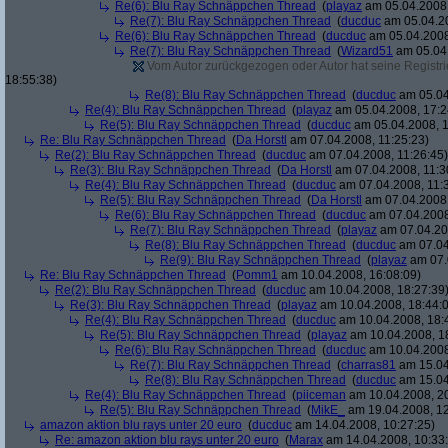
Re(6): Blu Ray Schnäppchen Thread
(
playaz
am 05.04.2008,
Re(7): Blu Ray Schnäppchen Thread
(
ducduc
am 05.04.20
Re(6): Blu Ray Schnäppchen Thread
(
ducduc
am 05.04.2008
Re(7): Blu Ray Schnäppchen Thread
(
Wizard51
am 05.04.
Vom Autor zurückgezogen oder Autor hat seine Registrie
18:55:38)
Re(8): Blu Ray Schnäppchen Thread
(
ducduc
am 05.04
Re(4): Blu Ray Schnäppchen Thread
(
playaz
am 05.04.2008, 17:2
Re(5): Blu Ray Schnäppchen Thread
(
ducduc
am 05.04.2008, 1
Re: Blu Ray Schnäppchen Thread
(
Da Horstl
am 07.04.2008, 11:25:23)
Re(2): Blu Ray Schnäppchen Thread
(
ducduc
am 07.04.2008, 11:26:45)
Re(3): Blu Ray Schnäppchen Thread
(
Da Horstl
am 07.04.2008, 11:3
Re(4): Blu Ray Schnäppchen Thread
(
ducduc
am 07.04.2008, 11:
Re(5): Blu Ray Schnäppchen Thread
(
Da Horstl
am 07.04.2008,
Re(6): Blu Ray Schnäppchen Thread
(
ducduc
am 07.04.2008
Re(7): Blu Ray Schnäppchen Thread
(
playaz
am 07.04.200
Re(8): Blu Ray Schnäppchen Thread
(
ducduc
am 07.04
Re(9): Blu Ray Schnäppchen Thread
(
playaz
am 07.
Re: Blu Ray Schnäppchen Thread
(
Pomm1
am 10.04.2008, 16:08:09)
Re(2): Blu Ray Schnäppchen Thread
(
ducduc
am 10.04.2008, 18:27:39
Re(3): Blu Ray Schnäppchen Thread
(
playaz
am 10.04.2008, 18:44:
Re(4): Blu Ray Schnäppchen Thread
(
ducduc
am 10.04.2008, 18:
Re(5): Blu Ray Schnäppchen Thread
(
playaz
am 10.04.2008, 1
Re(6): Blu Ray Schnäppchen Thread
(
ducduc
am 10.04.2008
Re(7): Blu Ray Schnäppchen Thread
(
charras81
am 15.04
Re(8): Blu Ray Schnäppchen Thread
(
ducduc
am 15.04
Re(4): Blu Ray Schnäppchen Thread
(
piiceman
am 10.04.2008, 20
Re(5): Blu Ray Schnäppchen Thread
(
MikE_
am 19.04.2008, 12
amazon aktion blu rays unter 20 euro
(
ducduc
am 14.04.2008, 10:27:25)
Re: amazon aktion blu rays unter 20 euro
(
Marax
am 14.04.2008, 10:33