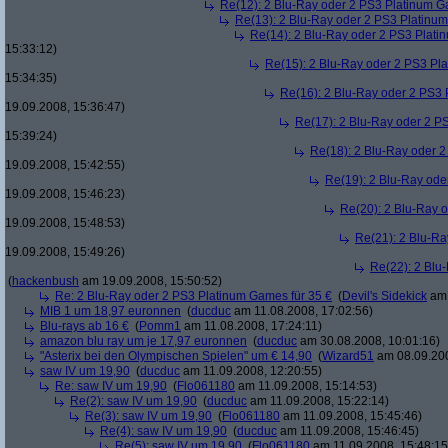
Re(12): 2 Blu-Ray oder 2 PS3 Platinum G
Re(13): 2 Blu-Ray oder 2 PS3 Platinum
Re(14): 2 Blu-Ray oder 2 PS3 Plati
15:33:12)
Re(15): 2 Blu-Ray oder 2 PS3 Pl
15:34:35)
Re(16): 2 Blu-Ray oder 2 PS3 
19.09.2008, 15:36:47)
Re(17): 2 Blu-Ray oder 2 P
15:39:24)
Re(18): 2 Blu-Ray oder 2
19.09.2008, 15:42:55)
Re(19): 2 Blu-Ray ode
19.09.2008, 15:46:23)
Re(20): 2 Blu-Ray 
19.09.2008, 15:48:53)
Re(21): 2 Blu-Ra
19.09.2008, 15:49:26)
Re(22): 2 Blu
(
hackenbush
am 19.09.2008, 15:50:52)
Re: 2 Blu-Ray oder 2 PS3 Platinum Games für 35 €
(
Devil's Sidekick
am 
MIB 1 um 18,97 euronnen
(
ducduc
am 11.08.2008, 17:02:56)
Blu-rays ab 16 €
(
Pomm1
am 11.08.2008, 17:24:11)
amazon blu ray um je 17,97 euronnen
(
ducduc
am 30.08.2008, 10:01:16)
"Asterix bei den Olympischen Spielen" um € 14,90
(
Wizard51
am 08.09.200
saw IV um 19,90
(
ducduc
am 11.09.2008, 12:20:55)
Re: saw IV um 19,90
(
Flo061180
am 11.09.2008, 15:14:53)
Re(2): saw IV um 19,90
(
ducduc
am 11.09.2008, 15:22:14)
Re(3): saw IV um 19,90
(
Flo061180
am 11.09.2008, 15:45:46)
Re(4): saw IV um 19,90
(
ducduc
am 11.09.2008, 15:46:45)
Re(5): saw IV um 19,90
(
Flo061180
am 11.09.2008, 15:48:15