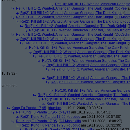
Re(10): Kill Bill 1+2, Wanted, American Gangste
Re: Kill Bill 1+2, Wanted, American Gangster, The Dark Knight
(
OoPee
a
Re(2): Kill Bill 1+2, Wanted, American Gangster, The Dark Knight
(
du
Re: Kill Bill 1+2, Wanted, American Gangster, The Dark Knight
(
DJ Masta
Re(2): Kill Bill 1+2, Wanted, American Gangster, The Dark Knight
(
du
Re(3): Kill Bill 1+2, Wanted, American Gangster, The Dark Knight
(
Re(4): Kill Bill 1+2, Wanted, American Gangster, The Dark Knigh
Re: Kill Bill 1+2, Wanted, American Gangster, The Dark Knight
(
DocSchn
Re(2): Kill Bill 1+2, Wanted, American Gangster, The Dark Knight
(
du
Re(3): Kill Bill 1+2, Wanted, American Gangster, The Dark Knight
(
Re(4): Kill Bill 1+2, Wanted, American Gangster, The Dark Knigh
Re(5): Kill Bill 1+2, Wanted, American Gangster, The Dark Kni
Re(6): Kill Bill 1+2, Wanted, American Gangster, The Dark 
Re(7): Kill Bill 1+2, Wanted, American Gangster, The Da
Re(8): Kill Bill 1+2, Wanted, American Gangster, The
Re(9): Kill Bill 1+2, Wanted, American Gangster, T
15:19:32)
Re(8): Kill Bill 1+2, Wanted, American Gangster, The
Re(9): Kill Bill 1+2, Wanted, American Gangster, T
20:53:36)
Re(10): Kill Bill 1+2, Wanted, American Gangste
Re(6): Kill Bill 1+2, Wanted, American Gangster, The Dark 
Re(7): Kill Bill 1+2, Wanted, American Gangster, The Da
Re(8): Kill Bill 1+2, Wanted, American Gangster, The
Kung Fu Panda 17,95
(
ducduc
am 19.11.2008, 10:30:52)
Re: Kung Fu Panda 17,95
(
playaz
am 19.11.2008, 10:54:51)
Re(2): Kung Fu Panda 17,95
(
ducduc
am 19.11.2008, 10:57:00)
Re: Kung Fu Panda 17,95
(
DJ Mastakilla
am 19.11.2008, 16:08:27)
Re(2): Kung Fu Panda 17,95
(
ducduc
am 19.11.2008, 16:32:39)
Re(3): Kung Fu Panda 17,95
(
DJ Mastakilla
am 19.11.2008, 16:33