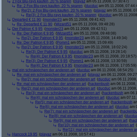
2 Fox Blu-rays kaufen, 20 % sparen
(
playaz
am 05.11.2008, 07:30:47)
Re: 2 Fox Blu-rays kaufen, 20 % sparen
(
ducduc
am 05.11.2008, 07:44:
Re(2): 2 Fox Blu-rays kaufen, 20 % sparen
(
playaz
am 05.11.2008, 07
Re(3): 2 Fox Blu-rays kaufen, 20 % sparen
(
ducduc
am 05.11.2008,
Departed € 11,90
(
monster23
am 05.11.2008, 09:41:42)
Re: Departed € 11,90
(
Wizard51
am 05.11.2008, 09:48:28)
Der Patrion € 9,95
(
monster23
am 05.11.2008, 09:42:51)
Re: Der Patrion € 9,95
(
Wizard51
am 05.11.2008, 09:48:08)
Re(2): Der Patrion € 9,95
(
monster23
am 05.11.2008, 14:49:34)
Re: Der Patrion € 9,95
(
Pomm1
am 05.11.2008, 15:09:49)
Re(2): Der Patrion € 9,95
(
monster23
am 05.11.2008, 18:02:24)
Re(3): Der Patrion € 9,95
(
ducduc
am 05.11.2008, 19:28:14)
Re(4): Der Patrion € 9,95
(
monster23
am 05.11.2008, 20:18:57)
Re(3): Der Patrion € 9,95
(
Pomm1
am 06.11.2008, 13:30:59)
Re(4): Der Patrion € 9,95
(
monster23
am 06.11.2008, 17:05:59)
mal ein schnäppchen der anderen art
(
ducduc
am 06.11.2008, 08:54:25)
Re: mal ein schnäppchen der anderen art
(
playaz
am 06.11.2008, 09:27
Re(2): mal ein schnäppchen der anderen art
(
ducduc
am 06.11.2008,
Re: mal ein schnäppchen der anderen art
(
hackenbush
am 06.11.2008, 
Re(2): mal ein schnäppchen der anderen art
(
ducduc
am 06.11.2008,
Re(3): mal ein schnäppchen der anderen art
(
hackenbush
am 06.1
Re(4): mal ein schnäppchen der anderen art
(
ducduc
am 07.11.
Re(5): mal ein schnäppchen der anderen art
(
hackenbush
am
Re(6): mal ein schnäppchen der anderen art
(
ducduc
am 0
Re(7): mal ein schnäppchen der anderen art
(
hackenb
Re(8): mal ein schnäppchen der anderen art
(
ducdu
Re(9): mal ein schnäppchen der anderen art
(
hac
Re(10): mal ein schnäppchen der anderen art
(
Re(11): mal ein schnäppchen der anderen ar
Hancock 19,95
(
playaz
am 06.11.2008, 10:57:41)