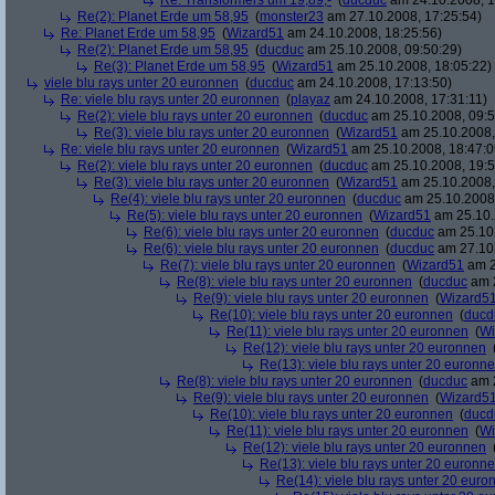
Re: Transformers um 19,89,-
(
ducduc
am 24.10.2008, 1
Re(2): Planet Erde um 58,95
(
monster23
am 27.10.2008, 17:25:54)
Re: Planet Erde um 58,95
(
Wizard51
am 24.10.2008, 18:25:56)
Re(2): Planet Erde um 58,95
(
ducduc
am 25.10.2008, 09:50:29)
Re(3): Planet Erde um 58,95
(
Wizard51
am 25.10.2008, 18:05:22)
viele blu rays unter 20 euronnen
(
ducduc
am 24.10.2008, 17:13:50)
Re: viele blu rays unter 20 euronnen
(
playaz
am 24.10.2008, 17:31:11)
Re(2): viele blu rays unter 20 euronnen
(
ducduc
am 25.10.2008, 09:5
Re(3): viele blu rays unter 20 euronnen
(
Wizard51
am 25.10.2008,
Re: viele blu rays unter 20 euronnen
(
Wizard51
am 25.10.2008, 18:47:0
Re(2): viele blu rays unter 20 euronnen
(
ducduc
am 25.10.2008, 19:5
Re(3): viele blu rays unter 20 euronnen
(
Wizard51
am 25.10.2008,
Re(4): viele blu rays unter 20 euronnen
(
ducduc
am 25.10.2008,
Re(5): viele blu rays unter 20 euronnen
(
Wizard51
am 25.10.
Re(6): viele blu rays unter 20 euronnen
(
ducduc
am 25.10.
Re(6): viele blu rays unter 20 euronnen
(
ducduc
am 27.10.
Re(7): viele blu rays unter 20 euronnen
(
Wizard51
am 2
Re(8): viele blu rays unter 20 euronnen
(
ducduc
am 2
Re(9): viele blu rays unter 20 euronnen
(
Wizard5
Re(10): viele blu rays unter 20 euronnen
(
ducd
Re(11): viele blu rays unter 20 euronnen
(
Wi
Re(12): viele blu rays unter 20 euronnen
Re(13): viele blu rays unter 20 euronn
Re(8): viele blu rays unter 20 euronnen
(
ducduc
am 2
Re(9): viele blu rays unter 20 euronnen
(
Wizard5
Re(10): viele blu rays unter 20 euronnen
(
ducd
Re(11): viele blu rays unter 20 euronnen
(
Wi
Re(12): viele blu rays unter 20 euronnen
Re(13): viele blu rays unter 20 euronn
Re(14): viele blu rays unter 20 euro