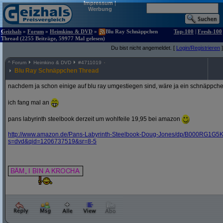
Impressum
|
Werbung
Geizhals
»
Forum
»
Heimkino & DVD
»
Blu Ray Schnäppchen
Top-100
|
Fresh-100
Thread (2255 Beiträge, 59977 Mal gelesen)
Du bist nicht angemeldet. [
Login/Registrieren
]
^
Forum
Heimkino & DVD
#
4711019
Blu Ray Schnäppchen Thread
nachdem ja schon einige auf blu ray umgestiegen sind, wäre ja ein schnäppche
ich fang mal an
pans labyrinth steelbook derzeit um wohlfeile 19,95 bei amazon
http:/
/
www.amazon.de/
Pans-Labyrinth-Steelbook-Doug-Jones/
dp/
B000RG1G5K
s=dvd&
qid=1206737519&
sr=8-5