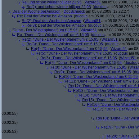
Re: und schon wieder billiger 22,95
(
Wizard51
am 05.08.2008, 12:47
Re(2): und schon wieder billiger 22,95
(
ducduc
am 05.08.2008, 12
Deal der Woche bei Amazon
(
DocSchneck
am 05.08.2008, 12:22:27)
Re: Deal der Woche bei Amazon
(
ducduc
am 05.08.2008, 12:34:51)
Re(2): Deal der Woche bei Amazon
(
Wizard51
am 05.08.2008, 12:48
Re(3): Deal der Woche bei Amazon
(
ducduc
am 05.08.2008, 12:49
"Dune - Der Wüstenplanet" um € 15,95
(
Wizard51
am 07.08.2008, 23:30:3
Re: "Dune - Der Wüstenplanet" um € 15,95
(
ducduc
am 08.08.2008, 22:
Re(2): "Dune - Der Wüstenplanet" um € 15,95
(
Wizard51
am 08.08.20
Re(3): "Dune - Der Wüstenplanet" um € 15,95
(
ducduc
am 08.08.20
Re(4): "Dune - Der Wüstenplanet" um € 15,95
(
Wizard51
am 08.
Re(5): "Dune - Der Wüstenplanet" um € 15,95
(
ducduc
am 08.
Re(6): "Dune - Der Wüstenplanet" um € 15,95
(
Wizard51
a
Re(7): "Dune - Der Wüstenplanet" um € 15,95
(
ducduc
a
Re(8): "Dune - Der Wüstenplanet" um € 15,95
(
Wiza
Re(9): "Dune - Der Wüstenplanet" um € 15,95
(
du
Re(10): "Dune - Der Wüstenplanet" um € 15,95
Re(11): "Dune - Der Wüstenplanet" um € 15,
Re(12): "Dune - Der Wüstenplanet" um € 
Re(13): "Dune - Der Wüstenplanet" um
Re(14): "Dune - Der Wüstenplanet" 
Re(15): "Dune - Der Wüstenplane
Re(16): "Dune - Der Wüstenpla
Re(17): "Dune - Der Wüsten
00:00:55)
Re(18): "Dune - Der Wüs
00:02:35)
Re(19): "Dune - Der W
00:05:52)
Re(20): "Dune - De