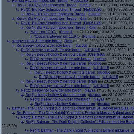
Re: Blu Ray Schnäppchen Thread
(
Flo061180
am 21.10.2008, 09:35:22)
Re(2): Blu Ray Schnäppchen Thread
(
ducduc
am 21.10.2008, 09:58:44
Re(3): Blu Ray Schnäppchen Thread
(
Flo061180
am 21.10.2008, 09:
Re(4): Blu Ray Schnäppchen Thread
(
ducduc
am 21.10.2008, 10:
Re(2): Blu Ray Schnäppchen Thread
(
Rain
am 21.10.2008, 10:23:35)
Re(3): Blu Ray Schnäppchen Thread
(
Flo061180
am 21.10.2008, 10:
Re(4): Blu Ray Schnäppchen Thread
(
Rain
am 21.10.2008, 10:25:
"War" um 17,97,-
(
Pomm1
am 22.10.2008, 13:34:22)
"Ocean's Eleven" um 11,97,-
(
Pomm1
am 22.10.2008, 13:36:
sleepy hollow & der rote baron
(
Rain
am 23.10.2008, 08:13:37)
Re: sleepy hollow & der rote baron
(
ducduc
am 23.10.2008, 10:22:17)
Re(2): sleepy hollow & der rote baron
(
w114/115
am 23.10.2008, 10:
Re(3): sleepy hollow & der rote baron
(
User6465
am 23.10.2008, 1
Re(4): sleepy hollow & der rote baron
(
ducduc
am 23.10.2008, 
Re(3): sleepy hollow & der rote baron
(
ducduc
am 23.10.2008, 10:
Re(4): sleepy hollow & der rote baron
(
w114/115
am 23.10.2008
Re(5): sleepy hollow & der rote baron
(
ducduc
am 23.10.2008
Re(6): sleepy hollow & der rote baron
(
w114/115
am 23.10
Re(3): sleepy hollow & der rote baron
(
Rain
am 23.10.2008, 11:12
Re(4): sleepy hollow & der rote baron
(
w114/115
am 23.10.2008,
Re(2): sleepy hollow & der rote baron
(
playaz
am 23.10.2008, 22:42:
Re(3): sleepy hollow & der rote baron
(
ducduc
am 23.10.2008, 22:
Re(4): sleepy hollow & der rote baron
(
playaz
am 23.10.2008, 2
Re(5): sleepy hollow & der rote baron
(
ducduc
am 23.10.2008
Batman - The Dark Knight (Collector's Edition inklusive Batpod aus Glas) [B
Re: Batman - The Dark Knight (Collector's Edition inklusive Batpod aus G
Re(2): Batman - The Dark Knight (Collector's Edition inklusive Batpod 
Re(3): Batman - The Dark Knight (Collector's Edition inklusive Batp
22:45:39)
Re(4): Batman - The Dark Knight (Collector's Edition inklusive B