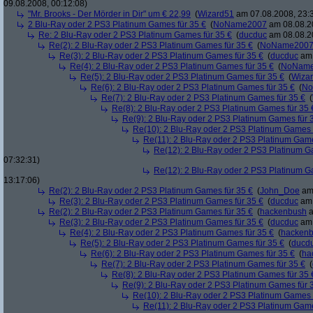
09.08.2008, 00:12:08)
"Mr. Brooks - Der Mörder in Dir" um € 22,99
(
Wizard51
am 07.08.2008, 23:
2 Blu-Ray oder 2 PS3 Platinum Games für 35 €
(
NoName2007
am 08.08.20
Re: 2 Blu-Ray oder 2 PS3 Platinum Games für 35 €
(
ducduc
am 08.08.20
Re(2): 2 Blu-Ray oder 2 PS3 Platinum Games für 35 €
(
NoName200
Re(3): 2 Blu-Ray oder 2 PS3 Platinum Games für 35 €
(
ducduc
am 
Re(4): 2 Blu-Ray oder 2 PS3 Platinum Games für 35 €
(
NoNam
Re(5): 2 Blu-Ray oder 2 PS3 Platinum Games für 35 €
(
Wiza
Re(6): 2 Blu-Ray oder 2 PS3 Platinum Games für 35 €
(
No
Re(7): 2 Blu-Ray oder 2 PS3 Platinum Games für 35 €
(
Re(8): 2 Blu-Ray oder 2 PS3 Platinum Games für 35 
Re(9): 2 Blu-Ray oder 2 PS3 Platinum Games für 
Re(10): 2 Blu-Ray oder 2 PS3 Platinum Games 
Re(11): 2 Blu-Ray oder 2 PS3 Platinum Game
Re(12): 2 Blu-Ray oder 2 PS3 Platinum G
07:32:31)
Re(12): 2 Blu-Ray oder 2 PS3 Platinum G
13:17:06)
Re(2): 2 Blu-Ray oder 2 PS3 Platinum Games für 35 €
(
John_Doe
am 
Re(3): 2 Blu-Ray oder 2 PS3 Platinum Games für 35 €
(
ducduc
am 
Re(2): 2 Blu-Ray oder 2 PS3 Platinum Games für 35 €
(
hackenbush
a
Re(3): 2 Blu-Ray oder 2 PS3 Platinum Games für 35 €
(
ducduc
am 
Re(4): 2 Blu-Ray oder 2 PS3 Platinum Games für 35 €
(
hacken
Re(5): 2 Blu-Ray oder 2 PS3 Platinum Games für 35 €
(
ducd
Re(6): 2 Blu-Ray oder 2 PS3 Platinum Games für 35 €
(
ha
Re(7): 2 Blu-Ray oder 2 PS3 Platinum Games für 35 €
(
Re(8): 2 Blu-Ray oder 2 PS3 Platinum Games für 35 
Re(9): 2 Blu-Ray oder 2 PS3 Platinum Games für 
Re(10): 2 Blu-Ray oder 2 PS3 Platinum Games 
Re(11): 2 Blu-Ray oder 2 PS3 Platinum Game