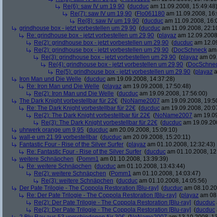
Re(6): saw IV um 19,90
(
ducduc
am 11.09.2008, 15:49:48
Re(7): saw IV um 19,90
(
Flo061180
am 11.09.2008, 16:
Re(8): saw IV um 19,90
(
ducduc
am 11.09.2008, 16:
grindhouse box - jetzt vorbestellen um 29,90
(
ducduc
am 11.09.2008, 22:1
Re: grindhouse box - jetzt vorbestellen um 29,90
(
playaz
am 12.09.2008,
Re(2): grindhouse box - jetzt vorbestellen um 29,90
(
ducduc
am 12.09
Re(2): grindhouse box - jetzt vorbestellen um 29,90
(
DocSchneck
am 
Re(3): grindhouse box - jetzt vorbestellen um 29,90
(
playaz
am 09.
Re(4): grindhouse box - jetzt vorbestellen um 29,90
(
DocSchne
Re(5): grindhouse box - jetzt vorbestellen um 29,90
(
playaz
a
Iron Man und Die Welle
(
ducduc
am 19.09.2008, 14:37:28)
Re: Iron Man und Die Welle
(
playaz
am 19.09.2008, 17:50:48)
Re(2): Iron Man und Die Welle
(
ducduc
am 19.09.2008, 17:56:00)
The Dark Knight vorbestellbar für 22€
(
NoName2007
am 19.09.2008, 19:5
Re: The Dark Knight vorbestellbar für 22€
(
ducduc
am 19.09.2008, 20:0
Re(2): The Dark Knight vorbestellbar für 22€
(
NoName2007
am 19.09
Re(3): The Dark Knight vorbestellbar für 22€
(
ducduc
am 19.09.200
uhrwerk orange um 9,95
(
ducduc
am 20.09.2008, 15:09:10)
wall-e um 21,99 vorbestellbar
(
ducduc
am 20.09.2008, 15:20:11)
Fantastic Four - Rise of the Silver Surfer
(
playaz
am 01.10.2008, 12:32:43)
Re: Fantastic Four - Rise of the Silver Surfer
(
ducduc
am 01.10.2008, 12
weitere Schnäpchen
(
Pomm1
am 01.10.2008, 13:39:39)
Re: weitere Schnäpchen
(
ducduc
am 01.10.2008, 13:43:44)
Re(2): weitere Schnäpchen
(
Pomm1
am 01.10.2008, 14:03:47)
Re(3): weitere Schnäpchen
(
ducduc
am 01.10.2008, 14:05:56)
Der Pate Trilogie - The Coppola Restoration [Blu-ray]
(
ducduc
am 08.10.20
Re: Der Pate Trilogie - The Coppola Restoration [Blu-ray]
(
playaz
am 08.
Re(2): Der Pate Trilogie - The Coppola Restoration [Blu-ray]
(
ducduc
Re(2): Der Pate Trilogie - The Coppola Restoration [Blu-ray]
(
ducduc