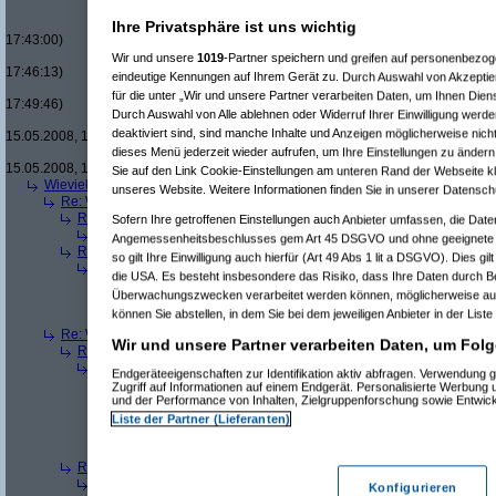
Re(18): Men in Black um 
Re(19): Men in Black u
Ihre Privatsphäre ist uns wichtig
17:43:00)
Re(20): Men in Blac
Wir und unsere
1019
-Partner speichern und greifen auf personenbezo
17:46:13)
eindeutige Kennungen auf Ihrem Gerät zu. Durch Auswahl von Akzeptier
Re(21): Men in B
für die unter „Wir und unsere Partner verarbeiten Daten, um Ihnen Dien
17:49:46)
Durch Auswahl von Alle ablehnen oder Widerruf Ihrer Einwilligung werde
Re(22): Men in
deaktiviert sind, sind manche Inhalte und Anzeigen möglicherweise nicht
15.05.2008, 18:07:18)
dieses Menü jederzeit wieder aufrufen, um Ihre Einstellungen zu ändern 
Re(23): Men
15.05.2008, 18:13:17)
Sie auf den Link Cookie-Einstellungen am unteren Rand der Webseite kli
Wieviele blus/hd-dvds habt ihr schon?
(
brösl
am 15.05.2008, 18:06:08)
unseres Website. Weitere Informationen finden Sie in unserer Datensch
Re: Wieviele blus/hd-dvds habt ihr schon?
(
ducduc
am 15.05.2008, 18:0
Re(2): Wieviele blus/hd-dvds habt ihr schon?
(
brösl
am 15.05.2008, 1
Sofern Ihre getroffenen Einstellungen auch Anbieter umfassen, die Daten
Re(3): Wieviele blus/hd-dvds habt ihr schon?
(
ducduc
am 15.05.20
Angemessenheitsbeschlusses gem Art 45 DSGVO und ohne geeignete G
Re(2): Wieviele blus/hd-dvds habt ihr schon?
(
hackenbush
am 15.05.
so gilt Ihre Einwilligung auch hierfür (Art 49 Abs 1 lit a DSGVO). Dies gi
Re(3): Wieviele blus/hd-dvds habt ihr schon?
(
ducduc
am 16.05.20
die USA. Es besteht insbesondere das Risiko, dass Ihre Daten durch B
Re(4): Wieviele blus/hd-dvds habt ihr schon?
(
hackenbush
am 1
Überwachungszwecken verarbeitet werden können, möglicherweise auc
Re(5): Wieviele blus/hd-dvds habt ihr schon?
(
ducduc
am 16.
können Sie abstellen, in dem Sie bei dem jeweiligen Anbieter in der Liste
Re(6): Wieviele blus/hd-dvds habt ihr schon?
(
hackenbus
Re: Wieviele blus/hd-dvds habt ihr schon?
(
"without"
am 15.05.2008, 18
Wir und unsere Partner verarbeiten Daten, um Folg
Re(2): Wieviele blus/hd-dvds habt ihr schon?
(
ducduc
am 15.05.2008,
Re(3): Wieviele blus/hd-dvds habt ihr schon?
(
"without"
am 15.05.2
Endgeräteeigenschaften zur Identifikation aktiv abfragen. Verwendung 
Re(4): Wieviele blus/hd-dvds habt ihr schon?
(
ducduc
am 15.05.
Zugriff auf Informationen auf einem Endgerät. Personalisierte Werbung
und der Performance von Inhalten, Zielgruppenforschung sowie Entwic
Re(5): Wieviele blus/hd-dvds habt ihr schon?
(
"without"
am 15
Re(6): Wieviele blus/hd-dvds habt ihr schon?
(
ducduc
am 1
Liste der Partner (Lieferanten)
Re(7): Wieviele blus/hd-dvds habt ihr schon?
(
"without"
Re(8): Wieviele blus/hd-dvds habt ihr schon?
(
ducdu
Re(2): Wieviele blus/hd-dvds habt ihr schon?
(
brösl
am 15.05.2008, 1
Re(3): Wieviele blus/hd-dvds habt ihr schon?
(
ducduc
am 15.05.20
Konfigurieren