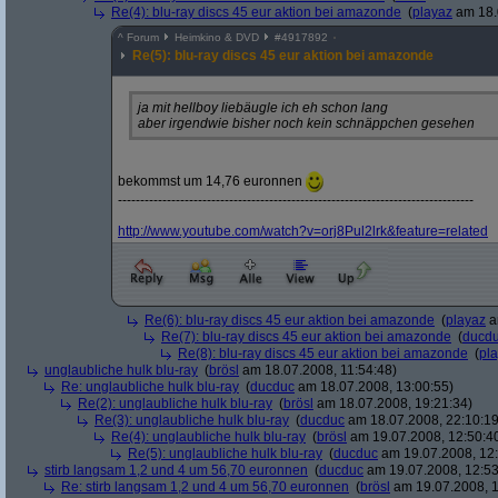
Re(4): blu-ray discs 45 eur aktion bei amazonde
(
playaz
am 18.
^
Forum
Heimkino & DVD
#
4917892
Re(5): blu-ray discs 45 eur aktion bei amazonde
ja mit hellboy liebäugle ich eh schon lang
aber irgendwie bisher noch kein schnäppchen gesehen
bekommst um 14,76 euronnen
--------------------------------------------------------------------------------
http:/
/
www.youtube.com/
watch?
v=orj8Pul2lrk&
feature=related
Re(6): blu-ray discs 45 eur aktion bei amazonde
(
playaz
a
Re(7): blu-ray discs 45 eur aktion bei amazonde
(
ducd
Re(8): blu-ray discs 45 eur aktion bei amazonde
(
pl
unglaubliche hulk blu-ray
(
brösl
am 18.07.2008, 11:54:48)
Re: unglaubliche hulk blu-ray
(
ducduc
am 18.07.2008, 13:00:55)
Re(2): unglaubliche hulk blu-ray
(
brösl
am 18.07.2008, 19:21:34)
Re(3): unglaubliche hulk blu-ray
(
ducduc
am 18.07.2008, 22:10:19
Re(4): unglaubliche hulk blu-ray
(
brösl
am 19.07.2008, 12:50:4
Re(5): unglaubliche hulk blu-ray
(
ducduc
am 19.07.2008, 12:
stirb langsam 1,2 und 4 um 56,70 euronnen
(
ducduc
am 19.07.2008, 12:53
Re: stirb langsam 1,2 und 4 um 56,70 euronnen
(
brösl
am 19.07.2008, 1