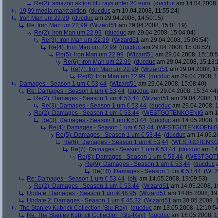
Re(2): amazon aktion blu rays unter 20 euro
(
ducduc
am 14.04.2008,
19,99 media markt aktion
(
ducduc
am 19.04.2008, 11:55:24)
Iron Man um 22,99
(
ducduc
am 29.04.2008, 14:50:15)
Re: Iron Man um 22,99
(
Wizard51
am 29.04.2008, 15:01:19)
Re(2): Iron Man um 22,99
(
ducduc
am 29.04.2008, 15:04:04)
Re(3): Iron Man um 22,99
(
Wizard51
am 29.04.2008, 15:06:54)
Re(4): Iron Man um 22,99
(
ducduc
am 29.04.2008, 15:08:52)
Re(5): Iron Man um 22,99
(
Wizard51
am 29.04.2008, 15:10:5
Re(6): Iron Man um 22,99
(
ducduc
am 29.04.2008, 15:13:
Re(7): Iron Man um 22,99
(
Wizard51
am 29.04.2008, 15
Re(8): Iron Man um 22,99
(
ducduc
am 29.04.2008, 1
Damages - Season 1 um € 53,44
(
Wizard51
am 29.04.2008, 15:08:40)
Re: Damages - Season 1 um € 53,44
(
ducduc
am 29.04.2008, 15:34:44
Re(2): Damages - Season 1 um € 53,44
(
Wizard51
am 29.04.2008, 1
Re(3): Damages - Season 1 um € 53,44
(
ducduc
am 29.04.2008, 1
Re(2): Damages - Season 1 um € 53,44
(
WESTGOTENKOENIG
am 14
Re(3): Damages - Season 1 um € 53,44
(
ducduc
am 14.05.2008, 1
Re(4): Damages - Season 1 um € 53,44
(
WESTGOTENKOENIG
Re(5): Damages - Season 1 um € 53,44
(
ducduc
am 14.05.20
Re(6): Damages - Season 1 um € 53,44
(
WESTGOTENKO
Re(7): Damages - Season 1 um € 53,44
(
ducduc
am 14.
Re(8): Damages - Season 1 um € 53,44
(
WESTGOT
Re(9): Damages - Season 1 um € 53,44
(
ducduc
a
Re(10): Damages - Season 1 um € 53,44
(
WES
Re: Damages - Season 1 um € 53,44
(
phj
am 14.05.2008, 19:09:53)
Re(2): Damages - Season 1 um € 53,44
(
Wizard51
am 14.05.2008, 1
Update: Damages - Season 1 um € 48,95
(
Wizard51
am 14.05.2008, 19
Update 2: Damages - Season 1 um € 45,32
(
Wizard51
am 30.05.2008, 1
The Stanley Kubrick Collection (Blu-Ray)
(
ducduc
am 13.05.2008, 12:10:5
Re: The Stanley Kubrick Collection (Blu-Ray)
(
ducduc
am 16.05.2008, 1