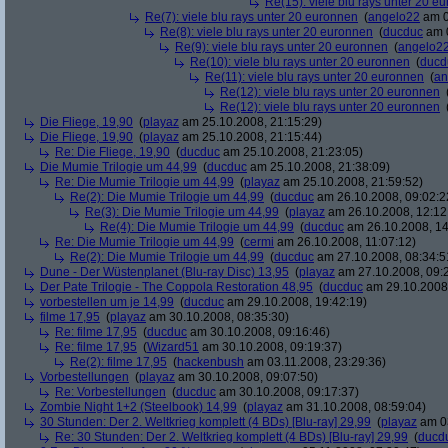
Re(15): viele blu rays unter 20 e
Re(7): viele blu rays unter 20 euronnen
(
angelo22
am 0
Re(8): viele blu rays unter 20 euronnen
(
ducduc
am 0
Re(9): viele blu rays unter 20 euronnen
(
angelo2
Re(10): viele blu rays unter 20 euronnen
(
ducd
Re(11): viele blu rays unter 20 euronnen
(
an
Re(12): viele blu rays unter 20 euronnen
Re(12): viele blu rays unter 20 euronnen
Die Fliege, 19,90
(
playaz
am 25.10.2008, 21:15:29)
Die Fliege, 19,90
(
playaz
am 25.10.2008, 21:15:44)
Re: Die Fliege, 19,90
(
ducduc
am 25.10.2008, 21:23:05)
Die Mumie Trilogie um 44,99
(
ducduc
am 25.10.2008, 21:38:09)
Re: Die Mumie Trilogie um 44,99
(
playaz
am 25.10.2008, 21:59:52)
Re(2): Die Mumie Trilogie um 44,99
(
ducduc
am 26.10.2008, 09:02:2
Re(3): Die Mumie Trilogie um 44,99
(
playaz
am 26.10.2008, 12:12
Re(4): Die Mumie Trilogie um 44,99
(
ducduc
am 26.10.2008, 14
Re: Die Mumie Trilogie um 44,99
(
cermi
am 26.10.2008, 11:07:12)
Re(2): Die Mumie Trilogie um 44,99
(
ducduc
am 27.10.2008, 08:34:5
Dune - Der Wüstenplanet (Blu-ray Disc) 13,95
(
playaz
am 27.10.2008, 09:
Der Pate Trilogie - The Coppola Restoration 48,95
(
ducduc
am 29.10.2008,
vorbestellen um je 14,99
(
ducduc
am 29.10.2008, 19:42:19)
filme 17,95
(
playaz
am 30.10.2008, 08:35:30)
Re: filme 17,95
(
ducduc
am 30.10.2008, 09:16:46)
Re: filme 17,95
(
Wizard51
am 30.10.2008, 09:19:37)
Re(2): filme 17,95
(
hackenbush
am 03.11.2008, 23:29:36)
Vorbestellungen
(
playaz
am 30.10.2008, 09:07:50)
Re: Vorbestellungen
(
ducduc
am 30.10.2008, 09:17:37)
Zombie Night 1+2 (Steelbook) 14,99
(
playaz
am 31.10.2008, 08:59:04)
30 Stunden: Der 2. Weltkrieg komplett (4 BDs) [Blu-ray] 29,99
(
playaz
am 03
Re: 30 Stunden: Der 2. Weltkrieg komplett (4 BDs) [Blu-ray] 29,99
(
ducd