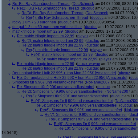
Re: Blu Ray Schnäppchen Thread
(
DocSchneck
am 04.07.2008, 08:25:16)
Re(2): Blu Ray Schnäppchen Thread
(
ducduc
am 04.07.2008, 11:15:54)
Re(3): Blu Ray Schnäppchen Thread
(
DocSchneck
am 04.07.2008, 1
Re(4): Blu Ray Schnäppchen Thread
(
ducduc
am 04.07.2008, 16:
rocky 1 um 7,90 euronnen
(
ducduc
am 10.07.2008, 09:39:54)
der pat 1-3 um 60 euronnen vorbestellbar
(
ducduc
am 10.07.2008, 16:58:1
matrix trilogie import um 22,99
(
ducduc
am 10.07.2008, 17:17:18)
Re: matrix trilogie import um 22,99
(
playaz
am 11.07.2008, 08:02:20)
Re(2): matrix trilogie import um 22,99
(
ducduc
am 11.07.2008, 08:05:
Re(2): matrix trilogie import um 22,99
(
ducduc
am 11.07.2008, 22:26:
Re(3): matrix trilogie import um 22,99
(
playaz
am 14.07.2008, 07:5
Re(4): matrix trilogie import um 22,99
(
ducduc
am 14.07.2008, 1
Re(5): matrix trilogie import um 22,99
(
playaz
am 14.07.2008,
Re: matrix trilogie import um 22,99
(
bruce_wayne
am 12.07.2008, 18:24
Re(2): matrix trilogie import um 22,99
(
ducduc
am 13.07.2008, 00:21:
Der unglaubliche Hulk 22,99€ + Iron Man 22,95€ [Amazon.de]
(
playaz
am 1
Re: Der unglaubliche Hulk 22,99€ + Iron Man 22,95€ [Amazon.de]
(
duc
Simpsons für 9,90€ und versandkostenfrei
(
NoName2007
am 11.07.2008, 
Re: Simpsons für 9,90€ und versandkostenfrei
(
ducduc
am 11.07.2008, 
Re(2): Simpsons für 9,90€ und versandkostenfrei
(
NoName2007
am 1
Re(3): Simpsons für 9,90€ und versandkostenfrei
(
ducduc
am 11.0
Re(4): Simpsons für 9,90€ und versandkostenfrei
(
NoName200
Re(5): Simpsons für 9,90€ und versandkostenfrei
(
ducduc
am
Re(6): Simpsons für 9,90€ und versandkostenfrei
(
NoNam
Re(7): Simpsons für 9,90€ und versandkostenfrei
(
ducd
Re(8): Simpsons für 9,90€ und versandkostenfrei
(
N
Re(9): Simpsons für 9,90€ und versandkostenfrei
Re(10): Simpsons für 9,90€ und versandkostenf
14:04:15)
Re(11): Simpsons für 9,90€ und versandkost