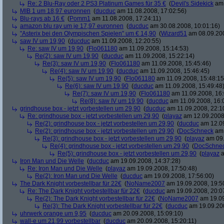
Re: 2 Blu-Ray oder 2 PS3 Platinum Games für 35 €
(
Devil's Sidekick
am 
MIB 1 um 18,97 euronnen
(
ducduc
am 11.08.2008, 17:02:56)
Blu-rays ab 16 €
(
Pomm1
am 11.08.2008, 17:24:11)
amazon blu ray um je 17,97 euronnen
(
ducduc
am 30.08.2008, 10:01:16)
"Asterix bei den Olympischen Spielen" um € 14,90
(
Wizard51
am 08.09.200
saw IV um 19,90
(
ducduc
am 11.09.2008, 12:20:55)
Re: saw IV um 19,90
(
Flo061180
am 11.09.2008, 15:14:53)
Re(2): saw IV um 19,90
(
ducduc
am 11.09.2008, 15:22:14)
Re(3): saw IV um 19,90
(
Flo061180
am 11.09.2008, 15:45:46)
Re(4): saw IV um 19,90
(
ducduc
am 11.09.2008, 15:46:45)
Re(5): saw IV um 19,90
(
Flo061180
am 11.09.2008, 15:48:15
Re(6): saw IV um 19,90
(
ducduc
am 11.09.2008, 15:49:48
Re(7): saw IV um 19,90
(
Flo061180
am 11.09.2008, 16:
Re(8): saw IV um 19,90
(
ducduc
am 11.09.2008, 16:
grindhouse box - jetzt vorbestellen um 29,90
(
ducduc
am 11.09.2008, 22:1
Re: grindhouse box - jetzt vorbestellen um 29,90
(
playaz
am 12.09.2008,
Re(2): grindhouse box - jetzt vorbestellen um 29,90
(
ducduc
am 12.09
Re(2): grindhouse box - jetzt vorbestellen um 29,90
(
DocSchneck
am 
Re(3): grindhouse box - jetzt vorbestellen um 29,90
(
playaz
am 09.
Re(4): grindhouse box - jetzt vorbestellen um 29,90
(
DocSchne
Re(5): grindhouse box - jetzt vorbestellen um 29,90
(
playaz
a
Iron Man und Die Welle
(
ducduc
am 19.09.2008, 14:37:28)
Re: Iron Man und Die Welle
(
playaz
am 19.09.2008, 17:50:48)
Re(2): Iron Man und Die Welle
(
ducduc
am 19.09.2008, 17:56:00)
The Dark Knight vorbestellbar für 22€
(
NoName2007
am 19.09.2008, 19:5
Re: The Dark Knight vorbestellbar für 22€
(
ducduc
am 19.09.2008, 20:0
Re(2): The Dark Knight vorbestellbar für 22€
(
NoName2007
am 19.09
Re(3): The Dark Knight vorbestellbar für 22€
(
ducduc
am 19.09.200
uhrwerk orange um 9,95
(
ducduc
am 20.09.2008, 15:09:10)
wall-e um 21,99 vorbestellbar
(
ducduc
am 20.09.2008, 15:20:11)