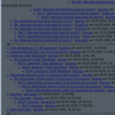
Re(16): Wieviele blus/hd-dvds 
02.06.2008, 08:51:25)
Re(6): Wieviele blus/hd-dvds habt ihr schon?
(
ducduc
am 1
Re(7): Wieviele blus/hd-dvds habt ihr schon?
(
"without"
Re(8): Wieviele blus/hd-dvds habt ihr schon?
(
ducdu
Re: Wieviele blus/hd-dvds habt ihr schon?
(
playaz
am 16.05.2008, 08:2
Re: Wieviele blus/hd-dvds habt ihr schon?
(
FunkFish
am 16.05.2008, 08
Re: Wieviele blus/hd-dvds habt ihr schon?
(
Pomm1
am 16.05.2008, 18:
Re(2): Wieviele blus/hd-dvds habt ihr schon?
(
ducduc
am 16.05.2008,
Re(2): Wieviele blus/hd-dvds habt ihr schon?
(
brösl
am 16.05.2008, 1
Re: Wieviele blus/hd-dvds habt ihr schon?
(
Wizard51
am 28.05.2008, 09
Vom Autor zurückgezogen oder Autor hat seine Registrierung nicht bestätig
v for vendetta um 17,48 euronnen
(
ducduc
am 16.05.2008, 15:29:06)
Underworld und 300, um 19,95 euronnen
(
ducduc
am 21.05.2008, 14:28:3
Sweeney Todd Steelbook
(
ducduc
am 26.05.2008, 14:41:44)
Re: Sweeney Todd Steelbook
(
playaz
am 30.05.2008, 10:42:45)
Re(2): Sweeney Todd Steelbook
(
ducduc
am 30.05.2008, 10:47:28)
Re(3): Sweeney Todd Steelbook
(
playaz
am 30.05.2008, 11:29:46
Re(4): Sweeney Todd Steelbook
(
ducduc
am 30.05.2008, 11:44
gibt wieder einiges unter 20 euronnen bei amazon
(
ducduc
am 28.05.2008,
Re: gibt wieder einiges unter 20 euronnen bei amazon
(
playaz
am 30.05
Re(2): gibt wieder einiges unter 20 euronnen bei amazon
(
ducduc
am
Re(3): gibt wieder einiges unter 20 euronnen bei amazon
(
playaz
a
Re(4): gibt wieder einiges unter 20 euronnen bei amazon
(
ducd
Ironman
(
angelo22
am 30.05.2008, 13:48:06)
Re: Ironman
(
ducduc
am 30.05.2008, 16:10:33)
Re(2): Ironman
(
angelo22
am 30.05.2008, 16:58:23)
Re(3): Ironman
(
ducduc
am 30.05.2008, 17:09:29)
Dirty Harry Box
(
ducduc
am 30.05.2008, 16:28:18)
Vom Autor zurückgezogen oder Autor hat seine Registrierung nicht bestätig