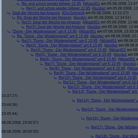
Re: und schon wieder billiger 22,95
(
Wizard51
am 05.08.2008, 12:47
Re(2): und schon wieder billiger 22,95
(
ducduc
am 05.08.2008, 12
Deal der Woche bei Amazon
(
DocSchneck
am 05.08.2008, 12:22:27)
Re: Deal der Woche bei Amazon
(
ducduc
am 05.08.2008, 12:34:51)
Re(2): Deal der Woche bei Amazon
(
Wizard51
am 05.08.2008, 12:48
Re(3): Deal der Woche bei Amazon
(
ducduc
am 05.08.2008, 12:49
"Dune - Der Wüstenplanet" um € 15,95
(
Wizard51
am 07.08.2008, 23:30:3
Re: "Dune - Der Wüstenplanet" um € 15,95
(
ducduc
am 08.08.2008, 22:
Re(2): "Dune - Der Wüstenplanet" um € 15,95
(
Wizard51
am 08.08.20
Re(3): "Dune - Der Wüstenplanet" um € 15,95
(
ducduc
am 08.08.20
Re(4): "Dune - Der Wüstenplanet" um € 15,95
(
Wizard51
am 08.
Re(5): "Dune - Der Wüstenplanet" um € 15,95
(
ducduc
am 08.
Re(6): "Dune - Der Wüstenplanet" um € 15,95
(
Wizard51
a
Re(7): "Dune - Der Wüstenplanet" um € 15,95
(
ducduc
a
Re(8): "Dune - Der Wüstenplanet" um € 15,95
(
Wiza
Re(9): "Dune - Der Wüstenplanet" um € 15,95
(
du
Re(10): "Dune - Der Wüstenplanet" um € 15,95
Re(11): "Dune - Der Wüstenplanet" um € 15,
Re(12): "Dune - Der Wüstenplanet" um € 
Re(13): "Dune - Der Wüstenplanet" um
23:37:27)
Re(14): "Dune - Der Wüstenplanet" 
23:44:36)
Re(15): "Dune - Der Wüstenplane
23:45:44)
Re(16): "Dune - Der Wüstenpla
08.08.2008, 23:56:57)
Re(17): "Dune - Der Wüsten
09.08.2008, 00:00:55)
Re(18): "Dune - Der Wüs