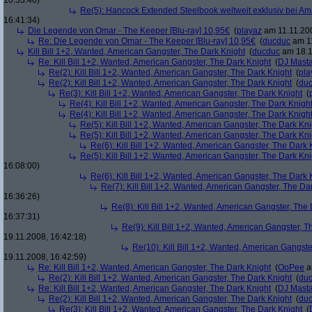
10:53:46)
Re(5): Hancock Extended Steelbook weltweit exklusiv bei A
16:41:34)
Die Legende von Omar - The Keeper [Blu-ray] 10,95€
(
playaz
am 11.11.200
Re: Die Legende von Omar - The Keeper [Blu-ray] 10,95€
(
ducduc
am 11
Kill Bill 1+2, Wanted, American Gangster, The Dark Knight
(
ducduc
am 18.1
Re: Kill Bill 1+2, Wanted, American Gangster, The Dark Knight
(
DJ Masta
Re(2): Kill Bill 1+2, Wanted, American Gangster, The Dark Knight
(
pla
Re(2): Kill Bill 1+2, Wanted, American Gangster, The Dark Knight
(
du
Re(3): Kill Bill 1+2, Wanted, American Gangster, The Dark Knight
(
Re(4): Kill Bill 1+2, Wanted, American Gangster, The Dark Knigh
Re(4): Kill Bill 1+2, Wanted, American Gangster, The Dark Knigh
Re(5): Kill Bill 1+2, Wanted, American Gangster, The Dark Kni
Re(5): Kill Bill 1+2, Wanted, American Gangster, The Dark Kni
Re(6): Kill Bill 1+2, Wanted, American Gangster, The Dark 
Re(5): Kill Bill 1+2, Wanted, American Gangster, The Dark Kni
16:08:00)
Re(6): Kill Bill 1+2, Wanted, American Gangster, The Dark 
Re(7): Kill Bill 1+2, Wanted, American Gangster, The Da
16:36:26)
Re(8): Kill Bill 1+2, Wanted, American Gangster, The
16:37:31)
Re(9): Kill Bill 1+2, Wanted, American Gangster, T
19.11.2008, 16:42:18)
Re(10): Kill Bill 1+2, Wanted, American Gangste
19.11.2008, 16:42:59)
Re: Kill Bill 1+2, Wanted, American Gangster, The Dark Knight
(
OoPee
a
Re(2): Kill Bill 1+2, Wanted, American Gangster, The Dark Knight
(
du
Re: Kill Bill 1+2, Wanted, American Gangster, The Dark Knight
(
DJ Masta
Re(2): Kill Bill 1+2, Wanted, American Gangster, The Dark Knight
(
du
Re(3): Kill Bill 1+2, Wanted, American Gangster, The Dark Knight
(