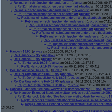
Re: mal ein schnäppchen der anderen art
(
playaz
am 06.11.2008, 09:27
Re(2): mal ein schnäppchen der anderen art
(
ducduc
am 06.11.2008,
Re: mal ein schnäppchen der anderen art
(
hackenbush
am 06.11.2008, 
Re(2): mal ein schnäppchen der anderen art
(
ducduc
am 06.11.2008,
Re(3): mal ein schnäppchen der anderen art
(
hackenbush
am 06.1
Re(4): mal ein schnäppchen der anderen art
(
ducduc
am 07.11.
Re(5): mal ein schnäppchen der anderen art
(
hackenbush
am
Re(6): mal ein schnäppchen der anderen art
(
ducduc
am 0
Re(7): mal ein schnäppchen der anderen art
(
hackenb
Re(8): mal ein schnäppchen der anderen art
(
ducdu
Re(9): mal ein schnäppchen der anderen art
(
hac
Re(10): mal ein schnäppchen der anderen art
(
Re(11): mal ein schnäppchen der anderen ar
Hancock 19,95
(
playaz
am 06.11.2008, 10:57:41)
Re: Hancock 19,95
(
angelo22
am 06.11.2008, 11:18:25)
Re: Hancock 19,95
(
ducduc
am 06.11.2008, 13:45:20)
Re(2): Hancock 19,95
(
playaz
am 06.11.2008, 13:57:35)
Re(3): Hancock 19,95
(
ducduc
am 06.11.2008, 14:00:41)
Der Unglaubliche Hulk 18,95
(
ducduc
am 06.11.2008, 19:56:32)
Re: Der Unglaubliche Hulk 18,95
(
angelo22
am 06.11.2008, 21:25:47)
Re(2): Der Unglaubliche Hulk 18,95
(
ducduc
am 07.11.2008, 08:25:2
Re: Der Unglaubliche Hulk 18,95
(
playaz
am 07.11.2008, 07:51:10)
Re(2): Der Unglaubliche Hulk 18,95
(
ducduc
am 07.11.2008, 08:26:3
Hancock Extended Steelbook weltweit exklusiv bei Amazon, 19,95€
(
playa
Re: Hancock Extended Steelbook weltweit exklusiv bei Amazon, 19,95€
Re(2): Hancock Extended Steelbook weltweit exklusiv bei Amazon, 1
Re(3): Hancock Extended Steelbook weltweit exklusiv bei Amazon,
Re(4): Hancock Extended Steelbook weltweit exklusiv bei Amaz
13:50:36)
Re(5): Hancock Extended Steelbook weltweit exklusiv bei A