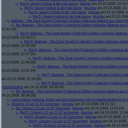
Re(2): sleepy hollow & der rote baron
(
playaz
am 23.10.2008, 22:42:
Re(3): sleepy hollow & der rote baron
(
ducduc
am 23.10.2008, 22:
Re(4): sleepy hollow & der rote baron
(
playaz
am 23.10.2008, 2
Re(5): sleepy hollow & der rote baron
(
ducduc
am 23.10.2008
Batman - The Dark Knight (Collector's Edition inklusive Batpod aus Glas) [B
Re: Batman - The Dark Knight (Collector's Edition inklusive Batpod aus G
22:42:24)
Re(2): Batman - The Dark Knight (Collector's Edition inklusive Batpod 
23.10.2008, 22:43:21)
Re(3): Batman - The Dark Knight (Collector's Edition inklusive Batp
23.10.2008, 22:45:39)
Re(4): Batman - The Dark Knight (Collector's Edition inklusive B
23.10.2008, 22:47:26)
Re(5): Batman - The Dark Knight (Collector's Edition inklusive
23.10.2008, 22:49:30)
Re(6): Batman - The Dark Knight (Collector's Edition inklus
23.10.2008, 22:52:44)
Re(7): Batman - The Dark Knight (Collector's Edition ink
am 23.10.2008, 22:54:06)
Re(7): Batman - The Dark Knight (Collector's Edition ink
(
DocSchneck
am 24.10.2008, 08:38:54)
Re: Batman - The Dark Knight (Collector's Edition inklusive Batpod aus G
24.10.2008, 08:38:26)
I am Legend, Indiana Jones und das Königreich des Kristallschädels je 14,
Ocean's 13 um 11,97 euronnen
(
ducduc
am 24.10.2008, 09:31:12)
Re: Ocean's 13 um 11,97 euronnen
(
playaz
am 24.10.2008, 11:53:24)
Re(2): Ocean's 13 um 11,97 euronnen
(
ducduc
am 24.10.2008, 11:56
Re(3): Ocean's 13 um 11,97 euronnen
(
playaz
am 24.10.2008, 11:
Re(4): Ocean's 13 um 11,97 euronnen
(
ducduc
am 24.10.2008, 
Re(5): Ocean's 13 um 11,97 euronnen
(
playaz
am 24.10.2008