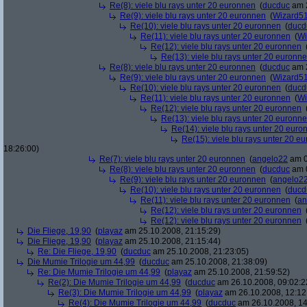
Re(8): viele blu rays unter 20 euronnen
(
ducduc
am 2
Re(9): viele blu rays unter 20 euronnen
(
Wizard5
Re(10): viele blu rays unter 20 euronnen
(
ducd
Re(11): viele blu rays unter 20 euronnen
(
Wi
Re(12): viele blu rays unter 20 euronnen
Re(13): viele blu rays unter 20 euronn
Re(8): viele blu rays unter 20 euronnen
(
ducduc
am 2
Re(9): viele blu rays unter 20 euronnen
(
Wizard5
Re(10): viele blu rays unter 20 euronnen
(
ducd
Re(11): viele blu rays unter 20 euronnen
(
Wi
Re(12): viele blu rays unter 20 euronnen
Re(13): viele blu rays unter 20 euronn
Re(14): viele blu rays unter 20 euro
Re(15): viele blu rays unter 20 e
18:26:00)
Re(7): viele blu rays unter 20 euronnen
(
angelo22
am 0
Re(8): viele blu rays unter 20 euronnen
(
ducduc
am 0
Re(9): viele blu rays unter 20 euronnen
(
angelo2
Re(10): viele blu rays unter 20 euronnen
(
ducd
Re(11): viele blu rays unter 20 euronnen
(
an
Re(12): viele blu rays unter 20 euronnen
Re(12): viele blu rays unter 20 euronnen
Die Fliege, 19,90
(
playaz
am 25.10.2008, 21:15:29)
Die Fliege, 19,90
(
playaz
am 25.10.2008, 21:15:44)
Re: Die Fliege, 19,90
(
ducduc
am 25.10.2008, 21:23:05)
Die Mumie Trilogie um 44,99
(
ducduc
am 25.10.2008, 21:38:09)
Re: Die Mumie Trilogie um 44,99
(
playaz
am 25.10.2008, 21:59:52)
Re(2): Die Mumie Trilogie um 44,99
(
ducduc
am 26.10.2008, 09:02:2
Re(3): Die Mumie Trilogie um 44,99
(
playaz
am 26.10.2008, 12:12
Re(4): Die Mumie Trilogie um 44,99
(
ducduc
am 26.10.2008, 14