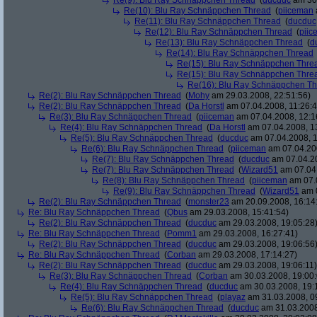
Re(9): Blu Ray Schnäppchen Thread
(
ducduc
am 30.
Re(10): Blu Ray Schnäppchen Thread
(
piiceman
Re(11): Blu Ray Schnäppchen Thread
(
ducduc
Re(12): Blu Ray Schnäppchen Thread
(
piic
Re(13): Blu Ray Schnäppchen Thread
(
d
Re(14): Blu Ray Schnäppchen Thread
Re(15): Blu Ray Schnäppchen Thre
Re(15): Blu Ray Schnäppchen Thre
Re(16): Blu Ray Schnäppchen T
Re(2): Blu Ray Schnäppchen Thread
(
Mohy
am 29.03.2008, 22:51:56)
Re(2): Blu Ray Schnäppchen Thread
(
Da Horstl
am 07.04.2008, 11:26:4
Re(3): Blu Ray Schnäppchen Thread
(
piiceman
am 07.04.2008, 12:1
Re(4): Blu Ray Schnäppchen Thread
(
Da Horstl
am 07.04.2008, 1
Re(5): Blu Ray Schnäppchen Thread
(
ducduc
am 07.04.2008, 1
Re(6): Blu Ray Schnäppchen Thread
(
piiceman
am 07.04.200
Re(7): Blu Ray Schnäppchen Thread
(
ducduc
am 07.04.20
Re(7): Blu Ray Schnäppchen Thread
(
Wizard51
am 07.04.
Re(8): Blu Ray Schnäppchen Thread
(
piiceman
am 07.0
Re(9): Blu Ray Schnäppchen Thread
(
Wizard51
am 0
Re(2): Blu Ray Schnäppchen Thread
(
monster23
am 20.09.2008, 16:14
Re: Blu Ray Schnäppchen Thread
(
Qbus
am 29.03.2008, 15:41:54)
Re(2): Blu Ray Schnäppchen Thread
(
ducduc
am 29.03.2008, 19:05:28
Re: Blu Ray Schnäppchen Thread
(
Pomm1
am 29.03.2008, 16:27:41)
Re(2): Blu Ray Schnäppchen Thread
(
ducduc
am 29.03.2008, 19:06:56
Re: Blu Ray Schnäppchen Thread
(
Corban
am 29.03.2008, 17:14:27)
Re(2): Blu Ray Schnäppchen Thread
(
ducduc
am 29.03.2008, 19:06:11)
Re(3): Blu Ray Schnäppchen Thread
(
Corban
am 30.03.2008, 19:00:
Re(4): Blu Ray Schnäppchen Thread
(
ducduc
am 30.03.2008, 19:
Re(5): Blu Ray Schnäppchen Thread
(
playaz
am 31.03.2008, 0
Re(6): Blu Ray Schnäppchen Thread
(
ducduc
am 31.03.2008