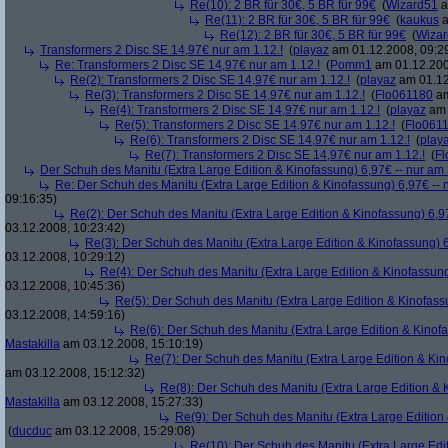
Re(10): 2 BR für 30€, 5 BR für 99€
(
Wizard51
a
Re(11): 2 BR für 30€, 5 BR für 99€
(
kaukus
a
Re(12): 2 BR für 30€, 5 BR für 99€
(
Wiza
Transformers 2 Disc SE 14,97€ nur am 1.12.!
(
playaz
am 01.12.2008, 09:2
Re: Transformers 2 Disc SE 14,97€ nur am 1.12.!
(
Pomm1
am 01.12.200
Re(2): Transformers 2 Disc SE 14,97€ nur am 1.12.!
(
playaz
am 01.12
Re(3): Transformers 2 Disc SE 14,97€ nur am 1.12.!
(
Flo061180
am
Re(4): Transformers 2 Disc SE 14,97€ nur am 1.12.!
(
playaz
am 
Re(5): Transformers 2 Disc SE 14,97€ nur am 1.12.!
(
Flo061
Re(6): Transformers 2 Disc SE 14,97€ nur am 1.12.!
(
play
Re(7): Transformers 2 Disc SE 14,97€ nur am 1.12.!
(
Fl
Der Schuh des Manitu (Extra Large Edition & Kinofassung) 6,97€ -- nur am
Re: Der Schuh des Manitu (Extra Large Edition & Kinofassung) 6,97€ -- 
09:16:35)
Re(2): Der Schuh des Manitu (Extra Large Edition & Kinofassung) 6,9
03.12.2008, 10:23:42)
Re(3): Der Schuh des Manitu (Extra Large Edition & Kinofassung) 6
03.12.2008, 10:29:12)
Re(4): Der Schuh des Manitu (Extra Large Edition & Kinofassung
03.12.2008, 10:45:36)
Re(5): Der Schuh des Manitu (Extra Large Edition & Kinofass
03.12.2008, 14:59:16)
Re(6): Der Schuh des Manitu (Extra Large Edition & Kinofa
Mastakilla
am 03.12.2008, 15:10:19)
Re(7): Der Schuh des Manitu (Extra Large Edition & Kin
am 03.12.2008, 15:12:32)
Re(8): Der Schuh des Manitu (Extra Large Edition & 
Mastakilla
am 03.12.2008, 15:27:33)
Re(9): Der Schuh des Manitu (Extra Large Edition 
(
ducduc
am 03.12.2008, 15:29:08)
Re(10): Der Schuh des Manitu (Extra Large Edit