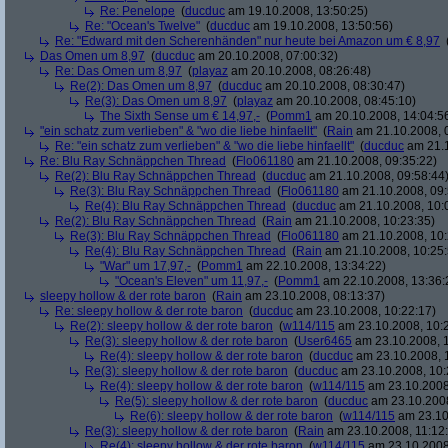
Re: Penelope
(
ducduc
am 19.10.2008, 13:50:25)
Re: "Ocean's Twelve"
(
ducduc
am 19.10.2008, 13:50:56)
Re: "Edward mit den Scherenhänden" nur heute bei Amazon um € 8,97
Das Omen um 8,97
(
ducduc
am 20.10.2008, 07:00:32)
Re: Das Omen um 8,97
(
playaz
am 20.10.2008, 08:26:48)
Re(2): Das Omen um 8,97
(
ducduc
am 20.10.2008, 08:30:47)
Re(3): Das Omen um 8,97
(
playaz
am 20.10.2008, 08:45:10)
The Sixth Sense um € 14,97,-
(
Pomm1
am 20.10.2008, 14:04:5
"ein schatz zum verlieben" & "wo die liebe hinfaellt"
(
Rain
am 21.10.2008, 
Re: "ein schatz zum verlieben" & "wo die liebe hinfaellt"
(
ducduc
am 21.1
Re: Blu Ray Schnäppchen Thread
(
Flo061180
am 21.10.2008, 09:35:22)
Re(2): Blu Ray Schnäppchen Thread
(
ducduc
am 21.10.2008, 09:58:44
Re(3): Blu Ray Schnäppchen Thread
(
Flo061180
am 21.10.2008, 09:
Re(4): Blu Ray Schnäppchen Thread
(
ducduc
am 21.10.2008, 10:
Re(2): Blu Ray Schnäppchen Thread
(
Rain
am 21.10.2008, 10:23:35)
Re(3): Blu Ray Schnäppchen Thread
(
Flo061180
am 21.10.2008, 10:
Re(4): Blu Ray Schnäppchen Thread
(
Rain
am 21.10.2008, 10:25:
"War" um 17,97,-
(
Pomm1
am 22.10.2008, 13:34:22)
"Ocean's Eleven" um 11,97,-
(
Pomm1
am 22.10.2008, 13:36:
sleepy hollow & der rote baron
(
Rain
am 23.10.2008, 08:13:37)
Re: sleepy hollow & der rote baron
(
ducduc
am 23.10.2008, 10:22:17)
Re(2): sleepy hollow & der rote baron
(
w114/115
am 23.10.2008, 10:
Re(3): sleepy hollow & der rote baron
(
User6465
am 23.10.2008, 1
Re(4): sleepy hollow & der rote baron
(
ducduc
am 23.10.2008, 
Re(3): sleepy hollow & der rote baron
(
ducduc
am 23.10.2008, 10:
Re(4): sleepy hollow & der rote baron
(
w114/115
am 23.10.2008
Re(5): sleepy hollow & der rote baron
(
ducduc
am 23.10.2008
Re(6): sleepy hollow & der rote baron
(
w114/115
am 23.10
Re(3): sleepy hollow & der rote baron
(
Rain
am 23.10.2008, 11:12
Re(4): sleepy hollow & der rote baron
(
w114/115
am 23.10.2008,