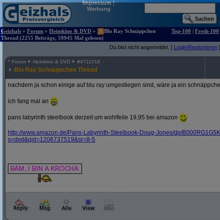
Impressum
|
Werbung
Geizhals
»
Forum
»
Heimkino & DVD
»
Blu Ray Schnäppchen
Top-100
|
Fresh-100
Thread (2255 Beiträge, 59945 Mal gelesen)
Du bist nicht angemeldet. [
Login/Registrieren
]
^
Forum
Heimkino & DVD
#
4711019
Blu Ray Schnäppchen Thread
nachdem ja schon einige auf blu ray umgestiegen sind, wäre ja ein schnäppche
ich fang mal an
pans labyrinth steelbook derzeit um wohlfeile 19,95 bei amazon
http:/
/
www.amazon.de/
Pans-Labyrinth-Steelbook-Doug-Jones/
dp/
B000RG1G5K
s=dvd&
qid=1206737519&
sr=8-5