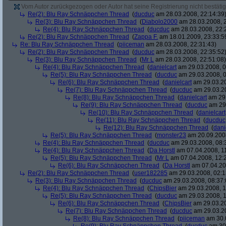
Vom Autor zurückgezogen oder Autor hat seine Registrierung nicht bestätig
Re(2): Blu Ray Schnäppchen Thread
(
ducduc
am 28.03.2008, 22:14:39
Re(3): Blu Ray Schnäppchen Thread
(
Diabolo2000
am 28.03.2008, 2
Re(4): Blu Ray Schnäppchen Thread
(
ducduc
am 28.03.2008, 22:
Re(2): Blu Ray Schnäppchen Thread
(
Zappa F.
am 18.01.2009, 23:33:5
Re: Blu Ray Schnäppchen Thread
(
piiceman
am 28.03.2008, 22:31:43)
Re(2): Blu Ray Schnäppchen Thread
(
ducduc
am 28.03.2008, 22:35:52
Re(3): Blu Ray Schnäppchen Thread
(
Mr L
am 28.03.2008, 22:51:08)
Re(4): Blu Ray Schnäppchen Thread
(
danielcart
am 29.03.2008, 0
Re(5): Blu Ray Schnäppchen Thread
(
ducduc
am 29.03.2008, 0
Re(6): Blu Ray Schnäppchen Thread
(
danielcart
am 29.03.20
Re(7): Blu Ray Schnäppchen Thread
(
ducduc
am 29.03.20
Re(8): Blu Ray Schnäppchen Thread
(
danielcart
am 29.
Re(9): Blu Ray Schnäppchen Thread
(
ducduc
am 29.
Re(10): Blu Ray Schnäppchen Thread
(
danielcart
Re(11): Blu Ray Schnäppchen Thread
(
ducduc
Re(12): Blu Ray Schnäppchen Thread
(
dani
Re(5): Blu Ray Schnäppchen Thread
(
monster23
am 20.09.2008
Re(4): Blu Ray Schnäppchen Thread
(
ducduc
am 29.03.2008, 08:
Re(4): Blu Ray Schnäppchen Thread
(
Da Horstl
am 07.04.2008, 11
Re(5): Blu Ray Schnäppchen Thread
(
Mr L
am 07.04.2008, 12:
Re(6): Blu Ray Schnäppchen Thread
(
Da Horstl
am 07.04.20
Re(2): Blu Ray Schnäppchen Thread
(
user182285
am 29.03.2008, 02:1
Re(3): Blu Ray Schnäppchen Thread
(
ducduc
am 29.03.2008, 08:37:
Re(4): Blu Ray Schnäppchen Thread
(
ChipsBier
am 29.03.2008, 1
Re(5): Blu Ray Schnäppchen Thread
(
ducduc
am 29.03.2008, 1
Re(6): Blu Ray Schnäppchen Thread
(
ChipsBier
am 29.03.20
Re(7): Blu Ray Schnäppchen Thread
(
ducduc
am 29.03.20
Re(8): Blu Ray Schnäppchen Thread
(
piiceman
am 30.0