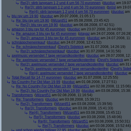
Re(2): stirb langsam 1,2 und 4 um 56,70 euronnen
(
ducduc
am 19.07.
Re(3): stirb langsam 1,2 und 4 um 56,70 euronnen
(
brösl
am 19.07
Re(4): stirb langsam 1,2 und 4 um 56,70 euronnen
(
ducduc
am 1
blu ray um 19,90
(
ducduc
am 20.07.2008, 21:05:17)
Re: blu ray um 19,90
(
Wizard51
am 05.08.2008, 23:45:42)
Re(2): blu ray um 19,90
(
ducduc
am 06.08.2008, 07:42:51)
amazon 3 blu ray für 45 euronnen
(
ducduc
am 23.07.2008, 20:44:09)
Re: amazon 3 blu ray für 45 euronnen
(
playaz
am 24.07.2008, 07:26:28
Re(2): amazon 3 blu ray für 45 euronnen
(
ducduc
am 24.07.2008, 11:
schnäppcheneinkauf
(
ducduc
am 24.07.2008, 12:41:52)
Re: schnäppcheneinkauf
(
Devil's Sidekick
am 31.07.2008, 14:26:19)
Re(2): schnäppcheneinkauf
(
ducduc
am 31.07.2008, 14:31:56)
axelmusic versendet 7 tage versandkostenfrei
(
ducduc
am 28.07.2008, 12:
Re: axelmusic versendet 7 tage versandkostenfrei
(
Devil's Sidekick
am 3
Re(2): axelmusic versendet 7 tage versandkostenfrei
(
ducduc
am 31.0
Re(3): axelmusic versendet 7 tage versandkostenfrei
(
Devil's Side
Re(4): axelmusic versendet 7 tage versandkostenfrei
(
ducduc
am
Total Recall für 14,77 euronnen
(
ducduc
am 31.07.2008, 12:25:55)
No Country For Old Man 19,99
(
ducduc
am 01.08.2008, 17:27:51)
Re: No Country For Old Man 19,99
(
Wizard51
am 02.08.2008, 11:15:06)
Re(2): No Country For Old Man 19,99
(
ducduc
am 03.08.2008, 15:38
Transformers
(
Wizard51
am 02.08.2008, 11:16:54)
Re: Transformers
(
ducduc
am 03.08.2008, 15:39:21)
Re(2): Transformers
(
Wizard51
am 03.08.2008, 15:39:56)
Re(3): Transformers
(
ducduc
am 03.08.2008, 15:41:33)
Re(4): Transformers
(
Wizard51
am 03.08.2008, 15:45:11)
Re(5): Transformers
(
ducduc
am 03.08.2008, 15:48:06)
Re(6): Transformers
(
Wizard51
am 03.08.2008, 15:50:31)
Re(7): Transformers
(
ducduc
am 03.08.2008, 15:52:44)
und schon wieder billiger 22,95
(
ducduc
am 05.08.2008, 12:30:43)