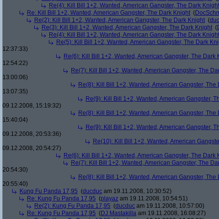
Re(4): Kill Bill 1+2, Wanted, American Gangster, The Dark Knigh
Re: Kill Bill 1+2, Wanted, American Gangster, The Dark Knight
(
DocSchn
Re(2): Kill Bill 1+2, Wanted, American Gangster, The Dark Knight
(
du
Re(3): Kill Bill 1+2, Wanted, American Gangster, The Dark Knight
(
Re(4): Kill Bill 1+2, Wanted, American Gangster, The Dark Knigh
Re(5): Kill Bill 1+2, Wanted, American Gangster, The Dark Kni
12:37:33)
Re(6): Kill Bill 1+2, Wanted, American Gangster, The Dark 
12:54:22)
Re(7): Kill Bill 1+2, Wanted, American Gangster, The Da
13:00:06)
Re(8): Kill Bill 1+2, Wanted, American Gangster, The
13:07:35)
Re(9): Kill Bill 1+2, Wanted, American Gangster, T
09.12.2008, 15:19:32)
Re(8): Kill Bill 1+2, Wanted, American Gangster, The
15:40:04)
Re(9): Kill Bill 1+2, Wanted, American Gangster, T
09.12.2008, 20:53:36)
Re(10): Kill Bill 1+2, Wanted, American Gangste
09.12.2008, 20:54:27)
Re(6): Kill Bill 1+2, Wanted, American Gangster, The Dark 
Re(7): Kill Bill 1+2, Wanted, American Gangster, The Da
20:54:30)
Re(8): Kill Bill 1+2, Wanted, American Gangster, The
20:55:40)
Kung Fu Panda 17,95
(
ducduc
am 19.11.2008, 10:30:52)
Re: Kung Fu Panda 17,95
(
playaz
am 19.11.2008, 10:54:51)
Re(2): Kung Fu Panda 17,95
(
ducduc
am 19.11.2008, 10:57:00)
Re: Kung Fu Panda 17,95
(
DJ Mastakilla
am 19.11.2008, 16:08:27)