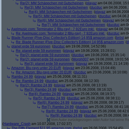
Re(2): MM Schäppchen mit Gutscheinen
(
playaz
am 04.06.2008, 15:
Re(3): MM Schäppchen mit Gutscheinen
(
ducduc
am 04.06.2008, 
Re(4): MM Schäppchen mit Gutscheinen
(
playaz
am 04.06.2008
Re(5): MM Schäppchen mit Gutscheinen
(
ducduc
am 04.06.2
Re(6): MM Schäppchen mit Gutscheinen
(
playaz
am 04.06
Re(7): MM Schäppchen mit Gutscheinen
(
ducduc
am 04
Axelmusic.com: Terminator 2 [Blu-ray] - 7,92Euro inkl.
(
playaz
am 04.06.200
Re: Axelmusic.com: Terminator 2 [Blu-ray] - 7,92Euro inkl.
(
ducduc
am 04
Blade Runner (Five-Disc Collector's Edition) 14,95$ amazon.com
(
brösl
am 
Re: Blade Runner (Five-Disc Collector's Edition) 14,95$ amazon.com
(
d
planet erde 59 euronnen
(
ducduc
am 19.06.2008, 14:52:06)
Re: planet erde 59 euronnen
(
playaz
am 19.06.2008, 15:28:01)
Re(2): planet erde 59 euronnen
(
ducduc
am 19.06.2008, 15:35:14)
Re(2): planet erde 59 euronnen
(
Morph007
am 19.06.2008, 19:01:56
Re(3): planet erde 59 euronnen
(
playaz
am 19.06.2008, 21:14:19)
Amazon: Blu-rays unter 20 EUR
(
playaz
am 23.06.2008, 15:04:49)
Re: Amazon: Blu-rays unter 20 EUR
(
ducduc
am 23.06.2008, 16:10:08)
Rambo 24,99
(
playaz
am 25.06.2008, 08:11:31)
Re: Rambo 24,99
(
ducduc
am 25.06.2008, 08:12:30)
Re(2): Rambo 24,99
(
playaz
am 25.06.2008, 08:13:19)
Re(3): Rambo 24,99
(
ducduc
am 25.06.2008, 08:16:32)
Re(4): Rambo 24,99
(
playaz
am 25.06.2008, 08:19:37)
Re(5): Rambo 24,99
(
ducduc
am 25.06.2008, 08:38:11)
Re(6): Rambo 24,99
(
playaz
am 25.06.2008, 08:39:17)
Re(7): Rambo 24,99
(
ducduc
am 25.06.2008, 08:41:18
Re(8): Rambo 24,99
(
playaz
am 25.06.2008, 08:42:
Re(9): Rambo 24,99
(
ducduc
am 25.06.2008, 08:
Vom Autor zurückgezogen oder Autor hat seine Regi
(
Hardware_Crash
am 10.07.2008, 17:02:37)
The Fifth Element $11.95 amazon.com
(
brösl
am 26.06.2008, 15:54:45)