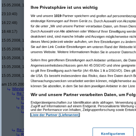
Re(22): Men in
15.05.2008, 18:08:08)
Ihre Privatsphäre ist uns wichtig
Re(15): Men in Black um £12.33 v
23:10:40)
Wir und unsere
1019
-Partner speichern und greifen auf personenbezo
Re(16): Men in Black um £12.33
eindeutige Kennungen auf Ihrem Gerät zu. Durch Auswahl von Akzeptier
16:22:48)
für die unter „Wir und unsere Partner verarbeiten Daten, um Ihnen Dien
Re(17): Men in Black um £12
Durch Auswahl von Alle ablehnen oder Widerruf Ihrer Einwilligung werde
16:48:17)
Re(18): Men in Black um 
deaktiviert sind, sind manche Inhalte und Anzeigen möglicherweise nicht
15.05.2008, 17:37:21)
dieses Menü jederzeit wieder aufrufen, um Ihre Einstellungen zu ändern 
Re(19): Men in Black u
Sie auf den Link Cookie-Einstellungen am unteren Rand der Webseite kli
15.05.2008, 17:43:00)
unseres Website. Weitere Informationen finden Sie in unserer Datensch
Re(20): Men in Blac
15.05.2008, 17:46:13)
Sofern Ihre getroffenen Einstellungen auch Anbieter umfassen, die Daten
Re(21): Men in B
Angemessenheitsbeschlusses gem Art 45 DSGVO und ohne geeignete G
15.05.2008, 17:49:46)
so gilt Ihre Einwilligung auch hierfür (Art 49 Abs 1 lit a DSGVO). Dies gi
Re(22): Men in
15.05.2008, 18:07:18)
die USA. Es besteht insbesondere das Risiko, dass Ihre Daten durch B
Re(23): Men
Überwachungszwecken verarbeitet werden können, möglicherweise auc
am 15.05.2008, 18:13:17)
können Sie abstellen, in dem Sie bei dem jeweiligen Anbieter in der Liste
Wieviele blus/hd-dvds habt ihr schon?
(
brösl
am 15.05.2008, 18:06:08)
Re: Wieviele blus/hd-dvds habt ihr schon?
(
ducduc
am 15.05.2008, 18:0
Wir und unsere Partner verarbeiten Daten, um Folg
Re(2): Wieviele blus/hd-dvds habt ihr schon?
(
brösl
am 15.05.2008, 1
Endgeräteeigenschaften zur Identifikation aktiv abfragen. Verwendung 
Re(3): Wieviele blus/hd-dvds habt ihr schon?
(
ducduc
am 15.05.20
Zugriff auf Informationen auf einem Endgerät. Personalisierte Werbung
Re(2): Wieviele blus/hd-dvds habt ihr schon?
(
hackenbush
am 15.05.
und der Performance von Inhalten, Zielgruppenforschung sowie Entwic
Re(3): Wieviele blus/hd-dvds habt ihr schon?
(
ducduc
am 16.05.20
Liste der Partner (Lieferanten)
Re(4): Wieviele blus/hd-dvds habt ihr schon?
(
hackenbush
am 1
Re(5): Wieviele blus/hd-dvds habt ihr schon?
(
ducduc
am 16.
Re(6): Wieviele blus/hd-dvds habt ihr schon?
(
hackenbus
Re: Wieviele blus/hd-dvds habt ihr schon?
(
"without"
am 15.05.2008, 18
Konfigurieren
Re(2): Wieviele blus/hd-dvds habt ihr schon?
(
ducduc
am 15.05.2008,