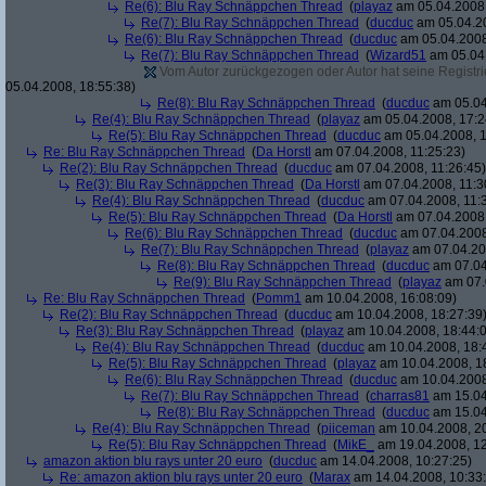
Re(6): Blu Ray Schnäppchen Thread
(
playaz
am 05.04.2008,
Re(7): Blu Ray Schnäppchen Thread
(
ducduc
am 05.04.20
Re(6): Blu Ray Schnäppchen Thread
(
ducduc
am 05.04.2008
Re(7): Blu Ray Schnäppchen Thread
(
Wizard51
am 05.04.
Vom Autor zurückgezogen oder Autor hat seine Registrie
05.04.2008, 18:55:38)
Re(8): Blu Ray Schnäppchen Thread
(
ducduc
am 05.04
Re(4): Blu Ray Schnäppchen Thread
(
playaz
am 05.04.2008, 17:2
Re(5): Blu Ray Schnäppchen Thread
(
ducduc
am 05.04.2008, 1
Re: Blu Ray Schnäppchen Thread
(
Da Horstl
am 07.04.2008, 11:25:23)
Re(2): Blu Ray Schnäppchen Thread
(
ducduc
am 07.04.2008, 11:26:45)
Re(3): Blu Ray Schnäppchen Thread
(
Da Horstl
am 07.04.2008, 11:3
Re(4): Blu Ray Schnäppchen Thread
(
ducduc
am 07.04.2008, 11:
Re(5): Blu Ray Schnäppchen Thread
(
Da Horstl
am 07.04.2008,
Re(6): Blu Ray Schnäppchen Thread
(
ducduc
am 07.04.2008
Re(7): Blu Ray Schnäppchen Thread
(
playaz
am 07.04.200
Re(8): Blu Ray Schnäppchen Thread
(
ducduc
am 07.04
Re(9): Blu Ray Schnäppchen Thread
(
playaz
am 07.
Re: Blu Ray Schnäppchen Thread
(
Pomm1
am 10.04.2008, 16:08:09)
Re(2): Blu Ray Schnäppchen Thread
(
ducduc
am 10.04.2008, 18:27:39
Re(3): Blu Ray Schnäppchen Thread
(
playaz
am 10.04.2008, 18:44:
Re(4): Blu Ray Schnäppchen Thread
(
ducduc
am 10.04.2008, 18:
Re(5): Blu Ray Schnäppchen Thread
(
playaz
am 10.04.2008, 1
Re(6): Blu Ray Schnäppchen Thread
(
ducduc
am 10.04.2008
Re(7): Blu Ray Schnäppchen Thread
(
charras81
am 15.04
Re(8): Blu Ray Schnäppchen Thread
(
ducduc
am 15.04
Re(4): Blu Ray Schnäppchen Thread
(
piiceman
am 10.04.2008, 20
Re(5): Blu Ray Schnäppchen Thread
(
MikE_
am 19.04.2008, 12
amazon aktion blu rays unter 20 euro
(
ducduc
am 14.04.2008, 10:27:25)
Re: amazon aktion blu rays unter 20 euro
(
Marax
am 14.04.2008, 10:33