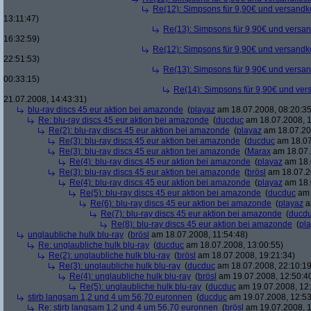
Re(12): Simpsons für 9,90€ und versandko
13:11:47)
Re(13): Simpsons für 9,90€ und versan
16:32:59)
Re(12): Simpsons für 9,90€ und versandko
22:51:53)
Re(13): Simpsons für 9,90€ und versan
00:33:15)
Re(14): Simpsons für 9,90€ und ver
21.07.2008, 14:43:31)
blu-ray discs 45 eur aktion bei amazonde
(
playaz
am 18.07.2008, 08:20:35
Re: blu-ray discs 45 eur aktion bei amazonde
(
ducduc
am 18.07.2008, 1
Re(2): blu-ray discs 45 eur aktion bei amazonde
(
playaz
am 18.07.200
Re(3): blu-ray discs 45 eur aktion bei amazonde
(
ducduc
am 18.07
Re(3): blu-ray discs 45 eur aktion bei amazonde
(
Marax
am 18.07.
Re(4): blu-ray discs 45 eur aktion bei amazonde
(
playaz
am 18.
Re(3): blu-ray discs 45 eur aktion bei amazonde
(
brösl
am 18.07.2
Re(4): blu-ray discs 45 eur aktion bei amazonde
(
playaz
am 18.
Re(5): blu-ray discs 45 eur aktion bei amazonde
(
ducduc
am 
Re(6): blu-ray discs 45 eur aktion bei amazonde
(
playaz
a
Re(7): blu-ray discs 45 eur aktion bei amazonde
(
ducd
Re(8): blu-ray discs 45 eur aktion bei amazonde
(
pl
unglaubliche hulk blu-ray
(
brösl
am 18.07.2008, 11:54:48)
Re: unglaubliche hulk blu-ray
(
ducduc
am 18.07.2008, 13:00:55)
Re(2): unglaubliche hulk blu-ray
(
brösl
am 18.07.2008, 19:21:34)
Re(3): unglaubliche hulk blu-ray
(
ducduc
am 18.07.2008, 22:10:19
Re(4): unglaubliche hulk blu-ray
(
brösl
am 19.07.2008, 12:50:4
Re(5): unglaubliche hulk blu-ray
(
ducduc
am 19.07.2008, 12:
stirb langsam 1,2 und 4 um 56,70 euronnen
(
ducduc
am 19.07.2008, 12:53
Re: stirb langsam 1,2 und 4 um 56,70 euronnen
(
brösl
am 19.07.2008, 1