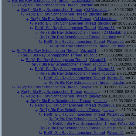
Re: Blu Ray Schnäppchen Thread
(
DJ Mastakilla
am 29.03.2008, 20:03:08
Re(2): Blu Ray Schnäppchen Thread
(
ducduc
am 29.03.2008, 20:11:26)
Re(3): Blu Ray Schnäppchen Thread
(
DJ Mastakilla
am 30.03.2008, 
Re(4): Blu Ray Schnäppchen Thread
(
ducduc
am 30.03.2008, 13:
Re(5): Blu Ray Schnäppchen Thread
(
DJ Mastakilla
am 30.03.2
Re(6): Blu Ray Schnäppchen Thread
(
ducduc
am 30.03.2008
Re(6): Blu Ray Schnäppchen Thread
(
Wizard51
am 30.03.20
Re(7): Blu Ray Schnäppchen Thread
(
DJ Mastakilla
am 30
Re(7): Blu Ray Schnäppchen Thread
(
dr_med
am 02.04.2
Re(8): Blu Ray Schnäppchen Thread
(
Wizard51
am 02.
Re(9): Blu Ray Schnäppchen Thread
(
dr_med
am 02
Re(2): Blu Ray Schnäppchen Thread
(
Wizard51
am 30.03.2008, 19:59:
Re(3): Blu Ray Schnäppchen Thread
(
ducduc
am 30.03.2008, 22:05:
Re(4): Blu Ray Schnäppchen Thread
(
Wizard51
am 30.03.2008, 2
Re(5): Blu Ray Schnäppchen Thread
(
ducduc
am 31.03.2008, 0
Re(6): Blu Ray Schnäppchen Thread
(
Wizard51
am 31.03.20
Re(7): Blu Ray Schnäppchen Thread
(
ducduc
am 31.03.20
Re(8): Blu Ray Schnäppchen Thread
(
Wizard51
am 31.
Re(9): Blu Ray Schnäppchen Thread
(
ducduc
am 31.
Re(2): Blu Ray Schnäppchen Thread
(
playaz
am 31.03.2008, 08:42:02)
Re(3): Blu Ray Schnäppchen Thread
(
ducduc
am 31.03.2008, 08:45:
Re(4): Blu Ray Schnäppchen Thread
(
playaz
am 31.03.2008, 08:4
Re(5): Blu Ray Schnäppchen Thread
(
ducduc
am 31.03.2008, 0
Re(6): Blu Ray Schnäppchen Thread
(
Wizard51
am 31.03.20
Re(7): Blu Ray Schnäppchen Thread
(
playaz
am 31.03.20
Re(8): Blu Ray Schnäppchen Thread
(
Wizard51
am 31.
Re(9): Blu Ray Schnäppchen Thread
(
playaz
am 31.
Re(10): Blu Ray Schnäppchen Thread
(
Wizard51
Re(7): Blu Ray Schnäppchen Thread
(
ducduc
am 31.03.20
Re(8): Blu Ray Schnäppchen Thread
(
Wizard51
am 31.