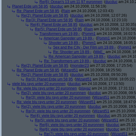
Re(6): Ocean's 13 um 11,97 euronnen
(
ducduc
am 24.10.2
Planet Erde um 58,95
(
ducduc
am 24.10.2008, 11:56:19)
Re: Planet Erde um 58,95
(
Rain
am 24.10.2008, 12:03:43)
Re(2): Planet Erde um 58,95
(
ducduc
am 24.10.2008, 12:07:26)
Re(3): Planet Erde um 58,95
(
Rain
am 24.10.2008, 12:23:10)
Re(4): Planet Erde um 58,95
(
ducduc
am 24.10.2008, 12:30:35)
Re(5): Planet Erde um 58,95
(
Rain
am 24.10.2008, 12:31:58
Transformers um 19,89,-
(
Pomm1
am 24.10.2008, 16:02:5
American Gangster um 19,89,-
(
Pomm1
am 24.10.2008,
Shooter um 19,89,-
(
Pomm1
am 24.10.2008, 16:05:1
Sex and the City - Der Film um 19,89,-
(
Pomm1
am
Re: Shooter um 19,89,-
(
MikE_
am 24.10.2008, 16
Re: American Gangster um 19,89,-
(
ducduc
am 24.10
Re: Transformers um 19,89,-
(
ducduc
am 24.10.2008, 1
Re(2): Planet Erde um 58,95
(
monster23
am 27.10.2008, 17:25:54)
Re: Planet Erde um 58,95
(
Wizard51
am 24.10.2008, 18:25:56)
Re(2): Planet Erde um 58,95
(
ducduc
am 25.10.2008, 09:50:29)
Re(3): Planet Erde um 58,95
(
Wizard51
am 25.10.2008, 18:05:22)
viele blu rays unter 20 euronnen
(
ducduc
am 24.10.2008, 17:13:50)
Re: viele blu rays unter 20 euronnen
(
playaz
am 24.10.2008, 17:31:11)
Re(2): viele blu rays unter 20 euronnen
(
ducduc
am 25.10.2008, 09:5
Re(3): viele blu rays unter 20 euronnen
(
Wizard51
am 25.10.2008,
Re: viele blu rays unter 20 euronnen
(
Wizard51
am 25.10.2008, 18:47:0
Re(2): viele blu rays unter 20 euronnen
(
ducduc
am 25.10.2008, 19:5
Re(3): viele blu rays unter 20 euronnen
(
Wizard51
am 25.10.2008,
Re(4): viele blu rays unter 20 euronnen
(
ducduc
am 25.10.2008,
Re(5): viele blu rays unter 20 euronnen
(
Wizard51
am 25.10.
Re(6): viele blu rays unter 20 euronnen
(
ducduc
am 25.10.
Re(6): viele blu rays unter 20 euronnen
(
ducduc
am 27.10.
Re(7): viele blu rays unter 20 euronnen
(
Wizard51
am 2