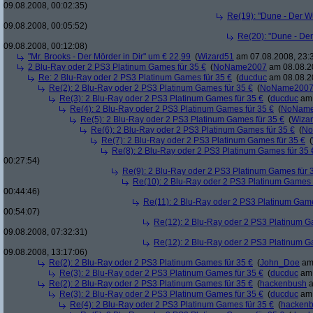
09.08.2008, 00:02:35)
Re(19): "Dune - Der W
09.08.2008, 00:05:52)
Re(20): "Dune - De
09.08.2008, 00:12:08)
"Mr. Brooks - Der Mörder in Dir" um € 22,99
(
Wizard51
am 07.08.2008, 23:
2 Blu-Ray oder 2 PS3 Platinum Games für 35 €
(
NoName2007
am 08.08.20
Re: 2 Blu-Ray oder 2 PS3 Platinum Games für 35 €
(
ducduc
am 08.08.20
Re(2): 2 Blu-Ray oder 2 PS3 Platinum Games für 35 €
(
NoName200
Re(3): 2 Blu-Ray oder 2 PS3 Platinum Games für 35 €
(
ducduc
am 
Re(4): 2 Blu-Ray oder 2 PS3 Platinum Games für 35 €
(
NoNam
Re(5): 2 Blu-Ray oder 2 PS3 Platinum Games für 35 €
(
Wiza
Re(6): 2 Blu-Ray oder 2 PS3 Platinum Games für 35 €
(
No
Re(7): 2 Blu-Ray oder 2 PS3 Platinum Games für 35 €
(
Re(8): 2 Blu-Ray oder 2 PS3 Platinum Games für 35 
00:27:54)
Re(9): 2 Blu-Ray oder 2 PS3 Platinum Games für 
Re(10): 2 Blu-Ray oder 2 PS3 Platinum Games 
00:44:46)
Re(11): 2 Blu-Ray oder 2 PS3 Platinum Game
00:54:07)
Re(12): 2 Blu-Ray oder 2 PS3 Platinum G
09.08.2008, 07:32:31)
Re(12): 2 Blu-Ray oder 2 PS3 Platinum G
09.08.2008, 13:17:06)
Re(2): 2 Blu-Ray oder 2 PS3 Platinum Games für 35 €
(
John_Doe
am 
Re(3): 2 Blu-Ray oder 2 PS3 Platinum Games für 35 €
(
ducduc
am 
Re(2): 2 Blu-Ray oder 2 PS3 Platinum Games für 35 €
(
hackenbush
a
Re(3): 2 Blu-Ray oder 2 PS3 Platinum Games für 35 €
(
ducduc
am 
Re(4): 2 Blu-Ray oder 2 PS3 Platinum Games für 35 €
(
hacken