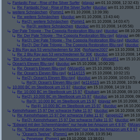
Fantastic Four - Rise of the Silver Surfer
(
playaz
am 01.10.2008, 12:32:43)
Re: Fantastic Four - Rise of the Silver Surfer
(
ducduc
am 01.10.2008, 12
weitere Schnäpchen
(
Pomm1
am 01.10.2008, 13:39:39)
Re: weitere Schnäpchen
(
ducduc
am 01.10.2008, 13:43:44)
Re(2): weitere Schnäpchen
(
Pomm1
am 01.10.2008, 14:03:47)
Re(3): weitere Schnäpchen
(
ducduc
am 01.10.2008, 14:05:56)
Der Pate Trilogie - The Coppola Restoration [Blu-ray]
(
ducduc
am 08.10.20
Re: Der Pate Trilogie - The Coppola Restoration [Blu-ray]
(
playaz
am 08.
Re(2): Der Pate Trilogie - The Coppola Restoration [Blu-ray]
(
ducduc
Re(2): Der Pate Trilogie - The Coppola Restoration [Blu-ray]
(
ducduc
2 Blu Ray aus 53 verschiedenen für 30€
(
NoName2007
am 13.10.2008, 13
Re: 2 Blu Ray aus 53 verschiedenen für 30€
(
ducduc
am 13.10.2008, 14
"Ein Schatz zum Verlieben" bei Amazon um € 13,97
(
Wizard51
am 15.10.20
Ocean's Eleven [Blu-ray]
(
ducduc
am 15.10.2008, 10:00:20)
Re: Ocean's Eleven [Blu-ray]
(
Wizard51
am 15.10.2008, 10:01:40)
Re: Ocean's Eleven [Blu-ray]
(
w114/115
am 15.10.2008, 10:02:15)
Re(2): Ocean's Eleven [Blu-ray]
(
ducduc
am 15.10.2008, 10:03:47)
Re(3): Ocean's Eleven [Blu-ray]
(
w114/115
am 15.10.2008, 10:09:
10.000 BC im Steelbook um 15,97
(
ducduc
am 15.10.2008, 14:19:13)
Re: 10.000 BC im Steelbook um 15,97
(
Esubam
am 16.10.2008, 09:10:
Re(2): 10.000 BC im Steelbook um 15,97
(
ducduc
am 16.10.2008, 09
Re(3): 10.000 BC im Steelbook um 15,97
(
playaz
am 16.10.2008, 
Re(4): 10.000 BC im Steelbook um 15,97
(
ducduc
am 16.10.200
Keinohrhasen 15,97 Der schwarze Falke 11,97
(
ducduc
am 16.10.2008, 09
Re: Keinohrhasen 15,97 Der schwarze Falke 11,97
(
angelo22
am 16.10.
Re(2): Keinohrhasen 15,97 Der schwarze Falke 11,97
(
ducduc
am 16.
"Edward mit den Scherenhänden" nur heute bei Amazon um € 8,97
(
Wizar
Re: "Edward mit den Scherenhänden" nur heute bei Amazon um € 8,97
"Ocean's Twelve"
(
Pomm1
am 19.10.2008, 13:35:34)
Penelope
(
Pomm1
am 19.10.2008, 13:38:01)