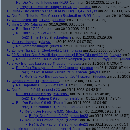
Re: Die Mumie Trilogie um 44,99
(
cermi
am 26.10.2008, 11:07:12)
Re(2): Die Mumie Trilogie um 44,99
(
ducduc
am 27.10.2008, 08:34:5
Dune - Der Wüstenplanet (Blu-ray Disc) 13,95
(
playaz
am 27.10.2008, 09:
Der Pate Trilogie - The Coppola Restoration 48,95
(
ducduc
am 29.10.2008,
vorbestellen um je 14,99
(
ducduc
am 29.10.2008, 19:42:19)
filme 17,95
(
playaz
am 30.10.2008, 08:35:30)
Re: filme 17,95
(
ducduc
am 30.10.2008, 09:16:46)
Re: filme 17,95
(
Wizard51
am 30.10.2008, 09:19:37)
Re(2): filme 17,95
(
hackenbush
am 03.11.2008, 23:29:36)
Vorbestellungen
(
playaz
am 30.10.2008, 09:07:50)
Re: Vorbestellungen
(
ducduc
am 30.10.2008, 09:17:37)
Zombie Night 1+2 (Steelbook) 14,99
(
playaz
am 31.10.2008, 08:59:04)
30 Stunden: Der 2. Weltkrieg komplett (4 BDs) [Blu-ray] 29,99
(
playaz
am 03
Re: 30 Stunden: Der 2. Weltkrieg komplett (4 BDs) [Blu-ray] 29,99
(
ducd
2 Fox Blu-rays kaufen, 20 % sparen
(
playaz
am 05.11.2008, 07:30:47)
Re: 2 Fox Blu-rays kaufen, 20 % sparen
(
ducduc
am 05.11.2008, 07:44:
Re(2): 2 Fox Blu-rays kaufen, 20 % sparen
(
playaz
am 05.11.2008, 07
Re(3): 2 Fox Blu-rays kaufen, 20 % sparen
(
ducduc
am 05.11.2008,
Departed € 11,90
(
monster23
am 05.11.2008, 09:41:42)
Re: Departed € 11,90
(
Wizard51
am 05.11.2008, 09:48:28)
Der Patrion € 9,95
(
monster23
am 05.11.2008, 09:42:51)
Re: Der Patrion € 9,95
(
Wizard51
am 05.11.2008, 09:48:08)
Re(2): Der Patrion € 9,95
(
monster23
am 05.11.2008, 14:49:34)
Re: Der Patrion € 9,95
(
Pomm1
am 05.11.2008, 15:09:49)
Re(2): Der Patrion € 9,95
(
monster23
am 05.11.2008, 18:02:24)
Re(3): Der Patrion € 9,95
(
ducduc
am 05.11.2008, 19:28:14)
Re(4): Der Patrion € 9,95
(
monster23
am 05.11.2008, 20:18:57)
Re(3): Der Patrion € 9,95
(
Pomm1
am 06.11.2008, 13:30:59)
Re(4): Der Patrion € 9,95
(
monster23
am 06.11.2008, 17:05:59)
mal ein schnäppchen der anderen art
(
ducduc
am 06.11.2008, 08:54:25)