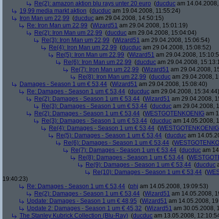
Re(2): amazon aktion blu rays unter 20 euro
(
ducduc
am 14.04.2008,
19,99 media markt aktion
(
ducduc
am 19.04.2008, 11:55:24)
Iron Man um 22,99
(
ducduc
am 29.04.2008, 14:50:15)
Re: Iron Man um 22,99
(
Wizard51
am 29.04.2008, 15:01:19)
Re(2): Iron Man um 22,99
(
ducduc
am 29.04.2008, 15:04:04)
Re(3): Iron Man um 22,99
(
Wizard51
am 29.04.2008, 15:06:54)
Re(4): Iron Man um 22,99
(
ducduc
am 29.04.2008, 15:08:52)
Re(5): Iron Man um 22,99
(
Wizard51
am 29.04.2008, 15:10:5
Re(6): Iron Man um 22,99
(
ducduc
am 29.04.2008, 15:13:
Re(7): Iron Man um 22,99
(
Wizard51
am 29.04.2008, 15
Re(8): Iron Man um 22,99
(
ducduc
am 29.04.2008, 1
Damages - Season 1 um € 53,44
(
Wizard51
am 29.04.2008, 15:08:40)
Re: Damages - Season 1 um € 53,44
(
ducduc
am 29.04.2008, 15:34:44
Re(2): Damages - Season 1 um € 53,44
(
Wizard51
am 29.04.2008, 1
Re(3): Damages - Season 1 um € 53,44
(
ducduc
am 29.04.2008, 1
Re(2): Damages - Season 1 um € 53,44
(
WESTGOTENKOENIG
am 14
Re(3): Damages - Season 1 um € 53,44
(
ducduc
am 14.05.2008, 1
Re(4): Damages - Season 1 um € 53,44
(
WESTGOTENKOENIG
Re(5): Damages - Season 1 um € 53,44
(
ducduc
am 14.05.20
Re(6): Damages - Season 1 um € 53,44
(
WESTGOTENKO
Re(7): Damages - Season 1 um € 53,44
(
ducduc
am 14.
Re(8): Damages - Season 1 um € 53,44
(
WESTGOT
Re(9): Damages - Season 1 um € 53,44
(
ducduc
a
Re(10): Damages - Season 1 um € 53,44
(
WES
19:40:23)
Re: Damages - Season 1 um € 53,44
(
phj
am 14.05.2008, 19:09:53)
Re(2): Damages - Season 1 um € 53,44
(
Wizard51
am 14.05.2008, 1
Update: Damages - Season 1 um € 48,95
(
Wizard51
am 14.05.2008, 19
Update 2: Damages - Season 1 um € 45,32
(
Wizard51
am 30.05.2008, 1
The Stanley Kubrick Collection (Blu-Ray)
(
ducduc
am 13.05.2008, 12:10:5