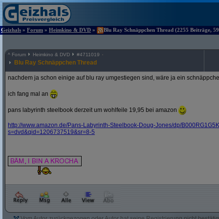
Geizhals
»
Forum
»
Heimkino & DVD
»
Blu Ray Schnäppchen Thread (2255 Beiträge, 59
^
Forum
Heimkino & DVD
#
4711019
Blu Ray Schnäppchen Thread
nachdem ja schon einige auf blu ray umgestiegen sind, wäre ja ein schnäppche
ich fang mal an
pans labyrinth steelbook derzeit um wohlfeile 19,95 bei amazon
http:/
/
www.amazon.de/
Pans-Labyrinth-Steelbook-Doug-Jones/
dp/
B000RG1G5K
s=dvd&
qid=1206737519&
sr=8-5
Vom Autor zurückgezogen oder Autor hat seine Registrierung nicht bestätig