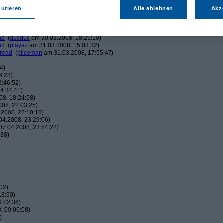
am 30.03.2008, 15:48:11)
am 30.03.2008, 16:00:59)
gurieren
Alle ablehnen
Akz
eman
am 30.03.2008, 16:04:17)
ucduc
am 30.03.2008, 16:10:25)
(
piiceman
am 30.03.2008, 17:29:21)
ad
(
ducduc
am 30.03.2008, 18:25:10)
ad
(
playaz
am 31.03.2008, 15:03:32)
hread
(
piiceman
am 31.03.2008, 17:55:47)
4)
6:23)
3:46:52)
4:34:41)
8, 18:24:58)
08, 22:03:25)
2008, 22:10:18)
4.2008, 23:29:06)
7.04.2008, 23:54:22)
:38)
)
)
02)
18:50)
9:02:36)
, 09:06:08)
)