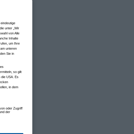
eindeutige
ie unter „Wir
wahl von Alle
anche Inhalte
rufen, um Ihre
n am unteren
den Sie in
nes
tteln, so gilt
n die USA. Es
wecken
ellen, in dem
von oder Zugriff
und der