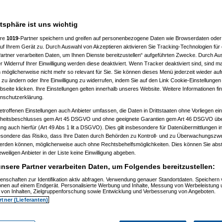
)
2:18:22)
24:48)
atsphäre ist uns wichtig
9)
ere
1019
-Partner speichern und greifen auf personenbezogene Daten wie Browserdaten oder 
)
f Ihrem Gerät zu. Durch Auswahl von Akzeptieren aktivieren Sie Tracking-Technologien für d
artner verarbeiten Daten, um Ihnen Dienste bereitzustellen“ aufgeführten Zwecke. Durch Aus
0:58:27)
 Widerruf Ihrer Einwilligung werden diese deaktiviert. Wenn Tracker deaktiviert sind, sind m
8:37:33)
 möglicherweise nicht mehr so relevant für Sie. Sie können dieses Menü jederzeit wieder auf
08, 10:17:40)
 zu ändern oder Ihre Einwilligung zu widerrufen, indem Sie auf den Link Cookie-Einstellunge
08, 10:18:27)
03.2008, 10:22:30)
eite klicken. Ihre Einstellungen gelten innerhalb unseres Website. Weitere Informationen fin
03.2008, 10:29:20)
nschutzerklärung.
am 29.03.2008, 10:30:58)
etroffenen Einstellungen auch Anbieter umfassen, die Daten in Drittstaaten ohne Vorliegen ei
am 29.03.2008, 10:32:27)
elcart
am 29.03.2008, 10:38:55)
itsbeschlusses gem Art 45 DSGVO und ohne geeignete Garantien gem Art 46 DSGVO übermi
, 16:15:41)
gung auch hierfür (Art 49 Abs 1 lit a DSGVO). Dies gilt insbesondere für Datenübermittlungen i
36:27)
esondere das Risiko, dass Ihre Daten durch Behörden zu Kontroll- und zu Überwachungsz
:28:57)
werden können, möglicherweise auch ohne Rechtsbehelfsmöglichkeiten. Dies können Sie abst
25:30)
eweiligen Anbieter in der Liste keine Einwilligung abgeben.
08, 13:46:23)
3:24)
nsere Partner verarbeiten Daten, um Folgendes bereitzustellen:
00)
1:12:43)
enschaften zur Identifikation aktiv abfragen. Verwendung genauer Standortdaten. Speichern 
1:50:02)
ionen auf einem Endgerät. Personalisierte Werbung und Inhalte, Messung von Werbeleistung 
von Inhalten, Zielgruppenforschung sowie Entwicklung und Verbesserung von Angeboten.
08, 12:47:46)
08, 13:16:39)
rtner (Lieferanten)
3.2008, 15:38:42)
03.2008, 15:40:53)