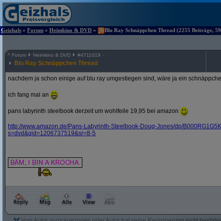
Geizhals
»
Forum
»
Heimkino & DVD
»
Blu Ray Schnäppchen Thread (2255 Beiträge, 59
^
Forum
Heimkino & DVD
#
4711019
Blu Ray Schnäppchen Thread
nachdem ja schon einige auf blu ray umgestiegen sind, wäre ja ein schnäppche
ich fang mal an
pans labyrinth steelbook derzeit um wohlfeile 19,95 bei amazon
http:/
/
www.amazon.de/
Pans-Labyrinth-Steelbook-Doug-Jones/
dp/
B000RG1G5K
s=dvd&
qid=1206737519&
sr=8-5
Vom Autor zurückgezogen oder Autor hat seine Registrierung nicht bestätig