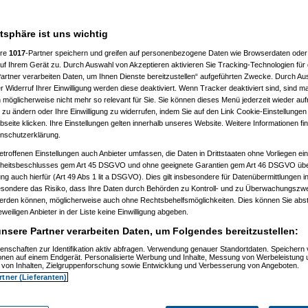
)
2:18:22)
24:48)
atsphäre ist uns wichtig
9)
ere
1017
-Partner speichern und greifen auf personenbezogene Daten wie Browserdaten oder 
)
f Ihrem Gerät zu. Durch Auswahl von Akzeptieren aktivieren Sie Tracking-Technologien für d
artner verarbeiten Daten, um Ihnen Dienste bereitzustellen“ aufgeführten Zwecke. Durch Aus
0:58:27)
 Widerruf Ihrer Einwilligung werden diese deaktiviert. Wenn Tracker deaktiviert sind, sind m
8:37:33)
 möglicherweise nicht mehr so relevant für Sie. Sie können dieses Menü jederzeit wieder auf
08, 10:17:40)
 zu ändern oder Ihre Einwilligung zu widerrufen, indem Sie auf den Link Cookie-Einstellunge
08, 10:18:27)
03.2008, 10:22:30)
eite klicken. Ihre Einstellungen gelten innerhalb unseres Website. Weitere Informationen fin
03.2008, 10:29:20)
nschutzerklärung.
am 29.03.2008, 10:30:58)
etroffenen Einstellungen auch Anbieter umfassen, die Daten in Drittstaaten ohne Vorliegen ei
am 29.03.2008, 10:32:27)
elcart
am 29.03.2008, 10:38:55)
itsbeschlusses gem Art 45 DSGVO und ohne geeignete Garantien gem Art 46 DSGVO übermi
, 16:15:41)
gung auch hierfür (Art 49 Abs 1 lit a DSGVO). Dies gilt insbesondere für Datenübermittlungen i
36:27)
esondere das Risiko, dass Ihre Daten durch Behörden zu Kontroll- und zu Überwachungsz
:28:57)
werden können, möglicherweise auch ohne Rechtsbehelfsmöglichkeiten. Dies können Sie abst
25:30)
eweiligen Anbieter in der Liste keine Einwilligung abgeben.
08, 13:46:23)
3:24)
nsere Partner verarbeiten Daten, um Folgendes bereitzustellen:
00)
1:12:43)
enschaften zur Identifikation aktiv abfragen. Verwendung genauer Standortdaten. Speichern 
1:50:02)
ionen auf einem Endgerät. Personalisierte Werbung und Inhalte, Messung von Werbeleistung 
von Inhalten, Zielgruppenforschung sowie Entwicklung und Verbesserung von Angeboten.
08, 12:47:46)
08, 13:16:39)
rtner (Lieferanten)
3.2008, 15:38:42)
03.2008, 15:40:53)