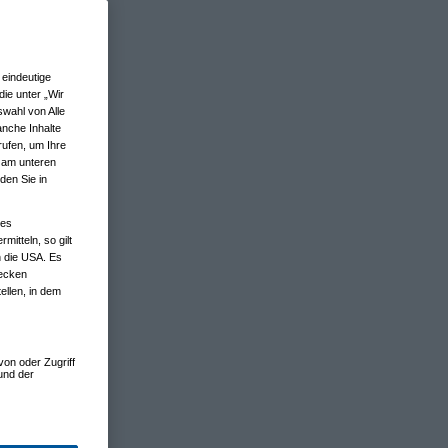
eindeutige
ie unter „Wir
wahl von Alle
anche Inhalte
rufen, um Ihre
n am unteren
den Sie in
nes
tteln, so gilt
n die USA. Es
wecken
ellen, in dem
von oder Zugriff
und der