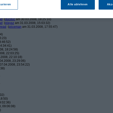
am 30.03.2008, 15:48:11)
am 30.03.2008, 16:00:59)
gurieren
Alle ablehnen
Akz
eman
am 30.03.2008, 16:04:17)
ucduc
am 30.03.2008, 16:10:25)
(
piiceman
am 30.03.2008, 17:29:21)
ad
(
ducduc
am 30.03.2008, 18:25:10)
ad
(
playaz
am 31.03.2008, 15:03:32)
hread
(
piiceman
am 31.03.2008, 17:55:47)
4)
6:23)
3:46:52)
4:34:41)
8, 18:24:58)
08, 22:03:25)
2008, 22:10:18)
4.2008, 23:29:06)
7.04.2008, 23:54:22)
:38)
)
)
02)
18:50)
9:02:36)
, 09:06:08)
)