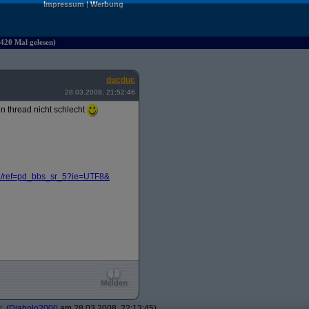
Impressum
|
Werbung
420 Mal gelesen)
ducduc
28.03.2008, 21:52:46
n thread nicht schlecht
/
ref=pd_bbs_sr_5?
ie=UTF8&
t
(
Diabolo2000
am 28.03.2008, 22:13:45)