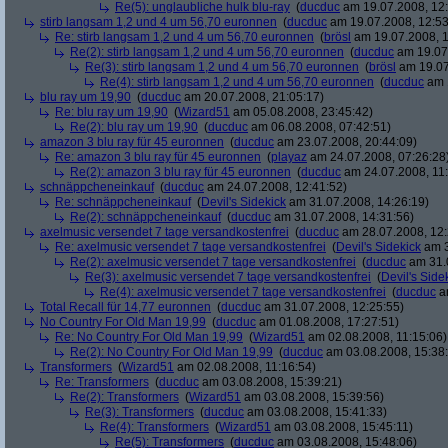
Re(5): unglaubliche hulk blu-ray
(
ducduc
am 19.07.2008, 12:
stirb langsam 1,2 und 4 um 56,70 euronnen
(
ducduc
am 19.07.2008, 12:53
Re: stirb langsam 1,2 und 4 um 56,70 euronnen
(
brösl
am 19.07.2008, 1
Re(2): stirb langsam 1,2 und 4 um 56,70 euronnen
(
ducduc
am 19.07.
Re(3): stirb langsam 1,2 und 4 um 56,70 euronnen
(
brösl
am 19.07
Re(4): stirb langsam 1,2 und 4 um 56,70 euronnen
(
ducduc
am 1
blu ray um 19,90
(
ducduc
am 20.07.2008, 21:05:17)
Re: blu ray um 19,90
(
Wizard51
am 05.08.2008, 23:45:42)
Re(2): blu ray um 19,90
(
ducduc
am 06.08.2008, 07:42:51)
amazon 3 blu ray für 45 euronnen
(
ducduc
am 23.07.2008, 20:44:09)
Re: amazon 3 blu ray für 45 euronnen
(
playaz
am 24.07.2008, 07:26:28
Re(2): amazon 3 blu ray für 45 euronnen
(
ducduc
am 24.07.2008, 11:
schnäppcheneinkauf
(
ducduc
am 24.07.2008, 12:41:52)
Re: schnäppcheneinkauf
(
Devil's Sidekick
am 31.07.2008, 14:26:19)
Re(2): schnäppcheneinkauf
(
ducduc
am 31.07.2008, 14:31:56)
axelmusic versendet 7 tage versandkostenfrei
(
ducduc
am 28.07.2008, 12:
Re: axelmusic versendet 7 tage versandkostenfrei
(
Devil's Sidekick
am 3
Re(2): axelmusic versendet 7 tage versandkostenfrei
(
ducduc
am 31.0
Re(3): axelmusic versendet 7 tage versandkostenfrei
(
Devil's Side
Re(4): axelmusic versendet 7 tage versandkostenfrei
(
ducduc
am
Total Recall für 14,77 euronnen
(
ducduc
am 31.07.2008, 12:25:55)
No Country For Old Man 19,99
(
ducduc
am 01.08.2008, 17:27:51)
Re: No Country For Old Man 19,99
(
Wizard51
am 02.08.2008, 11:15:06)
Re(2): No Country For Old Man 19,99
(
ducduc
am 03.08.2008, 15:38
Transformers
(
Wizard51
am 02.08.2008, 11:16:54)
Re: Transformers
(
ducduc
am 03.08.2008, 15:39:21)
Re(2): Transformers
(
Wizard51
am 03.08.2008, 15:39:56)
Re(3): Transformers
(
ducduc
am 03.08.2008, 15:41:33)
Re(4): Transformers
(
Wizard51
am 03.08.2008, 15:45:11)
Re(5): Transformers
(
ducduc
am 03.08.2008, 15:48:06)