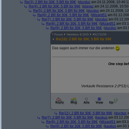
Re(3): 2 BR für 30€, 5 BR für 99€
(
ducduc
am 24.11.2008, 10:46:1
Re(4): 2 BR für 30€, 5 BR für 99€
(
playaz
am 24.11.2008, 10:50
Re(5): 2 BR für 30€, 5 BR für 99€
(
ducduc
am 24.11.2008, 12
Re(6): 2 BR für 30€, 5 BR für 99€
(
Wizard51
am 01.12.200
Re(7): 2 BR für 30€, 5 BR für 99€
(
ducduc
am 03.12.200
Re(8): 2 BR für 30€, 5 BR für 99€
(
Wizard51
am 03.1
Re(9): 2 BR für 30€, 5 BR für 99€
(
ducduc
am 03.1
^
Forum
Heimkino & DVD
#
5173156
Re(10): 2 BR für 30€, 5 BR für 99€
Das sagen auch immer nur die anderen
One step be
Verkaufe Resistance 2 (PS3) U
Re(11): 2 BR für 30€, 5 BR für 99€
(
ducduc
a
Re(7): 2 BR für 30€, 5 BR für 99€
(
kaukus
am 03.12.200
Re(8): 2 BR für 30€, 5 BR für 99€
(
Wizard51
am 03.1
Re(9): 2 BR für 30€, 5 BR für 99€
(
kaukus
am 03.1