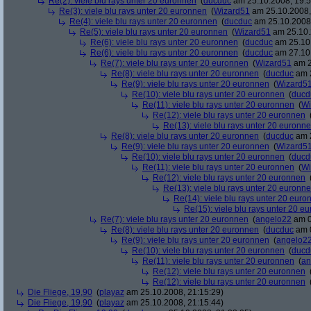
Re(2): viele blu rays unter 20 euronnen
(
ducduc
am 25.10.2008, 19:5
Re(3): viele blu rays unter 20 euronnen
(
Wizard51
am 25.10.2008,
Re(4): viele blu rays unter 20 euronnen
(
ducduc
am 25.10.2008,
Re(5): viele blu rays unter 20 euronnen
(
Wizard51
am 25.10.
Re(6): viele blu rays unter 20 euronnen
(
ducduc
am 25.10.
Re(6): viele blu rays unter 20 euronnen
(
ducduc
am 27.10.
Re(7): viele blu rays unter 20 euronnen
(
Wizard51
am 2
Re(8): viele blu rays unter 20 euronnen
(
ducduc
am 2
Re(9): viele blu rays unter 20 euronnen
(
Wizard5
Re(10): viele blu rays unter 20 euronnen
(
ducd
Re(11): viele blu rays unter 20 euronnen
(
Wi
Re(12): viele blu rays unter 20 euronnen
Re(13): viele blu rays unter 20 euronn
Re(8): viele blu rays unter 20 euronnen
(
ducduc
am 2
Re(9): viele blu rays unter 20 euronnen
(
Wizard5
Re(10): viele blu rays unter 20 euronnen
(
ducd
Re(11): viele blu rays unter 20 euronnen
(
Wi
Re(12): viele blu rays unter 20 euronnen
Re(13): viele blu rays unter 20 euronn
Re(14): viele blu rays unter 20 euro
Re(15): viele blu rays unter 20 e
Re(7): viele blu rays unter 20 euronnen
(
angelo22
am 0
Re(8): viele blu rays unter 20 euronnen
(
ducduc
am 0
Re(9): viele blu rays unter 20 euronnen
(
angelo2
Re(10): viele blu rays unter 20 euronnen
(
ducd
Re(11): viele blu rays unter 20 euronnen
(
an
Re(12): viele blu rays unter 20 euronnen
Re(12): viele blu rays unter 20 euronnen
Die Fliege, 19,90
(
playaz
am 25.10.2008, 21:15:29)
Die Fliege, 19,90
(
playaz
am 25.10.2008, 21:15:44)