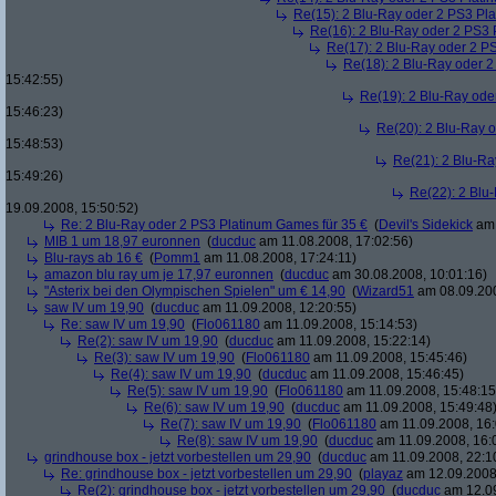
Re(15): 2 Blu-Ray oder 2 PS3 Pl
Re(16): 2 Blu-Ray oder 2 PS3 
Re(17): 2 Blu-Ray oder 2 P
Re(18): 2 Blu-Ray oder 2
15:42:55)
Re(19): 2 Blu-Ray ode
15:46:23)
Re(20): 2 Blu-Ray 
15:48:53)
Re(21): 2 Blu-Ra
15:49:26)
Re(22): 2 Blu
19.09.2008, 15:50:52)
Re: 2 Blu-Ray oder 2 PS3 Platinum Games für 35 €
(
Devil's Sidekick
am 
MIB 1 um 18,97 euronnen
(
ducduc
am 11.08.2008, 17:02:56)
Blu-rays ab 16 €
(
Pomm1
am 11.08.2008, 17:24:11)
amazon blu ray um je 17,97 euronnen
(
ducduc
am 30.08.2008, 10:01:16)
"Asterix bei den Olympischen Spielen" um € 14,90
(
Wizard51
am 08.09.200
saw IV um 19,90
(
ducduc
am 11.09.2008, 12:20:55)
Re: saw IV um 19,90
(
Flo061180
am 11.09.2008, 15:14:53)
Re(2): saw IV um 19,90
(
ducduc
am 11.09.2008, 15:22:14)
Re(3): saw IV um 19,90
(
Flo061180
am 11.09.2008, 15:45:46)
Re(4): saw IV um 19,90
(
ducduc
am 11.09.2008, 15:46:45)
Re(5): saw IV um 19,90
(
Flo061180
am 11.09.2008, 15:48:15
Re(6): saw IV um 19,90
(
ducduc
am 11.09.2008, 15:49:48
Re(7): saw IV um 19,90
(
Flo061180
am 11.09.2008, 16:
Re(8): saw IV um 19,90
(
ducduc
am 11.09.2008, 16:
grindhouse box - jetzt vorbestellen um 29,90
(
ducduc
am 11.09.2008, 22:1
Re: grindhouse box - jetzt vorbestellen um 29,90
(
playaz
am 12.09.2008,
Re(2): grindhouse box - jetzt vorbestellen um 29,90
(
ducduc
am 12.09