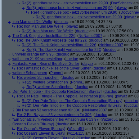
Re(2): grindhouse box - jetzt vorbestellen um 29,90
(
DocSchneck
am 
Re(3): grindhouse box - jetzt vorbestellen um 29,90
(
playaz
am 09.
Re(4): grindhouse box - jetzt vorbestellen um 29,90
(
DocSchne
Re(5): grindhouse box - jetzt vorbestellen um 29,90
(
playaz
a
Iron Man und Die Welle
(
ducduc
am 19.09.2008, 14:37:28)
Re: Iron Man und Die Welle
(
playaz
am 19.09.2008, 17:50:48)
Re(2): Iron Man und Die Welle
(
ducduc
am 19.09.2008, 17:56:00)
The Dark Knight vorbestellbar für 22€
(
NoName2007
am 19.09.2008, 19:5
Re: The Dark Knight vorbestellbar für 22€
(
ducduc
am 19.09.2008, 20:0
Re(2): The Dark Knight vorbestellbar für 22€
(
NoName2007
am 19.09
Re(3): The Dark Knight vorbestellbar für 22€
(
ducduc
am 19.09.200
uhrwerk orange um 9,95
(
ducduc
am 20.09.2008, 15:09:10)
wall-e um 21,99 vorbestellbar
(
ducduc
am 20.09.2008, 15:20:11)
Fantastic Four - Rise of the Silver Surfer
(
playaz
am 01.10.2008, 12:32:43)
Re: Fantastic Four - Rise of the Silver Surfer
(
ducduc
am 01.10.2008, 12
weitere Schnäpchen
(
Pomm1
am 01.10.2008, 13:39:39)
Re: weitere Schnäpchen
(
ducduc
am 01.10.2008, 13:43:44)
Re(2): weitere Schnäpchen
(
Pomm1
am 01.10.2008, 14:03:47)
Re(3): weitere Schnäpchen
(
ducduc
am 01.10.2008, 14:05:56)
Der Pate Trilogie - The Coppola Restoration [Blu-ray]
(
ducduc
am 08.10.20
Re: Der Pate Trilogie - The Coppola Restoration [Blu-ray]
(
playaz
am 08.
Re(2): Der Pate Trilogie - The Coppola Restoration [Blu-ray]
(
ducduc
Re(2): Der Pate Trilogie - The Coppola Restoration [Blu-ray]
(
ducduc
2 Blu Ray aus 53 verschiedenen für 30€
(
NoName2007
am 13.10.2008, 13
Re: 2 Blu Ray aus 53 verschiedenen für 30€
(
ducduc
am 13.10.2008, 14
"Ein Schatz zum Verlieben" bei Amazon um € 13,97
(
Wizard51
am 15.10.20
Ocean's Eleven [Blu-ray]
(
ducduc
am 15.10.2008, 10:00:20)
Re: Ocean's Eleven [Blu-ray]
(
Wizard51
am 15.10.2008, 10:01:40)
Re: Ocean's Eleven [Blu-ray]
(
w114/115
am 15.10.2008, 10:02:15)
Re(2): Ocean's Eleven [Blu-ray]
(
ducduc
am 15.10.2008, 10:03:47)