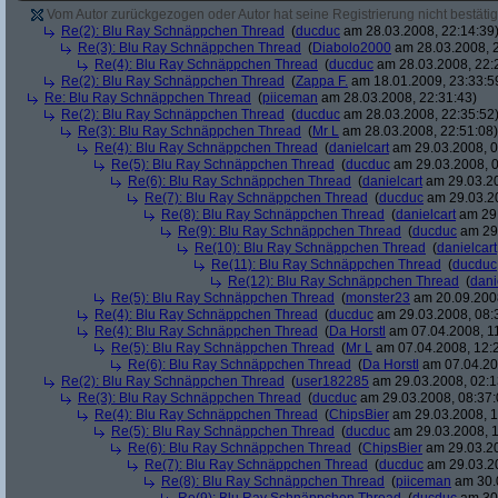
Vom Autor zurückgezogen oder Autor hat seine Registrierung nicht bestätig
Re(2): Blu Ray Schnäppchen Thread
(
ducduc
am 28.03.2008, 22:14:39
Re(3): Blu Ray Schnäppchen Thread
(
Diabolo2000
am 28.03.2008, 2
Re(4): Blu Ray Schnäppchen Thread
(
ducduc
am 28.03.2008, 22:
Re(2): Blu Ray Schnäppchen Thread
(
Zappa F.
am 18.01.2009, 23:33:5
Re: Blu Ray Schnäppchen Thread
(
piiceman
am 28.03.2008, 22:31:43)
Re(2): Blu Ray Schnäppchen Thread
(
ducduc
am 28.03.2008, 22:35:52
Re(3): Blu Ray Schnäppchen Thread
(
Mr L
am 28.03.2008, 22:51:08)
Re(4): Blu Ray Schnäppchen Thread
(
danielcart
am 29.03.2008, 0
Re(5): Blu Ray Schnäppchen Thread
(
ducduc
am 29.03.2008, 0
Re(6): Blu Ray Schnäppchen Thread
(
danielcart
am 29.03.20
Re(7): Blu Ray Schnäppchen Thread
(
ducduc
am 29.03.20
Re(8): Blu Ray Schnäppchen Thread
(
danielcart
am 29.
Re(9): Blu Ray Schnäppchen Thread
(
ducduc
am 29.
Re(10): Blu Ray Schnäppchen Thread
(
danielcart
Re(11): Blu Ray Schnäppchen Thread
(
ducduc
Re(12): Blu Ray Schnäppchen Thread
(
dani
Re(5): Blu Ray Schnäppchen Thread
(
monster23
am 20.09.2008
Re(4): Blu Ray Schnäppchen Thread
(
ducduc
am 29.03.2008, 08:
Re(4): Blu Ray Schnäppchen Thread
(
Da Horstl
am 07.04.2008, 11
Re(5): Blu Ray Schnäppchen Thread
(
Mr L
am 07.04.2008, 12:
Re(6): Blu Ray Schnäppchen Thread
(
Da Horstl
am 07.04.20
Re(2): Blu Ray Schnäppchen Thread
(
user182285
am 29.03.2008, 02:1
Re(3): Blu Ray Schnäppchen Thread
(
ducduc
am 29.03.2008, 08:37:
Re(4): Blu Ray Schnäppchen Thread
(
ChipsBier
am 29.03.2008, 1
Re(5): Blu Ray Schnäppchen Thread
(
ducduc
am 29.03.2008, 1
Re(6): Blu Ray Schnäppchen Thread
(
ChipsBier
am 29.03.20
Re(7): Blu Ray Schnäppchen Thread
(
ducduc
am 29.03.20
Re(8): Blu Ray Schnäppchen Thread
(
piiceman
am 30.0