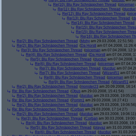
Re(9): Blu Ray Schnäppchen Thread
(
ducduc
am 30.
Re(10): Blu Ray Schnäppchen Thread
(
piiceman
Re(11): Blu Ray Schnäppchen Thread
(
ducduc
Re(12): Blu Ray Schnäppchen Thread
(
piic
Re(13): Blu Ray Schnäppchen Thread
(
d
Re(14): Blu Ray Schnäppchen Thread
Re(15): Blu Ray Schnäppchen Thre
Re(15): Blu Ray Schnäppchen Thre
Re(16): Blu Ray Schnäppchen T
Re(2): Blu Ray Schnäppchen Thread
(
Mohy
am 29.03.2008, 22:51:56)
Re(2): Blu Ray Schnäppchen Thread
(
Da Horstl
am 07.04.2008, 11:26:4
Re(3): Blu Ray Schnäppchen Thread
(
piiceman
am 07.04.2008, 12:1
Re(4): Blu Ray Schnäppchen Thread
(
Da Horstl
am 07.04.2008, 1
Re(5): Blu Ray Schnäppchen Thread
(
ducduc
am 07.04.2008, 1
Re(6): Blu Ray Schnäppchen Thread
(
piiceman
am 07.04.200
Re(7): Blu Ray Schnäppchen Thread
(
ducduc
am 07.04.20
Re(7): Blu Ray Schnäppchen Thread
(
Wizard51
am 07.04.
Re(8): Blu Ray Schnäppchen Thread
(
piiceman
am 07.0
Re(9): Blu Ray Schnäppchen Thread
(
Wizard51
am 0
Re(2): Blu Ray Schnäppchen Thread
(
monster23
am 20.09.2008, 16:14
Re: Blu Ray Schnäppchen Thread
(
Qbus
am 29.03.2008, 15:41:54)
Re(2): Blu Ray Schnäppchen Thread
(
ducduc
am 29.03.2008, 19:05:28
Re: Blu Ray Schnäppchen Thread
(
Pomm1
am 29.03.2008, 16:27:41)
Re(2): Blu Ray Schnäppchen Thread
(
ducduc
am 29.03.2008, 19:06:56
Re: Blu Ray Schnäppchen Thread
(
Corban
am 29.03.2008, 17:14:27)
Re(2): Blu Ray Schnäppchen Thread
(
ducduc
am 29.03.2008, 19:06:11)
Re(3): Blu Ray Schnäppchen Thread
(
Corban
am 30.03.2008, 19:00:
Re(4): Blu Ray Schnäppchen Thread
(
ducduc
am 30.03.2008, 19:
Re(5): Blu Ray Schnäppchen Thread
(
playaz
am 31.03.2008, 0
Re(6): Blu Ray Schnäppchen Thread
(
ducduc
am 31.03.2008