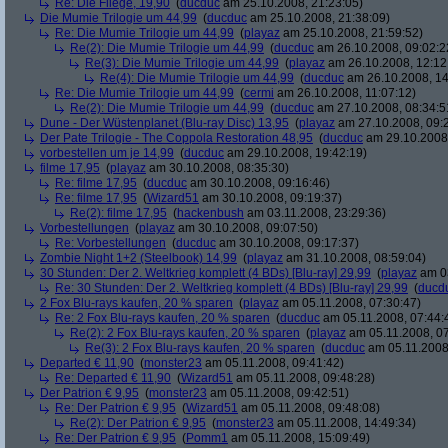
Re: Die Fliege, 19,90
(
ducduc
am 25.10.2008, 21:23:05)
Die Mumie Trilogie um 44,99
(
ducduc
am 25.10.2008, 21:38:09)
Re: Die Mumie Trilogie um 44,99
(
playaz
am 25.10.2008, 21:59:52)
Re(2): Die Mumie Trilogie um 44,99
(
ducduc
am 26.10.2008, 09:02:2
Re(3): Die Mumie Trilogie um 44,99
(
playaz
am 26.10.2008, 12:12
Re(4): Die Mumie Trilogie um 44,99
(
ducduc
am 26.10.2008, 14
Re: Die Mumie Trilogie um 44,99
(
cermi
am 26.10.2008, 11:07:12)
Re(2): Die Mumie Trilogie um 44,99
(
ducduc
am 27.10.2008, 08:34:5
Dune - Der Wüstenplanet (Blu-ray Disc) 13,95
(
playaz
am 27.10.2008, 09:
Der Pate Trilogie - The Coppola Restoration 48,95
(
ducduc
am 29.10.2008,
vorbestellen um je 14,99
(
ducduc
am 29.10.2008, 19:42:19)
filme 17,95
(
playaz
am 30.10.2008, 08:35:30)
Re: filme 17,95
(
ducduc
am 30.10.2008, 09:16:46)
Re: filme 17,95
(
Wizard51
am 30.10.2008, 09:19:37)
Re(2): filme 17,95
(
hackenbush
am 03.11.2008, 23:29:36)
Vorbestellungen
(
playaz
am 30.10.2008, 09:07:50)
Re: Vorbestellungen
(
ducduc
am 30.10.2008, 09:17:37)
Zombie Night 1+2 (Steelbook) 14,99
(
playaz
am 31.10.2008, 08:59:04)
30 Stunden: Der 2. Weltkrieg komplett (4 BDs) [Blu-ray] 29,99
(
playaz
am 03
Re: 30 Stunden: Der 2. Weltkrieg komplett (4 BDs) [Blu-ray] 29,99
(
ducd
2 Fox Blu-rays kaufen, 20 % sparen
(
playaz
am 05.11.2008, 07:30:47)
Re: 2 Fox Blu-rays kaufen, 20 % sparen
(
ducduc
am 05.11.2008, 07:44:
Re(2): 2 Fox Blu-rays kaufen, 20 % sparen
(
playaz
am 05.11.2008, 07
Re(3): 2 Fox Blu-rays kaufen, 20 % sparen
(
ducduc
am 05.11.2008,
Departed € 11,90
(
monster23
am 05.11.2008, 09:41:42)
Re: Departed € 11,90
(
Wizard51
am 05.11.2008, 09:48:28)
Der Patrion € 9,95
(
monster23
am 05.11.2008, 09:42:51)
Re: Der Patrion € 9,95
(
Wizard51
am 05.11.2008, 09:48:08)
Re(2): Der Patrion € 9,95
(
monster23
am 05.11.2008, 14:49:34)
Re: Der Patrion € 9,95
(
Pomm1
am 05.11.2008, 15:09:49)