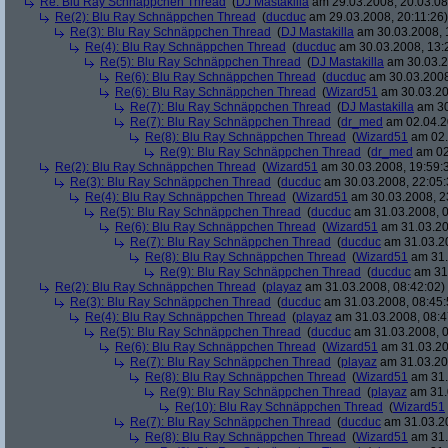
Re: Blu Ray Schnäppchen Thread
(
DJ Mastakilla
am 29.03.2008, 20:03:08
Re(2): Blu Ray Schnäppchen Thread
(
ducduc
am 29.03.2008, 20:11:26)
Re(3): Blu Ray Schnäppchen Thread
(
DJ Mastakilla
am 30.03.2008, 
Re(4): Blu Ray Schnäppchen Thread
(
ducduc
am 30.03.2008, 13:
Re(5): Blu Ray Schnäppchen Thread
(
DJ Mastakilla
am 30.03.2
Re(6): Blu Ray Schnäppchen Thread
(
ducduc
am 30.03.2008
Re(6): Blu Ray Schnäppchen Thread
(
Wizard51
am 30.03.20
Re(7): Blu Ray Schnäppchen Thread
(
DJ Mastakilla
am 30
Re(7): Blu Ray Schnäppchen Thread
(
dr_med
am 02.04.2
Re(8): Blu Ray Schnäppchen Thread
(
Wizard51
am 02.
Re(9): Blu Ray Schnäppchen Thread
(
dr_med
am 02
Re(2): Blu Ray Schnäppchen Thread
(
Wizard51
am 30.03.2008, 19:59:
Re(3): Blu Ray Schnäppchen Thread
(
ducduc
am 30.03.2008, 22:05:
Re(4): Blu Ray Schnäppchen Thread
(
Wizard51
am 30.03.2008, 2
Re(5): Blu Ray Schnäppchen Thread
(
ducduc
am 31.03.2008, 0
Re(6): Blu Ray Schnäppchen Thread
(
Wizard51
am 31.03.20
Re(7): Blu Ray Schnäppchen Thread
(
ducduc
am 31.03.20
Re(8): Blu Ray Schnäppchen Thread
(
Wizard51
am 31.
Re(9): Blu Ray Schnäppchen Thread
(
ducduc
am 31.
Re(2): Blu Ray Schnäppchen Thread
(
playaz
am 31.03.2008, 08:42:02)
Re(3): Blu Ray Schnäppchen Thread
(
ducduc
am 31.03.2008, 08:45:
Re(4): Blu Ray Schnäppchen Thread
(
playaz
am 31.03.2008, 08:4
Re(5): Blu Ray Schnäppchen Thread
(
ducduc
am 31.03.2008, 0
Re(6): Blu Ray Schnäppchen Thread
(
Wizard51
am 31.03.20
Re(7): Blu Ray Schnäppchen Thread
(
playaz
am 31.03.20
Re(8): Blu Ray Schnäppchen Thread
(
Wizard51
am 31.
Re(9): Blu Ray Schnäppchen Thread
(
playaz
am 31.
Re(10): Blu Ray Schnäppchen Thread
(
Wizard51
Re(7): Blu Ray Schnäppchen Thread
(
ducduc
am 31.03.20
Re(8): Blu Ray Schnäppchen Thread
(
Wizard51
am 31.