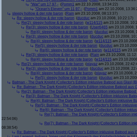
"War" um 17,97,-
(
Pomm1
am 22.10.2008, 13:34:22)
"Ocean's Eleven" um 11,97,-
(
Pomm1
am 22.10.2008, 13:36:
sleepy hollow & der rote baron
(
Rain
am 23.10.2008, 08:13:37)
Re: sleepy hollow & der rote baron
(
ducduc
am 23.10.2008, 10:22:17)
Re(2): sleepy hollow & der rote baron
(
w114/115
am 23.10.2008, 10:
Re(3): sleepy hollow & der rote baron
(
User6465
am 23.10.2008, 1
Re(4): sleepy hollow & der rote baron
(
ducduc
am 23.10.2008, 
Re(3): sleepy hollow & der rote baron
(
ducduc
am 23.10.2008, 10:
Re(4): sleepy hollow & der rote baron
(
w114/115
am 23.10.2008
Re(5): sleepy hollow & der rote baron
(
ducduc
am 23.10.2008
Re(6): sleepy hollow & der rote baron
(
w114/115
am 23.10
Re(3): sleepy hollow & der rote baron
(
Rain
am 23.10.2008, 11:12
Re(4): sleepy hollow & der rote baron
(
w114/115
am 23.10.2008,
Re(2): sleepy hollow & der rote baron
(
playaz
am 23.10.2008, 22:42:
Re(3): sleepy hollow & der rote baron
(
ducduc
am 23.10.2008, 22:
Re(4): sleepy hollow & der rote baron
(
playaz
am 23.10.2008, 2
Re(5): sleepy hollow & der rote baron
(
ducduc
am 23.10.2008
Batman - The Dark Knight (Collector's Edition inklusive Batpod aus Glas) [B
Re: Batman - The Dark Knight (Collector's Edition inklusive Batpod aus G
Re(2): Batman - The Dark Knight (Collector's Edition inklusive Batpod 
Re(3): Batman - The Dark Knight (Collector's Edition inklusive Batp
Re(4): Batman - The Dark Knight (Collector's Edition inklusive B
Re(5): Batman - The Dark Knight (Collector's Edition inklusive
Re(6): Batman - The Dark Knight (Collector's Edition inklus
Re(7): Batman - The Dark Knight (Collector's Edition ink
22:54:06)
Re(7): Batman - The Dark Knight (Collector's Edition ink
08:38:54)
Re: Batman - The Dark Knight (Collector's Edition inklusive Batpod aus G
I am Legend, Indiana Jones und das Königreich des Kristallschädels je 14,