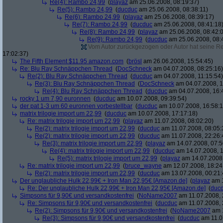
Re(4): Rambo 24,99
(
playaz
am 25.06.2008, 08:19:37)
Re(5): Rambo 24,99
(
ducduc
am 25.06.2008, 08:38:11)
Re(6): Rambo 24,99
(
playaz
am 25.06.2008, 08:39:17)
Re(7): Rambo 24,99
(
ducduc
am 25.06.2008, 08:41:18
Re(8): Rambo 24,99
(
playaz
am 25.06.2008, 08:42:
Re(9): Rambo 24,99
(
ducduc
am 25.06.2008, 08:
Vom Autor zurückgezogen oder Autor hat seine Regi
17:02:37)
The Fifth Element $11.95 amazon.com
(
brösl
am 26.06.2008, 15:54:45)
Re: Blu Ray Schnäppchen Thread
(
DocSchneck
am 04.07.2008, 08:25:16)
Re(2): Blu Ray Schnäppchen Thread
(
ducduc
am 04.07.2008, 11:15:54)
Re(3): Blu Ray Schnäppchen Thread
(
DocSchneck
am 04.07.2008, 1
Re(4): Blu Ray Schnäppchen Thread
(
ducduc
am 04.07.2008, 16:
rocky 1 um 7,90 euronnen
(
ducduc
am 10.07.2008, 09:39:54)
der pat 1-3 um 60 euronnen vorbestellbar
(
ducduc
am 10.07.2008, 16:58:1
matrix trilogie import um 22,99
(
ducduc
am 10.07.2008, 17:17:18)
Re: matrix trilogie import um 22,99
(
playaz
am 11.07.2008, 08:02:20)
Re(2): matrix trilogie import um 22,99
(
ducduc
am 11.07.2008, 08:05:
Re(2): matrix trilogie import um 22,99
(
ducduc
am 11.07.2008, 22:26:
Re(3): matrix trilogie import um 22,99
(
playaz
am 14.07.2008, 07:5
Re(4): matrix trilogie import um 22,99
(
ducduc
am 14.07.2008, 1
Re(5): matrix trilogie import um 22,99
(
playaz
am 14.07.2008,
Re: matrix trilogie import um 22,99
(
bruce_wayne
am 12.07.2008, 18:24
Re(2): matrix trilogie import um 22,99
(
ducduc
am 13.07.2008, 00:21:
Der unglaubliche Hulk 22,99€ + Iron Man 22,95€ [Amazon.de]
(
playaz
am 1
Re: Der unglaubliche Hulk 22,99€ + Iron Man 22,95€ [Amazon.de]
(
duc
Simpsons für 9,90€ und versandkostenfrei
(
NoName2007
am 11.07.2008, 
Re: Simpsons für 9,90€ und versandkostenfrei
(
ducduc
am 11.07.2008, 
Re(2): Simpsons für 9,90€ und versandkostenfrei
(
NoName2007
am 1
Re(3): Simpsons für 9,90€ und versandkostenfrei
(
ducduc
am 11.0