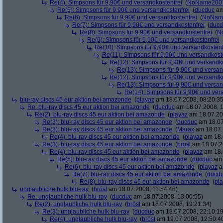
Re(4): Simpsons für 9,90€ und versandkostenfrei
(
NoName200
Re(5): Simpsons für 9,90€ und versandkostenfrei
(
ducduc
am
Re(6): Simpsons für 9,90€ und versandkostenfrei
(
NoNam
Re(7): Simpsons für 9,90€ und versandkostenfrei
(
ducd
Re(8): Simpsons für 9,90€ und versandkostenfrei
(
N
Re(9): Simpsons für 9,90€ und versandkostenfrei
Re(10): Simpsons für 9,90€ und versandkostenf
Re(11): Simpsons für 9,90€ und versandkost
Re(12): Simpsons für 9,90€ und versandko
Re(13): Simpsons für 9,90€ und versan
Re(12): Simpsons für 9,90€ und versandko
Re(13): Simpsons für 9,90€ und versan
Re(14): Simpsons für 9,90€ und ver
blu-ray discs 45 eur aktion bei amazonde
(
playaz
am 18.07.2008, 08:20:35
Re: blu-ray discs 45 eur aktion bei amazonde
(
ducduc
am 18.07.2008, 1
Re(2): blu-ray discs 45 eur aktion bei amazonde
(
playaz
am 18.07.200
Re(3): blu-ray discs 45 eur aktion bei amazonde
(
ducduc
am 18.07
Re(3): blu-ray discs 45 eur aktion bei amazonde
(
Marax
am 18.07.
Re(4): blu-ray discs 45 eur aktion bei amazonde
(
playaz
am 18.
Re(3): blu-ray discs 45 eur aktion bei amazonde
(
brösl
am 18.07.2
Re(4): blu-ray discs 45 eur aktion bei amazonde
(
playaz
am 18.
Re(5): blu-ray discs 45 eur aktion bei amazonde
(
ducduc
am 
Re(6): blu-ray discs 45 eur aktion bei amazonde
(
playaz
a
Re(7): blu-ray discs 45 eur aktion bei amazonde
(
ducd
Re(8): blu-ray discs 45 eur aktion bei amazonde
(
pl
unglaubliche hulk blu-ray
(
brösl
am 18.07.2008, 11:54:48)
Re: unglaubliche hulk blu-ray
(
ducduc
am 18.07.2008, 13:00:55)
Re(2): unglaubliche hulk blu-ray
(
brösl
am 18.07.2008, 19:21:34)
Re(3): unglaubliche hulk blu-ray
(
ducduc
am 18.07.2008, 22:10:19
Re(4): unglaubliche hulk blu-ray
(
brösl
am 19.07.2008, 12:50:4