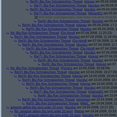
Re(6): Blu Ray Schnäppchen Thread
(
playaz
am 05.04.2008,
Re(7): Blu Ray Schnäppchen Thread
(
ducduc
am 05.04.20
Re(6): Blu Ray Schnäppchen Thread
(
ducduc
am 05.04.2008
Re(7): Blu Ray Schnäppchen Thread
(
Wizard51
am 05.04.
Vom Autor zurückgezogen oder Autor hat seine Registrie
Re(8): Blu Ray Schnäppchen Thread
(
ducduc
am 05.04
Re(4): Blu Ray Schnäppchen Thread
(
playaz
am 05.04.2008, 17:2
Re(5): Blu Ray Schnäppchen Thread
(
ducduc
am 05.04.2008, 1
Re: Blu Ray Schnäppchen Thread
(
Da Horstl
am 07.04.2008, 11:25:23)
Re(2): Blu Ray Schnäppchen Thread
(
ducduc
am 07.04.2008, 11:26:45)
Re(3): Blu Ray Schnäppchen Thread
(
Da Horstl
am 07.04.2008, 11:3
Re(4): Blu Ray Schnäppchen Thread
(
ducduc
am 07.04.2008, 11:
Re(5): Blu Ray Schnäppchen Thread
(
Da Horstl
am 07.04.2008,
Re(6): Blu Ray Schnäppchen Thread
(
ducduc
am 07.04.2008
Re(7): Blu Ray Schnäppchen Thread
(
playaz
am 07.04.200
Re(8): Blu Ray Schnäppchen Thread
(
ducduc
am 07.04
Re(9): Blu Ray Schnäppchen Thread
(
playaz
am 07.
Re: Blu Ray Schnäppchen Thread
(
Pomm1
am 10.04.2008, 16:08:09)
Re(2): Blu Ray Schnäppchen Thread
(
ducduc
am 10.04.2008, 18:27:39
Re(3): Blu Ray Schnäppchen Thread
(
playaz
am 10.04.2008, 18:44:
Re(4): Blu Ray Schnäppchen Thread
(
ducduc
am 10.04.2008, 18:
Re(5): Blu Ray Schnäppchen Thread
(
playaz
am 10.04.2008, 1
Re(6): Blu Ray Schnäppchen Thread
(
ducduc
am 10.04.2008
Re(7): Blu Ray Schnäppchen Thread
(
charras81
am 15.04
Re(8): Blu Ray Schnäppchen Thread
(
ducduc
am 15.04
Re(4): Blu Ray Schnäppchen Thread
(
piiceman
am 10.04.2008, 20
Re(5): Blu Ray Schnäppchen Thread
(
MikE_
am 19.04.2008, 12
amazon aktion blu rays unter 20 euro
(
ducduc
am 14.04.2008, 10:27:25)
Re: amazon aktion blu rays unter 20 euro
(
Marax
am 14.04.2008, 10:33
Re(2): amazon aktion blu rays unter 20 euro
(
ducduc
am 14.04.2008,