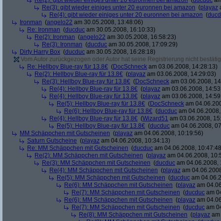
Re(2): gibt wieder einiges unter 20 euronnen bei amazon
(
ducduc
am
Re(3): gibt wieder einiges unter 20 euronnen bei amazon
(
playaz
a
Re(4): gibt wieder einiges unter 20 euronnen bei amazon
(
ducd
Ironman
(
angelo22
am 30.05.2008, 13:48:06)
Re: Ironman
(
ducduc
am 30.05.2008, 16:10:33)
Re(2): Ironman
(
angelo22
am 30.05.2008, 16:58:23)
Re(3): Ironman
(
ducduc
am 30.05.2008, 17:09:29)
Dirty Harry Box
(
ducduc
am 30.05.2008, 16:28:18)
Vom Autor zurückgezogen oder Autor hat seine Registrierung nicht bestätig
Re: Hellboy Blue-ray für 13.8€
(
DocSchneck
am 03.06.2008, 14:28:13)
Re(2): Hellboy Blue-ray für 13.8€
(
playaz
am 03.06.2008, 14:29:03)
Re(3): Hellboy Blue-ray für 13.8€
(
DocSchneck
am 03.06.2008, 14
Re(4): Hellboy Blue-ray für 13.8€
(
playaz
am 03.06.2008, 14:53
Re(4): Hellboy Blue-ray für 13.8€
(
playaz
am 03.06.2008, 14:59
Re(5): Hellboy Blue-ray für 13.8€
(
DocSchneck
am 04.06.200
Re(6): Hellboy Blue-ray für 13.8€
(
ducduc
am 04.06.2008,
Re(4): Hellboy Blue-ray für 13.8€
(
Wizard51
am 03.06.2008, 15
Re(5): Hellboy Blue-ray für 13.8€
(
ducduc
am 04.06.2008, 07
MM Schäppchen mit Gutscheinen
(
playaz
am 04.06.2008, 10:19:56)
Saturn Gutscheine
(
playaz
am 04.06.2008, 10:34:13)
Re: MM Schäppchen mit Gutscheinen
(
ducduc
am 04.06.2008, 10:47:48
Re(2): MM Schäppchen mit Gutscheinen
(
playaz
am 04.06.2008, 10:
Re(3): MM Schäppchen mit Gutscheinen
(
ducduc
am 04.06.2008, 
Re(4): MM Schäppchen mit Gutscheinen
(
playaz
am 04.06.2008
Re(5): MM Schäppchen mit Gutscheinen
(
ducduc
am 04.06.2
Re(6): MM Schäppchen mit Gutscheinen
(
playaz
am 04.06
Re(7): MM Schäppchen mit Gutscheinen
(
ducduc
am 04
Re(6): MM Schäppchen mit Gutscheinen
(
playaz
am 04.06
Re(7): MM Schäppchen mit Gutscheinen
(
ducduc
am 04
Re(8): MM Schäppchen mit Gutscheinen
(
playaz
am 