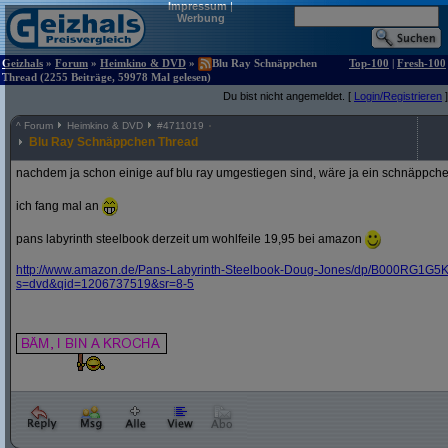
Impressum
|
Werbung
Geizhals
»
Forum
»
Heimkino & DVD
»
Blu Ray Schnäppchen
Top-100
|
Fresh-100
Thread (2255 Beiträge, 59978 Mal gelesen)
Du bist nicht angemeldet. [
Login/Registrieren
]
^
Forum
Heimkino & DVD
#
4711019
Blu Ray Schnäppchen Thread
nachdem ja schon einige auf blu ray umgestiegen sind, wäre ja ein schnäppche
ich fang mal an
pans labyrinth steelbook derzeit um wohlfeile 19,95 bei amazon
http:/
/
www.amazon.de/
Pans-Labyrinth-Steelbook-Doug-Jones/
dp/
B000RG1G5K
s=dvd&
qid=1206737519&
sr=8-5