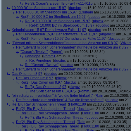
Re(3): Ocean's Eleven [Blu-ray]
(
w114/115
am 15.10.2008, 10:09:
10.000 BC im Steelbook um 15,97
(
ducduc
am 15.10.2008, 14:19:13)
Re: 10.000 BC im Steelbook um 15,97
(
Esubam
am 16.10.2008, 09:10:
Re(2): 10.000 BC im Steelbook um 15,97
(
ducduc
am 16.10.2008, 09
Re(3): 10.000 BC im Steelbook um 15,97
(
playaz
am 16.10.2008, 
Re(4): 10.000 BC im Steelbook um 15,97
(
ducduc
am 16.10.200
Keinohrhasen 15,97 Der schwarze Falke 11,97
(
ducduc
am 16.10.2008, 09
Re: Keinohrhasen 15,97 Der schwarze Falke 11,97
(
angelo22
am 16.10.
Re(2): Keinohrhasen 15,97 Der schwarze Falke 11,97
(
ducduc
am 16.
"Edward mit den Scherenhänden" nur heute bei Amazon um € 8,97
(
Wizar
Re: "Edward mit den Scherenhänden" nur heute bei Amazon um € 8,97
"Ocean's Twelve"
(
Pomm1
am 19.10.2008, 13:35:34)
Penelope
(
Pomm1
am 19.10.2008, 13:38:01)
Re: Penelope
(
ducduc
am 19.10.2008, 13:50:25)
Re: "Ocean's Twelve"
(
ducduc
am 19.10.2008, 13:50:56)
Re: "Edward mit den Scherenhänden" nur heute bei Amazon um € 8,97
Das Omen um 8,97
(
ducduc
am 20.10.2008, 07:00:32)
Re: Das Omen um 8,97
(
playaz
am 20.10.2008, 08:26:48)
Re(2): Das Omen um 8,97
(
ducduc
am 20.10.2008, 08:30:47)
Re(3): Das Omen um 8,97
(
playaz
am 20.10.2008, 08:45:10)
The Sixth Sense um € 14,97,-
(
Pomm1
am 20.10.2008, 14:04:5
"ein schatz zum verlieben" & "wo die liebe hinfaellt"
(
Rain
am 21.10.2008, 
Re: "ein schatz zum verlieben" & "wo die liebe hinfaellt"
(
ducduc
am 21.1
Re: Blu Ray Schnäppchen Thread
(
Flo061180
am 21.10.2008, 09:35:22)
Re(2): Blu Ray Schnäppchen Thread
(
ducduc
am 21.10.2008, 09:58:44
Re(3): Blu Ray Schnäppchen Thread
(
Flo061180
am 21.10.2008, 09:
Re(4): Blu Ray Schnäppchen Thread
(
ducduc
am 21.10.2008, 10:
Re(2): Blu Ray Schnäppchen Thread
(
Rain
am 21.10.2008, 10:23:35)
Re(3): Blu Ray Schnäppchen Thread
(
Flo061180
am 21.10.2008, 10:
Re(4): Blu Ray Schnäppchen Thread
(
Rain
am 21.10.2008, 10:25: