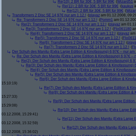
Re(10): 2 BR für 30€, 5 BR für 99€
(
Wizard51
a
Re(11): 2 BR für 30€, 5 BR für 99€
(
kaukus
a
Re(12): 2 BR für 30€, 5 BR für 99€
(
Wiza
Transformers 2 Disc SE 14,97€ nur am 1.12.!
(
playaz
am 01.12.2008, 09:2
Re: Transformers 2 Disc SE 14,97€ nur am 1.12.!
(
Pomm1
am 01.12.200
Re(2): Transformers 2 Disc SE 14,97€ nur am 1.12.!
(
playaz
am 01.12
Re(3): Transformers 2 Disc SE 14,97€ nur am 1.12.!
(
Flo061180
am
Re(4): Transformers 2 Disc SE 14,97€ nur am 1.12.!
(
playaz
am 
Re(5): Transformers 2 Disc SE 14,97€ nur am 1.12.!
(
Flo061
Re(6): Transformers 2 Disc SE 14,97€ nur am 1.12.!
(
play
Re(7): Transformers 2 Disc SE 14,97€ nur am 1.12.!
(
Fl
Der Schuh des Manitu (Extra Large Edition & Kinofassung) 6,97€ -- nur am
Re: Der Schuh des Manitu (Extra Large Edition & Kinofassung) 6,97€ -- 
Re(2): Der Schuh des Manitu (Extra Large Edition & Kinofassung) 6,9
Re(3): Der Schuh des Manitu (Extra Large Edition & Kinofassung) 6
Re(4): Der Schuh des Manitu (Extra Large Edition & Kinofassung
Re(5): Der Schuh des Manitu (Extra Large Edition & Kinofass
Re(6): Der Schuh des Manitu (Extra Large Edition & Kinofa
15:10:19)
Re(7): Der Schuh des Manitu (Extra Large Edition & Kin
Re(8): Der Schuh des Manitu (Extra Large Edition & 
15:27:33)
Re(9): Der Schuh des Manitu (Extra Large Edition 
15:29:08)
Re(10): Der Schuh des Manitu (Extra Large Edit
03.12.2008, 15:29:41)
Re(11): Der Schuh des Manitu (Extra Large E
03.12.2008, 15:32:59)
Re(12): Der Schuh des Manitu (Extra Larg
03.12.2008, 15:36:02)