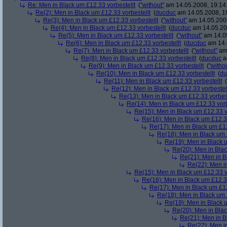
Re: Men in Black um £12.33 vorbestellt
(
"without"
am 14.05.2008, 19:14
Re(2): Men in Black um £12.33 vorbestellt
(
ducduc
am 14.05.2008, 1
Re(3): Men in Black um £12.33 vorbestellt
(
"without"
am 14.05.2008
Re(4): Men in Black um £12.33 vorbestellt
(
ducduc
am 14.05.20
Re(5): Men in Black um £12.33 vorbestellt
(
"without"
am 14.05
Re(6): Men in Black um £12.33 vorbestellt
(
ducduc
am 14.
Re(7): Men in Black um £12.33 vorbestellt
(
"without"
am 
Re(8): Men in Black um £12.33 vorbestellt
(
ducduc
a
Re(9): Men in Black um £12.33 vorbestellt
(
"witho
Re(10): Men in Black um £12.33 vorbestellt
(
du
Re(11): Men in Black um £12.33 vorbestellt
(
Re(12): Men in Black um £12.33 vorbestel
Re(13): Men in Black um £12.33 vorbest
Re(14): Men in Black um £12.33 vorb
Re(15): Men in Black um £12.33 v
Re(16): Men in Black um £12.33
Re(17): Men in Black um £12
Re(18): Men in Black um 
Re(19): Men in Black u
Re(20): Men in Blac
Re(21): Men in B
Re(22): Men in
Re(15): Men in Black um £12.33 v
Re(16): Men in Black um £12.33
Re(17): Men in Black um £12
Re(18): Men in Black um 
Re(19): Men in Black u
Re(20): Men in Blac
Re(21): Men in B
Re(22): Men in