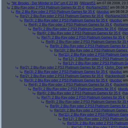
"Mr. Brooks - Der Mörder in Dir" um € 22,99
(
Wizard51
am 07.08.2008, 23:
2 Blu-Ray oder 2 PS3 Platinum Games für 35 €
(
NoName2007
am 08.08.20
Re: 2 Blu-Ray oder 2 PS3 Platinum Games für 35 €
(
ducduc
am 08.08.20
Re(2): 2 Blu-Ray oder 2 PS3 Platinum Games für 35 €
(
NoName200
Re(3): 2 Blu-Ray oder 2 PS3 Platinum Games für 35 €
(
ducduc
am 
Re(4): 2 Blu-Ray oder 2 PS3 Platinum Games für 35 €
(
NoNam
Re(5): 2 Blu-Ray oder 2 PS3 Platinum Games für 35 €
(
Wiza
Re(6): 2 Blu-Ray oder 2 PS3 Platinum Games für 35 €
(
No
Re(7): 2 Blu-Ray oder 2 PS3 Platinum Games für 35 €
(
Re(8): 2 Blu-Ray oder 2 PS3 Platinum Games für 35 
Re(9): 2 Blu-Ray oder 2 PS3 Platinum Games für 
Re(10): 2 Blu-Ray oder 2 PS3 Platinum Games 
Re(11): 2 Blu-Ray oder 2 PS3 Platinum Game
Re(12): 2 Blu-Ray oder 2 PS3 Platinum G
Re(12): 2 Blu-Ray oder 2 PS3 Platinum G
Re(2): 2 Blu-Ray oder 2 PS3 Platinum Games für 35 €
(
John_Doe
am 
Re(3): 2 Blu-Ray oder 2 PS3 Platinum Games für 35 €
(
ducduc
am 
Re(2): 2 Blu-Ray oder 2 PS3 Platinum Games für 35 €
(
hackenbush
a
Re(3): 2 Blu-Ray oder 2 PS3 Platinum Games für 35 €
(
ducduc
am 
Re(4): 2 Blu-Ray oder 2 PS3 Platinum Games für 35 €
(
hacken
Re(5): 2 Blu-Ray oder 2 PS3 Platinum Games für 35 €
(
ducd
Re(6): 2 Blu-Ray oder 2 PS3 Platinum Games für 35 €
(
ha
Re(7): 2 Blu-Ray oder 2 PS3 Platinum Games für 35 €
(
Re(8): 2 Blu-Ray oder 2 PS3 Platinum Games für 35 
Re(9): 2 Blu-Ray oder 2 PS3 Platinum Games für 
Re(10): 2 Blu-Ray oder 2 PS3 Platinum Games 
Re(11): 2 Blu-Ray oder 2 PS3 Platinum Game
Re(12): 2 Blu-Ray oder 2 PS3 Platinum G
Re(13): 2 Blu-Ray oder 2 PS3 Platinum
Re(14): 2 Blu-Ray oder 2 PS3 Plati