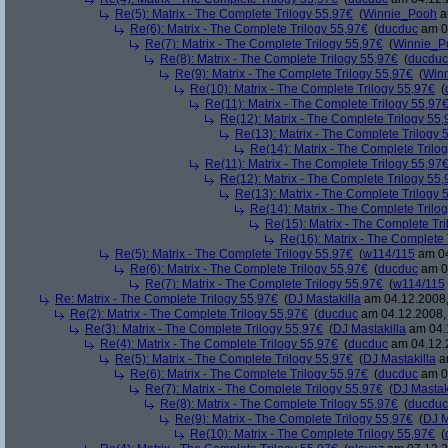
Re(5): Matrix - The Complete Trilogy 55,97€
(
Winnie_Pooh
a
Re(6): Matrix - The Complete Trilogy 55,97€
(
ducduc
am 04
Re(7): Matrix - The Complete Trilogy 55,97€
(
Winnie_P
Re(8): Matrix - The Complete Trilogy 55,97€
(
ducduc
Re(9): Matrix - The Complete Trilogy 55,97€
(
Win
Re(10): Matrix - The Complete Trilogy 55,97€
(
Re(11): Matrix - The Complete Trilogy 55,97
Re(12): Matrix - The Complete Trilogy 55
Re(13): Matrix - The Complete Trilogy 
Re(14): Matrix - The Complete Trilo
Re(11): Matrix - The Complete Trilogy 55,97
Re(12): Matrix - The Complete Trilogy 55
Re(13): Matrix - The Complete Trilogy 
Re(14): Matrix - The Complete Trilo
Re(15): Matrix - The Complete Tr
Re(16): Matrix - The Complete 
Re(5): Matrix - The Complete Trilogy 55,97€
(
w114/115
am 04
Re(6): Matrix - The Complete Trilogy 55,97€
(
ducduc
am 04
Re(7): Matrix - The Complete Trilogy 55,97€
(
w114/115
Re: Matrix - The Complete Trilogy 55,97€
(
DJ Mastakilla
am 04.12.2008,
Re(2): Matrix - The Complete Trilogy 55,97€
(
ducduc
am 04.12.2008, 
Re(3): Matrix - The Complete Trilogy 55,97€
(
DJ Mastakilla
am 04.1
Re(4): Matrix - The Complete Trilogy 55,97€
(
ducduc
am 04.12.2
Re(5): Matrix - The Complete Trilogy 55,97€
(
DJ Mastakilla
am
Re(6): Matrix - The Complete Trilogy 55,97€
(
ducduc
am 04
Re(7): Matrix - The Complete Trilogy 55,97€
(
DJ Mastak
Re(8): Matrix - The Complete Trilogy 55,97€
(
ducduc
Re(9): Matrix - The Complete Trilogy 55,97€
(
DJ M
Re(10): Matrix - The Complete Trilogy 55,97€
(