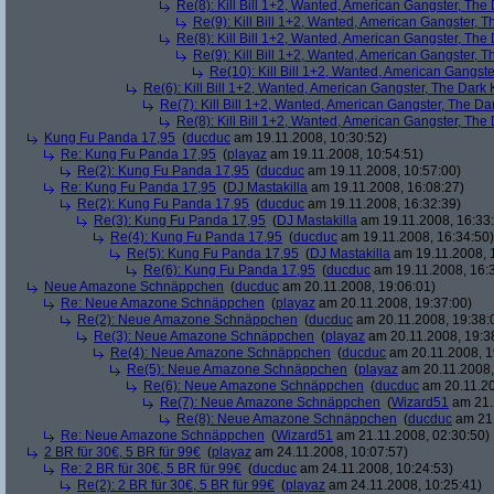
Re(8): Kill Bill 1+2, Wanted, American Gangster, The
Re(9): Kill Bill 1+2, Wanted, American Gangster, T
Re(8): Kill Bill 1+2, Wanted, American Gangster, The
Re(9): Kill Bill 1+2, Wanted, American Gangster, T
Re(10): Kill Bill 1+2, Wanted, American Gangste
Re(6): Kill Bill 1+2, Wanted, American Gangster, The Dark 
Re(7): Kill Bill 1+2, Wanted, American Gangster, The Da
Re(8): Kill Bill 1+2, Wanted, American Gangster, The
Kung Fu Panda 17,95
(
ducduc
am 19.11.2008, 10:30:52)
Re: Kung Fu Panda 17,95
(
playaz
am 19.11.2008, 10:54:51)
Re(2): Kung Fu Panda 17,95
(
ducduc
am 19.11.2008, 10:57:00)
Re: Kung Fu Panda 17,95
(
DJ Mastakilla
am 19.11.2008, 16:08:27)
Re(2): Kung Fu Panda 17,95
(
ducduc
am 19.11.2008, 16:32:39)
Re(3): Kung Fu Panda 17,95
(
DJ Mastakilla
am 19.11.2008, 16:33
Re(4): Kung Fu Panda 17,95
(
ducduc
am 19.11.2008, 16:34:50)
Re(5): Kung Fu Panda 17,95
(
DJ Mastakilla
am 19.11.2008, 
Re(6): Kung Fu Panda 17,95
(
ducduc
am 19.11.2008, 16:
Neue Amazone Schnäppchen
(
ducduc
am 20.11.2008, 19:06:01)
Re: Neue Amazone Schnäppchen
(
playaz
am 20.11.2008, 19:37:00)
Re(2): Neue Amazone Schnäppchen
(
ducduc
am 20.11.2008, 19:38:
Re(3): Neue Amazone Schnäppchen
(
playaz
am 20.11.2008, 19:3
Re(4): Neue Amazone Schnäppchen
(
ducduc
am 20.11.2008, 1
Re(5): Neue Amazone Schnäppchen
(
playaz
am 20.11.2008,
Re(6): Neue Amazone Schnäppchen
(
ducduc
am 20.11.20
Re(7): Neue Amazone Schnäppchen
(
Wizard51
am 21.
Re(8): Neue Amazone Schnäppchen
(
ducduc
am 21.
Re: Neue Amazone Schnäppchen
(
Wizard51
am 21.11.2008, 02:30:50)
2 BR für 30€, 5 BR für 99€
(
playaz
am 24.11.2008, 10:07:57)
Re: 2 BR für 30€, 5 BR für 99€
(
ducduc
am 24.11.2008, 10:24:53)
Re(2): 2 BR für 30€, 5 BR für 99€
(
playaz
am 24.11.2008, 10:25:41)