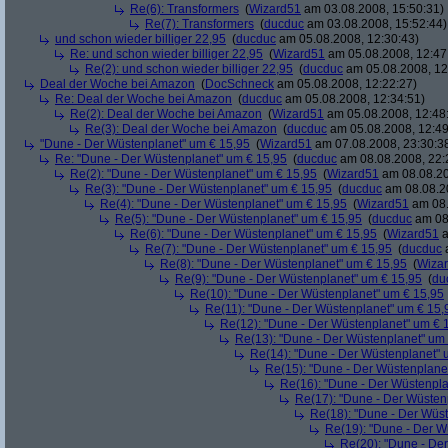
Re(6): Transformers
(
Wizard51
am 03.08.2008, 15:50:31)
Re(7): Transformers
(
ducduc
am 03.08.2008, 15:52:44)
und schon wieder billiger 22,95
(
ducduc
am 05.08.2008, 12:30:43)
Re: und schon wieder billiger 22,95
(
Wizard51
am 05.08.2008, 12:47
Re(2): und schon wieder billiger 22,95
(
ducduc
am 05.08.2008, 12
Deal der Woche bei Amazon
(
DocSchneck
am 05.08.2008, 12:22:27)
Re: Deal der Woche bei Amazon
(
ducduc
am 05.08.2008, 12:34:51)
Re(2): Deal der Woche bei Amazon
(
Wizard51
am 05.08.2008, 12:48
Re(3): Deal der Woche bei Amazon
(
ducduc
am 05.08.2008, 12:49
"Dune - Der Wüstenplanet" um € 15,95
(
Wizard51
am 07.08.2008, 23:30:3
Re: "Dune - Der Wüstenplanet" um € 15,95
(
ducduc
am 08.08.2008, 22:
Re(2): "Dune - Der Wüstenplanet" um € 15,95
(
Wizard51
am 08.08.20
Re(3): "Dune - Der Wüstenplanet" um € 15,95
(
ducduc
am 08.08.20
Re(4): "Dune - Der Wüstenplanet" um € 15,95
(
Wizard51
am 08.
Re(5): "Dune - Der Wüstenplanet" um € 15,95
(
ducduc
am 08.
Re(6): "Dune - Der Wüstenplanet" um € 15,95
(
Wizard51
a
Re(7): "Dune - Der Wüstenplanet" um € 15,95
(
ducduc
a
Re(8): "Dune - Der Wüstenplanet" um € 15,95
(
Wiza
Re(9): "Dune - Der Wüstenplanet" um € 15,95
(
du
Re(10): "Dune - Der Wüstenplanet" um € 15,95
Re(11): "Dune - Der Wüstenplanet" um € 15,
Re(12): "Dune - Der Wüstenplanet" um € 
Re(13): "Dune - Der Wüstenplanet" um
Re(14): "Dune - Der Wüstenplanet" 
Re(15): "Dune - Der Wüstenplane
Re(16): "Dune - Der Wüstenpla
Re(17): "Dune - Der Wüsten
Re(18): "Dune - Der Wüs
Re(19): "Dune - Der W
Re(20): "Dune - De