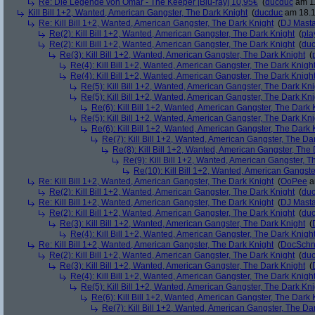
Re: Die Legende von Omar - The Keeper [Blu-ray] 10,95€
(
ducduc
am 11
Kill Bill 1+2, Wanted, American Gangster, The Dark Knight
(
ducduc
am 18.1
Re: Kill Bill 1+2, Wanted, American Gangster, The Dark Knight
(
DJ Masta
Re(2): Kill Bill 1+2, Wanted, American Gangster, The Dark Knight
(
pla
Re(2): Kill Bill 1+2, Wanted, American Gangster, The Dark Knight
(
du
Re(3): Kill Bill 1+2, Wanted, American Gangster, The Dark Knight
(
Re(4): Kill Bill 1+2, Wanted, American Gangster, The Dark Knigh
Re(4): Kill Bill 1+2, Wanted, American Gangster, The Dark Knigh
Re(5): Kill Bill 1+2, Wanted, American Gangster, The Dark Kni
Re(5): Kill Bill 1+2, Wanted, American Gangster, The Dark Kni
Re(6): Kill Bill 1+2, Wanted, American Gangster, The Dark 
Re(5): Kill Bill 1+2, Wanted, American Gangster, The Dark Kni
Re(6): Kill Bill 1+2, Wanted, American Gangster, The Dark 
Re(7): Kill Bill 1+2, Wanted, American Gangster, The Da
Re(8): Kill Bill 1+2, Wanted, American Gangster, The
Re(9): Kill Bill 1+2, Wanted, American Gangster, T
Re(10): Kill Bill 1+2, Wanted, American Gangste
Re: Kill Bill 1+2, Wanted, American Gangster, The Dark Knight
(
OoPee
a
Re(2): Kill Bill 1+2, Wanted, American Gangster, The Dark Knight
(
du
Re: Kill Bill 1+2, Wanted, American Gangster, The Dark Knight
(
DJ Masta
Re(2): Kill Bill 1+2, Wanted, American Gangster, The Dark Knight
(
du
Re(3): Kill Bill 1+2, Wanted, American Gangster, The Dark Knight
(
Re(4): Kill Bill 1+2, Wanted, American Gangster, The Dark Knigh
Re: Kill Bill 1+2, Wanted, American Gangster, The Dark Knight
(
DocSchn
Re(2): Kill Bill 1+2, Wanted, American Gangster, The Dark Knight
(
du
Re(3): Kill Bill 1+2, Wanted, American Gangster, The Dark Knight
(
Re(4): Kill Bill 1+2, Wanted, American Gangster, The Dark Knigh
Re(5): Kill Bill 1+2, Wanted, American Gangster, The Dark Kni
Re(6): Kill Bill 1+2, Wanted, American Gangster, The Dark 
Re(7): Kill Bill 1+2, Wanted, American Gangster, The Da