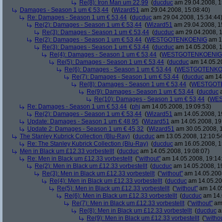
Re(8): Iron Man um 22,99
(
ducduc
am 29.04.2008, 1
Damages - Season 1 um € 53,44
(
Wizard51
am 29.04.2008, 15:08:40)
Re: Damages - Season 1 um € 53,44
(
ducduc
am 29.04.2008, 15:34:44
Re(2): Damages - Season 1 um € 53,44
(
Wizard51
am 29.04.2008, 1
Re(3): Damages - Season 1 um € 53,44
(
ducduc
am 29.04.2008, 1
Re(2): Damages - Season 1 um € 53,44
(
WESTGOTENKOENIG
am 14
Re(3): Damages - Season 1 um € 53,44
(
ducduc
am 14.05.2008, 1
Re(4): Damages - Season 1 um € 53,44
(
WESTGOTENKOENIG
Re(5): Damages - Season 1 um € 53,44
(
ducduc
am 14.05.20
Re(6): Damages - Season 1 um € 53,44
(
WESTGOTENKO
Re(7): Damages - Season 1 um € 53,44
(
ducduc
am 14.
Re(8): Damages - Season 1 um € 53,44
(
WESTGOT
Re(9): Damages - Season 1 um € 53,44
(
ducduc
a
Re(10): Damages - Season 1 um € 53,44
(
WES
Re: Damages - Season 1 um € 53,44
(
phj
am 14.05.2008, 19:09:53)
Re(2): Damages - Season 1 um € 53,44
(
Wizard51
am 14.05.2008, 1
Update: Damages - Season 1 um € 48,95
(
Wizard51
am 14.05.2008, 19
Update 2: Damages - Season 1 um € 45,32
(
Wizard51
am 30.05.2008, 1
The Stanley Kubrick Collection (Blu-Ray)
(
ducduc
am 13.05.2008, 12:10:5
Re: The Stanley Kubrick Collection (Blu-Ray)
(
ducduc
am 16.05.2008, 1
Men in Black um £12.33 vorbestellt
(
ducduc
am 14.05.2008, 19:08:07)
Re: Men in Black um £12.33 vorbestellt
(
"without"
am 14.05.2008, 19:14
Re(2): Men in Black um £12.33 vorbestellt
(
ducduc
am 14.05.2008, 1
Re(3): Men in Black um £12.33 vorbestellt
(
"without"
am 14.05.2008
Re(4): Men in Black um £12.33 vorbestellt
(
ducduc
am 14.05.20
Re(5): Men in Black um £12.33 vorbestellt
(
"without"
am 14.05
Re(6): Men in Black um £12.33 vorbestellt
(
ducduc
am 14.
Re(7): Men in Black um £12.33 vorbestellt
(
"without"
am 
Re(8): Men in Black um £12.33 vorbestellt
(
ducduc
a
Re(9): Men in Black um £12.33 vorbestellt
(
"witho