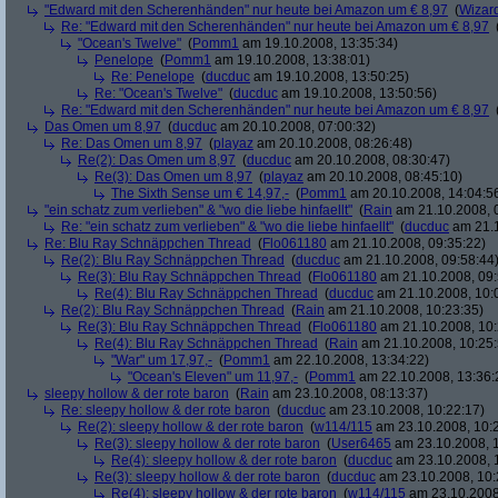
"Edward mit den Scherenhänden" nur heute bei Amazon um € 8,97
(
Wizar
Re: "Edward mit den Scherenhänden" nur heute bei Amazon um € 8,97
"Ocean's Twelve"
(
Pomm1
am 19.10.2008, 13:35:34)
Penelope
(
Pomm1
am 19.10.2008, 13:38:01)
Re: Penelope
(
ducduc
am 19.10.2008, 13:50:25)
Re: "Ocean's Twelve"
(
ducduc
am 19.10.2008, 13:50:56)
Re: "Edward mit den Scherenhänden" nur heute bei Amazon um € 8,97
Das Omen um 8,97
(
ducduc
am 20.10.2008, 07:00:32)
Re: Das Omen um 8,97
(
playaz
am 20.10.2008, 08:26:48)
Re(2): Das Omen um 8,97
(
ducduc
am 20.10.2008, 08:30:47)
Re(3): Das Omen um 8,97
(
playaz
am 20.10.2008, 08:45:10)
The Sixth Sense um € 14,97,-
(
Pomm1
am 20.10.2008, 14:04:5
"ein schatz zum verlieben" & "wo die liebe hinfaellt"
(
Rain
am 21.10.2008, 
Re: "ein schatz zum verlieben" & "wo die liebe hinfaellt"
(
ducduc
am 21.1
Re: Blu Ray Schnäppchen Thread
(
Flo061180
am 21.10.2008, 09:35:22)
Re(2): Blu Ray Schnäppchen Thread
(
ducduc
am 21.10.2008, 09:58:44
Re(3): Blu Ray Schnäppchen Thread
(
Flo061180
am 21.10.2008, 09:
Re(4): Blu Ray Schnäppchen Thread
(
ducduc
am 21.10.2008, 10:
Re(2): Blu Ray Schnäppchen Thread
(
Rain
am 21.10.2008, 10:23:35)
Re(3): Blu Ray Schnäppchen Thread
(
Flo061180
am 21.10.2008, 10:
Re(4): Blu Ray Schnäppchen Thread
(
Rain
am 21.10.2008, 10:25:
"War" um 17,97,-
(
Pomm1
am 22.10.2008, 13:34:22)
"Ocean's Eleven" um 11,97,-
(
Pomm1
am 22.10.2008, 13:36:
sleepy hollow & der rote baron
(
Rain
am 23.10.2008, 08:13:37)
Re: sleepy hollow & der rote baron
(
ducduc
am 23.10.2008, 10:22:17)
Re(2): sleepy hollow & der rote baron
(
w114/115
am 23.10.2008, 10:
Re(3): sleepy hollow & der rote baron
(
User6465
am 23.10.2008, 1
Re(4): sleepy hollow & der rote baron
(
ducduc
am 23.10.2008, 
Re(3): sleepy hollow & der rote baron
(
ducduc
am 23.10.2008, 10:
Re(4): sleepy hollow & der rote baron
(
w114/115
am 23.10.2008