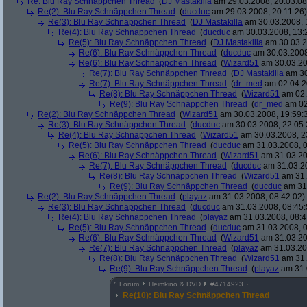
Re: Blu Ray Schnäppchen Thread
(
DJ Mastakilla
am 29.03.2008, 20:03:08
Re(2): Blu Ray Schnäppchen Thread
(
ducduc
am 29.03.2008, 20:11:26)
Re(3): Blu Ray Schnäppchen Thread
(
DJ Mastakilla
am 30.03.2008, 
Re(4): Blu Ray Schnäppchen Thread
(
ducduc
am 30.03.2008, 13:
Re(5): Blu Ray Schnäppchen Thread
(
DJ Mastakilla
am 30.03.2
Re(6): Blu Ray Schnäppchen Thread
(
ducduc
am 30.03.2008
Re(6): Blu Ray Schnäppchen Thread
(
Wizard51
am 30.03.20
Re(7): Blu Ray Schnäppchen Thread
(
DJ Mastakilla
am 30
Re(7): Blu Ray Schnäppchen Thread
(
dr_med
am 02.04.2
Re(8): Blu Ray Schnäppchen Thread
(
Wizard51
am 02.
Re(9): Blu Ray Schnäppchen Thread
(
dr_med
am 02
Re(2): Blu Ray Schnäppchen Thread
(
Wizard51
am 30.03.2008, 19:59:
Re(3): Blu Ray Schnäppchen Thread
(
ducduc
am 30.03.2008, 22:05:
Re(4): Blu Ray Schnäppchen Thread
(
Wizard51
am 30.03.2008, 2
Re(5): Blu Ray Schnäppchen Thread
(
ducduc
am 31.03.2008, 0
Re(6): Blu Ray Schnäppchen Thread
(
Wizard51
am 31.03.20
Re(7): Blu Ray Schnäppchen Thread
(
ducduc
am 31.03.20
Re(8): Blu Ray Schnäppchen Thread
(
Wizard51
am 31.
Re(9): Blu Ray Schnäppchen Thread
(
ducduc
am 31.
Re(2): Blu Ray Schnäppchen Thread
(
playaz
am 31.03.2008, 08:42:02)
Re(3): Blu Ray Schnäppchen Thread
(
ducduc
am 31.03.2008, 08:45:
Re(4): Blu Ray Schnäppchen Thread
(
playaz
am 31.03.2008, 08:4
Re(5): Blu Ray Schnäppchen Thread
(
ducduc
am 31.03.2008, 0
Re(6): Blu Ray Schnäppchen Thread
(
Wizard51
am 31.03.20
Re(7): Blu Ray Schnäppchen Thread
(
playaz
am 31.03.20
Re(8): Blu Ray Schnäppchen Thread
(
Wizard51
am 31.
Re(9): Blu Ray Schnäppchen Thread
(
playaz
am 31.
^
Forum
Heimkino & DVD
#
4714923
Re(10): Blu Ray Schnäppchen Thread