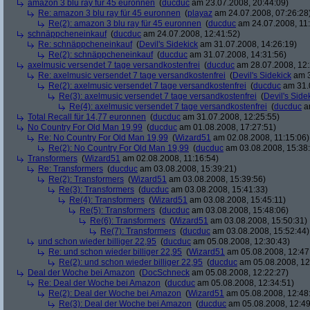
amazon 3 blu ray für 45 euronnen
(
ducduc
am 23.07.2008, 20:44:09)
Re: amazon 3 blu ray für 45 euronnen
(
playaz
am 24.07.2008, 07:26:28
Re(2): amazon 3 blu ray für 45 euronnen
(
ducduc
am 24.07.2008, 11:
schnäppcheneinkauf
(
ducduc
am 24.07.2008, 12:41:52)
Re: schnäppcheneinkauf
(
Devil's Sidekick
am 31.07.2008, 14:26:19)
Re(2): schnäppcheneinkauf
(
ducduc
am 31.07.2008, 14:31:56)
axelmusic versendet 7 tage versandkostenfrei
(
ducduc
am 28.07.2008, 12:
Re: axelmusic versendet 7 tage versandkostenfrei
(
Devil's Sidekick
am 3
Re(2): axelmusic versendet 7 tage versandkostenfrei
(
ducduc
am 31.0
Re(3): axelmusic versendet 7 tage versandkostenfrei
(
Devil's Side
Re(4): axelmusic versendet 7 tage versandkostenfrei
(
ducduc
am
Total Recall für 14,77 euronnen
(
ducduc
am 31.07.2008, 12:25:55)
No Country For Old Man 19,99
(
ducduc
am 01.08.2008, 17:27:51)
Re: No Country For Old Man 19,99
(
Wizard51
am 02.08.2008, 11:15:06)
Re(2): No Country For Old Man 19,99
(
ducduc
am 03.08.2008, 15:38
Transformers
(
Wizard51
am 02.08.2008, 11:16:54)
Re: Transformers
(
ducduc
am 03.08.2008, 15:39:21)
Re(2): Transformers
(
Wizard51
am 03.08.2008, 15:39:56)
Re(3): Transformers
(
ducduc
am 03.08.2008, 15:41:33)
Re(4): Transformers
(
Wizard51
am 03.08.2008, 15:45:11)
Re(5): Transformers
(
ducduc
am 03.08.2008, 15:48:06)
Re(6): Transformers
(
Wizard51
am 03.08.2008, 15:50:31)
Re(7): Transformers
(
ducduc
am 03.08.2008, 15:52:44)
und schon wieder billiger 22,95
(
ducduc
am 05.08.2008, 12:30:43)
Re: und schon wieder billiger 22,95
(
Wizard51
am 05.08.2008, 12:47
Re(2): und schon wieder billiger 22,95
(
ducduc
am 05.08.2008, 12
Deal der Woche bei Amazon
(
DocSchneck
am 05.08.2008, 12:22:27)
Re: Deal der Woche bei Amazon
(
ducduc
am 05.08.2008, 12:34:51)
Re(2): Deal der Woche bei Amazon
(
Wizard51
am 05.08.2008, 12:48
Re(3): Deal der Woche bei Amazon
(
ducduc
am 05.08.2008, 12:49