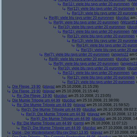
Re(11): viele blu rays unter 20 euronnen
(
Wi
Re(12): viele blu rays unter 20 euronnen
Re(13): viele blu rays unter 20 euronn
Re(8): viele blu rays unter 20 euronnen
(
ducduc
am 2
Re(9): viele blu rays unter 20 euronnen
(
Wizard5
Re(10): viele blu rays unter 20 euronnen
(
ducd
Re(11): viele blu rays unter 20 euronnen
(
Wi
Re(12): viele blu rays unter 20 euronnen
Re(13): viele blu rays unter 20 euronn
Re(14): viele blu rays unter 20 euro
Re(15): viele blu rays unter 20 e
Re(7): viele blu rays unter 20 euronnen
(
angelo22
am 0
Re(8): viele blu rays unter 20 euronnen
(
ducduc
am 0
Re(9): viele blu rays unter 20 euronnen
(
angelo2
Re(10): viele blu rays unter 20 euronnen
(
ducd
Re(11): viele blu rays unter 20 euronnen
(
an
Re(12): viele blu rays unter 20 euronnen
Re(12): viele blu rays unter 20 euronnen
Die Fliege, 19,90
(
playaz
am 25.10.2008, 21:15:29)
Die Fliege, 19,90
(
playaz
am 25.10.2008, 21:15:44)
Re: Die Fliege, 19,90
(
ducduc
am 25.10.2008, 21:23:05)
Die Mumie Trilogie um 44,99
(
ducduc
am 25.10.2008, 21:38:09)
Re: Die Mumie Trilogie um 44,99
(
playaz
am 25.10.2008, 21:59:52)
Re(2): Die Mumie Trilogie um 44,99
(
ducduc
am 26.10.2008, 09:02:2
Re(3): Die Mumie Trilogie um 44,99
(
playaz
am 26.10.2008, 12:12
Re(4): Die Mumie Trilogie um 44,99
(
ducduc
am 26.10.2008, 14
Re: Die Mumie Trilogie um 44,99
(
cermi
am 26.10.2008, 11:07:12)
Re(2): Die Mumie Trilogie um 44,99
(
ducduc
am 27.10.2008, 08:34:5
Dune - Der Wüstenplanet (Blu-ray Disc) 13,95
(
playaz
am 27.10.2008, 09: