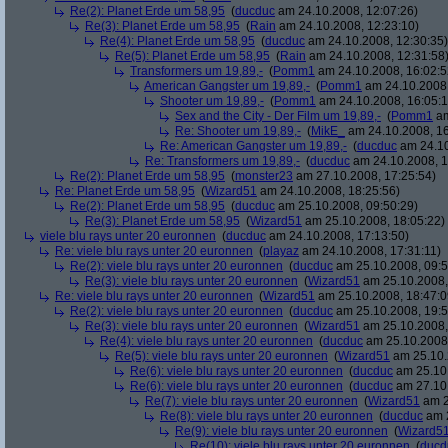
Re(2): Planet Erde um 58,95
(
ducduc
am 24.10.2008, 12:07:26)
Re(3): Planet Erde um 58,95
(
Rain
am 24.10.2008, 12:23:10)
Re(4): Planet Erde um 58,95
(
ducduc
am 24.10.2008, 12:30:35)
Re(5): Planet Erde um 58,95
(
Rain
am 24.10.2008, 12:31:58
Transformers um 19,89,-
(
Pomm1
am 24.10.2008, 16:02:5
American Gangster um 19,89,-
(
Pomm1
am 24.10.2008,
Shooter um 19,89,-
(
Pomm1
am 24.10.2008, 16:05:1
Sex and the City - Der Film um 19,89,-
(
Pomm1
am
Re: Shooter um 19,89,-
(
MikE_
am 24.10.2008, 16
Re: American Gangster um 19,89,-
(
ducduc
am 24.10
Re: Transformers um 19,89,-
(
ducduc
am 24.10.2008, 1
Re(2): Planet Erde um 58,95
(
monster23
am 27.10.2008, 17:25:54)
Re: Planet Erde um 58,95
(
Wizard51
am 24.10.2008, 18:25:56)
Re(2): Planet Erde um 58,95
(
ducduc
am 25.10.2008, 09:50:29)
Re(3): Planet Erde um 58,95
(
Wizard51
am 25.10.2008, 18:05:22)
viele blu rays unter 20 euronnen
(
ducduc
am 24.10.2008, 17:13:50)
Re: viele blu rays unter 20 euronnen
(
playaz
am 24.10.2008, 17:31:11)
Re(2): viele blu rays unter 20 euronnen
(
ducduc
am 25.10.2008, 09:5
Re(3): viele blu rays unter 20 euronnen
(
Wizard51
am 25.10.2008,
Re: viele blu rays unter 20 euronnen
(
Wizard51
am 25.10.2008, 18:47:0
Re(2): viele blu rays unter 20 euronnen
(
ducduc
am 25.10.2008, 19:5
Re(3): viele blu rays unter 20 euronnen
(
Wizard51
am 25.10.2008,
Re(4): viele blu rays unter 20 euronnen
(
ducduc
am 25.10.2008,
Re(5): viele blu rays unter 20 euronnen
(
Wizard51
am 25.10.
Re(6): viele blu rays unter 20 euronnen
(
ducduc
am 25.10.
Re(6): viele blu rays unter 20 euronnen
(
ducduc
am 27.10.
Re(7): viele blu rays unter 20 euronnen
(
Wizard51
am 2
Re(8): viele blu rays unter 20 euronnen
(
ducduc
am 2
Re(9): viele blu rays unter 20 euronnen
(
Wizard5
Re(10): viele blu rays unter 20 euronnen
(
ducd