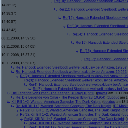
Re(10): Hancock Extended Steelbook weltweit 
14:36:12)
Re(11): Hancock Extended Steelbook weltwei
14:38:37)
Re(12): Hancock Extended Steelbook welt
14:40:57)
Re(13): Hancock Extended Steelbook w
14:43:42)
Re(14): Hancock Extended Steelbook
08.11.2008, 14:59:50)
Re(15): Hancock Extended Steelb
08.11.2008, 15:04:05)
Re(16): Hancock Extended Stee
10.11.2008, 16:37:21)
Re(17): Hancock Extended S
10.11.2008, 16:58:07)
Re: Hancock Extended Steelbook weltweit exklusiv bei Amazon, 19,95€
Re: Hancock Extended Steelbook weltweit exklusiv bei Amazon, 19,95€
Re(2): Hancock Extended Steelbook weltweit exklusiv bei Amazon, 1
Re(3): Hancock Extended Steelbook weltweit exklusiv bei Amazon,
Re(4): Hancock Extended Steelbook weltweit exklusiv bei Amaz
Re(5): Hancock Extended Steelbook weltweit exklusiv bei A
Die Legende von Omar - The Keeper [Blu-ray] 10,95€
(
playaz
am 11.11.200
Re: Die Legende von Omar - The Keeper [Blu-ray] 10,95€
(
ducduc
am 11
Kill Bill 1+2, Wanted, American Gangster, The Dark Knight
(
ducduc
am 18.1
Re: Kill Bill 1+2, Wanted, American Gangster, The Dark Knight
(
DJ Masta
Re(2): Kill Bill 1+2, Wanted, American Gangster, The Dark Knight
(
pla
Re(2): Kill Bill 1+2, Wanted, American Gangster, The Dark Knight
(
du
Re(3): Kill Bill 1+2, Wanted, American Gangster, The Dark Knight
(
Re(4): Kill Bill 1+2, Wanted, American Gangster, The Dark Knigh
Re(4): Kill Bill 1+2, Wanted, American Gangster, The Dark Knigh