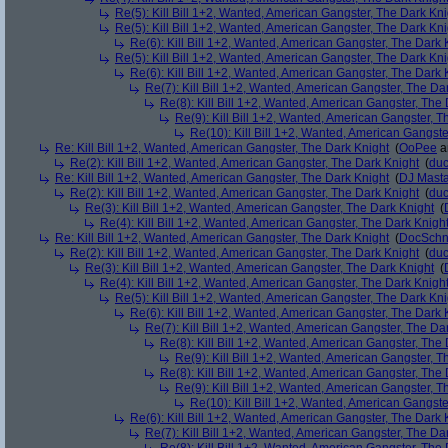
Re(5): Kill Bill 1+2, Wanted, American Gangster, The Dark Kni
Re(5): Kill Bill 1+2, Wanted, American Gangster, The Dark Kni
Re(6): Kill Bill 1+2, Wanted, American Gangster, The Dark 
Re(5): Kill Bill 1+2, Wanted, American Gangster, The Dark Kni
Re(6): Kill Bill 1+2, Wanted, American Gangster, The Dark 
Re(7): Kill Bill 1+2, Wanted, American Gangster, The Da
Re(8): Kill Bill 1+2, Wanted, American Gangster, The
Re(9): Kill Bill 1+2, Wanted, American Gangster, T
Re(10): Kill Bill 1+2, Wanted, American Gangste
Re: Kill Bill 1+2, Wanted, American Gangster, The Dark Knight
(
OoPee
a
Re(2): Kill Bill 1+2, Wanted, American Gangster, The Dark Knight
(
du
Re: Kill Bill 1+2, Wanted, American Gangster, The Dark Knight
(
DJ Masta
Re(2): Kill Bill 1+2, Wanted, American Gangster, The Dark Knight
(
du
Re(3): Kill Bill 1+2, Wanted, American Gangster, The Dark Knight
(
Re(4): Kill Bill 1+2, Wanted, American Gangster, The Dark Knigh
Re: Kill Bill 1+2, Wanted, American Gangster, The Dark Knight
(
DocSchn
Re(2): Kill Bill 1+2, Wanted, American Gangster, The Dark Knight
(
du
Re(3): Kill Bill 1+2, Wanted, American Gangster, The Dark Knight
(
Re(4): Kill Bill 1+2, Wanted, American Gangster, The Dark Knigh
Re(5): Kill Bill 1+2, Wanted, American Gangster, The Dark Kni
Re(6): Kill Bill 1+2, Wanted, American Gangster, The Dark 
Re(7): Kill Bill 1+2, Wanted, American Gangster, The Da
Re(8): Kill Bill 1+2, Wanted, American Gangster, The
Re(9): Kill Bill 1+2, Wanted, American Gangster, T
Re(8): Kill Bill 1+2, Wanted, American Gangster, The
Re(9): Kill Bill 1+2, Wanted, American Gangster, T
Re(10): Kill Bill 1+2, Wanted, American Gangste
Re(6): Kill Bill 1+2, Wanted, American Gangster, The Dark 
Re(7): Kill Bill 1+2, Wanted, American Gangster, The Da