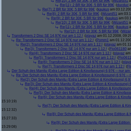
Re(10): 2 BR für 30€, 5 BR für 99€
(
Wizard51
a
Re(11): 2 BR für 30€, 5 BR für 99€
(
ducduc
a
Re(7): 2 BR für 30€, 5 BR für 99€
(
kaukus
am 03.12.200
Re(8): 2 BR für 30€, 5 BR für 99€
(
Wizard51
am 03.1
Re(9): 2 BR für 30€, 5 BR für 99€
(
kaukus
am 03.1
Re(10): 2 BR für 30€, 5 BR für 99€
(
Wizard51
a
Re(11): 2 BR für 30€, 5 BR für 99€
(
kaukus
a
Re(12): 2 BR für 30€, 5 BR für 99€
(
Wiza
Transformers 2 Disc SE 14,97€ nur am 1.12.!
(
playaz
am 01.12.2008, 09:2
Re: Transformers 2 Disc SE 14,97€ nur am 1.12.!
(
Pomm1
am 01.12.200
Re(2): Transformers 2 Disc SE 14,97€ nur am 1.12.!
(
playaz
am 01.12
Re(3): Transformers 2 Disc SE 14,97€ nur am 1.12.!
(
Flo061180
am
Re(4): Transformers 2 Disc SE 14,97€ nur am 1.12.!
(
playaz
am 
Re(5): Transformers 2 Disc SE 14,97€ nur am 1.12.!
(
Flo061
Re(6): Transformers 2 Disc SE 14,97€ nur am 1.12.!
(
play
Re(7): Transformers 2 Disc SE 14,97€ nur am 1.12.!
(
Fl
Der Schuh des Manitu (Extra Large Edition & Kinofassung) 6,97€ -- nur am
Re: Der Schuh des Manitu (Extra Large Edition & Kinofassung) 6,97€ -- 
Re(2): Der Schuh des Manitu (Extra Large Edition & Kinofassung) 6,9
Re(3): Der Schuh des Manitu (Extra Large Edition & Kinofassung) 6
Re(4): Der Schuh des Manitu (Extra Large Edition & Kinofassung
Re(5): Der Schuh des Manitu (Extra Large Edition & Kinofass
Re(6): Der Schuh des Manitu (Extra Large Edition & Kinofa
15:10:19)
Re(7): Der Schuh des Manitu (Extra Large Edition & Kin
15:12:32)
Re(8): Der Schuh des Manitu (Extra Large Edition & 
15:27:33)
Re(9): Der Schuh des Manitu (Extra Large Edition 
15:29:08)