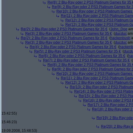
Re(8): 2 Blu-Ray oder 2 PS3 Platinum Games für 35 
Re(9): 2 Blu-Ray oder 2 PS3 Platinum Games für 
Re(10): 2 Blu-Ray oder 2 PS3 Platinum Games 
Re(11): 2 Blu-Ray oder 2 PS3 Platinum Game
Re(12): 2 Blu-Ray oder 2 PS3 Platinum G
Re(12): 2 Blu-Ray oder 2 PS3 Platinum G
Re(2): 2 Blu-Ray oder 2 PS3 Platinum Games für 35 €
(
John_Doe
am 
Re(3): 2 Blu-Ray oder 2 PS3 Platinum Games für 35 €
(
ducduc
am 
Re(2): 2 Blu-Ray oder 2 PS3 Platinum Games für 35 €
(
hackenbush
a
Re(3): 2 Blu-Ray oder 2 PS3 Platinum Games für 35 €
(
ducduc
am 
Re(4): 2 Blu-Ray oder 2 PS3 Platinum Games für 35 €
(
hacken
Re(5): 2 Blu-Ray oder 2 PS3 Platinum Games für 35 €
(
ducd
Re(6): 2 Blu-Ray oder 2 PS3 Platinum Games für 35 €
(
ha
Re(7): 2 Blu-Ray oder 2 PS3 Platinum Games für 35 €
(
Re(8): 2 Blu-Ray oder 2 PS3 Platinum Games für 35 
Re(9): 2 Blu-Ray oder 2 PS3 Platinum Games für 
Re(10): 2 Blu-Ray oder 2 PS3 Platinum Games 
Re(11): 2 Blu-Ray oder 2 PS3 Platinum Game
Re(12): 2 Blu-Ray oder 2 PS3 Platinum G
Re(13): 2 Blu-Ray oder 2 PS3 Platinum
Re(14): 2 Blu-Ray oder 2 PS3 Plati
Re(15): 2 Blu-Ray oder 2 PS3 Pl
Re(16): 2 Blu-Ray oder 2 PS3 
Re(17): 2 Blu-Ray oder 2 P
Re(18): 2 Blu-Ray oder 2
15:42:55)
Re(19): 2 Blu-Ray ode
15:46:23)
Re(20): 2 Blu-Ray 
19.09.2008, 15:48:53)