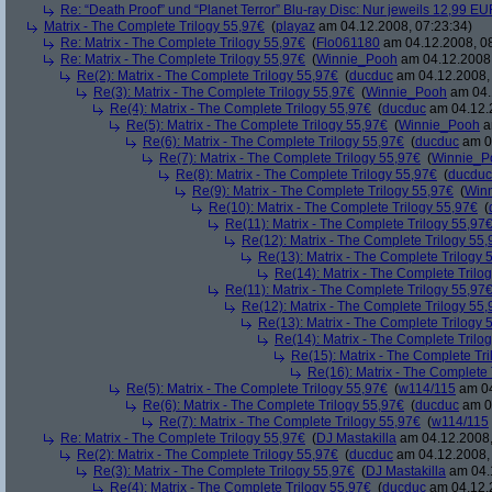
Re: “Death Proof” und “Planet Terror” Blu-ray Disc: Nur jeweils 12,99 E
Matrix - The Complete Trilogy 55,97€
(
playaz
am 04.12.2008, 07:23:34)
Re: Matrix - The Complete Trilogy 55,97€
(
Flo061180
am 04.12.2008, 08
Re: Matrix - The Complete Trilogy 55,97€
(
Winnie_Pooh
am 04.12.2008,
Re(2): Matrix - The Complete Trilogy 55,97€
(
ducduc
am 04.12.2008, 
Re(3): Matrix - The Complete Trilogy 55,97€
(
Winnie_Pooh
am 04.
Re(4): Matrix - The Complete Trilogy 55,97€
(
ducduc
am 04.12.2
Re(5): Matrix - The Complete Trilogy 55,97€
(
Winnie_Pooh
a
Re(6): Matrix - The Complete Trilogy 55,97€
(
ducduc
am 04
Re(7): Matrix - The Complete Trilogy 55,97€
(
Winnie_P
Re(8): Matrix - The Complete Trilogy 55,97€
(
ducduc
Re(9): Matrix - The Complete Trilogy 55,97€
(
Win
Re(10): Matrix - The Complete Trilogy 55,97€
(
Re(11): Matrix - The Complete Trilogy 55,97
Re(12): Matrix - The Complete Trilogy 55
Re(13): Matrix - The Complete Trilogy 
Re(14): Matrix - The Complete Trilo
Re(11): Matrix - The Complete Trilogy 55,97
Re(12): Matrix - The Complete Trilogy 55
Re(13): Matrix - The Complete Trilogy 
Re(14): Matrix - The Complete Trilo
Re(15): Matrix - The Complete Tr
Re(16): Matrix - The Complete 
Re(5): Matrix - The Complete Trilogy 55,97€
(
w114/115
am 04
Re(6): Matrix - The Complete Trilogy 55,97€
(
ducduc
am 04
Re(7): Matrix - The Complete Trilogy 55,97€
(
w114/115
Re: Matrix - The Complete Trilogy 55,97€
(
DJ Mastakilla
am 04.12.2008,
Re(2): Matrix - The Complete Trilogy 55,97€
(
ducduc
am 04.12.2008, 
Re(3): Matrix - The Complete Trilogy 55,97€
(
DJ Mastakilla
am 04.1
Re(4): Matrix - The Complete Trilogy 55,97€
(
ducduc
am 04.12.2