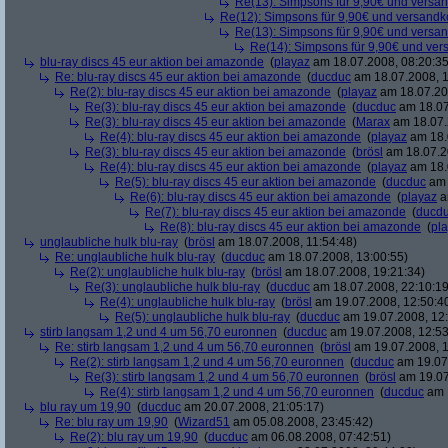
Re(13): Simpsons für 9,90€ und versan
Re(12): Simpsons für 9,90€ und versandko
Re(13): Simpsons für 9,90€ und versan
Re(14): Simpsons für 9,90€ und ver
blu-ray discs 45 eur aktion bei amazonde
(
playaz
am 18.07.2008, 08:20:35
Re: blu-ray discs 45 eur aktion bei amazonde
(
ducduc
am 18.07.2008, 1
Re(2): blu-ray discs 45 eur aktion bei amazonde
(
playaz
am 18.07.200
Re(3): blu-ray discs 45 eur aktion bei amazonde
(
ducduc
am 18.07
Re(3): blu-ray discs 45 eur aktion bei amazonde
(
Marax
am 18.07.
Re(4): blu-ray discs 45 eur aktion bei amazonde
(
playaz
am 18.
Re(3): blu-ray discs 45 eur aktion bei amazonde
(
brösl
am 18.07.2
Re(4): blu-ray discs 45 eur aktion bei amazonde
(
playaz
am 18.
Re(5): blu-ray discs 45 eur aktion bei amazonde
(
ducduc
am 
Re(6): blu-ray discs 45 eur aktion bei amazonde
(
playaz
a
Re(7): blu-ray discs 45 eur aktion bei amazonde
(
ducd
Re(8): blu-ray discs 45 eur aktion bei amazonde
(
pl
unglaubliche hulk blu-ray
(
brösl
am 18.07.2008, 11:54:48)
Re: unglaubliche hulk blu-ray
(
ducduc
am 18.07.2008, 13:00:55)
Re(2): unglaubliche hulk blu-ray
(
brösl
am 18.07.2008, 19:21:34)
Re(3): unglaubliche hulk blu-ray
(
ducduc
am 18.07.2008, 22:10:19
Re(4): unglaubliche hulk blu-ray
(
brösl
am 19.07.2008, 12:50:4
Re(5): unglaubliche hulk blu-ray
(
ducduc
am 19.07.2008, 12:
stirb langsam 1,2 und 4 um 56,70 euronnen
(
ducduc
am 19.07.2008, 12:53
Re: stirb langsam 1,2 und 4 um 56,70 euronnen
(
brösl
am 19.07.2008, 1
Re(2): stirb langsam 1,2 und 4 um 56,70 euronnen
(
ducduc
am 19.07.
Re(3): stirb langsam 1,2 und 4 um 56,70 euronnen
(
brösl
am 19.07
Re(4): stirb langsam 1,2 und 4 um 56,70 euronnen
(
ducduc
am 1
blu ray um 19,90
(
ducduc
am 20.07.2008, 21:05:17)
Re: blu ray um 19,90
(
Wizard51
am 05.08.2008, 23:45:42)
Re(2): blu ray um 19,90
(
ducduc
am 06.08.2008, 07:42:51)