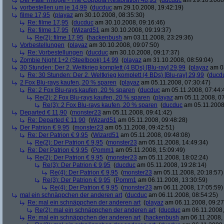
Der Pate Trilogie - The Coppola Restoration 48,95
(
ducduc
am 29.10.2008,
vorbestellen um je 14,99
(
ducduc
am 29.10.2008, 19:42:19)
filme 17,95
(
playaz
am 30.10.2008, 08:35:30)
Re: filme 17,95
(
ducduc
am 30.10.2008, 09:16:46)
Re: filme 17,95
(
Wizard51
am 30.10.2008, 09:19:37)
Re(2): filme 17,95
(
hackenbush
am 03.11.2008, 23:29:36)
Vorbestellungen
(
playaz
am 30.10.2008, 09:07:50)
Re: Vorbestellungen
(
ducduc
am 30.10.2008, 09:17:37)
Zombie Night 1+2 (Steelbook) 14,99
(
playaz
am 31.10.2008, 08:59:04)
30 Stunden: Der 2. Weltkrieg komplett (4 BDs) [Blu-ray] 29,99
(
playaz
am 03
Re: 30 Stunden: Der 2. Weltkrieg komplett (4 BDs) [Blu-ray] 29,99
(
ducd
2 Fox Blu-rays kaufen, 20 % sparen
(
playaz
am 05.11.2008, 07:30:47)
Re: 2 Fox Blu-rays kaufen, 20 % sparen
(
ducduc
am 05.11.2008, 07:44:
Re(2): 2 Fox Blu-rays kaufen, 20 % sparen
(
playaz
am 05.11.2008, 07
Re(3): 2 Fox Blu-rays kaufen, 20 % sparen
(
ducduc
am 05.11.2008,
Departed € 11,90
(
monster23
am 05.11.2008, 09:41:42)
Re: Departed € 11,90
(
Wizard51
am 05.11.2008, 09:48:28)
Der Patrion € 9,95
(
monster23
am 05.11.2008, 09:42:51)
Re: Der Patrion € 9,95
(
Wizard51
am 05.11.2008, 09:48:08)
Re(2): Der Patrion € 9,95
(
monster23
am 05.11.2008, 14:49:34)
Re: Der Patrion € 9,95
(
Pomm1
am 05.11.2008, 15:09:49)
Re(2): Der Patrion € 9,95
(
monster23
am 05.11.2008, 18:02:24)
Re(3): Der Patrion € 9,95
(
ducduc
am 05.11.2008, 19:28:14)
Re(4): Der Patrion € 9,95
(
monster23
am 05.11.2008, 20:18:57)
Re(3): Der Patrion € 9,95
(
Pomm1
am 06.11.2008, 13:30:59)
Re(4): Der Patrion € 9,95
(
monster23
am 06.11.2008, 17:05:59)
mal ein schnäppchen der anderen art
(
ducduc
am 06.11.2008, 08:54:25)
Re: mal ein schnäppchen der anderen art
(
playaz
am 06.11.2008, 09:27
Re(2): mal ein schnäppchen der anderen art
(
ducduc
am 06.11.2008,
Re: mal ein schnäppchen der anderen art
(
hackenbush
am 06.11.2008, 