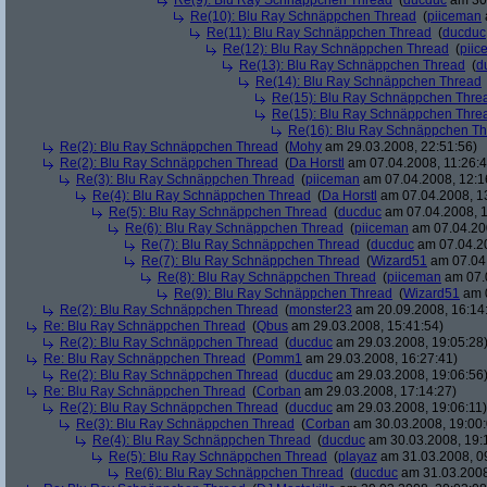
Re(9): Blu Ray Schnäppchen Thread
(
ducduc
am 30.
Re(10): Blu Ray Schnäppchen Thread
(
piiceman
Re(11): Blu Ray Schnäppchen Thread
(
ducduc
Re(12): Blu Ray Schnäppchen Thread
(
piic
Re(13): Blu Ray Schnäppchen Thread
(
d
Re(14): Blu Ray Schnäppchen Thread
Re(15): Blu Ray Schnäppchen Thre
Re(15): Blu Ray Schnäppchen Thre
Re(16): Blu Ray Schnäppchen T
Re(2): Blu Ray Schnäppchen Thread
(
Mohy
am 29.03.2008, 22:51:56)
Re(2): Blu Ray Schnäppchen Thread
(
Da Horstl
am 07.04.2008, 11:26:4
Re(3): Blu Ray Schnäppchen Thread
(
piiceman
am 07.04.2008, 12:1
Re(4): Blu Ray Schnäppchen Thread
(
Da Horstl
am 07.04.2008, 1
Re(5): Blu Ray Schnäppchen Thread
(
ducduc
am 07.04.2008, 1
Re(6): Blu Ray Schnäppchen Thread
(
piiceman
am 07.04.200
Re(7): Blu Ray Schnäppchen Thread
(
ducduc
am 07.04.20
Re(7): Blu Ray Schnäppchen Thread
(
Wizard51
am 07.04.
Re(8): Blu Ray Schnäppchen Thread
(
piiceman
am 07.0
Re(9): Blu Ray Schnäppchen Thread
(
Wizard51
am 0
Re(2): Blu Ray Schnäppchen Thread
(
monster23
am 20.09.2008, 16:14
Re: Blu Ray Schnäppchen Thread
(
Qbus
am 29.03.2008, 15:41:54)
Re(2): Blu Ray Schnäppchen Thread
(
ducduc
am 29.03.2008, 19:05:28
Re: Blu Ray Schnäppchen Thread
(
Pomm1
am 29.03.2008, 16:27:41)
Re(2): Blu Ray Schnäppchen Thread
(
ducduc
am 29.03.2008, 19:06:56
Re: Blu Ray Schnäppchen Thread
(
Corban
am 29.03.2008, 17:14:27)
Re(2): Blu Ray Schnäppchen Thread
(
ducduc
am 29.03.2008, 19:06:11)
Re(3): Blu Ray Schnäppchen Thread
(
Corban
am 30.03.2008, 19:00:
Re(4): Blu Ray Schnäppchen Thread
(
ducduc
am 30.03.2008, 19:
Re(5): Blu Ray Schnäppchen Thread
(
playaz
am 31.03.2008, 0
Re(6): Blu Ray Schnäppchen Thread
(
ducduc
am 31.03.2008