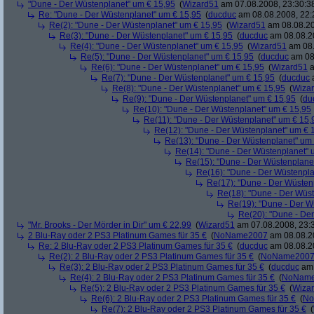
"Dune - Der Wüstenplanet" um € 15,95
(
Wizard51
am 07.08.2008, 23:30:3
Re: "Dune - Der Wüstenplanet" um € 15,95
(
ducduc
am 08.08.2008, 22:
Re(2): "Dune - Der Wüstenplanet" um € 15,95
(
Wizard51
am 08.08.20
Re(3): "Dune - Der Wüstenplanet" um € 15,95
(
ducduc
am 08.08.20
Re(4): "Dune - Der Wüstenplanet" um € 15,95
(
Wizard51
am 08.
Re(5): "Dune - Der Wüstenplanet" um € 15,95
(
ducduc
am 08.
Re(6): "Dune - Der Wüstenplanet" um € 15,95
(
Wizard51
a
Re(7): "Dune - Der Wüstenplanet" um € 15,95
(
ducduc
a
Re(8): "Dune - Der Wüstenplanet" um € 15,95
(
Wiza
Re(9): "Dune - Der Wüstenplanet" um € 15,95
(
du
Re(10): "Dune - Der Wüstenplanet" um € 15,95
Re(11): "Dune - Der Wüstenplanet" um € 15,
Re(12): "Dune - Der Wüstenplanet" um € 
Re(13): "Dune - Der Wüstenplanet" um
Re(14): "Dune - Der Wüstenplanet" 
Re(15): "Dune - Der Wüstenplane
Re(16): "Dune - Der Wüstenpla
Re(17): "Dune - Der Wüsten
Re(18): "Dune - Der Wüs
Re(19): "Dune - Der W
Re(20): "Dune - De
"Mr. Brooks - Der Mörder in Dir" um € 22,99
(
Wizard51
am 07.08.2008, 23:
2 Blu-Ray oder 2 PS3 Platinum Games für 35 €
(
NoName2007
am 08.08.20
Re: 2 Blu-Ray oder 2 PS3 Platinum Games für 35 €
(
ducduc
am 08.08.20
Re(2): 2 Blu-Ray oder 2 PS3 Platinum Games für 35 €
(
NoName200
Re(3): 2 Blu-Ray oder 2 PS3 Platinum Games für 35 €
(
ducduc
am 
Re(4): 2 Blu-Ray oder 2 PS3 Platinum Games für 35 €
(
NoNam
Re(5): 2 Blu-Ray oder 2 PS3 Platinum Games für 35 €
(
Wiza
Re(6): 2 Blu-Ray oder 2 PS3 Platinum Games für 35 €
(
No
Re(7): 2 Blu-Ray oder 2 PS3 Platinum Games für 35 €
(