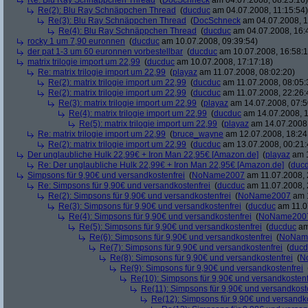
Re: Blu Ray Schnäppchen Thread
(
DocSchneck
am 04.07.2008, 08:25:16)
Re(2): Blu Ray Schnäppchen Thread
(
ducduc
am 04.07.2008, 11:15:54)
Re(3): Blu Ray Schnäppchen Thread
(
DocSchneck
am 04.07.2008, 1
Re(4): Blu Ray Schnäppchen Thread
(
ducduc
am 04.07.2008, 16:
rocky 1 um 7,90 euronnen
(
ducduc
am 10.07.2008, 09:39:54)
der pat 1-3 um 60 euronnen vorbestellbar
(
ducduc
am 10.07.2008, 16:58:1
matrix trilogie import um 22,99
(
ducduc
am 10.07.2008, 17:17:18)
Re: matrix trilogie import um 22,99
(
playaz
am 11.07.2008, 08:02:20)
Re(2): matrix trilogie import um 22,99
(
ducduc
am 11.07.2008, 08:05:
Re(2): matrix trilogie import um 22,99
(
ducduc
am 11.07.2008, 22:26:
Re(3): matrix trilogie import um 22,99
(
playaz
am 14.07.2008, 07:5
Re(4): matrix trilogie import um 22,99
(
ducduc
am 14.07.2008, 1
Re(5): matrix trilogie import um 22,99
(
playaz
am 14.07.2008,
Re: matrix trilogie import um 22,99
(
bruce_wayne
am 12.07.2008, 18:24
Re(2): matrix trilogie import um 22,99
(
ducduc
am 13.07.2008, 00:21:
Der unglaubliche Hulk 22,99€ + Iron Man 22,95€ [Amazon.de]
(
playaz
am 1
Re: Der unglaubliche Hulk 22,99€ + Iron Man 22,95€ [Amazon.de]
(
duc
Simpsons für 9,90€ und versandkostenfrei
(
NoName2007
am 11.07.2008, 
Re: Simpsons für 9,90€ und versandkostenfrei
(
ducduc
am 11.07.2008, 
Re(2): Simpsons für 9,90€ und versandkostenfrei
(
NoName2007
am 1
Re(3): Simpsons für 9,90€ und versandkostenfrei
(
ducduc
am 11.0
Re(4): Simpsons für 9,90€ und versandkostenfrei
(
NoName200
Re(5): Simpsons für 9,90€ und versandkostenfrei
(
ducduc
am
Re(6): Simpsons für 9,90€ und versandkostenfrei
(
NoNam
Re(7): Simpsons für 9,90€ und versandkostenfrei
(
ducd
Re(8): Simpsons für 9,90€ und versandkostenfrei
(
N
Re(9): Simpsons für 9,90€ und versandkostenfrei
Re(10): Simpsons für 9,90€ und versandkostenf
Re(11): Simpsons für 9,90€ und versandkost
Re(12): Simpsons für 9,90€ und versandko