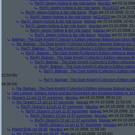
Re(5): sleepy hollow & der rote baron
(
ducduc
am 23.10.2008
Re(6): sleepy hollow & der rote baron
(
w114/115
am 23.10
Re(3): sleepy hollow & der rote baron
(
Rain
am 23.10.2008, 11:12
Re(4): sleepy hollow & der rote baron
(
w114/115
am 23.10.2008,
Re(2): sleepy hollow & der rote baron
(
playaz
am 23.10.2008, 22:42:
Re(3): sleepy hollow & der rote baron
(
ducduc
am 23.10.2008, 22:
Re(4): sleepy hollow & der rote baron
(
playaz
am 23.10.2008, 2
Re(5): sleepy hollow & der rote baron
(
ducduc
am 23.10.2008
Batman - The Dark Knight (Collector's Edition inklusive Batpod aus Glas) [B
Re: Batman - The Dark Knight (Collector's Edition inklusive Batpod aus G
Re(2): Batman - The Dark Knight (Collector's Edition inklusive Batpod 
Re(3): Batman - The Dark Knight (Collector's Edition inklusive Batp
Re(4): Batman - The Dark Knight (Collector's Edition inklusive B
Re(5): Batman - The Dark Knight (Collector's Edition inklusive
Re(6): Batman - The Dark Knight (Collector's Edition inklus
Re(7): Batman - The Dark Knight (Collector's Edition ink
22:54:06)
Re(7): Batman - The Dark Knight (Collector's Edition ink
08:38:54)
Re: Batman - The Dark Knight (Collector's Edition inklusive Batpod aus G
I am Legend, Indiana Jones und das Königreich des Kristallschädels je 14,
Ocean's 13 um 11,97 euronnen
(
ducduc
am 24.10.2008, 09:31:12)
Re: Ocean's 13 um 11,97 euronnen
(
playaz
am 24.10.2008, 11:53:24)
Re(2): Ocean's 13 um 11,97 euronnen
(
ducduc
am 24.10.2008, 11:56
Re(3): Ocean's 13 um 11,97 euronnen
(
playaz
am 24.10.2008, 11:
Re(4): Ocean's 13 um 11,97 euronnen
(
ducduc
am 24.10.2008, 
Re(5): Ocean's 13 um 11,97 euronnen
(
playaz
am 24.10.2008
Re(6): Ocean's 13 um 11,97 euronnen
(
ducduc
am 24.10.2
Planet Erde um 58,95
(
ducduc
am 24.10.2008, 11:56:19)
Re: Planet Erde um 58,95
(
Rain
am 24.10.2008, 12:03:43)