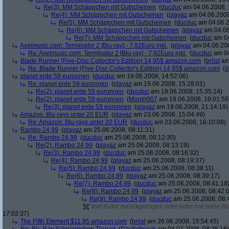
Re(3): MM Schäppchen mit Gutscheinen
(
ducduc
am 04.06.2008, 
Re(4): MM Schäppchen mit Gutscheinen
(
playaz
am 04.06.2008
Re(5): MM Schäppchen mit Gutscheinen
(
ducduc
am 04.06.2
Re(6): MM Schäppchen mit Gutscheinen
(
playaz
am 04.06
Re(7): MM Schäppchen mit Gutscheinen
(
ducduc
am 04
Axelmusic.com: Terminator 2 [Blu-ray] - 7,92Euro inkl.
(
playaz
am 04.06.200
Re: Axelmusic.com: Terminator 2 [Blu-ray] - 7,92Euro inkl.
(
ducduc
am 04
Blade Runner (Five-Disc Collector's Edition) 14,95$ amazon.com
(
brösl
am 
Re: Blade Runner (Five-Disc Collector's Edition) 14,95$ amazon.com
(
d
planet erde 59 euronnen
(
ducduc
am 19.06.2008, 14:52:06)
Re: planet erde 59 euronnen
(
playaz
am 19.06.2008, 15:28:01)
Re(2): planet erde 59 euronnen
(
ducduc
am 19.06.2008, 15:35:14)
Re(2): planet erde 59 euronnen
(
Morph007
am 19.06.2008, 19:01:56
Re(3): planet erde 59 euronnen
(
playaz
am 19.06.2008, 21:14:19)
Amazon: Blu-rays unter 20 EUR
(
playaz
am 23.06.2008, 15:04:49)
Re: Amazon: Blu-rays unter 20 EUR
(
ducduc
am 23.06.2008, 16:10:08)
Rambo 24,99
(
playaz
am 25.06.2008, 08:11:31)
Re: Rambo 24,99
(
ducduc
am 25.06.2008, 08:12:30)
Re(2): Rambo 24,99
(
playaz
am 25.06.2008, 08:13:19)
Re(3): Rambo 24,99
(
ducduc
am 25.06.2008, 08:16:32)
Re(4): Rambo 24,99
(
playaz
am 25.06.2008, 08:19:37)
Re(5): Rambo 24,99
(
ducduc
am 25.06.2008, 08:38:11)
Re(6): Rambo 24,99
(
playaz
am 25.06.2008, 08:39:17)
Re(7): Rambo 24,99
(
ducduc
am 25.06.2008, 08:41:18
Re(8): Rambo 24,99
(
playaz
am 25.06.2008, 08:42:
Re(9): Rambo 24,99
(
ducduc
am 25.06.2008, 08:
Vom Autor zurückgezogen oder Autor hat seine Regi
17:02:37)
The Fifth Element $11.95 amazon.com
(
brösl
am 26.06.2008, 15:54:45)