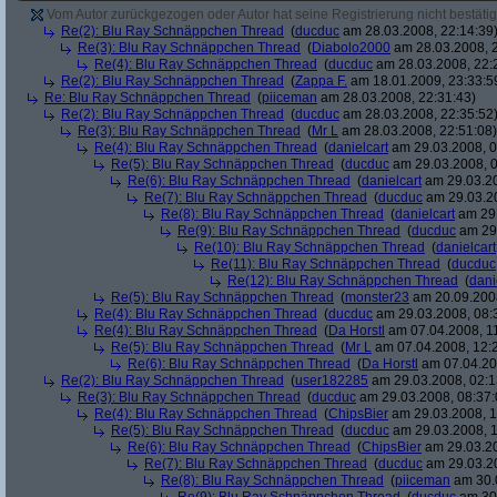
Vom Autor zurückgezogen oder Autor hat seine Registrierung nicht bestätig
Re(2): Blu Ray Schnäppchen Thread
(
ducduc
am 28.03.2008, 22:14:39
Re(3): Blu Ray Schnäppchen Thread
(
Diabolo2000
am 28.03.2008, 2
Re(4): Blu Ray Schnäppchen Thread
(
ducduc
am 28.03.2008, 22:
Re(2): Blu Ray Schnäppchen Thread
(
Zappa F.
am 18.01.2009, 23:33:5
Re: Blu Ray Schnäppchen Thread
(
piiceman
am 28.03.2008, 22:31:43)
Re(2): Blu Ray Schnäppchen Thread
(
ducduc
am 28.03.2008, 22:35:52
Re(3): Blu Ray Schnäppchen Thread
(
Mr L
am 28.03.2008, 22:51:08)
Re(4): Blu Ray Schnäppchen Thread
(
danielcart
am 29.03.2008, 0
Re(5): Blu Ray Schnäppchen Thread
(
ducduc
am 29.03.2008, 0
Re(6): Blu Ray Schnäppchen Thread
(
danielcart
am 29.03.20
Re(7): Blu Ray Schnäppchen Thread
(
ducduc
am 29.03.20
Re(8): Blu Ray Schnäppchen Thread
(
danielcart
am 29.
Re(9): Blu Ray Schnäppchen Thread
(
ducduc
am 29.
Re(10): Blu Ray Schnäppchen Thread
(
danielcart
Re(11): Blu Ray Schnäppchen Thread
(
ducduc
Re(12): Blu Ray Schnäppchen Thread
(
dani
Re(5): Blu Ray Schnäppchen Thread
(
monster23
am 20.09.2008
Re(4): Blu Ray Schnäppchen Thread
(
ducduc
am 29.03.2008, 08:
Re(4): Blu Ray Schnäppchen Thread
(
Da Horstl
am 07.04.2008, 11
Re(5): Blu Ray Schnäppchen Thread
(
Mr L
am 07.04.2008, 12:
Re(6): Blu Ray Schnäppchen Thread
(
Da Horstl
am 07.04.20
Re(2): Blu Ray Schnäppchen Thread
(
user182285
am 29.03.2008, 02:1
Re(3): Blu Ray Schnäppchen Thread
(
ducduc
am 29.03.2008, 08:37:
Re(4): Blu Ray Schnäppchen Thread
(
ChipsBier
am 29.03.2008, 1
Re(5): Blu Ray Schnäppchen Thread
(
ducduc
am 29.03.2008, 1
Re(6): Blu Ray Schnäppchen Thread
(
ChipsBier
am 29.03.20
Re(7): Blu Ray Schnäppchen Thread
(
ducduc
am 29.03.20
Re(8): Blu Ray Schnäppchen Thread
(
piiceman
am 30.0