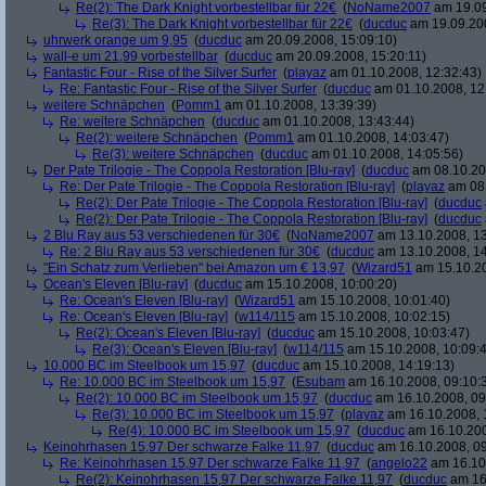
Re(2): The Dark Knight vorbestellbar für 22€
(
NoName2007
am 19.09
Re(3): The Dark Knight vorbestellbar für 22€
(
ducduc
am 19.09.200
uhrwerk orange um 9,95
(
ducduc
am 20.09.2008, 15:09:10)
wall-e um 21,99 vorbestellbar
(
ducduc
am 20.09.2008, 15:20:11)
Fantastic Four - Rise of the Silver Surfer
(
playaz
am 01.10.2008, 12:32:43)
Re: Fantastic Four - Rise of the Silver Surfer
(
ducduc
am 01.10.2008, 12
weitere Schnäpchen
(
Pomm1
am 01.10.2008, 13:39:39)
Re: weitere Schnäpchen
(
ducduc
am 01.10.2008, 13:43:44)
Re(2): weitere Schnäpchen
(
Pomm1
am 01.10.2008, 14:03:47)
Re(3): weitere Schnäpchen
(
ducduc
am 01.10.2008, 14:05:56)
Der Pate Trilogie - The Coppola Restoration [Blu-ray]
(
ducduc
am 08.10.20
Re: Der Pate Trilogie - The Coppola Restoration [Blu-ray]
(
playaz
am 08.
Re(2): Der Pate Trilogie - The Coppola Restoration [Blu-ray]
(
ducduc
Re(2): Der Pate Trilogie - The Coppola Restoration [Blu-ray]
(
ducduc
2 Blu Ray aus 53 verschiedenen für 30€
(
NoName2007
am 13.10.2008, 13
Re: 2 Blu Ray aus 53 verschiedenen für 30€
(
ducduc
am 13.10.2008, 14
"Ein Schatz zum Verlieben" bei Amazon um € 13,97
(
Wizard51
am 15.10.20
Ocean's Eleven [Blu-ray]
(
ducduc
am 15.10.2008, 10:00:20)
Re: Ocean's Eleven [Blu-ray]
(
Wizard51
am 15.10.2008, 10:01:40)
Re: Ocean's Eleven [Blu-ray]
(
w114/115
am 15.10.2008, 10:02:15)
Re(2): Ocean's Eleven [Blu-ray]
(
ducduc
am 15.10.2008, 10:03:47)
Re(3): Ocean's Eleven [Blu-ray]
(
w114/115
am 15.10.2008, 10:09:
10.000 BC im Steelbook um 15,97
(
ducduc
am 15.10.2008, 14:19:13)
Re: 10.000 BC im Steelbook um 15,97
(
Esubam
am 16.10.2008, 09:10:
Re(2): 10.000 BC im Steelbook um 15,97
(
ducduc
am 16.10.2008, 09
Re(3): 10.000 BC im Steelbook um 15,97
(
playaz
am 16.10.2008, 
Re(4): 10.000 BC im Steelbook um 15,97
(
ducduc
am 16.10.200
Keinohrhasen 15,97 Der schwarze Falke 11,97
(
ducduc
am 16.10.2008, 09
Re: Keinohrhasen 15,97 Der schwarze Falke 11,97
(
angelo22
am 16.10.
Re(2): Keinohrhasen 15,97 Der schwarze Falke 11,97
(
ducduc
am 16.