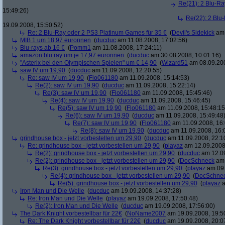
Re(21): 2 Blu-Ra
15:49:26)
Re(22): 2 Blu
19.09.2008, 15:50:52)
Re: 2 Blu-Ray oder 2 PS3 Platinum Games für 35 €
(
Devil's Sidekick
am 
MIB 1 um 18,97 euronnen
(
ducduc
am 11.08.2008, 17:02:56)
Blu-rays ab 16 €
(
Pomm1
am 11.08.2008, 17:24:11)
amazon blu ray um je 17,97 euronnen
(
ducduc
am 30.08.2008, 10:01:16)
"Asterix bei den Olympischen Spielen" um € 14,90
(
Wizard51
am 08.09.200
saw IV um 19,90
(
ducduc
am 11.09.2008, 12:20:55)
Re: saw IV um 19,90
(
Flo061180
am 11.09.2008, 15:14:53)
Re(2): saw IV um 19,90
(
ducduc
am 11.09.2008, 15:22:14)
Re(3): saw IV um 19,90
(
Flo061180
am 11.09.2008, 15:45:46)
Re(4): saw IV um 19,90
(
ducduc
am 11.09.2008, 15:46:45)
Re(5): saw IV um 19,90
(
Flo061180
am 11.09.2008, 15:48:15
Re(6): saw IV um 19,90
(
ducduc
am 11.09.2008, 15:49:48
Re(7): saw IV um 19,90
(
Flo061180
am 11.09.2008, 16:
Re(8): saw IV um 19,90
(
ducduc
am 11.09.2008, 16:
grindhouse box - jetzt vorbestellen um 29,90
(
ducduc
am 11.09.2008, 22:1
Re: grindhouse box - jetzt vorbestellen um 29,90
(
playaz
am 12.09.2008,
Re(2): grindhouse box - jetzt vorbestellen um 29,90
(
ducduc
am 12.09
Re(2): grindhouse box - jetzt vorbestellen um 29,90
(
DocSchneck
am 
Re(3): grindhouse box - jetzt vorbestellen um 29,90
(
playaz
am 09.
Re(4): grindhouse box - jetzt vorbestellen um 29,90
(
DocSchne
Re(5): grindhouse box - jetzt vorbestellen um 29,90
(
playaz
a
Iron Man und Die Welle
(
ducduc
am 19.09.2008, 14:37:28)
Re: Iron Man und Die Welle
(
playaz
am 19.09.2008, 17:50:48)
Re(2): Iron Man und Die Welle
(
ducduc
am 19.09.2008, 17:56:00)
The Dark Knight vorbestellbar für 22€
(
NoName2007
am 19.09.2008, 19:5
Re: The Dark Knight vorbestellbar für 22€
(
ducduc
am 19.09.2008, 20:0