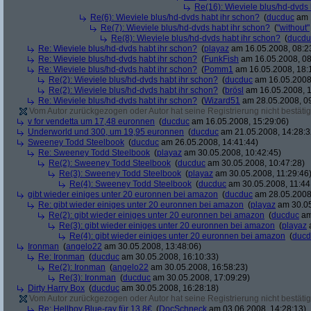
Re(16): Wieviele blus/hd-dvds 
Re(6): Wieviele blus/hd-dvds habt ihr schon?
(
ducduc
am 1
Re(7): Wieviele blus/hd-dvds habt ihr schon?
(
"without"
Re(8): Wieviele blus/hd-dvds habt ihr schon?
(
ducdu
Re: Wieviele blus/hd-dvds habt ihr schon?
(
playaz
am 16.05.2008, 08:2
Re: Wieviele blus/hd-dvds habt ihr schon?
(
FunkFish
am 16.05.2008, 08
Re: Wieviele blus/hd-dvds habt ihr schon?
(
Pomm1
am 16.05.2008, 18:
Re(2): Wieviele blus/hd-dvds habt ihr schon?
(
ducduc
am 16.05.2008,
Re(2): Wieviele blus/hd-dvds habt ihr schon?
(
brösl
am 16.05.2008, 1
Re: Wieviele blus/hd-dvds habt ihr schon?
(
Wizard51
am 28.05.2008, 09
Vom Autor zurückgezogen oder Autor hat seine Registrierung nicht bestätig
v for vendetta um 17,48 euronnen
(
ducduc
am 16.05.2008, 15:29:06)
Underworld und 300, um 19,95 euronnen
(
ducduc
am 21.05.2008, 14:28:3
Sweeney Todd Steelbook
(
ducduc
am 26.05.2008, 14:41:44)
Re: Sweeney Todd Steelbook
(
playaz
am 30.05.2008, 10:42:45)
Re(2): Sweeney Todd Steelbook
(
ducduc
am 30.05.2008, 10:47:28)
Re(3): Sweeney Todd Steelbook
(
playaz
am 30.05.2008, 11:29:46
Re(4): Sweeney Todd Steelbook
(
ducduc
am 30.05.2008, 11:44
gibt wieder einiges unter 20 euronnen bei amazon
(
ducduc
am 28.05.2008,
Re: gibt wieder einiges unter 20 euronnen bei amazon
(
playaz
am 30.05
Re(2): gibt wieder einiges unter 20 euronnen bei amazon
(
ducduc
am
Re(3): gibt wieder einiges unter 20 euronnen bei amazon
(
playaz
a
Re(4): gibt wieder einiges unter 20 euronnen bei amazon
(
ducd
Ironman
(
angelo22
am 30.05.2008, 13:48:06)
Re: Ironman
(
ducduc
am 30.05.2008, 16:10:33)
Re(2): Ironman
(
angelo22
am 30.05.2008, 16:58:23)
Re(3): Ironman
(
ducduc
am 30.05.2008, 17:09:29)
Dirty Harry Box
(
ducduc
am 30.05.2008, 16:28:18)
Vom Autor zurückgezogen oder Autor hat seine Registrierung nicht bestätig
Re: Hellboy Blue-ray für 13.8€
(
DocSchneck
am 03.06.2008, 14:28:13)