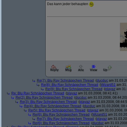
Das kann jeder behaupten
Re(7): Blu Ray Schnäppchen Thread
(
ducduc
am 31.03.20
Re(8): Blu Ray Schnäppchen Thread
(
Wizard51
am 31.
Re(9): Blu Ray Schnäppchen Thread
(
playaz
am 31.
Re: Blu Ray Schnäppchen Thread
(
playaz
am 31.03.2008, 08:41:41)
Re(2): Blu Ray Schnäppchen Thread
(
ducduc
am 31.03.2008, 08:44:20
Re(3): Blu Ray Schnäppchen Thread
(
playaz
am 31.03.2008, 08:44:
Re(4): Blu Ray Schnäppchen Thread
(
ducduc
am 31.03.2008, 08:
Re(5): Blu Ray Schnäppchen Thread
(
playaz
am 31.03.2008, 0
Re(6): Blu Ray Schnäppchen Thread
(
Wizard51
am 31.03.20
Re(7): Blu Ray Schnäppchen Thread
(
playaz
am 31.03.20
Re(6): Blu Ray Schnäppchen Thread
(
ducduc
am 31.03.2008