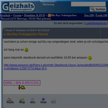
Impressum
|
Werbung
Geizhals
»
Forum
»
Heimkino & DVD
»
Blu Ray Schnäppchen
Top-100
|
Fresh-100
Thread (2255 Beiträge, 59316 Mal gelesen)
Du bist nicht angemeldet. [
Login/Registrieren
]
^
Forum
Heimkino & DVD
#
4711019
Blu Ray Schnäppchen Thread
nachdem ja schon einige auf blu ray umgestiegen sind, wäre ja ein schnäppche
ich fang mal an
pans labyrinth steelbook derzeit um wohlfeile 19,95 bei amazon
http:/
/
www.amazon.de/
Pans-Labyrinth-Steelbook-Doug-Jones/
dp/
B000RG1G5K
s=dvd&
qid=1206737519&
sr=8-5