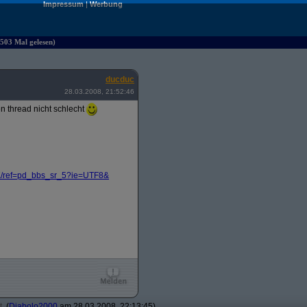
Impressum
|
Werbung
503 Mal gelesen)
ducduc
28.03.2008, 21:52:46
n thread nicht schlecht
/
ref=pd_bbs_sr_5?
ie=UTF8&
t
(
Diabolo2000
am 28.03.2008, 22:13:45)