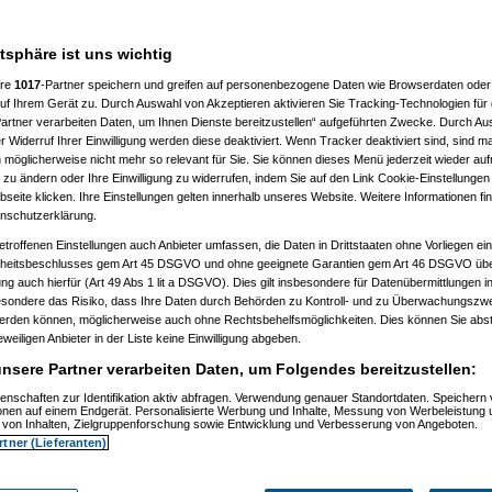
)
2:18:22)
24:48)
atsphäre ist uns wichtig
9)
ere
1017
-Partner speichern und greifen auf personenbezogene Daten wie Browserdaten oder 
)
f Ihrem Gerät zu. Durch Auswahl von Akzeptieren aktivieren Sie Tracking-Technologien für d
artner verarbeiten Daten, um Ihnen Dienste bereitzustellen“ aufgeführten Zwecke. Durch Aus
0:58:27)
 Widerruf Ihrer Einwilligung werden diese deaktiviert. Wenn Tracker deaktiviert sind, sind m
8:37:33)
 möglicherweise nicht mehr so relevant für Sie. Sie können dieses Menü jederzeit wieder auf
08, 10:17:40)
 zu ändern oder Ihre Einwilligung zu widerrufen, indem Sie auf den Link Cookie-Einstellunge
08, 10:18:27)
03.2008, 10:22:30)
eite klicken. Ihre Einstellungen gelten innerhalb unseres Website. Weitere Informationen fin
03.2008, 10:29:20)
nschutzerklärung.
am 29.03.2008, 10:30:58)
etroffenen Einstellungen auch Anbieter umfassen, die Daten in Drittstaaten ohne Vorliegen ei
am 29.03.2008, 10:32:27)
elcart
am 29.03.2008, 10:38:55)
itsbeschlusses gem Art 45 DSGVO und ohne geeignete Garantien gem Art 46 DSGVO übermi
, 16:15:41)
gung auch hierfür (Art 49 Abs 1 lit a DSGVO). Dies gilt insbesondere für Datenübermittlungen i
36:27)
esondere das Risiko, dass Ihre Daten durch Behörden zu Kontroll- und zu Überwachungsz
:28:57)
werden können, möglicherweise auch ohne Rechtsbehelfsmöglichkeiten. Dies können Sie abst
25:30)
eweiligen Anbieter in der Liste keine Einwilligung abgeben.
08, 13:46:23)
3:24)
nsere Partner verarbeiten Daten, um Folgendes bereitzustellen:
00)
1:12:43)
enschaften zur Identifikation aktiv abfragen. Verwendung genauer Standortdaten. Speichern 
1:50:02)
ionen auf einem Endgerät. Personalisierte Werbung und Inhalte, Messung von Werbeleistung 
von Inhalten, Zielgruppenforschung sowie Entwicklung und Verbesserung von Angeboten.
08, 12:47:46)
08, 13:16:39)
rtner (Lieferanten)
3.2008, 15:38:42)
03.2008, 15:40:53)