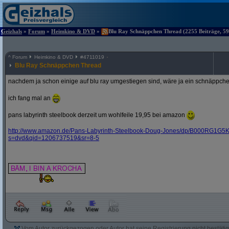
Geizhals
»
Forum
»
Heimkino & DVD
»
Blu Ray Schnäppchen Thread (2255 Beiträge, 59
^
Forum
Heimkino & DVD
#
4711019
Blu Ray Schnäppchen Thread
nachdem ja schon einige auf blu ray umgestiegen sind, wäre ja ein schnäppche
ich fang mal an
pans labyrinth steelbook derzeit um wohlfeile 19,95 bei amazon
http:/
/
www.amazon.de/
Pans-Labyrinth-Steelbook-Doug-Jones/
dp/
B000RG1G5K
s=dvd&
qid=1206737519&
sr=8-5
Vom Autor zurückgezogen oder Autor hat seine Registrierung nicht bestätig