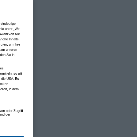
eindeutige
ie unter „Wir
wahl von Alle
anche Inhalte
rufen, um Ihre
n am unteren
den Sie in
nes
tteln, so gilt
n die USA. Es
wecken
ellen, in dem
von oder Zugriff
und der