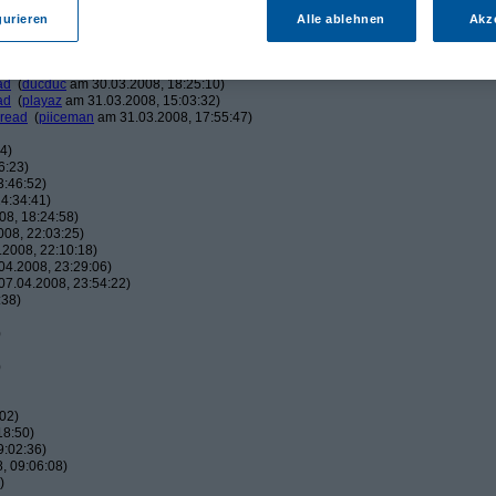
am 30.03.2008, 15:48:11)
am 30.03.2008, 16:00:59)
gurieren
Alle ablehnen
Akz
eman
am 30.03.2008, 16:04:17)
ucduc
am 30.03.2008, 16:10:25)
(
piiceman
am 30.03.2008, 17:29:21)
ad
(
ducduc
am 30.03.2008, 18:25:10)
ad
(
playaz
am 31.03.2008, 15:03:32)
hread
(
piiceman
am 31.03.2008, 17:55:47)
4)
6:23)
3:46:52)
4:34:41)
8, 18:24:58)
08, 22:03:25)
2008, 22:10:18)
4.2008, 23:29:06)
7.04.2008, 23:54:22)
:38)
)
)
02)
18:50)
9:02:36)
, 09:06:08)
)