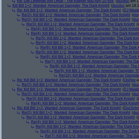
Re: Die Legende von Omar - The Keeper [Blu-ray] 10,95€
(
ducduc
am 11
Kill Bill 1+2, Wanted, American Gangster, The Dark Knight
(
ducduc
am 18.1
Re: Kill Bill 1+2, Wanted, American Gangster, The Dark Knight
(
DJ Masta
Re(2): Kill Bill 1+2, Wanted, American Gangster, The Dark Knight
(
pla
Re(2): Kill Bill 1+2, Wanted, American Gangster, The Dark Knight
(
du
Re(3): Kill Bill 1+2, Wanted, American Gangster, The Dark Knight
(
Re(4): Kill Bill 1+2, Wanted, American Gangster, The Dark Knigh
Re(4): Kill Bill 1+2, Wanted, American Gangster, The Dark Knigh
Re(5): Kill Bill 1+2, Wanted, American Gangster, The Dark Kni
Re(5): Kill Bill 1+2, Wanted, American Gangster, The Dark Kni
Re(6): Kill Bill 1+2, Wanted, American Gangster, The Dark 
Re(5): Kill Bill 1+2, Wanted, American Gangster, The Dark Kni
Re(6): Kill Bill 1+2, Wanted, American Gangster, The Dark 
Re(7): Kill Bill 1+2, Wanted, American Gangster, The Da
Re(8): Kill Bill 1+2, Wanted, American Gangster, The
Re(9): Kill Bill 1+2, Wanted, American Gangster, T
Re(10): Kill Bill 1+2, Wanted, American Gangste
Re: Kill Bill 1+2, Wanted, American Gangster, The Dark Knight
(
OoPee
a
Re(2): Kill Bill 1+2, Wanted, American Gangster, The Dark Knight
(
du
Re: Kill Bill 1+2, Wanted, American Gangster, The Dark Knight
(
DJ Masta
Re(2): Kill Bill 1+2, Wanted, American Gangster, The Dark Knight
(
du
Re(3): Kill Bill 1+2, Wanted, American Gangster, The Dark Knight
(
Re(4): Kill Bill 1+2, Wanted, American Gangster, The Dark Knigh
Re: Kill Bill 1+2, Wanted, American Gangster, The Dark Knight
(
DocSchn
Re(2): Kill Bill 1+2, Wanted, American Gangster, The Dark Knight
(
du
Re(3): Kill Bill 1+2, Wanted, American Gangster, The Dark Knight
(
Re(4): Kill Bill 1+2, Wanted, American Gangster, The Dark Knigh
Re(5): Kill Bill 1+2, Wanted, American Gangster, The Dark Kni
Re(6): Kill Bill 1+2, Wanted, American Gangster, The Dark 
Re(7): Kill Bill 1+2, Wanted, American Gangster, The Da