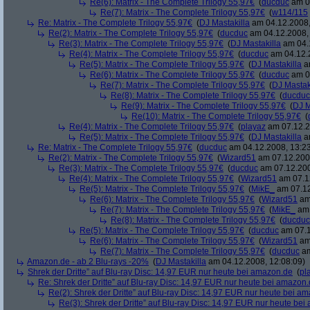
Re(6): Matrix - The Complete Trilogy 55,97€
(
ducduc
am 04
Re(7): Matrix - The Complete Trilogy 55,97€
(
w114/115
Re: Matrix - The Complete Trilogy 55,97€
(
DJ Mastakilla
am 04.12.2008,
Re(2): Matrix - The Complete Trilogy 55,97€
(
ducduc
am 04.12.2008, 
Re(3): Matrix - The Complete Trilogy 55,97€
(
DJ Mastakilla
am 04.1
Re(4): Matrix - The Complete Trilogy 55,97€
(
ducduc
am 04.12.2
Re(5): Matrix - The Complete Trilogy 55,97€
(
DJ Mastakilla
am
Re(6): Matrix - The Complete Trilogy 55,97€
(
ducduc
am 04
Re(7): Matrix - The Complete Trilogy 55,97€
(
DJ Mastak
Re(8): Matrix - The Complete Trilogy 55,97€
(
ducduc
Re(9): Matrix - The Complete Trilogy 55,97€
(
DJ M
Re(10): Matrix - The Complete Trilogy 55,97€
(
Re(4): Matrix - The Complete Trilogy 55,97€
(
playaz
am 07.12.2
Re(5): Matrix - The Complete Trilogy 55,97€
(
DJ Mastakilla
am
Re: Matrix - The Complete Trilogy 55,97€
(
ducduc
am 04.12.2008, 13:23
Re(2): Matrix - The Complete Trilogy 55,97€
(
Wizard51
am 07.12.2008
Re(3): Matrix - The Complete Trilogy 55,97€
(
ducduc
am 07.12.200
Re(4): Matrix - The Complete Trilogy 55,97€
(
Wizard51
am 07.12
Re(5): Matrix - The Complete Trilogy 55,97€
(
MikE_
am 07.12
Re(6): Matrix - The Complete Trilogy 55,97€
(
Wizard51
am 
Re(7): Matrix - The Complete Trilogy 55,97€
(
MikE_
am 
Re(8): Matrix - The Complete Trilogy 55,97€
(
ducduc
Re(5): Matrix - The Complete Trilogy 55,97€
(
ducduc
am 07.1
Re(6): Matrix - The Complete Trilogy 55,97€
(
Wizard51
am 
Re(7): Matrix - The Complete Trilogy 55,97€
(
ducduc
am
Amazon.de - ab 2 Blu-rays -20%
(
DJ Mastakilla
am 04.12.2008, 12:08:09)
Shrek der Dritte” auf Blu-ray Disc: 14,97 EUR nur heute bei amazon.de
(
pl
Re: Shrek der Dritte” auf Blu-ray Disc: 14,97 EUR nur heute bei amazon
Re(2): Shrek der Dritte” auf Blu-ray Disc: 14,97 EUR nur heute bei a
Re(3): Shrek der Dritte” auf Blu-ray Disc: 14,97 EUR nur heute be