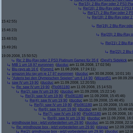
Re(15): 2 Blu-Ray oder 2 PS3 Pl
Re(16): 2 Blu-Ray oder 2 PS3 
Re(17): 2 Blu-Ray oder 2 P
Re(18): 2 Blu-Ray oder 2
15:42:55)
Re(19): 2 Blu-Ray ode
15:46:23)
Re(20): 2 Blu-Ray 
15:48:53)
Re(21): 2 Blu-Ra
15:49:26)
Re(22): 2 Blu
19.09.2008, 15:50:52)
Re: 2 Blu-Ray oder 2 PS3 Platinum Games für 35 €
(
Devil's Sidekick
am 
MIB 1 um 18,97 euronnen
(
ducduc
am 11.08.2008, 17:02:56)
Blu-rays ab 16 €
(
Pomm1
am 11.08.2008, 17:24:11)
amazon blu ray um je 17,97 euronnen
(
ducduc
am 30.08.2008, 10:01:16)
"Asterix bei den Olympischen Spielen" um € 14,90
(
Wizard51
am 08.09.200
saw IV um 19,90
(
ducduc
am 11.09.2008, 12:20:55)
Re: saw IV um 19,90
(
Flo061180
am 11.09.2008, 15:14:53)
Re(2): saw IV um 19,90
(
ducduc
am 11.09.2008, 15:22:14)
Re(3): saw IV um 19,90
(
Flo061180
am 11.09.2008, 15:45:46)
Re(4): saw IV um 19,90
(
ducduc
am 11.09.2008, 15:46:45)
Re(5): saw IV um 19,90
(
Flo061180
am 11.09.2008, 15:48:15
Re(6): saw IV um 19,90
(
ducduc
am 11.09.2008, 15:49:48
Re(7): saw IV um 19,90
(
Flo061180
am 11.09.2008, 16:
Re(8): saw IV um 19,90
(
ducduc
am 11.09.2008, 16:
grindhouse box - jetzt vorbestellen um 29,90
(
ducduc
am 11.09.2008, 22:1
Re: grindhouse box - jetzt vorbestellen um 29,90
(
playaz
am 12.09.2008,
Re(2): grindhouse box - jetzt vorbestellen um 29,90
(
ducduc
am 12.09