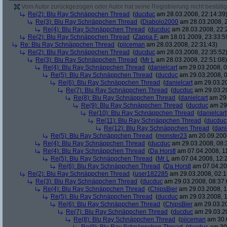
Vom Autor zurückgezogen oder Autor hat seine Registrierung nicht bestätig
Re(2): Blu Ray Schnäppchen Thread
(
ducduc
am 28.03.2008, 22:14:39
Re(3): Blu Ray Schnäppchen Thread
(
Diabolo2000
am 28.03.2008, 2
Re(4): Blu Ray Schnäppchen Thread
(
ducduc
am 28.03.2008, 22:
Re(2): Blu Ray Schnäppchen Thread
(
Zappa F.
am 18.01.2009, 23:33:5
Re: Blu Ray Schnäppchen Thread
(
piiceman
am 28.03.2008, 22:31:43)
Re(2): Blu Ray Schnäppchen Thread
(
ducduc
am 28.03.2008, 22:35:52
Re(3): Blu Ray Schnäppchen Thread
(
Mr L
am 28.03.2008, 22:51:08)
Re(4): Blu Ray Schnäppchen Thread
(
danielcart
am 29.03.2008, 0
Re(5): Blu Ray Schnäppchen Thread
(
ducduc
am 29.03.2008, 0
Re(6): Blu Ray Schnäppchen Thread
(
danielcart
am 29.03.20
Re(7): Blu Ray Schnäppchen Thread
(
ducduc
am 29.03.20
Re(8): Blu Ray Schnäppchen Thread
(
danielcart
am 29.
Re(9): Blu Ray Schnäppchen Thread
(
ducduc
am 29.
Re(10): Blu Ray Schnäppchen Thread
(
danielcart
Re(11): Blu Ray Schnäppchen Thread
(
ducduc
Re(12): Blu Ray Schnäppchen Thread
(
dani
Re(5): Blu Ray Schnäppchen Thread
(
monster23
am 20.09.2008
Re(4): Blu Ray Schnäppchen Thread
(
ducduc
am 29.03.2008, 08:
Re(4): Blu Ray Schnäppchen Thread
(
Da Horstl
am 07.04.2008, 11
Re(5): Blu Ray Schnäppchen Thread
(
Mr L
am 07.04.2008, 12:
Re(6): Blu Ray Schnäppchen Thread
(
Da Horstl
am 07.04.20
Re(2): Blu Ray Schnäppchen Thread
(
user182285
am 29.03.2008, 02:1
Re(3): Blu Ray Schnäppchen Thread
(
ducduc
am 29.03.2008, 08:37:
Re(4): Blu Ray Schnäppchen Thread
(
ChipsBier
am 29.03.2008, 1
Re(5): Blu Ray Schnäppchen Thread
(
ducduc
am 29.03.2008, 1
Re(6): Blu Ray Schnäppchen Thread
(
ChipsBier
am 29.03.20
Re(7): Blu Ray Schnäppchen Thread
(
ducduc
am 29.03.20
Re(8): Blu Ray Schnäppchen Thread
(
piiceman
am 30.0