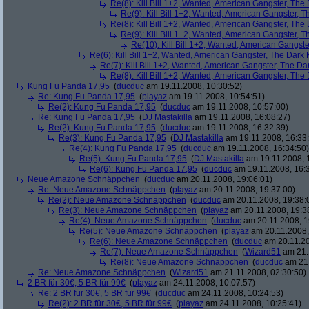
Re(8): Kill Bill 1+2, Wanted, American Gangster, The
Re(9): Kill Bill 1+2, Wanted, American Gangster, T
Re(8): Kill Bill 1+2, Wanted, American Gangster, The
Re(9): Kill Bill 1+2, Wanted, American Gangster, T
Re(10): Kill Bill 1+2, Wanted, American Gangste
Re(6): Kill Bill 1+2, Wanted, American Gangster, The Dark 
Re(7): Kill Bill 1+2, Wanted, American Gangster, The Da
Re(8): Kill Bill 1+2, Wanted, American Gangster, The
Kung Fu Panda 17,95
(
ducduc
am 19.11.2008, 10:30:52)
Re: Kung Fu Panda 17,95
(
playaz
am 19.11.2008, 10:54:51)
Re(2): Kung Fu Panda 17,95
(
ducduc
am 19.11.2008, 10:57:00)
Re: Kung Fu Panda 17,95
(
DJ Mastakilla
am 19.11.2008, 16:08:27)
Re(2): Kung Fu Panda 17,95
(
ducduc
am 19.11.2008, 16:32:39)
Re(3): Kung Fu Panda 17,95
(
DJ Mastakilla
am 19.11.2008, 16:33
Re(4): Kung Fu Panda 17,95
(
ducduc
am 19.11.2008, 16:34:50)
Re(5): Kung Fu Panda 17,95
(
DJ Mastakilla
am 19.11.2008, 
Re(6): Kung Fu Panda 17,95
(
ducduc
am 19.11.2008, 16:
Neue Amazone Schnäppchen
(
ducduc
am 20.11.2008, 19:06:01)
Re: Neue Amazone Schnäppchen
(
playaz
am 20.11.2008, 19:37:00)
Re(2): Neue Amazone Schnäppchen
(
ducduc
am 20.11.2008, 19:38:
Re(3): Neue Amazone Schnäppchen
(
playaz
am 20.11.2008, 19:3
Re(4): Neue Amazone Schnäppchen
(
ducduc
am 20.11.2008, 1
Re(5): Neue Amazone Schnäppchen
(
playaz
am 20.11.2008,
Re(6): Neue Amazone Schnäppchen
(
ducduc
am 20.11.20
Re(7): Neue Amazone Schnäppchen
(
Wizard51
am 21.
Re(8): Neue Amazone Schnäppchen
(
ducduc
am 21.
Re: Neue Amazone Schnäppchen
(
Wizard51
am 21.11.2008, 02:30:50)
2 BR für 30€, 5 BR für 99€
(
playaz
am 24.11.2008, 10:07:57)
Re: 2 BR für 30€, 5 BR für 99€
(
ducduc
am 24.11.2008, 10:24:53)
Re(2): 2 BR für 30€, 5 BR für 99€
(
playaz
am 24.11.2008, 10:25:41)