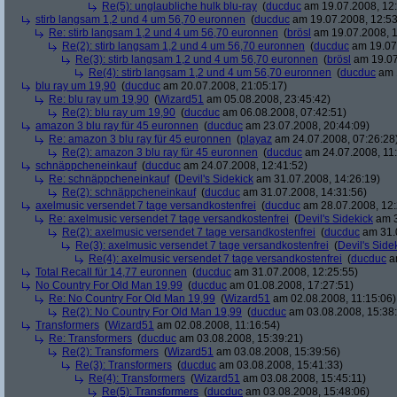
Re(5): unglaubliche hulk blu-ray
(
ducduc
am 19.07.2008, 12:
stirb langsam 1,2 und 4 um 56,70 euronnen
(
ducduc
am 19.07.2008, 12:53
Re: stirb langsam 1,2 und 4 um 56,70 euronnen
(
brösl
am 19.07.2008, 1
Re(2): stirb langsam 1,2 und 4 um 56,70 euronnen
(
ducduc
am 19.07.
Re(3): stirb langsam 1,2 und 4 um 56,70 euronnen
(
brösl
am 19.07
Re(4): stirb langsam 1,2 und 4 um 56,70 euronnen
(
ducduc
am 1
blu ray um 19,90
(
ducduc
am 20.07.2008, 21:05:17)
Re: blu ray um 19,90
(
Wizard51
am 05.08.2008, 23:45:42)
Re(2): blu ray um 19,90
(
ducduc
am 06.08.2008, 07:42:51)
amazon 3 blu ray für 45 euronnen
(
ducduc
am 23.07.2008, 20:44:09)
Re: amazon 3 blu ray für 45 euronnen
(
playaz
am 24.07.2008, 07:26:28
Re(2): amazon 3 blu ray für 45 euronnen
(
ducduc
am 24.07.2008, 11:
schnäppcheneinkauf
(
ducduc
am 24.07.2008, 12:41:52)
Re: schnäppcheneinkauf
(
Devil's Sidekick
am 31.07.2008, 14:26:19)
Re(2): schnäppcheneinkauf
(
ducduc
am 31.07.2008, 14:31:56)
axelmusic versendet 7 tage versandkostenfrei
(
ducduc
am 28.07.2008, 12:
Re: axelmusic versendet 7 tage versandkostenfrei
(
Devil's Sidekick
am 3
Re(2): axelmusic versendet 7 tage versandkostenfrei
(
ducduc
am 31.0
Re(3): axelmusic versendet 7 tage versandkostenfrei
(
Devil's Side
Re(4): axelmusic versendet 7 tage versandkostenfrei
(
ducduc
am
Total Recall für 14,77 euronnen
(
ducduc
am 31.07.2008, 12:25:55)
No Country For Old Man 19,99
(
ducduc
am 01.08.2008, 17:27:51)
Re: No Country For Old Man 19,99
(
Wizard51
am 02.08.2008, 11:15:06)
Re(2): No Country For Old Man 19,99
(
ducduc
am 03.08.2008, 15:38
Transformers
(
Wizard51
am 02.08.2008, 11:16:54)
Re: Transformers
(
ducduc
am 03.08.2008, 15:39:21)
Re(2): Transformers
(
Wizard51
am 03.08.2008, 15:39:56)
Re(3): Transformers
(
ducduc
am 03.08.2008, 15:41:33)
Re(4): Transformers
(
Wizard51
am 03.08.2008, 15:45:11)
Re(5): Transformers
(
ducduc
am 03.08.2008, 15:48:06)