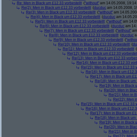
Re: Men in Black um £12.33 vorbestellt
(
"without"
am 14.05.2008, 19:14
Re(2): Men in Black um £12.33 vorbestellt
(
ducduc
am 14.05.2008, 1
Re(3): Men in Black um £12.33 vorbestellt
(
"without"
am 14.05.2008
Re(4): Men in Black um £12.33 vorbestellt
(
ducduc
am 14.05.20
Re(5): Men in Black um £12.33 vorbestellt
(
"without"
am 14.05
Re(6): Men in Black um £12.33 vorbestellt
(
ducduc
am 14.
Re(7): Men in Black um £12.33 vorbestellt
(
"without"
am 
Re(8): Men in Black um £12.33 vorbestellt
(
ducduc
a
Re(9): Men in Black um £12.33 vorbestellt
(
"witho
Re(10): Men in Black um £12.33 vorbestellt
(
du
Re(11): Men in Black um £12.33 vorbestellt
(
Re(12): Men in Black um £12.33 vorbestel
Re(13): Men in Black um £12.33 vorbest
Re(14): Men in Black um £12.33 vorb
Re(15): Men in Black um £12.33 v
Re(16): Men in Black um £12.33
Re(17): Men in Black um £12
Re(18): Men in Black um 
Re(19): Men in Black u
Re(20): Men in Blac
Re(21): Men in B
Re(22): Men in
Re(15): Men in Black um £12.33 v
Re(16): Men in Black um £12.33
Re(17): Men in Black um £12
Re(18): Men in Black um 
Re(19): Men in Black u
Re(20): Men in Blac
Re(21): Men in B
Re(22): Men in