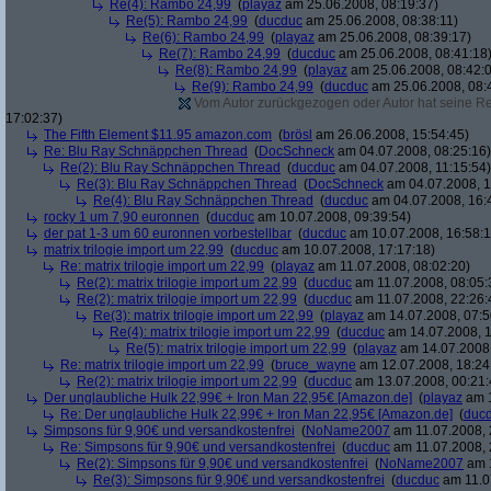
Re(4): Rambo 24,99
(
playaz
am 25.06.2008, 08:19:37)
Re(5): Rambo 24,99
(
ducduc
am 25.06.2008, 08:38:11)
Re(6): Rambo 24,99
(
playaz
am 25.06.2008, 08:39:17)
Re(7): Rambo 24,99
(
ducduc
am 25.06.2008, 08:41:18
Re(8): Rambo 24,99
(
playaz
am 25.06.2008, 08:42:
Re(9): Rambo 24,99
(
ducduc
am 25.06.2008, 08:
Vom Autor zurückgezogen oder Autor hat seine Regi
17:02:37)
The Fifth Element $11.95 amazon.com
(
brösl
am 26.06.2008, 15:54:45)
Re: Blu Ray Schnäppchen Thread
(
DocSchneck
am 04.07.2008, 08:25:16)
Re(2): Blu Ray Schnäppchen Thread
(
ducduc
am 04.07.2008, 11:15:54)
Re(3): Blu Ray Schnäppchen Thread
(
DocSchneck
am 04.07.2008, 1
Re(4): Blu Ray Schnäppchen Thread
(
ducduc
am 04.07.2008, 16:
rocky 1 um 7,90 euronnen
(
ducduc
am 10.07.2008, 09:39:54)
der pat 1-3 um 60 euronnen vorbestellbar
(
ducduc
am 10.07.2008, 16:58:1
matrix trilogie import um 22,99
(
ducduc
am 10.07.2008, 17:17:18)
Re: matrix trilogie import um 22,99
(
playaz
am 11.07.2008, 08:02:20)
Re(2): matrix trilogie import um 22,99
(
ducduc
am 11.07.2008, 08:05:
Re(2): matrix trilogie import um 22,99
(
ducduc
am 11.07.2008, 22:26:
Re(3): matrix trilogie import um 22,99
(
playaz
am 14.07.2008, 07:5
Re(4): matrix trilogie import um 22,99
(
ducduc
am 14.07.2008, 1
Re(5): matrix trilogie import um 22,99
(
playaz
am 14.07.2008,
Re: matrix trilogie import um 22,99
(
bruce_wayne
am 12.07.2008, 18:24
Re(2): matrix trilogie import um 22,99
(
ducduc
am 13.07.2008, 00:21:
Der unglaubliche Hulk 22,99€ + Iron Man 22,95€ [Amazon.de]
(
playaz
am 1
Re: Der unglaubliche Hulk 22,99€ + Iron Man 22,95€ [Amazon.de]
(
duc
Simpsons für 9,90€ und versandkostenfrei
(
NoName2007
am 11.07.2008, 
Re: Simpsons für 9,90€ und versandkostenfrei
(
ducduc
am 11.07.2008, 
Re(2): Simpsons für 9,90€ und versandkostenfrei
(
NoName2007
am 1
Re(3): Simpsons für 9,90€ und versandkostenfrei
(
ducduc
am 11.0