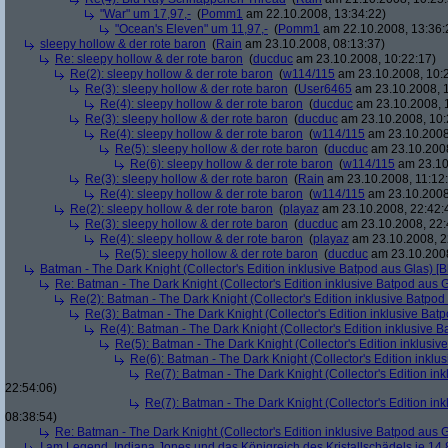
"War" um 17,97,-
(
Pomm1
am 22.10.2008, 13:34:22)
"Ocean's Eleven" um 11,97,-
(
Pomm1
am 22.10.2008, 13:36:
sleepy hollow & der rote baron
(
Rain
am 23.10.2008, 08:13:37)
Re: sleepy hollow & der rote baron
(
ducduc
am 23.10.2008, 10:22:17)
Re(2): sleepy hollow & der rote baron
(
w114/115
am 23.10.2008, 10:
Re(3): sleepy hollow & der rote baron
(
User6465
am 23.10.2008, 1
Re(4): sleepy hollow & der rote baron
(
ducduc
am 23.10.2008, 
Re(3): sleepy hollow & der rote baron
(
ducduc
am 23.10.2008, 10:
Re(4): sleepy hollow & der rote baron
(
w114/115
am 23.10.2008
Re(5): sleepy hollow & der rote baron
(
ducduc
am 23.10.2008
Re(6): sleepy hollow & der rote baron
(
w114/115
am 23.10
Re(3): sleepy hollow & der rote baron
(
Rain
am 23.10.2008, 11:12
Re(4): sleepy hollow & der rote baron
(
w114/115
am 23.10.2008,
Re(2): sleepy hollow & der rote baron
(
playaz
am 23.10.2008, 22:42:
Re(3): sleepy hollow & der rote baron
(
ducduc
am 23.10.2008, 22:
Re(4): sleepy hollow & der rote baron
(
playaz
am 23.10.2008, 2
Re(5): sleepy hollow & der rote baron
(
ducduc
am 23.10.2008
Batman - The Dark Knight (Collector's Edition inklusive Batpod aus Glas) [B
Re: Batman - The Dark Knight (Collector's Edition inklusive Batpod aus G
Re(2): Batman - The Dark Knight (Collector's Edition inklusive Batpod 
Re(3): Batman - The Dark Knight (Collector's Edition inklusive Batp
Re(4): Batman - The Dark Knight (Collector's Edition inklusive B
Re(5): Batman - The Dark Knight (Collector's Edition inklusive
Re(6): Batman - The Dark Knight (Collector's Edition inklus
Re(7): Batman - The Dark Knight (Collector's Edition ink
22:54:06)
Re(7): Batman - The Dark Knight (Collector's Edition ink
08:38:54)
Re: Batman - The Dark Knight (Collector's Edition inklusive Batpod aus G
I am Legend, Indiana Jones und das Königreich des Kristallschädels je 14,