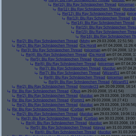
Re(9): Blu Ray Schnäppchen Thread
(
ducduc
am 30.
Re(10): Blu Ray Schnäppchen Thread
(
piiceman
Re(11): Blu Ray Schnäppchen Thread
(
ducduc
Re(12): Blu Ray Schnäppchen Thread
(
piic
Re(13): Blu Ray Schnäppchen Thread
(
d
Re(14): Blu Ray Schnäppchen Thread
Re(15): Blu Ray Schnäppchen Thre
Re(15): Blu Ray Schnäppchen Thre
Re(16): Blu Ray Schnäppchen T
Re(2): Blu Ray Schnäppchen Thread
(
Mohy
am 29.03.2008, 22:51:56)
Re(2): Blu Ray Schnäppchen Thread
(
Da Horstl
am 07.04.2008, 11:26:4
Re(3): Blu Ray Schnäppchen Thread
(
piiceman
am 07.04.2008, 12:1
Re(4): Blu Ray Schnäppchen Thread
(
Da Horstl
am 07.04.2008, 1
Re(5): Blu Ray Schnäppchen Thread
(
ducduc
am 07.04.2008, 1
Re(6): Blu Ray Schnäppchen Thread
(
piiceman
am 07.04.200
Re(7): Blu Ray Schnäppchen Thread
(
ducduc
am 07.04.20
Re(7): Blu Ray Schnäppchen Thread
(
Wizard51
am 07.04.
Re(8): Blu Ray Schnäppchen Thread
(
piiceman
am 07.0
Re(9): Blu Ray Schnäppchen Thread
(
Wizard51
am 0
Re(2): Blu Ray Schnäppchen Thread
(
monster23
am 20.09.2008, 16:14
Re: Blu Ray Schnäppchen Thread
(
Qbus
am 29.03.2008, 15:41:54)
Re(2): Blu Ray Schnäppchen Thread
(
ducduc
am 29.03.2008, 19:05:28
Re: Blu Ray Schnäppchen Thread
(
Pomm1
am 29.03.2008, 16:27:41)
Re(2): Blu Ray Schnäppchen Thread
(
ducduc
am 29.03.2008, 19:06:56
Re: Blu Ray Schnäppchen Thread
(
Corban
am 29.03.2008, 17:14:27)
Re(2): Blu Ray Schnäppchen Thread
(
ducduc
am 29.03.2008, 19:06:11)
Re(3): Blu Ray Schnäppchen Thread
(
Corban
am 30.03.2008, 19:00:
Re(4): Blu Ray Schnäppchen Thread
(
ducduc
am 30.03.2008, 19:
Re(5): Blu Ray Schnäppchen Thread
(
playaz
am 31.03.2008, 0
Re(6): Blu Ray Schnäppchen Thread
(
ducduc
am 31.03.2008