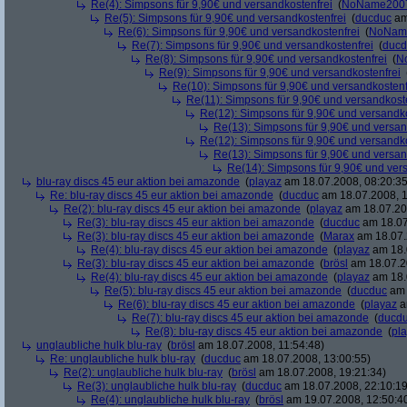
Re(4): Simpsons für 9,90€ und versandkostenfrei
(
NoName200
Re(5): Simpsons für 9,90€ und versandkostenfrei
(
ducduc
am
Re(6): Simpsons für 9,90€ und versandkostenfrei
(
NoNam
Re(7): Simpsons für 9,90€ und versandkostenfrei
(
ducd
Re(8): Simpsons für 9,90€ und versandkostenfrei
(
N
Re(9): Simpsons für 9,90€ und versandkostenfrei
Re(10): Simpsons für 9,90€ und versandkostenf
Re(11): Simpsons für 9,90€ und versandkost
Re(12): Simpsons für 9,90€ und versandko
Re(13): Simpsons für 9,90€ und versan
Re(12): Simpsons für 9,90€ und versandko
Re(13): Simpsons für 9,90€ und versan
Re(14): Simpsons für 9,90€ und ver
blu-ray discs 45 eur aktion bei amazonde
(
playaz
am 18.07.2008, 08:20:35
Re: blu-ray discs 45 eur aktion bei amazonde
(
ducduc
am 18.07.2008, 1
Re(2): blu-ray discs 45 eur aktion bei amazonde
(
playaz
am 18.07.200
Re(3): blu-ray discs 45 eur aktion bei amazonde
(
ducduc
am 18.07
Re(3): blu-ray discs 45 eur aktion bei amazonde
(
Marax
am 18.07.
Re(4): blu-ray discs 45 eur aktion bei amazonde
(
playaz
am 18.
Re(3): blu-ray discs 45 eur aktion bei amazonde
(
brösl
am 18.07.2
Re(4): blu-ray discs 45 eur aktion bei amazonde
(
playaz
am 18.
Re(5): blu-ray discs 45 eur aktion bei amazonde
(
ducduc
am 
Re(6): blu-ray discs 45 eur aktion bei amazonde
(
playaz
a
Re(7): blu-ray discs 45 eur aktion bei amazonde
(
ducd
Re(8): blu-ray discs 45 eur aktion bei amazonde
(
pl
unglaubliche hulk blu-ray
(
brösl
am 18.07.2008, 11:54:48)
Re: unglaubliche hulk blu-ray
(
ducduc
am 18.07.2008, 13:00:55)
Re(2): unglaubliche hulk blu-ray
(
brösl
am 18.07.2008, 19:21:34)
Re(3): unglaubliche hulk blu-ray
(
ducduc
am 18.07.2008, 22:10:19
Re(4): unglaubliche hulk blu-ray
(
brösl
am 19.07.2008, 12:50:4