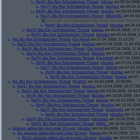
Re(6): Blu Ray Schnäppchen Thread
(
playaz
am 05.04.2008,
Re(7): Blu Ray Schnäppchen Thread
(
ducduc
am 05.04.20
Re(6): Blu Ray Schnäppchen Thread
(
ducduc
am 05.04.2008
Re(7): Blu Ray Schnäppchen Thread
(
Wizard51
am 05.04.
Vom Autor zurückgezogen oder Autor hat seine Registrie
Re(8): Blu Ray Schnäppchen Thread
(
ducduc
am 05.04
Re(4): Blu Ray Schnäppchen Thread
(
playaz
am 05.04.2008, 17:2
Re(5): Blu Ray Schnäppchen Thread
(
ducduc
am 05.04.2008, 1
Re: Blu Ray Schnäppchen Thread
(
Da Horstl
am 07.04.2008, 11:25:23)
Re(2): Blu Ray Schnäppchen Thread
(
ducduc
am 07.04.2008, 11:26:45)
Re(3): Blu Ray Schnäppchen Thread
(
Da Horstl
am 07.04.2008, 11:3
Re(4): Blu Ray Schnäppchen Thread
(
ducduc
am 07.04.2008, 11:
Re(5): Blu Ray Schnäppchen Thread
(
Da Horstl
am 07.04.2008,
Re(6): Blu Ray Schnäppchen Thread
(
ducduc
am 07.04.2008
Re(7): Blu Ray Schnäppchen Thread
(
playaz
am 07.04.200
Re(8): Blu Ray Schnäppchen Thread
(
ducduc
am 07.04
Re(9): Blu Ray Schnäppchen Thread
(
playaz
am 07.
Re: Blu Ray Schnäppchen Thread
(
Pomm1
am 10.04.2008, 16:08:09)
Re(2): Blu Ray Schnäppchen Thread
(
ducduc
am 10.04.2008, 18:27:39
Re(3): Blu Ray Schnäppchen Thread
(
playaz
am 10.04.2008, 18:44:
Re(4): Blu Ray Schnäppchen Thread
(
ducduc
am 10.04.2008, 18:
Re(5): Blu Ray Schnäppchen Thread
(
playaz
am 10.04.2008, 1
Re(6): Blu Ray Schnäppchen Thread
(
ducduc
am 10.04.2008
Re(7): Blu Ray Schnäppchen Thread
(
charras81
am 15.04
Re(8): Blu Ray Schnäppchen Thread
(
ducduc
am 15.04
Re(4): Blu Ray Schnäppchen Thread
(
piiceman
am 10.04.2008, 20
Re(5): Blu Ray Schnäppchen Thread
(
MikE_
am 19.04.2008, 12
amazon aktion blu rays unter 20 euro
(
ducduc
am 14.04.2008, 10:27:25)
Re: amazon aktion blu rays unter 20 euro
(
Marax
am 14.04.2008, 10:33
Re(2): amazon aktion blu rays unter 20 euro
(
ducduc
am 14.04.2008,