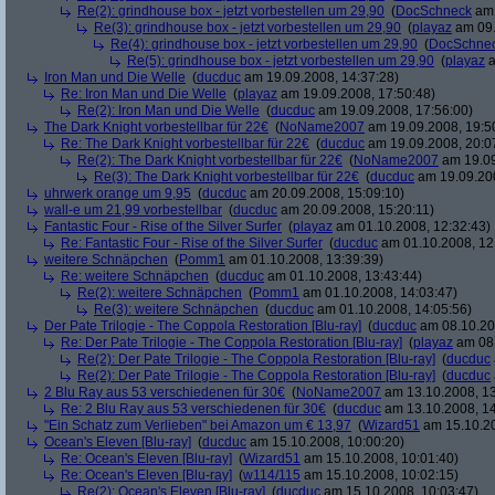
Re(2): grindhouse box - jetzt vorbestellen um 29,90
(
DocSchneck
am 
Re(3): grindhouse box - jetzt vorbestellen um 29,90
(
playaz
am 09.
Re(4): grindhouse box - jetzt vorbestellen um 29,90
(
DocSchne
Re(5): grindhouse box - jetzt vorbestellen um 29,90
(
playaz
a
Iron Man und Die Welle
(
ducduc
am 19.09.2008, 14:37:28)
Re: Iron Man und Die Welle
(
playaz
am 19.09.2008, 17:50:48)
Re(2): Iron Man und Die Welle
(
ducduc
am 19.09.2008, 17:56:00)
The Dark Knight vorbestellbar für 22€
(
NoName2007
am 19.09.2008, 19:5
Re: The Dark Knight vorbestellbar für 22€
(
ducduc
am 19.09.2008, 20:0
Re(2): The Dark Knight vorbestellbar für 22€
(
NoName2007
am 19.09
Re(3): The Dark Knight vorbestellbar für 22€
(
ducduc
am 19.09.200
uhrwerk orange um 9,95
(
ducduc
am 20.09.2008, 15:09:10)
wall-e um 21,99 vorbestellbar
(
ducduc
am 20.09.2008, 15:20:11)
Fantastic Four - Rise of the Silver Surfer
(
playaz
am 01.10.2008, 12:32:43)
Re: Fantastic Four - Rise of the Silver Surfer
(
ducduc
am 01.10.2008, 12
weitere Schnäpchen
(
Pomm1
am 01.10.2008, 13:39:39)
Re: weitere Schnäpchen
(
ducduc
am 01.10.2008, 13:43:44)
Re(2): weitere Schnäpchen
(
Pomm1
am 01.10.2008, 14:03:47)
Re(3): weitere Schnäpchen
(
ducduc
am 01.10.2008, 14:05:56)
Der Pate Trilogie - The Coppola Restoration [Blu-ray]
(
ducduc
am 08.10.20
Re: Der Pate Trilogie - The Coppola Restoration [Blu-ray]
(
playaz
am 08.
Re(2): Der Pate Trilogie - The Coppola Restoration [Blu-ray]
(
ducduc
Re(2): Der Pate Trilogie - The Coppola Restoration [Blu-ray]
(
ducduc
2 Blu Ray aus 53 verschiedenen für 30€
(
NoName2007
am 13.10.2008, 13
Re: 2 Blu Ray aus 53 verschiedenen für 30€
(
ducduc
am 13.10.2008, 14
"Ein Schatz zum Verlieben" bei Amazon um € 13,97
(
Wizard51
am 15.10.20
Ocean's Eleven [Blu-ray]
(
ducduc
am 15.10.2008, 10:00:20)
Re: Ocean's Eleven [Blu-ray]
(
Wizard51
am 15.10.2008, 10:01:40)
Re: Ocean's Eleven [Blu-ray]
(
w114/115
am 15.10.2008, 10:02:15)
Re(2): Ocean's Eleven [Blu-ray]
(
ducduc
am 15.10.2008, 10:03:47)