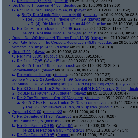
Re: Die Fliege, 19,90
(
ducduc
am 25.10.2008, 21:23:05)
Die Mumie Trilogie um 44,99
(
ducduc
am 25.10.2008, 21:38:09)
Re: Die Mumie Trilogie um 44,99
(
playaz
am 25.10.2008, 21:59:52)
Re(2): Die Mumie Trilogie um 44,99
(
ducduc
am 26.10.2008, 09:02:2
Re(3): Die Mumie Trilogie um 44,99
(
playaz
am 26.10.2008, 12:12
Re(4): Die Mumie Trilogie um 44,99
(
ducduc
am 26.10.2008, 14
Re: Die Mumie Trilogie um 44,99
(
cermi
am 26.10.2008, 11:07:12)
Re(2): Die Mumie Trilogie um 44,99
(
ducduc
am 27.10.2008, 08:34:5
Dune - Der Wüstenplanet (Blu-ray Disc) 13,95
(
playaz
am 27.10.2008, 09:
Der Pate Trilogie - The Coppola Restoration 48,95
(
ducduc
am 29.10.2008,
vorbestellen um je 14,99
(
ducduc
am 29.10.2008, 19:42:19)
filme 17,95
(
playaz
am 30.10.2008, 08:35:30)
Re: filme 17,95
(
ducduc
am 30.10.2008, 09:16:46)
Re: filme 17,95
(
Wizard51
am 30.10.2008, 09:19:37)
Re(2): filme 17,95
(
hackenbush
am 03.11.2008, 23:29:36)
Vorbestellungen
(
playaz
am 30.10.2008, 09:07:50)
Re: Vorbestellungen
(
ducduc
am 30.10.2008, 09:17:37)
Zombie Night 1+2 (Steelbook) 14,99
(
playaz
am 31.10.2008, 08:59:04)
30 Stunden: Der 2. Weltkrieg komplett (4 BDs) [Blu-ray] 29,99
(
playaz
am 03
Re: 30 Stunden: Der 2. Weltkrieg komplett (4 BDs) [Blu-ray] 29,99
(
ducd
2 Fox Blu-rays kaufen, 20 % sparen
(
playaz
am 05.11.2008, 07:30:47)
Re: 2 Fox Blu-rays kaufen, 20 % sparen
(
ducduc
am 05.11.2008, 07:44:
Re(2): 2 Fox Blu-rays kaufen, 20 % sparen
(
playaz
am 05.11.2008, 07
Re(3): 2 Fox Blu-rays kaufen, 20 % sparen
(
ducduc
am 05.11.2008,
Departed € 11,90
(
monster23
am 05.11.2008, 09:41:42)
Re: Departed € 11,90
(
Wizard51
am 05.11.2008, 09:48:28)
Der Patrion € 9,95
(
monster23
am 05.11.2008, 09:42:51)
Re: Der Patrion € 9,95
(
Wizard51
am 05.11.2008, 09:48:08)
Re(2): Der Patrion € 9,95
(
monster23
am 05.11.2008, 14:49:34)
Re: Der Patrion € 9,95
(
Pomm1
am 05.11.2008, 15:09:49)