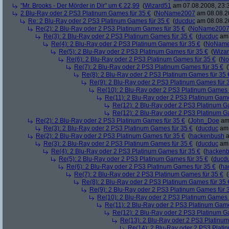
"Mr. Brooks - Der Mörder in Dir" um € 22,99
(
Wizard51
am 07.08.2008, 23:
2 Blu-Ray oder 2 PS3 Platinum Games für 35 €
(
NoName2007
am 08.08.20
Re: 2 Blu-Ray oder 2 PS3 Platinum Games für 35 €
(
ducduc
am 08.08.20
Re(2): 2 Blu-Ray oder 2 PS3 Platinum Games für 35 €
(
NoName200
Re(3): 2 Blu-Ray oder 2 PS3 Platinum Games für 35 €
(
ducduc
am 
Re(4): 2 Blu-Ray oder 2 PS3 Platinum Games für 35 €
(
NoNam
Re(5): 2 Blu-Ray oder 2 PS3 Platinum Games für 35 €
(
Wiza
Re(6): 2 Blu-Ray oder 2 PS3 Platinum Games für 35 €
(
No
Re(7): 2 Blu-Ray oder 2 PS3 Platinum Games für 35 €
(
Re(8): 2 Blu-Ray oder 2 PS3 Platinum Games für 35 
Re(9): 2 Blu-Ray oder 2 PS3 Platinum Games für 
Re(10): 2 Blu-Ray oder 2 PS3 Platinum Games 
Re(11): 2 Blu-Ray oder 2 PS3 Platinum Game
Re(12): 2 Blu-Ray oder 2 PS3 Platinum G
Re(12): 2 Blu-Ray oder 2 PS3 Platinum G
Re(2): 2 Blu-Ray oder 2 PS3 Platinum Games für 35 €
(
John_Doe
am 
Re(3): 2 Blu-Ray oder 2 PS3 Platinum Games für 35 €
(
ducduc
am 
Re(2): 2 Blu-Ray oder 2 PS3 Platinum Games für 35 €
(
hackenbush
a
Re(3): 2 Blu-Ray oder 2 PS3 Platinum Games für 35 €
(
ducduc
am 
Re(4): 2 Blu-Ray oder 2 PS3 Platinum Games für 35 €
(
hacken
Re(5): 2 Blu-Ray oder 2 PS3 Platinum Games für 35 €
(
ducd
Re(6): 2 Blu-Ray oder 2 PS3 Platinum Games für 35 €
(
ha
Re(7): 2 Blu-Ray oder 2 PS3 Platinum Games für 35 €
(
Re(8): 2 Blu-Ray oder 2 PS3 Platinum Games für 35 
Re(9): 2 Blu-Ray oder 2 PS3 Platinum Games für 
Re(10): 2 Blu-Ray oder 2 PS3 Platinum Games 
Re(11): 2 Blu-Ray oder 2 PS3 Platinum Game
Re(12): 2 Blu-Ray oder 2 PS3 Platinum G
Re(13): 2 Blu-Ray oder 2 PS3 Platinum
Re(14): 2 Blu-Ray oder 2 PS3 Plati