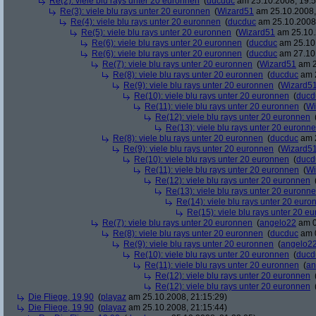
Re(2): viele blu rays unter 20 euronnen
(
ducduc
am 25.10.2008, 19:5
Re(3): viele blu rays unter 20 euronnen
(
Wizard51
am 25.10.2008,
Re(4): viele blu rays unter 20 euronnen
(
ducduc
am 25.10.2008,
Re(5): viele blu rays unter 20 euronnen
(
Wizard51
am 25.10.
Re(6): viele blu rays unter 20 euronnen
(
ducduc
am 25.10.
Re(6): viele blu rays unter 20 euronnen
(
ducduc
am 27.10.
Re(7): viele blu rays unter 20 euronnen
(
Wizard51
am 2
Re(8): viele blu rays unter 20 euronnen
(
ducduc
am 2
Re(9): viele blu rays unter 20 euronnen
(
Wizard5
Re(10): viele blu rays unter 20 euronnen
(
ducd
Re(11): viele blu rays unter 20 euronnen
(
Wi
Re(12): viele blu rays unter 20 euronnen
Re(13): viele blu rays unter 20 euronn
Re(8): viele blu rays unter 20 euronnen
(
ducduc
am 2
Re(9): viele blu rays unter 20 euronnen
(
Wizard5
Re(10): viele blu rays unter 20 euronnen
(
ducd
Re(11): viele blu rays unter 20 euronnen
(
Wi
Re(12): viele blu rays unter 20 euronnen
Re(13): viele blu rays unter 20 euronn
Re(14): viele blu rays unter 20 euro
Re(15): viele blu rays unter 20 e
Re(7): viele blu rays unter 20 euronnen
(
angelo22
am 0
Re(8): viele blu rays unter 20 euronnen
(
ducduc
am 0
Re(9): viele blu rays unter 20 euronnen
(
angelo2
Re(10): viele blu rays unter 20 euronnen
(
ducd
Re(11): viele blu rays unter 20 euronnen
(
an
Re(12): viele blu rays unter 20 euronnen
Re(12): viele blu rays unter 20 euronnen
Die Fliege, 19,90
(
playaz
am 25.10.2008, 21:15:29)
Die Fliege, 19,90
(
playaz
am 25.10.2008, 21:15:44)