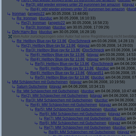
Re(2): gibt wieder einiges unter 20 euronnen bei amazon
(
ducduc
am
Re(3): gibt wieder einiges unter 20 euronnen bei amazon
(
playaz
a
Re(4): gibt wieder einiges unter 20 euronnen bei amazon
(
ducd
Ironman
(
angelo22
am 30.05.2008, 13:48:06)
Re: Ironman
(
ducduc
am 30.05.2008, 16:10:33)
Re(2): Ironman
(
angelo22
am 30.05.2008, 16:58:23)
Re(3): Ironman
(
ducduc
am 30.05.2008, 17:09:29)
Dirty Harry Box
(
ducduc
am 30.05.2008, 16:28:18)
Vom Autor zurückgezogen oder Autor hat seine Registrierung nicht bestätig
Re: Hellboy Blue-ray für 13.8€
(
DocSchneck
am 03.06.2008, 14:28:13)
Re(2): Hellboy Blue-ray für 13.8€
(
playaz
am 03.06.2008, 14:29:03)
Re(3): Hellboy Blue-ray für 13.8€
(
DocSchneck
am 03.06.2008, 14
Re(4): Hellboy Blue-ray für 13.8€
(
playaz
am 03.06.2008, 14:53
Re(4): Hellboy Blue-ray für 13.8€
(
playaz
am 03.06.2008, 14:59
Re(5): Hellboy Blue-ray für 13.8€
(
DocSchneck
am 04.06.200
Re(6): Hellboy Blue-ray für 13.8€
(
ducduc
am 04.06.2008,
Re(4): Hellboy Blue-ray für 13.8€
(
Wizard51
am 03.06.2008, 15
Re(5): Hellboy Blue-ray für 13.8€
(
ducduc
am 04.06.2008, 07
MM Schäppchen mit Gutscheinen
(
playaz
am 04.06.2008, 10:19:56)
Saturn Gutscheine
(
playaz
am 04.06.2008, 10:34:13)
Re: MM Schäppchen mit Gutscheinen
(
ducduc
am 04.06.2008, 10:47:48
Re(2): MM Schäppchen mit Gutscheinen
(
playaz
am 04.06.2008, 10:
Re(3): MM Schäppchen mit Gutscheinen
(
ducduc
am 04.06.2008, 
Re(4): MM Schäppchen mit Gutscheinen
(
playaz
am 04.06.2008
Re(5): MM Schäppchen mit Gutscheinen
(
ducduc
am 04.06.2
Re(6): MM Schäppchen mit Gutscheinen
(
playaz
am 04.06
Re(7): MM Schäppchen mit Gutscheinen
(
ducduc
am 04
Re(6): MM Schäppchen mit Gutscheinen
(
playaz
am 04.06
Re(7): MM Schäppchen mit Gutscheinen
(
ducduc
am 04
Re(8): MM Schäppchen mit Gutscheinen
(
playaz
am 