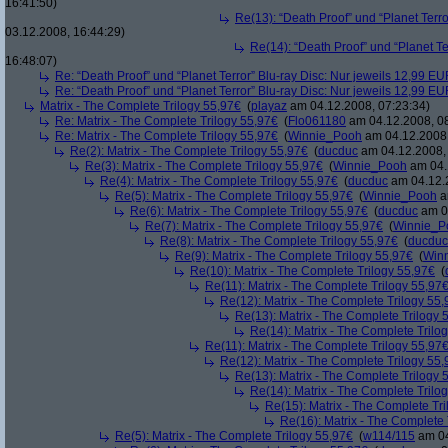
16:41:50)
Re(13): “Death Proof” und “Planet Terr
03.12.2008, 16:44:29)
Re(14): “Death Proof” und “Planet Te
16:48:07)
Re: “Death Proof” und “Planet Terror” Blu-ray Disc: Nur jeweils 12,99 E
Re: “Death Proof” und “Planet Terror” Blu-ray Disc: Nur jeweils 12,99 E
Matrix - The Complete Trilogy 55,97€
(
playaz
am 04.12.2008, 07:23:34)
Re: Matrix - The Complete Trilogy 55,97€
(
Flo061180
am 04.12.2008, 08
Re: Matrix - The Complete Trilogy 55,97€
(
Winnie_Pooh
am 04.12.2008,
Re(2): Matrix - The Complete Trilogy 55,97€
(
ducduc
am 04.12.2008, 
Re(3): Matrix - The Complete Trilogy 55,97€
(
Winnie_Pooh
am 04.
Re(4): Matrix - The Complete Trilogy 55,97€
(
ducduc
am 04.12.2
Re(5): Matrix - The Complete Trilogy 55,97€
(
Winnie_Pooh
a
Re(6): Matrix - The Complete Trilogy 55,97€
(
ducduc
am 04
Re(7): Matrix - The Complete Trilogy 55,97€
(
Winnie_P
Re(8): Matrix - The Complete Trilogy 55,97€
(
ducduc
Re(9): Matrix - The Complete Trilogy 55,97€
(
Win
Re(10): Matrix - The Complete Trilogy 55,97€
(
Re(11): Matrix - The Complete Trilogy 55,97
Re(12): Matrix - The Complete Trilogy 55
Re(13): Matrix - The Complete Trilogy 
Re(14): Matrix - The Complete Trilo
Re(11): Matrix - The Complete Trilogy 55,97
Re(12): Matrix - The Complete Trilogy 55
Re(13): Matrix - The Complete Trilogy 
Re(14): Matrix - The Complete Trilo
Re(15): Matrix - The Complete Tr
Re(16): Matrix - The Complete 
Re(5): Matrix - The Complete Trilogy 55,97€
(
w114/115
am 04