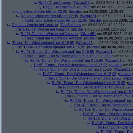
Re(6): Transformers
(
Wizard51
am 03.08.2008, 15:50:31)
Re(7): Transformers
(
ducduc
am 03.08.2008, 15:52:44)
und schon wieder billiger 22,95
(
ducduc
am 05.08.2008, 12:30:43)
Re: und schon wieder billiger 22,95
(
Wizard51
am 05.08.2008, 12:47
Re(2): und schon wieder billiger 22,95
(
ducduc
am 05.08.2008, 12
Deal der Woche bei Amazon
(
DocSchneck
am 05.08.2008, 12:22:27)
Re: Deal der Woche bei Amazon
(
ducduc
am 05.08.2008, 12:34:51)
Re(2): Deal der Woche bei Amazon
(
Wizard51
am 05.08.2008, 12:48
Re(3): Deal der Woche bei Amazon
(
ducduc
am 05.08.2008, 12:49
"Dune - Der Wüstenplanet" um € 15,95
(
Wizard51
am 07.08.2008, 23:30:3
Re: "Dune - Der Wüstenplanet" um € 15,95
(
ducduc
am 08.08.2008, 22:
Re(2): "Dune - Der Wüstenplanet" um € 15,95
(
Wizard51
am 08.08.20
Re(3): "Dune - Der Wüstenplanet" um € 15,95
(
ducduc
am 08.08.20
Re(4): "Dune - Der Wüstenplanet" um € 15,95
(
Wizard51
am 08.
Re(5): "Dune - Der Wüstenplanet" um € 15,95
(
ducduc
am 08.
Re(6): "Dune - Der Wüstenplanet" um € 15,95
(
Wizard51
a
Re(7): "Dune - Der Wüstenplanet" um € 15,95
(
ducduc
a
Re(8): "Dune - Der Wüstenplanet" um € 15,95
(
Wiza
Re(9): "Dune - Der Wüstenplanet" um € 15,95
(
du
Re(10): "Dune - Der Wüstenplanet" um € 15,95
Re(11): "Dune - Der Wüstenplanet" um € 15,
Re(12): "Dune - Der Wüstenplanet" um € 
Re(13): "Dune - Der Wüstenplanet" um
Re(14): "Dune - Der Wüstenplanet" 
Re(15): "Dune - Der Wüstenplane
Re(16): "Dune - Der Wüstenpla
Re(17): "Dune - Der Wüsten
Re(18): "Dune - Der Wüs
Re(19): "Dune - Der W
Re(20): "Dune - De