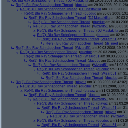
Re: Blu Ray Schnäppchen Thread
(
DJ Mastakilla
am 29.03.2008, 20:03:08
Re(2): Blu Ray Schnäppchen Thread
(
ducduc
am 29.03.2008, 20:11:26)
Re(3): Blu Ray Schnäppchen Thread
(
DJ Mastakilla
am 30.03.2008, 
Re(4): Blu Ray Schnäppchen Thread
(
ducduc
am 30.03.2008, 13:
Re(5): Blu Ray Schnäppchen Thread
(
DJ Mastakilla
am 30.03.2
Re(6): Blu Ray Schnäppchen Thread
(
ducduc
am 30.03.2008
Re(6): Blu Ray Schnäppchen Thread
(
Wizard51
am 30.03.20
Re(7): Blu Ray Schnäppchen Thread
(
DJ Mastakilla
am 30
Re(7): Blu Ray Schnäppchen Thread
(
dr_med
am 02.04.2
Re(8): Blu Ray Schnäppchen Thread
(
Wizard51
am 02.
Re(9): Blu Ray Schnäppchen Thread
(
dr_med
am 02
Re(2): Blu Ray Schnäppchen Thread
(
Wizard51
am 30.03.2008, 19:59:
Re(3): Blu Ray Schnäppchen Thread
(
ducduc
am 30.03.2008, 22:05:
Re(4): Blu Ray Schnäppchen Thread
(
Wizard51
am 30.03.2008, 2
Re(5): Blu Ray Schnäppchen Thread
(
ducduc
am 31.03.2008, 0
Re(6): Blu Ray Schnäppchen Thread
(
Wizard51
am 31.03.20
Re(7): Blu Ray Schnäppchen Thread
(
ducduc
am 31.03.20
Re(8): Blu Ray Schnäppchen Thread
(
Wizard51
am 31.
Re(9): Blu Ray Schnäppchen Thread
(
ducduc
am 31.
Re(2): Blu Ray Schnäppchen Thread
(
playaz
am 31.03.2008, 08:42:02)
Re(3): Blu Ray Schnäppchen Thread
(
ducduc
am 31.03.2008, 08:45:
Re(4): Blu Ray Schnäppchen Thread
(
playaz
am 31.03.2008, 08:4
Re(5): Blu Ray Schnäppchen Thread
(
ducduc
am 31.03.2008, 0
Re(6): Blu Ray Schnäppchen Thread
(
Wizard51
am 31.03.20
Re(7): Blu Ray Schnäppchen Thread
(
playaz
am 31.03.20
Re(8): Blu Ray Schnäppchen Thread
(
Wizard51
am 31.
Re(9): Blu Ray Schnäppchen Thread
(
playaz
am 31.
Re(10): Blu Ray Schnäppchen Thread
(
Wizard51
Re(7): Blu Ray Schnäppchen Thread
(
ducduc
am 31.03.20
Re(8): Blu Ray Schnäppchen Thread
(
Wizard51
am 31.