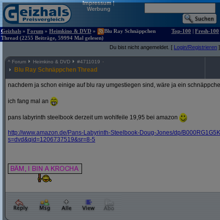
Impressum
|
Werbung
Geizhals
»
Forum
»
Heimkino & DVD
»
Blu Ray Schnäppchen
Top-100
|
Fresh-100
Thread (2255 Beiträge, 59994 Mal gelesen)
Du bist nicht angemeldet. [
Login/Registrieren
]
^
Forum
Heimkino & DVD
#
4711019
Blu Ray Schnäppchen Thread
nachdem ja schon einige auf blu ray umgestiegen sind, wäre ja ein schnäppche
ich fang mal an
pans labyrinth steelbook derzeit um wohlfeile 19,95 bei amazon
http:/
/
www.amazon.de/
Pans-Labyrinth-Steelbook-Doug-Jones/
dp/
B000RG1G5K
s=dvd&
qid=1206737519&
sr=8-5