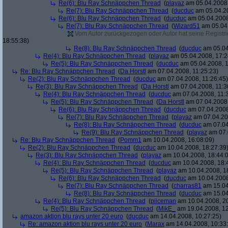
Re(6): Blu Ray Schnäppchen Thread
(
playaz
am 05.04.2008,
Re(7): Blu Ray Schnäppchen Thread
(
ducduc
am 05.04.20
Re(6): Blu Ray Schnäppchen Thread
(
ducduc
am 05.04.2008
Re(7): Blu Ray Schnäppchen Thread
(
Wizard51
am 05.04.
Vom Autor zurückgezogen oder Autor hat seine Registrie
18:55:38)
Re(8): Blu Ray Schnäppchen Thread
(
ducduc
am 05.04
Re(4): Blu Ray Schnäppchen Thread
(
playaz
am 05.04.2008, 17:2
Re(5): Blu Ray Schnäppchen Thread
(
ducduc
am 05.04.2008, 1
Re: Blu Ray Schnäppchen Thread
(
Da Horstl
am 07.04.2008, 11:25:23)
Re(2): Blu Ray Schnäppchen Thread
(
ducduc
am 07.04.2008, 11:26:45)
Re(3): Blu Ray Schnäppchen Thread
(
Da Horstl
am 07.04.2008, 11:3
Re(4): Blu Ray Schnäppchen Thread
(
ducduc
am 07.04.2008, 11:
Re(5): Blu Ray Schnäppchen Thread
(
Da Horstl
am 07.04.2008,
Re(6): Blu Ray Schnäppchen Thread
(
ducduc
am 07.04.2008
Re(7): Blu Ray Schnäppchen Thread
(
playaz
am 07.04.200
Re(8): Blu Ray Schnäppchen Thread
(
ducduc
am 07.04
Re(9): Blu Ray Schnäppchen Thread
(
playaz
am 07.
Re: Blu Ray Schnäppchen Thread
(
Pomm1
am 10.04.2008, 16:08:09)
Re(2): Blu Ray Schnäppchen Thread
(
ducduc
am 10.04.2008, 18:27:39
Re(3): Blu Ray Schnäppchen Thread
(
playaz
am 10.04.2008, 18:44:
Re(4): Blu Ray Schnäppchen Thread
(
ducduc
am 10.04.2008, 18:
Re(5): Blu Ray Schnäppchen Thread
(
playaz
am 10.04.2008, 1
Re(6): Blu Ray Schnäppchen Thread
(
ducduc
am 10.04.2008
Re(7): Blu Ray Schnäppchen Thread
(
charras81
am 15.04
Re(8): Blu Ray Schnäppchen Thread
(
ducduc
am 15.04
Re(4): Blu Ray Schnäppchen Thread
(
piiceman
am 10.04.2008, 20
Re(5): Blu Ray Schnäppchen Thread
(
MikE_
am 19.04.2008, 12
amazon aktion blu rays unter 20 euro
(
ducduc
am 14.04.2008, 10:27:25)
Re: amazon aktion blu rays unter 20 euro
(
Marax
am 14.04.2008, 10:33