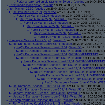
Re(2): amazon aktion blu rays unter 20 euro
(
ducduc
am 14.04.2008,
19,99 media markt aktion
(
ducduc
am 19.04.2008, 11:55:24)
Iron Man um 22,99
(
ducduc
am 29.04.2008, 14:50:15)
Re: Iron Man um 22,99
(
Wizard51
am 29.04.2008, 15:01:19)
Re(2): Iron Man um 22,99
(
ducduc
am 29.04.2008, 15:04:04)
Re(3): Iron Man um 22,99
(
Wizard51
am 29.04.2008, 15:06:54)
Re(4): Iron Man um 22,99
(
ducduc
am 29.04.2008, 15:08:52)
Re(5): Iron Man um 22,99
(
Wizard51
am 29.04.2008, 15:10:5
Re(6): Iron Man um 22,99
(
ducduc
am 29.04.2008, 15:13:
Re(7): Iron Man um 22,99
(
Wizard51
am 29.04.2008, 15
Re(8): Iron Man um 22,99
(
ducduc
am 29.04.2008, 1
Damages - Season 1 um € 53,44
(
Wizard51
am 29.04.2008, 15:08:40)
Re: Damages - Season 1 um € 53,44
(
ducduc
am 29.04.2008, 15:34:44
Re(2): Damages - Season 1 um € 53,44
(
Wizard51
am 29.04.2008, 1
Re(3): Damages - Season 1 um € 53,44
(
ducduc
am 29.04.2008, 1
Re(2): Damages - Season 1 um € 53,44
(
WESTGOTENKOENIG
am 14
Re(3): Damages - Season 1 um € 53,44
(
ducduc
am 14.05.2008, 1
Re(4): Damages - Season 1 um € 53,44
(
WESTGOTENKOENIG
Re(5): Damages - Season 1 um € 53,44
(
ducduc
am 14.05.20
Re(6): Damages - Season 1 um € 53,44
(
WESTGOTENKO
Re(7): Damages - Season 1 um € 53,44
(
ducduc
am 14.
Re(8): Damages - Season 1 um € 53,44
(
WESTGOT
Re(9): Damages - Season 1 um € 53,44
(
ducduc
a
Re(10): Damages - Season 1 um € 53,44
(
WES
Re: Damages - Season 1 um € 53,44
(
phj
am 14.05.2008, 19:09:53)
Re(2): Damages - Season 1 um € 53,44
(
Wizard51
am 14.05.2008, 1
Update: Damages - Season 1 um € 48,95
(
Wizard51
am 14.05.2008, 19
Update 2: Damages - Season 1 um € 45,32
(
Wizard51
am 30.05.2008, 1
The Stanley Kubrick Collection (Blu-Ray)
(
ducduc
am 13.05.2008, 12:10:5
Re: The Stanley Kubrick Collection (Blu-Ray)
(
ducduc
am 16.05.2008, 1