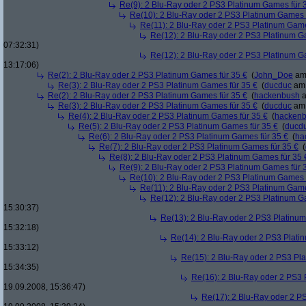
Re(9): 2 Blu-Ray oder 2 PS3 Platinum Games für 
Re(10): 2 Blu-Ray oder 2 PS3 Platinum Games 
Re(11): 2 Blu-Ray oder 2 PS3 Platinum Game
Re(12): 2 Blu-Ray oder 2 PS3 Platinum G
07:32:31)
Re(12): 2 Blu-Ray oder 2 PS3 Platinum G
13:17:06)
Re(2): 2 Blu-Ray oder 2 PS3 Platinum Games für 35 €
(
John_Doe
am 
Re(3): 2 Blu-Ray oder 2 PS3 Platinum Games für 35 €
(
ducduc
am 
Re(2): 2 Blu-Ray oder 2 PS3 Platinum Games für 35 €
(
hackenbush
a
Re(3): 2 Blu-Ray oder 2 PS3 Platinum Games für 35 €
(
ducduc
am 
Re(4): 2 Blu-Ray oder 2 PS3 Platinum Games für 35 €
(
hacken
Re(5): 2 Blu-Ray oder 2 PS3 Platinum Games für 35 €
(
ducd
Re(6): 2 Blu-Ray oder 2 PS3 Platinum Games für 35 €
(
ha
Re(7): 2 Blu-Ray oder 2 PS3 Platinum Games für 35 €
(
Re(8): 2 Blu-Ray oder 2 PS3 Platinum Games für 35 
Re(9): 2 Blu-Ray oder 2 PS3 Platinum Games für 
Re(10): 2 Blu-Ray oder 2 PS3 Platinum Games 
Re(11): 2 Blu-Ray oder 2 PS3 Platinum Game
Re(12): 2 Blu-Ray oder 2 PS3 Platinum G
15:30:37)
Re(13): 2 Blu-Ray oder 2 PS3 Platinum
15:32:18)
Re(14): 2 Blu-Ray oder 2 PS3 Plati
15:33:12)
Re(15): 2 Blu-Ray oder 2 PS3 Pl
15:34:35)
Re(16): 2 Blu-Ray oder 2 PS3 
19.09.2008, 15:36:47)
Re(17): 2 Blu-Ray oder 2 P