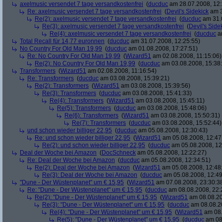
axelmusic versendet 7 tage versandkostenfrei
(
ducduc
am 28.07.2008, 12:
Re: axelmusic versendet 7 tage versandkostenfrei
(
Devil's Sidekick
am 3
Re(2): axelmusic versendet 7 tage versandkostenfrei
(
ducduc
am 31.0
Re(3): axelmusic versendet 7 tage versandkostenfrei
(
Devil's Side
Re(4): axelmusic versendet 7 tage versandkostenfrei
(
ducduc
am
Total Recall für 14,77 euronnen
(
ducduc
am 31.07.2008, 12:25:55)
No Country For Old Man 19,99
(
ducduc
am 01.08.2008, 17:27:51)
Re: No Country For Old Man 19,99
(
Wizard51
am 02.08.2008, 11:15:06)
Re(2): No Country For Old Man 19,99
(
ducduc
am 03.08.2008, 15:38
Transformers
(
Wizard51
am 02.08.2008, 11:16:54)
Re: Transformers
(
ducduc
am 03.08.2008, 15:39:21)
Re(2): Transformers
(
Wizard51
am 03.08.2008, 15:39:56)
Re(3): Transformers
(
ducduc
am 03.08.2008, 15:41:33)
Re(4): Transformers
(
Wizard51
am 03.08.2008, 15:45:11)
Re(5): Transformers
(
ducduc
am 03.08.2008, 15:48:06)
Re(6): Transformers
(
Wizard51
am 03.08.2008, 15:50:31)
Re(7): Transformers
(
ducduc
am 03.08.2008, 15:52:44)
und schon wieder billiger 22,95
(
ducduc
am 05.08.2008, 12:30:43)
Re: und schon wieder billiger 22,95
(
Wizard51
am 05.08.2008, 12:47
Re(2): und schon wieder billiger 22,95
(
ducduc
am 05.08.2008, 12
Deal der Woche bei Amazon
(
DocSchneck
am 05.08.2008, 12:22:27)
Re: Deal der Woche bei Amazon
(
ducduc
am 05.08.2008, 12:34:51)
Re(2): Deal der Woche bei Amazon
(
Wizard51
am 05.08.2008, 12:48
Re(3): Deal der Woche bei Amazon
(
ducduc
am 05.08.2008, 12:49
"Dune - Der Wüstenplanet" um € 15,95
(
Wizard51
am 07.08.2008, 23:30:3
Re: "Dune - Der Wüstenplanet" um € 15,95
(
ducduc
am 08.08.2008, 22:
Re(2): "Dune - Der Wüstenplanet" um € 15,95
(
Wizard51
am 08.08.20
Re(3): "Dune - Der Wüstenplanet" um € 15,95
(
ducduc
am 08.08.20
Re(4): "Dune - Der Wüstenplanet" um € 15,95
(
Wizard51
am 08.
Re(5): "Dune - Der Wüstenplanet" um € 15,95
(
ducduc
am 08.