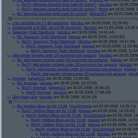
Re: Wieviele blus/hd-dvds habt ihr schon?
(
Pomm1
am 16.05.2008, 18:
Re(2): Wieviele blus/hd-dvds habt ihr schon?
(
ducduc
am 16.05.2008,
Re(2): Wieviele blus/hd-dvds habt ihr schon?
(
brösl
am 16.05.2008, 1
Re: Wieviele blus/hd-dvds habt ihr schon?
(
Wizard51
am 28.05.2008, 09
Vom Autor zurückgezogen oder Autor hat seine Registrierung nicht bestätig
v for vendetta um 17,48 euronnen
(
ducduc
am 16.05.2008, 15:29:06)
Underworld und 300, um 19,95 euronnen
(
ducduc
am 21.05.2008, 14:28:3
Sweeney Todd Steelbook
(
ducduc
am 26.05.2008, 14:41:44)
Re: Sweeney Todd Steelbook
(
playaz
am 30.05.2008, 10:42:45)
Re(2): Sweeney Todd Steelbook
(
ducduc
am 30.05.2008, 10:47:28)
Re(3): Sweeney Todd Steelbook
(
playaz
am 30.05.2008, 11:29:46
Re(4): Sweeney Todd Steelbook
(
ducduc
am 30.05.2008, 11:44
gibt wieder einiges unter 20 euronnen bei amazon
(
ducduc
am 28.05.2008,
Re: gibt wieder einiges unter 20 euronnen bei amazon
(
playaz
am 30.05
Re(2): gibt wieder einiges unter 20 euronnen bei amazon
(
ducduc
am
Re(3): gibt wieder einiges unter 20 euronnen bei amazon
(
playaz
a
Re(4): gibt wieder einiges unter 20 euronnen bei amazon
(
ducd
Ironman
(
angelo22
am 30.05.2008, 13:48:06)
Re: Ironman
(
ducduc
am 30.05.2008, 16:10:33)
Re(2): Ironman
(
angelo22
am 30.05.2008, 16:58:23)
Re(3): Ironman
(
ducduc
am 30.05.2008, 17:09:29)
Dirty Harry Box
(
ducduc
am 30.05.2008, 16:28:18)
Vom Autor zurückgezogen oder Autor hat seine Registrierung nicht bestätig
Re: Hellboy Blue-ray für 13.8€
(
DocSchneck
am 03.06.2008, 14:28:13)
Re(2): Hellboy Blue-ray für 13.8€
(
playaz
am 03.06.2008, 14:29:03)
Re(3): Hellboy Blue-ray für 13.8€
(
DocSchneck
am 03.06.2008, 14
Re(4): Hellboy Blue-ray für 13.8€
(
playaz
am 03.06.2008, 14:53
Re(4): Hellboy Blue-ray für 13.8€
(
playaz
am 03.06.2008, 14:59
Re(5): Hellboy Blue-ray für 13.8€
(
DocSchneck
am 04.06.200
Re(6): Hellboy Blue-ray für 13.8€
(
ducduc
am 04.06.2008,