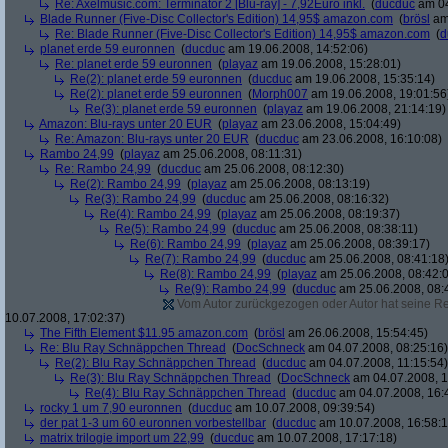
Re: Axelmusic.com: Terminator 2 [Blu-ray] - 7,92Euro inkl.
(
ducduc
am 04
Blade Runner (Five-Disc Collector's Edition) 14,95$ amazon.com
(
brösl
am 
Re: Blade Runner (Five-Disc Collector's Edition) 14,95$ amazon.com
(
d
planet erde 59 euronnen
(
ducduc
am 19.06.2008, 14:52:06)
Re: planet erde 59 euronnen
(
playaz
am 19.06.2008, 15:28:01)
Re(2): planet erde 59 euronnen
(
ducduc
am 19.06.2008, 15:35:14)
Re(2): planet erde 59 euronnen
(
Morph007
am 19.06.2008, 19:01:56
Re(3): planet erde 59 euronnen
(
playaz
am 19.06.2008, 21:14:19)
Amazon: Blu-rays unter 20 EUR
(
playaz
am 23.06.2008, 15:04:49)
Re: Amazon: Blu-rays unter 20 EUR
(
ducduc
am 23.06.2008, 16:10:08)
Rambo 24,99
(
playaz
am 25.06.2008, 08:11:31)
Re: Rambo 24,99
(
ducduc
am 25.06.2008, 08:12:30)
Re(2): Rambo 24,99
(
playaz
am 25.06.2008, 08:13:19)
Re(3): Rambo 24,99
(
ducduc
am 25.06.2008, 08:16:32)
Re(4): Rambo 24,99
(
playaz
am 25.06.2008, 08:19:37)
Re(5): Rambo 24,99
(
ducduc
am 25.06.2008, 08:38:11)
Re(6): Rambo 24,99
(
playaz
am 25.06.2008, 08:39:17)
Re(7): Rambo 24,99
(
ducduc
am 25.06.2008, 08:41:18
Re(8): Rambo 24,99
(
playaz
am 25.06.2008, 08:42:
Re(9): Rambo 24,99
(
ducduc
am 25.06.2008, 08:
Vom Autor zurückgezogen oder Autor hat seine Regi
10.07.2008, 17:02:37)
The Fifth Element $11.95 amazon.com
(
brösl
am 26.06.2008, 15:54:45)
Re: Blu Ray Schnäppchen Thread
(
DocSchneck
am 04.07.2008, 08:25:16)
Re(2): Blu Ray Schnäppchen Thread
(
ducduc
am 04.07.2008, 11:15:54)
Re(3): Blu Ray Schnäppchen Thread
(
DocSchneck
am 04.07.2008, 1
Re(4): Blu Ray Schnäppchen Thread
(
ducduc
am 04.07.2008, 16:
rocky 1 um 7,90 euronnen
(
ducduc
am 10.07.2008, 09:39:54)
der pat 1-3 um 60 euronnen vorbestellbar
(
ducduc
am 10.07.2008, 16:58:1
matrix trilogie import um 22,99
(
ducduc
am 10.07.2008, 17:17:18)