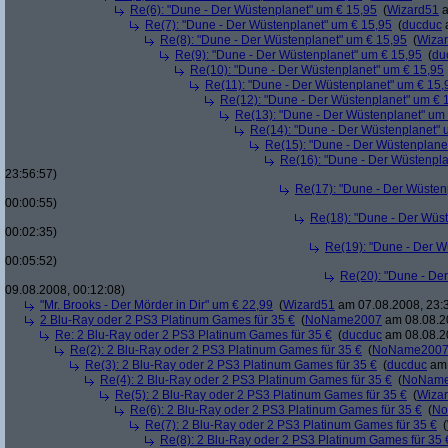
Re(6): "Dune - Der Wüstenplanet" um € 15,95
(
Wizard51
a
Re(7): "Dune - Der Wüstenplanet" um € 15,95
(
ducduc
a
Re(8): "Dune - Der Wüstenplanet" um € 15,95
(
Wiza
Re(9): "Dune - Der Wüstenplanet" um € 15,95
(
du
Re(10): "Dune - Der Wüstenplanet" um € 15,95
Re(11): "Dune - Der Wüstenplanet" um € 15,
Re(12): "Dune - Der Wüstenplanet" um € 
Re(13): "Dune - Der Wüstenplanet" um
Re(14): "Dune - Der Wüstenplanet" 
Re(15): "Dune - Der Wüstenplane
Re(16): "Dune - Der Wüstenpla
23:56:57)
Re(17): "Dune - Der Wüsten
00:00:55)
Re(18): "Dune - Der Wüs
00:02:35)
Re(19): "Dune - Der W
00:05:52)
Re(20): "Dune - De
09.08.2008, 00:12:08)
"Mr. Brooks - Der Mörder in Dir" um € 22,99
(
Wizard51
am 07.08.2008, 23:
2 Blu-Ray oder 2 PS3 Platinum Games für 35 €
(
NoName2007
am 08.08.20
Re: 2 Blu-Ray oder 2 PS3 Platinum Games für 35 €
(
ducduc
am 08.08.20
Re(2): 2 Blu-Ray oder 2 PS3 Platinum Games für 35 €
(
NoName200
Re(3): 2 Blu-Ray oder 2 PS3 Platinum Games für 35 €
(
ducduc
am 
Re(4): 2 Blu-Ray oder 2 PS3 Platinum Games für 35 €
(
NoNam
Re(5): 2 Blu-Ray oder 2 PS3 Platinum Games für 35 €
(
Wiza
Re(6): 2 Blu-Ray oder 2 PS3 Platinum Games für 35 €
(
No
Re(7): 2 Blu-Ray oder 2 PS3 Platinum Games für 35 €
(
Re(8): 2 Blu-Ray oder 2 PS3 Platinum Games für 35 