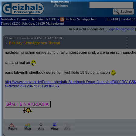
Impressum
|
Werbung
Geizhals
»
Forum
»
Heimkino & DVD
»
Blu Ray Schnäppchen
Top-100
|
Fresh-100
Thread (2255 Beiträge, 59620 Mal gelesen)
Du bist nicht angemeldet. [
Login/Registrieren
]
^
Forum
Heimkino & DVD
#
4711019
Blu Ray Schnäppchen Thread
nachdem ja schon einige auf blu ray umgestiegen sind, wäre ja ein schnäppche
ich fang mal an
pans labyrinth steelbook derzeit um wohlfeile 19,95 bei amazon
http:/
/
www.amazon.de/
Pans-Labyrinth-Steelbook-Doug-Jones/
dp/
B000RG1G5K
s=dvd&
qid=1206737519&
sr=8-5