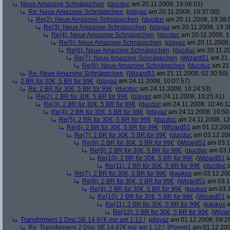
Neue Amazone Schnäppchen
(
ducduc
am 20.11.2008, 19:06:01)
Re: Neue Amazone Schnäppchen
(
playaz
am 20.11.2008, 19:37:00)
Re(2): Neue Amazone Schnäppchen
(
ducduc
am 20.11.2008, 19:38:
Re(3): Neue Amazone Schnäppchen
(
playaz
am 20.11.2008, 19:3
Re(4): Neue Amazone Schnäppchen
(
ducduc
am 20.11.2008, 1
Re(5): Neue Amazone Schnäppchen
(
playaz
am 20.11.2008,
Re(6): Neue Amazone Schnäppchen
(
ducduc
am 20.11.20
Re(7): Neue Amazone Schnäppchen
(
Wizard51
am 21.
Re(8): Neue Amazone Schnäppchen
(
ducduc
am 21.
Re: Neue Amazone Schnäppchen
(
Wizard51
am 21.11.2008, 02:30:50)
2 BR für 30€, 5 BR für 99€
(
playaz
am 24.11.2008, 10:07:57)
Re: 2 BR für 30€, 5 BR für 99€
(
ducduc
am 24.11.2008, 10:24:53)
Re(2): 2 BR für 30€, 5 BR für 99€
(
playaz
am 24.11.2008, 10:25:41)
Re(3): 2 BR für 30€, 5 BR für 99€
(
ducduc
am 24.11.2008, 10:46:1
Re(4): 2 BR für 30€, 5 BR für 99€
(
playaz
am 24.11.2008, 10:50
Re(5): 2 BR für 30€, 5 BR für 99€
(
ducduc
am 24.11.2008, 12
Re(6): 2 BR für 30€, 5 BR für 99€
(
Wizard51
am 01.12.200
Re(7): 2 BR für 30€, 5 BR für 99€
(
ducduc
am 03.12.200
Re(8): 2 BR für 30€, 5 BR für 99€
(
Wizard51
am 03.1
Re(9): 2 BR für 30€, 5 BR für 99€
(
ducduc
am 03.1
Re(10): 2 BR für 30€, 5 BR für 99€
(
Wizard51
a
Re(11): 2 BR für 30€, 5 BR für 99€
(
ducduc
a
Re(7): 2 BR für 30€, 5 BR für 99€
(
kaukus
am 03.12.200
Re(8): 2 BR für 30€, 5 BR für 99€
(
Wizard51
am 03.1
Re(9): 2 BR für 30€, 5 BR für 99€
(
kaukus
am 03.1
Re(10): 2 BR für 30€, 5 BR für 99€
(
Wizard51
a
Re(11): 2 BR für 30€, 5 BR für 99€
(
kaukus
a
Re(12): 2 BR für 30€, 5 BR für 99€
(
Wiza
Transformers 2 Disc SE 14,97€ nur am 1.12.!
(
playaz
am 01.12.2008, 09:2
Re: Transformers 2 Disc SE 14,97€ nur am 1.12.!
(
Pomm1
am 01.12.200