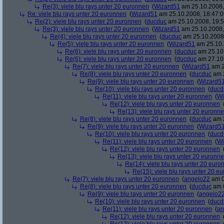
Re(3): viele blu rays unter 20 euronnen
(
Wizard51
am 25.10.2008,
Re: viele blu rays unter 20 euronnen
(
Wizard51
am 25.10.2008, 18:47:0
Re(2): viele blu rays unter 20 euronnen
(
ducduc
am 25.10.2008, 19:5
Re(3): viele blu rays unter 20 euronnen
(
Wizard51
am 25.10.2008,
Re(4): viele blu rays unter 20 euronnen
(
ducduc
am 25.10.2008,
Re(5): viele blu rays unter 20 euronnen
(
Wizard51
am 25.10.
Re(6): viele blu rays unter 20 euronnen
(
ducduc
am 25.10.
Re(6): viele blu rays unter 20 euronnen
(
ducduc
am 27.10.
Re(7): viele blu rays unter 20 euronnen
(
Wizard51
am 2
Re(8): viele blu rays unter 20 euronnen
(
ducduc
am 2
Re(9): viele blu rays unter 20 euronnen
(
Wizard5
Re(10): viele blu rays unter 20 euronnen
(
ducd
Re(11): viele blu rays unter 20 euronnen
(
Wi
Re(12): viele blu rays unter 20 euronnen
Re(13): viele blu rays unter 20 euronn
Re(8): viele blu rays unter 20 euronnen
(
ducduc
am 2
Re(9): viele blu rays unter 20 euronnen
(
Wizard5
Re(10): viele blu rays unter 20 euronnen
(
ducd
Re(11): viele blu rays unter 20 euronnen
(
Wi
Re(12): viele blu rays unter 20 euronnen
Re(13): viele blu rays unter 20 euronn
Re(14): viele blu rays unter 20 euro
Re(15): viele blu rays unter 20 e
Re(7): viele blu rays unter 20 euronnen
(
angelo22
am 0
Re(8): viele blu rays unter 20 euronnen
(
ducduc
am 0
Re(9): viele blu rays unter 20 euronnen
(
angelo2
Re(10): viele blu rays unter 20 euronnen
(
ducd
Re(11): viele blu rays unter 20 euronnen
(
an
Re(12): viele blu rays unter 20 euronnen