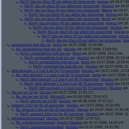
Re(2): blu-ray discs 45 eur aktion bei amazonde
(
playaz
am 18.07.200
Re(3): blu-ray discs 45 eur aktion bei amazonde
(
ducduc
am 18.07
Re(3): blu-ray discs 45 eur aktion bei amazonde
(
Marax
am 18.07.
Re(4): blu-ray discs 45 eur aktion bei amazonde
(
playaz
am 18.
Re(3): blu-ray discs 45 eur aktion bei amazonde
(
brösl
am 18.07.2
Re(4): blu-ray discs 45 eur aktion bei amazonde
(
playaz
am 18.
Re(5): blu-ray discs 45 eur aktion bei amazonde
(
ducduc
am 
Re(6): blu-ray discs 45 eur aktion bei amazonde
(
playaz
a
Re(7): blu-ray discs 45 eur aktion bei amazonde
(
ducd
Re(8): blu-ray discs 45 eur aktion bei amazonde
(
pl
unglaubliche hulk blu-ray
(
brösl
am 18.07.2008, 11:54:48)
Re: unglaubliche hulk blu-ray
(
ducduc
am 18.07.2008, 13:00:55)
Re(2): unglaubliche hulk blu-ray
(
brösl
am 18.07.2008, 19:21:34)
Re(3): unglaubliche hulk blu-ray
(
ducduc
am 18.07.2008, 22:10:19
Re(4): unglaubliche hulk blu-ray
(
brösl
am 19.07.2008, 12:50:4
Re(5): unglaubliche hulk blu-ray
(
ducduc
am 19.07.2008, 12:
stirb langsam 1,2 und 4 um 56,70 euronnen
(
ducduc
am 19.07.2008, 12:53
Re: stirb langsam 1,2 und 4 um 56,70 euronnen
(
brösl
am 19.07.2008, 1
Re(2): stirb langsam 1,2 und 4 um 56,70 euronnen
(
ducduc
am 19.07.
Re(3): stirb langsam 1,2 und 4 um 56,70 euronnen
(
brösl
am 19.07
Re(4): stirb langsam 1,2 und 4 um 56,70 euronnen
(
ducduc
am 1
blu ray um 19,90
(
ducduc
am 20.07.2008, 21:05:17)
Re: blu ray um 19,90
(
Wizard51
am 05.08.2008, 23:45:42)
Re(2): blu ray um 19,90
(
ducduc
am 06.08.2008, 07:42:51)
amazon 3 blu ray für 45 euronnen
(
ducduc
am 23.07.2008, 20:44:09)
Re: amazon 3 blu ray für 45 euronnen
(
playaz
am 24.07.2008, 07:26:28
Re(2): amazon 3 blu ray für 45 euronnen
(
ducduc
am 24.07.2008, 11:
schnäppcheneinkauf
(
ducduc
am 24.07.2008, 12:41:52)
Re: schnäppcheneinkauf
(
Devil's Sidekick
am 31.07.2008, 14:26:19)
Re(2): schnäppcheneinkauf
(
ducduc
am 31.07.2008, 14:31:56)