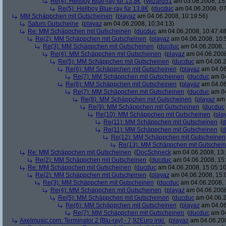
Re(4): Hellboy Blue-ray für 13.8€
(
Wizard51
am 03.06.2008, 15
Re(5): Hellboy Blue-ray für 13.8€
(
ducduc
am 04.06.2008, 07
MM Schäppchen mit Gutscheinen
(
playaz
am 04.06.2008, 10:19:56)
Saturn Gutscheine
(
playaz
am 04.06.2008, 10:34:13)
Re: MM Schäppchen mit Gutscheinen
(
ducduc
am 04.06.2008, 10:47:48
Re(2): MM Schäppchen mit Gutscheinen
(
playaz
am 04.06.2008, 10:
Re(3): MM Schäppchen mit Gutscheinen
(
ducduc
am 04.06.2008, 
Re(4): MM Schäppchen mit Gutscheinen
(
playaz
am 04.06.2008
Re(5): MM Schäppchen mit Gutscheinen
(
ducduc
am 04.06.2
Re(6): MM Schäppchen mit Gutscheinen
(
playaz
am 04.06
Re(7): MM Schäppchen mit Gutscheinen
(
ducduc
am 04
Re(6): MM Schäppchen mit Gutscheinen
(
playaz
am 04.06
Re(7): MM Schäppchen mit Gutscheinen
(
ducduc
am 04
Re(8): MM Schäppchen mit Gutscheinen
(
playaz
am 
Re(9): MM Schäppchen mit Gutscheinen
(
ducduc
Re(10): MM Schäppchen mit Gutscheinen
(
pla
Re(11): MM Schäppchen mit Gutscheinen
(
d
Re(11): MM Schäppchen mit Gutscheinen
(
d
Re(12): MM Schäppchen mit Gutscheinen
Re(13): MM Schäppchen mit Gutschei
Re: MM Schäppchen mit Gutscheinen
(
DocSchneck
am 04.06.2008, 13:
Re(2): MM Schäppchen mit Gutscheinen
(
ducduc
am 04.06.2008, 15:
Re: MM Schäppchen mit Gutscheinen
(
ducduc
am 04.06.2008, 15:05:10
Re(2): MM Schäppchen mit Gutscheinen
(
playaz
am 04.06.2008, 15:
Re(3): MM Schäppchen mit Gutscheinen
(
ducduc
am 04.06.2008, 
Re(4): MM Schäppchen mit Gutscheinen
(
playaz
am 04.06.2008
Re(5): MM Schäppchen mit Gutscheinen
(
ducduc
am 04.06.2
Re(6): MM Schäppchen mit Gutscheinen
(
playaz
am 04.06
Re(7): MM Schäppchen mit Gutscheinen
(
ducduc
am 04
Axelmusic.com: Terminator 2 [Blu-ray] - 7,92Euro inkl.
(
playaz
am 04.06.200