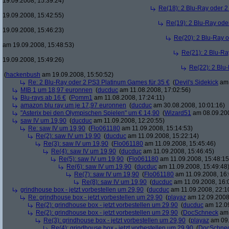
19.09.2008, 15:39:24)
Re(18): 2 Blu-Ray oder 2
19.09.2008, 15:42:55)
Re(19): 2 Blu-Ray ode
19.09.2008, 15:46:23)
Re(20): 2 Blu-Ray 
am 19.09.2008, 15:48:53)
Re(21): 2 Blu-Ra
19.09.2008, 15:49:26)
Re(22): 2 Blu
(
hackenbush
am 19.09.2008, 15:50:52)
Re: 2 Blu-Ray oder 2 PS3 Platinum Games für 35 €
(
Devil's Sidekick
am 
MIB 1 um 18,97 euronnen
(
ducduc
am 11.08.2008, 17:02:56)
Blu-rays ab 16 €
(
Pomm1
am 11.08.2008, 17:24:11)
amazon blu ray um je 17,97 euronnen
(
ducduc
am 30.08.2008, 10:01:16)
"Asterix bei den Olympischen Spielen" um € 14,90
(
Wizard51
am 08.09.200
saw IV um 19,90
(
ducduc
am 11.09.2008, 12:20:55)
Re: saw IV um 19,90
(
Flo061180
am 11.09.2008, 15:14:53)
Re(2): saw IV um 19,90
(
ducduc
am 11.09.2008, 15:22:14)
Re(3): saw IV um 19,90
(
Flo061180
am 11.09.2008, 15:45:46)
Re(4): saw IV um 19,90
(
ducduc
am 11.09.2008, 15:46:45)
Re(5): saw IV um 19,90
(
Flo061180
am 11.09.2008, 15:48:15
Re(6): saw IV um 19,90
(
ducduc
am 11.09.2008, 15:49:48
Re(7): saw IV um 19,90
(
Flo061180
am 11.09.2008, 16:
Re(8): saw IV um 19,90
(
ducduc
am 11.09.2008, 16:
grindhouse box - jetzt vorbestellen um 29,90
(
ducduc
am 11.09.2008, 22:1
Re: grindhouse box - jetzt vorbestellen um 29,90
(
playaz
am 12.09.2008,
Re(2): grindhouse box - jetzt vorbestellen um 29,90
(
ducduc
am 12.09
Re(2): grindhouse box - jetzt vorbestellen um 29,90
(
DocSchneck
am 
Re(3): grindhouse box - jetzt vorbestellen um 29,90
(
playaz
am 09.
Re(4): grindhouse box - jetzt vorbestellen um 29,90
(
DocSchne