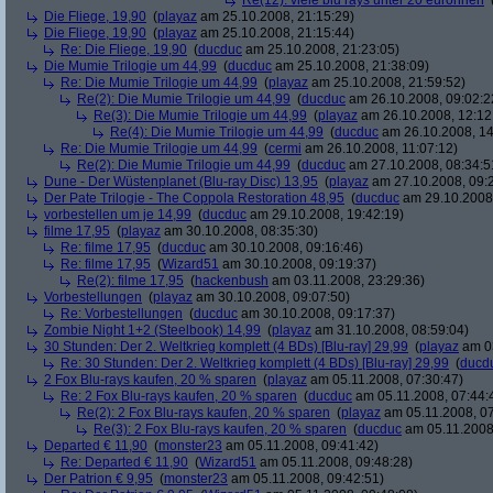
Re(12): viele blu rays unter 20 euronnen
Die Fliege, 19,90
(
playaz
am 25.10.2008, 21:15:29)
Die Fliege, 19,90
(
playaz
am 25.10.2008, 21:15:44)
Re: Die Fliege, 19,90
(
ducduc
am 25.10.2008, 21:23:05)
Die Mumie Trilogie um 44,99
(
ducduc
am 25.10.2008, 21:38:09)
Re: Die Mumie Trilogie um 44,99
(
playaz
am 25.10.2008, 21:59:52)
Re(2): Die Mumie Trilogie um 44,99
(
ducduc
am 26.10.2008, 09:02:2
Re(3): Die Mumie Trilogie um 44,99
(
playaz
am 26.10.2008, 12:12
Re(4): Die Mumie Trilogie um 44,99
(
ducduc
am 26.10.2008, 14
Re: Die Mumie Trilogie um 44,99
(
cermi
am 26.10.2008, 11:07:12)
Re(2): Die Mumie Trilogie um 44,99
(
ducduc
am 27.10.2008, 08:34:5
Dune - Der Wüstenplanet (Blu-ray Disc) 13,95
(
playaz
am 27.10.2008, 09:
Der Pate Trilogie - The Coppola Restoration 48,95
(
ducduc
am 29.10.2008,
vorbestellen um je 14,99
(
ducduc
am 29.10.2008, 19:42:19)
filme 17,95
(
playaz
am 30.10.2008, 08:35:30)
Re: filme 17,95
(
ducduc
am 30.10.2008, 09:16:46)
Re: filme 17,95
(
Wizard51
am 30.10.2008, 09:19:37)
Re(2): filme 17,95
(
hackenbush
am 03.11.2008, 23:29:36)
Vorbestellungen
(
playaz
am 30.10.2008, 09:07:50)
Re: Vorbestellungen
(
ducduc
am 30.10.2008, 09:17:37)
Zombie Night 1+2 (Steelbook) 14,99
(
playaz
am 31.10.2008, 08:59:04)
30 Stunden: Der 2. Weltkrieg komplett (4 BDs) [Blu-ray] 29,99
(
playaz
am 03
Re: 30 Stunden: Der 2. Weltkrieg komplett (4 BDs) [Blu-ray] 29,99
(
ducd
2 Fox Blu-rays kaufen, 20 % sparen
(
playaz
am 05.11.2008, 07:30:47)
Re: 2 Fox Blu-rays kaufen, 20 % sparen
(
ducduc
am 05.11.2008, 07:44:
Re(2): 2 Fox Blu-rays kaufen, 20 % sparen
(
playaz
am 05.11.2008, 07
Re(3): 2 Fox Blu-rays kaufen, 20 % sparen
(
ducduc
am 05.11.2008,
Departed € 11,90
(
monster23
am 05.11.2008, 09:41:42)
Re: Departed € 11,90
(
Wizard51
am 05.11.2008, 09:48:28)
Der Patrion € 9,95
(
monster23
am 05.11.2008, 09:42:51)