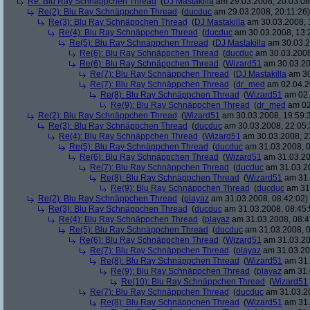
Re: Blu Ray Schnäppchen Thread
(
DJ Mastakilla
am 29.03.2008, 20:03:08
Re(2): Blu Ray Schnäppchen Thread
(
ducduc
am 29.03.2008, 20:11:26)
Re(3): Blu Ray Schnäppchen Thread
(
DJ Mastakilla
am 30.03.2008, 
Re(4): Blu Ray Schnäppchen Thread
(
ducduc
am 30.03.2008, 13:
Re(5): Blu Ray Schnäppchen Thread
(
DJ Mastakilla
am 30.03.2
Re(6): Blu Ray Schnäppchen Thread
(
ducduc
am 30.03.2008
Re(6): Blu Ray Schnäppchen Thread
(
Wizard51
am 30.03.20
Re(7): Blu Ray Schnäppchen Thread
(
DJ Mastakilla
am 30
Re(7): Blu Ray Schnäppchen Thread
(
dr_med
am 02.04.2
Re(8): Blu Ray Schnäppchen Thread
(
Wizard51
am 02.
Re(9): Blu Ray Schnäppchen Thread
(
dr_med
am 02
Re(2): Blu Ray Schnäppchen Thread
(
Wizard51
am 30.03.2008, 19:59:
Re(3): Blu Ray Schnäppchen Thread
(
ducduc
am 30.03.2008, 22:05:
Re(4): Blu Ray Schnäppchen Thread
(
Wizard51
am 30.03.2008, 2
Re(5): Blu Ray Schnäppchen Thread
(
ducduc
am 31.03.2008, 0
Re(6): Blu Ray Schnäppchen Thread
(
Wizard51
am 31.03.20
Re(7): Blu Ray Schnäppchen Thread
(
ducduc
am 31.03.20
Re(8): Blu Ray Schnäppchen Thread
(
Wizard51
am 31.
Re(9): Blu Ray Schnäppchen Thread
(
ducduc
am 31.
Re(2): Blu Ray Schnäppchen Thread
(
playaz
am 31.03.2008, 08:42:02)
Re(3): Blu Ray Schnäppchen Thread
(
ducduc
am 31.03.2008, 08:45:
Re(4): Blu Ray Schnäppchen Thread
(
playaz
am 31.03.2008, 08:4
Re(5): Blu Ray Schnäppchen Thread
(
ducduc
am 31.03.2008, 0
Re(6): Blu Ray Schnäppchen Thread
(
Wizard51
am 31.03.20
Re(7): Blu Ray Schnäppchen Thread
(
playaz
am 31.03.20
Re(8): Blu Ray Schnäppchen Thread
(
Wizard51
am 31.
Re(9): Blu Ray Schnäppchen Thread
(
playaz
am 31.
Re(10): Blu Ray Schnäppchen Thread
(
Wizard51
Re(7): Blu Ray Schnäppchen Thread
(
ducduc
am 31.03.20
Re(8): Blu Ray Schnäppchen Thread
(
Wizard51
am 31.