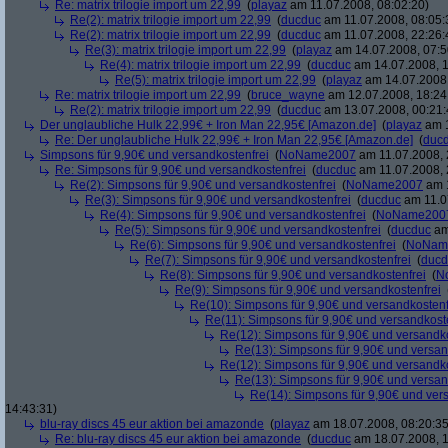
Re: matrix trilogie import um 22,99
(
playaz
am 11.07.2008, 08:02:20)
Re(2): matrix trilogie import um 22,99
(
ducduc
am 11.07.2008, 08:05:
Re(2): matrix trilogie import um 22,99
(
ducduc
am 11.07.2008, 22:26:
Re(3): matrix trilogie import um 22,99
(
playaz
am 14.07.2008, 07:5
Re(4): matrix trilogie import um 22,99
(
ducduc
am 14.07.2008, 1
Re(5): matrix trilogie import um 22,99
(
playaz
am 14.07.2008,
Re: matrix trilogie import um 22,99
(
bruce_wayne
am 12.07.2008, 18:24
Re(2): matrix trilogie import um 22,99
(
ducduc
am 13.07.2008, 00:21:
Der unglaubliche Hulk 22,99€ + Iron Man 22,95€ [Amazon.de]
(
playaz
am 1
Re: Der unglaubliche Hulk 22,99€ + Iron Man 22,95€ [Amazon.de]
(
duc
Simpsons für 9,90€ und versandkostenfrei
(
NoName2007
am 11.07.2008, 
Re: Simpsons für 9,90€ und versandkostenfrei
(
ducduc
am 11.07.2008, 
Re(2): Simpsons für 9,90€ und versandkostenfrei
(
NoName2007
am 1
Re(3): Simpsons für 9,90€ und versandkostenfrei
(
ducduc
am 11.0
Re(4): Simpsons für 9,90€ und versandkostenfrei
(
NoName200
Re(5): Simpsons für 9,90€ und versandkostenfrei
(
ducduc
am
Re(6): Simpsons für 9,90€ und versandkostenfrei
(
NoNam
Re(7): Simpsons für 9,90€ und versandkostenfrei
(
ducd
Re(8): Simpsons für 9,90€ und versandkostenfrei
(
N
Re(9): Simpsons für 9,90€ und versandkostenfrei
Re(10): Simpsons für 9,90€ und versandkostenf
Re(11): Simpsons für 9,90€ und versandkost
Re(12): Simpsons für 9,90€ und versandko
Re(13): Simpsons für 9,90€ und versan
Re(12): Simpsons für 9,90€ und versandko
Re(13): Simpsons für 9,90€ und versan
Re(14): Simpsons für 9,90€ und ver
14:43:31)
blu-ray discs 45 eur aktion bei amazonde
(
playaz
am 18.07.2008, 08:20:35
Re: blu-ray discs 45 eur aktion bei amazonde
(
ducduc
am 18.07.2008, 1