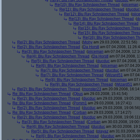
Re(9): Blu Ray Schnäppchen Thread
(
ducduc
am 30.
Re(10): Blu Ray Schnäppchen Thread
(
piiceman
Re(11): Blu Ray Schnäppchen Thread
(
ducduc
Re(12): Blu Ray Schnäppchen Thread
(
piic
Re(13): Blu Ray Schnäppchen Thread
(
d
Re(14): Blu Ray Schnäppchen Thread
Re(15): Blu Ray Schnäppchen Thre
Re(15): Blu Ray Schnäppchen Thre
Re(16): Blu Ray Schnäppchen T
Re(2): Blu Ray Schnäppchen Thread
(
Mohy
am 29.03.2008, 22:51:56)
Re(2): Blu Ray Schnäppchen Thread
(
Da Horstl
am 07.04.2008, 11:26:4
Re(3): Blu Ray Schnäppchen Thread
(
piiceman
am 07.04.2008, 12:1
Re(4): Blu Ray Schnäppchen Thread
(
Da Horstl
am 07.04.2008, 1
Re(5): Blu Ray Schnäppchen Thread
(
ducduc
am 07.04.2008, 1
Re(6): Blu Ray Schnäppchen Thread
(
piiceman
am 07.04.200
Re(7): Blu Ray Schnäppchen Thread
(
ducduc
am 07.04.20
Re(7): Blu Ray Schnäppchen Thread
(
Wizard51
am 07.04.
Re(8): Blu Ray Schnäppchen Thread
(
piiceman
am 07.0
Re(9): Blu Ray Schnäppchen Thread
(
Wizard51
am 0
Re(2): Blu Ray Schnäppchen Thread
(
monster23
am 20.09.2008, 16:14
Re: Blu Ray Schnäppchen Thread
(
Qbus
am 29.03.2008, 15:41:54)
Re(2): Blu Ray Schnäppchen Thread
(
ducduc
am 29.03.2008, 19:05:28
Re: Blu Ray Schnäppchen Thread
(
Pomm1
am 29.03.2008, 16:27:41)
Re(2): Blu Ray Schnäppchen Thread
(
ducduc
am 29.03.2008, 19:06:56
Re: Blu Ray Schnäppchen Thread
(
Corban
am 29.03.2008, 17:14:27)
Re(2): Blu Ray Schnäppchen Thread
(
ducduc
am 29.03.2008, 19:06:11)
Re(3): Blu Ray Schnäppchen Thread
(
Corban
am 30.03.2008, 19:00:
Re(4): Blu Ray Schnäppchen Thread
(
ducduc
am 30.03.2008, 19:
Re(5): Blu Ray Schnäppchen Thread
(
playaz
am 31.03.2008, 0
Re(6): Blu Ray Schnäppchen Thread
(
ducduc
am 31.03.2008