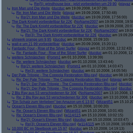
Re(5): grindhouse box - jetzt vorbestellen um 29,90
(
playaz
a
Iron Man und Die Welle
(
ducduc
am 19.09.2008, 14:37:28)
Re: Iron Man und Die Welle
(
playaz
am 19.09.2008, 17:50:48)
Re(2): Iron Man und Die Welle
(
ducduc
am 19.09.2008, 17:56:00)
The Dark Knight vorbestellbar für 22€
(
NoName2007
am 19.09.2008, 19:5
Re: The Dark Knight vorbestellbar für 22€
(
ducduc
am 19.09.2008, 20:0
Re(2): The Dark Knight vorbestellbar für 22€
(
NoName2007
am 19.09
Re(3): The Dark Knight vorbestellbar für 22€
(
ducduc
am 19.09.200
uhrwerk orange um 9,95
(
ducduc
am 20.09.2008, 15:09:10)
wall-e um 21,99 vorbestellbar
(
ducduc
am 20.09.2008, 15:20:11)
Fantastic Four - Rise of the Silver Surfer
(
playaz
am 01.10.2008, 12:32:43)
Re: Fantastic Four - Rise of the Silver Surfer
(
ducduc
am 01.10.2008, 12
weitere Schnäpchen
(
Pomm1
am 01.10.2008, 13:39:39)
Re: weitere Schnäpchen
(
ducduc
am 01.10.2008, 13:43:44)
Re(2): weitere Schnäpchen
(
Pomm1
am 01.10.2008, 14:03:47)
Re(3): weitere Schnäpchen
(
ducduc
am 01.10.2008, 14:05:56)
Der Pate Trilogie - The Coppola Restoration [Blu-ray]
(
ducduc
am 08.10.20
Re: Der Pate Trilogie - The Coppola Restoration [Blu-ray]
(
playaz
am 08.
Re(2): Der Pate Trilogie - The Coppola Restoration [Blu-ray]
(
ducduc
Re(2): Der Pate Trilogie - The Coppola Restoration [Blu-ray]
(
ducduc
2 Blu Ray aus 53 verschiedenen für 30€
(
NoName2007
am 13.10.2008, 13
Re: 2 Blu Ray aus 53 verschiedenen für 30€
(
ducduc
am 13.10.2008, 14
"Ein Schatz zum Verlieben" bei Amazon um € 13,97
(
Wizard51
am 15.10.20
Ocean's Eleven [Blu-ray]
(
ducduc
am 15.10.2008, 10:00:20)
Re: Ocean's Eleven [Blu-ray]
(
Wizard51
am 15.10.2008, 10:01:40)
Re: Ocean's Eleven [Blu-ray]
(
w114/115
am 15.10.2008, 10:02:15)
Re(2): Ocean's Eleven [Blu-ray]
(
ducduc
am 15.10.2008, 10:03:47)
Re(3): Ocean's Eleven [Blu-ray]
(
w114/115
am 15.10.2008, 10:09:
10.000 BC im Steelbook um 15,97
(
ducduc
am 15.10.2008, 14:19:13)