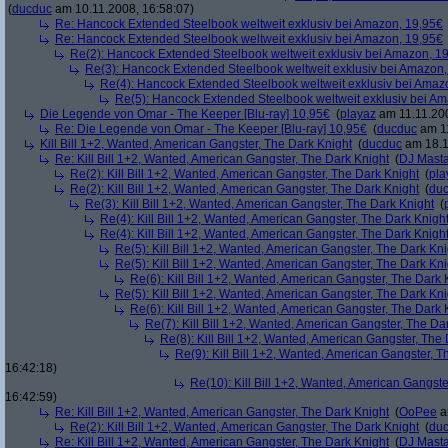
(
ducduc
am 10.11.2008, 16:58:07)
Re: Hancock Extended Steelbook weltweit exklusiv bei Amazon, 19,95€
Re: Hancock Extended Steelbook weltweit exklusiv bei Amazon, 19,95€
Re(2): Hancock Extended Steelbook weltweit exklusiv bei Amazon, 1
Re(3): Hancock Extended Steelbook weltweit exklusiv bei Amazon,
Re(4): Hancock Extended Steelbook weltweit exklusiv bei Amaz
Re(5): Hancock Extended Steelbook weltweit exklusiv bei A
Die Legende von Omar - The Keeper [Blu-ray] 10,95€
(
playaz
am 11.11.200
Re: Die Legende von Omar - The Keeper [Blu-ray] 10,95€
(
ducduc
am 11
Kill Bill 1+2, Wanted, American Gangster, The Dark Knight
(
ducduc
am 18.1
Re: Kill Bill 1+2, Wanted, American Gangster, The Dark Knight
(
DJ Masta
Re(2): Kill Bill 1+2, Wanted, American Gangster, The Dark Knight
(
pla
Re(2): Kill Bill 1+2, Wanted, American Gangster, The Dark Knight
(
du
Re(3): Kill Bill 1+2, Wanted, American Gangster, The Dark Knight
(
Re(4): Kill Bill 1+2, Wanted, American Gangster, The Dark Knigh
Re(4): Kill Bill 1+2, Wanted, American Gangster, The Dark Knigh
Re(5): Kill Bill 1+2, Wanted, American Gangster, The Dark Kni
Re(5): Kill Bill 1+2, Wanted, American Gangster, The Dark Kni
Re(6): Kill Bill 1+2, Wanted, American Gangster, The Dark 
Re(5): Kill Bill 1+2, Wanted, American Gangster, The Dark Kni
Re(6): Kill Bill 1+2, Wanted, American Gangster, The Dark 
Re(7): Kill Bill 1+2, Wanted, American Gangster, The Da
Re(8): Kill Bill 1+2, Wanted, American Gangster, The
Re(9): Kill Bill 1+2, Wanted, American Gangster, T
16:42:18)
Re(10): Kill Bill 1+2, Wanted, American Gangste
16:42:59)
Re: Kill Bill 1+2, Wanted, American Gangster, The Dark Knight
(
OoPee
a
Re(2): Kill Bill 1+2, Wanted, American Gangster, The Dark Knight
(
du
Re: Kill Bill 1+2, Wanted, American Gangster, The Dark Knight
(
DJ Masta