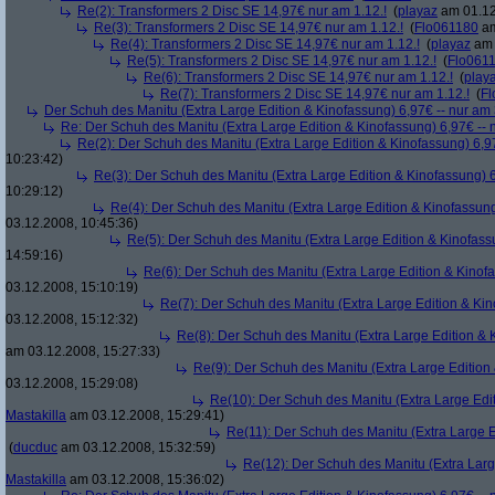
Re(2): Transformers 2 Disc SE 14,97€ nur am 1.12.!
(
playaz
am 01.12
Re(3): Transformers 2 Disc SE 14,97€ nur am 1.12.!
(
Flo061180
am
Re(4): Transformers 2 Disc SE 14,97€ nur am 1.12.!
(
playaz
am 
Re(5): Transformers 2 Disc SE 14,97€ nur am 1.12.!
(
Flo061
Re(6): Transformers 2 Disc SE 14,97€ nur am 1.12.!
(
play
Re(7): Transformers 2 Disc SE 14,97€ nur am 1.12.!
(
Fl
Der Schuh des Manitu (Extra Large Edition & Kinofassung) 6,97€ -- nur am
Re: Der Schuh des Manitu (Extra Large Edition & Kinofassung) 6,97€ -- 
Re(2): Der Schuh des Manitu (Extra Large Edition & Kinofassung) 6,9
10:23:42)
Re(3): Der Schuh des Manitu (Extra Large Edition & Kinofassung) 6
10:29:12)
Re(4): Der Schuh des Manitu (Extra Large Edition & Kinofassung
03.12.2008, 10:45:36)
Re(5): Der Schuh des Manitu (Extra Large Edition & Kinofass
14:59:16)
Re(6): Der Schuh des Manitu (Extra Large Edition & Kinofa
03.12.2008, 15:10:19)
Re(7): Der Schuh des Manitu (Extra Large Edition & Kin
03.12.2008, 15:12:32)
Re(8): Der Schuh des Manitu (Extra Large Edition & 
am 03.12.2008, 15:27:33)
Re(9): Der Schuh des Manitu (Extra Large Edition 
03.12.2008, 15:29:08)
Re(10): Der Schuh des Manitu (Extra Large Edit
Mastakilla
am 03.12.2008, 15:29:41)
Re(11): Der Schuh des Manitu (Extra Large E
(
ducduc
am 03.12.2008, 15:32:59)
Re(12): Der Schuh des Manitu (Extra Larg
Mastakilla
am 03.12.2008, 15:36:02)