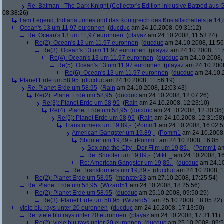
Re: Batman - The Dark Knight (Collector's Edition inklusive Batpod aus G
08:38:26)
I am Legend, Indiana Jones und das Königreich des Kristallschädels je 14,
Ocean's 13 um 11,97 euronnen
(
ducduc
am 24.10.2008, 09:31:12)
Re: Ocean's 13 um 11,97 euronnen
(
playaz
am 24.10.2008, 11:53:24)
Re(2): Ocean's 13 um 11,97 euronnen
(
ducduc
am 24.10.2008, 11:56
Re(3): Ocean's 13 um 11,97 euronnen
(
playaz
am 24.10.2008, 11:
Re(4): Ocean's 13 um 11,97 euronnen
(
ducduc
am 24.10.2008, 
Re(5): Ocean's 13 um 11,97 euronnen
(
playaz
am 24.10.2008
Re(6): Ocean's 13 um 11,97 euronnen
(
ducduc
am 24.10.2
Planet Erde um 58,95
(
ducduc
am 24.10.2008, 11:56:19)
Re: Planet Erde um 58,95
(
Rain
am 24.10.2008, 12:03:43)
Re(2): Planet Erde um 58,95
(
ducduc
am 24.10.2008, 12:07:26)
Re(3): Planet Erde um 58,95
(
Rain
am 24.10.2008, 12:23:10)
Re(4): Planet Erde um 58,95
(
ducduc
am 24.10.2008, 12:30:35)
Re(5): Planet Erde um 58,95
(
Rain
am 24.10.2008, 12:31:58
Transformers um 19,89,-
(
Pomm1
am 24.10.2008, 16:02:5
American Gangster um 19,89,-
(
Pomm1
am 24.10.2008,
Shooter um 19,89,-
(
Pomm1
am 24.10.2008, 16:05:1
Sex and the City - Der Film um 19,89,-
(
Pomm1
am
Re: Shooter um 19,89,-
(
MikE_
am 24.10.2008, 16
Re: American Gangster um 19,89,-
(
ducduc
am 24.10
Re: Transformers um 19,89,-
(
ducduc
am 24.10.2008, 1
Re(2): Planet Erde um 58,95
(
monster23
am 27.10.2008, 17:25:54)
Re: Planet Erde um 58,95
(
Wizard51
am 24.10.2008, 18:25:56)
Re(2): Planet Erde um 58,95
(
ducduc
am 25.10.2008, 09:50:29)
Re(3): Planet Erde um 58,95
(
Wizard51
am 25.10.2008, 18:05:22)
viele blu rays unter 20 euronnen
(
ducduc
am 24.10.2008, 17:13:50)
Re: viele blu rays unter 20 euronnen
(
playaz
am 24.10.2008, 17:31:11)
Re(2): viele blu rays unter 20 euronnen
(
ducduc
am 25.10.2008, 09:5