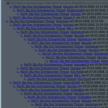
Vom Autor zurückgezogen oder Autor hat seine Registrierung nicht bestätig
Re(2): Blu Ray Schnäppchen Thread
(
ducduc
am 28.03.2008, 22:14:39
Re(3): Blu Ray Schnäppchen Thread
(
Diabolo2000
am 28.03.2008, 2
Re(4): Blu Ray Schnäppchen Thread
(
ducduc
am 28.03.2008, 22:
Re(2): Blu Ray Schnäppchen Thread
(
Zappa F.
am 18.01.2009, 23:33:5
Re: Blu Ray Schnäppchen Thread
(
piiceman
am 28.03.2008, 22:31:43)
Re(2): Blu Ray Schnäppchen Thread
(
ducduc
am 28.03.2008, 22:35:52
Re(3): Blu Ray Schnäppchen Thread
(
Mr L
am 28.03.2008, 22:51:08)
Re(4): Blu Ray Schnäppchen Thread
(
danielcart
am 29.03.2008, 0
Re(5): Blu Ray Schnäppchen Thread
(
ducduc
am 29.03.2008, 0
Re(6): Blu Ray Schnäppchen Thread
(
danielcart
am 29.03.20
Re(7): Blu Ray Schnäppchen Thread
(
ducduc
am 29.03.20
Re(8): Blu Ray Schnäppchen Thread
(
danielcart
am 29.
Re(9): Blu Ray Schnäppchen Thread
(
ducduc
am 29.
Re(10): Blu Ray Schnäppchen Thread
(
danielcart
Re(11): Blu Ray Schnäppchen Thread
(
ducduc
Re(12): Blu Ray Schnäppchen Thread
(
dani
Re(5): Blu Ray Schnäppchen Thread
(
monster23
am 20.09.2008
Re(4): Blu Ray Schnäppchen Thread
(
ducduc
am 29.03.2008, 08:
Re(4): Blu Ray Schnäppchen Thread
(
Da Horstl
am 07.04.2008, 11
Re(5): Blu Ray Schnäppchen Thread
(
Mr L
am 07.04.2008, 12:
Re(6): Blu Ray Schnäppchen Thread
(
Da Horstl
am 07.04.20
Re(2): Blu Ray Schnäppchen Thread
(
user182285
am 29.03.2008, 02:1
Re(3): Blu Ray Schnäppchen Thread
(
ducduc
am 29.03.2008, 08:37:
Re(4): Blu Ray Schnäppchen Thread
(
ChipsBier
am 29.03.2008, 1
Re(5): Blu Ray Schnäppchen Thread
(
ducduc
am 29.03.2008, 1
Re(6): Blu Ray Schnäppchen Thread
(
ChipsBier
am 29.03.20
Re(7): Blu Ray Schnäppchen Thread
(
ducduc
am 29.03.20
Re(8): Blu Ray Schnäppchen Thread
(
piiceman
am 30.0