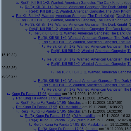
Re(2): Kill Bill 1+2, Wanted, American Gangster, The Dark Knight
(
du
Re(3): Kill Bill 1+2, Wanted, American Gangster, The Dark Knight
(
Re(4): Kill Bill 1+2, Wanted, American Gangster, The Dark Knigh
Re: Kill Bill 1+2, Wanted, American Gangster, The Dark Knight
(
DocSchn
Re(2): Kill Bill 1+2, Wanted, American Gangster, The Dark Knight
(
du
Re(3): Kill Bill 1+2, Wanted, American Gangster, The Dark Knight
(
Re(4): Kill Bill 1+2, Wanted, American Gangster, The Dark Knigh
Re(5): Kill Bill 1+2, Wanted, American Gangster, The Dark Kni
Re(6): Kill Bill 1+2, Wanted, American Gangster, The Dark 
Re(7): Kill Bill 1+2, Wanted, American Gangster, The Da
Re(8): Kill Bill 1+2, Wanted, American Gangster, The
Re(9): Kill Bill 1+2, Wanted, American Gangster, T
15:19:32)
Re(8): Kill Bill 1+2, Wanted, American Gangster, The
Re(9): Kill Bill 1+2, Wanted, American Gangster, T
20:53:36)
Re(10): Kill Bill 1+2, Wanted, American Gangste
20:54:27)
Re(6): Kill Bill 1+2, Wanted, American Gangster, The Dark 
Re(7): Kill Bill 1+2, Wanted, American Gangster, The Da
Re(8): Kill Bill 1+2, Wanted, American Gangster, The
Kung Fu Panda 17,95
(
ducduc
am 19.11.2008, 10:30:52)
Re: Kung Fu Panda 17,95
(
playaz
am 19.11.2008, 10:54:51)
Re(2): Kung Fu Panda 17,95
(
ducduc
am 19.11.2008, 10:57:00)
Re: Kung Fu Panda 17,95
(
DJ Mastakilla
am 19.11.2008, 16:08:27)
Re(2): Kung Fu Panda 17,95
(
ducduc
am 19.11.2008, 16:32:39)
Re(3): Kung Fu Panda 17,95
(
DJ Mastakilla
am 19.11.2008, 16:33
Re(4): Kung Fu Panda 17,95
(
ducduc
am 19.11.2008, 16:34:50)
Re(5): Kung Fu Panda 17,95
(
DJ Mastakilla
am 19.11.2008, 
Re(6): Kung Fu Panda 17,95
(
ducduc
am 19.11.2008, 16: