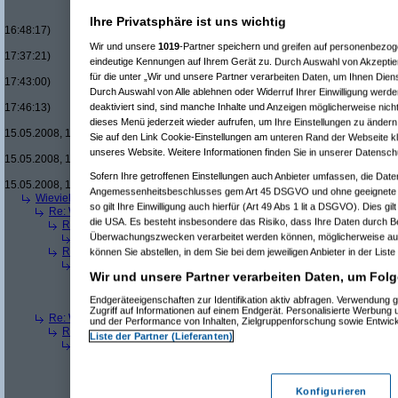
Re(16): Men in Black um £12.33
Re(17): Men in Black um £12
Ihre Privatsphäre ist uns wichtig
16:48:17)
Re(18): Men in Black um 
Wir und unsere
1019
-Partner speichern und greifen auf personenbezo
17:37:21)
eindeutige Kennungen auf Ihrem Gerät zu. Durch Auswahl von Akzeptier
Re(19): Men in Black u
für die unter „Wir und unsere Partner verarbeiten Daten, um Ihnen Dien
17:43:00)
Durch Auswahl von Alle ablehnen oder Widerruf Ihrer Einwilligung werde
Re(20): Men in Blac
deaktiviert sind, sind manche Inhalte und Anzeigen möglicherweise nicht
17:46:13)
Re(21): Men in B
dieses Menü jederzeit wieder aufrufen, um Ihre Einstellungen zu ändern 
15.05.2008, 17:49:46)
Sie auf den Link Cookie-Einstellungen am unteren Rand der Webseite kli
Re(22): Men in
unseres Website. Weitere Informationen finden Sie in unserer Datensch
15.05.2008, 18:07:18)
Re(23): Men
Sofern Ihre getroffenen Einstellungen auch Anbieter umfassen, die Daten
15.05.2008, 18:13:17)
Angemessenheitsbeschlusses gem Art 45 DSGVO und ohne geeignete G
Wieviele blus/hd-dvds habt ihr schon?
(
brösl
am 15.05.2008, 18:06:08)
so gilt Ihre Einwilligung auch hierfür (Art 49 Abs 1 lit a DSGVO). Dies gi
Re: Wieviele blus/hd-dvds habt ihr schon?
(
ducduc
am 15.05.2008, 18:0
die USA. Es besteht insbesondere das Risiko, dass Ihre Daten durch B
Re(2): Wieviele blus/hd-dvds habt ihr schon?
(
brösl
am 15.05.2008, 1
Überwachungszwecken verarbeitet werden können, möglicherweise auc
Re(3): Wieviele blus/hd-dvds habt ihr schon?
(
ducduc
am 15.05.20
Re(2): Wieviele blus/hd-dvds habt ihr schon?
(
hackenbush
am 15.05.
können Sie abstellen, in dem Sie bei dem jeweiligen Anbieter in der Liste
Re(3): Wieviele blus/hd-dvds habt ihr schon?
(
ducduc
am 16.05.20
Wir und unsere Partner verarbeiten Daten, um Folg
Re(4): Wieviele blus/hd-dvds habt ihr schon?
(
hackenbush
am 1
Re(5): Wieviele blus/hd-dvds habt ihr schon?
(
ducduc
am 16.
Endgeräteeigenschaften zur Identifikation aktiv abfragen. Verwendung 
Re(6): Wieviele blus/hd-dvds habt ihr schon?
(
hackenbus
Zugriff auf Informationen auf einem Endgerät. Personalisierte Werbung
Re: Wieviele blus/hd-dvds habt ihr schon?
(
"without"
am 15.05.2008, 18
und der Performance von Inhalten, Zielgruppenforschung sowie Entwic
Re(2): Wieviele blus/hd-dvds habt ihr schon?
(
ducduc
am 15.05.2008,
Liste der Partner (Lieferanten)
Re(3): Wieviele blus/hd-dvds habt ihr schon?
(
"without"
am 15.05.2
Re(4): Wieviele blus/hd-dvds habt ihr schon?
(
ducduc
am 15.05.
Re(5): Wieviele blus/hd-dvds habt ihr schon?
(
"without"
am 15
Re(6): Wieviele blus/hd-dvds habt ihr schon?
(
ducduc
am 1
Konfigurieren