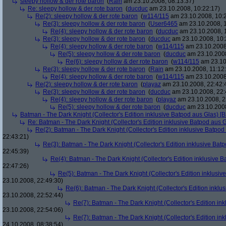
sleepy hollow & der rote baron
(
Rain
am 23.10.2008, 08:13:37)
Re: sleepy hollow & der rote baron
(
ducduc
am 23.10.2008, 10:22:17)
Re(2): sleepy hollow & der rote baron
(
w114/115
am 23.10.2008, 10:
Re(3): sleepy hollow & der rote baron
(
User6465
am 23.10.2008, 1
Re(4): sleepy hollow & der rote baron
(
ducduc
am 23.10.2008, 
Re(3): sleepy hollow & der rote baron
(
ducduc
am 23.10.2008, 10:
Re(4): sleepy hollow & der rote baron
(
w114/115
am 23.10.2008
Re(5): sleepy hollow & der rote baron
(
ducduc
am 23.10.2008
Re(6): sleepy hollow & der rote baron
(
w114/115
am 23.10
Re(3): sleepy hollow & der rote baron
(
Rain
am 23.10.2008, 11:12
Re(4): sleepy hollow & der rote baron
(
w114/115
am 23.10.2008,
Re(2): sleepy hollow & der rote baron
(
playaz
am 23.10.2008, 22:42:
Re(3): sleepy hollow & der rote baron
(
ducduc
am 23.10.2008, 22:
Re(4): sleepy hollow & der rote baron
(
playaz
am 23.10.2008, 2
Re(5): sleepy hollow & der rote baron
(
ducduc
am 23.10.2008
Batman - The Dark Knight (Collector's Edition inklusive Batpod aus Glas) [B
Re: Batman - The Dark Knight (Collector's Edition inklusive Batpod aus G
Re(2): Batman - The Dark Knight (Collector's Edition inklusive Batpod 
22:43:21)
Re(3): Batman - The Dark Knight (Collector's Edition inklusive Batp
22:45:39)
Re(4): Batman - The Dark Knight (Collector's Edition inklusive B
22:47:26)
Re(5): Batman - The Dark Knight (Collector's Edition inklusive
23.10.2008, 22:49:30)
Re(6): Batman - The Dark Knight (Collector's Edition inklus
23.10.2008, 22:52:44)
Re(7): Batman - The Dark Knight (Collector's Edition ink
23.10.2008, 22:54:06)
Re(7): Batman - The Dark Knight (Collector's Edition ink
24.10.2008, 08:38:54)