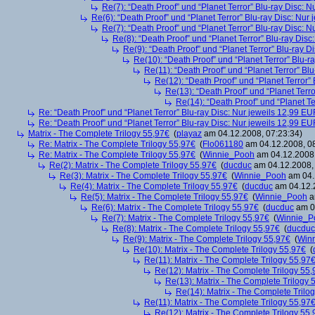
Re(7): “Death Proof” und “Planet Terror” Blu-ray Disc: 
Re(6): “Death Proof” und “Planet Terror” Blu-ray Disc: Nur
Re(7): “Death Proof” und “Planet Terror” Blu-ray Disc: 
Re(8): “Death Proof” und “Planet Terror” Blu-ray Dis
Re(9): “Death Proof” und “Planet Terror” Blu-ray D
Re(10): “Death Proof” und “Planet Terror” Blu-r
Re(11): “Death Proof” und “Planet Terror” Bl
Re(12): “Death Proof” und “Planet Terror”
Re(13): “Death Proof” und “Planet Terr
Re(14): “Death Proof” und “Planet Te
Re: “Death Proof” und “Planet Terror” Blu-ray Disc: Nur jeweils 12,99 E
Re: “Death Proof” und “Planet Terror” Blu-ray Disc: Nur jeweils 12,99 E
Matrix - The Complete Trilogy 55,97€
(
playaz
am 04.12.2008, 07:23:34)
Re: Matrix - The Complete Trilogy 55,97€
(
Flo061180
am 04.12.2008, 08
Re: Matrix - The Complete Trilogy 55,97€
(
Winnie_Pooh
am 04.12.2008,
Re(2): Matrix - The Complete Trilogy 55,97€
(
ducduc
am 04.12.2008, 
Re(3): Matrix - The Complete Trilogy 55,97€
(
Winnie_Pooh
am 04.
Re(4): Matrix - The Complete Trilogy 55,97€
(
ducduc
am 04.12.2
Re(5): Matrix - The Complete Trilogy 55,97€
(
Winnie_Pooh
a
Re(6): Matrix - The Complete Trilogy 55,97€
(
ducduc
am 04
Re(7): Matrix - The Complete Trilogy 55,97€
(
Winnie_P
Re(8): Matrix - The Complete Trilogy 55,97€
(
ducduc
Re(9): Matrix - The Complete Trilogy 55,97€
(
Win
Re(10): Matrix - The Complete Trilogy 55,97€
(
Re(11): Matrix - The Complete Trilogy 55,97
Re(12): Matrix - The Complete Trilogy 55
Re(13): Matrix - The Complete Trilogy 
Re(14): Matrix - The Complete Trilo
Re(11): Matrix - The Complete Trilogy 55,97
Re(12): Matrix - The Complete Trilogy 55