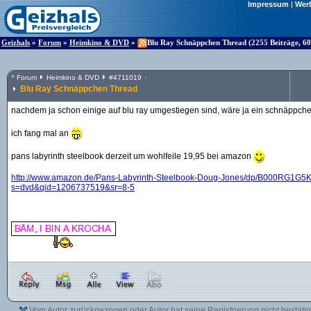
Impressum
|
Wer
Geizhals
»
Forum
»
Heimkino & DVD
»
Blu Ray Schnäppchen Thread (2255 Beiträge, 60
^
Forum
Heimkino & DVD
#
4711019
Blu Ray Schnäppchen Thread
nachdem ja schon einige auf blu ray umgestiegen sind, wäre ja ein schnäppche
ich fang mal an
pans labyrinth steelbook derzeit um wohlfeile 19,95 bei amazon
http:/
/
www.amazon.de/
Pans-Labyrinth-Steelbook-Doug-Jones/
dp/
B000RG1G5K
s=dvd&
qid=1206737519&
sr=8-5
Vom Autor zurückgezogen oder Autor hat seine Registrierung nicht bestätig