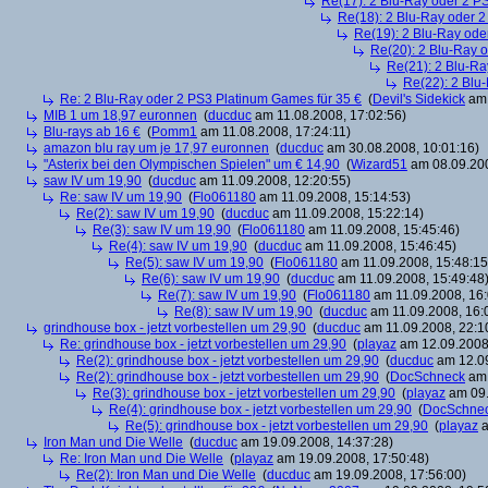
Re(17): 2 Blu-Ray oder 2 P
Re(18): 2 Blu-Ray oder 2
Re(19): 2 Blu-Ray ode
Re(20): 2 Blu-Ray 
Re(21): 2 Blu-Ra
Re(22): 2 Blu
Re: 2 Blu-Ray oder 2 PS3 Platinum Games für 35 €
(
Devil's Sidekick
am 
MIB 1 um 18,97 euronnen
(
ducduc
am 11.08.2008, 17:02:56)
Blu-rays ab 16 €
(
Pomm1
am 11.08.2008, 17:24:11)
amazon blu ray um je 17,97 euronnen
(
ducduc
am 30.08.2008, 10:01:16)
"Asterix bei den Olympischen Spielen" um € 14,90
(
Wizard51
am 08.09.200
saw IV um 19,90
(
ducduc
am 11.09.2008, 12:20:55)
Re: saw IV um 19,90
(
Flo061180
am 11.09.2008, 15:14:53)
Re(2): saw IV um 19,90
(
ducduc
am 11.09.2008, 15:22:14)
Re(3): saw IV um 19,90
(
Flo061180
am 11.09.2008, 15:45:46)
Re(4): saw IV um 19,90
(
ducduc
am 11.09.2008, 15:46:45)
Re(5): saw IV um 19,90
(
Flo061180
am 11.09.2008, 15:48:15
Re(6): saw IV um 19,90
(
ducduc
am 11.09.2008, 15:49:48
Re(7): saw IV um 19,90
(
Flo061180
am 11.09.2008, 16:
Re(8): saw IV um 19,90
(
ducduc
am 11.09.2008, 16:
grindhouse box - jetzt vorbestellen um 29,90
(
ducduc
am 11.09.2008, 22:1
Re: grindhouse box - jetzt vorbestellen um 29,90
(
playaz
am 12.09.2008,
Re(2): grindhouse box - jetzt vorbestellen um 29,90
(
ducduc
am 12.09
Re(2): grindhouse box - jetzt vorbestellen um 29,90
(
DocSchneck
am 
Re(3): grindhouse box - jetzt vorbestellen um 29,90
(
playaz
am 09.
Re(4): grindhouse box - jetzt vorbestellen um 29,90
(
DocSchne
Re(5): grindhouse box - jetzt vorbestellen um 29,90
(
playaz
a
Iron Man und Die Welle
(
ducduc
am 19.09.2008, 14:37:28)
Re: Iron Man und Die Welle
(
playaz
am 19.09.2008, 17:50:48)
Re(2): Iron Man und Die Welle
(
ducduc
am 19.09.2008, 17:56:00)