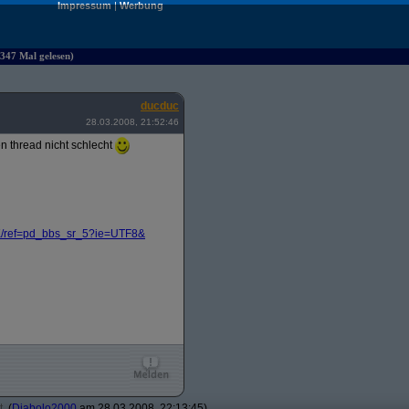
Impressum
|
Werbung
347 Mal gelesen)
ducduc
28.03.2008, 21:52:46
n thread nicht schlecht
/
ref=pd_bbs_sr_5?
ie=UTF8&
t
(
Diabolo2000
am 28.03.2008, 22:13:45)