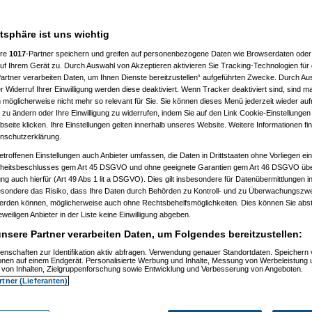
)
2:18:22)
24:48)
atsphäre ist uns wichtig
9)
ere
1017
-Partner speichern und greifen auf personenbezogene Daten wie Browserdaten oder 
)
f Ihrem Gerät zu. Durch Auswahl von Akzeptieren aktivieren Sie Tracking-Technologien für d
artner verarbeiten Daten, um Ihnen Dienste bereitzustellen“ aufgeführten Zwecke. Durch Aus
0:58:27)
 Widerruf Ihrer Einwilligung werden diese deaktiviert. Wenn Tracker deaktiviert sind, sind m
8:37:33)
 möglicherweise nicht mehr so relevant für Sie. Sie können dieses Menü jederzeit wieder auf
08, 10:17:40)
 zu ändern oder Ihre Einwilligung zu widerrufen, indem Sie auf den Link Cookie-Einstellunge
08, 10:18:27)
03.2008, 10:22:30)
eite klicken. Ihre Einstellungen gelten innerhalb unseres Website. Weitere Informationen fin
03.2008, 10:29:20)
nschutzerklärung.
am 29.03.2008, 10:30:58)
etroffenen Einstellungen auch Anbieter umfassen, die Daten in Drittstaaten ohne Vorliegen ei
am 29.03.2008, 10:32:27)
elcart
am 29.03.2008, 10:38:55)
itsbeschlusses gem Art 45 DSGVO und ohne geeignete Garantien gem Art 46 DSGVO übermi
, 16:15:41)
gung auch hierfür (Art 49 Abs 1 lit a DSGVO). Dies gilt insbesondere für Datenübermittlungen i
36:27)
esondere das Risiko, dass Ihre Daten durch Behörden zu Kontroll- und zu Überwachungsz
:28:57)
werden können, möglicherweise auch ohne Rechtsbehelfsmöglichkeiten. Dies können Sie abst
25:30)
eweiligen Anbieter in der Liste keine Einwilligung abgeben.
08, 13:46:23)
3:24)
nsere Partner verarbeiten Daten, um Folgendes bereitzustellen:
00)
1:12:43)
enschaften zur Identifikation aktiv abfragen. Verwendung genauer Standortdaten. Speichern 
1:50:02)
ionen auf einem Endgerät. Personalisierte Werbung und Inhalte, Messung von Werbeleistung 
von Inhalten, Zielgruppenforschung sowie Entwicklung und Verbesserung von Angeboten.
08, 12:47:46)
08, 13:16:39)
rtner (Lieferanten)
3.2008, 15:38:42)
03.2008, 15:40:53)