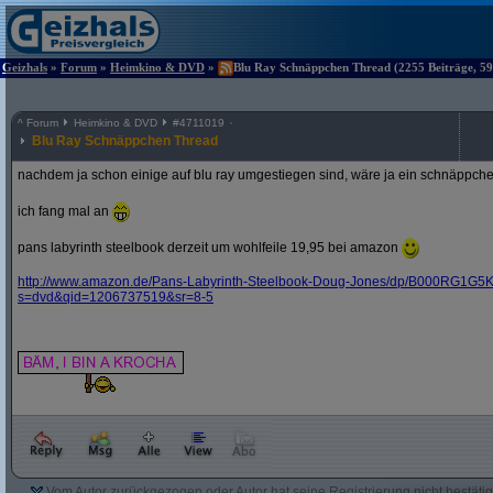
Geizhals
»
Forum
»
Heimkino & DVD
»
Blu Ray Schnäppchen Thread (2255 Beiträge, 59
^
Forum
Heimkino & DVD
#
4711019
Blu Ray Schnäppchen Thread
nachdem ja schon einige auf blu ray umgestiegen sind, wäre ja ein schnäppche
ich fang mal an
pans labyrinth steelbook derzeit um wohlfeile 19,95 bei amazon
http:/
/
www.amazon.de/
Pans-Labyrinth-Steelbook-Doug-Jones/
dp/
B000RG1G5K
s=dvd&
qid=1206737519&
sr=8-5
Vom Autor zurückgezogen oder Autor hat seine Registrierung nicht bestätig