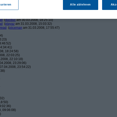
am 30.03.2008, 15:48:11)
am 30.03.2008, 16:00:59)
gurieren
Alle ablehnen
Akz
eman
am 30.03.2008, 16:04:17)
ucduc
am 30.03.2008, 16:10:25)
(
piiceman
am 30.03.2008, 17:29:21)
ad
(
ducduc
am 30.03.2008, 18:25:10)
ad
(
playaz
am 31.03.2008, 15:03:32)
hread
(
piiceman
am 31.03.2008, 17:55:47)
4)
6:23)
3:46:52)
4:34:41)
8, 18:24:58)
08, 22:03:25)
2008, 22:10:18)
4.2008, 23:29:06)
7.04.2008, 23:54:22)
:38)
)
)
02)
18:50)
9:02:36)
, 09:06:08)
)