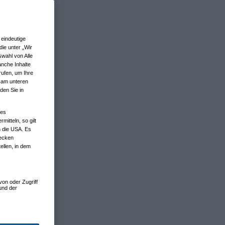
eindeutige
ie unter „Wir
wahl von Alle
anche Inhalte
rufen, um Ihre
n am unteren
den Sie in
nes
tteln, so gilt
n die USA. Es
wecken
ellen, in dem
von oder Zugriff
und der