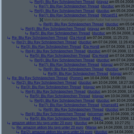
Re(6): Blu Ray Schnäppchen Thread
(
playaz
am 05.04.2008,
Re(7): Blu Ray Schnäppchen Thread
(
ducduc
am 05.04.20
Re(6): Blu Ray Schnäppchen Thread
(
ducduc
am 05.04.2008
Re(7): Blu Ray Schnäppchen Thread
(
Wizard51
am 05.04.
Vom Autor zurückgezogen oder Autor hat seine Registrie
Re(8): Blu Ray Schnäppchen Thread
(
ducduc
am 05.04
Re(4): Blu Ray Schnäppchen Thread
(
playaz
am 05.04.2008, 17:2
Re(5): Blu Ray Schnäppchen Thread
(
ducduc
am 05.04.2008, 1
Re: Blu Ray Schnäppchen Thread
(
Da Horstl
am 07.04.2008, 11:25:23)
Re(2): Blu Ray Schnäppchen Thread
(
ducduc
am 07.04.2008, 11:26:45)
Re(3): Blu Ray Schnäppchen Thread
(
Da Horstl
am 07.04.2008, 11:3
Re(4): Blu Ray Schnäppchen Thread
(
ducduc
am 07.04.2008, 11:
Re(5): Blu Ray Schnäppchen Thread
(
Da Horstl
am 07.04.2008,
Re(6): Blu Ray Schnäppchen Thread
(
ducduc
am 07.04.2008
Re(7): Blu Ray Schnäppchen Thread
(
playaz
am 07.04.200
Re(8): Blu Ray Schnäppchen Thread
(
ducduc
am 07.04
Re(9): Blu Ray Schnäppchen Thread
(
playaz
am 07.
Re: Blu Ray Schnäppchen Thread
(
Pomm1
am 10.04.2008, 16:08:09)
Re(2): Blu Ray Schnäppchen Thread
(
ducduc
am 10.04.2008, 18:27:39
Re(3): Blu Ray Schnäppchen Thread
(
playaz
am 10.04.2008, 18:44:
Re(4): Blu Ray Schnäppchen Thread
(
ducduc
am 10.04.2008, 18:
Re(5): Blu Ray Schnäppchen Thread
(
playaz
am 10.04.2008, 1
Re(6): Blu Ray Schnäppchen Thread
(
ducduc
am 10.04.2008
Re(7): Blu Ray Schnäppchen Thread
(
charras81
am 15.04
Re(8): Blu Ray Schnäppchen Thread
(
ducduc
am 15.04
Re(4): Blu Ray Schnäppchen Thread
(
piiceman
am 10.04.2008, 20
Re(5): Blu Ray Schnäppchen Thread
(
MikE_
am 19.04.2008, 12
amazon aktion blu rays unter 20 euro
(
ducduc
am 14.04.2008, 10:27:25)
Re: amazon aktion blu rays unter 20 euro
(
Marax
am 14.04.2008, 10:33
Re(2): amazon aktion blu rays unter 20 euro
(
ducduc
am 14.04.2008,