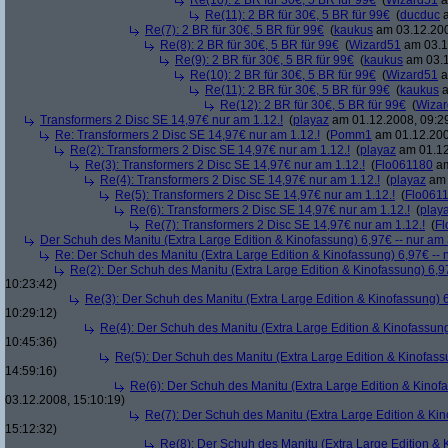
Re(10): 2 BR für 30€, 5 BR für 99€
(
Wizard51
a
Re(11): 2 BR für 30€, 5 BR für 99€
(
ducduc
a
Re(7): 2 BR für 30€, 5 BR für 99€
(
kaukus
am 03.12.200
Re(8): 2 BR für 30€, 5 BR für 99€
(
Wizard51
am 03.1
Re(9): 2 BR für 30€, 5 BR für 99€
(
kaukus
am 03.1
Re(10): 2 BR für 30€, 5 BR für 99€
(
Wizard51
a
Re(11): 2 BR für 30€, 5 BR für 99€
(
kaukus
a
Re(12): 2 BR für 30€, 5 BR für 99€
(
Wiza
Transformers 2 Disc SE 14,97€ nur am 1.12.!
(
playaz
am 01.12.2008, 09:2
Re: Transformers 2 Disc SE 14,97€ nur am 1.12.!
(
Pomm1
am 01.12.200
Re(2): Transformers 2 Disc SE 14,97€ nur am 1.12.!
(
playaz
am 01.12
Re(3): Transformers 2 Disc SE 14,97€ nur am 1.12.!
(
Flo061180
am
Re(4): Transformers 2 Disc SE 14,97€ nur am 1.12.!
(
playaz
am 
Re(5): Transformers 2 Disc SE 14,97€ nur am 1.12.!
(
Flo061
Re(6): Transformers 2 Disc SE 14,97€ nur am 1.12.!
(
play
Re(7): Transformers 2 Disc SE 14,97€ nur am 1.12.!
(
Fl
Der Schuh des Manitu (Extra Large Edition & Kinofassung) 6,97€ -- nur am
Re: Der Schuh des Manitu (Extra Large Edition & Kinofassung) 6,97€ -- 
Re(2): Der Schuh des Manitu (Extra Large Edition & Kinofassung) 6,9
10:23:42)
Re(3): Der Schuh des Manitu (Extra Large Edition & Kinofassung) 6
10:29:12)
Re(4): Der Schuh des Manitu (Extra Large Edition & Kinofassung
10:45:36)
Re(5): Der Schuh des Manitu (Extra Large Edition & Kinofass
14:59:16)
Re(6): Der Schuh des Manitu (Extra Large Edition & Kinofa
03.12.2008, 15:10:19)
Re(7): Der Schuh des Manitu (Extra Large Edition & Kin
15:12:32)
Re(8): Der Schuh des Manitu (Extra Large Edition & 