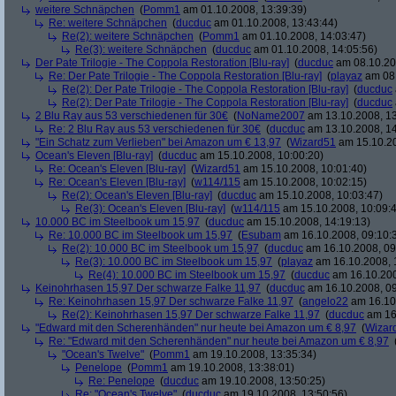
weitere Schnäpchen
(
Pomm1
am 01.10.2008, 13:39:39)
Re: weitere Schnäpchen
(
ducduc
am 01.10.2008, 13:43:44)
Re(2): weitere Schnäpchen
(
Pomm1
am 01.10.2008, 14:03:47)
Re(3): weitere Schnäpchen
(
ducduc
am 01.10.2008, 14:05:56)
Der Pate Trilogie - The Coppola Restoration [Blu-ray]
(
ducduc
am 08.10.20
Re: Der Pate Trilogie - The Coppola Restoration [Blu-ray]
(
playaz
am 08.
Re(2): Der Pate Trilogie - The Coppola Restoration [Blu-ray]
(
ducduc
Re(2): Der Pate Trilogie - The Coppola Restoration [Blu-ray]
(
ducduc
2 Blu Ray aus 53 verschiedenen für 30€
(
NoName2007
am 13.10.2008, 13
Re: 2 Blu Ray aus 53 verschiedenen für 30€
(
ducduc
am 13.10.2008, 14
"Ein Schatz zum Verlieben" bei Amazon um € 13,97
(
Wizard51
am 15.10.20
Ocean's Eleven [Blu-ray]
(
ducduc
am 15.10.2008, 10:00:20)
Re: Ocean's Eleven [Blu-ray]
(
Wizard51
am 15.10.2008, 10:01:40)
Re: Ocean's Eleven [Blu-ray]
(
w114/115
am 15.10.2008, 10:02:15)
Re(2): Ocean's Eleven [Blu-ray]
(
ducduc
am 15.10.2008, 10:03:47)
Re(3): Ocean's Eleven [Blu-ray]
(
w114/115
am 15.10.2008, 10:09:
10.000 BC im Steelbook um 15,97
(
ducduc
am 15.10.2008, 14:19:13)
Re: 10.000 BC im Steelbook um 15,97
(
Esubam
am 16.10.2008, 09:10:
Re(2): 10.000 BC im Steelbook um 15,97
(
ducduc
am 16.10.2008, 09
Re(3): 10.000 BC im Steelbook um 15,97
(
playaz
am 16.10.2008, 
Re(4): 10.000 BC im Steelbook um 15,97
(
ducduc
am 16.10.200
Keinohrhasen 15,97 Der schwarze Falke 11,97
(
ducduc
am 16.10.2008, 09
Re: Keinohrhasen 15,97 Der schwarze Falke 11,97
(
angelo22
am 16.10.
Re(2): Keinohrhasen 15,97 Der schwarze Falke 11,97
(
ducduc
am 16.
"Edward mit den Scherenhänden" nur heute bei Amazon um € 8,97
(
Wizar
Re: "Edward mit den Scherenhänden" nur heute bei Amazon um € 8,97
"Ocean's Twelve"
(
Pomm1
am 19.10.2008, 13:35:34)
Penelope
(
Pomm1
am 19.10.2008, 13:38:01)
Re: Penelope
(
ducduc
am 19.10.2008, 13:50:25)
Re: "Ocean's Twelve"
(
ducduc
am 19.10.2008, 13:50:56)