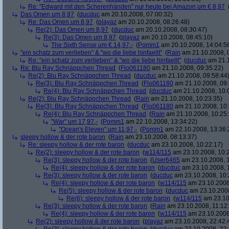
Re: "Edward mit den Scherenhänden" nur heute bei Amazon um € 8,97
Das Omen um 8,97
(
ducduc
am 20.10.2008, 07:00:32)
Re: Das Omen um 8,97
(
playaz
am 20.10.2008, 08:26:48)
Re(2): Das Omen um 8,97
(
ducduc
am 20.10.2008, 08:30:47)
Re(3): Das Omen um 8,97
(
playaz
am 20.10.2008, 08:45:10)
The Sixth Sense um € 14,97,-
(
Pomm1
am 20.10.2008, 14:04:5
"ein schatz zum verlieben" & "wo die liebe hinfaellt"
(
Rain
am 21.10.2008, 
Re: "ein schatz zum verlieben" & "wo die liebe hinfaellt"
(
ducduc
am 21.1
Re: Blu Ray Schnäppchen Thread
(
Flo061180
am 21.10.2008, 09:35:22)
Re(2): Blu Ray Schnäppchen Thread
(
ducduc
am 21.10.2008, 09:58:44
Re(3): Blu Ray Schnäppchen Thread
(
Flo061180
am 21.10.2008, 09:
Re(4): Blu Ray Schnäppchen Thread
(
ducduc
am 21.10.2008, 10:
Re(2): Blu Ray Schnäppchen Thread
(
Rain
am 21.10.2008, 10:23:35)
Re(3): Blu Ray Schnäppchen Thread
(
Flo061180
am 21.10.2008, 10:
Re(4): Blu Ray Schnäppchen Thread
(
Rain
am 21.10.2008, 10:25:
"War" um 17,97,-
(
Pomm1
am 22.10.2008, 13:34:22)
"Ocean's Eleven" um 11,97,-
(
Pomm1
am 22.10.2008, 13:36:
sleepy hollow & der rote baron
(
Rain
am 23.10.2008, 08:13:37)
Re: sleepy hollow & der rote baron
(
ducduc
am 23.10.2008, 10:22:17)
Re(2): sleepy hollow & der rote baron
(
w114/115
am 23.10.2008, 10:
Re(3): sleepy hollow & der rote baron
(
User6465
am 23.10.2008, 1
Re(4): sleepy hollow & der rote baron
(
ducduc
am 23.10.2008, 
Re(3): sleepy hollow & der rote baron
(
ducduc
am 23.10.2008, 10:
Re(4): sleepy hollow & der rote baron
(
w114/115
am 23.10.2008
Re(5): sleepy hollow & der rote baron
(
ducduc
am 23.10.2008
Re(6): sleepy hollow & der rote baron
(
w114/115
am 23.10
Re(3): sleepy hollow & der rote baron
(
Rain
am 23.10.2008, 11:12
Re(4): sleepy hollow & der rote baron
(
w114/115
am 23.10.2008,
Re(2): sleepy hollow & der rote baron
(
playaz
am 23.10.2008, 22:42: