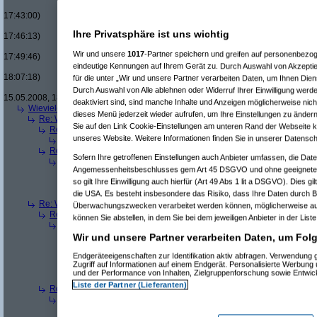
Re(19): Men in Black u
17:43:00)
Re(20): Men in Blac
Ihre Privatsphäre ist uns wichtig
17:46:13)
Re(21): Men in B
Wir und unsere
1017
-Partner speichern und greifen auf personenbezo
17:49:46)
eindeutige Kennungen auf Ihrem Gerät zu. Durch Auswahl von Akzeptie
Re(22): Men in
18:07:18)
für die unter „Wir und unsere Partner verarbeiten Daten, um Ihnen Dien
Re(23): Men
Durch Auswahl von Alle ablehnen oder Widerruf Ihrer Einwilligung werd
15.05.2008, 18:13:17)
deaktiviert sind, sind manche Inhalte und Anzeigen möglicherweise nich
Wieviele blus/hd-dvds habt ihr schon?
(
brösl
am 15.05.2008, 18:06:08)
dieses Menü jederzeit wieder aufrufen, um Ihre Einstellungen zu ändern
Re: Wieviele blus/hd-dvds habt ihr schon?
(
ducduc
am 15.05.2008, 18:0
Sie auf den Link Cookie-Einstellungen am unteren Rand der Webseite kli
Re(2): Wieviele blus/hd-dvds habt ihr schon?
(
brösl
am 15.05.2008, 1
unseres Website. Weitere Informationen finden Sie in unserer Datensch
Re(3): Wieviele blus/hd-dvds habt ihr schon?
(
ducduc
am 15.05.20
Re(2): Wieviele blus/hd-dvds habt ihr schon?
(
hackenbush
am 15.05.
Sofern Ihre getroffenen Einstellungen auch Anbieter umfassen, die Daten
Re(3): Wieviele blus/hd-dvds habt ihr schon?
(
ducduc
am 16.05.20
Angemessenheitsbeschlusses gem Art 45 DSGVO und ohne geeignete 
Re(4): Wieviele blus/hd-dvds habt ihr schon?
(
hackenbush
am 1
so gilt Ihre Einwilligung auch hierfür (Art 49 Abs 1 lit a DSGVO). Dies g
Re(5): Wieviele blus/hd-dvds habt ihr schon?
(
ducduc
am 16.
Re(6): Wieviele blus/hd-dvds habt ihr schon?
(
hackenbus
die USA. Es besteht insbesondere das Risiko, dass Ihre Daten durch B
Re: Wieviele blus/hd-dvds habt ihr schon?
(
"without"
am 15.05.2008, 18
Überwachungszwecken verarbeitet werden können, möglicherweise au
Re(2): Wieviele blus/hd-dvds habt ihr schon?
(
ducduc
am 15.05.2008,
können Sie abstellen, in dem Sie bei dem jeweiligen Anbieter in der List
Re(3): Wieviele blus/hd-dvds habt ihr schon?
(
"without"
am 15.05.2
Re(4): Wieviele blus/hd-dvds habt ihr schon?
(
ducduc
am 15.05.
Wir und unsere Partner verarbeiten Daten, um Folg
Re(5): Wieviele blus/hd-dvds habt ihr schon?
(
"without"
am 15
Endgeräteeigenschaften zur Identifikation aktiv abfragen. Verwendung
Re(6): Wieviele blus/hd-dvds habt ihr schon?
(
ducduc
am 1
Zugriff auf Informationen auf einem Endgerät. Personalisierte Werbung
Re(7): Wieviele blus/hd-dvds habt ihr schon?
(
"without"
und der Performance von Inhalten, Zielgruppenforschung sowie Entwi
Re(8): Wieviele blus/hd-dvds habt ihr schon?
(
ducdu
Liste der Partner (Lieferanten)
Re(2): Wieviele blus/hd-dvds habt ihr schon?
(
brösl
am 15.05.2008, 1
Re(3): Wieviele blus/hd-dvds habt ihr schon?
(
ducduc
am 15.05.20
Re(4): Wieviele blus/hd-dvds habt ihr schon?
(
brösl
am 15.05.20