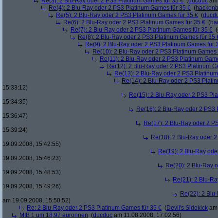
Re(3): 2 Blu-Ray oder 2 PS3 Platinum Games für 35 €
(
ducduc
am 
Re(4): 2 Blu-Ray oder 2 PS3 Platinum Games für 35 €
(
hacken
Re(5): 2 Blu-Ray oder 2 PS3 Platinum Games für 35 €
(
ducd
Re(6): 2 Blu-Ray oder 2 PS3 Platinum Games für 35 €
(
ha
Re(7): 2 Blu-Ray oder 2 PS3 Platinum Games für 35 €
(
Re(8): 2 Blu-Ray oder 2 PS3 Platinum Games für 35 
Re(9): 2 Blu-Ray oder 2 PS3 Platinum Games für 
Re(10): 2 Blu-Ray oder 2 PS3 Platinum Games 
Re(11): 2 Blu-Ray oder 2 PS3 Platinum Game
Re(12): 2 Blu-Ray oder 2 PS3 Platinum G
Re(13): 2 Blu-Ray oder 2 PS3 Platinum
Re(14): 2 Blu-Ray oder 2 PS3 Plati
15:33:12)
Re(15): 2 Blu-Ray oder 2 PS3 Pl
15:34:35)
Re(16): 2 Blu-Ray oder 2 PS3 
15:36:47)
Re(17): 2 Blu-Ray oder 2 P
15:39:24)
Re(18): 2 Blu-Ray oder 2
19.09.2008, 15:42:55)
Re(19): 2 Blu-Ray ode
19.09.2008, 15:46:23)
Re(20): 2 Blu-Ray 
19.09.2008, 15:48:53)
Re(21): 2 Blu-Ra
19.09.2008, 15:49:26)
Re(22): 2 Blu
am 19.09.2008, 15:50:52)
Re: 2 Blu-Ray oder 2 PS3 Platinum Games für 35 €
(
Devil's Sidekick
am 
MIB 1 um 18,97 euronnen
(
ducduc
am 11.08.2008, 17:02:56)