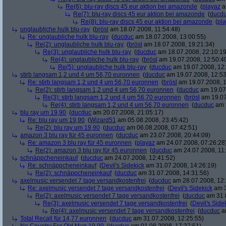
Re(6): blu-ray discs 45 eur aktion bei amazonde
(
playaz
a
Re(7): blu-ray discs 45 eur aktion bei amazonde
(
ducd
Re(8): blu-ray discs 45 eur aktion bei amazonde
(
pl
unglaubliche hulk blu-ray
(
brösl
am 18.07.2008, 11:54:48)
Re: unglaubliche hulk blu-ray
(
ducduc
am 18.07.2008, 13:00:55)
Re(2): unglaubliche hulk blu-ray
(
brösl
am 18.07.2008, 19:21:34)
Re(3): unglaubliche hulk blu-ray
(
ducduc
am 18.07.2008, 22:10:19
Re(4): unglaubliche hulk blu-ray
(
brösl
am 19.07.2008, 12:50:4
Re(5): unglaubliche hulk blu-ray
(
ducduc
am 19.07.2008, 12:
stirb langsam 1,2 und 4 um 56,70 euronnen
(
ducduc
am 19.07.2008, 12:53
Re: stirb langsam 1,2 und 4 um 56,70 euronnen
(
brösl
am 19.07.2008, 1
Re(2): stirb langsam 1,2 und 4 um 56,70 euronnen
(
ducduc
am 19.07.
Re(3): stirb langsam 1,2 und 4 um 56,70 euronnen
(
brösl
am 19.07
Re(4): stirb langsam 1,2 und 4 um 56,70 euronnen
(
ducduc
am 1
blu ray um 19,90
(
ducduc
am 20.07.2008, 21:05:17)
Re: blu ray um 19,90
(
Wizard51
am 05.08.2008, 23:45:42)
Re(2): blu ray um 19,90
(
ducduc
am 06.08.2008, 07:42:51)
amazon 3 blu ray für 45 euronnen
(
ducduc
am 23.07.2008, 20:44:09)
Re: amazon 3 blu ray für 45 euronnen
(
playaz
am 24.07.2008, 07:26:28
Re(2): amazon 3 blu ray für 45 euronnen
(
ducduc
am 24.07.2008, 11:
schnäppcheneinkauf
(
ducduc
am 24.07.2008, 12:41:52)
Re: schnäppcheneinkauf
(
Devil's Sidekick
am 31.07.2008, 14:26:19)
Re(2): schnäppcheneinkauf
(
ducduc
am 31.07.2008, 14:31:56)
axelmusic versendet 7 tage versandkostenfrei
(
ducduc
am 28.07.2008, 12:
Re: axelmusic versendet 7 tage versandkostenfrei
(
Devil's Sidekick
am 3
Re(2): axelmusic versendet 7 tage versandkostenfrei
(
ducduc
am 31.0
Re(3): axelmusic versendet 7 tage versandkostenfrei
(
Devil's Side
Re(4): axelmusic versendet 7 tage versandkostenfrei
(
ducduc
am
Total Recall für 14,77 euronnen
(
ducduc
am 31.07.2008, 12:25:55)