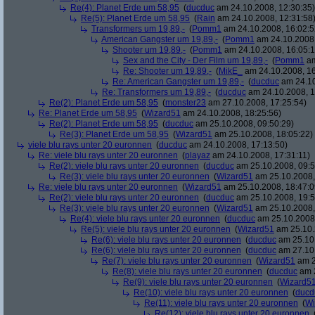
Re(4): Planet Erde um 58,95
(
ducduc
am 24.10.2008, 12:30:35)
Re(5): Planet Erde um 58,95
(
Rain
am 24.10.2008, 12:31:58
Transformers um 19,89,-
(
Pomm1
am 24.10.2008, 16:02:5
American Gangster um 19,89,-
(
Pomm1
am 24.10.2008,
Shooter um 19,89,-
(
Pomm1
am 24.10.2008, 16:05:1
Sex and the City - Der Film um 19,89,-
(
Pomm1
am
Re: Shooter um 19,89,-
(
MikE_
am 24.10.2008, 16
Re: American Gangster um 19,89,-
(
ducduc
am 24.10
Re: Transformers um 19,89,-
(
ducduc
am 24.10.2008, 1
Re(2): Planet Erde um 58,95
(
monster23
am 27.10.2008, 17:25:54)
Re: Planet Erde um 58,95
(
Wizard51
am 24.10.2008, 18:25:56)
Re(2): Planet Erde um 58,95
(
ducduc
am 25.10.2008, 09:50:29)
Re(3): Planet Erde um 58,95
(
Wizard51
am 25.10.2008, 18:05:22)
viele blu rays unter 20 euronnen
(
ducduc
am 24.10.2008, 17:13:50)
Re: viele blu rays unter 20 euronnen
(
playaz
am 24.10.2008, 17:31:11)
Re(2): viele blu rays unter 20 euronnen
(
ducduc
am 25.10.2008, 09:5
Re(3): viele blu rays unter 20 euronnen
(
Wizard51
am 25.10.2008,
Re: viele blu rays unter 20 euronnen
(
Wizard51
am 25.10.2008, 18:47:0
Re(2): viele blu rays unter 20 euronnen
(
ducduc
am 25.10.2008, 19:5
Re(3): viele blu rays unter 20 euronnen
(
Wizard51
am 25.10.2008,
Re(4): viele blu rays unter 20 euronnen
(
ducduc
am 25.10.2008,
Re(5): viele blu rays unter 20 euronnen
(
Wizard51
am 25.10.
Re(6): viele blu rays unter 20 euronnen
(
ducduc
am 25.10.
Re(6): viele blu rays unter 20 euronnen
(
ducduc
am 27.10.
Re(7): viele blu rays unter 20 euronnen
(
Wizard51
am 2
Re(8): viele blu rays unter 20 euronnen
(
ducduc
am 2
Re(9): viele blu rays unter 20 euronnen
(
Wizard5
Re(10): viele blu rays unter 20 euronnen
(
ducd
Re(11): viele blu rays unter 20 euronnen
(
Wi
Re(12): viele blu rays unter 20 euronnen