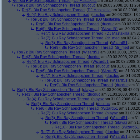
Re: Blu Ray Schnäppchen Thread
(
DJ Mastakilla
am 29.03.2008, 20:03:08
Re(2): Blu Ray Schnäppchen Thread
(
ducduc
am 29.03.2008, 20:11:26)
Re(3): Blu Ray Schnäppchen Thread
(
DJ Mastakilla
am 30.03.2008, 
Re(4): Blu Ray Schnäppchen Thread
(
ducduc
am 30.03.2008, 13:
Re(5): Blu Ray Schnäppchen Thread
(
DJ Mastakilla
am 30.03.2
Re(6): Blu Ray Schnäppchen Thread
(
ducduc
am 30.03.2008
Re(6): Blu Ray Schnäppchen Thread
(
Wizard51
am 30.03.20
Re(7): Blu Ray Schnäppchen Thread
(
DJ Mastakilla
am 30
Re(7): Blu Ray Schnäppchen Thread
(
dr_med
am 02.04.2
Re(8): Blu Ray Schnäppchen Thread
(
Wizard51
am 02.
Re(9): Blu Ray Schnäppchen Thread
(
dr_med
am 02
Re(2): Blu Ray Schnäppchen Thread
(
Wizard51
am 30.03.2008, 19:59:
Re(3): Blu Ray Schnäppchen Thread
(
ducduc
am 30.03.2008, 22:05:
Re(4): Blu Ray Schnäppchen Thread
(
Wizard51
am 30.03.2008, 2
Re(5): Blu Ray Schnäppchen Thread
(
ducduc
am 31.03.2008, 0
Re(6): Blu Ray Schnäppchen Thread
(
Wizard51
am 31.03.20
Re(7): Blu Ray Schnäppchen Thread
(
ducduc
am 31.03.20
Re(8): Blu Ray Schnäppchen Thread
(
Wizard51
am 31.
Re(9): Blu Ray Schnäppchen Thread
(
ducduc
am 31.
Re(2): Blu Ray Schnäppchen Thread
(
playaz
am 31.03.2008, 08:42:02)
Re(3): Blu Ray Schnäppchen Thread
(
ducduc
am 31.03.2008, 08:45:
Re(4): Blu Ray Schnäppchen Thread
(
playaz
am 31.03.2008, 08:4
Re(5): Blu Ray Schnäppchen Thread
(
ducduc
am 31.03.2008, 0
Re(6): Blu Ray Schnäppchen Thread
(
Wizard51
am 31.03.20
Re(7): Blu Ray Schnäppchen Thread
(
playaz
am 31.03.20
Re(8): Blu Ray Schnäppchen Thread
(
Wizard51
am 31.
Re(9): Blu Ray Schnäppchen Thread
(
playaz
am 31.
Re(10): Blu Ray Schnäppchen Thread
(
Wizard51
Re(7): Blu Ray Schnäppchen Thread
(
ducduc
am 31.03.20
Re(8): Blu Ray Schnäppchen Thread
(
Wizard51
am 31.