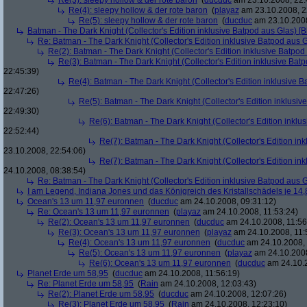
Re(3): sleepy hollow & der rote baron
(
ducduc
am 23.10.2008, 22:
Re(4): sleepy hollow & der rote baron
(
playaz
am 23.10.2008, 2
Re(5): sleepy hollow & der rote baron
(
ducduc
am 23.10.2008
Batman - The Dark Knight (Collector's Edition inklusive Batpod aus Glas) [B
Re: Batman - The Dark Knight (Collector's Edition inklusive Batpod aus G
Re(2): Batman - The Dark Knight (Collector's Edition inklusive Batpod 
Re(3): Batman - The Dark Knight (Collector's Edition inklusive Batp
22:45:39)
Re(4): Batman - The Dark Knight (Collector's Edition inklusive B
22:47:26)
Re(5): Batman - The Dark Knight (Collector's Edition inklusive
22:49:30)
Re(6): Batman - The Dark Knight (Collector's Edition inklus
22:52:44)
Re(7): Batman - The Dark Knight (Collector's Edition ink
23.10.2008, 22:54:06)
Re(7): Batman - The Dark Knight (Collector's Edition ink
24.10.2008, 08:38:54)
Re: Batman - The Dark Knight (Collector's Edition inklusive Batpod aus G
I am Legend, Indiana Jones und das Königreich des Kristallschädels je 14,
Ocean's 13 um 11,97 euronnen
(
ducduc
am 24.10.2008, 09:31:12)
Re: Ocean's 13 um 11,97 euronnen
(
playaz
am 24.10.2008, 11:53:24)
Re(2): Ocean's 13 um 11,97 euronnen
(
ducduc
am 24.10.2008, 11:56
Re(3): Ocean's 13 um 11,97 euronnen
(
playaz
am 24.10.2008, 11:
Re(4): Ocean's 13 um 11,97 euronnen
(
ducduc
am 24.10.2008, 
Re(5): Ocean's 13 um 11,97 euronnen
(
playaz
am 24.10.2008
Re(6): Ocean's 13 um 11,97 euronnen
(
ducduc
am 24.10.2
Planet Erde um 58,95
(
ducduc
am 24.10.2008, 11:56:19)
Re: Planet Erde um 58,95
(
Rain
am 24.10.2008, 12:03:43)
Re(2): Planet Erde um 58,95
(
ducduc
am 24.10.2008, 12:07:26)
Re(3): Planet Erde um 58,95
(
Rain
am 24.10.2008, 12:23:10)