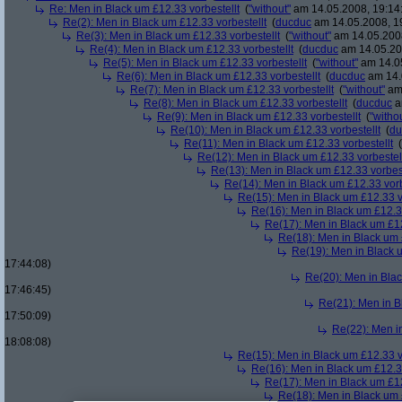
Re: Men in Black um £12.33 vorbestellt
(
"without"
am 14.05.2008, 19:14
Re(2): Men in Black um £12.33 vorbestellt
(
ducduc
am 14.05.2008, 1
Re(3): Men in Black um £12.33 vorbestellt
(
"without"
am 14.05.2008
Re(4): Men in Black um £12.33 vorbestellt
(
ducduc
am 14.05.20
Re(5): Men in Black um £12.33 vorbestellt
(
"without"
am 14.05
Re(6): Men in Black um £12.33 vorbestellt
(
ducduc
am 14.
Re(7): Men in Black um £12.33 vorbestellt
(
"without"
am 
Re(8): Men in Black um £12.33 vorbestellt
(
ducduc
a
Re(9): Men in Black um £12.33 vorbestellt
(
"witho
Re(10): Men in Black um £12.33 vorbestellt
(
du
Re(11): Men in Black um £12.33 vorbestellt
(
Re(12): Men in Black um £12.33 vorbestel
Re(13): Men in Black um £12.33 vorbest
Re(14): Men in Black um £12.33 vorb
Re(15): Men in Black um £12.33 v
Re(16): Men in Black um £12.33
Re(17): Men in Black um £12
Re(18): Men in Black um 
Re(19): Men in Black u
17:44:08)
Re(20): Men in Blac
17:46:45)
Re(21): Men in B
17:50:09)
Re(22): Men in
18:08:08)
Re(15): Men in Black um £12.33 v
Re(16): Men in Black um £12.33
Re(17): Men in Black um £12
Re(18): Men in Black um 