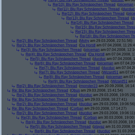
Re(9): Blu Ray Schnäppchen Thread
(
ducduc
am 30.
Re(10): Blu Ray Schnäppchen Thread
(
piiceman
Re(11): Blu Ray Schnäppchen Thread
(
ducduc
Re(12): Blu Ray Schnäppchen Thread
(
piic
Re(13): Blu Ray Schnäppchen Thread
(
d
Re(14): Blu Ray Schnäppchen Thread
Re(15): Blu Ray Schnäppchen Thre
Re(15): Blu Ray Schnäppchen Thre
Re(16): Blu Ray Schnäppchen T
Re(2): Blu Ray Schnäppchen Thread
(
Mohy
am 29.03.2008, 22:51:56)
Re(2): Blu Ray Schnäppchen Thread
(
Da Horstl
am 07.04.2008, 11:26:4
Re(3): Blu Ray Schnäppchen Thread
(
piiceman
am 07.04.2008, 12:1
Re(4): Blu Ray Schnäppchen Thread
(
Da Horstl
am 07.04.2008, 1
Re(5): Blu Ray Schnäppchen Thread
(
ducduc
am 07.04.2008, 1
Re(6): Blu Ray Schnäppchen Thread
(
piiceman
am 07.04.200
Re(7): Blu Ray Schnäppchen Thread
(
ducduc
am 07.04.20
Re(7): Blu Ray Schnäppchen Thread
(
Wizard51
am 07.04.
Re(8): Blu Ray Schnäppchen Thread
(
piiceman
am 07.0
Re(9): Blu Ray Schnäppchen Thread
(
Wizard51
am 0
Re(2): Blu Ray Schnäppchen Thread
(
monster23
am 20.09.2008, 16:14
Re: Blu Ray Schnäppchen Thread
(
Qbus
am 29.03.2008, 15:41:54)
Re(2): Blu Ray Schnäppchen Thread
(
ducduc
am 29.03.2008, 19:05:28
Re: Blu Ray Schnäppchen Thread
(
Pomm1
am 29.03.2008, 16:27:41)
Re(2): Blu Ray Schnäppchen Thread
(
ducduc
am 29.03.2008, 19:06:56
Re: Blu Ray Schnäppchen Thread
(
Corban
am 29.03.2008, 17:14:27)
Re(2): Blu Ray Schnäppchen Thread
(
ducduc
am 29.03.2008, 19:06:11)
Re(3): Blu Ray Schnäppchen Thread
(
Corban
am 30.03.2008, 19:00:
Re(4): Blu Ray Schnäppchen Thread
(
ducduc
am 30.03.2008, 19:
Re(5): Blu Ray Schnäppchen Thread
(
playaz
am 31.03.2008, 0
Re(6): Blu Ray Schnäppchen Thread
(
ducduc
am 31.03.2008