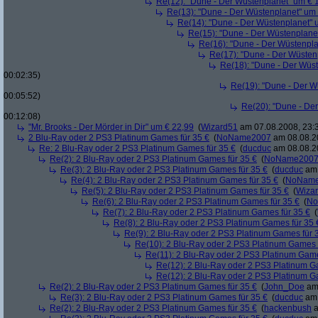
Re(12): "Dune - Der Wüstenplanet" um € 
Re(13): "Dune - Der Wüstenplanet" um
Re(14): "Dune - Der Wüstenplanet" 
Re(15): "Dune - Der Wüstenplane
Re(16): "Dune - Der Wüstenpla
Re(17): "Dune - Der Wüsten
Re(18): "Dune - Der Wüs
00:02:35)
Re(19): "Dune - Der W
00:05:52)
Re(20): "Dune - De
00:12:08)
"Mr. Brooks - Der Mörder in Dir" um € 22,99
(
Wizard51
am 07.08.2008, 23:
2 Blu-Ray oder 2 PS3 Platinum Games für 35 €
(
NoName2007
am 08.08.20
Re: 2 Blu-Ray oder 2 PS3 Platinum Games für 35 €
(
ducduc
am 08.08.20
Re(2): 2 Blu-Ray oder 2 PS3 Platinum Games für 35 €
(
NoName200
Re(3): 2 Blu-Ray oder 2 PS3 Platinum Games für 35 €
(
ducduc
am 
Re(4): 2 Blu-Ray oder 2 PS3 Platinum Games für 35 €
(
NoNam
Re(5): 2 Blu-Ray oder 2 PS3 Platinum Games für 35 €
(
Wiza
Re(6): 2 Blu-Ray oder 2 PS3 Platinum Games für 35 €
(
No
Re(7): 2 Blu-Ray oder 2 PS3 Platinum Games für 35 €
(
Re(8): 2 Blu-Ray oder 2 PS3 Platinum Games für 35 
Re(9): 2 Blu-Ray oder 2 PS3 Platinum Games für 
Re(10): 2 Blu-Ray oder 2 PS3 Platinum Games 
Re(11): 2 Blu-Ray oder 2 PS3 Platinum Game
Re(12): 2 Blu-Ray oder 2 PS3 Platinum G
Re(12): 2 Blu-Ray oder 2 PS3 Platinum G
Re(2): 2 Blu-Ray oder 2 PS3 Platinum Games für 35 €
(
John_Doe
am 
Re(3): 2 Blu-Ray oder 2 PS3 Platinum Games für 35 €
(
ducduc
am 
Re(2): 2 Blu-Ray oder 2 PS3 Platinum Games für 35 €
(
hackenbush
a