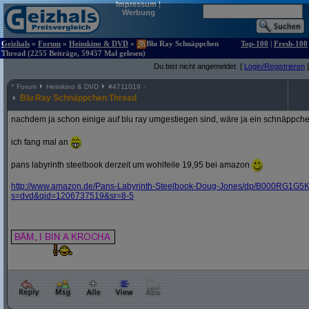
Impressum
|
Werbung
Geizhals
»
Forum
»
Heimkino & DVD
»
Blu Ray Schnäppchen
Top-100
|
Fresh-100
Thread (2255 Beiträge, 59457 Mal gelesen)
Du bist nicht angemeldet. [
Login/Registrieren
]
^
Forum
Heimkino & DVD
#
4711019
Blu Ray Schnäppchen Thread
nachdem ja schon einige auf blu ray umgestiegen sind, wäre ja ein schnäppche
ich fang mal an
pans labyrinth steelbook derzeit um wohlfeile 19,95 bei amazon
http:/
/
www.amazon.de/
Pans-Labyrinth-Steelbook-Doug-Jones/
dp/
B000RG1G5K
s=dvd&
qid=1206737519&
sr=8-5