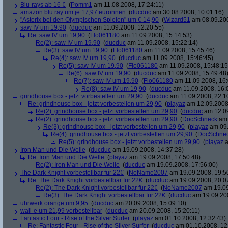
Blu-rays ab 16 €
(
Pomm1
am 11.08.2008, 17:24:11)
amazon blu ray um je 17,97 euronnen
(
ducduc
am 30.08.2008, 10:01:16)
"Asterix bei den Olympischen Spielen" um € 14,90
(
Wizard51
am 08.09.200
saw IV um 19,90
(
ducduc
am 11.09.2008, 12:20:55)
Re: saw IV um 19,90
(
Flo061180
am 11.09.2008, 15:14:53)
Re(2): saw IV um 19,90
(
ducduc
am 11.09.2008, 15:22:14)
Re(3): saw IV um 19,90
(
Flo061180
am 11.09.2008, 15:45:46)
Re(4): saw IV um 19,90
(
ducduc
am 11.09.2008, 15:46:45)
Re(5): saw IV um 19,90
(
Flo061180
am 11.09.2008, 15:48:15
Re(6): saw IV um 19,90
(
ducduc
am 11.09.2008, 15:49:48
Re(7): saw IV um 19,90
(
Flo061180
am 11.09.2008, 16:
Re(8): saw IV um 19,90
(
ducduc
am 11.09.2008, 16:
grindhouse box - jetzt vorbestellen um 29,90
(
ducduc
am 11.09.2008, 22:1
Re: grindhouse box - jetzt vorbestellen um 29,90
(
playaz
am 12.09.2008,
Re(2): grindhouse box - jetzt vorbestellen um 29,90
(
ducduc
am 12.09
Re(2): grindhouse box - jetzt vorbestellen um 29,90
(
DocSchneck
am 
Re(3): grindhouse box - jetzt vorbestellen um 29,90
(
playaz
am 09.
Re(4): grindhouse box - jetzt vorbestellen um 29,90
(
DocSchne
Re(5): grindhouse box - jetzt vorbestellen um 29,90
(
playaz
a
Iron Man und Die Welle
(
ducduc
am 19.09.2008, 14:37:28)
Re: Iron Man und Die Welle
(
playaz
am 19.09.2008, 17:50:48)
Re(2): Iron Man und Die Welle
(
ducduc
am 19.09.2008, 17:56:00)
The Dark Knight vorbestellbar für 22€
(
NoName2007
am 19.09.2008, 19:5
Re: The Dark Knight vorbestellbar für 22€
(
ducduc
am 19.09.2008, 20:0
Re(2): The Dark Knight vorbestellbar für 22€
(
NoName2007
am 19.09
Re(3): The Dark Knight vorbestellbar für 22€
(
ducduc
am 19.09.200
uhrwerk orange um 9,95
(
ducduc
am 20.09.2008, 15:09:10)
wall-e um 21,99 vorbestellbar
(
ducduc
am 20.09.2008, 15:20:11)
Fantastic Four - Rise of the Silver Surfer
(
playaz
am 01.10.2008, 12:32:43)
Re: Fantastic Four - Rise of the Silver Surfer
(
ducduc
am 01.10.2008, 12