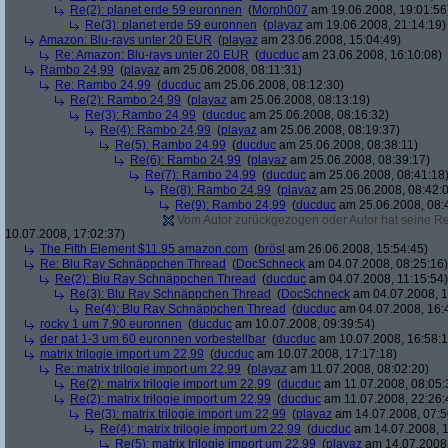
Re(2): planet erde 59 euronnen
(
Morph007
am 19.06.2008, 19:01:56
Re(3): planet erde 59 euronnen
(
playaz
am 19.06.2008, 21:14:19)
Amazon: Blu-rays unter 20 EUR
(
playaz
am 23.06.2008, 15:04:49)
Re: Amazon: Blu-rays unter 20 EUR
(
ducduc
am 23.06.2008, 16:10:08)
Rambo 24,99
(
playaz
am 25.06.2008, 08:11:31)
Re: Rambo 24,99
(
ducduc
am 25.06.2008, 08:12:30)
Re(2): Rambo 24,99
(
playaz
am 25.06.2008, 08:13:19)
Re(3): Rambo 24,99
(
ducduc
am 25.06.2008, 08:16:32)
Re(4): Rambo 24,99
(
playaz
am 25.06.2008, 08:19:37)
Re(5): Rambo 24,99
(
ducduc
am 25.06.2008, 08:38:11)
Re(6): Rambo 24,99
(
playaz
am 25.06.2008, 08:39:17)
Re(7): Rambo 24,99
(
ducduc
am 25.06.2008, 08:41:18
Re(8): Rambo 24,99
(
playaz
am 25.06.2008, 08:42:
Re(9): Rambo 24,99
(
ducduc
am 25.06.2008, 08:
Vom Autor zurückgezogen oder Autor hat seine Regi
10.07.2008, 17:02:37)
The Fifth Element $11.95 amazon.com
(
brösl
am 26.06.2008, 15:54:45)
Re: Blu Ray Schnäppchen Thread
(
DocSchneck
am 04.07.2008, 08:25:16)
Re(2): Blu Ray Schnäppchen Thread
(
ducduc
am 04.07.2008, 11:15:54)
Re(3): Blu Ray Schnäppchen Thread
(
DocSchneck
am 04.07.2008, 1
Re(4): Blu Ray Schnäppchen Thread
(
ducduc
am 04.07.2008, 16:
rocky 1 um 7,90 euronnen
(
ducduc
am 10.07.2008, 09:39:54)
der pat 1-3 um 60 euronnen vorbestellbar
(
ducduc
am 10.07.2008, 16:58:1
matrix trilogie import um 22,99
(
ducduc
am 10.07.2008, 17:17:18)
Re: matrix trilogie import um 22,99
(
playaz
am 11.07.2008, 08:02:20)
Re(2): matrix trilogie import um 22,99
(
ducduc
am 11.07.2008, 08:05:
Re(2): matrix trilogie import um 22,99
(
ducduc
am 11.07.2008, 22:26:
Re(3): matrix trilogie import um 22,99
(
playaz
am 14.07.2008, 07:5
Re(4): matrix trilogie import um 22,99
(
ducduc
am 14.07.2008, 1
Re(5): matrix trilogie import um 22,99
(
playaz
am 14.07.2008,