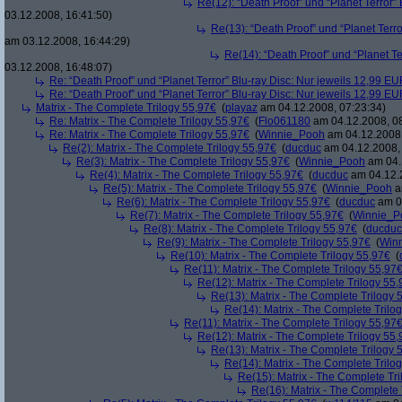
Re(12): “Death Proof” und “Planet Terror”
03.12.2008, 16:41:50)
Re(13): “Death Proof” und “Planet Terr
am 03.12.2008, 16:44:29)
Re(14): “Death Proof” und “Planet Te
03.12.2008, 16:48:07)
Re: “Death Proof” und “Planet Terror” Blu-ray Disc: Nur jeweils 12,99 E
Re: “Death Proof” und “Planet Terror” Blu-ray Disc: Nur jeweils 12,99 E
Matrix - The Complete Trilogy 55,97€
(
playaz
am 04.12.2008, 07:23:34)
Re: Matrix - The Complete Trilogy 55,97€
(
Flo061180
am 04.12.2008, 08
Re: Matrix - The Complete Trilogy 55,97€
(
Winnie_Pooh
am 04.12.2008,
Re(2): Matrix - The Complete Trilogy 55,97€
(
ducduc
am 04.12.2008, 
Re(3): Matrix - The Complete Trilogy 55,97€
(
Winnie_Pooh
am 04.
Re(4): Matrix - The Complete Trilogy 55,97€
(
ducduc
am 04.12.2
Re(5): Matrix - The Complete Trilogy 55,97€
(
Winnie_Pooh
a
Re(6): Matrix - The Complete Trilogy 55,97€
(
ducduc
am 04
Re(7): Matrix - The Complete Trilogy 55,97€
(
Winnie_P
Re(8): Matrix - The Complete Trilogy 55,97€
(
ducduc
Re(9): Matrix - The Complete Trilogy 55,97€
(
Win
Re(10): Matrix - The Complete Trilogy 55,97€
(
Re(11): Matrix - The Complete Trilogy 55,97
Re(12): Matrix - The Complete Trilogy 55
Re(13): Matrix - The Complete Trilogy 
Re(14): Matrix - The Complete Trilo
Re(11): Matrix - The Complete Trilogy 55,97
Re(12): Matrix - The Complete Trilogy 55
Re(13): Matrix - The Complete Trilogy 
Re(14): Matrix - The Complete Trilo
Re(15): Matrix - The Complete Tr
Re(16): Matrix - The Complete 