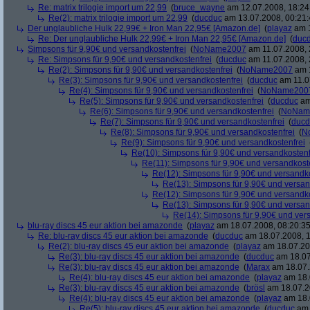
Re: matrix trilogie import um 22,99
(
bruce_wayne
am 12.07.2008, 18:24
Re(2): matrix trilogie import um 22,99
(
ducduc
am 13.07.2008, 00:21:
Der unglaubliche Hulk 22,99€ + Iron Man 22,95€ [Amazon.de]
(
playaz
am 1
Re: Der unglaubliche Hulk 22,99€ + Iron Man 22,95€ [Amazon.de]
(
duc
Simpsons für 9,90€ und versandkostenfrei
(
NoName2007
am 11.07.2008, 
Re: Simpsons für 9,90€ und versandkostenfrei
(
ducduc
am 11.07.2008, 
Re(2): Simpsons für 9,90€ und versandkostenfrei
(
NoName2007
am 1
Re(3): Simpsons für 9,90€ und versandkostenfrei
(
ducduc
am 11.0
Re(4): Simpsons für 9,90€ und versandkostenfrei
(
NoName200
Re(5): Simpsons für 9,90€ und versandkostenfrei
(
ducduc
am
Re(6): Simpsons für 9,90€ und versandkostenfrei
(
NoNam
Re(7): Simpsons für 9,90€ und versandkostenfrei
(
ducd
Re(8): Simpsons für 9,90€ und versandkostenfrei
(
N
Re(9): Simpsons für 9,90€ und versandkostenfrei
Re(10): Simpsons für 9,90€ und versandkostenf
Re(11): Simpsons für 9,90€ und versandkost
Re(12): Simpsons für 9,90€ und versandko
Re(13): Simpsons für 9,90€ und versan
Re(12): Simpsons für 9,90€ und versandko
Re(13): Simpsons für 9,90€ und versan
Re(14): Simpsons für 9,90€ und ver
blu-ray discs 45 eur aktion bei amazonde
(
playaz
am 18.07.2008, 08:20:35
Re: blu-ray discs 45 eur aktion bei amazonde
(
ducduc
am 18.07.2008, 1
Re(2): blu-ray discs 45 eur aktion bei amazonde
(
playaz
am 18.07.200
Re(3): blu-ray discs 45 eur aktion bei amazonde
(
ducduc
am 18.07
Re(3): blu-ray discs 45 eur aktion bei amazonde
(
Marax
am 18.07.
Re(4): blu-ray discs 45 eur aktion bei amazonde
(
playaz
am 18.
Re(3): blu-ray discs 45 eur aktion bei amazonde
(
brösl
am 18.07.2
Re(4): blu-ray discs 45 eur aktion bei amazonde
(
playaz
am 18.
Re(5): blu-ray discs 45 eur aktion bei amazonde
(
ducduc
am 