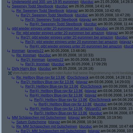
Underworld und 300, um 19,95 euronnen
(
ducduc
am 21.05.2008, 14:28:3
Sweeney Todd Steelbook
(
ducduc
am 26.05.2008, 14:41:44)
Re: Sweeney Todd Steelbook
(
playaz
am 30.05.2008, 10:42:45)
Re(2): Sweeney Todd Steelbook
(
ducduc
am 30.05.2008, 10:47:28)
Re(3): Sweeney Todd Steelbook
(
playaz
am 30.05.2008, 11:29:46
Re(4): Sweeney Todd Steelbook
(
ducduc
am 30.05.2008, 11:44
gibt wieder einiges unter 20 euronnen bei amazon
(
ducduc
am 28.05.2008,
Re: gibt wieder einiges unter 20 euronnen bei amazon
(
playaz
am 30.05
Re(2): gibt wieder einiges unter 20 euronnen bei amazon
(
ducduc
am
Re(3): gibt wieder einiges unter 20 euronnen bei amazon
(
playaz
a
Re(4): gibt wieder einiges unter 20 euronnen bei amazon
(
ducd
Ironman
(
angelo22
am 30.05.2008, 13:48:06)
Re: Ironman
(
ducduc
am 30.05.2008, 16:10:33)
Re(2): Ironman
(
angelo22
am 30.05.2008, 16:58:23)
Re(3): Ironman
(
ducduc
am 30.05.2008, 17:09:29)
Dirty Harry Box
(
ducduc
am 30.05.2008, 16:28:18)
Vom Autor zurückgezogen oder Autor hat seine Registrierung nicht bestätig
Re: Hellboy Blue-ray für 13.8€
(
DocSchneck
am 03.06.2008, 14:28:13)
Re(2): Hellboy Blue-ray für 13.8€
(
playaz
am 03.06.2008, 14:29:03)
Re(3): Hellboy Blue-ray für 13.8€
(
DocSchneck
am 03.06.2008, 14
Re(4): Hellboy Blue-ray für 13.8€
(
playaz
am 03.06.2008, 14:53
Re(4): Hellboy Blue-ray für 13.8€
(
playaz
am 03.06.2008, 14:59
Re(5): Hellboy Blue-ray für 13.8€
(
DocSchneck
am 04.06.200
Re(6): Hellboy Blue-ray für 13.8€
(
ducduc
am 04.06.2008,
Re(4): Hellboy Blue-ray für 13.8€
(
Wizard51
am 03.06.2008, 15
Re(5): Hellboy Blue-ray für 13.8€
(
ducduc
am 04.06.2008, 07
MM Schäppchen mit Gutscheinen
(
playaz
am 04.06.2008, 10:19:56)
Saturn Gutscheine
(
playaz
am 04.06.2008, 10:34:13)
Re: MM Schäppchen mit Gutscheinen
(
ducduc
am 04.06.2008, 10:47:48
Re(2): MM Schäppchen mit Gutscheinen
(
playaz
am 04.06.2008, 10: