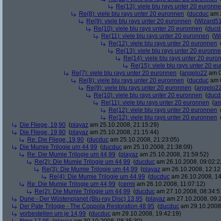
Re(13): viele blu rays unter 20 euronn
Re(8): viele blu rays unter 20 euronnen
(
ducduc
am 2
Re(9): viele blu rays unter 20 euronnen
(
Wizard5
Re(10): viele blu rays unter 20 euronnen
(
ducd
Re(11): viele blu rays unter 20 euronnen
(
Wi
Re(12): viele blu rays unter 20 euronnen
Re(13): viele blu rays unter 20 euronn
Re(14): viele blu rays unter 20 euro
Re(15): viele blu rays unter 20 e
Re(7): viele blu rays unter 20 euronnen
(
angelo22
am 0
Re(8): viele blu rays unter 20 euronnen
(
ducduc
am 0
Re(9): viele blu rays unter 20 euronnen
(
angelo2
Re(10): viele blu rays unter 20 euronnen
(
ducd
Re(11): viele blu rays unter 20 euronnen
(
an
Re(12): viele blu rays unter 20 euronnen
Re(12): viele blu rays unter 20 euronnen
Die Fliege, 19,90
(
playaz
am 25.10.2008, 21:15:29)
Die Fliege, 19,90
(
playaz
am 25.10.2008, 21:15:44)
Re: Die Fliege, 19,90
(
ducduc
am 25.10.2008, 21:23:05)
Die Mumie Trilogie um 44,99
(
ducduc
am 25.10.2008, 21:38:09)
Re: Die Mumie Trilogie um 44,99
(
playaz
am 25.10.2008, 21:59:52)
Re(2): Die Mumie Trilogie um 44,99
(
ducduc
am 26.10.2008, 09:02:2
Re(3): Die Mumie Trilogie um 44,99
(
playaz
am 26.10.2008, 12:12
Re(4): Die Mumie Trilogie um 44,99
(
ducduc
am 26.10.2008, 14
Re: Die Mumie Trilogie um 44,99
(
cermi
am 26.10.2008, 11:07:12)
Re(2): Die Mumie Trilogie um 44,99
(
ducduc
am 27.10.2008, 08:34:5
Dune - Der Wüstenplanet (Blu-ray Disc) 13,95
(
playaz
am 27.10.2008, 09:
Der Pate Trilogie - The Coppola Restoration 48,95
(
ducduc
am 29.10.2008,
vorbestellen um je 14,99
(
ducduc
am 29.10.2008, 19:42:19)