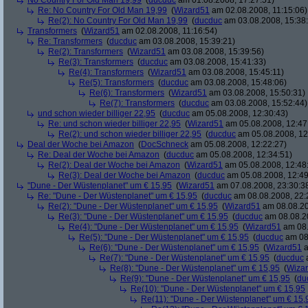
No Country For Old Man 19,99
(
ducduc
am 01.08.2008, 17:27:51)
Re: No Country For Old Man 19,99
(
Wizard51
am 02.08.2008, 11:15:06)
Re(2): No Country For Old Man 19,99
(
ducduc
am 03.08.2008, 15:38
Transformers
(
Wizard51
am 02.08.2008, 11:16:54)
Re: Transformers
(
ducduc
am 03.08.2008, 15:39:21)
Re(2): Transformers
(
Wizard51
am 03.08.2008, 15:39:56)
Re(3): Transformers
(
ducduc
am 03.08.2008, 15:41:33)
Re(4): Transformers
(
Wizard51
am 03.08.2008, 15:45:11)
Re(5): Transformers
(
ducduc
am 03.08.2008, 15:48:06)
Re(6): Transformers
(
Wizard51
am 03.08.2008, 15:50:31)
Re(7): Transformers
(
ducduc
am 03.08.2008, 15:52:44)
und schon wieder billiger 22,95
(
ducduc
am 05.08.2008, 12:30:43)
Re: und schon wieder billiger 22,95
(
Wizard51
am 05.08.2008, 12:47
Re(2): und schon wieder billiger 22,95
(
ducduc
am 05.08.2008, 12
Deal der Woche bei Amazon
(
DocSchneck
am 05.08.2008, 12:22:27)
Re: Deal der Woche bei Amazon
(
ducduc
am 05.08.2008, 12:34:51)
Re(2): Deal der Woche bei Amazon
(
Wizard51
am 05.08.2008, 12:48
Re(3): Deal der Woche bei Amazon
(
ducduc
am 05.08.2008, 12:49
"Dune - Der Wüstenplanet" um € 15,95
(
Wizard51
am 07.08.2008, 23:30:3
Re: "Dune - Der Wüstenplanet" um € 15,95
(
ducduc
am 08.08.2008, 22:
Re(2): "Dune - Der Wüstenplanet" um € 15,95
(
Wizard51
am 08.08.20
Re(3): "Dune - Der Wüstenplanet" um € 15,95
(
ducduc
am 08.08.20
Re(4): "Dune - Der Wüstenplanet" um € 15,95
(
Wizard51
am 08.
Re(5): "Dune - Der Wüstenplanet" um € 15,95
(
ducduc
am 08.
Re(6): "Dune - Der Wüstenplanet" um € 15,95
(
Wizard51
a
Re(7): "Dune - Der Wüstenplanet" um € 15,95
(
ducduc
a
Re(8): "Dune - Der Wüstenplanet" um € 15,95
(
Wiza
Re(9): "Dune - Der Wüstenplanet" um € 15,95
(
du
Re(10): "Dune - Der Wüstenplanet" um € 15,95
Re(11): "Dune - Der Wüstenplanet" um € 15,