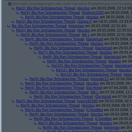
Vom Autor zurückgezogen oder Autor hat seine Registrierung nicht bestätig
Re(2): Blu Ray Schnäppchen Thread
(
ducduc
am 28.03.2008, 22:14:39
Re(3): Blu Ray Schnäppchen Thread
(
Diabolo2000
am 28.03.2008, 2
Re(4): Blu Ray Schnäppchen Thread
(
ducduc
am 28.03.2008, 22:
Re(2): Blu Ray Schnäppchen Thread
(
Zappa F.
am 18.01.2009, 23:33:5
Re: Blu Ray Schnäppchen Thread
(
piiceman
am 28.03.2008, 22:31:43)
Re(2): Blu Ray Schnäppchen Thread
(
ducduc
am 28.03.2008, 22:35:52
Re(3): Blu Ray Schnäppchen Thread
(
Mr L
am 28.03.2008, 22:51:08)
Re(4): Blu Ray Schnäppchen Thread
(
danielcart
am 29.03.2008, 0
Re(5): Blu Ray Schnäppchen Thread
(
ducduc
am 29.03.2008, 0
Re(6): Blu Ray Schnäppchen Thread
(
danielcart
am 29.03.20
Re(7): Blu Ray Schnäppchen Thread
(
ducduc
am 29.03.20
Re(8): Blu Ray Schnäppchen Thread
(
danielcart
am 29.
Re(9): Blu Ray Schnäppchen Thread
(
ducduc
am 29.
Re(10): Blu Ray Schnäppchen Thread
(
danielcart
Re(11): Blu Ray Schnäppchen Thread
(
ducduc
Re(12): Blu Ray Schnäppchen Thread
(
dani
Re(5): Blu Ray Schnäppchen Thread
(
monster23
am 20.09.2008
Re(4): Blu Ray Schnäppchen Thread
(
ducduc
am 29.03.2008, 08:
Re(4): Blu Ray Schnäppchen Thread
(
Da Horstl
am 07.04.2008, 11
Re(5): Blu Ray Schnäppchen Thread
(
Mr L
am 07.04.2008, 12:
Re(6): Blu Ray Schnäppchen Thread
(
Da Horstl
am 07.04.20
Re(2): Blu Ray Schnäppchen Thread
(
user182285
am 29.03.2008, 02:1
Re(3): Blu Ray Schnäppchen Thread
(
ducduc
am 29.03.2008, 08:37:
Re(4): Blu Ray Schnäppchen Thread
(
ChipsBier
am 29.03.2008, 1
Re(5): Blu Ray Schnäppchen Thread
(
ducduc
am 29.03.2008, 1
Re(6): Blu Ray Schnäppchen Thread
(
ChipsBier
am 29.03.20
Re(7): Blu Ray Schnäppchen Thread
(
ducduc
am 29.03.20
Re(8): Blu Ray Schnäppchen Thread
(
piiceman
am 30.0