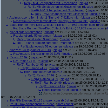
Re(4): MM Schäppchen mit Gutscheinen
(
playaz
am 04.06.2008
Re(5): MM Schäppchen mit Gutscheinen
(
ducduc
am 04.06.2
Re(6): MM Schäppchen mit Gutscheinen
(
playaz
am 04.06
Re(7): MM Schäppchen mit Gutscheinen
(
ducduc
am 04
Axelmusic.com: Terminator 2 [Blu-ray] - 7,92Euro inkl.
(
playaz
am 04.06.200
Re: Axelmusic.com: Terminator 2 [Blu-ray] - 7,92Euro inkl.
(
ducduc
am 04
Blade Runner (Five-Disc Collector's Edition) 14,95$ amazon.com
(
brösl
am 
Re: Blade Runner (Five-Disc Collector's Edition) 14,95$ amazon.com
(
d
planet erde 59 euronnen
(
ducduc
am 19.06.2008, 14:52:06)
Re: planet erde 59 euronnen
(
playaz
am 19.06.2008, 15:28:01)
Re(2): planet erde 59 euronnen
(
ducduc
am 19.06.2008, 15:35:14)
Re(2): planet erde 59 euronnen
(
Morph007
am 19.06.2008, 19:01:56
Re(3): planet erde 59 euronnen
(
playaz
am 19.06.2008, 21:14:19)
Amazon: Blu-rays unter 20 EUR
(
playaz
am 23.06.2008, 15:04:49)
Re: Amazon: Blu-rays unter 20 EUR
(
ducduc
am 23.06.2008, 16:10:08)
Rambo 24,99
(
playaz
am 25.06.2008, 08:11:31)
Re: Rambo 24,99
(
ducduc
am 25.06.2008, 08:12:30)
Re(2): Rambo 24,99
(
playaz
am 25.06.2008, 08:13:19)
Re(3): Rambo 24,99
(
ducduc
am 25.06.2008, 08:16:32)
Re(4): Rambo 24,99
(
playaz
am 25.06.2008, 08:19:37)
Re(5): Rambo 24,99
(
ducduc
am 25.06.2008, 08:38:11)
Re(6): Rambo 24,99
(
playaz
am 25.06.2008, 08:39:17)
Re(7): Rambo 24,99
(
ducduc
am 25.06.2008, 08:41:18
Re(8): Rambo 24,99
(
playaz
am 25.06.2008, 08:42:
Re(9): Rambo 24,99
(
ducduc
am 25.06.2008, 08:
Vom Autor zurückgezogen oder Autor hat seine Regi
am 10.07.2008, 17:02:37)
The Fifth Element $11.95 amazon.com
(
brösl
am 26.06.2008, 15:54:45)
Re: Blu Ray Schnäppchen Thread
(
DocSchneck
am 04.07.2008, 08:25:16)
Re(2): Blu Ray Schnäppchen Thread
(
ducduc
am 04.07.2008, 11:15:54)