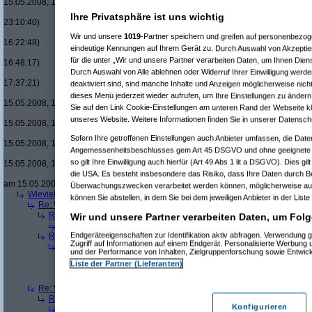
15.05.2008, 18:08:08)
Re(15): Men in Black um £12.33 v
Ihre Privatsphäre ist uns wichtig
23:10:40)
Re(16): Men in Black um £12.33
Wir und unsere
1019
-Partner speichern und greifen auf personenbezo
16:22:48)
eindeutige Kennungen auf Ihrem Gerät zu. Durch Auswahl von Akzeptier
Re(17): Men in Black um £12
für die unter „Wir und unsere Partner verarbeiten Daten, um Ihnen Dien
16:48:17)
Durch Auswahl von Alle ablehnen oder Widerruf Ihrer Einwilligung werde
Re(18): Men in Black um 
17:37:21)
deaktiviert sind, sind manche Inhalte und Anzeigen möglicherweise nicht
Re(19): Men in Black u
dieses Menü jederzeit wieder aufrufen, um Ihre Einstellungen zu ändern 
15.05.2008, 17:43:00)
Sie auf den Link Cookie-Einstellungen am unteren Rand der Webseite kli
Re(20): Men in Blac
unseres Website. Weitere Informationen finden Sie in unserer Datensch
15.05.2008, 17:46:13)
Re(21): Men in B
Sofern Ihre getroffenen Einstellungen auch Anbieter umfassen, die Daten
15.05.2008, 17:49:46)
Angemessenheitsbeschlusses gem Art 45 DSGVO und ohne geeignete G
Re(22): Men in
so gilt Ihre Einwilligung auch hierfür (Art 49 Abs 1 lit a DSGVO). Dies gi
15.05.2008, 18:07:18)
die USA. Es besteht insbesondere das Risiko, dass Ihre Daten durch B
Re(23): Men
am 15.05.2008, 18:13:17)
Überwachungszwecken verarbeitet werden können, möglicherweise auc
Wieviele blus/hd-dvds habt ihr schon?
(
brösl
am 15.05.2008, 18:06:08)
können Sie abstellen, in dem Sie bei dem jeweiligen Anbieter in der Liste
Re: Wieviele blus/hd-dvds habt ihr schon?
(
ducduc
am 15.05.2008, 18:0
Re(2): Wieviele blus/hd-dvds habt ihr schon?
(
brösl
am 15.05.2008, 1
Wir und unsere Partner verarbeiten Daten, um Folg
Re(3): Wieviele blus/hd-dvds habt ihr schon?
(
ducduc
am 15.05.20
Endgeräteeigenschaften zur Identifikation aktiv abfragen. Verwendung 
Re(2): Wieviele blus/hd-dvds habt ihr schon?
(
hackenbush
am 15.05.
Zugriff auf Informationen auf einem Endgerät. Personalisierte Werbung
Re(3): Wieviele blus/hd-dvds habt ihr schon?
(
ducduc
am 16.05.20
und der Performance von Inhalten, Zielgruppenforschung sowie Entwic
Re(4): Wieviele blus/hd-dvds habt ihr schon?
(
hackenbush
am 1
Liste der Partner (Lieferanten)
Re(5): Wieviele blus/hd-dvds habt ihr schon?
(
ducduc
am 16.
Re(6): Wieviele blus/hd-dvds habt ihr schon?
(
hackenbus
Re: Wieviele blus/hd-dvds habt ihr schon?
(
"without"
am 15.05.2008, 18
Re(2): Wieviele blus/hd-dvds habt ihr schon?
(
ducduc
am 15.05.2008,
Konfigurieren
Re(3): Wieviele blus/hd-dvds habt ihr schon?
(
"without"
am 15.05.2