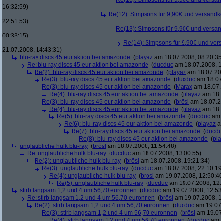
Re(13): Simpsons für 9,90€ und versan
16:32:59)
Re(12): Simpsons für 9,90€ und versandko
22:51:53)
Re(13): Simpsons für 9,90€ und versan
00:33:15)
Re(14): Simpsons für 9,90€ und ver
21.07.2008, 14:43:31)
blu-ray discs 45 eur aktion bei amazonde
(
playaz
am 18.07.2008, 08:20:35
Re: blu-ray discs 45 eur aktion bei amazonde
(
ducduc
am 18.07.2008, 1
Re(2): blu-ray discs 45 eur aktion bei amazonde
(
playaz
am 18.07.200
Re(3): blu-ray discs 45 eur aktion bei amazonde
(
ducduc
am 18.07
Re(3): blu-ray discs 45 eur aktion bei amazonde
(
Marax
am 18.07.
Re(4): blu-ray discs 45 eur aktion bei amazonde
(
playaz
am 18.
Re(3): blu-ray discs 45 eur aktion bei amazonde
(
brösl
am 18.07.2
Re(4): blu-ray discs 45 eur aktion bei amazonde
(
playaz
am 18.
Re(5): blu-ray discs 45 eur aktion bei amazonde
(
ducduc
am 
Re(6): blu-ray discs 45 eur aktion bei amazonde
(
playaz
a
Re(7): blu-ray discs 45 eur aktion bei amazonde
(
ducd
Re(8): blu-ray discs 45 eur aktion bei amazonde
(
pl
unglaubliche hulk blu-ray
(
brösl
am 18.07.2008, 11:54:48)
Re: unglaubliche hulk blu-ray
(
ducduc
am 18.07.2008, 13:00:55)
Re(2): unglaubliche hulk blu-ray
(
brösl
am 18.07.2008, 19:21:34)
Re(3): unglaubliche hulk blu-ray
(
ducduc
am 18.07.2008, 22:10:19
Re(4): unglaubliche hulk blu-ray
(
brösl
am 19.07.2008, 12:50:4
Re(5): unglaubliche hulk blu-ray
(
ducduc
am 19.07.2008, 12:
stirb langsam 1,2 und 4 um 56,70 euronnen
(
ducduc
am 19.07.2008, 12:53
Re: stirb langsam 1,2 und 4 um 56,70 euronnen
(
brösl
am 19.07.2008, 1
Re(2): stirb langsam 1,2 und 4 um 56,70 euronnen
(
ducduc
am 19.07.
Re(3): stirb langsam 1,2 und 4 um 56,70 euronnen
(
brösl
am 19.07
Re(4): stirb langsam 1,2 und 4 um 56,70 euronnen
(
ducduc
am 1