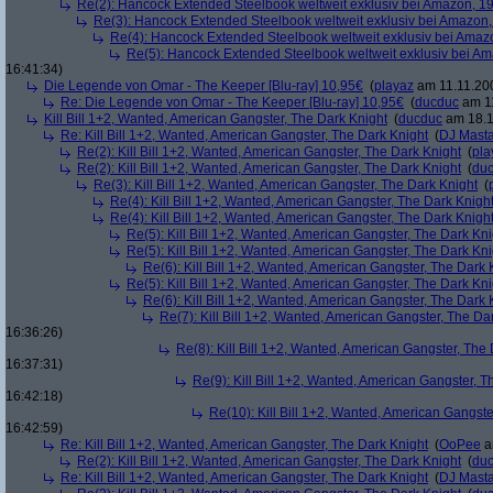
Re(2): Hancock Extended Steelbook weltweit exklusiv bei Amazon, 1
Re(3): Hancock Extended Steelbook weltweit exklusiv bei Amazon,
Re(4): Hancock Extended Steelbook weltweit exklusiv bei Amaz
Re(5): Hancock Extended Steelbook weltweit exklusiv bei A
16:41:34)
Die Legende von Omar - The Keeper [Blu-ray] 10,95€
(
playaz
am 11.11.200
Re: Die Legende von Omar - The Keeper [Blu-ray] 10,95€
(
ducduc
am 11
Kill Bill 1+2, Wanted, American Gangster, The Dark Knight
(
ducduc
am 18.1
Re: Kill Bill 1+2, Wanted, American Gangster, The Dark Knight
(
DJ Masta
Re(2): Kill Bill 1+2, Wanted, American Gangster, The Dark Knight
(
pla
Re(2): Kill Bill 1+2, Wanted, American Gangster, The Dark Knight
(
du
Re(3): Kill Bill 1+2, Wanted, American Gangster, The Dark Knight
(
Re(4): Kill Bill 1+2, Wanted, American Gangster, The Dark Knigh
Re(4): Kill Bill 1+2, Wanted, American Gangster, The Dark Knigh
Re(5): Kill Bill 1+2, Wanted, American Gangster, The Dark Kni
Re(5): Kill Bill 1+2, Wanted, American Gangster, The Dark Kni
Re(6): Kill Bill 1+2, Wanted, American Gangster, The Dark 
Re(5): Kill Bill 1+2, Wanted, American Gangster, The Dark Kni
Re(6): Kill Bill 1+2, Wanted, American Gangster, The Dark 
Re(7): Kill Bill 1+2, Wanted, American Gangster, The Da
16:36:26)
Re(8): Kill Bill 1+2, Wanted, American Gangster, The
16:37:31)
Re(9): Kill Bill 1+2, Wanted, American Gangster, T
16:42:18)
Re(10): Kill Bill 1+2, Wanted, American Gangste
16:42:59)
Re: Kill Bill 1+2, Wanted, American Gangster, The Dark Knight
(
OoPee
a
Re(2): Kill Bill 1+2, Wanted, American Gangster, The Dark Knight
(
du
Re: Kill Bill 1+2, Wanted, American Gangster, The Dark Knight
(
DJ Masta