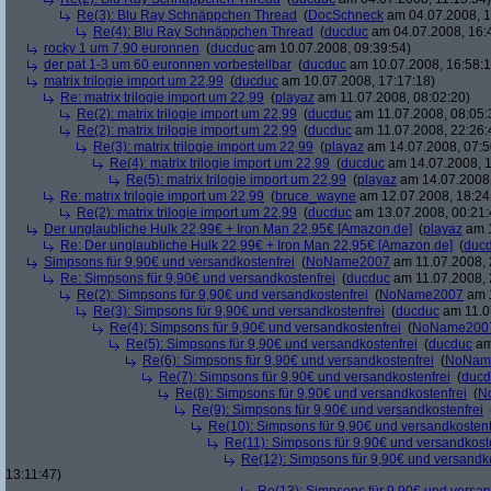
Re(3): Blu Ray Schnäppchen Thread
(
DocSchneck
am 04.07.2008, 1
Re(4): Blu Ray Schnäppchen Thread
(
ducduc
am 04.07.2008, 16:
rocky 1 um 7,90 euronnen
(
ducduc
am 10.07.2008, 09:39:54)
der pat 1-3 um 60 euronnen vorbestellbar
(
ducduc
am 10.07.2008, 16:58:1
matrix trilogie import um 22,99
(
ducduc
am 10.07.2008, 17:17:18)
Re: matrix trilogie import um 22,99
(
playaz
am 11.07.2008, 08:02:20)
Re(2): matrix trilogie import um 22,99
(
ducduc
am 11.07.2008, 08:05:
Re(2): matrix trilogie import um 22,99
(
ducduc
am 11.07.2008, 22:26:
Re(3): matrix trilogie import um 22,99
(
playaz
am 14.07.2008, 07:5
Re(4): matrix trilogie import um 22,99
(
ducduc
am 14.07.2008, 1
Re(5): matrix trilogie import um 22,99
(
playaz
am 14.07.2008,
Re: matrix trilogie import um 22,99
(
bruce_wayne
am 12.07.2008, 18:24
Re(2): matrix trilogie import um 22,99
(
ducduc
am 13.07.2008, 00:21:
Der unglaubliche Hulk 22,99€ + Iron Man 22,95€ [Amazon.de]
(
playaz
am 1
Re: Der unglaubliche Hulk 22,99€ + Iron Man 22,95€ [Amazon.de]
(
duc
Simpsons für 9,90€ und versandkostenfrei
(
NoName2007
am 11.07.2008, 
Re: Simpsons für 9,90€ und versandkostenfrei
(
ducduc
am 11.07.2008, 
Re(2): Simpsons für 9,90€ und versandkostenfrei
(
NoName2007
am 1
Re(3): Simpsons für 9,90€ und versandkostenfrei
(
ducduc
am 11.0
Re(4): Simpsons für 9,90€ und versandkostenfrei
(
NoName200
Re(5): Simpsons für 9,90€ und versandkostenfrei
(
ducduc
am
Re(6): Simpsons für 9,90€ und versandkostenfrei
(
NoNam
Re(7): Simpsons für 9,90€ und versandkostenfrei
(
ducd
Re(8): Simpsons für 9,90€ und versandkostenfrei
(
N
Re(9): Simpsons für 9,90€ und versandkostenfrei
Re(10): Simpsons für 9,90€ und versandkostenf
Re(11): Simpsons für 9,90€ und versandkost
Re(12): Simpsons für 9,90€ und versandko
13:11:47)