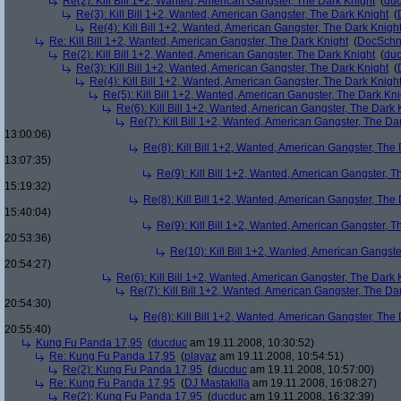
Re(2): Kill Bill 1+2, Wanted, American Gangster, The Dark Knight
(
du
Re(3): Kill Bill 1+2, Wanted, American Gangster, The Dark Knight
(
Re(4): Kill Bill 1+2, Wanted, American Gangster, The Dark Knigh
Re: Kill Bill 1+2, Wanted, American Gangster, The Dark Knight
(
DocSchn
Re(2): Kill Bill 1+2, Wanted, American Gangster, The Dark Knight
(
du
Re(3): Kill Bill 1+2, Wanted, American Gangster, The Dark Knight
(
Re(4): Kill Bill 1+2, Wanted, American Gangster, The Dark Knigh
Re(5): Kill Bill 1+2, Wanted, American Gangster, The Dark Kni
Re(6): Kill Bill 1+2, Wanted, American Gangster, The Dark 
Re(7): Kill Bill 1+2, Wanted, American Gangster, The Da
13:00:06)
Re(8): Kill Bill 1+2, Wanted, American Gangster, The
13:07:35)
Re(9): Kill Bill 1+2, Wanted, American Gangster, T
15:19:32)
Re(8): Kill Bill 1+2, Wanted, American Gangster, The
15:40:04)
Re(9): Kill Bill 1+2, Wanted, American Gangster, T
20:53:36)
Re(10): Kill Bill 1+2, Wanted, American Gangste
20:54:27)
Re(6): Kill Bill 1+2, Wanted, American Gangster, The Dark 
Re(7): Kill Bill 1+2, Wanted, American Gangster, The Da
20:54:30)
Re(8): Kill Bill 1+2, Wanted, American Gangster, The
20:55:40)
Kung Fu Panda 17,95
(
ducduc
am 19.11.2008, 10:30:52)
Re: Kung Fu Panda 17,95
(
playaz
am 19.11.2008, 10:54:51)
Re(2): Kung Fu Panda 17,95
(
ducduc
am 19.11.2008, 10:57:00)
Re: Kung Fu Panda 17,95
(
DJ Mastakilla
am 19.11.2008, 16:08:27)
Re(2): Kung Fu Panda 17,95
(
ducduc
am 19.11.2008, 16:32:39)