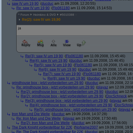
saw IV um 19,90
(
ducduc
am 11.09.2008, 12:20:55)
Re: saw IV um 19,90
(
Flo061180
am 11.09.2008, 15:14:53)
^
Forum
Heimkino & DVD
#
5010388
Re(2): saw IV um 19,90
ja
Re(3): saw IV um 19,90
(
Flo061180
am 11.09.2008, 15:45:46)
Re(4): saw IV um 19,90
(
ducduc
am 11.09.2008, 15:46:45)
Re(5): saw IV um 19,90
(
Flo061180
am 11.09.2008, 15:48:15
Re(6): saw IV um 19,90
(
ducduc
am 11.09.2008, 15:49:48
Re(7): saw IV um 19,90
(
Flo061180
am 11.09.2008, 16:
Re(8): saw IV um 19,90
(
ducduc
am 11.09.2008, 16:
grindhouse box - jetzt vorbestellen um 29,90
(
ducduc
am 11.09.2008, 22:1
Re: grindhouse box - jetzt vorbestellen um 29,90
(
playaz
am 12.09.2008,
Re(2): grindhouse box - jetzt vorbestellen um 29,90
(
ducduc
am 12.09
Re(2): grindhouse box - jetzt vorbestellen um 29,90
(
DocSchneck
am 
Re(3): grindhouse box - jetzt vorbestellen um 29,90
(
playaz
am 09.
Re(4): grindhouse box - jetzt vorbestellen um 29,90
(
DocSchne
Re(5): grindhouse box - jetzt vorbestellen um 29,90
(
playaz
a
Iron Man und Die Welle
(
ducduc
am 19.09.2008, 14:37:28)
Re: Iron Man und Die Welle
(
playaz
am 19.09.2008, 17:50:48)
Re(2): Iron Man und Die Welle
(
ducduc
am 19.09.2008, 17:56:00)
The Dark Knight vorbestellbar für 22€
(
NoName2007
am 19.09.2008, 19:5
Re: The Dark Knight vorbestellbar für 22€
(
ducduc
am 19.09.2008, 20:0