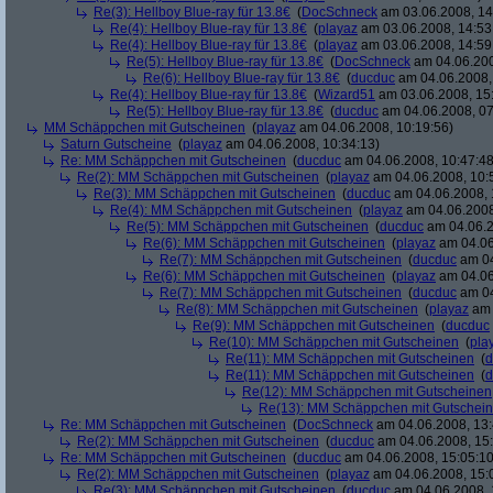
Re(3): Hellboy Blue-ray für 13.8€
(
DocSchneck
am 03.06.2008, 14
Re(4): Hellboy Blue-ray für 13.8€
(
playaz
am 03.06.2008, 14:53
Re(4): Hellboy Blue-ray für 13.8€
(
playaz
am 03.06.2008, 14:59
Re(5): Hellboy Blue-ray für 13.8€
(
DocSchneck
am 04.06.200
Re(6): Hellboy Blue-ray für 13.8€
(
ducduc
am 04.06.2008,
Re(4): Hellboy Blue-ray für 13.8€
(
Wizard51
am 03.06.2008, 15
Re(5): Hellboy Blue-ray für 13.8€
(
ducduc
am 04.06.2008, 07
MM Schäppchen mit Gutscheinen
(
playaz
am 04.06.2008, 10:19:56)
Saturn Gutscheine
(
playaz
am 04.06.2008, 10:34:13)
Re: MM Schäppchen mit Gutscheinen
(
ducduc
am 04.06.2008, 10:47:48
Re(2): MM Schäppchen mit Gutscheinen
(
playaz
am 04.06.2008, 10:
Re(3): MM Schäppchen mit Gutscheinen
(
ducduc
am 04.06.2008, 
Re(4): MM Schäppchen mit Gutscheinen
(
playaz
am 04.06.2008
Re(5): MM Schäppchen mit Gutscheinen
(
ducduc
am 04.06.2
Re(6): MM Schäppchen mit Gutscheinen
(
playaz
am 04.06
Re(7): MM Schäppchen mit Gutscheinen
(
ducduc
am 04
Re(6): MM Schäppchen mit Gutscheinen
(
playaz
am 04.06
Re(7): MM Schäppchen mit Gutscheinen
(
ducduc
am 04
Re(8): MM Schäppchen mit Gutscheinen
(
playaz
am 
Re(9): MM Schäppchen mit Gutscheinen
(
ducduc
Re(10): MM Schäppchen mit Gutscheinen
(
pla
Re(11): MM Schäppchen mit Gutscheinen
(
d
Re(11): MM Schäppchen mit Gutscheinen
(
d
Re(12): MM Schäppchen mit Gutscheinen
Re(13): MM Schäppchen mit Gutschei
Re: MM Schäppchen mit Gutscheinen
(
DocSchneck
am 04.06.2008, 13:
Re(2): MM Schäppchen mit Gutscheinen
(
ducduc
am 04.06.2008, 15:
Re: MM Schäppchen mit Gutscheinen
(
ducduc
am 04.06.2008, 15:05:10
Re(2): MM Schäppchen mit Gutscheinen
(
playaz
am 04.06.2008, 15:
Re(3): MM Schäppchen mit Gutscheinen
(
ducduc
am 04.06.2008, 