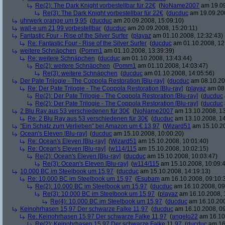
Re(2): The Dark Knight vorbestellbar für 22€
(
NoName2007
am 19.09
Re(3): The Dark Knight vorbestellbar für 22€
(
ducduc
am 19.09.200
uhrwerk orange um 9,95
(
ducduc
am 20.09.2008, 15:09:10)
wall-e um 21,99 vorbestellbar
(
ducduc
am 20.09.2008, 15:20:11)
Fantastic Four - Rise of the Silver Surfer
(
playaz
am 01.10.2008, 12:32:43)
Re: Fantastic Four - Rise of the Silver Surfer
(
ducduc
am 01.10.2008, 12
weitere Schnäpchen
(
Pomm1
am 01.10.2008, 13:39:39)
Re: weitere Schnäpchen
(
ducduc
am 01.10.2008, 13:43:44)
Re(2): weitere Schnäpchen
(
Pomm1
am 01.10.2008, 14:03:47)
Re(3): weitere Schnäpchen
(
ducduc
am 01.10.2008, 14:05:56)
Der Pate Trilogie - The Coppola Restoration [Blu-ray]
(
ducduc
am 08.10.20
Re: Der Pate Trilogie - The Coppola Restoration [Blu-ray]
(
playaz
am 08.
Re(2): Der Pate Trilogie - The Coppola Restoration [Blu-ray]
(
ducduc
Re(2): Der Pate Trilogie - The Coppola Restoration [Blu-ray]
(
ducduc
2 Blu Ray aus 53 verschiedenen für 30€
(
NoName2007
am 13.10.2008, 13
Re: 2 Blu Ray aus 53 verschiedenen für 30€
(
ducduc
am 13.10.2008, 14
"Ein Schatz zum Verlieben" bei Amazon um € 13,97
(
Wizard51
am 15.10.20
Ocean's Eleven [Blu-ray]
(
ducduc
am 15.10.2008, 10:00:20)
Re: Ocean's Eleven [Blu-ray]
(
Wizard51
am 15.10.2008, 10:01:40)
Re: Ocean's Eleven [Blu-ray]
(
w114/115
am 15.10.2008, 10:02:15)
Re(2): Ocean's Eleven [Blu-ray]
(
ducduc
am 15.10.2008, 10:03:47)
Re(3): Ocean's Eleven [Blu-ray]
(
w114/115
am 15.10.2008, 10:09:
10.000 BC im Steelbook um 15,97
(
ducduc
am 15.10.2008, 14:19:13)
Re: 10.000 BC im Steelbook um 15,97
(
Esubam
am 16.10.2008, 09:10:
Re(2): 10.000 BC im Steelbook um 15,97
(
ducduc
am 16.10.2008, 09
Re(3): 10.000 BC im Steelbook um 15,97
(
playaz
am 16.10.2008, 
Re(4): 10.000 BC im Steelbook um 15,97
(
ducduc
am 16.10.200
Keinohrhasen 15,97 Der schwarze Falke 11,97
(
ducduc
am 16.10.2008, 09
Re: Keinohrhasen 15,97 Der schwarze Falke 11,97
(
angelo22
am 16.10.
Re(2): Keinohrhasen 15,97 Der schwarze Falke 11,97
(
ducduc
am 16.