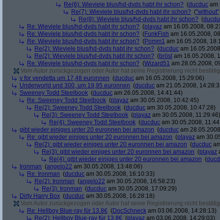
Re(6): Wieviele blus/hd-dvds habt ihr schon?
(
ducduc
am 1
Re(7): Wieviele blus/hd-dvds habt ihr schon?
(
"without"
Re(8): Wieviele blus/hd-dvds habt ihr schon?
(
ducdu
Re: Wieviele blus/hd-dvds habt ihr schon?
(
playaz
am 16.05.2008, 08:2
Re: Wieviele blus/hd-dvds habt ihr schon?
(
FunkFish
am 16.05.2008, 08
Re: Wieviele blus/hd-dvds habt ihr schon?
(
Pomm1
am 16.05.2008, 18:
Re(2): Wieviele blus/hd-dvds habt ihr schon?
(
ducduc
am 16.05.2008,
Re(2): Wieviele blus/hd-dvds habt ihr schon?
(
brösl
am 16.05.2008, 1
Re: Wieviele blus/hd-dvds habt ihr schon?
(
Wizard51
am 28.05.2008, 09
Vom Autor zurückgezogen oder Autor hat seine Registrierung nicht bestätig
v for vendetta um 17,48 euronnen
(
ducduc
am 16.05.2008, 15:29:06)
Underworld und 300, um 19,95 euronnen
(
ducduc
am 21.05.2008, 14:28:3
Sweeney Todd Steelbook
(
ducduc
am 26.05.2008, 14:41:44)
Re: Sweeney Todd Steelbook
(
playaz
am 30.05.2008, 10:42:45)
Re(2): Sweeney Todd Steelbook
(
ducduc
am 30.05.2008, 10:47:28)
Re(3): Sweeney Todd Steelbook
(
playaz
am 30.05.2008, 11:29:46
Re(4): Sweeney Todd Steelbook
(
ducduc
am 30.05.2008, 11:44
gibt wieder einiges unter 20 euronnen bei amazon
(
ducduc
am 28.05.2008,
Re: gibt wieder einiges unter 20 euronnen bei amazon
(
playaz
am 30.05
Re(2): gibt wieder einiges unter 20 euronnen bei amazon
(
ducduc
am
Re(3): gibt wieder einiges unter 20 euronnen bei amazon
(
playaz
a
Re(4): gibt wieder einiges unter 20 euronnen bei amazon
(
ducd
Ironman
(
angelo22
am 30.05.2008, 13:48:06)
Re: Ironman
(
ducduc
am 30.05.2008, 16:10:33)
Re(2): Ironman
(
angelo22
am 30.05.2008, 16:58:23)
Re(3): Ironman
(
ducduc
am 30.05.2008, 17:09:29)
Dirty Harry Box
(
ducduc
am 30.05.2008, 16:28:18)
Vom Autor zurückgezogen oder Autor hat seine Registrierung nicht bestätig
Re: Hellboy Blue-ray für 13.8€
(
DocSchneck
am 03.06.2008, 14:28:13)
Re(2): Hellboy Blue-ray für 13.8€
(
playaz
am 03.06.2008, 14:29:03)