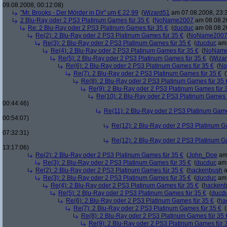
09.08.2008, 00:12:08)
"Mr. Brooks - Der Mörder in Dir" um € 22,99
(
Wizard51
am 07.08.2008, 23:
2 Blu-Ray oder 2 PS3 Platinum Games für 35 €
(
NoName2007
am 08.08.20
Re: 2 Blu-Ray oder 2 PS3 Platinum Games für 35 €
(
ducduc
am 08.08.20
Re(2): 2 Blu-Ray oder 2 PS3 Platinum Games für 35 €
(
NoName200
Re(3): 2 Blu-Ray oder 2 PS3 Platinum Games für 35 €
(
ducduc
am 
Re(4): 2 Blu-Ray oder 2 PS3 Platinum Games für 35 €
(
NoNam
Re(5): 2 Blu-Ray oder 2 PS3 Platinum Games für 35 €
(
Wiza
Re(6): 2 Blu-Ray oder 2 PS3 Platinum Games für 35 €
(
No
Re(7): 2 Blu-Ray oder 2 PS3 Platinum Games für 35 €
(
Re(8): 2 Blu-Ray oder 2 PS3 Platinum Games für 35 
Re(9): 2 Blu-Ray oder 2 PS3 Platinum Games für 
Re(10): 2 Blu-Ray oder 2 PS3 Platinum Games 
00:44:46)
Re(11): 2 Blu-Ray oder 2 PS3 Platinum Game
00:54:07)
Re(12): 2 Blu-Ray oder 2 PS3 Platinum G
07:32:31)
Re(12): 2 Blu-Ray oder 2 PS3 Platinum G
13:17:06)
Re(2): 2 Blu-Ray oder 2 PS3 Platinum Games für 35 €
(
John_Doe
am 
Re(3): 2 Blu-Ray oder 2 PS3 Platinum Games für 35 €
(
ducduc
am 
Re(2): 2 Blu-Ray oder 2 PS3 Platinum Games für 35 €
(
hackenbush
a
Re(3): 2 Blu-Ray oder 2 PS3 Platinum Games für 35 €
(
ducduc
am 
Re(4): 2 Blu-Ray oder 2 PS3 Platinum Games für 35 €
(
hacken
Re(5): 2 Blu-Ray oder 2 PS3 Platinum Games für 35 €
(
ducd
Re(6): 2 Blu-Ray oder 2 PS3 Platinum Games für 35 €
(
ha
Re(7): 2 Blu-Ray oder 2 PS3 Platinum Games für 35 €
(
Re(8): 2 Blu-Ray oder 2 PS3 Platinum Games für 35 
Re(9): 2 Blu-Ray oder 2 PS3 Platinum Games für 