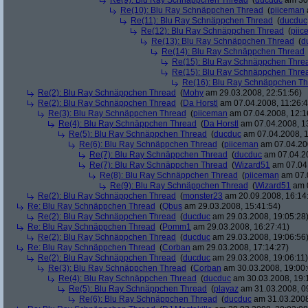
Re(9): Blu Ray Schnäppchen Thread
(
ducduc
am 30.
Re(10): Blu Ray Schnäppchen Thread
(
piiceman
Re(11): Blu Ray Schnäppchen Thread
(
ducduc
Re(12): Blu Ray Schnäppchen Thread
(
piic
Re(13): Blu Ray Schnäppchen Thread
(
d
Re(14): Blu Ray Schnäppchen Thread
Re(15): Blu Ray Schnäppchen Thre
Re(15): Blu Ray Schnäppchen Thre
Re(16): Blu Ray Schnäppchen T
Re(2): Blu Ray Schnäppchen Thread
(
Mohy
am 29.03.2008, 22:51:56)
Re(2): Blu Ray Schnäppchen Thread
(
Da Horstl
am 07.04.2008, 11:26:4
Re(3): Blu Ray Schnäppchen Thread
(
piiceman
am 07.04.2008, 12:1
Re(4): Blu Ray Schnäppchen Thread
(
Da Horstl
am 07.04.2008, 1
Re(5): Blu Ray Schnäppchen Thread
(
ducduc
am 07.04.2008, 1
Re(6): Blu Ray Schnäppchen Thread
(
piiceman
am 07.04.200
Re(7): Blu Ray Schnäppchen Thread
(
ducduc
am 07.04.20
Re(7): Blu Ray Schnäppchen Thread
(
Wizard51
am 07.04.
Re(8): Blu Ray Schnäppchen Thread
(
piiceman
am 07.0
Re(9): Blu Ray Schnäppchen Thread
(
Wizard51
am 0
Re(2): Blu Ray Schnäppchen Thread
(
monster23
am 20.09.2008, 16:14
Re: Blu Ray Schnäppchen Thread
(
Qbus
am 29.03.2008, 15:41:54)
Re(2): Blu Ray Schnäppchen Thread
(
ducduc
am 29.03.2008, 19:05:28
Re: Blu Ray Schnäppchen Thread
(
Pomm1
am 29.03.2008, 16:27:41)
Re(2): Blu Ray Schnäppchen Thread
(
ducduc
am 29.03.2008, 19:06:56
Re: Blu Ray Schnäppchen Thread
(
Corban
am 29.03.2008, 17:14:27)
Re(2): Blu Ray Schnäppchen Thread
(
ducduc
am 29.03.2008, 19:06:11)
Re(3): Blu Ray Schnäppchen Thread
(
Corban
am 30.03.2008, 19:00:
Re(4): Blu Ray Schnäppchen Thread
(
ducduc
am 30.03.2008, 19:
Re(5): Blu Ray Schnäppchen Thread
(
playaz
am 31.03.2008, 0
Re(6): Blu Ray Schnäppchen Thread
(
ducduc
am 31.03.2008