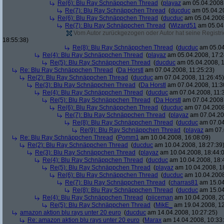
Re(6): Blu Ray Schnäppchen Thread
(
playaz
am 05.04.2008,
Re(7): Blu Ray Schnäppchen Thread
(
ducduc
am 05.04.20
Re(6): Blu Ray Schnäppchen Thread
(
ducduc
am 05.04.2008
Re(7): Blu Ray Schnäppchen Thread
(
Wizard51
am 05.04.
Vom Autor zurückgezogen oder Autor hat seine Registrie
18:55:38)
Re(8): Blu Ray Schnäppchen Thread
(
ducduc
am 05.04
Re(4): Blu Ray Schnäppchen Thread
(
playaz
am 05.04.2008, 17:2
Re(5): Blu Ray Schnäppchen Thread
(
ducduc
am 05.04.2008, 1
Re: Blu Ray Schnäppchen Thread
(
Da Horstl
am 07.04.2008, 11:25:23)
Re(2): Blu Ray Schnäppchen Thread
(
ducduc
am 07.04.2008, 11:26:45)
Re(3): Blu Ray Schnäppchen Thread
(
Da Horstl
am 07.04.2008, 11:3
Re(4): Blu Ray Schnäppchen Thread
(
ducduc
am 07.04.2008, 11:
Re(5): Blu Ray Schnäppchen Thread
(
Da Horstl
am 07.04.2008,
Re(6): Blu Ray Schnäppchen Thread
(
ducduc
am 07.04.2008
Re(7): Blu Ray Schnäppchen Thread
(
playaz
am 07.04.200
Re(8): Blu Ray Schnäppchen Thread
(
ducduc
am 07.04
Re(9): Blu Ray Schnäppchen Thread
(
playaz
am 07.
Re: Blu Ray Schnäppchen Thread
(
Pomm1
am 10.04.2008, 16:08:09)
Re(2): Blu Ray Schnäppchen Thread
(
ducduc
am 10.04.2008, 18:27:39
Re(3): Blu Ray Schnäppchen Thread
(
playaz
am 10.04.2008, 18:44:
Re(4): Blu Ray Schnäppchen Thread
(
ducduc
am 10.04.2008, 18:
Re(5): Blu Ray Schnäppchen Thread
(
playaz
am 10.04.2008, 1
Re(6): Blu Ray Schnäppchen Thread
(
ducduc
am 10.04.2008
Re(7): Blu Ray Schnäppchen Thread
(
charras81
am 15.04
Re(8): Blu Ray Schnäppchen Thread
(
ducduc
am 15.04
Re(4): Blu Ray Schnäppchen Thread
(
piiceman
am 10.04.2008, 20
Re(5): Blu Ray Schnäppchen Thread
(
MikE_
am 19.04.2008, 12
amazon aktion blu rays unter 20 euro
(
ducduc
am 14.04.2008, 10:27:25)
Re: amazon aktion blu rays unter 20 euro
(
Marax
am 14.04.2008, 10:33