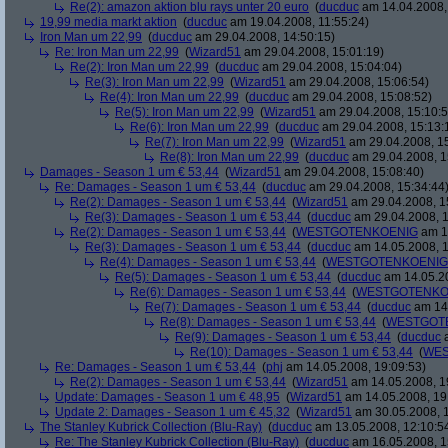
Re(2): amazon aktion blu rays unter 20 euro
(
ducduc
am 14.04.2008,
19,99 media markt aktion
(
ducduc
am 19.04.2008, 11:55:24)
Iron Man um 22,99
(
ducduc
am 29.04.2008, 14:50:15)
Re: Iron Man um 22,99
(
Wizard51
am 29.04.2008, 15:01:19)
Re(2): Iron Man um 22,99
(
ducduc
am 29.04.2008, 15:04:04)
Re(3): Iron Man um 22,99
(
Wizard51
am 29.04.2008, 15:06:54)
Re(4): Iron Man um 22,99
(
ducduc
am 29.04.2008, 15:08:52)
Re(5): Iron Man um 22,99
(
Wizard51
am 29.04.2008, 15:10:5
Re(6): Iron Man um 22,99
(
ducduc
am 29.04.2008, 15:13:
Re(7): Iron Man um 22,99
(
Wizard51
am 29.04.2008, 15
Re(8): Iron Man um 22,99
(
ducduc
am 29.04.2008, 1
Damages - Season 1 um € 53,44
(
Wizard51
am 29.04.2008, 15:08:40)
Re: Damages - Season 1 um € 53,44
(
ducduc
am 29.04.2008, 15:34:44
Re(2): Damages - Season 1 um € 53,44
(
Wizard51
am 29.04.2008, 1
Re(3): Damages - Season 1 um € 53,44
(
ducduc
am 29.04.2008, 1
Re(2): Damages - Season 1 um € 53,44
(
WESTGOTENKOENIG
am 14
Re(3): Damages - Season 1 um € 53,44
(
ducduc
am 14.05.2008, 1
Re(4): Damages - Season 1 um € 53,44
(
WESTGOTENKOENIG
Re(5): Damages - Season 1 um € 53,44
(
ducduc
am 14.05.20
Re(6): Damages - Season 1 um € 53,44
(
WESTGOTENKO
Re(7): Damages - Season 1 um € 53,44
(
ducduc
am 14.
Re(8): Damages - Season 1 um € 53,44
(
WESTGOT
Re(9): Damages - Season 1 um € 53,44
(
ducduc
a
Re(10): Damages - Season 1 um € 53,44
(
WES
Re: Damages - Season 1 um € 53,44
(
phj
am 14.05.2008, 19:09:53)
Re(2): Damages - Season 1 um € 53,44
(
Wizard51
am 14.05.2008, 1
Update: Damages - Season 1 um € 48,95
(
Wizard51
am 14.05.2008, 19
Update 2: Damages - Season 1 um € 45,32
(
Wizard51
am 30.05.2008, 1
The Stanley Kubrick Collection (Blu-Ray)
(
ducduc
am 13.05.2008, 12:10:5
Re: The Stanley Kubrick Collection (Blu-Ray)
(
ducduc
am 16.05.2008, 1