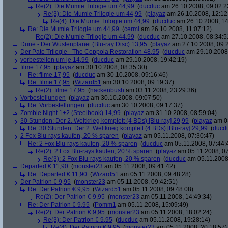
Re(2): Die Mumie Trilogie um 44,99
(
ducduc
am 26.10.2008, 09:02:2
Re(3): Die Mumie Trilogie um 44,99
(
playaz
am 26.10.2008, 12:12
Re(4): Die Mumie Trilogie um 44,99
(
ducduc
am 26.10.2008, 14
Re: Die Mumie Trilogie um 44,99
(
cermi
am 26.10.2008, 11:07:12)
Re(2): Die Mumie Trilogie um 44,99
(
ducduc
am 27.10.2008, 08:34:5
Dune - Der Wüstenplanet (Blu-ray Disc) 13,95
(
playaz
am 27.10.2008, 09:
Der Pate Trilogie - The Coppola Restoration 48,95
(
ducduc
am 29.10.2008,
vorbestellen um je 14,99
(
ducduc
am 29.10.2008, 19:42:19)
filme 17,95
(
playaz
am 30.10.2008, 08:35:30)
Re: filme 17,95
(
ducduc
am 30.10.2008, 09:16:46)
Re: filme 17,95
(
Wizard51
am 30.10.2008, 09:19:37)
Re(2): filme 17,95
(
hackenbush
am 03.11.2008, 23:29:36)
Vorbestellungen
(
playaz
am 30.10.2008, 09:07:50)
Re: Vorbestellungen
(
ducduc
am 30.10.2008, 09:17:37)
Zombie Night 1+2 (Steelbook) 14,99
(
playaz
am 31.10.2008, 08:59:04)
30 Stunden: Der 2. Weltkrieg komplett (4 BDs) [Blu-ray] 29,99
(
playaz
am 03
Re: 30 Stunden: Der 2. Weltkrieg komplett (4 BDs) [Blu-ray] 29,99
(
ducd
2 Fox Blu-rays kaufen, 20 % sparen
(
playaz
am 05.11.2008, 07:30:47)
Re: 2 Fox Blu-rays kaufen, 20 % sparen
(
ducduc
am 05.11.2008, 07:44:
Re(2): 2 Fox Blu-rays kaufen, 20 % sparen
(
playaz
am 05.11.2008, 07
Re(3): 2 Fox Blu-rays kaufen, 20 % sparen
(
ducduc
am 05.11.2008,
Departed € 11,90
(
monster23
am 05.11.2008, 09:41:42)
Re: Departed € 11,90
(
Wizard51
am 05.11.2008, 09:48:28)
Der Patrion € 9,95
(
monster23
am 05.11.2008, 09:42:51)
Re: Der Patrion € 9,95
(
Wizard51
am 05.11.2008, 09:48:08)
Re(2): Der Patrion € 9,95
(
monster23
am 05.11.2008, 14:49:34)
Re: Der Patrion € 9,95
(
Pomm1
am 05.11.2008, 15:09:49)
Re(2): Der Patrion € 9,95
(
monster23
am 05.11.2008, 18:02:24)
Re(3): Der Patrion € 9,95
(
ducduc
am 05.11.2008, 19:28:14)
Re(4): Der Patrion € 9,95
(
monster23
am 05.11.2008, 20:18:57)