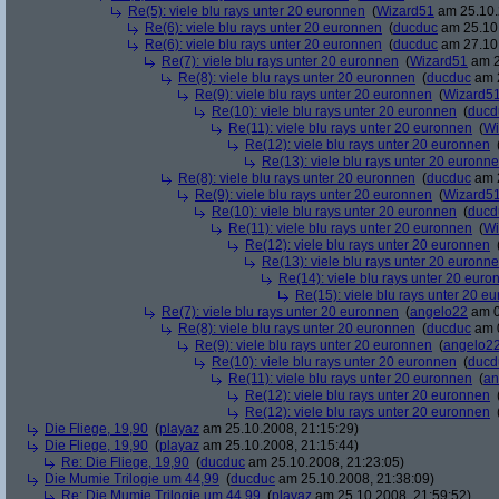
Re(5): viele blu rays unter 20 euronnen
(
Wizard51
am 25.10.
Re(6): viele blu rays unter 20 euronnen
(
ducduc
am 25.10.
Re(6): viele blu rays unter 20 euronnen
(
ducduc
am 27.10.
Re(7): viele blu rays unter 20 euronnen
(
Wizard51
am 2
Re(8): viele blu rays unter 20 euronnen
(
ducduc
am 2
Re(9): viele blu rays unter 20 euronnen
(
Wizard5
Re(10): viele blu rays unter 20 euronnen
(
ducd
Re(11): viele blu rays unter 20 euronnen
(
Wi
Re(12): viele blu rays unter 20 euronnen
Re(13): viele blu rays unter 20 euronn
Re(8): viele blu rays unter 20 euronnen
(
ducduc
am 2
Re(9): viele blu rays unter 20 euronnen
(
Wizard5
Re(10): viele blu rays unter 20 euronnen
(
ducd
Re(11): viele blu rays unter 20 euronnen
(
Wi
Re(12): viele blu rays unter 20 euronnen
Re(13): viele blu rays unter 20 euronn
Re(14): viele blu rays unter 20 euro
Re(15): viele blu rays unter 20 e
Re(7): viele blu rays unter 20 euronnen
(
angelo22
am 0
Re(8): viele blu rays unter 20 euronnen
(
ducduc
am 0
Re(9): viele blu rays unter 20 euronnen
(
angelo2
Re(10): viele blu rays unter 20 euronnen
(
ducd
Re(11): viele blu rays unter 20 euronnen
(
an
Re(12): viele blu rays unter 20 euronnen
Re(12): viele blu rays unter 20 euronnen
Die Fliege, 19,90
(
playaz
am 25.10.2008, 21:15:29)
Die Fliege, 19,90
(
playaz
am 25.10.2008, 21:15:44)
Re: Die Fliege, 19,90
(
ducduc
am 25.10.2008, 21:23:05)
Die Mumie Trilogie um 44,99
(
ducduc
am 25.10.2008, 21:38:09)
Re: Die Mumie Trilogie um 44,99
(
playaz
am 25.10.2008, 21:59:52)