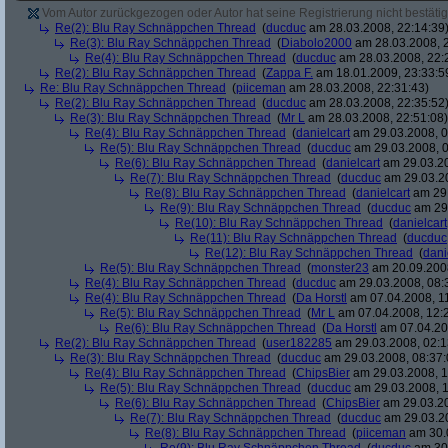
Vom Autor zurückgezogen oder Autor hat seine Registrierung nicht bestätig
Re(2): Blu Ray Schnäppchen Thread
(
ducduc
am 28.03.2008, 22:14:39
Re(3): Blu Ray Schnäppchen Thread
(
Diabolo2000
am 28.03.2008, 2
Re(4): Blu Ray Schnäppchen Thread
(
ducduc
am 28.03.2008, 22:
Re(2): Blu Ray Schnäppchen Thread
(
Zappa F.
am 18.01.2009, 23:33:5
Re: Blu Ray Schnäppchen Thread
(
piiceman
am 28.03.2008, 22:31:43)
Re(2): Blu Ray Schnäppchen Thread
(
ducduc
am 28.03.2008, 22:35:52
Re(3): Blu Ray Schnäppchen Thread
(
Mr L
am 28.03.2008, 22:51:08)
Re(4): Blu Ray Schnäppchen Thread
(
danielcart
am 29.03.2008, 0
Re(5): Blu Ray Schnäppchen Thread
(
ducduc
am 29.03.2008, 0
Re(6): Blu Ray Schnäppchen Thread
(
danielcart
am 29.03.20
Re(7): Blu Ray Schnäppchen Thread
(
ducduc
am 29.03.20
Re(8): Blu Ray Schnäppchen Thread
(
danielcart
am 29.
Re(9): Blu Ray Schnäppchen Thread
(
ducduc
am 29.
Re(10): Blu Ray Schnäppchen Thread
(
danielcart
Re(11): Blu Ray Schnäppchen Thread
(
ducduc
Re(12): Blu Ray Schnäppchen Thread
(
dani
Re(5): Blu Ray Schnäppchen Thread
(
monster23
am 20.09.2008
Re(4): Blu Ray Schnäppchen Thread
(
ducduc
am 29.03.2008, 08:
Re(4): Blu Ray Schnäppchen Thread
(
Da Horstl
am 07.04.2008, 11
Re(5): Blu Ray Schnäppchen Thread
(
Mr L
am 07.04.2008, 12:
Re(6): Blu Ray Schnäppchen Thread
(
Da Horstl
am 07.04.20
Re(2): Blu Ray Schnäppchen Thread
(
user182285
am 29.03.2008, 02:1
Re(3): Blu Ray Schnäppchen Thread
(
ducduc
am 29.03.2008, 08:37:
Re(4): Blu Ray Schnäppchen Thread
(
ChipsBier
am 29.03.2008, 1
Re(5): Blu Ray Schnäppchen Thread
(
ducduc
am 29.03.2008, 1
Re(6): Blu Ray Schnäppchen Thread
(
ChipsBier
am 29.03.20
Re(7): Blu Ray Schnäppchen Thread
(
ducduc
am 29.03.20
Re(8): Blu Ray Schnäppchen Thread
(
piiceman
am 30.0