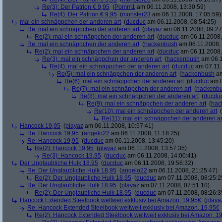
Re(3): Der Patrion € 9,95
(
Pomm1
am 06.11.2008, 13:30:59)
Re(4): Der Patrion € 9,95
(
monster23
am 06.11.2008, 17:05:59)
mal ein schnäppchen der anderen art
(
ducduc
am 06.11.2008, 08:54:25)
Re: mal ein schnäppchen der anderen art
(
playaz
am 06.11.2008, 09:27
Re(2): mal ein schnäppchen der anderen art
(
ducduc
am 06.11.2008,
Re: mal ein schnäppchen der anderen art
(
hackenbush
am 06.11.2008, 
Re(2): mal ein schnäppchen der anderen art
(
ducduc
am 06.11.2008,
Re(3): mal ein schnäppchen der anderen art
(
hackenbush
am 06.1
Re(4): mal ein schnäppchen der anderen art
(
ducduc
am 07.11.
Re(5): mal ein schnäppchen der anderen art
(
hackenbush
am
Re(6): mal ein schnäppchen der anderen art
(
ducduc
am 0
Re(7): mal ein schnäppchen der anderen art
(
hackenb
Re(8): mal ein schnäppchen der anderen art
(
ducdu
Re(9): mal ein schnäppchen der anderen art
(
hac
Re(10): mal ein schnäppchen der anderen art
(
Re(11): mal ein schnäppchen der anderen ar
Hancock 19,95
(
playaz
am 06.11.2008, 10:57:41)
Re: Hancock 19,95
(
angelo22
am 06.11.2008, 11:18:25)
Re: Hancock 19,95
(
ducduc
am 06.11.2008, 13:45:20)
Re(2): Hancock 19,95
(
playaz
am 06.11.2008, 13:57:35)
Re(3): Hancock 19,95
(
ducduc
am 06.11.2008, 14:00:41)
Der Unglaubliche Hulk 18,95
(
ducduc
am 06.11.2008, 19:56:32)
Re: Der Unglaubliche Hulk 18,95
(
angelo22
am 06.11.2008, 21:25:47)
Re(2): Der Unglaubliche Hulk 18,95
(
ducduc
am 07.11.2008, 08:25:2
Re: Der Unglaubliche Hulk 18,95
(
playaz
am 07.11.2008, 07:51:10)
Re(2): Der Unglaubliche Hulk 18,95
(
ducduc
am 07.11.2008, 08:26:3
Hancock Extended Steelbook weltweit exklusiv bei Amazon, 19,95€
(
playa
Re: Hancock Extended Steelbook weltweit exklusiv bei Amazon, 19,95€
Re(2): Hancock Extended Steelbook weltweit exklusiv bei Amazon, 1