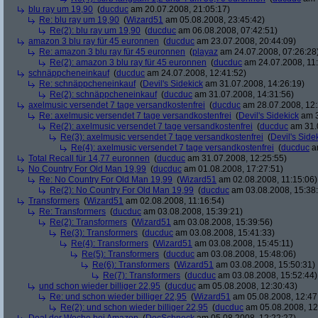
blu ray um 19,90
(
ducduc
am 20.07.2008, 21:05:17)
Re: blu ray um 19,90
(
Wizard51
am 05.08.2008, 23:45:42)
Re(2): blu ray um 19,90
(
ducduc
am 06.08.2008, 07:42:51)
amazon 3 blu ray für 45 euronnen
(
ducduc
am 23.07.2008, 20:44:09)
Re: amazon 3 blu ray für 45 euronnen
(
playaz
am 24.07.2008, 07:26:28
Re(2): amazon 3 blu ray für 45 euronnen
(
ducduc
am 24.07.2008, 11:
schnäppcheneinkauf
(
ducduc
am 24.07.2008, 12:41:52)
Re: schnäppcheneinkauf
(
Devil's Sidekick
am 31.07.2008, 14:26:19)
Re(2): schnäppcheneinkauf
(
ducduc
am 31.07.2008, 14:31:56)
axelmusic versendet 7 tage versandkostenfrei
(
ducduc
am 28.07.2008, 12:
Re: axelmusic versendet 7 tage versandkostenfrei
(
Devil's Sidekick
am 3
Re(2): axelmusic versendet 7 tage versandkostenfrei
(
ducduc
am 31.0
Re(3): axelmusic versendet 7 tage versandkostenfrei
(
Devil's Side
Re(4): axelmusic versendet 7 tage versandkostenfrei
(
ducduc
am
Total Recall für 14,77 euronnen
(
ducduc
am 31.07.2008, 12:25:55)
No Country For Old Man 19,99
(
ducduc
am 01.08.2008, 17:27:51)
Re: No Country For Old Man 19,99
(
Wizard51
am 02.08.2008, 11:15:06)
Re(2): No Country For Old Man 19,99
(
ducduc
am 03.08.2008, 15:38
Transformers
(
Wizard51
am 02.08.2008, 11:16:54)
Re: Transformers
(
ducduc
am 03.08.2008, 15:39:21)
Re(2): Transformers
(
Wizard51
am 03.08.2008, 15:39:56)
Re(3): Transformers
(
ducduc
am 03.08.2008, 15:41:33)
Re(4): Transformers
(
Wizard51
am 03.08.2008, 15:45:11)
Re(5): Transformers
(
ducduc
am 03.08.2008, 15:48:06)
Re(6): Transformers
(
Wizard51
am 03.08.2008, 15:50:31)
Re(7): Transformers
(
ducduc
am 03.08.2008, 15:52:44)
und schon wieder billiger 22,95
(
ducduc
am 05.08.2008, 12:30:43)
Re: und schon wieder billiger 22,95
(
Wizard51
am 05.08.2008, 12:47
Re(2): und schon wieder billiger 22,95
(
ducduc
am 05.08.2008, 12