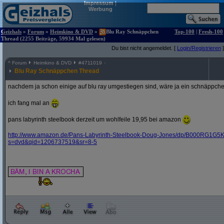
Impressum
|
Werbung
Geizhals
»
Forum
»
Heimkino & DVD
»
Blu Ray Schnäppchen
Top-100
|
Fresh-100
Thread (2255 Beiträge, 59934 Mal gelesen)
Du bist nicht angemeldet. [
Login/Registrieren
]
^
Forum
Heimkino & DVD
#
4711019
Blu Ray Schnäppchen Thread
nachdem ja schon einige auf blu ray umgestiegen sind, wäre ja ein schnäppche
ich fang mal an
pans labyrinth steelbook derzeit um wohlfeile 19,95 bei amazon
http:/
/
www.amazon.de/
Pans-Labyrinth-Steelbook-Doug-Jones/
dp/
B000RG1G5K
s=dvd&
qid=1206737519&
sr=8-5