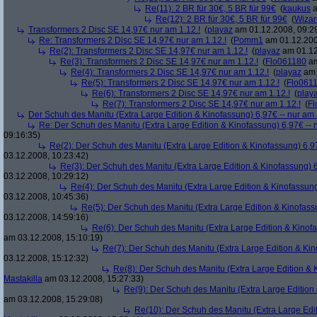
Re(11): 2 BR für 30€, 5 BR für 99€
(
kaukus
a
Re(12): 2 BR für 30€, 5 BR für 99€
(
Wiza
Transformers 2 Disc SE 14,97€ nur am 1.12.!
(
playaz
am 01.12.2008, 09:2
Re: Transformers 2 Disc SE 14,97€ nur am 1.12.!
(
Pomm1
am 01.12.200
Re(2): Transformers 2 Disc SE 14,97€ nur am 1.12.!
(
playaz
am 01.12
Re(3): Transformers 2 Disc SE 14,97€ nur am 1.12.!
(
Flo061180
am
Re(4): Transformers 2 Disc SE 14,97€ nur am 1.12.!
(
playaz
am 
Re(5): Transformers 2 Disc SE 14,97€ nur am 1.12.!
(
Flo061
Re(6): Transformers 2 Disc SE 14,97€ nur am 1.12.!
(
play
Re(7): Transformers 2 Disc SE 14,97€ nur am 1.12.!
(
Fl
Der Schuh des Manitu (Extra Large Edition & Kinofassung) 6,97€ -- nur am
Re: Der Schuh des Manitu (Extra Large Edition & Kinofassung) 6,97€ -- 
09:16:35)
Re(2): Der Schuh des Manitu (Extra Large Edition & Kinofassung) 6,9
03.12.2008, 10:23:42)
Re(3): Der Schuh des Manitu (Extra Large Edition & Kinofassung) 6
03.12.2008, 10:29:12)
Re(4): Der Schuh des Manitu (Extra Large Edition & Kinofassung
03.12.2008, 10:45:36)
Re(5): Der Schuh des Manitu (Extra Large Edition & Kinofass
03.12.2008, 14:59:16)
Re(6): Der Schuh des Manitu (Extra Large Edition & Kinofa
am 03.12.2008, 15:10:19)
Re(7): Der Schuh des Manitu (Extra Large Edition & Kin
03.12.2008, 15:12:32)
Re(8): Der Schuh des Manitu (Extra Large Edition & 
Mastakilla
am 03.12.2008, 15:27:33)
Re(9): Der Schuh des Manitu (Extra Large Edition 
am 03.12.2008, 15:29:08)
Re(10): Der Schuh des Manitu (Extra Large Edit