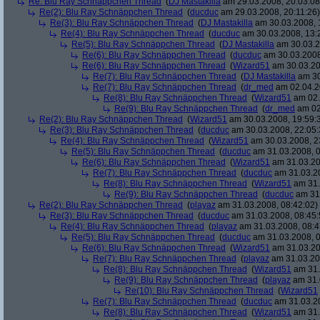
Re: Blu Ray Schnäppchen Thread
(
DJ Mastakilla
am 29.03.2008, 20:03:08
Re(2): Blu Ray Schnäppchen Thread
(
ducduc
am 29.03.2008, 20:11:26)
Re(3): Blu Ray Schnäppchen Thread
(
DJ Mastakilla
am 30.03.2008, 
Re(4): Blu Ray Schnäppchen Thread
(
ducduc
am 30.03.2008, 13:
Re(5): Blu Ray Schnäppchen Thread
(
DJ Mastakilla
am 30.03.2
Re(6): Blu Ray Schnäppchen Thread
(
ducduc
am 30.03.2008
Re(6): Blu Ray Schnäppchen Thread
(
Wizard51
am 30.03.20
Re(7): Blu Ray Schnäppchen Thread
(
DJ Mastakilla
am 30
Re(7): Blu Ray Schnäppchen Thread
(
dr_med
am 02.04.2
Re(8): Blu Ray Schnäppchen Thread
(
Wizard51
am 02.
Re(9): Blu Ray Schnäppchen Thread
(
dr_med
am 02
Re(2): Blu Ray Schnäppchen Thread
(
Wizard51
am 30.03.2008, 19:59:
Re(3): Blu Ray Schnäppchen Thread
(
ducduc
am 30.03.2008, 22:05:
Re(4): Blu Ray Schnäppchen Thread
(
Wizard51
am 30.03.2008, 2
Re(5): Blu Ray Schnäppchen Thread
(
ducduc
am 31.03.2008, 0
Re(6): Blu Ray Schnäppchen Thread
(
Wizard51
am 31.03.20
Re(7): Blu Ray Schnäppchen Thread
(
ducduc
am 31.03.20
Re(8): Blu Ray Schnäppchen Thread
(
Wizard51
am 31.
Re(9): Blu Ray Schnäppchen Thread
(
ducduc
am 31.
Re(2): Blu Ray Schnäppchen Thread
(
playaz
am 31.03.2008, 08:42:02)
Re(3): Blu Ray Schnäppchen Thread
(
ducduc
am 31.03.2008, 08:45:
Re(4): Blu Ray Schnäppchen Thread
(
playaz
am 31.03.2008, 08:4
Re(5): Blu Ray Schnäppchen Thread
(
ducduc
am 31.03.2008, 0
Re(6): Blu Ray Schnäppchen Thread
(
Wizard51
am 31.03.20
Re(7): Blu Ray Schnäppchen Thread
(
playaz
am 31.03.20
Re(8): Blu Ray Schnäppchen Thread
(
Wizard51
am 31.
Re(9): Blu Ray Schnäppchen Thread
(
playaz
am 31.
Re(10): Blu Ray Schnäppchen Thread
(
Wizard51
Re(7): Blu Ray Schnäppchen Thread
(
ducduc
am 31.03.20
Re(8): Blu Ray Schnäppchen Thread
(
Wizard51
am 31.