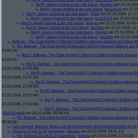
Re(4): sleepy hollow & der rote baron
(
w114/115
am 23.10.2008
Re(5): sleepy hollow & der rote baron
(
ducduc
am 23.10.2008
Re(6): sleepy hollow & der rote baron
(
w114/115
am 23.10
Re(3): sleepy hollow & der rote baron
(
Rain
am 23.10.2008, 11:12
Re(4): sleepy hollow & der rote baron
(
w114/115
am 23.10.2008,
Re(2): sleepy hollow & der rote baron
(
playaz
am 23.10.2008, 22:42:
Re(3): sleepy hollow & der rote baron
(
ducduc
am 23.10.2008, 22:
Re(4): sleepy hollow & der rote baron
(
playaz
am 23.10.2008, 2
Re(5): sleepy hollow & der rote baron
(
ducduc
am 23.10.2008
Batman - The Dark Knight (Collector's Edition inklusive Batpod aus Glas) [B
Re: Batman - The Dark Knight (Collector's Edition inklusive Batpod aus G
22:42:24)
Re(2): Batman - The Dark Knight (Collector's Edition inklusive Batpod 
22:43:21)
Re(3): Batman - The Dark Knight (Collector's Edition inklusive Batp
23.10.2008, 22:45:39)
Re(4): Batman - The Dark Knight (Collector's Edition inklusive B
23.10.2008, 22:47:26)
Re(5): Batman - The Dark Knight (Collector's Edition inklusive
23.10.2008, 22:49:30)
Re(6): Batman - The Dark Knight (Collector's Edition inklus
23.10.2008, 22:52:44)
Re(7): Batman - The Dark Knight (Collector's Edition ink
23.10.2008, 22:54:06)
Re(7): Batman - The Dark Knight (Collector's Edition ink
(
DocSchneck
am 24.10.2008, 08:38:54)
Re: Batman - The Dark Knight (Collector's Edition inklusive Batpod aus G
08:38:26)
I am Legend, Indiana Jones und das Königreich des Kristallschädels je 14,
Ocean's 13 um 11,97 euronnen
(
ducduc
am 24.10.2008, 09:31:12)
Re: Ocean's 13 um 11,97 euronnen
(
playaz
am 24.10.2008, 11:53:24)