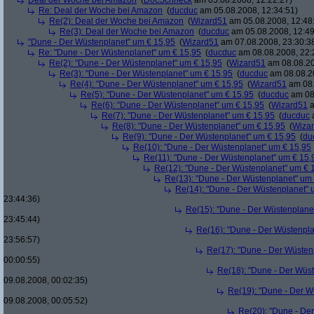
Deal der Woche bei Amazon
(
DocSchneck
am 05.08.2008, 12:22:27)
Re: Deal der Woche bei Amazon
(
ducduc
am 05.08.2008, 12:34:51)
Re(2): Deal der Woche bei Amazon
(
Wizard51
am 05.08.2008, 12:48
Re(3): Deal der Woche bei Amazon
(
ducduc
am 05.08.2008, 12:49
"Dune - Der Wüstenplanet" um € 15,95
(
Wizard51
am 07.08.2008, 23:30:3
Re: "Dune - Der Wüstenplanet" um € 15,95
(
ducduc
am 08.08.2008, 22:
Re(2): "Dune - Der Wüstenplanet" um € 15,95
(
Wizard51
am 08.08.20
Re(3): "Dune - Der Wüstenplanet" um € 15,95
(
ducduc
am 08.08.20
Re(4): "Dune - Der Wüstenplanet" um € 15,95
(
Wizard51
am 08.
Re(5): "Dune - Der Wüstenplanet" um € 15,95
(
ducduc
am 08.
Re(6): "Dune - Der Wüstenplanet" um € 15,95
(
Wizard51
a
Re(7): "Dune - Der Wüstenplanet" um € 15,95
(
ducduc
a
Re(8): "Dune - Der Wüstenplanet" um € 15,95
(
Wiza
Re(9): "Dune - Der Wüstenplanet" um € 15,95
(
du
Re(10): "Dune - Der Wüstenplanet" um € 15,95
Re(11): "Dune - Der Wüstenplanet" um € 15,
Re(12): "Dune - Der Wüstenplanet" um € 
Re(13): "Dune - Der Wüstenplanet" um
Re(14): "Dune - Der Wüstenplanet" 
23:44:36)
Re(15): "Dune - Der Wüstenplane
23:45:44)
Re(16): "Dune - Der Wüstenpla
23:56:57)
Re(17): "Dune - Der Wüsten
00:00:55)
Re(18): "Dune - Der Wüs
09.08.2008, 00:02:35)
Re(19): "Dune - Der W
09.08.2008, 00:05:52)
Re(20): "Dune - De