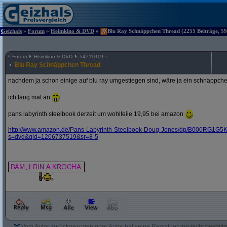
Geizhals
»
Forum
»
Heimkino & DVD
»
Blu Ray Schnäppchen Thread (2255 Beiträge, 59
^
Forum
Heimkino & DVD
#
4711019
Blu Ray Schnäppchen Thread
nachdem ja schon einige auf blu ray umgestiegen sind, wäre ja ein schnäppche
ich fang mal an
pans labyrinth steelbook derzeit um wohlfeile 19,95 bei amazon
http:/
/
www.amazon.de/
Pans-Labyrinth-Steelbook-Doug-Jones/
dp/
B000RG1G5K
s=dvd&
qid=1206737519&
sr=8-5
Vom Autor zurückgezogen oder Autor hat seine Registrierung nicht bestätig