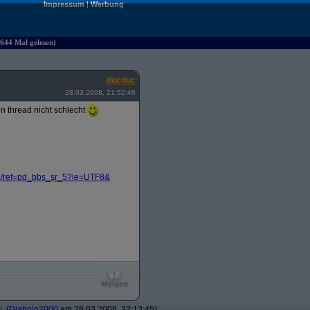
Impressum
|
Werbung
644 Mal gelesen)
ducduc
28.03.2008, 21:52:46
n thread nicht schlecht
/
ref=pd_bbs_sr_5?
ie=UTF8&
t
(
Diabolo2000
am 28.03.2008, 22:13:45)