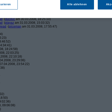
am 30.03.2008, 15:48:11)
am 30.03.2008, 16:00:59)
gurieren
Alle ablehnen
Akz
eman
am 30.03.2008, 16:04:17)
ucduc
am 30.03.2008, 16:10:25)
(
piiceman
am 30.03.2008, 17:29:21)
ad
(
ducduc
am 30.03.2008, 18:25:10)
ad
(
playaz
am 31.03.2008, 15:03:32)
hread
(
piiceman
am 31.03.2008, 17:55:47)
4)
6:23)
3:46:52)
4:34:41)
8, 18:24:58)
08, 22:03:25)
2008, 22:10:18)
4.2008, 23:29:06)
7.04.2008, 23:54:22)
:38)
)
)
02)
18:50)
9:02:36)
, 09:06:08)
)