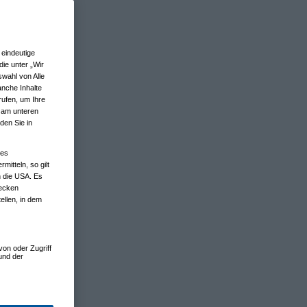
eindeutige
ie unter „Wir
wahl von Alle
anche Inhalte
rufen, um Ihre
n am unteren
den Sie in
nes
tteln, so gilt
n die USA. Es
wecken
ellen, in dem
von oder Zugriff
und der