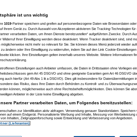
)
2:18:22)
24:48)
atsphäre ist uns wichtig
9)
ere
1019
-Partner speichern und greifen auf personenbezogene Daten wie Browserdaten oder 
)
f Ihrem Gerät zu. Durch Auswahl von Akzeptieren aktivieren Sie Tracking-Technologien für d
artner verarbeiten Daten, um Ihnen Dienste bereitzustellen“ aufgeführten Zwecke. Durch Aus
0:58:27)
 Widerruf Ihrer Einwilligung werden diese deaktiviert. Wenn Tracker deaktiviert sind, sind m
8:37:33)
 möglicherweise nicht mehr so relevant für Sie. Sie können dieses Menü jederzeit wieder auf
08, 10:17:40)
 zu ändern oder Ihre Einwilligung zu widerrufen, indem Sie auf den Link Cookie-Einstellunge
08, 10:18:27)
03.2008, 10:22:30)
eite klicken. Ihre Einstellungen gelten innerhalb unseres Website. Weitere Informationen fin
03.2008, 10:29:20)
nschutzerklärung.
am 29.03.2008, 10:30:58)
etroffenen Einstellungen auch Anbieter umfassen, die Daten in Drittstaaten ohne Vorliegen ei
am 29.03.2008, 10:32:27)
elcart
am 29.03.2008, 10:38:55)
itsbeschlusses gem Art 45 DSGVO und ohne geeignete Garantien gem Art 46 DSGVO übermi
, 16:15:41)
gung auch hierfür (Art 49 Abs 1 lit a DSGVO). Dies gilt insbesondere für Datenübermittlungen i
36:27)
esondere das Risiko, dass Ihre Daten durch Behörden zu Kontroll- und zu Überwachungsz
:28:57)
werden können, möglicherweise auch ohne Rechtsbehelfsmöglichkeiten. Dies können Sie abst
25:30)
eweiligen Anbieter in der Liste keine Einwilligung abgeben.
08, 13:46:23)
3:24)
nsere Partner verarbeiten Daten, um Folgendes bereitzustellen:
00)
1:12:43)
enschaften zur Identifikation aktiv abfragen. Verwendung genauer Standortdaten. Speichern 
1:50:02)
ionen auf einem Endgerät. Personalisierte Werbung und Inhalte, Messung von Werbeleistung 
von Inhalten, Zielgruppenforschung sowie Entwicklung und Verbesserung von Angeboten.
08, 12:47:46)
08, 13:16:39)
rtner (Lieferanten)
3.2008, 15:38:42)
03.2008, 15:40:53)