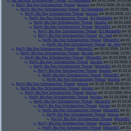
Re: Blu Ray Schnäppchen Thread
(
DJ Mastakilla
am 29.03.2008, 20:03:08
Re(2): Blu Ray Schnäppchen Thread
(
ducduc
am 29.03.2008, 20:11:26)
Re(3): Blu Ray Schnäppchen Thread
(
DJ Mastakilla
am 30.03.2008, 
Re(4): Blu Ray Schnäppchen Thread
(
ducduc
am 30.03.2008, 13:
Re(5): Blu Ray Schnäppchen Thread
(
DJ Mastakilla
am 30.03.2
Re(6): Blu Ray Schnäppchen Thread
(
ducduc
am 30.03.2008
Re(6): Blu Ray Schnäppchen Thread
(
Wizard51
am 30.03.20
Re(7): Blu Ray Schnäppchen Thread
(
DJ Mastakilla
am 30
Re(7): Blu Ray Schnäppchen Thread
(
dr_med
am 02.04.2
Re(8): Blu Ray Schnäppchen Thread
(
Wizard51
am 02.
Re(9): Blu Ray Schnäppchen Thread
(
dr_med
am 02
Re(2): Blu Ray Schnäppchen Thread
(
Wizard51
am 30.03.2008, 19:59:
Re(3): Blu Ray Schnäppchen Thread
(
ducduc
am 30.03.2008, 22:05:
Re(4): Blu Ray Schnäppchen Thread
(
Wizard51
am 30.03.2008, 2
Re(5): Blu Ray Schnäppchen Thread
(
ducduc
am 31.03.2008, 0
Re(6): Blu Ray Schnäppchen Thread
(
Wizard51
am 31.03.20
Re(7): Blu Ray Schnäppchen Thread
(
ducduc
am 31.03.20
Re(8): Blu Ray Schnäppchen Thread
(
Wizard51
am 31.
Re(9): Blu Ray Schnäppchen Thread
(
ducduc
am 31.
Re(2): Blu Ray Schnäppchen Thread
(
playaz
am 31.03.2008, 08:42:02)
Re(3): Blu Ray Schnäppchen Thread
(
ducduc
am 31.03.2008, 08:45:
Re(4): Blu Ray Schnäppchen Thread
(
playaz
am 31.03.2008, 08:4
Re(5): Blu Ray Schnäppchen Thread
(
ducduc
am 31.03.2008, 0
Re(6): Blu Ray Schnäppchen Thread
(
Wizard51
am 31.03.20
Re(7): Blu Ray Schnäppchen Thread
(
playaz
am 31.03.20
Re(8): Blu Ray Schnäppchen Thread
(
Wizard51
am 31.
Re(9): Blu Ray Schnäppchen Thread
(
playaz
am 31.
Re(10): Blu Ray Schnäppchen Thread
(
Wizard51
Re(7): Blu Ray Schnäppchen Thread
(
ducduc
am 31.03.20
Re(8): Blu Ray Schnäppchen Thread
(
Wizard51
am 31.