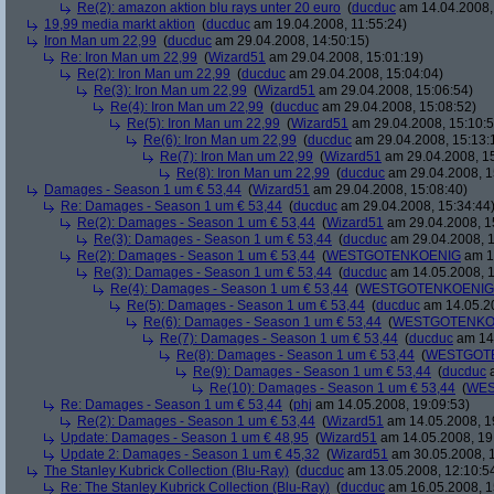
Re(2): amazon aktion blu rays unter 20 euro
(
ducduc
am 14.04.2008,
19,99 media markt aktion
(
ducduc
am 19.04.2008, 11:55:24)
Iron Man um 22,99
(
ducduc
am 29.04.2008, 14:50:15)
Re: Iron Man um 22,99
(
Wizard51
am 29.04.2008, 15:01:19)
Re(2): Iron Man um 22,99
(
ducduc
am 29.04.2008, 15:04:04)
Re(3): Iron Man um 22,99
(
Wizard51
am 29.04.2008, 15:06:54)
Re(4): Iron Man um 22,99
(
ducduc
am 29.04.2008, 15:08:52)
Re(5): Iron Man um 22,99
(
Wizard51
am 29.04.2008, 15:10:5
Re(6): Iron Man um 22,99
(
ducduc
am 29.04.2008, 15:13:
Re(7): Iron Man um 22,99
(
Wizard51
am 29.04.2008, 15
Re(8): Iron Man um 22,99
(
ducduc
am 29.04.2008, 1
Damages - Season 1 um € 53,44
(
Wizard51
am 29.04.2008, 15:08:40)
Re: Damages - Season 1 um € 53,44
(
ducduc
am 29.04.2008, 15:34:44
Re(2): Damages - Season 1 um € 53,44
(
Wizard51
am 29.04.2008, 1
Re(3): Damages - Season 1 um € 53,44
(
ducduc
am 29.04.2008, 1
Re(2): Damages - Season 1 um € 53,44
(
WESTGOTENKOENIG
am 14
Re(3): Damages - Season 1 um € 53,44
(
ducduc
am 14.05.2008, 1
Re(4): Damages - Season 1 um € 53,44
(
WESTGOTENKOENIG
Re(5): Damages - Season 1 um € 53,44
(
ducduc
am 14.05.20
Re(6): Damages - Season 1 um € 53,44
(
WESTGOTENKO
Re(7): Damages - Season 1 um € 53,44
(
ducduc
am 14.
Re(8): Damages - Season 1 um € 53,44
(
WESTGOT
Re(9): Damages - Season 1 um € 53,44
(
ducduc
a
Re(10): Damages - Season 1 um € 53,44
(
WES
Re: Damages - Season 1 um € 53,44
(
phj
am 14.05.2008, 19:09:53)
Re(2): Damages - Season 1 um € 53,44
(
Wizard51
am 14.05.2008, 1
Update: Damages - Season 1 um € 48,95
(
Wizard51
am 14.05.2008, 19
Update 2: Damages - Season 1 um € 45,32
(
Wizard51
am 30.05.2008, 1
The Stanley Kubrick Collection (Blu-Ray)
(
ducduc
am 13.05.2008, 12:10:5
Re: The Stanley Kubrick Collection (Blu-Ray)
(
ducduc
am 16.05.2008, 1