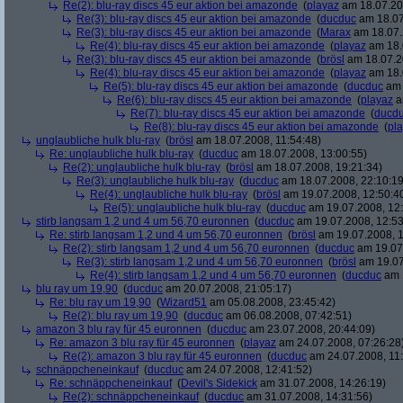
Re(2): blu-ray discs 45 eur aktion bei amazonde
(
playaz
am 18.07.200
Re(3): blu-ray discs 45 eur aktion bei amazonde
(
ducduc
am 18.07
Re(3): blu-ray discs 45 eur aktion bei amazonde
(
Marax
am 18.07.
Re(4): blu-ray discs 45 eur aktion bei amazonde
(
playaz
am 18.
Re(3): blu-ray discs 45 eur aktion bei amazonde
(
brösl
am 18.07.2
Re(4): blu-ray discs 45 eur aktion bei amazonde
(
playaz
am 18.
Re(5): blu-ray discs 45 eur aktion bei amazonde
(
ducduc
am 
Re(6): blu-ray discs 45 eur aktion bei amazonde
(
playaz
a
Re(7): blu-ray discs 45 eur aktion bei amazonde
(
ducd
Re(8): blu-ray discs 45 eur aktion bei amazonde
(
pl
unglaubliche hulk blu-ray
(
brösl
am 18.07.2008, 11:54:48)
Re: unglaubliche hulk blu-ray
(
ducduc
am 18.07.2008, 13:00:55)
Re(2): unglaubliche hulk blu-ray
(
brösl
am 18.07.2008, 19:21:34)
Re(3): unglaubliche hulk blu-ray
(
ducduc
am 18.07.2008, 22:10:19
Re(4): unglaubliche hulk blu-ray
(
brösl
am 19.07.2008, 12:50:4
Re(5): unglaubliche hulk blu-ray
(
ducduc
am 19.07.2008, 12:
stirb langsam 1,2 und 4 um 56,70 euronnen
(
ducduc
am 19.07.2008, 12:53
Re: stirb langsam 1,2 und 4 um 56,70 euronnen
(
brösl
am 19.07.2008, 1
Re(2): stirb langsam 1,2 und 4 um 56,70 euronnen
(
ducduc
am 19.07.
Re(3): stirb langsam 1,2 und 4 um 56,70 euronnen
(
brösl
am 19.07
Re(4): stirb langsam 1,2 und 4 um 56,70 euronnen
(
ducduc
am 1
blu ray um 19,90
(
ducduc
am 20.07.2008, 21:05:17)
Re: blu ray um 19,90
(
Wizard51
am 05.08.2008, 23:45:42)
Re(2): blu ray um 19,90
(
ducduc
am 06.08.2008, 07:42:51)
amazon 3 blu ray für 45 euronnen
(
ducduc
am 23.07.2008, 20:44:09)
Re: amazon 3 blu ray für 45 euronnen
(
playaz
am 24.07.2008, 07:26:28
Re(2): amazon 3 blu ray für 45 euronnen
(
ducduc
am 24.07.2008, 11:
schnäppcheneinkauf
(
ducduc
am 24.07.2008, 12:41:52)
Re: schnäppcheneinkauf
(
Devil's Sidekick
am 31.07.2008, 14:26:19)
Re(2): schnäppcheneinkauf
(
ducduc
am 31.07.2008, 14:31:56)