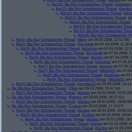
Re(9): Blu Ray Schnäppchen Thread
(
ducduc
am 30.
Re(10): Blu Ray Schnäppchen Thread
(
piiceman
Re(11): Blu Ray Schnäppchen Thread
(
ducduc
Re(12): Blu Ray Schnäppchen Thread
(
piic
Re(13): Blu Ray Schnäppchen Thread
(
d
Re(14): Blu Ray Schnäppchen Thread
Re(15): Blu Ray Schnäppchen Thre
Re(15): Blu Ray Schnäppchen Thre
Re(16): Blu Ray Schnäppchen T
Re(2): Blu Ray Schnäppchen Thread
(
Mohy
am 29.03.2008, 22:51:56)
Re(2): Blu Ray Schnäppchen Thread
(
Da Horstl
am 07.04.2008, 11:26:4
Re(3): Blu Ray Schnäppchen Thread
(
piiceman
am 07.04.2008, 12:1
Re(4): Blu Ray Schnäppchen Thread
(
Da Horstl
am 07.04.2008, 1
Re(5): Blu Ray Schnäppchen Thread
(
ducduc
am 07.04.2008, 1
Re(6): Blu Ray Schnäppchen Thread
(
piiceman
am 07.04.200
Re(7): Blu Ray Schnäppchen Thread
(
ducduc
am 07.04.20
Re(7): Blu Ray Schnäppchen Thread
(
Wizard51
am 07.04.
Re(8): Blu Ray Schnäppchen Thread
(
piiceman
am 07.0
Re(9): Blu Ray Schnäppchen Thread
(
Wizard51
am 0
Re(2): Blu Ray Schnäppchen Thread
(
monster23
am 20.09.2008, 16:14
Re: Blu Ray Schnäppchen Thread
(
Qbus
am 29.03.2008, 15:41:54)
Re(2): Blu Ray Schnäppchen Thread
(
ducduc
am 29.03.2008, 19:05:28
Re: Blu Ray Schnäppchen Thread
(
Pomm1
am 29.03.2008, 16:27:41)
Re(2): Blu Ray Schnäppchen Thread
(
ducduc
am 29.03.2008, 19:06:56
Re: Blu Ray Schnäppchen Thread
(
Corban
am 29.03.2008, 17:14:27)
Re(2): Blu Ray Schnäppchen Thread
(
ducduc
am 29.03.2008, 19:06:11)
Re(3): Blu Ray Schnäppchen Thread
(
Corban
am 30.03.2008, 19:00:
Re(4): Blu Ray Schnäppchen Thread
(
ducduc
am 30.03.2008, 19:
Re(5): Blu Ray Schnäppchen Thread
(
playaz
am 31.03.2008, 0
Re(6): Blu Ray Schnäppchen Thread
(
ducduc
am 31.03.2008