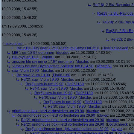
19.09.2008, 15:39:24)
Re(18): 2 Blu-Ray oder 2
19.09.2008, 15:42:55)
Re(19): 2 Blu-Ray ode
19.09.2008, 15:46:23)
Re(20): 2 Blu-Ray 
am 19.09.2008, 15:48:53)
Re(21): 2 Blu-Ra
19.09.2008, 15:49:26)
Re(22): 2 Blu
(
hackenbush
am 19.09.2008, 15:50:52)
Re: 2 Blu-Ray oder 2 PS3 Platinum Games für 35 €
(
Devil's Sidekick
am 
MIB 1 um 18,97 euronnen
(
ducduc
am 11.08.2008, 17:02:56)
Blu-rays ab 16 €
(
Pomm1
am 11.08.2008, 17:24:11)
amazon blu ray um je 17,97 euronnen
(
ducduc
am 30.08.2008, 10:01:16)
"Asterix bei den Olympischen Spielen" um € 14,90
(
Wizard51
am 08.09.200
saw IV um 19,90
(
ducduc
am 11.09.2008, 12:20:55)
Re: saw IV um 19,90
(
Flo061180
am 11.09.2008, 15:14:53)
Re(2): saw IV um 19,90
(
ducduc
am 11.09.2008, 15:22:14)
Re(3): saw IV um 19,90
(
Flo061180
am 11.09.2008, 15:45:46)
Re(4): saw IV um 19,90
(
ducduc
am 11.09.2008, 15:46:45)
Re(5): saw IV um 19,90
(
Flo061180
am 11.09.2008, 15:48:15
Re(6): saw IV um 19,90
(
ducduc
am 11.09.2008, 15:49:48
Re(7): saw IV um 19,90
(
Flo061180
am 11.09.2008, 16:
Re(8): saw IV um 19,90
(
ducduc
am 11.09.2008, 16:
grindhouse box - jetzt vorbestellen um 29,90
(
ducduc
am 11.09.2008, 22:1
Re: grindhouse box - jetzt vorbestellen um 29,90
(
playaz
am 12.09.2008,
Re(2): grindhouse box - jetzt vorbestellen um 29,90
(
ducduc
am 12.09
Re(2): grindhouse box - jetzt vorbestellen um 29,90
(
DocSchneck
am 
Re(3): grindhouse box - jetzt vorbestellen um 29,90
(
playaz
am 09.
Re(4): grindhouse box - jetzt vorbestellen um 29,90
(
DocSchne