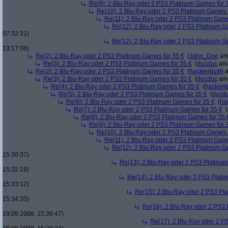
Re(9): 2 Blu-Ray oder 2 PS3 Platinum Games für 
Re(10): 2 Blu-Ray oder 2 PS3 Platinum Games 
Re(11): 2 Blu-Ray oder 2 PS3 Platinum Game
Re(12): 2 Blu-Ray oder 2 PS3 Platinum G
07:32:31)
Re(12): 2 Blu-Ray oder 2 PS3 Platinum G
13:17:06)
Re(2): 2 Blu-Ray oder 2 PS3 Platinum Games für 35 €
(
John_Doe
am 
Re(3): 2 Blu-Ray oder 2 PS3 Platinum Games für 35 €
(
ducduc
am 
Re(2): 2 Blu-Ray oder 2 PS3 Platinum Games für 35 €
(
hackenbush
a
Re(3): 2 Blu-Ray oder 2 PS3 Platinum Games für 35 €
(
ducduc
am 
Re(4): 2 Blu-Ray oder 2 PS3 Platinum Games für 35 €
(
hacken
Re(5): 2 Blu-Ray oder 2 PS3 Platinum Games für 35 €
(
ducd
Re(6): 2 Blu-Ray oder 2 PS3 Platinum Games für 35 €
(
ha
Re(7): 2 Blu-Ray oder 2 PS3 Platinum Games für 35 €
(
Re(8): 2 Blu-Ray oder 2 PS3 Platinum Games für 35 
Re(9): 2 Blu-Ray oder 2 PS3 Platinum Games für 
Re(10): 2 Blu-Ray oder 2 PS3 Platinum Games 
Re(11): 2 Blu-Ray oder 2 PS3 Platinum Game
Re(12): 2 Blu-Ray oder 2 PS3 Platinum G
15:30:37)
Re(13): 2 Blu-Ray oder 2 PS3 Platinum
15:32:18)
Re(14): 2 Blu-Ray oder 2 PS3 Plati
15:33:12)
Re(15): 2 Blu-Ray oder 2 PS3 Pl
15:34:35)
Re(16): 2 Blu-Ray oder 2 PS3 
19.09.2008, 15:36:47)
Re(17): 2 Blu-Ray oder 2 P