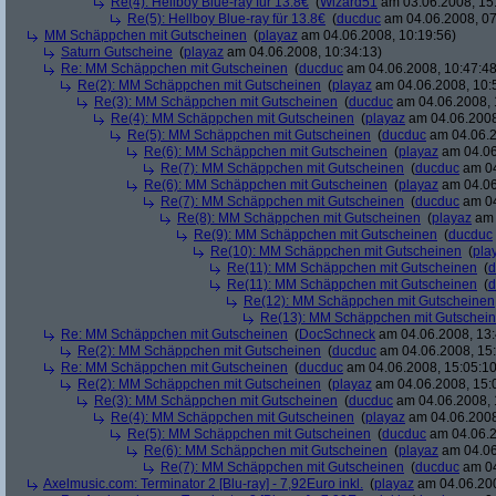
Re(4): Hellboy Blue-ray für 13.8€
(
Wizard51
am 03.06.2008, 15
Re(5): Hellboy Blue-ray für 13.8€
(
ducduc
am 04.06.2008, 07
MM Schäppchen mit Gutscheinen
(
playaz
am 04.06.2008, 10:19:56)
Saturn Gutscheine
(
playaz
am 04.06.2008, 10:34:13)
Re: MM Schäppchen mit Gutscheinen
(
ducduc
am 04.06.2008, 10:47:48
Re(2): MM Schäppchen mit Gutscheinen
(
playaz
am 04.06.2008, 10:
Re(3): MM Schäppchen mit Gutscheinen
(
ducduc
am 04.06.2008, 
Re(4): MM Schäppchen mit Gutscheinen
(
playaz
am 04.06.2008
Re(5): MM Schäppchen mit Gutscheinen
(
ducduc
am 04.06.2
Re(6): MM Schäppchen mit Gutscheinen
(
playaz
am 04.06
Re(7): MM Schäppchen mit Gutscheinen
(
ducduc
am 04
Re(6): MM Schäppchen mit Gutscheinen
(
playaz
am 04.06
Re(7): MM Schäppchen mit Gutscheinen
(
ducduc
am 04
Re(8): MM Schäppchen mit Gutscheinen
(
playaz
am 
Re(9): MM Schäppchen mit Gutscheinen
(
ducduc
Re(10): MM Schäppchen mit Gutscheinen
(
pla
Re(11): MM Schäppchen mit Gutscheinen
(
d
Re(11): MM Schäppchen mit Gutscheinen
(
d
Re(12): MM Schäppchen mit Gutscheinen
Re(13): MM Schäppchen mit Gutschei
Re: MM Schäppchen mit Gutscheinen
(
DocSchneck
am 04.06.2008, 13:
Re(2): MM Schäppchen mit Gutscheinen
(
ducduc
am 04.06.2008, 15:
Re: MM Schäppchen mit Gutscheinen
(
ducduc
am 04.06.2008, 15:05:10
Re(2): MM Schäppchen mit Gutscheinen
(
playaz
am 04.06.2008, 15:
Re(3): MM Schäppchen mit Gutscheinen
(
ducduc
am 04.06.2008, 
Re(4): MM Schäppchen mit Gutscheinen
(
playaz
am 04.06.2008
Re(5): MM Schäppchen mit Gutscheinen
(
ducduc
am 04.06.2
Re(6): MM Schäppchen mit Gutscheinen
(
playaz
am 04.06
Re(7): MM Schäppchen mit Gutscheinen
(
ducduc
am 04
Axelmusic.com: Terminator 2 [Blu-ray] - 7,92Euro inkl.
(
playaz
am 04.06.200