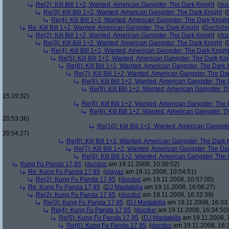
Re(2): Kill Bill 1+2, Wanted, American Gangster, The Dark Knight
(
du
Re(3): Kill Bill 1+2, Wanted, American Gangster, The Dark Knight
(
Re(4): Kill Bill 1+2, Wanted, American Gangster, The Dark Knigh
Re: Kill Bill 1+2, Wanted, American Gangster, The Dark Knight
(
DocSchn
Re(2): Kill Bill 1+2, Wanted, American Gangster, The Dark Knight
(
du
Re(3): Kill Bill 1+2, Wanted, American Gangster, The Dark Knight
(
Re(4): Kill Bill 1+2, Wanted, American Gangster, The Dark Knigh
Re(5): Kill Bill 1+2, Wanted, American Gangster, The Dark Kni
Re(6): Kill Bill 1+2, Wanted, American Gangster, The Dark 
Re(7): Kill Bill 1+2, Wanted, American Gangster, The Da
Re(8): Kill Bill 1+2, Wanted, American Gangster, The
Re(9): Kill Bill 1+2, Wanted, American Gangster, T
15:19:32)
Re(8): Kill Bill 1+2, Wanted, American Gangster, The
Re(9): Kill Bill 1+2, Wanted, American Gangster, T
20:53:36)
Re(10): Kill Bill 1+2, Wanted, American Gangste
20:54:27)
Re(6): Kill Bill 1+2, Wanted, American Gangster, The Dark 
Re(7): Kill Bill 1+2, Wanted, American Gangster, The Da
Re(8): Kill Bill 1+2, Wanted, American Gangster, The
Kung Fu Panda 17,95
(
ducduc
am 19.11.2008, 10:30:52)
Re: Kung Fu Panda 17,95
(
playaz
am 19.11.2008, 10:54:51)
Re(2): Kung Fu Panda 17,95
(
ducduc
am 19.11.2008, 10:57:00)
Re: Kung Fu Panda 17,95
(
DJ Mastakilla
am 19.11.2008, 16:08:27)
Re(2): Kung Fu Panda 17,95
(
ducduc
am 19.11.2008, 16:32:39)
Re(3): Kung Fu Panda 17,95
(
DJ Mastakilla
am 19.11.2008, 16:33
Re(4): Kung Fu Panda 17,95
(
ducduc
am 19.11.2008, 16:34:50)
Re(5): Kung Fu Panda 17,95
(
DJ Mastakilla
am 19.11.2008, 
Re(6): Kung Fu Panda 17,95
(
ducduc
am 19.11.2008, 16: