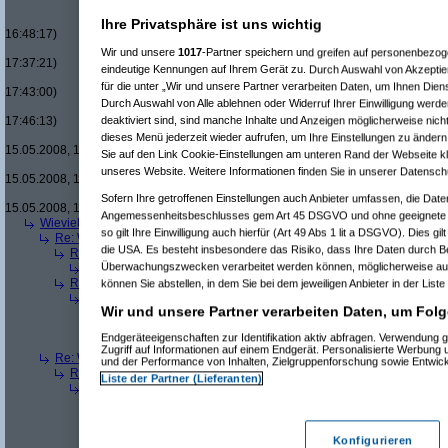
Re(16): Men in Black um £12.33
Re(17): Men in Black um £12
Ihre Privatsphäre ist uns wichtig
16:48:17)
Re(18): Men in Black um 
Wir und unsere
1017
-Partner speichern und greifen auf personenbezo
17:37:21)
eindeutige Kennungen auf Ihrem Gerät zu. Durch Auswahl von Akzeptier
Re(19): Men in Black u
für die unter „Wir und unsere Partner verarbeiten Daten, um Ihnen Dien
17:43:00)
Durch Auswahl von Alle ablehnen oder Widerruf Ihrer Einwilligung werde
Re(20): Men in Blac
deaktiviert sind, sind manche Inhalte und Anzeigen möglicherweise nicht
17:46:13)
Re(21): Men in B
dieses Menü jederzeit wieder aufrufen, um Ihre Einstellungen zu ändern 
15.05.2008, 17:49:46)
Sie auf den Link Cookie-Einstellungen am unteren Rand der Webseite kli
Re(22): Men in
unseres Website. Weitere Informationen finden Sie in unserer Datensch
15.05.2008, 18:07:18)
Re(23): Men
Sofern Ihre getroffenen Einstellungen auch Anbieter umfassen, die Daten
15.05.2008, 18:13:17)
Angemessenheitsbeschlusses gem Art 45 DSGVO und ohne geeignete G
Wieviele blus/hd-dvds habt ihr schon?
(
brösl
am 15.05.2008, 18:06:08)
so gilt Ihre Einwilligung auch hierfür (Art 49 Abs 1 lit a DSGVO). Dies gi
Re: Wieviele blus/hd-dvds habt ihr schon?
(
ducduc
am 15.05.2008, 18:0
die USA. Es besteht insbesondere das Risiko, dass Ihre Daten durch B
Re(2): Wieviele blus/hd-dvds habt ihr schon?
(
brösl
am 15.05.2008, 1
Überwachungszwecken verarbeitet werden können, möglicherweise auc
Re(3): Wieviele blus/hd-dvds habt ihr schon?
(
ducduc
am 15.05.20
Re(2): Wieviele blus/hd-dvds habt ihr schon?
(
hackenbush
am 15.05.
können Sie abstellen, in dem Sie bei dem jeweiligen Anbieter in der Liste
Re(3): Wieviele blus/hd-dvds habt ihr schon?
(
ducduc
am 16.05.20
Wir und unsere Partner verarbeiten Daten, um Folg
Re(4): Wieviele blus/hd-dvds habt ihr schon?
(
hackenbush
am 1
Re(5): Wieviele blus/hd-dvds habt ihr schon?
(
ducduc
am 16.
Endgeräteeigenschaften zur Identifikation aktiv abfragen. Verwendung 
Re(6): Wieviele blus/hd-dvds habt ihr schon?
(
hackenbus
Zugriff auf Informationen auf einem Endgerät. Personalisierte Werbung
Re: Wieviele blus/hd-dvds habt ihr schon?
(
"without"
am 15.05.2008, 18
und der Performance von Inhalten, Zielgruppenforschung sowie Entwic
Re(2): Wieviele blus/hd-dvds habt ihr schon?
(
ducduc
am 15.05.2008,
Liste der Partner (Lieferanten)
Re(3): Wieviele blus/hd-dvds habt ihr schon?
(
"without"
am 15.05.2
Re(4): Wieviele blus/hd-dvds habt ihr schon?
(
ducduc
am 15.05.
Re(5): Wieviele blus/hd-dvds habt ihr schon?
(
"without"
am 15
Re(6): Wieviele blus/hd-dvds habt ihr schon?
(
ducduc
am 1
Konfigurieren