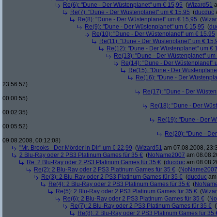
Re(6): "Dune - Der Wüstenplanet" um € 15,95
(
Wizard51
a
Re(7): "Dune - Der Wüstenplanet" um € 15,95
(
ducduc
a
Re(8): "Dune - Der Wüstenplanet" um € 15,95
(
Wiza
Re(9): "Dune - Der Wüstenplanet" um € 15,95
(
du
Re(10): "Dune - Der Wüstenplanet" um € 15,95
Re(11): "Dune - Der Wüstenplanet" um € 15,
Re(12): "Dune - Der Wüstenplanet" um € 
Re(13): "Dune - Der Wüstenplanet" um
Re(14): "Dune - Der Wüstenplanet" 
Re(15): "Dune - Der Wüstenplane
Re(16): "Dune - Der Wüstenpla
23:56:57)
Re(17): "Dune - Der Wüsten
00:00:55)
Re(18): "Dune - Der Wüs
00:02:35)
Re(19): "Dune - Der W
00:05:52)
Re(20): "Dune - De
09.08.2008, 00:12:08)
"Mr. Brooks - Der Mörder in Dir" um € 22,99
(
Wizard51
am 07.08.2008, 23:
2 Blu-Ray oder 2 PS3 Platinum Games für 35 €
(
NoName2007
am 08.08.20
Re: 2 Blu-Ray oder 2 PS3 Platinum Games für 35 €
(
ducduc
am 08.08.20
Re(2): 2 Blu-Ray oder 2 PS3 Platinum Games für 35 €
(
NoName200
Re(3): 2 Blu-Ray oder 2 PS3 Platinum Games für 35 €
(
ducduc
am 
Re(4): 2 Blu-Ray oder 2 PS3 Platinum Games für 35 €
(
NoNam
Re(5): 2 Blu-Ray oder 2 PS3 Platinum Games für 35 €
(
Wiza
Re(6): 2 Blu-Ray oder 2 PS3 Platinum Games für 35 €
(
No
Re(7): 2 Blu-Ray oder 2 PS3 Platinum Games für 35 €
(
Re(8): 2 Blu-Ray oder 2 PS3 Platinum Games für 35 