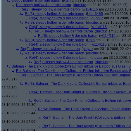
sleepy hollow & der rote baron
(
Rain
am 23.10.2008, 08:13:37)
Re: sleepy hollow & der rote baron
(
ducduc
am 23.10.2008, 10:22:17)
Re(2): sleepy hollow & der rote baron
(
w114/115
am 23.10.2008, 10:
Re(3): sleepy hollow & der rote baron
(
User6465
am 23.10.2008, 1
Re(4): sleepy hollow & der rote baron
(
ducduc
am 23.10.2008, 
Re(3): sleepy hollow & der rote baron
(
ducduc
am 23.10.2008, 10:
Re(4): sleepy hollow & der rote baron
(
w114/115
am 23.10.2008
Re(5): sleepy hollow & der rote baron
(
ducduc
am 23.10.2008
Re(6): sleepy hollow & der rote baron
(
w114/115
am 23.10
Re(3): sleepy hollow & der rote baron
(
Rain
am 23.10.2008, 11:12
Re(4): sleepy hollow & der rote baron
(
w114/115
am 23.10.2008,
Re(2): sleepy hollow & der rote baron
(
playaz
am 23.10.2008, 22:42:
Re(3): sleepy hollow & der rote baron
(
ducduc
am 23.10.2008, 22:
Re(4): sleepy hollow & der rote baron
(
playaz
am 23.10.2008, 2
Re(5): sleepy hollow & der rote baron
(
ducduc
am 23.10.2008
Batman - The Dark Knight (Collector's Edition inklusive Batpod aus Glas) [B
Re: Batman - The Dark Knight (Collector's Edition inklusive Batpod aus G
Re(2): Batman - The Dark Knight (Collector's Edition inklusive Batpod 
22:43:21)
Re(3): Batman - The Dark Knight (Collector's Edition inklusive Batp
22:45:39)
Re(4): Batman - The Dark Knight (Collector's Edition inklusive B
22:47:26)
Re(5): Batman - The Dark Knight (Collector's Edition inklusive
23.10.2008, 22:49:30)
Re(6): Batman - The Dark Knight (Collector's Edition inklus
23.10.2008, 22:52:44)
Re(7): Batman - The Dark Knight (Collector's Edition ink
23.10.2008, 22:54:06)
Re(7): Batman - The Dark Knight (Collector's Edition ink
24.10.2008, 08:38:54)