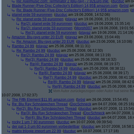
Re: Axelmusic.com: Terminator 2 [Blu-ray] - 7,92Euro inkl.
(
ducduc
am 04
Blade Runner (Five-Disc Collector's Edition) 14,95$ amazon.com
(
brösl
am 
Re: Blade Runner (Five-Disc Collector's Edition) 14,95$ amazon.com
(
d
planet erde 59 euronnen
(
ducduc
am 19.06.2008, 14:52:06)
Re: planet erde 59 euronnen
(
playaz
am 19.06.2008, 15:28:01)
Re(2): planet erde 59 euronnen
(
ducduc
am 19.06.2008, 15:35:14)
Re(2): planet erde 59 euronnen
(
Morph007
am 19.06.2008, 19:01:56
Re(3): planet erde 59 euronnen
(
playaz
am 19.06.2008, 21:14:19)
Amazon: Blu-rays unter 20 EUR
(
playaz
am 23.06.2008, 15:04:49)
Re: Amazon: Blu-rays unter 20 EUR
(
ducduc
am 23.06.2008, 16:10:08)
Rambo 24,99
(
playaz
am 25.06.2008, 08:11:31)
Re: Rambo 24,99
(
ducduc
am 25.06.2008, 08:12:30)
Re(2): Rambo 24,99
(
playaz
am 25.06.2008, 08:13:19)
Re(3): Rambo 24,99
(
ducduc
am 25.06.2008, 08:16:32)
Re(4): Rambo 24,99
(
playaz
am 25.06.2008, 08:19:37)
Re(5): Rambo 24,99
(
ducduc
am 25.06.2008, 08:38:11)
Re(6): Rambo 24,99
(
playaz
am 25.06.2008, 08:39:17)
Re(7): Rambo 24,99
(
ducduc
am 25.06.2008, 08:41:18
Re(8): Rambo 24,99
(
playaz
am 25.06.2008, 08:42:
Re(9): Rambo 24,99
(
ducduc
am 25.06.2008, 08:
Vom Autor zurückgezogen oder Autor hat seine Regi
10.07.2008, 17:02:37)
The Fifth Element $11.95 amazon.com
(
brösl
am 26.06.2008, 15:54:45)
Re: Blu Ray Schnäppchen Thread
(
DocSchneck
am 04.07.2008, 08:25:16)
Re(2): Blu Ray Schnäppchen Thread
(
ducduc
am 04.07.2008, 11:15:54)
Re(3): Blu Ray Schnäppchen Thread
(
DocSchneck
am 04.07.2008, 1
Re(4): Blu Ray Schnäppchen Thread
(
ducduc
am 04.07.2008, 16:
rocky 1 um 7,90 euronnen
(
ducduc
am 10.07.2008, 09:39:54)
der pat 1-3 um 60 euronnen vorbestellbar
(
ducduc
am 10.07.2008, 16:58:1
matrix trilogie import um 22,99
(
ducduc
am 10.07.2008, 17:17:18)