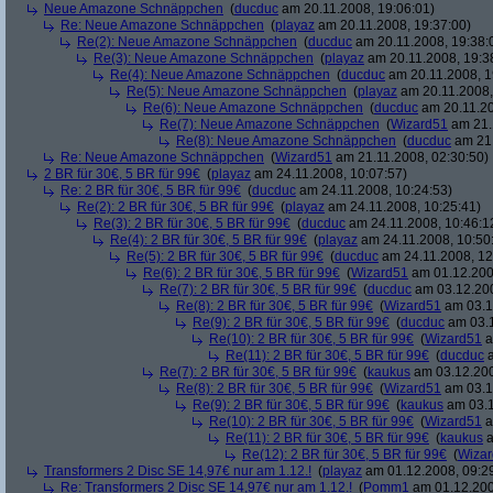
Neue Amazone Schnäppchen
(
ducduc
am 20.11.2008, 19:06:01)
Re: Neue Amazone Schnäppchen
(
playaz
am 20.11.2008, 19:37:00)
Re(2): Neue Amazone Schnäppchen
(
ducduc
am 20.11.2008, 19:38:
Re(3): Neue Amazone Schnäppchen
(
playaz
am 20.11.2008, 19:3
Re(4): Neue Amazone Schnäppchen
(
ducduc
am 20.11.2008, 1
Re(5): Neue Amazone Schnäppchen
(
playaz
am 20.11.2008,
Re(6): Neue Amazone Schnäppchen
(
ducduc
am 20.11.20
Re(7): Neue Amazone Schnäppchen
(
Wizard51
am 21.
Re(8): Neue Amazone Schnäppchen
(
ducduc
am 21.
Re: Neue Amazone Schnäppchen
(
Wizard51
am 21.11.2008, 02:30:50)
2 BR für 30€, 5 BR für 99€
(
playaz
am 24.11.2008, 10:07:57)
Re: 2 BR für 30€, 5 BR für 99€
(
ducduc
am 24.11.2008, 10:24:53)
Re(2): 2 BR für 30€, 5 BR für 99€
(
playaz
am 24.11.2008, 10:25:41)
Re(3): 2 BR für 30€, 5 BR für 99€
(
ducduc
am 24.11.2008, 10:46:1
Re(4): 2 BR für 30€, 5 BR für 99€
(
playaz
am 24.11.2008, 10:50
Re(5): 2 BR für 30€, 5 BR für 99€
(
ducduc
am 24.11.2008, 12
Re(6): 2 BR für 30€, 5 BR für 99€
(
Wizard51
am 01.12.200
Re(7): 2 BR für 30€, 5 BR für 99€
(
ducduc
am 03.12.200
Re(8): 2 BR für 30€, 5 BR für 99€
(
Wizard51
am 03.1
Re(9): 2 BR für 30€, 5 BR für 99€
(
ducduc
am 03.1
Re(10): 2 BR für 30€, 5 BR für 99€
(
Wizard51
a
Re(11): 2 BR für 30€, 5 BR für 99€
(
ducduc
a
Re(7): 2 BR für 30€, 5 BR für 99€
(
kaukus
am 03.12.200
Re(8): 2 BR für 30€, 5 BR für 99€
(
Wizard51
am 03.1
Re(9): 2 BR für 30€, 5 BR für 99€
(
kaukus
am 03.1
Re(10): 2 BR für 30€, 5 BR für 99€
(
Wizard51
a
Re(11): 2 BR für 30€, 5 BR für 99€
(
kaukus
a
Re(12): 2 BR für 30€, 5 BR für 99€
(
Wiza
Transformers 2 Disc SE 14,97€ nur am 1.12.!
(
playaz
am 01.12.2008, 09:2
Re: Transformers 2 Disc SE 14,97€ nur am 1.12.!
(
Pomm1
am 01.12.200