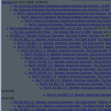
(
ducduc
am 10.11.2008, 16:58:07)
Re: Hancock Extended Steelbook weltweit exklusiv bei Amazon, 19,95€
Re: Hancock Extended Steelbook weltweit exklusiv bei Amazon, 19,95€
Re(2): Hancock Extended Steelbook weltweit exklusiv bei Amazon, 1
Re(3): Hancock Extended Steelbook weltweit exklusiv bei Amazon,
Re(4): Hancock Extended Steelbook weltweit exklusiv bei Amaz
Re(5): Hancock Extended Steelbook weltweit exklusiv bei A
Die Legende von Omar - The Keeper [Blu-ray] 10,95€
(
playaz
am 11.11.200
Re: Die Legende von Omar - The Keeper [Blu-ray] 10,95€
(
ducduc
am 11
Kill Bill 1+2, Wanted, American Gangster, The Dark Knight
(
ducduc
am 18.1
Re: Kill Bill 1+2, Wanted, American Gangster, The Dark Knight
(
DJ Masta
Re(2): Kill Bill 1+2, Wanted, American Gangster, The Dark Knight
(
pla
Re(2): Kill Bill 1+2, Wanted, American Gangster, The Dark Knight
(
du
Re(3): Kill Bill 1+2, Wanted, American Gangster, The Dark Knight
(
Re(4): Kill Bill 1+2, Wanted, American Gangster, The Dark Knigh
Re(4): Kill Bill 1+2, Wanted, American Gangster, The Dark Knigh
Re(5): Kill Bill 1+2, Wanted, American Gangster, The Dark Kni
Re(5): Kill Bill 1+2, Wanted, American Gangster, The Dark Kni
Re(6): Kill Bill 1+2, Wanted, American Gangster, The Dark 
Re(5): Kill Bill 1+2, Wanted, American Gangster, The Dark Kni
Re(6): Kill Bill 1+2, Wanted, American Gangster, The Dark 
Re(7): Kill Bill 1+2, Wanted, American Gangster, The Da
Re(8): Kill Bill 1+2, Wanted, American Gangster, The
Re(9): Kill Bill 1+2, Wanted, American Gangster, T
16:42:18)
Re(10): Kill Bill 1+2, Wanted, American Gangste
16:42:59)
Re: Kill Bill 1+2, Wanted, American Gangster, The Dark Knight
(
OoPee
a
Re(2): Kill Bill 1+2, Wanted, American Gangster, The Dark Knight
(
du
Re: Kill Bill 1+2, Wanted, American Gangster, The Dark Knight
(
DJ Masta