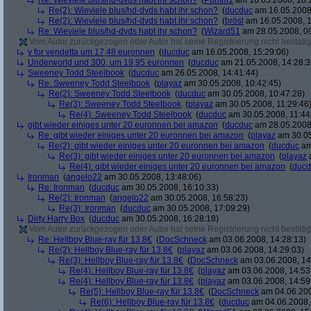
Re: Wieviele blus/hd-dvds habt ihr schon?
(
Pomm1
am 16.05.2008, 18:
Re(2): Wieviele blus/hd-dvds habt ihr schon?
(
ducduc
am 16.05.2008,
Re(2): Wieviele blus/hd-dvds habt ihr schon?
(
brösl
am 16.05.2008, 1
Re: Wieviele blus/hd-dvds habt ihr schon?
(
Wizard51
am 28.05.2008, 09
Vom Autor zurückgezogen oder Autor hat seine Registrierung nicht bestätig
v for vendetta um 17,48 euronnen
(
ducduc
am 16.05.2008, 15:29:06)
Underworld und 300, um 19,95 euronnen
(
ducduc
am 21.05.2008, 14:28:3
Sweeney Todd Steelbook
(
ducduc
am 26.05.2008, 14:41:44)
Re: Sweeney Todd Steelbook
(
playaz
am 30.05.2008, 10:42:45)
Re(2): Sweeney Todd Steelbook
(
ducduc
am 30.05.2008, 10:47:28)
Re(3): Sweeney Todd Steelbook
(
playaz
am 30.05.2008, 11:29:46
Re(4): Sweeney Todd Steelbook
(
ducduc
am 30.05.2008, 11:44
gibt wieder einiges unter 20 euronnen bei amazon
(
ducduc
am 28.05.2008,
Re: gibt wieder einiges unter 20 euronnen bei amazon
(
playaz
am 30.05
Re(2): gibt wieder einiges unter 20 euronnen bei amazon
(
ducduc
am
Re(3): gibt wieder einiges unter 20 euronnen bei amazon
(
playaz
a
Re(4): gibt wieder einiges unter 20 euronnen bei amazon
(
ducd
Ironman
(
angelo22
am 30.05.2008, 13:48:06)
Re: Ironman
(
ducduc
am 30.05.2008, 16:10:33)
Re(2): Ironman
(
angelo22
am 30.05.2008, 16:58:23)
Re(3): Ironman
(
ducduc
am 30.05.2008, 17:09:29)
Dirty Harry Box
(
ducduc
am 30.05.2008, 16:28:18)
Vom Autor zurückgezogen oder Autor hat seine Registrierung nicht bestätig
Re: Hellboy Blue-ray für 13.8€
(
DocSchneck
am 03.06.2008, 14:28:13)
Re(2): Hellboy Blue-ray für 13.8€
(
playaz
am 03.06.2008, 14:29:03)
Re(3): Hellboy Blue-ray für 13.8€
(
DocSchneck
am 03.06.2008, 14
Re(4): Hellboy Blue-ray für 13.8€
(
playaz
am 03.06.2008, 14:53
Re(4): Hellboy Blue-ray für 13.8€
(
playaz
am 03.06.2008, 14:59
Re(5): Hellboy Blue-ray für 13.8€
(
DocSchneck
am 04.06.200
Re(6): Hellboy Blue-ray für 13.8€
(
ducduc
am 04.06.2008,