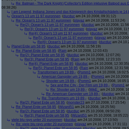
Re: Batman - The Dark Knight (Collector's Edition inklusive Batpod aus G
08:38:26)
I am Legend, Indiana Jones und das Königreich des Kristallschädels je 14,
Ocean's 13 um 11,97 euronnen
(
ducduc
am 24.10.2008, 09:31:12)
Re: Ocean's 13 um 11,97 euronnen
(
playaz
am 24.10.2008, 11:53:24)
Re(2): Ocean's 13 um 11,97 euronnen
(
ducduc
am 24.10.2008, 11:56
Re(3): Ocean's 13 um 11,97 euronnen
(
playaz
am 24.10.2008, 11:
Re(4): Ocean's 13 um 11,97 euronnen
(
ducduc
am 24.10.2008, 
Re(5): Ocean's 13 um 11,97 euronnen
(
playaz
am 24.10.2008
Re(6): Ocean's 13 um 11,97 euronnen
(
ducduc
am 24.10.2
Planet Erde um 58,95
(
ducduc
am 24.10.2008, 11:56:19)
Re: Planet Erde um 58,95
(
Rain
am 24.10.2008, 12:03:43)
Re(2): Planet Erde um 58,95
(
ducduc
am 24.10.2008, 12:07:26)
Re(3): Planet Erde um 58,95
(
Rain
am 24.10.2008, 12:23:10)
Re(4): Planet Erde um 58,95
(
ducduc
am 24.10.2008, 12:30:35)
Re(5): Planet Erde um 58,95
(
Rain
am 24.10.2008, 12:31:58
Transformers um 19,89,-
(
Pomm1
am 24.10.2008, 16:02:5
American Gangster um 19,89,-
(
Pomm1
am 24.10.2008,
Shooter um 19,89,-
(
Pomm1
am 24.10.2008, 16:05:1
Sex and the City - Der Film um 19,89,-
(
Pomm1
am
Re: Shooter um 19,89,-
(
MikE_
am 24.10.2008, 16
Re: American Gangster um 19,89,-
(
ducduc
am 24.10
Re: Transformers um 19,89,-
(
ducduc
am 24.10.2008, 1
Re(2): Planet Erde um 58,95
(
monster23
am 27.10.2008, 17:25:54)
Re: Planet Erde um 58,95
(
Wizard51
am 24.10.2008, 18:25:56)
Re(2): Planet Erde um 58,95
(
ducduc
am 25.10.2008, 09:50:29)
Re(3): Planet Erde um 58,95
(
Wizard51
am 25.10.2008, 18:05:22)
viele blu rays unter 20 euronnen
(
ducduc
am 24.10.2008, 17:13:50)
Re: viele blu rays unter 20 euronnen
(
playaz
am 24.10.2008, 17:31:11)
Re(2): viele blu rays unter 20 euronnen
(
ducduc
am 25.10.2008, 09:5