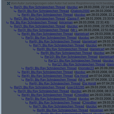
Vom Autor zurückgezogen oder Autor hat seine Registrierung nicht bestätig
Re(2): Blu Ray Schnäppchen Thread
(
ducduc
am 28.03.2008, 22:14:39
Re(3): Blu Ray Schnäppchen Thread
(
Diabolo2000
am 28.03.2008, 2
Re(4): Blu Ray Schnäppchen Thread
(
ducduc
am 28.03.2008, 22:
Re(2): Blu Ray Schnäppchen Thread
(
Zappa F.
am 18.01.2009, 23:33:5
Re: Blu Ray Schnäppchen Thread
(
piiceman
am 28.03.2008, 22:31:43)
Re(2): Blu Ray Schnäppchen Thread
(
ducduc
am 28.03.2008, 22:35:52
Re(3): Blu Ray Schnäppchen Thread
(
Mr L
am 28.03.2008, 22:51:08)
Re(4): Blu Ray Schnäppchen Thread
(
danielcart
am 29.03.2008, 0
Re(5): Blu Ray Schnäppchen Thread
(
ducduc
am 29.03.2008, 0
Re(6): Blu Ray Schnäppchen Thread
(
danielcart
am 29.03.20
Re(7): Blu Ray Schnäppchen Thread
(
ducduc
am 29.03.20
Re(8): Blu Ray Schnäppchen Thread
(
danielcart
am 29.
Re(9): Blu Ray Schnäppchen Thread
(
ducduc
am 29.
Re(10): Blu Ray Schnäppchen Thread
(
danielcart
Re(11): Blu Ray Schnäppchen Thread
(
ducduc
Re(12): Blu Ray Schnäppchen Thread
(
dani
Re(5): Blu Ray Schnäppchen Thread
(
monster23
am 20.09.2008
Re(4): Blu Ray Schnäppchen Thread
(
ducduc
am 29.03.2008, 08:
Re(4): Blu Ray Schnäppchen Thread
(
Da Horstl
am 07.04.2008, 11
Re(5): Blu Ray Schnäppchen Thread
(
Mr L
am 07.04.2008, 12:
Re(6): Blu Ray Schnäppchen Thread
(
Da Horstl
am 07.04.20
Re(2): Blu Ray Schnäppchen Thread
(
user182285
am 29.03.2008, 02:1
Re(3): Blu Ray Schnäppchen Thread
(
ducduc
am 29.03.2008, 08:37:
Re(4): Blu Ray Schnäppchen Thread
(
ChipsBier
am 29.03.2008, 1
Re(5): Blu Ray Schnäppchen Thread
(
ducduc
am 29.03.2008, 1
Re(6): Blu Ray Schnäppchen Thread
(
ChipsBier
am 29.03.20
Re(7): Blu Ray Schnäppchen Thread
(
ducduc
am 29.03.20
Re(8): Blu Ray Schnäppchen Thread
(
piiceman
am 30.0