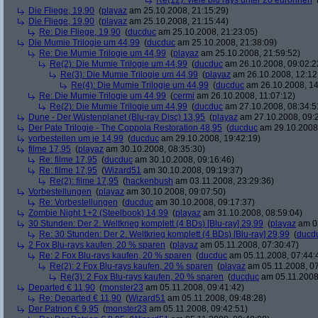
Re(12): viele blu rays unter 20 euronnen
Die Fliege, 19,90
(
playaz
am 25.10.2008, 21:15:29)
Die Fliege, 19,90
(
playaz
am 25.10.2008, 21:15:44)
Re: Die Fliege, 19,90
(
ducduc
am 25.10.2008, 21:23:05)
Die Mumie Trilogie um 44,99
(
ducduc
am 25.10.2008, 21:38:09)
Re: Die Mumie Trilogie um 44,99
(
playaz
am 25.10.2008, 21:59:52)
Re(2): Die Mumie Trilogie um 44,99
(
ducduc
am 26.10.2008, 09:02:2
Re(3): Die Mumie Trilogie um 44,99
(
playaz
am 26.10.2008, 12:12
Re(4): Die Mumie Trilogie um 44,99
(
ducduc
am 26.10.2008, 14
Re: Die Mumie Trilogie um 44,99
(
cermi
am 26.10.2008, 11:07:12)
Re(2): Die Mumie Trilogie um 44,99
(
ducduc
am 27.10.2008, 08:34:5
Dune - Der Wüstenplanet (Blu-ray Disc) 13,95
(
playaz
am 27.10.2008, 09:
Der Pate Trilogie - The Coppola Restoration 48,95
(
ducduc
am 29.10.2008,
vorbestellen um je 14,99
(
ducduc
am 29.10.2008, 19:42:19)
filme 17,95
(
playaz
am 30.10.2008, 08:35:30)
Re: filme 17,95
(
ducduc
am 30.10.2008, 09:16:46)
Re: filme 17,95
(
Wizard51
am 30.10.2008, 09:19:37)
Re(2): filme 17,95
(
hackenbush
am 03.11.2008, 23:29:36)
Vorbestellungen
(
playaz
am 30.10.2008, 09:07:50)
Re: Vorbestellungen
(
ducduc
am 30.10.2008, 09:17:37)
Zombie Night 1+2 (Steelbook) 14,99
(
playaz
am 31.10.2008, 08:59:04)
30 Stunden: Der 2. Weltkrieg komplett (4 BDs) [Blu-ray] 29,99
(
playaz
am 03
Re: 30 Stunden: Der 2. Weltkrieg komplett (4 BDs) [Blu-ray] 29,99
(
ducd
2 Fox Blu-rays kaufen, 20 % sparen
(
playaz
am 05.11.2008, 07:30:47)
Re: 2 Fox Blu-rays kaufen, 20 % sparen
(
ducduc
am 05.11.2008, 07:44:
Re(2): 2 Fox Blu-rays kaufen, 20 % sparen
(
playaz
am 05.11.2008, 07
Re(3): 2 Fox Blu-rays kaufen, 20 % sparen
(
ducduc
am 05.11.2008,
Departed € 11,90
(
monster23
am 05.11.2008, 09:41:42)
Re: Departed € 11,90
(
Wizard51
am 05.11.2008, 09:48:28)
Der Patrion € 9,95
(
monster23
am 05.11.2008, 09:42:51)