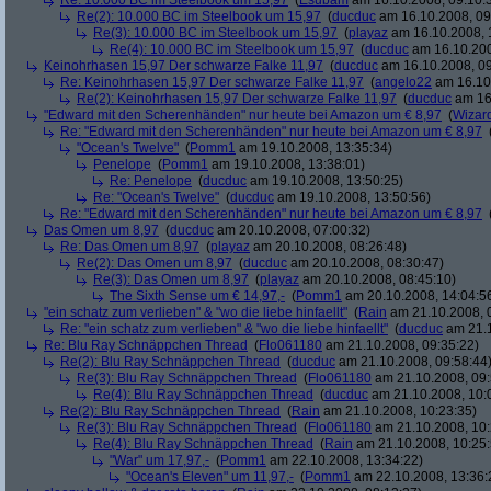
Re: 10.000 BC im Steelbook um 15,97
(
Esubam
am 16.10.2008, 09:10:
Re(2): 10.000 BC im Steelbook um 15,97
(
ducduc
am 16.10.2008, 09
Re(3): 10.000 BC im Steelbook um 15,97
(
playaz
am 16.10.2008, 
Re(4): 10.000 BC im Steelbook um 15,97
(
ducduc
am 16.10.200
Keinohrhasen 15,97 Der schwarze Falke 11,97
(
ducduc
am 16.10.2008, 09
Re: Keinohrhasen 15,97 Der schwarze Falke 11,97
(
angelo22
am 16.10.
Re(2): Keinohrhasen 15,97 Der schwarze Falke 11,97
(
ducduc
am 16.
"Edward mit den Scherenhänden" nur heute bei Amazon um € 8,97
(
Wizar
Re: "Edward mit den Scherenhänden" nur heute bei Amazon um € 8,97
"Ocean's Twelve"
(
Pomm1
am 19.10.2008, 13:35:34)
Penelope
(
Pomm1
am 19.10.2008, 13:38:01)
Re: Penelope
(
ducduc
am 19.10.2008, 13:50:25)
Re: "Ocean's Twelve"
(
ducduc
am 19.10.2008, 13:50:56)
Re: "Edward mit den Scherenhänden" nur heute bei Amazon um € 8,97
Das Omen um 8,97
(
ducduc
am 20.10.2008, 07:00:32)
Re: Das Omen um 8,97
(
playaz
am 20.10.2008, 08:26:48)
Re(2): Das Omen um 8,97
(
ducduc
am 20.10.2008, 08:30:47)
Re(3): Das Omen um 8,97
(
playaz
am 20.10.2008, 08:45:10)
The Sixth Sense um € 14,97,-
(
Pomm1
am 20.10.2008, 14:04:5
"ein schatz zum verlieben" & "wo die liebe hinfaellt"
(
Rain
am 21.10.2008, 
Re: "ein schatz zum verlieben" & "wo die liebe hinfaellt"
(
ducduc
am 21.1
Re: Blu Ray Schnäppchen Thread
(
Flo061180
am 21.10.2008, 09:35:22)
Re(2): Blu Ray Schnäppchen Thread
(
ducduc
am 21.10.2008, 09:58:44
Re(3): Blu Ray Schnäppchen Thread
(
Flo061180
am 21.10.2008, 09:
Re(4): Blu Ray Schnäppchen Thread
(
ducduc
am 21.10.2008, 10:
Re(2): Blu Ray Schnäppchen Thread
(
Rain
am 21.10.2008, 10:23:35)
Re(3): Blu Ray Schnäppchen Thread
(
Flo061180
am 21.10.2008, 10:
Re(4): Blu Ray Schnäppchen Thread
(
Rain
am 21.10.2008, 10:25:
"War" um 17,97,-
(
Pomm1
am 22.10.2008, 13:34:22)
"Ocean's Eleven" um 11,97,-
(
Pomm1
am 22.10.2008, 13:36: