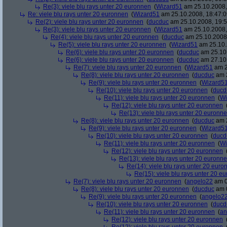
Re(3): viele blu rays unter 20 euronnen
(
Wizard51
am 25.10.2008,
Re: viele blu rays unter 20 euronnen
(
Wizard51
am 25.10.2008, 18:47:0
Re(2): viele blu rays unter 20 euronnen
(
ducduc
am 25.10.2008, 19:5
Re(3): viele blu rays unter 20 euronnen
(
Wizard51
am 25.10.2008,
Re(4): viele blu rays unter 20 euronnen
(
ducduc
am 25.10.2008,
Re(5): viele blu rays unter 20 euronnen
(
Wizard51
am 25.10.
Re(6): viele blu rays unter 20 euronnen
(
ducduc
am 25.10.
Re(6): viele blu rays unter 20 euronnen
(
ducduc
am 27.10.
Re(7): viele blu rays unter 20 euronnen
(
Wizard51
am 2
Re(8): viele blu rays unter 20 euronnen
(
ducduc
am 2
Re(9): viele blu rays unter 20 euronnen
(
Wizard5
Re(10): viele blu rays unter 20 euronnen
(
ducd
Re(11): viele blu rays unter 20 euronnen
(
Wi
Re(12): viele blu rays unter 20 euronnen
Re(13): viele blu rays unter 20 euronn
Re(8): viele blu rays unter 20 euronnen
(
ducduc
am 2
Re(9): viele blu rays unter 20 euronnen
(
Wizard5
Re(10): viele blu rays unter 20 euronnen
(
ducd
Re(11): viele blu rays unter 20 euronnen
(
Wi
Re(12): viele blu rays unter 20 euronnen
Re(13): viele blu rays unter 20 euronn
Re(14): viele blu rays unter 20 euro
Re(15): viele blu rays unter 20 e
Re(7): viele blu rays unter 20 euronnen
(
angelo22
am 0
Re(8): viele blu rays unter 20 euronnen
(
ducduc
am 0
Re(9): viele blu rays unter 20 euronnen
(
angelo2
Re(10): viele blu rays unter 20 euronnen
(
ducd
Re(11): viele blu rays unter 20 euronnen
(
an
Re(12): viele blu rays unter 20 euronnen