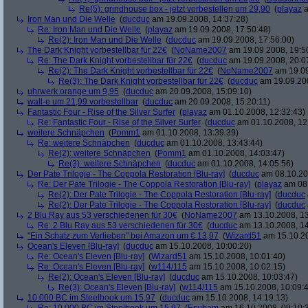
Re(5): grindhouse box - jetzt vorbestellen um 29,90
(
playaz
a
Iron Man und Die Welle
(
ducduc
am 19.09.2008, 14:37:28)
Re: Iron Man und Die Welle
(
playaz
am 19.09.2008, 17:50:48)
Re(2): Iron Man und Die Welle
(
ducduc
am 19.09.2008, 17:56:00)
The Dark Knight vorbestellbar für 22€
(
NoName2007
am 19.09.2008, 19:5
Re: The Dark Knight vorbestellbar für 22€
(
ducduc
am 19.09.2008, 20:0
Re(2): The Dark Knight vorbestellbar für 22€
(
NoName2007
am 19.09
Re(3): The Dark Knight vorbestellbar für 22€
(
ducduc
am 19.09.200
uhrwerk orange um 9,95
(
ducduc
am 20.09.2008, 15:09:10)
wall-e um 21,99 vorbestellbar
(
ducduc
am 20.09.2008, 15:20:11)
Fantastic Four - Rise of the Silver Surfer
(
playaz
am 01.10.2008, 12:32:43)
Re: Fantastic Four - Rise of the Silver Surfer
(
ducduc
am 01.10.2008, 12
weitere Schnäpchen
(
Pomm1
am 01.10.2008, 13:39:39)
Re: weitere Schnäpchen
(
ducduc
am 01.10.2008, 13:43:44)
Re(2): weitere Schnäpchen
(
Pomm1
am 01.10.2008, 14:03:47)
Re(3): weitere Schnäpchen
(
ducduc
am 01.10.2008, 14:05:56)
Der Pate Trilogie - The Coppola Restoration [Blu-ray]
(
ducduc
am 08.10.20
Re: Der Pate Trilogie - The Coppola Restoration [Blu-ray]
(
playaz
am 08.
Re(2): Der Pate Trilogie - The Coppola Restoration [Blu-ray]
(
ducduc
Re(2): Der Pate Trilogie - The Coppola Restoration [Blu-ray]
(
ducduc
2 Blu Ray aus 53 verschiedenen für 30€
(
NoName2007
am 13.10.2008, 13
Re: 2 Blu Ray aus 53 verschiedenen für 30€
(
ducduc
am 13.10.2008, 14
"Ein Schatz zum Verlieben" bei Amazon um € 13,97
(
Wizard51
am 15.10.20
Ocean's Eleven [Blu-ray]
(
ducduc
am 15.10.2008, 10:00:20)
Re: Ocean's Eleven [Blu-ray]
(
Wizard51
am 15.10.2008, 10:01:40)
Re: Ocean's Eleven [Blu-ray]
(
w114/115
am 15.10.2008, 10:02:15)
Re(2): Ocean's Eleven [Blu-ray]
(
ducduc
am 15.10.2008, 10:03:47)
Re(3): Ocean's Eleven [Blu-ray]
(
w114/115
am 15.10.2008, 10:09:
10.000 BC im Steelbook um 15,97
(
ducduc
am 15.10.2008, 14:19:13)