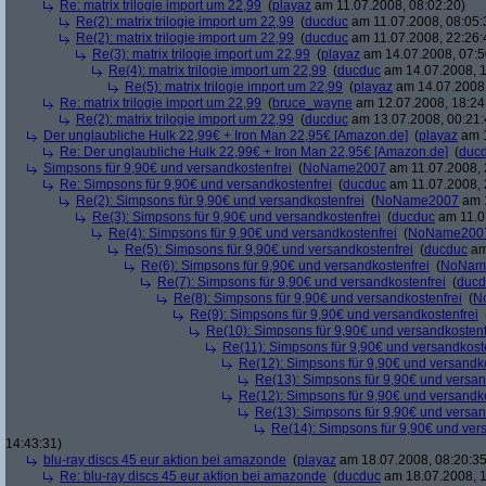
Re: matrix trilogie import um 22,99
(
playaz
am 11.07.2008, 08:02:20)
Re(2): matrix trilogie import um 22,99
(
ducduc
am 11.07.2008, 08:05:
Re(2): matrix trilogie import um 22,99
(
ducduc
am 11.07.2008, 22:26:
Re(3): matrix trilogie import um 22,99
(
playaz
am 14.07.2008, 07:5
Re(4): matrix trilogie import um 22,99
(
ducduc
am 14.07.2008, 1
Re(5): matrix trilogie import um 22,99
(
playaz
am 14.07.2008,
Re: matrix trilogie import um 22,99
(
bruce_wayne
am 12.07.2008, 18:24
Re(2): matrix trilogie import um 22,99
(
ducduc
am 13.07.2008, 00:21:
Der unglaubliche Hulk 22,99€ + Iron Man 22,95€ [Amazon.de]
(
playaz
am 1
Re: Der unglaubliche Hulk 22,99€ + Iron Man 22,95€ [Amazon.de]
(
duc
Simpsons für 9,90€ und versandkostenfrei
(
NoName2007
am 11.07.2008, 
Re: Simpsons für 9,90€ und versandkostenfrei
(
ducduc
am 11.07.2008, 
Re(2): Simpsons für 9,90€ und versandkostenfrei
(
NoName2007
am 1
Re(3): Simpsons für 9,90€ und versandkostenfrei
(
ducduc
am 11.0
Re(4): Simpsons für 9,90€ und versandkostenfrei
(
NoName200
Re(5): Simpsons für 9,90€ und versandkostenfrei
(
ducduc
am
Re(6): Simpsons für 9,90€ und versandkostenfrei
(
NoNam
Re(7): Simpsons für 9,90€ und versandkostenfrei
(
ducd
Re(8): Simpsons für 9,90€ und versandkostenfrei
(
N
Re(9): Simpsons für 9,90€ und versandkostenfrei
Re(10): Simpsons für 9,90€ und versandkostenf
Re(11): Simpsons für 9,90€ und versandkost
Re(12): Simpsons für 9,90€ und versandko
Re(13): Simpsons für 9,90€ und versan
Re(12): Simpsons für 9,90€ und versandko
Re(13): Simpsons für 9,90€ und versan
Re(14): Simpsons für 9,90€ und ver
14:43:31)
blu-ray discs 45 eur aktion bei amazonde
(
playaz
am 18.07.2008, 08:20:35
Re: blu-ray discs 45 eur aktion bei amazonde
(
ducduc
am 18.07.2008, 1