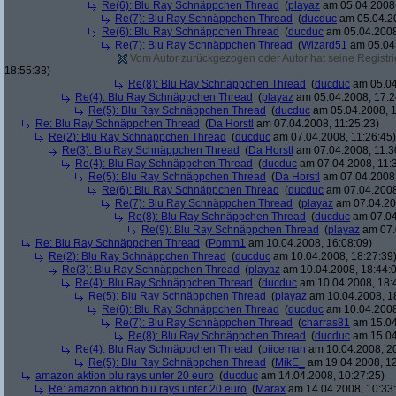
Re(6): Blu Ray Schnäppchen Thread
(
playaz
am 05.04.2008,
Re(7): Blu Ray Schnäppchen Thread
(
ducduc
am 05.04.20
Re(6): Blu Ray Schnäppchen Thread
(
ducduc
am 05.04.2008
Re(7): Blu Ray Schnäppchen Thread
(
Wizard51
am 05.04.
Vom Autor zurückgezogen oder Autor hat seine Registrie
18:55:38)
Re(8): Blu Ray Schnäppchen Thread
(
ducduc
am 05.04
Re(4): Blu Ray Schnäppchen Thread
(
playaz
am 05.04.2008, 17:2
Re(5): Blu Ray Schnäppchen Thread
(
ducduc
am 05.04.2008, 1
Re: Blu Ray Schnäppchen Thread
(
Da Horstl
am 07.04.2008, 11:25:23)
Re(2): Blu Ray Schnäppchen Thread
(
ducduc
am 07.04.2008, 11:26:45)
Re(3): Blu Ray Schnäppchen Thread
(
Da Horstl
am 07.04.2008, 11:3
Re(4): Blu Ray Schnäppchen Thread
(
ducduc
am 07.04.2008, 11:
Re(5): Blu Ray Schnäppchen Thread
(
Da Horstl
am 07.04.2008,
Re(6): Blu Ray Schnäppchen Thread
(
ducduc
am 07.04.2008
Re(7): Blu Ray Schnäppchen Thread
(
playaz
am 07.04.200
Re(8): Blu Ray Schnäppchen Thread
(
ducduc
am 07.04
Re(9): Blu Ray Schnäppchen Thread
(
playaz
am 07.
Re: Blu Ray Schnäppchen Thread
(
Pomm1
am 10.04.2008, 16:08:09)
Re(2): Blu Ray Schnäppchen Thread
(
ducduc
am 10.04.2008, 18:27:39
Re(3): Blu Ray Schnäppchen Thread
(
playaz
am 10.04.2008, 18:44:
Re(4): Blu Ray Schnäppchen Thread
(
ducduc
am 10.04.2008, 18:
Re(5): Blu Ray Schnäppchen Thread
(
playaz
am 10.04.2008, 1
Re(6): Blu Ray Schnäppchen Thread
(
ducduc
am 10.04.2008
Re(7): Blu Ray Schnäppchen Thread
(
charras81
am 15.04
Re(8): Blu Ray Schnäppchen Thread
(
ducduc
am 15.04
Re(4): Blu Ray Schnäppchen Thread
(
piiceman
am 10.04.2008, 20
Re(5): Blu Ray Schnäppchen Thread
(
MikE_
am 19.04.2008, 12
amazon aktion blu rays unter 20 euro
(
ducduc
am 14.04.2008, 10:27:25)
Re: amazon aktion blu rays unter 20 euro
(
Marax
am 14.04.2008, 10:33