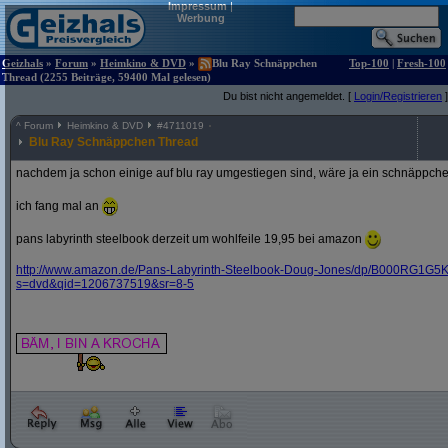
Impressum
|
Werbung
Geizhals
»
Forum
»
Heimkino & DVD
»
Blu Ray Schnäppchen
Top-100
|
Fresh-100
Thread (2255 Beiträge, 59400 Mal gelesen)
Du bist nicht angemeldet. [
Login/Registrieren
]
^
Forum
Heimkino & DVD
#
4711019
Blu Ray Schnäppchen Thread
nachdem ja schon einige auf blu ray umgestiegen sind, wäre ja ein schnäppche
ich fang mal an
pans labyrinth steelbook derzeit um wohlfeile 19,95 bei amazon
http:/
/
www.amazon.de/
Pans-Labyrinth-Steelbook-Doug-Jones/
dp/
B000RG1G5K
s=dvd&
qid=1206737519&
sr=8-5