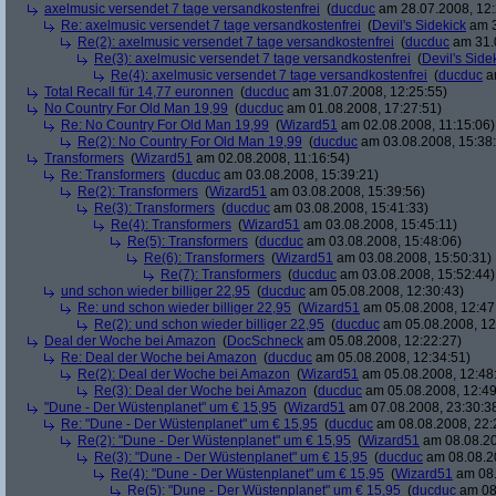
axelmusic versendet 7 tage versandkostenfrei
(
ducduc
am 28.07.2008, 12:
Re: axelmusic versendet 7 tage versandkostenfrei
(
Devil's Sidekick
am 3
Re(2): axelmusic versendet 7 tage versandkostenfrei
(
ducduc
am 31.0
Re(3): axelmusic versendet 7 tage versandkostenfrei
(
Devil's Side
Re(4): axelmusic versendet 7 tage versandkostenfrei
(
ducduc
am
Total Recall für 14,77 euronnen
(
ducduc
am 31.07.2008, 12:25:55)
No Country For Old Man 19,99
(
ducduc
am 01.08.2008, 17:27:51)
Re: No Country For Old Man 19,99
(
Wizard51
am 02.08.2008, 11:15:06)
Re(2): No Country For Old Man 19,99
(
ducduc
am 03.08.2008, 15:38
Transformers
(
Wizard51
am 02.08.2008, 11:16:54)
Re: Transformers
(
ducduc
am 03.08.2008, 15:39:21)
Re(2): Transformers
(
Wizard51
am 03.08.2008, 15:39:56)
Re(3): Transformers
(
ducduc
am 03.08.2008, 15:41:33)
Re(4): Transformers
(
Wizard51
am 03.08.2008, 15:45:11)
Re(5): Transformers
(
ducduc
am 03.08.2008, 15:48:06)
Re(6): Transformers
(
Wizard51
am 03.08.2008, 15:50:31)
Re(7): Transformers
(
ducduc
am 03.08.2008, 15:52:44)
und schon wieder billiger 22,95
(
ducduc
am 05.08.2008, 12:30:43)
Re: und schon wieder billiger 22,95
(
Wizard51
am 05.08.2008, 12:47
Re(2): und schon wieder billiger 22,95
(
ducduc
am 05.08.2008, 12
Deal der Woche bei Amazon
(
DocSchneck
am 05.08.2008, 12:22:27)
Re: Deal der Woche bei Amazon
(
ducduc
am 05.08.2008, 12:34:51)
Re(2): Deal der Woche bei Amazon
(
Wizard51
am 05.08.2008, 12:48
Re(3): Deal der Woche bei Amazon
(
ducduc
am 05.08.2008, 12:49
"Dune - Der Wüstenplanet" um € 15,95
(
Wizard51
am 07.08.2008, 23:30:3
Re: "Dune - Der Wüstenplanet" um € 15,95
(
ducduc
am 08.08.2008, 22:
Re(2): "Dune - Der Wüstenplanet" um € 15,95
(
Wizard51
am 08.08.20
Re(3): "Dune - Der Wüstenplanet" um € 15,95
(
ducduc
am 08.08.20
Re(4): "Dune - Der Wüstenplanet" um € 15,95
(
Wizard51
am 08.
Re(5): "Dune - Der Wüstenplanet" um € 15,95
(
ducduc
am 08.