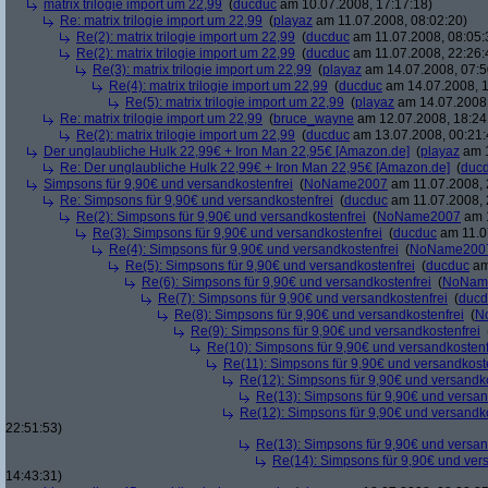
matrix trilogie import um 22,99
(
ducduc
am 10.07.2008, 17:17:18)
Re: matrix trilogie import um 22,99
(
playaz
am 11.07.2008, 08:02:20)
Re(2): matrix trilogie import um 22,99
(
ducduc
am 11.07.2008, 08:05:
Re(2): matrix trilogie import um 22,99
(
ducduc
am 11.07.2008, 22:26:
Re(3): matrix trilogie import um 22,99
(
playaz
am 14.07.2008, 07:5
Re(4): matrix trilogie import um 22,99
(
ducduc
am 14.07.2008, 1
Re(5): matrix trilogie import um 22,99
(
playaz
am 14.07.2008,
Re: matrix trilogie import um 22,99
(
bruce_wayne
am 12.07.2008, 18:24
Re(2): matrix trilogie import um 22,99
(
ducduc
am 13.07.2008, 00:21:
Der unglaubliche Hulk 22,99€ + Iron Man 22,95€ [Amazon.de]
(
playaz
am 1
Re: Der unglaubliche Hulk 22,99€ + Iron Man 22,95€ [Amazon.de]
(
duc
Simpsons für 9,90€ und versandkostenfrei
(
NoName2007
am 11.07.2008, 
Re: Simpsons für 9,90€ und versandkostenfrei
(
ducduc
am 11.07.2008, 
Re(2): Simpsons für 9,90€ und versandkostenfrei
(
NoName2007
am 1
Re(3): Simpsons für 9,90€ und versandkostenfrei
(
ducduc
am 11.0
Re(4): Simpsons für 9,90€ und versandkostenfrei
(
NoName200
Re(5): Simpsons für 9,90€ und versandkostenfrei
(
ducduc
am
Re(6): Simpsons für 9,90€ und versandkostenfrei
(
NoNam
Re(7): Simpsons für 9,90€ und versandkostenfrei
(
ducd
Re(8): Simpsons für 9,90€ und versandkostenfrei
(
N
Re(9): Simpsons für 9,90€ und versandkostenfrei
Re(10): Simpsons für 9,90€ und versandkostenf
Re(11): Simpsons für 9,90€ und versandkost
Re(12): Simpsons für 9,90€ und versandko
Re(13): Simpsons für 9,90€ und versan
Re(12): Simpsons für 9,90€ und versandko
22:51:53)
Re(13): Simpsons für 9,90€ und versan
Re(14): Simpsons für 9,90€ und ver
14:43:31)