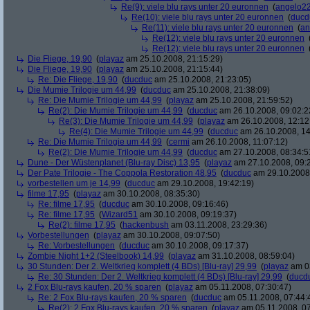
Re(9): viele blu rays unter 20 euronnen
(
angelo2
Re(10): viele blu rays unter 20 euronnen
(
ducd
Re(11): viele blu rays unter 20 euronnen
(
an
Re(12): viele blu rays unter 20 euronnen
Re(12): viele blu rays unter 20 euronnen
Die Fliege, 19,90
(
playaz
am 25.10.2008, 21:15:29)
Die Fliege, 19,90
(
playaz
am 25.10.2008, 21:15:44)
Re: Die Fliege, 19,90
(
ducduc
am 25.10.2008, 21:23:05)
Die Mumie Trilogie um 44,99
(
ducduc
am 25.10.2008, 21:38:09)
Re: Die Mumie Trilogie um 44,99
(
playaz
am 25.10.2008, 21:59:52)
Re(2): Die Mumie Trilogie um 44,99
(
ducduc
am 26.10.2008, 09:02:2
Re(3): Die Mumie Trilogie um 44,99
(
playaz
am 26.10.2008, 12:12
Re(4): Die Mumie Trilogie um 44,99
(
ducduc
am 26.10.2008, 14
Re: Die Mumie Trilogie um 44,99
(
cermi
am 26.10.2008, 11:07:12)
Re(2): Die Mumie Trilogie um 44,99
(
ducduc
am 27.10.2008, 08:34:5
Dune - Der Wüstenplanet (Blu-ray Disc) 13,95
(
playaz
am 27.10.2008, 09:
Der Pate Trilogie - The Coppola Restoration 48,95
(
ducduc
am 29.10.2008,
vorbestellen um je 14,99
(
ducduc
am 29.10.2008, 19:42:19)
filme 17,95
(
playaz
am 30.10.2008, 08:35:30)
Re: filme 17,95
(
ducduc
am 30.10.2008, 09:16:46)
Re: filme 17,95
(
Wizard51
am 30.10.2008, 09:19:37)
Re(2): filme 17,95
(
hackenbush
am 03.11.2008, 23:29:36)
Vorbestellungen
(
playaz
am 30.10.2008, 09:07:50)
Re: Vorbestellungen
(
ducduc
am 30.10.2008, 09:17:37)
Zombie Night 1+2 (Steelbook) 14,99
(
playaz
am 31.10.2008, 08:59:04)
30 Stunden: Der 2. Weltkrieg komplett (4 BDs) [Blu-ray] 29,99
(
playaz
am 03
Re: 30 Stunden: Der 2. Weltkrieg komplett (4 BDs) [Blu-ray] 29,99
(
ducd
2 Fox Blu-rays kaufen, 20 % sparen
(
playaz
am 05.11.2008, 07:30:47)
Re: 2 Fox Blu-rays kaufen, 20 % sparen
(
ducduc
am 05.11.2008, 07:44:
Re(2): 2 Fox Blu-rays kaufen, 20 % sparen
(
playaz
am 05.11.2008, 07