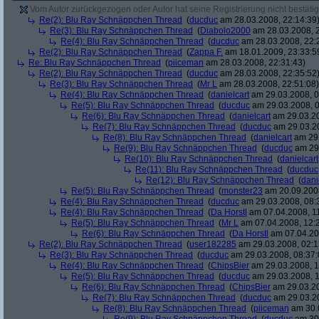
Vom Autor zurückgezogen oder Autor hat seine Registrierung nicht bestätig
Re(2): Blu Ray Schnäppchen Thread
(
ducduc
am 28.03.2008, 22:14:39
Re(3): Blu Ray Schnäppchen Thread
(
Diabolo2000
am 28.03.2008, 2
Re(4): Blu Ray Schnäppchen Thread
(
ducduc
am 28.03.2008, 22:
Re(2): Blu Ray Schnäppchen Thread
(
Zappa F.
am 18.01.2009, 23:33:5
Re: Blu Ray Schnäppchen Thread
(
piiceman
am 28.03.2008, 22:31:43)
Re(2): Blu Ray Schnäppchen Thread
(
ducduc
am 28.03.2008, 22:35:52
Re(3): Blu Ray Schnäppchen Thread
(
Mr L
am 28.03.2008, 22:51:08)
Re(4): Blu Ray Schnäppchen Thread
(
danielcart
am 29.03.2008, 0
Re(5): Blu Ray Schnäppchen Thread
(
ducduc
am 29.03.2008, 0
Re(6): Blu Ray Schnäppchen Thread
(
danielcart
am 29.03.20
Re(7): Blu Ray Schnäppchen Thread
(
ducduc
am 29.03.20
Re(8): Blu Ray Schnäppchen Thread
(
danielcart
am 29.
Re(9): Blu Ray Schnäppchen Thread
(
ducduc
am 29.
Re(10): Blu Ray Schnäppchen Thread
(
danielcart
Re(11): Blu Ray Schnäppchen Thread
(
ducduc
Re(12): Blu Ray Schnäppchen Thread
(
dani
Re(5): Blu Ray Schnäppchen Thread
(
monster23
am 20.09.2008
Re(4): Blu Ray Schnäppchen Thread
(
ducduc
am 29.03.2008, 08:
Re(4): Blu Ray Schnäppchen Thread
(
Da Horstl
am 07.04.2008, 11
Re(5): Blu Ray Schnäppchen Thread
(
Mr L
am 07.04.2008, 12:
Re(6): Blu Ray Schnäppchen Thread
(
Da Horstl
am 07.04.20
Re(2): Blu Ray Schnäppchen Thread
(
user182285
am 29.03.2008, 02:1
Re(3): Blu Ray Schnäppchen Thread
(
ducduc
am 29.03.2008, 08:37:
Re(4): Blu Ray Schnäppchen Thread
(
ChipsBier
am 29.03.2008, 1
Re(5): Blu Ray Schnäppchen Thread
(
ducduc
am 29.03.2008, 1
Re(6): Blu Ray Schnäppchen Thread
(
ChipsBier
am 29.03.20
Re(7): Blu Ray Schnäppchen Thread
(
ducduc
am 29.03.20
Re(8): Blu Ray Schnäppchen Thread
(
piiceman
am 30.0