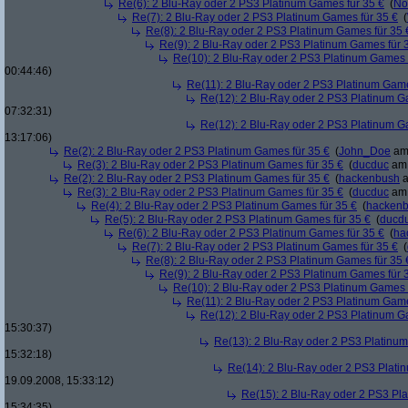
Re(6): 2 Blu-Ray oder 2 PS3 Platinum Games für 35 €
(
No
Re(7): 2 Blu-Ray oder 2 PS3 Platinum Games für 35 €
(
Re(8): 2 Blu-Ray oder 2 PS3 Platinum Games für 35 
Re(9): 2 Blu-Ray oder 2 PS3 Platinum Games für 
Re(10): 2 Blu-Ray oder 2 PS3 Platinum Games 
00:44:46)
Re(11): 2 Blu-Ray oder 2 PS3 Platinum Game
Re(12): 2 Blu-Ray oder 2 PS3 Platinum G
07:32:31)
Re(12): 2 Blu-Ray oder 2 PS3 Platinum G
13:17:06)
Re(2): 2 Blu-Ray oder 2 PS3 Platinum Games für 35 €
(
John_Doe
am 
Re(3): 2 Blu-Ray oder 2 PS3 Platinum Games für 35 €
(
ducduc
am 
Re(2): 2 Blu-Ray oder 2 PS3 Platinum Games für 35 €
(
hackenbush
a
Re(3): 2 Blu-Ray oder 2 PS3 Platinum Games für 35 €
(
ducduc
am 
Re(4): 2 Blu-Ray oder 2 PS3 Platinum Games für 35 €
(
hacken
Re(5): 2 Blu-Ray oder 2 PS3 Platinum Games für 35 €
(
ducd
Re(6): 2 Blu-Ray oder 2 PS3 Platinum Games für 35 €
(
ha
Re(7): 2 Blu-Ray oder 2 PS3 Platinum Games für 35 €
(
Re(8): 2 Blu-Ray oder 2 PS3 Platinum Games für 35 
Re(9): 2 Blu-Ray oder 2 PS3 Platinum Games für 
Re(10): 2 Blu-Ray oder 2 PS3 Platinum Games 
Re(11): 2 Blu-Ray oder 2 PS3 Platinum Game
Re(12): 2 Blu-Ray oder 2 PS3 Platinum G
15:30:37)
Re(13): 2 Blu-Ray oder 2 PS3 Platinum
15:32:18)
Re(14): 2 Blu-Ray oder 2 PS3 Plati
19.09.2008, 15:33:12)
Re(15): 2 Blu-Ray oder 2 PS3 Pl
15:34:35)