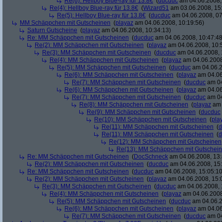
Re(6): Hellboy Blue-ray für 13.8€
(
ducduc
am 04.06.2008,
Re(4): Hellboy Blue-ray für 13.8€
(
Wizard51
am 03.06.2008, 15
Re(5): Hellboy Blue-ray für 13.8€
(
ducduc
am 04.06.2008, 07
MM Schäppchen mit Gutscheinen
(
playaz
am 04.06.2008, 10:19:56)
Saturn Gutscheine
(
playaz
am 04.06.2008, 10:34:13)
Re: MM Schäppchen mit Gutscheinen
(
ducduc
am 04.06.2008, 10:47:48
Re(2): MM Schäppchen mit Gutscheinen
(
playaz
am 04.06.2008, 10:
Re(3): MM Schäppchen mit Gutscheinen
(
ducduc
am 04.06.2008, 
Re(4): MM Schäppchen mit Gutscheinen
(
playaz
am 04.06.2008
Re(5): MM Schäppchen mit Gutscheinen
(
ducduc
am 04.06.2
Re(6): MM Schäppchen mit Gutscheinen
(
playaz
am 04.06
Re(7): MM Schäppchen mit Gutscheinen
(
ducduc
am 04
Re(6): MM Schäppchen mit Gutscheinen
(
playaz
am 04.06
Re(7): MM Schäppchen mit Gutscheinen
(
ducduc
am 04
Re(8): MM Schäppchen mit Gutscheinen
(
playaz
am 
Re(9): MM Schäppchen mit Gutscheinen
(
ducduc
Re(10): MM Schäppchen mit Gutscheinen
(
pla
Re(11): MM Schäppchen mit Gutscheinen
(
d
Re(11): MM Schäppchen mit Gutscheinen
(
d
Re(12): MM Schäppchen mit Gutscheinen
Re(13): MM Schäppchen mit Gutschei
Re: MM Schäppchen mit Gutscheinen
(
DocSchneck
am 04.06.2008, 13:
Re(2): MM Schäppchen mit Gutscheinen
(
ducduc
am 04.06.2008, 15:
Re: MM Schäppchen mit Gutscheinen
(
ducduc
am 04.06.2008, 15:05:10
Re(2): MM Schäppchen mit Gutscheinen
(
playaz
am 04.06.2008, 15:
Re(3): MM Schäppchen mit Gutscheinen
(
ducduc
am 04.06.2008, 
Re(4): MM Schäppchen mit Gutscheinen
(
playaz
am 04.06.2008
Re(5): MM Schäppchen mit Gutscheinen
(
ducduc
am 04.06.2
Re(6): MM Schäppchen mit Gutscheinen
(
playaz
am 04.06
Re(7): MM Schäppchen mit Gutscheinen
(
ducduc
am 04