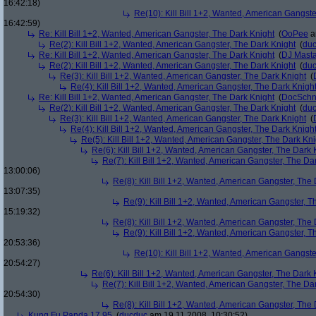
16:42:18)
Re(10): Kill Bill 1+2, Wanted, American Gangste
16:42:59)
Re: Kill Bill 1+2, Wanted, American Gangster, The Dark Knight
(
OoPee
a
Re(2): Kill Bill 1+2, Wanted, American Gangster, The Dark Knight
(
du
Re: Kill Bill 1+2, Wanted, American Gangster, The Dark Knight
(
DJ Masta
Re(2): Kill Bill 1+2, Wanted, American Gangster, The Dark Knight
(
du
Re(3): Kill Bill 1+2, Wanted, American Gangster, The Dark Knight
(
Re(4): Kill Bill 1+2, Wanted, American Gangster, The Dark Knigh
Re: Kill Bill 1+2, Wanted, American Gangster, The Dark Knight
(
DocSchn
Re(2): Kill Bill 1+2, Wanted, American Gangster, The Dark Knight
(
du
Re(3): Kill Bill 1+2, Wanted, American Gangster, The Dark Knight
(
Re(4): Kill Bill 1+2, Wanted, American Gangster, The Dark Knigh
Re(5): Kill Bill 1+2, Wanted, American Gangster, The Dark Kni
Re(6): Kill Bill 1+2, Wanted, American Gangster, The Dark 
Re(7): Kill Bill 1+2, Wanted, American Gangster, The Da
13:00:06)
Re(8): Kill Bill 1+2, Wanted, American Gangster, The
13:07:35)
Re(9): Kill Bill 1+2, Wanted, American Gangster, T
15:19:32)
Re(8): Kill Bill 1+2, Wanted, American Gangster, The
Re(9): Kill Bill 1+2, Wanted, American Gangster, T
20:53:36)
Re(10): Kill Bill 1+2, Wanted, American Gangste
20:54:27)
Re(6): Kill Bill 1+2, Wanted, American Gangster, The Dark 
Re(7): Kill Bill 1+2, Wanted, American Gangster, The Da
20:54:30)
Re(8): Kill Bill 1+2, Wanted, American Gangster, The
Kung Fu Panda 17,95
(
ducduc
am 19.11.2008, 10:30:52)