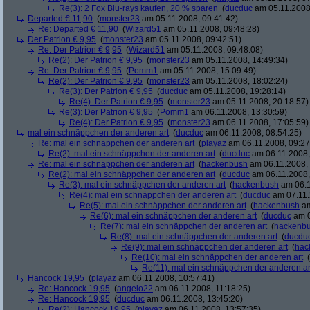
Re(3): 2 Fox Blu-rays kaufen, 20 % sparen
(
ducduc
am 05.11.2008,
Departed € 11,90
(
monster23
am 05.11.2008, 09:41:42)
Re: Departed € 11,90
(
Wizard51
am 05.11.2008, 09:48:28)
Der Patrion € 9,95
(
monster23
am 05.11.2008, 09:42:51)
Re: Der Patrion € 9,95
(
Wizard51
am 05.11.2008, 09:48:08)
Re(2): Der Patrion € 9,95
(
monster23
am 05.11.2008, 14:49:34)
Re: Der Patrion € 9,95
(
Pomm1
am 05.11.2008, 15:09:49)
Re(2): Der Patrion € 9,95
(
monster23
am 05.11.2008, 18:02:24)
Re(3): Der Patrion € 9,95
(
ducduc
am 05.11.2008, 19:28:14)
Re(4): Der Patrion € 9,95
(
monster23
am 05.11.2008, 20:18:57)
Re(3): Der Patrion € 9,95
(
Pomm1
am 06.11.2008, 13:30:59)
Re(4): Der Patrion € 9,95
(
monster23
am 06.11.2008, 17:05:59)
mal ein schnäppchen der anderen art
(
ducduc
am 06.11.2008, 08:54:25)
Re: mal ein schnäppchen der anderen art
(
playaz
am 06.11.2008, 09:27
Re(2): mal ein schnäppchen der anderen art
(
ducduc
am 06.11.2008,
Re: mal ein schnäppchen der anderen art
(
hackenbush
am 06.11.2008, 
Re(2): mal ein schnäppchen der anderen art
(
ducduc
am 06.11.2008,
Re(3): mal ein schnäppchen der anderen art
(
hackenbush
am 06.1
Re(4): mal ein schnäppchen der anderen art
(
ducduc
am 07.11.
Re(5): mal ein schnäppchen der anderen art
(
hackenbush
am
Re(6): mal ein schnäppchen der anderen art
(
ducduc
am 0
Re(7): mal ein schnäppchen der anderen art
(
hackenb
Re(8): mal ein schnäppchen der anderen art
(
ducdu
Re(9): mal ein schnäppchen der anderen art
(
hac
Re(10): mal ein schnäppchen der anderen art
(
Re(11): mal ein schnäppchen der anderen ar
Hancock 19,95
(
playaz
am 06.11.2008, 10:57:41)
Re: Hancock 19,95
(
angelo22
am 06.11.2008, 11:18:25)
Re: Hancock 19,95
(
ducduc
am 06.11.2008, 13:45:20)
Re(2): Hancock 19,95
(
playaz
am 06.11.2008, 13:57:35)