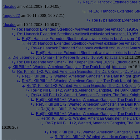
Re(15): Hancock Extended Steelb
(
ducduc
am 08.11.2008, 15:04:05)
Re(16): Hancock Extended Stee
(
angelo22
am 10.11.2008, 16:37:21)
Re(17): Hancock Extended S
(
ducduc
am 10.11.2008, 16:58:07)
Re: Hancock Extended Steelbook weltweit exklusiv bei Amazon, 19,95€
Re: Hancock Extended Steelbook weltweit exklusiv bei Amazon, 19,95€
Re(2): Hancock Extended Steelbook weltweit exklusiv bei Amazon, 1
Re(3): Hancock Extended Steelbook weltweit exklusiv bei Amazon,
Re(4): Hancock Extended Steelbook weltweit exklusiv bei Amaz
Re(5): Hancock Extended Steelbook weltweit exklusiv bei A
Die Legende von Omar - The Keeper [Blu-ray] 10,95€
(
playaz
am 11.11.200
Re: Die Legende von Omar - The Keeper [Blu-ray] 10,95€
(
ducduc
am 11
Kill Bill 1+2, Wanted, American Gangster, The Dark Knight
(
ducduc
am 18.1
Re: Kill Bill 1+2, Wanted, American Gangster, The Dark Knight
(
DJ Masta
Re(2): Kill Bill 1+2, Wanted, American Gangster, The Dark Knight
(
pla
Re(2): Kill Bill 1+2, Wanted, American Gangster, The Dark Knight
(
du
Re(3): Kill Bill 1+2, Wanted, American Gangster, The Dark Knight
(
Re(4): Kill Bill 1+2, Wanted, American Gangster, The Dark Knigh
Re(4): Kill Bill 1+2, Wanted, American Gangster, The Dark Knigh
Re(5): Kill Bill 1+2, Wanted, American Gangster, The Dark Kni
Re(5): Kill Bill 1+2, Wanted, American Gangster, The Dark Kni
Re(6): Kill Bill 1+2, Wanted, American Gangster, The Dark 
Re(5): Kill Bill 1+2, Wanted, American Gangster, The Dark Kni
Re(6): Kill Bill 1+2, Wanted, American Gangster, The Dark 
Re(7): Kill Bill 1+2, Wanted, American Gangster, The Da
16:36:26)
Re(8): Kill Bill 1+2, Wanted, American Gangster, The
Re(9): Kill Bill 1+2, Wanted, American Gangster, T