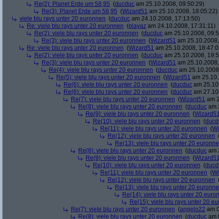
Re(2): Planet Erde um 58,95
(
ducduc
am 25.10.2008, 09:50:29)
Re(3): Planet Erde um 58,95
(
Wizard51
am 25.10.2008, 18:05:22)
viele blu rays unter 20 euronnen
(
ducduc
am 24.10.2008, 17:13:50)
Re: viele blu rays unter 20 euronnen
(
playaz
am 24.10.2008, 17:31:11)
Re(2): viele blu rays unter 20 euronnen
(
ducduc
am 25.10.2008, 09:5
Re(3): viele blu rays unter 20 euronnen
(
Wizard51
am 25.10.2008,
Re: viele blu rays unter 20 euronnen
(
Wizard51
am 25.10.2008, 18:47:0
Re(2): viele blu rays unter 20 euronnen
(
ducduc
am 25.10.2008, 19:5
Re(3): viele blu rays unter 20 euronnen
(
Wizard51
am 25.10.2008,
Re(4): viele blu rays unter 20 euronnen
(
ducduc
am 25.10.2008,
Re(5): viele blu rays unter 20 euronnen
(
Wizard51
am 25.10.
Re(6): viele blu rays unter 20 euronnen
(
ducduc
am 25.10.
Re(6): viele blu rays unter 20 euronnen
(
ducduc
am 27.10.
Re(7): viele blu rays unter 20 euronnen
(
Wizard51
am 2
Re(8): viele blu rays unter 20 euronnen
(
ducduc
am 2
Re(9): viele blu rays unter 20 euronnen
(
Wizard5
Re(10): viele blu rays unter 20 euronnen
(
ducd
Re(11): viele blu rays unter 20 euronnen
(
Wi
Re(12): viele blu rays unter 20 euronnen
Re(13): viele blu rays unter 20 euronn
Re(8): viele blu rays unter 20 euronnen
(
ducduc
am 2
Re(9): viele blu rays unter 20 euronnen
(
Wizard5
Re(10): viele blu rays unter 20 euronnen
(
ducd
Re(11): viele blu rays unter 20 euronnen
(
Wi
Re(12): viele blu rays unter 20 euronnen
Re(13): viele blu rays unter 20 euronn
Re(14): viele blu rays unter 20 euro
Re(15): viele blu rays unter 20 e
Re(7): viele blu rays unter 20 euronnen
(
angelo22
am 0
Re(8): viele blu rays unter 20 euronnen
(
ducduc
am 0