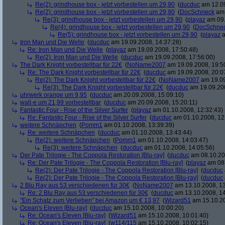
Re(2): grindhouse box - jetzt vorbestellen um 29,90
(
ducduc
am 12.09
Re(2): grindhouse box - jetzt vorbestellen um 29,90
(
DocSchneck
am 
Re(3): grindhouse box - jetzt vorbestellen um 29,90
(
playaz
am 09.
Re(4): grindhouse box - jetzt vorbestellen um 29,90
(
DocSchne
Re(5): grindhouse box - jetzt vorbestellen um 29,90
(
playaz
a
Iron Man und Die Welle
(
ducduc
am 19.09.2008, 14:37:28)
Re: Iron Man und Die Welle
(
playaz
am 19.09.2008, 17:50:48)
Re(2): Iron Man und Die Welle
(
ducduc
am 19.09.2008, 17:56:00)
The Dark Knight vorbestellbar für 22€
(
NoName2007
am 19.09.2008, 19:5
Re: The Dark Knight vorbestellbar für 22€
(
ducduc
am 19.09.2008, 20:0
Re(2): The Dark Knight vorbestellbar für 22€
(
NoName2007
am 19.09
Re(3): The Dark Knight vorbestellbar für 22€
(
ducduc
am 19.09.200
uhrwerk orange um 9,95
(
ducduc
am 20.09.2008, 15:09:10)
wall-e um 21,99 vorbestellbar
(
ducduc
am 20.09.2008, 15:20:11)
Fantastic Four - Rise of the Silver Surfer
(
playaz
am 01.10.2008, 12:32:43)
Re: Fantastic Four - Rise of the Silver Surfer
(
ducduc
am 01.10.2008, 12
weitere Schnäpchen
(
Pomm1
am 01.10.2008, 13:39:39)
Re: weitere Schnäpchen
(
ducduc
am 01.10.2008, 13:43:44)
Re(2): weitere Schnäpchen
(
Pomm1
am 01.10.2008, 14:03:47)
Re(3): weitere Schnäpchen
(
ducduc
am 01.10.2008, 14:05:56)
Der Pate Trilogie - The Coppola Restoration [Blu-ray]
(
ducduc
am 08.10.20
Re: Der Pate Trilogie - The Coppola Restoration [Blu-ray]
(
playaz
am 08.
Re(2): Der Pate Trilogie - The Coppola Restoration [Blu-ray]
(
ducduc
Re(2): Der Pate Trilogie - The Coppola Restoration [Blu-ray]
(
ducduc
2 Blu Ray aus 53 verschiedenen für 30€
(
NoName2007
am 13.10.2008, 13
Re: 2 Blu Ray aus 53 verschiedenen für 30€
(
ducduc
am 13.10.2008, 14
"Ein Schatz zum Verlieben" bei Amazon um € 13,97
(
Wizard51
am 15.10.20
Ocean's Eleven [Blu-ray]
(
ducduc
am 15.10.2008, 10:00:20)
Re: Ocean's Eleven [Blu-ray]
(
Wizard51
am 15.10.2008, 10:01:40)
Re: Ocean's Eleven [Blu-ray]
(
w114/115
am 15.10.2008, 10:02:15)