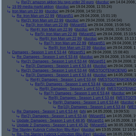
Re(2): amazon aktion blu rays unter 20 euro
(
ducduc
am 14.04.2008,
19,99 media markt aktion
(
ducduc
am 19.04.2008, 11:55:24)
Iron Man um 22,99
(
ducduc
am 29.04.2008, 14:50:15)
Re: Iron Man um 22,99
(
Wizard51
am 29.04.2008, 15:01:19)
Re(2): Iron Man um 22,99
(
ducduc
am 29.04.2008, 15:04:04)
Re(3): Iron Man um 22,99
(
Wizard51
am 29.04.2008, 15:06:54)
Re(4): Iron Man um 22,99
(
ducduc
am 29.04.2008, 15:08:52)
Re(5): Iron Man um 22,99
(
Wizard51
am 29.04.2008, 15:10:5
Re(6): Iron Man um 22,99
(
ducduc
am 29.04.2008, 15:13:
Re(7): Iron Man um 22,99
(
Wizard51
am 29.04.2008, 15
Re(8): Iron Man um 22,99
(
ducduc
am 29.04.2008, 1
Damages - Season 1 um € 53,44
(
Wizard51
am 29.04.2008, 15:08:40)
Re: Damages - Season 1 um € 53,44
(
ducduc
am 29.04.2008, 15:34:44
Re(2): Damages - Season 1 um € 53,44
(
Wizard51
am 29.04.2008, 1
Re(3): Damages - Season 1 um € 53,44
(
ducduc
am 29.04.2008, 1
Re(2): Damages - Season 1 um € 53,44
(
WESTGOTENKOENIG
am 14
Re(3): Damages - Season 1 um € 53,44
(
ducduc
am 14.05.2008, 1
Re(4): Damages - Season 1 um € 53,44
(
WESTGOTENKOENIG
Re(5): Damages - Season 1 um € 53,44
(
ducduc
am 14.05.20
Re(6): Damages - Season 1 um € 53,44
(
WESTGOTENKO
Re(7): Damages - Season 1 um € 53,44
(
ducduc
am 14.
Re(8): Damages - Season 1 um € 53,44
(
WESTGOT
Re(9): Damages - Season 1 um € 53,44
(
ducduc
a
Re(10): Damages - Season 1 um € 53,44
(
WES
Re: Damages - Season 1 um € 53,44
(
phj
am 14.05.2008, 19:09:53)
Re(2): Damages - Season 1 um € 53,44
(
Wizard51
am 14.05.2008, 1
Update: Damages - Season 1 um € 48,95
(
Wizard51
am 14.05.2008, 19
Update 2: Damages - Season 1 um € 45,32
(
Wizard51
am 30.05.2008, 1
The Stanley Kubrick Collection (Blu-Ray)
(
ducduc
am 13.05.2008, 12:10:5
Re: The Stanley Kubrick Collection (Blu-Ray)
(
ducduc
am 16.05.2008, 1