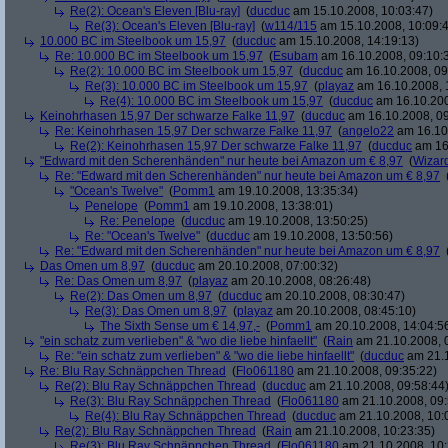
Re(2): Ocean's Eleven [Blu-ray]
(
ducduc
am 15.10.2008, 10:03:47)
Re(3): Ocean's Eleven [Blu-ray]
(
w114/115
am 15.10.2008, 10:09:
10.000 BC im Steelbook um 15,97
(
ducduc
am 15.10.2008, 14:19:13)
Re: 10.000 BC im Steelbook um 15,97
(
Esubam
am 16.10.2008, 09:10:
Re(2): 10.000 BC im Steelbook um 15,97
(
ducduc
am 16.10.2008, 09
Re(3): 10.000 BC im Steelbook um 15,97
(
playaz
am 16.10.2008, 
Re(4): 10.000 BC im Steelbook um 15,97
(
ducduc
am 16.10.200
Keinohrhasen 15,97 Der schwarze Falke 11,97
(
ducduc
am 16.10.2008, 09
Re: Keinohrhasen 15,97 Der schwarze Falke 11,97
(
angelo22
am 16.10.
Re(2): Keinohrhasen 15,97 Der schwarze Falke 11,97
(
ducduc
am 16.
"Edward mit den Scherenhänden" nur heute bei Amazon um € 8,97
(
Wizar
Re: "Edward mit den Scherenhänden" nur heute bei Amazon um € 8,97
"Ocean's Twelve"
(
Pomm1
am 19.10.2008, 13:35:34)
Penelope
(
Pomm1
am 19.10.2008, 13:38:01)
Re: Penelope
(
ducduc
am 19.10.2008, 13:50:25)
Re: "Ocean's Twelve"
(
ducduc
am 19.10.2008, 13:50:56)
Re: "Edward mit den Scherenhänden" nur heute bei Amazon um € 8,97
Das Omen um 8,97
(
ducduc
am 20.10.2008, 07:00:32)
Re: Das Omen um 8,97
(
playaz
am 20.10.2008, 08:26:48)
Re(2): Das Omen um 8,97
(
ducduc
am 20.10.2008, 08:30:47)
Re(3): Das Omen um 8,97
(
playaz
am 20.10.2008, 08:45:10)
The Sixth Sense um € 14,97,-
(
Pomm1
am 20.10.2008, 14:04:5
"ein schatz zum verlieben" & "wo die liebe hinfaellt"
(
Rain
am 21.10.2008, 
Re: "ein schatz zum verlieben" & "wo die liebe hinfaellt"
(
ducduc
am 21.1
Re: Blu Ray Schnäppchen Thread
(
Flo061180
am 21.10.2008, 09:35:22)
Re(2): Blu Ray Schnäppchen Thread
(
ducduc
am 21.10.2008, 09:58:44
Re(3): Blu Ray Schnäppchen Thread
(
Flo061180
am 21.10.2008, 09:
Re(4): Blu Ray Schnäppchen Thread
(
ducduc
am 21.10.2008, 10:
Re(2): Blu Ray Schnäppchen Thread
(
Rain
am 21.10.2008, 10:23:35)
Re(3): Blu Ray Schnäppchen Thread
(
Flo061180
am 21.10.2008, 10: