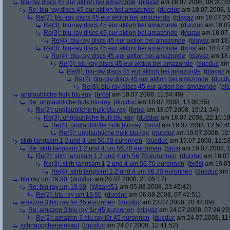
blu-ray discs 45 eur aktion bei amazonde
(
playaz
am 18.07.2008, 08:20:35
Re: blu-ray discs 45 eur aktion bei amazonde
(
ducduc
am 18.07.2008, 1
Re(2): blu-ray discs 45 eur aktion bei amazonde
(
playaz
am 18.07.200
Re(3): blu-ray discs 45 eur aktion bei amazonde
(
ducduc
am 18.07
Re(3): blu-ray discs 45 eur aktion bei amazonde
(
Marax
am 18.07.
Re(4): blu-ray discs 45 eur aktion bei amazonde
(
playaz
am 18.
Re(3): blu-ray discs 45 eur aktion bei amazonde
(
brösl
am 18.07.2
Re(4): blu-ray discs 45 eur aktion bei amazonde
(
playaz
am 18.
Re(5): blu-ray discs 45 eur aktion bei amazonde
(
ducduc
am 
Re(6): blu-ray discs 45 eur aktion bei amazonde
(
playaz
a
Re(7): blu-ray discs 45 eur aktion bei amazonde
(
ducd
Re(8): blu-ray discs 45 eur aktion bei amazonde
(
pl
unglaubliche hulk blu-ray
(
brösl
am 18.07.2008, 11:54:48)
Re: unglaubliche hulk blu-ray
(
ducduc
am 18.07.2008, 13:00:55)
Re(2): unglaubliche hulk blu-ray
(
brösl
am 18.07.2008, 19:21:34)
Re(3): unglaubliche hulk blu-ray
(
ducduc
am 18.07.2008, 22:10:19
Re(4): unglaubliche hulk blu-ray
(
brösl
am 19.07.2008, 12:50:4
Re(5): unglaubliche hulk blu-ray
(
ducduc
am 19.07.2008, 12:
stirb langsam 1,2 und 4 um 56,70 euronnen
(
ducduc
am 19.07.2008, 12:53
Re: stirb langsam 1,2 und 4 um 56,70 euronnen
(
brösl
am 19.07.2008, 1
Re(2): stirb langsam 1,2 und 4 um 56,70 euronnen
(
ducduc
am 19.07.
Re(3): stirb langsam 1,2 und 4 um 56,70 euronnen
(
brösl
am 19.07
Re(4): stirb langsam 1,2 und 4 um 56,70 euronnen
(
ducduc
am 1
blu ray um 19,90
(
ducduc
am 20.07.2008, 21:05:17)
Re: blu ray um 19,90
(
Wizard51
am 05.08.2008, 23:45:42)
Re(2): blu ray um 19,90
(
ducduc
am 06.08.2008, 07:42:51)
amazon 3 blu ray für 45 euronnen
(
ducduc
am 23.07.2008, 20:44:09)
Re: amazon 3 blu ray für 45 euronnen
(
playaz
am 24.07.2008, 07:26:28
Re(2): amazon 3 blu ray für 45 euronnen
(
ducduc
am 24.07.2008, 11:
schnäppcheneinkauf
(
ducduc
am 24.07.2008, 12:41:52)