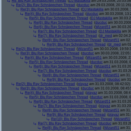
Re: Blu Ray Schnäppchen Thread
(
DJ Mastakilla
am 29.03.2008, 20:03:08
Re(2): Blu Ray Schnäppchen Thread
(
ducduc
am 29.03.2008, 20:11:26)
Re(3): Blu Ray Schnäppchen Thread
(
DJ Mastakilla
am 30.03.2008, 
Re(4): Blu Ray Schnäppchen Thread
(
ducduc
am 30.03.2008, 13:
Re(5): Blu Ray Schnäppchen Thread
(
DJ Mastakilla
am 30.03.2
Re(6): Blu Ray Schnäppchen Thread
(
ducduc
am 30.03.2008
Re(6): Blu Ray Schnäppchen Thread
(
Wizard51
am 30.03.20
Re(7): Blu Ray Schnäppchen Thread
(
DJ Mastakilla
am 30
Re(7): Blu Ray Schnäppchen Thread
(
dr_med
am 02.04.2
Re(8): Blu Ray Schnäppchen Thread
(
Wizard51
am 02.
Re(9): Blu Ray Schnäppchen Thread
(
dr_med
am 02
Re(2): Blu Ray Schnäppchen Thread
(
Wizard51
am 30.03.2008, 19:59:
Re(3): Blu Ray Schnäppchen Thread
(
ducduc
am 30.03.2008, 22:05:
Re(4): Blu Ray Schnäppchen Thread
(
Wizard51
am 30.03.2008, 2
Re(5): Blu Ray Schnäppchen Thread
(
ducduc
am 31.03.2008, 0
Re(6): Blu Ray Schnäppchen Thread
(
Wizard51
am 31.03.20
Re(7): Blu Ray Schnäppchen Thread
(
ducduc
am 31.03.20
Re(8): Blu Ray Schnäppchen Thread
(
Wizard51
am 31.
Re(9): Blu Ray Schnäppchen Thread
(
ducduc
am 31.
Re(2): Blu Ray Schnäppchen Thread
(
playaz
am 31.03.2008, 08:42:02)
Re(3): Blu Ray Schnäppchen Thread
(
ducduc
am 31.03.2008, 08:45:
Re(4): Blu Ray Schnäppchen Thread
(
playaz
am 31.03.2008, 08:4
Re(5): Blu Ray Schnäppchen Thread
(
ducduc
am 31.03.2008, 0
Re(6): Blu Ray Schnäppchen Thread
(
Wizard51
am 31.03.20
Re(7): Blu Ray Schnäppchen Thread
(
playaz
am 31.03.20
Re(8): Blu Ray Schnäppchen Thread
(
Wizard51
am 31.
Re(9): Blu Ray Schnäppchen Thread
(
playaz
am 31.
Re(10): Blu Ray Schnäppchen Thread
(
Wizard51
Re(7): Blu Ray Schnäppchen Thread
(
ducduc
am 31.03.20
Re(8): Blu Ray Schnäppchen Thread
(
Wizard51
am 31.