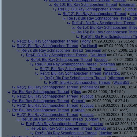
Re(9): Blu Ray Schnäppchen Thread
(
ducduc
am 30.
Re(10): Blu Ray Schnäppchen Thread
(
piiceman
Re(11): Blu Ray Schnäppchen Thread
(
ducduc
Re(12): Blu Ray Schnäppchen Thread
(
piic
Re(13): Blu Ray Schnäppchen Thread
(
d
Re(14): Blu Ray Schnäppchen Thread
Re(15): Blu Ray Schnäppchen Thre
Re(15): Blu Ray Schnäppchen Thre
Re(16): Blu Ray Schnäppchen T
Re(2): Blu Ray Schnäppchen Thread
(
Mohy
am 29.03.2008, 22:51:56)
Re(2): Blu Ray Schnäppchen Thread
(
Da Horstl
am 07.04.2008, 11:26:4
Re(3): Blu Ray Schnäppchen Thread
(
piiceman
am 07.04.2008, 12:1
Re(4): Blu Ray Schnäppchen Thread
(
Da Horstl
am 07.04.2008, 1
Re(5): Blu Ray Schnäppchen Thread
(
ducduc
am 07.04.2008, 1
Re(6): Blu Ray Schnäppchen Thread
(
piiceman
am 07.04.200
Re(7): Blu Ray Schnäppchen Thread
(
ducduc
am 07.04.20
Re(7): Blu Ray Schnäppchen Thread
(
Wizard51
am 07.04.
Re(8): Blu Ray Schnäppchen Thread
(
piiceman
am 07.0
Re(9): Blu Ray Schnäppchen Thread
(
Wizard51
am 0
Re(2): Blu Ray Schnäppchen Thread
(
monster23
am 20.09.2008, 16:14
Re: Blu Ray Schnäppchen Thread
(
Qbus
am 29.03.2008, 15:41:54)
Re(2): Blu Ray Schnäppchen Thread
(
ducduc
am 29.03.2008, 19:05:28
Re: Blu Ray Schnäppchen Thread
(
Pomm1
am 29.03.2008, 16:27:41)
Re(2): Blu Ray Schnäppchen Thread
(
ducduc
am 29.03.2008, 19:06:56
Re: Blu Ray Schnäppchen Thread
(
Corban
am 29.03.2008, 17:14:27)
Re(2): Blu Ray Schnäppchen Thread
(
ducduc
am 29.03.2008, 19:06:11)
Re(3): Blu Ray Schnäppchen Thread
(
Corban
am 30.03.2008, 19:00:
Re(4): Blu Ray Schnäppchen Thread
(
ducduc
am 30.03.2008, 19:
Re(5): Blu Ray Schnäppchen Thread
(
playaz
am 31.03.2008, 0
Re(6): Blu Ray Schnäppchen Thread
(
ducduc
am 31.03.2008