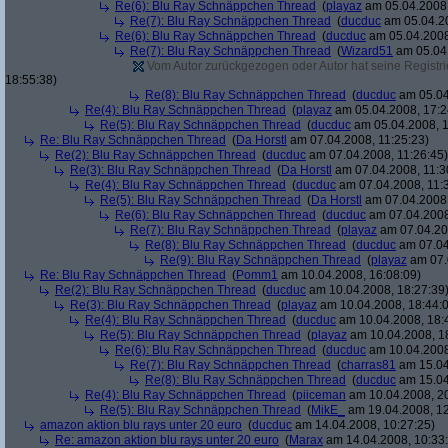
Re(6): Blu Ray Schnäppchen Thread
(
playaz
am 05.04.2008,
Re(7): Blu Ray Schnäppchen Thread
(
ducduc
am 05.04.20
Re(6): Blu Ray Schnäppchen Thread
(
ducduc
am 05.04.2008
Re(7): Blu Ray Schnäppchen Thread
(
Wizard51
am 05.04.
Vom Autor zurückgezogen oder Autor hat seine Registrie
18:55:38)
Re(8): Blu Ray Schnäppchen Thread
(
ducduc
am 05.04
Re(4): Blu Ray Schnäppchen Thread
(
playaz
am 05.04.2008, 17:2
Re(5): Blu Ray Schnäppchen Thread
(
ducduc
am 05.04.2008, 1
Re: Blu Ray Schnäppchen Thread
(
Da Horstl
am 07.04.2008, 11:25:23)
Re(2): Blu Ray Schnäppchen Thread
(
ducduc
am 07.04.2008, 11:26:45)
Re(3): Blu Ray Schnäppchen Thread
(
Da Horstl
am 07.04.2008, 11:3
Re(4): Blu Ray Schnäppchen Thread
(
ducduc
am 07.04.2008, 11:
Re(5): Blu Ray Schnäppchen Thread
(
Da Horstl
am 07.04.2008,
Re(6): Blu Ray Schnäppchen Thread
(
ducduc
am 07.04.2008
Re(7): Blu Ray Schnäppchen Thread
(
playaz
am 07.04.200
Re(8): Blu Ray Schnäppchen Thread
(
ducduc
am 07.04
Re(9): Blu Ray Schnäppchen Thread
(
playaz
am 07.
Re: Blu Ray Schnäppchen Thread
(
Pomm1
am 10.04.2008, 16:08:09)
Re(2): Blu Ray Schnäppchen Thread
(
ducduc
am 10.04.2008, 18:27:39
Re(3): Blu Ray Schnäppchen Thread
(
playaz
am 10.04.2008, 18:44:
Re(4): Blu Ray Schnäppchen Thread
(
ducduc
am 10.04.2008, 18:
Re(5): Blu Ray Schnäppchen Thread
(
playaz
am 10.04.2008, 1
Re(6): Blu Ray Schnäppchen Thread
(
ducduc
am 10.04.2008
Re(7): Blu Ray Schnäppchen Thread
(
charras81
am 15.04
Re(8): Blu Ray Schnäppchen Thread
(
ducduc
am 15.04
Re(4): Blu Ray Schnäppchen Thread
(
piiceman
am 10.04.2008, 20
Re(5): Blu Ray Schnäppchen Thread
(
MikE_
am 19.04.2008, 12
amazon aktion blu rays unter 20 euro
(
ducduc
am 14.04.2008, 10:27:25)
Re: amazon aktion blu rays unter 20 euro
(
Marax
am 14.04.2008, 10:33