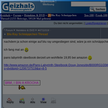
Impressum
|
Werbung
Geizhals
»
Forum
»
Heimkino & DVD
»
Blu Ray Schnäppchen
Top-100
|
Fresh-100
Thread (2255 Beiträge, 59520 Mal gelesen)
Du bist nicht angemeldet. [
Login/Registrieren
]
^
Forum
Heimkino & DVD
#
4711019
Blu Ray Schnäppchen Thread
nachdem ja schon einige auf blu ray umgestiegen sind, wäre ja ein schnäppche
ich fang mal an
pans labyrinth steelbook derzeit um wohlfeile 19,95 bei amazon
http:/
/
www.amazon.de/
Pans-Labyrinth-Steelbook-Doug-Jones/
dp/
B000RG1G5K
s=dvd&
qid=1206737519&
sr=8-5