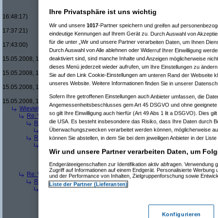
Re(16): Men in Black um £12.33
Re(17): Men in Black um £12
Ihre Privatsphäre ist uns wichtig
16:48:17)
Re(18): Men in Black um 
Wir und unsere
1017
-Partner speichern und greifen auf personenbezo
17:37:21)
eindeutige Kennungen auf Ihrem Gerät zu. Durch Auswahl von Akzeptier
Re(19): Men in Black u
für die unter „Wir und unsere Partner verarbeiten Daten, um Ihnen Dien
17:43:00)
Durch Auswahl von Alle ablehnen oder Widerruf Ihrer Einwilligung werde
Re(20): Men in Blac
deaktiviert sind, sind manche Inhalte und Anzeigen möglicherweise nicht
15.05.2008, 17:46:13)
Re(21): Men in B
dieses Menü jederzeit wieder aufrufen, um Ihre Einstellungen zu ändern 
15.05.2008, 17:49:46)
Sie auf den Link Cookie-Einstellungen am unteren Rand der Webseite kli
Re(22): Men in
unseres Website. Weitere Informationen finden Sie in unserer Datensch
15.05.2008, 18:07:18)
Re(23): Men
Sofern Ihre getroffenen Einstellungen auch Anbieter umfassen, die Daten
15.05.2008, 18:13:17)
Angemessenheitsbeschlusses gem Art 45 DSGVO und ohne geeignete G
Wieviele blus/hd-dvds habt ihr schon?
(
brösl
am 15.05.2008, 18:06:08)
so gilt Ihre Einwilligung auch hierfür (Art 49 Abs 1 lit a DSGVO). Dies gi
Re: Wieviele blus/hd-dvds habt ihr schon?
(
ducduc
am 15.05.2008, 18:0
die USA. Es besteht insbesondere das Risiko, dass Ihre Daten durch B
Re(2): Wieviele blus/hd-dvds habt ihr schon?
(
brösl
am 15.05.2008, 1
Überwachungszwecken verarbeitet werden können, möglicherweise auc
Re(3): Wieviele blus/hd-dvds habt ihr schon?
(
ducduc
am 15.05.20
Re(2): Wieviele blus/hd-dvds habt ihr schon?
(
hackenbush
am 15.05.
können Sie abstellen, in dem Sie bei dem jeweiligen Anbieter in der Liste
Re(3): Wieviele blus/hd-dvds habt ihr schon?
(
ducduc
am 16.05.20
Wir und unsere Partner verarbeiten Daten, um Folg
Re(4): Wieviele blus/hd-dvds habt ihr schon?
(
hackenbush
am 1
Re(5): Wieviele blus/hd-dvds habt ihr schon?
(
ducduc
am 16.
Endgeräteeigenschaften zur Identifikation aktiv abfragen. Verwendung 
Re(6): Wieviele blus/hd-dvds habt ihr schon?
(
hackenbus
Zugriff auf Informationen auf einem Endgerät. Personalisierte Werbung
Re: Wieviele blus/hd-dvds habt ihr schon?
(
"without"
am 15.05.2008, 18
und der Performance von Inhalten, Zielgruppenforschung sowie Entwic
Re(2): Wieviele blus/hd-dvds habt ihr schon?
(
ducduc
am 15.05.2008,
Liste der Partner (Lieferanten)
Re(3): Wieviele blus/hd-dvds habt ihr schon?
(
"without"
am 15.05.2
Re(4): Wieviele blus/hd-dvds habt ihr schon?
(
ducduc
am 15.05.
Re(5): Wieviele blus/hd-dvds habt ihr schon?
(
"without"
am 15
Re(6): Wieviele blus/hd-dvds habt ihr schon?
(
ducduc
am 1
Konfigurieren