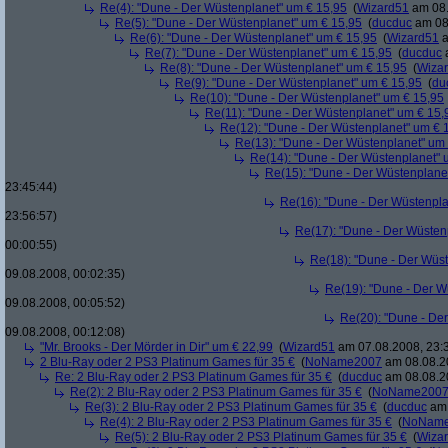
Re(4): "Dune - Der Wüstenplanet" um € 15,95
(
Wizard51
am 08.
Re(5): "Dune - Der Wüstenplanet" um € 15,95
(
ducduc
am 08.
Re(6): "Dune - Der Wüstenplanet" um € 15,95
(
Wizard51
a
Re(7): "Dune - Der Wüstenplanet" um € 15,95
(
ducduc
a
Re(8): "Dune - Der Wüstenplanet" um € 15,95
(
Wiza
Re(9): "Dune - Der Wüstenplanet" um € 15,95
(
du
Re(10): "Dune - Der Wüstenplanet" um € 15,95
Re(11): "Dune - Der Wüstenplanet" um € 15,
Re(12): "Dune - Der Wüstenplanet" um € 
Re(13): "Dune - Der Wüstenplanet" um
Re(14): "Dune - Der Wüstenplanet" 
Re(15): "Dune - Der Wüstenplane
23:45:44)
Re(16): "Dune - Der Wüstenpla
23:56:57)
Re(17): "Dune - Der Wüsten
00:00:55)
Re(18): "Dune - Der Wüs
09.08.2008, 00:02:35)
Re(19): "Dune - Der W
09.08.2008, 00:05:52)
Re(20): "Dune - De
09.08.2008, 00:12:08)
"Mr. Brooks - Der Mörder in Dir" um € 22,99
(
Wizard51
am 07.08.2008, 23:
2 Blu-Ray oder 2 PS3 Platinum Games für 35 €
(
NoName2007
am 08.08.20
Re: 2 Blu-Ray oder 2 PS3 Platinum Games für 35 €
(
ducduc
am 08.08.20
Re(2): 2 Blu-Ray oder 2 PS3 Platinum Games für 35 €
(
NoName200
Re(3): 2 Blu-Ray oder 2 PS3 Platinum Games für 35 €
(
ducduc
am 
Re(4): 2 Blu-Ray oder 2 PS3 Platinum Games für 35 €
(
NoNam
Re(5): 2 Blu-Ray oder 2 PS3 Platinum Games für 35 €
(
Wiza