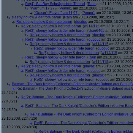
Re(4): Blu Ray Schnäppchen Thread
(
Rain
am 21.10.2008, 10:25:
"War" um 17,97,-
(
Pomm1
am 22.10.2008, 13:34:22)
"Ocean's Eleven" um 11,97,-
(
Pomm1
am 22.10.2008, 13:36:
sleepy hollow & der rote baron
(
Rain
am 23.10.2008, 08:13:37)
Re: sleepy hollow & der rote baron
(
ducduc
am 23.10.2008, 10:22:17)
Re(2): sleepy hollow & der rote baron
(
w114/115
am 23.10.2008, 10:
Re(3): sleepy hollow & der rote baron
(
User6465
am 23.10.2008, 1
Re(4): sleepy hollow & der rote baron
(
ducduc
am 23.10.2008, 
Re(3): sleepy hollow & der rote baron
(
ducduc
am 23.10.2008, 10:
Re(4): sleepy hollow & der rote baron
(
w114/115
am 23.10.2008
Re(5): sleepy hollow & der rote baron
(
ducduc
am 23.10.2008
Re(6): sleepy hollow & der rote baron
(
w114/115
am 23.10
Re(3): sleepy hollow & der rote baron
(
Rain
am 23.10.2008, 11:12
Re(4): sleepy hollow & der rote baron
(
w114/115
am 23.10.2008,
Re(2): sleepy hollow & der rote baron
(
playaz
am 23.10.2008, 22:42:
Re(3): sleepy hollow & der rote baron
(
ducduc
am 23.10.2008, 22:
Re(4): sleepy hollow & der rote baron
(
playaz
am 23.10.2008, 2
Re(5): sleepy hollow & der rote baron
(
ducduc
am 23.10.2008
Batman - The Dark Knight (Collector's Edition inklusive Batpod aus Glas) [B
Re: Batman - The Dark Knight (Collector's Edition inklusive Batpod aus G
22:42:24)
Re(2): Batman - The Dark Knight (Collector's Edition inklusive Batpod 
22:43:21)
Re(3): Batman - The Dark Knight (Collector's Edition inklusive Batp
22:45:39)
Re(4): Batman - The Dark Knight (Collector's Edition inklusive B
23.10.2008, 22:47:26)
Re(5): Batman - The Dark Knight (Collector's Edition inklusive
23.10.2008, 22:49:30)
Re(6): Batman - The Dark Knight (Collector's Edition inklus