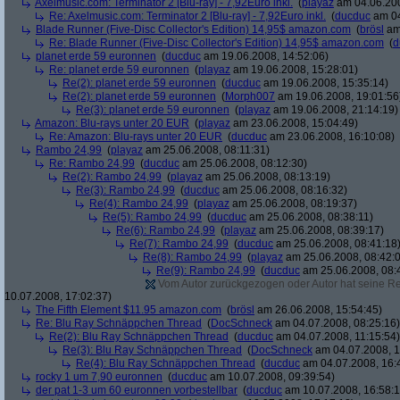
Axelmusic.com: Terminator 2 [Blu-ray] - 7,92Euro inkl.
(
playaz
am 04.06.200
Re: Axelmusic.com: Terminator 2 [Blu-ray] - 7,92Euro inkl.
(
ducduc
am 04
Blade Runner (Five-Disc Collector's Edition) 14,95$ amazon.com
(
brösl
am 
Re: Blade Runner (Five-Disc Collector's Edition) 14,95$ amazon.com
(
d
planet erde 59 euronnen
(
ducduc
am 19.06.2008, 14:52:06)
Re: planet erde 59 euronnen
(
playaz
am 19.06.2008, 15:28:01)
Re(2): planet erde 59 euronnen
(
ducduc
am 19.06.2008, 15:35:14)
Re(2): planet erde 59 euronnen
(
Morph007
am 19.06.2008, 19:01:56
Re(3): planet erde 59 euronnen
(
playaz
am 19.06.2008, 21:14:19)
Amazon: Blu-rays unter 20 EUR
(
playaz
am 23.06.2008, 15:04:49)
Re: Amazon: Blu-rays unter 20 EUR
(
ducduc
am 23.06.2008, 16:10:08)
Rambo 24,99
(
playaz
am 25.06.2008, 08:11:31)
Re: Rambo 24,99
(
ducduc
am 25.06.2008, 08:12:30)
Re(2): Rambo 24,99
(
playaz
am 25.06.2008, 08:13:19)
Re(3): Rambo 24,99
(
ducduc
am 25.06.2008, 08:16:32)
Re(4): Rambo 24,99
(
playaz
am 25.06.2008, 08:19:37)
Re(5): Rambo 24,99
(
ducduc
am 25.06.2008, 08:38:11)
Re(6): Rambo 24,99
(
playaz
am 25.06.2008, 08:39:17)
Re(7): Rambo 24,99
(
ducduc
am 25.06.2008, 08:41:18
Re(8): Rambo 24,99
(
playaz
am 25.06.2008, 08:42:
Re(9): Rambo 24,99
(
ducduc
am 25.06.2008, 08:
Vom Autor zurückgezogen oder Autor hat seine Regi
10.07.2008, 17:02:37)
The Fifth Element $11.95 amazon.com
(
brösl
am 26.06.2008, 15:54:45)
Re: Blu Ray Schnäppchen Thread
(
DocSchneck
am 04.07.2008, 08:25:16)
Re(2): Blu Ray Schnäppchen Thread
(
ducduc
am 04.07.2008, 11:15:54)
Re(3): Blu Ray Schnäppchen Thread
(
DocSchneck
am 04.07.2008, 1
Re(4): Blu Ray Schnäppchen Thread
(
ducduc
am 04.07.2008, 16:
rocky 1 um 7,90 euronnen
(
ducduc
am 10.07.2008, 09:39:54)
der pat 1-3 um 60 euronnen vorbestellbar
(
ducduc
am 10.07.2008, 16:58:1