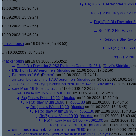
Re(16): 2 Blu-Ray oder 2 PS3 
19.09.2008, 15:36:47)
Re(17): 2 Blu-Ray oder 2 P
19.09.2008, 15:39:24)
Re(18): 2 Blu-Ray oder 2
19.09.2008, 15:42:55)
Re(19): 2 Blu-Ray ode
19.09.2008, 15:46:23)
Re(20): 2 Blu-Ray 
(
hackenbush
am 19.09.2008, 15:48:53)
Re(21): 2 Blu-Ra
am 19.09.2008, 15:49:26)
Re(22): 2 Blu
(
hackenbush
am 19.09.2008, 15:50:52)
Re: 2 Blu-Ray oder 2 PS3 Platinum Games für 35 €
(
Devil's Sidekick
am 
MIB 1 um 18,97 euronnen
(
ducduc
am 11.08.2008, 17:02:56)
Blu-rays ab 16 €
(
Pomm1
am 11.08.2008, 17:24:11)
amazon blu ray um je 17,97 euronnen
(
ducduc
am 30.08.2008, 10:01:16)
"Asterix bei den Olympischen Spielen" um € 14,90
(
Wizard51
am 08.09.200
saw IV um 19,90
(
ducduc
am 11.09.2008, 12:20:55)
Re: saw IV um 19,90
(
Flo061180
am 11.09.2008, 15:14:53)
Re(2): saw IV um 19,90
(
ducduc
am 11.09.2008, 15:22:14)
Re(3): saw IV um 19,90
(
Flo061180
am 11.09.2008, 15:45:46)
Re(4): saw IV um 19,90
(
ducduc
am 11.09.2008, 15:46:45)
Re(5): saw IV um 19,90
(
Flo061180
am 11.09.2008, 15:48:15
Re(6): saw IV um 19,90
(
ducduc
am 11.09.2008, 15:49:48
Re(7): saw IV um 19,90
(
Flo061180
am 11.09.2008, 16:
Re(8): saw IV um 19,90
(
ducduc
am 11.09.2008, 16:
grindhouse box - jetzt vorbestellen um 29,90
(
ducduc
am 11.09.2008, 22:1
Re: grindhouse box - jetzt vorbestellen um 29,90
(
playaz
am 12.09.2008,