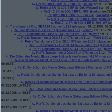
Re(11): 2 BR für 30€, 5 BR für 99€
(
ducduc
a
Re(7): 2 BR für 30€, 5 BR für 99€
(
kaukus
am 03.12.200
Re(8): 2 BR für 30€, 5 BR für 99€
(
Wizard51
am 03.1
Re(9): 2 BR für 30€, 5 BR für 99€
(
kaukus
am 03.1
Re(10): 2 BR für 30€, 5 BR für 99€
(
Wizard51
a
Re(11): 2 BR für 30€, 5 BR für 99€
(
kaukus
a
Re(12): 2 BR für 30€, 5 BR für 99€
(
Wiza
Transformers 2 Disc SE 14,97€ nur am 1.12.!
(
playaz
am 01.12.2008, 09:2
Re: Transformers 2 Disc SE 14,97€ nur am 1.12.!
(
Pomm1
am 01.12.200
Re(2): Transformers 2 Disc SE 14,97€ nur am 1.12.!
(
playaz
am 01.12
Re(3): Transformers 2 Disc SE 14,97€ nur am 1.12.!
(
Flo061180
am
Re(4): Transformers 2 Disc SE 14,97€ nur am 1.12.!
(
playaz
am 
Re(5): Transformers 2 Disc SE 14,97€ nur am 1.12.!
(
Flo061
Re(6): Transformers 2 Disc SE 14,97€ nur am 1.12.!
(
play
Re(7): Transformers 2 Disc SE 14,97€ nur am 1.12.!
(
Fl
Der Schuh des Manitu (Extra Large Edition & Kinofassung) 6,97€ -- nur am
Re: Der Schuh des Manitu (Extra Large Edition & Kinofassung) 6,97€ -- 
09:16:35)
Re(2): Der Schuh des Manitu (Extra Large Edition & Kinofassung) 6,9
10:23:42)
Re(3): Der Schuh des Manitu (Extra Large Edition & Kinofassung) 6
10:29:12)
Re(4): Der Schuh des Manitu (Extra Large Edition & Kinofassung
03.12.2008, 10:45:36)
Re(5): Der Schuh des Manitu (Extra Large Edition & Kinofass
03.12.2008, 14:59:16)
Re(6): Der Schuh des Manitu (Extra Large Edition & Kinofa
03.12.2008, 15:10:19)
Re(7): Der Schuh des Manitu (Extra Large Edition & Kin
03.12.2008, 15:12:32)
Re(8): Der Schuh des Manitu (Extra Large Edition & 