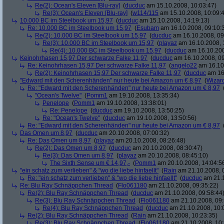
Re(2): Ocean's Eleven [Blu-ray]
(
ducduc
am 15.10.2008, 10:03:47)
Re(3): Ocean's Eleven [Blu-ray]
(
w114/115
am 15.10.2008, 10:09:
10.000 BC im Steelbook um 15,97
(
ducduc
am 15.10.2008, 14:19:13)
Re: 10.000 BC im Steelbook um 15,97
(
Esubam
am 16.10.2008, 09:10:
Re(2): 10.000 BC im Steelbook um 15,97
(
ducduc
am 16.10.2008, 09
Re(3): 10.000 BC im Steelbook um 15,97
(
playaz
am 16.10.2008, 
Re(4): 10.000 BC im Steelbook um 15,97
(
ducduc
am 16.10.200
Keinohrhasen 15,97 Der schwarze Falke 11,97
(
ducduc
am 16.10.2008, 09
Re: Keinohrhasen 15,97 Der schwarze Falke 11,97
(
angelo22
am 16.10.
Re(2): Keinohrhasen 15,97 Der schwarze Falke 11,97
(
ducduc
am 16.
"Edward mit den Scherenhänden" nur heute bei Amazon um € 8,97
(
Wizar
Re: "Edward mit den Scherenhänden" nur heute bei Amazon um € 8,97
"Ocean's Twelve"
(
Pomm1
am 19.10.2008, 13:35:34)
Penelope
(
Pomm1
am 19.10.2008, 13:38:01)
Re: Penelope
(
ducduc
am 19.10.2008, 13:50:25)
Re: "Ocean's Twelve"
(
ducduc
am 19.10.2008, 13:50:56)
Re: "Edward mit den Scherenhänden" nur heute bei Amazon um € 8,97
Das Omen um 8,97
(
ducduc
am 20.10.2008, 07:00:32)
Re: Das Omen um 8,97
(
playaz
am 20.10.2008, 08:26:48)
Re(2): Das Omen um 8,97
(
ducduc
am 20.10.2008, 08:30:47)
Re(3): Das Omen um 8,97
(
playaz
am 20.10.2008, 08:45:10)
The Sixth Sense um € 14,97,-
(
Pomm1
am 20.10.2008, 14:04:5
"ein schatz zum verlieben" & "wo die liebe hinfaellt"
(
Rain
am 21.10.2008, 
Re: "ein schatz zum verlieben" & "wo die liebe hinfaellt"
(
ducduc
am 21.1
Re: Blu Ray Schnäppchen Thread
(
Flo061180
am 21.10.2008, 09:35:22)
Re(2): Blu Ray Schnäppchen Thread
(
ducduc
am 21.10.2008, 09:58:44
Re(3): Blu Ray Schnäppchen Thread
(
Flo061180
am 21.10.2008, 09:
Re(4): Blu Ray Schnäppchen Thread
(
ducduc
am 21.10.2008, 10:
Re(2): Blu Ray Schnäppchen Thread
(
Rain
am 21.10.2008, 10:23:35)
Re(3): Blu Ray Schnäppchen Thread
(
Flo061180
am 21.10.2008, 10: