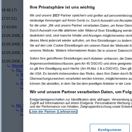
Re(16): Men in Black um £12.33
Re(17): Men in Black um £12
Ihre Privatsphäre ist uns wichtig
16:48:17)
Re(18): Men in Black um 
Wir und unsere
1017
-Partner speichern und greifen auf personenbezo
17:37:21)
eindeutige Kennungen auf Ihrem Gerät zu. Durch Auswahl von Akzeptier
Re(19): Men in Black u
für die unter „Wir und unsere Partner verarbeiten Daten, um Ihnen Dien
17:43:00)
Durch Auswahl von Alle ablehnen oder Widerruf Ihrer Einwilligung werde
Re(20): Men in Blac
deaktiviert sind, sind manche Inhalte und Anzeigen möglicherweise nicht
15.05.2008, 17:46:13)
Re(21): Men in B
dieses Menü jederzeit wieder aufrufen, um Ihre Einstellungen zu ändern 
15.05.2008, 17:49:46)
Sie auf den Link Cookie-Einstellungen am unteren Rand der Webseite kli
Re(22): Men in
unseres Website. Weitere Informationen finden Sie in unserer Datensch
15.05.2008, 18:07:18)
Re(23): Men
Sofern Ihre getroffenen Einstellungen auch Anbieter umfassen, die Daten
15.05.2008, 18:13:17)
Angemessenheitsbeschlusses gem Art 45 DSGVO und ohne geeignete G
Wieviele blus/hd-dvds habt ihr schon?
(
brösl
am 15.05.2008, 18:06:08)
so gilt Ihre Einwilligung auch hierfür (Art 49 Abs 1 lit a DSGVO). Dies gi
Re: Wieviele blus/hd-dvds habt ihr schon?
(
ducduc
am 15.05.2008, 18:0
die USA. Es besteht insbesondere das Risiko, dass Ihre Daten durch B
Re(2): Wieviele blus/hd-dvds habt ihr schon?
(
brösl
am 15.05.2008, 1
Überwachungszwecken verarbeitet werden können, möglicherweise auc
Re(3): Wieviele blus/hd-dvds habt ihr schon?
(
ducduc
am 15.05.20
Re(2): Wieviele blus/hd-dvds habt ihr schon?
(
hackenbush
am 15.05.
können Sie abstellen, in dem Sie bei dem jeweiligen Anbieter in der Liste
Re(3): Wieviele blus/hd-dvds habt ihr schon?
(
ducduc
am 16.05.20
Wir und unsere Partner verarbeiten Daten, um Folg
Re(4): Wieviele blus/hd-dvds habt ihr schon?
(
hackenbush
am 1
Re(5): Wieviele blus/hd-dvds habt ihr schon?
(
ducduc
am 16.
Endgeräteeigenschaften zur Identifikation aktiv abfragen. Verwendung 
Re(6): Wieviele blus/hd-dvds habt ihr schon?
(
hackenbus
Zugriff auf Informationen auf einem Endgerät. Personalisierte Werbung
Re: Wieviele blus/hd-dvds habt ihr schon?
(
"without"
am 15.05.2008, 18
und der Performance von Inhalten, Zielgruppenforschung sowie Entwic
Re(2): Wieviele blus/hd-dvds habt ihr schon?
(
ducduc
am 15.05.2008,
Liste der Partner (Lieferanten)
Re(3): Wieviele blus/hd-dvds habt ihr schon?
(
"without"
am 15.05.2
Re(4): Wieviele blus/hd-dvds habt ihr schon?
(
ducduc
am 15.05.
Re(5): Wieviele blus/hd-dvds habt ihr schon?
(
"without"
am 15
Re(6): Wieviele blus/hd-dvds habt ihr schon?
(
ducduc
am 1
Konfigurieren