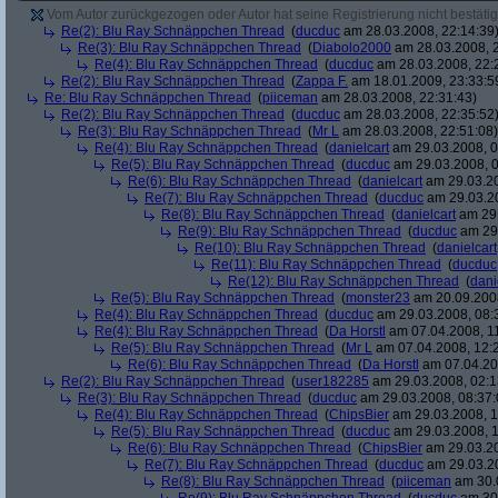
Vom Autor zurückgezogen oder Autor hat seine Registrierung nicht bestätig
Re(2): Blu Ray Schnäppchen Thread
(
ducduc
am 28.03.2008, 22:14:39
Re(3): Blu Ray Schnäppchen Thread
(
Diabolo2000
am 28.03.2008, 2
Re(4): Blu Ray Schnäppchen Thread
(
ducduc
am 28.03.2008, 22:
Re(2): Blu Ray Schnäppchen Thread
(
Zappa F.
am 18.01.2009, 23:33:5
Re: Blu Ray Schnäppchen Thread
(
piiceman
am 28.03.2008, 22:31:43)
Re(2): Blu Ray Schnäppchen Thread
(
ducduc
am 28.03.2008, 22:35:52
Re(3): Blu Ray Schnäppchen Thread
(
Mr L
am 28.03.2008, 22:51:08)
Re(4): Blu Ray Schnäppchen Thread
(
danielcart
am 29.03.2008, 0
Re(5): Blu Ray Schnäppchen Thread
(
ducduc
am 29.03.2008, 0
Re(6): Blu Ray Schnäppchen Thread
(
danielcart
am 29.03.20
Re(7): Blu Ray Schnäppchen Thread
(
ducduc
am 29.03.20
Re(8): Blu Ray Schnäppchen Thread
(
danielcart
am 29.
Re(9): Blu Ray Schnäppchen Thread
(
ducduc
am 29.
Re(10): Blu Ray Schnäppchen Thread
(
danielcart
Re(11): Blu Ray Schnäppchen Thread
(
ducduc
Re(12): Blu Ray Schnäppchen Thread
(
dani
Re(5): Blu Ray Schnäppchen Thread
(
monster23
am 20.09.2008
Re(4): Blu Ray Schnäppchen Thread
(
ducduc
am 29.03.2008, 08:
Re(4): Blu Ray Schnäppchen Thread
(
Da Horstl
am 07.04.2008, 11
Re(5): Blu Ray Schnäppchen Thread
(
Mr L
am 07.04.2008, 12:
Re(6): Blu Ray Schnäppchen Thread
(
Da Horstl
am 07.04.20
Re(2): Blu Ray Schnäppchen Thread
(
user182285
am 29.03.2008, 02:1
Re(3): Blu Ray Schnäppchen Thread
(
ducduc
am 29.03.2008, 08:37:
Re(4): Blu Ray Schnäppchen Thread
(
ChipsBier
am 29.03.2008, 1
Re(5): Blu Ray Schnäppchen Thread
(
ducduc
am 29.03.2008, 1
Re(6): Blu Ray Schnäppchen Thread
(
ChipsBier
am 29.03.20
Re(7): Blu Ray Schnäppchen Thread
(
ducduc
am 29.03.20
Re(8): Blu Ray Schnäppchen Thread
(
piiceman
am 30.0