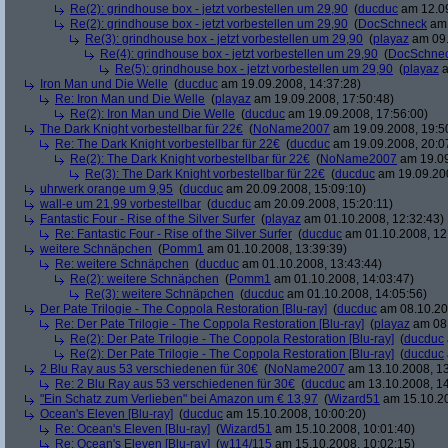
Re(2): grindhouse box - jetzt vorbestellen um 29,90
(
ducduc
am 12.09
Re(2): grindhouse box - jetzt vorbestellen um 29,90
(
DocSchneck
am 
Re(3): grindhouse box - jetzt vorbestellen um 29,90
(
playaz
am 09.
Re(4): grindhouse box - jetzt vorbestellen um 29,90
(
DocSchne
Re(5): grindhouse box - jetzt vorbestellen um 29,90
(
playaz
a
Iron Man und Die Welle
(
ducduc
am 19.09.2008, 14:37:28)
Re: Iron Man und Die Welle
(
playaz
am 19.09.2008, 17:50:48)
Re(2): Iron Man und Die Welle
(
ducduc
am 19.09.2008, 17:56:00)
The Dark Knight vorbestellbar für 22€
(
NoName2007
am 19.09.2008, 19:5
Re: The Dark Knight vorbestellbar für 22€
(
ducduc
am 19.09.2008, 20:0
Re(2): The Dark Knight vorbestellbar für 22€
(
NoName2007
am 19.09
Re(3): The Dark Knight vorbestellbar für 22€
(
ducduc
am 19.09.200
uhrwerk orange um 9,95
(
ducduc
am 20.09.2008, 15:09:10)
wall-e um 21,99 vorbestellbar
(
ducduc
am 20.09.2008, 15:20:11)
Fantastic Four - Rise of the Silver Surfer
(
playaz
am 01.10.2008, 12:32:43)
Re: Fantastic Four - Rise of the Silver Surfer
(
ducduc
am 01.10.2008, 12
weitere Schnäpchen
(
Pomm1
am 01.10.2008, 13:39:39)
Re: weitere Schnäpchen
(
ducduc
am 01.10.2008, 13:43:44)
Re(2): weitere Schnäpchen
(
Pomm1
am 01.10.2008, 14:03:47)
Re(3): weitere Schnäpchen
(
ducduc
am 01.10.2008, 14:05:56)
Der Pate Trilogie - The Coppola Restoration [Blu-ray]
(
ducduc
am 08.10.20
Re: Der Pate Trilogie - The Coppola Restoration [Blu-ray]
(
playaz
am 08.
Re(2): Der Pate Trilogie - The Coppola Restoration [Blu-ray]
(
ducduc
Re(2): Der Pate Trilogie - The Coppola Restoration [Blu-ray]
(
ducduc
2 Blu Ray aus 53 verschiedenen für 30€
(
NoName2007
am 13.10.2008, 13
Re: 2 Blu Ray aus 53 verschiedenen für 30€
(
ducduc
am 13.10.2008, 14
"Ein Schatz zum Verlieben" bei Amazon um € 13,97
(
Wizard51
am 15.10.20
Ocean's Eleven [Blu-ray]
(
ducduc
am 15.10.2008, 10:00:20)
Re: Ocean's Eleven [Blu-ray]
(
Wizard51
am 15.10.2008, 10:01:40)
Re: Ocean's Eleven [Blu-ray]
(
w114/115
am 15.10.2008, 10:02:15)