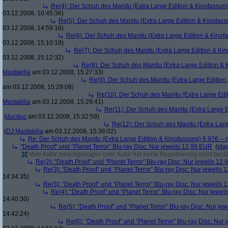
Re(4): Der Schuh des Manitu (Extra Large Edition & Kinofassung
03.12.2008, 10:45:36)
Re(5): Der Schuh des Manitu (Extra Large Edition & Kinofass
03.12.2008, 14:59:16)
Re(6): Der Schuh des Manitu (Extra Large Edition & Kinofa
03.12.2008, 15:10:19)
Re(7): Der Schuh des Manitu (Extra Large Edition & Kin
03.12.2008, 15:12:32)
Re(8): Der Schuh des Manitu (Extra Large Edition & 
Mastakilla
am 03.12.2008, 15:27:33)
Re(9): Der Schuh des Manitu (Extra Large Edition 
am 03.12.2008, 15:29:08)
Re(10): Der Schuh des Manitu (Extra Large Edit
Mastakilla
am 03.12.2008, 15:29:41)
Re(11): Der Schuh des Manitu (Extra Large E
(
ducduc
am 03.12.2008, 15:32:59)
Re(12): Der Schuh des Manitu (Extra Larg
(
DJ Mastakilla
am 03.12.2008, 15:36:02)
Re: Der Schuh des Manitu (Extra Large Edition & Kinofassung) 6,97€ -- 
“Death Proof” und “Planet Terror” Blu-ray Disc: Nur jeweils 12,99 EUR
(
pla
Vom Autor zurückgezogen oder Autor hat seine Registrierung nicht bestä
Re(2): “Death Proof” und “Planet Terror” Blu-ray Disc: Nur jeweils 12
Re(3): “Death Proof” und “Planet Terror” Blu-ray Disc: Nur jeweils
14:34:35)
Re(3): “Death Proof” und “Planet Terror” Blu-ray Disc: Nur jeweils
Re(4): “Death Proof” und “Planet Terror” Blu-ray Disc: Nur jewe
14:40:30)
Re(5): “Death Proof” und “Planet Terror” Blu-ray Disc: Nur je
14:42:24)
Re(6): “Death Proof” und “Planet Terror” Blu-ray Disc: Nur