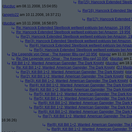
Re(15): Hancock Extended Steelb
(
ducduc
am 08.11.2008, 15:04:05)
Re(16): Hancock Extended Stee
(
angelo22
am 10.11.2008, 16:37:21)
Re(17): Hancock Extended S
(
ducduc
am 10.11.2008, 16:58:07)
Re: Hancock Extended Steelbook weltweit exklusiv bei Amazon, 19,95€
Re: Hancock Extended Steelbook weltweit exklusiv bei Amazon, 19,95€
Re(2): Hancock Extended Steelbook weltweit exklusiv bei Amazon, 1
Re(3): Hancock Extended Steelbook weltweit exklusiv bei Amazon,
Re(4): Hancock Extended Steelbook weltweit exklusiv bei Amaz
Re(5): Hancock Extended Steelbook weltweit exklusiv bei A
Die Legende von Omar - The Keeper [Blu-ray] 10,95€
(
playaz
am 11.11.200
Re: Die Legende von Omar - The Keeper [Blu-ray] 10,95€
(
ducduc
am 11
Kill Bill 1+2, Wanted, American Gangster, The Dark Knight
(
ducduc
am 18.1
Re: Kill Bill 1+2, Wanted, American Gangster, The Dark Knight
(
DJ Masta
Re(2): Kill Bill 1+2, Wanted, American Gangster, The Dark Knight
(
pla
Re(2): Kill Bill 1+2, Wanted, American Gangster, The Dark Knight
(
du
Re(3): Kill Bill 1+2, Wanted, American Gangster, The Dark Knight
(
Re(4): Kill Bill 1+2, Wanted, American Gangster, The Dark Knigh
Re(4): Kill Bill 1+2, Wanted, American Gangster, The Dark Knigh
Re(5): Kill Bill 1+2, Wanted, American Gangster, The Dark Kni
Re(5): Kill Bill 1+2, Wanted, American Gangster, The Dark Kni
Re(6): Kill Bill 1+2, Wanted, American Gangster, The Dark 
Re(5): Kill Bill 1+2, Wanted, American Gangster, The Dark Kni
Re(6): Kill Bill 1+2, Wanted, American Gangster, The Dark 
Re(7): Kill Bill 1+2, Wanted, American Gangster, The Da
16:36:26)
Re(8): Kill Bill 1+2, Wanted, American Gangster, The
Re(9): Kill Bill 1+2, Wanted, American Gangster, T