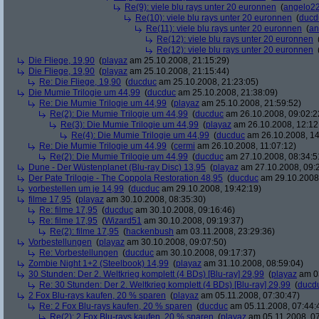
Re(9): viele blu rays unter 20 euronnen
(
angelo2
Re(10): viele blu rays unter 20 euronnen
(
ducd
Re(11): viele blu rays unter 20 euronnen
(
an
Re(12): viele blu rays unter 20 euronnen
Re(12): viele blu rays unter 20 euronnen
Die Fliege, 19,90
(
playaz
am 25.10.2008, 21:15:29)
Die Fliege, 19,90
(
playaz
am 25.10.2008, 21:15:44)
Re: Die Fliege, 19,90
(
ducduc
am 25.10.2008, 21:23:05)
Die Mumie Trilogie um 44,99
(
ducduc
am 25.10.2008, 21:38:09)
Re: Die Mumie Trilogie um 44,99
(
playaz
am 25.10.2008, 21:59:52)
Re(2): Die Mumie Trilogie um 44,99
(
ducduc
am 26.10.2008, 09:02:2
Re(3): Die Mumie Trilogie um 44,99
(
playaz
am 26.10.2008, 12:12
Re(4): Die Mumie Trilogie um 44,99
(
ducduc
am 26.10.2008, 14
Re: Die Mumie Trilogie um 44,99
(
cermi
am 26.10.2008, 11:07:12)
Re(2): Die Mumie Trilogie um 44,99
(
ducduc
am 27.10.2008, 08:34:5
Dune - Der Wüstenplanet (Blu-ray Disc) 13,95
(
playaz
am 27.10.2008, 09:
Der Pate Trilogie - The Coppola Restoration 48,95
(
ducduc
am 29.10.2008,
vorbestellen um je 14,99
(
ducduc
am 29.10.2008, 19:42:19)
filme 17,95
(
playaz
am 30.10.2008, 08:35:30)
Re: filme 17,95
(
ducduc
am 30.10.2008, 09:16:46)
Re: filme 17,95
(
Wizard51
am 30.10.2008, 09:19:37)
Re(2): filme 17,95
(
hackenbush
am 03.11.2008, 23:29:36)
Vorbestellungen
(
playaz
am 30.10.2008, 09:07:50)
Re: Vorbestellungen
(
ducduc
am 30.10.2008, 09:17:37)
Zombie Night 1+2 (Steelbook) 14,99
(
playaz
am 31.10.2008, 08:59:04)
30 Stunden: Der 2. Weltkrieg komplett (4 BDs) [Blu-ray] 29,99
(
playaz
am 03
Re: 30 Stunden: Der 2. Weltkrieg komplett (4 BDs) [Blu-ray] 29,99
(
ducd
2 Fox Blu-rays kaufen, 20 % sparen
(
playaz
am 05.11.2008, 07:30:47)
Re: 2 Fox Blu-rays kaufen, 20 % sparen
(
ducduc
am 05.11.2008, 07:44:
Re(2): 2 Fox Blu-rays kaufen, 20 % sparen
(
playaz
am 05.11.2008, 07