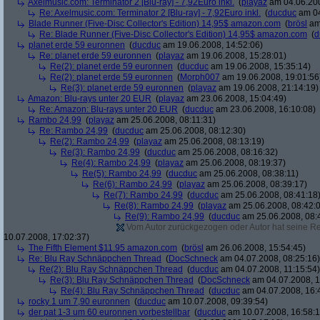
Axelmusic.com: Terminator 2 [Blu-ray] - 7,92Euro inkl.
(
playaz
am 04.06.200
Re: Axelmusic.com: Terminator 2 [Blu-ray] - 7,92Euro inkl.
(
ducduc
am 04
Blade Runner (Five-Disc Collector's Edition) 14,95$ amazon.com
(
brösl
am 
Re: Blade Runner (Five-Disc Collector's Edition) 14,95$ amazon.com
(
d
planet erde 59 euronnen
(
ducduc
am 19.06.2008, 14:52:06)
Re: planet erde 59 euronnen
(
playaz
am 19.06.2008, 15:28:01)
Re(2): planet erde 59 euronnen
(
ducduc
am 19.06.2008, 15:35:14)
Re(2): planet erde 59 euronnen
(
Morph007
am 19.06.2008, 19:01:56
Re(3): planet erde 59 euronnen
(
playaz
am 19.06.2008, 21:14:19)
Amazon: Blu-rays unter 20 EUR
(
playaz
am 23.06.2008, 15:04:49)
Re: Amazon: Blu-rays unter 20 EUR
(
ducduc
am 23.06.2008, 16:10:08)
Rambo 24,99
(
playaz
am 25.06.2008, 08:11:31)
Re: Rambo 24,99
(
ducduc
am 25.06.2008, 08:12:30)
Re(2): Rambo 24,99
(
playaz
am 25.06.2008, 08:13:19)
Re(3): Rambo 24,99
(
ducduc
am 25.06.2008, 08:16:32)
Re(4): Rambo 24,99
(
playaz
am 25.06.2008, 08:19:37)
Re(5): Rambo 24,99
(
ducduc
am 25.06.2008, 08:38:11)
Re(6): Rambo 24,99
(
playaz
am 25.06.2008, 08:39:17)
Re(7): Rambo 24,99
(
ducduc
am 25.06.2008, 08:41:18
Re(8): Rambo 24,99
(
playaz
am 25.06.2008, 08:42:
Re(9): Rambo 24,99
(
ducduc
am 25.06.2008, 08:
Vom Autor zurückgezogen oder Autor hat seine Regi
10.07.2008, 17:02:37)
The Fifth Element $11.95 amazon.com
(
brösl
am 26.06.2008, 15:54:45)
Re: Blu Ray Schnäppchen Thread
(
DocSchneck
am 04.07.2008, 08:25:16)
Re(2): Blu Ray Schnäppchen Thread
(
ducduc
am 04.07.2008, 11:15:54)
Re(3): Blu Ray Schnäppchen Thread
(
DocSchneck
am 04.07.2008, 1
Re(4): Blu Ray Schnäppchen Thread
(
ducduc
am 04.07.2008, 16:
rocky 1 um 7,90 euronnen
(
ducduc
am 10.07.2008, 09:39:54)
der pat 1-3 um 60 euronnen vorbestellbar
(
ducduc
am 10.07.2008, 16:58:1