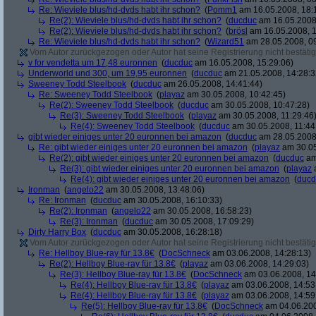
Re: Wieviele blus/hd-dvds habt ihr schon?
(
Pomm1
am 16.05.2008, 18:
Re(2): Wieviele blus/hd-dvds habt ihr schon?
(
ducduc
am 16.05.2008,
Re(2): Wieviele blus/hd-dvds habt ihr schon?
(
brösl
am 16.05.2008, 1
Re: Wieviele blus/hd-dvds habt ihr schon?
(
Wizard51
am 28.05.2008, 09
Vom Autor zurückgezogen oder Autor hat seine Registrierung nicht bestätig
v for vendetta um 17,48 euronnen
(
ducduc
am 16.05.2008, 15:29:06)
Underworld und 300, um 19,95 euronnen
(
ducduc
am 21.05.2008, 14:28:3
Sweeney Todd Steelbook
(
ducduc
am 26.05.2008, 14:41:44)
Re: Sweeney Todd Steelbook
(
playaz
am 30.05.2008, 10:42:45)
Re(2): Sweeney Todd Steelbook
(
ducduc
am 30.05.2008, 10:47:28)
Re(3): Sweeney Todd Steelbook
(
playaz
am 30.05.2008, 11:29:46
Re(4): Sweeney Todd Steelbook
(
ducduc
am 30.05.2008, 11:44
gibt wieder einiges unter 20 euronnen bei amazon
(
ducduc
am 28.05.2008,
Re: gibt wieder einiges unter 20 euronnen bei amazon
(
playaz
am 30.05
Re(2): gibt wieder einiges unter 20 euronnen bei amazon
(
ducduc
am
Re(3): gibt wieder einiges unter 20 euronnen bei amazon
(
playaz
a
Re(4): gibt wieder einiges unter 20 euronnen bei amazon
(
ducd
Ironman
(
angelo22
am 30.05.2008, 13:48:06)
Re: Ironman
(
ducduc
am 30.05.2008, 16:10:33)
Re(2): Ironman
(
angelo22
am 30.05.2008, 16:58:23)
Re(3): Ironman
(
ducduc
am 30.05.2008, 17:09:29)
Dirty Harry Box
(
ducduc
am 30.05.2008, 16:28:18)
Vom Autor zurückgezogen oder Autor hat seine Registrierung nicht bestätig
Re: Hellboy Blue-ray für 13.8€
(
DocSchneck
am 03.06.2008, 14:28:13)
Re(2): Hellboy Blue-ray für 13.8€
(
playaz
am 03.06.2008, 14:29:03)
Re(3): Hellboy Blue-ray für 13.8€
(
DocSchneck
am 03.06.2008, 14
Re(4): Hellboy Blue-ray für 13.8€
(
playaz
am 03.06.2008, 14:53
Re(4): Hellboy Blue-ray für 13.8€
(
playaz
am 03.06.2008, 14:59
Re(5): Hellboy Blue-ray für 13.8€
(
DocSchneck
am 04.06.200