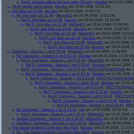
Re(2): amazon aktion blu rays unter 20 euro
(
ducduc
am 14.04.2008,
19,99 media markt aktion
(
ducduc
am 19.04.2008, 11:55:24)
Iron Man um 22,99
(
ducduc
am 29.04.2008, 14:50:15)
Re: Iron Man um 22,99
(
Wizard51
am 29.04.2008, 15:01:19)
Re(2): Iron Man um 22,99
(
ducduc
am 29.04.2008, 15:04:04)
Re(3): Iron Man um 22,99
(
Wizard51
am 29.04.2008, 15:06:54)
Re(4): Iron Man um 22,99
(
ducduc
am 29.04.2008, 15:08:52)
Re(5): Iron Man um 22,99
(
Wizard51
am 29.04.2008, 15:10:5
Re(6): Iron Man um 22,99
(
ducduc
am 29.04.2008, 15:13:
Re(7): Iron Man um 22,99
(
Wizard51
am 29.04.2008, 15
Re(8): Iron Man um 22,99
(
ducduc
am 29.04.2008, 1
Damages - Season 1 um € 53,44
(
Wizard51
am 29.04.2008, 15:08:40)
Re: Damages - Season 1 um € 53,44
(
ducduc
am 29.04.2008, 15:34:44
Re(2): Damages - Season 1 um € 53,44
(
Wizard51
am 29.04.2008, 1
Re(3): Damages - Season 1 um € 53,44
(
ducduc
am 29.04.2008, 1
Re(2): Damages - Season 1 um € 53,44
(
WESTGOTENKOENIG
am 14
Re(3): Damages - Season 1 um € 53,44
(
ducduc
am 14.05.2008, 1
Re(4): Damages - Season 1 um € 53,44
(
WESTGOTENKOENIG
Re(5): Damages - Season 1 um € 53,44
(
ducduc
am 14.05.20
Re(6): Damages - Season 1 um € 53,44
(
WESTGOTENKO
Re(7): Damages - Season 1 um € 53,44
(
ducduc
am 14.
Re(8): Damages - Season 1 um € 53,44
(
WESTGOT
Re(9): Damages - Season 1 um € 53,44
(
ducduc
a
Re(10): Damages - Season 1 um € 53,44
(
WES
Re: Damages - Season 1 um € 53,44
(
phj
am 14.05.2008, 19:09:53)
Re(2): Damages - Season 1 um € 53,44
(
Wizard51
am 14.05.2008, 1
Update: Damages - Season 1 um € 48,95
(
Wizard51
am 14.05.2008, 19
Update 2: Damages - Season 1 um € 45,32
(
Wizard51
am 30.05.2008, 1
The Stanley Kubrick Collection (Blu-Ray)
(
ducduc
am 13.05.2008, 12:10:5
Re: The Stanley Kubrick Collection (Blu-Ray)
(
ducduc
am 16.05.2008, 1