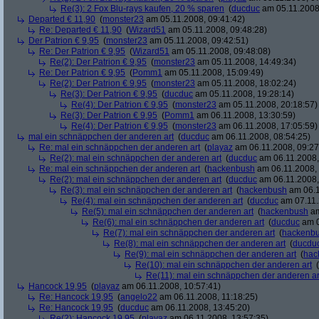
Re(3): 2 Fox Blu-rays kaufen, 20 % sparen
(
ducduc
am 05.11.2008,
Departed € 11,90
(
monster23
am 05.11.2008, 09:41:42)
Re: Departed € 11,90
(
Wizard51
am 05.11.2008, 09:48:28)
Der Patrion € 9,95
(
monster23
am 05.11.2008, 09:42:51)
Re: Der Patrion € 9,95
(
Wizard51
am 05.11.2008, 09:48:08)
Re(2): Der Patrion € 9,95
(
monster23
am 05.11.2008, 14:49:34)
Re: Der Patrion € 9,95
(
Pomm1
am 05.11.2008, 15:09:49)
Re(2): Der Patrion € 9,95
(
monster23
am 05.11.2008, 18:02:24)
Re(3): Der Patrion € 9,95
(
ducduc
am 05.11.2008, 19:28:14)
Re(4): Der Patrion € 9,95
(
monster23
am 05.11.2008, 20:18:57)
Re(3): Der Patrion € 9,95
(
Pomm1
am 06.11.2008, 13:30:59)
Re(4): Der Patrion € 9,95
(
monster23
am 06.11.2008, 17:05:59)
mal ein schnäppchen der anderen art
(
ducduc
am 06.11.2008, 08:54:25)
Re: mal ein schnäppchen der anderen art
(
playaz
am 06.11.2008, 09:27
Re(2): mal ein schnäppchen der anderen art
(
ducduc
am 06.11.2008,
Re: mal ein schnäppchen der anderen art
(
hackenbush
am 06.11.2008, 
Re(2): mal ein schnäppchen der anderen art
(
ducduc
am 06.11.2008,
Re(3): mal ein schnäppchen der anderen art
(
hackenbush
am 06.1
Re(4): mal ein schnäppchen der anderen art
(
ducduc
am 07.11.
Re(5): mal ein schnäppchen der anderen art
(
hackenbush
am
Re(6): mal ein schnäppchen der anderen art
(
ducduc
am 0
Re(7): mal ein schnäppchen der anderen art
(
hackenb
Re(8): mal ein schnäppchen der anderen art
(
ducdu
Re(9): mal ein schnäppchen der anderen art
(
hac
Re(10): mal ein schnäppchen der anderen art
(
Re(11): mal ein schnäppchen der anderen ar
Hancock 19,95
(
playaz
am 06.11.2008, 10:57:41)
Re: Hancock 19,95
(
angelo22
am 06.11.2008, 11:18:25)
Re: Hancock 19,95
(
ducduc
am 06.11.2008, 13:45:20)
Re(2): Hancock 19,95
(
playaz
am 06.11.2008, 13:57:35)