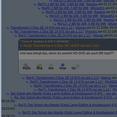
Re(11): 2 BR für 30€, 5 BR für 99€
(
ducduc
a
Re(7): 2 BR für 30€, 5 BR für 99€
(
kaukus
am 03.12.200
Re(8): 2 BR für 30€, 5 BR für 99€
(
Wizard51
am 03.1
Re(9): 2 BR für 30€, 5 BR für 99€
(
kaukus
am 03.1
Re(10): 2 BR für 30€, 5 BR für 99€
(
Wizard51
a
Re(11): 2 BR für 30€, 5 BR für 99€
(
kaukus
a
Re(12): 2 BR für 30€, 5 BR für 99€
(
Wiza
Transformers 2 Disc SE 14,97€ nur am 1.12.!
(
playaz
am 01.12.2008, 09:2
Re: Transformers 2 Disc SE 14,97€ nur am 1.12.!
(
Pomm1
am 01.12.200
Re(2): Transformers 2 Disc SE 14,97€ nur am 1.12.!
(
playaz
am 01.12
^
Forum
Heimkino & DVD
#
5169387
Re(3): Transformers 2 Disc SE 14,97€ nur am 1.12.!
Und was bringt das, wenn du sowohl HD-DVD als auch BR hast??
Re(4): Transformers 2 Disc SE 14,97€ nur am 1.12.!
(
playaz
am 
Re(5): Transformers 2 Disc SE 14,97€ nur am 1.12.!
(
Flo061
Re(6): Transformers 2 Disc SE 14,97€ nur am 1.12.!
(
play
Re(7): Transformers 2 Disc SE 14,97€ nur am 1.12.!
(
Fl
Der Schuh des Manitu (Extra Large Edition & Kinofassung) 6,97€ -- nur am
Re: Der Schuh des Manitu (Extra Large Edition & Kinofassung) 6,97€ -- 
09:16:35)
Re(2): Der Schuh des Manitu (Extra Large Edition & Kinofassung) 6,9
10:23:42)
Re(3): Der Schuh des Manitu (Extra Large Edition & Kinofassung) 6
10:29:12)