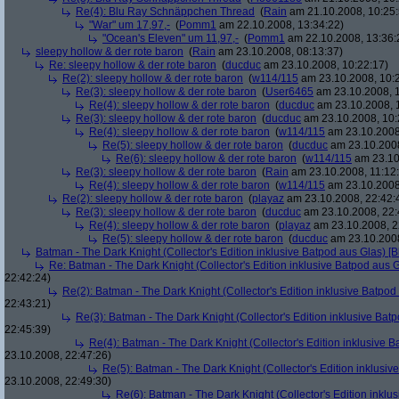
Re(4): Blu Ray Schnäppchen Thread
(
Rain
am 21.10.2008, 10:25:
"War" um 17,97,-
(
Pomm1
am 22.10.2008, 13:34:22)
"Ocean's Eleven" um 11,97,-
(
Pomm1
am 22.10.2008, 13:36:
sleepy hollow & der rote baron
(
Rain
am 23.10.2008, 08:13:37)
Re: sleepy hollow & der rote baron
(
ducduc
am 23.10.2008, 10:22:17)
Re(2): sleepy hollow & der rote baron
(
w114/115
am 23.10.2008, 10:
Re(3): sleepy hollow & der rote baron
(
User6465
am 23.10.2008, 1
Re(4): sleepy hollow & der rote baron
(
ducduc
am 23.10.2008, 
Re(3): sleepy hollow & der rote baron
(
ducduc
am 23.10.2008, 10:
Re(4): sleepy hollow & der rote baron
(
w114/115
am 23.10.2008
Re(5): sleepy hollow & der rote baron
(
ducduc
am 23.10.2008
Re(6): sleepy hollow & der rote baron
(
w114/115
am 23.10
Re(3): sleepy hollow & der rote baron
(
Rain
am 23.10.2008, 11:12
Re(4): sleepy hollow & der rote baron
(
w114/115
am 23.10.2008,
Re(2): sleepy hollow & der rote baron
(
playaz
am 23.10.2008, 22:42:
Re(3): sleepy hollow & der rote baron
(
ducduc
am 23.10.2008, 22:
Re(4): sleepy hollow & der rote baron
(
playaz
am 23.10.2008, 2
Re(5): sleepy hollow & der rote baron
(
ducduc
am 23.10.2008
Batman - The Dark Knight (Collector's Edition inklusive Batpod aus Glas) [B
Re: Batman - The Dark Knight (Collector's Edition inklusive Batpod aus G
22:42:24)
Re(2): Batman - The Dark Knight (Collector's Edition inklusive Batpod 
22:43:21)
Re(3): Batman - The Dark Knight (Collector's Edition inklusive Batp
22:45:39)
Re(4): Batman - The Dark Knight (Collector's Edition inklusive B
23.10.2008, 22:47:26)
Re(5): Batman - The Dark Knight (Collector's Edition inklusive
23.10.2008, 22:49:30)
Re(6): Batman - The Dark Knight (Collector's Edition inklus