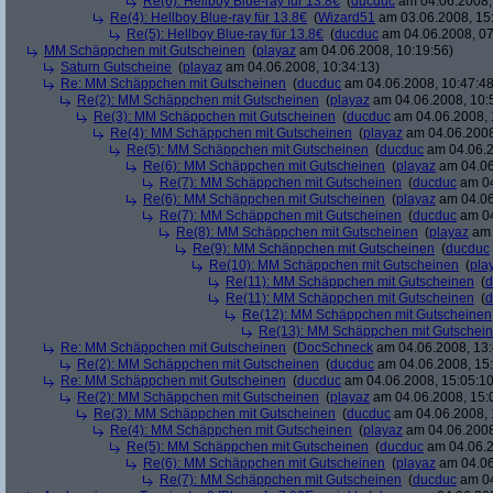
Re(6): Hellboy Blue-ray für 13.8€
(
ducduc
am 04.06.2008,
Re(4): Hellboy Blue-ray für 13.8€
(
Wizard51
am 03.06.2008, 15
Re(5): Hellboy Blue-ray für 13.8€
(
ducduc
am 04.06.2008, 07
MM Schäppchen mit Gutscheinen
(
playaz
am 04.06.2008, 10:19:56)
Saturn Gutscheine
(
playaz
am 04.06.2008, 10:34:13)
Re: MM Schäppchen mit Gutscheinen
(
ducduc
am 04.06.2008, 10:47:48
Re(2): MM Schäppchen mit Gutscheinen
(
playaz
am 04.06.2008, 10:
Re(3): MM Schäppchen mit Gutscheinen
(
ducduc
am 04.06.2008, 
Re(4): MM Schäppchen mit Gutscheinen
(
playaz
am 04.06.2008
Re(5): MM Schäppchen mit Gutscheinen
(
ducduc
am 04.06.2
Re(6): MM Schäppchen mit Gutscheinen
(
playaz
am 04.06
Re(7): MM Schäppchen mit Gutscheinen
(
ducduc
am 04
Re(6): MM Schäppchen mit Gutscheinen
(
playaz
am 04.06
Re(7): MM Schäppchen mit Gutscheinen
(
ducduc
am 04
Re(8): MM Schäppchen mit Gutscheinen
(
playaz
am 
Re(9): MM Schäppchen mit Gutscheinen
(
ducduc
Re(10): MM Schäppchen mit Gutscheinen
(
pla
Re(11): MM Schäppchen mit Gutscheinen
(
d
Re(11): MM Schäppchen mit Gutscheinen
(
d
Re(12): MM Schäppchen mit Gutscheinen
Re(13): MM Schäppchen mit Gutschei
Re: MM Schäppchen mit Gutscheinen
(
DocSchneck
am 04.06.2008, 13:
Re(2): MM Schäppchen mit Gutscheinen
(
ducduc
am 04.06.2008, 15:
Re: MM Schäppchen mit Gutscheinen
(
ducduc
am 04.06.2008, 15:05:10
Re(2): MM Schäppchen mit Gutscheinen
(
playaz
am 04.06.2008, 15:
Re(3): MM Schäppchen mit Gutscheinen
(
ducduc
am 04.06.2008, 
Re(4): MM Schäppchen mit Gutscheinen
(
playaz
am 04.06.2008
Re(5): MM Schäppchen mit Gutscheinen
(
ducduc
am 04.06.2
Re(6): MM Schäppchen mit Gutscheinen
(
playaz
am 04.06
Re(7): MM Schäppchen mit Gutscheinen
(
ducduc
am 04