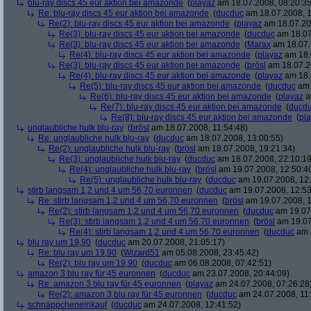
blu-ray discs 45 eur aktion bei amazonde
(
playaz
am 18.07.2008, 08:20:35
Re: blu-ray discs 45 eur aktion bei amazonde
(
ducduc
am 18.07.2008, 1
Re(2): blu-ray discs 45 eur aktion bei amazonde
(
playaz
am 18.07.200
Re(3): blu-ray discs 45 eur aktion bei amazonde
(
ducduc
am 18.07
Re(3): blu-ray discs 45 eur aktion bei amazonde
(
Marax
am 18.07.
Re(4): blu-ray discs 45 eur aktion bei amazonde
(
playaz
am 18.
Re(3): blu-ray discs 45 eur aktion bei amazonde
(
brösl
am 18.07.2
Re(4): blu-ray discs 45 eur aktion bei amazonde
(
playaz
am 18.
Re(5): blu-ray discs 45 eur aktion bei amazonde
(
ducduc
am 
Re(6): blu-ray discs 45 eur aktion bei amazonde
(
playaz
a
Re(7): blu-ray discs 45 eur aktion bei amazonde
(
ducd
Re(8): blu-ray discs 45 eur aktion bei amazonde
(
pl
unglaubliche hulk blu-ray
(
brösl
am 18.07.2008, 11:54:48)
Re: unglaubliche hulk blu-ray
(
ducduc
am 18.07.2008, 13:00:55)
Re(2): unglaubliche hulk blu-ray
(
brösl
am 18.07.2008, 19:21:34)
Re(3): unglaubliche hulk blu-ray
(
ducduc
am 18.07.2008, 22:10:19
Re(4): unglaubliche hulk blu-ray
(
brösl
am 19.07.2008, 12:50:4
Re(5): unglaubliche hulk blu-ray
(
ducduc
am 19.07.2008, 12:
stirb langsam 1,2 und 4 um 56,70 euronnen
(
ducduc
am 19.07.2008, 12:53
Re: stirb langsam 1,2 und 4 um 56,70 euronnen
(
brösl
am 19.07.2008, 1
Re(2): stirb langsam 1,2 und 4 um 56,70 euronnen
(
ducduc
am 19.07.
Re(3): stirb langsam 1,2 und 4 um 56,70 euronnen
(
brösl
am 19.07
Re(4): stirb langsam 1,2 und 4 um 56,70 euronnen
(
ducduc
am 1
blu ray um 19,90
(
ducduc
am 20.07.2008, 21:05:17)
Re: blu ray um 19,90
(
Wizard51
am 05.08.2008, 23:45:42)
Re(2): blu ray um 19,90
(
ducduc
am 06.08.2008, 07:42:51)
amazon 3 blu ray für 45 euronnen
(
ducduc
am 23.07.2008, 20:44:09)
Re: amazon 3 blu ray für 45 euronnen
(
playaz
am 24.07.2008, 07:26:28
Re(2): amazon 3 blu ray für 45 euronnen
(
ducduc
am 24.07.2008, 11:
schnäppcheneinkauf
(
ducduc
am 24.07.2008, 12:41:52)