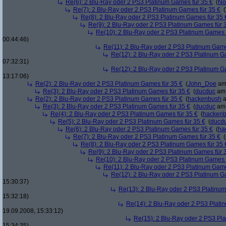
Re(6): 2 Blu-Ray oder 2 PS3 Platinum Games für 35 €
(
No
Re(7): 2 Blu-Ray oder 2 PS3 Platinum Games für 35 €
(
Re(8): 2 Blu-Ray oder 2 PS3 Platinum Games für 35 
Re(9): 2 Blu-Ray oder 2 PS3 Platinum Games für 
Re(10): 2 Blu-Ray oder 2 PS3 Platinum Games 
00:44:46)
Re(11): 2 Blu-Ray oder 2 PS3 Platinum Game
Re(12): 2 Blu-Ray oder 2 PS3 Platinum G
07:32:31)
Re(12): 2 Blu-Ray oder 2 PS3 Platinum G
13:17:06)
Re(2): 2 Blu-Ray oder 2 PS3 Platinum Games für 35 €
(
John_Doe
am 
Re(3): 2 Blu-Ray oder 2 PS3 Platinum Games für 35 €
(
ducduc
am 
Re(2): 2 Blu-Ray oder 2 PS3 Platinum Games für 35 €
(
hackenbush
a
Re(3): 2 Blu-Ray oder 2 PS3 Platinum Games für 35 €
(
ducduc
am 
Re(4): 2 Blu-Ray oder 2 PS3 Platinum Games für 35 €
(
hacken
Re(5): 2 Blu-Ray oder 2 PS3 Platinum Games für 35 €
(
ducd
Re(6): 2 Blu-Ray oder 2 PS3 Platinum Games für 35 €
(
ha
Re(7): 2 Blu-Ray oder 2 PS3 Platinum Games für 35 €
(
Re(8): 2 Blu-Ray oder 2 PS3 Platinum Games für 35 
Re(9): 2 Blu-Ray oder 2 PS3 Platinum Games für 
Re(10): 2 Blu-Ray oder 2 PS3 Platinum Games 
Re(11): 2 Blu-Ray oder 2 PS3 Platinum Game
Re(12): 2 Blu-Ray oder 2 PS3 Platinum G
15:30:37)
Re(13): 2 Blu-Ray oder 2 PS3 Platinum
15:32:18)
Re(14): 2 Blu-Ray oder 2 PS3 Plati
19.09.2008, 15:33:12)
Re(15): 2 Blu-Ray oder 2 PS3 Pl
15:34:35)