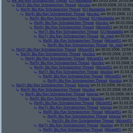
Re: Blu Ray Schnäppchen Thread
(
DJ Mastakilla
am 29.03.2008, 20:03:08
Re(2): Blu Ray Schnäppchen Thread
(
ducduc
am 29.03.2008, 20:11:26)
Re(3): Blu Ray Schnäppchen Thread
(
DJ Mastakilla
am 30.03.2008, 
Re(4): Blu Ray Schnäppchen Thread
(
ducduc
am 30.03.2008, 13:
Re(5): Blu Ray Schnäppchen Thread
(
DJ Mastakilla
am 30.03.2
Re(6): Blu Ray Schnäppchen Thread
(
ducduc
am 30.03.2008
Re(6): Blu Ray Schnäppchen Thread
(
Wizard51
am 30.03.20
Re(7): Blu Ray Schnäppchen Thread
(
DJ Mastakilla
am 30
Re(7): Blu Ray Schnäppchen Thread
(
dr_med
am 02.04.2
Re(8): Blu Ray Schnäppchen Thread
(
Wizard51
am 02.
Re(9): Blu Ray Schnäppchen Thread
(
dr_med
am 02
Re(2): Blu Ray Schnäppchen Thread
(
Wizard51
am 30.03.2008, 19:59:
Re(3): Blu Ray Schnäppchen Thread
(
ducduc
am 30.03.2008, 22:05:
Re(4): Blu Ray Schnäppchen Thread
(
Wizard51
am 30.03.2008, 2
Re(5): Blu Ray Schnäppchen Thread
(
ducduc
am 31.03.2008, 0
Re(6): Blu Ray Schnäppchen Thread
(
Wizard51
am 31.03.20
Re(7): Blu Ray Schnäppchen Thread
(
ducduc
am 31.03.20
Re(8): Blu Ray Schnäppchen Thread
(
Wizard51
am 31.
Re(9): Blu Ray Schnäppchen Thread
(
ducduc
am 31.
Re(2): Blu Ray Schnäppchen Thread
(
playaz
am 31.03.2008, 08:42:02)
Re(3): Blu Ray Schnäppchen Thread
(
ducduc
am 31.03.2008, 08:45:
Re(4): Blu Ray Schnäppchen Thread
(
playaz
am 31.03.2008, 08:4
Re(5): Blu Ray Schnäppchen Thread
(
ducduc
am 31.03.2008, 0
Re(6): Blu Ray Schnäppchen Thread
(
Wizard51
am 31.03.20
Re(7): Blu Ray Schnäppchen Thread
(
playaz
am 31.03.20
Re(8): Blu Ray Schnäppchen Thread
(
Wizard51
am 31.
Re(9): Blu Ray Schnäppchen Thread
(
playaz
am 31.
Re(10): Blu Ray Schnäppchen Thread
(
Wizard51
Re(7): Blu Ray Schnäppchen Thread
(
ducduc
am 31.03.20
Re(8): Blu Ray Schnäppchen Thread
(
Wizard51
am 31.