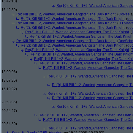
16:42:18)
Re(10): Kill Bill 1+2, Wanted, American Gangste
16:42:59)
Re: Kill Bill 1+2, Wanted, American Gangster, The Dark Knight
(
OoPee
a
Re(2): Kill Bill 1+2, Wanted, American Gangster, The Dark Knight
(
du
Re: Kill Bill 1+2, Wanted, American Gangster, The Dark Knight
(
DJ Masta
Re(2): Kill Bill 1+2, Wanted, American Gangster, The Dark Knight
(
du
Re(3): Kill Bill 1+2, Wanted, American Gangster, The Dark Knight
(
Re(4): Kill Bill 1+2, Wanted, American Gangster, The Dark Knigh
Re: Kill Bill 1+2, Wanted, American Gangster, The Dark Knight
(
DocSchn
Re(2): Kill Bill 1+2, Wanted, American Gangster, The Dark Knight
(
du
Re(3): Kill Bill 1+2, Wanted, American Gangster, The Dark Knight
(
Re(4): Kill Bill 1+2, Wanted, American Gangster, The Dark Knigh
Re(5): Kill Bill 1+2, Wanted, American Gangster, The Dark Kni
Re(6): Kill Bill 1+2, Wanted, American Gangster, The Dark 
Re(7): Kill Bill 1+2, Wanted, American Gangster, The Da
13:00:06)
Re(8): Kill Bill 1+2, Wanted, American Gangster, The
13:07:35)
Re(9): Kill Bill 1+2, Wanted, American Gangster, T
15:19:32)
Re(8): Kill Bill 1+2, Wanted, American Gangster, The
Re(9): Kill Bill 1+2, Wanted, American Gangster, T
20:53:36)
Re(10): Kill Bill 1+2, Wanted, American Gangste
20:54:27)
Re(6): Kill Bill 1+2, Wanted, American Gangster, The Dark 
Re(7): Kill Bill 1+2, Wanted, American Gangster, The Da
20:54:30)
Re(8): Kill Bill 1+2, Wanted, American Gangster, The
Kung Fu Panda 17,95
(
ducduc
am 19.11.2008, 10:30:52)