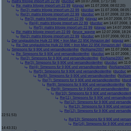
matrix trilogie import um 22,99
(
ducduc
am 10.07.2008, 17:17:18)
Re: matrix trilogie import um 22,99
(
playaz
am 11.07.2008, 08:02:20)
Re(2): matrix trilogie import um 22,99
(
ducduc
am 11.07.2008, 08:05:
Re(2): matrix trilogie import um 22,99
(
ducduc
am 11.07.2008, 22:26:
Re(3): matrix trilogie import um 22,99
(
playaz
am 14.07.2008, 07:5
Re(4): matrix trilogie import um 22,99
(
ducduc
am 14.07.2008, 1
Re(5): matrix trilogie import um 22,99
(
playaz
am 14.07.2008,
Re: matrix trilogie import um 22,99
(
bruce_wayne
am 12.07.2008, 18:24
Re(2): matrix trilogie import um 22,99
(
ducduc
am 13.07.2008, 00:21:
Der unglaubliche Hulk 22,99€ + Iron Man 22,95€ [Amazon.de]
(
playaz
am 1
Re: Der unglaubliche Hulk 22,99€ + Iron Man 22,95€ [Amazon.de]
(
duc
Simpsons für 9,90€ und versandkostenfrei
(
NoName2007
am 11.07.2008, 
Re: Simpsons für 9,90€ und versandkostenfrei
(
ducduc
am 11.07.2008, 
Re(2): Simpsons für 9,90€ und versandkostenfrei
(
NoName2007
am 1
Re(3): Simpsons für 9,90€ und versandkostenfrei
(
ducduc
am 11.0
Re(4): Simpsons für 9,90€ und versandkostenfrei
(
NoName200
Re(5): Simpsons für 9,90€ und versandkostenfrei
(
ducduc
am
Re(6): Simpsons für 9,90€ und versandkostenfrei
(
NoNam
Re(7): Simpsons für 9,90€ und versandkostenfrei
(
ducd
Re(8): Simpsons für 9,90€ und versandkostenfrei
(
N
Re(9): Simpsons für 9,90€ und versandkostenfrei
Re(10): Simpsons für 9,90€ und versandkostenf
Re(11): Simpsons für 9,90€ und versandkost
Re(12): Simpsons für 9,90€ und versandko
Re(13): Simpsons für 9,90€ und versan
Re(12): Simpsons für 9,90€ und versandko
22:51:53)
Re(13): Simpsons für 9,90€ und versan
Re(14): Simpsons für 9,90€ und ver
14:43:31)