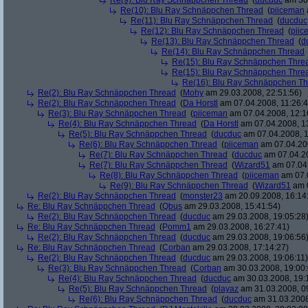
Re(9): Blu Ray Schnäppchen Thread
(
ducduc
am 30.
Re(10): Blu Ray Schnäppchen Thread
(
piiceman
Re(11): Blu Ray Schnäppchen Thread
(
ducduc
Re(12): Blu Ray Schnäppchen Thread
(
piic
Re(13): Blu Ray Schnäppchen Thread
(
d
Re(14): Blu Ray Schnäppchen Thread
Re(15): Blu Ray Schnäppchen Thre
Re(15): Blu Ray Schnäppchen Thre
Re(16): Blu Ray Schnäppchen T
Re(2): Blu Ray Schnäppchen Thread
(
Mohy
am 29.03.2008, 22:51:56)
Re(2): Blu Ray Schnäppchen Thread
(
Da Horstl
am 07.04.2008, 11:26:4
Re(3): Blu Ray Schnäppchen Thread
(
piiceman
am 07.04.2008, 12:1
Re(4): Blu Ray Schnäppchen Thread
(
Da Horstl
am 07.04.2008, 1
Re(5): Blu Ray Schnäppchen Thread
(
ducduc
am 07.04.2008, 1
Re(6): Blu Ray Schnäppchen Thread
(
piiceman
am 07.04.200
Re(7): Blu Ray Schnäppchen Thread
(
ducduc
am 07.04.20
Re(7): Blu Ray Schnäppchen Thread
(
Wizard51
am 07.04.
Re(8): Blu Ray Schnäppchen Thread
(
piiceman
am 07.0
Re(9): Blu Ray Schnäppchen Thread
(
Wizard51
am 0
Re(2): Blu Ray Schnäppchen Thread
(
monster23
am 20.09.2008, 16:14
Re: Blu Ray Schnäppchen Thread
(
Qbus
am 29.03.2008, 15:41:54)
Re(2): Blu Ray Schnäppchen Thread
(
ducduc
am 29.03.2008, 19:05:28
Re: Blu Ray Schnäppchen Thread
(
Pomm1
am 29.03.2008, 16:27:41)
Re(2): Blu Ray Schnäppchen Thread
(
ducduc
am 29.03.2008, 19:06:56
Re: Blu Ray Schnäppchen Thread
(
Corban
am 29.03.2008, 17:14:27)
Re(2): Blu Ray Schnäppchen Thread
(
ducduc
am 29.03.2008, 19:06:11)
Re(3): Blu Ray Schnäppchen Thread
(
Corban
am 30.03.2008, 19:00:
Re(4): Blu Ray Schnäppchen Thread
(
ducduc
am 30.03.2008, 19:
Re(5): Blu Ray Schnäppchen Thread
(
playaz
am 31.03.2008, 0
Re(6): Blu Ray Schnäppchen Thread
(
ducduc
am 31.03.2008