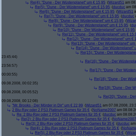
Re(4): "Dune - Der Wüstenplanet" um € 15,95
(
Wizard51
am 08.
Re(5): "Dune - Der Wüstenplanet" um € 15,95
(
ducduc
am 08.
Re(6): "Dune - Der Wüstenplanet" um € 15,95
(
Wizard51
a
Re(7): "Dune - Der Wüstenplanet" um € 15,95
(
ducduc
a
Re(8): "Dune - Der Wüstenplanet" um € 15,95
(
Wiza
Re(9): "Dune - Der Wüstenplanet" um € 15,95
(
du
Re(10): "Dune - Der Wüstenplanet" um € 15,95
Re(11): "Dune - Der Wüstenplanet" um € 15,
Re(12): "Dune - Der Wüstenplanet" um € 
Re(13): "Dune - Der Wüstenplanet" um
Re(14): "Dune - Der Wüstenplanet" 
Re(15): "Dune - Der Wüstenplane
23:45:44)
Re(16): "Dune - Der Wüstenpla
23:56:57)
Re(17): "Dune - Der Wüsten
00:00:55)
Re(18): "Dune - Der Wüs
09.08.2008, 00:02:35)
Re(19): "Dune - Der W
09.08.2008, 00:05:52)
Re(20): "Dune - De
09.08.2008, 00:12:08)
"Mr. Brooks - Der Mörder in Dir" um € 22,99
(
Wizard51
am 07.08.2008, 23:
2 Blu-Ray oder 2 PS3 Platinum Games für 35 €
(
NoName2007
am 08.08.20
Re: 2 Blu-Ray oder 2 PS3 Platinum Games für 35 €
(
ducduc
am 08.08.20
Re(2): 2 Blu-Ray oder 2 PS3 Platinum Games für 35 €
(
NoName200
Re(3): 2 Blu-Ray oder 2 PS3 Platinum Games für 35 €
(
ducduc
am 
Re(4): 2 Blu-Ray oder 2 PS3 Platinum Games für 35 €
(
NoNam
Re(5): 2 Blu-Ray oder 2 PS3 Platinum Games für 35 €
(
Wiza