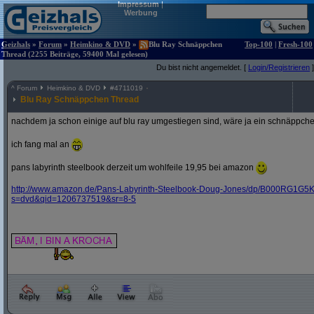
Impressum
|
Werbung
Geizhals
»
Forum
»
Heimkino & DVD
»
Blu Ray Schnäppchen
Top-100
|
Fresh-100
Thread (2255 Beiträge, 59400 Mal gelesen)
Du bist nicht angemeldet. [
Login/Registrieren
]
^
Forum
Heimkino & DVD
#
4711019
Blu Ray Schnäppchen Thread
nachdem ja schon einige auf blu ray umgestiegen sind, wäre ja ein schnäppche
ich fang mal an
pans labyrinth steelbook derzeit um wohlfeile 19,95 bei amazon
http:/
/
www.amazon.de/
Pans-Labyrinth-Steelbook-Doug-Jones/
dp/
B000RG1G5K
s=dvd&
qid=1206737519&
sr=8-5