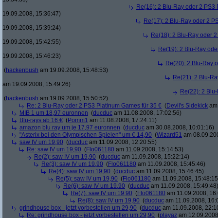
Re(16): 2 Blu-Ray oder 2 PS3 
19.09.2008, 15:36:47)
Re(17): 2 Blu-Ray oder 2 P
19.09.2008, 15:39:24)
Re(18): 2 Blu-Ray oder 2
19.09.2008, 15:42:55)
Re(19): 2 Blu-Ray ode
19.09.2008, 15:46:23)
Re(20): 2 Blu-Ray 
(
hackenbush
am 19.09.2008, 15:48:53)
Re(21): 2 Blu-Ra
am 19.09.2008, 15:49:26)
Re(22): 2 Blu
(
hackenbush
am 19.09.2008, 15:50:52)
Re: 2 Blu-Ray oder 2 PS3 Platinum Games für 35 €
(
Devil's Sidekick
am 
MIB 1 um 18,97 euronnen
(
ducduc
am 11.08.2008, 17:02:56)
Blu-rays ab 16 €
(
Pomm1
am 11.08.2008, 17:24:11)
amazon blu ray um je 17,97 euronnen
(
ducduc
am 30.08.2008, 10:01:16)
"Asterix bei den Olympischen Spielen" um € 14,90
(
Wizard51
am 08.09.200
saw IV um 19,90
(
ducduc
am 11.09.2008, 12:20:55)
Re: saw IV um 19,90
(
Flo061180
am 11.09.2008, 15:14:53)
Re(2): saw IV um 19,90
(
ducduc
am 11.09.2008, 15:22:14)
Re(3): saw IV um 19,90
(
Flo061180
am 11.09.2008, 15:45:46)
Re(4): saw IV um 19,90
(
ducduc
am 11.09.2008, 15:46:45)
Re(5): saw IV um 19,90
(
Flo061180
am 11.09.2008, 15:48:15
Re(6): saw IV um 19,90
(
ducduc
am 11.09.2008, 15:49:48
Re(7): saw IV um 19,90
(
Flo061180
am 11.09.2008, 16:
Re(8): saw IV um 19,90
(
ducduc
am 11.09.2008, 16:
grindhouse box - jetzt vorbestellen um 29,90
(
ducduc
am 11.09.2008, 22:1
Re: grindhouse box - jetzt vorbestellen um 29,90
(
playaz
am 12.09.2008,