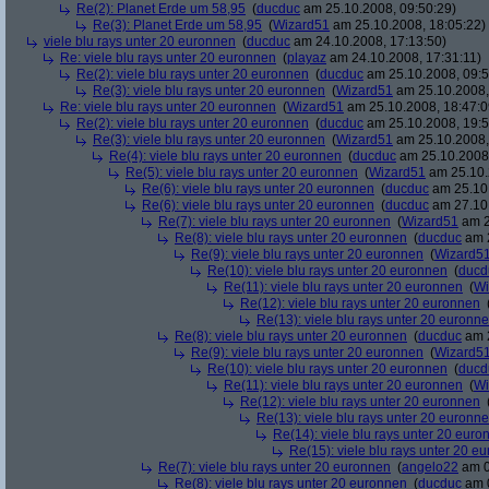
Re(2): Planet Erde um 58,95
(
ducduc
am 25.10.2008, 09:50:29)
Re(3): Planet Erde um 58,95
(
Wizard51
am 25.10.2008, 18:05:22)
viele blu rays unter 20 euronnen
(
ducduc
am 24.10.2008, 17:13:50)
Re: viele blu rays unter 20 euronnen
(
playaz
am 24.10.2008, 17:31:11)
Re(2): viele blu rays unter 20 euronnen
(
ducduc
am 25.10.2008, 09:5
Re(3): viele blu rays unter 20 euronnen
(
Wizard51
am 25.10.2008,
Re: viele blu rays unter 20 euronnen
(
Wizard51
am 25.10.2008, 18:47:0
Re(2): viele blu rays unter 20 euronnen
(
ducduc
am 25.10.2008, 19:5
Re(3): viele blu rays unter 20 euronnen
(
Wizard51
am 25.10.2008,
Re(4): viele blu rays unter 20 euronnen
(
ducduc
am 25.10.2008,
Re(5): viele blu rays unter 20 euronnen
(
Wizard51
am 25.10.
Re(6): viele blu rays unter 20 euronnen
(
ducduc
am 25.10.
Re(6): viele blu rays unter 20 euronnen
(
ducduc
am 27.10.
Re(7): viele blu rays unter 20 euronnen
(
Wizard51
am 2
Re(8): viele blu rays unter 20 euronnen
(
ducduc
am 2
Re(9): viele blu rays unter 20 euronnen
(
Wizard5
Re(10): viele blu rays unter 20 euronnen
(
ducd
Re(11): viele blu rays unter 20 euronnen
(
Wi
Re(12): viele blu rays unter 20 euronnen
Re(13): viele blu rays unter 20 euronn
Re(8): viele blu rays unter 20 euronnen
(
ducduc
am 2
Re(9): viele blu rays unter 20 euronnen
(
Wizard5
Re(10): viele blu rays unter 20 euronnen
(
ducd
Re(11): viele blu rays unter 20 euronnen
(
Wi
Re(12): viele blu rays unter 20 euronnen
Re(13): viele blu rays unter 20 euronn
Re(14): viele blu rays unter 20 euro
Re(15): viele blu rays unter 20 e
Re(7): viele blu rays unter 20 euronnen
(
angelo22
am 0
Re(8): viele blu rays unter 20 euronnen
(
ducduc
am 0