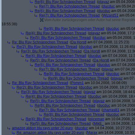
Re(6): Blu Ray Schnäppchen Thread
(
playaz
am 05.04.2008,
Re(7): Blu Ray Schnäppchen Thread
(
ducduc
am 05.04.20
Re(6): Blu Ray Schnäppchen Thread
(
ducduc
am 05.04.2008
Re(7): Blu Ray Schnäppchen Thread
(
Wizard51
am 05.04.
Vom Autor zurückgezogen oder Autor hat seine Registrie
18:55:38)
Re(8): Blu Ray Schnäppchen Thread
(
ducduc
am 05.04
Re(4): Blu Ray Schnäppchen Thread
(
playaz
am 05.04.2008, 17:2
Re(5): Blu Ray Schnäppchen Thread
(
ducduc
am 05.04.2008, 1
Re: Blu Ray Schnäppchen Thread
(
Da Horstl
am 07.04.2008, 11:25:23)
Re(2): Blu Ray Schnäppchen Thread
(
ducduc
am 07.04.2008, 11:26:45)
Re(3): Blu Ray Schnäppchen Thread
(
Da Horstl
am 07.04.2008, 11:3
Re(4): Blu Ray Schnäppchen Thread
(
ducduc
am 07.04.2008, 11:
Re(5): Blu Ray Schnäppchen Thread
(
Da Horstl
am 07.04.2008,
Re(6): Blu Ray Schnäppchen Thread
(
ducduc
am 07.04.2008
Re(7): Blu Ray Schnäppchen Thread
(
playaz
am 07.04.200
Re(8): Blu Ray Schnäppchen Thread
(
ducduc
am 07.04
Re(9): Blu Ray Schnäppchen Thread
(
playaz
am 07.
Re: Blu Ray Schnäppchen Thread
(
Pomm1
am 10.04.2008, 16:08:09)
Re(2): Blu Ray Schnäppchen Thread
(
ducduc
am 10.04.2008, 18:27:39
Re(3): Blu Ray Schnäppchen Thread
(
playaz
am 10.04.2008, 18:44:
Re(4): Blu Ray Schnäppchen Thread
(
ducduc
am 10.04.2008, 18:
Re(5): Blu Ray Schnäppchen Thread
(
playaz
am 10.04.2008, 1
Re(6): Blu Ray Schnäppchen Thread
(
ducduc
am 10.04.2008
Re(7): Blu Ray Schnäppchen Thread
(
charras81
am 15.04
Re(8): Blu Ray Schnäppchen Thread
(
ducduc
am 15.04
Re(4): Blu Ray Schnäppchen Thread
(
piiceman
am 10.04.2008, 20
Re(5): Blu Ray Schnäppchen Thread
(
MikE_
am 19.04.2008, 12
amazon aktion blu rays unter 20 euro
(
ducduc
am 14.04.2008, 10:27:25)
Re: amazon aktion blu rays unter 20 euro
(
Marax
am 14.04.2008, 10:33